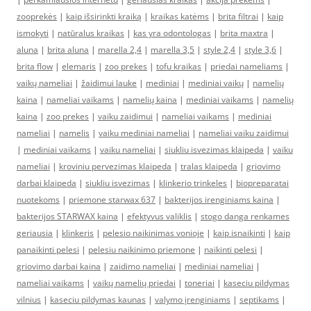
zooprekės
|
kaip išsirinkti kraiką
|
kraikas katėms
|
brita filtrai
|
kaip
ismokyti
|
natūralus kraikas
|
kas yra odontologas
|
brita maxtra
|
aluna
|
brita aluna
|
marella 2,4
|
marella 3,5
|
style 2,4
|
style 3,6
|
brita flow
|
elemaris
|
zoo prekes
|
tofu kraikas
|
priedai nameliams
|
vaikų nameliai
|
žaidimui lauke
|
mediniai
|
mediniai vaikų
|
namelių
kaina
|
nameliai vaikams
|
namelių kaina
|
mediniai vaikams
|
namelių
kaina
|
zoo prekes
|
vaiku zaidimui
|
nameliai vaikams
|
mediniai
nameliai
|
namelis
|
vaiku mediniai nameliai
|
nameliai vaiku zaidimui
|
mediniai vaikams
|
vaiku nameliai
|
siukliu isvezimas klaipeda
|
vaiku
nameliai
|
kroviniu pervezimas klaipeda
|
tralas klaipeda
|
griovimo
darbai klaipeda
|
siukliu isvezimas
|
klinkerio trinkeles
|
biopreparatai
nuotekoms
|
priemone starwax 637
|
bakterijos irenginiams kaina
|
bakterijos STARWAX kaina
|
efektyvus valiklis
|
stogo danga renkames
geriausia
|
klinkeris
|
pelesio naikinimas vonioje
|
kaip isnaikinti
|
kaip
panaikinti pelesi
|
pelesiu naikinimo priemone
|
naikinti pelesi
|
griovimo darbai kaina
|
zaidimo nameliai
|
mediniai nameliai
|
nameliai vaikams
|
vaikų namelių priedai
|
toneriai
|
kaseciu pildymas
vilnius
|
kaseciu pildymas kaunas
|
valymo įrenginiams
|
septikams
|