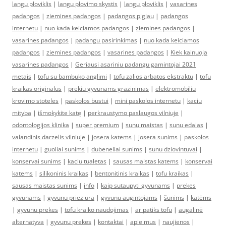
langu ploviklis
|
langu plovimo skystis
|
langu ploviklis
|
vasarines
padangos
|
ziemines padangos
|
padangos pigiau
|
padangos
internetu
|
nuo kada keiciamos padangos
|
ziemines padangos
|
vasarines padangos
|
padangu pasirinkimas
|
nuo kada keiciamos
padangos
|
ziemines padangos
|
vasarines padangos
|
Kiek kainuoja
vasarines padangos
|
Geriausi asariniu padangu gamintojai 2021
metais
|
tofu su bambuko anglimi
|
tofu zalios arbatos ekstraktu
|
tofu
kraikas originalus
|
prekiu gyvunams grazinimas
|
elektromobiliu
krovimo stoteles
|
paskolos bustui
|
mini paskolos internetu
|
kaciu
mityba
|
išmokykite katę
|
perkraustymo paslaugos vilniuje
|
odontologijos klinika
|
super premium
|
sunu maistas
|
sunu edalas
|
valandinis darzelis vilniuje
|
josera katems
|
josera sunims
|
paskolos
internetu
|
guoliai sunims
|
dubeneliai sunims
|
sunu dziovintuvai
|
konservai sunims
|
kaciu tualetas
|
sausas maistas katems
|
konservai
katems
|
silikoninis kraikas
|
bentonitinis kraikas
|
tofu kraikas
|
sausas maistas sunims
|
info
|
kaip sutaupyti gyvunams
|
prekes
gyvunams
|
gyvunu prieziura
|
gyvunu augintojams
|
šunims
|
katėms
|
gyvunu prekes
|
tofu kraiko naudojimas
|
ar patiks tofu
|
augalinė
alternatyva
|
gyvunu prekes
|
kontaktai
|
apie mus
|
naujienos
|