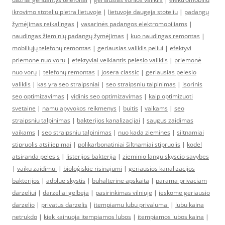
ikrovimo stoteliu pletra lietuvoje
|
lietuvoje daugeja stoteliu
|
padangų
žymėjimas reikalingas
|
vasarinės padangos elektromobiliams
|
naudingas žieminių padangų žymėjimas
|
kuo naudingas remontas
|
mobiliųjų telefonų remontas
|
geriausias valiklis peliui
|
efektyvi
priemone nuo voru
|
efektyviai veikiantis pelėsio valiklis
|
priemonė
nuo vorų
|
telefonų remontas
|
josera classic
|
geriausias pelesio
valiklis
|
kas yra seo straipsniai
|
seo straipsniu talpinimas
|
isorinis
seo optimizavimas
|
vidinis seo optimizavimas
|
kaip optimizuoti
svetaine
|
namu apyvokos reikmenys
|
buitis
|
vaikams
|
seo
straipsniu talpinimas
|
bakterijos kanalizacijai
|
saugus zaidimas
vaikams
|
seo straipsniu talpinimas
|
nuo kada ziemines
|
siltnamiai
stipruolis atsiliepimai
|
polikarbonatiniai šiltnamiai stipruolis
|
kodel
atsiranda pelesis
|
listerijos bakterija
|
zieminio langu skyscio savybes
|
vaiku zaidimui
|
bioloģiskie risinājumi
|
geriausios kanalizacijos
bakterijos
|
adblue skystis
|
buhalterine apskaita
|
parama privaciam
darzeliui
|
darzeliai gelbeja
|
pasirinkimas vilniuje
|
ieskome geriausio
darzelio
|
privatus darzelis
|
itempiamu lubu privalumai
|
lubu kaina
netrukdo
|
kiek kainuoja itempiamos lubos
|
itempiamos lubos kaina
|