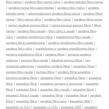
filtrų namui
|
vandens filtrų namui rūšys
|
vandens kokybei filtrai namui
|
vandens namui filtrų pasirinkimas
|
vandens filtrų rtūšys
|
vandens
kokybei name
|
rekomenduojami vandens filtrai namui
|
vandens filtrai
namui
|
filtrų namui rūšys
|
vandens filtrų rūšys
|
vandens filtrai namui
|
namui naudingi osmoso filtrai
|
namui geriausi osmoso filtrai
|
filtrai
namui
|
vandens filtrų nauda
|
filtrų rūšys ir nauda
|
vandens filtrų
rūšys
|
vandens minkštinimo filtrai
|
nugeležinimo filtrų nauda
|
vandens filtrai nugeležinimui
|
vandens minkštinimo filtrų nauda
|
vandens filtrų rūšys
|
nugeležinimo ir vandens monkštinimo filtrai
|
vandens nukalkinimo filtrai
|
vandens filtrai
|
geriamo vandens
sistemos
|
osmoso filtrų nauda
|
atbulinio osmoso filtrai
|
seo
straipsniu talpinimas
|
aquaphor vandens filtrai
|
aquaphor filtrai
|
osmoso filtrų nauda
|
osmoso filtrai
|
vandens filtrai aquaphor
|
geriamo vandens filtrai
|
aquaphor filtrai
|
aquaphor filtrai
|
aquaphor
filtrai
|
aquaphor filtrai
|
aquaphor namams ir pramonei
|
aquaphor
filtrai
|
aquaphor filtrai
|
aquaphor filtrų nauda
|
aquaphor filtrai
|
aquapgor filtrai ir nauda
|
aquaphor filtrai
|
aquaphor filtrai
|
vandens
filtrai
|
aquaphor filtrai
|
vandens filtru rusys
|
aquaphor s800
|
aquaphor ro-101s
|
aquaphor ro-102s
|
aquapgor s550
|
aquaphor