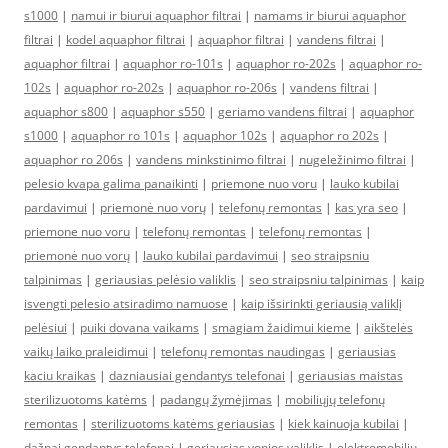
s1000
|
namui ir biurui aquaphor filtrai
|
namams ir biurui aquaphor
filtrai
|
kodel aquaphor filtrai
|
aquaphor filtrai
|
vandens filtrai
|
aquaphor filtrai
|
aquaphor ro-101s
|
aquaphor ro-202s
|
aquaphor ro-
102s
|
aquaphor ro-202s
|
aquaphor ro-206s
|
vandens filtrai
|
aquaphor s800
|
aquaphor s550
|
geriamo vandens filtrai
|
aquaphor
s1000
|
aquaphor ro 101s
|
aquaphor 102s
|
aquaphor ro 202s
|
aquaphor ro 206s
|
vandens minkstinimo filtrai
|
nugeležinimo filtrai
|
pelesio kvapa galima panaikinti
|
priemone nuo voru
|
lauko kubilai
pardavimui
|
priemonė nuo vorų
|
telefonų remontas
|
kas yra seo
|
priemone nuo voru
|
telefonų remontas
|
telefonų remontas
|
priemonė nuo vorų
|
lauko kubilai pardavimui
|
seo straipsniu
talpinimas
|
geriausias pelėsio valiklis
|
seo straipsniu talpinimas
|
kaip
isvengti pelesio atsiradimo namuose
|
kaip išsirinkti geriausią valiklį
pelėsiui
|
puiki dovana vaikams
|
smagiam žaidimui kieme
|
aikštelės
vaikų laiko praleidimui
|
telefonų remontas naudingas
|
geriausias
kaciu kraikas
|
dazniausiai gendantys telefonai
|
geriausias maistas
sterilizuotoms katėms
|
padangų žymėjimas
|
mobiliųjų telefonų
remontas
|
sterilizuotoms katėms geriausias
|
kiek kainuoja kubilai
|
dažnai gendantys telefonai
|
geriausias vonios valiklis
|
elektromobiliu