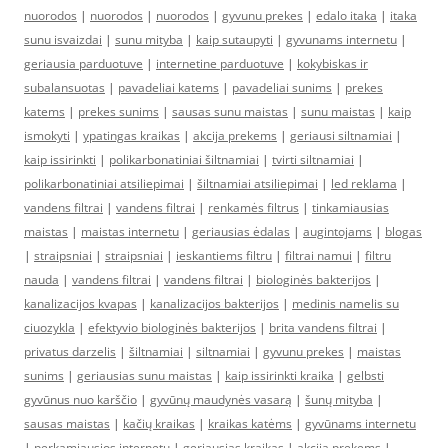
nuorodos
|
nuorodos
|
nuorodos
|
gyvunu prekes
|
edalo itaka
|
itaka
sunu isvaizdai
|
sunu mityba
|
kaip sutaupyti
|
gyvunams internetu
|
geriausia parduotuve
|
internetine parduotuve
|
kokybiskas ir
subalansuotas
|
pavadeliai katems
|
pavadeliai sunims
|
prekes
katems
|
prekes sunims
|
sausas sunu maistas
|
sunu maistas
|
kaip
ismokyti
|
ypatingas kraikas
|
akcija prekems
|
geriausi siltnamiai
|
kaip issirinkti
|
polikarbonatiniai šiltnamiai
|
tvirti siltnamiai
|
polikarbonatiniai atsiliepimai
|
šiltnamiai atsiliepimai
|
led reklama
|
vandens filtrai
|
vandens filtrai
|
renkamės filtrus
|
tinkamiausias
maistas
|
maistas internetu
|
geriausias ėdalas
|
augintojams
|
blogas
|
straipsniai
|
straipsniai
|
ieskantiems filtru
|
filtrai namui
|
filtru
nauda
|
vandens filtrai
|
vandens filtrai
|
biologinės bakterijos
|
kanalizacijos kvapas
|
kanalizacijos bakterijos
|
medinis namelis su
ciuozykla
|
efektyvio biologinės bakterijos
|
brita vandens filtrai
|
privatus darzelis
|
šiltnamiai
|
siltnamiai
|
gyvunu prekes
|
maistas
sunims
|
geriausias sunu maistas
|
kaip issirinkti kraika
|
gelbsti
gyvūnus nuo karščio
|
gyvūnų maudynės vasarą
|
šunų mityba
|
sausas maistas
|
kačių kraikas
|
kraikas katėms
|
gyvūnams internetu
|
perkamiausios internetu
|
geriausias kraikas
|
akcija prekems
|