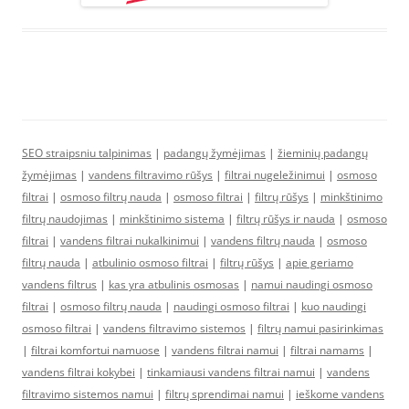
SEO straipsniu talpinimas
|
padangų žymėjimas
|
žieminių padangų
žymėjimas
|
vandens filtravimo rūšys
|
filtrai nugeležinimui
|
osmoso
filtrai
|
osmoso filtrų nauda
|
osmoso filtrai
|
filtrų rūšys
|
minkštinimo
filtrų naudojimas
|
minkštinimo sistema
|
filtrų rūšys ir nauda
|
osmoso
filtrai
|
vandens filtrai nukalkinimui
|
vandens filtrų nauda
|
osmoso
filtrų nauda
|
atbulinio osmoso filtrai
|
filtrų rūšys
|
apie geriamo
vandens filtrus
|
kas yra atbulinis osmosas
|
namui naudingi osmoso
filtrai
|
osmoso filtrų nauda
|
naudingi osmoso filtrai
|
kuo naudingi
osmoso filtrai
|
vandens filtravimo sistemos
|
filtrų namui pasirinkimas
|
filtrai komfortui namuose
|
vandens filtrai namui
|
filtrai namams
|
vandens filtrai kokybei
|
tinkamiausi vandens filtrai namui
|
vandens
filtravimo sistemos namui
|
filtrų sprendimai namui
|
ieškome vandens