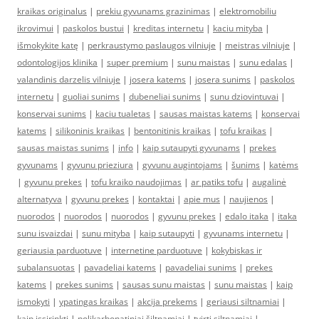
kraikas originalus
|
prekiu gyvunams grazinimas
|
elektromobiliu
ikrovimui
|
paskolos bustui
|
kreditas internetu
|
kaciu mityba
|
išmokykite katę
|
perkraustymo paslaugos vilniuje
|
meistras vilniuje
|
odontologijos klinika
|
super premium
|
sunu maistas
|
sunu edalas
|
valandinis darzelis vilniuje
|
josera katems
|
josera sunims
|
paskolos
internetu
|
guoliai sunims
|
dubeneliai sunims
|
sunu dziovintuvai
|
konservai sunims
|
kaciu tualetas
|
sausas maistas katems
|
konservai
katems
|
silikoninis kraikas
|
bentonitinis kraikas
|
tofu kraikas
|
sausas maistas sunims
|
info
|
kaip sutaupyti gyvunams
|
prekes
gyvunams
|
gyvunu prieziura
|
gyvunu augintojams
|
šunims
|
katėms
|
gyvunu prekes
|
tofu kraiko naudojimas
|
ar patiks tofu
|
augalinė
alternatyva
|
gyvunu prekes
|
kontaktai
|
apie mus
|
naujienos
|
nuorodos
|
nuorodos
|
nuorodos
|
gyvunu prekes
|
edalo itaka
|
itaka
sunu isvaizdai
|
sunu mityba
|
kaip sutaupyti
|
gyvunams internetu
|
geriausia parduotuve
|
internetine parduotuve
|
kokybiskas ir
subalansuotas
|
pavadeliai katems
|
pavadeliai sunims
|
prekes
katems
|
prekes sunims
|
sausas sunu maistas
|
sunu maistas
|
kaip
ismokyti
|
ypatingas kraikas
|
akcija prekems
|
geriausi siltnamiai
|
kaip issirinkti
|
polikarbonatiniai šiltnamiai
|
tvirti siltnamiai
|