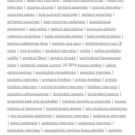
internetu
|
vasaros sezonui
|
perkant vasarines
|
vasarai internetu
|
vasarines pigiau
|
kaip susirasti vasarines
|
perkant vasarines
|
perkame vasarines
|
apie vasarines padangas
|
populiariausi
gamintojai
|
apie pelesi
|
pelesio atsiradimui
|
geriausia pelesio
naikinimo priemone
|
kodel atsiranda pelesis
|
kaip isnaikinti pelesi
|
pelesio sukeliamos ligos
|
paskola visa para
|
nedirbantiems nuo 18
metu
|
sms kreditas
|
paskolos internetu
|
sicilija
|
naftos produktu
valiklis
|
vandens filtrai
|
akmens druska
|
veidrodiniai fotoaparatai
nikon
|
renkantis maista sunims
|© 2014
gyvunu prekes
|
vidinis
optimizavimas
|
pasiskolinti nesudėtinga
|
paskolos internetu
|
paskolos internetu
|
greitasis kreditas
|
greitas kreditas
|
greitas
kreditas internetu
|
greitieji kreditai internetu
|
kreditas internetu
|
paskolos refinansavimas
|
draskykles katems
|
draskykles katems
|
pripratinti kate prie draskykles
|
medinis namelis su ciuozykla
|
sausas
maistas ar konservai
|
isvalyti tepalo demes
|
seo straipsniu talpinimas
|
seo straipsniu talpinimas
|
padangos internetu
|
padangos internetu
|
pigios padangos
|
padangos internetu
|
padangos internetu
|
padangos internetu
|
neuzsalantis zieminis langu ploviklis
|
zieminis