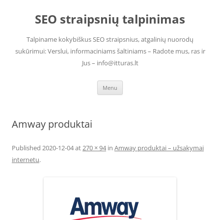
Skip
to
SEO straipsnių talpinimas
content
Talpiname kokybiškus SEO straipsnius, atgalinių nuorodų
sukūrimui: Verslui, informaciniams šaltiniams – Radote mus, ras ir
Jus – info@itturas.lt
Menu
Amway produktai
Published
2020-12-04
at
270 × 94
in
Amway produktai – užsakymai
internetu
.