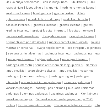
kiek kainuoja itempiamos
|
kiek kainuoja lubos
|
lubu kainos
|
lubu
rusys vilniuje
|
lubos vilniuje
|
siltnamiai
|
turbinu remontas kaune
|
straipsniai katems
|
laiminga kate
|
gyvunu prekes
|
vidinis
optimizavimas
|
pasiskolinti nesudėtinga
|
paskolos internetu
|
paskolos internetu
|
greitasis kreditas
|
greitas kreditas
|
greitas
kreditas internetu
|
greitieji kreditai internetu
|
kreditas internetu
|
paskolos refinansavimas
|
draskykles katems
|
draskykles katems
|
pripratinti kate prie draskykles
|
medinis namelis su ciuozykla
|
sausas
maistas ar konservai
|
isvalyti tepalo demes
|
seo straipsniu talpinimas
|
seo straipsniu talpinimas
|
padangos internetu
|
padangos internetu
|
padangos internetu
|
pigios padangos
|
padangos internetu
|
padangos internetu
|
neuzsalantis zieminis langu ploviklis
|
zieminis
langu ploviklis
|
langu plovimo skystis
|
langu ploviklis
|
vasarines
padangos
|
ziemines padangos
|
padangos pigiau
|
padangos
internetu
|
nuo kada keiciamos padangos
|
ziemines padangos
|
vasarines padangos
|
padangu pasirinkimas
|
nuo kada keiciamos
padangos
|
ziemines padangos
|
vasarines padangos
|
Kiek kainuoja
vasarines padangos
|
Geriausi asariniu padangu gamintojai 2021
metais
|
tofu su bambuko anglimi
|
tofu zalios arbatos ekstraktu
|
tofu