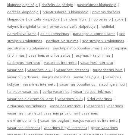
klaipėdoje gelbėja
|
darželis klaipėdoje
|
pasirinkimas klaipėdoje
|
darželis klaipėdoje
|
privatus darželis klaipėdoje
|
privatus darželis
klaipėdoje
|
darželis klaipėdoje
|
vandens filtrai
|
nuo pelesio
|
aukle
|
valymo irenginiai kaina
|
privatus darzelis klaipedoje
|
mediniai
nameliai vaikams
|
atlieku isvezimas
|
padangos automobiliams
|
seo
straipsniu talpinimas
|
parduotuve sunims
|
seo straipsniu talpinimas
|
seo straipsniu talpinimas
|
seo talpinimo populiarumas
|
seo straipsniu
talpinimas
|
vasarines ar universalios
|
rasymas ir talpinimas
|
padangos internetu
|
vasarines internetu
|
vasarines internetu
|
vasarines
|
vasarines laiku
|
vasarines internetu
|
taupantiems laika
|
vasariniu pirkimas
|
naujos vasarines
|
vasarines pigiau
|
vasariniu
kokybe
|
vasarines internetu
|
vasarines populiarios
|
naudinga zinoti
|
hankook vasarines
|
perka vasarines
|
vasariniu pasirinkimas
|
vasarines elektromobiliams
|
vasarines laiku
|
pirkti vasarines
|
diziausias pasirinkimas
|
vasarines internetu
|
vasarines
|
vasarines
|
vasarines internetu
|
vasariniu privalumai
|
vasarines
elektromobiliams
|
vasarines pagiau
|
naujos vasarines internetu
|
vasarines internetu
|
vasarines isigyti internetu
|
pigios vasarines
internetu
|
vasarines internetu
|
vasariniu nusidevejimas
|
vasarines