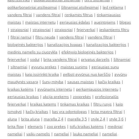
polikarbonatiniai atsiliepimai
|
šiltnamiai atsiliepimai
|
led reklama
|
vandens filtrai
|
vandens filtrai
|
renkamės filtrus
|
tinkamiausias
maistas
|
maistas internetu
|
geriausias ėdalas
|
augintojams
|
blogas
|
straipsniai
|
straipsniai
|
straipsniai
|
fejerverkai
|
ieskantiems filtru
|
filtrai namui
|
filtru nauda
|
vandens filtrai
|
vandens filtrai
|
biologinės bakterijos
|
kanalizacijos kvapas
|
kanalizacijos bakterijos
|
medinis namelis su ciuozykla
|
efektyvio biologinės bakterijos
|
fejerverkai
|
sodui
|
brita vandens filtrai
|
privatus darzelis
|
šiltnamiai
|
siltnamiai
|
gyvunu prekes
|
maistas sunims
|
geriausias sunu
maistas
|
kaip issirinkti kraika
|
gelbsti gyvūnus nuo karščio
|
gyvūnų
maudynės vasarą
|
šunų mityba
|
sausas maistas
|
kačių kraikas
|
kraikas katėms
|
gyvūnams internetu
|
perkamiausios internetu
|
geriausias kraikas
|
akcija prekems
|
zooprekės
|
profesionalūs
fejerverkai
|
kraikas katems
|
tinkamas kraikas
|
filtru rusys
|
kaip
ismokyti
|
kačių kraikas
|
kas yra odontologas
|
brita maxtra filtrai
|
aluna
|
brita aluna
|
marella 2,4
|
marella 3,5
|
style 2,4
|
style 3,6
|
brita flow
|
elemaris
|
zoo prekes
|
tofu kraikas katėms
|
mediniai
nameliai
|
vaikų namelis
|
nameliai
|
lauko nameliai
|
nameliai