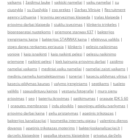
vaikams
|
žaidimui lauke
|
vaikiski nameliai
|
vaiku nameliai
|
su
ciuozykla
|
su čiuožykla
|
zoo prekes
|
Darbas Vilniuje
|
Recruitment
agency Lithuania
|
kroviniu pervezimas klaipeda
|
tralas klaipeda
|
griovimo darbai klaipeda
|
siukliu isvezimas
|
klinkerio trinkeles
|
biopreparatai nuotekoms
|
priemone starwax 637
|
bakterijos
irenginiams kaina
|
bakterijos STARWAX kaina
|
efektyvus valiklis
|
stogo danga renkames geriausia
|
klinkeris
|
pelesio naikinimas
vonioje
|
kaip isnaikinti
|
kaip naikinti pelesi
|
pelesiu naikinimo
priemone
|
naikinti pelesi
|
kiek kainuoja griovimo darbai
|
zaidimo
nameliai vaikams
|
mediniai vaiku nameliai
|
nameliai zaisti vaikams
|
mediniu nameliu komplektavimas
|
toneriai
|
kaseciu pildymas vilnius
|
kaseciu pildymas kaunas
|
valymo įrenginiams
|
septikams
|
tualeto
valiklis
|
spausdintuvu kainos
|
vestuviu fotografai
|
muro sienu
griovimas
|
seo
|
bateriju ikrovimas
|
patikimumas
|
orapute JDK S 60
|
oraputes membranos
|
indu ploviklis
|
pavojingu atlieku tvarkymas
|
griovimo darbai kaina
|
geliu pristatymas
|
apatinis trikotazas
|
bakterijos kanalizacijai
|
kosmetika internetu pigiau
|
valentino dienos
dovanos
|
apatinis trikotazas moterims
|
bakterijoskanalizacijai.lt
|
darzelis klaipedoje
|
pagalba tėvams klaipėdoje
|
privatus darželis