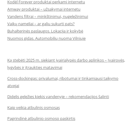
Kodėl Forever produktai perkami internetu
Amway produktai – užsakymai internetu
Vandens filtrai – minkštinimui, nugeležinimui
Vaikų nameliai – ar galiu sukurti pats?
Buhalterinės paslaugos. Lokacija ir kokybė
Nuomos gidas. Automobilių nuoma Vilniuje
Ką stebėti 2025 m. siekiant įvairialypės darbo aplinkos – Įvairovės,
lygybės ir įtraukties matavimai
Cross-dockingas: privalumai, ribotumai ir tinkamiausi taikymo
atvejai
Didelis geležies kiekis vandenyje – rekomendacijos šalinti
Kaip veikia atbulinis osmosas
Pagrindinė atbulinio osmoso paskirtis