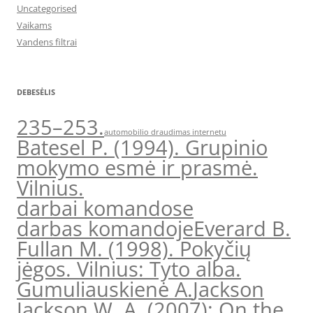
Uncategorised
Vaikams
Vandens filtrai
DEBESĖLIS
235–253.
automobilio draudimas internetu
Batesel P. (1994). Grupinio
mokymo esmė ir prasmė.
Vilnius.
darbai komandose
darbas komandoje
Everard B.
Fullan M. (1998). Pokyčių
jėgos. Vilnius: Tyto alba.
Gumuliauskienė A.
Jackson
Jackson W. A. (2007): On the