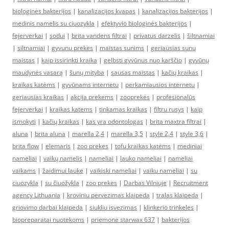
biologinės bakterijos
|
kanalizacijos kvapas
|
kanalizacijos bakterijos
|
medinis namelis su ciuozykla
|
efektyvio biologinės bakterijos
|
fejerverkai
|
sodui
|
brita vandens filtrai
|
privatus darzelis
|
šiltnamiai
|
siltnamiai
|
gyvunu prekes
|
maistas sunims
|
geriausias sunu
maistas
|
kaip issirinkti kraika
|
gelbsti gyvūnus nuo karščio
|
gyvūnų
maudynės vasarą
|
šunų mityba
|
sausas maistas
|
kačių kraikas
|
kraikas katėms
|
gyvūnams internetu
|
perkamiausios internetu
|
geriausias kraikas
|
akcija prekems
|
zooprekės
|
profesionalūs
fejerverkai
|
kraikas katems
|
tinkamas kraikas
|
filtru rusys
|
kaip
ismokyti
|
kačių kraikas
|
kas yra odontologas
|
brita maxtra filtrai
|
aluna
|
brita aluna
|
marella 2,4
|
marella 3,5
|
style 2,4
|
style 3,6
|
brita flow
|
elemaris
|
zoo prekes
|
tofu kraikas katėms
|
mediniai
nameliai
|
vaikų namelis
|
nameliai
|
lauko nameliai
|
nameliai
vaikams
|
žaidimui lauke
|
vaikiski nameliai
|
vaiku nameliai
|
su
ciuozykla
|
su čiuožykla
|
zoo prekes
|
Darbas Vilniuje
|
Recruitment
agency Lithuania
|
kroviniu pervezimas klaipeda
|
tralas klaipeda
|
griovimo darbai klaipeda
|
siukliu isvezimas
|
klinkerio trinkeles
|
biopreparatai nuotekoms
|
priemone starwax 637
|
bakterijos