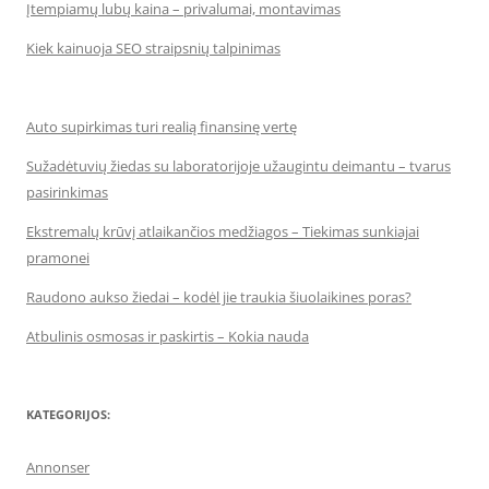
Įtempiamų lubų kaina – privalumai, montavimas
Kiek kainuoja SEO straipsnių talpinimas
Auto supirkimas turi realią finansinę vertę
Sužadėtuvių žiedas su laboratorijoje užaugintu deimantu – tvarus
pasirinkimas
Ekstremalų krūvį atlaikančios medžiagos – Tiekimas sunkiajai
pramonei
Raudono aukso žiedai – kodėl jie traukia šiuolaikines poras?
Atbulinis osmosas ir paskirtis – Kokia nauda
KATEGORIJOS:
Annonser