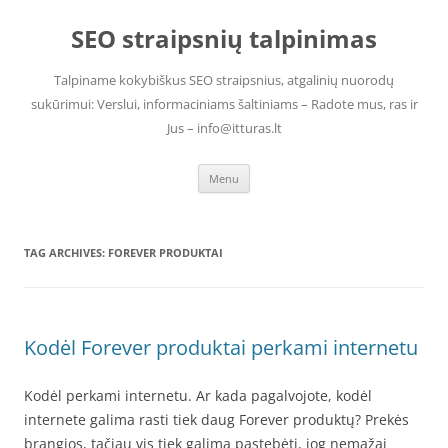
Skip
to
SEO straipsnių talpinimas
content
Talpiname kokybiškus SEO straipsnius, atgalinių nuorodų
sukūrimui: Verslui, informaciniams šaltiniams – Radote mus, ras ir
Jus – info@itturas.lt
Menu
TAG ARCHIVES:
FOREVER PRODUKTAI
Kodėl Forever produktai perkami internetu
Kodėl perkami internetu. Ar kada pagalvojote, kodėl
internete galima rasti tiek daug Forever produktų? Prekės
brangios, tačiau vis tiek galima pastebėti, jog nemažai