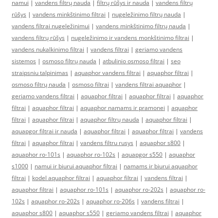
namui
|
vandens filtrų nauda
|
filtrų rūšys ir nauda
|
vandens filtrų
rūšys
|
vandens minkštinimo filtrai
|
nugeležinimo filtrų nauda
|
vandens filtrai nugeležinimui
|
vandens minkštinimo filtrų nauda
|
vandens filtrų rūšys
|
nugeležinimo ir vandens monkštinimo filtrai
|
vandens nukalkinimo filtrai
|
vandens filtrai
|
geriamo vandens
sistemos
|
osmoso filtrų nauda
|
atbulinio osmoso filtrai
|
seo
straipsniu talpinimas
|
aquaphor vandens filtrai
|
aquaphor filtrai
|
osmoso filtrų nauda
|
osmoso filtrai
|
vandens filtrai aquaphor
|
geriamo vandens filtrai
|
aquaphor filtrai
|
aquaphor filtrai
|
aquaphor
filtrai
|
aquaphor filtrai
|
aquaphor namams ir pramonei
|
aquaphor
filtrai
|
aquaphor filtrai
|
aquaphor filtrų nauda
|
aquaphor filtrai
|
aquapgor filtrai ir nauda
|
aquaphor filtrai
|
aquaphor filtrai
|
vandens
filtrai
|
aquaphor filtrai
|
vandens filtru rusys
|
aquaphor s800
|
aquaphor ro-101s
|
aquaphor ro-102s
|
aquapgor s550
|
aquaphor
s1000
|
namui ir biurui aquaphor filtrai
|
namams ir biurui aquaphor
filtrai
|
kodel aquaphor filtrai
|
aquaphor filtrai
|
vandens filtrai
|
aquaphor filtrai
|
aquaphor ro-101s
|
aquaphor ro-202s
|
aquaphor ro-
102s
|
aquaphor ro-202s
|
aquaphor ro-206s
|
vandens filtrai
|
aquaphor s800
|
aquaphor s550
|
geriamo vandens filtrai
|
aquaphor