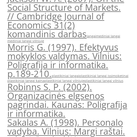
Social Structure of Markets.
// Cambridge Journal of
Economics 31(2)
komandinis darbas
langai
mediniai langai
mediniai langai vilniuje
Morris G. (1997). Efektyvus
mokyklos valdymas. Vilnius:
Poligrafija ir informatika.
p.189-210.
plastikiniai langai
plastikiniai langai issimoketinai
plastikiniai langai kaina
plastikiniai langai vilniuje
plastikiniai langai vilnius
Robinns S. P. (2002).
Organizacinės elgsenos
pagrindai. Kaunas: Poligrafija
ir informatika.
Sakalas A. (1998). Personalo
vadyba. Vilnius: Margi raštai.