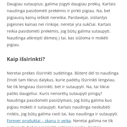
Daugiau sutaupius, galima įsigyti daugiau prekių. Kartais
naudinga pasidomėti prekėmis ir pirkti pigiau. Na, bet
pigiausių kainų ieškoti nereikia. Pardavėjai, siūlantys
pigesnes kainas nei rinkoje, neretai yra sukčiai. Kartais
reikia pasidomėti prekėmis, jog būtų galima sutaupyti.
Naudinga atkreipti dėmesį į tai, kas siūloma ir mokėti
pigiau.
Kaip išsirinkti?
Neretai prekes išsirinkti sudėtinga. Būtent dėl to naudinga
žinoti tam tikrus dalykus, kurie padėtų išsirinkti lengviau.
Ne tik lengviau išsirinkti, bet ir sutaupyti. Na, tai tikrai
patiks daugeliui. Kuris nenorėtų sutaupyti pinigų?
Naudinga pasidomėti pasiūlymais, jog būtų galima kuo
pigiau mokėti ir sutaupyti. Kartais naudinga neskubėti
rinktis, jog būtų galima rasti tai, kas naudinga ir sutaupyti.
Forever produktai – skanu ir veika
. Neretai galima ne tik