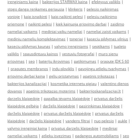
irenginiams kaina
|
bakterijos STARWAX kaina
|
efektyvus valiklis
|
stogo danga renkames geriausia
|
klinkeris
|
pelesio naikinimas
vonioje
|
kaip isnaikinti
|
kaip naikinti pelesi
|
pelesiu naikinimo
priemone
|
naikinti pelesi
|
kiek kainuoja griovimo darbai
|
zaidimo
nameliai vaikams
|
mediniai vaiku nameliai
|
nameliai zaisti vaikams
|
mediniu nameliu komplektavimas
|
toneriai
|
kaseciu pildymas vilnius
|
kaseciu pildymas kaunas
|
valymo įrenginiams
|
septikams
|
tualeto
valiklis
|
spausdintuvu kainos
|
vestuviu fotografai
|
muro sienu
griovimas
|
seo
|
bateriju ikrovimas
|
patikimumas
|
orapute JDK S 60
|
oraputes membranos
|
indu ploviklis
|
pavojingu atlieku tvarkymas
|
griovimo darbai kaina
|
geliu pristatymas
|
apatinis trikotazas
|
bakterijos kanalizacijai
|
kosmetika internetu pigiau
|
valentino dienos
dovanos
|
apatinis trikotazas moterims
|
bakterijoskanalizacijai.lt
|
darzelis klaipedoje
|
pagalba tėvams klaipėdoje
|
privatus darželis
klaipėdoje gelbėja
|
darželis klaipėdoje
|
pasirinkimas klaipėdoje
|
darželis klaipėdoje
|
privatus darželis klaipėdoje
|
privatus darželis
klaipėdoje
|
darželis klaipėdoje
|
vandens filtrai
|
nuo pelesio
|
aukle
|
valymo irenginiai kaina
|
privatus darzelis klaipedoje
|
mediniai
nameliai vaikams
|
atlieku isvezimas
|
padangos automobiliams
|
seo