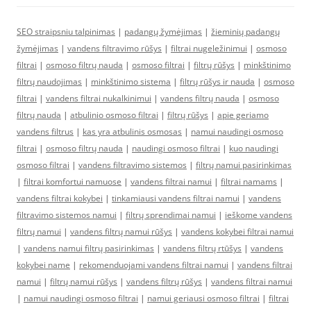
SEO straipsniu talpinimas
|
padangų žymėjimas
|
žieminių padangų
žymėjimas
|
vandens filtravimo rūšys
|
filtrai nugeležinimui
|
osmoso
filtrai
|
osmoso filtrų nauda
|
osmoso filtrai
|
filtrų rūšys
|
minkštinimo
filtrų naudojimas
|
minkštinimo sistema
|
filtrų rūšys ir nauda
|
osmoso
filtrai
|
vandens filtrai nukalkinimui
|
vandens filtrų nauda
|
osmoso
filtrų nauda
|
atbulinio osmoso filtrai
|
filtrų rūšys
|
apie geriamo
vandens filtrus
|
kas yra atbulinis osmosas
|
namui naudingi osmoso
filtrai
|
osmoso filtrų nauda
|
naudingi osmoso filtrai
|
kuo naudingi
osmoso filtrai
|
vandens filtravimo sistemos
|
filtrų namui pasirinkimas
|
filtrai komfortui namuose
|
vandens filtrai namui
|
filtrai namams
|
vandens filtrai kokybei
|
tinkamiausi vandens filtrai namui
|
vandens
filtravimo sistemos namui
|
filtrų sprendimai namui
|
ieškome vandens
filtrų namui
|
vandens filtrų namui rūšys
|
vandens kokybei filtrai namui
|
vandens namui filtrų pasirinkimas
|
vandens filtrų rtūšys
|
vandens
kokybei name
|
rekomenduojami vandens filtrai namui
|
vandens filtrai
namui
|
filtrų namui rūšys
|
vandens filtrų rūšys
|
vandens filtrai namui
|
namui naudingi osmoso filtrai
|
namui geriausi osmoso filtrai
|
filtrai