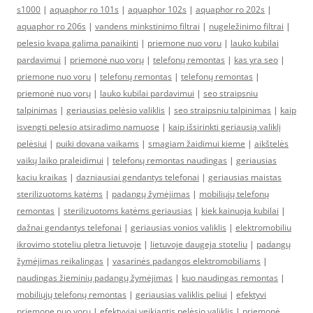
s1000
|
aquaphor ro 101s
|
aquaphor 102s
|
aquaphor ro 202s
|
aquaphor ro 206s
|
vandens minkstinimo filtrai
|
nugeležinimo filtrai
|
pelesio kvapa galima panaikinti
|
priemone nuo voru
|
lauko kubilai
pardavimui
|
priemonė nuo vorų
|
telefonų remontas
|
kas yra seo
|
priemone nuo voru
|
telefonų remontas
|
telefonų remontas
|
priemonė nuo vorų
|
lauko kubilai pardavimui
|
seo straipsniu
talpinimas
|
geriausias pelėsio valiklis
|
seo straipsniu talpinimas
|
kaip
isvengti pelesio atsiradimo namuose
|
kaip išsirinkti geriausią valiklį
pelėsiui
|
puiki dovana vaikams
|
smagiam žaidimui kieme
|
aikštelės
vaikų laiko praleidimui
|
telefonų remontas naudingas
|
geriausias
kaciu kraikas
|
dazniausiai gendantys telefonai
|
geriausias maistas
sterilizuotoms katėms
|
padangų žymėjimas
|
mobiliųjų telefonų
remontas
|
sterilizuotoms katėms geriausias
|
kiek kainuoja kubilai
|
dažnai gendantys telefonai
|
geriausias vonios valiklis
|
elektromobiliu
ikrovimo stoteliu pletra lietuvoje
|
lietuvoje daugeja stoteliu
|
padangų
žymėjimas reikalingas
|
vasarinės padangos elektromobiliams
|
naudingas žieminių padangų žymėjimas
|
kuo naudingas remontas
|
mobiliųjų telefonų remontas
|
geriausias valiklis peliui
|
efektyvi
priemone nuo voru
|
efektyviai veikiantis pelėsio valiklis
|
priemonė