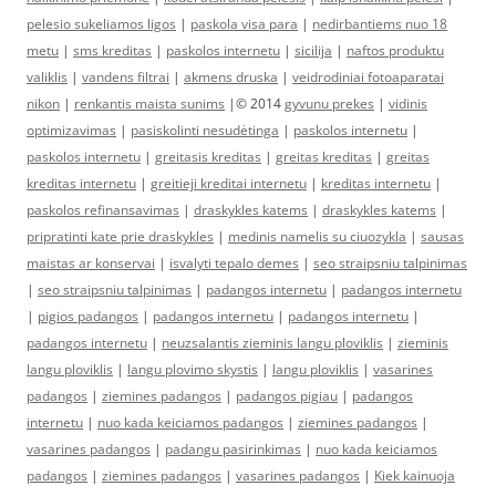
pelesio sukeliamos ligos
|
paskola visa para
|
nedirbantiems nuo 18
metu
|
sms kreditas
|
paskolos internetu
|
sicilija
|
naftos produktu
valiklis
|
vandens filtrai
|
akmens druska
|
veidrodiniai fotoaparatai
nikon
|
renkantis maista sunims
|© 2014
gyvunu prekes
|
vidinis
optimizavimas
|
pasiskolinti nesudėtinga
|
paskolos internetu
|
paskolos internetu
|
greitasis kreditas
|
greitas kreditas
|
greitas
kreditas internetu
|
greitieji kreditai internetu
|
kreditas internetu
|
paskolos refinansavimas
|
draskykles katems
|
draskykles katems
|
pripratinti kate prie draskykles
|
medinis namelis su ciuozykla
|
sausas
maistas ar konservai
|
isvalyti tepalo demes
|
seo straipsniu talpinimas
|
seo straipsniu talpinimas
|
padangos internetu
|
padangos internetu
|
pigios padangos
|
padangos internetu
|
padangos internetu
|
padangos internetu
|
neuzsalantis zieminis langu ploviklis
|
zieminis
langu ploviklis
|
langu plovimo skystis
|
langu ploviklis
|
vasarines
padangos
|
ziemines padangos
|
padangos pigiau
|
padangos
internetu
|
nuo kada keiciamos padangos
|
ziemines padangos
|
vasarines padangos
|
padangu pasirinkimas
|
nuo kada keiciamos
padangos
|
ziemines padangos
|
vasarines padangos
|
Kiek kainuoja