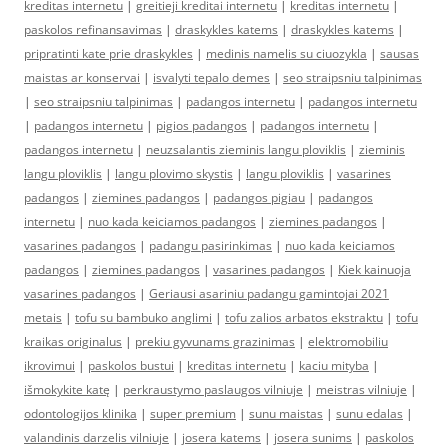
kreditas internetu
|
greitieji kreditai internetu
|
kreditas internetu
|
paskolos refinansavimas
|
draskykles katems
|
draskykles katems
|
pripratinti kate prie draskykles
|
medinis namelis su ciuozykla
|
sausas
maistas ar konservai
|
isvalyti tepalo demes
|
seo straipsniu talpinimas
|
seo straipsniu talpinimas
|
padangos internetu
|
padangos internetu
|
padangos internetu
|
pigios padangos
|
padangos internetu
|
padangos internetu
|
neuzsalantis zieminis langu ploviklis
|
zieminis
langu ploviklis
|
langu plovimo skystis
|
langu ploviklis
|
vasarines
padangos
|
ziemines padangos
|
padangos pigiau
|
padangos
internetu
|
nuo kada keiciamos padangos
|
ziemines padangos
|
vasarines padangos
|
padangu pasirinkimas
|
nuo kada keiciamos
padangos
|
ziemines padangos
|
vasarines padangos
|
Kiek kainuoja
vasarines padangos
|
Geriausi asariniu padangu gamintojai 2021
metais
|
tofu su bambuko anglimi
|
tofu zalios arbatos ekstraktu
|
tofu
kraikas originalus
|
prekiu gyvunams grazinimas
|
elektromobiliu
ikrovimui
|
paskolos bustui
|
kreditas internetu
|
kaciu mityba
|
išmokykite katę
|
perkraustymo paslaugos vilniuje
|
meistras vilniuje
|
odontologijos klinika
|
super premium
|
sunu maistas
|
sunu edalas
|
valandinis darzelis vilniuje
|
josera katems
|
josera sunims
|
paskolos