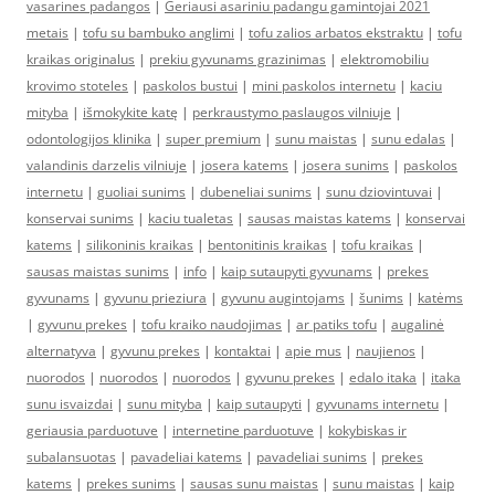
vasarines padangos
|
Geriausi asariniu padangu gamintojai 2021
metais
|
tofu su bambuko anglimi
|
tofu zalios arbatos ekstraktu
|
tofu
kraikas originalus
|
prekiu gyvunams grazinimas
|
elektromobiliu
krovimo stoteles
|
paskolos bustui
|
mini paskolos internetu
|
kaciu
mityba
|
išmokykite katę
|
perkraustymo paslaugos vilniuje
|
odontologijos klinika
|
super premium
|
sunu maistas
|
sunu edalas
|
valandinis darzelis vilniuje
|
josera katems
|
josera sunims
|
paskolos
internetu
|
guoliai sunims
|
dubeneliai sunims
|
sunu dziovintuvai
|
konservai sunims
|
kaciu tualetas
|
sausas maistas katems
|
konservai
katems
|
silikoninis kraikas
|
bentonitinis kraikas
|
tofu kraikas
|
sausas maistas sunims
|
info
|
kaip sutaupyti gyvunams
|
prekes
gyvunams
|
gyvunu prieziura
|
gyvunu augintojams
|
šunims
|
katėms
|
gyvunu prekes
|
tofu kraiko naudojimas
|
ar patiks tofu
|
augalinė
alternatyva
|
gyvunu prekes
|
kontaktai
|
apie mus
|
naujienos
|
nuorodos
|
nuorodos
|
nuorodos
|
gyvunu prekes
|
edalo itaka
|
itaka
sunu isvaizdai
|
sunu mityba
|
kaip sutaupyti
|
gyvunams internetu
|
geriausia parduotuve
|
internetine parduotuve
|
kokybiskas ir
subalansuotas
|
pavadeliai katems
|
pavadeliai sunims
|
prekes
katems
|
prekes sunims
|
sausas sunu maistas
|
sunu maistas
|
kaip