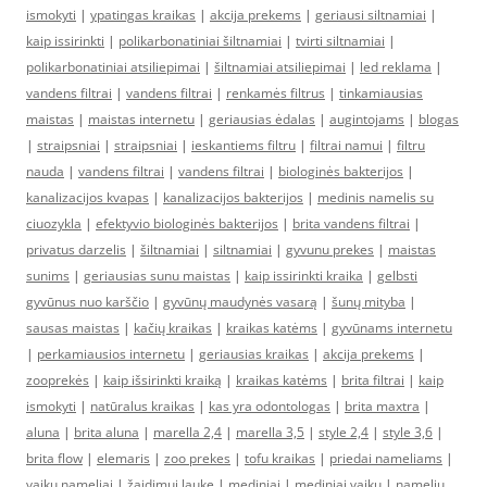
ismokyti
|
ypatingas kraikas
|
akcija prekems
|
geriausi siltnamiai
|
kaip issirinkti
|
polikarbonatiniai šiltnamiai
|
tvirti siltnamiai
|
polikarbonatiniai atsiliepimai
|
šiltnamiai atsiliepimai
|
led reklama
|
vandens filtrai
|
vandens filtrai
|
renkamės filtrus
|
tinkamiausias
maistas
|
maistas internetu
|
geriausias ėdalas
|
augintojams
|
blogas
|
straipsniai
|
straipsniai
|
ieskantiems filtru
|
filtrai namui
|
filtru
nauda
|
vandens filtrai
|
vandens filtrai
|
biologinės bakterijos
|
kanalizacijos kvapas
|
kanalizacijos bakterijos
|
medinis namelis su
ciuozykla
|
efektyvio biologinės bakterijos
|
brita vandens filtrai
|
privatus darzelis
|
šiltnamiai
|
siltnamiai
|
gyvunu prekes
|
maistas
sunims
|
geriausias sunu maistas
|
kaip issirinkti kraika
|
gelbsti
gyvūnus nuo karščio
|
gyvūnų maudynės vasarą
|
šunų mityba
|
sausas maistas
|
kačių kraikas
|
kraikas katėms
|
gyvūnams internetu
|
perkamiausios internetu
|
geriausias kraikas
|
akcija prekems
|
zooprekės
|
kaip išsirinkti kraiką
|
kraikas katėms
|
brita filtrai
|
kaip
ismokyti
|
natūralus kraikas
|
kas yra odontologas
|
brita maxtra
|
aluna
|
brita aluna
|
marella 2,4
|
marella 3,5
|
style 2,4
|
style 3,6
|
brita flow
|
elemaris
|
zoo prekes
|
tofu kraikas
|
priedai nameliams
|
vaikų nameliai
|
žaidimui lauke
|
mediniai
|
mediniai vaikų
|
namelių