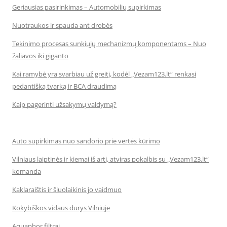
Geriausias pasirinkimas – Automobilių supirkimas
Nuotraukos ir spauda ant drobės
Tekinimo procesas sunkiųjų mechanizmų komponentams – Nuo
žaliavos iki giganto
Kai ramybė yra svarbiau už greitį, kodėl „Vezam123.lt“ renkasi
pedantišką tvarką ir BCA draudimą
Kaip pagerinti užsakymų valdymą?
Auto supirkimas nuo sandorio prie vertės kūrimo
Vilniaus laiptinės ir kiemai iš arti, atviras pokalbis su „Vezam123.lt“
komanda
Kaklaraištis ir šiuolaikinis jo vaidmuo
Kokybiškos vidaus durys Vilniuje
Aquaphor filtrai