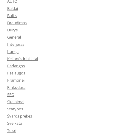
AUTO
Baldai
Buitis
Draudimas
Durys
General
Interjeras
Įranga
Kelionės ir bilietai
Padangos
Paslaugos
Pramonei
Rinkodara
SEO
Skelbimai
Statybos
Švaros prekės
Sveikata
Teisė