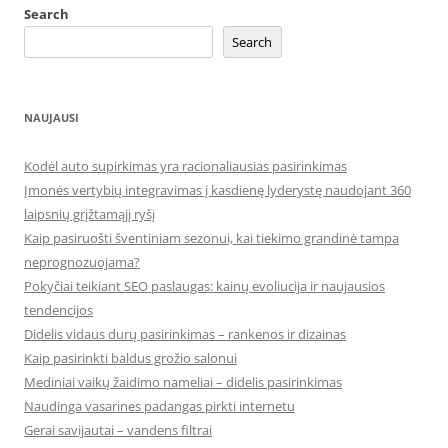
Search
Search
NAUJAUSI
Kodėl auto supirkimas yra racionaliausias pasirinkimas
Įmonės vertybių integravimas į kasdienę lyderystę naudojant 360
laipsnių grįžtamąjį ryšį
Kaip pasiruošti šventiniam sezonui, kai tiekimo grandinė tampa
neprognozuojama?
Pokyčiai teikiant SEO paslaugas: kainų evoliucija ir naujausios
tendencijos
Didelis vidaus durų pasirinkimas – rankenos ir dizainas
Kaip pasirinkti baldus grožio salonui
Mediniai vaikų žaidimo nameliai – didelis pasirinkimas
Naudinga vasarines padangas pirkti internetu
Gerai savijautai – vandens filtrai