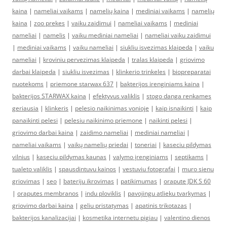
kaina
|
nameliai vaikams
|
namelių kaina
|
mediniai vaikams
|
namelių
kaina
|
zoo prekes
|
vaiku zaidimui
|
nameliai vaikams
|
mediniai
nameliai
|
namelis
|
vaiku mediniai nameliai
|
nameliai vaiku zaidimui
|
mediniai vaikams
|
vaiku nameliai
|
siukliu isvezimas klaipeda
|
vaiku
nameliai
|
kroviniu pervezimas klaipeda
|
tralas klaipeda
|
griovimo
darbai klaipeda
|
siukliu isvezimas
|
klinkerio trinkeles
|
biopreparatai
nuotekoms
|
priemone starwax 637
|
bakterijos irenginiams kaina
|
bakterijos STARWAX kaina
|
efektyvus valiklis
|
stogo danga renkames
geriausia
|
klinkeris
|
pelesio naikinimas vonioje
|
kaip isnaikinti
|
kaip
panaikinti pelesi
|
pelesiu naikinimo priemone
|
naikinti pelesi
|
griovimo darbai kaina
|
zaidimo nameliai
|
mediniai nameliai
|
nameliai vaikams
|
vaikų namelių priedai
|
toneriai
|
kaseciu pildymas
vilnius
|
kaseciu pildymas kaunas
|
valymo įrenginiams
|
septikams
|
tualeto valiklis
|
spausdintuvu kainos
|
vestuviu fotografai
|
muro sienu
griovimas
|
seo
|
bateriju ikrovimas
|
patikimumas
|
orapute JDK S 60
|
oraputes membranos
|
indu ploviklis
|
pavojingu atlieku tvarkymas
|
griovimo darbai kaina
|
geliu pristatymas
|
apatinis trikotazas
|
bakterijos kanalizacijai
|
kosmetika internetu pigiau
|
valentino dienos