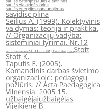
saules baterijos
saules elektrines
saulės elektrinės kaina
saulės energijos panaudojimas
savidisciplina
Seilius A. (1999). Kolektyvinis
valdymas: teorija ir praktika.
// Organizacijų vadyba:
sisteminiai tyrimai. Nr.12
Stott
seo paslaugos
seo optimizavimas
seo straipsniai
Stott K.
Taputis E. (2005).
Komandinis darbas švietimo
organizacijoje: pedagogų
požiūris. // Acta Paedagogica
Vilnensia. 2005 15.
užbaigėjai
užbaigėjas
Vijeikienė B.