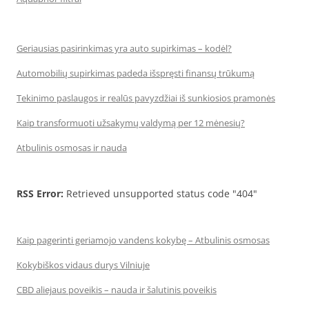
Geriausias pasirinkimas yra auto supirkimas – kodėl?
Automobilių supirkimas padeda išspręsti finansų trūkumą
Tekinimo paslaugos ir realūs pavyzdžiai iš sunkiosios pramonės
Kaip transformuoti užsakymų valdymą per 12 mėnesių?
Atbulinis osmosas ir nauda
RSS Error:
Retrieved unsupported status code "404"
Kaip pagerinti geriamojo vandens kokybę – Atbulinis osmosas
Kokybiškos vidaus durys Vilniuje
CBD aliejaus poveikis – nauda ir šalutinis poveikis