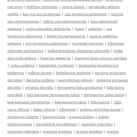
nuo vorų
|
telefonų remontas
|
josera classic
|
geriausias pelesio
valiklis
|
kas yra seo straipsniai
|
seo straipsniu talpinimas
|
isorinis
seo optimizavimas
|
vidinis seo optimizavimas
|
kaip optimizuoti
svetaine
|
namu apyvokos reikmenys
|
buitis
|
vaikams
|
seo
straipsniu talpinimas
|
bakterijos kanalizacijai
|
saugus zaidimas
vaikams
|
seo straipsniu talpinimas
|
nuo kada ziemines
|
siltnamiai
stipruolis atsiliepimai
|
polikarbonatiniai šiltnamiai stipruolis
|
kodel
atsiranda pelesis
|
listerijos bakterija
|
zieminio langu skyscio savybes
|
vaiku zaidimui
|
bioloģiskie risinājumi
|
geriausios kanalizacijos
bakterijos
|
adblue skystis
|
buhalterine apskaita
|
parama privaciam
darzeliui
|
darzeliai gelbeja
|
pasirinkimas vilniuje
|
ieskome geriausio
darzelio
|
privatus darzelis
|
itempiamu lubu privalumai
|
lubu kaina
netrukdo
|
kiek kainuoja itempiamos lubos
|
itempiamos lubos kaina
|
kiek kainuoja itempiamos
|
kiek kainuoja lubos
|
lubu kainos
|
lubu
rusys vilniuje
|
lubos vilniuje
|
siltnamiai
|
turbinu remontas kaune
|
straipsniai katems
|
laiminga kate
|
gyvunu prekes
|
vidinis
optimizavimas
|
pasiskolinti nesudėtinga
|
paskolos internetu
|
paskolos internetu
|
greitasis kreditas
|
greitas kreditas
|
greitas