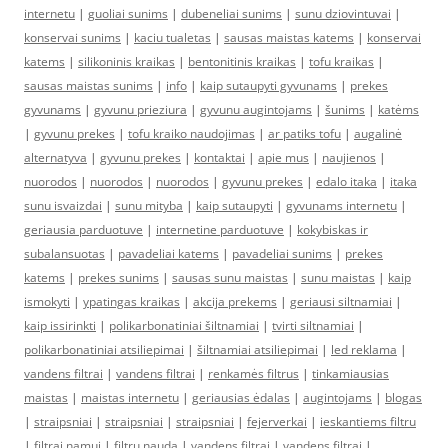
internetu
|
guoliai sunims
|
dubeneliai sunims
|
sunu dziovintuvai
|
konservai sunims
|
kaciu tualetas
|
sausas maistas katems
|
konservai
katems
|
silikoninis kraikas
|
bentonitinis kraikas
|
tofu kraikas
|
sausas maistas sunims
|
info
|
kaip sutaupyti gyvunams
|
prekes
gyvunams
|
gyvunu prieziura
|
gyvunu augintojams
|
šunims
|
katėms
|
gyvunu prekes
|
tofu kraiko naudojimas
|
ar patiks tofu
|
augalinė
alternatyva
|
gyvunu prekes
|
kontaktai
|
apie mus
|
naujienos
|
nuorodos
|
nuorodos
|
nuorodos
|
gyvunu prekes
|
edalo itaka
|
itaka
sunu isvaizdai
|
sunu mityba
|
kaip sutaupyti
|
gyvunams internetu
|
geriausia parduotuve
|
internetine parduotuve
|
kokybiskas ir
subalansuotas
|
pavadeliai katems
|
pavadeliai sunims
|
prekes
katems
|
prekes sunims
|
sausas sunu maistas
|
sunu maistas
|
kaip
ismokyti
|
ypatingas kraikas
|
akcija prekems
|
geriausi siltnamiai
|
kaip issirinkti
|
polikarbonatiniai šiltnamiai
|
tvirti siltnamiai
|
polikarbonatiniai atsiliepimai
|
šiltnamiai atsiliepimai
|
led reklama
|
vandens filtrai
|
vandens filtrai
|
renkamės filtrus
|
tinkamiausias
maistas
|
maistas internetu
|
geriausias ėdalas
|
augintojams
|
blogas
|
straipsniai
|
straipsniai
|
straipsniai
|
fejerverkai
|
ieskantiems filtru
|
filtrai namui
|
filtru nauda
|
vandens filtrai
|
vandens filtrai
|