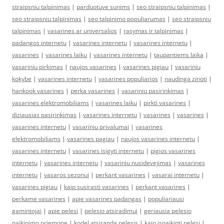
straipsniu talpinimas
|
parduotuve sunims
|
seo straipsniu talpinimas
|
seo straipsniu talpinimas
|
seo talpinimo populiarumas
|
seo straipsniu
talpinimas
|
vasarines ar universalios
|
rasymas ir talpinimas
|
padangos internetu
|
vasarines internetu
|
vasarines internetu
|
vasarines
|
vasarines laiku
|
vasarines internetu
|
taupantiems laika
|
vasariniu pirkimas
|
naujos vasarines
|
vasarines pigiau
|
vasariniu
kokybe
|
vasarines internetu
|
vasarines populiarios
|
naudinga zinoti
|
hankook vasarines
|
perka vasarines
|
vasariniu pasirinkimas
|
vasarines elektromobiliams
|
vasarines laiku
|
pirkti vasarines
|
diziausias pasirinkimas
|
vasarines internetu
|
vasarines
|
vasarines
|
vasarines internetu
|
vasariniu privalumai
|
vasarines
elektromobiliams
|
vasarines pagiau
|
naujos vasarines internetu
|
vasarines internetu
|
vasarines isigyti internetu
|
pigios vasarines
internetu
|
vasarines internetu
|
vasariniu nusidevejimas
|
vasarines
internetu
|
vasaros sezonui
|
perkant vasarines
|
vasarai internetu
|
vasarines pigiau
|
kaip susirasti vasarines
|
perkant vasarines
|
perkame vasarines
|
apie vasarines padangas
|
populiariausi
gamintojai
|
apie pelesi
|
pelesio atsiradimui
|
geriausia pelesio
naikinimo priemone
|
kodel atsiranda pelesis
|
kaip isnaikinti pelesi
|