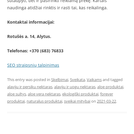
sutaupyti, bet ir pasirinkti reikiamą prekę. Kartais
naudinga atidžiai rinktis ir rasti tai, kas reikalinga.
Kontaktai informacijai:
Rotušės a. 14, Alytus.
Telefonas: +370 (683) 76833
SEO straipsnių talpinimas
This entry was posted in
Skelbimai
,
Sveikata
,
Vaikams
and tagged
alaviju ir persiku nektaras
,
alaviju ir uogu nektaras
,
aloe produktai
,
aloe sultys
,
aloe vera nektaras
,
ekologiški produktai
,
forever
produktai
,
naturalus produktai
,
sveikai mitybai
on
2021-03-22
.