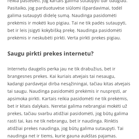
reikia pastebėti, jog kartais galima sutaupyti dar daugiau.
Pasitaiko, jog parduotuvėse siūlomi išpardavimai, todėl
galima sutaupyti didelę sumą. Naudinga pasidomėti
prekėmis ir mokėti kuo pigiau. Tai ne tik padės sutaupyti,
bet ir leis įsigyti kokybišką prekę. Naudinga pasidomėti
prekėmis ir neskubėti pirkti. Verta pirkti prekes pigiau.
Saugu pirkti prekes internetu?
Internetu daugelis perka jau ne tik drabužius, bet ir
brangesnes prekes. Kai kuriais atvejais tai nesaugu,
kadangi pardavėjai dirba nesąžiningai, tačiau kitas atvejais
tai saugu. Naudinga pasidomėti prekėmis ir nuspręsti, ar
apsimoka pirkti. Kartais reikia pasidomėti ne tik prekėmis,
bet ir kitais dalykais. Neretai galima nebrangiai mokėti už
prekes, tačiau svarbu atidžiai pasidomėti, jog būtų galima
rasti tai, kas ne tik nebrangu, bet ir naudinga. Rinktis
atidžiai prekes naudinga, jog būtų galima sutaupyti. Tai
naudinga net ir tiems, kurie gauna aukštas pajamas.