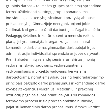
grupinis darbas – tai mažos grupės problemų sprendimo
forma, užtikrinanti skirtingų grupių panaudojimą,
individualią atsakomybę, skatinanti pozityvią abipusę
priklausomybę. Gimnazijoje neorganizuojami jokie
žaidimai, kad geriau pažinti darbuotojus. Pagal Klaipėdos
Pedagogų švietimo ir kultūros centro mėnesio veiklos
planą, jei yra numatyta ir organizuojami seminarai
komandinio darbo tema, gimnazijos darbuotojai ir jos
administracija individualiai sprendžia ar juose dalyvauti.
Pvz., 8 akademinių valandų seminaras, skirtas įmonių
vadovams, skyrių vadovams, vadovaujantiems
vadybininkams ir projektų vadovams bei visiems
darbuotojams, norintiems giliau pažinti bendradarbiavimo
principais pagrįsto darbo pranašumus ir komandinio darbo
kokybę įtakojančius veiksnius. Metodinių ir praktinių
užduočių pagalba supažindinti dalyvius su komandos
formavimo procesu ir šio proceso praktine būtinybe,
pajausti komandinio darbo pranašumus. Išmokti įvertinti