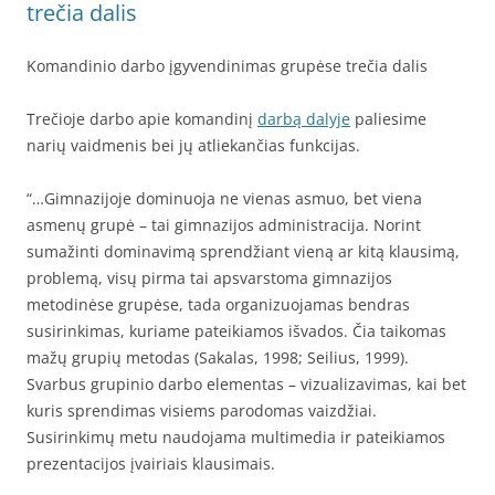
trečia dalis
Komandinio darbo įgyvendinimas grupėse trečia dalis
Trečioje darbo apie komandinį
darbą dalyje
paliesime
narių vaidmenis bei jų atliekančias funkcijas.
“…Gimnazijoje dominuoja ne vienas asmuo, bet viena
asmenų grupė – tai gimnazijos administracija. Norint
sumažinti dominavimą sprendžiant vieną ar kitą klausimą,
problemą, visų pirma tai apsvarstoma gimnazijos
metodinėse grupėse, tada organizuojamas bendras
susirinkimas, kuriame pateikiamos išvados. Čia taikomas
mažų grupių metodas (Sakalas, 1998; Seilius, 1999).
Svarbus grupinio darbo elementas – vizualizavimas, kai bet
kuris sprendimas visiems parodomas vaizdžiai.
Susirinkimų metu naudojama multimedia ir pateikiamos
prezentacijos įvairiais klausimais.