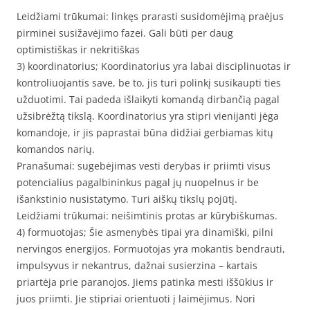
Leidžiami trūkumai: linkęs prarasti susidomėjimą praėjus
pirminei susižavėjimo fazei. Gali būti per daug
optimistiškas ir nekritiškas
3) koordinatorius; Koordinatorius yra labai disciplinuotas ir
kontroliuojantis save, be to, jis turi polinkį susikaupti ties
užduotimi. Tai padeda išlaikyti komandą dirbančią pagal
užsibrėžtą tikslą. Koordinatorius yra stipri vienijanti jėga
komandoje, ir jis paprastai būna didžiai gerbiamas kitų
komandos narių.
Pranašumai: sugebėjimas vesti derybas ir priimti visus
potencialius pagalbininkus pagal jų nuopelnus ir be
išankstinio nusistatymo. Turi aiškų tikslų pojūtį.
Leidžiami trūkumai: neišimtinis protas ar kūrybiškumas.
4) formuotojas; Šie asmenybės tipai yra dinamiški, pilni
nervingos energijos. Formuotojas yra mokantis bendrauti,
impulsyvus ir nekantrus, dažnai susierzina – kartais
priartėja prie paranojos. Jiems patinka mesti iššūkius ir
juos priimti. Jie stipriai orientuoti į laimėjimus. Nori