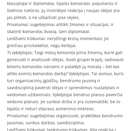
klausytojai ir diplomatai, lojalūs komandai, populiarūs ir
švelnios natūros. Jų instinktyvi reakcija į naujas idėjas yra
jas plėtoti, o ne užkaišioti jose skyles.
Privalumai: sugebėjimas atitikti žmones ir situacijas, ir
skatinti komandos dvasią. Geri diplomatai.
Leidžiami trūkumai: neryžtingi krizių momentais; jie
greičiau prisitaikėliai, negu keitėjai.
7) vykdytojas; Taigi mūsų komanda pilna žmonių, kurie gali
generuoti ir analizuoti idėjas, duoti grupei kryptį, vadovauti
kitiems komandos nariams ir palaikyti jų moralą – bet kas
atliks esminį komandos darbą? Vykdytojas. Tai asmuo, kuris
turi organizacinių įgūdžių, bendrumo jausmą ir
savidiscipliną paversti idėjas ir sprendimus nustatytais ir
valdomais uždaviniais. Vykdytojai bendrus planus paverčia
veiksmo planais. Jie sunkiai dirba ir yra sistematiški, be to
lojalūs ir neturi stipraus asmeninio intereso.
Privalumai: sugebėjimas organizuoti, praktiškas bendrumo
jausmas, sunkus darbas, savidisciplina.
Leidžiami trūkumai: lankstumo trūkumas, lėta reakcija į