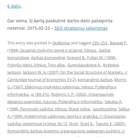
6 dalis
.
Dar viena, šį kartą paskutinė darbo dalis patalpinta
neseniai: 2015-02-23 –
SEO straipsnių talpinimas
This entry was posted in
Skelbimai
and tagged
235–253.
,
Batesel P.
(1994). Grupinio mokymo esmė ir prasmė. Vilnius.
,
darbai
komandose
,
darbas komandoje
,
Everard B.
,
Fullan M. (1998).
Pokyčių jėgos. Vilnius: Tyto alba.
,
Gumuliauskienė A.
,
įkvėpėjai
,
Jackson
,
Jackson W. A. (2007): On the Social Structure of Markets. //
Cambridge Journal of Economics 31(2)
,
komandinis darbas
,
Morris
G. (1997). Efektyvus mokyklos valdymas. Vilnius: Poligrafija ir
informatika.
,
p.189-210.
,
Robinns S. P. (2002). Organizacinės
elgsenos pagrindai. Kaunas: Poligrafija ir informatika.
,
Sakalas A.
(1998). Personalo vadyba. Vilnius: Margi raštai.
,
savidisciplina
,
Seilius
A. (1999). Kolektyvinis valdymas: teorija ir praktika. // Organizacijų
vadyba: sisteminiai tyrimai. Nr.12
,
Stott
,
Stott K.
,
Taputis E. (2005).
Komandinis darbas švietimo organizacijoje: pedagogų požiūris. //