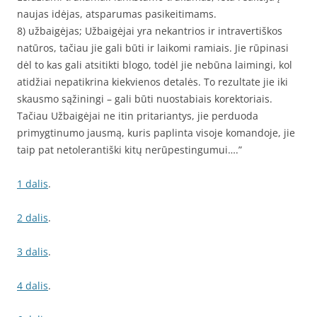
naujas idėjas, atsparumas pasikeitimams.
8) užbaigėjas; Užbaigėjai yra nekantrios ir intravertiškos
natūros, tačiau jie gali būti ir laikomi ramiais. Jie rūpinasi
dėl to kas gali atsitikti blogo, todėl jie nebūna laimingi, kol
atidžiai nepatikrina kiekvienos detalės. To rezultate jie iki
skausmo sąžiningi – gali būti nuostabiais korektoriais.
Tačiau Užbaigėjai ne itin pritariantys, jie perduoda
primygtinumo jausmą, kuris paplinta visoje komandoje, jie
taip pat netolerantiški kitų nerūpestingumui….”
1 dalis
.
2 dalis
.
3 dalis
.
4 dalis
.