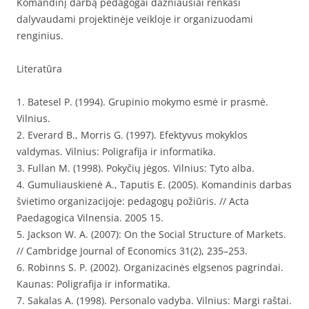
Komandinį darbą pedagogai dažniausiai renkasi
dalyvaudami projektinėje veikloje ir organizuodami
renginius.
Literatūra
1. Batesel P. (1994). Grupinio mokymo esmė ir prasmė.
Vilnius.
2. Everard B., Morris G. (1997). Efektyvus mokyklos
valdymas. Vilnius: Poligrafija ir informatika.
3. Fullan M. (1998). Pokyčių jėgos. Vilnius: Tyto alba.
4. Gumuliauskienė A., Taputis E. (2005). Komandinis darbas
švietimo organizacijoje: pedagogų požiūris. // Acta
Paedagogica Vilnensia. 2005 15.
5. Jackson W. A. (2007): On the Social Structure of Markets.
// Cambridge Journal of Economics 31(2), 235–253.
6. Robinns S. P. (2002). Organizacinės elgsenos pagrindai.
Kaunas: Poligrafija ir informatika.
7. Sakalas A. (1998). Personalo vadyba. Vilnius: Margi raštai.