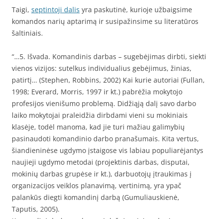
Taigi,
septintoji dalis
yra paskutinė, kurioje užbaigsime
komandos narių aptarimą ir susipažinsime su literatūros
šaltiniais.
“…5. Išvada. Komandinis darbas – sugebėjimas dirbti, siekti
vienos vizijos: sutelkus individualius gebėjimus, žinias,
patirtį… (Stephen, Robbins, 2002) Kai kurie autoriai (Fullan,
1998; Everard, Morris, 1997 ir kt.) pabrėžia mokytojo
profesijos vienišumo problemą. Didžiąją dalį savo darbo
laiko mokytojai praleidžia dirbdami vieni su mokiniais
klasėje, todėl manoma, kad jie turi mažiau galimybių
pasinaudoti komandinio darbo pranašumais. Kita vertus,
šiandieninėse ugdymo įstaigose vis labiau populiarėjantys
naujieji ugdymo metodai (projektinis darbas, disputai,
mokinių darbas grupėse ir kt.), darbuotojų įtraukimas į
organizacijos veiklos planavimą, vertinimą, yra ypač
palankūs diegti komandinį darbą (Gumuliauskienė,
Taputis, 2005).