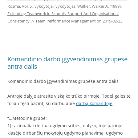
Rosma
,
Vol. 5.
,
vykdytojai
,
vykdytojas
,
Walker
,
Walker A. (1999).
Extending Teamwork in Schools: Support And Organisational
Consistency. // Team Performance Management
on
2015-02-23
.
Komandinio darbo įgyvendinimas grupėse
antra dalis
Komandinio darbo įgyvendinimas grupėse antra dalis
Antroje dalyje atrasite viską ko trūko pirmoje. Todėl galėsite
toliau tęsti pažintį su darbu apie
darbą komandoje
.
“…Metodinė grupė:
1) racionaliai derina ugdymo srities, dalyko, toje pačioje
klasėje dirbančių mokytojų ugdymo planavimą, ugdymo