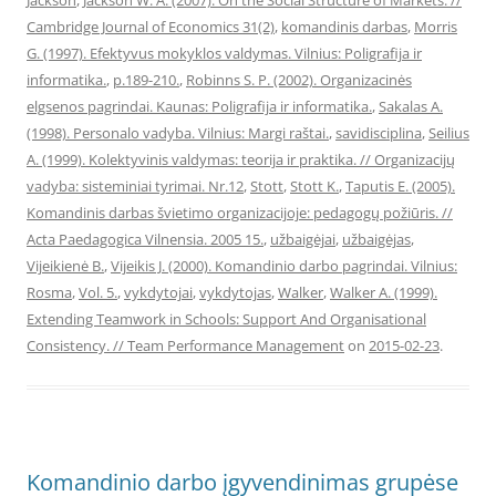
Jackson
,
Jackson W. A. (2007): On the Social Structure of Markets. //
Cambridge Journal of Economics 31(2)
,
komandinis darbas
,
Morris
G. (1997). Efektyvus mokyklos valdymas. Vilnius: Poligrafija ir
informatika.
,
p.189-210.
,
Robinns S. P. (2002). Organizacinės
elgsenos pagrindai. Kaunas: Poligrafija ir informatika.
,
Sakalas A.
(1998). Personalo vadyba. Vilnius: Margi raštai.
,
savidisciplina
,
Seilius
A. (1999). Kolektyvinis valdymas: teorija ir praktika. // Organizacijų
vadyba: sisteminiai tyrimai. Nr.12
,
Stott
,
Stott K.
,
Taputis E. (2005).
Komandinis darbas švietimo organizacijoje: pedagogų požiūris. //
Acta Paedagogica Vilnensia. 2005 15.
,
užbaigėjai
,
užbaigėjas
,
Vijeikienė B.
,
Vijeikis J. (2000). Komandinio darbo pagrindai. Vilnius:
Rosma
,
Vol. 5.
,
vykdytojai
,
vykdytojas
,
Walker
,
Walker A. (1999).
Extending Teamwork in Schools: Support And Organisational
Consistency. // Team Performance Management
on
2015-02-23
.
Komandinio darbo įgyvendinimas grupėse