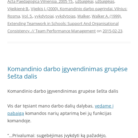
Acta Paedagogica Vilnensia. 2005 15.
,
užbaigėjai
,
užbaigėjas
,
Vijeikienė B.
,
Vijeikis J. (2000). Komandinio darbo pagrindai. Vilnius:
Rosma
,
Vol. 5.
,
vykdytojai
,
vykdytojas
,
Walker
,
Walker A. (1999).
Extending Teamwork in Schools: Support And Organisational
Consistency. // Team Performance Management
on
2015-02-23
.
Komandinio darbo įgyvendinimas grupėse
šešta dalis
Komandinio darbo įgyvendinimas grupėse šešta dalis
Vis dar tęsiant mano darbo dalių dalybas,
vedame į
pabaigą
komandos narių aptarimą bei jų funkcijas
komandoje.
“…Privalumai: sugebėjimas įvykdyti ką pažadėjo,