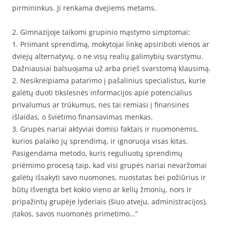
pirmininkus. Ji renkama dvejiems metams.
2. Gimnazijoje taikomi grupinio mąstymo simptomai:
1. Priimant sprendimą, mokytojai linkę apsiriboti vienos ar
dviejų alternatyvų, o ne visų realių galimybių svarstymu.
Dažniausiai balsuojama už arba prieš svarstomą klausimą.
2. Nesikreipiama patarimo į pašalinius specialistus, kurie
galėtų duoti tikslesnės informacijos apie potencialius
privalumus ar trūkumus, nes tai remiasi į finansines
išlaidas, o švietimo finansavimas menkas.
3. Grupės nariai aktyviai domisi faktais ir nuomonėmis,
kurios palaiko jų sprendimą, ir ignoruoja visas kitas.
Pasigendama metodo, kuris reguliuotų sprendimų
priėmimo procesą taip, kad visi grupės nariai nevaržomai
galėtų išsakyti savo nuomones, nuostatas bei požiūrius ir
būtų išvengta bet kokio vieno ar kelių žmonių, nors ir
pripažintų grupėje lyderiais (šiuo atveju, administracijos),
įtakos, savos nuomonės primetimo…”