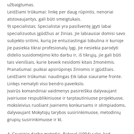
užbaigtumas.
Leidžiami trūkumai: linkę per daug rūpintis, nenoriai
atstovaujantys, gali būti smeigtukais.
9) specialistas; Specialistai yra pasišventę įgyti labai
specializuotus įgūdžius ar žinias. Jie labiausiai domisi savo
subjekto sritimi, kurią jie entuziastingai tobulina ir kurioje
jie pasiekia tikrai profesionalų lygį. Jie nesiekia parodyti
didelio susidomėjimo kito darbu ir, iš tikrųjų, jie gali būti
tais vienišiais, kurie beveik nesidomi kitais žmonėmis.
Pranašumai: puikiai apsirūpinęs žiniomis ir įgūdžiais.
Leidžiami trūkumai: naudingas Eik labai siaurame fronte.
Linkęs nematyti viso bendro paveikslo.
Įvairūs komandiniai vaidmenys pasireiškia dalyvaujant
įvairiuose respublikiniuose ir tarptautiniuose projektuose,
moksleivius ruošiant įvairiems konkursams ir olimpiadoms,
dalyvaujant Mokytojų tarybos susirinkimuose, metodinių
grupių susirinkimuose ir kt.
4. Grupinio darbo metodai. Batesel (1994) sako, kad