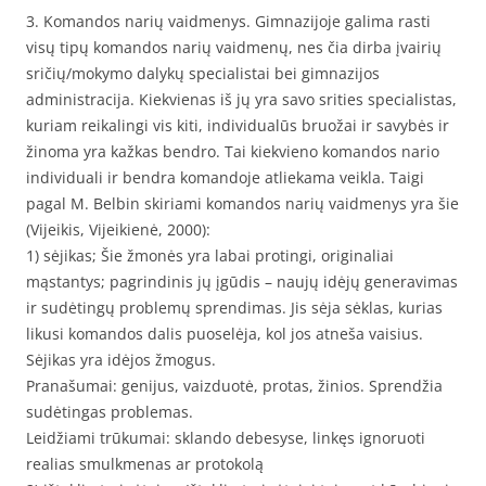
3. Komandos narių vaidmenys. Gimnazijoje galima rasti
visų tipų komandos narių vaidmenų, nes čia dirba įvairių
sričių/mokymo dalykų specialistai bei gimnazijos
administracija. Kiekvienas iš jų yra savo srities specialistas,
kuriam reikalingi vis kiti, individualūs bruožai ir savybės ir
žinoma yra kažkas bendro. Tai kiekvieno komandos nario
individuali ir bendra komandoje atliekama veikla. Taigi
pagal M. Belbin skiriami komandos narių vaidmenys yra šie
(Vijeikis, Vijeikienė, 2000):
1) sėjikas; Šie žmonės yra labai protingi, originaliai
mąstantys; pagrindinis jų įgūdis – naujų idėjų generavimas
ir sudėtingų problemų sprendimas. Jis sėja sėklas, kurias
likusi komandos dalis puoselėja, kol jos atneša vaisius.
Sėjikas yra idėjos žmogus.
Pranašumai: genijus, vaizduotė, protas, žinios. Sprendžia
sudėtingas problemas.
Leidžiami trūkumai: sklando debesyse, linkęs ignoruoti
realias smulkmenas ar protokolą