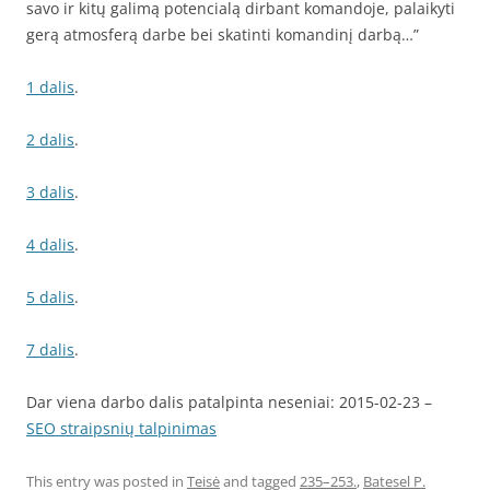
savo ir kitų galimą potencialą dirbant komandoje, palaikyti
gerą atmosferą darbe bei skatinti komandinį darbą…”
1 dalis
.
2 dalis
.
3 dalis
.
4 dalis
.
5 dalis
.
7 dalis
.
Dar viena darbo dalis patalpinta neseniai: 2015-02-23 –
SEO straipsnių talpinimas
This entry was posted in
Teisė
and tagged
235–253.
,
Batesel P.