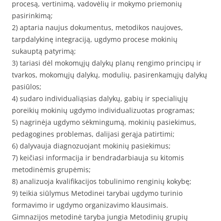
procesą, vertinimą, vadovėlių ir mokymo priemonių
pasirinkimą;
2) aptaria naujus dokumentus, metodikos naujoves,
tarpdalykinę integraciją, ugdymo procese mokinių
sukauptą patyrimą;
3) tariasi dėl mokomųjų dalykų planų rengimo principų ir
tvarkos, mokomųjų dalykų, modulių, pasirenkamųjų dalykų
pasiūlos;
4) sudaro individualiąsias dalykų, gabių ir specialiųjų
poreikių mokinių ugdymo individualizuotas programas;
5) nagrinėja ugdymo sėkmingumą, mokinių pasiekimus,
pedagogines problemas, dalijasi gerąja patirtimi;
6) dalyvauja diagnozuojant mokinių pasiekimus;
7) keičiasi informacija ir bendradarbiauja su kitomis
metodinėmis grupėmis;
8) analizuoja kvalifikacijos tobulinimo renginių kokybę;
9) teikia siūlymus Metodinei tarybai ugdymo turinio
formavimo ir ugdymo organizavimo klausimais.
Gimnazijos metodinė taryba jungia Metodinių grupių