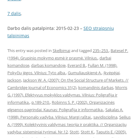
7 dalis
.
Darbo dalis patalpinta: 2015-02-23 –
SEO straipsnių
talpinimas
This entry was posted in
Skelbimai
and tagged
235–253.
,
Batesel P.
(1994). Grupinio mokymo esmė ir prasmė. Vilnius.
,
darbai
komandose
,
darbas komandoje
,
Everard B.
,
Fullan M. (1998).
Pokyčių jėgos. Vilnius: Tyto alba.
,
Gumuliauskienė A.
,
įkvėpėjai
,
Jackson
,
Jackson W. A. (2007): On the Social Structure of Markets. //
Cambridge Journal of Economics 31(2)
,
komandinis darbas
,
Morris
G. (1997). Efektyvus mokyklos valdymas. Vilnius: Poligrafija ir
informatika.
,
p.189-210.
,
Robinns S. P. (2002). Organizacinės
elgsenos pagrindai. Kaunas: Poligrafija ir informatika.
,
Sakalas A.
(1998). Personalo vadyba. Vilnius: Margi raštai.
,
savidisciplina
,
Seilius
A. (1999). Kolektyvinis valdymas: teorija ir praktika. // Organizacijų
vadyba: sisteminiai tyrimai. Nr.12
,
Stott
,
Stott K.
,
Taputis E. (2005).