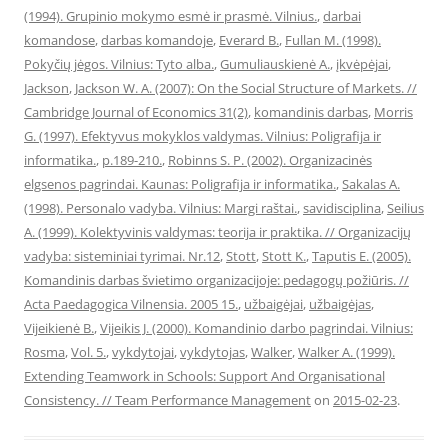
(1994). Grupinio mokymo esmė ir prasmė. Vilnius.
,
darbai
komandose
,
darbas komandoje
,
Everard B.
,
Fullan M. (1998).
Pokyčių jėgos. Vilnius: Tyto alba.
,
Gumuliauskienė A.
,
įkvėpėjai
,
Jackson
,
Jackson W. A. (2007): On the Social Structure of Markets. //
Cambridge Journal of Economics 31(2)
,
komandinis darbas
,
Morris
G. (1997). Efektyvus mokyklos valdymas. Vilnius: Poligrafija ir
informatika.
,
p.189-210.
,
Robinns S. P. (2002). Organizacinės
elgsenos pagrindai. Kaunas: Poligrafija ir informatika.
,
Sakalas A.
(1998). Personalo vadyba. Vilnius: Margi raštai.
,
savidisciplina
,
Seilius
A. (1999). Kolektyvinis valdymas: teorija ir praktika. // Organizacijų
vadyba: sisteminiai tyrimai. Nr.12
,
Stott
,
Stott K.
,
Taputis E. (2005).
Komandinis darbas švietimo organizacijoje: pedagogų požiūris. //
Acta Paedagogica Vilnensia. 2005 15.
,
užbaigėjai
,
užbaigėjas
,
Vijeikienė B.
,
Vijeikis J. (2000). Komandinio darbo pagrindai. Vilnius:
Rosma
,
Vol. 5.
,
vykdytojai
,
vykdytojas
,
Walker
,
Walker A. (1999).
Extending Teamwork in Schools: Support And Organisational
Consistency. // Team Performance Management
on
2015-02-23
.