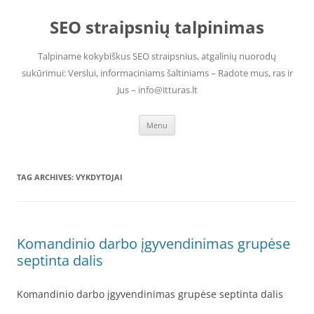
Skip
to
SEO straipsnių talpinimas
content
Talpiname kokybiškus SEO straipsnius, atgalinių nuorodų
sukūrimui: Verslui, informaciniams šaltiniams – Radote mus, ras ir
Jus – info@itturas.lt
Menu
TAG ARCHIVES:
VYKDYTOJAI
Komandinio darbo įgyvendinimas grupėse
septinta dalis
Komandinio darbo įgyvendinimas grupėse septinta dalis