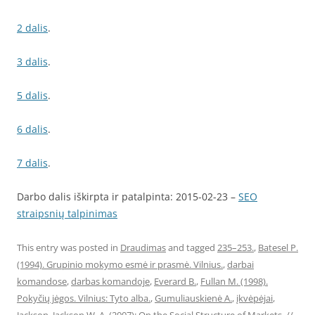
2 dalis
.
3 dalis
.
5 dalis
.
6 dalis
.
7 dalis
.
Darbo dalis iškirpta ir patalpinta: 2015-02-23 –
SEO
straipsnių talpinimas
This entry was posted in
Draudimas
and tagged
235–253.
,
Batesel P.
(1994). Grupinio mokymo esmė ir prasmė. Vilnius.
,
darbai
komandose
,
darbas komandoje
,
Everard B.
,
Fullan M. (1998).
Pokyčių jėgos. Vilnius: Tyto alba.
,
Gumuliauskienė A.
,
įkvėpėjai
,