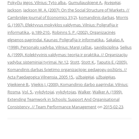
Pokyčių jėgos. Vilnius: Tyto alba.
,
Gumuliauskienė A.
,
įkvėpėjai
,
Jackson
,
Jackson W. A. (2007): On the Social Structure of Markets. //
Cambridge Journal of Economics 31(2)
,
komandinis darbas
,
Morris
G. (1997). Efektyvus mokyklos valdymas. Vilnius: Poligrafija ir
informatika.
,
p.189-210.
,
Robinns S. P. (2002). Organizacinės
elgsenos pagrindai. Kaunas: Poligrafija ir informatika.
,
Sakalas A.
(1998). Personalo vadyba. Vilnius: Margi raštai.
,
savidisciplina
,
Seilius
A. (1999). Kolektyvinis valdymas: teorija ir praktika. // Organizacijų
vadyba: sisteminiai tyrimai. Nr.12
,
Stott
,
Stott K.
,
Taputis E. (2005).
Komandinis darbas švietimo organizacijoje: pedagogų požiūris. //
Acta Paedagogica Vilnensia. 2005 15.
,
užbaigėjai
,
užbaigėjas
,
Vijeikienė B.
,
Vijeikis J. (2000). Komandinio darbo pagrindai. Vilnius:
Rosma
,
Vol. 5.
,
vykdytojai
,
vykdytojas
,
Walker
,
Walker A. (1999).
Extending Teamwork in Schools: Support And Organisational
Consistency. // Team Performance Management
on
2015-02-23
.