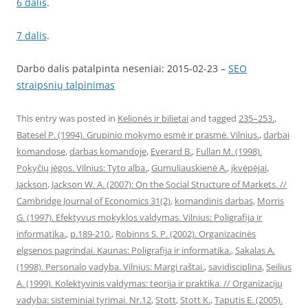
6 dalis
.
7 dalis
.
Darbo dalis patalpinta neseniai: 2015-02-23 –
SEO
straipsnių talpinimas
This entry was posted in
Kelionės ir bilietai
and tagged
235–253.
,
Batesel P. (1994). Grupinio mokymo esmė ir prasmė. Vilnius.
,
darbai
komandose
,
darbas komandoje
,
Everard B.
,
Fullan M. (1998).
Pokyčių jėgos. Vilnius: Tyto alba.
,
Gumuliauskienė A.
,
įkvėpėjai
,
Jackson
,
Jackson W. A. (2007): On the Social Structure of Markets. //
Cambridge Journal of Economics 31(2)
,
komandinis darbas
,
Morris
G. (1997). Efektyvus mokyklos valdymas. Vilnius: Poligrafija ir
informatika.
,
p.189-210.
,
Robinns S. P. (2002). Organizacinės
elgsenos pagrindai. Kaunas: Poligrafija ir informatika.
,
Sakalas A.
(1998). Personalo vadyba. Vilnius: Margi raštai.
,
savidisciplina
,
Seilius
A. (1999). Kolektyvinis valdymas: teorija ir praktika. // Organizacijų
vadyba: sisteminiai tyrimai. Nr.12
,
Stott
,
Stott K.
,
Taputis E. (2005).