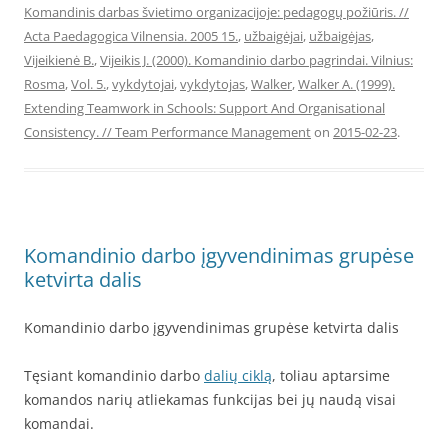
Komandinis darbas švietimo organizacijoje: pedagogų požiūris. //
Acta Paedagogica Vilnensia. 2005 15.
,
užbaigėjai
,
užbaigėjas
,
Vijeikienė B.
,
Vijeikis J. (2000). Komandinio darbo pagrindai. Vilnius:
Rosma
,
Vol. 5.
,
vykdytojai
,
vykdytojas
,
Walker
,
Walker A. (1999).
Extending Teamwork in Schools: Support And Organisational
Consistency. // Team Performance Management
on
2015-02-23
.
Komandinio darbo įgyvendinimas grupėse
ketvirta dalis
Komandinio darbo įgyvendinimas grupėse ketvirta dalis
Tęsiant komandinio darbo
dalių ciklą
, toliau aptarsime
komandos narių atliekamas funkcijas bei jų naudą visai
komandai.