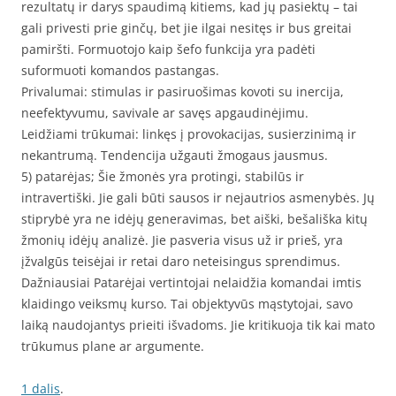
rezultatų ir darys spaudimą kitiems, kad jų pasiektų – tai
gali privesti prie ginčų, bet jie ilgai nesitęs ir bus greitai
pamiršti. Formuotojo kaip šefo funkcija yra padėti
suformuoti komandos pastangas.
Privalumai: stimulas ir pasiruošimas kovoti su inercija,
neefektyvumu, savivale ar savęs apgaudinėjimu.
Leidžiami trūkumai: linkęs į provokacijas, susierzinimą ir
nekantrumą. Tendencija užgauti žmogaus jausmus.
5) patarėjas; Šie žmonės yra protingi, stabilūs ir
intravertiški. Jie gali būti sausos ir nejautrios asmenybės. Jų
stiprybė yra ne idėjų generavimas, bet aiški, bešališka kitų
žmonių idėjų analizė. Jie pasveria visus už ir prieš, yra
įžvalgūs teisėjai ir retai daro neteisingus sprendimus.
Dažniausiai Patarėjai vertintojai nelaidžia komandai imtis
klaidingo veiksmų kurso. Tai objektyvūs mąstytojai, savo
laiką naudojantys prieiti išvadoms. Jie kritikuoja tik kai mato
trūkumus plane ar argumente.
1 dalis
.