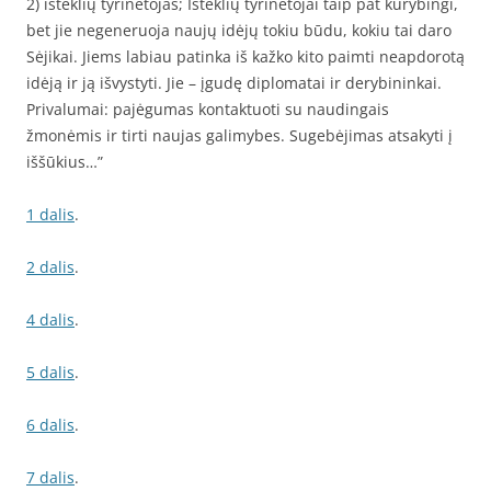
2) išteklių tyrinėtojas; Išteklių tyrinėtojai taip pat kūrybingi,
bet jie negeneruoja naujų idėjų tokiu būdu, kokiu tai daro
Sėjikai. Jiems labiau patinka iš kažko kito paimti neapdorotą
idėją ir ją išvystyti. Jie – įgudę diplomatai ir derybininkai.
Privalumai: pajėgumas kontaktuoti su naudingais
žmonėmis ir tirti naujas galimybes. Sugebėjimas atsakyti į
iššūkius…”
1 dalis
.
2 dalis
.
4 dalis
.
5 dalis
.
6 dalis
.
7 dalis
.