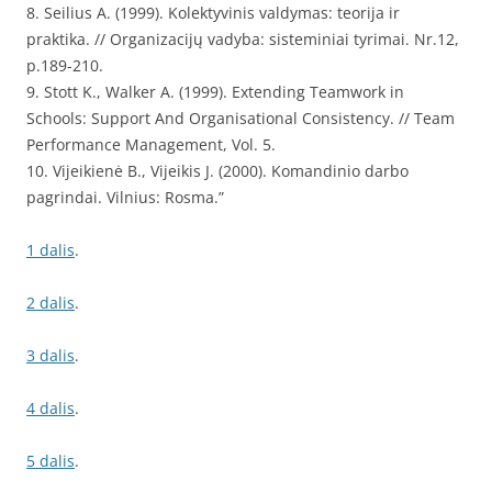
8. Seilius A. (1999). Kolektyvinis valdymas: teorija ir
praktika. // Organizacijų vadyba: sisteminiai tyrimai. Nr.12,
p.189-210.
9. Stott K., Walker A. (1999). Extending Teamwork in
Schools: Support And Organisational Consistency. // Team
Performance Management, Vol. 5.
10. Vijeikienė B., Vijeikis J. (2000). Komandinio darbo
pagrindai. Vilnius: Rosma.”
1 dalis
.
2 dalis
.
3 dalis
.
4 dalis
.
5 dalis
.