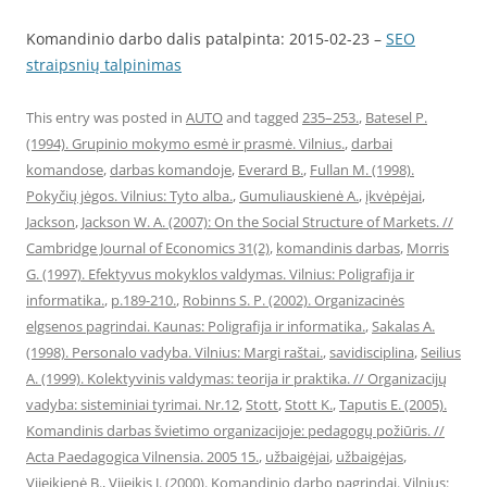
Komandinio darbo dalis patalpinta: 2015-02-23 –
SEO
straipsnių talpinimas
This entry was posted in
AUTO
and tagged
235–253.
,
Batesel P.
(1994). Grupinio mokymo esmė ir prasmė. Vilnius.
,
darbai
komandose
,
darbas komandoje
,
Everard B.
,
Fullan M. (1998).
Pokyčių jėgos. Vilnius: Tyto alba.
,
Gumuliauskienė A.
,
įkvėpėjai
,
Jackson
,
Jackson W. A. (2007): On the Social Structure of Markets. //
Cambridge Journal of Economics 31(2)
,
komandinis darbas
,
Morris
G. (1997). Efektyvus mokyklos valdymas. Vilnius: Poligrafija ir
informatika.
,
p.189-210.
,
Robinns S. P. (2002). Organizacinės
elgsenos pagrindai. Kaunas: Poligrafija ir informatika.
,
Sakalas A.
(1998). Personalo vadyba. Vilnius: Margi raštai.
,
savidisciplina
,
Seilius
A. (1999). Kolektyvinis valdymas: teorija ir praktika. // Organizacijų
vadyba: sisteminiai tyrimai. Nr.12
,
Stott
,
Stott K.
,
Taputis E. (2005).
Komandinis darbas švietimo organizacijoje: pedagogų požiūris. //
Acta Paedagogica Vilnensia. 2005 15.
,
užbaigėjai
,
užbaigėjas
,
Vijeikienė B.
,
Vijeikis J. (2000). Komandinio darbo pagrindai. Vilnius: