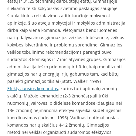
etatų ir 31,25 techninių darbuotojų etatų. Gimnazijoje
siekiama teikti kokybiškas švietimo paslaugas saugioje
šiuolaikinius reikalavimus atitinkančioje mokymosi
aplinkoje, šiuo atveju mokytojai ir mokyklos administracija
dirba kaip viena komanda. Plėtojamas bendruomenės
narių dalyvavimas gimnazijos veiklos stebėsenoje, veiklos
kokybės įsivertinime ir problemų sprendime. Gimnazijos
veiklos tobulinimo rekomendacijoms parengti buvo
sudarytos 3 komisijos ir 7 iniciatyvinės grupės. Gimnazijos
administracija ieško priemonių ir būdų, kaip mobilizuoti
gimnazijos narių energiją ir jų gabumus tam, kad būtų
pasiekti gimnazijos tikslai (Stott, Walker, 1999)
Efektyviausios komandos
, kurios turi optimalų žmonių
skaičių. Mažoje komandoje (2-3 žmonės) gali trūkti
nuomonių įvairovės, o didelėse komandose (daugiau nei
136 žmonių) neįmanoma efektyvi sąveika, sudėtingesnis
koordinavimas (Jackson, 1996). Vadinasi optimaliausias
komandos narių skaičius 4-12 žmonių. Gimnazijos
metodinei veiklai organizuoti sudaromos efektyvios