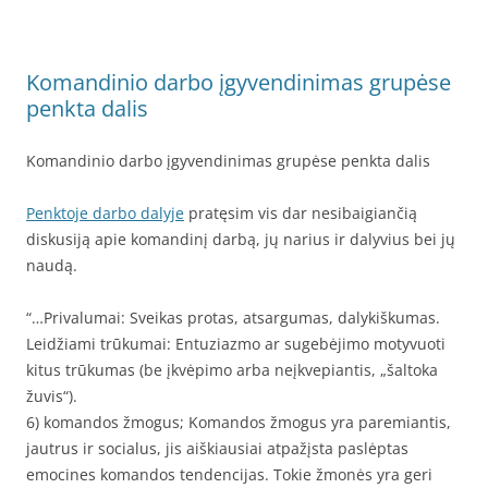
Komandinio darbo įgyvendinimas grupėse
penkta dalis
Komandinio darbo įgyvendinimas grupėse penkta dalis
Penktoje darbo dalyje
pratęsim vis dar nesibaigiančią
diskusiją apie komandinį darbą, jų narius ir dalyvius bei jų
naudą.
“…Privalumai: Sveikas protas, atsargumas, dalykiškumas.
Leidžiami trūkumai: Entuziazmo ar sugebėjimo motyvuoti
kitus trūkumas (be įkvėpimo arba neįkvepiantis, „šaltoka
žuvis“).
6) komandos žmogus; Komandos žmogus yra paremiantis,
jautrus ir socialus, jis aiškiausiai atpažįsta paslėptas
emocines komandos tendencijas. Tokie žmonės yra geri