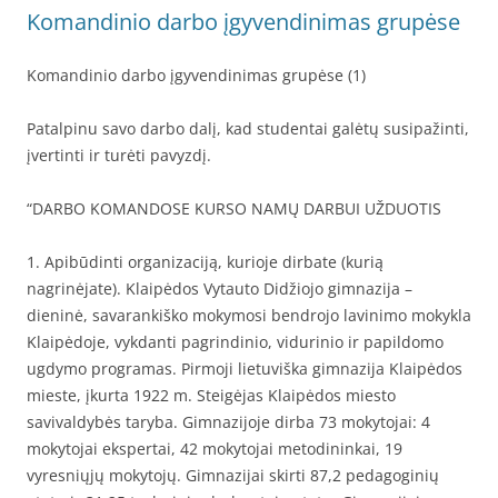
Komandinio darbo įgyvendinimas grupėse
Komandinio darbo įgyvendinimas grupėse (1)
Patalpinu savo darbo dalį, kad studentai galėtų susipažinti,
įvertinti ir turėti pavyzdį.
“DARBO KOMANDOSE KURSO NAMŲ DARBUI UŽDUOTIS
1. Apibūdinti organizaciją, kurioje dirbate (kurią
nagrinėjate). Klaipėdos Vytauto Didžiojo gimnazija –
dieninė, savarankiško mokymosi bendrojo lavinimo mokykla
Klaipėdoje, vykdanti pagrindinio, vidurinio ir papildomo
ugdymo programas. Pirmoji lietuviška gimnazija Klaipėdos
mieste, įkurta 1922 m. Steigėjas Klaipėdos miesto
savivaldybės taryba. Gimnazijoje dirba 73 mokytojai: 4
mokytojai ekspertai, 42 mokytojai metodininkai, 19
vyresniųjų mokytojų. Gimnazijai skirti 87,2 pedagoginių