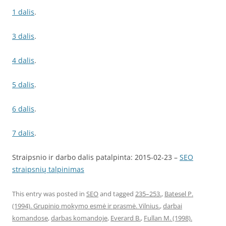
1 dalis
.
3 dalis
.
4 dalis
.
5 dalis
.
6 dalis
.
7 dalis
.
Straipsnio ir darbo dalis patalpinta: 2015-02-23 –
SEO
straipsnių talpinimas
This entry was posted in
SEO
and tagged
235–253.
,
Batesel P.
(1994). Grupinio mokymo esmė ir prasmė. Vilnius.
,
darbai
komandose
,
darbas komandoje
,
Everard B.
,
Fullan M. (1998).