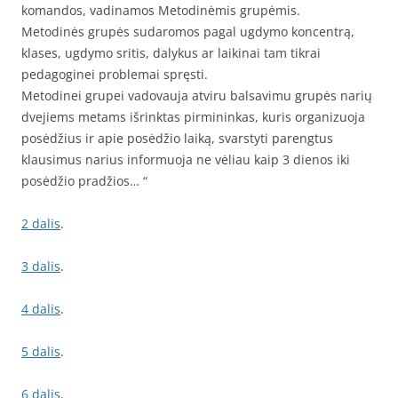
komandos, vadinamos Metodinėmis grupėmis.
Metodinės grupės sudaromos pagal ugdymo koncentrą,
klases, ugdymo sritis, dalykus ar laikinai tam tikrai
pedagoginei problemai spręsti.
Metodinei grupei vadovauja atviru balsavimu grupės narių
dvejiems metams išrinktas pirmininkas, kuris organizuoja
posėdžius ir apie posėdžio laiką, svarstyti parengtus
klausimus narius informuoja ne vėliau kaip 3 dienos iki
posėdžio pradžios… “
2 dalis
.
3 dalis
.
4 dalis
.
5 dalis
.
6 dalis
.