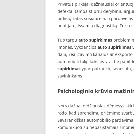
Privatūs pirkėjai dažniausiai orientuoj
defektai tampa stipriu derybiniu argu
pirkėjų ratas susiaurėja, o pardavėjas
bent jau į išsamią diagnostiką. Tokia 
Tuo tarpu
auto supirkimas
problemine
Įmonės, vykdančios
auto supirkimas
v
dalių realizavimo kanalus ar eksporto
automobilį tokį, koks jis yra, be papil
supirkimas
ypač patrauklų senesnių, 
savininkams.
Psichologinio krūvio mažin
Nors dažnai didžiausias dėmesys ski
rodo, kad sprendimų priėmime svarbų 
Savarankiškas automobilio pardavimas
komunikuoti su nepažįstamais žmonėmis