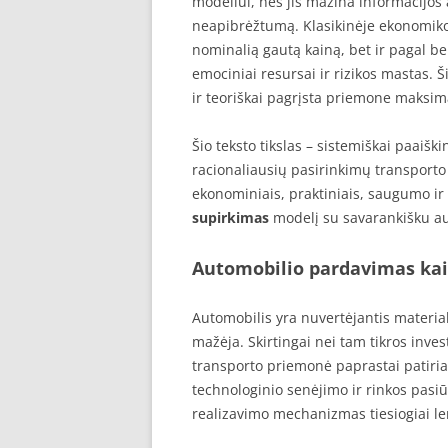
modeliui, nes jis mažina informacijos 
neapibrėžtumą. Klasikinėje ekonomik
nominalią gautą kainą, bet ir pagal b
emociniai resursai ir rizikos mastas. 
ir teoriškai pagrįsta priemone maksim
Šio teksto tikslas – sistemiškai paaiški
racionaliausių pasirinkimų transporto
ekonominiais, praktiniais, saugumo ir 
supirkimas
modelį su savarankišku au
Automobilio pardavimas kai
Automobilis yra nuvertėjantis material
mažėja. Skirtingai nei tam tikros inve
transporto priemonė paprastai patiria
technologinio senėjimo ir rinkos pasi
realizavimo mechanizmas tiesiogiai l