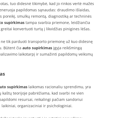
otas, tuo didesnė tikimybė, kad jo rinkos vertė mažės
 generuoja papildomas sąnaudas: draudimo išlaidas,
s poreikį, smulkų remontą, diagnostiką ar techninės
to supirkimas
tampa svarbia priemone, leidžiančia
eitai konvertuoti turtą į likvidžias pinigines lėšas.
 ne tik parduoti transporto priemonę už kuo didesnę
au. Būtent čia
auto supirkimas
įgyja reikšmingą
ealizavimo laikotarpį ir sumažinti papildomų veiksmų
as
uto supirkimas
laikomas racionaliu sprendimu, yra
 kaštų teorijoje pabrėžiama, kad svarbi ne vien
papildomi resursai, reikalingi pačiam sandoriui
, laikiniai, organizaciniai ir psichologiniai.