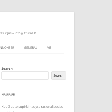
 ir Jus – info@itturas.lt
NNONSER
GENERAL
VISI
Search
Search
NAUJAUSI
Kodėl auto supirkimas yra racionaliausias