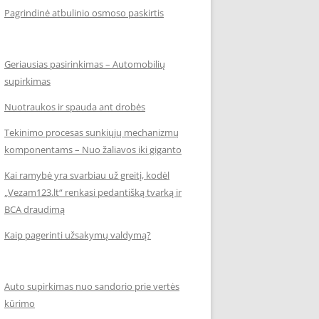
Pagrindinė atbulinio osmoso paskirtis
Geriausias pasirinkimas – Automobilių
supirkimas
Nuotraukos ir spauda ant drobės
Tekinimo procesas sunkiųjų mechanizmų
komponentams – Nuo žaliavos iki giganto
Kai ramybė yra svarbiau už greitį, kodėl
„Vezam123.lt“ renkasi pedantišką tvarką ir
BCA draudimą
Kaip pagerinti užsakymų valdymą?
Auto supirkimas nuo sandorio prie vertės
kūrimo