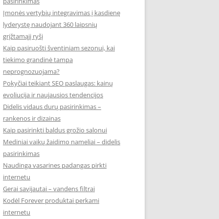
pasirinkimas
Įmonės vertybių integravimas į kasdienę
lyderystę naudojant 360 laipsnių
grįžtamąjį ryšį
Kaip pasiruošti šventiniam sezonui, kai
tiekimo grandinė tampa
neprognozuojama?
Pokyčiai teikiant SEO paslaugas: kainų
evoliucija ir naujausios tendencijos
Didelis vidaus durų pasirinkimas –
rankenos ir dizainas
Kaip pasirinkti baldus grožio salonui
Mediniai vaikų žaidimo nameliai – didelis
pasirinkimas
Naudinga vasarines padangas pirkti
internetu
Gerai savijautai – vandens filtrai
Kodėl Forever produktai perkami
internetu