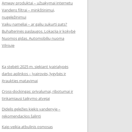
Amway produktai – užsakymai internetu
Vandens filtrai – minkštinimui,
nugeležinimui
Vaikų nameliai – ar galiu sukurti pats?
Buhalterinės paslaugos. Lokacija ir kokybė
Nuomos gidas. Automobilių nuoma
Vilniuje
Ką stebėti 2025 m. siekiant įvairialypės
darbo aplinkos – Įvairovės, lygybės ir
įtraukties matavimai
Cross-dockingas: privalumai, ribotumai ir
tinkamiausi taikymo atvejai
Didelis geležies kiekis vandenyje –
rekomendacijos šalinti
Kaip veikia atbulinis osmosas