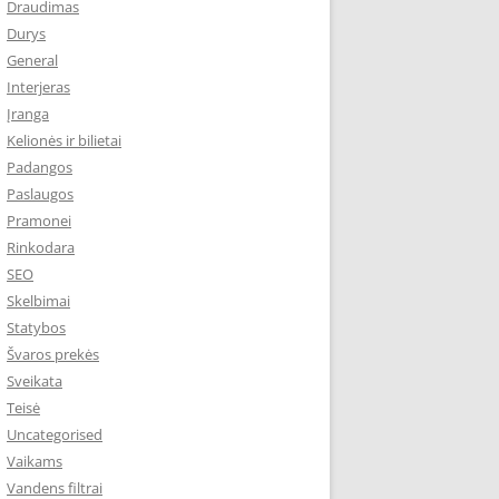
Draudimas
Durys
General
Interjeras
Įranga
Kelionės ir bilietai
Padangos
Paslaugos
Pramonei
Rinkodara
SEO
Skelbimai
Statybos
Švaros prekės
Sveikata
Teisė
Uncategorised
Vaikams
Vandens filtrai