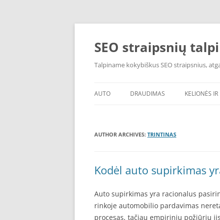
Skip
to
content
SEO straipsnių talp
Talpiname kokybiškus SEO straipsnius, atgal
AUTO
DRAUDIMAS
KELIONĖS IR 
AUTHOR ARCHIVES:
TRINTINAS
Kodėl auto supirkimas yr
Auto supirkimas yra racionalus pasiri
rinkoje automobilio pardavimas neret
procesas, tačiau empiriniu požiūriu j