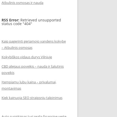
Atbulinis osmosas ir nauda
RSS Error:
Retrieved unsupported
status code "404"
Kaip pagerinti geriamojo vandens kokybę
– Atbulinis osmosas
Kokybiškos vidaus durys Vilniuje
CBD aliejaus poveikis – nauda ir šalutinis
poveikis
Įtempiamų lubų kaina – privalumai,
montavimas
Kiek kainuoja SEO straipsnių talpinimas
Auto supirkimas turi realią finansinę vertę