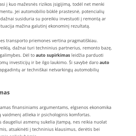
asi į kuo mažesnės rizikos įsigijimą, todėl net menki
mentu. Jei automobilio būklė prastesnė, potencialių
 dažnai susiduria su poreikiu investuoti į remontą ar
situacija mažina galutinį ekonominį rezultatą.
s transporto priemones vertina pragmatiškiau.
eiklą, dažnai turi techninius partnerius, remonto bazę,
 galimybes. Dėl to
auto supirkimas
leidžia parduoti
domų investicijų ir be ilgo laukimo. Ši savybė daro
auto
apgadintų ar techniškai netvarkingų automobilių
imas
riamas finansiniams argumentams, elgsenos ekonomika
vaidmenį atlieka ir psichologinis komfortas.
 daugeliui asmenų sukelia įtampą, nes reikia nuolat
, atsakinėti į techninius klausimus, derėtis bei