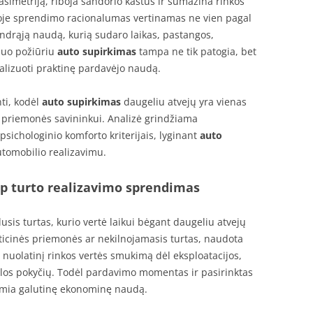
asimetriją, riboja sandorio kaštus ir sumažina rinkos
oje sprendimo racionalumas vertinamas ne vien pagal
endrąją naudą, kurią sudaro laikas, pastangos,
Šiuo požiūriu
auto supirkimas
tampa ne tik patogia, bet
alizuoti praktinę pardavėjo naudą.
nti, kodėl
auto supirkimas
daugeliu atvejų yra vienas
 priemonės savininkui. Analizė grindžiama
psichologinio komforto kriterijais, lyginant
auto
tomobilio realizavimu.
p turto realizavimo sprendimas
usis turtas, kurio vertė laikui bėgant daugeliu atvejų
sticinės priemonės ar nekilnojamasis turtas, naudota
 nuolatinį rinkos vertės smukimą dėl eksploatacijos,
ūlos pokyčių. Todėl pardavimo momentas ir pasirinktas
emia galutinę ekonominę naudą.