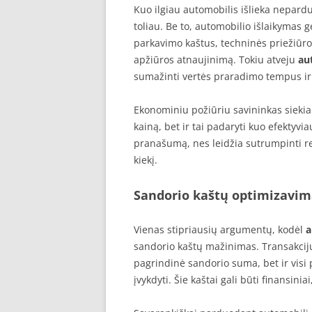
Kuo ilgiau automobilis išlieka nepardu
toliau. Be to, automobilio išlaikymas
parkavimo kaštus, techninės priežiūro
apžiūros atnaujinimą. Tokiu atveju
au
sumažinti vertės praradimo tempus ir gr
Ekonominiu požiūriu savininkas siekia
kainą, bet ir tai padaryti kuo efektyvi
pranašumą, nes leidžia sutrumpinti r
kiekį.
Sandorio kaštų optimizavim
Vienas stipriausių argumentų, kodėl
a
sandorio kaštų mažinimas. Transakcijų
pagrindinė sandorio suma, bet ir visi 
įvykdyti. Šie kaštai gali būti finansiniai