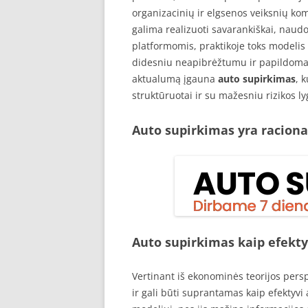
organizacinių ir elgsenos veiksnių k
galima realizuoti savarankiškai, naudoj
platformomis, praktikoje toks modeli
didesniu neapibrėžtumu ir papildomais 
aktualumą įgauna
auto supirkimas
, 
struktūruotai ir su mažesniu rizikos ly
Auto supirkimas yra raciona
Auto supirkimas kaip efekty
Vertinant iš ekonominės teorijos pers
ir gali būti suprantamas kaip efektyv