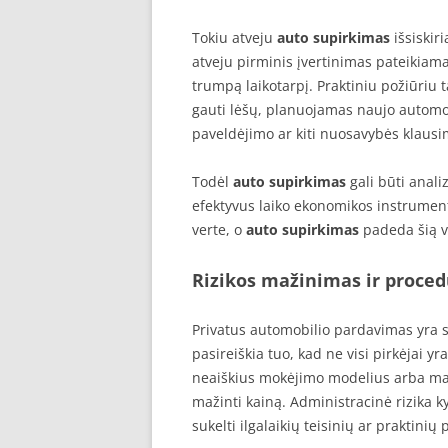
Tokiu atveju
auto supirkimas
išsiskir
atveju pirminis įvertinimas pateikiam
trumpą laikotarpį. Praktiniu požiūriu t
gauti lėšų, planuojamas naujo automob
paveldėjimo ar kiti nuosavybės klausi
Todėl
auto supirkimas
gali būti anali
efektyvus laiko ekonomikos instrumen
verte, o
auto supirkimas
padeda šią ve
Rizikos mažinimas ir proce
Privatus automobilio pardavimas yra su
pasireiškia tuo, kad ne visi pirkėjai yra 
neaiškius mokėjimo modelius arba man
mažinti kainą. Administracinė rizika k
sukelti ilgalaikių teisinių ar praktin