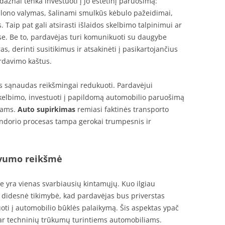
ažnai tenka investuoti į jo estetinį paruošimą:
lono valymas, šalinami smulkūs kėbulo pažeidimai,
Taip pat gali atsirasti išlaidos skelbimo talpinimui ar
e. Be to, pardavėjas turi komunikuoti su daugybe
as, derinti susitikimus ir atsakinėti į pasikartojančius
rdavimo kaštus.
as sąnaudas reikšmingai redukuoti. Pardavėjui
skelbimo, investuoti į papildomą automobilio paruošimą
imams.
Auto supirkimas
remiasi faktinės transporto
andorio procesas tampa gerokai trumpesnis ir
yvumo reikšmė
e yra vienas svarbiausių kintamųjų. Kuo ilgiau
o didesnė tikimybė, kad pardavėjas bus priverstas
oti į automobilio būklės palaikymą. Šis aspektas ypač
ar techninių trūkumų turintiems automobiliams.