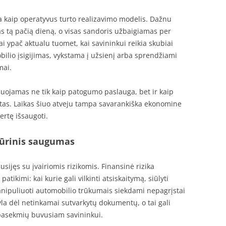
ia kaip operatyvus turto realizavimo modelis. Dažnu
as tą pačią dieną, o visas sandoris užbaigiamas per
ai ypač aktualu tuomet, kai savininkui reikia skubiai
ilio įsigijimas, vykstama į užsienį arba sprendžiami
mai.
zuojamas ne tik kaip patogumo paslauga, bet ir kaip
tas. Laikas šiuo atveju tampa savarankiška ekonomine
rtę išsaugoti.
dūrinis saugumas
sijęs su įvairiomis rizikomis. Finansinė rizika
patikimi: kai kurie gali vilkinti atsiskaitymą, siūlyti
ipuliuoti automobilio trūkumais siekdami nepagrįstai
yla dėl netinkamai sutvarkytų dokumentų, o tai gali
ių pasekmių buvusiam savininkui.