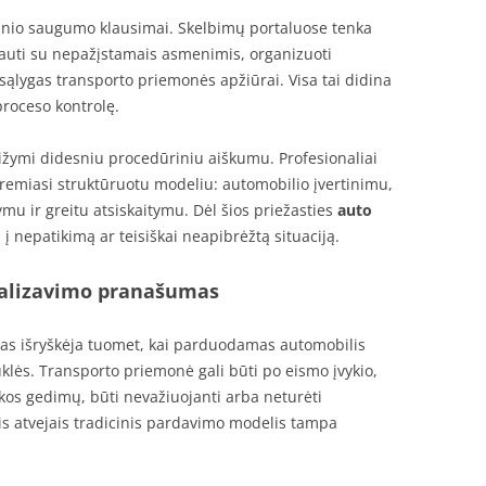
zinio saugumo klausimai. Skelbimų portaluose tenka
rauti su nepažįstamais asmenimis, organizuoti
ąlygas transporto priemonės apžiūrai. Visa tai didina
roceso kontrolę.
žymi didesniu procedūriniu aiškumu. Profesionaliai
remiasi struktūruotu modeliu: automobilio įvertinimu,
u ir greitu atsiskaitymu. Dėl šios priežasties
auto
į nepatikimą ar teisiškai neapibrėžtą situaciją.
ealizavimo pranašumas
s išryškėja tuomet, kai parduodamas automobilis
būklės. Transporto priemonė gali būti po eismo įvykio,
nikos gedimų, būti nevažiuojanti arba neturėti
ais atvejais tradicinis pardavimo modelis tampa