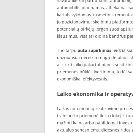
Savarankiškai parduodant automobilį d
automobilis plaunamas, atliekamas sa
kartais vykdomas kosmetinis remontas. 
jo pozicionavimui skelbimų platformos
potencialių pirkėjų, organizuoti apžiūr
klausimus. Visa tai didina bendrus pa
Tuo tarpu
auto supirkimas
leidžia ši
dažniausiai nereikia rengti detalaus 
ar skirti laiko pakartotiniams susitik
priemonės būklės įvertinimu, todėl s
ekonomiškai efektyvesnis.
Laiko ekonomika ir operat
Laikas automobilių realizavimo proces
transporto priemonė lieka rinkoje, tu
mažinti kainą arba papildomai investu
aktualus senesniems, didesnės ridos 