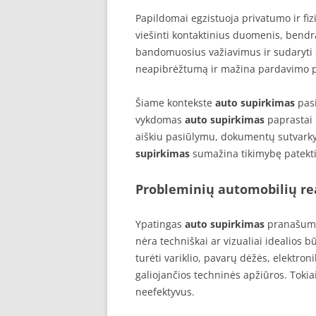
Papildomai egzistuoja privatumo ir fi
viešinti kontaktinius duomenis, bend
bandomuosius važiavimus ir sudaryti s
neapibrėžtumą ir mažina pardavimo p
Šiame kontekste
auto supirkimas
pasi
vykdomas
auto supirkimas
paprastai 
aiškiu pasiūlymu, dokumentų sutvarkym
supirkimas
sumažina tikimybę patekti 
Probleminių automobilių r
Ypatingas
auto supirkimas
pranašuma
nėra techniškai ar vizualiai idealios 
turėti variklio, pavarų dėžės, elektro
galiojančios techninės apžiūros. Toki
neefektyvus.