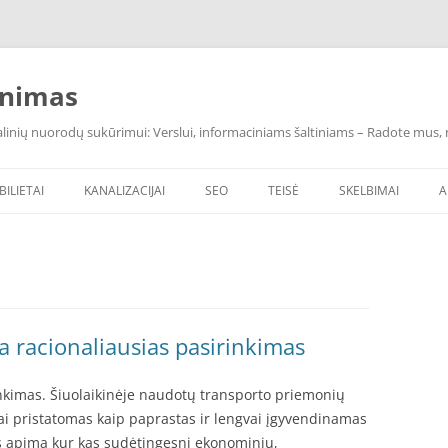
inimas
inių nuorodų sukūrimui: Verslui, informaciniams šaltiniams – Radote mus, ras
BILIETAI
KANALIZACIJAI
SEO
TEISĖ
SKELBIMAI
A
a racionaliausias pasirinkimas
nkimas. Šiuolaikinėje naudotų transporto priemonių
ai pristatomas kaip paprastas ir lengvai įgyvendinamas
is apima kur kas sudėtingesnį ekonominių,