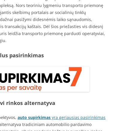
ompleksą. Nors teoriniu lygmeniu transporto priemonę
antis skelbimų portalais ar socialinių tinklų
s dažnai pasižymi didesnėmis laiko sąnaudomis,
transakcijų kaštais. Dėl šios priežasties vis didesnį
kuris leidžia transporto priemonę parduoti operatyviai,
giu.
lus pasirinkimas
vi rinkos alternatyva
pektyvos,
auto supirkimas
yra geriausias pasirinkimas
i alternatyva tradiciniam automobilio pardavimo