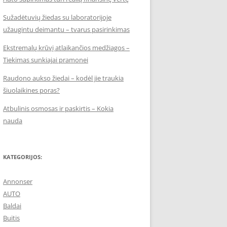
Sužadėtuvių žiedas su laboratorijoje
užaugintu deimantu – tvarus pasirinkimas
Ekstremalų krūvį atlaikančios medžiagos –
Tiekimas sunkiajai pramonei
Raudono aukso žiedai – kodėl jie traukia
šiuolaikines poras?
Atbulinis osmosas ir paskirtis – Kokia
nauda
KATEGORIJOS:
Annonser
AUTO
Baldai
Buitis