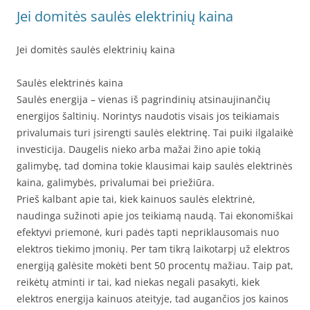
Jei domitės saulės elektrinių kaina
Jei domitės saulės elektrinių kaina
Saulės elektrinės kaina
Saulės energija – vienas iš pagrindinių atsinaujinančių
energijos šaltinių. Norintys naudotis visais jos teikiamais
privalumais turi įsirengti saulės elektrinę. Tai puiki ilgalaikė
investicija. Daugelis nieko arba mažai žino apie tokią
galimybę, tad domina tokie klausimai kaip saulės elektrinės
kaina, galimybės, privalumai bei priežiūra.
Prieš kalbant apie tai, kiek kainuos saulės elektrinė,
naudinga sužinoti apie jos teikiamą naudą. Tai ekonomiškai
efektyvi priemonė, kuri padės tapti nepriklausomais nuo
elektros tiekimo įmonių. Per tam tikrą laikotarpį už elektros
energiją galėsite mokėti bent 50 procentų mažiau. Taip pat,
reikėtų atminti ir tai, kad niekas negali pasakyti, kiek
elektros energija kainuos ateityje, tad augančios jos kainos