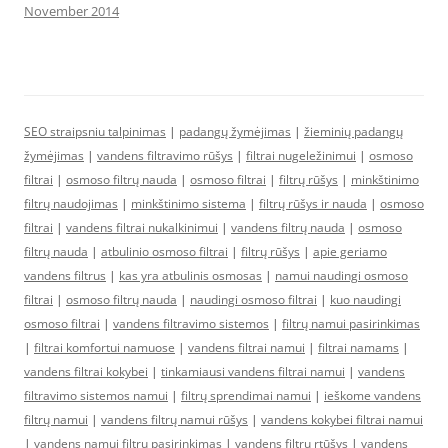
November 2014
SEO straipsniu talpinimas
|
padangų žymėjimas
|
žieminių padangų
žymėjimas
|
vandens filtravimo rūšys
|
filtrai nugeležinimui
|
osmoso
filtrai
|
osmoso filtrų nauda
|
osmoso filtrai
|
filtrų rūšys
|
minkštinimo
filtrų naudojimas
|
minkštinimo sistema
|
filtrų rūšys ir nauda
|
osmoso
filtrai
|
vandens filtrai nukalkinimui
|
vandens filtrų nauda
|
osmoso
filtrų nauda
|
atbulinio osmoso filtrai
|
filtrų rūšys
|
apie geriamo
vandens filtrus
|
kas yra atbulinis osmosas
|
namui naudingi osmoso
filtrai
|
osmoso filtrų nauda
|
naudingi osmoso filtrai
|
kuo naudingi
osmoso filtrai
|
vandens filtravimo sistemos
|
filtrų namui pasirinkimas
|
filtrai komfortui namuose
|
vandens filtrai namui
|
filtrai namams
|
vandens filtrai kokybei
|
tinkamiausi vandens filtrai namui
|
vandens
filtravimo sistemos namui
|
filtrų sprendimai namui
|
ieškome vandens
filtrų namui
|
vandens filtrų namui rūšys
|
vandens kokybei filtrai namui
|
vandens namui filtrų pasirinkimas
|
vandens filtrų rtūšys
|
vandens