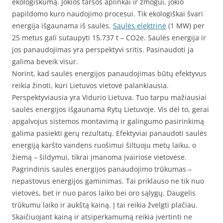
ekologiškumą. Jokios taršos aplinkai ir žmogui, jokio
papildomo kuro naudojimo procesui. Tik ekologiškai švari
energija išgaunama iš saulės.
Saulės elektrinė
(1 MW) per
25 metus gali sutaupyti 15.737 t – CO2e. Saulės energija ir
jos panaudojimas yra perspektyvi sritis. Pasinaudoti ja
galima beveik visur.
Norint, kad saulės energijos panaudojimas būtų efektyvus
reikia žinoti, kuri Lietuvos vietovė palankiausia.
Perspektyviausia yra Vidurio Lietuva. Tuo tarpu mažiausiai
saulės energijos išgaunama Rytų Lietuvoje. Vis dėl to, gerai
apgalvojus sistemos montavimą ir galingumo pasirinkimą
galima pasiekti gerų rezultatų. Efektyviai panaudoti saulės
energiją karšto vandens ruošimui šiltuoju metų laiku, o
žiemą – šildymui, tikrai įmanoma įvairiose vietovėse.
Pagrindinis saulės energijos panaudojimo trūkumas –
nepastovus energijos gaminimas. Tai priklauso ne tik nuo
vietovės, bet ir nuo paros laiko bei oro sąlygų. Daugelis
trūkumu laiko ir aukštą kainą. Į tai reikia žvelgti plačiau.
Skaičiuojant kainą ir atsiperkamumą reikia įvertinti ne