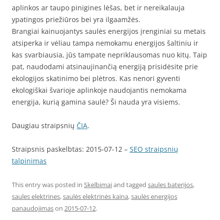
aplinkos ar taupo pinigines lėšas, bet ir nereikalauja
ypatingos priežiūros bei yra ilgaamžės.
Brangiai kainuojantys saulės energijos įrenginiai su metais
atsiperka ir vėliau tampa nemokamu energijos šaltiniu ir
kas svarbiausia, jūs tampate nepriklausomas nuo kitų. Taip
pat, naudodami atsinaujinančią energiją prisidėsite prie
ekologijos skatinimo bei plėtros. Kas nenori gyventi
ekologiškai švarioje aplinkoje naudojantis nemokama
energija, kurią gamina saulė? Ši nauda yra visiems.
Daugiau straipsnių
ČIA
.
Straipsnis paskelbtas: 2015-07-12 –
SEO straipsnių
talpinimas
This entry was posted in
Skelbimai
and tagged
saules baterijos
,
saules elektrines
,
saulės elektrinės kaina
,
saulės energijos
panaudojimas
on
2015-07-12
.