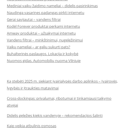
Mediniai vaikų žaidimo nameliai – didelis pasirinkimas
Naudinga vasarines padangas pirkti internetu
Gerai savijautai – vandens filtrai
Kodėl Forever produktai perkami internetu
Amway produktai – užsakymai internetu
Vandens filtrai – minkštinimui, nugeležinimui
Vaikų nameliai – ar galiu sukurti pats?
Buhalterinės paslaugos. Lokacija ir kokybė
Nuomos gidas. Automobilių nuoma Vilniuje
Ką stebėti 2025 m. siekiant įvairialypės darbo aplinkos – Įvairovės,
lygybės ir įtraukties matavimai
Cross-dockingas: privalumai, ribotumai ir tinkamiausi taikymo
atvejai
Didelis geležies kiekis vandenyje – rekomendacijos šalinti
Kaip veikia atbulinis osmosas