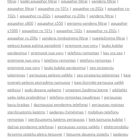
filtrai
|
kodel aquaphor filtrai
|
aquaphor filtrai
|
vandens filtrai
|
aquaphor filtrai
|
aquaphor ro-101s
|
aquaphor ro-202s
|
aquaphor ro-
102s
|
aquaphor ro-202s
|
aquaphor ro-206s
|
vandens filtrai
|
aquaphor s800
|
aquaphor s550
|
geriamo vandens filtrai
|
aquaphor
s1000
|
aquaphor ro 101s
|
aquaphor 102s
|
aquaphor ro 202s
|
aquaphor ro 206s
|
vandens minkstinimo filtrai
|
nugeležinimo filtrai
|
pelesio kvapa galima panaikinti
|
priemone nuo voru
|
lauko kubilai
pardavimui
|
priemonė nuo vorų
|
telefonų remontas
|
kas yra seo
|
priemone nuo voru
|
telefonų remontas
|
telefonų remontas
|
priemonė nuo vorų
|
lauko kubilai pardavimui
|
seo straipsniu
talpinimas
|
geriausias pelėsio valiklis
|
seo straipsniu talpinimas
|
kaip
isvengti pelesio atsiradimo namuose
|
kaip išsirinkti geriausią valiklį
pelėsiui
|
puiki dovana vaikams
|
smagiam žaidimui kieme
|
aikštelės
vaikų laiko praleidimui
|
telefonų remontas naudingas
|
geriausias
kaciu kraikas
|
dazniausiai gendantys telefonai
|
geriausias maistas
sterilizuotoms katėms
|
padangų žymėjimas
|
mobiliųjų telefonų
remontas
|
sterilizuotoms katėms geriausias
|
kiek kainuoja kubilai
|
dažnai gendantys telefonai
|
geriausias vonios valiklis
|
elektromobiliu
ikrovimo stoteliu pletra lietuvoje
|
lietuvoje daugeja stoteliu
|
padangų