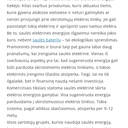
tiekėjo. Kitas svarbus privalumas, kuris aktualus tiems,
kurie gyvena atokiose vietovėse ir neturi galimybės ar
nenori prisijungti prie skirstomųjų elektros tinklų. Jie gali
pasistatyti tokią elektrinę ir aprūpinti savo namus elektra.
Be to, saulės elektrinės energijos išgavimui nereikia jokio
kuro, nebent
saulės baterijų
– tai ekologiškas sprendimas.
Pramoninės įmonės ir biurai taip pat gauna labai daug
pranašumų, kai įrengiama saulės elektrinė. Vienas iš
svarbiausių aspektų yra tai, kad sugeneruota energija gali
būti parduota skirstomiems elektros tinklams, o tokios
elektrinės įrengimo išlaidos atsiperka. Taigi, tai ne tik
ilgalaikė, bet ir finansinę naudą nešanti investicija.
Komerciniais tikslais statoma saulės elektrinė skirta
elektros energijos gamybai. Visa sugeneruota energija
parduodama į skirstomuosius elektros tinklus. Tokia
sistema, pagal atliktus skaičiavimus, atsiperka per 9–12
metų.
Visos vartotojų grupės, kurios naudoja saulės energiją,