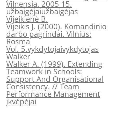
Vilnensia. 2005 15.
užbaigėjai
užbaigėjas
Vijeikienė B.
Vijeikis J. (2000). Komandinio
darbo pagrindai. Vilnius:
Rosma
Vol. 5.
vykdytojai
vykdytojas
Walker
Walker A. (1999). Extending
Teamwork in Schools:
Support And Organisational
Consistency. // Team
Performance Management
įkvėpėjai