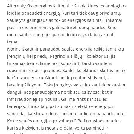
Alternatyvūs energijos šaltiniai ir šiuolaikinės technologijos
leidžia panaudoti energiją, kuri turi tiek daug privalumų.
Saulė yra galingiausias tokios energijos šaltinis. Tinkamai
pasirinkus priemones galima turėti daug naudos. Šiuo
metu saulės energijos panaudojimas yra labai aktuali
tema.
Norint išgauti ir panaudoti saulės energiją reikia tam tikrų
įrenginių bei priedų. Pagrindinis iš jų – kolektorius. Jis
tinkamas tiems, kurie nori sumažinti karšto vandens
ruošimui skirtas sąnaudas. Saulės kolektorius skirtas ne tik
karšto vandens ruošimui, bet ir patalpų šildymui, ir
baseinų šildymui. Toks įrenginys veiks ir esant debesuotam
dangui, nes panaudojama ne tik saulės šviesa, bet ir
infraraudonieji spinduliai. Galima rinktis ir saulės
baterijas, kurios taip pat sumažins elektros energijos
sąnaudas karšto vandens ruošimui, ir kitam panaudojimui.
Kokie saulės energijos privalumai? Be finansinės naudos,
kuri su kiekvienais metais didėja, verta paminėti ir