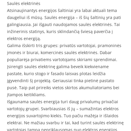
Saulės elektrinės
Atsinaujinantys energijos šaltiniai yra labai aktuali tema
daugeliui iš mūsų. Saulės energija – iš šių šaltinių yra pati
galingiausia. Jai išgauti naudojamos saulės elektrinės. Tai
inžinerinis statinys, kuris sklindančią šviesą paverčia į
elektros energiją.
Galima išskirti tris grupes: privatūs vartotojai, pramoninės
įmonės ir biurai, komercinės saulės elektrinės. Dabar
populiarėja privatiems vartotojams skiriami sprendimai.
Įsirengti saulės elektrinę galima beveik kiekviename
pastate, kurio stogo ir fasado laisvas plotas leidžia
įgyvendinti šį projektą. Geriausiai tinka pietinė pastato
pusė. Taip pat prireiks vietos skirtos akumuliatoriams bei
įtampos keitikliams.
Išgaunama saulės energija turi daug privalumų privačiai
vartotojų grupei. Svarbiausias iš jų – sumažintas elektros
energijos suvartojimo kiekis. Tuo pačiu mažėja ir išlaidos
elektrai. Ne mažiau svarbu ir tai, kad turint saulės elektrinę
vartotojas tampa nepriklausomas nuo elektros energijos