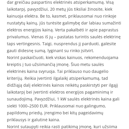
dar greičiau paspartins elektrinės atsiperkamumą. Visą
laikotarpį, pavyzdžiui, 20 metų jūs tiksliai žinosite, kiek
kainuoja elektra. Be to, kasmet, priklausomai nuo rinkoje
nustatytų kainų, jūs turėsite galimybę dar labiau sumažinti
elektros energijos kainą. Verta pakalbėti ir apie paprastus
privalumus. Vienas iš jų – pastatas turintis saulės elektrinę
taps vertingesnis. Taigi, nusprendus jį parduoti, galėsite
gauti didesnę sumą, lyginant su rinko įsitvirt.
Norint paskaičiuoti, kiek viskas kainuos, rekomenduojama
kreiptis į tuo užsiimančią įmonę. Šiuo metu saulės
elektrinės kaina svyruoja. Tai priklauso nuo daugelio
kriterijų. Reikia įvertinti ilgalaikį atsiperkamumą, tad
didžiąją dalį elektrinės kainos reikėtų paskirstyti per ilgąjį
laikotarpį bei įvertinti elektros energijos pagaminimą ir
sunaudojimą. Pavyzdžiui, 1 kW saulės elektrinės kaina gali
siekti 1000–2500 EUR. Priklausomai nuo galingumo,
papildomų priedų, įrengimo bei kitų pageidavimų
priklausys ir galutinė kaina.
Norint sutaupyti reikia rasti patikimą įmonę, kuri užsiima