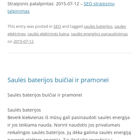
Straipsnis patalpintas: 2015-07-12 –
SEO straipsnių
talpinimas
This entry was posted in
SEO
and tagged
saules baterijos
,
saules
elektrines
,
saulės elektrinės kaina
,
saulės energijos panaudojimas
on
2015-07-12
.
Saulės baterijos buičiai ir pramonei
Saulės baterijos buičiai ir pramonei
Saulės baterijos
Beveik kiekvienas iš mūsų gali pasinaudoti saulės energija
ir jos teikiama nauda. Norint naudotis jos privalumais
reikalingos saulės baterijos. Jų dėka galima saulės energiją
paversti elektros energija. Tai ilgalaikė investicija į