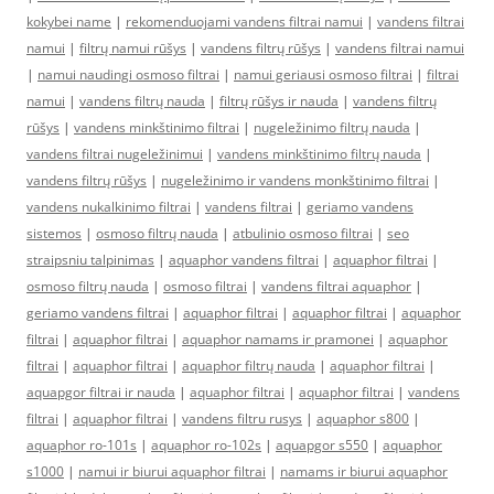
kokybei name
|
rekomenduojami vandens filtrai namui
|
vandens filtrai
namui
|
filtrų namui rūšys
|
vandens filtrų rūšys
|
vandens filtrai namui
|
namui naudingi osmoso filtrai
|
namui geriausi osmoso filtrai
|
filtrai
namui
|
vandens filtrų nauda
|
filtrų rūšys ir nauda
|
vandens filtrų
rūšys
|
vandens minkštinimo filtrai
|
nugeležinimo filtrų nauda
|
vandens filtrai nugeležinimui
|
vandens minkštinimo filtrų nauda
|
vandens filtrų rūšys
|
nugeležinimo ir vandens monkštinimo filtrai
|
vandens nukalkinimo filtrai
|
vandens filtrai
|
geriamo vandens
sistemos
|
osmoso filtrų nauda
|
atbulinio osmoso filtrai
|
seo
straipsniu talpinimas
|
aquaphor vandens filtrai
|
aquaphor filtrai
|
osmoso filtrų nauda
|
osmoso filtrai
|
vandens filtrai aquaphor
|
geriamo vandens filtrai
|
aquaphor filtrai
|
aquaphor filtrai
|
aquaphor
filtrai
|
aquaphor filtrai
|
aquaphor namams ir pramonei
|
aquaphor
filtrai
|
aquaphor filtrai
|
aquaphor filtrų nauda
|
aquaphor filtrai
|
aquapgor filtrai ir nauda
|
aquaphor filtrai
|
aquaphor filtrai
|
vandens
filtrai
|
aquaphor filtrai
|
vandens filtru rusys
|
aquaphor s800
|
aquaphor ro-101s
|
aquaphor ro-102s
|
aquapgor s550
|
aquaphor
s1000
|
namui ir biurui aquaphor filtrai
|
namams ir biurui aquaphor