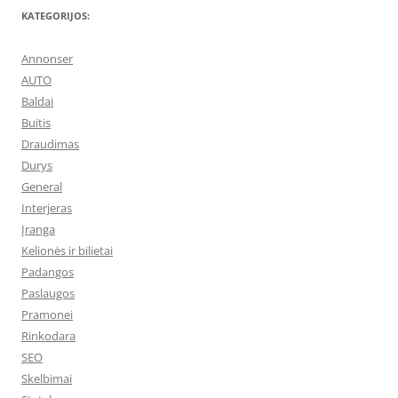
KATEGORIJOS:
Annonser
AUTO
Baldai
Buitis
Draudimas
Durys
General
Interjeras
Įranga
Kelionės ir bilietai
Padangos
Paslaugos
Pramonei
Rinkodara
SEO
Skelbimai