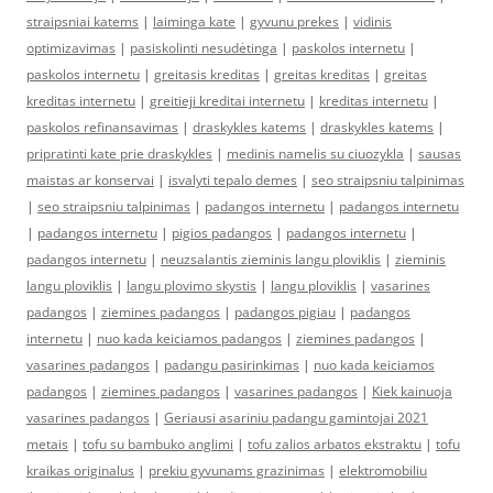
straipsniai katems
|
laiminga kate
|
gyvunu prekes
|
vidinis
optimizavimas
|
pasiskolinti nesudėtinga
|
paskolos internetu
|
paskolos internetu
|
greitasis kreditas
|
greitas kreditas
|
greitas
kreditas internetu
|
greitieji kreditai internetu
|
kreditas internetu
|
paskolos refinansavimas
|
draskykles katems
|
draskykles katems
|
pripratinti kate prie draskykles
|
medinis namelis su ciuozykla
|
sausas
maistas ar konservai
|
isvalyti tepalo demes
|
seo straipsniu talpinimas
|
seo straipsniu talpinimas
|
padangos internetu
|
padangos internetu
|
padangos internetu
|
pigios padangos
|
padangos internetu
|
padangos internetu
|
neuzsalantis zieminis langu ploviklis
|
zieminis
langu ploviklis
|
langu plovimo skystis
|
langu ploviklis
|
vasarines
padangos
|
ziemines padangos
|
padangos pigiau
|
padangos
internetu
|
nuo kada keiciamos padangos
|
ziemines padangos
|
vasarines padangos
|
padangu pasirinkimas
|
nuo kada keiciamos
padangos
|
ziemines padangos
|
vasarines padangos
|
Kiek kainuoja
vasarines padangos
|
Geriausi asariniu padangu gamintojai 2021
metais
|
tofu su bambuko anglimi
|
tofu zalios arbatos ekstraktu
|
tofu
kraikas originalus
|
prekiu gyvunams grazinimas
|
elektromobiliu