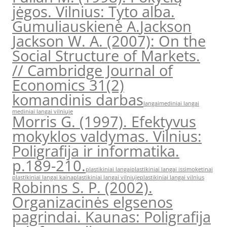
jėgos. Vilnius: Tyto alba.
Gumuliauskienė A.
Jackson
Jackson W. A. (2007): On the
Social Structure of Markets.
// Cambridge Journal of
Economics 31(2)
komandinis darbas
langai
mediniai langai
mediniai langai vilniuje
Morris G. (1997). Efektyvus
mokyklos valdymas. Vilnius:
Poligrafija ir informatika.
p.189-210.
plastikiniai langai
plastikiniai langai issimoketinai
plastikiniai langai kaina
plastikiniai langai vilniuje
plastikiniai langai vilnius
Robinns S. P. (2002).
Organizacinės elgsenos
pagrindai. Kaunas: Poligrafija