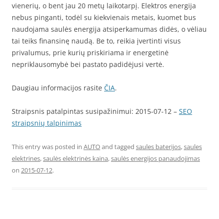
vienerių, o bent jau 20 metų laikotarpį. Elektros energija
nebus pinganti, todėl su kiekvienais metais, kuomet bus
naudojama saulės energija atsiperkamumas didės, o vėliau
tai teiks finansinę naudą. Be to, reikia įvertinti visus
privalumus, prie kurių priskiriama ir energetinė
nepriklausomybė bei pastato padidėjusi vertė.
Daugiau informacijos rasite
ČIA
.
Straipsnis patalpintas susipažinimui: 2015-07-12 –
SEO
straipsnių talpinimas
This entry was posted in
AUTO
and tagged
saules baterijos
,
saules
elektrines
,
saulės elektrinės kaina
,
saulės energijos panaudojimas
on
2015-07-12
.