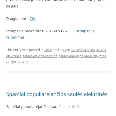
iki galo.
Daugiau info
ČIA
.
Straipsnis paskelbtas: 2015-07-12 –
SEO straipsnių
talpinimas
This entry was posted in
Teisė
and tagged
saules baterijos
,
saules
elektrines
,
saulės elektrinės kaina
,
saulės energijos panaudojimas
on
2015-07-12
.
Sparčiai populiarėjančios saulės elektrinės
Sparčiai populiarėjančios saulės elektrinės