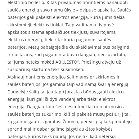
elektrinio boilerio. Kitas privalumas norintiems panaudoti
saulės energiją savo namų ūkyje – dvipusė apskaita. Saulės
baterijos gali pakeisti elektros energiją, kurią jums tiekia
skirstomieji elektros tinklai. Taip vadinama dvipusė
apskaitos sistema apskaičiuos tiek jūsų suvartojamą
elektros energiją, tiek ir tą, kurią pagamins saulės
baterijos. Metų pabaigoje šie du skaičiavimai bus palyginti
ir nustačius, kad pagaminta buvo daugiau, nei suvartota,
tai jums neteks mokėti AB „LESTO“. Priešingu atveju už
susidariusį skirtumą teks susimokėti.
Atsinaujinantiems energijos šaltiniams priskiriamos ir
saulės baterijos. Jos gamina taip vadinamą švarią energiją.
Daugelyje šalių tai jau tapo įprastas būdas gauti elektros
energiją, kuri gali šildyti vandenį arba tiekti elektros
energiją. Daugiau kaip šeši dešimtmečiai nuo pirmosios
saulės baterijos sukūrimo iki šiol pakeitė mūsų požiūrį į tai,
ką galime gauti iš gamtos. Žinoma, per visą tą laiką tobulėjo
sprendimai ir dabar galime įsigyti aukštos kokybės
baterijas, kurios teiks naudą. Jos ne tik, kad neteršia