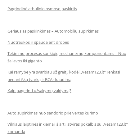
Pagrindinė atbulinio osmoso paskirtis
Geriausias pasirinkimas – Automobilių supirkimas
Nuotraukos ir spauda ant drobės
Tekinimo procesas sunkiųjų mechanizmų komponentams – Nuo
žaliavos iki giganto
Kai ramybė yra svarbiau už greitį, kodėl „Vezam123.lt“ renkasi
pedantišką tvarką ir BCA draudimą
Kaip pagerinti užsakymų valdymą?
Auto supirkimas nuo sandorio prie vertės kūrimo
Vilniaus laiptinės ir kiemai iš arti, atviras pokalbis su „Vezam123.lt“
komanda