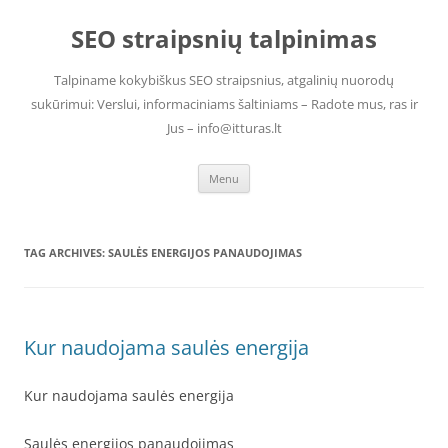
Skip
to
SEO straipsnių talpinimas
content
Talpiname kokybiškus SEO straipsnius, atgalinių nuorodų
sukūrimui: Verslui, informaciniams šaltiniams – Radote mus, ras ir
Jus – info@itturas.lt
Menu
TAG ARCHIVES:
SAULĖS ENERGIJOS PANAUDOJIMAS
Kur naudojama saulės energija
Kur naudojama saulės energija
Saulės energijos panaudojimas