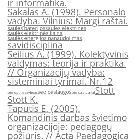
ir informatika.
Sakalas A. (1998). Personalo
vadyba. Vilnius: Margi raštai.
saules baterijos
saules elektrines
saulės elektrinės kaina
saulės energijos panaudojimas
savidisciplina
Seilius A. (1999). Kolektyvinis
valdymas: teorija ir praktika.
// Organizacijų vadyba:
sisteminiai tyrimai. Nr.12
Stott
seo paslaugos
seo optimizavimas
seo straipsniai
Stott K.
Taputis E. (2005).
Komandinis darbas švietimo
organizacijoje: pedagogų
požiūris. // Acta Paedagogica