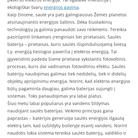
ekologiškai švarų
energijos gavimą
.
Kaip žinome, saulė yra pats galingiausias Žemės planetos
atsinaujinantis energijos šaltinis. Dėka šiuolaikinių
technologijų ją galima panaudoti savo reikmėms. Tereikia
pasirūpinti tinkamais įrenginiais bei prietaisais. Saulės
baterija – prietaisas, kuris saulės išspinduliuojamą šviesą
t.y. energiją tiesiogiai paverčia į elektros energiją. Tai
įgyvendinti padeda šiame prietaise vykstantis fotovoltinis
procesas, kuris dar vadinamas fotovoltiniu efektu. Saulės
baterijų naudojimas galimas tiek nedidelių, tiek ir didelių
objektų aprūpinimu energija. Norint, kad elektros energijos
būtų pagaminta daugiau, galima baterijas sujungti į
sistemas. Toks panaudojimas yra labai platus.
Šiuo metu labai populiarus yra vandens šildymas
naudojant saulės baterijas. Veikimo principas gana
paprastas – baterijos generuoja saulės energijos išgautą
elektrą tam, kad sušildytų boileryje esantį vandenį. Norint
naudotis tokia sistema tereikia saulės baterijų, valdiklio ir