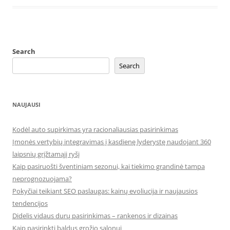
Search
Search
NAUJAUSI
Kodėl auto supirkimas yra racionaliausias pasirinkimas
Įmonės vertybių integravimas į kasdienę lyderystę naudojant 360
laipsnių grįžtamąjį ryšį
Kaip pasiruošti šventiniam sezonui, kai tiekimo grandinė tampa
neprognozuojama?
Pokyčiai teikiant SEO paslaugas: kainų evoliucija ir naujausios
tendencijos
Didelis vidaus durų pasirinkimas – rankenos ir dizainas
Kaip pasirinkti baldus grožio salonui