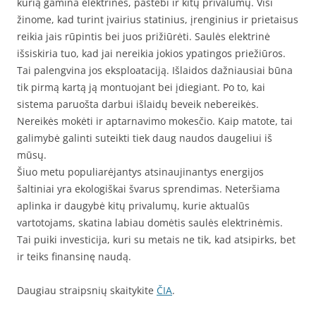
kurią gamina elektrinės, pastebi ir kitų privalumų. Visi
žinome, kad turint įvairius statinius, įrenginius ir prietaisus
reikia jais rūpintis bei juos prižiūrėti. Saulės elektrinė
išsiskiria tuo, kad jai nereikia jokios ypatingos priežiūros.
Tai palengvina jos eksploataciją. Išlaidos dažniausiai būna
tik pirmą kartą ją montuojant bei įdiegiant. Po to, kai
sistema paruošta darbui išlaidų beveik nebereikės.
Nereikės mokėti ir aptarnavimo mokesčio. Kaip matote, tai
galimybė galinti suteikti tiek daug naudos daugeliui iš
mūsų.
Šiuo metu populiarėjantys atsinaujinantys energijos
šaltiniai yra ekologiškai švarus sprendimas. Neteršiama
aplinka ir daugybė kitų privalumų, kurie aktualūs
vartotojams, skatina labiau domėtis saulės elektrinėmis.
Tai puiki investicija, kuri su metais ne tik, kad atsipirks, bet
ir teiks finansinę naudą.
Daugiau straipsnių skaitykite
ČIA
.