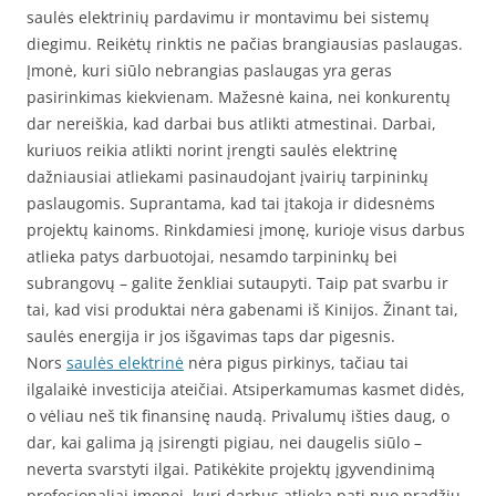
saulės elektrinių pardavimu ir montavimu bei sistemų
diegimu. Reikėtų rinktis ne pačias brangiausias paslaugas.
Įmonė, kuri siūlo nebrangias paslaugas yra geras
pasirinkimas kiekvienam. Mažesnė kaina, nei konkurentų
dar nereiškia, kad darbai bus atlikti atmestinai. Darbai,
kuriuos reikia atlikti norint įrengti saulės elektrinę
dažniausiai atliekami pasinaudojant įvairių tarpininkų
paslaugomis. Suprantama, kad tai įtakoja ir didesnėms
projektų kainoms. Rinkdamiesi įmonę, kurioje visus darbus
atlieka patys darbuotojai, nesamdo tarpininkų bei
subrangovų – galite ženkliai sutaupyti. Taip pat svarbu ir
tai, kad visi produktai nėra gabenami iš Kinijos. Žinant tai,
saulės energija ir jos išgavimas taps dar pigesnis.
Nors
saulės elektrinė
nėra pigus pirkinys, tačiau tai
ilgalaikė investicija ateičiai. Atsiperkamumas kasmet didės,
o vėliau neš tik finansinę naudą. Privalumų išties daug, o
dar, kai galima ją įsirengti pigiau, nei daugelis siūlo –
neverta svarstyti ilgai. Patikėkite projektų įgyvendinimą
profesionaliai įmonei, kuri darbus atlieka pati nuo pradžių