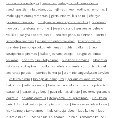
žymėjimas reikalingas
|
vasarinės padangos elektromobiliams
|
naudingas žieminių padangų žymėjimas
|
kuo naudingas remontas
|
mobiliųjų telefonų remontas
|
geriausias valiklis peliui
|
efektyvi
priemone nuo voru
|
efektyviai veikiantis pelėsio valiklis
|
priemonė
nuo vorų
|
telefonų remontas
|
josera classic
|
geriausias pelesio
valiklis
|
kas yra seo straipsniai
|
seo straipsniu talpinimas
|
isorinis
seo optimizavimas
|
vidinis seo optimizavimas
|
kaip optimizuoti
svetaine
|
namu apyvokos reikmenys
|
buitis
|
vaikams
|
seo
straipsniu talpinimas
|
bakterijos kanalizacijai
|
saugus zaidimas
vaikams
|
seo straipsniu talpinimas
|
nuo kada ziemines
|
siltnamiai
stipruolis atsiliepimai
|
polikarbonatiniai šiltnamiai stipruolis
|
kodel
atsiranda pelesis
|
listerijos bakterija
|
zieminio langu skyscio savybes
|
vaiku zaidimui
|
bioloģiskie risinājumi
|
geriausios kanalizacijos
bakterijos
|
adblue skystis
|
buhalterine apskaita
|
parama privaciam
darzeliui
|
darzeliai gelbeja
|
pasirinkimas vilniuje
|
ieskome geriausio
darzelio
|
privatus darzelis
|
itempiamu lubu privalumai
|
lubu kaina
netrukdo
|
kiek kainuoja itempiamos lubos
|
itempiamos lubos kaina
|
kiek kainuoja itempiamos
|
kiek kainuoja lubos
|
lubu kainos
|
lubu
rusys vilniuje
|
lubos vilniuje
|
siltnamiai
|
turbinu remontas kaune
|