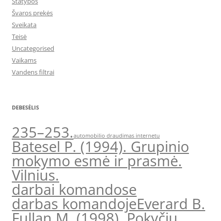
Statybos
Švaros prekės
Sveikata
Teisė
Uncategorised
Vaikams
Vandens filtrai
DEBESĖLIS
235–253.
automobilio draudimas internetu
Batesel P. (1994). Grupinio
mokymo esmė ir prasmė.
Vilnius.
darbai komandose
darbas komandoje
Everard B.
Fullan M. (1998). Pokyčių