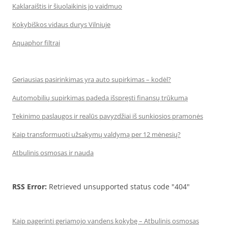
Kaklaraištis ir šiuolaikinis jo vaidmuo
Kokybiškos vidaus durys Vilniuje
Aquaphor filtrai
Geriausias pasirinkimas yra auto supirkimas – kodėl?
Automobilių supirkimas padeda išspręsti finansų trūkumą
Tekinimo paslaugos ir realūs pavyzdžiai iš sunkiosios pramonės
Kaip transformuoti užsakymų valdymą per 12 mėnesių?
Atbulinis osmosas ir nauda
RSS Error:
Retrieved unsupported status code "404"
Kaip pagerinti geriamojo vandens kokybę – Atbulinis osmosas