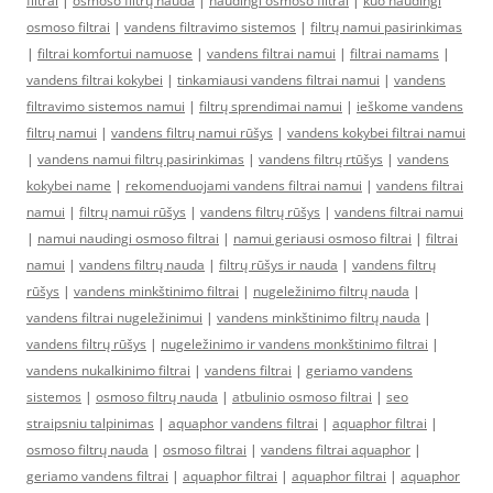
filtrai
|
osmoso filtrų nauda
|
naudingi osmoso filtrai
|
kuo naudingi
osmoso filtrai
|
vandens filtravimo sistemos
|
filtrų namui pasirinkimas
|
filtrai komfortui namuose
|
vandens filtrai namui
|
filtrai namams
|
vandens filtrai kokybei
|
tinkamiausi vandens filtrai namui
|
vandens
filtravimo sistemos namui
|
filtrų sprendimai namui
|
ieškome vandens
filtrų namui
|
vandens filtrų namui rūšys
|
vandens kokybei filtrai namui
|
vandens namui filtrų pasirinkimas
|
vandens filtrų rtūšys
|
vandens
kokybei name
|
rekomenduojami vandens filtrai namui
|
vandens filtrai
namui
|
filtrų namui rūšys
|
vandens filtrų rūšys
|
vandens filtrai namui
|
namui naudingi osmoso filtrai
|
namui geriausi osmoso filtrai
|
filtrai
namui
|
vandens filtrų nauda
|
filtrų rūšys ir nauda
|
vandens filtrų
rūšys
|
vandens minkštinimo filtrai
|
nugeležinimo filtrų nauda
|
vandens filtrai nugeležinimui
|
vandens minkštinimo filtrų nauda
|
vandens filtrų rūšys
|
nugeležinimo ir vandens monkštinimo filtrai
|
vandens nukalkinimo filtrai
|
vandens filtrai
|
geriamo vandens
sistemos
|
osmoso filtrų nauda
|
atbulinio osmoso filtrai
|
seo
straipsniu talpinimas
|
aquaphor vandens filtrai
|
aquaphor filtrai
|
osmoso filtrų nauda
|
osmoso filtrai
|
vandens filtrai aquaphor
|
geriamo vandens filtrai
|
aquaphor filtrai
|
aquaphor filtrai
|
aquaphor