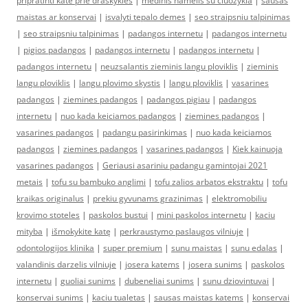
pripratinti kate prie draskykles
|
medinis namelis su ciuozykla
|
sausas
maistas ar konservai
|
isvalyti tepalo demes
|
seo straipsniu talpinimas
|
seo straipsniu talpinimas
|
padangos internetu
|
padangos internetu
|
pigios padangos
|
padangos internetu
|
padangos internetu
|
padangos internetu
|
neuzsalantis zieminis langu ploviklis
|
zieminis
langu ploviklis
|
langu plovimo skystis
|
langu ploviklis
|
vasarines
padangos
|
ziemines padangos
|
padangos pigiau
|
padangos
internetu
|
nuo kada keiciamos padangos
|
ziemines padangos
|
vasarines padangos
|
padangu pasirinkimas
|
nuo kada keiciamos
padangos
|
ziemines padangos
|
vasarines padangos
|
Kiek kainuoja
vasarines padangos
|
Geriausi asariniu padangu gamintojai 2021
metais
|
tofu su bambuko anglimi
|
tofu zalios arbatos ekstraktu
|
tofu
kraikas originalus
|
prekiu gyvunams grazinimas
|
elektromobiliu
krovimo stoteles
|
paskolos bustui
|
mini paskolos internetu
|
kaciu
mityba
|
išmokykite katę
|
perkraustymo paslaugos vilniuje
|
odontologijos klinika
|
super premium
|
sunu maistas
|
sunu edalas
|
valandinis darzelis vilniuje
|
josera katems
|
josera sunims
|
paskolos
internetu
|
guoliai sunims
|
dubeneliai sunims
|
sunu dziovintuvai
|
konservai sunims
|
kaciu tualetas
|
sausas maistas katems
|
konservai