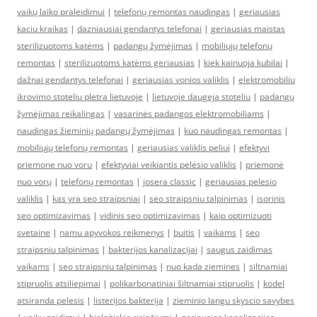
vaikų laiko praleidimui
|
telefonų remontas naudingas
|
geriausias
kaciu kraikas
|
dazniausiai gendantys telefonai
|
geriausias maistas
sterilizuotoms katėms
|
padangų žymėjimas
|
mobiliųjų telefonų
remontas
|
sterilizuotoms katėms geriausias
|
kiek kainuoja kubilai
|
dažnai gendantys telefonai
|
geriausias vonios valiklis
|
elektromobiliu
ikrovimo stoteliu pletra lietuvoje
|
lietuvoje daugeja stoteliu
|
padangų
žymėjimas reikalingas
|
vasarinės padangos elektromobiliams
|
naudingas žieminių padangų žymėjimas
|
kuo naudingas remontas
|
mobiliųjų telefonų remontas
|
geriausias valiklis peliui
|
efektyvi
priemone nuo voru
|
efektyviai veikiantis pelėsio valiklis
|
priemonė
nuo vorų
|
telefonų remontas
|
josera classic
|
geriausias pelesio
valiklis
|
kas yra seo straipsniai
|
seo straipsniu talpinimas
|
isorinis
seo optimizavimas
|
vidinis seo optimizavimas
|
kaip optimizuoti
svetaine
|
namu apyvokos reikmenys
|
buitis
|
vaikams
|
seo
straipsniu talpinimas
|
bakterijos kanalizacijai
|
saugus zaidimas
vaikams
|
seo straipsniu talpinimas
|
nuo kada ziemines
|
siltnamiai
stipruolis atsiliepimai
|
polikarbonatiniai šiltnamiai stipruolis
|
kodel
atsiranda pelesis
|
listerijos bakterija
|
zieminio langu skyscio savybes