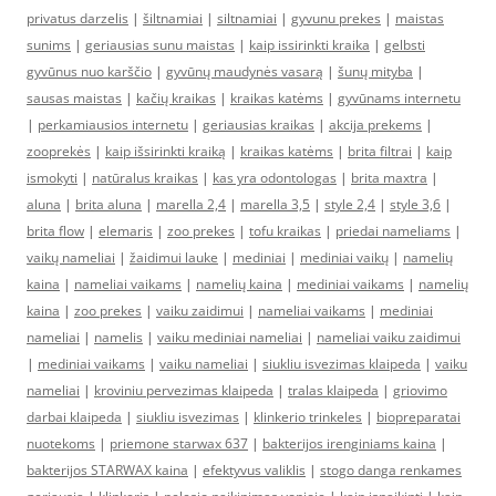
privatus darzelis
|
šiltnamiai
|
siltnamiai
|
gyvunu prekes
|
maistas
sunims
|
geriausias sunu maistas
|
kaip issirinkti kraika
|
gelbsti
gyvūnus nuo karščio
|
gyvūnų maudynės vasarą
|
šunų mityba
|
sausas maistas
|
kačių kraikas
|
kraikas katėms
|
gyvūnams internetu
|
perkamiausios internetu
|
geriausias kraikas
|
akcija prekems
|
zooprekės
|
kaip išsirinkti kraiką
|
kraikas katėms
|
brita filtrai
|
kaip
ismokyti
|
natūralus kraikas
|
kas yra odontologas
|
brita maxtra
|
aluna
|
brita aluna
|
marella 2,4
|
marella 3,5
|
style 2,4
|
style 3,6
|
brita flow
|
elemaris
|
zoo prekes
|
tofu kraikas
|
priedai nameliams
|
vaikų nameliai
|
žaidimui lauke
|
mediniai
|
mediniai vaikų
|
namelių
kaina
|
nameliai vaikams
|
namelių kaina
|
mediniai vaikams
|
namelių
kaina
|
zoo prekes
|
vaiku zaidimui
|
nameliai vaikams
|
mediniai
nameliai
|
namelis
|
vaiku mediniai nameliai
|
nameliai vaiku zaidimui
|
mediniai vaikams
|
vaiku nameliai
|
siukliu isvezimas klaipeda
|
vaiku
nameliai
|
kroviniu pervezimas klaipeda
|
tralas klaipeda
|
griovimo
darbai klaipeda
|
siukliu isvezimas
|
klinkerio trinkeles
|
biopreparatai
nuotekoms
|
priemone starwax 637
|
bakterijos irenginiams kaina
|
bakterijos STARWAX kaina
|
efektyvus valiklis
|
stogo danga renkames