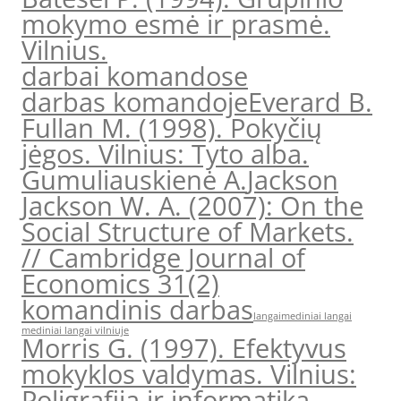
mokymo esmė ir prasmė.
Vilnius.
darbai komandose
darbas komandoje
Everard B.
Fullan M. (1998). Pokyčių
jėgos. Vilnius: Tyto alba.
Gumuliauskienė A.
Jackson
Jackson W. A. (2007): On the
Social Structure of Markets.
// Cambridge Journal of
Economics 31(2)
komandinis darbas
langai
mediniai langai
mediniai langai vilniuje
Morris G. (1997). Efektyvus
mokyklos valdymas. Vilnius:
Poligrafija ir informatika.