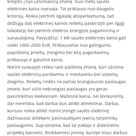
kreiptis į tuo užsiimančią įmonę. Šiuo metu saulės
elektrinės kaina svyruoja. Tai priklauso nuo daugelio
kriterijų. Reikia įvertinti ilgalaikį atsiperkamumą, tad
didžiąją dalį elektrinės kainos reikėtų paskirstyti per ilgąjį
laikotarpį bei įvertinti elektros energijos pagaminimą ir
sunaudojimą. Pavyzdžiui, 1 kW saulės elektrinės kaina gali
siekti 1000–2500 EUR. Priklausomai nuo galingumo,
papildomų priedų, įrengimo bei kitų pageidavimų
priklausys ir galutinė kaina.
Norint sutaupyti reikia rasti patikimą įmonę, kuri užsiima
saulės elektrinių pardavimu ir montavimu bei sistemų
diegimu. Reikėtų rinktis ne pačias brangiausias paslaugas.
Įmonė, kuri siūlo nebrangias paslaugas yra geras
pasirinkimas kiekvienam. Mažesnė kaina, nei konkurentų
dar nereiškia, kad darbai bus atlikti atmestinai. Darbai,
kuriuos reikia atlikti norint įrengti saulės elektrinę
dažniausiai atliekami pasinaudojant įvairių tarpininkų
paslaugomis. Suprantama, kad tai įtakoja ir didesnėms
projektų kainoms. Rinkdamiesi įmonę, kurioje visus darbus