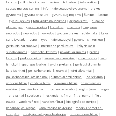
katems
|
silikoninis kraikas
|
bentonitinis kraikas
|
tofu kraikas
|
sausas maistas sunims
|
info
|
kaip sutaupyti gyvunams
|
prekes
gyvunams
|
gyvunu prieziura
|
gyvunu augintojams
|
šunims
|
katėms
|
gyvunu prekes
|
tofu kraiko naudojimas
|
ar patiks tofu
|
augalinė
alternatyva
|
gyvunu prekes
|
kontaktai
|
apie mus
|
naujienos
|
nuorodos
|
nuorodos
|
nuorodos
|
gyvunu prekes
|
edalo itaka
|
itaka
sunu isvaizdai
|
sunu mityba
|
kaip sutaupyti
|
gyvunams internetu
|
geriausia parduotuve
|
internetine parduotuve
|
kokybiskas ir
subalansuotas
|
pavadeliai katems
|
pavadeliai sunims
|
prekes
katems
|
prekes sunims
|
sausas sunu maistas
|
sunu maistas
|
kaip
ismokyti
|
ypatingas kraikas
|
akcija prekems
|
geriausi siltnamiai
|
kaip issirinkti
|
polikarbonatiniai šiltnamiai
|
tvirti siltnamiai
|
polikarbonatiniai atsiliepimai
|
šiltnamiai atsiliepimai
|
led reklama
|
vandens filtrai
|
vandens filtrai
|
renkamės filtrus
|
tinkamiausias
maistas
|
maistas internetu
|
geriausias ėdalas
|
augintojams
|
blogas
|
straipsniai
|
straipsniai
|
ieskantiems filtru
|
filtrai namui
|
filtru
nauda
|
vandens filtrai
|
vandens filtrai
|
biologinės bakterijos
|
kanalizacijos kvapas
|
kanalizacijos bakterijos
|
medinis namelis su
ciuozykla
|
efektyvio biologinės bakterijos
|
brita vandens filtrai
|