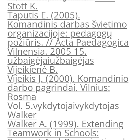
Stott K.
Taputis E. (2005).
Komandinis darbas švietimo
organizacijoje: pedagogų
požiūris. // Acta Paedagogica
Vilnensia. 2005 15.
užbaigėjai
užbaigėjas
Vijeikienė B.
Vijeikis J. (2000). Komandinio
darbo pagrindai. Vilnius:
Rosma
Vol. 5.
vykdytojai
vykdytojas
Walker
Walker A. (1999). Extending
Teamwork in Schools: