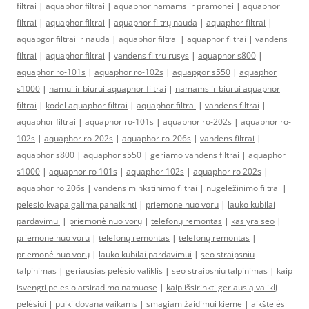
filtrai
|
aquaphor filtrai
|
aquaphor namams ir pramonei
|
aquaphor
filtrai
|
aquaphor filtrai
|
aquaphor filtrų nauda
|
aquaphor filtrai
|
aquapgor filtrai ir nauda
|
aquaphor filtrai
|
aquaphor filtrai
|
vandens
filtrai
|
aquaphor filtrai
|
vandens filtru rusys
|
aquaphor s800
|
aquaphor ro-101s
|
aquaphor ro-102s
|
aquapgor s550
|
aquaphor
s1000
|
namui ir biurui aquaphor filtrai
|
namams ir biurui aquaphor
filtrai
|
kodel aquaphor filtrai
|
aquaphor filtrai
|
vandens filtrai
|
aquaphor filtrai
|
aquaphor ro-101s
|
aquaphor ro-202s
|
aquaphor ro-
102s
|
aquaphor ro-202s
|
aquaphor ro-206s
|
vandens filtrai
|
aquaphor s800
|
aquaphor s550
|
geriamo vandens filtrai
|
aquaphor
s1000
|
aquaphor ro 101s
|
aquaphor 102s
|
aquaphor ro 202s
|
aquaphor ro 206s
|
vandens minkstinimo filtrai
|
nugeležinimo filtrai
|
pelesio kvapa galima panaikinti
|
priemone nuo voru
|
lauko kubilai
pardavimui
|
priemonė nuo vorų
|
telefonų remontas
|
kas yra seo
|
priemone nuo voru
|
telefonų remontas
|
telefonų remontas
|
priemonė nuo vorų
|
lauko kubilai pardavimui
|
seo straipsniu
talpinimas
|
geriausias pelėsio valiklis
|
seo straipsniu talpinimas
|
kaip
isvengti pelesio atsiradimo namuose
|
kaip išsirinkti geriausią valiklį
pelėsiui
|
puiki dovana vaikams
|
smagiam žaidimui kieme
|
aikštelės