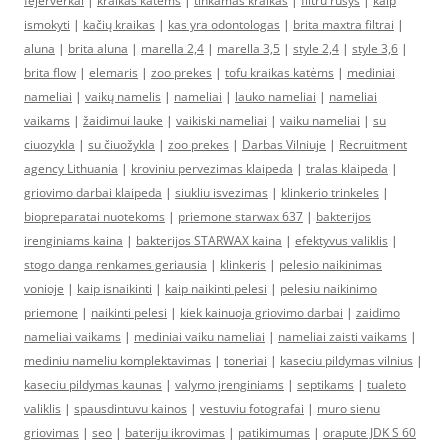
fejerverkai
|
kraikas katems
|
tinkamas kraikas
|
filtru rusys
|
kaip
ismokyti
|
kačių kraikas
|
kas yra odontologas
|
brita maxtra filtrai
|
aluna
|
brita aluna
|
marella 2,4
|
marella 3,5
|
style 2,4
|
style 3,6
|
brita flow
|
elemaris
|
zoo prekes
|
tofu kraikas katėms
|
mediniai
nameliai
|
vaikų namelis
|
nameliai
|
lauko nameliai
|
nameliai
vaikams
|
žaidimui lauke
|
vaikiski nameliai
|
vaiku nameliai
|
su
ciuozykla
|
su čiuožykla
|
zoo prekes
|
Darbas Vilniuje
|
Recruitment
agency Lithuania
|
kroviniu pervezimas klaipeda
|
tralas klaipeda
|
griovimo darbai klaipeda
|
siukliu isvezimas
|
klinkerio trinkeles
|
biopreparatai nuotekoms
|
priemone starwax 637
|
bakterijos
irenginiams kaina
|
bakterijos STARWAX kaina
|
efektyvus valiklis
|
stogo danga renkames geriausia
|
klinkeris
|
pelesio naikinimas
vonioje
|
kaip isnaikinti
|
kaip naikinti pelesi
|
pelesiu naikinimo
priemone
|
naikinti pelesi
|
kiek kainuoja griovimo darbai
|
zaidimo
nameliai vaikams
|
mediniai vaiku nameliai
|
nameliai zaisti vaikams
|
mediniu nameliu komplektavimas
|
toneriai
|
kaseciu pildymas vilnius
|
kaseciu pildymas kaunas
|
valymo įrenginiams
|
septikams
|
tualeto
valiklis
|
spausdintuvu kainos
|
vestuviu fotografai
|
muro sienu
griovimas
|
seo
|
bateriju ikrovimas
|
patikimumas
|
orapute JDK S 60