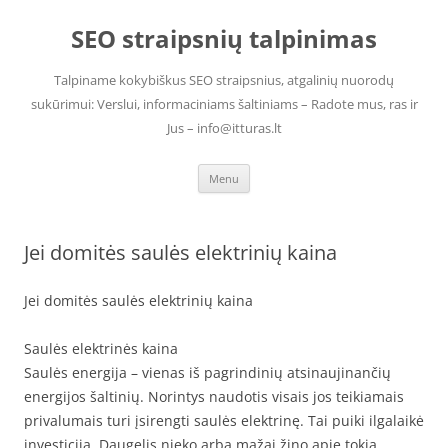
Skip
to
SEO straipsnių talpinimas
content
Talpiname kokybiškus SEO straipsnius, atgalinių nuorodų
sukūrimui: Verslui, informaciniams šaltiniams – Radote mus, ras ir
Jus – info@itturas.lt
Menu
Jei domitės saulės elektrinių kaina
Jei domitės saulės elektrinių kaina
Saulės elektrinės kaina
Saulės energija – vienas iš pagrindinių atsinaujinančių
energijos šaltinių. Norintys naudotis visais jos teikiamais
privalumais turi įsirengti saulės elektrinę. Tai puiki ilgalaikė
investicija. Daugelis nieko arba mažai žino apie tokią