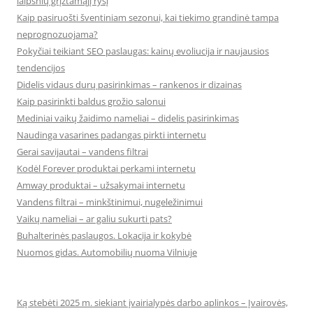
laipsnių grįžtamąjį ryšį
Kaip pasiruošti šventiniam sezonui, kai tiekimo grandinė tampa
neprognozuojama?
Pokyčiai teikiant SEO paslaugas: kainų evoliucija ir naujausios
tendencijos
Didelis vidaus durų pasirinkimas – rankenos ir dizainas
Kaip pasirinkti baldus grožio salonui
Mediniai vaikų žaidimo nameliai – didelis pasirinkimas
Naudinga vasarines padangas pirkti internetu
Gerai savijautai – vandens filtrai
Kodėl Forever produktai perkami internetu
Amway produktai – užsakymai internetu
Vandens filtrai – minkštinimui, nugeležinimui
Vaikų nameliai – ar galiu sukurti pats?
Buhalterinės paslaugos. Lokacija ir kokybė
Nuomos gidas. Automobilių nuoma Vilniuje
Ką stebėti 2025 m. siekiant įvairialypės darbo aplinkos – Įvairovės,