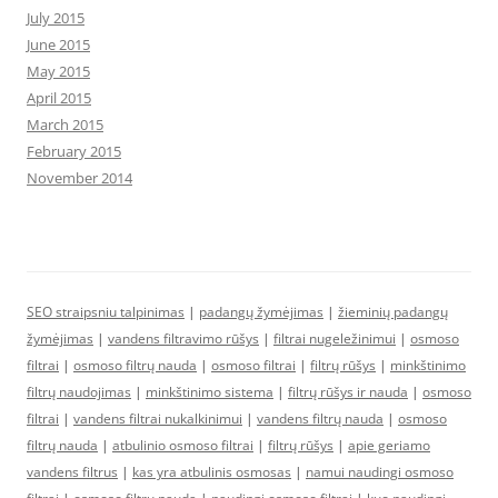
July 2015
June 2015
May 2015
April 2015
March 2015
February 2015
November 2014
SEO straipsniu talpinimas
|
padangų žymėjimas
|
žieminių padangų
žymėjimas
|
vandens filtravimo rūšys
|
filtrai nugeležinimui
|
osmoso
filtrai
|
osmoso filtrų nauda
|
osmoso filtrai
|
filtrų rūšys
|
minkštinimo
filtrų naudojimas
|
minkštinimo sistema
|
filtrų rūšys ir nauda
|
osmoso
filtrai
|
vandens filtrai nukalkinimui
|
vandens filtrų nauda
|
osmoso
filtrų nauda
|
atbulinio osmoso filtrai
|
filtrų rūšys
|
apie geriamo
vandens filtrus
|
kas yra atbulinis osmosas
|
namui naudingi osmoso