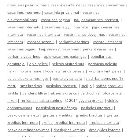
diziausias pasirinkimas
|
vasarines internetu
|
vasarines
|
vasarines
|
vasarines internetu
|
vasariniu privalumai
|
vasarines
elektromobiliams
|
vasarines pagiau
|
naujos vasarines internetu
|
vasarines internetu
|
vasarines isigyti internetu
|
pigios vasarines
internetu
|
vasarines internetu
|
vasariniu nusidevejimas
|
vasarines
internetu
|
vasaros sezonui
|
perkant vasarines
|
vasarai internetu
|
vasarines pigiau
|
kaip susirasti vasarines
|
perkant vasarines
|
perkame vasarines
|
apie vasarines padangas
|
populiariausi
gamintojai
|
apie pelesi
|
pelesio atsiradimui
|
geriausia pelesio
naikinimo priemone
|
kodel atsiranda pelesis
|
kaip isnaikinti pelesi
|
pelesio sukeliamos ligos
|
paskola visa para
|
nedirbantiems nuo 18
metu
|
sms kreditas
|
paskolos internetu
|
sicilija
|
naftos produktu
valiklis
|
vandens filtrai
|
akmens druska
|
veidrodiniai fotoaparatai
nikon
|
renkantis maista sunims
|© 2014
gyvunu prekes
|
vidinis
optimizavimas
|
pasiskolinti nesudėtinga
|
paskolos internetu
|
paskolos internetu
|
greitasis kreditas
|
greitas kreditas
|
greitas
kreditas internetu
|
greitieji kreditai internetu
|
kreditas internetu
|
paskolos refinansavimas
|
draskykles katems
|
draskykles katems
|