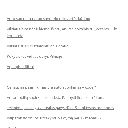
Auto supirkimas nuo sandorio prie vertės kūrimo
Vilniaus laiptinės ir kiemai iš arti, atviras pokalbis su „Vezam123.lt“
komanda
Kaklaraištis ir šiuolaikinis jo vaidmuo
Kokybiškos vidaus durys Vilniuje
Aquaphor filtrai
Geriausias pasirinkimas yra auto supirkimas – kodėl?
Automobilių supirkimas padeda išspręsti finansų trūkumą
Tekinimo paslaugos ir realūs pavyzdžiai iš sunkiosios pramonės
Kaip transformuoti užsakymų valdymą per 12 mėnesių?