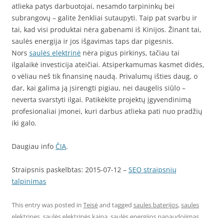
atlieka patys darbuotojai, nesamdo tarpininkų bei
subrangovų – galite ženkliai sutaupyti. Taip pat svarbu ir
tai, kad visi produktai nėra gabenami iš Kinijos. Žinant tai,
saulės energija ir jos išgavimas taps dar pigesnis.
Nors
saulės elektrinė
nėra pigus pirkinys, tačiau tai
ilgalaikė investicija ateičiai. Atsiperkamumas kasmet didės,
o vėliau neš tik finansinę naudą. Privalumų išties daug, o
dar, kai galima ją įsirengti pigiau, nei daugelis siūlo –
neverta svarstyti ilgai. Patikėkite projektų įgyvendinimą
profesionaliai įmonei, kuri darbus atlieka pati nuo pradžių
iki galo.
Daugiau info
ČIA
.
Straipsnis paskelbtas: 2015-07-12 –
SEO straipsnių
talpinimas
This entry was posted in
Teisė
and tagged
saules baterijos
,
saules
elektrines
,
saulės elektrinės kaina
,
saulės energijos panaudojimas