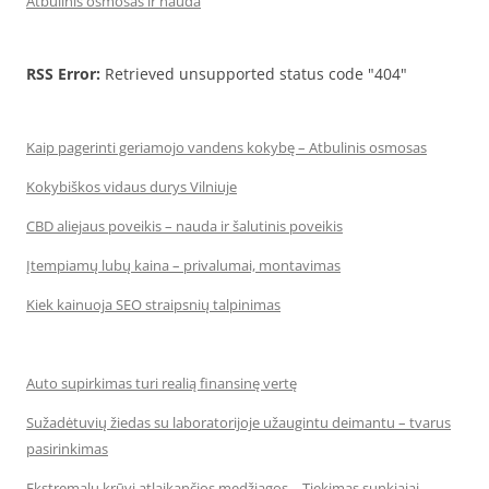
Atbulinis osmosas ir nauda
RSS Error:
Retrieved unsupported status code "404"
Kaip pagerinti geriamojo vandens kokybę – Atbulinis osmosas
Kokybiškos vidaus durys Vilniuje
CBD aliejaus poveikis – nauda ir šalutinis poveikis
Įtempiamų lubų kaina – privalumai, montavimas
Kiek kainuoja SEO straipsnių talpinimas
Auto supirkimas turi realią finansinę vertę
Sužadėtuvių žiedas su laboratorijoje užaugintu deimantu – tvarus
pasirinkimas
Ekstremalų krūvį atlaikančios medžiagos – Tiekimas sunkiajai