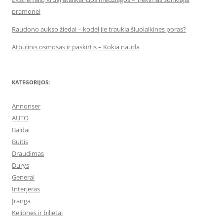
pramonei
Raudono aukso žiedai – kodėl jie traukia šiuolaikines poras?
Atbulinis osmosas ir paskirtis – Kokia nauda
KATEGORIJOS:
Annonser
AUTO
Baldai
Buitis
Draudimas
Durys
General
Interjeras
Įranga
Kelionės ir bilietai