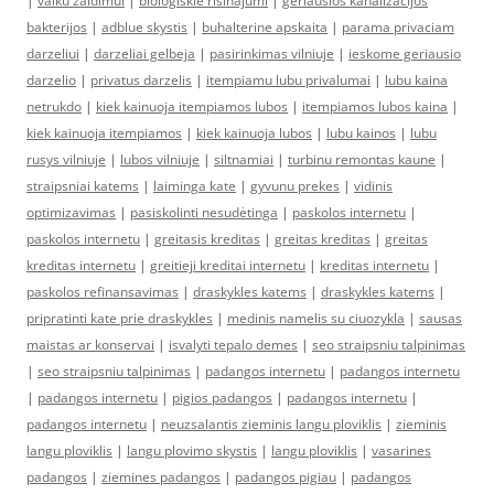
|
vaiku zaidimui
|
bioloģiskie risinājumi
|
geriausios kanalizacijos
bakterijos
|
adblue skystis
|
buhalterine apskaita
|
parama privaciam
darzeliui
|
darzeliai gelbeja
|
pasirinkimas vilniuje
|
ieskome geriausio
darzelio
|
privatus darzelis
|
itempiamu lubu privalumai
|
lubu kaina
netrukdo
|
kiek kainuoja itempiamos lubos
|
itempiamos lubos kaina
|
kiek kainuoja itempiamos
|
kiek kainuoja lubos
|
lubu kainos
|
lubu
rusys vilniuje
|
lubos vilniuje
|
siltnamiai
|
turbinu remontas kaune
|
straipsniai katems
|
laiminga kate
|
gyvunu prekes
|
vidinis
optimizavimas
|
pasiskolinti nesudėtinga
|
paskolos internetu
|
paskolos internetu
|
greitasis kreditas
|
greitas kreditas
|
greitas
kreditas internetu
|
greitieji kreditai internetu
|
kreditas internetu
|
paskolos refinansavimas
|
draskykles katems
|
draskykles katems
|
pripratinti kate prie draskykles
|
medinis namelis su ciuozykla
|
sausas
maistas ar konservai
|
isvalyti tepalo demes
|
seo straipsniu talpinimas
|
seo straipsniu talpinimas
|
padangos internetu
|
padangos internetu
|
padangos internetu
|
pigios padangos
|
padangos internetu
|
padangos internetu
|
neuzsalantis zieminis langu ploviklis
|
zieminis
langu ploviklis
|
langu plovimo skystis
|
langu ploviklis
|
vasarines
padangos
|
ziemines padangos
|
padangos pigiau
|
padangos