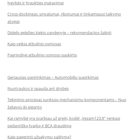
lygybės ir įtraukties matavimai
Cross-dockingas: privalumai, ribotumai ir tinkamiausi taikymo
atvejai
Didelis geležies kiekis vandenyje – rekomendacijos šalinti
Kaip veikia atbulinis osmosas
Pagrindinė atbulinio osmoso paskirtis
Geriausias pasirinkimas – Automobilių supirkimas
Nuotraukos ir spauda ant drobės
Tekinimo procesas sunkiųjų mechanizmų komponentams – Nuo
žaliavos iki giganto
Kai ramybė yra svarbiau už greitį, kodėl „Vezam123.lt“ renkasi
pedantišką tvarką ir BCA draudimą
Kaip pagerinti užsakymų valdymą?