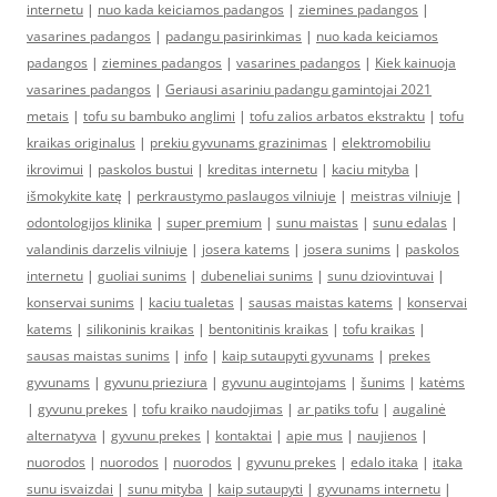
internetu
|
nuo kada keiciamos padangos
|
ziemines padangos
|
vasarines padangos
|
padangu pasirinkimas
|
nuo kada keiciamos
padangos
|
ziemines padangos
|
vasarines padangos
|
Kiek kainuoja
vasarines padangos
|
Geriausi asariniu padangu gamintojai 2021
metais
|
tofu su bambuko anglimi
|
tofu zalios arbatos ekstraktu
|
tofu
kraikas originalus
|
prekiu gyvunams grazinimas
|
elektromobiliu
ikrovimui
|
paskolos bustui
|
kreditas internetu
|
kaciu mityba
|
išmokykite katę
|
perkraustymo paslaugos vilniuje
|
meistras vilniuje
|
odontologijos klinika
|
super premium
|
sunu maistas
|
sunu edalas
|
valandinis darzelis vilniuje
|
josera katems
|
josera sunims
|
paskolos
internetu
|
guoliai sunims
|
dubeneliai sunims
|
sunu dziovintuvai
|
konservai sunims
|
kaciu tualetas
|
sausas maistas katems
|
konservai
katems
|
silikoninis kraikas
|
bentonitinis kraikas
|
tofu kraikas
|
sausas maistas sunims
|
info
|
kaip sutaupyti gyvunams
|
prekes
gyvunams
|
gyvunu prieziura
|
gyvunu augintojams
|
šunims
|
katėms
|
gyvunu prekes
|
tofu kraiko naudojimas
|
ar patiks tofu
|
augalinė
alternatyva
|
gyvunu prekes
|
kontaktai
|
apie mus
|
naujienos
|
nuorodos
|
nuorodos
|
nuorodos
|
gyvunu prekes
|
edalo itaka
|
itaka
sunu isvaizdai
|
sunu mityba
|
kaip sutaupyti
|
gyvunams internetu
|