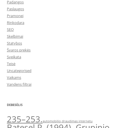
Padangos
Paslaugos
Pramonei
Rinkodara
SEO
Skelbimai
Statybos
Švaros prekės
Sveikata
Teisė
Uncategorised
Vaikams
Vandens filtrai
DEBESĖLIS
235–253.
automobilio draudimas internetu
Batesel P. (1994). Grupinio