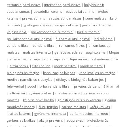
geriausia parduotuve
|
internetine parduotuve
|
kokybiskas ir
subalansuotas
|
pavadeliai katems
|
pavadeliai sunims
|
prekes
katems
|
prekes sunims
|
sausas sunu maistas
|
sunu maistas
|
kaip
ismokyti
|
ypatingas kraikas
|
akcija prekems
|
geriausi siltnamiai
|
kaip issirinkti
|
polikarbonatiniai šiltnamiai
|
tvirti siltnamiai
|
polikarbonatiniai atsiliepimai
|
šiltnamiai atsiliepimai
|
led reklama
|
vandens filtrai
|
vandens filtrai
|
renkamės filtrus
|
tinkamiausias
maistas
|
maistas internetu
|
geriausias ėdalas
|
augintojams
|
blogas
|
straipsniai
|
straipsniai
|
straipsniai
|
fejerverkai
|
ieskantiems filtru
|
filtrai namui
|
filtru nauda
|
vandens filtrai
|
vandens filtrai
|
biologinės bakterijos
|
kanalizacijos kvapas
|
kanalizacijos bakterijos
|
medinis namelis su ciuozykla
|
efektyvio biologinės bakterijos
|
fejerverkai
|
sodui
|
brita vandens filtrai
|
privatus darzelis
|
šiltnamiai
|
siltnamiai
|
gyvunu prekes
|
maistas sunims
|
geriausias sunu
maistas
|
kaip issirinkti kraika
|
gelbsti gyvūnus nuo karščio
|
gyvūnų
maudynės vasarą
|
šunų mityba
|
sausas maistas
|
kačių kraikas
|
kraikas katėms
|
gyvūnams internetu
|
perkamiausios internetu
|
geriausias kraikas
|
akcija prekems
|
zooprekės
|
profesionalūs