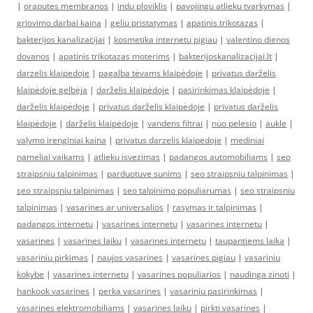
|
oraputes membranos
|
indu ploviklis
|
pavojingu atlieku tvarkymas
|
griovimo darbai kaina
|
geliu pristatymas
|
apatinis trikotazas
|
bakterijos kanalizacijai
|
kosmetika internetu pigiau
|
valentino dienos
dovanos
|
apatinis trikotazas moterims
|
bakterijoskanalizacijai.lt
|
darzelis klaipedoje
|
pagalba tėvams klaipėdoje
|
privatus darželis
klaipėdoje gelbėja
|
darželis klaipėdoje
|
pasirinkimas klaipėdoje
|
darželis klaipėdoje
|
privatus darželis klaipėdoje
|
privatus darželis
klaipėdoje
|
darželis klaipėdoje
|
vandens filtrai
|
nuo pelesio
|
aukle
|
valymo irenginiai kaina
|
privatus darzelis klaipedoje
|
mediniai
nameliai vaikams
|
atlieku isvezimas
|
padangos automobiliams
|
seo
straipsniu talpinimas
|
parduotuve sunims
|
seo straipsniu talpinimas
|
seo straipsniu talpinimas
|
seo talpinimo populiarumas
|
seo straipsniu
talpinimas
|
vasarines ar universalios
|
rasymas ir talpinimas
|
padangos internetu
|
vasarines internetu
|
vasarines internetu
|
vasarines
|
vasarines laiku
|
vasarines internetu
|
taupantiems laika
|
vasariniu pirkimas
|
naujos vasarines
|
vasarines pigiau
|
vasariniu
kokybe
|
vasarines internetu
|
vasarines populiarios
|
naudinga zinoti
|
hankook vasarines
|
perka vasarines
|
vasariniu pasirinkimas
|
vasarines elektromobiliams
|
vasarines laiku
|
pirkti vasarines
|