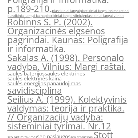
p.189-210.
plastikiniai langai
plastikiniai langai issimoketinai
plastikiniai langai kaina
plastikiniai langai vilniuje
plastikiniai langai vilnius
Robinns S. P. (2002).
Organizacinės elgsenos
pagrindai. Kaunas: Poligrafija
ir informatika.
Sakalas A. (1998). Personalo
vadyba. Vilnius: Margi raštai.
saules baterijos
saules elektrines
saulės elektrinės kaina
saulės energijos panaudojimas
savidisciplina
Seilius A. (1999). Kolektyvinis
valdymas: teorija ir praktika.
// Organizacijų vadyba:
sisteminiai tyrimai. Nr.12
Stott
seo paslaugos
seo optimizavimas
seo straipsniai