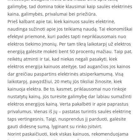
galimybę, tad domina tokie klausimai kaip saulės elektrinės
kaina, galimybės, privalumai bei priežiūra.
Prieš kalbant apie tai, kiek kainuos saulės elektrinė,
naudinga sužinoti apie jos teikiamą naudą. Tai ekonomiškai
efektyvi priemonė, kuri padės tapti nepriklausomais nuo
elektros tiekimo įmonių. Per tam tikrą laikotarpį už elektros
energiją galėsite mokėti bent 50 procentų mažiau. Taip pat,
reikėtų atminti ir tai, kad niekas negali pasakyti, kiek
elektros energija kainuos ateityje, tad augančios jos kainos
dar greičiau paspartins elektrinės atsiperkamumą. Visą
laikotarpį, pavyzdžiui, 20 metų jūs tiksliai žinosite, kiek
kainuoja elektra. Be to, kasmet, priklausomai nuo rinkoje
nustatytų kainų, jūs turėsite galimybę dar labiau sumažinti
elektros energijos kainą. Verta pakalbėti ir apie paprastus
privalumus. Vienas iš jų – pastatas turintis saulės elektrinę
taps vertingesnis. Taigi, nusprendus jį parduoti, galėsite
gauti didesnę sumą, lyginant su rinko įsitvirt.
Norint paskaičiuoti, kiek viskas kainuos, rekomenduojama