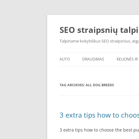
Skip
to
content
SEO straipsnių talp
Talpiname kokybiškus SEO straipsnius, atgal
AUTO
DRAUDIMAS
KELIONĖS IR 
TAG ARCHIVES:
ALL DOG BREEDS
3 extra tips how to choo
3 extra tips how to choose the best p