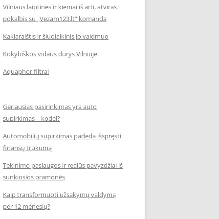
Vilniaus laiptinės ir kiemai iš arti, atviras
pokalbis su „Vezam123.lt“ komanda
Kaklaraištis ir šiuolaikinis jo vaidmuo
Kokybiškos vidaus durys Vilniuje
Aquaphor filtrai
Geriausias pasirinkimas yra auto
supirkimas – kodėl?
Automobilių supirkimas padeda išspręsti
finansų trūkumą
Tekinimo paslaugos ir realūs pavyzdžiai iš
sunkiosios pramonės
Kaip transformuoti užsakymų valdymą
per 12 mėnesių?