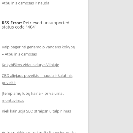
Atbulinis osmosas ir nauda
RSS Error:
Retrieved unsupported
status code "404"
Kaip pagerinti geriamojo vandens kokybę
– Atbulinis osmosas
Kokybiškos vidaus durys Vilniuje
CBD aliejaus poveikis – nauda ir šalutinis
poveikis
Įtempiamų lubų kaina – privalumai,
montavimas
Kiek kainuoja SEO straipsnių talpinimas
Auto supirkimas turi realią finansinę vertę