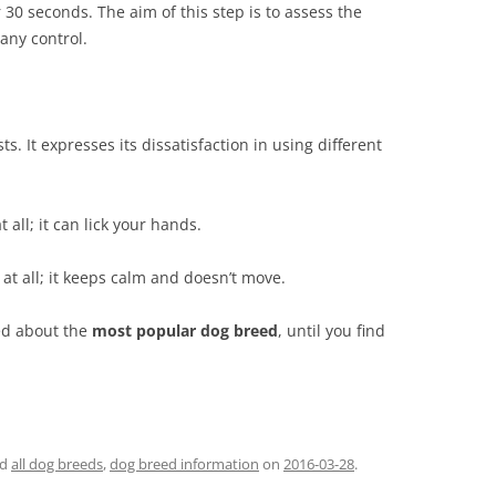
r 30 seconds. The aim of this step is to assess the
 any control.
ts. It expresses its dissatisfaction in using different
 all; it can lick your hands.
 at all; it keeps calm and doesn’t move.
ed about the
most popular dog breed
, until you find
ed
all dog breeds
,
dog breed information
on
2016-03-28
.