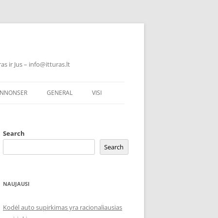
 ir Jus – info@itturas.lt
NNONSER
GENERAL
VISI
Search
Search
NAUJAUSI
Kodėl auto supirkimas yra racionaliausias