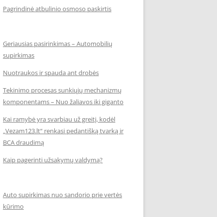
Pagrindinė atbulinio osmoso paskirtis
Geriausias pasirinkimas – Automobilių
supirkimas
Nuotraukos ir spauda ant drobės
Tekinimo procesas sunkiųjų mechanizmų
komponentams – Nuo žaliavos iki giganto
Kai ramybė yra svarbiau už greitį, kodėl
„Vezam123.lt“ renkasi pedantišką tvarką ir
BCA draudimą
Kaip pagerinti užsakymų valdymą?
Auto supirkimas nuo sandorio prie vertės
kūrimo