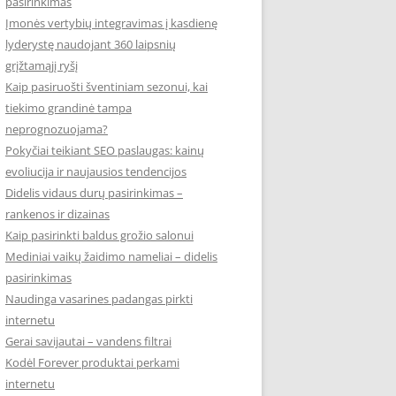
pasirinkimas
Įmonės vertybių integravimas į kasdienę
lyderystę naudojant 360 laipsnių
grįžtamąjį ryšį
Kaip pasiruošti šventiniam sezonui, kai
tiekimo grandinė tampa
neprognozuojama?
Pokyčiai teikiant SEO paslaugas: kainų
evoliucija ir naujausios tendencijos
Didelis vidaus durų pasirinkimas –
rankenos ir dizainas
Kaip pasirinkti baldus grožio salonui
Mediniai vaikų žaidimo nameliai – didelis
pasirinkimas
Naudinga vasarines padangas pirkti
internetu
Gerai savijautai – vandens filtrai
Kodėl Forever produktai perkami
internetu