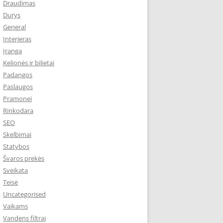
Draudimas
Durys
General
Interjeras
Įranga
Kelionės ir bilietai
Padangos
Paslaugos
Pramonei
Rinkodara
SEO
Skelbimai
Statybos
Švaros prekės
Sveikata
Teisė
Uncategorised
Vaikams
Vandens filtrai