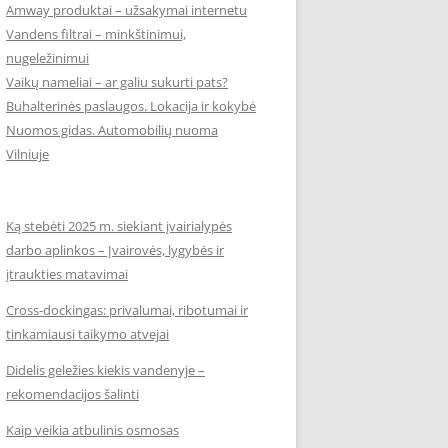
Amway produktai – užsakymai internetu
Vandens filtrai – minkštinimui,
nugeležinimui
Vaikų nameliai – ar galiu sukurti pats?
Buhalterinės paslaugos. Lokacija ir kokybė
Nuomos gidas. Automobilių nuoma
Vilniuje
Ką stebėti 2025 m. siekiant įvairialypės
darbo aplinkos – Įvairovės, lygybės ir
įtraukties matavimai
Cross-dockingas: privalumai, ribotumai ir
tinkamiausi taikymo atvejai
Didelis geležies kiekis vandenyje –
rekomendacijos šalinti
Kaip veikia atbulinis osmosas