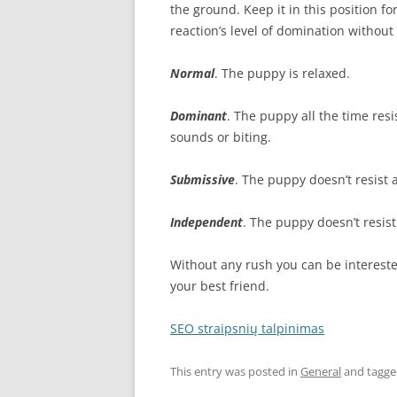
the ground. Keep it in this position fo
reaction’s level of domination without
Normal
. The puppy is relaxed.
Dominant
. The puppy all the time resis
sounds or biting.
Submissive
. The puppy doesn’t resist at
Independent
. The puppy doesn’t resist
Without any rush you can be interest
your best friend.
SEO straipsnių talpinimas
This entry was posted in
General
and tagg