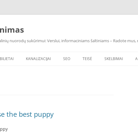
inimas
inių nuorodų sukūrimui: Verslui, informaciniams šaltiniams – Radote mus, ras
BILIETAI
KANALIZACIJAI
SEO
TEISĖ
SKELBIMAI
A
se the best puppy
uppy