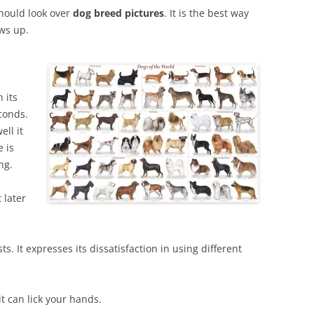
should look over
dog breed pictures
. It is the best way
ows up.
 its
econds.
ell it
 is
ng.
t later
ts. It expresses its dissatisfaction in using different
it can lick your hands.