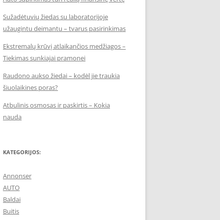
Sužadėtuvių žiedas su laboratorijoje
užaugintu deimantu – tvarus pasirinkimas
Ekstremalų krūvį atlaikančios medžiagos –
Tiekimas sunkiajai pramonei
Raudono aukso žiedai – kodėl jie traukia
šiuolaikines poras?
Atbulinis osmosas ir paskirtis – Kokia
nauda
KATEGORIJOS:
Annonser
AUTO
Baldai
Buitis