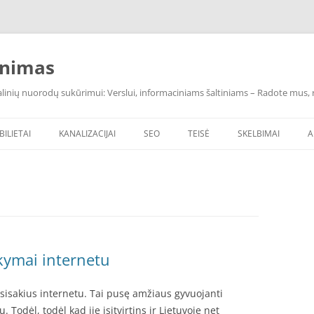
inimas
inių nuorodų sukūrimui: Verslui, informaciniams šaltiniams – Radote mus, ras
BILIETAI
KANALIZACIJAI
SEO
TEISĖ
SKELBIMAI
A
kymai internetu
isakius internetu. Tai pusę amžiaus gyvuojanti
 Todėl, todėl kad jie įsitvirtins ir Lietuvoje net