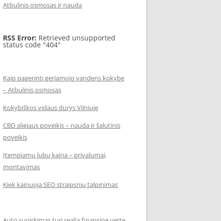
Atbulinis osmosas ir nauda
RSS Error:
Retrieved unsupported
status code "404"
Kaip pagerinti geriamojo vandens kokybę
– Atbulinis osmosas
Kokybiškos vidaus durys Vilniuje
CBD aliejaus poveikis – nauda ir šalutinis
poveikis
Įtempiamų lubų kaina – privalumai,
montavimas
Kiek kainuoja SEO straipsnių talpinimas
Auto supirkimas turi realią finansinę vertę