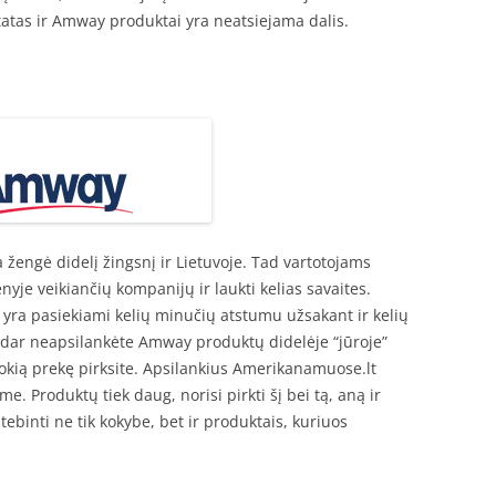
atas ir Amway produktai yra neatsiejama dalis.
 žengė didelį žingsnį ir Lietuvoje. Tad vartotojams
nyje veikiančių kompanijų ir laukti kelias savaites.
yra pasiekiami kelių minučių atstumu užsakant ir kelių
l dar neapsilankėte Amway produktų didelėje “jūroje”
kią prekę pirksite. Apsilankius Amerikanamuose.lt
e. Produktų tiek daug, norisi pirkti šį bei tą, aną ir
tebinti ne tik kokybe, bet ir produktais, kuriuos