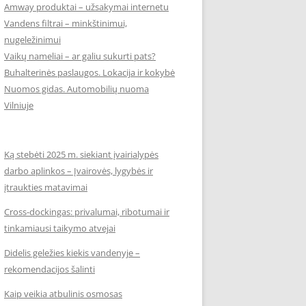
Amway produktai – užsakymai internetu
Vandens filtrai – minkštinimui,
nugeležinimui
Vaikų nameliai – ar galiu sukurti pats?
Buhalterinės paslaugos. Lokacija ir kokybė
Nuomos gidas. Automobilių nuoma
Vilniuje
Ką stebėti 2025 m. siekiant įvairialypės
darbo aplinkos – Įvairovės, lygybės ir
įtraukties matavimai
Cross-dockingas: privalumai, ribotumai ir
tinkamiausi taikymo atvejai
Didelis geležies kiekis vandenyje –
rekomendacijos šalinti
Kaip veikia atbulinis osmosas