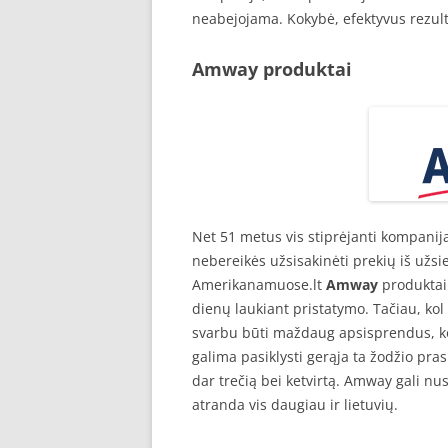
neabejojama. Kokybė, efektyvus rezult
Amway produktai
Net 51 metus vis stiprėjanti kompanija
nebereikės užsisakinėti prekių iš užsie
Amerikanamuose.lt
Amway
produktai 
dienų laukiant pristatymo. Tačiau, ko
svarbu būti maždaug apsisprendus, ko
galima pasiklysti gerąja ta žodžio prasm
dar trečią bei ketvirtą. Amway gali nus
atranda vis daugiau ir lietuvių.