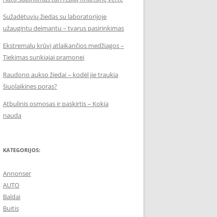
Sužadėtuvių žiedas su laboratorijoje
užaugintu deimantu – tvarus pasirinkimas
Ekstremalų krūvį atlaikančios medžiagos –
Tiekimas sunkiajai pramonei
Raudono aukso žiedai – kodėl jie traukia
šiuolaikines poras?
Atbulinis osmosas ir paskirtis – Kokia
nauda
KATEGORIJOS:
Annonser
AUTO
Baldai
Buitis