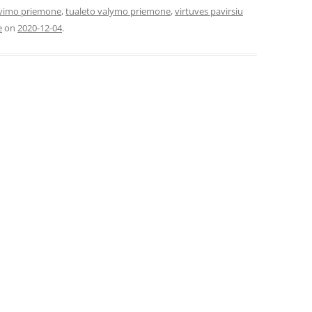
ovimo priemone
,
tualeto valymo priemone
,
virtuves pavirsiu
e
on
2020-12-04
.