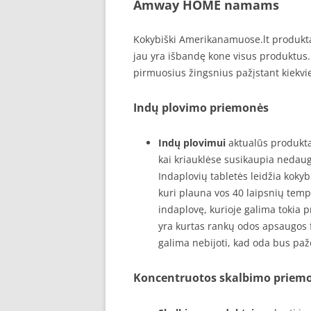
Amway HOME namams
Kokybiški Amerikanamuose.lt produktai 
jau yra išbandę kone visus produktus.
pirmuosius žingsnius pažįstant kiekvie
Indų plovimo priemonės
Indų plovimui
aktualūs produkta
kai kriauklėse susikaupia nedaug 
Indaplovių tabletės leidžia koky
kuri plauna vos 40 laipsnių temp
indaplovę, kurioje galima tokia 
yra kurtas rankų odos apsaugos 
galima nebijoti, kad oda bus paže
Koncentruotos skalbimo priem