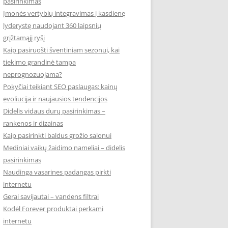
pasirinkimas
Įmonės vertybių integravimas į kasdienę
lyderystę naudojant 360 laipsnių
grįžtamąjį ryšį
Kaip pasiruošti šventiniam sezonui, kai
tiekimo grandinė tampa
neprognozuojama?
Pokyčiai teikiant SEO paslaugas: kainų
evoliucija ir naujausios tendencijos
Didelis vidaus durų pasirinkimas –
rankenos ir dizainas
Kaip pasirinkti baldus grožio salonui
Mediniai vaikų žaidimo nameliai – didelis
pasirinkimas
Naudinga vasarines padangas pirkti
internetu
Gerai savijautai – vandens filtrai
Kodėl Forever produktai perkami
internetu