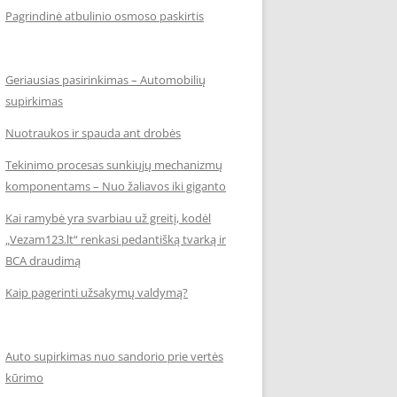
Pagrindinė atbulinio osmoso paskirtis
Geriausias pasirinkimas – Automobilių
supirkimas
Nuotraukos ir spauda ant drobės
Tekinimo procesas sunkiųjų mechanizmų
komponentams – Nuo žaliavos iki giganto
Kai ramybė yra svarbiau už greitį, kodėl
„Vezam123.lt“ renkasi pedantišką tvarką ir
BCA draudimą
Kaip pagerinti užsakymų valdymą?
Auto supirkimas nuo sandorio prie vertės
kūrimo