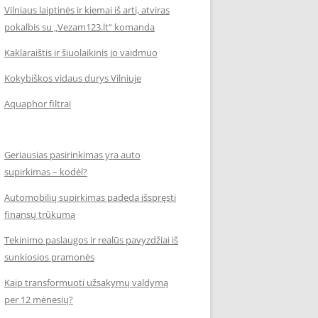
Vilniaus laiptinės ir kiemai iš arti, atviras
pokalbis su „Vezam123.lt“ komanda
Kaklaraištis ir šiuolaikinis jo vaidmuo
Kokybiškos vidaus durys Vilniuje
Aquaphor filtrai
Geriausias pasirinkimas yra auto
supirkimas – kodėl?
Automobilių supirkimas padeda išspręsti
finansų trūkumą
Tekinimo paslaugos ir realūs pavyzdžiai iš
sunkiosios pramonės
Kaip transformuoti užsakymų valdymą
per 12 mėnesių?