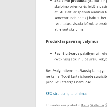
Skalbimo produktai
yra kurti ir
skalbimo priemonės leidžia pasir
atlikti. Balti ar spalvoti audinia
koncentruotis ne tik į baltus, be
rezultatus, visada ieškokite prod
atliekant skalbimą;
Produktai paviršių valymui
Paviršių švaros palaikymui
– efe
(WC), visų stiklinių paviršių kok
Besižvalgantiems mažiausių kainų gali
ne kainą. Todėl kartą išbandę sugrįšit
produktų atsargas namuose.
SEO straipsnių talpinimas
This entry was posted in
Buitis
,
Skelbimai
,
Š