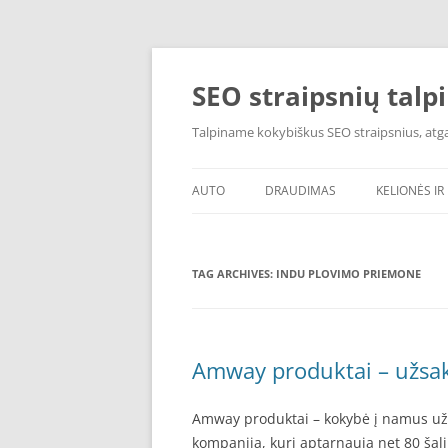
Skip
to
content
SEO straipsnių talp
Talpiname kokybiškus SEO straipsnius, atgal
AUTO
DRAUDIMAS
KELIONĖS IR 
TAG ARCHIVES:
INDU PLOVIMO PRIEMONE
Amway produktai – užsa
Amway produktai – kokybė į namus užs
kompanija, kuri aptarnauja net 80 šalių.