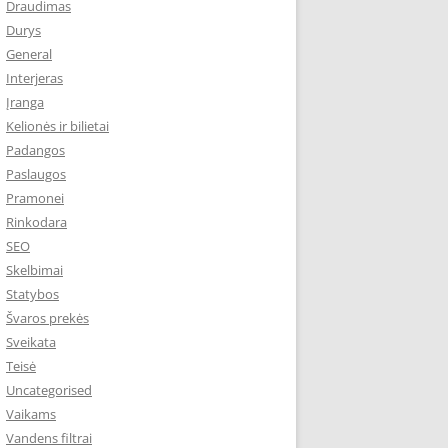
Draudimas
Durys
General
Interjeras
Įranga
Kelionės ir bilietai
Padangos
Paslaugos
Pramonei
Rinkodara
SEO
Skelbimai
Statybos
Švaros prekės
Sveikata
Teisė
Uncategorised
Vaikams
Vandens filtrai