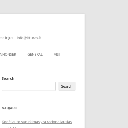
 ir Jus – info@itturas.lt
NNONSER
GENERAL
VISI
Search
Search
NAUJAUSI
Kodėl auto supirkimas yra racionaliausias