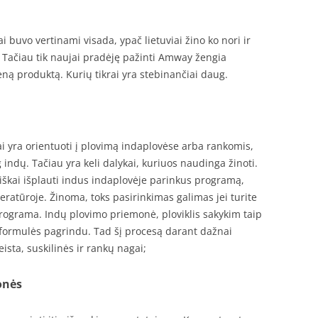
buvo vertinami visada, ypač lietuviai žino ko nori ir
 Tačiau tik naujai pradėję pažinti Amway žengia
ną produktą. Kurių tikrai yra stebinančiai daug.
i yra orientuoti į plovimą indaplovėse arba rankomis,
indų. Tačiau yra keli dalykai, kuriuos naudinga žinoti.
biškai išplauti indus indaplovėje parinkus programą,
eratūroje. Žinoma, toks pasirinkimas galimas jei turite
programa. Indų plovimo priemonė, ploviklis sakykim taip
formulės pagrindu. Tad šį procesą darant dažnai
ista, suskilinės ir rankų nagai;
onės