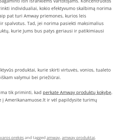
 pagaminti itin išrankiems vartotojams. Koncentruotos
inkti individualiai, kokio efektyvumo skalbimą norima
i taip pat turi Amway priemones, kurios leis
t ir spalvotus. Tad, jei norima pasiekti maksimalius
uktų, kurie Jums bus patys geriausi ir patikimiausi
ktyvūs produktai, kurie skirti virtuvės, vonios, tualeto
ybiškam valymui bei priežiūrai.
ma tik priminti, kad
perkate Amway produktų kokybę
,
e į Amerikanamuose.lt ir vėl papildysite turimų
varos prekės
and tagged
amway
,
amway produktai
,