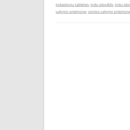
indaploviu tabletes
,
indu ploviklis
,
indu pl
valymo priemone
,
vonios valymo priemon