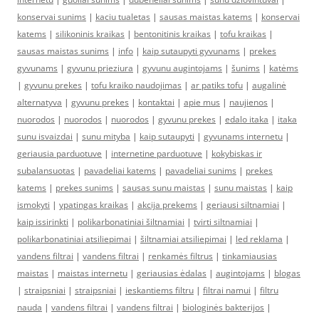
konservai sunims
|
kaciu tualetas
|
sausas maistas katems
|
konservai
katems
|
silikoninis kraikas
|
bentonitinis kraikas
|
tofu kraikas
|
sausas maistas sunims
|
info
|
kaip sutaupyti gyvunams
|
prekes
gyvunams
|
gyvunu prieziura
|
gyvunu augintojams
|
šunims
|
katėms
|
gyvunu prekes
|
tofu kraiko naudojimas
|
ar patiks tofu
|
augalinė
alternatyva
|
gyvunu prekes
|
kontaktai
|
apie mus
|
naujienos
|
nuorodos
|
nuorodos
|
nuorodos
|
gyvunu prekes
|
edalo itaka
|
itaka
sunu isvaizdai
|
sunu mityba
|
kaip sutaupyti
|
gyvunams internetu
|
geriausia parduotuve
|
internetine parduotuve
|
kokybiskas ir
subalansuotas
|
pavadeliai katems
|
pavadeliai sunims
|
prekes
katems
|
prekes sunims
|
sausas sunu maistas
|
sunu maistas
|
kaip
ismokyti
|
ypatingas kraikas
|
akcija prekems
|
geriausi siltnamiai
|
kaip issirinkti
|
polikarbonatiniai šiltnamiai
|
tvirti siltnamiai
|
polikarbonatiniai atsiliepimai
|
šiltnamiai atsiliepimai
|
led reklama
|
vandens filtrai
|
vandens filtrai
|
renkamės filtrus
|
tinkamiausias
maistas
|
maistas internetu
|
geriausias ėdalas
|
augintojams
|
blogas
|
straipsniai
|
straipsniai
|
ieskantiems filtru
|
filtrai namui
|
filtru
nauda
|
vandens filtrai
|
vandens filtrai
|
biologinės bakterijos
|