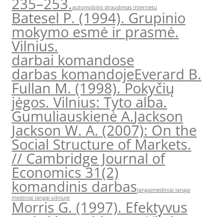
235–253.
automobilio draudimas internetu
Batesel P. (1994). Grupinio
mokymo esmė ir prasmė.
Vilnius.
darbai komandose
darbas komandoje
Everard B.
Fullan M. (1998). Pokyčių
jėgos. Vilnius: Tyto alba.
Gumuliauskienė A.
Jackson
Jackson W. A. (2007): On the
Social Structure of Markets.
// Cambridge Journal of
Economics 31(2)
komandinis darbas
langai
mediniai langai
mediniai langai vilniuje
Morris G. (1997). Efektyvus