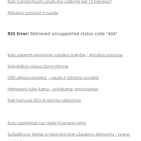
Kaip transformuoti užsakymų valdymą per 12 mėnesių?
Atbulinis osmosas ir nauda
RSS Error:
Retrieved unsupported status code "404"
Kaip pagerinti geriamojo vandens kokybę – Atbulinis osmosas
Kokybiškos vidaus durys Vilniuje
CBD aliejaus poveikis – nauda ir šalutinis poveikis
Įtempiamų lubų kaina – privalumai, montavimas
Kiek kainuoja SEO straipsnių talpinimas
Auto supirkimas turi realią finansinę vertę
Sužadėtuvių žiedas su laboratorijoje užaugintu deimantu – tvarus