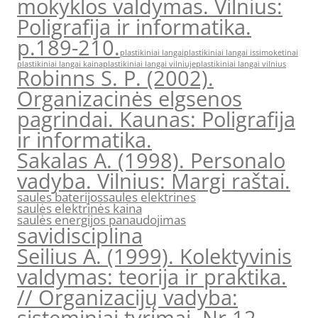
mokyklos valdymas. Vilnius:
Poligrafija ir informatika.
p.189-210.
plastikiniai langai
plastikiniai langai issimoketinai
plastikiniai langai kaina
plastikiniai langai vilniuje
plastikiniai langai vilnius
Robinns S. P. (2002).
Organizacinės elgsenos
pagrindai. Kaunas: Poligrafija
ir informatika.
Sakalas A. (1998). Personalo
vadyba. Vilnius: Margi raštai.
saules baterijos
saules elektrines
saulės elektrinės kaina
saulės energijos panaudojimas
savidisciplina
Seilius A. (1999). Kolektyvinis
valdymas: teorija ir praktika.
// Organizacijų vadyba: