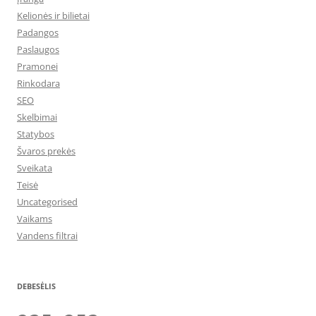
Kelionės ir bilietai
Padangos
Paslaugos
Pramonei
Rinkodara
SEO
Skelbimai
Statybos
Švaros prekės
Sveikata
Teisė
Uncategorised
Vaikams
Vandens filtrai
DEBESĖLIS