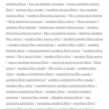
vandens filtrus
|
kas yra atbulinis osmosas
|
namui naudingi osmoso
filtrai
|
osmoso filtrų nauda
|
naudingi osmoso filtrai
|
kuo naudingi
osmoso filtrai
|
vandens filtravimo sistemos
|
filtrų namui pasirinkimas
|
filtrai komfortui namuose
|
vandens filtrai namui
|
filtrai namams
|
vandens filtrai kokybei
|
tinkamiausi vandens filtrai namui
|
vandens
filtravimo sistemos namui
|
filtrų sprendimai namui
|
ieškome vandens
filtrų namui
|
vandens filtrų namui rūšys
|
vandens kokybei filtrai namui
|
vandens namui filtrų pasirinkimas
|
vandens filtrų rtūšys
|
vandens
kokybei name
|
rekomenduojami vandens filtrai namui
|
vandens filtrai
namui
|
filtrų namui rūšys
|
vandens filtrų rūšys
|
vandens filtrai namui
|
namui naudingi osmoso filtrai
|
namui geriausi osmoso filtrai
|
filtrai
namui
|
vandens filtrų nauda
|
filtrų rūšys ir nauda
|
vandens filtrų
rūšys
|
vandens minkštinimo filtrai
|
nugeležinimo filtrų nauda
|
vandens filtrai nugeležinimui
|
vandens minkštinimo filtrų nauda
|
vandens filtrų rūšys
|
nugeležinimo ir vandens monkštinimo filtrai
|
vandens nukalkinimo filtrai
|
vandens filtrai
|
geriamo vandens
sistemos
|
osmoso filtrų nauda
|
atbulinio osmoso filtrai
|
seo
straipsniu talpinimas
|
aquaphor vandens filtrai
|
aquaphor filtrai
|
osmoso filtrų nauda
|
osmoso filtrai
|
vandens filtrai aquaphor
|