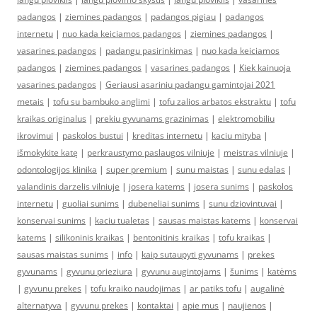
padangos
|
ziemines padangos
|
padangos pigiau
|
padangos
internetu
|
nuo kada keiciamos padangos
|
ziemines padangos
|
vasarines padangos
|
padangu pasirinkimas
|
nuo kada keiciamos
padangos
|
ziemines padangos
|
vasarines padangos
|
Kiek kainuoja
vasarines padangos
|
Geriausi asariniu padangu gamintojai 2021
metais
|
tofu su bambuko anglimi
|
tofu zalios arbatos ekstraktu
|
tofu
kraikas originalus
|
prekiu gyvunams grazinimas
|
elektromobiliu
ikrovimui
|
paskolos bustui
|
kreditas internetu
|
kaciu mityba
|
išmokykite katę
|
perkraustymo paslaugos vilniuje
|
meistras vilniuje
|
odontologijos klinika
|
super premium
|
sunu maistas
|
sunu edalas
|
valandinis darzelis vilniuje
|
josera katems
|
josera sunims
|
paskolos
internetu
|
guoliai sunims
|
dubeneliai sunims
|
sunu dziovintuvai
|
konservai sunims
|
kaciu tualetas
|
sausas maistas katems
|
konservai
katems
|
silikoninis kraikas
|
bentonitinis kraikas
|
tofu kraikas
|
sausas maistas sunims
|
info
|
kaip sutaupyti gyvunams
|
prekes
gyvunams
|
gyvunu prieziura
|
gyvunu augintojams
|
šunims
|
katėms
|
gyvunu prekes
|
tofu kraiko naudojimas
|
ar patiks tofu
|
augalinė
alternatyva
|
gyvunu prekes
|
kontaktai
|
apie mus
|
naujienos
|