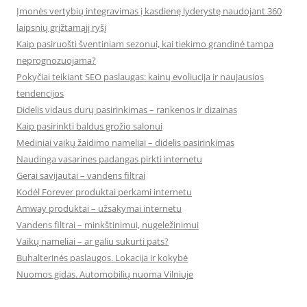
Įmonės vertybių integravimas į kasdienę lyderystę naudojant 360
laipsnių grįžtamąjį ryšį
Kaip pasiruošti šventiniam sezonui, kai tiekimo grandinė tampa
neprognozuojama?
Pokyčiai teikiant SEO paslaugas: kainų evoliucija ir naujausios
tendencijos
Didelis vidaus durų pasirinkimas – rankenos ir dizainas
Kaip pasirinkti baldus grožio salonui
Mediniai vaikų žaidimo nameliai – didelis pasirinkimas
Naudinga vasarines padangas pirkti internetu
Gerai savijautai – vandens filtrai
Kodėl Forever produktai perkami internetu
Amway produktai – užsakymai internetu
Vandens filtrai – minkštinimui, nugeležinimui
Vaikų nameliai – ar galiu sukurti pats?
Buhalterinės paslaugos. Lokacija ir kokybė
Nuomos gidas. Automobilių nuoma Vilniuje