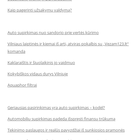
Kaip pagerinti užsakymų valdymą?
Auto supirkimas nuo sandorio prie vertės kūrimo
Vilniaus laiptinės ir kiemai iš arti, atviras pokalbis su „Vezam123.lt“
komanda
Kaklaraištis ir šiuolaikinis jo vaidmuo
Kokybiškos vidaus durys Vilniuje
Aquaphor filtrai
Geriausias pasirinkimas yra auto supirkimas – kodėl?
Automobilių supirkimas padeda išspręsti finansų trūkumą
Tekinimo paslaugos ir realūs pavyzdžiai iš sunkiosios pramonės