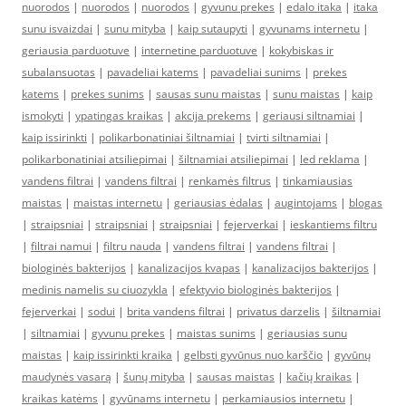
nuorodos
|
nuorodos
|
nuorodos
|
gyvunu prekes
|
edalo itaka
|
itaka
sunu isvaizdai
|
sunu mityba
|
kaip sutaupyti
|
gyvunams internetu
|
geriausia parduotuve
|
internetine parduotuve
|
kokybiskas ir
subalansuotas
|
pavadeliai katems
|
pavadeliai sunims
|
prekes
katems
|
prekes sunims
|
sausas sunu maistas
|
sunu maistas
|
kaip
ismokyti
|
ypatingas kraikas
|
akcija prekems
|
geriausi siltnamiai
|
kaip issirinkti
|
polikarbonatiniai šiltnamiai
|
tvirti siltnamiai
|
polikarbonatiniai atsiliepimai
|
šiltnamiai atsiliepimai
|
led reklama
|
vandens filtrai
|
vandens filtrai
|
renkamės filtrus
|
tinkamiausias
maistas
|
maistas internetu
|
geriausias ėdalas
|
augintojams
|
blogas
|
straipsniai
|
straipsniai
|
straipsniai
|
fejerverkai
|
ieskantiems filtru
|
filtrai namui
|
filtru nauda
|
vandens filtrai
|
vandens filtrai
|
biologinės bakterijos
|
kanalizacijos kvapas
|
kanalizacijos bakterijos
|
medinis namelis su ciuozykla
|
efektyvio biologinės bakterijos
|
fejerverkai
|
sodui
|
brita vandens filtrai
|
privatus darzelis
|
šiltnamiai
|
siltnamiai
|
gyvunu prekes
|
maistas sunims
|
geriausias sunu
maistas
|
kaip issirinkti kraika
|
gelbsti gyvūnus nuo karščio
|
gyvūnų
maudynės vasarą
|
šunų mityba
|
sausas maistas
|
kačių kraikas
|
kraikas katėms
|
gyvūnams internetu
|
perkamiausios internetu
|