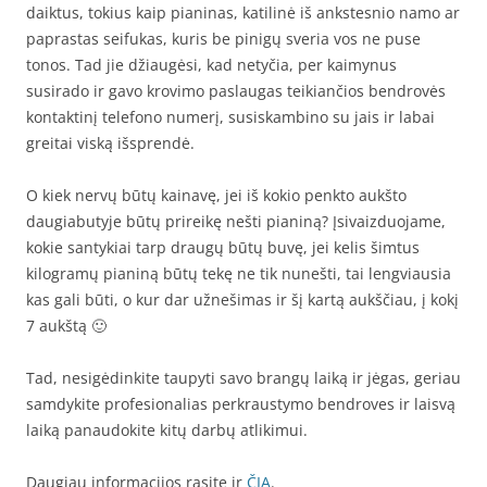
daiktus, tokius kaip pianinas, katilinė iš ankstesnio namo ar
paprastas seifukas, kuris be pinigų sveria vos ne puse
tonos. Tad jie džiaugėsi, kad netyčia, per kaimynus
susirado ir gavo krovimo paslaugas teikiančios bendrovės
kontaktinį telefono numerį, susiskambino su jais ir labai
greitai viską išsprendė.
O kiek nervų būtų kainavę, jei iš kokio penkto aukšto
daugiabutyje būtų prireikę nešti pianiną? Įsivaizduojame,
kokie santykiai tarp draugų būtų buvę, jei kelis šimtus
kilogramų pianiną būtų tekę ne tik nunešti, tai lengviausia
kas gali būti, o kur dar užnešimas ir šį kartą aukščiau, į kokį
7 aukštą 🙂
Tad, nesigėdinkite taupyti savo brangų laiką ir jėgas, geriau
samdykite profesionalias perkraustymo bendroves ir laisvą
laiką panaudokite kitų darbų atlikimui.
Daugiau informacijos rasite ir
ČIA
.