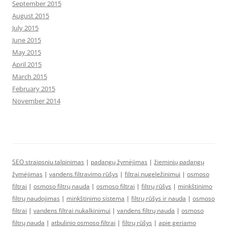
September 2015
August 2015
July 2015
June 2015
May 2015
April 2015
March 2015
February 2015
November 2014
SEO straipsniu talpinimas
|
padangų žymėjimas
|
žieminių padangų
žymėjimas
|
vandens filtravimo rūšys
|
filtrai nugeležinimui
|
osmoso
filtrai
|
osmoso filtrų nauda
|
osmoso filtrai
|
filtrų rūšys
|
minkštinimo
filtrų naudojimas
|
minkštinimo sistema
|
filtrų rūšys ir nauda
|
osmoso
filtrai
|
vandens filtrai nukalkinimui
|
vandens filtrų nauda
|
osmoso
filtrų nauda
|
atbulinio osmoso filtrai
|
filtrų rūšys
|
apie geriamo