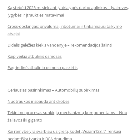
Ką stebėti 2025 m. siekiant įvairialypės darbo aplinkos – Įvairovės,
lygybės ir įtraukties matavimai
Cross-dockingas: privalumai, ribotumai ir tinkamiausi taikymo
atvejai
Didelis geležies kiekis vandenyje – rekomendacijos šalinti
Kaip veikia atbulinis osmosas
Pagrindinė atbulinio osmoso paskirtis
Geriausias pasirinkimas – Automobilių supirkimas
Nuotraukos ir spauda ant drobės
Tekinimo procesas sunkiųjų mechanizmų komponentams – Nuo
žaliavos iki giganto
Kai ramybė yra svarbiau už greitį, kodėl „Vezam123.lt“ renkasi
pedantišką tvarką ir BCA draudimą