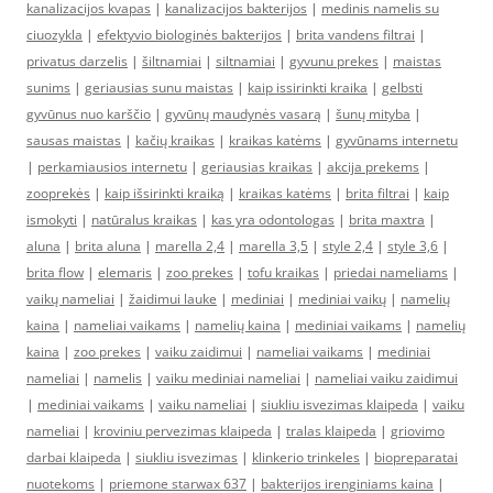
kanalizacijos kvapas
|
kanalizacijos bakterijos
|
medinis namelis su
ciuozykla
|
efektyvio biologinės bakterijos
|
brita vandens filtrai
|
privatus darzelis
|
šiltnamiai
|
siltnamiai
|
gyvunu prekes
|
maistas
sunims
|
geriausias sunu maistas
|
kaip issirinkti kraika
|
gelbsti
gyvūnus nuo karščio
|
gyvūnų maudynės vasarą
|
šunų mityba
|
sausas maistas
|
kačių kraikas
|
kraikas katėms
|
gyvūnams internetu
|
perkamiausios internetu
|
geriausias kraikas
|
akcija prekems
|
zooprekės
|
kaip išsirinkti kraiką
|
kraikas katėms
|
brita filtrai
|
kaip
ismokyti
|
natūralus kraikas
|
kas yra odontologas
|
brita maxtra
|
aluna
|
brita aluna
|
marella 2,4
|
marella 3,5
|
style 2,4
|
style 3,6
|
brita flow
|
elemaris
|
zoo prekes
|
tofu kraikas
|
priedai nameliams
|
vaikų nameliai
|
žaidimui lauke
|
mediniai
|
mediniai vaikų
|
namelių
kaina
|
nameliai vaikams
|
namelių kaina
|
mediniai vaikams
|
namelių
kaina
|
zoo prekes
|
vaiku zaidimui
|
nameliai vaikams
|
mediniai
nameliai
|
namelis
|
vaiku mediniai nameliai
|
nameliai vaiku zaidimui
|
mediniai vaikams
|
vaiku nameliai
|
siukliu isvezimas klaipeda
|
vaiku
nameliai
|
kroviniu pervezimas klaipeda
|
tralas klaipeda
|
griovimo
darbai klaipeda
|
siukliu isvezimas
|
klinkerio trinkeles
|
biopreparatai
nuotekoms
|
priemone starwax 637
|
bakterijos irenginiams kaina
|