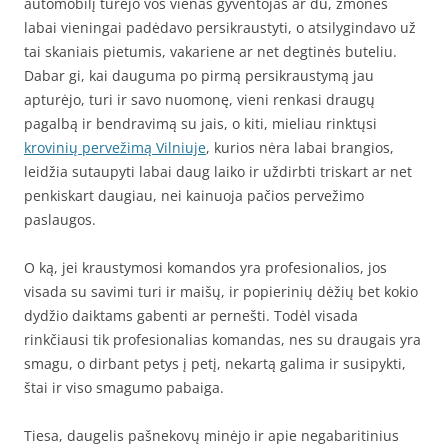
automobilį turėjo vos vienas gyventojas ar du, žmonės
labai vieningai padėdavo persikraustyti, o atsilygindavo už
tai skaniais pietumis, vakariene ar net degtinės buteliu.
Dabar gi, kai dauguma po pirmą persikraustymą jau
apturėjo, turi ir savo nuomonę, vieni renkasi draugų
pagalbą ir bendravimą su jais, o kiti, mieliau rinktųsi
krovinių pervežimą Vilniuje
, kurios nėra labai brangios,
leidžia sutaupyti labai daug laiko ir uždirbti triskart ar net
penkiskart daugiau, nei kainuoja pačios pervežimo
paslaugos.
O ką, jei kraustymosi komandos yra profesionalios, jos
visada su savimi turi ir maišų, ir popierinių dėžių bet kokio
dydžio daiktams gabenti ar pernešti. Todėl visada
rinkčiausi tik profesionalias komandas, nes su draugais yra
smagu, o dirbant petys į petį, nekartą galima ir susipykti,
štai ir viso smagumo pabaiga.
Tiesa, daugelis pašnekovų minėjo ir apie negabaritinius