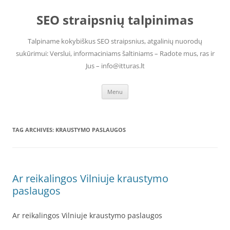
Skip
to
SEO straipsnių talpinimas
content
Talpiname kokybiškus SEO straipsnius, atgalinių nuorodų
sukūrimui: Verslui, informaciniams šaltiniams – Radote mus, ras ir
Jus – info@itturas.lt
Menu
TAG ARCHIVES:
KRAUSTYMO PASLAUGOS
Ar reikalingos Vilniuje kraustymo
paslaugos
Ar reikalingos Vilniuje kraustymo paslaugos