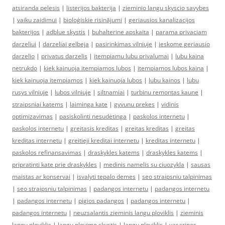
atsiranda pelesis
|
listerijos bakterija
|
zieminio langu skyscio savybes
|
vaiku zaidimui
|
bioloģiskie risinājumi
|
geriausios kanalizacijos
bakterijos
|
adblue skystis
|
buhalterine apskaita
|
parama privaciam
darzeliui
|
darzeliai gelbeja
|
pasirinkimas vilniuje
|
ieskome geriausio
darzelio
|
privatus darzelis
|
itempiamu lubu privalumai
|
lubu kaina
netrukdo
|
kiek kainuoja itempiamos lubos
|
itempiamos lubos kaina
|
kiek kainuoja itempiamos
|
kiek kainuoja lubos
|
lubu kainos
|
lubu
rusys vilniuje
|
lubos vilniuje
|
siltnamiai
|
turbinu remontas kaune
|
straipsniai katems
|
laiminga kate
|
gyvunu prekes
|
vidinis
optimizavimas
|
pasiskolinti nesudėtinga
|
paskolos internetu
|
paskolos internetu
|
greitasis kreditas
|
greitas kreditas
|
greitas
kreditas internetu
|
greitieji kreditai internetu
|
kreditas internetu
|
paskolos refinansavimas
|
draskykles katems
|
draskykles katems
|
pripratinti kate prie draskykles
|
medinis namelis su ciuozykla
|
sausas
maistas ar konservai
|
isvalyti tepalo demes
|
seo straipsniu talpinimas
|
seo straipsniu talpinimas
|
padangos internetu
|
padangos internetu
|
padangos internetu
|
pigios padangos
|
padangos internetu
|
padangos internetu
|
neuzsalantis zieminis langu ploviklis
|
zieminis
langu ploviklis
|
langu plovimo skystis
|
langu ploviklis
|
vasarines