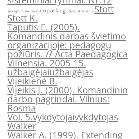
sisteminiai tyrimai. Nr.12
Stott
seo paslaugos
seo optimizavimas
seo straipsniai
Stott K.
Taputis E. (2005).
Komandinis darbas švietimo
organizacijoje: pedagogų
požiūris. // Acta Paedagogica
Vilnensia. 2005 15.
užbaigėjai
užbaigėjas
Vijeikienė B.
Vijeikis J. (2000). Komandinio
darbo pagrindai. Vilnius:
Rosma
Vol. 5.
vykdytojai
vykdytojas
Walker
Walker A. (1999). Extending