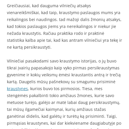
Greičiausiai, kad dauguma vilniečių atsakys
vienareikšmiškai, kad taip, kraustymo paslaugos mums yra
reikalingos bei naudingos. tad mažoji dalis žmonių atsakys,
kad tokios paslaugos jiems yra nereikalingos ir niekur jie
nežada kraustytis. Račiau praktika rodo ir praktinė
statistika kalba apie tai, kad kas antram vilniečiui yra tekę ir
ne kartą persikraustyti.
Vilniečiai pasakodami savo kraustymo istorijas, o jų buvo
tikrai įvairių papasakojo kaip vyko pirmas persikraustymas
gyvenime ir kokių veiksmų ėmėsi kraustantis antrą ir trečią
kartą. Daugelis mūsų pašnekovų su smagumu prisiminė
kraustynes
, kurios buvo tos pirmosios. Tiesa, mes
stengėmės pakalbinti tokio amžiaus žmones, kurie savo
metuose turėjo, galėjo ar matė labai daug persikraustymų,
tai mūsų ilgamečiai kaimynai, kurių amžiaus stažas
ganėtinai didelis, kad galėtų ir turėtų ką prisiminti. Taigi,
pirmąsias kraustynes, kai dar kiekviename daugiabutyje po