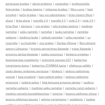
geriausias kraikas
|
akcija prekems
|
zooprekės
|
profesionalūs
fejerverkai
|
kraikas katems
|
tinkamas kraikas
|
filtru rusys
|
kaip
ismokyti
|
kačių kraikas
|
kas yra odontologas
|
brita maxtra filtrai
|
aluna
|
brita aluna
|
marella 2,4
|
marella 3,5
|
style 2,4
|
style 3,6
|
brita flow
|
elemaris
|
zoo prekes
|
tofu kraikas katėms
|
mediniai
nameliai
|
vaikų namelis
|
nameliai
|
lauko nameliai
|
nameliai
vaikams
|
žaidimui lauke
|
vaikiski nameliai
|
vaiku nameliai
|
su
ciuozykla
|
su čiuožykla
|
zoo prekes
|
Darbas Vilniuje
|
Recruitment
agency Lithuania
|
kroviniu pervezimas klaipeda
|
tralas klaipeda
|
griovimo darbai klaipeda
|
siukliu isvezimas
|
klinkerio trinkeles
|
biopreparatai nuotekoms
|
priemone starwax 637
|
bakterijos
irenginiams kaina
|
bakterijos STARWAX kaina
|
efektyvus valiklis
|
stogo danga renkames geriausia
|
klinkeris
|
pelesio naikinimas
vonioje
|
kaip isnaikinti
|
kaip naikinti pelesi
|
pelesiu naikinimo
priemone
|
naikinti pelesi
|
kiek kainuoja griovimo darbai
|
zaidimo
nameliai vaikams
|
mediniai vaiku nameliai
|
nameliai zaisti vaikams
|
mediniu nameliu komplektavimas
|
toneriai
|
kaseciu pildymas vilnius
|
kaseciu pildymas kaunas
|
valymo įrenginiams
|
septikams
|
tualeto
valiklis
|
spausdintuvu kainos
|
vestuviu fotografai
|
muro sienu