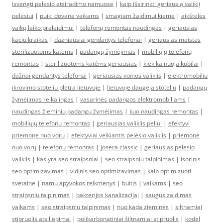
isvengti pelesio atsiradimo namuose
|
kaip išsirinkti geriausią valiklį
pelėsiui
|
puiki dovana vaikams
|
smagiam žaidimui kieme
|
aikštelės
vaikų laiko praleidimui
|
telefonų remontas naudingas
|
geriausias
kaciu kraikas
|
dazniausiai gendantys telefonai
|
geriausias maistas
sterilizuotoms katėms
|
padangų žymėjimas
|
mobiliųjų telefonų
remontas
|
sterilizuotoms katėms geriausias
|
kiek kainuoja kubilai
|
dažnai gendantys telefonai
|
geriausias vonios valiklis
|
elektromobiliu
ikrovimo stoteliu pletra lietuvoje
|
lietuvoje daugeja stoteliu
|
padangų
žymėjimas reikalingas
|
vasarinės padangos elektromobiliams
|
naudingas žieminių padangų žymėjimas
|
kuo naudingas remontas
|
mobiliųjų telefonų remontas
|
geriausias valiklis peliui
|
efektyvi
priemone nuo voru
|
efektyviai veikiantis pelėsio valiklis
|
priemonė
nuo vorų
|
telefonų remontas
|
josera classic
|
geriausias pelesio
valiklis
|
kas yra seo straipsniai
|
seo straipsniu talpinimas
|
isorinis
seo optimizavimas
|
vidinis seo optimizavimas
|
kaip optimizuoti
svetaine
|
namu apyvokos reikmenys
|
buitis
|
vaikams
|
seo
straipsniu talpinimas
|
bakterijos kanalizacijai
|
saugus zaidimas
vaikams
|
seo straipsniu talpinimas
|
nuo kada ziemines
|
siltnamiai
stipruolis atsiliepimai
|
polikarbonatiniai šiltnamiai stipruolis
|
kodel