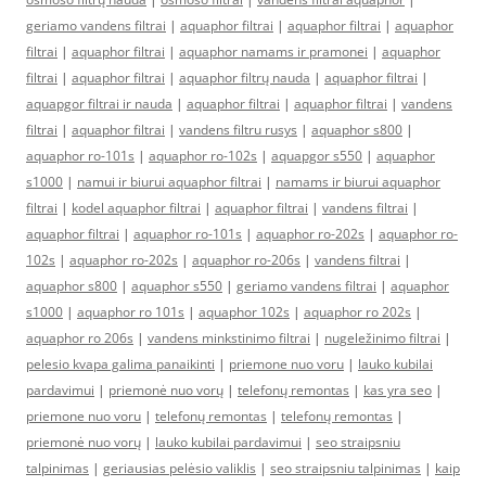
geriamo vandens filtrai
|
aquaphor filtrai
|
aquaphor filtrai
|
aquaphor
filtrai
|
aquaphor filtrai
|
aquaphor namams ir pramonei
|
aquaphor
filtrai
|
aquaphor filtrai
|
aquaphor filtrų nauda
|
aquaphor filtrai
|
aquapgor filtrai ir nauda
|
aquaphor filtrai
|
aquaphor filtrai
|
vandens
filtrai
|
aquaphor filtrai
|
vandens filtru rusys
|
aquaphor s800
|
aquaphor ro-101s
|
aquaphor ro-102s
|
aquapgor s550
|
aquaphor
s1000
|
namui ir biurui aquaphor filtrai
|
namams ir biurui aquaphor
filtrai
|
kodel aquaphor filtrai
|
aquaphor filtrai
|
vandens filtrai
|
aquaphor filtrai
|
aquaphor ro-101s
|
aquaphor ro-202s
|
aquaphor ro-
102s
|
aquaphor ro-202s
|
aquaphor ro-206s
|
vandens filtrai
|
aquaphor s800
|
aquaphor s550
|
geriamo vandens filtrai
|
aquaphor
s1000
|
aquaphor ro 101s
|
aquaphor 102s
|
aquaphor ro 202s
|
aquaphor ro 206s
|
vandens minkstinimo filtrai
|
nugeležinimo filtrai
|
pelesio kvapa galima panaikinti
|
priemone nuo voru
|
lauko kubilai
pardavimui
|
priemonė nuo vorų
|
telefonų remontas
|
kas yra seo
|
priemone nuo voru
|
telefonų remontas
|
telefonų remontas
|
priemonė nuo vorų
|
lauko kubilai pardavimui
|
seo straipsniu
talpinimas
|
geriausias pelėsio valiklis
|
seo straipsniu talpinimas
|
kaip