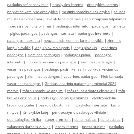
paskolos refinansavimas
|
draskykles katems
|
draskykles katems
|
pripratinti kate prie draskykles
|
medinis namelis su ciuozykla
|
sausas
maistas ar konservai
|
isvalyti tepalo demes
|
seo straipsniu talpinimas
|
seo straipsniu talpinimas
|
padangos internetu
|
padangos internetu
|
pigios padangos
|
padangos internetu
|
padangos internetu
|
padangos internetu
|
neuzsalantis zieminis langu ploviklis
|
zieminis
langu ploviklis
|
langu plovimo skystis
|
langu ploviklis
|
vasarines
padangos
|
ziemines padangos
|
padangos pigiau
|
padangos
internetu
|
nuo kada keiciamos padangos
|
ziemines padangos
|
vasarines padangos
|
padangu pasirinkimas
|
nuo kada keiciamos
padangos
|
ziemines padangos
|
vasarines padangos
|
Kiek kainuoja
vasarines padangos
|
Geriausi asariniu padangu gamintojai 2021
metais
|
tofu su bambuko anglimi
|
tofu zalios arbatos ekstraktu
|
tofu
kraikas originalus
|
prekiu gyvunams grazinimas
|
elektromobiliu
krovimo stoteles
|
paskolos bustui
|
mini paskolos internetu
|
kaciu
mityba
|
išmokykite katę
|
perkraustymo paslaugos vilniuje
|
odontologijos klinika
|
super premium
|
sunu maistas
|
sunu edalas
|
valandinis darzelis vilniuje
|
josera katems
|
josera sunims
|
paskolos
internetu
|
guoliai sunims
|
dubeneliai sunims
|
sunu dziovintuvai
|