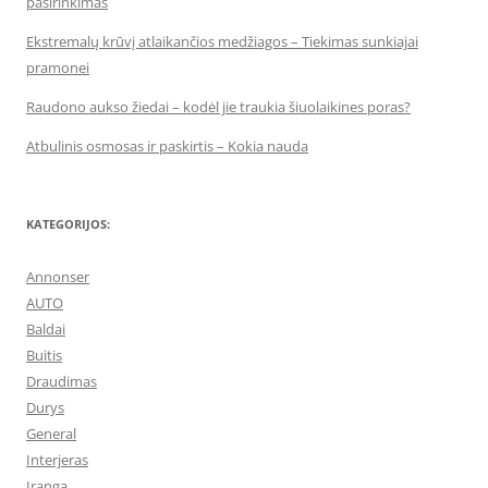
pasirinkimas
Ekstremalų krūvį atlaikančios medžiagos – Tiekimas sunkiajai
pramonei
Raudono aukso žiedai – kodėl jie traukia šiuolaikines poras?
Atbulinis osmosas ir paskirtis – Kokia nauda
KATEGORIJOS:
Annonser
AUTO
Baldai
Buitis
Draudimas
Durys
General
Interjeras
Įranga