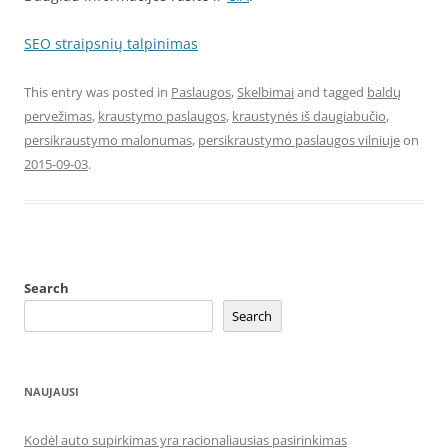
SEO straipsnių talpinimas
This entry was posted in
Paslaugos
,
Skelbimai
and tagged
baldų
pervežimas
,
kraustymo paslaugos
,
kraustynės iš daugiabučio
,
persikraustymo malonumas
,
persikraustymo paslaugos vilniuje
on
2015-09-03
.
Search
Search
NAUJAUSI
Kodėl auto supirkimas yra racionaliausias pasirinkimas