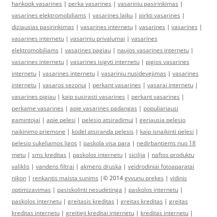
hankook vasarines
|
perka vasarines
|
vasariniu pasirinkimas
|
vasarines elektromobiliams
|
vasarines laiku
|
pirkti vasarines
|
diziausias pasirinkimas
|
vasarines internetu
|
vasarines
|
vasarines
|
vasarines internetu
|
vasariniu privalumai
|
vasarines
elektromobiliams
|
vasarines pagiau
|
naujos vasarines internetu
|
vasarines internetu
|
vasarines isigyti internetu
|
pigios vasarines
internetu
|
vasarines internetu
|
vasariniu nusidevejimas
|
vasarines
internetu
|
vasaros sezonui
|
perkant vasarines
|
vasarai internetu
|
vasarines pigiau
|
kaip susirasti vasarines
|
perkant vasarines
|
perkame vasarines
|
apie vasarines padangas
|
populiariausi
gamintojai
|
apie pelesi
|
pelesio atsiradimui
|
geriausia pelesio
naikinimo priemone
|
kodel atsiranda pelesis
|
kaip isnaikinti pelesi
|
pelesio sukeliamos ligos
|
paskola visa para
|
nedirbantiems nuo 18
metu
|
sms kreditas
|
paskolos internetu
|
sicilija
|
naftos produktu
valiklis
|
vandens filtrai
|
akmens druska
|
veidrodiniai fotoaparatai
nikon
|
renkantis maista sunims
|© 2014
gyvunu prekes
|
vidinis
optimizavimas
|
pasiskolinti nesudėtinga
|
paskolos internetu
|
paskolos internetu
|
greitasis kreditas
|
greitas kreditas
|
greitas
kreditas internetu
|
greitieji kreditai internetu
|
kreditas internetu
|