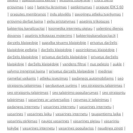
griovimas
|
seo
|
bateriju ikrovimas
|
patikimumas
|
orapute JDK S 60
|
oraputes membranos
|
indu ploviklis
|
pavojingu atlieku tvarkymas
|
griovimo darbai kaina
|
geliu pristatymas
|
apatinis trikotazas
|
bakterijos kanalizacijai
|
kosmetika internetu pigiau
|
valentino dienos
dovanos
|
apatinis trikotazas moterims
|
bakterijoskanalizacijai.lt
|
darzelis klaipedoje
|
pagalba tėvams klaipėdoje
|
privatus darželis
klaipėdoje gelbėja
|
darželis klaipėdoje
|
pasirinkimas klaipėdoje
|
darželis klaipėdoje
|
privatus darželis klaipėdoje
|
privatus darželis
klaipėdoje
|
darželis klaipėdoje
|
vandens filtrai
|
nuo pelesio
|
aukle
|
valymo irenginiai kaina
|
privatus darzelis klaipedoje
|
mediniai
nameliai vaikams
|
atlieku isvezimas
|
padangos automobiliams
|
seo
straipsniu talpinimas
|
parduotuve sunims
|
seo straipsniu talpinimas
|
seo straipsniu talpinimas
|
seo talpinimo populiarumas
|
seo straipsniu
talpinimas
|
vasarines ar universalios
|
rasymas ir talpinimas
|
padangos internetu
|
vasarines internetu
|
vasarines internetu
|
vasarines
|
vasarines laiku
|
vasarines internetu
|
taupantiems laika
|
vasariniu pirkimas
|
naujos vasarines
|
vasarines pigiau
|
vasariniu
kokybe
|
vasarines internetu
|
vasarines populiarios
|
naudinga zinoti
|