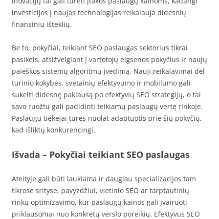
inovacijų tai gali turėti įtakos paslaugų kainoms, kadangi
investicijos į naujas technologijas reikalauja didesnių
finansinių išteklių.
Be to, pokyčiai, teikiant SEO paslaugas sektorius tikrai
pasikeis, atsižvelgiant į vartotojų elgsenos pokyčius ir naujų
paieškos sistemų algoritmų įvedimą. Nauji reikalavimai dėl
turinio kokybės, svetainių efektyvumo ir mobilumo gali
sukelti didesnę paklausą po efektyvių SEO strategijų, o tai
savo ruožtu gali padidinti teikiamų paslaugų vertę rinkoje.
Paslaugų tiekėjai turės nuolat adaptuotis prie šių pokyčių,
kad išliktų konkurencingi.
Išvada – Pokyčiai teikiant SEO paslaugas
Ateityje gali būti laukiama ir daugiau specializacijos tam
tikrose srityse, pavyzdžiui, vietinio SEO ar tarptautinių
rinkų optimizavimo, kur paslaugų kainos gali įvairuoti
priklausomai nuo konkretų verslo poreikių. Efektyvus SEO