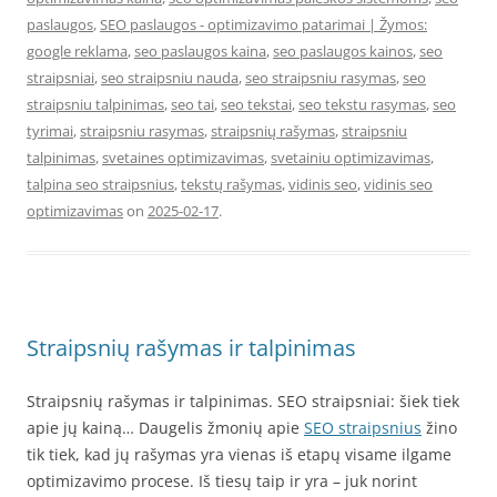
paslaugos
,
SEO paslaugos - optimizavimo patarimai | Žymos:
google reklama
,
seo paslaugos kaina
,
seo paslaugos kainos
,
seo
straipsniai
,
seo straipsniu nauda
,
seo straipsniu rasymas
,
seo
straipsniu talpinimas
,
seo tai
,
seo tekstai
,
seo tekstu rasymas
,
seo
tyrimai
,
straipsniu rasymas
,
straipsnių rašymas
,
straipsniu
talpinimas
,
svetaines optimizavimas
,
svetainiu optimizavimas
,
talpina seo straipsnius
,
tekstų rašymas
,
vidinis seo
,
vidinis seo
optimizavimas
on
2025-02-17
.
Straipsnių rašymas ir talpinimas
Straipsnių rašymas ir talpinimas. SEO straipsniai: šiek tiek
apie jų kainą… Daugelis žmonių apie
SEO straipsnius
žino
tik tiek, kad jų rašymas yra vienas iš etapų visame ilgame
optimizavimo procese. Iš tiesų taip ir yra – juk norint