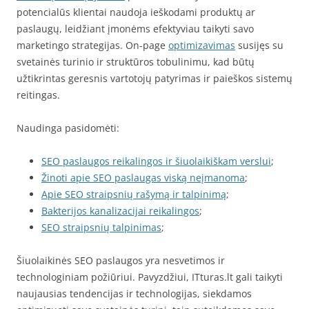
potencialūs klientai naudoja ieškodami produktų ar
paslaugų, leidžiant įmonėms efektyviau taikyti savo
marketingo strategijas. On-page
optimizavimas
susijęs su
svetainės turinio ir struktūros tobulinimu, kad būtų
užtikrintas geresnis vartotojų patyrimas ir paieškos sistemų
reitingas.
Naudinga pasidomėti:
SEO paslaugos reikalingos ir šiuolaikiškam verslui
;
Žinoti apie SEO paslaugas viską neįmanoma
;
Apie SEO straipsnių rašymą ir talpinimą
;
Bakterijos kanalizacijai reikalingos
;
SEO straipsnių talpinimas
;
Šiuolaikinės SEO paslaugos yra nesvetimos ir
technologiniam požiūriui. Pavyzdžiui, ITturas.lt gali taikyti
naujausias tendencijas ir technologijas, siekdamos