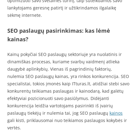
optimizuoti savo svetainės turinį, taip suteikdamos savo
lankytojams geresnę patirtį ir užtikrindamos ilgalaikę
sėkmę internete.
SEO paslaugų pasirinkimas: kas lėmė
kainas?
Kainų pokyčiai SEO paslaugų sektoriuje yra nuolatinis ir
dinamiškas procesas, kuriame svarbų vaidmenį atlieka
daugybė aplinkybių. Vienas iš pagrindinių faktorių,
nulemia SEO paslaugų kainas, yra rinkos konkurencija. SEO
specialistai, tokios įmonės kaip ITturas.lt, atidžiai stebi savo
konkurentų teikiamas paslaugas ir kainodarą, kad galėtų
efektyviai pozicionuoti savo pasiūlymus. Didėjanti
konkurencija leidžia vartotojams pasirinkti iš įvairių
paslaugų tiekėjų ir nulemia tai, jog SEO paslaugų
kainos
gali kisti, priklausomai nuo teikiamos paslaugos kokybės ir
vertės.