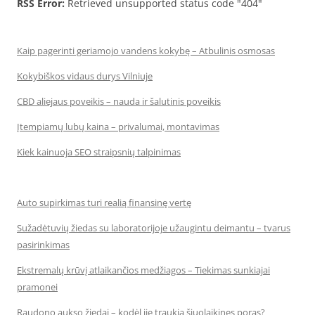
RSS Error:
Retrieved unsupported status code "404"
Kaip pagerinti geriamojo vandens kokybę – Atbulinis osmosas
Kokybiškos vidaus durys Vilniuje
CBD aliejaus poveikis – nauda ir šalutinis poveikis
Įtempiamų lubų kaina – privalumai, montavimas
Kiek kainuoja SEO straipsnių talpinimas
Auto supirkimas turi realią finansinę vertę
Sužadėtuvių žiedas su laboratorijoje užaugintu deimantu – tvarus
pasirinkimas
Ekstremalų krūvį atlaikančios medžiagos – Tiekimas sunkiajai
pramonei
Raudono aukso žiedai – kodėl jie traukia šiuolaikines poras?