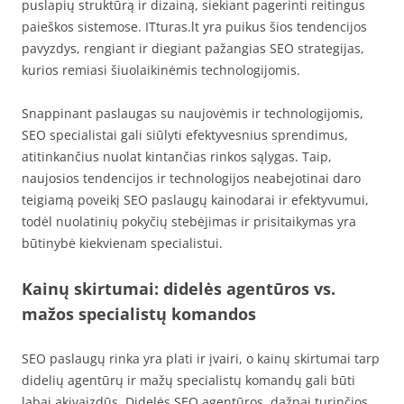
puslapių struktūrą ir dizainą, siekiant pagerinti reitingus
paieškos sistemose. ITturas.lt yra puikus šios tendencijos
pavyzdys, rengiant ir diegiant pažangias SEO strategijas,
kurios remiasi šiuolaikinėmis technologijomis.
Snappinant paslaugas su naujovėmis ir technologijomis,
SEO specialistai gali siūlyti efektyvesnius sprendimus,
atitinkančius nuolat kintančias rinkos sąlygas. Taip,
naujosios tendencijos ir technologijos neabejotinai daro
teigiamą poveikį SEO paslaugų kainodarai ir efektyvumui,
todėl nuolatinių pokyčių stebėjimas ir prisitaikymas yra
būtinybė kiekvienam specialistui.
Kainų skirtumai: didelės agentūros vs.
mažos specialistų komandos
SEO paslaugų rinka yra plati ir įvairi, o kainų skirtumai tarp
didelių agentūrų ir mažų specialistų komandų gali būti
labai akivaizdūs. Didelės SEO agentūros, dažnai turinčios