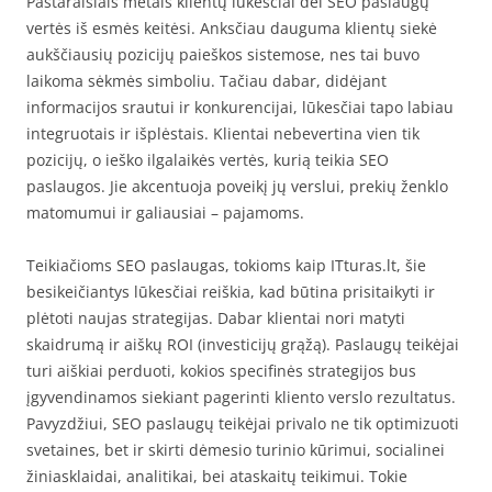
Pastaraisiais metais klientų lūkesčiai dėl SEO paslaugų
vertės iš esmės keitėsi. Anksčiau dauguma klientų siekė
aukščiausių pozicijų paieškos sistemose, nes tai buvo
laikoma sėkmės simboliu. Tačiau dabar, didėjant
informacijos srautui ir konkurencijai, lūkesčiai tapo labiau
integruotais ir išplėstais. Klientai nebevertina vien tik
pozicijų, o ieško ilgalaikės vertės, kurią teikia SEO
paslaugos. Jie akcentuoja poveikį jų verslui, prekių ženklo
matomumui ir galiausiai – pajamoms.
Teikiačioms SEO paslaugas, tokioms kaip ITturas.lt, šie
besikeičiantys lūkesčiai reiškia, kad būtina prisitaikyti ir
plėtoti naujas strategijas. Dabar klientai nori matyti
skaidrumą ir aiškų ROI (investicijų grąžą). Paslaugų teikėjai
turi aiškiai perduoti, kokios specifinės strategijos bus
įgyvendinamos siekiant pagerinti kliento verslo rezultatus.
Pavyzdžiui, SEO paslaugų teikėjai privalo ne tik optimizuoti
svetaines, bet ir skirti dėmesio turinio kūrimui, socialinei
žiniasklaidai, analitikai, bei ataskaitų teikimui. Tokie