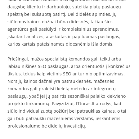
daugybę klientų ir darbuotojų, suteikia platų paslaugų
spektrą bei sukauptą patirtį. Dėl didelės apimties, jų
siūlomos kainos dažnai būna didesnės, tačiau šios
agentūros gali pasiūlyti ir kompleksinius sprendimus,
įskaitant analizes, ataskaitas ir papildomas paslaugas,
kurios kartais pateisinamos didesnėmis išlaidomis.
Priešingai, mažos specialistų komandos gali teikti arba
labiau nišines SEO paslaugas, arba orientuotis į konkrečius
tikslus, tokius kaip vietinis SEO ar turinio optimizavimas.
Nors jų kainos dažnai yra patrauklesnės, mažesnės
komandos gali praleisti keletą metodų ar integruotų
paslaugų, ypač jei jų patirtis sezoniškai palaiko kiekvieno
projekto tinkamumą. Pavyzdžiui, ITturas.lt atrodys, kad
siūlo individualizuotą požiūrį bei patrauklias kainas, o tai
gali būti patrauklu mažesniems verslams, ieškantiems
profesionalumo be didelių investicijų.