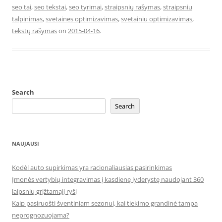
seo tai
,
seo tekstai
,
seo tyrimai
,
straipsnių rašymas
,
straipsniu
talpinimas
,
svetaines optimizavimas
,
svetainiu optimizavimas
,
tekstų rašymas
on
2015-04-16
.
Search
Search
NAUJAUSI
Kodėl auto supirkimas yra racionaliausias pasirinkimas
Įmonės vertybių integravimas į kasdienę lyderystę naudojant 360
laipsnių grįžtamąjį ryšį
Kaip pasiruošti šventiniam sezonui, kai tiekimo grandinė tampa
neprognozuojama?