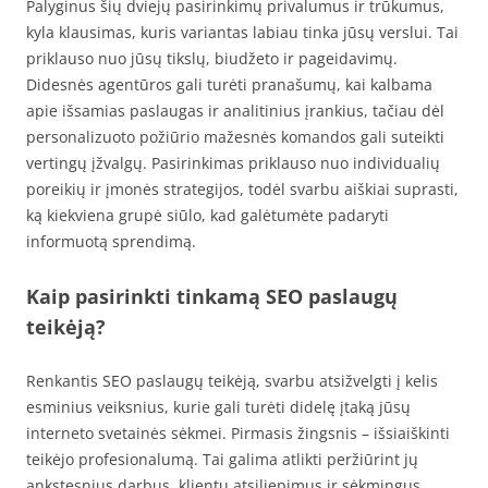
Palyginus šių dviejų pasirinkimų privalumus ir trūkumus,
kyla klausimas, kuris variantas labiau tinka jūsų verslui. Tai
priklauso nuo jūsų tikslų, biudžeto ir pageidavimų.
Didesnės agentūros gali turėti pranašumų, kai kalbama
apie išsamias paslaugas ir analitinius įrankius, tačiau dėl
personalizuoto požiūrio mažesnės komandos gali suteikti
vertingų įžvalgų. Pasirinkimas priklauso nuo individualių
poreikių ir įmonės strategijos, todėl svarbu aiškiai suprasti,
ką kiekviena grupė siūlo, kad galėtumėte padaryti
informuotą sprendimą.
Kaip pasirinkti tinkamą SEO paslaugų
teikėją?
Renkantis SEO paslaugų teikėją, svarbu atsižvelgti į kelis
esminius veiksnius, kurie gali turėti didelę įtaką jūsų
interneto svetainės sėkmei. Pirmasis žingsnis – išsiaiškinti
teikėjo profesionalumą. Tai galima atlikti peržiūrint jų
ankstesnius darbus, klientų atsiliepimus ir sėkmingus