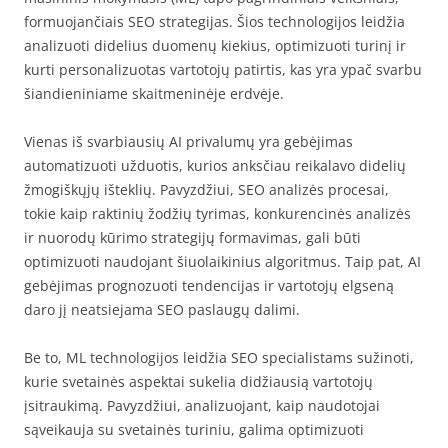
formuojančiais SEO strategijas. Šios technologijos leidžia
analizuoti didelius duomenų kiekius, optimizuoti turinį ir
kurti personalizuotas vartotojų patirtis, kas yra ypač svarbu
šiandieniniame skaitmeninėje erdvėje.
Vienas iš svarbiausių AI privalumų yra gebėjimas
automatizuoti užduotis, kurios anksčiau reikalavo didelių
žmogiškųjų išteklių. Pavyzdžiui, SEO analizės procesai,
tokie kaip raktinių žodžių tyrimas, konkurencinės analizės
ir nuorodų kūrimo strategijų formavimas, gali būti
optimizuoti naudojant šiuolaikinius algoritmus. Taip pat, AI
gebėjimas prognozuoti tendencijas ir vartotojų elgseną
daro jį neatsiejama SEO paslaugų dalimi.
Be to, ML technologijos leidžia SEO specialistams sužinoti,
kurie svetainės aspektai sukelia didžiausią vartotojų
įsitraukimą. Pavyzdžiui, analizuojant, kaip naudotojai
sąveikauja su svetainės turiniu, galima optimizuoti