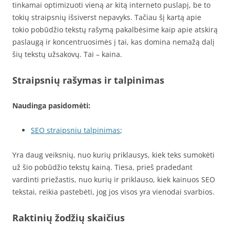
tinkamai optimizuoti vieną ar kitą interneto puslapį, be to
tokių straipsnių išsiverst nepavyks. Tačiau šį kartą apie
tokio pobūdžio tekstų rašymą pakalbėsime kaip apie atskirą
paslaugą ir koncentruosimės į tai, kas domina nemažą dalį
šių tekstų užsakovų. Tai – kaina.
Straipsnių rašymas ir talpinimas
Naudinga pasidomėti:
SEO straipsniu talpinimas
;
Yra daug veiksnių, nuo kurių priklausys, kiek teks sumokėti
už šio pobūdžio tekstų kainą. Tiesa, prieš pradedant
vardinti priežastis, nuo kurių ir priklauso, kiek kainuos SEO
tekstai, reikia pastebėti, jog jos visos yra vienodai svarbios.
Raktinių žodžių skaičius