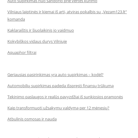
Auto supirkimas nuo sandorio prie vertės kūrimo
Vilniaus laiptinės ir kiemai iš arti, atviras pokalbis su „Vezam123.lt“
komanda
Kaklaraištis ir šiuolaikinis jo vaidmuo
Kokybiškos vidaus durys Vilniuje
Aquaphor filtrai
Geriausias pasirinkimas yra auto supirkimas – kodėl?
Automobilių supirkimas padeda išspręsti finansų trūkumą
Tekinimo paslaugos ir realūs pavyzdžiai iš sunkiosios pramonės
Kaip transformuoti užsakymų valdymą per 12 mėnesių?
Atbulinis osmosas ir nauda