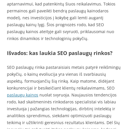
aptarnavimui, kad patenkintų šiuos reikalavimus. Tokios
permainos gali paveikti bendrą paslaugų kainodaros
modelį, nes investicijos į kokybę gali lemti augantį
paslaugų kainų lygį. Šios prognozės rodo, kad SEO
paslaugų kainos ateityje gali svyruoti, priklausomai nuo
rinkos dinamikos ir technologinių pokyčių.
Išvados: kas laukia SEO paslaugų rinkos?
SEO paslaugų rinka pastaraisiais metais patyrė reikšmingų
pokyčių, o kainų evoliucija yra vienas iš svarbiausių
aspektų, formuojančių šią rinką. Kaip matome, didėjant
konkurencijai ir besikeičiant klientų reikalavimams, SEO
paslaugų kainos
nuolat svyruoja. Naujausios tendencijos
rodo, kad skaitmeninės rinkodaros specialistai vis labiau
investuoja į pažangias technologijas, dirbtinį intelektą ir
analitikos sprendimus, siekdami optimizuoti paslaugų
teikimą ir užtikrinti geresnius rezultatus klientams. Dėl šių