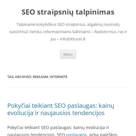
Skip
to
SEO straipsnių talpinimas
content
Talpiname kokybiškus SEO straipsnius, atgalinių nuorodų
sukūrimui: Verslui, informaciniams šaltiniams – Radote mus, ras ir
Jus – info@itturas.lt
Menu
TAG ARCHIVES:
REKLAMA INTERNETE
Pokyčiai teikiant SEO paslaugas: kainų
evoliucija ir naujausios tendencijos
Pokyčiai teikiant SEO paslaugas: kainų evoliucija ir
naujausios tendencijos. SEO
paslaugos
, arba paieškos