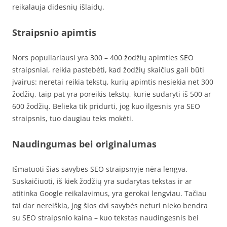
reikalauja didesnių išlaidų.
Straipsnio apimtis
Nors populiariausi yra 300 – 400 žodžių apimties SEO
straipsniai, reikia pastebėti, kad žodžių skaičius gali būti
įvairus: neretai reikia tekstų, kurių apimtis nesiekia net 300
žodžių, taip pat yra poreikis tekstų, kurie sudaryti iš 500 ar
600 žodžių. Belieka tik pridurti, jog kuo ilgesnis yra SEO
straipsnis, tuo daugiau teks mokėti.
Naudingumas bei originalumas
Išmatuoti šias savybes SEO straipsnyje nėra lengva.
Suskaičiuoti, iš kiek žodžių yra sudarytas tekstas ir ar
atitinka Google reikalavimus, yra gerokai lengviau. Tačiau
tai dar nereiškia, jog šios dvi savybės neturi nieko bendra
su SEO straipsnio kaina – kuo tekstas naudingesnis bei