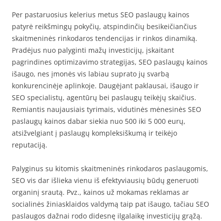
Per pastaruosius kelerius metus SEO paslaugų kainos
patyrė reikšmingų pokyčių, atspindinčių besikeičiančius
skaitmeninės rinkodaros tendencijas ir rinkos dinamiką.
Pradėjus nuo palyginti mažų investicijų, įskaitant
pagrindines optimizavimo strategijas, SEO paslaugų kainos
išaugo, nes įmonės vis labiau suprato jų svarbą
konkurencinėje aplinkoje. Daugėjant paklausai, išaugo ir
SEO specialistų, agentūrų bei paslaugų teikėjų skaičius.
Remiantis naujausiais tyrimais, vidutinės mėnesinės SEO
paslaugų kainos dabar siekia nuo 500 iki 5 000 eurų,
atsižvelgiant į paslaugų kompleksiškumą ir teikėjo
reputaciją.
Palyginus su kitomis skaitmeninės rinkodaros paslaugomis,
SEO vis dar išlieka vienu iš efektyviausių būdų generuoti
organinį srautą. Pvz., kainos už mokamas reklamas ar
socialinės žiniasklaidos valdymą taip pat išaugo, tačiau SEO
paslaugos dažnai rodo didesnę ilgalaikę investicijų grąžą.