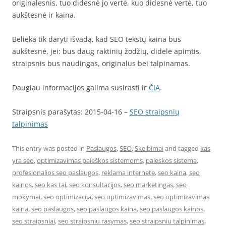
originalesnis, tuo didesnė jo vertė, kuo didesnė vertė, tuo
aukštesnė ir kaina.
Belieka tik daryti išvadą, kad SEO tekstų kaina bus
aukštesnė, jei: bus daug raktinių žodžių, didelė apimtis,
straipsnis bus naudingas, originalus bei talpinamas.
Daugiau informacijos galima susirasti ir
ČIA
.
Straipsnis parašytas: 2015-04-16 –
SEO straipsnių
talpinimas
This entry was posted in
Paslaugos
,
SEO
,
Skelbimai
and tagged
kas
yra seo
,
optimizavimas paieškos sistemoms
,
paieskos sistema
,
profesionalios seo paslaugos
,
reklama internete
,
seo kaina
,
seo
kainos
,
seo kas tai
,
seo konsultacijos
,
seo marketingas
,
seo
mokymai
,
seo optimizacija
,
seo optimizavimas
,
seo optimizavimas
kaina
,
seo paslaugos
,
seo paslaugos kaina
,
seo paslaugos kainos
,
seo straipsniai
,
seo straipsniu rasymas
,
seo straipsniu talpinimas
,