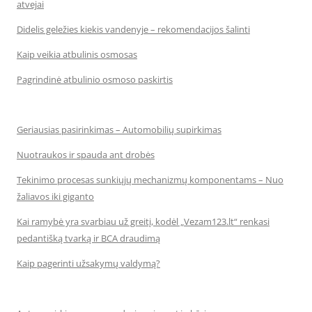
atvejai
Didelis geležies kiekis vandenyje – rekomendacijos šalinti
Kaip veikia atbulinis osmosas
Pagrindinė atbulinio osmoso paskirtis
Geriausias pasirinkimas – Automobilių supirkimas
Nuotraukos ir spauda ant drobės
Tekinimo procesas sunkiųjų mechanizmų komponentams – Nuo
žaliavos iki giganto
Kai ramybė yra svarbiau už greitį, kodėl „Vezam123.lt“ renkasi
pedantišką tvarką ir BCA draudimą
Kaip pagerinti užsakymų valdymą?