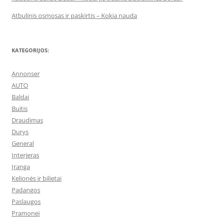
Atbulinis osmosas ir paskirtis – Kokia nauda
KATEGORIJOS:
Annonser
AUTO
Baldai
Buitis
Draudimas
Durys
General
Interjeras
Įranga
Kelionės ir bilietai
Padangos
Paslaugos
Pramonei