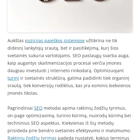
Aukštas
pozicijas paieškos sistemose
užtikrina ne tik
didesnį lankytojų srautą, bet ir pasitikėjimą, kurį šios
svetainės sukuria vartotojams. SEO paslaugų svarba auga,
kaip augantys skaitmenizacijos procesai verčia įmones
daugiau investuoti į interneto rinkodarą. Optimizuojant
turinį
ir svetainės struktūrą, galima padidinti tiek organinį
srautą, tiek konversijų rodiklius, kas yra esminis kiekvienos
įmonės tikslas.
Pagrindiniai
SEO
metodai apima raktinių žodžių tyrimus,
on-page optimizavimą, turinio kūrimą, nuorodų kūrimą bei
techninius SEO aspektus. Kiekvienas iš šių metodų
prisideda prie bendro svetainės efektyvumo ir matomumo.
Raktinių žodžių tyrimas
padeda nustatyti, kokius terminus