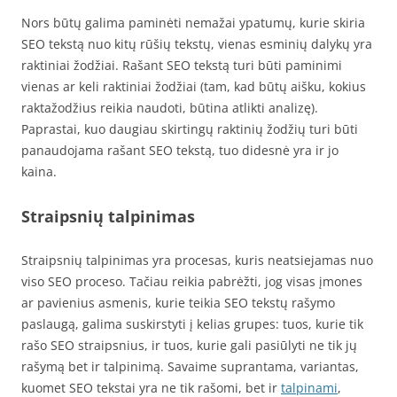
Nors būtų galima paminėti nemažai ypatumų, kurie skiria
SEO tekstą nuo kitų rūšių tekstų, vienas esminių dalykų yra
raktiniai žodžiai. Rašant SEO tekstą turi būti paminimi
vienas ar keli raktiniai žodžiai (tam, kad būtų aišku, kokius
raktažodžius reikia naudoti, būtina atlikti analizę).
Paprastai, kuo daugiau skirtingų raktinių žodžių turi būti
panaudojama rašant SEO tekstą, tuo didesnė yra ir jo
kaina.
Straipsnių talpinimas
Straipsnių talpinimas yra procesas, kuris neatsiejamas nuo
viso SEO proceso. Tačiau reikia pabrėžti, jog visas įmones
ar pavienius asmenis, kurie teikia SEO tekstų rašymo
paslaugą, galima suskirstyti į kelias grupes: tuos, kurie tik
rašo SEO straipsnius, ir tuos, kurie gali pasiūlyti ne tik jų
rašymą bet ir talpinimą. Savaime suprantama, variantas,
kuomet SEO tekstai yra ne tik rašomi, bet ir
talpinami
,