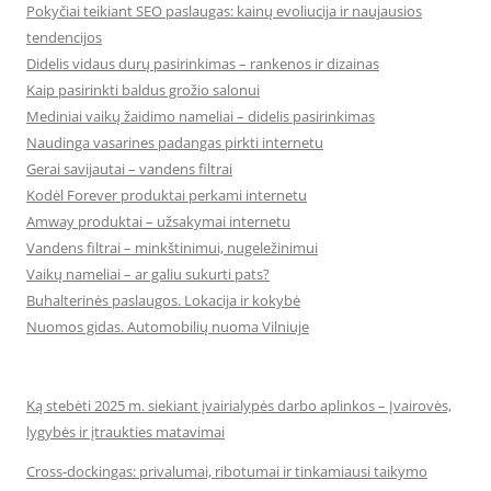
Pokyčiai teikiant SEO paslaugas: kainų evoliucija ir naujausios
tendencijos
Didelis vidaus durų pasirinkimas – rankenos ir dizainas
Kaip pasirinkti baldus grožio salonui
Mediniai vaikų žaidimo nameliai – didelis pasirinkimas
Naudinga vasarines padangas pirkti internetu
Gerai savijautai – vandens filtrai
Kodėl Forever produktai perkami internetu
Amway produktai – užsakymai internetu
Vandens filtrai – minkštinimui, nugeležinimui
Vaikų nameliai – ar galiu sukurti pats?
Buhalterinės paslaugos. Lokacija ir kokybė
Nuomos gidas. Automobilių nuoma Vilniuje
Ką stebėti 2025 m. siekiant įvairialypės darbo aplinkos – Įvairovės,
lygybės ir įtraukties matavimai
Cross-dockingas: privalumai, ribotumai ir tinkamiausi taikymo