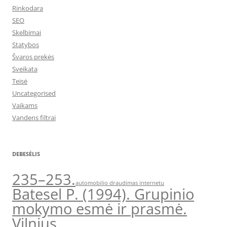
Rinkodara
SEO
Skelbimai
Statybos
Švaros prekės
Sveikata
Teisė
Uncategorised
Vaikams
Vandens filtrai
DEBESĖLIS
235–253.
automobilio draudimas internetu
Batesel P. (1994). Grupinio
mokymo esmė ir prasmė.
Vilnius.