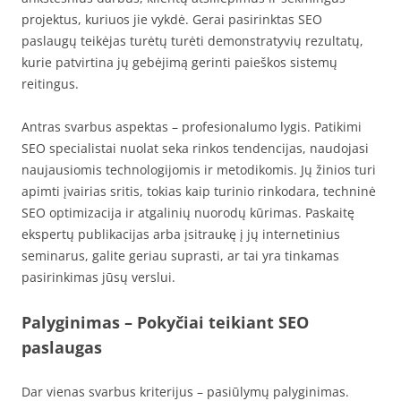
projektus, kuriuos jie vykdė. Gerai pasirinktas SEO
paslaugų teikėjas turėtų turėti demonstratyvių rezultatų,
kurie patvirtina jų gebėjimą gerinti paieškos sistemų
reitingus.
Antras svarbus aspektas – profesionalumo lygis. Patikimi
SEO specialistai nuolat seka rinkos tendencijas, naudojasi
naujausiomis technologijomis ir metodikomis. Jų žinios turi
apimti įvairias sritis, tokias kaip turinio rinkodara, techninė
SEO optimizacija ir atgalinių nuorodų kūrimas. Paskaitę
ekspertų publikacijas arba įsitraukę į jų internetinius
seminarus, galite geriau suprasti, ar tai yra tinkamas
pasirinkimas jūsų verslui.
Palyginimas – Pokyčiai teikiant SEO
paslaugas
Dar vienas svarbus kriterijus – pasiūlymų palyginimas.