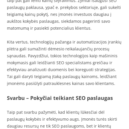
taip pat gali lemti kainų svyravimus. Žymiai išaugusi SEO
paslaugų paklausa, ypač e. prekybos sektoriuje, gali sukelti
teigiamą kainų pokytį, nes įmonės investuos daugiau į
aukštos kokybės paslaugas, siekdamos pagerinti savo
matomumą ir pasiekti potencialius klientus.
Kita vertus, technologijų pažanga ir automatizacijos įrankių
plėtra gali sumažinti dėmesio reikalaujančių procesų
sąnaudas. Pavyzdžiui, tokios technologijos kaip mašininis
mokymasis gali leidžianti SEO specialistams greičiau ir
efektyviau analizuoti duomenis bei koreguoti strategijas.
Tai gali daryti teigiamą įtaką paslaugų kainoms, leidžiant
įmonėms pasiūlyti patrauklesnes kainas savo klientams.
Svarbu – Pokyčiai teikiant SEO paslaugas
Taip pat svarbu pažymėti, kad klientų lūkesčiai dėl
paslaugų kokybės ir efektyvumo augs. Įmonės turės skirti
daugiau resursų ne tik SEO paslaugoms, bet ir klientų