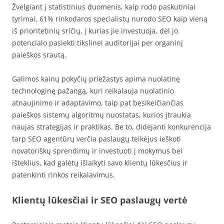
Žvelgiant į statistinius duomenis, kaip rodo paskutiniai
tyrimai, 61% rinkodaros specialistų nurodo SEO kaip vieną
iš prioritetinių sričių, į kurias jie investuoja, dėl jo
potencialo pasiekti tikslinei auditorijai per organinį
paieškos srautą.
Galimos kainų pokyčių priežastys apima nuolatinę
technologinę pažangą, kuri reikalauja nuolatinio
atnaujinimo ir adaptavimo, taip pat besikeičiančias
paieškos sistemų algoritmų nuostatas, kurios įtraukia
naujas strategijas ir praktikas. Be to, didėjanti konkurencija
tarp SEO agentūrų verčia paslaugų teikėjus ieškoti
novatoriškų sprendimų ir investuoti į mokymus bei
išteklius, kad galėtų išlaikyti savo klientų lūkesčius ir
patenkinti rinkos reikalavimus.
Klientų lūkesčiai ir SEO paslaugų vertė