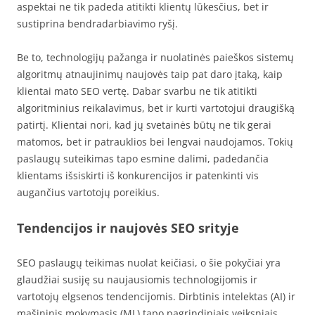
aspektai ne tik padeda atitikti klientų lūkesčius, bet ir
sustiprina bendradarbiavimo ryšį.
Be to, technologijų pažanga ir nuolatinės paieškos sistemų
algoritmų atnaujinimų naujovės taip pat daro įtaką, kaip
klientai mato SEO vertę. Dabar svarbu ne tik atitikti
algoritminius reikalavimus, bet ir kurti vartotojui draugišką
patirtį. Klientai nori, kad jų svetainės būtų ne tik gerai
matomos, bet ir patrauklios bei lengvai naudojamos. Tokių
paslaugų suteikimas tapo esmine dalimi, padedančia
klientams išsiskirti iš konkurencijos ir patenkinti vis
augančius vartotojų poreikius.
Tendencijos ir naujovės SEO srityje
SEO paslaugų teikimas nuolat keičiasi, o šie pokyčiai yra
glaudžiai susiję su naujausiomis technologijomis ir
vartotojų elgsenos tendencijomis. Dirbtinis intelektas (AI) ir
mašininis mokymasis (ML) tapo pagrindiniais veiksniais,