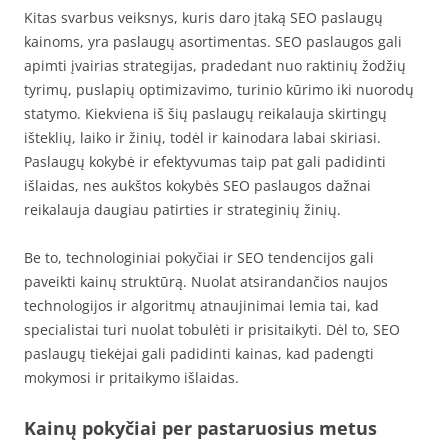
Kitas svarbus veiksnys, kuris daro įtaką SEO paslaugų
kainoms, yra paslaugų asortimentas. SEO paslaugos gali
apimti įvairias strategijas, pradedant nuo raktinių žodžių
tyrimų, puslapių optimizavimo, turinio kūrimo iki nuorodų
statymo. Kiekviena iš šių paslaugų reikalauja skirtingų
išteklių, laiko ir žinių, todėl ir kainodara labai skiriasi.
Paslaugų kokybė ir efektyvumas taip pat gali padidinti
išlaidas, nes aukštos kokybės SEO paslaugos dažnai
reikalauja daugiau patirties ir strateginių žinių.
Be to, technologiniai pokyčiai ir SEO tendencijos gali
paveikti kainų struktūrą. Nuolat atsirandančios naujos
technologijos ir algoritmų atnaujinimai lemia tai, kad
specialistai turi nuolat tobulėti ir prisitaikyti. Dėl to, SEO
paslaugų tiekėjai gali padidinti kainas, kad padengti
mokymosi ir pritaikymo išlaidas.
Kainų pokyčiai per pastaruosius metus