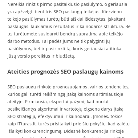
Nereikia rinktis pirmo pasitaikiusio pasiūlymo, o geriausia
yra apžvelgti bent tris SEO paslaugų teikėjus. Kiekvieno
teikėjo pasiūlymas turėtų būti aiškiai išdėstytas, įskaitant
paslaugas, laukiamus rezultatus ir kainodaros struktūrą. Be
to, turėtumėte susidaryti bendrą supratimą apie teikėjo
darbo metodus. Tai padės jums ne tik palyginti jų
pasiūlymus, bet ir pasirinkti tą, kuris geriausiai atitinka
jūsų verslo poreikius ir biudžetą.
Ateities prognozės SEO paslaugų kainoms
SEO paslaugų rinkoje prognozuojamos įvairios tendencijos,
kurios gali turėti reikšmingą įtaką kainoms artimiausioje
ateityje. Pirmiausia, ekspertai pažymi, kad nuolat
besikeičiantys algoritmai ir vartotojų elgsena darys įtaką
SEO strategijų efektyvumui ir kainodarai. Įmonės, tokios
kaip ITturas.lt, turės prisitaikyti prie šių pokyčių, kad galėtų
išlaikyti konkurencingumą. Didesnė konkurencija rinkoje