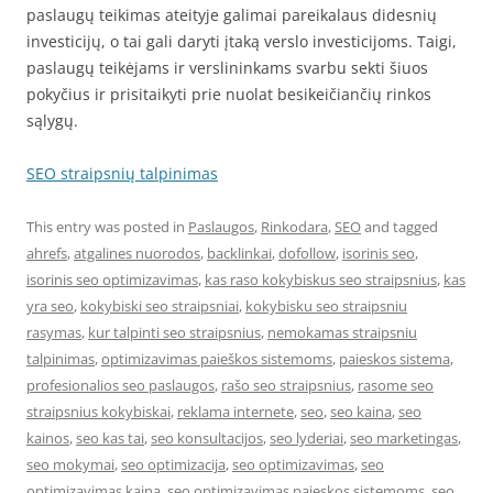
paslaugų teikimas ateityje galimai pareikalaus didesnių
investicijų, o tai gali daryti įtaką verslo investicijoms. Taigi,
paslaugų teikėjams ir verslininkams svarbu sekti šiuos
pokyčius ir prisitaikyti prie nuolat besikeičiančių rinkos
sąlygų.
SEO straipsnių talpinimas
This entry was posted in
Paslaugos
,
Rinkodara
,
SEO
and tagged
ahrefs
,
atgalines nuorodos
,
backlinkai
,
dofollow
,
isorinis seo
,
isorinis seo optimizavimas
,
kas raso kokybiskus seo straipsnius
,
kas
yra seo
,
kokybiski seo straipsniai
,
kokybisku seo straipsniu
rasymas
,
kur talpinti seo straipsnius
,
nemokamas straipsniu
talpinimas
,
optimizavimas paieškos sistemoms
,
paieskos sistema
,
profesionalios seo paslaugos
,
rašo seo straipsnius
,
rasome seo
straipsnius kokybiskai
,
reklama internete
,
seo
,
seo kaina
,
seo
kainos
,
seo kas tai
,
seo konsultacijos
,
seo lyderiai
,
seo marketingas
,
seo mokymai
,
seo optimizacija
,
seo optimizavimas
,
seo
optimizavimas kaina
,
seo optimizavimas paieskos sistemoms
,
seo