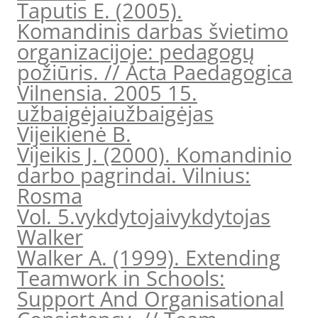
Taputis E. (2005).
Komandinis darbas švietimo
organizacijoje: pedagogų
požiūris. // Acta Paedagogica
Vilnensia. 2005 15.
užbaigėjai
užbaigėjas
Vijeikienė B.
Vijeikis J. (2000). Komandinio
darbo pagrindai. Vilnius:
Rosma
Vol. 5.
vykdytojai
vykdytojas
Walker
Walker A. (1999). Extending
Teamwork in Schools:
Support And Organisational