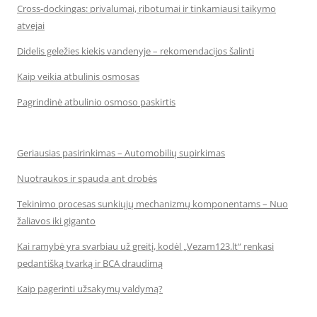
Cross-dockingas: privalumai, ribotumai ir tinkamiausi taikymo
atvejai
Didelis geležies kiekis vandenyje – rekomendacijos šalinti
Kaip veikia atbulinis osmosas
Pagrindinė atbulinio osmoso paskirtis
Geriausias pasirinkimas – Automobilių supirkimas
Nuotraukos ir spauda ant drobės
Tekinimo procesas sunkiųjų mechanizmų komponentams – Nuo
žaliavos iki giganto
Kai ramybė yra svarbiau už greitį, kodėl „Vezam123.lt“ renkasi
pedantišką tvarką ir BCA draudimą
Kaip pagerinti užsakymų valdymą?