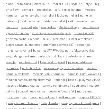
aluna
|
brita aluna
|
marella 2,4
|
marella 3,5
|
style 2,4
|
style 3,6
|
brita flow
|
elemaris
|
zoo prekes
|
tofu kraikas katėms
|
mediniai
nameliai
|
vaikų namelis
|
nameliai
|
lauko nameliai
|
nameliai
vaikams
|
žaidimui lauke
|
vaikiski nameliai
|
vaiku nameliai
|
su
ciuozykla
|
su čiuožykla
|
zoo prekes
|
Darbas Vilniuje
|
Recruitment
agency Lithuania
|
kroviniu pervezimas klaipeda
|
tralas klaipeda
|
griovimo darbai klaipeda
|
siukliu isvezimas
|
klinkerio trinkeles
|
biopreparatai nuotekoms
|
priemone starwax 637
|
bakterijos
irenginiams kaina
|
bakterijos STARWAX kaina
|
efektyvus valiklis
|
stogo danga renkames geriausia
|
klinkeris
|
pelesio naikinimas
vonioje
|
kaip isnaikinti
|
kaip naikinti pelesi
|
pelesiu naikinimo
priemone
|
naikinti pelesi
|
kiek kainuoja griovimo darbai
|
zaidimo
nameliai vaikams
|
mediniai vaiku nameliai
|
nameliai zaisti vaikams
|
mediniu nameliu komplektavimas
|
toneriai
|
kaseciu pildymas vilnius
|
kaseciu pildymas kaunas
|
valymo įrenginiams
|
septikams
|
tualeto
valiklis
|
spausdintuvu kainos
|
vestuviu fotografai
|
muro sienu
griovimas
|
seo
|
bateriju ikrovimas
|
patikimumas
|
orapute JDK S 60
|
oraputes membranos
|
indu ploviklis
|
pavojingu atlieku tvarkymas
|
griovimo darbai kaina
|
geliu pristatymas
|
apatinis trikotazas
|