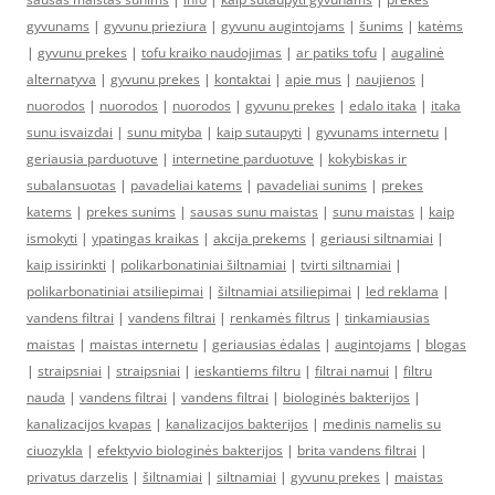
gyvunams
|
gyvunu prieziura
|
gyvunu augintojams
|
šunims
|
katėms
|
gyvunu prekes
|
tofu kraiko naudojimas
|
ar patiks tofu
|
augalinė
alternatyva
|
gyvunu prekes
|
kontaktai
|
apie mus
|
naujienos
|
nuorodos
|
nuorodos
|
nuorodos
|
gyvunu prekes
|
edalo itaka
|
itaka
sunu isvaizdai
|
sunu mityba
|
kaip sutaupyti
|
gyvunams internetu
|
geriausia parduotuve
|
internetine parduotuve
|
kokybiskas ir
subalansuotas
|
pavadeliai katems
|
pavadeliai sunims
|
prekes
katems
|
prekes sunims
|
sausas sunu maistas
|
sunu maistas
|
kaip
ismokyti
|
ypatingas kraikas
|
akcija prekems
|
geriausi siltnamiai
|
kaip issirinkti
|
polikarbonatiniai šiltnamiai
|
tvirti siltnamiai
|
polikarbonatiniai atsiliepimai
|
šiltnamiai atsiliepimai
|
led reklama
|
vandens filtrai
|
vandens filtrai
|
renkamės filtrus
|
tinkamiausias
maistas
|
maistas internetu
|
geriausias ėdalas
|
augintojams
|
blogas
|
straipsniai
|
straipsniai
|
ieskantiems filtru
|
filtrai namui
|
filtru
nauda
|
vandens filtrai
|
vandens filtrai
|
biologinės bakterijos
|
kanalizacijos kvapas
|
kanalizacijos bakterijos
|
medinis namelis su
ciuozykla
|
efektyvio biologinės bakterijos
|
brita vandens filtrai
|
privatus darzelis
|
šiltnamiai
|
siltnamiai
|
gyvunu prekes
|
maistas