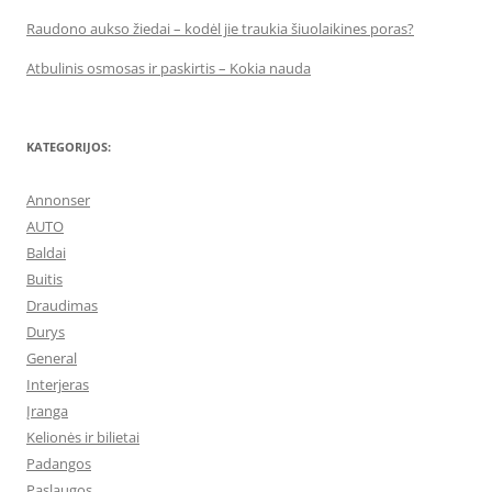
Raudono aukso žiedai – kodėl jie traukia šiuolaikines poras?
Atbulinis osmosas ir paskirtis – Kokia nauda
KATEGORIJOS:
Annonser
AUTO
Baldai
Buitis
Draudimas
Durys
General
Interjeras
Įranga
Kelionės ir bilietai
Padangos
Paslaugos