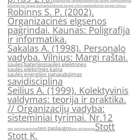
plastikiniai langai
plastikiniai langai issimoketinai
plastikiniai langai kaina
plastikiniai langai vilniuje
plastikiniai langai vilnius
Robinns S. P. (2002).
Organizacinės elgsenos
pagrindai. Kaunas: Poligrafija
ir informatika.
Sakalas A. (1998). Personalo
vadyba. Vilnius: Margi raštai.
saules baterijos
saules elektrines
saulės elektrinės kaina
saulės energijos panaudojimas
savidisciplina
Seilius A. (1999). Kolektyvinis
valdymas: teorija ir praktika.
// Organizacijų vadyba:
sisteminiai tyrimai. Nr.12
Stott
seo paslaugos
seo optimizavimas
seo straipsniai
Stott K.