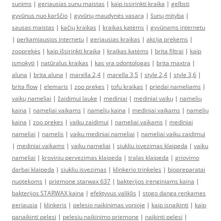
sunims
|
geriausias sunu maistas
|
kaip issirinkti kraika
|
gelbsti
gyvūnus nuo karščio
|
gyvūnų maudynės vasarą
|
šunų mityba
|
sausas maistas
|
kačių kraikas
|
kraikas katėms
|
gyvūnams internetu
|
perkamiausios internetu
|
geriausias kraikas
|
akcija prekems
|
zooprekės
|
kaip išsirinkti kraiką
|
kraikas katėms
|
brita filtrai
|
kaip
ismokyti
|
natūralus kraikas
|
kas yra odontologas
|
brita maxtra
|
aluna
|
brita aluna
|
marella 2,4
|
marella 3,5
|
style 2,4
|
style 3,6
|
brita flow
|
elemaris
|
zoo prekes
|
tofu kraikas
|
priedai nameliams
|
vaikų nameliai
|
žaidimui lauke
|
mediniai
|
mediniai vaikų
|
namelių
kaina
|
nameliai vaikams
|
namelių kaina
|
mediniai vaikams
|
namelių
kaina
|
zoo prekes
|
vaiku zaidimui
|
nameliai vaikams
|
mediniai
nameliai
|
namelis
|
vaiku mediniai nameliai
|
nameliai vaiku zaidimui
|
mediniai vaikams
|
vaiku nameliai
|
siukliu isvezimas klaipeda
|
vaiku
nameliai
|
kroviniu pervezimas klaipeda
|
tralas klaipeda
|
griovimo
darbai klaipeda
|
siukliu isvezimas
|
klinkerio trinkeles
|
biopreparatai
nuotekoms
|
priemone starwax 637
|
bakterijos irenginiams kaina
|
bakterijos STARWAX kaina
|
efektyvus valiklis
|
stogo danga renkames
geriausia
|
klinkeris
|
pelesio naikinimas vonioje
|
kaip isnaikinti
|
kaip
panaikinti pelesi
|
pelesiu naikinimo priemone
|
naikinti pelesi
|