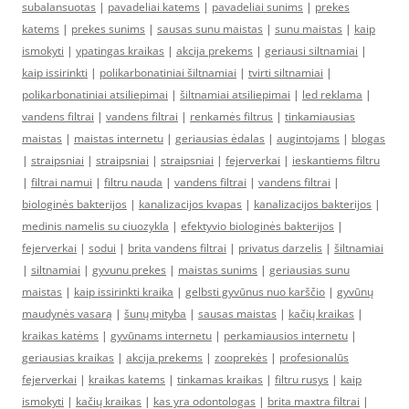
subalansuotas
|
pavadeliai katems
|
pavadeliai sunims
|
prekes
katems
|
prekes sunims
|
sausas sunu maistas
|
sunu maistas
|
kaip
ismokyti
|
ypatingas kraikas
|
akcija prekems
|
geriausi siltnamiai
|
kaip issirinkti
|
polikarbonatiniai šiltnamiai
|
tvirti siltnamiai
|
polikarbonatiniai atsiliepimai
|
šiltnamiai atsiliepimai
|
led reklama
|
vandens filtrai
|
vandens filtrai
|
renkamės filtrus
|
tinkamiausias
maistas
|
maistas internetu
|
geriausias ėdalas
|
augintojams
|
blogas
|
straipsniai
|
straipsniai
|
straipsniai
|
fejerverkai
|
ieskantiems filtru
|
filtrai namui
|
filtru nauda
|
vandens filtrai
|
vandens filtrai
|
biologinės bakterijos
|
kanalizacijos kvapas
|
kanalizacijos bakterijos
|
medinis namelis su ciuozykla
|
efektyvio biologinės bakterijos
|
fejerverkai
|
sodui
|
brita vandens filtrai
|
privatus darzelis
|
šiltnamiai
|
siltnamiai
|
gyvunu prekes
|
maistas sunims
|
geriausias sunu
maistas
|
kaip issirinkti kraika
|
gelbsti gyvūnus nuo karščio
|
gyvūnų
maudynės vasarą
|
šunų mityba
|
sausas maistas
|
kačių kraikas
|
kraikas katėms
|
gyvūnams internetu
|
perkamiausios internetu
|
geriausias kraikas
|
akcija prekems
|
zooprekės
|
profesionalūs
fejerverkai
|
kraikas katems
|
tinkamas kraikas
|
filtru rusys
|
kaip
ismokyti
|
kačių kraikas
|
kas yra odontologas
|
brita maxtra filtrai
|