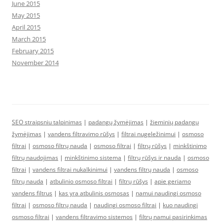
June 2015
May 2015
April 2015
March 2015
February 2015
November 2014
SEO straipsniu talpinimas
|
padangų žymėjimas
|
žieminių padangų
žymėjimas
|
vandens filtravimo rūšys
|
filtrai nugeležinimui
|
osmoso
filtrai
|
osmoso filtrų nauda
|
osmoso filtrai
|
filtrų rūšys
|
minkštinimo
filtrų naudojimas
|
minkštinimo sistema
|
filtrų rūšys ir nauda
|
osmoso
filtrai
|
vandens filtrai nukalkinimui
|
vandens filtrų nauda
|
osmoso
filtrų nauda
|
atbulinio osmoso filtrai
|
filtrų rūšys
|
apie geriamo
vandens filtrus
|
kas yra atbulinis osmosas
|
namui naudingi osmoso
filtrai
|
osmoso filtrų nauda
|
naudingi osmoso filtrai
|
kuo naudingi
osmoso filtrai
|
vandens filtravimo sistemos
|
filtrų namui pasirinkimas