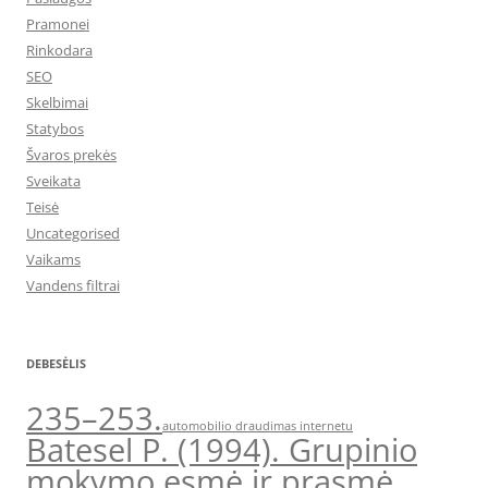
Pramonei
Rinkodara
SEO
Skelbimai
Statybos
Švaros prekės
Sveikata
Teisė
Uncategorised
Vaikams
Vandens filtrai
DEBESĖLIS
235–253.
automobilio draudimas internetu
Batesel P. (1994). Grupinio
mokymo esmė ir prasmė.