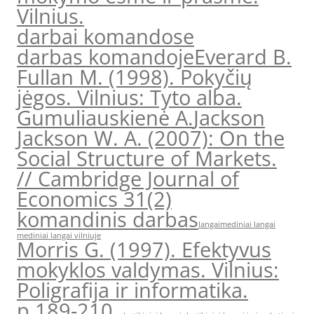
Vilnius.
darbai komandose
darbas komandoje
Everard B.
Fullan M. (1998). Pokyčių
jėgos. Vilnius: Tyto alba.
Gumuliauskienė A.
Jackson
Jackson W. A. (2007): On the
Social Structure of Markets.
// Cambridge Journal of
Economics 31(2)
komandinis darbas
langai
mediniai langai
mediniai langai vilniuje
Morris G. (1997). Efektyvus
mokyklos valdymas. Vilnius:
Poligrafija ir informatika.
p.189-210.