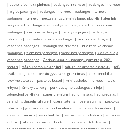
|
seo straipsniu talpinimas
|
padangos internetu
|
padangos internetu
|
pigios padangos
|
padangos internetu
|
padangos internetu
|
padangos internetu
|
neuzsalantis zieminis langu ploviklis
|
zieminis
langu ploviklis
|
langu plovimo skystis
|
langu ploviklis
|
vasarines
padangos
|
ziemines padangos
|
padangos pigiau
|
padangos
internetu
|
nuo kada keiciamos padangos
|
ziemines padangos
|
vasarines padangos
|
padangu pasirinkimas
|
nuo kada keiciamos
padangos
|
ziemines padangos
|
vasarines padangos
|
Kiek kainuoja
vasarines padangos
|
Geriausi asariniu padangu gamintojai 2021
metais
|
tofu su bambuko anglimi
|
tofu zalios arbatos ekstraktu
|
tofu
kraikas originalus
|
prekiu gyvunams grazinimas
|
elektromobiliu
krovimo stoteles
|
paskolos bustui
|
mini paskolos internetu
|
kaciu
mityba
|
išmokykite katę
|
perkraustymo paslaugos vilniuje
|
odontologijos klinika
|
super premium
|
sunu maistas
|
sunu edalas
|
valandinis darzelis vilniuje
|
josera katems
|
josera sunims
|
paskolos
internetu
|
guoliai sunims
|
dubeneliai sunims
|
sunu dziovintuvai
|
konservai sunims
|
kaciu tualetas
|
sausas maistas katems
|
konservai
katems
|
silikoninis kraikas
|
bentonitinis kraikas
|
tofu kraikas
|
sausas maistas sunims
|
info
|
kaip sutaupyti gyvunams
|
prekes