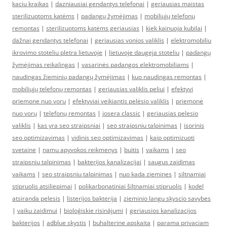
kaciu kraikas
|
dazniausiai gendantys telefonai
|
geriausias maistas
sterilizuotoms katėms
|
padangų žymėjimas
|
mobiliųjų telefonų
remontas
|
sterilizuotoms katėms geriausias
|
kiek kainuoja kubilai
|
dažnai gendantys telefonai
|
geriausias vonios valiklis
|
elektromobiliu
ikrovimo stoteliu pletra lietuvoje
|
lietuvoje daugeja stoteliu
|
padangų
žymėjimas reikalingas
|
vasarinės padangos elektromobiliams
|
naudingas žieminių padangų žymėjimas
|
kuo naudingas remontas
|
mobiliųjų telefonų remontas
|
geriausias valiklis peliui
|
efektyvi
priemone nuo voru
|
efektyviai veikiantis pelėsio valiklis
|
priemonė
nuo vorų
|
telefonų remontas
|
josera classic
|
geriausias pelesio
valiklis
|
kas yra seo straipsniai
|
seo straipsniu talpinimas
|
isorinis
seo optimizavimas
|
vidinis seo optimizavimas
|
kaip optimizuoti
svetaine
|
namu apyvokos reikmenys
|
buitis
|
vaikams
|
seo
straipsniu talpinimas
|
bakterijos kanalizacijai
|
saugus zaidimas
vaikams
|
seo straipsniu talpinimas
|
nuo kada ziemines
|
siltnamiai
stipruolis atsiliepimai
|
polikarbonatiniai šiltnamiai stipruolis
|
kodel
atsiranda pelesis
|
listerijos bakterija
|
zieminio langu skyscio savybes
|
vaiku zaidimui
|
bioloģiskie risinājumi
|
geriausios kanalizacijos
bakterijos
|
adblue skystis
|
buhalterine apskaita
|
parama privaciam