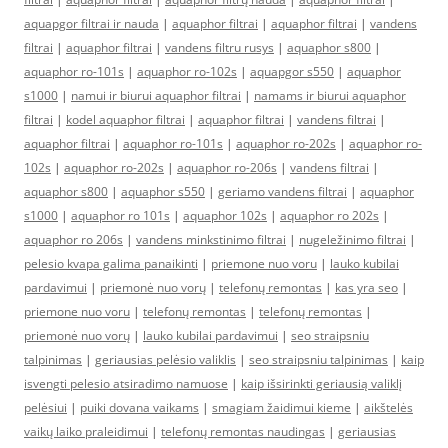
aquapgor filtrai ir nauda
|
aquaphor filtrai
|
aquaphor filtrai
|
vandens
filtrai
|
aquaphor filtrai
|
vandens filtru rusys
|
aquaphor s800
|
aquaphor ro-101s
|
aquaphor ro-102s
|
aquapgor s550
|
aquaphor
s1000
|
namui ir biurui aquaphor filtrai
|
namams ir biurui aquaphor
filtrai
|
kodel aquaphor filtrai
|
aquaphor filtrai
|
vandens filtrai
|
aquaphor filtrai
|
aquaphor ro-101s
|
aquaphor ro-202s
|
aquaphor ro-
102s
|
aquaphor ro-202s
|
aquaphor ro-206s
|
vandens filtrai
|
aquaphor s800
|
aquaphor s550
|
geriamo vandens filtrai
|
aquaphor
s1000
|
aquaphor ro 101s
|
aquaphor 102s
|
aquaphor ro 202s
|
aquaphor ro 206s
|
vandens minkstinimo filtrai
|
nugeležinimo filtrai
|
pelesio kvapa galima panaikinti
|
priemone nuo voru
|
lauko kubilai
pardavimui
|
priemonė nuo vorų
|
telefonų remontas
|
kas yra seo
|
priemone nuo voru
|
telefonų remontas
|
telefonų remontas
|
priemonė nuo vorų
|
lauko kubilai pardavimui
|
seo straipsniu
talpinimas
|
geriausias pelėsio valiklis
|
seo straipsniu talpinimas
|
kaip
isvengti pelesio atsiradimo namuose
|
kaip išsirinkti geriausią valiklį
pelėsiui
|
puiki dovana vaikams
|
smagiam žaidimui kieme
|
aikštelės
vaikų laiko praleidimui
|
telefonų remontas naudingas
|
geriausias