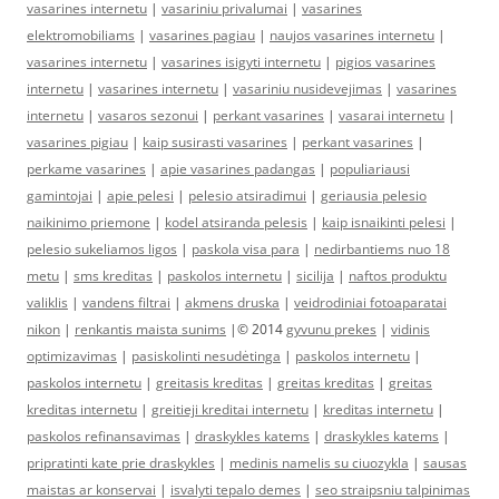
vasarines internetu
|
vasariniu privalumai
|
vasarines
elektromobiliams
|
vasarines pagiau
|
naujos vasarines internetu
|
vasarines internetu
|
vasarines isigyti internetu
|
pigios vasarines
internetu
|
vasarines internetu
|
vasariniu nusidevejimas
|
vasarines
internetu
|
vasaros sezonui
|
perkant vasarines
|
vasarai internetu
|
vasarines pigiau
|
kaip susirasti vasarines
|
perkant vasarines
|
perkame vasarines
|
apie vasarines padangas
|
populiariausi
gamintojai
|
apie pelesi
|
pelesio atsiradimui
|
geriausia pelesio
naikinimo priemone
|
kodel atsiranda pelesis
|
kaip isnaikinti pelesi
|
pelesio sukeliamos ligos
|
paskola visa para
|
nedirbantiems nuo 18
metu
|
sms kreditas
|
paskolos internetu
|
sicilija
|
naftos produktu
valiklis
|
vandens filtrai
|
akmens druska
|
veidrodiniai fotoaparatai
nikon
|
renkantis maista sunims
|© 2014
gyvunu prekes
|
vidinis
optimizavimas
|
pasiskolinti nesudėtinga
|
paskolos internetu
|
paskolos internetu
|
greitasis kreditas
|
greitas kreditas
|
greitas
kreditas internetu
|
greitieji kreditai internetu
|
kreditas internetu
|
paskolos refinansavimas
|
draskykles katems
|
draskykles katems
|
pripratinti kate prie draskykles
|
medinis namelis su ciuozykla
|
sausas
maistas ar konservai
|
isvalyti tepalo demes
|
seo straipsniu talpinimas