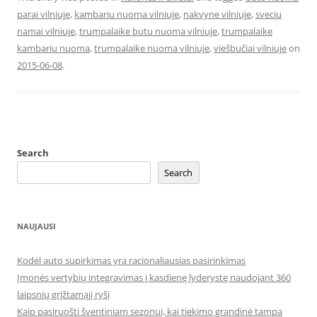
parai vilniuje
,
kambariu nuoma vilniuje
,
nakvyne vilniuje
,
sveciu
namai vilniuje
,
trumpalaike butu nuoma vilniuje
,
trumpalaike
kambariu nuoma
,
trumpalaike nuoma vilniuje
,
viešbučiai vilniuje
on
2015-06-08
.
Search
Search
NAUJAUSI
Kodėl auto supirkimas yra racionaliausias pasirinkimas
Įmonės vertybių integravimas į kasdienę lyderystę naudojant 360
laipsnių grįžtamąjį ryšį
Kaip pasiruošti šventiniam sezonui, kai tiekimo grandinė tampa