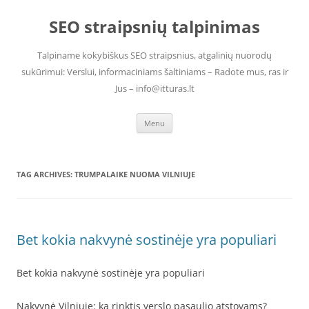
Skip
to
SEO straipsnių talpinimas
content
Talpiname kokybiškus SEO straipsnius, atgalinių nuorodų
sukūrimui: Verslui, informaciniams šaltiniams – Radote mus, ras ir
Jus – info@itturas.lt
Menu
TAG ARCHIVES:
TRUMPALAIKE NUOMA VILNIUJE
Bet kokia nakvynė sostinėje yra populiari
Bet kokia nakvynė sostinėje yra populiari
Nakvynė Vilniuje: ką rinktis verslo pasaulio atstovams?