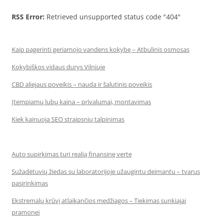
RSS Error:
Retrieved unsupported status code "404"
Kaip pagerinti geriamojo vandens kokybę – Atbulinis osmosas
Kokybiškos vidaus durys Vilniuje
CBD aliejaus poveikis – nauda ir šalutinis poveikis
Įtempiamų lubų kaina – privalumai, montavimas
Kiek kainuoja SEO straipsnių talpinimas
Auto supirkimas turi realią finansinę vertę
Sužadėtuvių žiedas su laboratorijoje užaugintu deimantu – tvarus
pasirinkimas
Ekstremalų krūvį atlaikančios medžiagos – Tiekimas sunkiajai
pramonei