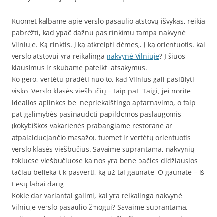
Kuomet kalbame apie verslo pasaulio atstovų išvykas, reikia
pabrėžti, kad ypač dažnu pasirinkimu tampa nakvynė
Vilniuje. Ką rinktis, į ką atkreipti dėmesį, į ką orientuotis, kai
verslo atstovui yra reikalinga
nakvynė Vilniuje
? Į šiuos
klausimus ir skubame pateikti atsakymus.
Ko gero, vertėtų pradėti nuo to, kad Vilnius gali pasiūlyti
visko. Verslo klasės viešbučių – taip pat. Taigi, jei norite
idealios aplinkos bei nepriekaištingo aptarnavimo, o taip
pat galimybės pasinaudoti papildomos paslaugomis
(kokybiškos vakarienės prabangiame restorane ar
atpalaiduojančio masažo), tuomet ir vertėtų orientuotis
verslo klasės viešbučius. Savaime suprantama, nakvynių
tokiuose viešbučiuose kainos yra bene pačios didžiausios
tačiau belieka tik pasverti, ką už tai gaunate. O gaunate – iš
tiesų labai daug.
Kokie dar variantai galimi, kai yra reikalinga nakvynė
Vilniuje verslo pasaulio žmogui? Savaime suprantama,