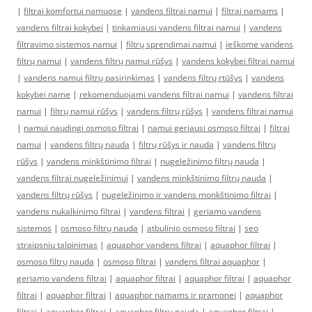
|
filtrai komfortui namuose
|
vandens filtrai namui
|
filtrai namams
|
vandens filtrai kokybei
|
tinkamiausi vandens filtrai namui
|
vandens
filtravimo sistemos namui
|
filtrų sprendimai namui
|
ieškome vandens
filtrų namui
|
vandens filtrų namui rūšys
|
vandens kokybei filtrai namui
|
vandens namui filtrų pasirinkimas
|
vandens filtrų rtūšys
|
vandens
kokybei name
|
rekomenduojami vandens filtrai namui
|
vandens filtrai
namui
|
filtrų namui rūšys
|
vandens filtrų rūšys
|
vandens filtrai namui
|
namui naudingi osmoso filtrai
|
namui geriausi osmoso filtrai
|
filtrai
namui
|
vandens filtrų nauda
|
filtrų rūšys ir nauda
|
vandens filtrų
rūšys
|
vandens minkštinimo filtrai
|
nugeležinimo filtrų nauda
|
vandens filtrai nugeležinimui
|
vandens minkštinimo filtrų nauda
|
vandens filtrų rūšys
|
nugeležinimo ir vandens monkštinimo filtrai
|
vandens nukalkinimo filtrai
|
vandens filtrai
|
geriamo vandens
sistemos
|
osmoso filtrų nauda
|
atbulinio osmoso filtrai
|
seo
straipsniu talpinimas
|
aquaphor vandens filtrai
|
aquaphor filtrai
|
osmoso filtrų nauda
|
osmoso filtrai
|
vandens filtrai aquaphor
|
geriamo vandens filtrai
|
aquaphor filtrai
|
aquaphor filtrai
|
aquaphor
filtrai
|
aquaphor filtrai
|
aquaphor namams ir pramonei
|
aquaphor
filtrai
|
aquaphor filtrai
|
aquaphor filtrų nauda
|
aquaphor filtrai
|