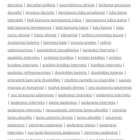
darzeliui
|
darzeliai gelbeja
|
pasirinkimas vilniuje
|
ieskome geriausio
darzelio
|
privatus darzelis
|
itempiamu lubu privalumai
|
lubu kaina
netrukdo
|
kiek kainuoja itempiamos lubos
|
itempiamos lubos kaina
|
kiek kainuoja itempiamos
|
kiek kainuoja lubos
|
lubu kainos
|
lubu
rusys vilniuje
|
lubos vilniuje
|
siltnamiai
|
turbinu remontas kaune
|
straipsniai katems
|
laiminga kate
|
gyvunu prekes
|
vidinis
optimizavimas
|
pasiskolinti nesudėtinga
|
paskolos internetu
|
paskolos internetu
|
greitasis kreditas
|
greitas kreditas
|
greitas
kreditas internetu
|
greitieji kreditai internetu
|
kreditas internetu
|
paskolos refinansavimas
|
draskykles katems
|
draskykles katems
|
pripratinti kate prie draskykles
|
medinis namelis su ciuozykla
|
sausas
maistas ar konservai
|
isvalyti tepalo demes
|
seo straipsniu talpinimas
|
seo straipsniu talpinimas
|
padangos internetu
|
padangos internetu
|
padangos internetu
|
pigios padangos
|
padangos internetu
|
padangos internetu
|
neuzsalantis zieminis langu ploviklis
|
zieminis
langu ploviklis
|
langu plovimo skystis
|
langu ploviklis
|
vasarines
padangos
|
ziemines padangos
|
padangos pigiau
|
padangos
internetu
|
nuo kada keiciamos padangos
|
ziemines padangos
|
vasarines padangos
|
padangu pasirinkimas
|
nuo kada keiciamos