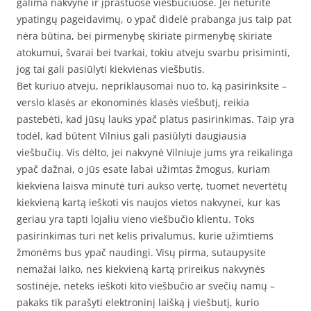
galima nakvynė ir įprastuose viešbučiuose. Jei neturite
ypatingų pageidavimų, o ypač didelė prabanga jus taip pat
nėra būtina, bei pirmenybę skiriate pirmenybę skiriate
atokumui, švarai bei tvarkai, tokiu atveju svarbu prisiminti,
jog tai gali pasiūlyti kiekvienas viešbutis.
Bet kuriuo atveju, nepriklausomai nuo to, ką pasirinksite –
verslo klasės ar ekonominės klasės viešbutį, reikia
pastebėti, kad jūsų lauks ypač platus pasirinkimas. Taip yra
todėl, kad būtent Vilnius gali pasiūlyti daugiausia
viešbučių. Vis dėlto, jei nakvynė Vilniuje jums yra reikalinga
ypač dažnai, o jūs esate labai užimtas žmogus, kuriam
kiekviena laisva minutė turi aukso vertę, tuomet nevertėtų
kiekvieną kartą ieškoti vis naujos vietos nakvynei, kur kas
geriau yra tapti lojaliu vieno viešbučio klientu. Toks
pasirinkimas turi net kelis privalumus, kurie užimtiems
žmonėms bus ypač naudingi. Visų pirma, sutaupysite
nemažai laiko, nes kiekvieną kartą prireikus nakvynės
sostinėje, neteks ieškoti kito viešbučio ar svečių namų –
pakaks tik parašyti elektroninį laišką į viešbutį, kurio