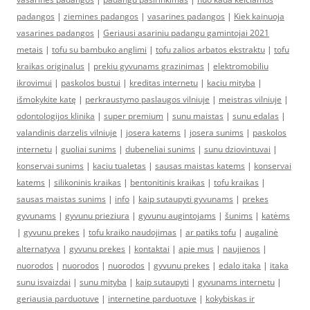
padangos
|
ziemines padangos
|
vasarines padangos
|
Kiek kainuoja
vasarines padangos
|
Geriausi asariniu padangu gamintojai 2021
metais
|
tofu su bambuko anglimi
|
tofu zalios arbatos ekstraktu
|
tofu
kraikas originalus
|
prekiu gyvunams grazinimas
|
elektromobiliu
ikrovimui
|
paskolos bustui
|
kreditas internetu
|
kaciu mityba
|
išmokykite katę
|
perkraustymo paslaugos vilniuje
|
meistras vilniuje
|
odontologijos klinika
|
super premium
|
sunu maistas
|
sunu edalas
|
valandinis darzelis vilniuje
|
josera katems
|
josera sunims
|
paskolos
internetu
|
guoliai sunims
|
dubeneliai sunims
|
sunu dziovintuvai
|
konservai sunims
|
kaciu tualetas
|
sausas maistas katems
|
konservai
katems
|
silikoninis kraikas
|
bentonitinis kraikas
|
tofu kraikas
|
sausas maistas sunims
|
info
|
kaip sutaupyti gyvunams
|
prekes
gyvunams
|
gyvunu prieziura
|
gyvunu augintojams
|
šunims
|
katėms
|
gyvunu prekes
|
tofu kraiko naudojimas
|
ar patiks tofu
|
augalinė
alternatyva
|
gyvunu prekes
|
kontaktai
|
apie mus
|
naujienos
|
nuorodos
|
nuorodos
|
nuorodos
|
gyvunu prekes
|
edalo itaka
|
itaka
sunu isvaizdai
|
sunu mityba
|
kaip sutaupyti
|
gyvunams internetu
|
geriausia parduotuve
|
internetine parduotuve
|
kokybiskas ir