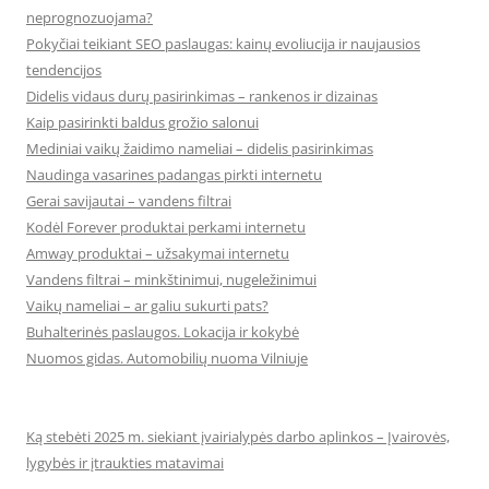
neprognozuojama?
Pokyčiai teikiant SEO paslaugas: kainų evoliucija ir naujausios
tendencijos
Didelis vidaus durų pasirinkimas – rankenos ir dizainas
Kaip pasirinkti baldus grožio salonui
Mediniai vaikų žaidimo nameliai – didelis pasirinkimas
Naudinga vasarines padangas pirkti internetu
Gerai savijautai – vandens filtrai
Kodėl Forever produktai perkami internetu
Amway produktai – užsakymai internetu
Vandens filtrai – minkštinimui, nugeležinimui
Vaikų nameliai – ar galiu sukurti pats?
Buhalterinės paslaugos. Lokacija ir kokybė
Nuomos gidas. Automobilių nuoma Vilniuje
Ką stebėti 2025 m. siekiant įvairialypės darbo aplinkos – Įvairovės,
lygybės ir įtraukties matavimai