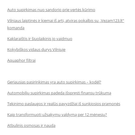
Auto supirkimas nuo sandorio prie vertės kūrimo
Vilniaus laiptinės ir kiemai iš arti, atviras pokalbis su „Vezam123.lt“
komanda
Kaklaraištis ir šiuolaikinis jo vaidmuo
Kokybiškos vidaus durys Vilniuje
Aquaphor filtrai
Geriausias pasirinkimas yra auto supirkimas – kodėl?
Automobilių supirkimas padeda išspręsti finansų trūkumą
Tekinimo paslaugos ir realūs pavyzdžiai iš sunkiosios pramonės
Kaip transformuoti užsakymų valdymą per 12 mėnesių?
Atbulinis osmosas ir nauda