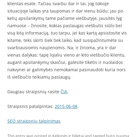
klientas esate. Tačiau svarbu dar ir tai, jog tokioje
situacijoje laikas yra taupomas ir dar vienu būdu: jau po
kelių apsilankymų tame pačiame viešbutyje, jausitės lyg
namuose – žinosite, kokias paslaugas viešbutis siūlo bei
visą kitą informaciją, tuo tarpu, jei kas kartą apsistosite vis
kitame, teks skirti šiek tiek laiko, kad susipažintumėte su
svarbiausiomis naujienomis. Na, ir žinoma, yra ir dar
vienas dalykas: tapę lojaliu vieno ar kito viešbučio klientu,
augant apsilankymų skaičiui, galėsite tikėtis ir nuolaidos
nakvynei ar galimybės nemokamai pasinaudoti kuria nors
iš viešbučio teikiamų paslaugų.
Daugiau straipsnių rasite
ČIA
.
Straipsnis patalpintas:
2015-06-08
.
SEO straipsnių talpinimas
This entry was posted in
Kelionės ir bilietai
and tagged
buto nuoma