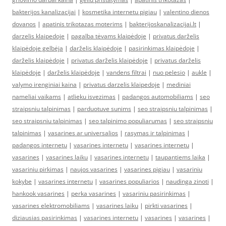
bakterijos kanalizacijai
|
kosmetika internetu pigiau
|
valentino dienos
dovanos
|
apatinis trikotazas moterims
|
bakterijoskanalizacijai.lt
|
darzelis klaipedoje
|
pagalba tėvams klaipėdoje
|
privatus darželis
klaipėdoje gelbėja
|
darželis klaipėdoje
|
pasirinkimas klaipėdoje
|
darželis klaipėdoje
|
privatus darželis klaipėdoje
|
privatus darželis
klaipėdoje
|
darželis klaipėdoje
|
vandens filtrai
|
nuo pelesio
|
aukle
|
valymo irenginiai kaina
|
privatus darzelis klaipedoje
|
mediniai
nameliai vaikams
|
atlieku isvezimas
|
padangos automobiliams
|
seo
straipsniu talpinimas
|
parduotuve sunims
|
seo straipsniu talpinimas
|
seo straipsniu talpinimas
|
seo talpinimo populiarumas
|
seo straipsniu
talpinimas
|
vasarines ar universalios
|
rasymas ir talpinimas
|
padangos internetu
|
vasarines internetu
|
vasarines internetu
|
vasarines
|
vasarines laiku
|
vasarines internetu
|
taupantiems laika
|
vasariniu pirkimas
|
naujos vasarines
|
vasarines pigiau
|
vasariniu
kokybe
|
vasarines internetu
|
vasarines populiarios
|
naudinga zinoti
|
hankook vasarines
|
perka vasarines
|
vasariniu pasirinkimas
|
vasarines elektromobiliams
|
vasarines laiku
|
pirkti vasarines
|
diziausias pasirinkimas
|
vasarines internetu
|
vasarines
|
vasarines
|