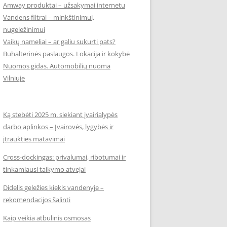
Amway produktai – užsakymai internetu
Vandens filtrai – minkštinimui,
nugeležinimui
Vaikų nameliai – ar galiu sukurti pats?
Buhalterinės paslaugos. Lokacija ir kokybė
Nuomos gidas. Automobilių nuoma
Vilniuje
Ką stebėti 2025 m. siekiant įvairialypės
darbo aplinkos – Įvairovės, lygybės ir
įtraukties matavimai
Cross-dockingas: privalumai, ribotumai ir
tinkamiausi taikymo atvejai
Didelis geležies kiekis vandenyje –
rekomendacijos šalinti
Kaip veikia atbulinis osmosas