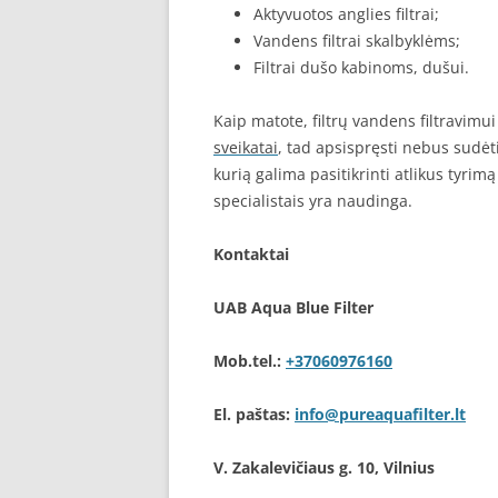
Aktyvuotos anglies filtrai;
Vandens filtrai skalbyklėms;
Filtrai dušo kabinoms, dušui.
Kaip matote, filtrų vandens filtravimu
sveikatai
, tad apsispręsti nebus sudėt
kurią galima pasitikrinti atlikus tyrim
specialistais yra naudinga.
Kontaktai
UAB Aqua Blue Filter
Mob.tel.:
+37060976160
El. paštas:
info@pureaquafilter.lt
V. Zakalevičiaus g. 10, Vilnius