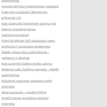
pasirinkimas
Įmonės vertybių integravimas į kasdienę
lyderystę naudojant 360 laipsnių
grįžtamąjį ryšį
Kaip pasiruošti šventiniam sezonui, kai
tiekimo grandinė tampa
neprognozuojama?
Pokyčiai teikiant SEO paslaugas: kainų
evoliucija ir naujausios tendencijos
Didelis vidaus durų pasirinkimas –
rankenos ir dizainas
Kaip pasirinkti baldus grožio salonui
Mediniai vaikų žaidimo nameliai – didelis
pasirinkimas
Naudinga vasarines padangas pirkti
internetu
Gerai savijautai – vandens filtrai
Kodėl Forever produktai perkami
internetu