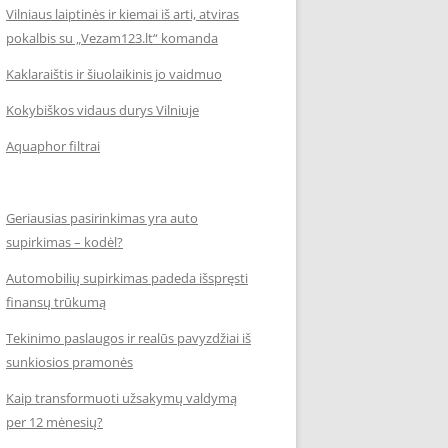
Vilniaus laiptinės ir kiemai iš arti, atviras
pokalbis su „Vezam123.lt“ komanda
Kaklaraištis ir šiuolaikinis jo vaidmuo
Kokybiškos vidaus durys Vilniuje
Aquaphor filtrai
Geriausias pasirinkimas yra auto
supirkimas – kodėl?
Automobilių supirkimas padeda išspręsti
finansų trūkumą
Tekinimo paslaugos ir realūs pavyzdžiai iš
sunkiosios pramonės
Kaip transformuoti užsakymų valdymą
per 12 mėnesių?