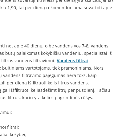
andens suvartojimo kiekis per dieną yra skaičiuojamas
iekia 1,90, tai per dieną rekomenduojama suvartoti apie
ti net apie 40 dienų, o be vandens vos 7-8, vandens
as būtų palaikomas kokybišku vandeniu, specialistai iš
 filtrus vandens filtravimui.
Vandens filtrai
tiek buitiniams vartotojams, tiek pramoniniams. Nors
s, jų vandens filtravimo pajėgumas nėra toks, kaip
ali per dieną išfiltruoti kelis litrus vandens,
 gali išfiltruoti keliasdešimt litrų per pusdienį. Tačiau
ius filtrus, kurių yra kelios pagrindinės rūšys.
avimui;
) filtrai;
aliai kokybei;