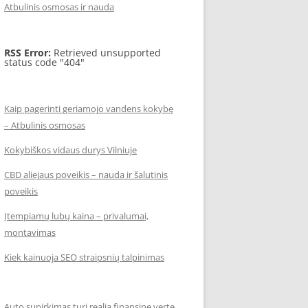
Atbulinis osmosas ir nauda
RSS Error:
Retrieved unsupported
status code "404"
Kaip pagerinti geriamojo vandens kokybę
– Atbulinis osmosas
Kokybiškos vidaus durys Vilniuje
CBD aliejaus poveikis – nauda ir šalutinis
poveikis
Įtempiamų lubų kaina – privalumai,
montavimas
Kiek kainuoja SEO straipsnių talpinimas
Auto supirkimas turi realią finansinę vertę