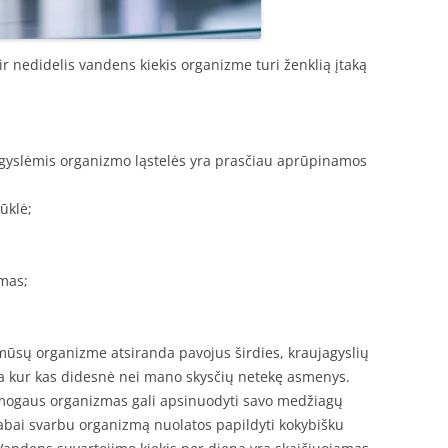
r nedidelis vandens kiekis organizme turi ženklią įtaką
jagyslėmis organizmo ląstelės yra prasčiau aprūpinamos
ūklė;
umas;
ūsų organizme atsiranda pavojus širdies, kraujagyslių
ra kur kas didesnė nei mano skysčių netekę asmenys.
mogaus organizmas gali apsinuodyti savo medžiagų
labai svarbu organizmą nuolatos papildyti kokybišku