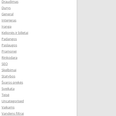
Draudimas
Durys
General
Interjeras
Įranga
Kelionės ir bilietai
Padangos
Paslaugos
Pramonei
Rinkodara
SEO
Skelbimai
Statybos
Švaros prekės
Sveikata
Teisė
Uncategorised
Vaikams
Vandens filtrai