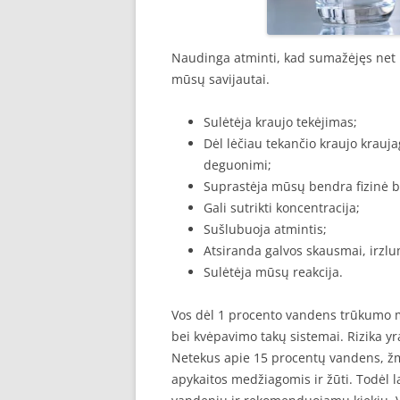
Naudinga atminti, kad sumažėjęs net i
mūsų savijautai.
Sulėtėja kraujo tekėjimas;
Dėl lėčiau tekančio kraujo krau
deguonimi;
Suprastėja mūsų bendra fizinė b
Gali sutrikti koncentracija;
Sušlubuoja atmintis;
Atsiranda galvos skausmai, irzl
Sulėtėja mūsų reakcija.
Vos dėl 1 procento vandens trūkumo m
bei kvėpavimo takų sistemai. Rizika y
Netekus apie 15 procentų vandens, ž
apykaitos medžiagomis ir žūti. Todėl 