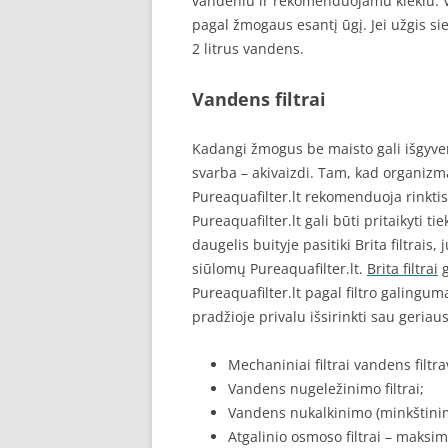
vandeniu ir rekomenduojamu kiekiu. V
pagal žmogaus esantį ūgį. Jei užgis s
2 litrus vandens.
Vandens filtrai
Kadangi žmogus be maisto gali išgyven
svarba – akivaizdi. Tam, kad organizm
Pureaquafilter.lt rekomenduoja rinktis
Pureaquafilter.lt gali būti pritaikyti 
daugelis buityje pasitiki Brita filtrai
siūlomų Pureaquafilter.lt.
Brita filtrai
g
Pureaquafilter.lt pagal filtro galingumą
pradžioje privalu išsirinkti sau geriaus
Mechaniniai filtrai vandens filtr
Vandens nugeležinimo filtrai;
Vandens nukalkinimo (minkštinimo
Atgalinio osmoso filtrai – maksim