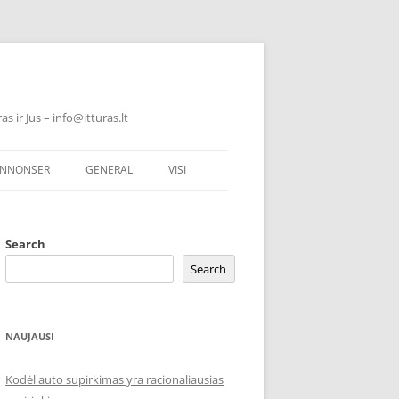
 ir Jus – info@itturas.lt
NNONSER
GENERAL
VISI
Search
Search
NAUJAUSI
Kodėl auto supirkimas yra racionaliausias