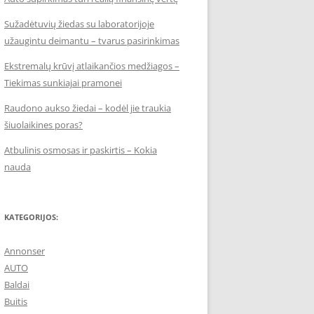
Sužadėtuvių žiedas su laboratorijoje
užaugintu deimantu – tvarus pasirinkimas
Ekstremalų krūvį atlaikančios medžiagos –
Tiekimas sunkiajai pramonei
Raudono aukso žiedai – kodėl jie traukia
šiuolaikines poras?
Atbulinis osmosas ir paskirtis – Kokia
nauda
KATEGORIJOS:
Annonser
AUTO
Baldai
Buitis