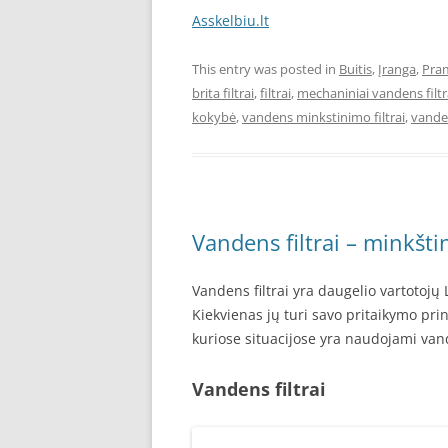
Asskelbiu.lt
This entry was posted in
Buitis
,
Įranga
,
Pra
brita filtrai
,
filtrai
,
mechaniniai vandens filtr
kokybė
,
vandens minkstinimo filtrai
,
vanden
Vandens filtrai – minkšt
Vandens filtrai yra daugelio vartotojų
Kiekvienas jų turi savo pritaikymo pri
kuriose situacijose yra naudojami va
Vandens filtrai