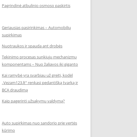
Pagrindinė atbulinio osmoso paskirtis
Geriausias pasirinkimas – Automobilių
supirkimas
Nuotraukos ir spauda ant drobės
Tekinimo procesas sunkiųjų mechanizmų
komponentams – Nuo žaliavos iki giganto
Kai ramybė yra svarbiau už greitį, kodėl
„Vezam123.lt“ renkasi pedantišką tvarką ir
BCA draudimą
Kaip pagerinti užsakymų valdymą?
Auto supirkimas nuo sandorio prie vertės
kūrimo