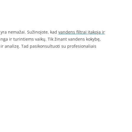
i yra nemažai. Sužinojote, kad
vandens filtrai įtakoja ir
inga ir turintiems vaikų. Tik žinant vandens kokybę,
ą ir analizę. Tad pasikonsultuoti su profesionaliais