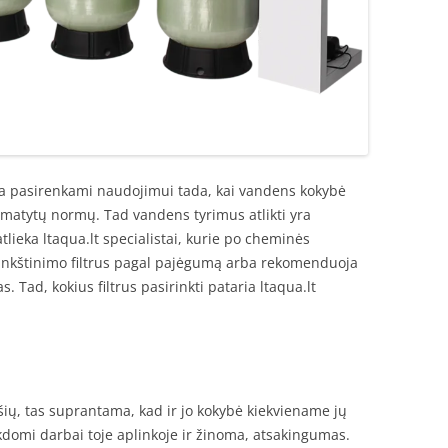
yra pasirenkami naudojimui tada, kai vandens kokybė
umatytų normų. Tad vandens tyrimus atlikti yra
tlieka ltaqua.lt specialistai, kurie po cheminės
nkštinimo filtrus pagal pajėgumą arba rekomenduoja
. Tad, kokius filtrus pasirinkti pataria ltaqua.lt
šių, tas suprantama, kad ir jo kokybė kiekviename jų
vykdomi darbai toje aplinkoje ir žinoma, atsakingumas.