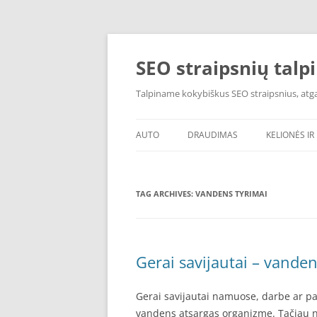
Skip
to
content
SEO straipsnių talp
Talpiname kokybiškus SEO straipsnius, atgal
AUTO
DRAUDIMAS
KELIONĖS IR 
TAG ARCHIVES:
VANDENS TYRIMAI
Gerai savijautai – vandens
Gerai savijautai namuose, darbe ar pa
vandens atsargas organizme. Tačiau ne