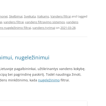
monei
,
Skelbimai
,
Sveikata
,
Vaikams
,
Vandens filtrai
and tagged
ai
,
vandens filtrai
,
vandens filtravimo sistemos
,
vandens
s nugeležinimo filtrai
,
vandens tyrimai
on
2021-03-28
.
inimui, nugeležinimui
 Lietuvoje pagalbininkai, užtikrinantys vandens kokybę.
ncipą bei pagrindinę paskirtį. Todėl naudinga žinoti,
ndens minkštinimo, kada
nugeležinimo
filtrai.