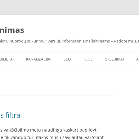
inimas
inių nuorodų sukūrimui: Verslui, informaciniams šaltiniams – Radote mus, ras
BILIETAI
KANALIZACIJAI
SEO
TEISĖ
SKELBIMAI
A
 filtrai
sivaikščiojimo metu naudinga kaskart papildyti
 tik vanduo turi įtakos mūsų savijautai. Vartojant