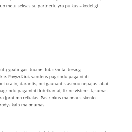
iuo metu seksas su partneriu yra puikus – kodėl gi
būtų ypatingas, tuomet lubrikantai tiesiog
okie. Pavyzdžiui, vandens pagrindu pagaminti
gi nei oralinį darantis, nei gaunantis asmuo nepajus labai
s pagrindu pagaminti lubrikantai, tik ne visiems tąsumas
ra įpratimo reikalas. Pasirinkus malonaus skonio
atrodys kaip malonumas.