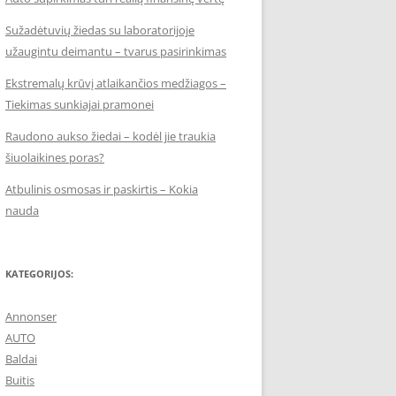
Sužadėtuvių žiedas su laboratorijoje
užaugintu deimantu – tvarus pasirinkimas
Ekstremalų krūvį atlaikančios medžiagos –
Tiekimas sunkiajai pramonei
Raudono aukso žiedai – kodėl jie traukia
šiuolaikines poras?
Atbulinis osmosas ir paskirtis – Kokia
nauda
KATEGORIJOS:
Annonser
AUTO
Baldai
Buitis