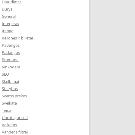
Draudimas
Durys
General
Interjeras
Įranga
Kelionės ir bilietai
Padangos
Paslaugos
Pramonei
Rinkodara
SEO
Skelbimai
Statybos
Švaros prekės
Sveikata
Teisė
Uncategorised
Vaikams
Vandens filtrai