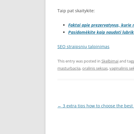
Taip pat skaitykite:
Faktai apie prezervatyvus, kurie 
Pasidomėkite kaip naudoti lubri
SEO straipsnių talpinimas
This entry was posted in
Skelbimai
and tag
masturbacija
,
oralinis seksas
,
vaginalinis se
Post
←
3 extra tips how to choose the bes
navigation