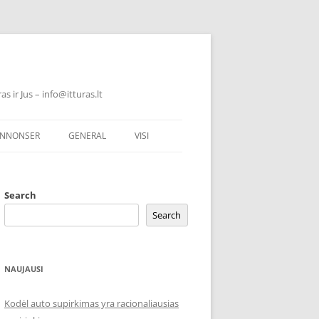
 ir Jus – info@itturas.lt
NNONSER
GENERAL
VISI
Search
Search
NAUJAUSI
Kodėl auto supirkimas yra racionaliausias