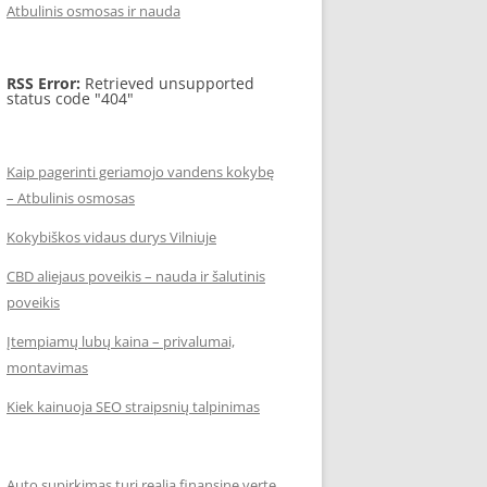
Atbulinis osmosas ir nauda
RSS Error:
Retrieved unsupported
status code "404"
Kaip pagerinti geriamojo vandens kokybę
– Atbulinis osmosas
Kokybiškos vidaus durys Vilniuje
CBD aliejaus poveikis – nauda ir šalutinis
poveikis
Įtempiamų lubų kaina – privalumai,
montavimas
Kiek kainuoja SEO straipsnių talpinimas
Auto supirkimas turi realią finansinę vertę