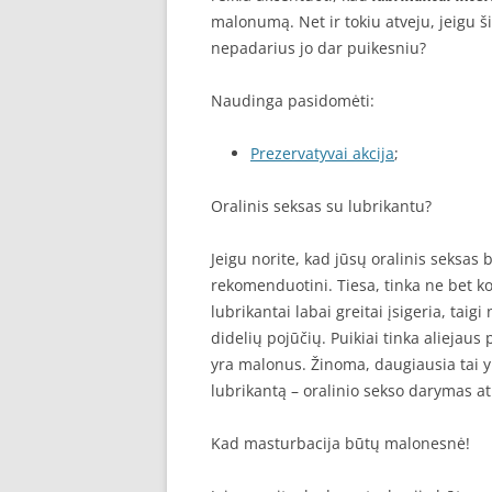
malonumą. Net ir tokiu atveju, jeigu š
nepadarius jo dar puikesniu?
Naudinga pasidomėti:
Prezervatyvai akcija
;
Oralinis seksas su lubrikantu?
Jeigu norite, kad jūsų oralinis seksas 
rekomenduotini. Tiesa, tinka ne bet k
lubrikantai labai greitai įsigeria, tai
didelių pojūčių. Puikiai tinka aliejau
yra malonus. Žinoma, daugiausia tai y
lubrikantą – oralinio sekso darymas 
Kad masturbacija būtų malonesnė!