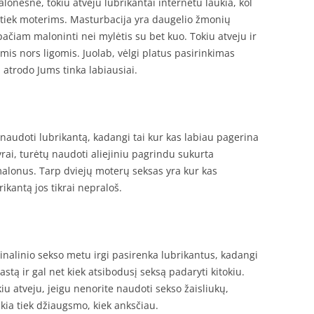
lonesnė, tokiu atveju lubrikantai internetu laukia, kol
s, tiek moterims. Masturbacija yra daugelio žmonių
pačiam maloninti nei mylėtis su bet kuo. Tokiu atveju ir
omis nors ligomis. Juolab, vėlgi platus pasirinkimas
 atrodo Jums tinka labiausiai.
naudoti lubrikantą, kadangi tai kur kas labiau pagerina
rai, turėtų naudoti aliejiniu pagrindu sukurta
alonus. Tarp dviejų moterų seksas yra kur kas
ikantą jos tikrai nepraloš.
inalinio sekso metu irgi pasirenka lubrikantus, kadangi
astą ir gal net kiek atsibodusį seksą padaryti kitokiu.
kiu atveju, jeigu nenorite naudoti sekso žaisliukų,
ikia tiek džiaugsmo, kiek anksčiau.