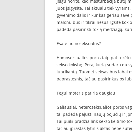
Jeigu norite, kad masturbacija būtų ma
juos įsigysite. Tai aktualu tiek vyram
gyvenimo dalis ir kur kas geriau save 
malonu bus ir tikrai nesusirgsite koki
padeda pasirinkti tokią medžiagą, kuri
Esate homoseksualus?
Homoseksualios poros taip pat turėtų 
sekso kokybę. Pora, kurią sudaro du vy
lubrikantą. Tuomet seksas bus labai m
paprastesnis, tačiau pasirinkusios lubr
Tegul moteris patiria daugiau
Galiausiai, heteroseksualios poros vag
tai padeda pajusti naujų pojūčių ir įpr
Tai puiki pradžia link sekso keitimo to
tačiau įprastas lytinis aktas nebe sute