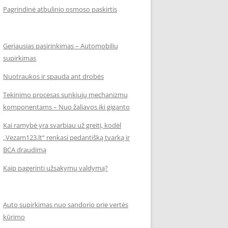
Pagrindinė atbulinio osmoso paskirtis
Geriausias pasirinkimas – Automobilių
supirkimas
Nuotraukos ir spauda ant drobės
Tekinimo procesas sunkiųjų mechanizmų
komponentams – Nuo žaliavos iki giganto
Kai ramybė yra svarbiau už greitį, kodėl
„Vezam123.lt“ renkasi pedantišką tvarką ir
BCA draudimą
Kaip pagerinti užsakymų valdymą?
Auto supirkimas nuo sandorio prie vertės
kūrimo