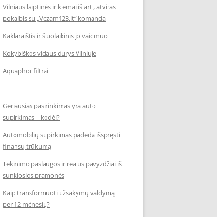
Vilniaus laiptinės ir kiemai iš arti, atviras
pokalbis su „Vezam123.lt“ komanda
Kaklaraištis ir šiuolaikinis jo vaidmuo
Kokybiškos vidaus durys Vilniuje
Aquaphor filtrai
Geriausias pasirinkimas yra auto
supirkimas – kodėl?
Automobilių supirkimas padeda išspręsti
finansų trūkumą
Tekinimo paslaugos ir realūs pavyzdžiai iš
sunkiosios pramonės
Kaip transformuoti užsakymų valdymą
per 12 mėnesių?