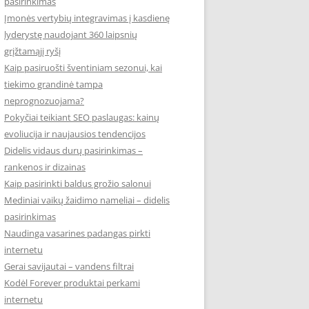
pasirinkimas
Įmonės vertybių integravimas į kasdienę
lyderystę naudojant 360 laipsnių
grįžtamąjį ryšį
Kaip pasiruošti šventiniam sezonui, kai
tiekimo grandinė tampa
neprognozuojama?
Pokyčiai teikiant SEO paslaugas: kainų
evoliucija ir naujausios tendencijos
Didelis vidaus durų pasirinkimas –
rankenos ir dizainas
Kaip pasirinkti baldus grožio salonui
Mediniai vaikų žaidimo nameliai – didelis
pasirinkimas
Naudinga vasarines padangas pirkti
internetu
Gerai savijautai – vandens filtrai
Kodėl Forever produktai perkami
internetu