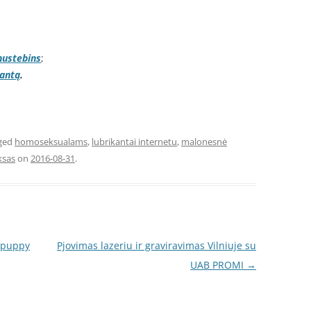
nustebins
;
kantą
.
ged
homoseksualams
,
lubrikantai internetu
,
malonesnė
ksas
on
2016-08-31
.
t puppy
Pjovimas lazeriu ir graviravimas Vilniuje su
UAB PROMI
→