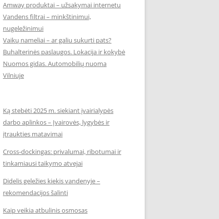
Amway produktai – užsakymai internetu
Vandens filtrai – minkštinimui,
nugeležinimui
Vaikų nameliai – ar galiu sukurti pats?
Buhalterinės paslaugos. Lokacija ir kokybė
Nuomos gidas. Automobilių nuoma
Vilniuje
Ką stebėti 2025 m. siekiant įvairialypės
darbo aplinkos – Įvairovės, lygybės ir
įtraukties matavimai
Cross-dockingas: privalumai, ribotumai ir
tinkamiausi taikymo atvejai
Didelis geležies kiekis vandenyje –
rekomendacijos šalinti
Kaip veikia atbulinis osmosas