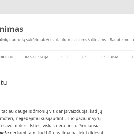
inimas
inių nuorodų sukūrimui: Verslui, informaciniams šaltiniams – Radote mus, ras
BILIETAI
KANALIZACIJAI
SEO
TEISĖ
SKELBIMAI
A
etu
, tačiau daugelis žmonių vis dar įsivaizduoja, kad jų
 moterų negebėjimu susijaudinti. Tuo pačiu ir vyrų
ti savo moters. Išties, viskas nėra tiesa. Pirmiausia
rnetu
perkami tam, kad būtų galima pasiekti didesnį