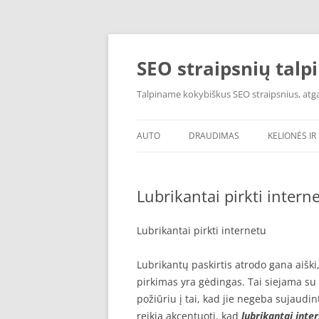
Skip
to
content
SEO straipsnių talp
Talpiname kokybiškus SEO straipsnius, atgal
AUTO
DRAUDIMAS
KELIONĖS IR 
Lubrikantai pirkti intern
Lubrikantai pirkti internetu
Lubrikantų paskirtis atrodo gana aiški
pirkimas yra gėdingas. Tai siejama su
požiūriu į tai, kad jie negeba sujaudin
reikia akcentuoti, kad
lubrikantai inte