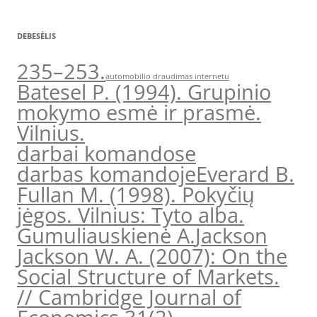
DEBESĖLIS
235–253.
automobilio draudimas internetu
Batesel P. (1994). Grupinio
mokymo esmė ir prasmė.
Vilnius.
darbai komandose
darbas komandoje
Everard B.
Fullan M. (1998). Pokyčių
jėgos. Vilnius: Tyto alba.
Gumuliauskienė A.
Jackson
Jackson W. A. (2007): On the
Social Structure of Markets.
// Cambridge Journal of