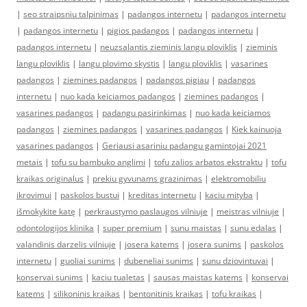
|
seo straipsniu talpinimas
|
padangos internetu
|
padangos internetu
|
padangos internetu
|
pigios padangos
|
padangos internetu
|
padangos internetu
|
neuzsalantis zieminis langu ploviklis
|
zieminis
langu ploviklis
|
langu plovimo skystis
|
langu ploviklis
|
vasarines
padangos
|
ziemines padangos
|
padangos pigiau
|
padangos
internetu
|
nuo kada keiciamos padangos
|
ziemines padangos
|
vasarines padangos
|
padangu pasirinkimas
|
nuo kada keiciamos
padangos
|
ziemines padangos
|
vasarines padangos
|
Kiek kainuoja
vasarines padangos
|
Geriausi asariniu padangu gamintojai 2021
metais
|
tofu su bambuko anglimi
|
tofu zalios arbatos ekstraktu
|
tofu
kraikas originalus
|
prekiu gyvunams grazinimas
|
elektromobiliu
ikrovimui
|
paskolos bustui
|
kreditas internetu
|
kaciu mityba
|
išmokykite katę
|
perkraustymo paslaugos vilniuje
|
meistras vilniuje
|
odontologijos klinika
|
super premium
|
sunu maistas
|
sunu edalas
|
valandinis darzelis vilniuje
|
josera katems
|
josera sunims
|
paskolos
internetu
|
guoliai sunims
|
dubeneliai sunims
|
sunu dziovintuvai
|
konservai sunims
|
kaciu tualetas
|
sausas maistas katems
|
konservai
katems
|
silikoninis kraikas
|
bentonitinis kraikas
|
tofu kraikas
|