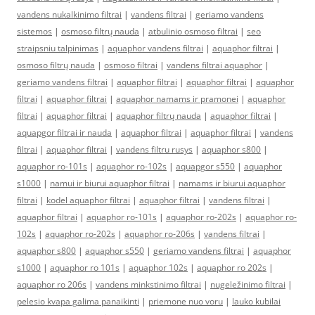
vandens nukalkinimo filtrai
|
vandens filtrai
|
geriamo vandens
sistemos
|
osmoso filtrų nauda
|
atbulinio osmoso filtrai
|
seo
straipsniu talpinimas
|
aquaphor vandens filtrai
|
aquaphor filtrai
|
osmoso filtrų nauda
|
osmoso filtrai
|
vandens filtrai aquaphor
|
geriamo vandens filtrai
|
aquaphor filtrai
|
aquaphor filtrai
|
aquaphor
filtrai
|
aquaphor filtrai
|
aquaphor namams ir pramonei
|
aquaphor
filtrai
|
aquaphor filtrai
|
aquaphor filtrų nauda
|
aquaphor filtrai
|
aquapgor filtrai ir nauda
|
aquaphor filtrai
|
aquaphor filtrai
|
vandens
filtrai
|
aquaphor filtrai
|
vandens filtru rusys
|
aquaphor s800
|
aquaphor ro-101s
|
aquaphor ro-102s
|
aquapgor s550
|
aquaphor
s1000
|
namui ir biurui aquaphor filtrai
|
namams ir biurui aquaphor
filtrai
|
kodel aquaphor filtrai
|
aquaphor filtrai
|
vandens filtrai
|
aquaphor filtrai
|
aquaphor ro-101s
|
aquaphor ro-202s
|
aquaphor ro-
102s
|
aquaphor ro-202s
|
aquaphor ro-206s
|
vandens filtrai
|
aquaphor s800
|
aquaphor s550
|
geriamo vandens filtrai
|
aquaphor
s1000
|
aquaphor ro 101s
|
aquaphor 102s
|
aquaphor ro 202s
|
aquaphor ro 206s
|
vandens minkstinimo filtrai
|
nugeležinimo filtrai
|
pelesio kvapa galima panaikinti
|
priemone nuo voru
|
lauko kubilai