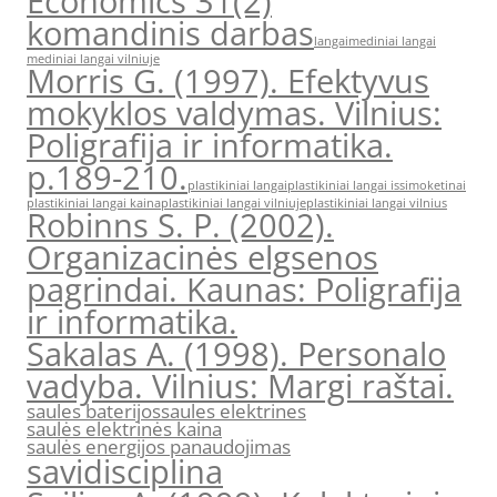
Economics 31(2)
komandinis darbas
langai
mediniai langai
mediniai langai vilniuje
Morris G. (1997). Efektyvus
mokyklos valdymas. Vilnius:
Poligrafija ir informatika.
p.189-210.
plastikiniai langai
plastikiniai langai issimoketinai
plastikiniai langai kaina
plastikiniai langai vilniuje
plastikiniai langai vilnius
Robinns S. P. (2002).
Organizacinės elgsenos
pagrindai. Kaunas: Poligrafija
ir informatika.
Sakalas A. (1998). Personalo
vadyba. Vilnius: Margi raštai.
saules baterijos
saules elektrines
saulės elektrinės kaina
saulės energijos panaudojimas
savidisciplina