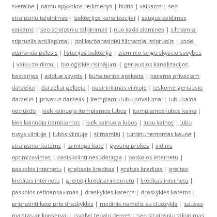
svetaine
|
namu apyvokos reikmenys
|
buitis
|
vaikams
|
seo
straipsniu talpinimas
|
bakterijos kanalizacijai
|
saugus zaidimas
vaikams
|
seo straipsniu talpinimas
|
nuo kada ziemines
|
siltnamiai
stipruolis atsiliepimai
|
polikarbonatiniai šiltnamiai stipruolis
|
kodel
atsiranda pelesis
|
listerijos bakterija
|
zieminio langu skyscio savybes
|
vaiku zaidimui
|
bioloģiskie risinājumi
|
geriausios kanalizacijos
bakterijos
|
adblue skystis
|
buhalterine apskaita
|
parama privaciam
darzeliui
|
darzeliai gelbeja
|
pasirinkimas vilniuje
|
ieskome geriausio
darzelio
|
privatus darzelis
|
itempiamu lubu privalumai
|
lubu kaina
netrukdo
|
kiek kainuoja itempiamos lubos
|
itempiamos lubos kaina
|
kiek kainuoja itempiamos
|
kiek kainuoja lubos
|
lubu kainos
|
lubu
rusys vilniuje
|
lubos vilniuje
|
siltnamiai
|
turbinu remontas kaune
|
straipsniai katems
|
laiminga kate
|
gyvunu prekes
|
vidinis
optimizavimas
|
pasiskolinti nesudėtinga
|
paskolos internetu
|
paskolos internetu
|
greitasis kreditas
|
greitas kreditas
|
greitas
kreditas internetu
|
greitieji kreditai internetu
|
kreditas internetu
|
paskolos refinansavimas
|
draskykles katems
|
draskykles katems
|
pripratinti kate prie draskykles
|
medinis namelis su ciuozykla
|
sausas
maistas ar konservai
|
isvalyti tepalo demes
|
seo straipsniu talpinimas