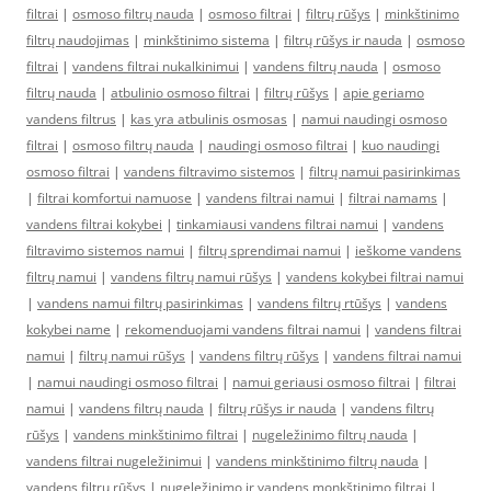
filtrai
|
osmoso filtrų nauda
|
osmoso filtrai
|
filtrų rūšys
|
minkštinimo
filtrų naudojimas
|
minkštinimo sistema
|
filtrų rūšys ir nauda
|
osmoso
filtrai
|
vandens filtrai nukalkinimui
|
vandens filtrų nauda
|
osmoso
filtrų nauda
|
atbulinio osmoso filtrai
|
filtrų rūšys
|
apie geriamo
vandens filtrus
|
kas yra atbulinis osmosas
|
namui naudingi osmoso
filtrai
|
osmoso filtrų nauda
|
naudingi osmoso filtrai
|
kuo naudingi
osmoso filtrai
|
vandens filtravimo sistemos
|
filtrų namui pasirinkimas
|
filtrai komfortui namuose
|
vandens filtrai namui
|
filtrai namams
|
vandens filtrai kokybei
|
tinkamiausi vandens filtrai namui
|
vandens
filtravimo sistemos namui
|
filtrų sprendimai namui
|
ieškome vandens
filtrų namui
|
vandens filtrų namui rūšys
|
vandens kokybei filtrai namui
|
vandens namui filtrų pasirinkimas
|
vandens filtrų rtūšys
|
vandens
kokybei name
|
rekomenduojami vandens filtrai namui
|
vandens filtrai
namui
|
filtrų namui rūšys
|
vandens filtrų rūšys
|
vandens filtrai namui
|
namui naudingi osmoso filtrai
|
namui geriausi osmoso filtrai
|
filtrai
namui
|
vandens filtrų nauda
|
filtrų rūšys ir nauda
|
vandens filtrų
rūšys
|
vandens minkštinimo filtrai
|
nugeležinimo filtrų nauda
|
vandens filtrai nugeležinimui
|
vandens minkštinimo filtrų nauda
|
vandens filtrų rūšys
|
nugeležinimo ir vandens monkštinimo filtrai
|