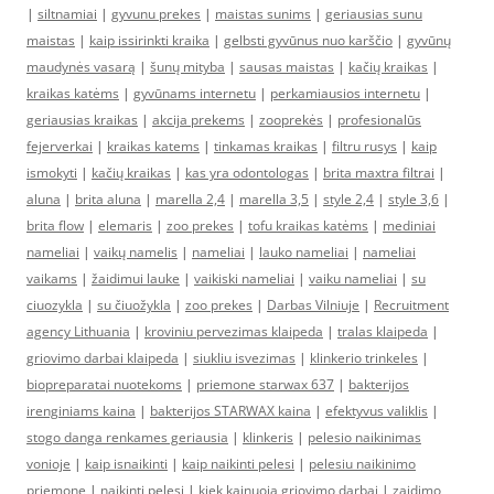
|
siltnamiai
|
gyvunu prekes
|
maistas sunims
|
geriausias sunu
maistas
|
kaip issirinkti kraika
|
gelbsti gyvūnus nuo karščio
|
gyvūnų
maudynės vasarą
|
šunų mityba
|
sausas maistas
|
kačių kraikas
|
kraikas katėms
|
gyvūnams internetu
|
perkamiausios internetu
|
geriausias kraikas
|
akcija prekems
|
zooprekės
|
profesionalūs
fejerverkai
|
kraikas katems
|
tinkamas kraikas
|
filtru rusys
|
kaip
ismokyti
|
kačių kraikas
|
kas yra odontologas
|
brita maxtra filtrai
|
aluna
|
brita aluna
|
marella 2,4
|
marella 3,5
|
style 2,4
|
style 3,6
|
brita flow
|
elemaris
|
zoo prekes
|
tofu kraikas katėms
|
mediniai
nameliai
|
vaikų namelis
|
nameliai
|
lauko nameliai
|
nameliai
vaikams
|
žaidimui lauke
|
vaikiski nameliai
|
vaiku nameliai
|
su
ciuozykla
|
su čiuožykla
|
zoo prekes
|
Darbas Vilniuje
|
Recruitment
agency Lithuania
|
kroviniu pervezimas klaipeda
|
tralas klaipeda
|
griovimo darbai klaipeda
|
siukliu isvezimas
|
klinkerio trinkeles
|
biopreparatai nuotekoms
|
priemone starwax 637
|
bakterijos
irenginiams kaina
|
bakterijos STARWAX kaina
|
efektyvus valiklis
|
stogo danga renkames geriausia
|
klinkeris
|
pelesio naikinimas
vonioje
|
kaip isnaikinti
|
kaip naikinti pelesi
|
pelesiu naikinimo
priemone
|
naikinti pelesi
|
kiek kainuoja griovimo darbai
|
zaidimo