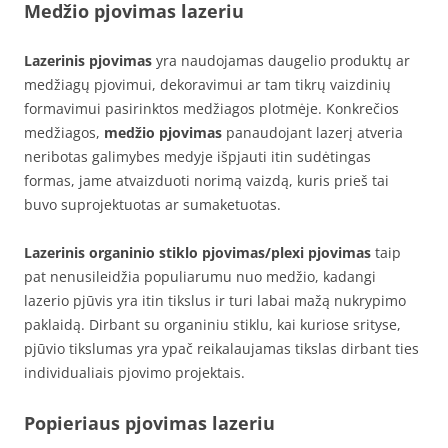
Medžio pjovimas lazeriu
Lazerinis pjovimas
yra naudojamas daugelio produktų ar
medžiagų pjovimui, dekoravimui ar tam tikrų vaizdinių
formavimui pasirinktos medžiagos plotmėje. Konkrečios
medžiagos,
medžio pjovimas
panaudojant lazerį atveria
neribotas galimybes medyje išpjauti itin sudėtingas
formas, jame atvaizduoti norimą vaizdą, kuris prieš tai
buvo suprojektuotas ar sumaketuotas.
Lazerinis organinio stiklo pjovimas/plexi pjovimas
taip
pat nenusileidžia populiarumu nuo medžio, kadangi
lazerio pjūvis yra itin tikslus ir turi labai mažą nukrypimo
paklaidą. Dirbant su organiniu stiklu, kai kuriose srityse,
pjūvio tikslumas yra ypač reikalaujamas tikslas dirbant ties
individualiais pjovimo projektais.
Popieriaus pjovimas lazeriu