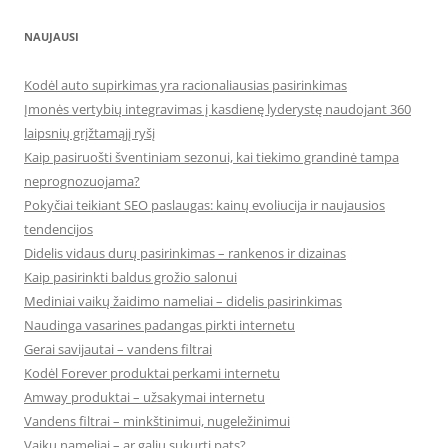
NAUJAUSI
Kodėl auto supirkimas yra racionaliausias pasirinkimas
Įmonės vertybių integravimas į kasdienę lyderystę naudojant 360
laipsnių grįžtamąjį ryšį
Kaip pasiruošti šventiniam sezonui, kai tiekimo grandinė tampa
neprognozuojama?
Pokyčiai teikiant SEO paslaugas: kainų evoliucija ir naujausios
tendencijos
Didelis vidaus durų pasirinkimas – rankenos ir dizainas
Kaip pasirinkti baldus grožio salonui
Mediniai vaikų žaidimo nameliai – didelis pasirinkimas
Naudinga vasarines padangas pirkti internetu
Gerai savijautai – vandens filtrai
Kodėl Forever produktai perkami internetu
Amway produktai – užsakymai internetu
Vandens filtrai – minkštinimui, nugeležinimui
Vaikų nameliai – ar galiu sukurti pats?