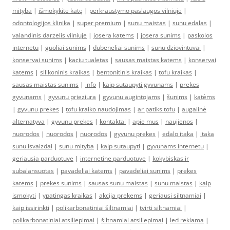
mityba
|
išmokykite katę
|
perkraustymo paslaugos vilniuje
|
odontologijos klinika
|
super premium
|
sunu maistas
|
sunu edalas
|
valandinis darzelis vilniuje
|
josera katems
|
josera sunims
|
paskolos
internetu
|
guoliai sunims
|
dubeneliai sunims
|
sunu dziovintuvai
|
konservai sunims
|
kaciu tualetas
|
sausas maistas katems
|
konservai
katems
|
silikoninis kraikas
|
bentonitinis kraikas
|
tofu kraikas
|
sausas maistas sunims
|
info
|
kaip sutaupyti gyvunams
|
prekes
gyvunams
|
gyvunu prieziura
|
gyvunu augintojams
|
šunims
|
katėms
|
gyvunu prekes
|
tofu kraiko naudojimas
|
ar patiks tofu
|
augalinė
alternatyva
|
gyvunu prekes
|
kontaktai
|
apie mus
|
naujienos
|
nuorodos
|
nuorodos
|
nuorodos
|
gyvunu prekes
|
edalo itaka
|
itaka
sunu isvaizdai
|
sunu mityba
|
kaip sutaupyti
|
gyvunams internetu
|
geriausia parduotuve
|
internetine parduotuve
|
kokybiskas ir
subalansuotas
|
pavadeliai katems
|
pavadeliai sunims
|
prekes
katems
|
prekes sunims
|
sausas sunu maistas
|
sunu maistas
|
kaip
ismokyti
|
ypatingas kraikas
|
akcija prekems
|
geriausi siltnamiai
|
kaip issirinkti
|
polikarbonatiniai šiltnamiai
|
tvirti siltnamiai
|
polikarbonatiniai atsiliepimai
|
šiltnamiai atsiliepimai
|
led reklama
|