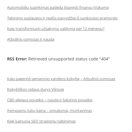
Automobilių supirkimas padeda išspręsti finansų trūkumą
Tekinimo paslaugos ir realūs pavyzdžiai iš sunkiosios pramonės
Kaip transformuoti užsakymų valdymą per 12 mėnesių?
Atbulinis osmosas ir nauda
RSS Error:
Retrieved unsupported status code "404"
Kaip pagerinti geriamojo vandens kokybę – Atbulinis osmosas
Kokybiškos vidaus durys Vilniuje
CBD aliejaus poveikis – nauda ir šalutinis poveikis
Įtempiamų lubų kaina – privalumai, montavimas
Kiek kainuoja SEO straipsnių talpinimas