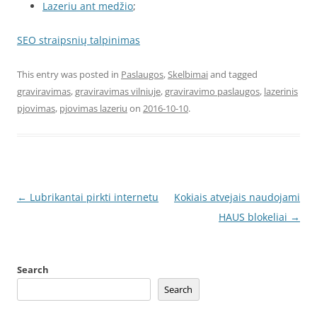
Lazeriu ant medžio
;
SEO straipsnių talpinimas
This entry was posted in
Paslaugos
,
Skelbimai
and tagged
graviravimas
,
graviravimas vilniuje
,
graviravimo paslaugos
,
lazerinis
pjovimas
,
pjovimas lazeriu
on
2016-10-10
.
Post
←
Lubrikantai pirkti internetu
Kokiais atvejais naudojami
navigation
HAUS blokeliai
→
Search
Search