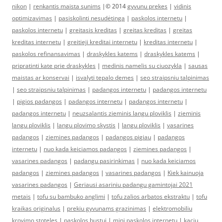
nikon
|
renkantis maista sunims
|© 2014
gyvunu prekes
|
vidinis
optimizavimas
|
pasiskolinti nesudėtinga
|
paskolos internetu
|
paskolos internetu
|
greitasis kreditas
|
greitas kreditas
|
greitas
kreditas internetu
|
greitieji kreditai internetu
|
kreditas internetu
|
paskolos refinansavimas
|
draskykles katems
|
draskykles katems
|
pripratinti kate prie draskykles
|
medinis namelis su ciuozykla
|
sausas
maistas ar konservai
|
isvalyti tepalo demes
|
seo straipsniu talpinimas
|
seo straipsniu talpinimas
|
padangos internetu
|
padangos internetu
|
pigios padangos
|
padangos internetu
|
padangos internetu
|
padangos internetu
|
neuzsalantis zieminis langu ploviklis
|
zieminis
langu ploviklis
|
langu plovimo skystis
|
langu ploviklis
|
vasarines
padangos
|
ziemines padangos
|
padangos pigiau
|
padangos
internetu
|
nuo kada keiciamos padangos
|
ziemines padangos
|
vasarines padangos
|
padangu pasirinkimas
|
nuo kada keiciamos
padangos
|
ziemines padangos
|
vasarines padangos
|
Kiek kainuoja
vasarines padangos
|
Geriausi asariniu padangu gamintojai 2021
metais
|
tofu su bambuko anglimi
|
tofu zalios arbatos ekstraktu
|
tofu
kraikas originalus
|
prekiu gyvunams grazinimas
|
elektromobiliu
krovimo stoteles
|
paskolos bustui
|
mini paskolos internetu
|
kaciu