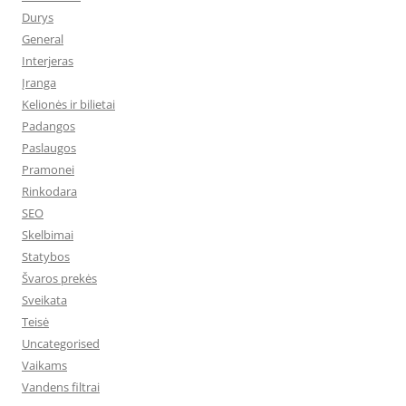
Durys
General
Interjeras
Įranga
Kelionės ir bilietai
Padangos
Paslaugos
Pramonei
Rinkodara
SEO
Skelbimai
Statybos
Švaros prekės
Sveikata
Teisė
Uncategorised
Vaikams
Vandens filtrai