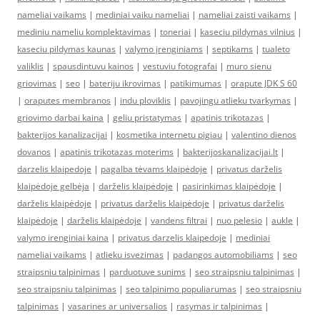
nameliai vaikams
|
mediniai vaiku nameliai
|
nameliai zaisti vaikams
|
mediniu nameliu komplektavimas
|
toneriai
|
kaseciu pildymas vilnius
|
kaseciu pildymas kaunas
|
valymo įrenginiams
|
septikams
|
tualeto
valiklis
|
spausdintuvu kainos
|
vestuviu fotografai
|
muro sienu
griovimas
|
seo
|
bateriju ikrovimas
|
patikimumas
|
orapute JDK S 60
|
oraputes membranos
|
indu ploviklis
|
pavojingu atlieku tvarkymas
|
griovimo darbai kaina
|
geliu pristatymas
|
apatinis trikotazas
|
bakterijos kanalizacijai
|
kosmetika internetu pigiau
|
valentino dienos
dovanos
|
apatinis trikotazas moterims
|
bakterijoskanalizacijai.lt
|
darzelis klaipedoje
|
pagalba tėvams klaipėdoje
|
privatus darželis
klaipėdoje gelbėja
|
darželis klaipėdoje
|
pasirinkimas klaipėdoje
|
darželis klaipėdoje
|
privatus darželis klaipėdoje
|
privatus darželis
klaipėdoje
|
darželis klaipėdoje
|
vandens filtrai
|
nuo pelesio
|
aukle
|
valymo irenginiai kaina
|
privatus darzelis klaipedoje
|
mediniai
nameliai vaikams
|
atlieku isvezimas
|
padangos automobiliams
|
seo
straipsniu talpinimas
|
parduotuve sunims
|
seo straipsniu talpinimas
|
seo straipsniu talpinimas
|
seo talpinimo populiarumas
|
seo straipsniu
talpinimas
|
vasarines ar universalios
|
rasymas ir talpinimas
|