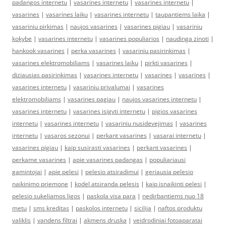
padangos internetu
|
vasarines internetu
|
vasarines internetu
|
vasarines
|
vasarines laiku
|
vasarines internetu
|
taupantiems laika
|
vasariniu pirkimas
|
naujos vasarines
|
vasarines pigiau
|
vasariniu
kokybe
|
vasarines internetu
|
vasarines populiarios
|
naudinga zinoti
|
hankook vasarines
|
perka vasarines
|
vasariniu pasirinkimas
|
vasarines elektromobiliams
|
vasarines laiku
|
pirkti vasarines
|
diziausias pasirinkimas
|
vasarines internetu
|
vasarines
|
vasarines
|
vasarines internetu
|
vasariniu privalumai
|
vasarines
elektromobiliams
|
vasarines pagiau
|
naujos vasarines internetu
|
vasarines internetu
|
vasarines isigyti internetu
|
pigios vasarines
internetu
|
vasarines internetu
|
vasariniu nusidevejimas
|
vasarines
internetu
|
vasaros sezonui
|
perkant vasarines
|
vasarai internetu
|
vasarines pigiau
|
kaip susirasti vasarines
|
perkant vasarines
|
perkame vasarines
|
apie vasarines padangas
|
populiariausi
gamintojai
|
apie pelesi
|
pelesio atsiradimui
|
geriausia pelesio
naikinimo priemone
|
kodel atsiranda pelesis
|
kaip isnaikinti pelesi
|
pelesio sukeliamos ligos
|
paskola visa para
|
nedirbantiems nuo 18
metu
|
sms kreditas
|
paskolos internetu
|
sicilija
|
naftos produktu
valiklis
|
vandens filtrai
|
akmens druska
|
veidrodiniai fotoaparatai