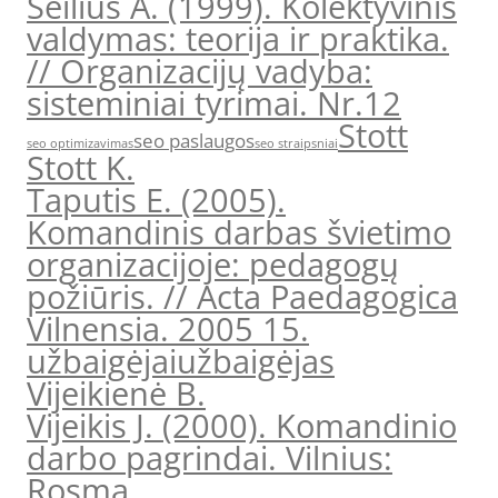
Seilius A. (1999). Kolektyvinis
valdymas: teorija ir praktika.
// Organizacijų vadyba:
sisteminiai tyrimai. Nr.12
Stott
seo paslaugos
seo optimizavimas
seo straipsniai
Stott K.
Taputis E. (2005).
Komandinis darbas švietimo
organizacijoje: pedagogų
požiūris. // Acta Paedagogica
Vilnensia. 2005 15.
užbaigėjai
užbaigėjas
Vijeikienė B.
Vijeikis J. (2000). Komandinio
darbo pagrindai. Vilnius:
Rosma