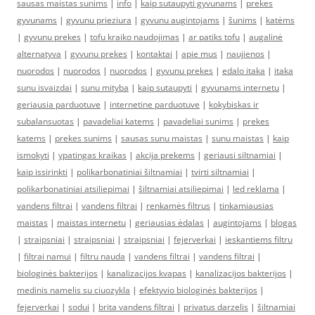
sausas maistas sunims
|
info
|
kaip sutaupyti gyvunams
|
prekes
gyvunams
|
gyvunu prieziura
|
gyvunu augintojams
|
šunims
|
katėms
|
gyvunu prekes
|
tofu kraiko naudojimas
|
ar patiks tofu
|
augalinė
alternatyva
|
gyvunu prekes
|
kontaktai
|
apie mus
|
naujienos
|
nuorodos
|
nuorodos
|
nuorodos
|
gyvunu prekes
|
edalo itaka
|
itaka
sunu isvaizdai
|
sunu mityba
|
kaip sutaupyti
|
gyvunams internetu
|
geriausia parduotuve
|
internetine parduotuve
|
kokybiskas ir
subalansuotas
|
pavadeliai katems
|
pavadeliai sunims
|
prekes
katems
|
prekes sunims
|
sausas sunu maistas
|
sunu maistas
|
kaip
ismokyti
|
ypatingas kraikas
|
akcija prekems
|
geriausi siltnamiai
|
kaip issirinkti
|
polikarbonatiniai šiltnamiai
|
tvirti siltnamiai
|
polikarbonatiniai atsiliepimai
|
šiltnamiai atsiliepimai
|
led reklama
|
vandens filtrai
|
vandens filtrai
|
renkamės filtrus
|
tinkamiausias
maistas
|
maistas internetu
|
geriausias ėdalas
|
augintojams
|
blogas
|
straipsniai
|
straipsniai
|
straipsniai
|
fejerverkai
|
ieskantiems filtru
|
filtrai namui
|
filtru nauda
|
vandens filtrai
|
vandens filtrai
|
biologinės bakterijos
|
kanalizacijos kvapas
|
kanalizacijos bakterijos
|
medinis namelis su ciuozykla
|
efektyvio biologinės bakterijos
|
fejerverkai
|
sodui
|
brita vandens filtrai
|
privatus darzelis
|
šiltnamiai