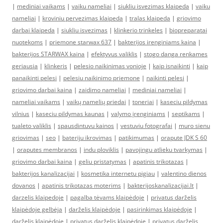
|
mediniai vaikams
|
vaiku nameliai
|
siukliu isvezimas klaipeda
|
vaiku
nameliai
|
kroviniu pervezimas klaipeda
|
tralas klaipeda
|
griovimo
darbai klaipeda
|
siukliu isvezimas
|
klinkerio trinkeles
|
biopreparatai
nuotekoms
|
priemone starwax 637
|
bakterijos irenginiams kaina
|
bakterijos STARWAX kaina
|
efektyvus valiklis
|
stogo danga renkames
geriausia
|
klinkeris
|
pelesio naikinimas vonioje
|
kaip isnaikinti
|
kaip
panaikinti pelesi
|
pelesiu naikinimo priemone
|
naikinti pelesi
|
griovimo darbai kaina
|
zaidimo nameliai
|
mediniai nameliai
|
nameliai vaikams
|
vaikų namelių priedai
|
toneriai
|
kaseciu pildymas
vilnius
|
kaseciu pildymas kaunas
|
valymo įrenginiams
|
septikams
|
tualeto valiklis
|
spausdintuvu kainos
|
vestuviu fotografai
|
muro sienu
griovimas
|
seo
|
bateriju ikrovimas
|
patikimumas
|
orapute JDK S 60
|
oraputes membranos
|
indu ploviklis
|
pavojingu atlieku tvarkymas
|
griovimo darbai kaina
|
geliu pristatymas
|
apatinis trikotazas
|
bakterijos kanalizacijai
|
kosmetika internetu pigiau
|
valentino dienos
dovanos
|
apatinis trikotazas moterims
|
bakterijoskanalizacijai.lt
|
darzelis klaipedoje
|
pagalba tėvams klaipėdoje
|
privatus darželis
klaipėdoje gelbėja
|
darželis klaipėdoje
|
pasirinkimas klaipėdoje
|
darželis klaipėdoje
|
privatus darželis klaipėdoje
|
privatus darželis