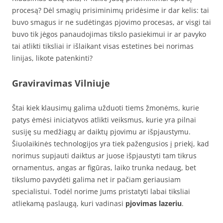
procesą? Dėl smagių prisiminimų pridėsime ir dar kelis: tai
buvo smagus ir ne sudėtingas pjovimo procesas, ar visgi tai
buvo tik jėgos panaudojimas tikslo pasiekimui ir ar pavyko
tai atlikti tiksliai ir išlaikant visas estetines bei norimas
linijas, likote patenkinti?
Graviravimas Vilniuje
Štai kiek klausimų galima užduoti tiems žmonėms, kurie
patys ėmėsi iniciatyvos atlikti veiksmus, kurie yra pilnai
susiję su medžiagų ar daiktų pjovimu ar išpjaustymu.
Šiuolaikinės technologijos yra tiek pažengusios į priekį, kad
norimus supjauti daiktus ar juose išpjaustyti tam tikrus
ornamentus, angas ar figūras, laiko trunka nedaug, bet
tikslumo pavydėti galima net ir pačiam geriausiam
specialistui. Todėl norime Jums pristatyti labai tiksliai
atliekamą paslaugą, kuri vadinasi
pjovimas lazeriu
.