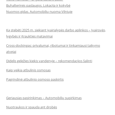
Buhalterinės paslaugos. Lokacija ir kokybė
Nuomos gidas. Automobilių nuoma Vilniuje
Ką stebėti 2025 m. siekiant įvairialypės darbo aplinkos – Įvairovės,
lygybės ir įtraukties matavimai
Cross-dockingas: privalumai, ribotumai ir tinkamiausi taikymo
atvejai
Didelis geležies kiekis vandenyje – rekomendacijos šalinti
Kaip veikia atbulinis osmosas
Pagrindinė atbulinio osmoso paskirtis
Geriausias pasirinkimas – Automobilių supirkimas
Nuotraukos ir spauda ant drobės