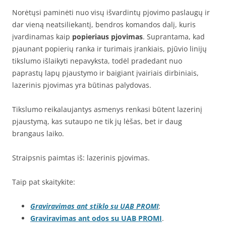
Norėtųsi paminėti nuo visų išvardintų pjovimo paslaugų ir
dar vieną neatsiliekantį, bendros komandos dalį, kuris
įvardinamas kaip
popieriaus pjovimas
. Suprantama, kad
pjaunant popierių ranka ir turimais įrankiais, pjūvio linijų
tikslumo išlaikyti nepavyksta, todėl pradedant nuo
paprastų lapų pjaustymo ir baigiant įvairiais dirbiniais,
lazerinis pjovimas yra būtinas palydovas.
Tikslumo reikalaujantys asmenys renkasi būtent lazerinį
pjaustymą, kas sutaupo ne tik jų lėšas, bet ir daug
brangaus laiko.
Straipsnis paimtas iš: lazerinis pjovimas.
Taip pat skaitykite:
Graviravimas ant stiklo su UAB PROMI
;
Graviravimas ant odos su UAB PROMI
.