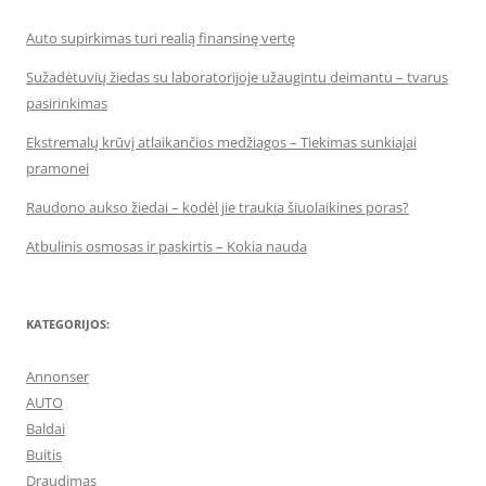
Auto supirkimas turi realią finansinę vertę
Sužadėtuvių žiedas su laboratorijoje užaugintu deimantu – tvarus
pasirinkimas
Ekstremalų krūvį atlaikančios medžiagos – Tiekimas sunkiajai
pramonei
Raudono aukso žiedai – kodėl jie traukia šiuolaikines poras?
Atbulinis osmosas ir paskirtis – Kokia nauda
KATEGORIJOS:
Annonser
AUTO
Baldai
Buitis
Draudimas