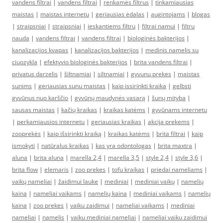
vandens filtrai
|
vandens filtrai
|
renkamės filtrus
|
tinkamiausias
maistas
|
maistas internetu
|
geriausias ėdalas
|
augintojams
|
blogas
|
straipsniai
|
straipsniai
|
ieskantiems filtru
|
filtrai namui
|
filtru
nauda
|
vandens filtrai
|
vandens filtrai
|
biologinės bakterijos
|
kanalizacijos kvapas
|
kanalizacijos bakterijos
|
medinis namelis su
ciuozykla
|
efektyvio biologinės bakterijos
|
brita vandens filtrai
|
privatus darzelis
|
šiltnamiai
|
siltnamiai
|
gyvunu prekes
|
maistas
sunims
|
geriausias sunu maistas
|
kaip issirinkti kraika
|
gelbsti
gyvūnus nuo karščio
|
gyvūnų maudynės vasarą
|
šunų mityba
|
sausas maistas
|
kačių kraikas
|
kraikas katėms
|
gyvūnams internetu
|
perkamiausios internetu
|
geriausias kraikas
|
akcija prekems
|
zooprekės
|
kaip išsirinkti kraiką
|
kraikas katėms
|
brita filtrai
|
kaip
ismokyti
|
natūralus kraikas
|
kas yra odontologas
|
brita maxtra
|
aluna
|
brita aluna
|
marella 2,4
|
marella 3,5
|
style 2,4
|
style 3,6
|
brita flow
|
elemaris
|
zoo prekes
|
tofu kraikas
|
priedai nameliams
|
vaikų nameliai
|
žaidimui lauke
|
mediniai
|
mediniai vaikų
|
namelių
kaina
|
nameliai vaikams
|
namelių kaina
|
mediniai vaikams
|
namelių
kaina
|
zoo prekes
|
vaiku zaidimui
|
nameliai vaikams
|
mediniai
nameliai
|
namelis
|
vaiku mediniai nameliai
|
nameliai vaiku zaidimui