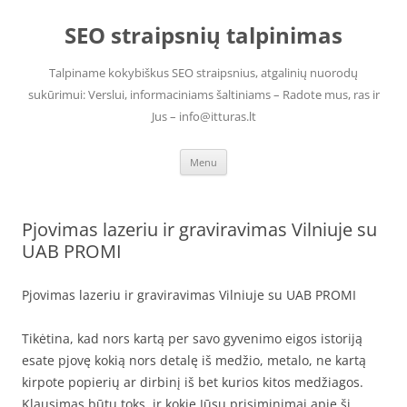
Skip
to
SEO straipsnių talpinimas
content
Talpiname kokybiškus SEO straipsnius, atgalinių nuorodų
sukūrimui: Verslui, informaciniams šaltiniams – Radote mus, ras ir
Jus – info@itturas.lt
Menu
Pjovimas lazeriu ir graviravimas Vilniuje su
UAB PROMI
Pjovimas lazeriu ir graviravimas Vilniuje su UAB PROMI
Tikėtina, kad nors kartą per savo gyvenimo eigos istoriją
esate pjovę kokią nors detalę iš medžio, metalo, ne kartą
kirpote popierių ar dirbinį iš bet kurios kitos medžiagos.
Klausimas būtų toks, ir kokie Jūsų prisiminimai apie šį