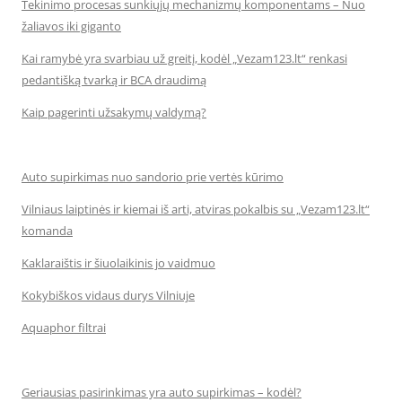
Tekinimo procesas sunkiųjų mechanizmų komponentams – Nuo
žaliavos iki giganto
Kai ramybė yra svarbiau už greitį, kodėl „Vezam123.lt“ renkasi
pedantišką tvarką ir BCA draudimą
Kaip pagerinti užsakymų valdymą?
Auto supirkimas nuo sandorio prie vertės kūrimo
Vilniaus laiptinės ir kiemai iš arti, atviras pokalbis su „Vezam123.lt“
komanda
Kaklaraištis ir šiuolaikinis jo vaidmuo
Kokybiškos vidaus durys Vilniuje
Aquaphor filtrai
Geriausias pasirinkimas yra auto supirkimas – kodėl?