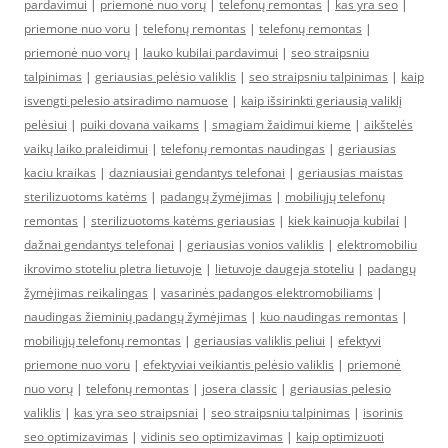
pardavimui
|
priemonė nuo vorų
|
telefonų remontas
|
kas yra seo
|
priemone nuo voru
|
telefonų remontas
|
telefonų remontas
|
priemonė nuo vorų
|
lauko kubilai pardavimui
|
seo straipsniu
talpinimas
|
geriausias pelėsio valiklis
|
seo straipsniu talpinimas
|
kaip
isvengti pelesio atsiradimo namuose
|
kaip išsirinkti geriausią valiklį
pelėsiui
|
puiki dovana vaikams
|
smagiam žaidimui kieme
|
aikštelės
vaikų laiko praleidimui
|
telefonų remontas naudingas
|
geriausias
kaciu kraikas
|
dazniausiai gendantys telefonai
|
geriausias maistas
sterilizuotoms katėms
|
padangų žymėjimas
|
mobiliųjų telefonų
remontas
|
sterilizuotoms katėms geriausias
|
kiek kainuoja kubilai
|
dažnai gendantys telefonai
|
geriausias vonios valiklis
|
elektromobiliu
ikrovimo stoteliu pletra lietuvoje
|
lietuvoje daugeja stoteliu
|
padangų
žymėjimas reikalingas
|
vasarinės padangos elektromobiliams
|
naudingas žieminių padangų žymėjimas
|
kuo naudingas remontas
|
mobiliųjų telefonų remontas
|
geriausias valiklis peliui
|
efektyvi
priemone nuo voru
|
efektyviai veikiantis pelėsio valiklis
|
priemonė
nuo vorų
|
telefonų remontas
|
josera classic
|
geriausias pelesio
valiklis
|
kas yra seo straipsniai
|
seo straipsniu talpinimas
|
isorinis
seo optimizavimas
|
vidinis seo optimizavimas
|
kaip optimizuoti