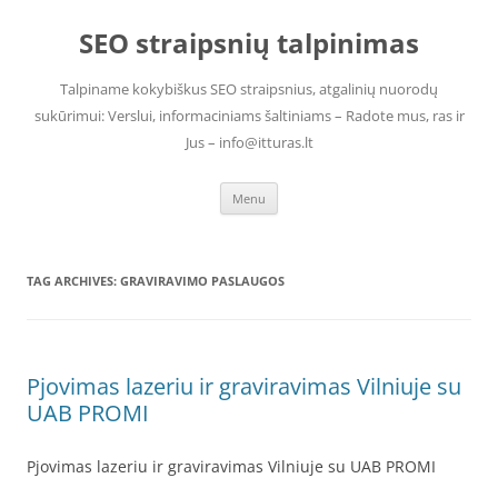
Skip
to
SEO straipsnių talpinimas
content
Talpiname kokybiškus SEO straipsnius, atgalinių nuorodų
sukūrimui: Verslui, informaciniams šaltiniams – Radote mus, ras ir
Jus – info@itturas.lt
Menu
TAG ARCHIVES:
GRAVIRAVIMO PASLAUGOS
Pjovimas lazeriu ir graviravimas Vilniuje su
UAB PROMI
Pjovimas lazeriu ir graviravimas Vilniuje su UAB PROMI