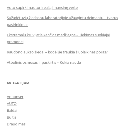
Auto supirkimas turi realią finansinę vertę
Sužadėtuvių žiedas su laboratorijoje užaugintu deimantu – tvarus
pasirinkimas
Ekstremalų krūvį atlaikančios medžiagos – Tiekimas sunkiajai
pramonei
Raudono aukso žiedai – kodėl jie traukia šiuolaikines poras?
Atbulinis osmosas ir paskirtis – Kokia nauda
KATEGORIJOS:
Annonser
AUTO
Baldai
Buitis
Draudimas