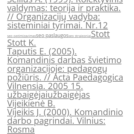
valdymas: teorija ir praktika.
// Organizacijų vadyba:
sisteminiai tyrimai. Nr.12
Stott
seo paslaugos
seo optimizavimas
seo straipsniai
Stott K.
Taputis E. (2005).
Komandinis darbas švietimo
organizacijoje: pedagogų
požiūris. // Acta Paedagogica
Vilnensia. 2005 15.
užbaigėjai
užbaigėjas
Vijeikienė B.
Vijeikis J. (2000). Komandinio
darbo pagrindai. Vilnius:
Rosma