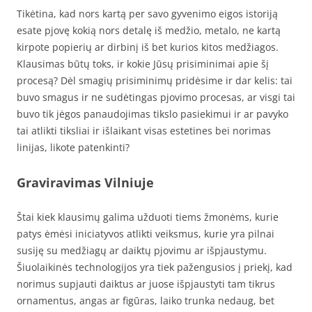
Tikėtina, kad nors kartą per savo gyvenimo eigos istoriją
esate pjovę kokią nors detalę iš medžio, metalo, ne kartą
kirpote popierių ar dirbinį iš bet kurios kitos medžiagos.
Klausimas būtų toks, ir kokie Jūsų prisiminimai apie šį
procesą? Dėl smagių prisiminimų pridėsime ir dar kelis: tai
buvo smagus ir ne sudėtingas pjovimo procesas, ar visgi tai
buvo tik jėgos panaudojimas tikslo pasiekimui ir ar pavyko
tai atlikti tiksliai ir išlaikant visas estetines bei norimas
linijas, likote patenkinti?
Graviravimas Vilniuje
Štai kiek klausimų galima užduoti tiems žmonėms, kurie
patys ėmėsi iniciatyvos atlikti veiksmus, kurie yra pilnai
susiję su medžiagų ar daiktų pjovimu ar išpjaustymu.
Šiuolaikinės technologijos yra tiek pažengusios į priekį, kad
norimus supjauti daiktus ar juose išpjaustyti tam tikrus
ornamentus, angas ar figūras, laiko trunka nedaug, bet