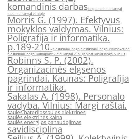
komandinis darbas
langai
mediniai langai
mediniai langai vilniuje
Morris G. (1997). Efektyvus
mokyklos valdymas. Vilnius:
Poligrafija ir informatika.
p.189-210.
plastikiniai langai
plastikiniai langai issimoketinai
plastikiniai langai kaina
plastikiniai langai vilniuje
plastikiniai langai vilnius
Robinns S. P. (2002).
Organizacinės elgsenos
pagrindai. Kaunas: Poligrafija
ir informatika.
Sakalas A. (1998). Personalo
vadyba. Vilnius: Margi raštai.
saules baterijos
saules elektrines
saulės elektrinės kaina
saulės energijos panaudojimas
savidisciplina
Seilius A. (1999). Kolektyvinis