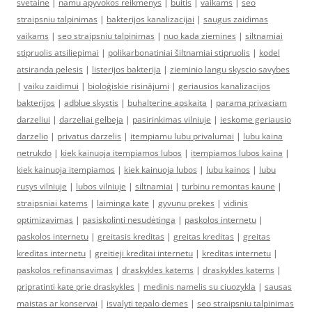
svetaine
|
namu apyvokos reikmenys
|
buitis
|
vaikams
|
seo
straipsniu talpinimas
|
bakterijos kanalizacijai
|
saugus zaidimas
vaikams
|
seo straipsniu talpinimas
|
nuo kada ziemines
|
siltnamiai
stipruolis atsiliepimai
|
polikarbonatiniai šiltnamiai stipruolis
|
kodel
atsiranda pelesis
|
listerijos bakterija
|
zieminio langu skyscio savybes
|
vaiku zaidimui
|
bioloģiskie risinājumi
|
geriausios kanalizacijos
bakterijos
|
adblue skystis
|
buhalterine apskaita
|
parama privaciam
darzeliui
|
darzeliai gelbeja
|
pasirinkimas vilniuje
|
ieskome geriausio
darzelio
|
privatus darzelis
|
itempiamu lubu privalumai
|
lubu kaina
netrukdo
|
kiek kainuoja itempiamos lubos
|
itempiamos lubos kaina
|
kiek kainuoja itempiamos
|
kiek kainuoja lubos
|
lubu kainos
|
lubu
rusys vilniuje
|
lubos vilniuje
|
siltnamiai
|
turbinu remontas kaune
|
straipsniai katems
|
laiminga kate
|
gyvunu prekes
|
vidinis
optimizavimas
|
pasiskolinti nesudėtinga
|
paskolos internetu
|
paskolos internetu
|
greitasis kreditas
|
greitas kreditas
|
greitas
kreditas internetu
|
greitieji kreditai internetu
|
kreditas internetu
|
paskolos refinansavimas
|
draskykles katems
|
draskykles katems
|
pripratinti kate prie draskykles
|
medinis namelis su ciuozykla
|
sausas
maistas ar konservai
|
isvalyti tepalo demes
|
seo straipsniu talpinimas