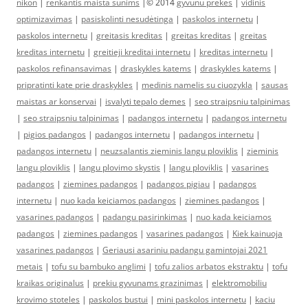
nikon
|
renkantis maista sunims
|© 2014
gyvunu prekes
|
vidinis
optimizavimas
|
pasiskolinti nesudėtinga
|
paskolos internetu
|
paskolos internetu
|
greitasis kreditas
|
greitas kreditas
|
greitas
kreditas internetu
|
greitieji kreditai internetu
|
kreditas internetu
|
paskolos refinansavimas
|
draskykles katems
|
draskykles katems
|
pripratinti kate prie draskykles
|
medinis namelis su ciuozykla
|
sausas
maistas ar konservai
|
isvalyti tepalo demes
|
seo straipsniu talpinimas
|
seo straipsniu talpinimas
|
padangos internetu
|
padangos internetu
|
pigios padangos
|
padangos internetu
|
padangos internetu
|
padangos internetu
|
neuzsalantis zieminis langu ploviklis
|
zieminis
langu ploviklis
|
langu plovimo skystis
|
langu ploviklis
|
vasarines
padangos
|
ziemines padangos
|
padangos pigiau
|
padangos
internetu
|
nuo kada keiciamos padangos
|
ziemines padangos
|
vasarines padangos
|
padangu pasirinkimas
|
nuo kada keiciamos
padangos
|
ziemines padangos
|
vasarines padangos
|
Kiek kainuoja
vasarines padangos
|
Geriausi asariniu padangu gamintojai 2021
metais
|
tofu su bambuko anglimi
|
tofu zalios arbatos ekstraktu
|
tofu
kraikas originalus
|
prekiu gyvunams grazinimas
|
elektromobiliu
krovimo stoteles
|
paskolos bustui
|
mini paskolos internetu
|
kaciu