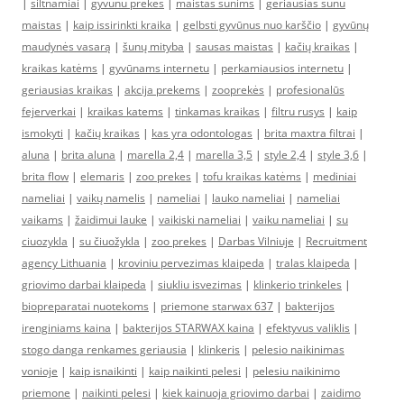
|
siltnamiai
|
gyvunu prekes
|
maistas sunims
|
geriausias sunu
maistas
|
kaip issirinkti kraika
|
gelbsti gyvūnus nuo karščio
|
gyvūnų
maudynės vasarą
|
šunų mityba
|
sausas maistas
|
kačių kraikas
|
kraikas katėms
|
gyvūnams internetu
|
perkamiausios internetu
|
geriausias kraikas
|
akcija prekems
|
zooprekės
|
profesionalūs
fejerverkai
|
kraikas katems
|
tinkamas kraikas
|
filtru rusys
|
kaip
ismokyti
|
kačių kraikas
|
kas yra odontologas
|
brita maxtra filtrai
|
aluna
|
brita aluna
|
marella 2,4
|
marella 3,5
|
style 2,4
|
style 3,6
|
brita flow
|
elemaris
|
zoo prekes
|
tofu kraikas katėms
|
mediniai
nameliai
|
vaikų namelis
|
nameliai
|
lauko nameliai
|
nameliai
vaikams
|
žaidimui lauke
|
vaikiski nameliai
|
vaiku nameliai
|
su
ciuozykla
|
su čiuožykla
|
zoo prekes
|
Darbas Vilniuje
|
Recruitment
agency Lithuania
|
kroviniu pervezimas klaipeda
|
tralas klaipeda
|
griovimo darbai klaipeda
|
siukliu isvezimas
|
klinkerio trinkeles
|
biopreparatai nuotekoms
|
priemone starwax 637
|
bakterijos
irenginiams kaina
|
bakterijos STARWAX kaina
|
efektyvus valiklis
|
stogo danga renkames geriausia
|
klinkeris
|
pelesio naikinimas
vonioje
|
kaip isnaikinti
|
kaip naikinti pelesi
|
pelesiu naikinimo
priemone
|
naikinti pelesi
|
kiek kainuoja griovimo darbai
|
zaidimo