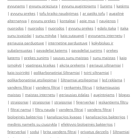
gyvunams
|
gyvunu prieziura
|
gyvunu augintojams
|
šunims
|
katėms
|
gyvunu prekes
|
tofu kraiko naudojimas
|
ar patiks tofu
|
augalinė
alternatyva
|
gyvunu prekes
|
kontaktai
|
apie mus
|
naujienos
|
nuorodos
|
nuorodos
|
nuorodos
|
gyvunu prekes
|
edalo itaka
|
itaka
sunu isvaizdai
|
sunu mityba
|
kaip sutaupyti
|
gyvunams internetu
|
geriausia parduotuve
|
internetine parduotuve
|
kokybiskas ir
subalansuotas
|
pavadeliai katems
|
pavadeliai sunims
|
prekes
katems
|
prekes sunims
|
sausas sunu maistas
|
sunu maistas
|
kaip
ismokyti
|
ypatingas kraikas
|
akcija prekems
|
geriausi siltnamiai
|
kaip issirinkti
|
polikarbonatiniai šiltnamiai
|
tvirti siltnamiai
|
polikarbonatiniai atsiliepimai
|
šiltnamiai atsiliepimai
|
led reklama
|
vandens filtrai
|
vandens filtrai
|
renkamės filtrus
|
tinkamiausias
maistas
|
maistas internetu
|
geriausias ėdalas
|
augintojams
|
blogas
|
straipsniai
|
straipsniai
|
straipsniai
|
fejerverkai
|
ieskantiems filtru
|
filtrai namui
|
filtru nauda
|
vandens filtrai
|
vandens filtrai
|
biologinės bakterijos
|
kanalizacijos kvapas
|
kanalizacijos bakterijos
|
medinis namelis su ciuozykla
|
efektyvio biologinės bakterijos
|
fejerverkai
|
sodui
|
brita vandens filtrai
|
privatus darzelis
|
šiltnamiai