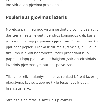
individualiais pjovimo projektais.
Popieriaus pjovimas lazeriu
Norėtųsi paminėti nuo visų išvardintų pjovimo paslaugų ir
dar vieną neatsiliekantį, bendros komandos dalį, kuris
įvardinamas kaip
popieriaus pjovimas
. Suprantama, kad
pjaunant popierių ranka ir turimais įrankiais, pjūvio linijų
tikslumo išlaikyti nepavyksta, todėl pradedant nuo
paprastų lapų pjaustymo ir baigiant įvairiais dirbiniais,
lazerinis pjovimas yra būtinas palydovas.
Tikslumo reikalaujantys asmenys renkasi būtent lazerinį
pjaustymą, kas sutaupo ne tik jų lėšas, bet ir daug
brangaus laiko.
Straipsnis paimtas iš: lazerinis pjovimas.