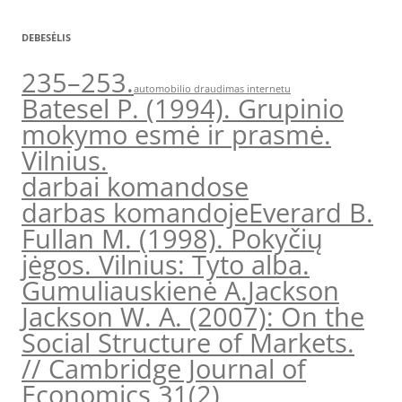
DEBESĖLIS
235–253.
automobilio draudimas internetu
Batesel P. (1994). Grupinio
mokymo esmė ir prasmė.
Vilnius.
darbai komandose
darbas komandoje
Everard B.
Fullan M. (1998). Pokyčių
jėgos. Vilnius: Tyto alba.
Gumuliauskienė A.
Jackson
Jackson W. A. (2007): On the
Social Structure of Markets.
// Cambridge Journal of
Economics 31(2)