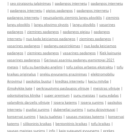
|
seo straipsniu talpinimas
|
padangos internetu
|
padangos internetu
|
padangos internetu
|
pigios padangos
|
padangos internetu
|
padangos internetu
|
neuzsalantis zieminis langu ploviklis
|
zieminis
langu ploviklis
|
langu plovimo skystis
|
langu ploviklis
|
vasarines
padangos
|
ziemines padangos
|
padangos pigiau
|
padangos
internetu
|
nuo kada keiciamos padangos
|
ziemines padangos
|
vasarines padangos
|
padangu pasirinkimas
|
nuo kada keiciamos
padangos
|
ziemines padangos
|
vasarines padangos
|
Kiek kainuoja
vasarines padangos
|
Geriausi asariniu padangu gamintojai 2021
metais
|
tofu su bambuko anglimi
|
tofu zalios arbatos ekstraktu
|
tofu
kraikas originalus
|
prekiu gyvunams grazinimas
|
elektromobiliu
ikrovimui
|
paskolos bustui
|
kreditas internetu
|
kaciu mityba
|
išmokykite katę
|
perkraustymo paslaugos vilniuje
|
meistras vilniuje
|
odontologijos klinika
|
super premium
|
sunu maistas
|
sunu edalas
|
valandinis darzelis vilniuje
|
josera katems
|
josera sunims
|
paskolos
internetu
|
guoliai sunims
|
dubeneliai sunims
|
sunu dziovintuvai
|
konservai sunims
|
kaciu tualetas
|
sausas maistas katems
|
konservai
katems
|
silikoninis kraikas
|
bentonitinis kraikas
|
tofu kraikas
|
sausas maistas sunims
|
info
|
kaip sutaupyti gyvunams
|
prekes