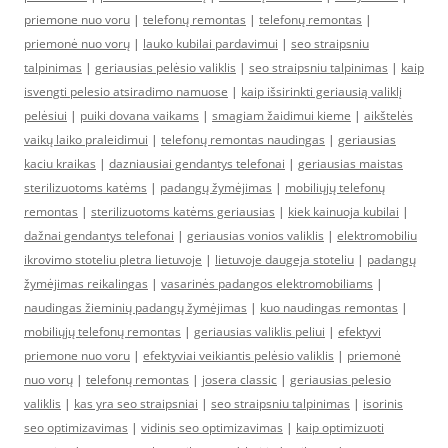
priemone nuo voru
|
telefonų remontas
|
telefonų remontas
|
priemonė nuo vorų
|
lauko kubilai pardavimui
|
seo straipsniu
talpinimas
|
geriausias pelėsio valiklis
|
seo straipsniu talpinimas
|
kaip
isvengti pelesio atsiradimo namuose
|
kaip išsirinkti geriausią valiklį
pelėsiui
|
puiki dovana vaikams
|
smagiam žaidimui kieme
|
aikštelės
vaikų laiko praleidimui
|
telefonų remontas naudingas
|
geriausias
kaciu kraikas
|
dazniausiai gendantys telefonai
|
geriausias maistas
sterilizuotoms katėms
|
padangų žymėjimas
|
mobiliųjų telefonų
remontas
|
sterilizuotoms katėms geriausias
|
kiek kainuoja kubilai
|
dažnai gendantys telefonai
|
geriausias vonios valiklis
|
elektromobiliu
ikrovimo stoteliu pletra lietuvoje
|
lietuvoje daugeja stoteliu
|
padangų
žymėjimas reikalingas
|
vasarinės padangos elektromobiliams
|
naudingas žieminių padangų žymėjimas
|
kuo naudingas remontas
|
mobiliųjų telefonų remontas
|
geriausias valiklis peliui
|
efektyvi
priemone nuo voru
|
efektyviai veikiantis pelėsio valiklis
|
priemonė
nuo vorų
|
telefonų remontas
|
josera classic
|
geriausias pelesio
valiklis
|
kas yra seo straipsniai
|
seo straipsniu talpinimas
|
isorinis
seo optimizavimas
|
vidinis seo optimizavimas
|
kaip optimizuoti