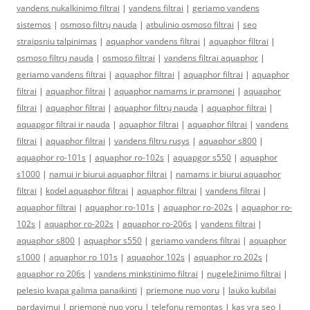
vandens nukalkinimo filtrai
|
vandens filtrai
|
geriamo vandens
sistemos
|
osmoso filtrų nauda
|
atbulinio osmoso filtrai
|
seo
straipsniu talpinimas
|
aquaphor vandens filtrai
|
aquaphor filtrai
|
osmoso filtrų nauda
|
osmoso filtrai
|
vandens filtrai aquaphor
|
geriamo vandens filtrai
|
aquaphor filtrai
|
aquaphor filtrai
|
aquaphor
filtrai
|
aquaphor filtrai
|
aquaphor namams ir pramonei
|
aquaphor
filtrai
|
aquaphor filtrai
|
aquaphor filtrų nauda
|
aquaphor filtrai
|
aquapgor filtrai ir nauda
|
aquaphor filtrai
|
aquaphor filtrai
|
vandens
filtrai
|
aquaphor filtrai
|
vandens filtru rusys
|
aquaphor s800
|
aquaphor ro-101s
|
aquaphor ro-102s
|
aquapgor s550
|
aquaphor
s1000
|
namui ir biurui aquaphor filtrai
|
namams ir biurui aquaphor
filtrai
|
kodel aquaphor filtrai
|
aquaphor filtrai
|
vandens filtrai
|
aquaphor filtrai
|
aquaphor ro-101s
|
aquaphor ro-202s
|
aquaphor ro-
102s
|
aquaphor ro-202s
|
aquaphor ro-206s
|
vandens filtrai
|
aquaphor s800
|
aquaphor s550
|
geriamo vandens filtrai
|
aquaphor
s1000
|
aquaphor ro 101s
|
aquaphor 102s
|
aquaphor ro 202s
|
aquaphor ro 206s
|
vandens minkstinimo filtrai
|
nugeležinimo filtrai
|
pelesio kvapa galima panaikinti
|
priemone nuo voru
|
lauko kubilai
pardavimui
|
priemonė nuo vorų
|
telefonų remontas
|
kas yra seo
|