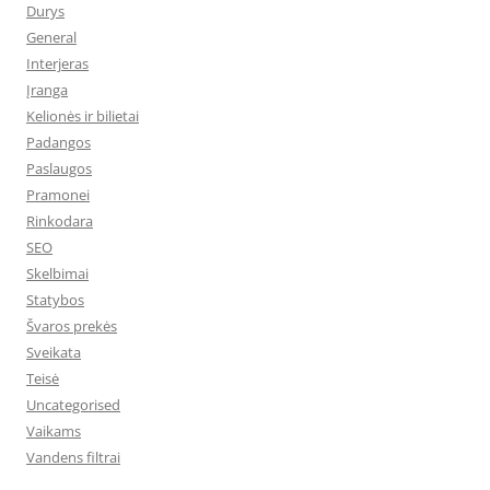
Durys
General
Interjeras
Įranga
Kelionės ir bilietai
Padangos
Paslaugos
Pramonei
Rinkodara
SEO
Skelbimai
Statybos
Švaros prekės
Sveikata
Teisė
Uncategorised
Vaikams
Vandens filtrai