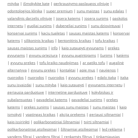
mityba
|
išmokykite katę
|
perkraustymo paslaugos vilniuje
|
odontologijos klinika
|
super premium
|
sunu maistas
|
sunu edalas
|
valandinis darzelis vilniuje
|
josera katems
|
josera sunims
|
paskolos
internetu
|
guoliai sunims
|
dubeneliai sunims
|
sunu dziovintuvai
|
konservai sunims
|
kaciu tualetas
|
sausas maistas katems
|
konservai
katems
|
silikoninis kraikas
|
bentonitinis kraikas
|
tofu kraikas
|
sausas maistas sunims
|
info
|
kaip sutaupyti gyvunams
|
prekes
gyvunams
|
gyvunu prieziura
|
gyvunu augintojams
|
šunims
|
katėms
|
gyvunu prekes
|
tofu kraiko naudojimas
|
ar patiks tofu
|
augalinė
alternatyva
|
gyvunu prekes
|
kontaktai
|
apie mus
|
naujienos
|
nuorodos
|
nuorodos
|
nuorodos
|
gyvunu prekes
|
edalo itaka
|
itaka
sunu isvaizdai
|
sunu mityba
|
kaip sutaupyti
|
gyvunams internetu
|
geriausia parduotuve
|
internetine parduotuve
|
kokybiskas ir
subalansuotas
|
pavadeliai katems
|
pavadeliai sunims
|
prekes
katems
|
prekes sunims
|
sausas sunu maistas
|
sunu maistas
|
kaip
ismokyti
|
ypatingas kraikas
|
akcija prekems
|
geriausi siltnamiai
|
kaip issirinkti
|
polikarbonatiniai šiltnamiai
|
tvirti siltnamiai
|
polikarbonatiniai atsiliepimai
|
šiltnamiai atsiliepimai
|
led reklama
|
vandens filtrai
|
vandens filtrai
|
renkamės filtrus
|
tinkamiausias