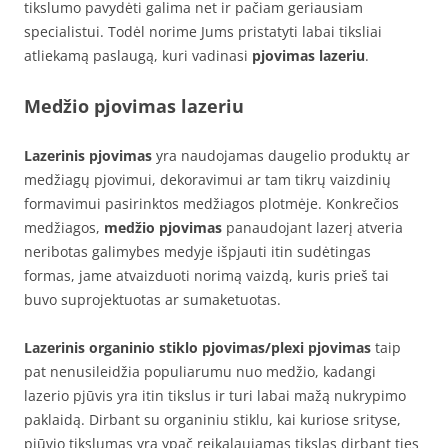
tikslumo pavydėti galima net ir pačiam geriausiam
specialistui. Todėl norime Jums pristatyti labai tiksliai
atliekamą paslaugą, kuri vadinasi
pjovimas lazeriu
.
Medžio pjovimas lazeriu
Lazerinis pjovimas
yra naudojamas daugelio produktų ar
medžiagų pjovimui, dekoravimui ar tam tikrų vaizdinių
formavimui pasirinktos medžiagos plotmėje. Konkrečios
medžiagos,
medžio pjovimas
panaudojant lazerį atveria
neribotas galimybes medyje išpjauti itin sudėtingas
formas, jame atvaizduoti norimą vaizdą, kuris prieš tai
buvo suprojektuotas ar sumaketuotas.
Lazerinis organinio stiklo pjovimas/plexi pjovimas
taip
pat nenusileidžia populiarumu nuo medžio, kadangi
lazerio pjūvis yra itin tikslus ir turi labai mažą nukrypimo
paklaidą. Dirbant su organiniu stiklu, kai kuriose srityse,
pjūvio tikslumas yra ypač reikalaujamas tikslas dirbant ties