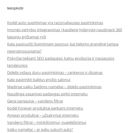
NAUJAUSI
Kodėl auto supirkimas yra racionaliausias pasirinkimas
Įmonės vertybių integravimas į kasdienę lyderystę naudojant 360
laipsnių grįžtamąjį ryšį
Kaip pasiruošti šventiniam sezonui, kai tiekimo grandinė tampa
neprognozuojama?
Pokyčiai teikiant SEO paslaugas: kainų evoliucija ir naujausios
tendencijos
Didelis vidaus durų pasirinkimas – rankenos ir dizainas
Kaip pasirinkti baldus grožio salonui
Mediniai vaikų žaidimo nameliai – didelis pasirinkimas
Naudinga vasarines padangas pirkti internetu
Gerai savijautai – vandens filtrai
Kodėl Forever produktai perkami internetu
Amway produktai – užsakymai internetu
Vandens filtrai – minkštinimui, nugeležinimui
Vaikų nameliai – ar galiu sukurti pats?