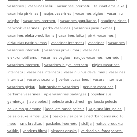
vasarines
|
vasarines laiku
|
vasarines internetu
|
taupantiems laika
|
vasariniu pirkimas
|
naujos vasarines
|
vasarines pigiau
|
vasariniu
kokybe
|
vasarines internetu
|
vasarines populiarios
|
naudinga zinoti
|
hankook vasarines
|
perka vasarines
|
vasariniu pasirinkimas
|
vasarines elektromobiliams
|
vasarines laiku
|
pirkti vasarines
|
diziausias pasirinkimas
|
vasarines internetu
|
vasarines
|
vasarines
|
vasarines internetu
|
vasariniu privalumai
|
vasarines
elektromobiliams
|
vasarines pagiau
|
naujos vasarines internetu
|
vasarines internetu
|
vasarines isigyti internetu
|
pigios vasarines
internetu
|
vasarines internetu
|
vasariniu nusidevejimas
|
vasarines
internetu
|
vasaros sezonui
|
perkant vasarines
|
vasarai internetu
|
vasarines pigiau
|
kaip susirasti vasarines
|
perkant vasarines
|
perkame vasarines
|
apie vasarines padangas
|
populiariausi
gamintojai
|
apie pelesi
|
pelesio atsiradimui
|
geriausia pelesio
naikinimo priemone
|
kodel atsiranda pelesis
|
kaip isnaikinti pelesi
|
pelesio sukeliamos ligos
|
paskola visa para
|
nedirbantiems nuo 18
metu
|
sms kreditas
|
paskolos internetu
|
sicilija
|
naftos produktu
valiklis
|
vandens filtrai
|
akmens druska
|
veidrodiniai fotoaparatai