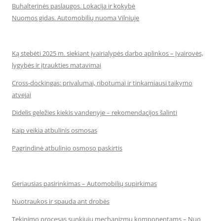
Buhalterinės paslaugos. Lokacija ir kokybė
Nuomos gidas. Automobilių nuoma Vilniuje
Ką stebėti 2025 m. siekiant įvairialypės darbo aplinkos – Įvairovės,
lygybės ir įtraukties matavimai
Cross-dockingas: privalumai, ribotumai ir tinkamiausi taikymo
atvejai
Didelis geležies kiekis vandenyje – rekomendacijos šalinti
Kaip veikia atbulinis osmosas
Pagrindinė atbulinio osmoso paskirtis
Geriausias pasirinkimas – Automobilių supirkimas
Nuotraukos ir spauda ant drobės
Tekinimo procesas sunkiųjų mechanizmų komponentams – Nuo