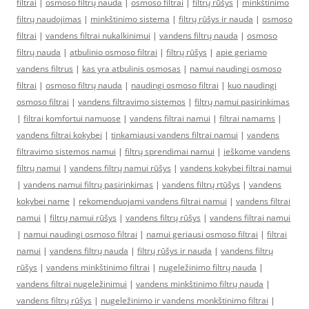
filtrai
|
osmoso filtrų nauda
|
osmoso filtrai
|
filtrų rūšys
|
minkštinimo
filtrų naudojimas
|
minkštinimo sistema
|
filtrų rūšys ir nauda
|
osmoso
filtrai
|
vandens filtrai nukalkinimui
|
vandens filtrų nauda
|
osmoso
filtrų nauda
|
atbulinio osmoso filtrai
|
filtrų rūšys
|
apie geriamo
vandens filtrus
|
kas yra atbulinis osmosas
|
namui naudingi osmoso
filtrai
|
osmoso filtrų nauda
|
naudingi osmoso filtrai
|
kuo naudingi
osmoso filtrai
|
vandens filtravimo sistemos
|
filtrų namui pasirinkimas
|
filtrai komfortui namuose
|
vandens filtrai namui
|
filtrai namams
|
vandens filtrai kokybei
|
tinkamiausi vandens filtrai namui
|
vandens
filtravimo sistemos namui
|
filtrų sprendimai namui
|
ieškome vandens
filtrų namui
|
vandens filtrų namui rūšys
|
vandens kokybei filtrai namui
|
vandens namui filtrų pasirinkimas
|
vandens filtrų rtūšys
|
vandens
kokybei name
|
rekomenduojami vandens filtrai namui
|
vandens filtrai
namui
|
filtrų namui rūšys
|
vandens filtrų rūšys
|
vandens filtrai namui
|
namui naudingi osmoso filtrai
|
namui geriausi osmoso filtrai
|
filtrai
namui
|
vandens filtrų nauda
|
filtrų rūšys ir nauda
|
vandens filtrų
rūšys
|
vandens minkštinimo filtrai
|
nugeležinimo filtrų nauda
|
vandens filtrai nugeležinimui
|
vandens minkštinimo filtrų nauda
|
vandens filtrų rūšys
|
nugeležinimo ir vandens monkštinimo filtrai
|