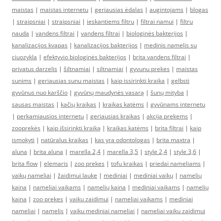
maistas
|
maistas internetu
|
geriausias ėdalas
|
augintojams
|
blogas
|
straipsniai
|
straipsniai
|
ieskantiems filtru
|
filtrai namui
|
filtru
nauda
|
vandens filtrai
|
vandens filtrai
|
biologinės bakterijos
|
kanalizacijos kvapas
|
kanalizacijos bakterijos
|
medinis namelis su
ciuozykla
|
efektyvio biologinės bakterijos
|
brita vandens filtrai
|
privatus darzelis
|
šiltnamiai
|
siltnamiai
|
gyvunu prekes
|
maistas
sunims
|
geriausias sunu maistas
|
kaip issirinkti kraika
|
gelbsti
gyvūnus nuo karščio
|
gyvūnų maudynės vasarą
|
šunų mityba
|
sausas maistas
|
kačių kraikas
|
kraikas katėms
|
gyvūnams internetu
|
perkamiausios internetu
|
geriausias kraikas
|
akcija prekems
|
zooprekės
|
kaip išsirinkti kraiką
|
kraikas katėms
|
brita filtrai
|
kaip
ismokyti
|
natūralus kraikas
|
kas yra odontologas
|
brita maxtra
|
aluna
|
brita aluna
|
marella 2,4
|
marella 3,5
|
style 2,4
|
style 3,6
|
brita flow
|
elemaris
|
zoo prekes
|
tofu kraikas
|
priedai nameliams
|
vaikų nameliai
|
žaidimui lauke
|
mediniai
|
mediniai vaikų
|
namelių
kaina
|
nameliai vaikams
|
namelių kaina
|
mediniai vaikams
|
namelių
kaina
|
zoo prekes
|
vaiku zaidimui
|
nameliai vaikams
|
mediniai
nameliai
|
namelis
|
vaiku mediniai nameliai
|
nameliai vaiku zaidimui