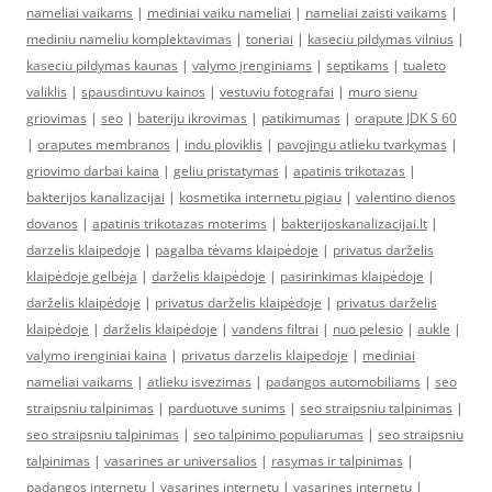
nameliai vaikams
|
mediniai vaiku nameliai
|
nameliai zaisti vaikams
|
mediniu nameliu komplektavimas
|
toneriai
|
kaseciu pildymas vilnius
|
kaseciu pildymas kaunas
|
valymo įrenginiams
|
septikams
|
tualeto
valiklis
|
spausdintuvu kainos
|
vestuviu fotografai
|
muro sienu
griovimas
|
seo
|
bateriju ikrovimas
|
patikimumas
|
orapute JDK S 60
|
oraputes membranos
|
indu ploviklis
|
pavojingu atlieku tvarkymas
|
griovimo darbai kaina
|
geliu pristatymas
|
apatinis trikotazas
|
bakterijos kanalizacijai
|
kosmetika internetu pigiau
|
valentino dienos
dovanos
|
apatinis trikotazas moterims
|
bakterijoskanalizacijai.lt
|
darzelis klaipedoje
|
pagalba tėvams klaipėdoje
|
privatus darželis
klaipėdoje gelbėja
|
darželis klaipėdoje
|
pasirinkimas klaipėdoje
|
darželis klaipėdoje
|
privatus darželis klaipėdoje
|
privatus darželis
klaipėdoje
|
darželis klaipėdoje
|
vandens filtrai
|
nuo pelesio
|
aukle
|
valymo irenginiai kaina
|
privatus darzelis klaipedoje
|
mediniai
nameliai vaikams
|
atlieku isvezimas
|
padangos automobiliams
|
seo
straipsniu talpinimas
|
parduotuve sunims
|
seo straipsniu talpinimas
|
seo straipsniu talpinimas
|
seo talpinimo populiarumas
|
seo straipsniu
talpinimas
|
vasarines ar universalios
|
rasymas ir talpinimas
|
padangos internetu
|
vasarines internetu
|
vasarines internetu
|