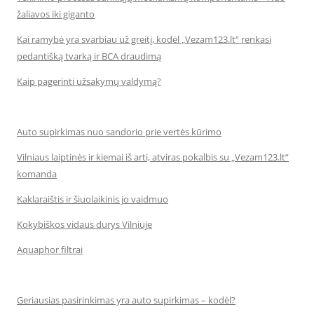
žaliavos iki giganto
Kai ramybė yra svarbiau už greitį, kodėl „Vezam123.lt“ renkasi
pedantišką tvarką ir BCA draudimą
Kaip pagerinti užsakymų valdymą?
Auto supirkimas nuo sandorio prie vertės kūrimo
Vilniaus laiptinės ir kiemai iš arti, atviras pokalbis su „Vezam123.lt“
komanda
Kaklaraištis ir šiuolaikinis jo vaidmuo
Kokybiškos vidaus durys Vilniuje
Aquaphor filtrai
Geriausias pasirinkimas yra auto supirkimas – kodėl?