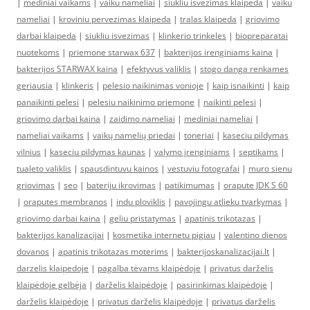
|
mediniai vaikams
|
vaiku nameliai
|
siukliu isvezimas klaipeda
|
vaiku
nameliai
|
kroviniu pervezimas klaipeda
|
tralas klaipeda
|
griovimo
darbai klaipeda
|
siukliu isvezimas
|
klinkerio trinkeles
|
biopreparatai
nuotekoms
|
priemone starwax 637
|
bakterijos irenginiams kaina
|
bakterijos STARWAX kaina
|
efektyvus valiklis
|
stogo danga renkames
geriausia
|
klinkeris
|
pelesio naikinimas vonioje
|
kaip isnaikinti
|
kaip
panaikinti pelesi
|
pelesiu naikinimo priemone
|
naikinti pelesi
|
griovimo darbai kaina
|
zaidimo nameliai
|
mediniai nameliai
|
nameliai vaikams
|
vaikų namelių priedai
|
toneriai
|
kaseciu pildymas
vilnius
|
kaseciu pildymas kaunas
|
valymo įrenginiams
|
septikams
|
tualeto valiklis
|
spausdintuvu kainos
|
vestuviu fotografai
|
muro sienu
griovimas
|
seo
|
bateriju ikrovimas
|
patikimumas
|
orapute JDK S 60
|
oraputes membranos
|
indu ploviklis
|
pavojingu atlieku tvarkymas
|
griovimo darbai kaina
|
geliu pristatymas
|
apatinis trikotazas
|
bakterijos kanalizacijai
|
kosmetika internetu pigiau
|
valentino dienos
dovanos
|
apatinis trikotazas moterims
|
bakterijoskanalizacijai.lt
|
darzelis klaipedoje
|
pagalba tėvams klaipėdoje
|
privatus darželis
klaipėdoje gelbėja
|
darželis klaipėdoje
|
pasirinkimas klaipėdoje
|
darželis klaipėdoje
|
privatus darželis klaipėdoje
|
privatus darželis