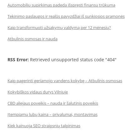
Automobilių supirkimas padeda išspręsti finansų trūkumą
Tekinimo paslaugos ir realūs pavyzdžiai iš sunkiosios pramonės
Kaip transformuoti užsakymų valdymą per 12 mėnesių?
Atbulinis osmosas ir nauda
RSS Error:
Retrieved unsupported status code "404"
Kaip pagerinti geriamojo vandens kokybę – Atbulinis osmosas
Kokybiškos vidaus durys Vilniuje
CBD aliejaus poveikis – nauda ir šalutinis poveikis
Įtempiamų lubų kaina – privalumai, montavimas
Kiek kainuoja SEO straipsnių talpinimas