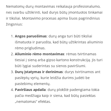
Nematomų durų montavimas reikalauja profesionalumo,
nes svarbu užtikrinti, kad durys būtų įmontuotos tinkamai
ir tiksliai. Montavimo procesas apima šiuos pagrindinius
žingsnius:
Angos paruošimas
: durų anga turi būti tiksliai
išmatuota ir paruošta, kad būtų užtikrintas aliuminio
rėmo prigludimas.
Aliuminio rėmo montavimas
: rėmas tvirtinamas
tiesiai į sieną arba gipso kartono konstrukciją. Jis turi
būti lygiai suderintas su sienos paviršiumi.
Durų įstatymas ir derinimas
: durys tvirtinamos ant
paslėptų vyrių, kurie leidžia durims judėti be
pastebimų elementų.
Paviršiaus apdaila
: durų plokštė padengiama tokia
pačia medžiaga kaip ir siena, kad būtų pasiektas
„nematomas“ efektas.