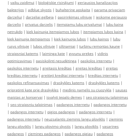
|
vaiku zaidimui
|
bioloģiskie risinājumi
|
geriausios kanalizacijos
bakterijos
|
adblue skystis
|
buhalterine apskaita
|
parama privaciam
darzeliui
|
darzeliai gelbeja
|
pasirinkimas vilniuje
|
ieskome geriausio
darzelio
|
privatus darzelis
|
itempiamu lubu privalumai
|
lubu kaina
netrukdo
|
kiek kainuoja itempiamos lubos
|
itempiamos lubos kaina
|
kiek kainuoja itempiamos
|
kiek kainuoja lubos
|
lubu kainos
|
lubu
rusys vilniuje
|
lubos vilniuje
|
siltnamiai
|
turbinu remontas kaune
|
straipsniai katems
|
laiminga kate
|
gyvunu prekes
|
vidinis
optimizavimas
|
pasiskolinti nesudėtinga
|
paskolos internetu
|
paskolos internetu
|
greitasis kreditas
|
greitas kreditas
|
greitas
kreditas internetu
|
greitieji kreditai internetu
|
kreditas internetu
|
paskolos refinansavimas
|
draskykles katems
|
draskykles katems
|
pripratinti kate prie draskykles
|
medinis namelis su ciuozykla
|
sausas
maistas ar konservai
|
isvalyti tepalo demes
|
seo straipsniu talpinimas
|
seo straipsniu talpinimas
|
padangos internetu
|
padangos internetu
|
padangos internetu
|
pigios padangos
|
padangos internetu
|
padangos internetu
|
neuzsalantis zieminis langu ploviklis
|
zieminis
langu ploviklis
|
langu plovimo skystis
|
langu ploviklis
|
vasarines
padangos
|
ziemines padangos
|
padangos pigiau
|
padangos