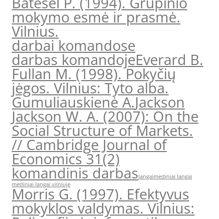
Batesel P. (1994). Grupinio
mokymo esmė ir prasmė.
Vilnius.
darbai komandose
darbas komandoje
Everard B.
Fullan M. (1998). Pokyčių
jėgos. Vilnius: Tyto alba.
Gumuliauskienė A.
Jackson
Jackson W. A. (2007): On the
Social Structure of Markets.
// Cambridge Journal of
Economics 31(2)
komandinis darbas
langai
mediniai langai
mediniai langai vilniuje
Morris G. (1997). Efektyvus
mokyklos valdymas. Vilnius: