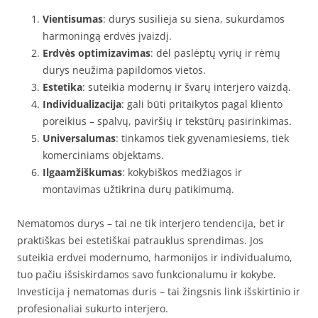
Vientisumas
: durys susilieja su siena, sukurdamos
harmoningą erdvės įvaizdį.
Erdvės optimizavimas
: dėl paslėptų vyrių ir rėmų
durys neužima papildomos vietos.
Estetika
: suteikia modernų ir švarų interjero vaizdą.
Individualizacija
: gali būti pritaikytos pagal kliento
poreikius – spalvų, paviršių ir tekstūrų pasirinkimas.
Universalumas
: tinkamos tiek gyvenamiesiems, tiek
komerciniams objektams.
Ilgaamžiškumas
: kokybiškos medžiagos ir
montavimas užtikrina durų patikimumą.
Nematomos durys – tai ne tik interjero tendencija, bet ir
praktiškas bei estetiškai patrauklus sprendimas. Jos
suteikia erdvei modernumo, harmonijos ir individualumo,
tuo pačiu išsiskirdamos savo funkcionalumu ir kokybe.
Investicija į nematomas duris – tai žingsnis link išskirtinio ir
profesionaliai sukurto interjero.