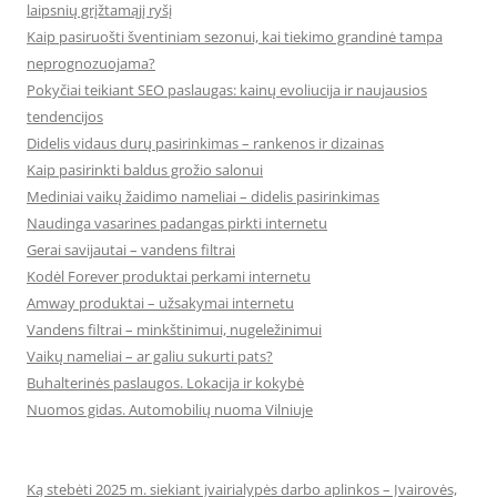
laipsnių grįžtamąjį ryšį
Kaip pasiruošti šventiniam sezonui, kai tiekimo grandinė tampa
neprognozuojama?
Pokyčiai teikiant SEO paslaugas: kainų evoliucija ir naujausios
tendencijos
Didelis vidaus durų pasirinkimas – rankenos ir dizainas
Kaip pasirinkti baldus grožio salonui
Mediniai vaikų žaidimo nameliai – didelis pasirinkimas
Naudinga vasarines padangas pirkti internetu
Gerai savijautai – vandens filtrai
Kodėl Forever produktai perkami internetu
Amway produktai – užsakymai internetu
Vandens filtrai – minkštinimui, nugeležinimui
Vaikų nameliai – ar galiu sukurti pats?
Buhalterinės paslaugos. Lokacija ir kokybė
Nuomos gidas. Automobilių nuoma Vilniuje
Ką stebėti 2025 m. siekiant įvairialypės darbo aplinkos – Įvairovės,