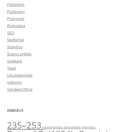
Padangos
Paslaugos
Pramonei
Rinkodara
SEO
Skelbimai
Statybos
Švaros prekės
Sveikata
Teisė
Uncategorised
Vaikams
Vandens filtrai
DEBESĖLIS
235–253.
automobilio draudimas internetu