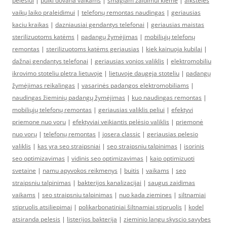
pelėsiui
|
puiki dovana vaikams
|
smagiam žaidimui kieme
|
aikštelės
vaikų laiko praleidimui
|
telefonų remontas naudingas
|
geriausias
kaciu kraikas
|
dazniausiai gendantys telefonai
|
geriausias maistas
sterilizuotoms katėms
|
padangų žymėjimas
|
mobiliųjų telefonų
remontas
|
sterilizuotoms katėms geriausias
|
kiek kainuoja kubilai
|
dažnai gendantys telefonai
|
geriausias vonios valiklis
|
elektromobiliu
ikrovimo stoteliu pletra lietuvoje
|
lietuvoje daugeja stoteliu
|
padangų
žymėjimas reikalingas
|
vasarinės padangos elektromobiliams
|
naudingas žieminių padangų žymėjimas
|
kuo naudingas remontas
|
mobiliųjų telefonų remontas
|
geriausias valiklis peliui
|
efektyvi
priemone nuo voru
|
efektyviai veikiantis pelėsio valiklis
|
priemonė
nuo vorų
|
telefonų remontas
|
josera classic
|
geriausias pelesio
valiklis
|
kas yra seo straipsniai
|
seo straipsniu talpinimas
|
isorinis
seo optimizavimas
|
vidinis seo optimizavimas
|
kaip optimizuoti
svetaine
|
namu apyvokos reikmenys
|
buitis
|
vaikams
|
seo
straipsniu talpinimas
|
bakterijos kanalizacijai
|
saugus zaidimas
vaikams
|
seo straipsniu talpinimas
|
nuo kada ziemines
|
siltnamiai
stipruolis atsiliepimai
|
polikarbonatiniai šiltnamiai stipruolis
|
kodel
atsiranda pelesis
|
listerijos bakterija
|
zieminio langu skyscio savybes