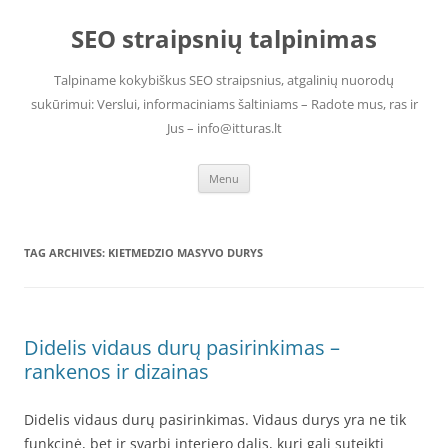
Skip
to
SEO straipsnių talpinimas
content
Talpiname kokybiškus SEO straipsnius, atgalinių nuorodų
sukūrimui: Verslui, informaciniams šaltiniams – Radote mus, ras ir
Jus – info@itturas.lt
Menu
TAG ARCHIVES:
KIETMEDZIO MASYVO DURYS
Didelis vidaus durų pasirinkimas –
rankenos ir dizainas
Didelis vidaus durų pasirinkimas. Vidaus durys yra ne tik
funkcinė, bet ir svarbi interjero dalis, kuri gali suteikti