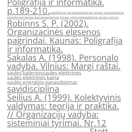
Poligrafija ir informatika.
p.189-210.
plastikiniai langai
plastikiniai langai issimoketinai
plastikiniai langai kaina
plastikiniai langai vilniuje
plastikiniai langai vilnius
Robinns S. P. (2002).
Organizacinės elgsenos
pagrindai. Kaunas: Poligrafija
ir informatika.
Sakalas A. (1998). Personalo
vadyba. Vilnius: Margi raštai.
saules baterijos
saules elektrines
saulės elektrinės kaina
saulės energijos panaudojimas
savidisciplina
Seilius A. (1999). Kolektyvinis
valdymas: teorija ir praktika.
// Organizacijų vadyba:
sisteminiai tyrimai. Nr.12
Stott