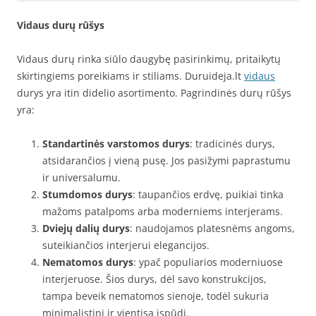
Vidaus durų rūšys
Vidaus durų rinka siūlo daugybę pasirinkimų, pritaikytų
skirtingiems poreikiams ir stiliams. Duruideja.lt
vidaus
durys yra itin didelio asortimento. Pagrindinės durų rūšys
yra:
Standartinės varstomos durys
: tradicinės durys,
atsidarančios į vieną pusę. Jos pasižymi paprastumu
ir universalumu.
Stumdomos durys
: taupančios erdvę, puikiai tinka
mažoms patalpoms arba moderniems interjerams.
Dviejų dalių durys
: naudojamos platesnėms angoms,
suteikiančios interjerui elegancijos.
Nematomos durys
: ypač populiarios moderniuose
interjeruose. Šios durys, dėl savo konstrukcijos,
tampa beveik nematomos sienoje, todėl sukuria
minimalistinį ir vientisą įspūdį.