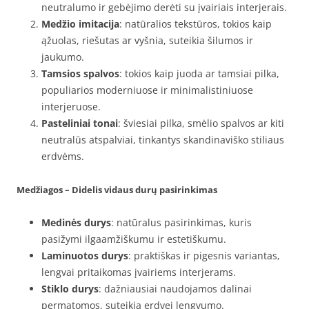
neutralumo ir gebėjimo derėti su įvairiais interjerais.
Medžio imitacija
: natūralios tekstūros, tokios kaip
ąžuolas, riešutas ar vyšnia, suteikia šilumos ir
jaukumo.
Tamsios spalvos
: tokios kaip juoda ar tamsiai pilka,
populiarios moderniuose ir minimalistiniuose
interjeruose.
Pasteliniai tonai
: šviesiai pilka, smėlio spalvos ar kiti
neutralūs atspalviai, tinkantys skandinaviško stiliaus
erdvėms.
Medžiagos – Didelis vidaus durų pasirinkimas
Medinės durys
: natūralus pasirinkimas, kuris
pasižymi ilgaamžiškumu ir estetiškumu.
Laminuotos durys
: praktiškas ir pigesnis variantas,
lengvai pritaikomas įvairiems interjerams.
Stiklo durys
: dažniausiai naudojamos dalinai
permatomos, suteikia erdvei lengvumo.