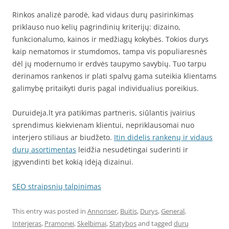
Rinkos analizė parodė, kad vidaus durų pasirinkimas
priklauso nuo kelių pagrindinių kriterijų: dizaino,
funkcionalumo, kainos ir medžiagų kokybės. Tokios durys
kaip nematomos ir stumdomos, tampa vis populiaresnės
dėl jų modernumo ir erdvės taupymo savybių. Tuo tarpu
derinamos rankenos ir plati spalvų gama suteikia klientams
galimybę pritaikyti duris pagal individualius poreikius.
Duruideja.lt yra patikimas partneris, siūlantis įvairius
sprendimus kiekvienam klientui, nepriklausomai nuo
interjero stiliaus ar biudžeto.
Itin didelis rankenų ir vidaus
durų asortimentas
leidžia nesudėtingai suderinti ir
įgyvendinti bet kokią idėją dizainui.
SEO straipsnių talpinimas
This entry was posted in
Annonser
,
Buitis
,
Durys
,
General
,
Interjeras
,
Pramonei
,
Skelbimai
,
Statybos
and tagged
durų