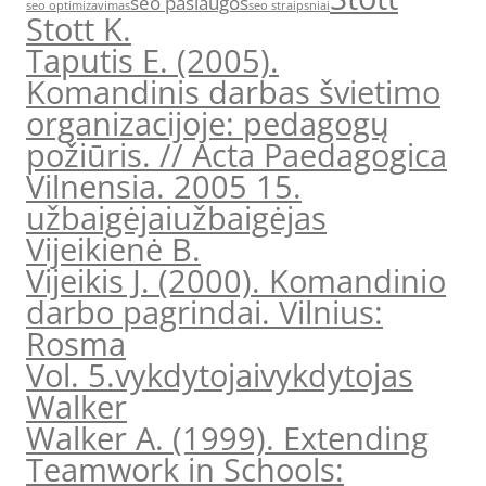
seo paslaugos
seo optimizavimas
seo straipsniai
Stott K.
Taputis E. (2005).
Komandinis darbas švietimo
organizacijoje: pedagogų
požiūris. // Acta Paedagogica
Vilnensia. 2005 15.
užbaigėjai
užbaigėjas
Vijeikienė B.
Vijeikis J. (2000). Komandinio
darbo pagrindai. Vilnius:
Rosma
Vol. 5.
vykdytojai
vykdytojas
Walker
Walker A. (1999). Extending
Teamwork in Schools: