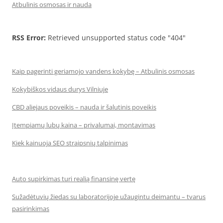
Atbulinis osmosas ir nauda
RSS Error:
Retrieved unsupported status code "404"
Kaip pagerinti geriamojo vandens kokybę – Atbulinis osmosas
Kokybiškos vidaus durys Vilniuje
CBD aliejaus poveikis – nauda ir šalutinis poveikis
Įtempiamų lubų kaina – privalumai, montavimas
Kiek kainuoja SEO straipsnių talpinimas
Auto supirkimas turi realią finansinę vertę
Sužadėtuvių žiedas su laboratorijoje užaugintu deimantu – tvarus
pasirinkimas