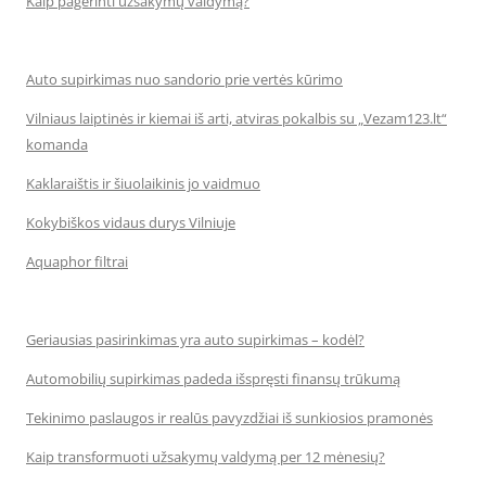
Kaip pagerinti užsakymų valdymą?
Auto supirkimas nuo sandorio prie vertės kūrimo
Vilniaus laiptinės ir kiemai iš arti, atviras pokalbis su „Vezam123.lt“
komanda
Kaklaraištis ir šiuolaikinis jo vaidmuo
Kokybiškos vidaus durys Vilniuje
Aquaphor filtrai
Geriausias pasirinkimas yra auto supirkimas – kodėl?
Automobilių supirkimas padeda išspręsti finansų trūkumą
Tekinimo paslaugos ir realūs pavyzdžiai iš sunkiosios pramonės
Kaip transformuoti užsakymų valdymą per 12 mėnesių?