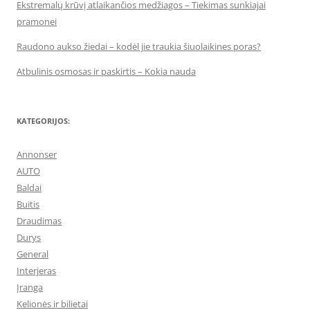
Ekstremalų krūvį atlaikančios medžiagos – Tiekimas sunkiajai
pramonei
Raudono aukso žiedai – kodėl jie traukia šiuolaikines poras?
Atbulinis osmosas ir paskirtis – Kokia nauda
KATEGORIJOS:
Annonser
AUTO
Baldai
Buitis
Draudimas
Durys
General
Interjeras
Įranga
Kelionės ir bilietai