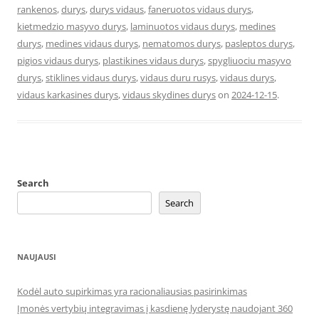
rankenos
,
durys
,
durys vidaus
,
faneruotos vidaus durys
,
kietmedzio masyvo durys
,
laminuotos vidaus durys
,
medines
durys
,
medines vidaus durys
,
nematomos durys
,
pasleptos durys
,
pigios vidaus durys
,
plastikines vidaus durys
,
spygliuociu masyvo
durys
,
stiklines vidaus durys
,
vidaus duru rusys
,
vidaus durys
,
vidaus karkasines durys
,
vidaus skydines durys
on
2024-12-15
.
Search
Search
NAUJAUSI
Kodėl auto supirkimas yra racionaliausias pasirinkimas
Įmonės vertybių integravimas į kasdienę lyderystę naudojant 360