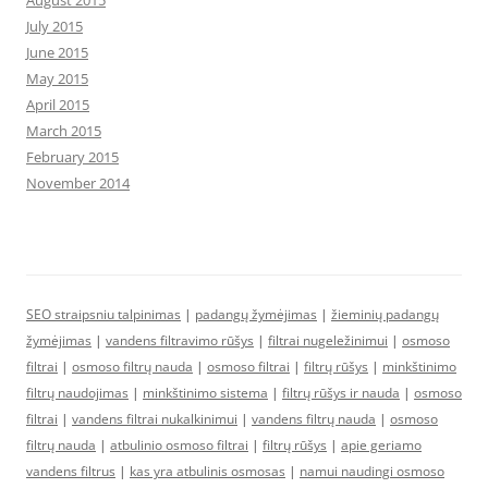
July 2015
June 2015
May 2015
April 2015
March 2015
February 2015
November 2014
SEO straipsniu talpinimas
|
padangų žymėjimas
|
žieminių padangų
žymėjimas
|
vandens filtravimo rūšys
|
filtrai nugeležinimui
|
osmoso
filtrai
|
osmoso filtrų nauda
|
osmoso filtrai
|
filtrų rūšys
|
minkštinimo
filtrų naudojimas
|
minkštinimo sistema
|
filtrų rūšys ir nauda
|
osmoso
filtrai
|
vandens filtrai nukalkinimui
|
vandens filtrų nauda
|
osmoso
filtrų nauda
|
atbulinio osmoso filtrai
|
filtrų rūšys
|
apie geriamo
vandens filtrus
|
kas yra atbulinis osmosas
|
namui naudingi osmoso