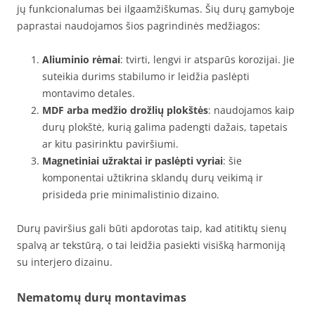
jų funkcionalumas bei ilgaamžiškumas. Šių durų gamyboje
paprastai naudojamos šios pagrindinės medžiagos:
Aliuminio rėmai
: tvirti, lengvi ir atsparūs korozijai. Jie
suteikia durims stabilumo ir leidžia paslėpti
montavimo detales.
MDF arba medžio drožlių plokštės
: naudojamos kaip
durų plokštė, kurią galima padengti dažais, tapetais
ar kitu pasirinktu paviršiumi.
Magnetiniai užraktai ir paslėpti vyriai
: šie
komponentai užtikrina sklandų durų veikimą ir
prisideda prie minimalistinio dizaino.
Durų paviršius gali būti apdorotas taip, kad atitiktų sienų
spalvą ar tekstūrą, o tai leidžia pasiekti visišką harmoniją
su interjero dizainu.
Nematomų durų montavimas