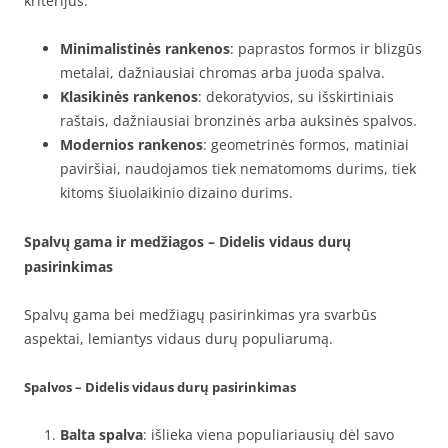
kriterijus:
Minimalistinės rankenos
: paprastos formos ir blizgūs
metalai, dažniausiai chromas arba juoda spalva.
Klasikinės rankenos
: dekoratyvios, su išskirtiniais
raštais, dažniausiai bronzinės arba auksinės spalvos.
Modernios rankenos
: geometrinės formos, matiniai
paviršiai, naudojamos tiek nematomoms durims, tiek
kitoms šiuolaikinio dizaino durims.
Spalvų gama ir medžiagos – Didelis vidaus durų
pasirinkimas
Spalvų gama bei medžiagų pasirinkimas yra svarbūs
aspektai, lemiantys vidaus durų populiarumą.
Spalvos – Didelis vidaus durų pasirinkimas
Balta spalva
: išlieka viena populiariausių dėl savo