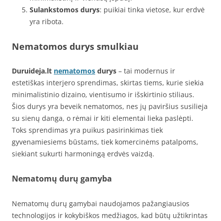
Sulankstomos durys
: puikiai tinka vietose, kur erdvė
yra ribota.
Nematomos durys smulkiau
Duruideja.lt
nematomos
durys
– tai modernus ir
estetiškas interjero sprendimas, skirtas tiems, kurie siekia
minimalistinio dizaino, vientisumo ir išskirtinio stiliaus.
Šios durys yra beveik nematomos, nes jų paviršius susilieja
su sienų danga, o rėmai ir kiti elementai lieka paslėpti.
Toks sprendimas yra puikus pasirinkimas tiek
gyvenamiesiems būstams, tiek komercinėms patalpoms,
siekiant sukurti harmoningą erdvės vaizdą.
Nematomų durų gamyba
Nematomų durų gamybai naudojamos pažangiausios
technologijos ir kokybiškos medžiagos, kad būtų užtikrintas