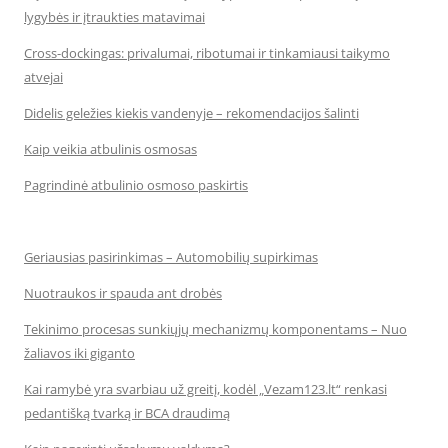
lygybės ir įtraukties matavimai
Cross-dockingas: privalumai, ribotumai ir tinkamiausi taikymo
atvejai
Didelis geležies kiekis vandenyje – rekomendacijos šalinti
Kaip veikia atbulinis osmosas
Pagrindinė atbulinio osmoso paskirtis
Geriausias pasirinkimas – Automobilių supirkimas
Nuotraukos ir spauda ant drobės
Tekinimo procesas sunkiųjų mechanizmų komponentams – Nuo
žaliavos iki giganto
Kai ramybė yra svarbiau už greitį, kodėl „Vezam123.lt“ renkasi
pedantišką tvarką ir BCA draudimą