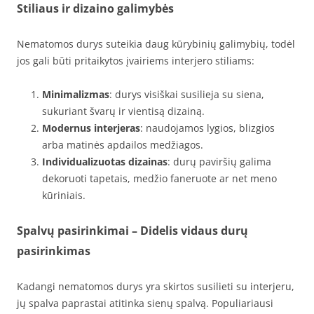
Stiliaus ir dizaino galimybės
Nematomos durys suteikia daug kūrybinių galimybių, todėl
jos gali būti pritaikytos įvairiems interjero stiliams:
Minimalizmas
: durys visiškai susilieja su siena,
sukuriant švarų ir vientisą dizainą.
Modernus interjeras
: naudojamos lygios, blizgios
arba matinės apdailos medžiagos.
Individualizuotas dizainas
: durų paviršių galima
dekoruoti tapetais, medžio faneruote ar net meno
kūriniais.
Spalvų pasirinkimai
– Didelis vidaus durų
pasirinkimas
Kadangi nematomos durys yra skirtos susilieti su interjeru,
jų spalva paprastai atitinka sienų spalvą. Populiariausi