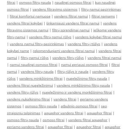
filtrai
|
osmoso filtrų nauda
|
naudingi osmoso filtrai
|
kuo naudingi
osmoso filtrai
|
vandens filtravimo sistemos
|
filtrų namui pasirinkimas
|
filtrai komfortui namuose
|
vandens filtrai namui
|
filtrai namams
|
vandens filtrai kokybei
|
tinkamiausi vandens filtrai namui
|
vandens
filtravimo sistemos namui
|
filtrų sprendimai namui
|
ieškome vandens
filtrų namui
|
vandens filtrų namui rūšys
|
vandens kokybei filtrai namui
|
vandens namui filtrų pasirinkimas
|
vandens filtrų rtūšys
|
vandens
kokybei name
|
rekomenduojami vandens filtrai namui
|
vandens filtrai
namui
|
filtrų namui rūšys
|
vandens filtrų rūšys
|
vandens filtrai namui
|
namui naudingi osmoso filtrai
|
namui geriausi osmoso filtrai
|
filtrai
namui
|
vandens filtrų nauda
|
filtrų rūšys ir nauda
|
vandens filtrų
rūšys
|
vandens minkštinimo filtrai
|
nugeležinimo filtrų nauda
|
vandens filtrai nugeležinimui
|
vandens minkštinimo filtrų nauda
|
vandens filtrų rūšys
|
nugeležinimo ir vandens monkštinimo filtrai
|
vandens nukalkinimo filtrai
|
vandens filtrai
|
geriamo vandens
sistemos
|
osmoso filtrų nauda
|
atbulinio osmoso filtrai
|
seo
straipsniu talpinimas
|
aquaphor vandens filtrai
|
aquaphor filtrai
|
osmoso filtrų nauda
|
osmoso filtrai
|
vandens filtrai aquaphor
|
geriamo vandens filtrai
|
aquaphor filtrai
|
aquaphor filtrai
|
aquaphor