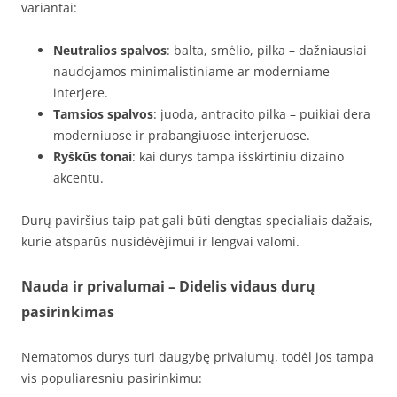
variantai:
Neutralios spalvos
: balta, smėlio, pilka – dažniausiai
naudojamos minimalistiniame ar moderniame
interjere.
Tamsios spalvos
: juoda, antracito pilka – puikiai dera
moderniuose ir prabangiuose interjeruose.
Ryškūs tonai
: kai durys tampa išskirtiniu dizaino
akcentu.
Durų paviršius taip pat gali būti dengtas specialiais dažais,
kurie atsparūs nusidėvėjimui ir lengvai valomi.
Nauda ir privalumai
– Didelis vidaus durų
pasirinkimas
Nematomos durys turi daugybę privalumų, todėl jos tampa
vis populiaresniu pasirinkimu: