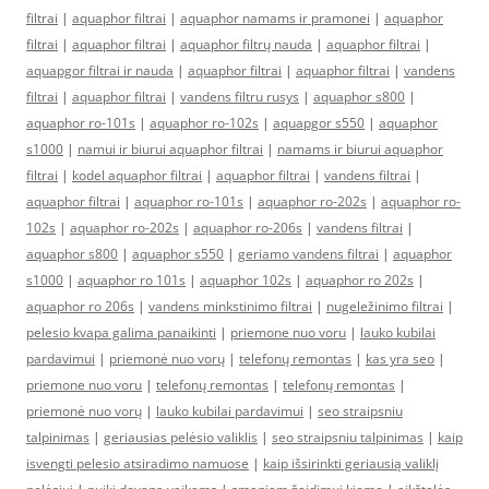
filtrai
|
aquaphor filtrai
|
aquaphor namams ir pramonei
|
aquaphor
filtrai
|
aquaphor filtrai
|
aquaphor filtrų nauda
|
aquaphor filtrai
|
aquapgor filtrai ir nauda
|
aquaphor filtrai
|
aquaphor filtrai
|
vandens
filtrai
|
aquaphor filtrai
|
vandens filtru rusys
|
aquaphor s800
|
aquaphor ro-101s
|
aquaphor ro-102s
|
aquapgor s550
|
aquaphor
s1000
|
namui ir biurui aquaphor filtrai
|
namams ir biurui aquaphor
filtrai
|
kodel aquaphor filtrai
|
aquaphor filtrai
|
vandens filtrai
|
aquaphor filtrai
|
aquaphor ro-101s
|
aquaphor ro-202s
|
aquaphor ro-
102s
|
aquaphor ro-202s
|
aquaphor ro-206s
|
vandens filtrai
|
aquaphor s800
|
aquaphor s550
|
geriamo vandens filtrai
|
aquaphor
s1000
|
aquaphor ro 101s
|
aquaphor 102s
|
aquaphor ro 202s
|
aquaphor ro 206s
|
vandens minkstinimo filtrai
|
nugeležinimo filtrai
|
pelesio kvapa galima panaikinti
|
priemone nuo voru
|
lauko kubilai
pardavimui
|
priemonė nuo vorų
|
telefonų remontas
|
kas yra seo
|
priemone nuo voru
|
telefonų remontas
|
telefonų remontas
|
priemonė nuo vorų
|
lauko kubilai pardavimui
|
seo straipsniu
talpinimas
|
geriausias pelėsio valiklis
|
seo straipsniu talpinimas
|
kaip
isvengti pelesio atsiradimo namuose
|
kaip išsirinkti geriausią valiklį