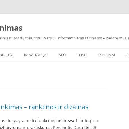
inimas
inių nuorodų sukūrimui: Verslui, informaciniams šaltiniams – Radote mus, ras
BILIETAI
KANALIZACIJAI
SEO
TEISĖ
SKELBIMAI
A
inkimas – rankenos ir dizainas
s durys yra ne tik funkcinė, bet ir svarbi interjero
nį užbaigtumą ir praktiškumą. Remiantis Duruideja.lt