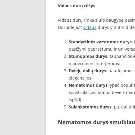
Vidaus durų rūšys
Vidaus durų rinka siūlo daugybę pasiri
Duruideja.lt
vidaus
durys yra itin dide
Standartinės varstomos durys
:
pasižymi paprastumu ir univers
Stumdomos durys
: taupančios 
moderniems interjerams.
Dviejų dalių durys
: naudojamos 
elegancijos.
Nematomos durys
: ypač populi
konstrukcijos, tampa beveik nema
įspūdį.
Sulankstomos durys
: puikiai ti
Nematomos durys smulkia