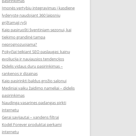
pasirinkimas
Įmonės vertybių integravimas į kasdienę
lyderystę naudojant 360 laipsnių
grįžtamąjį ryšį
Kaip pasiruošti šventiniam sezonui, kai
tiekimo grandinė tampa
neprognozuojama?
Pokyčiai teikiant SEO paslaugas: kainų
evoliucija ir naujausios tendencijos
Didelis vidaus durų pasirinkimas –
rankenos ir dizainas
Kaip pasirinkti baldus grožio salonui
Mediniai vaikų žaidimo nameliai – didelis
pasirinkimas
Naudinga vasarines padangas pirkti
internetu
Gerai savijautai – vandens filtrai
Kodėl Forever produktai perkami
internetu