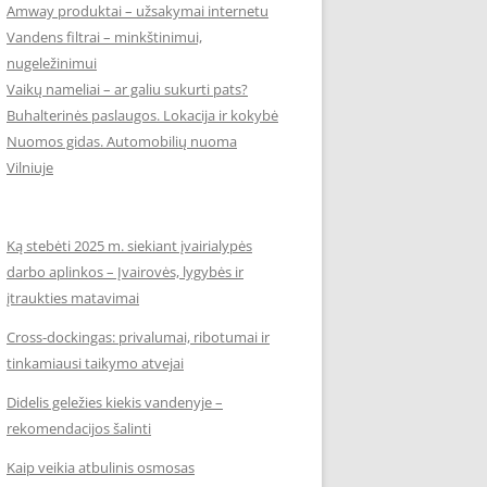
Amway produktai – užsakymai internetu
Vandens filtrai – minkštinimui,
nugeležinimui
Vaikų nameliai – ar galiu sukurti pats?
Buhalterinės paslaugos. Lokacija ir kokybė
Nuomos gidas. Automobilių nuoma
Vilniuje
Ką stebėti 2025 m. siekiant įvairialypės
darbo aplinkos – Įvairovės, lygybės ir
įtraukties matavimai
Cross-dockingas: privalumai, ribotumai ir
tinkamiausi taikymo atvejai
Didelis geležies kiekis vandenyje –
rekomendacijos šalinti
Kaip veikia atbulinis osmosas