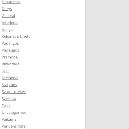
Draudimas
Durys
General
Interjeras
Įranga
Kelionės ir bilietai
Padangos
Paslaugos
Pramonei
Rinkodara
SEO
Skelbimai
Statybos
Švaros prekės
Sveikata
Teisė
Uncategorised
Vaikams
Vandens filtrai