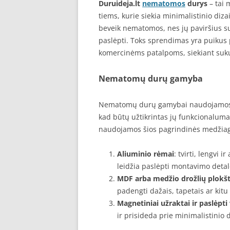
Duruideja.lt
nematomos
durys
– tai 
tiems, kurie siekia minimalistinio dizai
beveik nematomos, nes jų paviršius sus
paslėpti. Toks sprendimas yra puikus
komercinėms patalpoms, siekiant suku
Nematomų durų gamyba
Nematomų durų gamybai naudojamos p
kad būtų užtikrintas jų funkcionalum
naudojamos šios pagrindinės medžia
Aliuminio rėmai
: tvirti, lengvi 
leidžia paslėpti montavimo detal
MDF arba medžio drožlių plokš
padengti dažais, tapetais ar kitu
Magnetiniai užraktai ir paslėpti 
ir prisideda prie minimalistinio 