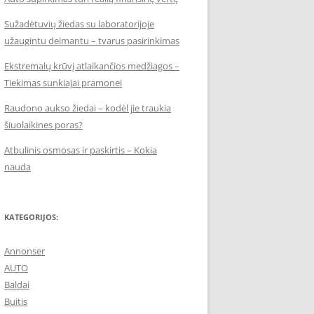
Sužadėtuvių žiedas su laboratorijoje
užaugintu deimantu – tvarus pasirinkimas
Ekstremalų krūvį atlaikančios medžiagos –
Tiekimas sunkiajai pramonei
Raudono aukso žiedai – kodėl jie traukia
šiuolaikines poras?
Atbulinis osmosas ir paskirtis – Kokia
nauda
KATEGORIJOS:
Annonser
AUTO
Baldai
Buitis