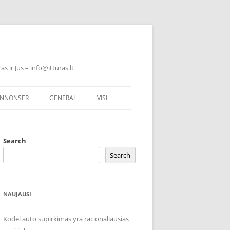
 ir Jus – info@itturas.lt
NNONSER
GENERAL
VISI
Search
Search
NAUJAUSI
Kodėl auto supirkimas yra racionaliausias