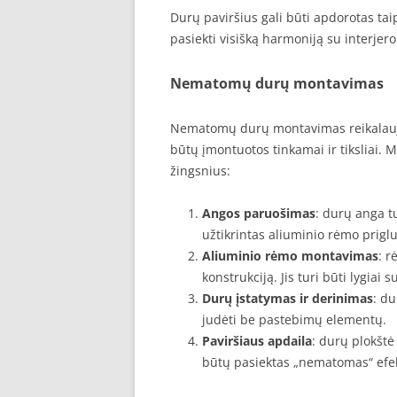
Durų paviršius gali būti apdorotas taip,
pasiekti visišką harmoniją su interjero
Nematomų durų montavimas
Nematomų durų montavimas reikalauja
būtų įmontuotos tinkamai ir tiksliai.
žingsnius:
Angos paruošimas
: durų anga tu
užtikrintas aliuminio rėmo prigl
Aliuminio rėmo montavimas
: r
konstrukciją. Jis turi būti lygiai
Durų įstatymas ir derinimas
: du
judėti be pastebimų elementų.
Paviršiaus apdaila
: durų plokštė
būtų pasiektas „nematomas“ efe