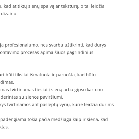
 kad atitiktų sienų spalvą ar tekstūrą, o tai leidžia
 dizainu.
 profesionalumo, nes svarbu užtikrinti, kad durys
 Montavimo procesas apima šiuos pagrindinius
ri būti tiksliai išmatuota ir paruošta, kad būtų
udimas.
ėmas tvirtinamas tiesiai į sieną arba gipso kartono
 suderintas su sienos paviršiumi.
rys tvirtinamos ant paslėptų vyrių, kurie leidžia durims
 padengiama tokia pačia medžiaga kaip ir siena, kad
ktas.