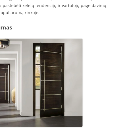
a pastebėti keletą tendencijų ir vartotojų pageidavimų,
populiarumą rinkoje.
kimas