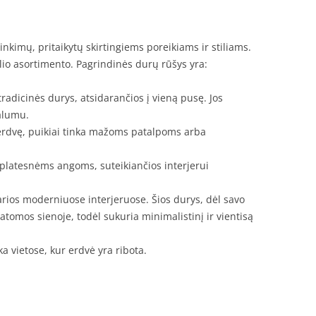
nkimų, pritaikytų skirtingiems poreikiams ir stiliams.
lio asortimento. Pagrindinės durų rūšys yra:
 tradicinės durys, atsidarančios į vieną pusę. Jos
alumu.
erdvę, puikiai tinka mažoms patalpoms arba
platesnėms angoms, suteikiančios interjerui
arios moderniuose interjeruose. Šios durys, dėl savo
tomos sienoje, todėl sukuria minimalistinį ir vientisą
nka vietose, kur erdvė yra ribota.
u