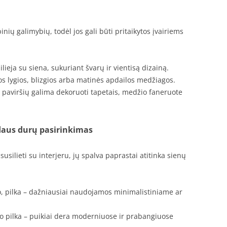
ų galimybių, todėl jos gali būti pritaikytos įvairiems
silieja su siena, sukuriant švarų ir vientisą dizainą.
s lygios, blizgios arba matinės apdailos medžiagos.
 paviršių galima dekoruoti tapetais, medžio faneruote
idaus durų pasirinkimas
silieti su interjeru, jų spalva paprastai atitinka sienų
io, pilka – dažniausiai naudojamos minimalistiniame ar
ito pilka – puikiai dera moderniuose ir prabangiuose