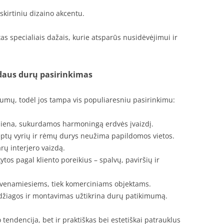
skirtiniu dizaino akcentu.
tas specialiais dažais, kurie atsparūs nusidėvėjimui ir
idaus durų pasirinkimas
mų, todėl jos tampa vis populiaresniu pasirinkimu:
u siena, sukurdamos harmoningą erdvės įvaizdį.
lėptų vyrių ir rėmų durys neužima papildomos vietos.
rų interjero vaizdą.
ikytos pagal kliento poreikius – spalvų, paviršių ir
gyvenamiesiems, tiek komerciniams objektams.
džiagos ir montavimas užtikrina durų patikimumą.
tendencija, bet ir praktiškas bei estetiškai patrauklus