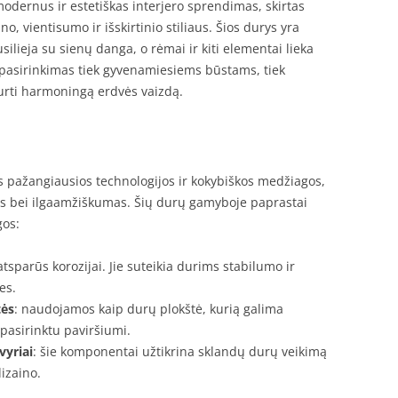
modernus ir estetiškas interjero sprendimas, skirtas
no, vientisumo ir išskirtinio stiliaus. Šios durys yra
ilieja su sienų danga, o rėmai ir kiti elementai lieka
 pasirinkimas tiek gyvenamiesiems būstams, tiek
rti harmoningą erdvės vaizdą.
ažangiausios technologijos ir kokybiškos medžiagos,
as bei ilgaamžiškumas. Šių durų gamyboje paprastai
gos:
ir atsparūs korozijai. Jie suteikia durims stabilumo ir
es.
tės
: naudojamos kaip durų plokštė, kurią galima
 pasirinktu paviršiumi.
vyriai
: šie komponentai užtikrina sklandų durų veikimą
dizaino.