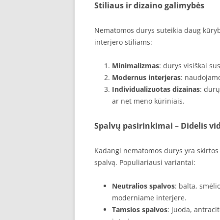
Stiliaus ir dizaino galimybės
Nematomos durys suteikia daug kūrybini
interjero stiliams:
Minimalizmas
: durys visiškai su
Modernus interjeras
: naudojamo
Individualizuotas dizainas
: durų
ar net meno kūriniais.
Spalvų pasirinkimai
– Didelis v
Kadangi nematomos durys yra skirtos su
spalvą. Populiariausi variantai:
Neutralios spalvos
: balta, smėl
moderniame interjere.
Tamsios spalvos
: juoda, antrac