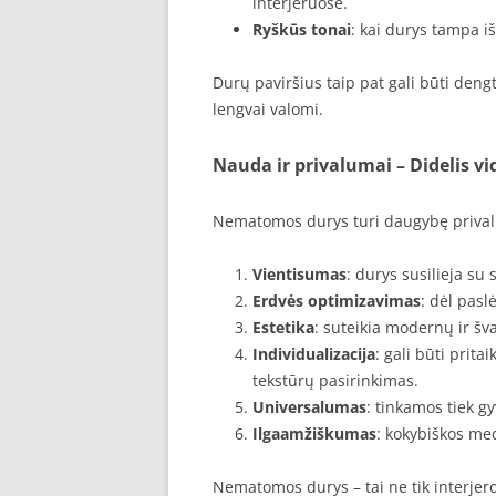
interjeruose.
Ryškūs tonai
: kai durys tampa iš
Durų paviršius taip pat gali būti deng
lengvai valomi.
Nauda ir privalumai
– Didelis v
Nematomos durys turi daugybę privalu
Vientisumas
: durys susilieja s
Erdvės optimizavimas
: dėl pas
Estetika
: suteikia modernų ir šva
Individualizacija
: gali būti prita
tekstūrų pasirinkimas.
Universalumas
: tinkamos tiek 
Ilgaamžiškumas
: kokybiškos me
Nematomos durys – tai ne tik interjero 