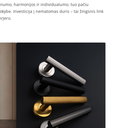
rnumo, harmonijos ir individualumo, tuo pačiu
kybe. Investicija į nematomas duris – tai žingsnis link
erjero.