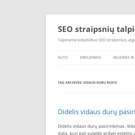
Skip
to
content
SEO straipsnių talp
Talpiname kokybiškus SEO straipsnius, atgal
AUTO
DRAUDIMAS
KELIONĖS IR 
TAG ARCHIVES:
VIDAUS DURU RUSYS
Didelis vidaus durų pasir
Didelis vidaus durų pasirinkimas. Vidau
dalis, kuri gali suteikti erdvei esteti