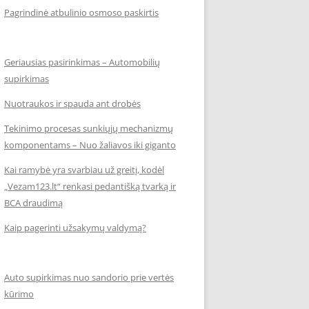
Pagrindinė atbulinio osmoso paskirtis
Geriausias pasirinkimas – Automobilių
supirkimas
Nuotraukos ir spauda ant drobės
Tekinimo procesas sunkiųjų mechanizmų
komponentams – Nuo žaliavos iki giganto
Kai ramybė yra svarbiau už greitį, kodėl
„Vezam123.lt“ renkasi pedantišką tvarką ir
BCA draudimą
Kaip pagerinti užsakymų valdymą?
Auto supirkimas nuo sandorio prie vertės
kūrimo