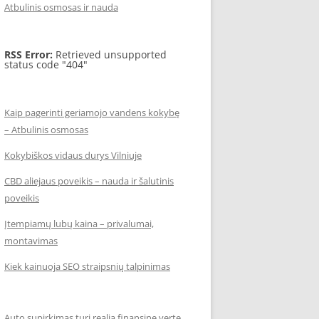
Atbulinis osmosas ir nauda
RSS Error:
Retrieved unsupported
status code "404"
Kaip pagerinti geriamojo vandens kokybę
– Atbulinis osmosas
Kokybiškos vidaus durys Vilniuje
CBD aliejaus poveikis – nauda ir šalutinis
poveikis
Įtempiamų lubų kaina – privalumai,
montavimas
Kiek kainuoja SEO straipsnių talpinimas
Auto supirkimas turi realią finansinę vertę