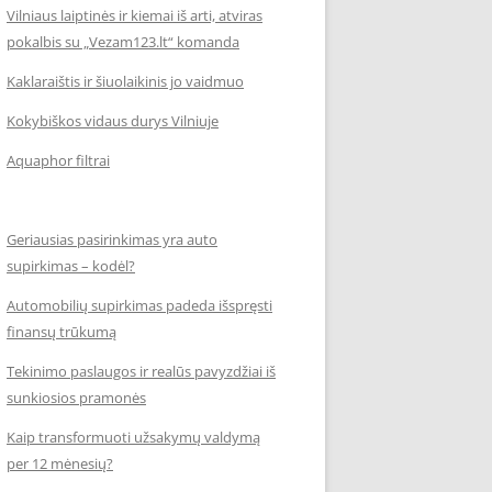
Vilniaus laiptinės ir kiemai iš arti, atviras
pokalbis su „Vezam123.lt“ komanda
Kaklaraištis ir šiuolaikinis jo vaidmuo
Kokybiškos vidaus durys Vilniuje
Aquaphor filtrai
Geriausias pasirinkimas yra auto
supirkimas – kodėl?
Automobilių supirkimas padeda išspręsti
finansų trūkumą
Tekinimo paslaugos ir realūs pavyzdžiai iš
sunkiosios pramonės
Kaip transformuoti užsakymų valdymą
per 12 mėnesių?