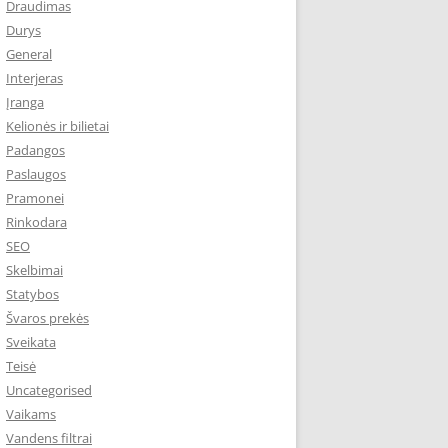
Draudimas
Durys
General
Interjeras
Įranga
Kelionės ir bilietai
Padangos
Paslaugos
Pramonei
Rinkodara
SEO
Skelbimai
Statybos
Švaros prekės
Sveikata
Teisė
Uncategorised
Vaikams
Vandens filtrai