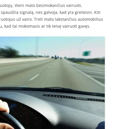
ruotojų. Vieni mato besimokančius vairuoti,
spaudžia signalą, nes galvoja, kad yra greitesni. Kiti
ruotojus už vairo. Treti mato lakstančius automobilius
u, kad tai mokomasis ar tik teisę vairuoti gavęs.