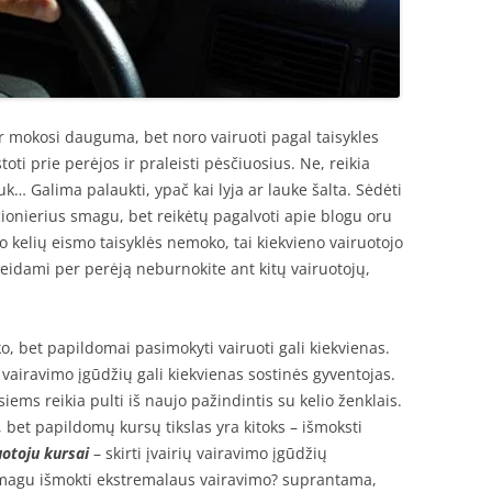
 ir mokosi dauguma, bet noro vairuoti pagal taisykles
oti prie perėjos ir praleisti pėsčiuosius. Ne, reikia
juk… Galima palaukti, ypač kai lyja ar lauke šalta. Sėdėti
ionierius smagu, bet reikėtų pagalvoti apie blogu oru
o kelių eismo taisyklės nemoko, tai kiekvieno vairuotojo
 eidami per perėją neburnokite ant kitų vairuotojų,
ko, bet papildomai pasimokyti vairuoti gali kiekvienas.
 vairavimo įgūdžių gali kiekvienas sostinės gyventojas.
ems reikia pulti iš naujo pažindintis su kelio ženklais.
, bet papildomų kursų tikslas yra kitoks – išmoksti
uotoju kursai
– skirti įvairių vairavimo įgūdžių
smagu išmokti ekstremalaus vairavimo? suprantama,