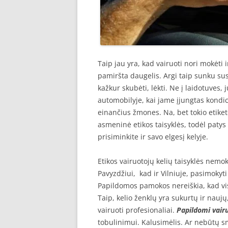
Taip jau yra, kad vairuoti nori mokėti
pamiršta daugelis. Argi taip sunku sust
kažkur skubėti, lėkti. Ne į laidotuves, 
automobilyje, kai jame įjungtas kondic
einančius žmones. Na, bet tokio etiket
asmeninė etikos taisyklės, todėl patys
prisiminkite ir savo elgesį kelyje.
Etikos vairuotojų kelių taisyklės nemo
Pavyzdžiui, kad ir Vilniuje, pasimokyti
Papildomos pamokos nereiškia, kad visi
Taip, kelio ženklų yra sukurtų ir naujų
vairuoti profesionaliai.
Papildomi vair
tobulinimui. Kalusimėlis. Ar nebūtų 