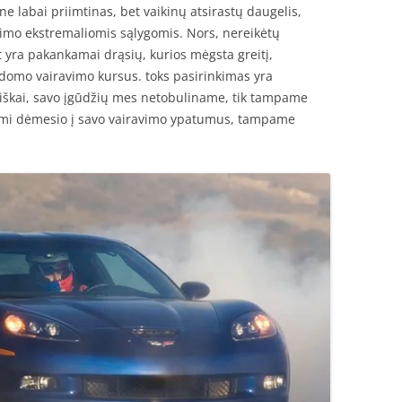
 labai priimtinas, bet vaikinų atsirastų daugelis,
vimo ekstremaliomis sąlygomis. Nors, nereikėtų
at yra pakankamai drąsių, kurios mėgsta greitį,
ildomo vairavimo kursus. toks pasirinkimas yra
iškai, savo įgūdžių mes netobuliname, tik tampame
ami dėmesio į savo vairavimo ypatumus, tampame