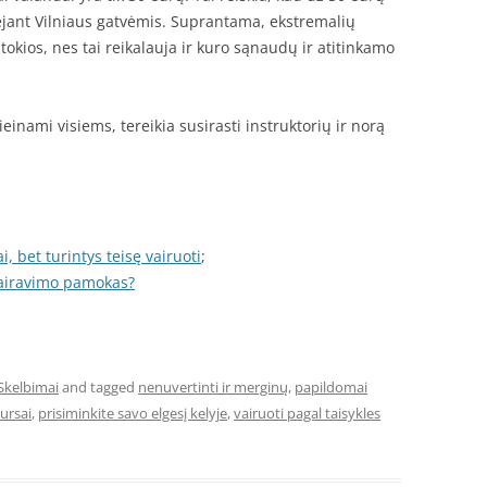
ėjant Vilniaus gatvėmis. Suprantama, ekstremalių
itokios, nes tai reikalauja ir kuro sąnaudų ir atitinkamo
einami visiems, tereikia susirasti instruktorių ir norą
, bet turintys teisę vairuoti
;
vairavimo pamokas?
Skelbimai
and tagged
nenuvertinti ir merginų
,
papildomai
ursai
,
prisiminkite savo elgesį kelyje
,
vairuoti pagal taisykles