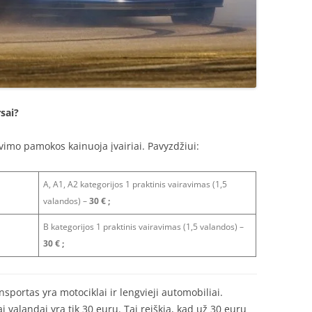
sai?
imo pamokos kainuoja įvairiai. Pavyzdžiui:
A, A1, A2 kategorijos 1 praktinis vairavimas (1,5
valandos) –
30 € ;
B kategorijos 1 praktinis vairavimas (1,5 valandos) –
30 € ;
sportas yra motociklai ir lengvieji automobiliai.
 valandai yra tik 30 eurų. Tai reiškia, kad už 30 eurų