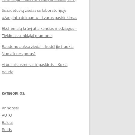
Sužadėtuvių žiedas su laboratorijoje
užaugintu deimantu – tvarus pasirinkimas
Ekstremalų krūvį atlaikančios medžiagos –
Tiekimas sunkiajai pramonei
Raudono aukso žiedai – kodėl jie traukia
šiuolaikines poras?
Atbulinis osmosas ir paskirtis – Kokia
nauda
KATEGORIJOS:
Annonser
AUTO
Baldai
Buitis