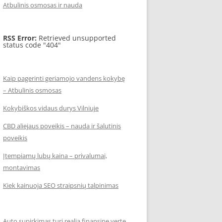
Atbulinis osmosas ir nauda
RSS Error:
Retrieved unsupported
status code "404"
Kaip pagerinti geriamojo vandens kokybę
– Atbulinis osmosas
Kokybiškos vidaus durys Vilniuje
CBD aliejaus poveikis – nauda ir šalutinis
poveikis
Įtempiamų lubų kaina – privalumai,
montavimas
Kiek kainuoja SEO straipsnių talpinimas
Auto supirkimas turi realią finansinę vertę