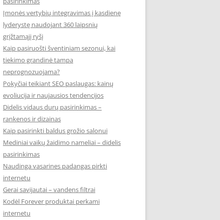
pasirinkimas
Įmonės vertybių integravimas į kasdienę
lyderystę naudojant 360 laipsnių
grįžtamąjį ryšį
Kaip pasiruošti šventiniam sezonui, kai
tiekimo grandinė tampa
neprognozuojama?
Pokyčiai teikiant SEO paslaugas: kainų
evoliucija ir naujausios tendencijos
Didelis vidaus durų pasirinkimas –
rankenos ir dizainas
Kaip pasirinkti baldus grožio salonui
Mediniai vaikų žaidimo nameliai – didelis
pasirinkimas
Naudinga vasarines padangas pirkti
internetu
Gerai savijautai – vandens filtrai
Kodėl Forever produktai perkami
internetu