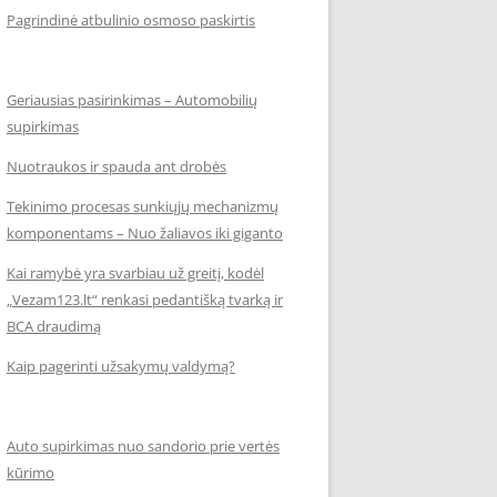
Pagrindinė atbulinio osmoso paskirtis
Geriausias pasirinkimas – Automobilių
supirkimas
Nuotraukos ir spauda ant drobės
Tekinimo procesas sunkiųjų mechanizmų
komponentams – Nuo žaliavos iki giganto
Kai ramybė yra svarbiau už greitį, kodėl
„Vezam123.lt“ renkasi pedantišką tvarką ir
BCA draudimą
Kaip pagerinti užsakymų valdymą?
Auto supirkimas nuo sandorio prie vertės
kūrimo