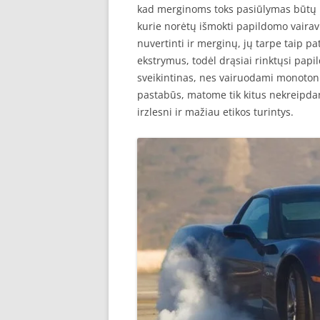
kad merginoms toks pasiūlymas būtų ne
kurie norėtų išmokti papildomo vaira
nuvertinti ir merginų, jų tarpe taip p
ekstrymus, todėl drąsiai rinktųsi pap
sveikintinas, nes vairuodami monoton
pastabūs, matome tik kitus nekreipd
irzlesni ir mažiau etikos turintys.