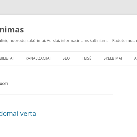
inimas
inių nuorodų sukūrimui: Verslui, informaciniams šaltiniams – Radote mus, ras
BILIETAI
KANALIZACIJAI
SEO
TEISĖ
SKELBIMAI
A
UOTI
ldomai verta