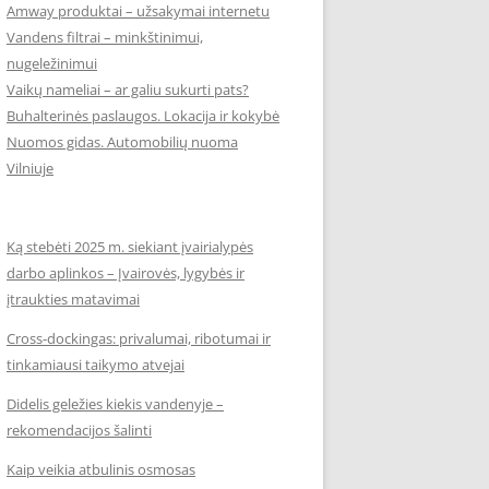
Amway produktai – užsakymai internetu
Vandens filtrai – minkštinimui,
nugeležinimui
Vaikų nameliai – ar galiu sukurti pats?
Buhalterinės paslaugos. Lokacija ir kokybė
Nuomos gidas. Automobilių nuoma
Vilniuje
Ką stebėti 2025 m. siekiant įvairialypės
darbo aplinkos – Įvairovės, lygybės ir
įtraukties matavimai
Cross-dockingas: privalumai, ribotumai ir
tinkamiausi taikymo atvejai
Didelis geležies kiekis vandenyje –
rekomendacijos šalinti
Kaip veikia atbulinis osmosas