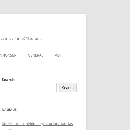
 ir Jus – info@itturas.lt
NNONSER
GENERAL
VISI
Search
Search
NAUJAUSI
Kodėl auto supirkimas yra racionaliausias