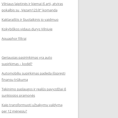
Vilniaus laiptinės ir kiemai iš arti, atviras
pokalbis su „Vezam123.lt“ komanda
Kaklaraištis ir šiuolaikinis jo vaidmuo
Kokybiškos vidaus durys Vilniuje
Aquaphor filtrai
Geriausias pasirinkimas yra auto
supirkimas – kodėl?
Automobilių supirkimas padeda išspręsti
finansų trūkumą
Tekinimo paslaugos ir realūs pavyzdžiai iš
sunkiosios pramonės
Kaip transformuoti užsakymų valdymą
per 12 mėnesių?