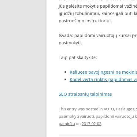
Jūs galėsite mokytis papildomai važin
įgūdžių tobulinimui, kainos gali būti k
pasiruošimo instruktoriui.
Išvada: papildomi vairuotojų kursai pri
pasimokyti.
Taip pat skaitykite:
Keliuose pavojingesni ne mokiniai
Kodėl verta rinktis papildomas 
SEO straipsnių talpinimas
This entry was posted in
AUTO
,
Paslaugos
,
pasimokyti vairuoti
,
papildomi vairuotoju k
pamiršta
on
2017-02-02
.