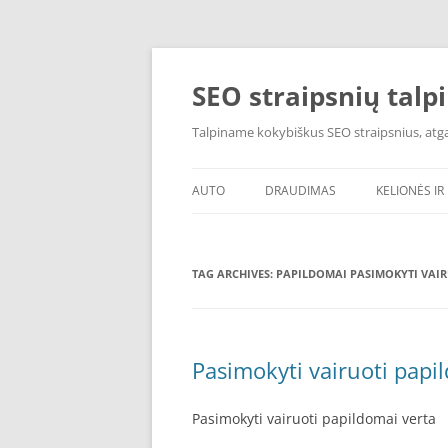
Skip
to
content
SEO straipsnių talp
Talpiname kokybiškus SEO straipsnius, atgal
AUTO
DRAUDIMAS
KELIONĖS IR 
TAG ARCHIVES:
PAPILDOMAI PASIMOKYTI VAIR
Pasimokyti vairuoti papi
Pasimokyti vairuoti papildomai verta