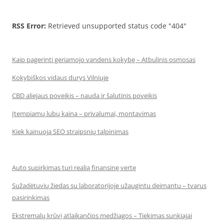
RSS Error:
Retrieved unsupported status code "404"
Kaip pagerinti geriamojo vandens kokybę – Atbulinis osmosas
Kokybiškos vidaus durys Vilniuje
CBD aliejaus poveikis – nauda ir šalutinis poveikis
Įtempiamų lubų kaina – privalumai, montavimas
Kiek kainuoja SEO straipsnių talpinimas
Auto supirkimas turi realią finansinę vertę
Sužadėtuvių žiedas su laboratorijoje užaugintu deimantu – tvarus
pasirinkimas
Ekstremalų krūvį atlaikančios medžiagos – Tiekimas sunkiajai