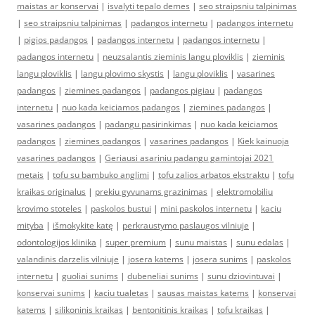
maistas ar konservai
|
isvalyti tepalo demes
|
seo straipsniu talpinimas
|
seo straipsniu talpinimas
|
padangos internetu
|
padangos internetu
|
pigios padangos
|
padangos internetu
|
padangos internetu
|
padangos internetu
|
neuzsalantis zieminis langu ploviklis
|
zieminis
langu ploviklis
|
langu plovimo skystis
|
langu ploviklis
|
vasarines
padangos
|
ziemines padangos
|
padangos pigiau
|
padangos
internetu
|
nuo kada keiciamos padangos
|
ziemines padangos
|
vasarines padangos
|
padangu pasirinkimas
|
nuo kada keiciamos
padangos
|
ziemines padangos
|
vasarines padangos
|
Kiek kainuoja
vasarines padangos
|
Geriausi asariniu padangu gamintojai 2021
metais
|
tofu su bambuko anglimi
|
tofu zalios arbatos ekstraktu
|
tofu
kraikas originalus
|
prekiu gyvunams grazinimas
|
elektromobiliu
krovimo stoteles
|
paskolos bustui
|
mini paskolos internetu
|
kaciu
mityba
|
išmokykite katę
|
perkraustymo paslaugos vilniuje
|
odontologijos klinika
|
super premium
|
sunu maistas
|
sunu edalas
|
valandinis darzelis vilniuje
|
josera katems
|
josera sunims
|
paskolos
internetu
|
guoliai sunims
|
dubeneliai sunims
|
sunu dziovintuvai
|
konservai sunims
|
kaciu tualetas
|
sausas maistas katems
|
konservai
katems
|
silikoninis kraikas
|
bentonitinis kraikas
|
tofu kraikas
|