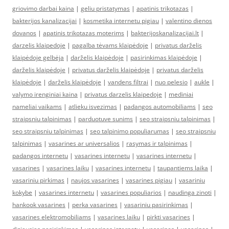
griovimo darbai kaina
|
geliu pristatymas
|
apatinis trikotazas
|
bakterijos kanalizacijai
|
kosmetika internetu pigiau
|
valentino dienos
dovanos
|
apatinis trikotazas moterims
|
bakterijoskanalizacijai.lt
|
darzelis klaipedoje
|
pagalba tėvams klaipėdoje
|
privatus darželis
klaipėdoje gelbėja
|
darželis klaipėdoje
|
pasirinkimas klaipėdoje
|
darželis klaipėdoje
|
privatus darželis klaipėdoje
|
privatus darželis
klaipėdoje
|
darželis klaipėdoje
|
vandens filtrai
|
nuo pelesio
|
aukle
|
valymo irenginiai kaina
|
privatus darzelis klaipedoje
|
mediniai
nameliai vaikams
|
atlieku isvezimas
|
padangos automobiliams
|
seo
straipsniu talpinimas
|
parduotuve sunims
|
seo straipsniu talpinimas
|
seo straipsniu talpinimas
|
seo talpinimo populiarumas
|
seo straipsniu
talpinimas
|
vasarines ar universalios
|
rasymas ir talpinimas
|
padangos internetu
|
vasarines internetu
|
vasarines internetu
|
vasarines
|
vasarines laiku
|
vasarines internetu
|
taupantiems laika
|
vasariniu pirkimas
|
naujos vasarines
|
vasarines pigiau
|
vasariniu
kokybe
|
vasarines internetu
|
vasarines populiarios
|
naudinga zinoti
|
hankook vasarines
|
perka vasarines
|
vasariniu pasirinkimas
|
vasarines elektromobiliams
|
vasarines laiku
|
pirkti vasarines
|