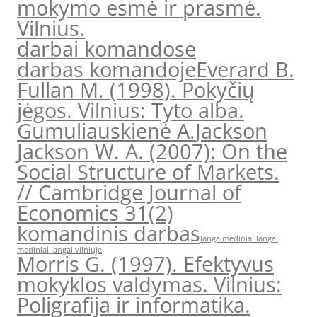
mokymo esmė ir prasmė.
Vilnius.
darbai komandose
darbas komandoje
Everard B.
Fullan M. (1998). Pokyčių
jėgos. Vilnius: Tyto alba.
Gumuliauskienė A.
Jackson
Jackson W. A. (2007): On the
Social Structure of Markets.
// Cambridge Journal of
Economics 31(2)
komandinis darbas
langai
mediniai langai
mediniai langai vilniuje
Morris G. (1997). Efektyvus
mokyklos valdymas. Vilnius:
Poligrafija ir informatika.