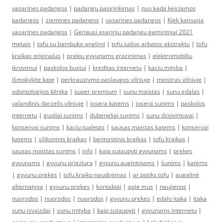
vasarines padangos
|
padangu pasirinkimas
|
nuo kada keiciamos
padangos
|
ziemines padangos
|
vasarines padangos
|
Kiek kainuoja
vasarines padangos
|
Geriausi asariniu padangu gamintojai 2021
metais
|
tofu su bambuko anglimi
|
tofu zalios arbatos ekstraktu
|
tofu
kraikas originalus
|
prekiu gyvunams grazinimas
|
elektromobiliu
ikrovimui
|
paskolos bustui
|
kreditas internetu
|
kaciu mityba
|
išmokykite katę
|
perkraustymo paslaugos vilniuje
|
meistras vilniuje
|
odontologijos klinika
|
super premium
|
sunu maistas
|
sunu edalas
|
valandinis darzelis vilniuje
|
josera katems
|
josera sunims
|
paskolos
internetu
|
guoliai sunims
|
dubeneliai sunims
|
sunu dziovintuvai
|
konservai sunims
|
kaciu tualetas
|
sausas maistas katems
|
konservai
katems
|
silikoninis kraikas
|
bentonitinis kraikas
|
tofu kraikas
|
sausas maistas sunims
|
info
|
kaip sutaupyti gyvunams
|
prekes
gyvunams
|
gyvunu prieziura
|
gyvunu augintojams
|
šunims
|
katėms
|
gyvunu prekes
|
tofu kraiko naudojimas
|
ar patiks tofu
|
augalinė
alternatyva
|
gyvunu prekes
|
kontaktai
|
apie mus
|
naujienos
|
nuorodos
|
nuorodos
|
nuorodos
|
gyvunu prekes
|
edalo itaka
|
itaka
sunu isvaizdai
|
sunu mityba
|
kaip sutaupyti
|
gyvunams internetu
|