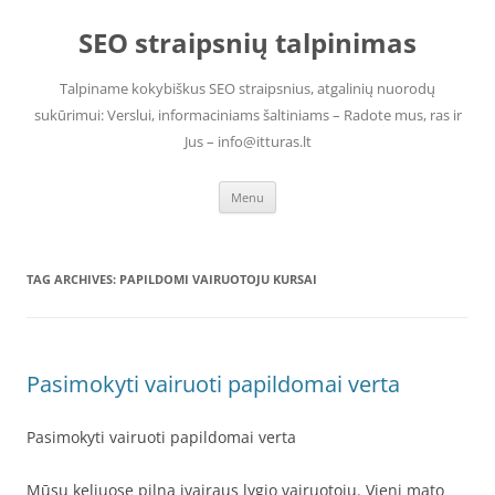
Skip
to
SEO straipsnių talpinimas
content
Talpiname kokybiškus SEO straipsnius, atgalinių nuorodų
sukūrimui: Verslui, informaciniams šaltiniams – Radote mus, ras ir
Jus – info@itturas.lt
Menu
TAG ARCHIVES:
PAPILDOMI VAIRUOTOJU KURSAI
Pasimokyti vairuoti papildomai verta
Pasimokyti vairuoti papildomai verta
Mūsų keliuose pilna įvairaus lygio vairuotojų. Vieni mato