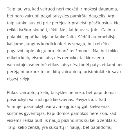
Taip jau yra, kad vairuoti nori mokėti ir mokosi dauguma,
bet noro vairuoti pagal taisykles pamiršta daugelis. Argi
taip sunku sustoti prie perėjos ir praleisti pėsčiuosius. Ne,
reikia kažkur skubėti, lėkti. Ne į laidotuves, juk… Galima
palaukti, ypač kai lyja ar lauke šalta. Sėdėti automobilyje,
kai jame įjungtas kondicionierius smagu, bet reikėtų
pagalvoti apie blogu oru einančius žmones. Na, bet tokio
etiketo kelių eismo taisyklės nemoko, tai kiekvieno
vairuotojo asmeninė etikos taisyklės, todėl patys eidami per
perėją neburnokite ant kitų vairuotojų, prisiminkite ir savo
elgesį kelyje.
Etikos vairuotojų kelių taisyklės nemoko, bet papildomai
pasimokyti vairuoti gali kiekvienas. Pavyzdžiui, kad ir
Vilniuje, pasimokyti vairavimo įgūdžių gali kiekvienas
sostinės gyventojas. Papildomos pamokos nereiškia, kad
visiems reikia pulti iš naujo pažindintis su kelio ženklais.
Taip, kelio ženklų yra sukurtų ir naujų, bet papildomų