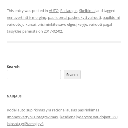
This entry was posted in
AUTO
,
Paslaugos
,
Skelbimai
and tagged
nenuvertinti ir merginų
,
papildomai pasimokyti vairuoti
,
papildomi
vairuotoju kursai
,
prisiminkite savo elgesį kelyje
,
vairuoti pagal
taisykles pamiršta
on
2017-02-02
.
Search
Search
NAUJAUSI
Kodėl auto supirkimas yra racionaliausias pasirinkimas
Įmonės vertybių integravimas į kasdienę lyderystę naudojant 360
laipsnių grįžtamąjį ryšį