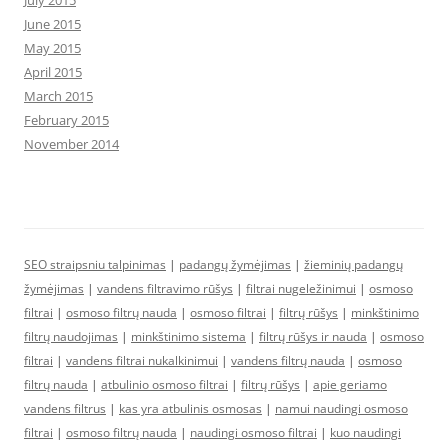
July 2015
June 2015
May 2015
April 2015
March 2015
February 2015
November 2014
SEO straipsniu talpinimas
|
padangų žymėjimas
|
žieminių padangų
žymėjimas
|
vandens filtravimo rūšys
|
filtrai nugeležinimui
|
osmoso
filtrai
|
osmoso filtrų nauda
|
osmoso filtrai
|
filtrų rūšys
|
minkštinimo
filtrų naudojimas
|
minkštinimo sistema
|
filtrų rūšys ir nauda
|
osmoso
filtrai
|
vandens filtrai nukalkinimui
|
vandens filtrų nauda
|
osmoso
filtrų nauda
|
atbulinio osmoso filtrai
|
filtrų rūšys
|
apie geriamo
vandens filtrus
|
kas yra atbulinis osmosas
|
namui naudingi osmoso
filtrai
|
osmoso filtrų nauda
|
naudingi osmoso filtrai
|
kuo naudingi