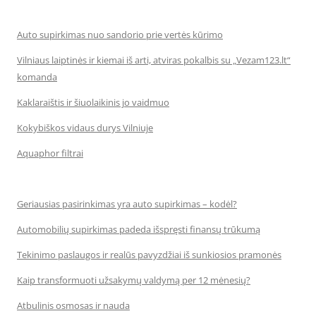
Auto supirkimas nuo sandorio prie vertės kūrimo
Vilniaus laiptinės ir kiemai iš arti, atviras pokalbis su „Vezam123.lt“
komanda
Kaklaraištis ir šiuolaikinis jo vaidmuo
Kokybiškos vidaus durys Vilniuje
Aquaphor filtrai
Geriausias pasirinkimas yra auto supirkimas – kodėl?
Automobilių supirkimas padeda išspręsti finansų trūkumą
Tekinimo paslaugos ir realūs pavyzdžiai iš sunkiosios pramonės
Kaip transformuoti užsakymų valdymą per 12 mėnesių?
Atbulinis osmosas ir nauda