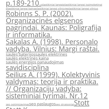
p.189-210.
plastikiniai langai
plastikiniai langai issimoketinai
plastikiniai langai kaina
plastikiniai langai vilniuje
plastikiniai langai vilnius
Robinns S. P. (2002).
Organizacinės elgsenos
pagrindai. Kaunas: Poligrafija
ir informatika.
Sakalas A. (1998). Personalo
vadyba. Vilnius: Margi raštai.
saules baterijos
saules elektrines
saulės elektrinės kaina
saulės energijos panaudojimas
savidisciplina
Seilius A. (1999). Kolektyvinis
valdymas: teorija ir praktika.
// Organizacijų vadyba:
sisteminiai tyrimai. Nr.12
Stott
seo paslaugos
seo optimizavimas
seo straipsniai