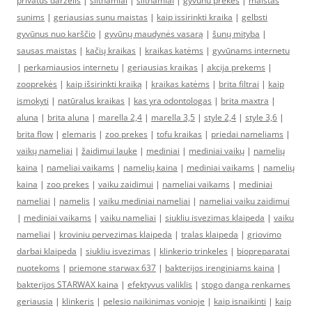
privatus darzelis
|
šiltnamiai
|
siltnamiai
|
gyvunu prekes
|
maistas
sunims
|
geriausias sunu maistas
|
kaip issirinkti kraika
|
gelbsti
gyvūnus nuo karščio
|
gyvūnų maudynės vasarą
|
šunų mityba
|
sausas maistas
|
kačių kraikas
|
kraikas katėms
|
gyvūnams internetu
|
perkamiausios internetu
|
geriausias kraikas
|
akcija prekems
|
zooprekės
|
kaip išsirinkti kraiką
|
kraikas katėms
|
brita filtrai
|
kaip
ismokyti
|
natūralus kraikas
|
kas yra odontologas
|
brita maxtra
|
aluna
|
brita aluna
|
marella 2,4
|
marella 3,5
|
style 2,4
|
style 3,6
|
brita flow
|
elemaris
|
zoo prekes
|
tofu kraikas
|
priedai nameliams
|
vaikų nameliai
|
žaidimui lauke
|
mediniai
|
mediniai vaikų
|
namelių
kaina
|
nameliai vaikams
|
namelių kaina
|
mediniai vaikams
|
namelių
kaina
|
zoo prekes
|
vaiku zaidimui
|
nameliai vaikams
|
mediniai
nameliai
|
namelis
|
vaiku mediniai nameliai
|
nameliai vaiku zaidimui
|
mediniai vaikams
|
vaiku nameliai
|
siukliu isvezimas klaipeda
|
vaiku
nameliai
|
kroviniu pervezimas klaipeda
|
tralas klaipeda
|
griovimo
darbai klaipeda
|
siukliu isvezimas
|
klinkerio trinkeles
|
biopreparatai
nuotekoms
|
priemone starwax 637
|
bakterijos irenginiams kaina
|
bakterijos STARWAX kaina
|
efektyvus valiklis
|
stogo danga renkames
geriausia
|
klinkeris
|
pelesio naikinimas vonioje
|
kaip isnaikinti
|
kaip