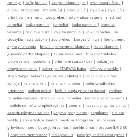
ismokyti
|
kačių kraikas
|
kas yra odontologas
|
brita maxtra filtrai
|
aluna
|
brita aluna
|
marella 2,4
|
marella 3,5
|
style 2,4
|
style 3,6
|
brita flow
|
elemaris
|
zoo prekes
|
tofu kraikas katėms
|
mediniai
nameliai
|
vaikų namelis
|
nameliai
|
lauko nameliai
|
nameliai
vaikams
|
žaidimui lauke
|
vaikiski nameliai
|
vaiku nameliai
|
su
ciuozykla
|
su čiuožykla
|
zoo prekes
|
Darbas Vilniuje
|
Recruitment
agency Lithuania
|
kroviniu pervezimas klaipeda
|
tralas klaipeda
|
griovimo darbai klaipeda
|
siukliu isvezimas
|
klinkerio trinkeles
|
biopreparatai nuotekoms
|
priemone starwax 637
|
bakterijos
irenginiams kaina
|
bakterijos STARWAX kaina
|
efektyvus valiklis
|
stogo danga renkames geriausia
|
klinkeris
|
pelesio naikinimas
vonioje
|
kaip isnaikinti
|
kaip naikinti pelesi
|
pelesiu naikinimo
priemone
|
naikinti pelesi
|
kiek kainuoja griovimo darbai
|
zaidimo
nameliai vaikams
|
mediniai vaiku nameliai
|
nameliai zaisti vaikams
|
mediniu nameliu komplektavimas
|
toneriai
|
kaseciu pildymas vilnius
|
kaseciu pildymas kaunas
|
valymo įrenginiams
|
septikams
|
tualeto
valiklis
|
spausdintuvu kainos
|
vestuviu fotografai
|
muro sienu
griovimas
|
seo
|
bateriju ikrovimas
|
patikimumas
|
orapute JDK S 60
|
oraputes membranos
|
indu ploviklis
|
pavojingu atlieku tvarkymas
|