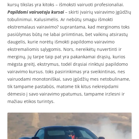
kursų tikslas yra kitoks – išmoksti vairuoti profesionaliai.
Papildomi vairuotoju kursai
– skirti įvairių vairavimo įgūdžių
tobulinimui. Kalusimėlis. Ar nebūtų smagu išmokti
ekstremalaus vairavimo? suprantama, kad merginoms toks
pasiūlymas būtų ne labai priimtinas, bet vaikinų atsirastų
daugelis, kurie norėtų išmokti papildomo vairavimo
ekstremaliomis sąlygomis. Nors, nereikėtų nuvertinti ir
merginų, jų tarpe taip pat yra pakankamai drąsių, kurios
mėgsta greitį, ekstrymus, todėl drąsiai rinktųsi papildomo
vairavimo kursus. toks pasirinkimas yra sveikintinas, nes
vairuodami monotoniškai, savo įgūdžių mes netobuliname,
tik tampame pastabūs, matome tik kitus nekreipdami
dėmesio į savo vairavimo ypatumus, tampame irzlesni ir
mažiau etikos turintys.