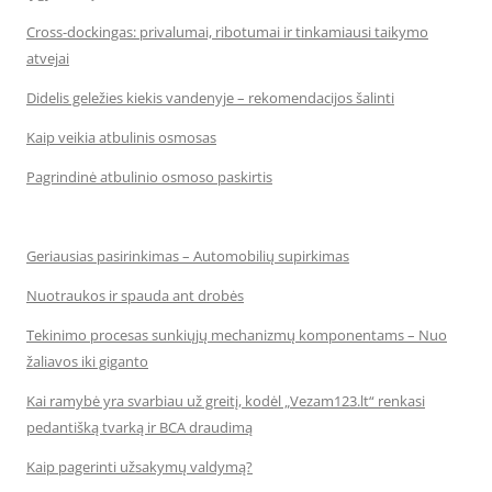
Cross-dockingas: privalumai, ribotumai ir tinkamiausi taikymo
atvejai
Didelis geležies kiekis vandenyje – rekomendacijos šalinti
Kaip veikia atbulinis osmosas
Pagrindinė atbulinio osmoso paskirtis
Geriausias pasirinkimas – Automobilių supirkimas
Nuotraukos ir spauda ant drobės
Tekinimo procesas sunkiųjų mechanizmų komponentams – Nuo
žaliavos iki giganto
Kai ramybė yra svarbiau už greitį, kodėl „Vezam123.lt“ renkasi
pedantišką tvarką ir BCA draudimą
Kaip pagerinti užsakymų valdymą?