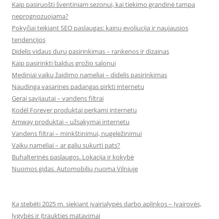
Kaip pasiruošti šventiniam sezonui, kai tiekimo grandinė tampa
neprognozuojama?
Pokyčiai teikiant SEO paslaugas: kainų evoliucija ir naujausios
tendencijos
Didelis vidaus durų pasirinkimas – rankenos ir dizainas
Kaip pasirinkti baldus grožio salonui
Mediniai vaikų žaidimo nameliai – didelis pasirinkimas
Naudinga vasarines padangas pirkti internetu
Gerai savijautai – vandens filtrai
Kodėl Forever produktai perkami internetu
Amway produktai – užsakymai internetu
Vandens filtrai – minkštinimui, nugeležinimui
Vaikų nameliai – ar galiu sukurti pats?
Buhalterinės paslaugos. Lokacija ir kokybė
Nuomos gidas. Automobilių nuoma Vilniuje
Ką stebėti 2025 m. siekiant įvairialypės darbo aplinkos – Įvairovės,
lygybės ir įtraukties matavimai