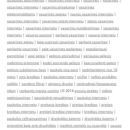
diziausias pasirinkimas
|
vasarines internetu
|
vasarines
|
vasarines
|
vasarines internetu
|
vasariniu privalumai
|
vasarines
elektromobiliams
|
vasarines pagiau
|
naujos vasarines internetu
|
vasarines internetu
|
vasarines isigyti internetu
|
pigios vasarines
internetu
|
vasarines internetu
|
vasariniu nusidevejimas
|
vasarines
internetu
|
vasaros sezonui
|
perkant vasarines
|
vasarai internetu
|
vasarines pigiau
|
kaip susirasti vasarines
|
perkant vasarines
|
perkame vasarines
|
apie vasarines padangas
|
populiariausi
gamintojai
|
apie pelesi
|
pelesio atsiradimui
|
geriausia pelesio
naikinimo priemone
|
kodel atsiranda pelesis
|
kaip isnaikinti pelesi
|
pelesio sukeliamos ligos
|
paskola visa para
|
nedirbantiems nuo 18
metu
|
sms kreditas
|
paskolos internetu
|
sicilija
|
naftos produktu
valiklis
|
vandens filtrai
|
akmens druska
|
veidrodiniai fotoaparatai
nikon
|
renkantis maista sunims
|© 2014
gyvunu prekes
|
vidinis
optimizavimas
|
pasiskolinti nesudėtinga
|
paskolos internetu
|
paskolos internetu
|
greitasis kreditas
|
greitas kreditas
|
greitas
kreditas internetu
|
greitieji kreditai internetu
|
kreditas internetu
|
paskolos refinansavimas
|
draskykles katems
|
draskykles katems
|
pripratinti kate prie draskykles
|
medinis namelis su ciuozykla
|
sausas