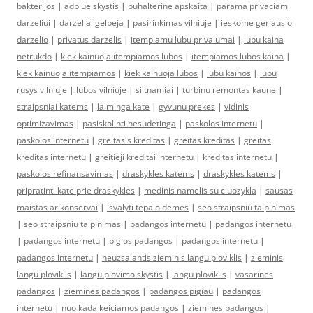
bakterijos
|
adblue skystis
|
buhalterine apskaita
|
parama privaciam
darzeliui
|
darzeliai gelbeja
|
pasirinkimas vilniuje
|
ieskome geriausio
darzelio
|
privatus darzelis
|
itempiamu lubu privalumai
|
lubu kaina
netrukdo
|
kiek kainuoja itempiamos lubos
|
itempiamos lubos kaina
|
kiek kainuoja itempiamos
|
kiek kainuoja lubos
|
lubu kainos
|
lubu
rusys vilniuje
|
lubos vilniuje
|
siltnamiai
|
turbinu remontas kaune
|
straipsniai katems
|
laiminga kate
|
gyvunu prekes
|
vidinis
optimizavimas
|
pasiskolinti nesudėtinga
|
paskolos internetu
|
paskolos internetu
|
greitasis kreditas
|
greitas kreditas
|
greitas
kreditas internetu
|
greitieji kreditai internetu
|
kreditas internetu
|
paskolos refinansavimas
|
draskykles katems
|
draskykles katems
|
pripratinti kate prie draskykles
|
medinis namelis su ciuozykla
|
sausas
maistas ar konservai
|
isvalyti tepalo demes
|
seo straipsniu talpinimas
|
seo straipsniu talpinimas
|
padangos internetu
|
padangos internetu
|
padangos internetu
|
pigios padangos
|
padangos internetu
|
padangos internetu
|
neuzsalantis zieminis langu ploviklis
|
zieminis
langu ploviklis
|
langu plovimo skystis
|
langu ploviklis
|
vasarines
padangos
|
ziemines padangos
|
padangos pigiau
|
padangos
internetu
|
nuo kada keiciamos padangos
|
ziemines padangos
|