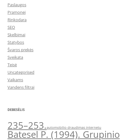
Paslaugos
Pramonei
Rinkodara
SEO
Skelbimai
Statybos
Švaros prekės
Sveikata
Teisė
Uncategorised
Vaikams
Vandens filtrai
DEBESĖLIS
235–253.
automobilio draudimas internetu
Batesel P. (1994). Grupinio