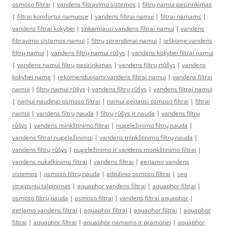
osmoso filtrai
|
vandens filtravimo sistemos
|
filtrų namui pasirinkimas
|
filtrai komfortui namuose
|
vandens filtrai namui
|
filtrai namams
|
vandens filtrai kokybei
|
tinkamiausi vandens filtrai namui
|
vandens
filtravimo sistemos namui
|
filtrų sprendimai namui
|
ieškome vandens
filtrų namui
|
vandens filtrų namui rūšys
|
vandens kokybei filtrai namui
|
vandens namui filtrų pasirinkimas
|
vandens filtrų rtūšys
|
vandens
kokybei name
|
rekomenduojami vandens filtrai namui
|
vandens filtrai
namui
|
filtrų namui rūšys
|
vandens filtrų rūšys
|
vandens filtrai namui
|
namui naudingi osmoso filtrai
|
namui geriausi osmoso filtrai
|
filtrai
namui
|
vandens filtrų nauda
|
filtrų rūšys ir nauda
|
vandens filtrų
rūšys
|
vandens minkštinimo filtrai
|
nugeležinimo filtrų nauda
|
vandens filtrai nugeležinimui
|
vandens minkštinimo filtrų nauda
|
vandens filtrų rūšys
|
nugeležinimo ir vandens monkštinimo filtrai
|
vandens nukalkinimo filtrai
|
vandens filtrai
|
geriamo vandens
sistemos
|
osmoso filtrų nauda
|
atbulinio osmoso filtrai
|
seo
straipsniu talpinimas
|
aquaphor vandens filtrai
|
aquaphor filtrai
|
osmoso filtrų nauda
|
osmoso filtrai
|
vandens filtrai aquaphor
|
geriamo vandens filtrai
|
aquaphor filtrai
|
aquaphor filtrai
|
aquaphor
filtrai
|
aquaphor filtrai
|
aquaphor namams ir pramonei
|
aquaphor