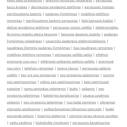
vaikų laiko praleidimui
|
telefonų remontas naudingas
|
geriausias
kaciu kraikas
|
dazniausiai gendantys telefonai
|
geriausias maistas
sterilizuotoms katėms
|
padangų žymėjimas
|
mobiliųjų telefonų
remontas
|
sterilizuotoms katėms geriausias
|
kiek kainuoja kubilai
|
dažnai gendantys telefonai
|
geriausias vonios valiklis
|
elektromobiliu
ikrovimo stoteliu pletra lietuvoje
|
lietuvoje daugeja stoteliu
|
padangų
žymėjimas reikalingas
|
vasarinės padangos elektromobiliams
|
naudingas žieminių padangų žymėjimas
|
kuo naudingas remontas
|
mobiliųjų telefonų remontas
|
geriausias valiklis peliui
|
efektyvi
priemone nuo voru
|
efektyviai veikiantis pelėsio valiklis
|
priemonė
nuo vorų
|
telefonų remontas
|
josera classic
|
geriausias pelesio
valiklis
|
kas yra seo straipsniai
|
seo straipsniu talpinimas
|
isorinis
seo optimizavimas
|
vidinis seo optimizavimas
|
kaip optimizuoti
svetaine
|
namu apyvokos reikmenys
|
buitis
|
vaikams
|
seo
straipsniu talpinimas
|
bakterijos kanalizacijai
|
saugus zaidimas
vaikams
|
seo straipsniu talpinimas
|
nuo kada ziemines
|
siltnamiai
stipruolis atsiliepimai
|
polikarbonatiniai šiltnamiai stipruolis
|
kodel
atsiranda pelesis
|
listerijos bakterija
|
zieminio langu skyscio savybes
|
vaiku zaidimui
|
bioloģiskie risinājumi
|
geriausios kanalizacijos