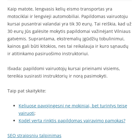
Kaip matote, lengvasis kelių eismo transportas yra
motociklai ir lengvieji automobiliai. Papildomas vairuotoju
kursai pusantrai valandai yra tik 30 eurų. Tai reiškia, kad už
30 eurų Jūs galėsite mokytis papildomai važinėjant Vilniaus
gatvėmis. Suprantama, ekstremalių įgūdžių tobulinimui,
kainos gali būti kitokios, nes tai reikalauja ir kuro sąnaudų
ir atitinkamo pasiruošimo instruktoriui.
Išvada: papildomi vairuotojų kursai prieinami visiems,
tereikia susirasti instruktorių ir norą pasimokyti.
Taip pat skaitykite:
Keliuose pavojingesni ne mokiniai, bet turintys teisę
vairuoti
;
Kodėl verta rinktis papildomas vairavimo pamokas?
SEO straipsnių talpinimas