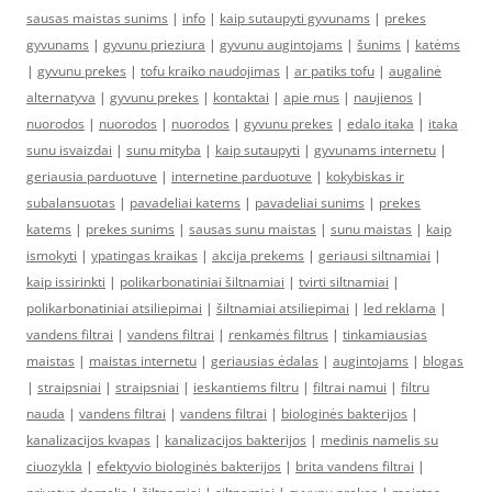
sausas maistas sunims
|
info
|
kaip sutaupyti gyvunams
|
prekes
gyvunams
|
gyvunu prieziura
|
gyvunu augintojams
|
šunims
|
katėms
|
gyvunu prekes
|
tofu kraiko naudojimas
|
ar patiks tofu
|
augalinė
alternatyva
|
gyvunu prekes
|
kontaktai
|
apie mus
|
naujienos
|
nuorodos
|
nuorodos
|
nuorodos
|
gyvunu prekes
|
edalo itaka
|
itaka
sunu isvaizdai
|
sunu mityba
|
kaip sutaupyti
|
gyvunams internetu
|
geriausia parduotuve
|
internetine parduotuve
|
kokybiskas ir
subalansuotas
|
pavadeliai katems
|
pavadeliai sunims
|
prekes
katems
|
prekes sunims
|
sausas sunu maistas
|
sunu maistas
|
kaip
ismokyti
|
ypatingas kraikas
|
akcija prekems
|
geriausi siltnamiai
|
kaip issirinkti
|
polikarbonatiniai šiltnamiai
|
tvirti siltnamiai
|
polikarbonatiniai atsiliepimai
|
šiltnamiai atsiliepimai
|
led reklama
|
vandens filtrai
|
vandens filtrai
|
renkamės filtrus
|
tinkamiausias
maistas
|
maistas internetu
|
geriausias ėdalas
|
augintojams
|
blogas
|
straipsniai
|
straipsniai
|
ieskantiems filtru
|
filtrai namui
|
filtru
nauda
|
vandens filtrai
|
vandens filtrai
|
biologinės bakterijos
|
kanalizacijos kvapas
|
kanalizacijos bakterijos
|
medinis namelis su
ciuozykla
|
efektyvio biologinės bakterijos
|
brita vandens filtrai
|