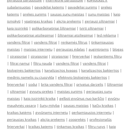
geriausia parduotuve
|
internetine parduotuve
|
kokybiskas ir
subalansuotas
|
pavadeliai katems
|
pavadeliai sunims
|
prekes
katems
|
prekes sunims
|
sausas sunu maistas
|
sunu maistas
|
kaip
ismokyti
|
ypatingas kraikas
|
akcija prekems
|
geriausi siltnamiai
|
kaip issirinkti
|
polikarbonatiniai šiltnamiai
|
tvirti siltnamiai
|
polikarbonatiniai atsiliepimai
|
šiltnamiai atsiliepimai
|
led reklama
|
vandens filtrai
|
vandens filtrai
|
renkamės filtrus
|
tinkamiausias
maistas
|
maistas internetu
|
geriausias ėdalas
|
augintojams
|
blogas
|
straipsniai
|
straipsniai
|
straipsniai
|
fejerverkai
|
ieskantiems filtru
|
filtrai namui
|
filtru nauda
|
vandens filtrai
|
vandens filtrai
|
biologinės bakterijos
|
kanalizacijos kvapas
|
kanalizacijos bakterijos
|
medinis namelis su ciuozykla
|
efektyvio biologinės bakterijos
|
fejerverkai
|
sodui
|
brita vandens filtrai
|
privatus darzelis
|
šiltnamiai
|
siltnamiai
|
gyvunu prekes
|
maistas sunims
|
geriausias sunu
maistas
|
kaip issirinkti kraika
|
gelbsti gyvūnus nuo karščio
|
gyvūnų
maudynės vasarą
|
šunų mityba
|
sausas maistas
|
kačių kraikas
|
kraikas katėms
|
gyvūnams internetu
|
perkamiausios internetu
|
geriausias kraikas
|
akcija prekems
|
zooprekės
|
profesionalūs
fejerverkai
|
kraikas katems
|
tinkamas kraikas
|
filtru rusys
|
kaip