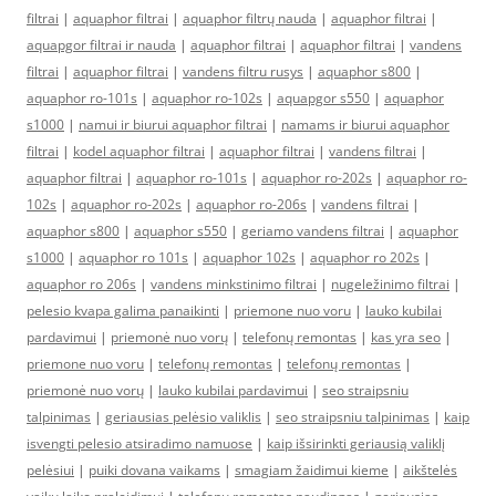
filtrai
|
aquaphor filtrai
|
aquaphor filtrų nauda
|
aquaphor filtrai
|
aquapgor filtrai ir nauda
|
aquaphor filtrai
|
aquaphor filtrai
|
vandens
filtrai
|
aquaphor filtrai
|
vandens filtru rusys
|
aquaphor s800
|
aquaphor ro-101s
|
aquaphor ro-102s
|
aquapgor s550
|
aquaphor
s1000
|
namui ir biurui aquaphor filtrai
|
namams ir biurui aquaphor
filtrai
|
kodel aquaphor filtrai
|
aquaphor filtrai
|
vandens filtrai
|
aquaphor filtrai
|
aquaphor ro-101s
|
aquaphor ro-202s
|
aquaphor ro-
102s
|
aquaphor ro-202s
|
aquaphor ro-206s
|
vandens filtrai
|
aquaphor s800
|
aquaphor s550
|
geriamo vandens filtrai
|
aquaphor
s1000
|
aquaphor ro 101s
|
aquaphor 102s
|
aquaphor ro 202s
|
aquaphor ro 206s
|
vandens minkstinimo filtrai
|
nugeležinimo filtrai
|
pelesio kvapa galima panaikinti
|
priemone nuo voru
|
lauko kubilai
pardavimui
|
priemonė nuo vorų
|
telefonų remontas
|
kas yra seo
|
priemone nuo voru
|
telefonų remontas
|
telefonų remontas
|
priemonė nuo vorų
|
lauko kubilai pardavimui
|
seo straipsniu
talpinimas
|
geriausias pelėsio valiklis
|
seo straipsniu talpinimas
|
kaip
isvengti pelesio atsiradimo namuose
|
kaip išsirinkti geriausią valiklį
pelėsiui
|
puiki dovana vaikams
|
smagiam žaidimui kieme
|
aikštelės