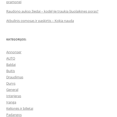
pramonei
Raudono aukso žiedai – kodėl jie traukia šiuolaikines poras?
Atbulinis osmosas ir paskirtis – Kokia nauda
KATEGORIJOS:
Annonser
AUTO
Baldai
Buitis
Draudimas
Durys
General
Interjeras
Įranga
Kelionės ir bilietai
Padangos