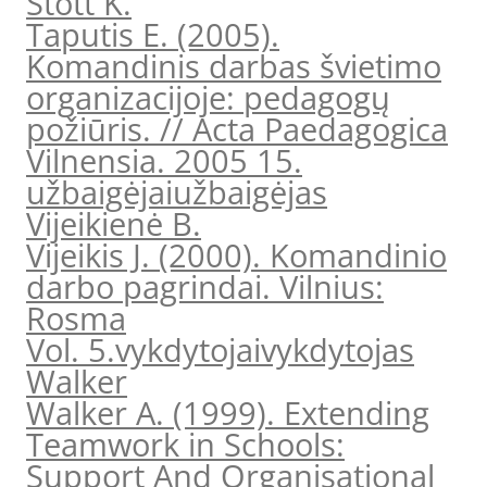
Stott K.
Taputis E. (2005).
Komandinis darbas švietimo
organizacijoje: pedagogų
požiūris. // Acta Paedagogica
Vilnensia. 2005 15.
užbaigėjai
užbaigėjas
Vijeikienė B.
Vijeikis J. (2000). Komandinio
darbo pagrindai. Vilnius:
Rosma
Vol. 5.
vykdytojai
vykdytojas
Walker
Walker A. (1999). Extending
Teamwork in Schools:
Support And Organisational