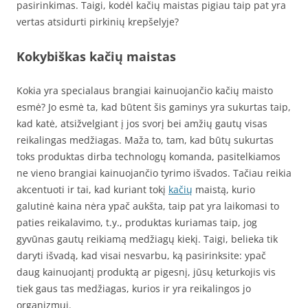
pasirinkimas. Taigi, kodėl kačių maistas pigiau taip pat yra
vertas atsidurti pirkinių krepšelyje?
Kokybiškas kačių maistas
Kokia yra specialaus brangiai kainuojančio kačių maisto
esmė? Jo esmė ta, kad būtent šis gaminys yra sukurtas taip,
kad katė, atsižvelgiant į jos svorį bei amžių gautų visas
reikalingas medžiagas. Maža to, tam, kad būtų sukurtas
toks produktas dirba technologų komanda, pasitelkiamos
ne vieno brangiai kainuojančio tyrimo išvados. Tačiau reikia
akcentuoti ir tai, kad kuriant tokį
kačių
maistą, kurio
galutinė kaina nėra ypač aukšta, taip pat yra laikomasi to
paties reikalavimo, t.y., produktas kuriamas taip, jog
gyvūnas gautų reikiamą medžiagų kiekį. Taigi, belieka tik
daryti išvadą, kad visai nesvarbu, ką pasirinksite: ypač
daug kainuojantį produktą ar pigesnį, jūsų keturkojis vis
tiek gaus tas medžiagas, kurios ir yra reikalingos jo
organizmui.