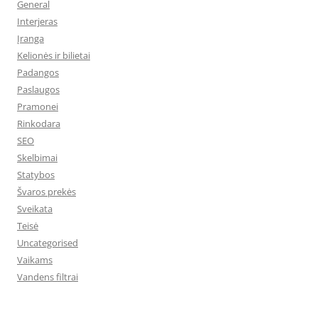
General
Interjeras
Įranga
Kelionės ir bilietai
Padangos
Paslaugos
Pramonei
Rinkodara
SEO
Skelbimai
Statybos
Švaros prekės
Sveikata
Teisė
Uncategorised
Vaikams
Vandens filtrai