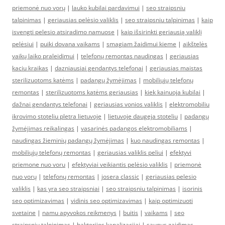
priemonė nuo vorų
|
lauko kubilai pardavimui
|
seo straipsniu
talpinimas
|
geriausias pelėsio valiklis
|
seo straipsniu talpinimas
|
kaip
isvengti pelesio atsiradimo namuose
|
kaip išsirinkti geriausią valiklį
pelėsiui
|
puiki dovana vaikams
|
smagiam žaidimui kieme
|
aikštelės
vaikų laiko praleidimui
|
telefonų remontas naudingas
|
geriausias
kaciu kraikas
|
dazniausiai gendantys telefonai
|
geriausias maistas
sterilizuotoms katėms
|
padangų žymėjimas
|
mobiliųjų telefonų
remontas
|
sterilizuotoms katėms geriausias
|
kiek kainuoja kubilai
|
dažnai gendantys telefonai
|
geriausias vonios valiklis
|
elektromobiliu
ikrovimo stoteliu pletra lietuvoje
|
lietuvoje daugeja stoteliu
|
padangų
žymėjimas reikalingas
|
vasarinės padangos elektromobiliams
|
naudingas žieminių padangų žymėjimas
|
kuo naudingas remontas
|
mobiliųjų telefonų remontas
|
geriausias valiklis peliui
|
efektyvi
priemone nuo voru
|
efektyviai veikiantis pelėsio valiklis
|
priemonė
nuo vorų
|
telefonų remontas
|
josera classic
|
geriausias pelesio
valiklis
|
kas yra seo straipsniai
|
seo straipsniu talpinimas
|
isorinis
seo optimizavimas
|
vidinis seo optimizavimas
|
kaip optimizuoti
svetaine
|
namu apyvokos reikmenys
|
buitis
|
vaikams
|
seo
straipsniu talpinimas
|
bakterijos kanalizacijai
|
saugus zaidimas