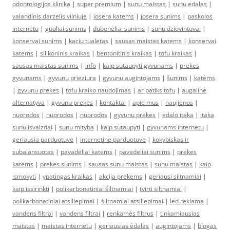
odontologijos klinika
|
super premium
|
sunu maistas
|
sunu edalas
|
valandinis darzelis vilniuje
|
josera katems
|
josera sunims
|
paskolos
internetu
|
guoliai sunims
|
dubeneliai sunims
|
sunu dziovintuvai
|
konservai sunims
|
kaciu tualetas
|
sausas maistas katems
|
konservai
katems
|
silikoninis kraikas
|
bentonitinis kraikas
|
tofu kraikas
|
sausas maistas sunims
|
info
|
kaip sutaupyti gyvunams
|
prekes
gyvunams
|
gyvunu prieziura
|
gyvunu augintojams
|
šunims
|
katėms
|
gyvunu prekes
|
tofu kraiko naudojimas
|
ar patiks tofu
|
augalinė
alternatyva
|
gyvunu prekes
|
kontaktai
|
apie mus
|
naujienos
|
nuorodos
|
nuorodos
|
nuorodos
|
gyvunu prekes
|
edalo itaka
|
itaka
sunu isvaizdai
|
sunu mityba
|
kaip sutaupyti
|
gyvunams internetu
|
geriausia parduotuve
|
internetine parduotuve
|
kokybiskas ir
subalansuotas
|
pavadeliai katems
|
pavadeliai sunims
|
prekes
katems
|
prekes sunims
|
sausas sunu maistas
|
sunu maistas
|
kaip
ismokyti
|
ypatingas kraikas
|
akcija prekems
|
geriausi siltnamiai
|
kaip issirinkti
|
polikarbonatiniai šiltnamiai
|
tvirti siltnamiai
|
polikarbonatiniai atsiliepimai
|
šiltnamiai atsiliepimai
|
led reklama
|
vandens filtrai
|
vandens filtrai
|
renkamės filtrus
|
tinkamiausias
maistas
|
maistas internetu
|
geriausias ėdalas
|
augintojams
|
blogas