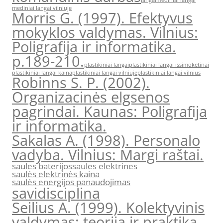
langai
mediniai langai
mediniai langai vilniuje
Morris G. (1997). Efektyvus
mokyklos valdymas. Vilnius:
Poligrafija ir informatika.
p.189-210.
plastikiniai langai
plastikiniai langai issimoketinai
plastikiniai langai kaina
plastikiniai langai vilniuje
plastikiniai langai vilnius
Robinns S. P. (2002).
Organizacinės elgsenos
pagrindai. Kaunas: Poligrafija
ir informatika.
Sakalas A. (1998). Personalo
vadyba. Vilnius: Margi raštai.
saules baterijos
saules elektrines
saulės elektrinės kaina
saulės energijos panaudojimas
savidisciplina
Seilius A. (1999). Kolektyvinis
valdymas: teorija ir praktika.