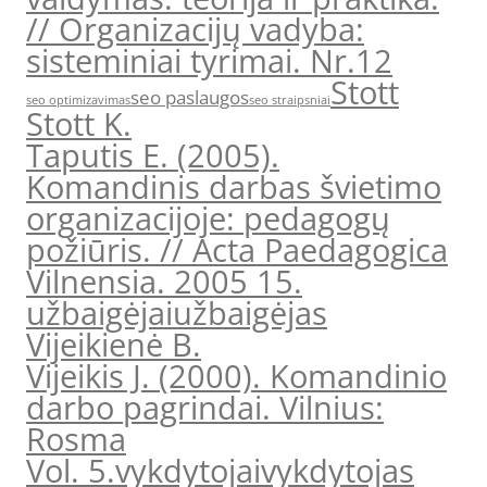
// Organizacijų vadyba:
sisteminiai tyrimai. Nr.12
Stott
seo paslaugos
seo optimizavimas
seo straipsniai
Stott K.
Taputis E. (2005).
Komandinis darbas švietimo
organizacijoje: pedagogų
požiūris. // Acta Paedagogica
Vilnensia. 2005 15.
užbaigėjai
užbaigėjas
Vijeikienė B.
Vijeikis J. (2000). Komandinio
darbo pagrindai. Vilnius:
Rosma
Vol. 5.
vykdytojai
vykdytojas