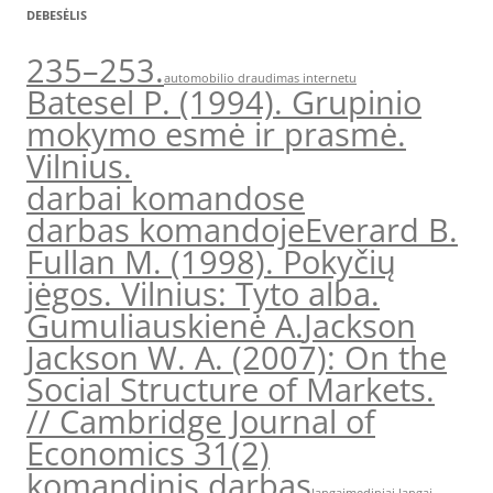
DEBESĖLIS
235–253.
automobilio draudimas internetu
Batesel P. (1994). Grupinio
mokymo esmė ir prasmė.
Vilnius.
darbai komandose
darbas komandoje
Everard B.
Fullan M. (1998). Pokyčių
jėgos. Vilnius: Tyto alba.
Gumuliauskienė A.
Jackson
Jackson W. A. (2007): On the
Social Structure of Markets.
// Cambridge Journal of
Economics 31(2)
komandinis darbas