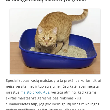
Specializuotas kačių maistas yra ta prekė, be kurios, tikrai
neišsiversite: net ir tuo atveju, jei jūsų katė labai mėgsta
įprastus
maisto produktus
, vertėtų atminti, kad katėms
skirtas maistas yra geresnis pasirinkimas – jis
subalansuotas taip, jog gyvūnėlis gautų visas reikalingas
maisto medžiagas. Tačiau kuomet kalbame apie