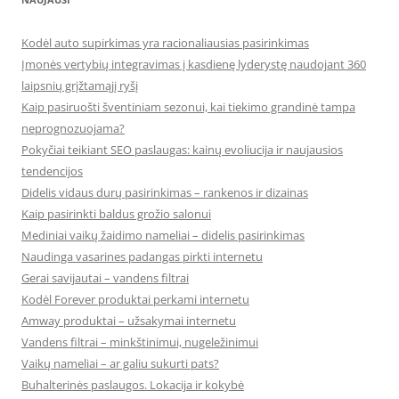
Kodėl auto supirkimas yra racionaliausias pasirinkimas
Įmonės vertybių integravimas į kasdienę lyderystę naudojant 360
laipsnių grįžtamąjį ryšį
Kaip pasiruošti šventiniam sezonui, kai tiekimo grandinė tampa
neprognozuojama?
Pokyčiai teikiant SEO paslaugas: kainų evoliucija ir naujausios
tendencijos
Didelis vidaus durų pasirinkimas – rankenos ir dizainas
Kaip pasirinkti baldus grožio salonui
Mediniai vaikų žaidimo nameliai – didelis pasirinkimas
Naudinga vasarines padangas pirkti internetu
Gerai savijautai – vandens filtrai
Kodėl Forever produktai perkami internetu
Amway produktai – užsakymai internetu
Vandens filtrai – minkštinimui, nugeležinimui
Vaikų nameliai – ar galiu sukurti pats?
Buhalterinės paslaugos. Lokacija ir kokybė