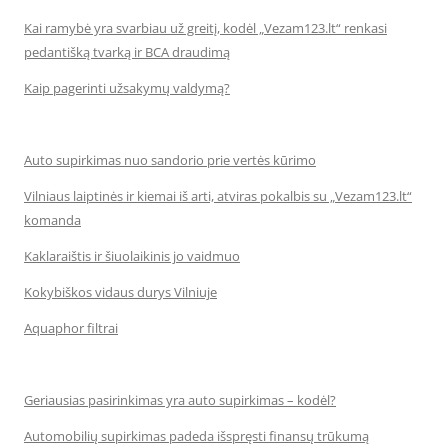
Kai ramybė yra svarbiau už greitį, kodėl „Vezam123.lt“ renkasi
pedantišką tvarką ir BCA draudimą
Kaip pagerinti užsakymų valdymą?
Auto supirkimas nuo sandorio prie vertės kūrimo
Vilniaus laiptinės ir kiemai iš arti, atviras pokalbis su „Vezam123.lt“
komanda
Kaklaraištis ir šiuolaikinis jo vaidmuo
Kokybiškos vidaus durys Vilniuje
Aquaphor filtrai
Geriausias pasirinkimas yra auto supirkimas – kodėl?
Automobilių supirkimas padeda išspręsti finansų trūkumą