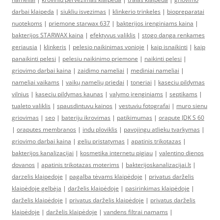
darbai klaipeda
|
siukliu isvezimas
|
klinkerio trinkeles
|
biopreparatai
nuotekoms
|
priemone starwax 637
|
bakterijos irenginiams kaina
|
bakterijos STARWAX kaina
|
efektyvus valiklis
|
stogo danga renkames
geriausia
|
klinkeris
|
pelesio naikinimas vonioje
|
kaip isnaikinti
|
kaip
panaikinti pelesi
|
pelesiu naikinimo priemone
|
naikinti pelesi
|
griovimo darbai kaina
|
zaidimo nameliai
|
mediniai nameliai
|
nameliai vaikams
|
vaikų namelių priedai
|
toneriai
|
kaseciu pildymas
vilnius
|
kaseciu pildymas kaunas
|
valymo įrenginiams
|
septikams
|
tualeto valiklis
|
spausdintuvu kainos
|
vestuviu fotografai
|
muro sienu
griovimas
|
seo
|
bateriju ikrovimas
|
patikimumas
|
orapute JDK S 60
|
oraputes membranos
|
indu ploviklis
|
pavojingu atlieku tvarkymas
|
griovimo darbai kaina
|
geliu pristatymas
|
apatinis trikotazas
|
bakterijos kanalizacijai
|
kosmetika internetu pigiau
|
valentino dienos
dovanos
|
apatinis trikotazas moterims
|
bakterijoskanalizacijai.lt
|
darzelis klaipedoje
|
pagalba tėvams klaipėdoje
|
privatus darželis
klaipėdoje gelbėja
|
darželis klaipėdoje
|
pasirinkimas klaipėdoje
|
darželis klaipėdoje
|
privatus darželis klaipėdoje
|
privatus darželis
klaipėdoje
|
darželis klaipėdoje
|
vandens filtrai namams
|