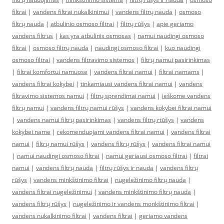
filtrai
|
vandens filtrai nukalkinimui
|
vandens filtrų nauda
|
osmoso
filtrų nauda
|
atbulinio osmoso filtrai
|
filtrų rūšys
|
apie geriamo
vandens filtrus
|
kas yra atbulinis osmosas
|
namui naudingi osmoso
filtrai
|
osmoso filtrų nauda
|
naudingi osmoso filtrai
|
kuo naudingi
osmoso filtrai
|
vandens filtravimo sistemos
|
filtrų namui pasirinkimas
|
filtrai komfortui namuose
|
vandens filtrai namui
|
filtrai namams
|
vandens filtrai kokybei
|
tinkamiausi vandens filtrai namui
|
vandens
filtravimo sistemos namui
|
filtrų sprendimai namui
|
ieškome vandens
filtrų namui
|
vandens filtrų namui rūšys
|
vandens kokybei filtrai namui
|
vandens namui filtrų pasirinkimas
|
vandens filtrų rtūšys
|
vandens
kokybei name
|
rekomenduojami vandens filtrai namui
|
vandens filtrai
namui
|
filtrų namui rūšys
|
vandens filtrų rūšys
|
vandens filtrai namui
|
namui naudingi osmoso filtrai
|
namui geriausi osmoso filtrai
|
filtrai
namui
|
vandens filtrų nauda
|
filtrų rūšys ir nauda
|
vandens filtrų
rūšys
|
vandens minkštinimo filtrai
|
nugeležinimo filtrų nauda
|
vandens filtrai nugeležinimui
|
vandens minkštinimo filtrų nauda
|
vandens filtrų rūšys
|
nugeležinimo ir vandens monkštinimo filtrai
|
vandens nukalkinimo filtrai
|
vandens filtrai
|
geriamo vandens