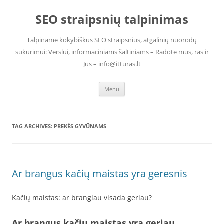
Skip
to
SEO straipsnių talpinimas
content
Talpiname kokybiškus SEO straipsnius, atgalinių nuorodų
sukūrimui: Verslui, informaciniams šaltiniams – Radote mus, ras ir
Jus – info@itturas.lt
Menu
TAG ARCHIVES:
PREKĖS GYVŪNAMS
Ar brangus kačių maistas yra geresnis
Kačių maistas: ar brangiau visada geriau?
Ar brangus kačių maistas yra geriau