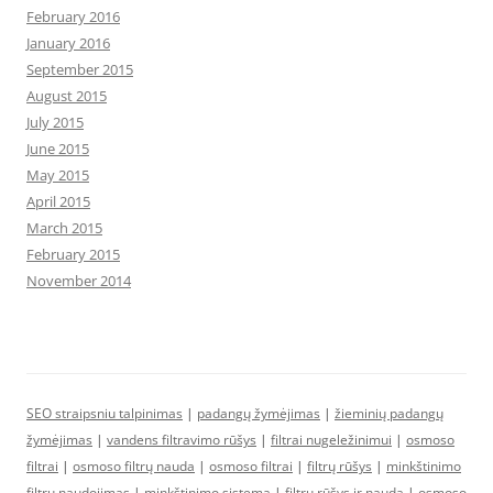
February 2016
January 2016
September 2015
August 2015
July 2015
June 2015
May 2015
April 2015
March 2015
February 2015
November 2014
SEO straipsniu talpinimas
|
padangų žymėjimas
|
žieminių padangų
žymėjimas
|
vandens filtravimo rūšys
|
filtrai nugeležinimui
|
osmoso
filtrai
|
osmoso filtrų nauda
|
osmoso filtrai
|
filtrų rūšys
|
minkštinimo
filtrų naudojimas
|
minkštinimo sistema
|
filtrų rūšys ir nauda
|
osmoso