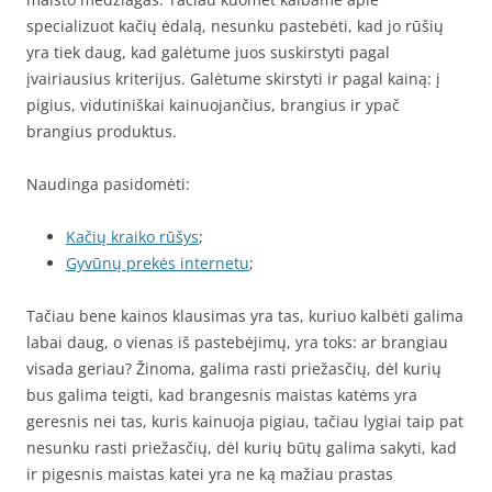
specializuot kačių ėdalą, nesunku pastebėti, kad jo rūšių
yra tiek daug, kad galėtume juos suskirstyti pagal
įvairiausius kriterijus. Galėtume skirstyti ir pagal kainą: į
pigius, vidutiniškai kainuojančius, brangius ir ypač
brangius produktus.
Naudinga pasidomėti:
Kačių kraiko rūšys
;
Gyvūnų prekės internetu
;
Tačiau bene kainos klausimas yra tas, kuriuo kalbėti galima
labai daug, o vienas iš pastebėjimų, yra toks: ar brangiau
visada geriau? Žinoma, galima rasti priežasčių, dėl kurių
bus galima teigti, kad brangesnis maistas katėms yra
geresnis nei tas, kuris kainuoja pigiau, tačiau lygiai taip pat
nesunku rasti priežasčių, dėl kurių būtų galima sakyti, kad
ir pigesnis maistas katei yra ne ką mažiau prastas