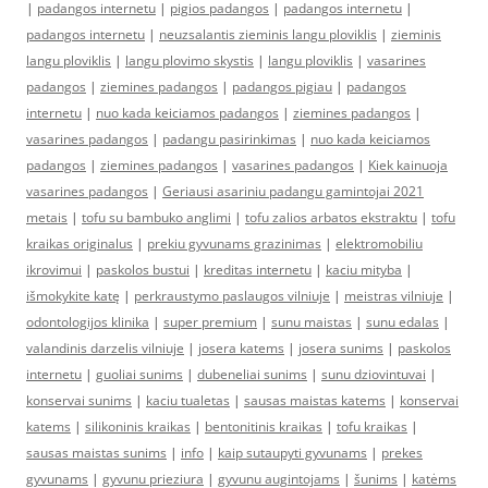
|
padangos internetu
|
pigios padangos
|
padangos internetu
|
padangos internetu
|
neuzsalantis zieminis langu ploviklis
|
zieminis
langu ploviklis
|
langu plovimo skystis
|
langu ploviklis
|
vasarines
padangos
|
ziemines padangos
|
padangos pigiau
|
padangos
internetu
|
nuo kada keiciamos padangos
|
ziemines padangos
|
vasarines padangos
|
padangu pasirinkimas
|
nuo kada keiciamos
padangos
|
ziemines padangos
|
vasarines padangos
|
Kiek kainuoja
vasarines padangos
|
Geriausi asariniu padangu gamintojai 2021
metais
|
tofu su bambuko anglimi
|
tofu zalios arbatos ekstraktu
|
tofu
kraikas originalus
|
prekiu gyvunams grazinimas
|
elektromobiliu
ikrovimui
|
paskolos bustui
|
kreditas internetu
|
kaciu mityba
|
išmokykite katę
|
perkraustymo paslaugos vilniuje
|
meistras vilniuje
|
odontologijos klinika
|
super premium
|
sunu maistas
|
sunu edalas
|
valandinis darzelis vilniuje
|
josera katems
|
josera sunims
|
paskolos
internetu
|
guoliai sunims
|
dubeneliai sunims
|
sunu dziovintuvai
|
konservai sunims
|
kaciu tualetas
|
sausas maistas katems
|
konservai
katems
|
silikoninis kraikas
|
bentonitinis kraikas
|
tofu kraikas
|
sausas maistas sunims
|
info
|
kaip sutaupyti gyvunams
|
prekes
gyvunams
|
gyvunu prieziura
|
gyvunu augintojams
|
šunims
|
katėms