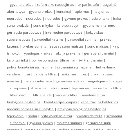
|
gyvunu prekes
|
tofu kraiko naudojimas
|
ar patiks tofu
|
augalinė
alternatyva
|
gyvunu prekes
|
kontaktai
|
apie mus
|
naujienos
|
nuorodos
|
nuorodos
|
nuorodos
|
gyvunu prekes
|
edalo itaka
|
itaka
sunu isvaizdai
|
sunu mityba
|
kaip sutaupyti
|
gyvunams internetu
|
geriausia parduotuve
|
internetine parduotuve
|
kokybiskas ir
subalansuotas
|
pavadeliai katems
|
pavadeliai sunims
|
prekes
katems
|
prekes sunims
|
sausas sunu maistas
|
sunu maistas
|
kaip
ismokyti
|
ypatingas kraikas
|
akcija prekems
|
geriausi siltnamiai
|
kaip issirinkti
|
polikarbonatiniai šiltnamiai
|
tvirti siltnamiai
|
polikarbonatiniai atsiliepimai
|
šiltnamiai atsiliepimai
|
led reklama
|
vandens filtrai
|
vandens filtrai
|
renkamės filtrus
|
tinkamiausias
maistas
|
maistas internetu
|
geriausias ėdalas
|
augintojams
|
blogas
|
straipsniai
|
straipsniai
|
straipsniai
|
fejerverkai
|
ieskantiems filtru
|
filtrai namui
|
filtru nauda
|
vandens filtrai
|
vandens filtrai
|
biologinės bakterijos
|
kanalizacijos kvapas
|
kanalizacijos bakterijos
|
medinis namelis su ciuozykla
|
efektyvio biologinės bakterijos
|
fejerverkai
|
sodui
|
brita vandens filtrai
|
privatus darzelis
|
šiltnamiai
|
siltnamiai
|
gyvunu prekes
|
maistas sunims
|
geriausias sunu
maistas
|
kaip issirinkti kraika
|
gelbsti gyvūnus nuo karščio
|
gyvūnų