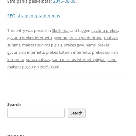
Straipsnis paskelbtas:
2015-06-08
.
SEO straipsnių talpinimas
This entry was posted in
Skelbimai
and tagged
gyvūnų prekės
,
gyvunu prekes internetu
,
gyvunu prekiu parduotuve
,
maistas
sunims
,
maistas sunims pigiau
,
prekės gyvūnams
,
prekės
gyvūnams internetu
,
prekes katems internetu
,
prekes sunims
internetu
,
sunu maistas
,
sunu maistas internetu pigiau
,
sunu
maistas pigiau
on
2015-06-08
.
Search
Search
NAUJAUSI