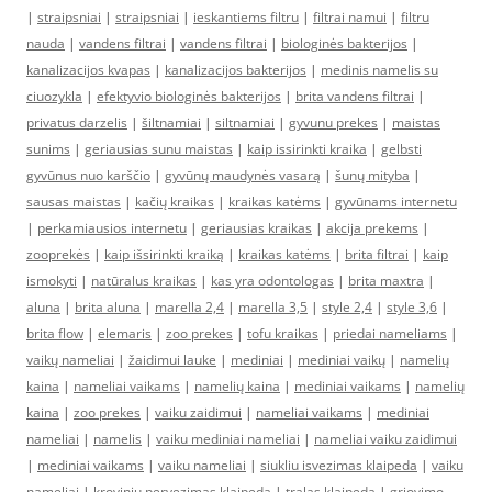
|
straipsniai
|
straipsniai
|
ieskantiems filtru
|
filtrai namui
|
filtru
nauda
|
vandens filtrai
|
vandens filtrai
|
biologinės bakterijos
|
kanalizacijos kvapas
|
kanalizacijos bakterijos
|
medinis namelis su
ciuozykla
|
efektyvio biologinės bakterijos
|
brita vandens filtrai
|
privatus darzelis
|
šiltnamiai
|
siltnamiai
|
gyvunu prekes
|
maistas
sunims
|
geriausias sunu maistas
|
kaip issirinkti kraika
|
gelbsti
gyvūnus nuo karščio
|
gyvūnų maudynės vasarą
|
šunų mityba
|
sausas maistas
|
kačių kraikas
|
kraikas katėms
|
gyvūnams internetu
|
perkamiausios internetu
|
geriausias kraikas
|
akcija prekems
|
zooprekės
|
kaip išsirinkti kraiką
|
kraikas katėms
|
brita filtrai
|
kaip
ismokyti
|
natūralus kraikas
|
kas yra odontologas
|
brita maxtra
|
aluna
|
brita aluna
|
marella 2,4
|
marella 3,5
|
style 2,4
|
style 3,6
|
brita flow
|
elemaris
|
zoo prekes
|
tofu kraikas
|
priedai nameliams
|
vaikų nameliai
|
žaidimui lauke
|
mediniai
|
mediniai vaikų
|
namelių
kaina
|
nameliai vaikams
|
namelių kaina
|
mediniai vaikams
|
namelių
kaina
|
zoo prekes
|
vaiku zaidimui
|
nameliai vaikams
|
mediniai
nameliai
|
namelis
|
vaiku mediniai nameliai
|
nameliai vaiku zaidimui
|
mediniai vaikams
|
vaiku nameliai
|
siukliu isvezimas klaipeda
|
vaiku
nameliai
|
kroviniu pervezimas klaipeda
|
tralas klaipeda
|
griovimo