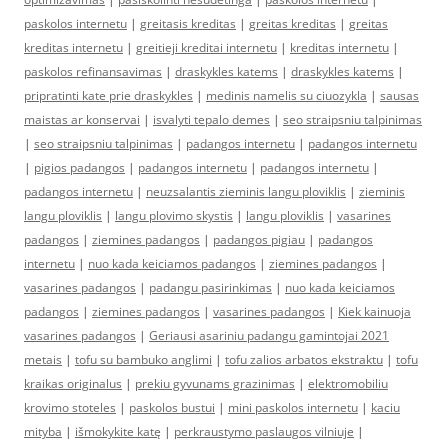
paskolos internetu
|
greitasis kreditas
|
greitas kreditas
|
greitas
kreditas internetu
|
greitieji kreditai internetu
|
kreditas internetu
|
paskolos refinansavimas
|
draskykles katems
|
draskykles katems
|
pripratinti kate prie draskykles
|
medinis namelis su ciuozykla
|
sausas
maistas ar konservai
|
isvalyti tepalo demes
|
seo straipsniu talpinimas
|
seo straipsniu talpinimas
|
padangos internetu
|
padangos internetu
|
pigios padangos
|
padangos internetu
|
padangos internetu
|
padangos internetu
|
neuzsalantis zieminis langu ploviklis
|
zieminis
langu ploviklis
|
langu plovimo skystis
|
langu ploviklis
|
vasarines
padangos
|
ziemines padangos
|
padangos pigiau
|
padangos
internetu
|
nuo kada keiciamos padangos
|
ziemines padangos
|
vasarines padangos
|
padangu pasirinkimas
|
nuo kada keiciamos
padangos
|
ziemines padangos
|
vasarines padangos
|
Kiek kainuoja
vasarines padangos
|
Geriausi asariniu padangu gamintojai 2021
metais
|
tofu su bambuko anglimi
|
tofu zalios arbatos ekstraktu
|
tofu
kraikas originalus
|
prekiu gyvunams grazinimas
|
elektromobiliu
krovimo stoteles
|
paskolos bustui
|
mini paskolos internetu
|
kaciu
mityba
|
išmokykite katę
|
perkraustymo paslaugos vilniuje
|