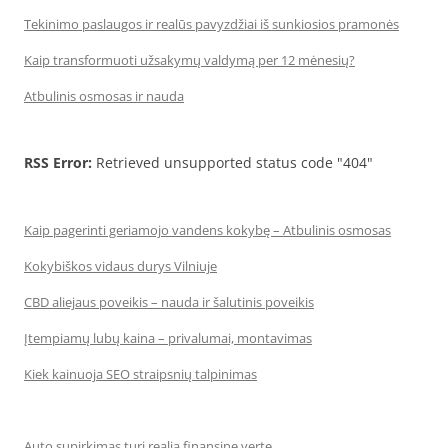
Tekinimo paslaugos ir realūs pavyzdžiai iš sunkiosios pramonės
Kaip transformuoti užsakymų valdymą per 12 mėnesių?
Atbulinis osmosas ir nauda
RSS Error:
Retrieved unsupported status code "404"
Kaip pagerinti geriamojo vandens kokybę – Atbulinis osmosas
Kokybiškos vidaus durys Vilniuje
CBD aliejaus poveikis – nauda ir šalutinis poveikis
Įtempiamų lubų kaina – privalumai, montavimas
Kiek kainuoja SEO straipsnių talpinimas
Auto supirkimas turi realią finansinę vertę