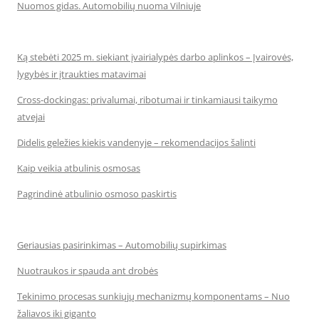
Nuomos gidas. Automobilių nuoma Vilniuje
Ką stebėti 2025 m. siekiant įvairialypės darbo aplinkos – Įvairovės,
lygybės ir įtraukties matavimai
Cross-dockingas: privalumai, ribotumai ir tinkamiausi taikymo
atvejai
Didelis geležies kiekis vandenyje – rekomendacijos šalinti
Kaip veikia atbulinis osmosas
Pagrindinė atbulinio osmoso paskirtis
Geriausias pasirinkimas – Automobilių supirkimas
Nuotraukos ir spauda ant drobės
Tekinimo procesas sunkiųjų mechanizmų komponentams – Nuo
žaliavos iki giganto