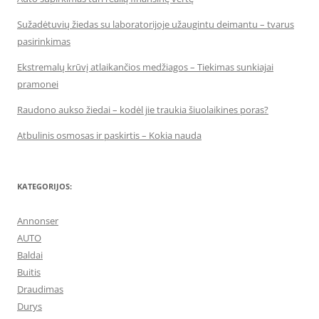
Sužadėtuvių žiedas su laboratorijoje užaugintu deimantu – tvarus
pasirinkimas
Ekstremalų krūvį atlaikančios medžiagos – Tiekimas sunkiajai
pramonei
Raudono aukso žiedai – kodėl jie traukia šiuolaikines poras?
Atbulinis osmosas ir paskirtis – Kokia nauda
KATEGORIJOS:
Annonser
AUTO
Baldai
Buitis
Draudimas
Durys