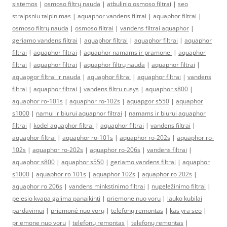
sistemos
|
osmoso filtrų nauda
|
atbulinio osmoso filtrai
|
seo
straipsniu talpinimas
|
aquaphor vandens filtrai
|
aquaphor filtrai
|
osmoso filtrų nauda
|
osmoso filtrai
|
vandens filtrai aquaphor
|
geriamo vandens filtrai
|
aquaphor filtrai
|
aquaphor filtrai
|
aquaphor
filtrai
|
aquaphor filtrai
|
aquaphor namams ir pramonei
|
aquaphor
filtrai
|
aquaphor filtrai
|
aquaphor filtrų nauda
|
aquaphor filtrai
|
aquapgor filtrai ir nauda
|
aquaphor filtrai
|
aquaphor filtrai
|
vandens
filtrai
|
aquaphor filtrai
|
vandens filtru rusys
|
aquaphor s800
|
aquaphor ro-101s
|
aquaphor ro-102s
|
aquapgor s550
|
aquaphor
s1000
|
namui ir biurui aquaphor filtrai
|
namams ir biurui aquaphor
filtrai
|
kodel aquaphor filtrai
|
aquaphor filtrai
|
vandens filtrai
|
aquaphor filtrai
|
aquaphor ro-101s
|
aquaphor ro-202s
|
aquaphor ro-
102s
|
aquaphor ro-202s
|
aquaphor ro-206s
|
vandens filtrai
|
aquaphor s800
|
aquaphor s550
|
geriamo vandens filtrai
|
aquaphor
s1000
|
aquaphor ro 101s
|
aquaphor 102s
|
aquaphor ro 202s
|
aquaphor ro 206s
|
vandens minkstinimo filtrai
|
nugeležinimo filtrai
|
pelesio kvapa galima panaikinti
|
priemone nuo voru
|
lauko kubilai
pardavimui
|
priemonė nuo vorų
|
telefonų remontas
|
kas yra seo
|
priemone nuo voru
|
telefonų remontas
|
telefonų remontas
|