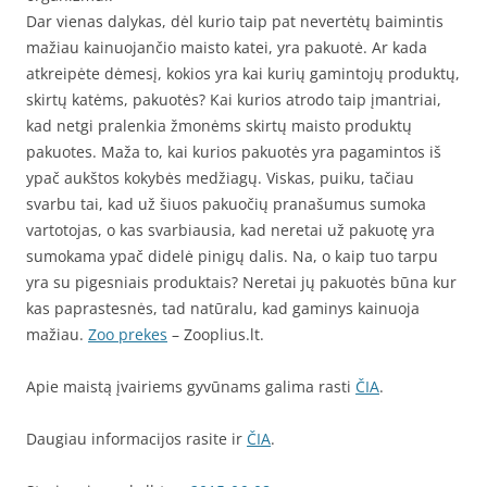
Dar vienas dalykas, dėl kurio taip pat nevertėtų baimintis
mažiau kainuojančio maisto katei, yra pakuotė. Ar kada
atkreipėte dėmesį, kokios yra kai kurių gamintojų produktų,
skirtų katėms, pakuotės? Kai kurios atrodo taip įmantriai,
kad netgi pralenkia žmonėms skirtų maisto produktų
pakuotes. Maža to, kai kurios pakuotės yra pagamintos iš
ypač aukštos kokybės medžiagų. Viskas, puiku, tačiau
svarbu tai, kad už šiuos pakuočių pranašumus sumoka
vartotojas, o kas svarbiausia, kad neretai už pakuotę yra
sumokama ypač didelė pinigų dalis. Na, o kaip tuo tarpu
yra su pigesniais produktais? Neretai jų pakuotės būna kur
kas paprastesnės, tad natūralu, kad gaminys kainuoja
mažiau.
Zoo prekes
– Zooplius.lt.
Apie maistą įvairiems gyvūnams galima rasti
ČIA
.
Daugiau informacijos rasite ir
ČIA
.