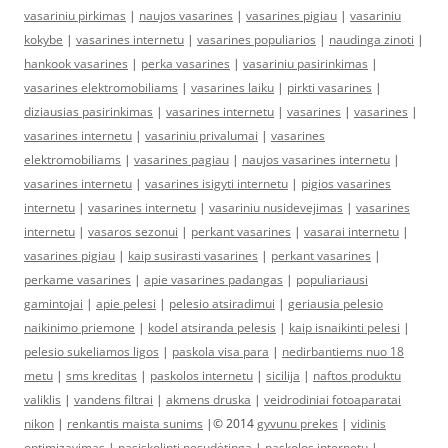
vasariniu pirkimas
|
naujos vasarines
|
vasarines pigiau
|
vasariniu
kokybe
|
vasarines internetu
|
vasarines populiarios
|
naudinga zinoti
|
hankook vasarines
|
perka vasarines
|
vasariniu pasirinkimas
|
vasarines elektromobiliams
|
vasarines laiku
|
pirkti vasarines
|
diziausias pasirinkimas
|
vasarines internetu
|
vasarines
|
vasarines
|
vasarines internetu
|
vasariniu privalumai
|
vasarines
elektromobiliams
|
vasarines pagiau
|
naujos vasarines internetu
|
vasarines internetu
|
vasarines isigyti internetu
|
pigios vasarines
internetu
|
vasarines internetu
|
vasariniu nusidevejimas
|
vasarines
internetu
|
vasaros sezonui
|
perkant vasarines
|
vasarai internetu
|
vasarines pigiau
|
kaip susirasti vasarines
|
perkant vasarines
|
perkame vasarines
|
apie vasarines padangas
|
populiariausi
gamintojai
|
apie pelesi
|
pelesio atsiradimui
|
geriausia pelesio
naikinimo priemone
|
kodel atsiranda pelesis
|
kaip isnaikinti pelesi
|
pelesio sukeliamos ligos
|
paskola visa para
|
nedirbantiems nuo 18
metu
|
sms kreditas
|
paskolos internetu
|
sicilija
|
naftos produktu
valiklis
|
vandens filtrai
|
akmens druska
|
veidrodiniai fotoaparatai
nikon
|
renkantis maista sunims
|© 2014
gyvunu prekes
|
vidinis
optimizavimas
|
pasiskolinti nesudėtinga
|
paskolos internetu
|