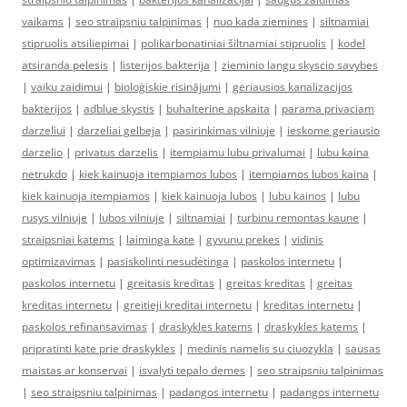
vaikams
|
seo straipsniu talpinimas
|
nuo kada ziemines
|
siltnamiai
stipruolis atsiliepimai
|
polikarbonatiniai šiltnamiai stipruolis
|
kodel
atsiranda pelesis
|
listerijos bakterija
|
zieminio langu skyscio savybes
|
vaiku zaidimui
|
bioloģiskie risinājumi
|
geriausios kanalizacijos
bakterijos
|
adblue skystis
|
buhalterine apskaita
|
parama privaciam
darzeliui
|
darzeliai gelbeja
|
pasirinkimas vilniuje
|
ieskome geriausio
darzelio
|
privatus darzelis
|
itempiamu lubu privalumai
|
lubu kaina
netrukdo
|
kiek kainuoja itempiamos lubos
|
itempiamos lubos kaina
|
kiek kainuoja itempiamos
|
kiek kainuoja lubos
|
lubu kainos
|
lubu
rusys vilniuje
|
lubos vilniuje
|
siltnamiai
|
turbinu remontas kaune
|
straipsniai katems
|
laiminga kate
|
gyvunu prekes
|
vidinis
optimizavimas
|
pasiskolinti nesudėtinga
|
paskolos internetu
|
paskolos internetu
|
greitasis kreditas
|
greitas kreditas
|
greitas
kreditas internetu
|
greitieji kreditai internetu
|
kreditas internetu
|
paskolos refinansavimas
|
draskykles katems
|
draskykles katems
|
pripratinti kate prie draskykles
|
medinis namelis su ciuozykla
|
sausas
maistas ar konservai
|
isvalyti tepalo demes
|
seo straipsniu talpinimas
|
seo straipsniu talpinimas
|
padangos internetu
|
padangos internetu