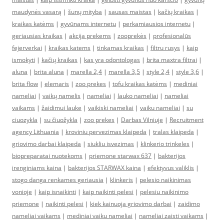
maudynės vasarą
|
šunų mityba
|
sausas maistas
|
kačių kraikas
|
kraikas katėms
|
gyvūnams internetu
|
perkamiausios internetu
|
geriausias kraikas
|
akcija prekems
|
zooprekės
|
profesionalūs
fejerverkai
|
kraikas katems
|
tinkamas kraikas
|
filtru rusys
|
kaip
ismokyti
|
kačių kraikas
|
kas yra odontologas
|
brita maxtra filtrai
|
aluna
|
brita aluna
|
marella 2,4
|
marella 3,5
|
style 2,4
|
style 3,6
|
brita flow
|
elemaris
|
zoo prekes
|
tofu kraikas katėms
|
mediniai
nameliai
|
vaikų namelis
|
nameliai
|
lauko nameliai
|
nameliai
vaikams
|
žaidimui lauke
|
vaikiski nameliai
|
vaiku nameliai
|
su
ciuozykla
|
su čiuožykla
|
zoo prekes
|
Darbas Vilniuje
|
Recruitment
agency Lithuania
|
kroviniu pervezimas klaipeda
|
tralas klaipeda
|
griovimo darbai klaipeda
|
siukliu isvezimas
|
klinkerio trinkeles
|
biopreparatai nuotekoms
|
priemone starwax 637
|
bakterijos
irenginiams kaina
|
bakterijos STARWAX kaina
|
efektyvus valiklis
|
stogo danga renkames geriausia
|
klinkeris
|
pelesio naikinimas
vonioje
|
kaip isnaikinti
|
kaip naikinti pelesi
|
pelesiu naikinimo
priemone
|
naikinti pelesi
|
kiek kainuoja griovimo darbai
|
zaidimo
nameliai vaikams
|
mediniai vaiku nameliai
|
nameliai zaisti vaikams
|