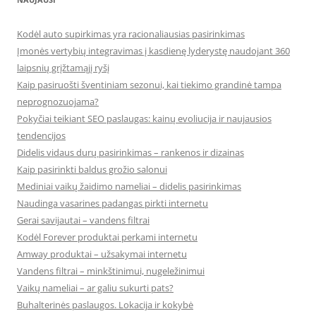
Kodėl auto supirkimas yra racionaliausias pasirinkimas
Įmonės vertybių integravimas į kasdienę lyderystę naudojant 360
laipsnių grįžtamąjį ryšį
Kaip pasiruošti šventiniam sezonui, kai tiekimo grandinė tampa
neprognozuojama?
Pokyčiai teikiant SEO paslaugas: kainų evoliucija ir naujausios
tendencijos
Didelis vidaus durų pasirinkimas – rankenos ir dizainas
Kaip pasirinkti baldus grožio salonui
Mediniai vaikų žaidimo nameliai – didelis pasirinkimas
Naudinga vasarines padangas pirkti internetu
Gerai savijautai – vandens filtrai
Kodėl Forever produktai perkami internetu
Amway produktai – užsakymai internetu
Vandens filtrai – minkštinimui, nugeležinimui
Vaikų nameliai – ar galiu sukurti pats?
Buhalterinės paslaugos. Lokacija ir kokybė