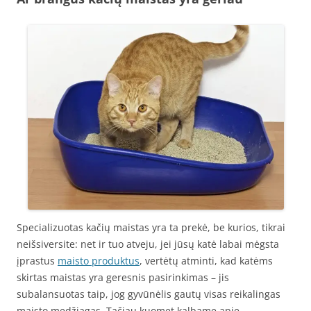
Specializuotas kačių maistas yra ta prekė, be kurios, tikrai
neišsiversite: net ir tuo atveju, jei jūsų katė labai mėgsta
įprastus
maisto produktus
, vertėtų atminti, kad katėms
skirtas maistas yra geresnis pasirinkimas – jis
subalansuotas taip, jog gyvūnėlis gautų visas reikalingas
maisto medžiagas. Tačiau kuomet kalbame apie