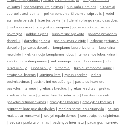
vaikams
|
seo straipsniu talpinimas
|
nuo kada ziemines
|
siltnamiai
stipruolis atsiliepimai
|
polikarbonatiniai šiltnamiai stipruolis
|
kodel
atsiranda pelesis
|
listerijos bakterija
|
zieminio langu skyscio savybes
|
vaiku zaidimui
|
bioloģiskie risinājumi
|
geriausios kanalizacijos
bakterijos
|
adblue skystis
|
buhalterine apskaita
|
parama privaciam
darzeliui
|
darzeliai gelbeja
|
pasirinkimas vilniuje
|
ieskome geriausio
darzelio
|
privatus darzelis
|
itempiamu lubu privalumai
|
lubu kaina
netrukdo
|
kiek kainuoja itempiamos lubos
|
itempiamos lubos kaina
|
kiek kainuoja itempiamos
|
kiek kainuoja lubos
|
lubu kainos
|
lubu
rusys vilniuje
|
lubos vilniuje
|
siltnamiai
|
turbinu remontas kaune
|
straipsniai katems
|
laiminga kate
|
gyvunu prekes
|
vidinis
optimizavimas
|
pasiskolinti nesudėtinga
|
paskolos internetu
|
paskolos internetu
|
greitasis kreditas
|
greitas kreditas
|
greitas
kreditas internetu
|
greitieji kreditai internetu
|
kreditas internetu
|
paskolos refinansavimas
|
draskykles katems
|
draskykles katems
|
pripratinti kate prie draskykles
|
medinis namelis su ciuozykla
|
sausas
maistas ar konservai
|
isvalyti tepalo demes
|
seo straipsniu talpinimas
|
seo straipsniu talpinimas
|
padangos internetu
|
padangos internetu