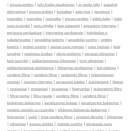
|
gyvunu prekes
|
tofu kraiko naudojimas
|
ar patiks tofu
|
augalinė
alternatyva
|
gyvunu prekes
|
kontaktai
|
apie mus
|
naujienos
|
nuorodos
|
nuorodos
|
nuorodos
|
gyvunu prekes
|
edalo itaka
|
itaka
sunu isvaizdai
|
sunu mityba
|
kaip sutaupyti
|
gyvunams internetu
|
geriausia parduotuve
|
internetine parduotuve
|
kokybiskas ir
subalansuotas
|
pavadeliai katems
|
pavadeliai sunims
|
prekes
katems
|
prekes sunims
|
sausas sunu maistas
|
sunu maistas
|
kaip
ismokyti
|
ypatingas kraikas
|
akcija prekems
|
geriausi siltnamiai
|
kaip issirinkti
|
polikarbonatiniai šiltnamiai
|
tvirti siltnamiai
|
polikarbonatiniai atsiliepimai
|
šiltnamiai atsiliepimai
|
led reklama
|
vandens filtrai
|
vandens filtrai
|
renkamės filtrus
|
tinkamiausias
maistas
|
maistas internetu
|
geriausias ėdalas
|
augintojams
|
blogas
|
straipsniai
|
straipsniai
|
straipsniai
|
fejerverkai
|
ieskantiems filtru
|
filtrai namui
|
filtru nauda
|
vandens filtrai
|
vandens filtrai
|
biologinės bakterijos
|
kanalizacijos kvapas
|
kanalizacijos bakterijos
|
medinis namelis su ciuozykla
|
efektyvio biologinės bakterijos
|
fejerverkai
|
sodui
|
brita vandens filtrai
|
privatus darzelis
|
šiltnamiai
|
siltnamiai
|
gyvunu prekes
|
maistas sunims
|
geriausias sunu
maistas
|
kaip issirinkti kraika
|
gelbsti gyvūnus nuo karščio
|
gyvūnų