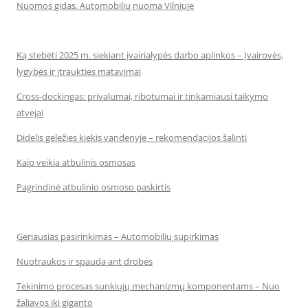
Nuomos gidas. Automobilių nuoma Vilniuje
Ką stebėti 2025 m. siekiant įvairialypės darbo aplinkos – Įvairovės,
lygybės ir įtraukties matavimai
Cross-dockingas: privalumai, ribotumai ir tinkamiausi taikymo
atvejai
Didelis geležies kiekis vandenyje – rekomendacijos šalinti
Kaip veikia atbulinis osmosas
Pagrindinė atbulinio osmoso paskirtis
Geriausias pasirinkimas – Automobilių supirkimas
Nuotraukos ir spauda ant drobės
Tekinimo procesas sunkiųjų mechanizmų komponentams – Nuo
žaliavos iki giganto