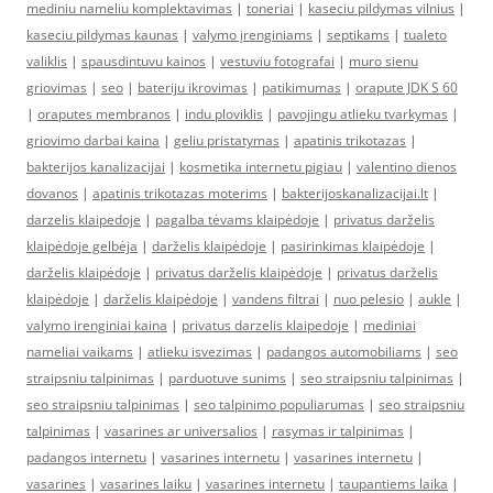
mediniu nameliu komplektavimas
|
toneriai
|
kaseciu pildymas vilnius
|
kaseciu pildymas kaunas
|
valymo įrenginiams
|
septikams
|
tualeto
valiklis
|
spausdintuvu kainos
|
vestuviu fotografai
|
muro sienu
griovimas
|
seo
|
bateriju ikrovimas
|
patikimumas
|
orapute JDK S 60
|
oraputes membranos
|
indu ploviklis
|
pavojingu atlieku tvarkymas
|
griovimo darbai kaina
|
geliu pristatymas
|
apatinis trikotazas
|
bakterijos kanalizacijai
|
kosmetika internetu pigiau
|
valentino dienos
dovanos
|
apatinis trikotazas moterims
|
bakterijoskanalizacijai.lt
|
darzelis klaipedoje
|
pagalba tėvams klaipėdoje
|
privatus darželis
klaipėdoje gelbėja
|
darželis klaipėdoje
|
pasirinkimas klaipėdoje
|
darželis klaipėdoje
|
privatus darželis klaipėdoje
|
privatus darželis
klaipėdoje
|
darželis klaipėdoje
|
vandens filtrai
|
nuo pelesio
|
aukle
|
valymo irenginiai kaina
|
privatus darzelis klaipedoje
|
mediniai
nameliai vaikams
|
atlieku isvezimas
|
padangos automobiliams
|
seo
straipsniu talpinimas
|
parduotuve sunims
|
seo straipsniu talpinimas
|
seo straipsniu talpinimas
|
seo talpinimo populiarumas
|
seo straipsniu
talpinimas
|
vasarines ar universalios
|
rasymas ir talpinimas
|
padangos internetu
|
vasarines internetu
|
vasarines internetu
|
vasarines
|
vasarines laiku
|
vasarines internetu
|
taupantiems laika
|