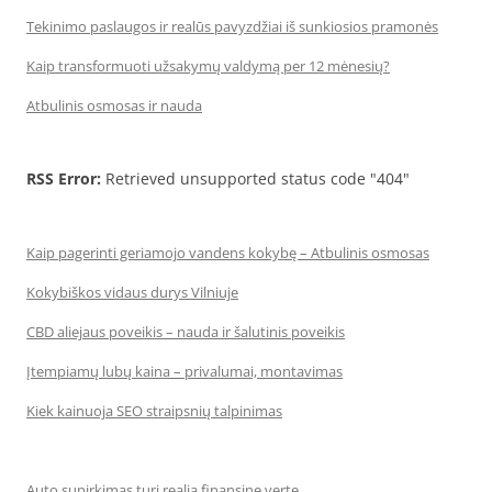
Tekinimo paslaugos ir realūs pavyzdžiai iš sunkiosios pramonės
Kaip transformuoti užsakymų valdymą per 12 mėnesių?
Atbulinis osmosas ir nauda
RSS Error:
Retrieved unsupported status code "404"
Kaip pagerinti geriamojo vandens kokybę – Atbulinis osmosas
Kokybiškos vidaus durys Vilniuje
CBD aliejaus poveikis – nauda ir šalutinis poveikis
Įtempiamų lubų kaina – privalumai, montavimas
Kiek kainuoja SEO straipsnių talpinimas
Auto supirkimas turi realią finansinę vertę