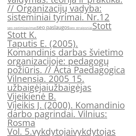
// Organizacijų vadyba:
sisteminiai tyrimai. Nr.12
Stott
seo paslaugos
seo optimizavimas
seo straipsniai
Stott K.
Taputis E. (2005).
Komandinis darbas švietimo
organizacijoje: pedagogų
požiūris. // Acta Paedagogica
Vilnensia. 2005 15.
užbaigėjai
užbaigėjas
Vijeikienė B.
Vijeikis J. (2000). Komandinio
darbo pagrindai. Vilnius:
Rosma
Vol. 5.
vykdytojai
vykdytojas