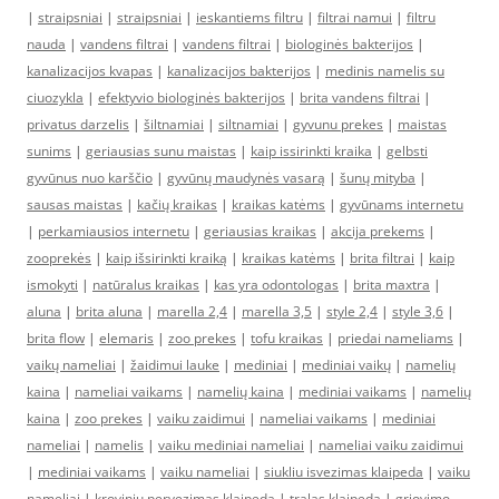
|
straipsniai
|
straipsniai
|
ieskantiems filtru
|
filtrai namui
|
filtru
nauda
|
vandens filtrai
|
vandens filtrai
|
biologinės bakterijos
|
kanalizacijos kvapas
|
kanalizacijos bakterijos
|
medinis namelis su
ciuozykla
|
efektyvio biologinės bakterijos
|
brita vandens filtrai
|
privatus darzelis
|
šiltnamiai
|
siltnamiai
|
gyvunu prekes
|
maistas
sunims
|
geriausias sunu maistas
|
kaip issirinkti kraika
|
gelbsti
gyvūnus nuo karščio
|
gyvūnų maudynės vasarą
|
šunų mityba
|
sausas maistas
|
kačių kraikas
|
kraikas katėms
|
gyvūnams internetu
|
perkamiausios internetu
|
geriausias kraikas
|
akcija prekems
|
zooprekės
|
kaip išsirinkti kraiką
|
kraikas katėms
|
brita filtrai
|
kaip
ismokyti
|
natūralus kraikas
|
kas yra odontologas
|
brita maxtra
|
aluna
|
brita aluna
|
marella 2,4
|
marella 3,5
|
style 2,4
|
style 3,6
|
brita flow
|
elemaris
|
zoo prekes
|
tofu kraikas
|
priedai nameliams
|
vaikų nameliai
|
žaidimui lauke
|
mediniai
|
mediniai vaikų
|
namelių
kaina
|
nameliai vaikams
|
namelių kaina
|
mediniai vaikams
|
namelių
kaina
|
zoo prekes
|
vaiku zaidimui
|
nameliai vaikams
|
mediniai
nameliai
|
namelis
|
vaiku mediniai nameliai
|
nameliai vaiku zaidimui
|
mediniai vaikams
|
vaiku nameliai
|
siukliu isvezimas klaipeda
|
vaiku
nameliai
|
kroviniu pervezimas klaipeda
|
tralas klaipeda
|
griovimo