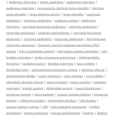
|
padangos internetu
|
pigios padangos
|
padangos internetu
|
padangos internetu
|
neuzsalantis zieminis langu ploviklis
|
zieminis
langu ploviklis
|
langu plovimo skystis
|
langu ploviklis
|
vasarines
padangos
|
ziemines padangos
|
padangos pigiau
|
padangos
internetu
|
nuo kada keiciamos padangos
|
ziemines padangos
|
vasarines padangos
|
padangu pasirinkimas
|
nuo kada keiciamos
padangos
|
ziemines padangos
|
vasarines padangos
|
Kiek kainuoja
vasarines padangos
|
Geriausi asariniu padangu gamintojai 2021
metais
|
tofu su bambuko anglimi
|
tofu zalios arbatos ekstraktu
|
tofu
kraikas originalus
|
prekiu gyvunams grazinimas
|
elektromobiliu
ikrovimui
|
paskolos bustui
|
kreditas internetu
|
kaciu mityba
|
išmokykite katę
|
perkraustymo paslaugos vilniuje
|
meistras vilniuje
|
odontologijos klinika
|
super premium
|
sunu maistas
|
sunu edalas
|
valandinis darzelis vilniuje
|
josera katems
|
josera sunims
|
paskolos
internetu
|
guoliai sunims
|
dubeneliai sunims
|
sunu dziovintuvai
|
konservai sunims
|
kaciu tualetas
|
sausas maistas katems
|
konservai
katems
|
silikoninis kraikas
|
bentonitinis kraikas
|
tofu kraikas
|
sausas maistas sunims
|
info
|
kaip sutaupyti gyvunams
|
prekes
gyvunams
|
gyvunu prieziura
|
gyvunu augintojams
|
šunims
|
katėms