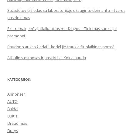
Sužadėtuvių žiedas su laboratorijoje užaugintu deimantu – tvarus
pasirinkimas
Ekstremalų krūvį atlaikančios medžiagos – Tiekimas sunkiajai
pramonei
Raudono aukso žiedai – kodėl jie traukia šiuolaikines poras?
Atbulinis osmosas ir paskirtis – Kokia nauda
KATEGORIJOS:
Annonser
AUTO
Baldai
Buitis
Draudimas
Durys