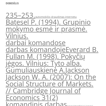
DEBESĖLIS
235–253.
automobilio draudimas internetu
Batesel P. (1994). Grupinio
mokymo esmė ir prasmė.
Vilnius.
darbai komandose
darbas komandoje
Everard B.
Fullan M. (1998). Pokyčių
jėgos. Vilnius: Tyto alba.
Gumuliauskienė A.
Jackson
Jackson W. A. (2007): On the
Social Structure of Markets.
// Cambridge Journal of
Economics 31(2)
komandinis darbas