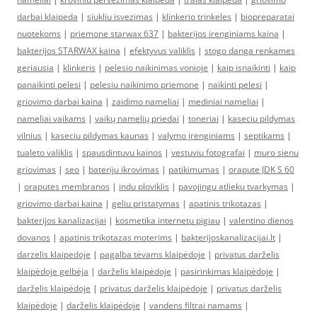
darbai klaipeda
|
siukliu isvezimas
|
klinkerio trinkeles
|
biopreparatai
nuotekoms
|
priemone starwax 637
|
bakterijos irenginiams kaina
|
bakterijos STARWAX kaina
|
efektyvus valiklis
|
stogo danga renkames
geriausia
|
klinkeris
|
pelesio naikinimas vonioje
|
kaip isnaikinti
|
kaip
panaikinti pelesi
|
pelesiu naikinimo priemone
|
naikinti pelesi
|
griovimo darbai kaina
|
zaidimo nameliai
|
mediniai nameliai
|
nameliai vaikams
|
vaikų namelių priedai
|
toneriai
|
kaseciu pildymas
vilnius
|
kaseciu pildymas kaunas
|
valymo įrenginiams
|
septikams
|
tualeto valiklis
|
spausdintuvu kainos
|
vestuviu fotografai
|
muro sienu
griovimas
|
seo
|
bateriju ikrovimas
|
patikimumas
|
orapute JDK S 60
|
oraputes membranos
|
indu ploviklis
|
pavojingu atlieku tvarkymas
|
griovimo darbai kaina
|
geliu pristatymas
|
apatinis trikotazas
|
bakterijos kanalizacijai
|
kosmetika internetu pigiau
|
valentino dienos
dovanos
|
apatinis trikotazas moterims
|
bakterijoskanalizacijai.lt
|
darzelis klaipedoje
|
pagalba tėvams klaipėdoje
|
privatus darželis
klaipėdoje gelbėja
|
darželis klaipėdoje
|
pasirinkimas klaipėdoje
|
darželis klaipėdoje
|
privatus darželis klaipėdoje
|
privatus darželis
klaipėdoje
|
darželis klaipėdoje
|
vandens filtrai namams
|