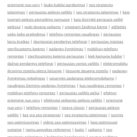
priemonė nuo vorų
|
lauko kubilai pardavimui
|
seo straipsniu
talpinimas
|
geriausias pelėsio valiklis
|
seo straipsniu talpinimas
|
kaip
isvengti pelesio atsiradimo namuose
|
kaip išsirinkti geriausią valiklį
pelėsiui
|
puiki dovana vaikams
|
smagiam žaidimui kieme
|
aikštelės
vaikų laiko praleidimui
|
telefonų remontas naudingas
|
geriausias
kaciu kraikas
|
dazniausiai gendantys telefonai
|
geriausias maistas
sterilizuotoms katėms
|
padangų žymėjimas
|
mobiliųjų telefonų
remontas
|
sterilizuotoms katėms geriausias
|
kiek kainuoja kubilai
|
dažnai gendantys telefonai
|
geriausias vonios valiklis
|
elektromobiliu
ikrovimo stoteliu pletra lietuvoje
|
lietuvoje daugeja stoteliu
|
padangų
žymėjimas reikalingas
|
vasarinės padangos elektromobiliams
|
naudingas žieminių padangų žymėjimas
|
kuo naudingas remontas
|
mobiliųjų telefonų remontas
|
geriausias valiklis peliui
|
efektyvi
priemone nuo voru
|
efektyviai veikiantis pelėsio valiklis
|
priemonė
nuo vorų
|
telefonų remontas
|
josera classic
|
geriausias pelesio
valiklis
|
kas yra seo straipsniai
|
seo straipsniu talpinimas
|
isorinis
seo optimizavimas
|
vidinis seo optimizavimas
|
kaip optimizuoti
svetaine
|
namu apyvokos reikmenys
|
buitis
|
vaikams
|
seo
straipsniu talpinimas
|
bakterijos kanalizacijai
|
saugus zaidimas