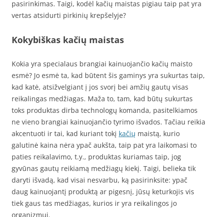
pasirinkimas. Taigi, kodėl kačių maistas pigiau taip pat yra
vertas atsidurti pirkinių krepšelyje?
Kokybiškas kačių maistas
Kokia yra specialaus brangiai kainuojančio kačių maisto
esmė? Jo esmė ta, kad būtent šis gaminys yra sukurtas taip,
kad katė, atsižvelgiant į jos svorį bei amžių gautų visas
reikalingas medžiagas. Maža to, tam, kad būtų sukurtas
toks produktas dirba technologų komanda, pasitelkiamos
ne vieno brangiai kainuojančio tyrimo išvados. Tačiau reikia
akcentuoti ir tai, kad kuriant tokį
kačių
maistą, kurio
galutinė kaina nėra ypač aukšta, taip pat yra laikomasi to
paties reikalavimo, t.y., produktas kuriamas taip, jog
gyvūnas gautų reikiamą medžiagų kiekį. Taigi, belieka tik
daryti išvadą, kad visai nesvarbu, ką pasirinksite: ypač
daug kainuojantį produktą ar pigesnį, jūsų keturkojis vis
tiek gaus tas medžiagas, kurios ir yra reikalingos jo
organizmui.