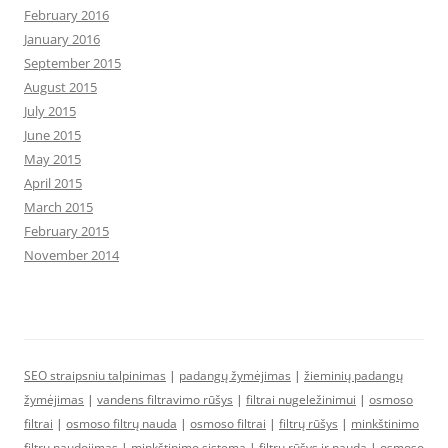
February 2016
January 2016
September 2015
August 2015
July 2015
June 2015
May 2015
April 2015
March 2015
February 2015
November 2014
SEO straipsniu talpinimas
|
padangų žymėjimas
|
žieminių padangų
žymėjimas
|
vandens filtravimo rūšys
|
filtrai nugeležinimui
|
osmoso
filtrai
|
osmoso filtrų nauda
|
osmoso filtrai
|
filtrų rūšys
|
minkštinimo
filtrų naudojimas
|
minkštinimo sistema
|
filtrų rūšys ir nauda
|
osmoso