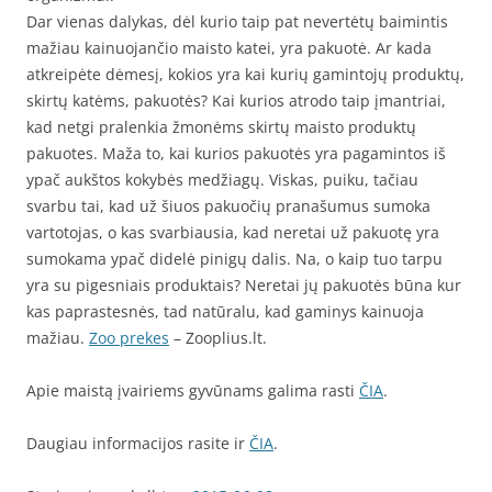
Dar vienas dalykas, dėl kurio taip pat nevertėtų baimintis
mažiau kainuojančio maisto katei, yra pakuotė. Ar kada
atkreipėte dėmesį, kokios yra kai kurių gamintojų produktų,
skirtų katėms, pakuotės? Kai kurios atrodo taip įmantriai,
kad netgi pralenkia žmonėms skirtų maisto produktų
pakuotes. Maža to, kai kurios pakuotės yra pagamintos iš
ypač aukštos kokybės medžiagų. Viskas, puiku, tačiau
svarbu tai, kad už šiuos pakuočių pranašumus sumoka
vartotojas, o kas svarbiausia, kad neretai už pakuotę yra
sumokama ypač didelė pinigų dalis. Na, o kaip tuo tarpu
yra su pigesniais produktais? Neretai jų pakuotės būna kur
kas paprastesnės, tad natūralu, kad gaminys kainuoja
mažiau.
Zoo prekes
– Zooplius.lt.
Apie maistą įvairiems gyvūnams galima rasti
ČIA
.
Daugiau informacijos rasite ir
ČIA
.