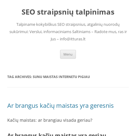
Skip
to
SEO straipsnių talpinimas
content
Talpiname kokybiškus SEO straipsnius, atgalinių nuorodų
sukūrimui: Verslui, informaciniams šaltiniams – Radote mus, ras ir
Jus – info@itturas.lt
Menu
TAG ARCHIVES:
SUNU MAISTAS INTERNETU PIGIAU
Ar brangus kačių maistas yra geresnis
Kačių maistas: ar brangiau visada geriau?
Ar brangus kačių maistas yra geriau