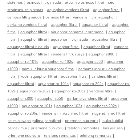
sistemos
|
osmoso filtrų nauda
|
atbulinio osmoso filtrai
|
seo
straipsniu talpinimas
|
aquaphor vandens filtrai
|
aquaphor filtrai
|
osmoso filtrų nauda
|
osmoso filtrai
|
vandens filtrai aquaphor
|
geriamo vandens filtrai
|
aquaphor filtrai
|
aquaphor filtrai
|
aquaphor
filtrai
|
aquaphor filtrai
|
aquaphor namams ir pramonei
|
aquaphor
filtrai
|
aquaphor filtrai
|
aquaphor filtrų nauda
|
aquaphor filtrai
|
aquapgor filtrai ir nauda
|
aquaphor filtrai
|
aquaphor filtrai
|
vandens
filtrai
|
aquaphor filtrai
|
vandens filtru rusys
|
aquaphor s800
|
aquaphor ro-101s
|
aquaphor ro-102s
|
aquapgor s550
|
aquaphor
s1000
|
namui ir biurui aquaphor filtrai
|
namams ir biurui aquaphor
filtrai
|
kodel aquaphor filtrai
|
aquaphor filtrai
|
vandens filtrai
|
aquaphor filtrai
|
aquaphor ro-101s
|
aquaphor ro-202s
|
aquaphor ro-
102s
|
aquaphor ro-202s
|
aquaphor ro-206s
|
vandens filtrai
|
aquaphor s800
|
aquaphor s550
|
geriamo vandens filtrai
|
aquaphor
s1000
|
aquaphor ro 101s
|
aquaphor 102s
|
aquaphor ro 202s
|
aquaphor ro 206s
|
vandens minkstinimo filtrai
|
nugeležinimo filtrai
|
pelesio kvapa galima panaikinti
|
priemone nuo voru
|
lauko kubilai
pardavimui
|
priemonė nuo vorų
|
telefonų remontas
|
kas yra seo
|
priemone nuo voru
|
telefonų remontas
|
telefonų remontas
|