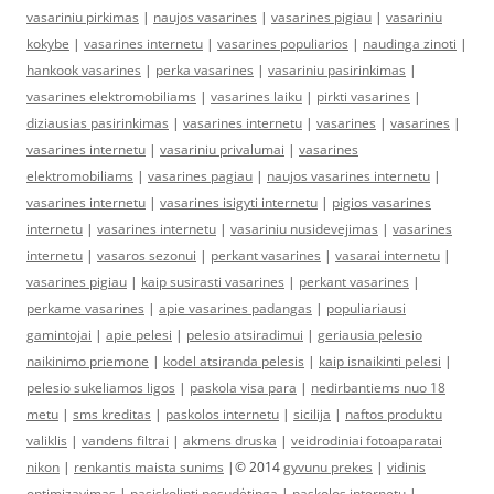
vasariniu pirkimas
|
naujos vasarines
|
vasarines pigiau
|
vasariniu
kokybe
|
vasarines internetu
|
vasarines populiarios
|
naudinga zinoti
|
hankook vasarines
|
perka vasarines
|
vasariniu pasirinkimas
|
vasarines elektromobiliams
|
vasarines laiku
|
pirkti vasarines
|
diziausias pasirinkimas
|
vasarines internetu
|
vasarines
|
vasarines
|
vasarines internetu
|
vasariniu privalumai
|
vasarines
elektromobiliams
|
vasarines pagiau
|
naujos vasarines internetu
|
vasarines internetu
|
vasarines isigyti internetu
|
pigios vasarines
internetu
|
vasarines internetu
|
vasariniu nusidevejimas
|
vasarines
internetu
|
vasaros sezonui
|
perkant vasarines
|
vasarai internetu
|
vasarines pigiau
|
kaip susirasti vasarines
|
perkant vasarines
|
perkame vasarines
|
apie vasarines padangas
|
populiariausi
gamintojai
|
apie pelesi
|
pelesio atsiradimui
|
geriausia pelesio
naikinimo priemone
|
kodel atsiranda pelesis
|
kaip isnaikinti pelesi
|
pelesio sukeliamos ligos
|
paskola visa para
|
nedirbantiems nuo 18
metu
|
sms kreditas
|
paskolos internetu
|
sicilija
|
naftos produktu
valiklis
|
vandens filtrai
|
akmens druska
|
veidrodiniai fotoaparatai
nikon
|
renkantis maista sunims
|© 2014
gyvunu prekes
|
vidinis
optimizavimas
|
pasiskolinti nesudėtinga
|
paskolos internetu
|