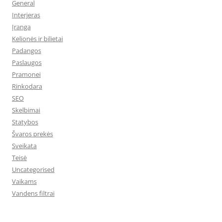
General
Interjeras
Įranga
Kelionės ir bilietai
Padangos
Paslaugos
Pramonei
Rinkodara
SEO
Skelbimai
Statybos
Švaros prekės
Sveikata
Teisė
Uncategorised
Vaikams
Vandens filtrai