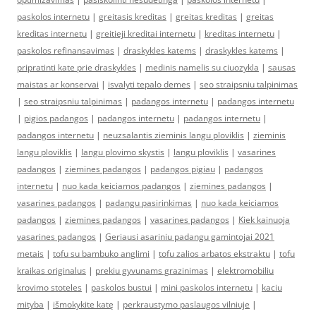
paskolos internetu
|
greitasis kreditas
|
greitas kreditas
|
greitas
kreditas internetu
|
greitieji kreditai internetu
|
kreditas internetu
|
paskolos refinansavimas
|
draskykles katems
|
draskykles katems
|
pripratinti kate prie draskykles
|
medinis namelis su ciuozykla
|
sausas
maistas ar konservai
|
isvalyti tepalo demes
|
seo straipsniu talpinimas
|
seo straipsniu talpinimas
|
padangos internetu
|
padangos internetu
|
pigios padangos
|
padangos internetu
|
padangos internetu
|
padangos internetu
|
neuzsalantis zieminis langu ploviklis
|
zieminis
langu ploviklis
|
langu plovimo skystis
|
langu ploviklis
|
vasarines
padangos
|
ziemines padangos
|
padangos pigiau
|
padangos
internetu
|
nuo kada keiciamos padangos
|
ziemines padangos
|
vasarines padangos
|
padangu pasirinkimas
|
nuo kada keiciamos
padangos
|
ziemines padangos
|
vasarines padangos
|
Kiek kainuoja
vasarines padangos
|
Geriausi asariniu padangu gamintojai 2021
metais
|
tofu su bambuko anglimi
|
tofu zalios arbatos ekstraktu
|
tofu
kraikas originalus
|
prekiu gyvunams grazinimas
|
elektromobiliu
krovimo stoteles
|
paskolos bustui
|
mini paskolos internetu
|
kaciu
mityba
|
išmokykite katę
|
perkraustymo paslaugos vilniuje
|