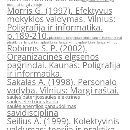
langai
mediniai langai
mediniai langai vilniuje
Morris G. (1997). Efektyvus
mokyklos valdymas. Vilnius:
Poligrafija ir informatika.
p.189-210.
plastikiniai langai
plastikiniai langai issimoketinai
plastikiniai langai kaina
plastikiniai langai vilniuje
plastikiniai langai vilnius
Robinns S. P. (2002).
Organizacinės elgsenos
pagrindai. Kaunas: Poligrafija
ir informatika.
Sakalas A. (1998). Personalo
vadyba. Vilnius: Margi raštai.
saules baterijos
saules elektrines
saulės elektrinės kaina
saulės energijos panaudojimas
savidisciplina
Seilius A. (1999). Kolektyvinis
valdymas: teorija ir praktika.