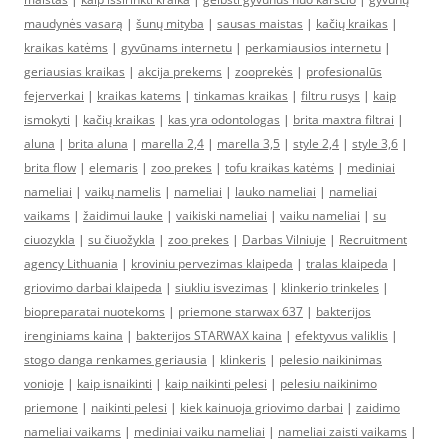
maudynės vasarą
|
šunų mityba
|
sausas maistas
|
kačių kraikas
|
kraikas katėms
|
gyvūnams internetu
|
perkamiausios internetu
|
geriausias kraikas
|
akcija prekems
|
zooprekės
|
profesionalūs
fejerverkai
|
kraikas katems
|
tinkamas kraikas
|
filtru rusys
|
kaip
ismokyti
|
kačių kraikas
|
kas yra odontologas
|
brita maxtra filtrai
|
aluna
|
brita aluna
|
marella 2,4
|
marella 3,5
|
style 2,4
|
style 3,6
|
brita flow
|
elemaris
|
zoo prekes
|
tofu kraikas katėms
|
mediniai
nameliai
|
vaikų namelis
|
nameliai
|
lauko nameliai
|
nameliai
vaikams
|
žaidimui lauke
|
vaikiski nameliai
|
vaiku nameliai
|
su
ciuozykla
|
su čiuožykla
|
zoo prekes
|
Darbas Vilniuje
|
Recruitment
agency Lithuania
|
kroviniu pervezimas klaipeda
|
tralas klaipeda
|
griovimo darbai klaipeda
|
siukliu isvezimas
|
klinkerio trinkeles
|
biopreparatai nuotekoms
|
priemone starwax 637
|
bakterijos
irenginiams kaina
|
bakterijos STARWAX kaina
|
efektyvus valiklis
|
stogo danga renkames geriausia
|
klinkeris
|
pelesio naikinimas
vonioje
|
kaip isnaikinti
|
kaip naikinti pelesi
|
pelesiu naikinimo
priemone
|
naikinti pelesi
|
kiek kainuoja griovimo darbai
|
zaidimo
nameliai vaikams
|
mediniai vaiku nameliai
|
nameliai zaisti vaikams
|