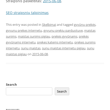
Straipsnis paskelbtas:
2015-06-08
.
SEO straipsnių talpinimas
This entry was posted in
Skelbimai
and tagged
gyvūnų prekės
,
gyvunu prekes internetu
,
gyvunu prekiu parduotuve
,
maistas
sunims
,
maistas sunims pigiau
,
prekės gyvūnams
,
prekės
gyvūnams internetu
,
prekes katems internetu
,
prekes sunims
internetu
,
sunu maistas
,
sunu maistas internetu pigiau
,
sunu
maistas pigiau
on
2015-06-08
.
Search
Search
NAUJAUSI