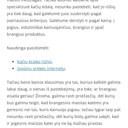
specializuot kačių ėdalą, nesunku pastebėti, kad jo rūšių
yra tiek daug, kad galėtume juos suskirstyti pagal
įvairiausius kriterijus. Galėtume skirstyti ir pagal kainą: į
pigius, vidutiniškai kainuojančius, brangius ir ypač
brangius produktus.
Naudinga pasidomėti:
Kačių kraiko rūšys
;
Gyvūnų prekės internetu
;
Tačiau bene kainos klausimas yra tas, kuriuo kalbėti galima
labai daug, o vienas iš pastebėjimų, yra toks: ar brangiau
visada geriau? Žinoma, galima rasti priežasčių, dėl kurių
bus galima teigti, kad brangesnis maistas katėms yra
geresnis nei tas, kuris kainuoja pigiau, tačiau lygiai taip pat
nesunku rasti priežasčių, dėl kurių būtų galima sakyti, kad
ir pigesnis maistas katei yra ne ką mažiau prastas