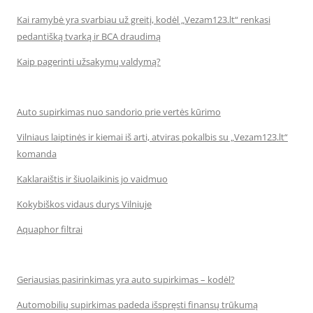
Kai ramybė yra svarbiau už greitį, kodėl „Vezam123.lt“ renkasi
pedantišką tvarką ir BCA draudimą
Kaip pagerinti užsakymų valdymą?
Auto supirkimas nuo sandorio prie vertės kūrimo
Vilniaus laiptinės ir kiemai iš arti, atviras pokalbis su „Vezam123.lt“
komanda
Kaklaraištis ir šiuolaikinis jo vaidmuo
Kokybiškos vidaus durys Vilniuje
Aquaphor filtrai
Geriausias pasirinkimas yra auto supirkimas – kodėl?
Automobilių supirkimas padeda išspręsti finansų trūkumą