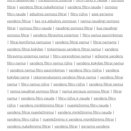
filtrai
|
vandens filtrai nukalkinimui
|
vandens filtrų nauda
|
osmoso
filtrų nauda
|
atbulinio osmoso filtrai
|
filtrų rūšys
|
apie geriamo
vandens filtrus
|
kas yra atbulinis osmosas
|
namui naudingi osmoso
filtrai
|
osmoso filtrų nauda
|
naudingi osmoso filtrai
|
kuo naudingi
osmoso filtrai
|
vandens filtravimo sistemos
|
filtrų namui pasirinkimas
|
filtrai komfortui namuose
|
vandens filtrai namui
|
filtrai namams
|
vandens filtrai kokybei
|
tinkamiausi vandens filtrai namui
|
vandens
filtravimo sistemos namui
|
filtrų sprendimai namui
|
ieškome vandens
filtrų namui
|
vandens filtrų namui rūšys
|
vandens kokybei filtrai namui
|
vandens namui filtrų pasirinkimas
|
vandens filtrų rtūšys
|
vandens
kokybei name
|
rekomenduojami vandens filtrai namui
|
vandens filtrai
namui
|
filtrų namui rūšys
|
vandens filtrų rūšys
|
vandens filtrai namui
|
namui naudingi osmoso filtrai
|
namui geriausi osmoso filtrai
|
filtrai
namui
|
vandens filtrų nauda
|
filtrų rūšys ir nauda
|
vandens filtrų
rūšys
|
vandens minkštinimo filtrai
|
nugeležinimo filtrų nauda
|
vandens filtrai nugeležinimui
|
vandens minkštinimo filtrų nauda
|
vandens filtrų rūšys
|
nugeležinimo ir vandens monkštinimo filtrai
|
vandens nukalkinimo filtrai
|
vandens filtrai
|
geriamo vandens