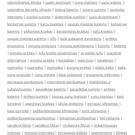
odontologijos klinika
|
super premium
|
sunu maistas
|
sunu edalas
|
valandinis darzelis vilniuje
|
josera katems
|
josera sunims
|
paskolos
internetu
|
guoliai sunims
|
dubeneliai sunims
|
sunu dziovintuvai
|
konservai sunims
|
kaciu tualetas
|
sausas maistas katems
|
konservai
katems
|
silikoninis kraikas
|
bentonitinis kraikas
|
tofu kraikas
|
sausas maistas sunims
|
info
|
kaip sutaupyti gyvunams
|
prekes
gyvunams
|
gyvunu prieziura
|
gyvunu augintojams
|
šunims
|
katėms
|
gyvunu prekes
|
tofu kraiko naudojimas
|
ar patiks tofu
|
augalinė
alternatyva
|
gyvunu prekes
|
kontaktai
|
apie mus
|
naujienos
|
nuorodos
|
nuorodos
|
nuorodos
|
gyvunu prekes
|
edalo itaka
|
itaka
sunu isvaizdai
|
sunu mityba
|
kaip sutaupyti
|
gyvunams internetu
|
geriausia parduotuve
|
internetine parduotuve
|
kokybiskas ir
subalansuotas
|
pavadeliai katems
|
pavadeliai sunims
|
prekes
katems
|
prekes sunims
|
sausas sunu maistas
|
sunu maistas
|
kaip
ismokyti
|
ypatingas kraikas
|
akcija prekems
|
geriausi siltnamiai
|
kaip issirinkti
|
polikarbonatiniai šiltnamiai
|
tvirti siltnamiai
|
polikarbonatiniai atsiliepimai
|
šiltnamiai atsiliepimai
|
led reklama
|
vandens filtrai
|
vandens filtrai
|
renkamės filtrus
|
tinkamiausias
maistas
|
maistas internetu
|
geriausias ėdalas
|
augintojams
|
blogas