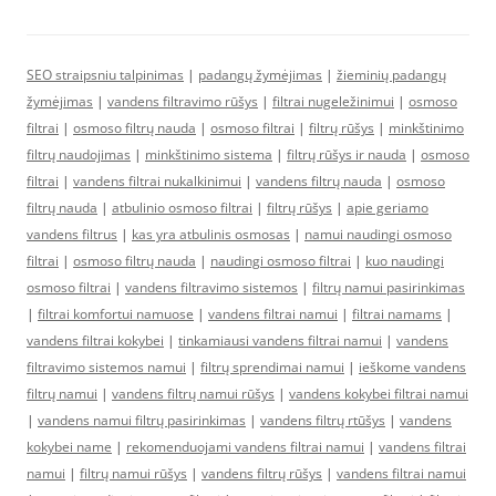
SEO straipsniu talpinimas
|
padangų žymėjimas
|
žieminių padangų
žymėjimas
|
vandens filtravimo rūšys
|
filtrai nugeležinimui
|
osmoso
filtrai
|
osmoso filtrų nauda
|
osmoso filtrai
|
filtrų rūšys
|
minkštinimo
filtrų naudojimas
|
minkštinimo sistema
|
filtrų rūšys ir nauda
|
osmoso
filtrai
|
vandens filtrai nukalkinimui
|
vandens filtrų nauda
|
osmoso
filtrų nauda
|
atbulinio osmoso filtrai
|
filtrų rūšys
|
apie geriamo
vandens filtrus
|
kas yra atbulinis osmosas
|
namui naudingi osmoso
filtrai
|
osmoso filtrų nauda
|
naudingi osmoso filtrai
|
kuo naudingi
osmoso filtrai
|
vandens filtravimo sistemos
|
filtrų namui pasirinkimas
|
filtrai komfortui namuose
|
vandens filtrai namui
|
filtrai namams
|
vandens filtrai kokybei
|
tinkamiausi vandens filtrai namui
|
vandens
filtravimo sistemos namui
|
filtrų sprendimai namui
|
ieškome vandens
filtrų namui
|
vandens filtrų namui rūšys
|
vandens kokybei filtrai namui
|
vandens namui filtrų pasirinkimas
|
vandens filtrų rtūšys
|
vandens
kokybei name
|
rekomenduojami vandens filtrai namui
|
vandens filtrai
namui
|
filtrų namui rūšys
|
vandens filtrų rūšys
|
vandens filtrai namui