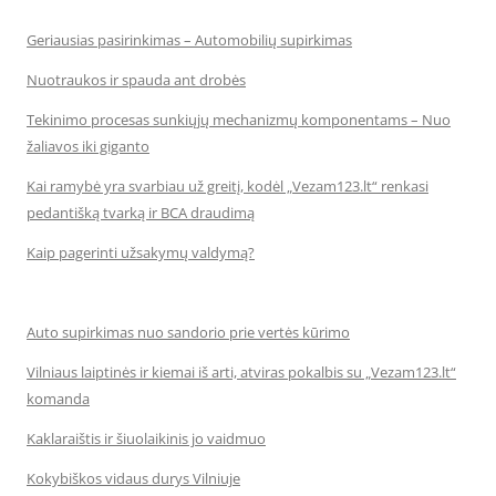
Geriausias pasirinkimas – Automobilių supirkimas
Nuotraukos ir spauda ant drobės
Tekinimo procesas sunkiųjų mechanizmų komponentams – Nuo
žaliavos iki giganto
Kai ramybė yra svarbiau už greitį, kodėl „Vezam123.lt“ renkasi
pedantišką tvarką ir BCA draudimą
Kaip pagerinti užsakymų valdymą?
Auto supirkimas nuo sandorio prie vertės kūrimo
Vilniaus laiptinės ir kiemai iš arti, atviras pokalbis su „Vezam123.lt“
komanda
Kaklaraištis ir šiuolaikinis jo vaidmuo
Kokybiškos vidaus durys Vilniuje