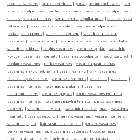
nameliai vaikams
|
atlieku isvezimas
|
padangos automobiliams
|
seo
straipsniu talpinimas
|
parduotuve sunims
|
seo straipsniu talpinimas
|
seo straipsniu talpinimas
|
seo talpinimo populiarumas
|
seo straipsniu
talpinimas
|
vasarines ar universalios
|
rasymas ir talpinimas
|
padangos internetu
|
vasarines internetu
|
vasarines internetu
|
vasarines
|
vasarines laiku
|
vasarines internetu
|
taupantiems laika
|
vasariniu pirkimas
|
naujos vasarines
|
vasarines pigiau
|
vasariniu
kokybe
|
vasarines internetu
|
vasarines populiarios
|
naudinga zinoti
|
hankook vasarines
|
perka vasarines
|
vasariniu pasirinkimas
|
vasarines elektromobiliams
|
vasarines laiku
|
pirkti vasarines
|
diziausias pasirinkimas
|
vasarines internetu
|
vasarines
|
vasarines
|
vasarines internetu
|
vasariniu privalumai
|
vasarines
elektromobiliams
|
vasarines pagiau
|
naujos vasarines internetu
|
vasarines internetu
|
vasarines isigyti internetu
|
pigios vasarines
internetu
|
vasarines internetu
|
vasariniu nusidevejimas
|
vasarines
internetu
|
vasaros sezonui
|
perkant vasarines
|
vasarai internetu
|
vasarines pigiau
|
kaip susirasti vasarines
|
perkant vasarines
|
perkame vasarines
|
apie vasarines padangas
|
populiariausi
gamintojai
|
apie pelesi
|
pelesio atsiradimui
|
geriausia pelesio