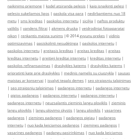
naikinimo priemone
|
kodel atsiranda pelesis
|
kaip isnaikinti pelesi
|
pelesio sukeliamos ligos
|
paskola visa para
|
nedirbantiems nuo 18
metu
|
sms kreditas
|
paskolos internetu
|
sicilija
|
naftos produktu
valiklis
|
vandens filtrai
|
akmens druska
|
veidrodiniai fotoaparatai
nikon
|
renkantis maista sunims
|© 2014
gyvunu prekes
|
vidinis
optimizavimas
|
pasiskolinti nesudėtinga
|
paskolos internetu
|
paskolos internetu
|
greitasis kreditas
|
greitas kreditas
|
greitas
kreditas internetu
|
greitieji kreditai internetu
|
kreditas internetu
|
paskolos refinansavimas
|
draskykles katems
|
draskykles katems
|
pripratinti kate prie draskykles
|
medinis namelis su ciuozykla
|
sausas
maistas ar konservai
|
isvalyti tepalo demes
|
seo straipsniu talpinimas
|
seo straipsniu talpinimas
|
padangos internetu
|
padangos internetu
|
pigios padangos
|
padangos internetu
|
padangos internetu
|
padangos internetu
|
neuzsalantis zieminis langu ploviklis
|
zieminis
langu ploviklis
|
langu plovimo skystis
|
langu ploviklis
|
vasarines
padangos
|
ziemines padangos
|
padangos pigiau
|
padangos
internetu
|
nuo kada keiciamos padangos
|
ziemines padangos
|
vasarines padangos
|
padangu pasirinkimas
|
nuo kada keiciamos