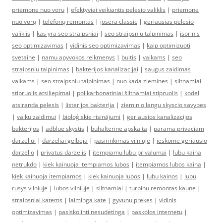
priemone nuo voru
|
efektyviai veikiantis pelėsio valiklis
|
priemonė
nuo vorų
|
telefonų remontas
|
josera classic
|
geriausias pelesio
valiklis
|
kas yra seo straipsniai
|
seo straipsniu talpinimas
|
isorinis
seo optimizavimas
|
vidinis seo optimizavimas
|
kaip optimizuoti
svetaine
|
namu apyvokos reikmenys
|
buitis
|
vaikams
|
seo
straipsniu talpinimas
|
bakterijos kanalizacijai
|
saugus zaidimas
vaikams
|
seo straipsniu talpinimas
|
nuo kada ziemines
|
siltnamiai
stipruolis atsiliepimai
|
polikarbonatiniai šiltnamiai stipruolis
|
kodel
atsiranda pelesis
|
listerijos bakterija
|
zieminio langu skyscio savybes
|
vaiku zaidimui
|
bioloģiskie risinājumi
|
geriausios kanalizacijos
bakterijos
|
adblue skystis
|
buhalterine apskaita
|
parama privaciam
darzeliui
|
darzeliai gelbeja
|
pasirinkimas vilniuje
|
ieskome geriausio
darzelio
|
privatus darzelis
|
itempiamu lubu privalumai
|
lubu kaina
netrukdo
|
kiek kainuoja itempiamos lubos
|
itempiamos lubos kaina
|
kiek kainuoja itempiamos
|
kiek kainuoja lubos
|
lubu kainos
|
lubu
rusys vilniuje
|
lubos vilniuje
|
siltnamiai
|
turbinu remontas kaune
|
straipsniai katems
|
laiminga kate
|
gyvunu prekes
|
vidinis
optimizavimas
|
pasiskolinti nesudėtinga
|
paskolos internetu
|