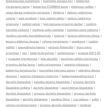
biopreparatai nuotekoms
|
priemone starwax 637
|
bakterijos
irenginiams kaina
|
bakterijos STARWAX kaina
|
efektyvus valiklis
|
stogo danga renkames geriausia
|
klinkeris
|
pelesio naikinimas
vonioje
|
kaip isnaikinti
|
kaip naikinti pelesi
|
pelesiu naikinimo
priemone
|
naikinti pelesi
|
kiek kainuoja griovimo darbai
|
zaidimo
nameliai vaikams
|
mediniai vaiku nameliai
|
nameliai zaisti vaikams
|
mediniu nameliu komplektavimas
|
toneriai
|
kaseciu pildymas vilnius
|
kaseciu pildymas kaunas
|
valymo įrenginiams
|
septikams
|
tualeto
valiklis
|
spausdintuvu kainos
|
vestuviu fotografai
|
muro sienu
griovimas
|
seo
|
bateriju ikrovimas
|
patikimumas
|
orapute JDK S 60
|
oraputes membranos
|
indu ploviklis
|
pavojingu atlieku tvarkymas
|
griovimo darbai kaina
|
geliu pristatymas
|
apatinis trikotazas
|
bakterijos kanalizacijai
|
kosmetika internetu pigiau
|
valentino dienos
dovanos
|
apatinis trikotazas moterims
|
bakterijoskanalizacijai.lt
|
darzelis klaipedoje
|
pagalba tėvams klaipėdoje
|
privatus darželis
klaipėdoje gelbėja
|
darželis klaipėdoje
|
pasirinkimas klaipėdoje
|
darželis klaipėdoje
|
privatus darželis klaipėdoje
|
privatus darželis
klaipėdoje
|
darželis klaipėdoje
|
vandens filtrai
|
nuo pelesio
|
aukle
|
valymo irenginiai kaina
|
privatus darzelis klaipedoje
|
mediniai