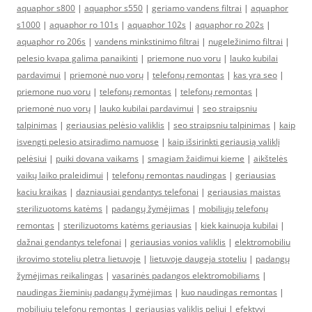
aquaphor s800
|
aquaphor s550
|
geriamo vandens filtrai
|
aquaphor
s1000
|
aquaphor ro 101s
|
aquaphor 102s
|
aquaphor ro 202s
|
aquaphor ro 206s
|
vandens minkstinimo filtrai
|
nugeležinimo filtrai
|
pelesio kvapa galima panaikinti
|
priemone nuo voru
|
lauko kubilai
pardavimui
|
priemonė nuo vorų
|
telefonų remontas
|
kas yra seo
|
priemone nuo voru
|
telefonų remontas
|
telefonų remontas
|
priemonė nuo vorų
|
lauko kubilai pardavimui
|
seo straipsniu
talpinimas
|
geriausias pelėsio valiklis
|
seo straipsniu talpinimas
|
kaip
isvengti pelesio atsiradimo namuose
|
kaip išsirinkti geriausią valiklį
pelėsiui
|
puiki dovana vaikams
|
smagiam žaidimui kieme
|
aikštelės
vaikų laiko praleidimui
|
telefonų remontas naudingas
|
geriausias
kaciu kraikas
|
dazniausiai gendantys telefonai
|
geriausias maistas
sterilizuotoms katėms
|
padangų žymėjimas
|
mobiliųjų telefonų
remontas
|
sterilizuotoms katėms geriausias
|
kiek kainuoja kubilai
|
dažnai gendantys telefonai
|
geriausias vonios valiklis
|
elektromobiliu
ikrovimo stoteliu pletra lietuvoje
|
lietuvoje daugeja stoteliu
|
padangų
žymėjimas reikalingas
|
vasarinės padangos elektromobiliams
|
naudingas žieminių padangų žymėjimas
|
kuo naudingas remontas
|
mobiliųjų telefonų remontas
|
geriausias valiklis peliui
|
efektyvi