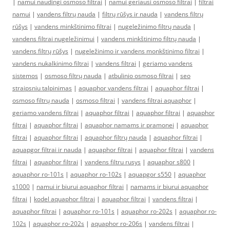
|
namui naudingi osmoso filtrai
|
namui geriausi osmoso filtrai
|
filtrai
namui
|
vandens filtrų nauda
|
filtrų rūšys ir nauda
|
vandens filtrų
rūšys
|
vandens minkštinimo filtrai
|
nugeležinimo filtrų nauda
|
vandens filtrai nugeležinimui
|
vandens minkštinimo filtrų nauda
|
vandens filtrų rūšys
|
nugeležinimo ir vandens monkštinimo filtrai
|
vandens nukalkinimo filtrai
|
vandens filtrai
|
geriamo vandens
sistemos
|
osmoso filtrų nauda
|
atbulinio osmoso filtrai
|
seo
straipsniu talpinimas
|
aquaphor vandens filtrai
|
aquaphor filtrai
|
osmoso filtrų nauda
|
osmoso filtrai
|
vandens filtrai aquaphor
|
geriamo vandens filtrai
|
aquaphor filtrai
|
aquaphor filtrai
|
aquaphor
filtrai
|
aquaphor filtrai
|
aquaphor namams ir pramonei
|
aquaphor
filtrai
|
aquaphor filtrai
|
aquaphor filtrų nauda
|
aquaphor filtrai
|
aquapgor filtrai ir nauda
|
aquaphor filtrai
|
aquaphor filtrai
|
vandens
filtrai
|
aquaphor filtrai
|
vandens filtru rusys
|
aquaphor s800
|
aquaphor ro-101s
|
aquaphor ro-102s
|
aquapgor s550
|
aquaphor
s1000
|
namui ir biurui aquaphor filtrai
|
namams ir biurui aquaphor
filtrai
|
kodel aquaphor filtrai
|
aquaphor filtrai
|
vandens filtrai
|
aquaphor filtrai
|
aquaphor ro-101s
|
aquaphor ro-202s
|
aquaphor ro-
102s
|
aquaphor ro-202s
|
aquaphor ro-206s
|
vandens filtrai
|