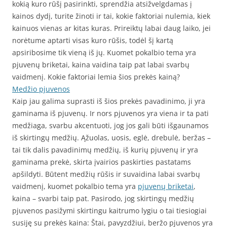
kokią kuro rūšį pasirinkti, sprendžia atsižvelgdamas į
kainos dydį, turite žinoti ir tai, kokie faktoriai nulemia, kiek
kainuos vienas ar kitas kuras. Prireiktų labai daug laiko, jei
norėtume aptarti visas kuro rūšis, todėl šį kartą
apsiribosime tik vieną iš jų. Kuomet pokalbio tema yra
pjuvenų briketai, kaina vaidina taip pat labai svarbų
vaidmenį. Kokie faktoriai lemia šios prekės kainą?
Medžio pjuvenos
Kaip jau galima suprasti iš šios prekės pavadinimo, ji yra
gaminama iš pjuvenų. Ir nors pjuvenos yra viena ir ta pati
medžiaga, svarbu akcentuoti, jog jos gali būti išgaunamos
iš skirtingų medžių. Ąžuolas, uosis, eglė, drebulė, beržas –
tai tik dalis pavadinimų medžių, iš kurių pjuvenų ir yra
gaminama prekė, skirta įvairios paskirties pastatams
apšildyti. Būtent medžių rūšis ir suvaidina labai svarbų
vaidmenį, kuomet pokalbio tema yra
pjuvenų briketai
,
kaina – svarbi taip pat. Pasirodo, jog skirtingų medžių
pjuvenos pasižymi skirtingu kaitrumo lygiu o tai tiesiogiai
susiję su prekės kaina: Štai, pavyzdžiui, beržo pjuvenos yra