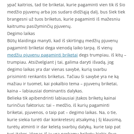
ypač kaitrios, tad tie briketai, kurie pagaminti vien tik iš šio
medžio pjuvenų arba jos sudaro didžiąją dalį, bus šiek tiek
brangesni už tuos briketus, kurie pagaminti iš mažesniu
kaitrumu pasižyminčių pjuvenų.
Degimo laikas
Būtų klaidinga manyti, kad iš skirtingų medžių pjuvenų
pagaminti briketai dega vienodą laiko tarpą. Iš vienų
medžių pjuvenų pagaminti briketai
degs trumpiau, iš kitų –
trumpiau. Atsižvelgiant į tai, galima daryti išvadą, jog
degimo laikas yra dar vienas savybė, kurią svarbu
prisiminti renkantis briketus. Tačiau ši savybė yra ne ką
mažiau ir tuomet, kai pokalbio tema – pjuvenų briketai,
kaina – labiausiai dominantis dalykas.
Belieka tik apibendrinti labiausiai įtakos briketų kainai
turinčius faktorius: tai – medžio, iš kurių pagaminti
briketai, pjuvenos, o taip pat – degimo laikas. Na, o tie,
kurie siekia turėti dar konkretesnį atsakymą į šį klausimą,
turėtų atminti ir dar keletą svarbių dalykų, kurie taip pat
turi įtakos. Vienas iš jų yra perkamų briketų kiekis (kuo