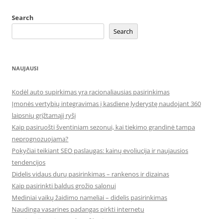
Search
Search
NAUJAUSI
Kodėl auto supirkimas yra racionaliausias pasirinkimas
Įmonės vertybių integravimas į kasdienę lyderystę naudojant 360
laipsnių grįžtamąjį ryšį
Kaip pasiruošti šventiniam sezonui, kai tiekimo grandinė tampa
neprognozuojama?
Pokyčiai teikiant SEO paslaugas: kainų evoliucija ir naujausios
tendencijos
Didelis vidaus durų pasirinkimas – rankenos ir dizainas
Kaip pasirinkti baldus grožio salonui
Mediniai vaikų žaidimo nameliai – didelis pasirinkimas
Naudinga vasarines padangas pirkti internetu