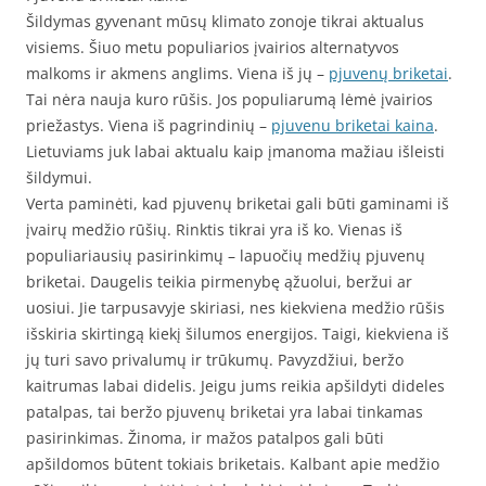
Šildymas gyvenant mūsų klimato zonoje tikrai aktualus
visiems. Šiuo metu populiarios įvairios alternatyvos
malkoms ir akmens anglims. Viena iš jų –
pjuvenų briketai
.
Tai nėra nauja kuro rūšis. Jos populiarumą lėmė įvairios
priežastys. Viena iš pagrindinių –
pjuvenu briketai kaina
.
Lietuviams juk labai aktualu kaip įmanoma mažiau išleisti
šildymui.
Verta paminėti, kad pjuvenų briketai gali būti gaminami iš
įvairų medžio rūšių. Rinktis tikrai yra iš ko. Vienas iš
populiariausių pasirinkimų – lapuočių medžių pjuvenų
briketai. Daugelis teikia pirmenybę ąžuolui, beržui ar
uosiui. Jie tarpusavyje skiriasi, nes kiekviena medžio rūšis
išskiria skirtingą kiekį šilumos energijos. Taigi, kiekviena iš
jų turi savo privalumų ir trūkumų. Pavyzdžiui, beržo
kaitrumas labai didelis. Jeigu jums reikia apšildyti dideles
patalpas, tai beržo pjuvenų briketai yra labai tinkamas
pasirinkimas. Žinoma, ir mažos patalpos gali būti
apšildomos būtent tokiais briketais. Kalbant apie medžio