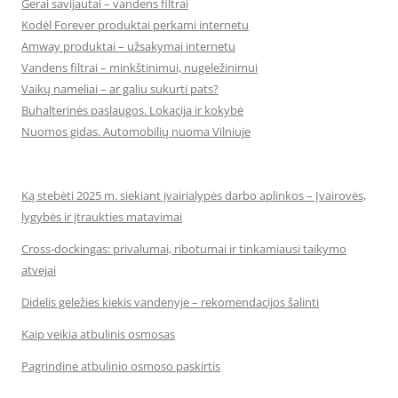
Gerai savijautai – vandens filtrai
Kodėl Forever produktai perkami internetu
Amway produktai – užsakymai internetu
Vandens filtrai – minkštinimui, nugeležinimui
Vaikų nameliai – ar galiu sukurti pats?
Buhalterinės paslaugos. Lokacija ir kokybė
Nuomos gidas. Automobilių nuoma Vilniuje
Ką stebėti 2025 m. siekiant įvairialypės darbo aplinkos – Įvairovės,
lygybės ir įtraukties matavimai
Cross-dockingas: privalumai, ribotumai ir tinkamiausi taikymo
atvejai
Didelis geležies kiekis vandenyje – rekomendacijos šalinti
Kaip veikia atbulinis osmosas
Pagrindinė atbulinio osmoso paskirtis