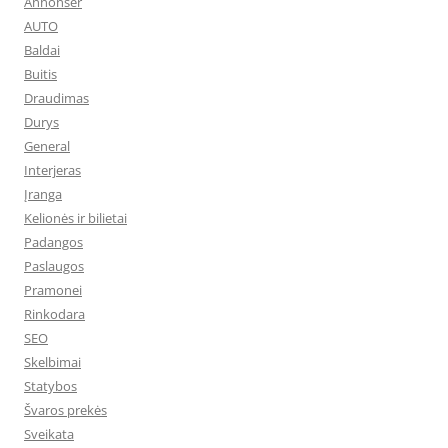
Annonser
AUTO
Baldai
Buitis
Draudimas
Durys
General
Interjeras
Įranga
Kelionės ir bilietai
Padangos
Paslaugos
Pramonei
Rinkodara
SEO
Skelbimai
Statybos
Švaros prekės
Sveikata