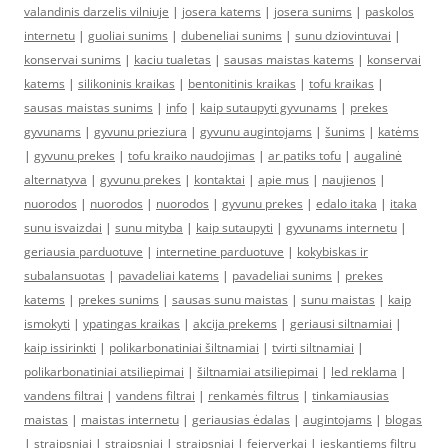
valandinis darzelis vilniuje
|
josera katems
|
josera sunims
|
paskolos
internetu
|
guoliai sunims
|
dubeneliai sunims
|
sunu dziovintuvai
|
konservai sunims
|
kaciu tualetas
|
sausas maistas katems
|
konservai
katems
|
silikoninis kraikas
|
bentonitinis kraikas
|
tofu kraikas
|
sausas maistas sunims
|
info
|
kaip sutaupyti gyvunams
|
prekes
gyvunams
|
gyvunu prieziura
|
gyvunu augintojams
|
šunims
|
katėms
|
gyvunu prekes
|
tofu kraiko naudojimas
|
ar patiks tofu
|
augalinė
alternatyva
|
gyvunu prekes
|
kontaktai
|
apie mus
|
naujienos
|
nuorodos
|
nuorodos
|
nuorodos
|
gyvunu prekes
|
edalo itaka
|
itaka
sunu isvaizdai
|
sunu mityba
|
kaip sutaupyti
|
gyvunams internetu
|
geriausia parduotuve
|
internetine parduotuve
|
kokybiskas ir
subalansuotas
|
pavadeliai katems
|
pavadeliai sunims
|
prekes
katems
|
prekes sunims
|
sausas sunu maistas
|
sunu maistas
|
kaip
ismokyti
|
ypatingas kraikas
|
akcija prekems
|
geriausi siltnamiai
|
kaip issirinkti
|
polikarbonatiniai šiltnamiai
|
tvirti siltnamiai
|
polikarbonatiniai atsiliepimai
|
šiltnamiai atsiliepimai
|
led reklama
|
vandens filtrai
|
vandens filtrai
|
renkamės filtrus
|
tinkamiausias
maistas
|
maistas internetu
|
geriausias ėdalas
|
augintojams
|
blogas
|
straipsniai
|
straipsniai
|
straipsniai
|
fejerverkai
|
ieskantiems filtru