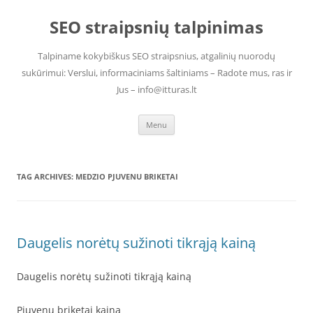
Skip
to
SEO straipsnių talpinimas
content
Talpiname kokybiškus SEO straipsnius, atgalinių nuorodų
sukūrimui: Verslui, informaciniams šaltiniams – Radote mus, ras ir
Jus – info@itturas.lt
Menu
TAG ARCHIVES:
MEDZIO PJUVENU BRIKETAI
Daugelis norėtų sužinoti tikrąją kainą
Daugelis norėtų sužinoti tikrąją kainą
Pjuvenu briketai kaina