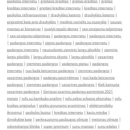
paskolos internetu
|
greitasis kreditas
|
greitas kreditas
|
greitas
kreditas internetu
|
greitieji kreditai internetu
|
kreditas internetu
|
paskolos refinansavimas
|
draskykles katems
|
draskykles katems
|
pripratinti kate prie draskykles
|
medinis namelis su ciuozykla
|
sausas
maistas ar konservai
|
isvalyti tepalo demes
|
seo straipsniu talpinimas
|
seo straipsniu talpinimas
|
padangos internetu
|
padangos internetu
|
padangos internetu
|
pigios padangos
|
padangos internetu
|
padangos internetu
|
neuzsalantis zieminis langu ploviklis
|
zieminis
langu ploviklis
|
langu plovimo skystis
|
langu ploviklis
|
vasarines
padangos
|
ziemines padangos
|
padangos pigiau
|
padangos
internetu
|
nuo kada keiciamos padangos
|
ziemines padangos
|
vasarines padangos
|
padangu pasirinkimas
|
nuo kada keiciamos
padangos
|
ziemines padangos
|
vasarines padangos
|
Kiek kainuoja
vasarines padangos
|
Geriausi asariniu padangu gamintojai 2021
metais
|
tofu su bambuko anglimi
|
tofu zalios arbatos ekstraktu
|
tofu
kraikas originalus
|
prekiu gyvunams grazinimas
|
elektromobiliu
ikrovimui
|
paskolos bustui
|
kreditas internetu
|
kaciu mityba
|
išmokykite katę
|
perkraustymo paslaugos vilniuje
|
meistras vilniuje
|
odontologijos klinika
|
super premium
|
sunu maistas
|
sunu edalas
|