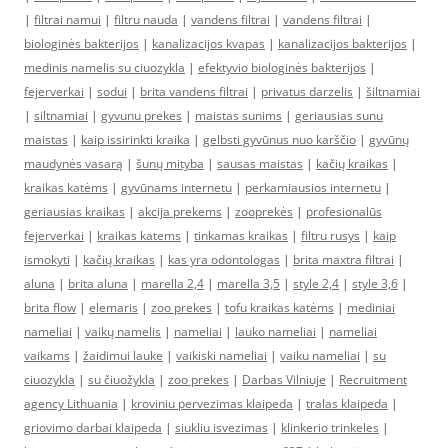
|
filtrai namui
|
filtru nauda
|
vandens filtrai
|
vandens filtrai
|
biologinės bakterijos
|
kanalizacijos kvapas
|
kanalizacijos bakterijos
|
medinis namelis su ciuozykla
|
efektyvio biologinės bakterijos
|
fejerverkai
|
sodui
|
brita vandens filtrai
|
privatus darzelis
|
šiltnamiai
|
siltnamiai
|
gyvunu prekes
|
maistas sunims
|
geriausias sunu
maistas
|
kaip issirinkti kraika
|
gelbsti gyvūnus nuo karščio
|
gyvūnų
maudynės vasarą
|
šunų mityba
|
sausas maistas
|
kačių kraikas
|
kraikas katėms
|
gyvūnams internetu
|
perkamiausios internetu
|
geriausias kraikas
|
akcija prekems
|
zooprekės
|
profesionalūs
fejerverkai
|
kraikas katems
|
tinkamas kraikas
|
filtru rusys
|
kaip
ismokyti
|
kačių kraikas
|
kas yra odontologas
|
brita maxtra filtrai
|
aluna
|
brita aluna
|
marella 2,4
|
marella 3,5
|
style 2,4
|
style 3,6
|
brita flow
|
elemaris
|
zoo prekes
|
tofu kraikas katėms
|
mediniai
nameliai
|
vaikų namelis
|
nameliai
|
lauko nameliai
|
nameliai
vaikams
|
žaidimui lauke
|
vaikiski nameliai
|
vaiku nameliai
|
su
ciuozykla
|
su čiuožykla
|
zoo prekes
|
Darbas Vilniuje
|
Recruitment
agency Lithuania
|
kroviniu pervezimas klaipeda
|
tralas klaipeda
|
griovimo darbai klaipeda
|
siukliu isvezimas
|
klinkerio trinkeles
|