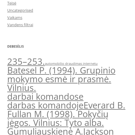
Teisė
Uncategorised
Vaikams
Vandens filtrai
DEBESĖLIS
235–253.
automobilio draudimas internetu
Batesel P. (1994). Grupinio
mokymo esmė ir prasmė.
Vilnius.
darbai komandose
darbas komandoje
Everard B.
Fullan M. (1998). Pokyčių
jėgos. Vilnius: Tyto alba.
Gumuliauskienė A.
Jackson