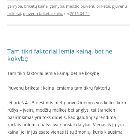
gamyba
,
briketų kaina
,
gamyba
,
medzio pjuvenu briketai
,
pjuvenu
briketai
,
pjuvenu briketai kaina
on
2015-04-24
.
Tam tikri faktoriai lemia kainą, bet ne
kokybę
Tam tikri faktoriai lemia kainą, bet ne kokybę
Pjuvenų briketai: kaina lemiama tam tikrų faktorių
Jei prieš 4 – 5 dešimtis metų buvo žinomos vos kelios kuro
rūšys – įvairų medžių malkos bei anglys, tai šiandien
pasirinkimas yra toks didelis, kad galutinį sprendimą
kartais nulemia patys įvairiausiai dalykai. Vienas iš jų yra
kaina. Jei ir jūs esate vienas iš tų žmonių, kuris klausimą,