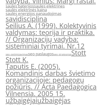
vadyba. Vilnius: Margi raštai.
saules baterijos
saules elektrines
saulės elektrinės kaina
saulės energijos panaudojimas
savidisciplina
Seilius A. (1999). Kolektyvinis
valdymas: teorija ir praktika.
// Organizacijų vadyba:
sisteminiai tyrimai. Nr.12
Stott
seo paslaugos
seo optimizavimas
seo straipsniai
Stott K.
Taputis E. (2005).
Komandinis darbas švietimo
organizacijoje: pedagogų
požiūris. // Acta Paedagogica
Vilnensia. 2005 15.
užbaigėjai
užbaigėjas