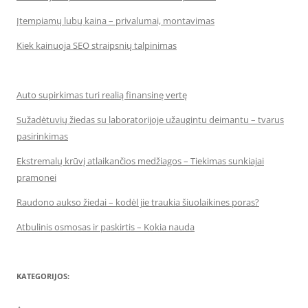
Įtempiamų lubų kaina – privalumai, montavimas
Kiek kainuoja SEO straipsnių talpinimas
Auto supirkimas turi realią finansinę vertę
Sužadėtuvių žiedas su laboratorijoje užaugintu deimantu – tvarus
pasirinkimas
Ekstremalų krūvį atlaikančios medžiagos – Tiekimas sunkiajai
pramonei
Raudono aukso žiedai – kodėl jie traukia šiuolaikines poras?
Atbulinis osmosas ir paskirtis – Kokia nauda
KATEGORIJOS: