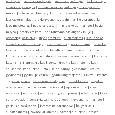
padangos
|
ziemines padangos
|
vasarines padangos
|
Kiek kainuoja
vasarines padangos
|
Geriausi asariniu padangu gamintojai 2021
metais
|
tofu su bambuko anglimi
|
tofu zalios arbatos ekstraktu
|
tofu
kraikas originalus
|
prekiu gyvunams grazinimas
|
elektromobiliu
krovimo stoteles
|
paskolos bustui
|
mini paskolos internetu
|
kaciu
mityba
|
išmokykite katę
|
perkraustymo paslaugos vilniuje
|
odontologijos klinika
|
super premium
|
sunu maistas
|
sunu edalas
|
valandinis darzelis vilniuje
|
josera katems
|
josera sunims
|
paskolos
internetu
|
guoliai sunims
|
dubeneliai sunims
|
sunu dziovintuvai
|
konservai sunims
|
kaciu tualetas
|
sausas maistas katems
|
konservai
katems
|
silikoninis kraikas
|
bentonitinis kraikas
|
tofu kraikas
|
sausas maistas sunims
|
info
|
kaip sutaupyti gyvunams
|
prekes
gyvunams
|
gyvunu prieziura
|
gyvunu augintojams
|
šunims
|
katėms
|
gyvunu prekes
|
tofu kraiko naudojimas
|
ar patiks tofu
|
augalinė
alternatyva
|
gyvunu prekes
|
kontaktai
|
apie mus
|
naujienos
|
nuorodos
|
nuorodos
|
nuorodos
|
gyvunu prekes
|
edalo itaka
|
itaka
sunu isvaizdai
|
sunu mityba
|
kaip sutaupyti
|
gyvunams internetu
|
geriausia parduotuve
|
internetine parduotuve
|
kokybiskas ir
subalansuotas
|
pavadeliai katems
|
pavadeliai sunims
|
prekes