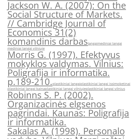
Jackson W. A. (2007): On the
Social Structure of Markets.
// Cambridge Journal of
Economics 31(2)
komandinis darbas
langai
mediniai langai
mediniai langai vilniuje
Morris G. (1997). Efektyvus
mokyklos valdymas. Vilnius:
Poligrafija ir informatika.
p.189-210.
plastikiniai langai
plastikiniai langai issimoketinai
plastikiniai langai kaina
plastikiniai langai vilniuje
plastikiniai langai vilnius
Robinns S. P. (2002).
Organizacinės elgsenos
pagrindai. Kaunas: Poligrafija
ir informatika.
Sakalas A. (1998). Personalo