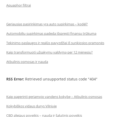
Aquaphor filtrai
Geriausias pasirinkimas yra auto supirkimas – kodėl?
Automobilių supirkimas padeda išspręsti finansų trūkumą
Tekinimo paslaugos ir realūs pavyzdžiai iš sunkiosios pramonės
Kaip transformuoti užsakymų valdymą per 12 mėnesių?
Atbulinis osmosas ir nauda
RSS Error:
Retrieved unsupported status code "404"
Kaip pagerinti geriamojo vandens kokybę – Atbulinis osmosas
Kokybiškos vidaus durys Vilniuje
CBD aliejaus poveikis – nauda ir šalutinis poveikis