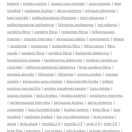
katems
|
prekes sunims
|
sausas sunu maistas
|
sunu maistas
|
kaip
ismokyti
|
ypatingas kraikas
|
akcija prekems
|
geriausi siltnamiai
|
kaip issirinkti
|
polikarbonatiniai šiltnamiai
|
tvirti siltnamiai
|
polikarbonatiniai atsiliepimai
|
šiltnamiai atsiliepimai
|
led reklama
|
vandens filtrai
|
vandens filtrai
|
renkamės filtrus
|
tinkamiausias
maistas
|
maistas internetu
|
geriausias ėdalas
|
augintojams
|
blogas
|
straipsniai
|
straipsniai
|
ieskantiems filtru
|
filtrai namui
|
filtru
nauda
|
vandens filtrai
|
vandens filtrai
|
biologinės bakterijos
|
kanalizacijos kvapas
|
kanalizacijos bakterijos
|
medinis namelis su
ciuozykla
|
efektyvio biologinės bakterijos
|
brita vandens filtrai
|
privatus darzelis
|
šiltnamiai
|
siltnamiai
|
gyvunu prekes
|
maistas
sunims
|
geriausias sunu maistas
|
kaip issirinkti kraika
|
gelbsti
gyvūnus nuo karščio
|
gyvūnų maudynės vasarą
|
šunų mityba
|
sausas maistas
|
kačių kraikas
|
kraikas katėms
|
gyvūnams internetu
|
perkamiausios internetu
|
geriausias kraikas
|
akcija prekems
|
zooprekės
|
kaip išsirinkti kraiką
|
kraikas katėms
|
brita filtrai
|
kaip
ismokyti
|
natūralus kraikas
|
kas yra odontologas
|
brita maxtra
|
aluna
|
brita aluna
|
marella 2,4
|
marella 3,5
|
style 2,4
|
style 3,6
|
brita flow
|
elemaris
|
zoo prekes
|
tofu kraikas
|
priedai nameliams
|