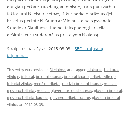
daugiau perkate, tuo daugiau mokate). Taip pat svarbiu
faktoriumi išlieka ir vietovė, iš kur perkate briketus (jei
briketus perkate iš Kauno ar Vilniaus, o pats gyvenate
Skuode ar Šiauliuose, tuomet teks padengti ir kelias
dešimtis eurų sudarančias pristatymo išlaidas).
Straipsnis parašytas: 2015-03-03 –
SEO straipsnių
talpinimas
This entry was posted in
Skelbimai
and tagged
biokuras
,
biokuras
vilniuje
,
briketai
,
briketai kaunas
,
briketai kaune
,
briketai vilniuje
,
briketai vilnius
,
medžio briketai
,
medzio briketai kaunas
,
medzio
pjuvenu briketai
,
medzio pjuvenu briketai kaunas
,
pjuvenu briketai
,
pjuvenu briketai kaunas
,
pjuvenu briketai kaune
,
pjuvenu briketai
vilnius
on
2015-03-03
.