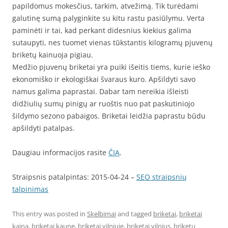
papildomus mokesčius, tarkim, atvežimą. Tik turėdami
galutinę sumą palyginkite su kitu rastu pasiūlymu. Verta
paminėti ir tai, kad perkant didesnius kiekius galima
sutaupyti, nes tuomet vienas tūkstantis kilogramų pjuvenų
briketų kainuoja pigiau.
Medžio pjuvenų briketai yra puiki išeitis tiems, kurie ieško
ekonomiško ir ekologiškai švaraus kuro. Apšildyti savo
namus galima paprastai. Dabar tam nereikia išleisti
didžiulių sumų pinigų ar ruoštis nuo pat paskutiniojo
šildymo sezono pabaigos. Briketai leidžia paprastu būdu
apšildyti patalpas.
Daugiau informacijos rasite
ČIA
.
Straipsnis patalpintas: 2015-04-24 –
SEO straipsnių
talpinimas
This entry was posted in
Skelbimai
and tagged
briketai
,
briketai
kaina
,
briketai kaune
,
briketai vilniuje
,
briketai vilnius
,
briketu