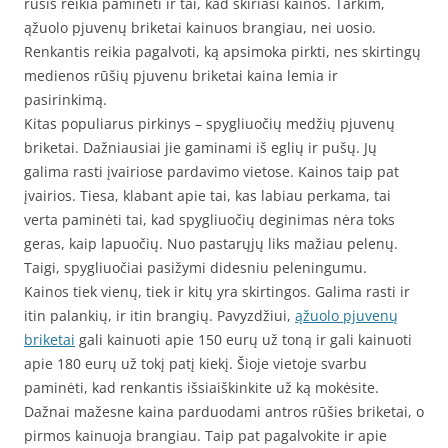
rūšis reikia paminėti ir tai, kad skiriasi kainos. Tarkim,
ąžuolo pjuvenų briketai kainuos brangiau, nei uosio.
Renkantis reikia pagalvoti, ką apsimoka pirkti, nes skirtingų
medienos rūšių pjuvenu briketai kaina lemia ir
pasirinkimą.
Kitas populiarus pirkinys – spygliuočių medžių pjuvenų
briketai. Dažniausiai jie gaminami iš eglių ir pušų. Jų
galima rasti įvairiose pardavimo vietose. Kainos taip pat
įvairios. Tiesa, klabant apie tai, kas labiau perkama, tai
verta paminėti tai, kad spygliuočių deginimas nėra toks
geras, kaip lapuočių. Nuo pastarųjų liks mažiau pelenų.
Taigi, spygliuočiai pasižymi didesniu peleningumu.
Kainos tiek vienų, tiek ir kitų yra skirtingos. Galima rasti ir
itin palankių, ir itin brangių. Pavyzdžiui,
ąžuolo pjuvenų
briketai
gali kainuoti apie 150 eurų už toną ir gali kainuoti
apie 180 eurų už tokį patį kiekį. Šioje vietoje svarbu
paminėti, kad renkantis išsiaiškinkite už ką mokėsite.
Dažnai mažesne kaina parduodami antros rūšies briketai, o
pirmos kainuoja brangiau. Taip pat pagalvokite ir apie