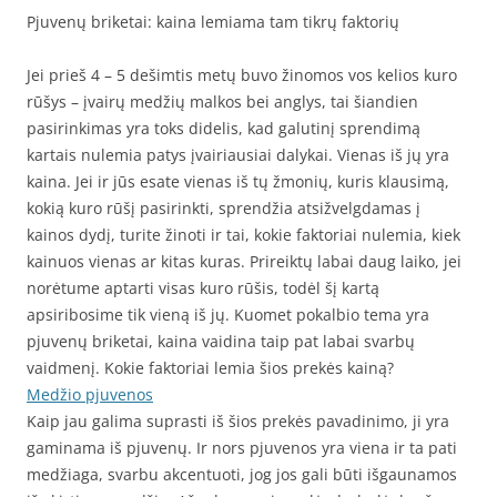
Pjuvenų briketai: kaina lemiama tam tikrų faktorių
Jei prieš 4 – 5 dešimtis metų buvo žinomos vos kelios kuro
rūšys – įvairų medžių malkos bei anglys, tai šiandien
pasirinkimas yra toks didelis, kad galutinį sprendimą
kartais nulemia patys įvairiausiai dalykai. Vienas iš jų yra
kaina. Jei ir jūs esate vienas iš tų žmonių, kuris klausimą,
kokią kuro rūšį pasirinkti, sprendžia atsižvelgdamas į
kainos dydį, turite žinoti ir tai, kokie faktoriai nulemia, kiek
kainuos vienas ar kitas kuras. Prireiktų labai daug laiko, jei
norėtume aptarti visas kuro rūšis, todėl šį kartą
apsiribosime tik vieną iš jų. Kuomet pokalbio tema yra
pjuvenų briketai, kaina vaidina taip pat labai svarbų
vaidmenį. Kokie faktoriai lemia šios prekės kainą?
Medžio pjuvenos
Kaip jau galima suprasti iš šios prekės pavadinimo, ji yra
gaminama iš pjuvenų. Ir nors pjuvenos yra viena ir ta pati
medžiaga, svarbu akcentuoti, jog jos gali būti išgaunamos