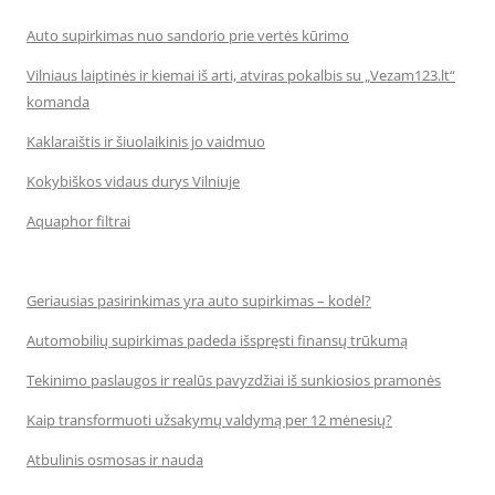
Auto supirkimas nuo sandorio prie vertės kūrimo
Vilniaus laiptinės ir kiemai iš arti, atviras pokalbis su „Vezam123.lt“
komanda
Kaklaraištis ir šiuolaikinis jo vaidmuo
Kokybiškos vidaus durys Vilniuje
Aquaphor filtrai
Geriausias pasirinkimas yra auto supirkimas – kodėl?
Automobilių supirkimas padeda išspręsti finansų trūkumą
Tekinimo paslaugos ir realūs pavyzdžiai iš sunkiosios pramonės
Kaip transformuoti užsakymų valdymą per 12 mėnesių?
Atbulinis osmosas ir nauda