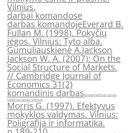
Vilnius.
darbai komandose
darbas komandoje
Everard B.
Fullan M. (1998). Pokyčių
jėgos. Vilnius: Tyto alba.
Gumuliauskienė A.
Jackson
Jackson W. A. (2007): On the
Social Structure of Markets.
// Cambridge Journal of
Economics 31(2)
komandinis darbas
langai
mediniai langai
mediniai langai vilniuje
Morris G. (1997). Efektyvus
mokyklos valdymas. Vilnius:
Poligrafija ir informatika.
p.189-210.