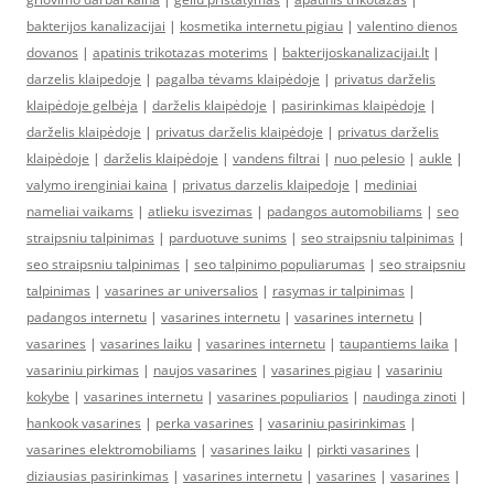
bakterijos kanalizacijai
|
kosmetika internetu pigiau
|
valentino dienos
dovanos
|
apatinis trikotazas moterims
|
bakterijoskanalizacijai.lt
|
darzelis klaipedoje
|
pagalba tėvams klaipėdoje
|
privatus darželis
klaipėdoje gelbėja
|
darželis klaipėdoje
|
pasirinkimas klaipėdoje
|
darželis klaipėdoje
|
privatus darželis klaipėdoje
|
privatus darželis
klaipėdoje
|
darželis klaipėdoje
|
vandens filtrai
|
nuo pelesio
|
aukle
|
valymo irenginiai kaina
|
privatus darzelis klaipedoje
|
mediniai
nameliai vaikams
|
atlieku isvezimas
|
padangos automobiliams
|
seo
straipsniu talpinimas
|
parduotuve sunims
|
seo straipsniu talpinimas
|
seo straipsniu talpinimas
|
seo talpinimo populiarumas
|
seo straipsniu
talpinimas
|
vasarines ar universalios
|
rasymas ir talpinimas
|
padangos internetu
|
vasarines internetu
|
vasarines internetu
|
vasarines
|
vasarines laiku
|
vasarines internetu
|
taupantiems laika
|
vasariniu pirkimas
|
naujos vasarines
|
vasarines pigiau
|
vasariniu
kokybe
|
vasarines internetu
|
vasarines populiarios
|
naudinga zinoti
|
hankook vasarines
|
perka vasarines
|
vasariniu pasirinkimas
|
vasarines elektromobiliams
|
vasarines laiku
|
pirkti vasarines
|
diziausias pasirinkimas
|
vasarines internetu
|
vasarines
|
vasarines
|