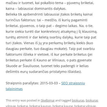
mažiau ir tuomet, kai pokalbio tema – pjuvenų briketai,
kaina – labiausiai dominantis dalykas.
Belieka tik apibendrinti labiausiai įtakos briketų kainai
turinčius faktorius: tai – medžio, iš kurių pagaminti
briketai, pjuvenos, o taip pat – degimo laikas. Na, o tie,
kurie siekia turėti dar konkretesnį atsakymą į šį klausimą,
turėtų atminti ir dar keletą svarbių dalykų, kurie taip pat
turi įtakos. Vienas iš jų yra perkamų briketų kiekis (kuo
daugiau perkate, tuo daugiau mokate). Taip pat svarbiu
faktoriumi išlieka ir vietovė, iš kur perkate briketus (jei
briketus perkate iš Kauno ar Vilniaus, o pats gyvenate
Skuode ar Šiauliuose, tuomet teks padengti ir kelias
dešimtis eurų sudarančias pristatymo išlaidas).
Straipsnis parašytas: 2015-03-03 –
SEO straipsnių
talpinimas
This entry was posted in
Skelbimai
and tagged
biokuras
,
biokuras
vilniuje
,
briketai
,
briketai kaunas
,
briketai kaune
,
briketai vilniuje
,