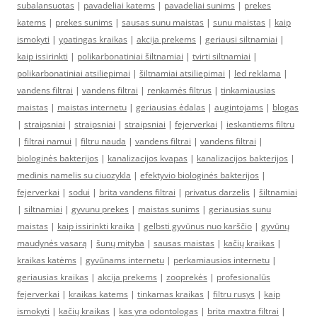
subalansuotas
|
pavadeliai katems
|
pavadeliai sunims
|
prekes
katems
|
prekes sunims
|
sausas sunu maistas
|
sunu maistas
|
kaip
ismokyti
|
ypatingas kraikas
|
akcija prekems
|
geriausi siltnamiai
|
kaip issirinkti
|
polikarbonatiniai šiltnamiai
|
tvirti siltnamiai
|
polikarbonatiniai atsiliepimai
|
šiltnamiai atsiliepimai
|
led reklama
|
vandens filtrai
|
vandens filtrai
|
renkamės filtrus
|
tinkamiausias
maistas
|
maistas internetu
|
geriausias ėdalas
|
augintojams
|
blogas
|
straipsniai
|
straipsniai
|
straipsniai
|
fejerverkai
|
ieskantiems filtru
|
filtrai namui
|
filtru nauda
|
vandens filtrai
|
vandens filtrai
|
biologinės bakterijos
|
kanalizacijos kvapas
|
kanalizacijos bakterijos
|
medinis namelis su ciuozykla
|
efektyvio biologinės bakterijos
|
fejerverkai
|
sodui
|
brita vandens filtrai
|
privatus darzelis
|
šiltnamiai
|
siltnamiai
|
gyvunu prekes
|
maistas sunims
|
geriausias sunu
maistas
|
kaip issirinkti kraika
|
gelbsti gyvūnus nuo karščio
|
gyvūnų
maudynės vasarą
|
šunų mityba
|
sausas maistas
|
kačių kraikas
|
kraikas katėms
|
gyvūnams internetu
|
perkamiausios internetu
|
geriausias kraikas
|
akcija prekems
|
zooprekės
|
profesionalūs
fejerverkai
|
kraikas katems
|
tinkamas kraikas
|
filtru rusys
|
kaip
ismokyti
|
kačių kraikas
|
kas yra odontologas
|
brita maxtra filtrai
|