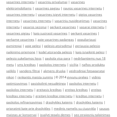
vasarines internetu
|
vasariniu privalumai
|
vasarines
elektromobiliams
|
vasarines pagiau
|
naujos vasarines internetu
|
vasarines internetu
|
vasarines isigyti internetu
|
pigios vasarines
internetu
|
vasarines internetu
|
vasariniu nusidevejimas
|
vasarines
internetu
|
vasaros sezonui
|
perkant vasarines
|
vasarai internetu
|
vasarines pigiau
|
kaip susirasti vasarines
|
perkant vasarines
|
perkame vasarines
|
apie vasarines padangas
|
populiariausi
gamintojai
|
apie pelesi
|
pelesio atsiradimui
|
geriausia pelesio
naikinimo priemone
|
kodel atsiranda pelesis
|
kaip isnaikinti pelesi
|
pelesio sukeliamos ligos
|
paskola visa para
|
nedirbantiems nuo 18
metu
|
sms kreditas
|
paskolos internetu
|
sicilija
|
naftos produktu
valiklis
|
vandens filtrai
|
akmens druska
|
veidrodiniai fotoaparatai
nikon
|
renkantis maista sunims
|© 2014
gyvunu prekes
|
vidinis
optimizavimas
|
pasiskolinti nesudėtinga
|
paskolos internetu
|
paskolos internetu
|
greitasis kreditas
|
greitas kreditas
|
greitas
kreditas internetu
|
greitieji kreditai internetu
|
kreditas internetu
|
paskolos refinansavimas
|
draskykles katems
|
draskykles katems
|
pripratinti kate prie draskykles
|
medinis namelis su ciuozykla
|
sausas
maistas ar konservai
|
isvalyti tepalo demes
|
seo straipsniu talpinimas