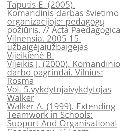
Taputis E. (2005).
Komandinis darbas švietimo
organizacijoje: pedagogų
požiūris. // Acta Paedagogica
Vilnensia. 2005 15.
užbaigėjai
užbaigėjas
Vijeikienė B.
Vijeikis J. (2000). Komandinio
darbo pagrindai. Vilnius:
Rosma
Vol. 5.
vykdytojai
vykdytojas
Walker
Walker A. (1999). Extending
Teamwork in Schools:
Support And Organisational