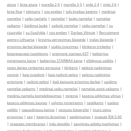
aluna
|
brita aluna
|
marella 2,4
|
marella 3,5
|
style 2,4
|
style 3,6
|
brita flow
|
elemaris
|
zoo prekes
|
tofu kraikas katėms
|
mediniai
nameliai
|
vaikų namelis
|
nameliai
|
lauko nameliai
|
nameliai
vaikams
|
žaidimui lauke
|
vaikiski nameliai
|
vaiku nameliai
|
su
ciuozykla
|
su čiuožykla
|
zoo prekes
|
Darbas Vilniuje
|
Recruitment
agency Lithuania
|
kroviniu pervezimas klaipeda
|
tralas klaipeda
|
griovimo darbai klaipeda
|
siukliu isvezimas
|
klinkerio trinkeles
|
biopreparatai nuotekoms
|
priemone starwax 637
|
bakterijos
irenginiams kaina
|
bakterijos STARWAX kaina
|
efektyvus valiklis
|
stogo danga renkames geriausia
|
klinkeris
|
pelesio naikinimas
vonioje
|
kaip isnaikinti
|
kaip naikinti pelesi
|
pelesiu naikinimo
priemone
|
naikinti pelesi
|
kiek kainuoja griovimo darbai
|
zaidimo
nameliai vaikams
|
mediniai vaiku nameliai
|
nameliai zaisti vaikams
|
mediniu nameliu komplektavimas
|
toneriai
|
kaseciu pildymas vilnius
|
kaseciu pildymas kaunas
|
valymo įrenginiams
|
septikams
|
tualeto
valiklis
|
spausdintuvu kainos
|
vestuviu fotografai
|
muro sienu
griovimas
|
seo
|
bateriju ikrovimas
|
patikimumas
|
orapute JDK S 60
|
oraputes membranos
|
indu ploviklis
|
pavojingu atlieku tvarkymas
|
griovimo darbai kaina
|
geliu pristatymas
|
apatinis trikotazas
|