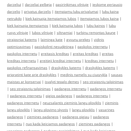
darzeliui
|
darzeliai gelbeja
|
pasirinkimas vilniuje
|
ieskome geriausio
darzelio
|
privatus darzelis
|
itempiamu lubu privalumai
|
lubu kaina
netrukdo
|
kiek kainuoja itempiamos lubos
|
itempiamos lubos kaina
|
kiek kainuoja itempiamos
|
kiek kainuoja lubos
|
lubu kainos
|
lubu
rusys vilniuje
|
lubos vilniuje
|
siltnamiai
|
turbinu remontas kaune
|
straipsniai katems
|
laiminga kate
|
gyvunu prekes
|
vidinis
optimizavimas
|
pasiskolinti nesudėtinga
|
paskolos internetu
|
paskolos internetu
|
greitasis kreditas
|
greitas kreditas
|
greitas
kreditas internetu
|
greitieji kreditai internetu
|
kreditas internetu
|
paskolos refinansavimas
|
draskykles katems
|
draskykles katems
|
pripratinti kate prie draskykles
|
medinis namelis su ciuozykla
|
sausas
maistas ar konservai
|
isvalyti tepalo demes
|
seo straipsniu talpinimas
|
seo straipsniu talpinimas
|
padangos internetu
|
padangos internetu
|
padangos internetu
|
pigios padangos
|
padangos internetu
|
padangos internetu
|
neuzsalantis zieminis langu ploviklis
|
zieminis
langu ploviklis
|
langu plovimo skystis
|
langu ploviklis
|
vasarines
padangos
|
ziemines padangos
|
padangos pigiau
|
padangos
internetu
|
nuo kada keiciamos padangos
|
ziemines padangos
|
vasarines padangos
|
padangu pasirinkimas
|
nuo kada keiciamos