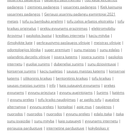
padangos
|
ziemines padangos
|
vasarines padangos
|
Kiek kainuoja
vasarines padangos
|
Geriausi asariniu padangu gamintojai 2021
metais
|
tofu su bambuko anglimi
|
tofu zalios arbatos ekstraktu
|
tofu
kraikas originalus
|
prekiu gyvunams grazinimas
|
elektromobiliu
ikrovimui
|
paskolos bustui
|
kreditas internetu
|
kaciu mityba
|
išmokykite katę
|
perkraustymo paslaugos vilniuje
|
meistras vilniuje
|
odontologijos klinika
|
super premium
|
sunu maistas
|
sunu edalas
|
valandinis darzelis vilniuje
|
josera katems
|
josera sunims
|
paskolos
internetu
|
guoliai sunims
|
dubeneliai sunims
|
sunu dziovintuvai
|
konservai sunims
|
kaciu tualetas
|
sausas maistas katems
|
konservai
katems
|
silikoninis kraikas
|
bentonitinis kraikas
|
tofu kraikas
|
sausas maistas sunims
|
info
|
kaip sutaupyti gyvunams
|
prekes
gyvunams
|
gyvunu prieziura
|
gyvunu augintojams
|
šunims
|
katėms
|
gyvunu prekes
|
tofu kraiko naudojimas
|
ar patiks tofu
|
augalinė
alternatyva
|
gyvunu prekes
|
kontaktai
|
apie mus
|
naujienos
|
nuorodos
|
nuorodos
|
nuorodos
|
gyvunu prekes
|
edalo itaka
|
itaka
sunu isvaizdai
|
sunu mityba
|
kaip sutaupyti
|
gyvunams internetu
|
geriausia parduotuve
|
internetine parduotuve
|
kokybiskas ir