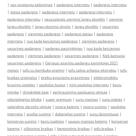
|
seo straipsniu talpinimas
|
padangos internetu
|
padangos internetu
|
pigios padangos
|
padangos internetu
|
padangos internetu
|
padangos internetu
|
neuzsalantis zieminis langu ploviklis
|
zieminis
langu ploviklis
|
langu plovimo skystis
|
langu ploviklis
|
vasarines
padangos
|
ziemines padangos
|
padangos pigiau
|
padangos
internetu
|
nuo kada keiciamos padangos
|
ziemines padangos
|
vasarines padangos
|
padangu pasirinkimas
|
nuo kada keiciamos
padangos
|
ziemines padangos
|
vasarines padangos
|
Kiek kainuoja
vasarines padangos
|
Geriausi asariniu padangu gamintojai 2021
metais
|
tofu su bambuko anglimi
|
tofu zalios arbatos ekstraktu
|
tofu
kraikas originalus
|
prekiu gyvunams grazinimas
|
elektromobiliu
krovimo stoteles
|
paskolos bustui
|
mini paskolos internetu
|
kaciu
mityba
|
išmokykite katę
|
perkraustymo paslaugos vilniuje
|
odontologijos klinika
|
super premium
|
sunu maistas
|
sunu edalas
|
valandinis darzelis vilniuje
|
josera katems
|
josera sunims
|
paskolos
internetu
|
guoliai sunims
|
dubeneliai sunims
|
sunu dziovintuvai
|
konservai sunims
|
kaciu tualetas
|
sausas maistas katems
|
konservai
katems
|
silikoninis kraikas
|
bentonitinis kraikas
|
tofu kraikas
|
sausas maistas sunims
|
info
|
kaip sutaupyti gyvunams
|
prekes