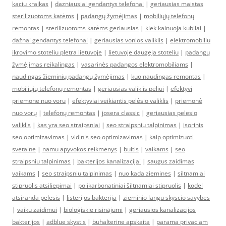
kaciu kraikas
|
dazniausiai gendantys telefonai
|
geriausias maistas
sterilizuotoms katėms
|
padangų žymėjimas
|
mobiliųjų telefonų
remontas
|
sterilizuotoms katėms geriausias
|
kiek kainuoja kubilai
|
dažnai gendantys telefonai
|
geriausias vonios valiklis
|
elektromobiliu
ikrovimo stoteliu pletra lietuvoje
|
lietuvoje daugeja stoteliu
|
padangų
žymėjimas reikalingas
|
vasarinės padangos elektromobiliams
|
naudingas žieminių padangų žymėjimas
|
kuo naudingas remontas
|
mobiliųjų telefonų remontas
|
geriausias valiklis peliui
|
efektyvi
priemone nuo voru
|
efektyviai veikiantis pelėsio valiklis
|
priemonė
nuo vorų
|
telefonų remontas
|
josera classic
|
geriausias pelesio
valiklis
|
kas yra seo straipsniai
|
seo straipsniu talpinimas
|
isorinis
seo optimizavimas
|
vidinis seo optimizavimas
|
kaip optimizuoti
svetaine
|
namu apyvokos reikmenys
|
buitis
|
vaikams
|
seo
straipsniu talpinimas
|
bakterijos kanalizacijai
|
saugus zaidimas
vaikams
|
seo straipsniu talpinimas
|
nuo kada ziemines
|
siltnamiai
stipruolis atsiliepimai
|
polikarbonatiniai šiltnamiai stipruolis
|
kodel
atsiranda pelesis
|
listerijos bakterija
|
zieminio langu skyscio savybes
|
vaiku zaidimui
|
bioloģiskie risinājumi
|
geriausios kanalizacijos
bakterijos
|
adblue skystis
|
buhalterine apskaita
|
parama privaciam