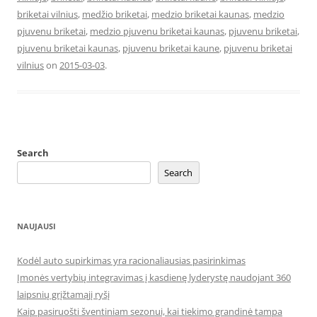
briketai vilnius
,
medžio briketai
,
medzio briketai kaunas
,
medzio
pjuvenu briketai
,
medzio pjuvenu briketai kaunas
,
pjuvenu briketai
,
pjuvenu briketai kaunas
,
pjuvenu briketai kaune
,
pjuvenu briketai
vilnius
on
2015-03-03
.
Search
Search
NAUJAUSI
Kodėl auto supirkimas yra racionaliausias pasirinkimas
Įmonės vertybių integravimas į kasdienę lyderystę naudojant 360
laipsnių grįžtamąjį ryšį
Kaip pasiruošti šventiniam sezonui, kai tiekimo grandinė tampa