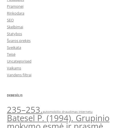
Pramonei
Rinkodara
SEO
Skelbimai
Statybos
Švaros prekės
Sveikata
Teisė
Uncategorised
Vaikams
Vandens filtrai
DEBESĖLIS
235–253.
automobilio draudimas internetu
Batesel P. (1994). Grupinio
mokymo esmė ir prasmė.