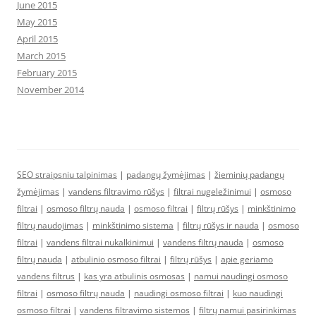
June 2015
May 2015
April 2015
March 2015
February 2015
November 2014
SEO straipsniu talpinimas
|
padangų žymėjimas
|
žieminių padangų
žymėjimas
|
vandens filtravimo rūšys
|
filtrai nugeležinimui
|
osmoso
filtrai
|
osmoso filtrų nauda
|
osmoso filtrai
|
filtrų rūšys
|
minkštinimo
filtrų naudojimas
|
minkštinimo sistema
|
filtrų rūšys ir nauda
|
osmoso
filtrai
|
vandens filtrai nukalkinimui
|
vandens filtrų nauda
|
osmoso
filtrų nauda
|
atbulinio osmoso filtrai
|
filtrų rūšys
|
apie geriamo
vandens filtrus
|
kas yra atbulinis osmosas
|
namui naudingi osmoso
filtrai
|
osmoso filtrų nauda
|
naudingi osmoso filtrai
|
kuo naudingi
osmoso filtrai
|
vandens filtravimo sistemos
|
filtrų namui pasirinkimas