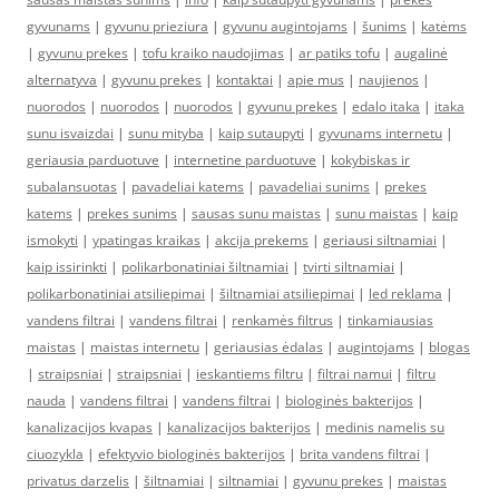
gyvunams
|
gyvunu prieziura
|
gyvunu augintojams
|
šunims
|
katėms
|
gyvunu prekes
|
tofu kraiko naudojimas
|
ar patiks tofu
|
augalinė
alternatyva
|
gyvunu prekes
|
kontaktai
|
apie mus
|
naujienos
|
nuorodos
|
nuorodos
|
nuorodos
|
gyvunu prekes
|
edalo itaka
|
itaka
sunu isvaizdai
|
sunu mityba
|
kaip sutaupyti
|
gyvunams internetu
|
geriausia parduotuve
|
internetine parduotuve
|
kokybiskas ir
subalansuotas
|
pavadeliai katems
|
pavadeliai sunims
|
prekes
katems
|
prekes sunims
|
sausas sunu maistas
|
sunu maistas
|
kaip
ismokyti
|
ypatingas kraikas
|
akcija prekems
|
geriausi siltnamiai
|
kaip issirinkti
|
polikarbonatiniai šiltnamiai
|
tvirti siltnamiai
|
polikarbonatiniai atsiliepimai
|
šiltnamiai atsiliepimai
|
led reklama
|
vandens filtrai
|
vandens filtrai
|
renkamės filtrus
|
tinkamiausias
maistas
|
maistas internetu
|
geriausias ėdalas
|
augintojams
|
blogas
|
straipsniai
|
straipsniai
|
ieskantiems filtru
|
filtrai namui
|
filtru
nauda
|
vandens filtrai
|
vandens filtrai
|
biologinės bakterijos
|
kanalizacijos kvapas
|
kanalizacijos bakterijos
|
medinis namelis su
ciuozykla
|
efektyvio biologinės bakterijos
|
brita vandens filtrai
|
privatus darzelis
|
šiltnamiai
|
siltnamiai
|
gyvunu prekes
|
maistas