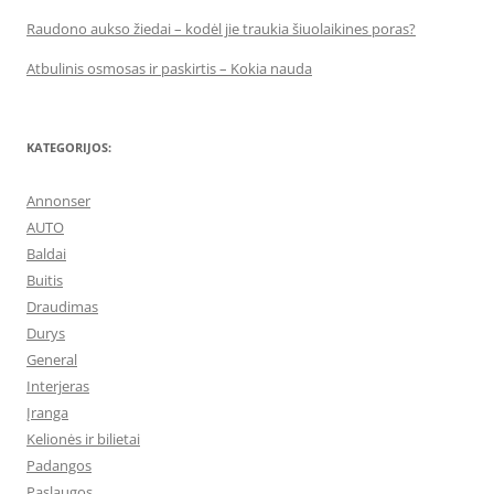
Raudono aukso žiedai – kodėl jie traukia šiuolaikines poras?
Atbulinis osmosas ir paskirtis – Kokia nauda
KATEGORIJOS:
Annonser
AUTO
Baldai
Buitis
Draudimas
Durys
General
Interjeras
Įranga
Kelionės ir bilietai
Padangos
Paslaugos