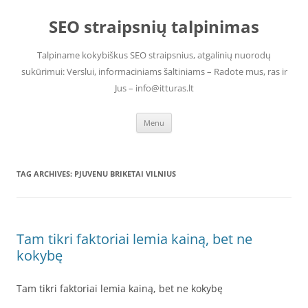
Skip
to
SEO straipsnių talpinimas
content
Talpiname kokybiškus SEO straipsnius, atgalinių nuorodų
sukūrimui: Verslui, informaciniams šaltiniams – Radote mus, ras ir
Jus – info@itturas.lt
Menu
TAG ARCHIVES:
PJUVENU BRIKETAI VILNIUS
Tam tikri faktoriai lemia kainą, bet ne
kokybę
Tam tikri faktoriai lemia kainą, bet ne kokybę