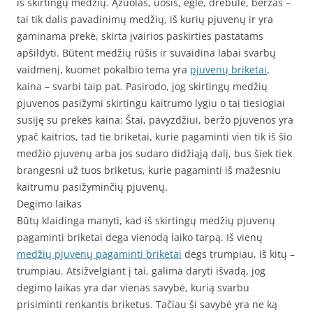
iš skirtingų medžių. Ąžuolas, uosis, eglė, drebulė, beržas –
tai tik dalis pavadinimų medžių, iš kurių pjuvenų ir yra
gaminama prekė, skirta įvairios paskirties pastatams
apšildyti. Būtent medžių rūšis ir suvaidina labai svarbų
vaidmenį, kuomet pokalbio tema yra
pjuvenų briketai
,
kaina – svarbi taip pat. Pasirodo, jog skirtingų medžių
pjuvenos pasižymi skirtingu kaitrumo lygiu o tai tiesiogiai
susiję su prekės kaina: Štai, pavyzdžiui, beržo pjuvenos yra
ypač kaitrios, tad tie briketai, kurie pagaminti vien tik iš šio
medžio pjuvenų arba jos sudaro didžiąją dalį, bus šiek tiek
brangesni už tuos briketus, kurie pagaminti iš mažesniu
kaitrumu pasižyminčių pjuvenų.
Degimo laikas
Būtų klaidinga manyti, kad iš skirtingų medžių pjuvenų
pagaminti briketai dega vienodą laiko tarpą. Iš vienų
medžių pjuvenų pagaminti briketai
degs trumpiau, iš kitų –
trumpiau. Atsižvelgiant į tai, galima daryti išvadą, jog
degimo laikas yra dar vienas savybė, kurią svarbu
prisiminti renkantis briketus. Tačiau ši savybė yra ne ką