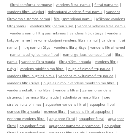
|
filtrai komfortui namuose
|
vandens filtrai namui
|
filtrai namams
|
vandens filtrai kokybei
|
tinkamiausi vandens filtrai namui
|
vandens
filtravimo sistemos namui
|
filtrų sprendimai namui
|
ieškome vandens
filtrų namui
|
vandens filtrų namui rūšys
|
vandens kokybei filtrai namui
|
vandens namui filtrų pasirinkimas
|
vandens filtrų rtūšys
|
vandens
kokybei name
|
rekomenduojami vandens filtrai namui
|
vandens filtrai
namui
|
filtrų namui rūšys
|
vandens filtrų rūšys
|
vandens filtrai namui
|
namui naudingi osmoso filtrai
|
namui geriausi osmoso filtrai
|
filtrai
namui
|
vandens filtrų nauda
|
filtrų rūšys ir nauda
|
vandens filtrų
rūšys
|
vandens minkštinimo filtrai
|
nugeležinimo filtrų nauda
|
vandens filtrai nugeležinimui
|
vandens minkštinimo filtrų nauda
|
vandens filtrų rūšys
|
nugeležinimo ir vandens monkštinimo filtrai
|
vandens nukalkinimo filtrai
|
vandens filtrai
|
geriamo vandens
sistemos
|
osmoso filtrų nauda
|
atbulinio osmoso filtrai
|
seo
straipsniu talpinimas
|
aquaphor vandens filtrai
|
aquaphor filtrai
|
osmoso filtrų nauda
|
osmoso filtrai
|
vandens filtrai aquaphor
|
geriamo vandens filtrai
|
aquaphor filtrai
|
aquaphor filtrai
|
aquaphor
filtrai
|
aquaphor filtrai
|
aquaphor namams ir pramonei
|
aquaphor
filtrai
|
aquaphor filtrai
|
aquaphor filtrų nauda
|
aquaphor filtrai
|