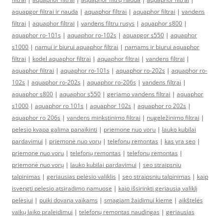
aquapgor filtrai ir nauda
|
aquaphor filtrai
|
aquaphor filtrai
|
vandens
filtrai
|
aquaphor filtrai
|
vandens filtru rusys
|
aquaphor s800
|
aquaphor ro-101s
|
aquaphor ro-102s
|
aquapgor s550
|
aquaphor
s1000
|
namui ir biurui aquaphor filtrai
|
namams ir biurui aquaphor
filtrai
|
kodel aquaphor filtrai
|
aquaphor filtrai
|
vandens filtrai
|
aquaphor filtrai
|
aquaphor ro-101s
|
aquaphor ro-202s
|
aquaphor ro-
102s
|
aquaphor ro-202s
|
aquaphor ro-206s
|
vandens filtrai
|
aquaphor s800
|
aquaphor s550
|
geriamo vandens filtrai
|
aquaphor
s1000
|
aquaphor ro 101s
|
aquaphor 102s
|
aquaphor ro 202s
|
aquaphor ro 206s
|
vandens minkstinimo filtrai
|
nugeležinimo filtrai
|
pelesio kvapa galima panaikinti
|
priemone nuo voru
|
lauko kubilai
pardavimui
|
priemonė nuo vorų
|
telefonų remontas
|
kas yra seo
|
priemone nuo voru
|
telefonų remontas
|
telefonų remontas
|
priemonė nuo vorų
|
lauko kubilai pardavimui
|
seo straipsniu
talpinimas
|
geriausias pelėsio valiklis
|
seo straipsniu talpinimas
|
kaip
isvengti pelesio atsiradimo namuose
|
kaip išsirinkti geriausią valiklį
pelėsiui
|
puiki dovana vaikams
|
smagiam žaidimui kieme
|
aikštelės
vaikų laiko praleidimui
|
telefonų remontas naudingas
|
geriausias