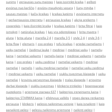
sunims
|
geriausias sunu maistas
|
kaip issirinkti kraika
|
gelbsti
gyvūnus nuo karščio
|
gyvūnų maudynės vasarą
|
šunų mityba
|
sausas maistas
|
kačių kraikas
|
kraikas katėms
|
gyvūnams internetu
|
perkamiausios internetu
|
geriausias kraikas
|
akcija prekems
|
zooprekės
|
kaip išsirinkti kraiką
|
kraikas katėms
|
brita filtrai
|
kaip
ismokyti
|
natūralus kraikas
|
kas yra odontologas
|
brita maxtra
|
aluna
|
brita aluna
|
marella 2,4
|
marella 3,5
|
style 2,4
|
style 3,6
|
brita flow
|
elemaris
|
zoo prekes
|
tofu kraikas
|
priedai nameliams
|
vaikų nameliai
|
žaidimui lauke
|
mediniai
|
mediniai vaikų
|
namelių
kaina
|
nameliai vaikams
|
namelių kaina
|
mediniai vaikams
|
namelių
kaina
|
zoo prekes
|
vaiku zaidimui
|
nameliai vaikams
|
mediniai
nameliai
|
namelis
|
vaiku mediniai nameliai
|
nameliai vaiku zaidimui
|
mediniai vaikams
|
vaiku nameliai
|
siukliu isvezimas klaipeda
|
vaiku
nameliai
|
kroviniu pervezimas klaipeda
|
tralas klaipeda
|
griovimo
darbai klaipeda
|
siukliu isvezimas
|
klinkerio trinkeles
|
biopreparatai
nuotekoms
|
priemone starwax 637
|
bakterijos irenginiams kaina
|
bakterijos STARWAX kaina
|
efektyvus valiklis
|
stogo danga renkames
geriausia
|
klinkeris
|
pelesio naikinimas vonioje
|
kaip isnaikinti
|
kaip
panaikinti pelesi
|
pelesiu naikinimo priemone
|
naikinti pelesi
|