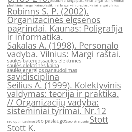
plastikiniai langai
plastikiniai langai issimoketinai
plastikiniai langai kaina
plastikiniai langai vilniuje
plastikiniai langai vilnius
Robinns S. P. (2002).
Organizacinės elgsenos
pagrindai. Kaunas: Poligrafija
ir informatika.
Sakalas A. (1998). Personalo
vadyba. Vilnius: Margi raštai.
saules baterijos
saules elektrines
saulės elektrinės kaina
saulės energijos panaudojimas
savidisciplina
Seilius A. (1999). Kolektyvinis
valdymas: teorija ir praktika.
// Organizacijų vadyba:
sisteminiai tyrimai. Nr.12
Stott
seo paslaugos
seo optimizavimas
seo straipsniai
Stott K.