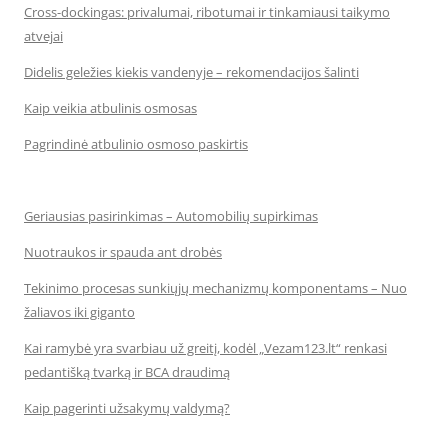
Cross-dockingas: privalumai, ribotumai ir tinkamiausi taikymo
atvejai
Didelis geležies kiekis vandenyje – rekomendacijos šalinti
Kaip veikia atbulinis osmosas
Pagrindinė atbulinio osmoso paskirtis
Geriausias pasirinkimas – Automobilių supirkimas
Nuotraukos ir spauda ant drobės
Tekinimo procesas sunkiųjų mechanizmų komponentams – Nuo
žaliavos iki giganto
Kai ramybė yra svarbiau už greitį, kodėl „Vezam123.lt“ renkasi
pedantišką tvarką ir BCA draudimą
Kaip pagerinti užsakymų valdymą?