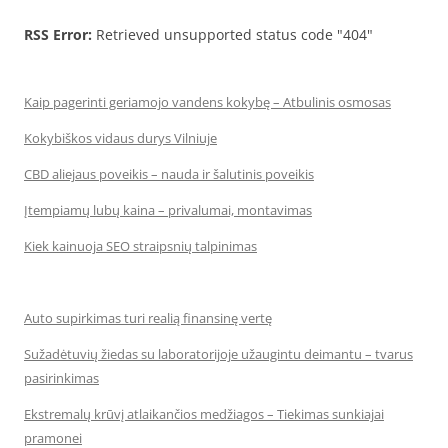
RSS Error:
Retrieved unsupported status code "404"
Kaip pagerinti geriamojo vandens kokybę – Atbulinis osmosas
Kokybiškos vidaus durys Vilniuje
CBD aliejaus poveikis – nauda ir šalutinis poveikis
Įtempiamų lubų kaina – privalumai, montavimas
Kiek kainuoja SEO straipsnių talpinimas
Auto supirkimas turi realią finansinę vertę
Sužadėtuvių žiedas su laboratorijoje užaugintu deimantu – tvarus
pasirinkimas
Ekstremalų krūvį atlaikančios medžiagos – Tiekimas sunkiajai
pramonei