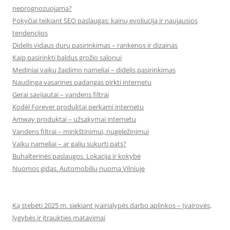
neprognozuojama?
Pokyčiai teikiant SEO paslaugas: kainų evoliucija ir naujausios
tendencijos
Didelis vidaus durų pasirinkimas – rankenos ir dizainas
Kaip pasirinkti baldus grožio salonui
Mediniai vaikų žaidimo nameliai – didelis pasirinkimas
Naudinga vasarines padangas pirkti internetu
Gerai savijautai – vandens filtrai
Kodėl Forever produktai perkami internetu
Amway produktai – užsakymai internetu
Vandens filtrai – minkštinimui, nugeležinimui
Vaikų nameliai – ar galiu sukurti pats?
Buhalterinės paslaugos. Lokacija ir kokybė
Nuomos gidas. Automobilių nuoma Vilniuje
Ką stebėti 2025 m. siekiant įvairialypės darbo aplinkos – Įvairovės,
lygybės ir įtraukties matavimai