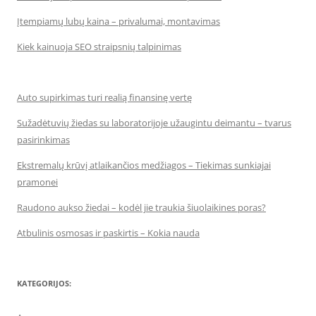
Įtempiamų lubų kaina – privalumai, montavimas
Kiek kainuoja SEO straipsnių talpinimas
Auto supirkimas turi realią finansinę vertę
Sužadėtuvių žiedas su laboratorijoje užaugintu deimantu – tvarus
pasirinkimas
Ekstremalų krūvį atlaikančios medžiagos – Tiekimas sunkiajai
pramonei
Raudono aukso žiedai – kodėl jie traukia šiuolaikines poras?
Atbulinis osmosas ir paskirtis – Kokia nauda
KATEGORIJOS: