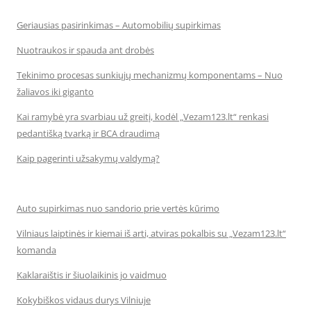
Geriausias pasirinkimas – Automobilių supirkimas
Nuotraukos ir spauda ant drobės
Tekinimo procesas sunkiųjų mechanizmų komponentams – Nuo
žaliavos iki giganto
Kai ramybė yra svarbiau už greitį, kodėl „Vezam123.lt“ renkasi
pedantišką tvarką ir BCA draudimą
Kaip pagerinti užsakymų valdymą?
Auto supirkimas nuo sandorio prie vertės kūrimo
Vilniaus laiptinės ir kiemai iš arti, atviras pokalbis su „Vezam123.lt“
komanda
Kaklaraištis ir šiuolaikinis jo vaidmuo
Kokybiškos vidaus durys Vilniuje