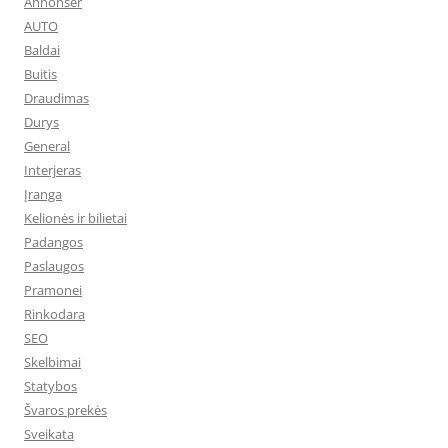
Annonser
AUTO
Baldai
Buitis
Draudimas
Durys
General
Interjeras
Įranga
Kelionės ir bilietai
Padangos
Paslaugos
Pramonei
Rinkodara
SEO
Skelbimai
Statybos
Švaros prekės
Sveikata