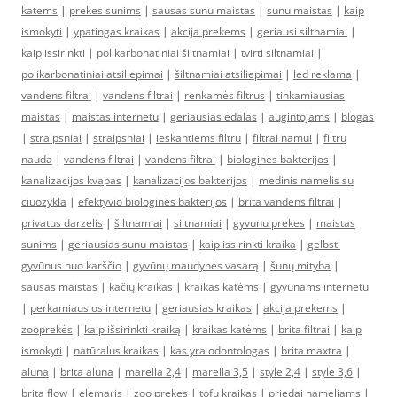
katems
|
prekes sunims
|
sausas sunu maistas
|
sunu maistas
|
kaip
ismokyti
|
ypatingas kraikas
|
akcija prekems
|
geriausi siltnamiai
|
kaip issirinkti
|
polikarbonatiniai šiltnamiai
|
tvirti siltnamiai
|
polikarbonatiniai atsiliepimai
|
šiltnamiai atsiliepimai
|
led reklama
|
vandens filtrai
|
vandens filtrai
|
renkamės filtrus
|
tinkamiausias
maistas
|
maistas internetu
|
geriausias ėdalas
|
augintojams
|
blogas
|
straipsniai
|
straipsniai
|
ieskantiems filtru
|
filtrai namui
|
filtru
nauda
|
vandens filtrai
|
vandens filtrai
|
biologinės bakterijos
|
kanalizacijos kvapas
|
kanalizacijos bakterijos
|
medinis namelis su
ciuozykla
|
efektyvio biologinės bakterijos
|
brita vandens filtrai
|
privatus darzelis
|
šiltnamiai
|
siltnamiai
|
gyvunu prekes
|
maistas
sunims
|
geriausias sunu maistas
|
kaip issirinkti kraika
|
gelbsti
gyvūnus nuo karščio
|
gyvūnų maudynės vasarą
|
šunų mityba
|
sausas maistas
|
kačių kraikas
|
kraikas katėms
|
gyvūnams internetu
|
perkamiausios internetu
|
geriausias kraikas
|
akcija prekems
|
zooprekės
|
kaip išsirinkti kraiką
|
kraikas katėms
|
brita filtrai
|
kaip
ismokyti
|
natūralus kraikas
|
kas yra odontologas
|
brita maxtra
|
aluna
|
brita aluna
|
marella 2,4
|
marella 3,5
|
style 2,4
|
style 3,6
|
brita flow
|
elemaris
|
zoo prekes
|
tofu kraikas
|
priedai nameliams
|