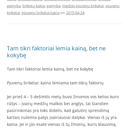
gamyba
,
briketų kaina
,
gamyba
,
medzio pjuvenu briketai
,
pjuvenu
briketai
,
pjuvenu briketai kaina
on
2015-04-24
.
Tam tikri faktoriai lemia kainą, bet ne
kokybę
Tam tikri faktoriai lemia kainą, bet ne kokybę
Pjuvenų briketai: kaina lemiama tam tikrų faktorių
Jei prieš 4 – 5 dešimtis metų buvo žinomos vos kelios kuro
rūšys – įvairų medžių malkos bei anglys, tai šiandien
pasirinkimas yra toks didelis, kad galutinį sprendimą
kartais nulemia patys įvairiausiai dalykai. Vienas iš jų yra
kaina. Jei ir jūs esate vienas iš tų žmonių, kuris klausimą,