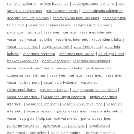
nameliai vaikams
|
atlieku isvezimas
|
padangos automobiliams
|
seo
straipsniu talpinimas
|
parduotuve sunims
|
seo straipsniu talpinimas
|
seo straipsniu talpinimas
|
seo talpinimo populiarumas
|
seo straipsniu
talpinimas
|
vasarines ar universalios
|
rasymas ir talpinimas
|
padangos internetu
|
vasarines internetu
|
vasarines internetu
|
vasarines
|
vasarines laiku
|
vasarines internetu
|
taupantiems laika
|
vasariniu pirkimas
|
naujos vasarines
|
vasarines pigiau
|
vasariniu
kokybe
|
vasarines internetu
|
vasarines populiarios
|
naudinga zinoti
|
hankook vasarines
|
perka vasarines
|
vasariniu pasirinkimas
|
vasarines elektromobiliams
|
vasarines laiku
|
pirkti vasarines
|
diziausias pasirinkimas
|
vasarines internetu
|
vasarines
|
vasarines
|
vasarines internetu
|
vasariniu privalumai
|
vasarines
elektromobiliams
|
vasarines pagiau
|
naujos vasarines internetu
|
vasarines internetu
|
vasarines isigyti internetu
|
pigios vasarines
internetu
|
vasarines internetu
|
vasariniu nusidevejimas
|
vasarines
internetu
|
vasaros sezonui
|
perkant vasarines
|
vasarai internetu
|
vasarines pigiau
|
kaip susirasti vasarines
|
perkant vasarines
|
perkame vasarines
|
apie vasarines padangas
|
populiariausi
gamintojai
|
apie pelesi
|
pelesio atsiradimui
|
geriausia pelesio