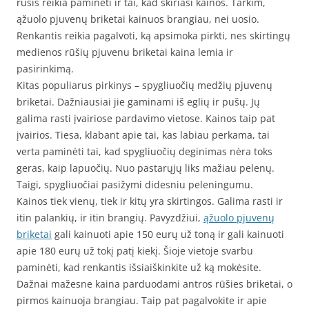
rūšis reikia paminėti ir tai, kad skiriasi kainos. Tarkim,
ąžuolo pjuvenų briketai kainuos brangiau, nei uosio.
Renkantis reikia pagalvoti, ką apsimoka pirkti, nes skirtingų
medienos rūšių pjuvenu briketai kaina lemia ir
pasirinkimą.
Kitas populiarus pirkinys – spygliuočių medžių pjuvenų
briketai. Dažniausiai jie gaminami iš eglių ir pušų. Jų
galima rasti įvairiose pardavimo vietose. Kainos taip pat
įvairios. Tiesa, klabant apie tai, kas labiau perkama, tai
verta paminėti tai, kad spygliuočių deginimas nėra toks
geras, kaip lapuočių. Nuo pastarųjų liks mažiau pelenų.
Taigi, spygliuočiai pasižymi didesniu peleningumu.
Kainos tiek vienų, tiek ir kitų yra skirtingos. Galima rasti ir
itin palankių, ir itin brangių. Pavyzdžiui,
ąžuolo pjuvenų
briketai
gali kainuoti apie 150 eurų už toną ir gali kainuoti
apie 180 eurų už tokį patį kiekį. Šioje vietoje svarbu
paminėti, kad renkantis išsiaiškinkite už ką mokėsite.
Dažnai mažesne kaina parduodami antros rūšies briketai, o
pirmos kainuoja brangiau. Taip pat pagalvokite ir apie