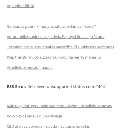
Aquaphor filtrai
Geriausias pasirinkimas yra auto supirkimas – kodėl?
Automobilių supirkimas padeda išspręsti finansų trūkumą
Tekinimo paslaugos ir realūs pavyzdžiai iš sunkiosios pramonės
Kaip transformuoti užsakymų valdymą per 12 mėnesių?
Atbulinis osmosas ir nauda
RSS Error:
Retrieved unsupported status code "404"
Kaip pagerinti geriamojo vandens kokybę – Atbulinis osmosas
Kokybiškos vidaus durys Vilniuje
CBD aliejaus poveikis – nauda ir šalutinis poveikis