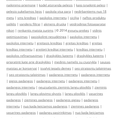
naikinimo priemone
|
kodel atsiranda pelesis
|
kaip isnaikinti pelesi
|
pelesio sukeliamos ligos
|
paskola visa para
|
nedirbantiems nuo 18
metu
|
sms kreditas
|
paskolos internetu
|
sicilija
|
naftos produktu
valiklis
|
vandens filtrai
|
akmens druska
|
veidrodiniai fotoaparatai
nikon
|
renkantis maista sunims
|© 2014
gyvunu prekes
|
vidinis
optimizavimas
|
pasiskolinti nesudėtinga
|
paskolos internetu
|
paskolos internetu
|
greitasis kreditas
|
greitas kreditas
|
greitas
kreditas internetu
|
greitieji kreditai internetu
|
kreditas internetu
|
paskolos refinansavimas
|
draskykles katems
|
draskykles katems
|
pripratinti kate prie draskykles
|
medinis namelis su ciuozykla
|
sausas
maistas ar konservai
|
isvalyti tepalo demes
|
seo straipsniu talpinimas
|
seo straipsniu talpinimas
|
padangos internetu
|
padangos internetu
|
pigios padangos
|
padangos internetu
|
padangos internetu
|
padangos internetu
|
neuzsalantis zieminis langu ploviklis
|
zieminis
langu ploviklis
|
langu plovimo skystis
|
langu ploviklis
|
vasarines
padangos
|
ziemines padangos
|
padangos pigiau
|
padangos
internetu
|
nuo kada keiciamos padangos
|
ziemines padangos
|
vasarines padangos
|
padangu pasirinkimas
|
nuo kada keiciamos