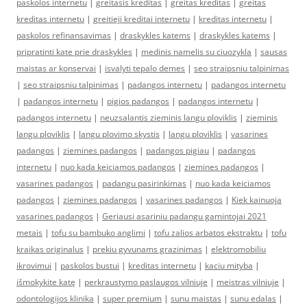
paskolos internetu
|
greitasis kreditas
|
greitas kreditas
|
greitas
kreditas internetu
|
greitieji kreditai internetu
|
kreditas internetu
|
paskolos refinansavimas
|
draskykles katems
|
draskykles katems
|
pripratinti kate prie draskykles
|
medinis namelis su ciuozykla
|
sausas
maistas ar konservai
|
isvalyti tepalo demes
|
seo straipsniu talpinimas
|
seo straipsniu talpinimas
|
padangos internetu
|
padangos internetu
|
padangos internetu
|
pigios padangos
|
padangos internetu
|
padangos internetu
|
neuzsalantis zieminis langu ploviklis
|
zieminis
langu ploviklis
|
langu plovimo skystis
|
langu ploviklis
|
vasarines
padangos
|
ziemines padangos
|
padangos pigiau
|
padangos
internetu
|
nuo kada keiciamos padangos
|
ziemines padangos
|
vasarines padangos
|
padangu pasirinkimas
|
nuo kada keiciamos
padangos
|
ziemines padangos
|
vasarines padangos
|
Kiek kainuoja
vasarines padangos
|
Geriausi asariniu padangu gamintojai 2021
metais
|
tofu su bambuko anglimi
|
tofu zalios arbatos ekstraktu
|
tofu
kraikas originalus
|
prekiu gyvunams grazinimas
|
elektromobiliu
ikrovimui
|
paskolos bustui
|
kreditas internetu
|
kaciu mityba
|
išmokykite katę
|
perkraustymo paslaugos vilniuje
|
meistras vilniuje
|
odontologijos klinika
|
super premium
|
sunu maistas
|
sunu edalas
|