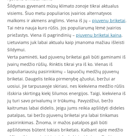
Šildymas gyvenant mūsų klimato zonoje tikrai aktualus
visiems. Šiuo metu populiarios įvairios alternatyvos
malkoms ir akmens anglims. Viena iš jų –
pjuvenų briketai
.
Tai nėra nauja kuro rūšis. Jos populiarumą lėmė įvairios
priežastys. Viena iš pagrindinių –
pjuvenu briketai kaina
.
Lietuviams juk labai aktualu kaip įmanoma mažiau išleisti
šildymui.
Verta paminėti, kad pjuvenų briketai gali būti gaminami iš
įvairų medžio rūšių. Rinktis tikrai yra iš ko. Vienas iš
populiariausių pasirinkimų – lapuočių medžių pjuvenų
briketai. Daugelis teikia pirmenybę ąžuolui, beržui ar
uosiui. Jie tarpusavyje skiriasi, nes kiekviena medžio rūšis
išskiria skirtingą kiekį šilumos energijos. Taigi, kiekviena iš
jų turi savo privalumų ir trūkumų. Pavyzdžiui, beržo
kaitrumas labai didelis. Jeigu jums reikia apšildyti dideles
patalpas, tai beržo pjuvenų briketai yra labai tinkamas
pasirinkimas. Žinoma, ir mažos patalpos gali būti
apšildomos būtent tokiais briketais. Kalbant apie medžio