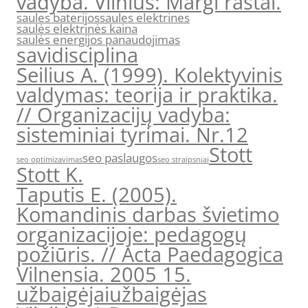
vadyba. Vilnius: Margi raštai.
saules baterijos
saules elektrines
saulės elektrinės kaina
saulės energijos panaudojimas
savidisciplina
Seilius A. (1999). Kolektyvinis
valdymas: teorija ir praktika.
// Organizacijų vadyba:
sisteminiai tyrimai. Nr.12
Stott
seo paslaugos
seo optimizavimas
seo straipsniai
Stott K.
Taputis E. (2005).
Komandinis darbas švietimo
organizacijoje: pedagogų
požiūris. // Acta Paedagogica
Vilnensia. 2005 15.
užbaigėjai
užbaigėjas