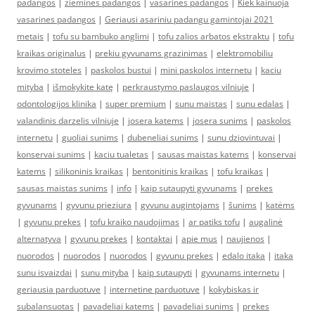
padangos
|
ziemines padangos
|
vasarines padangos
|
Kiek kainuoja
vasarines padangos
|
Geriausi asariniu padangu gamintojai 2021
metais
|
tofu su bambuko anglimi
|
tofu zalios arbatos ekstraktu
|
tofu
kraikas originalus
|
prekiu gyvunams grazinimas
|
elektromobiliu
krovimo stoteles
|
paskolos bustui
|
mini paskolos internetu
|
kaciu
mityba
|
išmokykite katę
|
perkraustymo paslaugos vilniuje
|
odontologijos klinika
|
super premium
|
sunu maistas
|
sunu edalas
|
valandinis darzelis vilniuje
|
josera katems
|
josera sunims
|
paskolos
internetu
|
guoliai sunims
|
dubeneliai sunims
|
sunu dziovintuvai
|
konservai sunims
|
kaciu tualetas
|
sausas maistas katems
|
konservai
katems
|
silikoninis kraikas
|
bentonitinis kraikas
|
tofu kraikas
|
sausas maistas sunims
|
info
|
kaip sutaupyti gyvunams
|
prekes
gyvunams
|
gyvunu prieziura
|
gyvunu augintojams
|
šunims
|
katėms
|
gyvunu prekes
|
tofu kraiko naudojimas
|
ar patiks tofu
|
augalinė
alternatyva
|
gyvunu prekes
|
kontaktai
|
apie mus
|
naujienos
|
nuorodos
|
nuorodos
|
nuorodos
|
gyvunu prekes
|
edalo itaka
|
itaka
sunu isvaizdai
|
sunu mityba
|
kaip sutaupyti
|
gyvunams internetu
|
geriausia parduotuve
|
internetine parduotuve
|
kokybiskas ir
subalansuotas
|
pavadeliai katems
|
pavadeliai sunims
|
prekes