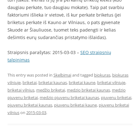
daugiau perkate, tuo daugiau mokate). Taip pat svarbiu
faktoriumi išlieka ir vietovė, iš kur perkate briketus (jei
briketus perkate iš Kauno ar Vilniaus, o pats gyvenate
Skuode ar Šiauliuose, tuomet teks padengti ir kelias
dešimtis eurų sudarančias pristatymo išlaidas).
Straipsnis parašytas: 2015-03-03 –
SEO straipsnių
talpinimas
This entry was posted in
Skelbimai
and tagged
biokuras
,
biokuras
vilniuje
,
briketai
,
briketai kaunas
,
briketai kaune
,
briketai vilniuje
,
briketai vilnius
,
medžio briketai
,
medzio briketai kaunas
,
medzio
pjuvenu briketai
,
medzio pjuvenu briketai kaunas
,
pjuvenu briketai
,
pjuvenu briketai kaunas
,
pjuvenu briketai kaune
,
pjuvenu briketai
vilnius
on
2015-03-03
.