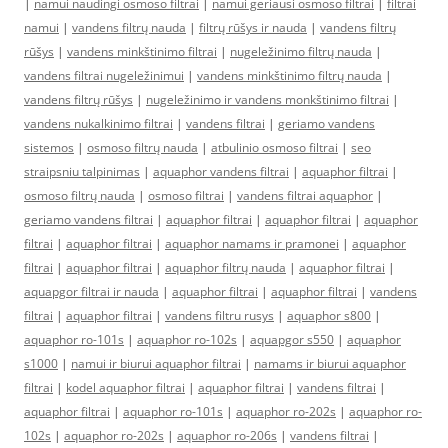
|
namui naudingi osmoso filtrai
|
namui geriausi osmoso filtrai
|
filtrai
namui
|
vandens filtrų nauda
|
filtrų rūšys ir nauda
|
vandens filtrų
rūšys
|
vandens minkštinimo filtrai
|
nugeležinimo filtrų nauda
|
vandens filtrai nugeležinimui
|
vandens minkštinimo filtrų nauda
|
vandens filtrų rūšys
|
nugeležinimo ir vandens monkštinimo filtrai
|
vandens nukalkinimo filtrai
|
vandens filtrai
|
geriamo vandens
sistemos
|
osmoso filtrų nauda
|
atbulinio osmoso filtrai
|
seo
straipsniu talpinimas
|
aquaphor vandens filtrai
|
aquaphor filtrai
|
osmoso filtrų nauda
|
osmoso filtrai
|
vandens filtrai aquaphor
|
geriamo vandens filtrai
|
aquaphor filtrai
|
aquaphor filtrai
|
aquaphor
filtrai
|
aquaphor filtrai
|
aquaphor namams ir pramonei
|
aquaphor
filtrai
|
aquaphor filtrai
|
aquaphor filtrų nauda
|
aquaphor filtrai
|
aquapgor filtrai ir nauda
|
aquaphor filtrai
|
aquaphor filtrai
|
vandens
filtrai
|
aquaphor filtrai
|
vandens filtru rusys
|
aquaphor s800
|
aquaphor ro-101s
|
aquaphor ro-102s
|
aquapgor s550
|
aquaphor
s1000
|
namui ir biurui aquaphor filtrai
|
namams ir biurui aquaphor
filtrai
|
kodel aquaphor filtrai
|
aquaphor filtrai
|
vandens filtrai
|
aquaphor filtrai
|
aquaphor ro-101s
|
aquaphor ro-202s
|
aquaphor ro-
102s
|
aquaphor ro-202s
|
aquaphor ro-206s
|
vandens filtrai
|