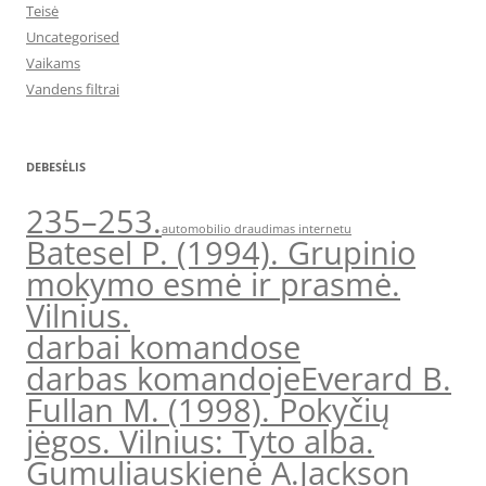
Teisė
Uncategorised
Vaikams
Vandens filtrai
DEBESĖLIS
235–253.
automobilio draudimas internetu
Batesel P. (1994). Grupinio
mokymo esmė ir prasmė.
Vilnius.
darbai komandose
darbas komandoje
Everard B.
Fullan M. (1998). Pokyčių
jėgos. Vilnius: Tyto alba.
Gumuliauskienė A.
Jackson