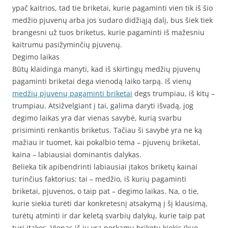
ypač kaitrios, tad tie briketai, kurie pagaminti vien tik iš šio
medžio pjuvenų arba jos sudaro didžiąją dalį, bus šiek tiek
brangesni už tuos briketus, kurie pagaminti iš mažesniu
kaitrumu pasižyminčių pjuvenų.
Degimo laikas
Būtų klaidinga manyti, kad iš skirtingų medžių pjuvenų
pagaminti briketai dega vienodą laiko tarpą. Iš vienų
medžių pjuvenų pagaminti briketai
degs trumpiau, iš kitų –
trumpiau. Atsižvelgiant į tai, galima daryti išvadą, jog
degimo laikas yra dar vienas savybė, kurią svarbu
prisiminti renkantis briketus. Tačiau ši savybė yra ne ką
mažiau ir tuomet, kai pokalbio tema – pjuvenų briketai,
kaina – labiausiai dominantis dalykas.
Belieka tik apibendrinti labiausiai įtakos briketų kainai
turinčius faktorius: tai – medžio, iš kurių pagaminti
briketai, pjuvenos, o taip pat – degimo laikas. Na, o tie,
kurie siekia turėti dar konkretesnį atsakymą į šį klausimą,
turėtų atminti ir dar keletą svarbių dalykų, kurie taip pat
turi įtakos. Vienas iš jų yra perkamų briketų kiekis (kuo