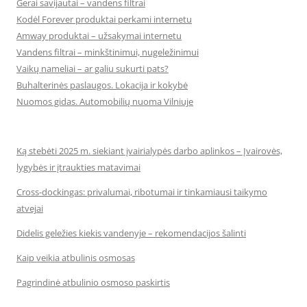
Gerai savijautai – vandens filtrai
Kodėl Forever produktai perkami internetu
Amway produktai – užsakymai internetu
Vandens filtrai – minkštinimui, nugeležinimui
Vaikų nameliai – ar galiu sukurti pats?
Buhalterinės paslaugos. Lokacija ir kokybė
Nuomos gidas. Automobilių nuoma Vilniuje
Ką stebėti 2025 m. siekiant įvairialypės darbo aplinkos – Įvairovės,
lygybės ir įtraukties matavimai
Cross-dockingas: privalumai, ribotumai ir tinkamiausi taikymo
atvejai
Didelis geležies kiekis vandenyje – rekomendacijos šalinti
Kaip veikia atbulinis osmosas
Pagrindinė atbulinio osmoso paskirtis