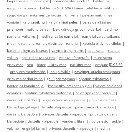
biopreparatai nuotekoms
|
priemone starwax 637
|
bakterijos
irenginiams kaina
|
bakterijos STARWAX kaina
|
efektyvus valiklis
|
stogo danga renkames geriausia
|
klinkeris
|
pelesio naikinimas
vonioje
|
kaip isnaikinti
|
kaip naikinti pelesi
|
pelesiu naikinimo
priemone
|
naikinti pelesi
|
kiek kainuoja griovimo darbai
|
zaidimo
nameliai vaikams
|
mediniai vaiku nameliai
|
nameliai zaisti vaikams
|
mediniu nameliu komplektavimas
|
toneriai
|
kaseciu pildymas vilnius
|
kaseciu pildymas kaunas
|
valymo įrenginiams
|
septikams
|
tualeto
valiklis
|
spausdintuvu kainos
|
vestuviu fotografai
|
muro sienu
griovimas
|
seo
|
bateriju ikrovimas
|
patikimumas
|
orapute JDK S 60
|
oraputes membranos
|
indu ploviklis
|
pavojingu atlieku tvarkymas
|
griovimo darbai kaina
|
geliu pristatymas
|
apatinis trikotazas
|
bakterijos kanalizacijai
|
kosmetika internetu pigiau
|
valentino dienos
dovanos
|
apatinis trikotazas moterims
|
bakterijoskanalizacijai.lt
|
darzelis klaipedoje
|
pagalba tėvams klaipėdoje
|
privatus darželis
klaipėdoje gelbėja
|
darželis klaipėdoje
|
pasirinkimas klaipėdoje
|
darželis klaipėdoje
|
privatus darželis klaipėdoje
|
privatus darželis
klaipėdoje
|
darželis klaipėdoje
|
vandens filtrai
|
nuo pelesio
|
aukle
|
valymo irenginiai kaina
|
privatus darzelis klaipedoje
|
mediniai