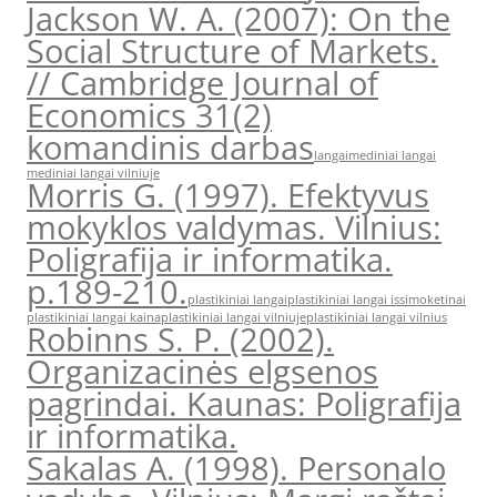
Jackson W. A. (2007): On the
Social Structure of Markets.
// Cambridge Journal of
Economics 31(2)
komandinis darbas
langai
mediniai langai
mediniai langai vilniuje
Morris G. (1997). Efektyvus
mokyklos valdymas. Vilnius:
Poligrafija ir informatika.
p.189-210.
plastikiniai langai
plastikiniai langai issimoketinai
plastikiniai langai kaina
plastikiniai langai vilniuje
plastikiniai langai vilnius
Robinns S. P. (2002).
Organizacinės elgsenos
pagrindai. Kaunas: Poligrafija
ir informatika.
Sakalas A. (1998). Personalo