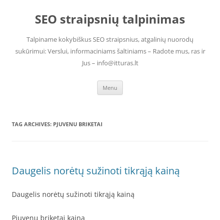
Skip
to
SEO straipsnių talpinimas
content
Talpiname kokybiškus SEO straipsnius, atgalinių nuorodų
sukūrimui: Verslui, informaciniams šaltiniams – Radote mus, ras ir
Jus – info@itturas.lt
Menu
TAG ARCHIVES:
PJUVENU BRIKETAI
Daugelis norėtų sužinoti tikrąją kainą
Daugelis norėtų sužinoti tikrąją kainą
Pjuvenu briketai kaina