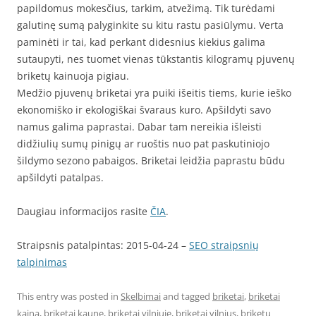
papildomus mokesčius, tarkim, atvežimą. Tik turėdami
galutinę sumą palyginkite su kitu rastu pasiūlymu. Verta
paminėti ir tai, kad perkant didesnius kiekius galima
sutaupyti, nes tuomet vienas tūkstantis kilogramų pjuvenų
briketų kainuoja pigiau.
Medžio pjuvenų briketai yra puiki išeitis tiems, kurie ieško
ekonomiško ir ekologiškai švaraus kuro. Apšildyti savo
namus galima paprastai. Dabar tam nereikia išleisti
didžiulių sumų pinigų ar ruoštis nuo pat paskutiniojo
šildymo sezono pabaigos. Briketai leidžia paprastu būdu
apšildyti patalpas.
Daugiau informacijos rasite
ČIA
.
Straipsnis patalpintas: 2015-04-24 –
SEO straipsnių
talpinimas
This entry was posted in
Skelbimai
and tagged
briketai
,
briketai
kaina
,
briketai kaune
,
briketai vilniuje
,
briketai vilnius
,
briketu