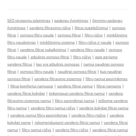
SEO straipsniu talpinimas
|
padangų žymėjimas
|
žieminių padangų
žymėjimas
|
vandens filtravimo rūšys
|
filtrai nugeležinimui
|
osmoso
filtrai
|
osmoso filtrų nauda
|
osmoso filtrai
|
filtrų rūšys
|
minkštinimo
filtrų naudojimas
|
minkštinimo sistema
|
filtrų rūšys ir nauda
|
osmoso
filtrai
|
vandens filtrai nukalkinimui
|
vandens filtrų nauda
|
osmoso
filtrų nauda
|
atbulinio osmoso filtrai
|
filtrų rūšys
|
apie geriamo
vandens filtrus
|
kas yra atbulinis osmosas
|
namui naudingi osmoso
filtrai
|
osmoso filtrų nauda
|
naudingi osmoso filtrai
|
kuo naudingi
osmoso filtrai
|
vandens filtravimo sistemos
|
filtrų namui pasirinkimas
|
filtrai komfortui namuose
|
vandens filtrai namui
|
filtrai namams
|
vandens filtrai kokybei
|
tinkamiausi vandens filtrai namui
|
vandens
filtravimo sistemos namui
|
filtrų sprendimai namui
|
ieškome vandens
filtrų namui
|
vandens filtrų namui rūšys
|
vandens kokybei filtrai namui
|
vandens namui filtrų pasirinkimas
|
vandens filtrų rtūšys
|
vandens
kokybei name
|
rekomenduojami vandens filtrai namui
|
vandens filtrai
namui
|
filtrų namui rūšys
|
vandens filtrų rūšys
|
vandens filtrai namui