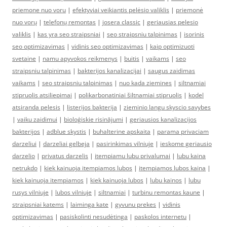
priemone nuo voru
|
efektyviai veikiantis pelėsio valiklis
|
priemonė
nuo vorų
|
telefonų remontas
|
josera classic
|
geriausias pelesio
valiklis
|
kas yra seo straipsniai
|
seo straipsniu talpinimas
|
isorinis
seo optimizavimas
|
vidinis seo optimizavimas
|
kaip optimizuoti
svetaine
|
namu apyvokos reikmenys
|
buitis
|
vaikams
|
seo
straipsniu talpinimas
|
bakterijos kanalizacijai
|
saugus zaidimas
vaikams
|
seo straipsniu talpinimas
|
nuo kada ziemines
|
siltnamiai
stipruolis atsiliepimai
|
polikarbonatiniai šiltnamiai stipruolis
|
kodel
atsiranda pelesis
|
listerijos bakterija
|
zieminio langu skyscio savybes
|
vaiku zaidimui
|
bioloģiskie risinājumi
|
geriausios kanalizacijos
bakterijos
|
adblue skystis
|
buhalterine apskaita
|
parama privaciam
darzeliui
|
darzeliai gelbeja
|
pasirinkimas vilniuje
|
ieskome geriausio
darzelio
|
privatus darzelis
|
itempiamu lubu privalumai
|
lubu kaina
netrukdo
|
kiek kainuoja itempiamos lubos
|
itempiamos lubos kaina
|
kiek kainuoja itempiamos
|
kiek kainuoja lubos
|
lubu kainos
|
lubu
rusys vilniuje
|
lubos vilniuje
|
siltnamiai
|
turbinu remontas kaune
|
straipsniai katems
|
laiminga kate
|
gyvunu prekes
|
vidinis
optimizavimas
|
pasiskolinti nesudėtinga
|
paskolos internetu
|