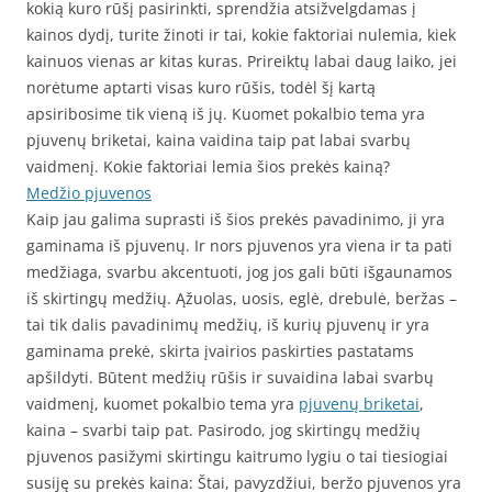
kokią kuro rūšį pasirinkti, sprendžia atsižvelgdamas į
kainos dydį, turite žinoti ir tai, kokie faktoriai nulemia, kiek
kainuos vienas ar kitas kuras. Prireiktų labai daug laiko, jei
norėtume aptarti visas kuro rūšis, todėl šį kartą
apsiribosime tik vieną iš jų. Kuomet pokalbio tema yra
pjuvenų briketai, kaina vaidina taip pat labai svarbų
vaidmenį. Kokie faktoriai lemia šios prekės kainą?
Medžio pjuvenos
Kaip jau galima suprasti iš šios prekės pavadinimo, ji yra
gaminama iš pjuvenų. Ir nors pjuvenos yra viena ir ta pati
medžiaga, svarbu akcentuoti, jog jos gali būti išgaunamos
iš skirtingų medžių. Ąžuolas, uosis, eglė, drebulė, beržas –
tai tik dalis pavadinimų medžių, iš kurių pjuvenų ir yra
gaminama prekė, skirta įvairios paskirties pastatams
apšildyti. Būtent medžių rūšis ir suvaidina labai svarbų
vaidmenį, kuomet pokalbio tema yra
pjuvenų briketai
,
kaina – svarbi taip pat. Pasirodo, jog skirtingų medžių
pjuvenos pasižymi skirtingu kaitrumo lygiu o tai tiesiogiai
susiję su prekės kaina: Štai, pavyzdžiui, beržo pjuvenos yra