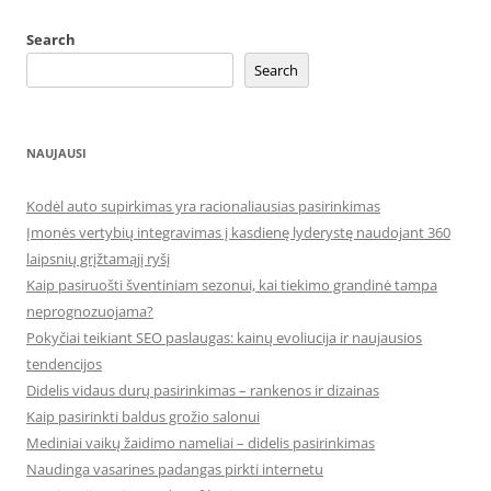
Search
Search
NAUJAUSI
Kodėl auto supirkimas yra racionaliausias pasirinkimas
Įmonės vertybių integravimas į kasdienę lyderystę naudojant 360
laipsnių grįžtamąjį ryšį
Kaip pasiruošti šventiniam sezonui, kai tiekimo grandinė tampa
neprognozuojama?
Pokyčiai teikiant SEO paslaugas: kainų evoliucija ir naujausios
tendencijos
Didelis vidaus durų pasirinkimas – rankenos ir dizainas
Kaip pasirinkti baldus grožio salonui
Mediniai vaikų žaidimo nameliai – didelis pasirinkimas
Naudinga vasarines padangas pirkti internetu