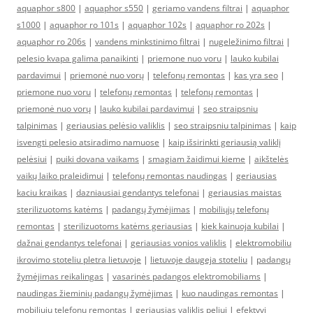
aquaphor s800
|
aquaphor s550
|
geriamo vandens filtrai
|
aquaphor
s1000
|
aquaphor ro 101s
|
aquaphor 102s
|
aquaphor ro 202s
|
aquaphor ro 206s
|
vandens minkstinimo filtrai
|
nugeležinimo filtrai
|
pelesio kvapa galima panaikinti
|
priemone nuo voru
|
lauko kubilai
pardavimui
|
priemonė nuo vorų
|
telefonų remontas
|
kas yra seo
|
priemone nuo voru
|
telefonų remontas
|
telefonų remontas
|
priemonė nuo vorų
|
lauko kubilai pardavimui
|
seo straipsniu
talpinimas
|
geriausias pelėsio valiklis
|
seo straipsniu talpinimas
|
kaip
isvengti pelesio atsiradimo namuose
|
kaip išsirinkti geriausią valiklį
pelėsiui
|
puiki dovana vaikams
|
smagiam žaidimui kieme
|
aikštelės
vaikų laiko praleidimui
|
telefonų remontas naudingas
|
geriausias
kaciu kraikas
|
dazniausiai gendantys telefonai
|
geriausias maistas
sterilizuotoms katėms
|
padangų žymėjimas
|
mobiliųjų telefonų
remontas
|
sterilizuotoms katėms geriausias
|
kiek kainuoja kubilai
|
dažnai gendantys telefonai
|
geriausias vonios valiklis
|
elektromobiliu
ikrovimo stoteliu pletra lietuvoje
|
lietuvoje daugeja stoteliu
|
padangų
žymėjimas reikalingas
|
vasarinės padangos elektromobiliams
|
naudingas žieminių padangų žymėjimas
|
kuo naudingas remontas
|
mobiliųjų telefonų remontas
|
geriausias valiklis peliui
|
efektyvi