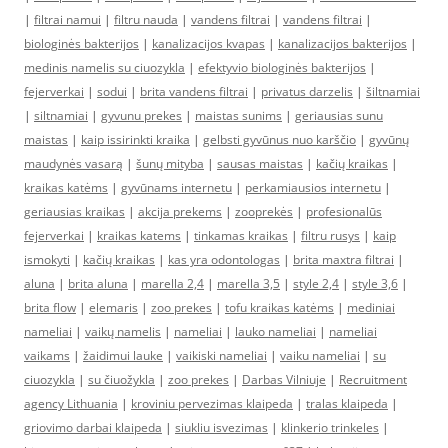
|
filtrai namui
|
filtru nauda
|
vandens filtrai
|
vandens filtrai
|
biologinės bakterijos
|
kanalizacijos kvapas
|
kanalizacijos bakterijos
|
medinis namelis su ciuozykla
|
efektyvio biologinės bakterijos
|
fejerverkai
|
sodui
|
brita vandens filtrai
|
privatus darzelis
|
šiltnamiai
|
siltnamiai
|
gyvunu prekes
|
maistas sunims
|
geriausias sunu
maistas
|
kaip issirinkti kraika
|
gelbsti gyvūnus nuo karščio
|
gyvūnų
maudynės vasarą
|
šunų mityba
|
sausas maistas
|
kačių kraikas
|
kraikas katėms
|
gyvūnams internetu
|
perkamiausios internetu
|
geriausias kraikas
|
akcija prekems
|
zooprekės
|
profesionalūs
fejerverkai
|
kraikas katems
|
tinkamas kraikas
|
filtru rusys
|
kaip
ismokyti
|
kačių kraikas
|
kas yra odontologas
|
brita maxtra filtrai
|
aluna
|
brita aluna
|
marella 2,4
|
marella 3,5
|
style 2,4
|
style 3,6
|
brita flow
|
elemaris
|
zoo prekes
|
tofu kraikas katėms
|
mediniai
nameliai
|
vaikų namelis
|
nameliai
|
lauko nameliai
|
nameliai
vaikams
|
žaidimui lauke
|
vaikiski nameliai
|
vaiku nameliai
|
su
ciuozykla
|
su čiuožykla
|
zoo prekes
|
Darbas Vilniuje
|
Recruitment
agency Lithuania
|
kroviniu pervezimas klaipeda
|
tralas klaipeda
|
griovimo darbai klaipeda
|
siukliu isvezimas
|
klinkerio trinkeles
|