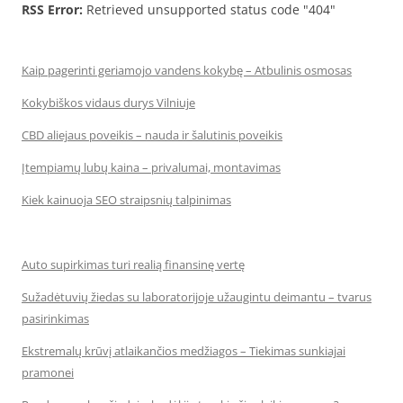
RSS Error:
Retrieved unsupported status code "404"
Kaip pagerinti geriamojo vandens kokybę – Atbulinis osmosas
Kokybiškos vidaus durys Vilniuje
CBD aliejaus poveikis – nauda ir šalutinis poveikis
Įtempiamų lubų kaina – privalumai, montavimas
Kiek kainuoja SEO straipsnių talpinimas
Auto supirkimas turi realią finansinę vertę
Sužadėtuvių žiedas su laboratorijoje užaugintu deimantu – tvarus
pasirinkimas
Ekstremalų krūvį atlaikančios medžiagos – Tiekimas sunkiajai
pramonei