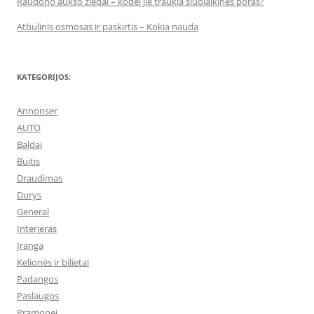
Raudono aukso žiedai – kodėl jie traukia šiuolaikines poras?
Atbulinis osmosas ir paskirtis – Kokia nauda
KATEGORIJOS:
Annonser
AUTO
Baldai
Buitis
Draudimas
Durys
General
Interjeras
Įranga
Kelionės ir bilietai
Padangos
Paslaugos
Pramonei