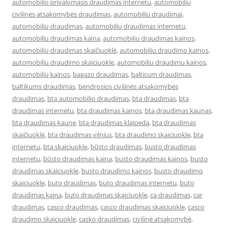
automobilio privalomasis draudimas internetu
,
automobilių
civilinės atsakomybės draudimas
,
automobiliu draudimai
,
automobilių draudimas
,
automobilių draudimas internetu
,
automobiliu draudimas kaina
,
automobiliu draudimas kainos
,
automobilių draudimas skaičiuoklė
,
automobiliu draudimo kainos
,
automobiliu draudimo skaiciuokle
,
automobiliu draudimu kainos
,
automobilių kainos
,
bagazo draudimas
,
balticum draudimas
,
baltikums draudimas
,
bendrosios civilinės atsakomybės
draudimas
,
bta automobilio draudimas
,
bta draudimas
,
bta
draudimas internetu
,
bta draudimas kainos
,
bta draudimas kaunas
,
bta draudimas kaune
,
bta draudimas klaipeda
,
bta draudimas
skaičiuoklė
,
bta draudimas vilnius
,
bta draudimo skaiciuokle
,
bta
internetu
,
bta skaiciuokle
,
būsto draudimas
,
busto draudimas
internetu
,
būsto draudimas kaina
,
busto draudimas kainos
,
busto
draudimas skaiciuokle
,
busto draudimo kainos
,
busto draudimo
skaiciuokle
,
buto draudimas
,
buto draudimas internetu
,
buto
draudimas kaina
,
buto draudimas skaiciuokle
,
ca draudimas
,
car
draudimas
,
casco draudimas
,
casco draudimas skaiciuokle
,
casco
draudimo skaiciuokle
,
casko draudimas
,
civilinė atsakomybė
,