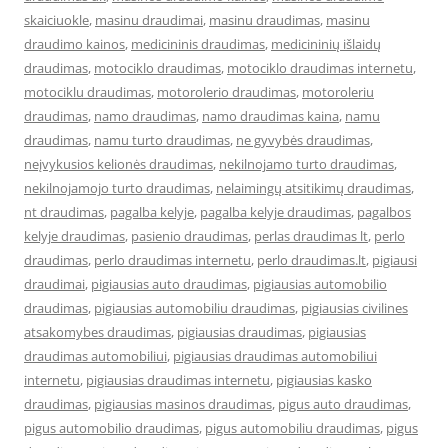
skaiciuokle
,
masinu draudimai
,
masinu draudimas
,
masinu
draudimo kainos
,
medicininis draudimas
,
medicininių išlaidų
draudimas
,
motociklo draudimas
,
motociklo draudimas internetu
,
motociklu draudimas
,
motorolerio draudimas
,
motoroleriu
draudimas
,
namo draudimas
,
namo draudimas kaina
,
namu
draudimas
,
namu turto draudimas
,
ne gyvybės draudimas
,
neįvykusios kelionės draudimas
,
nekilnojamo turto draudimas
,
nekilnojamojo turto draudimas
,
nelaimingų atsitikimų draudimas
,
nt draudimas
,
pagalba kelyje
,
pagalba kelyje draudimas
,
pagalbos
kelyje draudimas
,
pasienio draudimas
,
perlas draudimas lt
,
perlo
draudimas
,
perlo draudimas internetu
,
perlo draudimas.lt
,
pigiausi
draudimai
,
pigiausias auto draudimas
,
pigiausias automobilio
draudimas
,
pigiausias automobiliu draudimas
,
pigiausias civilines
atsakomybes draudimas
,
pigiausias draudimas
,
pigiausias
draudimas automobiliui
,
pigiausias draudimas automobiliui
internetu
,
pigiausias draudimas internetu
,
pigiausias kasko
draudimas
,
pigiausias masinos draudimas
,
pigus auto draudimas
,
pigus automobilio draudimas
,
pigus automobiliu draudimas
,
pigus