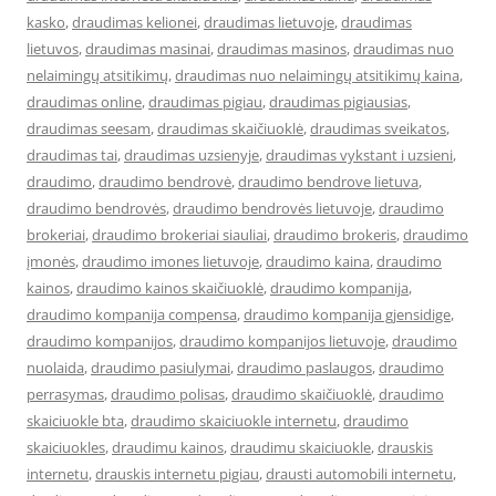
kasko
,
draudimas kelionei
,
draudimas lietuvoje
,
draudimas
lietuvos
,
draudimas masinai
,
draudimas masinos
,
draudimas nuo
nelaimingų atsitikimų
,
draudimas nuo nelaimingų atsitikimų kaina
,
draudimas online
,
draudimas pigiau
,
draudimas pigiausias
,
draudimas seesam
,
draudimas skaičiuoklė
,
draudimas sveikatos
,
draudimas tai
,
draudimas uzsienyje
,
draudimas vykstant i uzsieni
,
draudimo
,
draudimo bendrovė
,
draudimo bendrove lietuva
,
draudimo bendrovės
,
draudimo bendrovės lietuvoje
,
draudimo
brokeriai
,
draudimo brokeriai siauliai
,
draudimo brokeris
,
draudimo
įmonės
,
draudimo imones lietuvoje
,
draudimo kaina
,
draudimo
kainos
,
draudimo kainos skaičiuoklė
,
draudimo kompanija
,
draudimo kompanija compensa
,
draudimo kompanija gjensidige
,
draudimo kompanijos
,
draudimo kompanijos lietuvoje
,
draudimo
nuolaida
,
draudimo pasiulymai
,
draudimo paslaugos
,
draudimo
perrasymas
,
draudimo polisas
,
draudimo skaičiuoklė
,
draudimo
skaiciuokle bta
,
draudimo skaiciuokle internetu
,
draudimo
skaiciuokles
,
draudimu kainos
,
draudimu skaiciuokle
,
drauskis
internetu
,
drauskis internetu pigiau
,
drausti automobili internetu
,