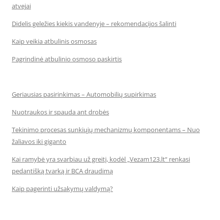
atvejai
Didelis geležies kiekis vandenyje – rekomendacijos šalinti
Kaip veikia atbulinis osmosas
Pagrindinė atbulinio osmoso paskirtis
Geriausias pasirinkimas – Automobilių supirkimas
Nuotraukos ir spauda ant drobės
Tekinimo procesas sunkiųjų mechanizmų komponentams – Nuo
žaliavos iki giganto
Kai ramybė yra svarbiau už greitį, kodėl „Vezam123.lt“ renkasi
pedantišką tvarką ir BCA draudimą
Kaip pagerinti užsakymų valdymą?