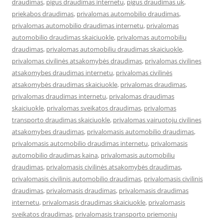
draudimas
,
pigus draudimas internetu
,
pigus draudimas uk
,
priekabos draudimas
,
privalomas automobilio draudimas
,
privalomas automobilio draudimas internetu
,
privalomas
automobilio draudimas skaiciuokle
,
privalomas automobiliu
draudimas
,
privalomas automobiliu draudimas skaiciuokle
,
privalomas civilinės atsakomybės draudimas
,
privalomas civilines
atsakomybes draudimas internetu
,
privalomas civilinės
atsakomybės draudimas skaiciuokle
,
privalomas draudimas
,
privalomas draudimas internetu
,
privalomas draudimas
skaiciuokle
,
privalomas sveikatos draudimas
,
privalomas
transporto draudimas skaiciuokle
,
privalomas vairuotoju civilines
atsakomybes draudimas
,
privalomasis automobilio draudimas
,
privalomasis automobilio draudimas internetu
,
privalomasis
automobilio draudimas kaina
,
privalomasis automobiliu
draudimas
,
privalomasis civilinės atsakomybės draudimas
,
privalomasis civilinis automobilio draudimas
,
privalomasis civilinis
draudimas
,
privalomasis draudimas
,
privalomasis draudimas
internetu
,
privalomasis draudimas skaiciuokle
,
privalomasis
sveikatos draudimas
,
privalomasis transporto priemonių