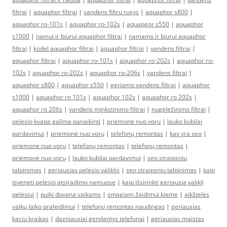
filtrai
|
aquaphor filtrai
|
vandens filtru rusys
|
aquaphor s800
|
aquaphor ro-101s
|
aquaphor ro-102s
|
aquapgor s550
|
aquaphor
s1000
|
namui ir biurui aquaphor filtrai
|
namams ir biurui aquaphor
filtrai
|
kodel aquaphor filtrai
|
aquaphor filtrai
|
vandens filtrai
|
aquaphor filtrai
|
aquaphor ro-101s
|
aquaphor ro-202s
|
aquaphor ro-
102s
|
aquaphor ro-202s
|
aquaphor ro-206s
|
vandens filtrai
|
aquaphor s800
|
aquaphor s550
|
geriamo vandens filtrai
|
aquaphor
s1000
|
aquaphor ro 101s
|
aquaphor 102s
|
aquaphor ro 202s
|
aquaphor ro 206s
|
vandens minkstinimo filtrai
|
nugeležinimo filtrai
|
pelesio kvapa galima panaikinti
|
priemone nuo voru
|
lauko kubilai
pardavimui
|
priemonė nuo vorų
|
telefonų remontas
|
kas yra seo
|
priemone nuo voru
|
telefonų remontas
|
telefonų remontas
|
priemonė nuo vorų
|
lauko kubilai pardavimui
|
seo straipsniu
talpinimas
|
geriausias pelėsio valiklis
|
seo straipsniu talpinimas
|
kaip
isvengti pelesio atsiradimo namuose
|
kaip išsirinkti geriausią valiklį
pelėsiui
|
puiki dovana vaikams
|
smagiam žaidimui kieme
|
aikštelės
vaikų laiko praleidimui
|
telefonų remontas naudingas
|
geriausias
kaciu kraikas
|
dazniausiai gendantys telefonai
|
geriausias maistas