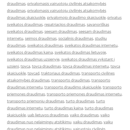
draudimas
,
privalomasis vairuotojų civilinės atsakomybės
draudimas
,
privalomasis vairuotojų civilinės atsakomybės
draudimas skaiciuokle
,
privalomojo draudimo skaiciuokle
,
privatus
sveikatos draudimas
,
repatriacijos draudimas
,
savanoriškas
sveikatos draudimas
,
seesam draudimas
,
seesam draudimas
internetu
,
seimos draudimas
,
socialinis draudimas
,
studiju
draudimas
,
sveikatos draudimas
,
sveikatos draudimas internetu
,
sveikatos draudimas kaina
,
sveikatos draudimas lietuvoje
,
sveikatos draudimas uzsienyje
,
sveikatos draudimas vykstant i
uzsieni
,
tpvca
,
tpvca draudimas
,
tpvca draudimas internetu
,
tpvca
skaiciuokle
,
tpvcad
,
traktoriaus draudimas
,
transporto civilines
atsakomybes draudimas
,
transporto draudimas
,
transporto
draudimas internetu
,
transporto draudimo skaiciuokle
,
transporto
priemones draudimas
,
transporto priemones draudimas internetu
,
transporto priemonių draudimas
,
turto draudimas
,
turto
draudimas internetu
,
turto draudimas kaina
,
turto draudimas
skaiciuokle
,
uab lietuvos draudimas
,
vaiko draudimas
,
vaiko
draudimas nuo nelaimingų atsitikimų
,
vaiku draudimas
,
vaikų
draudimas nuo nelaimingų atsitikimų
,
vairuotojų civilinės