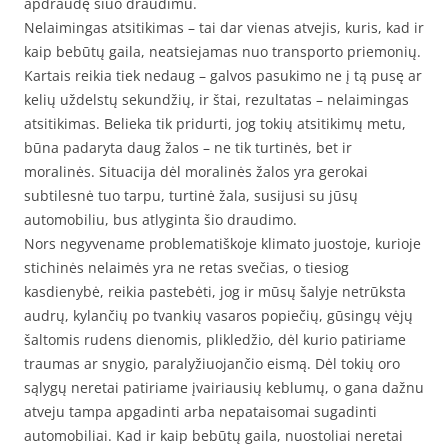
apdraudę šiuo draudimu.
Nelaimingas atsitikimas – tai dar vienas atvejis, kuris, kad ir
kaip bebūtų gaila, neatsiejamas nuo transporto priemonių.
Kartais reikia tiek nedaug – galvos pasukimo ne į tą pusę ar
kelių uždelstų sekundžių, ir štai, rezultatas – nelaimingas
atsitikimas. Belieka tik pridurti, jog tokių atsitikimų metu,
būna padaryta daug žalos – ne tik turtinės, bet ir
moralinės. Situacija dėl moralinės žalos yra gerokai
subtilesnė tuo tarpu, turtinė žala, susijusi su jūsų
automobiliu, bus atlyginta šio draudimo.
Nors negyvename problematiškoje klimato juostoje, kurioje
stichinės nelaimės yra ne retas svečias, o tiesiog
kasdienybė, reikia pastebėti, jog ir mūsų šalyje netrūksta
audrų, kylančių po tvankių vasaros popiečių, gūsingų vėjų
šaltomis rudens dienomis, plikledžio, dėl kurio patiriame
traumas ar snygio, paralyžiuojančio eismą. Dėl tokių oro
sąlygų neretai patiriame įvairiausių keblumų, o gana dažnu
atveju tampa apgadinti arba nepataisomai sugadinti
automobiliai. Kad ir kaip bebūtų gaila, nuostoliai neretai