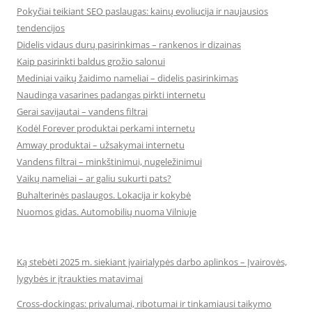
Pokyčiai teikiant SEO paslaugas: kainų evoliucija ir naujausios
tendencijos
Didelis vidaus durų pasirinkimas – rankenos ir dizainas
Kaip pasirinkti baldus grožio salonui
Mediniai vaikų žaidimo nameliai – didelis pasirinkimas
Naudinga vasarines padangas pirkti internetu
Gerai savijautai – vandens filtrai
Kodėl Forever produktai perkami internetu
Amway produktai – užsakymai internetu
Vandens filtrai – minkštinimui, nugeležinimui
Vaikų nameliai – ar galiu sukurti pats?
Buhalterinės paslaugos. Lokacija ir kokybė
Nuomos gidas. Automobilių nuoma Vilniuje
Ką stebėti 2025 m. siekiant įvairialypės darbo aplinkos – Įvairovės,
lygybės ir įtraukties matavimai
Cross-dockingas: privalumai, ribotumai ir tinkamiausi taikymo