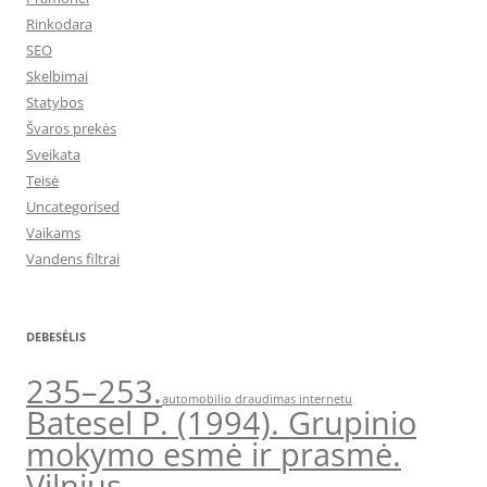
Rinkodara
SEO
Skelbimai
Statybos
Švaros prekės
Sveikata
Teisė
Uncategorised
Vaikams
Vandens filtrai
DEBESĖLIS
235–253.
automobilio draudimas internetu
Batesel P. (1994). Grupinio
mokymo esmė ir prasmė.
Vilnius.