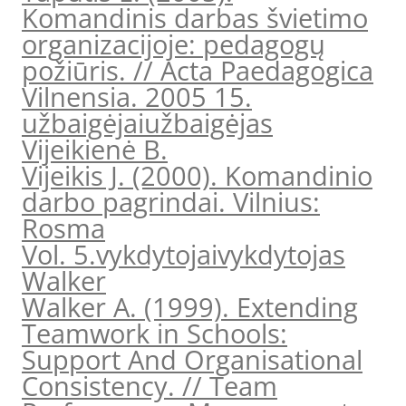
Komandinis darbas švietimo
organizacijoje: pedagogų
požiūris. // Acta Paedagogica
Vilnensia. 2005 15.
užbaigėjai
užbaigėjas
Vijeikienė B.
Vijeikis J. (2000). Komandinio
darbo pagrindai. Vilnius:
Rosma
Vol. 5.
vykdytojai
vykdytojas
Walker
Walker A. (1999). Extending
Teamwork in Schools:
Support And Organisational
Consistency. // Team