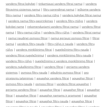
vandens filtrai kokybei
|
tinkamiausi vandens filtrai namui
|
vandens
filtravimo sistemos namui
|
filtrų sprendimai namui
|
ieškome vandens
filtrų namui
|
vandens filtrų namui rūšys
|
vandens kokybei filtrai namui
|
vandens namui filtrų pasirinkimas
|
vandens filtrų rtūšys
|
vandens
kokybei name
|
rekomenduojami vandens filtrai namui
|
vandens filtrai
namui
|
filtrų namui rūšys
|
vandens filtrų rūšys
|
vandens filtrai namui
|
namui naudingi osmoso filtrai
|
namui geriausi osmoso filtrai
|
filtrai
namui
|
vandens filtrų nauda
|
filtrų rūšys ir nauda
|
vandens filtrų
rūšys
|
vandens minkštinimo filtrai
|
nugeležinimo filtrų nauda
|
vandens filtrai nugeležinimui
|
vandens minkštinimo filtrų nauda
|
vandens filtrų rūšys
|
nugeležinimo ir vandens monkštinimo filtrai
|
vandens nukalkinimo filtrai
|
vandens filtrai
|
geriamo vandens
sistemos
|
osmoso filtrų nauda
|
atbulinio osmoso filtrai
|
seo
straipsniu talpinimas
|
aquaphor vandens filtrai
|
aquaphor filtrai
|
osmoso filtrų nauda
|
osmoso filtrai
|
vandens filtrai aquaphor
|
geriamo vandens filtrai
|
aquaphor filtrai
|
aquaphor filtrai
|
aquaphor
filtrai
|
aquaphor filtrai
|
aquaphor namams ir pramonei
|
aquaphor
filtrai
|
aquaphor filtrai
|
aquaphor filtrų nauda
|
aquaphor filtrai
|
aquapgor filtrai ir nauda
|
aquaphor filtrai
|
aquaphor filtrai
|
vandens