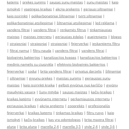
katems
|
prekes sunims
|
sausas sunu maistas
|
sunu maistas
|
kaip
ismokyti
|
ypatingas kraikas
|
akcija prekems
|
geriausi siltnamiai
|
kaip issirinkti
|
polikarbonatiniai šiltnamiai
|
tvirti siltnamiai
|
polikarbonatiniai atsiliepimai
|
šiltnamiai atsiliepimai
|
led reklama
|
vandens filtrai
|
vandens filtrai
|
renkamės filtrus
|
tinkamiausias
maistas
|
maistas internetu
|
geriausias ėdalas
|
augintojams
|
blogas
|
straipsniai
|
straipsniai
|
straipsniai
|
fejerverkai
|
ieskantiems filtru
|
filtrai namui
|
filtru nauda
|
vandens filtrai
|
vandens filtrai
|
biologinės bakterijos
|
kanalizacijos kvapas
|
kanalizacijos bakterijos
|
medinis namelis su ciuozykla
|
efektyvio biologinės bakterijos
|
fejerverkai
|
sodui
|
brita vandens filtrai
|
privatus darzelis
|
šiltnamiai
|
siltnamiai
|
gyvunu prekes
|
maistas sunims
|
geriausias sunu
maistas
|
kaip issirinkti kraika
|
gelbsti gyvūnus nuo karščio
|
gyvūnų
maudynės vasarą
|
šunų mityba
|
sausas maistas
|
kačių kraikas
|
kraikas katėms
|
gyvūnams internetu
|
perkamiausios internetu
|
geriausias kraikas
|
akcija prekems
|
zooprekės
|
profesionalūs
fejerverkai
|
kraikas katems
|
tinkamas kraikas
|
filtru rusys
|
kaip
ismokyti
|
kačių kraikas
|
kas yra odontologas
|
brita maxtra filtrai
|
aluna
|
brita aluna
|
marella 2,4
|
marella 3,5
|
style 2,4
|
style 3,6
|