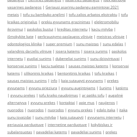
vasarines padangos
|
Geriausi asariniu padangu gamintojai 2021
metais
|
tofu su bambuko anglimi
|
tofu zalios arbatos ekstraktu
|
tofu
kraikas originalus
|
prekiu gyvunams grazinimas
|
elektromobiliu
ikrovimui
|
paskolos bustui
|
kreditas internetu
|
kaciu mityba
|
išmokykite katę
|
perkraustymo paslaugos vilniuje
|
meistras vilniuje
|
odontologijos klinika
|
super premium
|
sunu maistas
|
sunu edalas
|
valandinis darzelis vilniuje
|
josera katems
|
josera sunims
|
paskolos
internetu
|
guoliai sunims
|
dubeneliai sunims
|
sunu dziovintuvai
|
konservai sunims
|
kaciu tualetas
|
sausas maistas katems
|
konservai
katems
|
silikoninis kraikas
|
bentonitinis kraikas
|
tofu kraikas
|
sausas maistas sunims
|
info
|
kaip sutaupyti gyvunams
|
prekes
gyvunams
|
gyvunu prieziura
|
gyvunu augintojams
|
šunims
|
katėms
|
gyvunu prekes
|
tofu kraiko naudojimas
|
ar patiks tofu
|
augalinė
alternatyva
|
gyvunu prekes
|
kontaktai
|
apie mus
|
naujienos
|
nuorodos
|
nuorodos
|
nuorodos
|
gyvunu prekes
|
edalo itaka
|
itaka
sunu isvaizdai
|
sunu mityba
|
kaip sutaupyti
|
gyvunams internetu
|
geriausia parduotuve
|
internetine parduotuve
|
kokybiskas ir
subalansuotas
|
pavadeliai katems
|
pavadeliai sunims
|
prekes