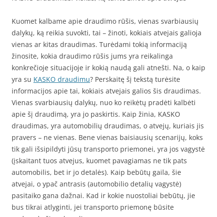
Kuomet kalbame apie draudimo rūšis, vienas svarbiausių
dalykų, ką reikia suvokti, tai – žinoti, kokiais atvejais galioja
vienas ar kitas draudimas. Turėdami tokią informaciją
žinosite, kokia draudimo rūšis jums yra reikalinga
konkrečioje situacijoje ir kokią naudą gali atnešti. Na, o kaip
yra su
KASKO draudimu
? Perskaitę šį tekstą turėsite
informacijos apie tai, kokiais atvejais galios šis draudimas.
Vienas svarbiausių dalykų, nuo ko reikėtų pradėti kalbėti
apie šį draudimą, yra jo paskirtis. Kaip žinia, KASKO
draudimas, yra automobilių draudimas, o atvejų, kuriais jis
pravers – ne vienas. Bene vienas baisiausių scenarijų, koks
tik gali išsipildyti jūsų transporto priemonei, yra jos vagystė
(įskaitant tuos atvejus, kuomet pavagiamas ne tik pats
automobilis, bet ir jo detalės). Kaip bebūtų gaila, šie
atvejai, o ypač antrasis (automobilio detalių vagystė)
pasitaiko gana dažnai. Kad ir kokie nuostoliai bebūtų, jie
bus tikrai atlyginti, jei transporto priemonę būsite