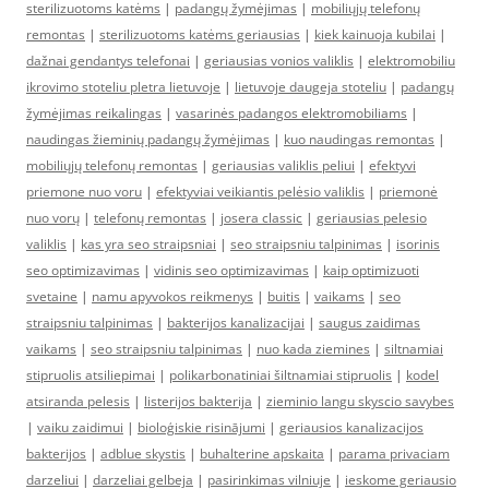
sterilizuotoms katėms
|
padangų žymėjimas
|
mobiliųjų telefonų
remontas
|
sterilizuotoms katėms geriausias
|
kiek kainuoja kubilai
|
dažnai gendantys telefonai
|
geriausias vonios valiklis
|
elektromobiliu
ikrovimo stoteliu pletra lietuvoje
|
lietuvoje daugeja stoteliu
|
padangų
žymėjimas reikalingas
|
vasarinės padangos elektromobiliams
|
naudingas žieminių padangų žymėjimas
|
kuo naudingas remontas
|
mobiliųjų telefonų remontas
|
geriausias valiklis peliui
|
efektyvi
priemone nuo voru
|
efektyviai veikiantis pelėsio valiklis
|
priemonė
nuo vorų
|
telefonų remontas
|
josera classic
|
geriausias pelesio
valiklis
|
kas yra seo straipsniai
|
seo straipsniu talpinimas
|
isorinis
seo optimizavimas
|
vidinis seo optimizavimas
|
kaip optimizuoti
svetaine
|
namu apyvokos reikmenys
|
buitis
|
vaikams
|
seo
straipsniu talpinimas
|
bakterijos kanalizacijai
|
saugus zaidimas
vaikams
|
seo straipsniu talpinimas
|
nuo kada ziemines
|
siltnamiai
stipruolis atsiliepimai
|
polikarbonatiniai šiltnamiai stipruolis
|
kodel
atsiranda pelesis
|
listerijos bakterija
|
zieminio langu skyscio savybes
|
vaiku zaidimui
|
bioloģiskie risinājumi
|
geriausios kanalizacijos
bakterijos
|
adblue skystis
|
buhalterine apskaita
|
parama privaciam
darzeliui
|
darzeliai gelbeja
|
pasirinkimas vilniuje
|
ieskome geriausio