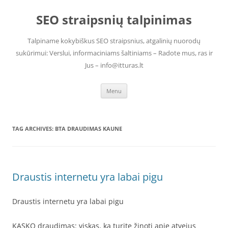
Skip
to
SEO straipsnių talpinimas
content
Talpiname kokybiškus SEO straipsnius, atgalinių nuorodų
sukūrimui: Verslui, informaciniams šaltiniams – Radote mus, ras ir
Jus – info@itturas.lt
Menu
TAG ARCHIVES:
BTA DRAUDIMAS KAUNE
Draustis internetu yra labai pigu
Draustis internetu yra labai pigu
KASKO draudimas: viskas, ką turite žinoti apie atvejus