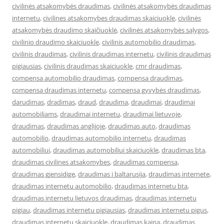
civilinės atsakomybės draudimas
,
civilinės atsakomybės draudimas
internetu
,
civilines atsakomybes draudimas skaiciuokle
,
civilinės
atsakomybės draudimo skaičiuoklė
,
civilinės atsakomybės sąlygos
,
civilinio draudimo skaiciuokle
,
civilinis automobilio draudimas
,
civilinis draudimas
,
civilinis draudimas internetu
,
civilinis draudimas
pigiausias
,
civilinis draudimas skaiciuokle
,
cmr draudimas
,
compensa automobilio draudimas
,
compensa draudimas
,
compensa draudimas internetu
,
compensa gyvybės draudimas
,
darudimas
,
dradimas
,
draud
,
draudima
,
draudimai
,
draudimai
automobiliams
,
draudimai internetu
,
draudimai lietuvoje
,
draudimas
,
draudimas anglijoje
,
draudimas auto
,
draudimas
automobilio
,
draudimas automobilio internetu
,
draudimas
automobiliui
,
draudimas automobiliui skaiciuokle
,
draudimas bta
,
draudimas civilines atsakomybes
,
draudimas compensa
,
draudimas gjensidige
,
draudimas i baltarusija
,
draudimas internete
,
draudimas internetu automobilio
,
draudimas internetu bta
,
draudimas internetu lietuvos draudimas
,
draudimas internetu
pigiau
,
draudimas internetu pigiausias
,
draudimas internetu pigus
,
draudimas internetu skaiciuokle
,
draudimas kaina
,
draudimas