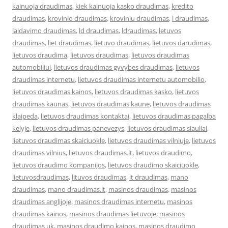
kainuoja draudimas
,
kiek kainuoja kasko draudimas
,
kredito
draudimas
,
krovinio draudimas
,
kroviniu draudimas
,
l draudimas
,
laidavimo draudimas
,
ld draudimas
,
ldraudimas
,
letuvos
draudimas
,
liet draudimas
,
lietuvo draudimas
,
lietuvos darudimas
,
lietuvos draudima
,
lietuvos draudimas
,
lietuvos draudimas
automobiliui
,
lietuvos draudimas gyvybes draudimas
,
lietuvos
draudimas internetu
,
lietuvos draudimas internetu automobilio
,
lietuvos draudimas kainos
,
lietuvos draudimas kasko
,
lietuvos
draudimas kaunas
,
lietuvos draudimas kaune
,
lietuvos draudimas
klaipeda
,
lietuvos draudimas kontaktai
,
lietuvos draudimas pagalba
kelyje
,
lietuvos draudimas panevezys
,
lietuvos draudimas siauliai
,
lietuvos draudimas skaiciuokle
,
lietuvos draudimas vilniuje
,
lietuvos
draudimas vilnius
,
lietuvos draudimas.lt
,
lietuvos draudimo
,
lietuvos draudimo kompanijos
,
lietuvos draudimo skaiciuokle
,
lietuvosdraudimas
,
lituvos draudimas
,
lt draudimas
,
mano
draudimas
,
mano draudimas.lt
,
masinos draudimas
,
masinos
draudimas anglijoje
,
masinos draudimas internetu
,
masinos
draudimas kainos
,
masinos draudimas lietuvoje
,
masinos
draudimas uk
,
masinos draudimo kainos
,
masinos draudimo