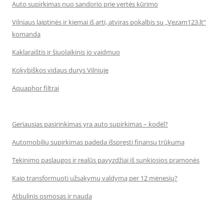
Auto supirkimas nuo sandorio prie vertės kūrimo
Vilniaus laiptinės ir kiemai iš arti, atviras pokalbis su „Vezam123.lt“
komanda
Kaklaraištis ir šiuolaikinis jo vaidmuo
Kokybiškos vidaus durys Vilniuje
Aquaphor filtrai
Geriausias pasirinkimas yra auto supirkimas – kodėl?
Automobilių supirkimas padeda išspręsti finansų trūkumą
Tekinimo paslaugos ir realūs pavyzdžiai iš sunkiosios pramonės
Kaip transformuoti užsakymų valdymą per 12 mėnesių?
Atbulinis osmosas ir nauda