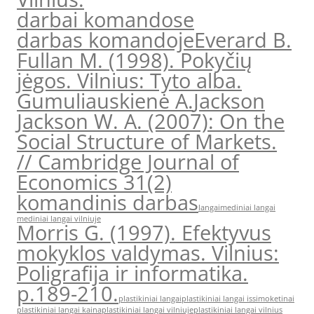
darbai komandose
darbas komandoje
Everard B.
Fullan M. (1998). Pokyčių
jėgos. Vilnius: Tyto alba.
Gumuliauskienė A.
Jackson
Jackson W. A. (2007): On the
Social Structure of Markets.
// Cambridge Journal of
Economics 31(2)
komandinis darbas
langai
mediniai langai
mediniai langai vilniuje
Morris G. (1997). Efektyvus
mokyklos valdymas. Vilnius:
Poligrafija ir informatika.
p.189-210.
plastikiniai langai
plastikiniai langai issimoketinai
plastikiniai langai kaina
plastikiniai langai vilniuje
plastikiniai langai vilnius