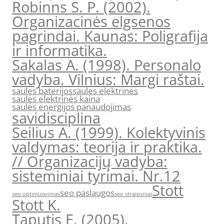
Robinns S. P. (2002).
Organizacinės elgsenos
pagrindai. Kaunas: Poligrafija
ir informatika.
Sakalas A. (1998). Personalo
vadyba. Vilnius: Margi raštai.
saules baterijos
saules elektrines
saulės elektrinės kaina
saulės energijos panaudojimas
savidisciplina
Seilius A. (1999). Kolektyvinis
valdymas: teorija ir praktika.
// Organizacijų vadyba:
sisteminiai tyrimai. Nr.12
Stott
seo paslaugos
seo optimizavimas
seo straipsniai
Stott K.
Taputis E. (2005).