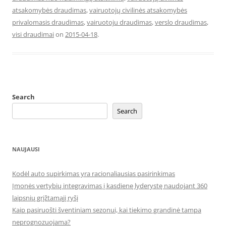
atsakomybės draudimas
,
vairuotojų civilinės atsakomybės
privalomasis draudimas
,
vairuotoju draudimas
,
verslo draudimas
,
visi draudimai
on
2015-04-18
.
Search
Search
NAUJAUSI
Kodėl auto supirkimas yra racionaliausias pasirinkimas
Įmonės vertybių integravimas į kasdienę lyderystę naudojant 360
laipsnių grįžtamąjį ryšį
Kaip pasiruošti šventiniam sezonui, kai tiekimo grandinė tampa
neprognozuojama?