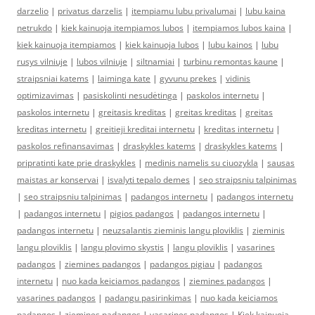
darzelio
|
privatus darzelis
|
itempiamu lubu privalumai
|
lubu kaina
netrukdo
|
kiek kainuoja itempiamos lubos
|
itempiamos lubos kaina
|
kiek kainuoja itempiamos
|
kiek kainuoja lubos
|
lubu kainos
|
lubu
rusys vilniuje
|
lubos vilniuje
|
siltnamiai
|
turbinu remontas kaune
|
straipsniai katems
|
laiminga kate
|
gyvunu prekes
|
vidinis
optimizavimas
|
pasiskolinti nesudėtinga
|
paskolos internetu
|
paskolos internetu
|
greitasis kreditas
|
greitas kreditas
|
greitas
kreditas internetu
|
greitieji kreditai internetu
|
kreditas internetu
|
paskolos refinansavimas
|
draskykles katems
|
draskykles katems
|
pripratinti kate prie draskykles
|
medinis namelis su ciuozykla
|
sausas
maistas ar konservai
|
isvalyti tepalo demes
|
seo straipsniu talpinimas
|
seo straipsniu talpinimas
|
padangos internetu
|
padangos internetu
|
padangos internetu
|
pigios padangos
|
padangos internetu
|
padangos internetu
|
neuzsalantis zieminis langu ploviklis
|
zieminis
langu ploviklis
|
langu plovimo skystis
|
langu ploviklis
|
vasarines
padangos
|
ziemines padangos
|
padangos pigiau
|
padangos
internetu
|
nuo kada keiciamos padangos
|
ziemines padangos
|
vasarines padangos
|
padangu pasirinkimas
|
nuo kada keiciamos
padangos
|
ziemines padangos
|
vasarines padangos
|
Kiek kainuoja