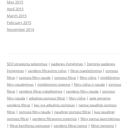
May 2015
April 2015
March 2015
February 2015
November 2014
SEO straipsniu talpinimas
|
padangų žymėjimas
|
žieminių padangų
žymėjimas
|
vandens filtravimo rūšys
|
filtrai nugeležinimui
|
osmoso
filtrai
|
osmoso filtrų nauda
|
osmoso filtrai
|
filtrų rūšys
|
minkštinimo
filtrų naudojimas
|
minkštinimo sistema
|
filtrų rūšys ir nauda
|
osmoso
filtrai
|
vandens filtrai nukalkinimui
|
vandens filtrų nauda
|
osmoso
filtrų nauda
|
atbulinio osmoso filtrai
|
filtrų rūšys
|
apie geriamo
vandens filtrus
|
kas yra atbulinis osmosas
|
namui naudingi osmoso
filtrai
|
osmoso filtrų nauda
|
naudingi osmoso filtrai
|
kuo naudingi
osmoso filtrai
|
vandens filtravimo sistemos
|
filtrų namui pasirinkimas
|
filtrai komfortui namuose
|
vandens filtrai namui
|
filtrai namams
|