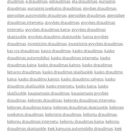
drudimas
,
e draudimas
,
edraudimas
,
eta draudimas
,
europinis
draudimas
,
europinis sveikatos draudimas
,
givybes draudimas
,
gjensidige automobilio draudimas
,
gjensidige draudimas
,
gjensidige
draudimas internetu
,
gyvybės draudimas
,
gyvybes draudimas
internetu
,
gyvybes draudimas kaina
,
gyvybes draudimas
skaiciuokle
,
gyvybes draudimo skaiciuokle
,
hansa gyvybės
draudimas
,
investicinis draudimas
,
investicinis gyvybės draudimas
,
kas yra draudimas
,
kasco draudimas
,
kasko draudimas
,
kasko
draudimas automobiliui
,
kasko draudimas internetu
,
kasko
draudimas kaina
,
kasko draudimas kainos
,
kasko draudimas
lietuvos draudimas
,
kasko draudimas skaičiuoklė
,
kasko draudimo
kaina
,
kasko draudimo kainos
,
kasko draudimo salygos
,
kasko
draudimo skaičiuoklė
,
kasko internetu
,
kasko kaina
,
kasko
skaičiuoklė
,
kaupiamasis draudimas
,
kaupiamasis gyvybės
draudimas
,
kelionės draudimas
,
kelionės draudimas internetu
,
keliones draudimas kaina
,
keliones draudimas skaiciuokle
,
keliones
sveikatos draudimas
,
kelioninis draudimas
,
kelioniu draudimas
,
kelionių draudimas internetu
,
kelionių draudimas kaina
,
kelioniu
draudimas skaiciuokle
,
kiek kainuoja automobilio draudimas
,
kiek