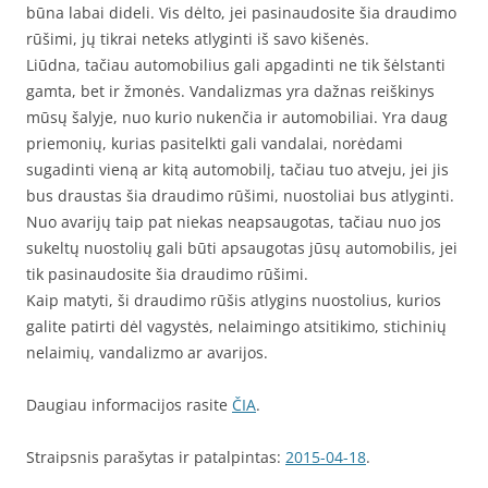
būna labai dideli. Vis dėlto, jei pasinaudosite šia draudimo
rūšimi, jų tikrai neteks atlyginti iš savo kišenės.
Liūdna, tačiau automobilius gali apgadinti ne tik šėlstanti
gamta, bet ir žmonės. Vandalizmas yra dažnas reiškinys
mūsų šalyje, nuo kurio nukenčia ir automobiliai. Yra daug
priemonių, kurias pasitelkti gali vandalai, norėdami
sugadinti vieną ar kitą automobilį, tačiau tuo atveju, jei jis
bus draustas šia draudimo rūšimi, nuostoliai bus atlyginti.
Nuo avarijų taip pat niekas neapsaugotas, tačiau nuo jos
sukeltų nuostolių gali būti apsaugotas jūsų automobilis, jei
tik pasinaudosite šia draudimo rūšimi.
Kaip matyti, ši draudimo rūšis atlygins nuostolius, kurios
galite patirti dėl vagystės, nelaimingo atsitikimo, stichinių
nelaimių, vandalizmo ar avarijos.
Daugiau informacijos rasite
ČIA
.
Straipsnis parašytas ir patalpintas:
2015-04-18
.