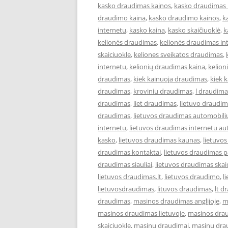
kasko draudimas kainos
,
kasko draudimas 
draudimo kaina
,
kasko draudimo kainos
,
k
internetu
,
kasko kaina
,
kasko skaičiuoklė
,
k
kelionės draudimas
,
kelionės draudimas in
skaiciuokle
,
keliones sveikatos draudimas
,
internetu
,
kelionių draudimas kaina
,
kelion
draudimas
,
kiek kainuoja draudimas
,
kiek 
draudimas
,
kroviniu draudimas
,
l draudima
draudimas
,
liet draudimas
,
lietuvo draudi
draudimas
,
lietuvos draudimas automobili
internetu
,
lietuvos draudimas internetu au
kasko
,
lietuvos draudimas kaunas
,
lietuvo
draudimas kontaktai
,
lietuvos draudimas p
draudimas siauliai
,
lietuvos draudimas skai
lietuvos draudimas.lt
,
lietuvos draudimo
,
l
lietuvosdraudimas
,
lituvos draudimas
,
lt d
draudimas
,
masinos draudimas anglijoje
,
m
masinos draudimas lietuvoje
,
masinos dra
skaiciuokle
,
masinu draudimai
,
masinu dra