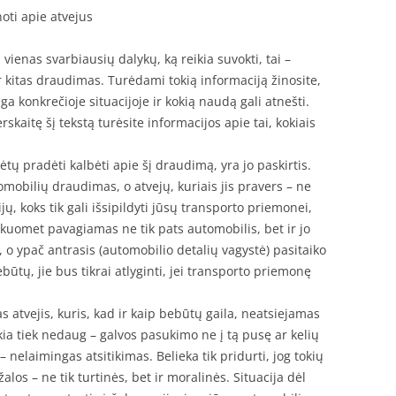
oti apie atvejus
enas svarbiausių dalykų, ką reikia suvokti, tai –
 ar kitas draudimas. Turėdami tokią informaciją žinosite,
a konkrečioje situacijoje ir kokią naudą gali atnešti.
erskaitę šį tekstą turėsite informacijos apie tai, kokiais
tų pradėti kalbėti apie šį draudimą, yra jo paskirtis.
mobilių draudimas, o atvejų, kuriais jis pravers – ne
ų, koks tik gali išsipildyti jūsų transporto priemonei,
, kuomet pavagiamas ne tik pats automobilis, bet ir jo
i, o ypač antrasis (automobilio detalių vagystė) pasitaiko
būtų, jie bus tikrai atlyginti, jei transporto priemonę
s atvejis, kuris, kad ir kaip bebūtų gaila, neatsiejamas
ia tiek nedaug – galvos pasukimo ne į tą pusę ar kelių
– nelaimingas atsitikimas. Belieka tik pridurti, jog tokių
os – ne tik turtinės, bet ir moralinės. Situacija dėl