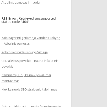
Atbulinis osmosas ir nauda
RSS Error:
Retrieved unsupported
status code "404"
Kaip pagerinti geriamojo vandens kokybę
– Atbulinis osmosas
Kokybiškos vidaus durys Vilniuje
CBD aliejaus poveikis – nauda ir šalutinis
poveikis
Įtempiamų lubų kaina – privalumai,
montavimas
Kiek kainuoja SEO straipsnių talpinimas
Auto supirkimas turi realią finansinę vertę