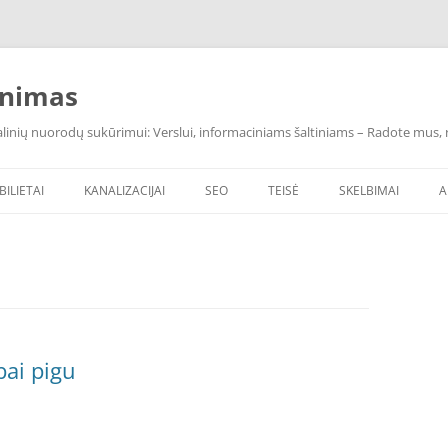
inimas
inių nuorodų sukūrimui: Verslui, informaciniams šaltiniams – Radote mus, ras
BILIETAI
KANALIZACIJAI
SEO
TEISĖ
SKELBIMAI
A
bai pigu