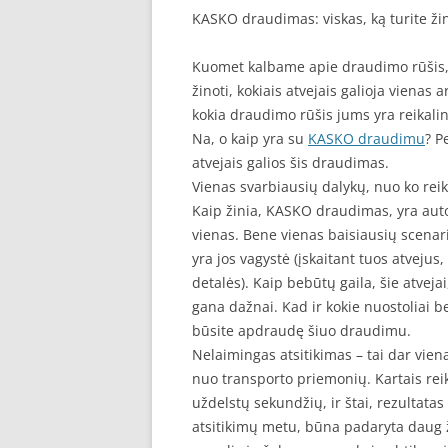
KASKO draudimas: viskas, ką turite žin
Kuomet kalbame apie draudimo rūšis, vi
žinoti, kokiais atvejais galioja vienas
kokia draudimo rūšis jums yra reikaling
Na, o kaip yra su
KASKO draudimu
? P
atvejais galios šis draudimas.
Vienas svarbiausių dalykų, nuo ko reikė
Kaip žinia, KASKO draudimas, yra auto
vienas. Bene vienas baisiausių scenarij
yra jos vagystė (įskaitant tuos atvejus
detalės). Kaip bebūtų gaila, šie atveja
gana dažnai. Kad ir kokie nuostoliai be
būsite apdraudę šiuo draudimu.
Nelaimingas atsitikimas – tai dar viena
nuo transporto priemonių. Kartais reik
uždelstų sekundžių, ir štai, rezultatas 
atsitikimų metu, būna padaryta daug žal