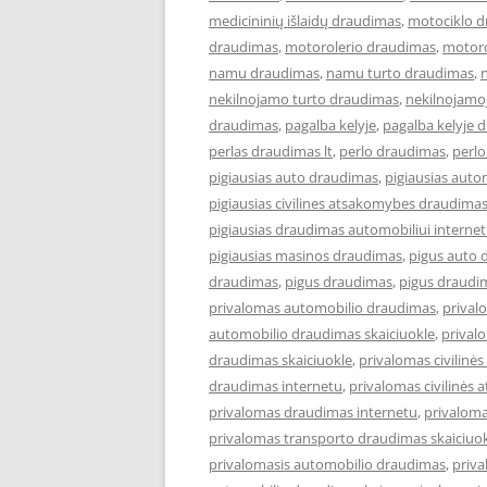
medicininių išlaidų draudimas
,
motociklo 
draudimas
,
motorolerio draudimas
,
motoro
namu draudimas
,
namu turto draudimas
,
nekilnojamo turto draudimas
,
nekilnojamo
draudimas
,
pagalba kelyje
,
pagalba kelyje 
perlas draudimas lt
,
perlo draudimas
,
perlo
pigiausias auto draudimas
,
pigiausias aut
pigiausias civilines atsakomybes draudima
pigiausias draudimas automobiliui interne
pigiausias masinos draudimas
,
pigus auto 
draudimas
,
pigus draudimas
,
pigus draudi
privalomas automobilio draudimas
,
prival
automobilio draudimas skaiciuokle
,
prival
draudimas skaiciuokle
,
privalomas civilin
draudimas internetu
,
privalomas civilinės
privalomas draudimas internetu
,
privaloma
privalomas transporto draudimas skaiciuo
privalomasis automobilio draudimas
,
priva