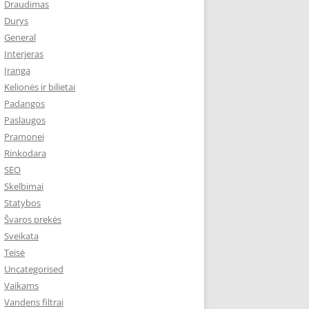
Draudimas
Durys
General
Interjeras
Įranga
Kelionės ir bilietai
Padangos
Paslaugos
Pramonei
Rinkodara
SEO
Skelbimai
Statybos
Švaros prekės
Sveikata
Teisė
Uncategorised
Vaikams
Vandens filtrai