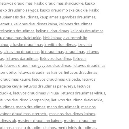
lietuvos draudimas
,
kasko draudimas skaičiuoklė
,
kasko
asko draudimo salygos
,
kasko draudimo skaičiuoklė
,
kasko
aupiamasis draudimas
,
kaupiamasis gyvybės draudimas
,
ternetu
,
keliones draudimas kaina
,
keliones draudimas
kelioninis draudimas
,
kelioniu draudimas
,
kelionių draudimas
iu draudimas skaiciuokle
,
kiek kainuoja automobilio
kainuoja kasko draudimas
,
kredito draudimas
,
krovinio
s
,
laidavimo draudimas
,
ld draudimas
,
ldraudimas
,
letuvos
mas
,
lietuvos darudimas
,
lietuvos draudima
,
lietuvos
ui
,
lietuvos draudimas gyvybes draudimas
,
lietuvos draudimas
tomobilio
,
lietuvos draudimas kainos
,
lietuvos draudimas
s draudimas kaune
,
lietuvos draudimas klaipeda
,
lietuvos
agalba kelyje
,
lietuvos draudimas panevezys
,
lietuvos
ciuokle
,
lietuvos draudimas vilniuje
,
lietuvos draudimas vilnius
,
ietuvos draudimo kompanijos
,
lietuvos draudimo skaiciuokle
,
raudimas
,
mano draudimas
,
mano draudimas.lt
,
masinos
asinos draudimas internetu
,
masinos draudimas kainos
,
udimas uk
,
masinos draudimo kainos
,
masinos draudimo
udimas
,
masinu draudimo kainos
,
medicininis draudimas
,