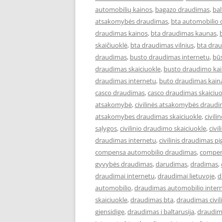
automobilių kainos
,
bagazo draudimas
,
ba
atsakomybės draudimas
,
bta automobilio
draudimas kainos
,
bta draudimas kaunas
,
skaičiuoklė
,
bta draudimas vilnius
,
bta drau
draudimas
,
busto draudimas internetu
,
bū
draudimas skaiciuokle
,
busto draudimo ka
draudimas internetu
,
buto draudimas kain
casco draudimas
,
casco draudimas skaiciuo
atsakomybė
,
civilinės atsakomybės draud
atsakomybes draudimas skaiciuokle
,
civil
sąlygos
,
civilinio draudimo skaiciuokle
,
civi
draudimas internetu
,
civilinis draudimas pi
compensa automobilio draudimas
,
compen
gyvybės draudimas
,
darudimas
,
dradimas
,
draudimai internetu
,
draudimai lietuvoje
,
d
automobilio
,
draudimas automobilio inter
skaiciuokle
,
draudimas bta
,
draudimas civi
gjensidige
,
draudimas i baltarusija
,
draudim