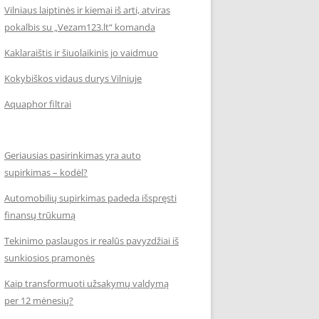
Vilniaus laiptinės ir kiemai iš arti, atviras
pokalbis su „Vezam123.lt“ komanda
Kaklaraištis ir šiuolaikinis jo vaidmuo
Kokybiškos vidaus durys Vilniuje
Aquaphor filtrai
Geriausias pasirinkimas yra auto
supirkimas – kodėl?
Automobilių supirkimas padeda išspręsti
finansų trūkumą
Tekinimo paslaugos ir realūs pavyzdžiai iš
sunkiosios pramonės
Kaip transformuoti užsakymų valdymą
per 12 mėnesių?