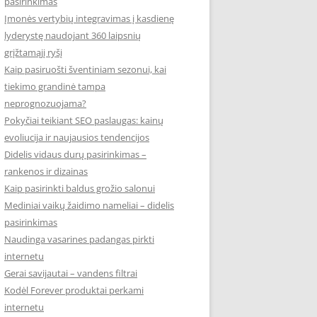
pasirinkimas
Įmonės vertybių integravimas į kasdienę
lyderystę naudojant 360 laipsnių
grįžtamąjį ryšį
Kaip pasiruošti šventiniam sezonui, kai
tiekimo grandinė tampa
neprognozuojama?
Pokyčiai teikiant SEO paslaugas: kainų
evoliucija ir naujausios tendencijos
Didelis vidaus durų pasirinkimas –
rankenos ir dizainas
Kaip pasirinkti baldus grožio salonui
Mediniai vaikų žaidimo nameliai – didelis
pasirinkimas
Naudinga vasarines padangas pirkti
internetu
Gerai savijautai – vandens filtrai
Kodėl Forever produktai perkami
internetu