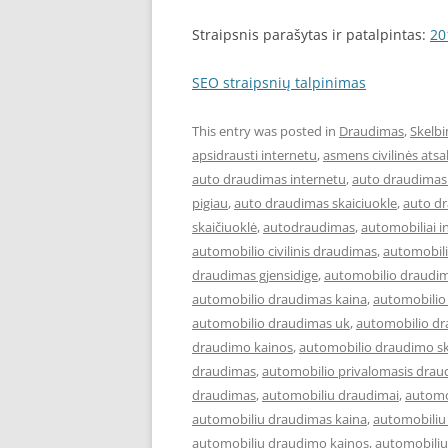
Straipsnis parašytas ir patalpintas:
20
SEO straipsnių talpinimas
This entry was posted in
Draudimas
,
Skelbi
apsidrausti internetu
,
asmens civilinės at
auto draudimas internetu
,
auto draudimas 
pigiau
,
auto draudimas skaiciuokle
,
auto d
skaičiuoklė
,
autodraudimas
,
automobiliai i
automobilio civilinis draudimas
,
automobil
draudimas gjensidige
,
automobilio draudim
automobilio draudimas kaina
,
automobilio
automobilio draudimas uk
,
automobilio dr
draudimo kainos
,
automobilio draudimo sk
draudimas
,
automobilio privalomasis drau
draudimas
,
automobiliu draudimai
,
automo
automobiliu draudimas kaina
,
automobiliu
automobiliu draudimo kainos
,
automobiliu