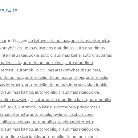
15-04-18
.
mai
and tagged
ab lietuvos draudimas
,
apsidrausk internetu
,
sakomybės draudimas
,
asmens draudimas
,
auto draudimas
,
internetu skaiciuokle
,
auto draudimas kaina
,
auto draudimas
raudimas uk
,
auto draudimo kainos
,
auto draudimo
nternetu
,
automobilio civilinės atsakomybės draudimas
,
io draudimas
,
automobilio draudimas anglijoje
,
automobilio
as internetu
,
automobilio draudimas internetu skaiciuokle
,
 draudimas kainos
,
automobilio draudimas skaiciuokle
,
audimas uzsienyje
,
automobilio draudimo kaina
,
automobilio
aičiuoklė
,
automobilio kaina
,
automobilio privalomasis
dimas internetu
,
automobilių civilinės atsakomybės
bilių draudimas
,
automobilių draudimas internetu
,
 draudimas kainos
,
automobilių draudimas skaičiuoklė
,
 draudimo skaiciuokle
,
automobiliu draudimu kainos
,