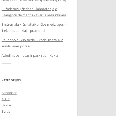
Sužadėtuvių žiedas su laboratorijoje
užaugintu deimantu – tvarus pasirinkimas
Ekstremalų krūvį atlaikančios medžiagos –
Tiekimas sunkiajai pramonei
Raudono aukso žiedai – kodėl jie traukia
šiuolaikines poras?
Atbulinis osmosas ir paskirtis – Kokia
nauda
KATEGORIJOS:
Annonser
AUTO
Baldai
Buitis