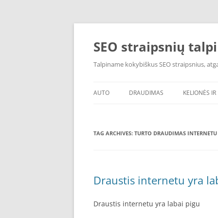
Skip
to
content
SEO straipsnių talp
Talpiname kokybiškus SEO straipsnius, atgal
AUTO
DRAUDIMAS
KELIONĖS IR 
TAG ARCHIVES:
TURTO DRAUDIMAS INTERNETU
Draustis internetu yra la
Draustis internetu yra labai pigu