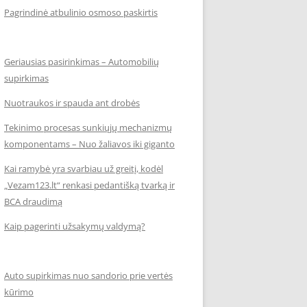
Pagrindinė atbulinio osmoso paskirtis
Geriausias pasirinkimas – Automobilių
supirkimas
Nuotraukos ir spauda ant drobės
Tekinimo procesas sunkiųjų mechanizmų
komponentams – Nuo žaliavos iki giganto
Kai ramybė yra svarbiau už greitį, kodėl
„Vezam123.lt“ renkasi pedantišką tvarką ir
BCA draudimą
Kaip pagerinti užsakymų valdymą?
Auto supirkimas nuo sandorio prie vertės
kūrimo