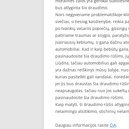
moralinės žalos yra gerokai subtilesnė 
bus atlyginta šio draudimo.
Nors negyvename problematiškoje klima
svečias, o tiesiog kasdienybė, reikia p
po tvankių vasaros popiečių, gūsingų v
patiriame traumas ar snygio, paralyžiu
įvairiausių keblumų, o gana dažnu at
automobiliai. Kad ir kaip bebūtų gaila, 
pasinaudosite šia draudimo rūšimi, jų t
Liūdna, tačiau automobilius gali apgad
yra dažnas reiškinys mūsų šalyje, nuo
kurias pasitelkti gali vandalai, norėda
jei jis bus draustas šia draudimo rūšim
neapsaugotas, tačiau nuo jos sukeltų n
pasinaudosite šia draudimo rūšimi.
Kaip matyti, ši draudimo rūšis atlygins
nelaimingo atsitikimo, stichinių nelai
Daugiau informacijos rasite
ČIA
.