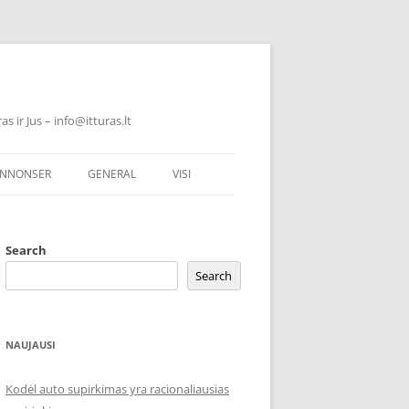
 ir Jus – info@itturas.lt
NNONSER
GENERAL
VISI
Search
Search
NAUJAUSI
Kodėl auto supirkimas yra racionaliausias