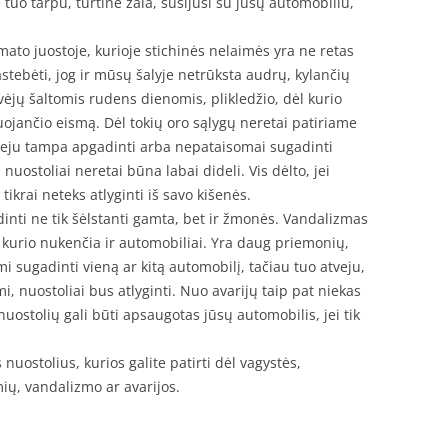
tuo tarpu, turtinė žala, susijusi su jūsų automobiliu,
to juostoje, kurioje stichinės nelaimės yra ne retas
astebėti, jog ir mūsų šalyje netrūksta audrų, kylančių
ėjų šaltomis rudens dienomis, plikledžio, dėl kurio
ojančio eismą. Dėl tokių oro sąlygų neretai patiriame
veju tampa apgadinti arba nepataisomai sugadinti
nuostoliai neretai būna labai dideli. Vis dėlto, jei
ikrai neteks atlyginti iš savo kišenės.
inti ne tik šėlstanti gamta, bet ir žmonės. Vandalizmas
 kurio nukenčia ir automobiliai. Yra daug priemonių,
mi sugadinti vieną ar kitą automobilį, tačiau tuo atveju,
i, nuostoliai bus atlyginti. Nuo avarijų taip pat niekas
uostolių gali būti apsaugotas jūsų automobilis, jei tik
 nuostolius, kurios galite patirti dėl vagystės,
mių, vandalizmo ar avarijos.