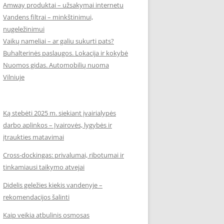
Amway produktai – užsakymai internetu
Vandens filtrai – minkštinimui,
nugeležinimui
Vaikų nameliai – ar galiu sukurti pats?
Buhalterinės paslaugos. Lokacija ir kokybė
Nuomos gidas. Automobilių nuoma
Vilniuje
Ką stebėti 2025 m. siekiant įvairialypės
darbo aplinkos – Įvairovės, lygybės ir
įtraukties matavimai
Cross-dockingas: privalumai, ribotumai ir
tinkamiausi taikymo atvejai
Didelis geležies kiekis vandenyje –
rekomendacijos šalinti
Kaip veikia atbulinis osmosas