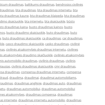
lticum draudimas
,
baltikums draudimas
,
bendrosios civilinės
 draudimas
,
bta draudimas
,
bta draudimas internetu
,
bta
bta draudimas kaune
,
bta draudimas klaipeda
,
bta draudimas
dimo skaiciuokle
,
bta internetu
,
bta skaiciuokle
,
būsto
sto draudimas kaina
,
busto draudimas kainos
,
busto
inos
,
busto draudimo skaiciuokle
,
buto draudimas
,
buto
a
,
buto draudimas skaiciuokle
,
ca draudimas
,
car draudimas
,
kle
,
casco draudimo skaiciuokle
,
casko draudimas
,
civilinė
imas
,
civilinės atsakomybės draudimas internetu
,
civilines
inės atsakomybės draudimo skaičiuoklė
,
civilinės atsakomybės
linis automobilio draudimas
,
civilinis draudimas
,
civilinis
giausias
,
civilinis draudimas skaiciuokle
,
cmr draudimas
,
sa draudimas
,
compensa draudimas internetu
,
compensa
draud
,
draudima
,
draudimai
,
draudimai automobiliams
,
raudimas
,
draudimas anglijoje
,
draudimas auto
,
draudimas
netu
,
draudimas automobiliui
,
draudimas automobiliui
lines atsakomybes
,
draudimas compensa
,
draudimas
as internete
,
draudimas internetu automobilio
,
draudimas