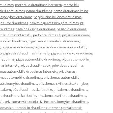
draudimas
,
motociklo draudimas internetu
,
motociklu
leriu draudimas
,
namo draudimas
,
namo draudimas kaina
,
ne gyvybės draudimas
,
neįvykusios kelionės draudimas
,
jo turto draudimas
,
nelaimingų atsitikimų draudimas
,
nt
draudimas
,
pagalbos kelyje draudimas
,
pasienio draudimas
,
 draudimas internetu
,
perlo draudimas.lt
,
pigiausi draudimai
,
omobilio draudimas
,
pigiausias automobiliu draudimas
,
s
,
pigiausias draudimas
,
pigiausias draudimas automobiliui
,
tu
,
pigiausias draudimas internetu
,
pigiausias kasko draudimas
,
draudimas
,
pigus automobilio draudimas
,
pigus automobiliu
mas internetu
,
pigus draudimas uk
,
priekabos draudimas
,
omas automobilio draudimas internetu
,
privalomas
omas automobiliu draudimas
,
privalomas automobiliu
ės atsakomybės draudimas
,
privalomas civilines atsakomybes
 atsakomybės draudimas skaiciuokle
,
privalomas draudimas
,
s draudimas skaiciuokle
,
privalomas sveikatos draudimas
,
kle
,
privalomas vairuotoju civilines atsakomybes draudimas
,
lomasis automobilio draudimas internetu
,
privalomasis