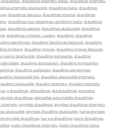
s draudimas
,
draudimas internetu pigiau
,
draudimas internetu
dimas internetu skaiciuokle
,
draudimas kaina
,
draudimas
voje
,
draudimas lietuvos
,
draudimas masinai
,
draudimas
kimų
,
draudimas nuo nelaimingų atsitikimų kaina
,
draudimas
sias
,
draudimas seesam
,
draudimas skaičiuoklė
,
draudimas
yje
,
draudimas vykstant i uzsieni
,
draudimo
,
draudimo
udimo bendrovės
,
draudimo bendrovės lietuvoje
,
draudimo
imo brokeris
,
draudimo įmonės
,
draudimo imones lietuvoje
,
o kainos skaičiuoklė
,
draudimo kompanija
,
draudimo
 gjensidige
,
draudimo kompanijos
,
draudimo kompanijos
siulymai
,
draudimo paslaugos
,
draudimo perrasymas
,
audimo skaiciuokle bta
,
draudimo skaiciuokle internetu
,
raudimu skaiciuokle
,
drauskis internetu
,
drauskis internetu
mas
,
e draudimas
,
edraudimas
,
eta draudimas
,
europinis
,
givybes draudimas
,
gjensidige automobilio draudimas
,
 internetu
,
gyvybės draudimas
,
gyvybes draudimas internetu
,
as skaiciuokle
,
gyvybes draudimo skaiciuokle
,
hansa gyvybės
cinis gyvybės draudimas
,
kas yra draudimas
,
kasco draudimas
,
biliui
,
kasko draudimas internetu
,
kasko draudimas kaina
,