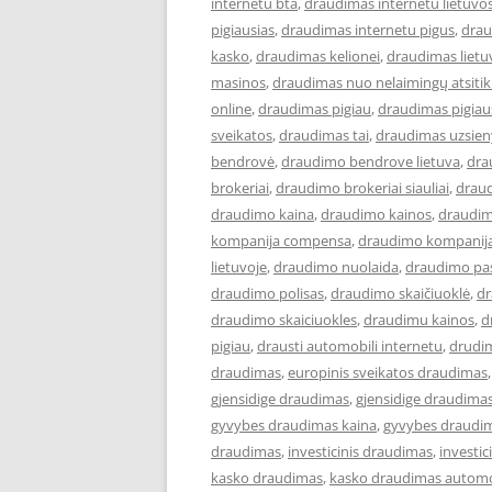
internetu bta
,
draudimas internetu lietuvo
pigiausias
,
draudimas internetu pigus
,
drau
kasko
,
draudimas kelionei
,
draudimas lietu
masinos
,
draudimas nuo nelaimingų atsiti
online
,
draudimas pigiau
,
draudimas pigiau
sveikatos
,
draudimas tai
,
draudimas uzsien
bendrovė
,
draudimo bendrove lietuva
,
dra
brokeriai
,
draudimo brokeriai siauliai
,
draud
draudimo kaina
,
draudimo kainos
,
draudim
kompanija compensa
,
draudimo kompanija
lietuvoje
,
draudimo nuolaida
,
draudimo pa
draudimo polisas
,
draudimo skaičiuoklė
,
dr
draudimo skaiciuokles
,
draudimu kainos
,
d
pigiau
,
drausti automobili internetu
,
drudi
draudimas
,
europinis sveikatos draudimas
gjensidige draudimas
,
gjensidige draudimas
gyvybes draudimas kaina
,
gyvybes draudim
draudimas
,
investicinis draudimas
,
investi
kasko draudimas
,
kasko draudimas automo