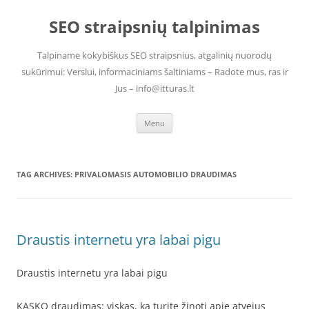
Skip
to
SEO straipsnių talpinimas
content
Talpiname kokybiškus SEO straipsnius, atgalinių nuorodų
sukūrimui: Verslui, informaciniams šaltiniams – Radote mus, ras ir
Jus – info@itturas.lt
Menu
TAG ARCHIVES:
PRIVALOMASIS AUTOMOBILIO DRAUDIMAS
Draustis internetu yra labai pigu
Draustis internetu yra labai pigu
KASKO draudimas: viskas, ką turite žinoti apie atvejus