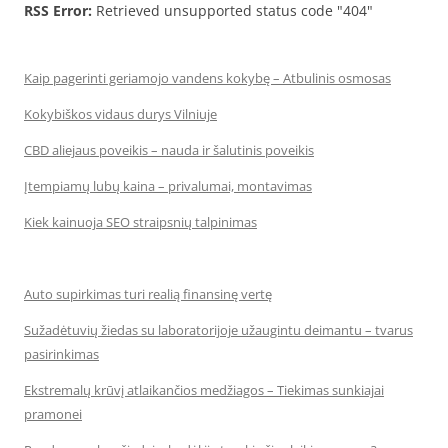
RSS Error:
Retrieved unsupported status code "404"
Kaip pagerinti geriamojo vandens kokybę – Atbulinis osmosas
Kokybiškos vidaus durys Vilniuje
CBD aliejaus poveikis – nauda ir šalutinis poveikis
Įtempiamų lubų kaina – privalumai, montavimas
Kiek kainuoja SEO straipsnių talpinimas
Auto supirkimas turi realią finansinę vertę
Sužadėtuvių žiedas su laboratorijoje užaugintu deimantu – tvarus
pasirinkimas
Ekstremalų krūvį atlaikančios medžiagos – Tiekimas sunkiajai
pramonei