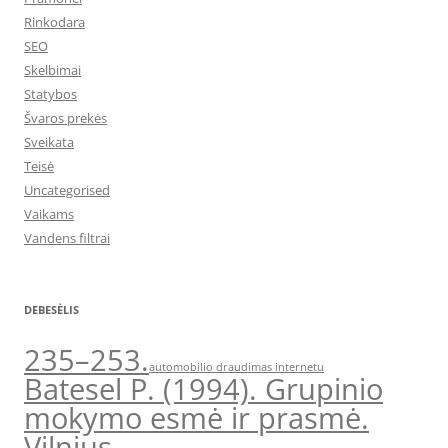
Rinkodara
SEO
Skelbimai
Statybos
Švaros prekės
Sveikata
Teisė
Uncategorised
Vaikams
Vandens filtrai
DEBESĖLIS
235–253.
automobilio draudimas internetu
Batesel P. (1994). Grupinio
mokymo esmė ir prasmė.
Vilnius.