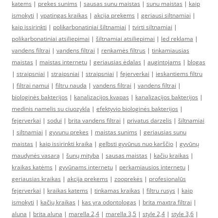
katems
|
prekes sunims
|
sausas sunu maistas
|
sunu maistas
|
kaip
ismokyti
|
ypatingas kraikas
|
akcija prekems
|
geriausi siltnamiai
|
kaip issirinkti
|
polikarbonatiniai šiltnamiai
|
tvirti siltnamiai
|
polikarbonatiniai atsiliepimai
|
šiltnamiai atsiliepimai
|
led reklama
|
vandens filtrai
|
vandens filtrai
|
renkamės filtrus
|
tinkamiausias
maistas
|
maistas internetu
|
geriausias ėdalas
|
augintojams
|
blogas
|
straipsniai
|
straipsniai
|
straipsniai
|
fejerverkai
|
ieskantiems filtru
|
filtrai namui
|
filtru nauda
|
vandens filtrai
|
vandens filtrai
|
biologinės bakterijos
|
kanalizacijos kvapas
|
kanalizacijos bakterijos
|
medinis namelis su ciuozykla
|
efektyvio biologinės bakterijos
|
fejerverkai
|
sodui
|
brita vandens filtrai
|
privatus darzelis
|
šiltnamiai
|
siltnamiai
|
gyvunu prekes
|
maistas sunims
|
geriausias sunu
maistas
|
kaip issirinkti kraika
|
gelbsti gyvūnus nuo karščio
|
gyvūnų
maudynės vasarą
|
šunų mityba
|
sausas maistas
|
kačių kraikas
|
kraikas katėms
|
gyvūnams internetu
|
perkamiausios internetu
|
geriausias kraikas
|
akcija prekems
|
zooprekės
|
profesionalūs
fejerverkai
|
kraikas katems
|
tinkamas kraikas
|
filtru rusys
|
kaip
ismokyti
|
kačių kraikas
|
kas yra odontologas
|
brita maxtra filtrai
|
aluna
|
brita aluna
|
marella 2,4
|
marella 3,5
|
style 2,4
|
style 3,6
|