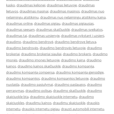
kasko
,
draudimas kelionei
,
draudimas lietuvoje
,
draudimas
lietuvos
,
draudimas masinai
,
draudimas masinos
,
draudimas nuo
nelaimingų atsitikimų
,
draudimas nuo nelaimingų atsitikimų kaina
,
draudimas online
,
draudimas pigiau
,
draudimas pigiausias
,
draudimas seesam
,
draudimas skaičiuoklė
,
draudimas sveikatos
,
draudimas tai
,
draudimas uzsienyje
,
draudimas vykstant i uzsieni
,
draudimo
,
draudimo bendrovė
,
draudimo bendrove lietuva
,
draudimo bendrovės
,
draudimo bendrovės lietuvoje
,
draudimo
brokeriai
,
draudimo brokeriai siauliai
,
draudimo brokeris
,
draudimo
įmonės
,
draudimo imones lietuvoje
,
draudimo kaina
,
draudimo
kainos
,
draudimo kainos skaičiuoklė
,
draudimo kompanija
,
draudimo kompanija compensa
,
draudimo kompanija gjensidige
,
draudimo kompanijos
,
draudimo kompanijos lietuvoje
,
draudimo
nuolaida
,
draudimo pasiulymai
,
draudimo paslaugos
,
draudimo
perrasymas
,
draudimo polisas
,
draudimo skaičiuoklė
,
draudimo
skaiciuokle bta
,
draudimo skaiciuokle internetu
,
draudimo
skaiciuokles
,
draudimu kainos
,
draudimu skaiciuokle
,
drauskis
internetu
,
drauskis internetu pigiau
,
drausti automobili internetu
,