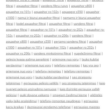
filtrai
|
aquaphor filtrai
|
vandens filtru rusys
|
aquaphor s800
|
aquaphor ro-101s
|
aquaphor ro-102s
|
aquapgor s550
|
aquaphor
s1000
|
namui ir biurui aquaphor filtrai
|
namams ir biurui aquaphor
filtrai
|
kodel aquaphor filtrai
|
aquaphor filtrai
|
vandens filtrai
|
aquaphor filtrai
|
aquaphor ro-101s
|
aquaphor ro-202s
|
aquaphor ro-
102s
|
aquaphor ro-202s
|
aquaphor ro-206s
|
vandens filtrai
|
aquaphor s800
|
aquaphor s550
|
geriamo vandens filtrai
|
aquaphor
s1000
|
aquaphor ro 101s
|
aquaphor 102s
|
aquaphor ro 202s
|
aquaphor ro 206s
|
vandens minkstinimo filtrai
|
nugeležinimo filtrai
|
pelesio kvapa galima panaikinti
|
priemone nuo voru
|
lauko kubilai
pardavimui
|
priemonė nuo vorų
|
telefonų remontas
|
kas yra seo
|
priemone nuo voru
|
telefonų remontas
|
telefonų remontas
|
priemonė nuo vorų
|
lauko kubilai pardavimui
|
seo straipsniu
talpinimas
|
geriausias pelėsio valiklis
|
seo straipsniu talpinimas
|
kaip
isvengti pelesio atsiradimo namuose
|
kaip išsirinkti geriausią valiklį
pelėsiui
|
puiki dovana vaikams
|
smagiam žaidimui kieme
|
aikštelės
vaikų laiko praleidimui
|
telefonų remontas naudingas
|
geriausias
kaciu kraikas
|
dazniausiai gendantys telefonai
|
geriausias maistas