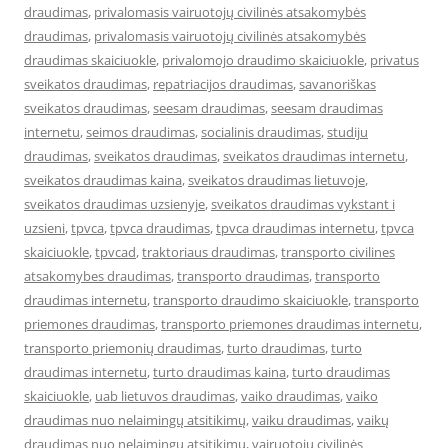
draudimas
,
privalomasis vairuotojų civilinės atsakomybės
draudimas
,
privalomasis vairuotojų civilinės atsakomybės
draudimas skaiciuokle
,
privalomojo draudimo skaiciuokle
,
privatus
sveikatos draudimas
,
repatriacijos draudimas
,
savanoriškas
sveikatos draudimas
,
seesam draudimas
,
seesam draudimas
internetu
,
seimos draudimas
,
socialinis draudimas
,
studiju
draudimas
,
sveikatos draudimas
,
sveikatos draudimas internetu
,
sveikatos draudimas kaina
,
sveikatos draudimas lietuvoje
,
sveikatos draudimas uzsienyje
,
sveikatos draudimas vykstant i
uzsieni
,
tpvca
,
tpvca draudimas
,
tpvca draudimas internetu
,
tpvca
skaiciuokle
,
tpvcad
,
traktoriaus draudimas
,
transporto civilines
atsakomybes draudimas
,
transporto draudimas
,
transporto
draudimas internetu
,
transporto draudimo skaiciuokle
,
transporto
priemones draudimas
,
transporto priemones draudimas internetu
,
transporto priemonių draudimas
,
turto draudimas
,
turto
draudimas internetu
,
turto draudimas kaina
,
turto draudimas
skaiciuokle
,
uab lietuvos draudimas
,
vaiko draudimas
,
vaiko
draudimas nuo nelaimingų atsitikimų
,
vaiku draudimas
,
vaikų
draudimas nuo nelaimingų atsitikimų
,
vairuotojų civilinės