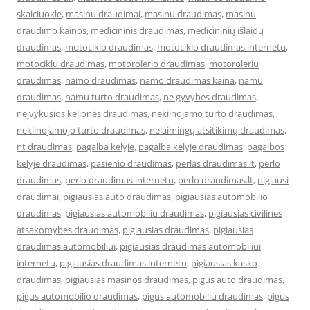
skaiciuokle
,
masinu draudimai
,
masinu draudimas
,
masinu
draudimo kainos
,
medicininis draudimas
,
medicininių išlaidų
draudimas
,
motociklo draudimas
,
motociklo draudimas internetu
,
motociklu draudimas
,
motorolerio draudimas
,
motoroleriu
draudimas
,
namo draudimas
,
namo draudimas kaina
,
namu
draudimas
,
namu turto draudimas
,
ne gyvybės draudimas
,
neįvykusios kelionės draudimas
,
nekilnojamo turto draudimas
,
nekilnojamojo turto draudimas
,
nelaimingų atsitikimų draudimas
,
nt draudimas
,
pagalba kelyje
,
pagalba kelyje draudimas
,
pagalbos
kelyje draudimas
,
pasienio draudimas
,
perlas draudimas lt
,
perlo
draudimas
,
perlo draudimas internetu
,
perlo draudimas.lt
,
pigiausi
draudimai
,
pigiausias auto draudimas
,
pigiausias automobilio
draudimas
,
pigiausias automobiliu draudimas
,
pigiausias civilines
atsakomybes draudimas
,
pigiausias draudimas
,
pigiausias
draudimas automobiliui
,
pigiausias draudimas automobiliui
internetu
,
pigiausias draudimas internetu
,
pigiausias kasko
draudimas
,
pigiausias masinos draudimas
,
pigus auto draudimas
,
pigus automobilio draudimas
,
pigus automobiliu draudimas
,
pigus