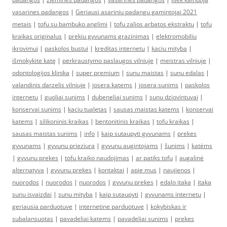
vasarines padangos
|
Geriausi asariniu padangu gamintojai 2021
metais
|
tofu su bambuko anglimi
|
tofu zalios arbatos ekstraktu
|
tofu
kraikas originalus
|
prekiu gyvunams grazinimas
|
elektromobiliu
ikrovimui
|
paskolos bustui
|
kreditas internetu
|
kaciu mityba
|
išmokykite katę
|
perkraustymo paslaugos vilniuje
|
meistras vilniuje
|
odontologijos klinika
|
super premium
|
sunu maistas
|
sunu edalas
|
valandinis darzelis vilniuje
|
josera katems
|
josera sunims
|
paskolos
internetu
|
guoliai sunims
|
dubeneliai sunims
|
sunu dziovintuvai
|
konservai sunims
|
kaciu tualetas
|
sausas maistas katems
|
konservai
katems
|
silikoninis kraikas
|
bentonitinis kraikas
|
tofu kraikas
|
sausas maistas sunims
|
info
|
kaip sutaupyti gyvunams
|
prekes
gyvunams
|
gyvunu prieziura
|
gyvunu augintojams
|
šunims
|
katėms
|
gyvunu prekes
|
tofu kraiko naudojimas
|
ar patiks tofu
|
augalinė
alternatyva
|
gyvunu prekes
|
kontaktai
|
apie mus
|
naujienos
|
nuorodos
|
nuorodos
|
nuorodos
|
gyvunu prekes
|
edalo itaka
|
itaka
sunu isvaizdai
|
sunu mityba
|
kaip sutaupyti
|
gyvunams internetu
|
geriausia parduotuve
|
internetine parduotuve
|
kokybiskas ir
subalansuotas
|
pavadeliai katems
|
pavadeliai sunims
|
prekes