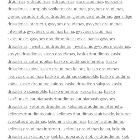
drudimas
,
e draudimas
,
edraudimas
,
eta draudimas
,
europinis
draudimas
,
europinis sveikatos draudimas
,
givybes draudimas
,
gjensidige automobilio draudimas
,
gjensidige draudimas
,
gjensidige
draudimas internetu
,
gyvybės draudimas
,
gyvybes draudimas
internetu
,
gyvybes draudimas kaina
,
gyvybes draudimas
skaiciuokle
,
gyvybes draudimo skaiciuokle
,
hansa gyvybės
draudimas
,
investicinis draudimas
,
investicinis gyvybės draudimas
,
kas yra draudimas
,
kasco draudimas
,
kasko draudimas
,
kasko
draudimas automobiliui
,
kasko draudimas internetu
,
kasko
draudimas kaina
,
kasko draudimas kainos
,
kasko draudimas
lietuvos draudimas
,
kasko draudimas skaičiuoklė
,
kasko draudimo
kaina
,
kasko draudimo kainos
,
kasko draudimo salygos
,
kasko
draudimo skaičiuoklė
,
kasko internetu
,
kasko kaina
,
kasko
skaičiuoklė
,
kaupiamasis draudimas
,
kaupiamasis gyvybės
draudimas
,
kelionės draudimas
,
kelionės draudimas internetu
,
keliones draudimas kaina
,
keliones draudimas skaiciuokle
,
keliones
sveikatos draudimas
,
kelioninis draudimas
,
kelioniu draudimas
,
kelionių draudimas internetu
,
kelionių draudimas kaina
,
kelioniu
draudimas skaiciuokle
,
kiek kainuoja automobilio draudimas
,
kiek