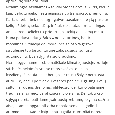
apdraudę šiuo draudimu.
Nelaimingas atsitikimas – tai dar vienas atvejis, kuris, kad ir
kaip bebūtų gaila, neatsiejamas nuo transporto priemonių.
Kartais reikia tiek nedaug – galvos pasukimo ne į tą pusę ar
kelių uždelstų sekundžių, ir štai, rezultatas – nelaimingas
atsitikimas. Belieka tik pridurti, jog tokių atsitikimų metu,
būna padaryta daug žalos – ne tik turtinės, bet ir
moralinės. Situacija dėl moralinės žalos yra gerokai
subtilesnė tuo tarpu, turtinė žala, susijusi su jūsų
automobiliu, bus atlyginta šio draudimo.
Nors negyvename problematiškoje klimato juostoje, kurioje
stichinės nelaimės yra ne retas svečias, o tiesiog
kasdienybė, reikia pastebėti, jog ir mūsų šalyje netrūksta
audrų, kylančių po tvankių vasaros popiečių, gūsingų vėjų
šaltomis rudens dienomis, plikledžio, dėl kurio patiriame
traumas ar snygio, paralyžiuojančio eismą. Dėl tokių oro
sąlygų neretai patiriame įvairiausių keblumų, o gana dažnu
atveju tampa apgadinti arba nepataisomai sugadinti
automobiliai. Kad ir kaip bebūtų gaila, nuostoliai neretai