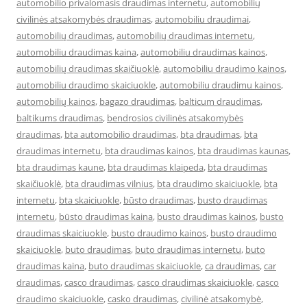
automobilio privalomasis draudimas internetu
,
automobilių
civilinės atsakomybės draudimas
,
automobiliu draudimai
,
automobilių draudimas
,
automobilių draudimas internetu
,
automobiliu draudimas kaina
,
automobiliu draudimas kainos
,
automobilių draudimas skaičiuoklė
,
automobiliu draudimo kainos
,
automobiliu draudimo skaiciuokle
,
automobiliu draudimu kainos
,
automobilių kainos
,
bagazo draudimas
,
balticum draudimas
,
baltikums draudimas
,
bendrosios civilinės atsakomybės
draudimas
,
bta automobilio draudimas
,
bta draudimas
,
bta
draudimas internetu
,
bta draudimas kainos
,
bta draudimas kaunas
,
bta draudimas kaune
,
bta draudimas klaipeda
,
bta draudimas
skaičiuoklė
,
bta draudimas vilnius
,
bta draudimo skaiciuokle
,
bta
internetu
,
bta skaiciuokle
,
būsto draudimas
,
busto draudimas
internetu
,
būsto draudimas kaina
,
busto draudimas kainos
,
busto
draudimas skaiciuokle
,
busto draudimo kainos
,
busto draudimo
skaiciuokle
,
buto draudimas
,
buto draudimas internetu
,
buto
draudimas kaina
,
buto draudimas skaiciuokle
,
ca draudimas
,
car
draudimas
,
casco draudimas
,
casco draudimas skaiciuokle
,
casco
draudimo skaiciuokle
,
casko draudimas
,
civilinė atsakomybė
,