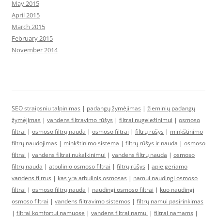
May 2015
April 2015
March 2015
February 2015
November 2014
SEO straipsniu talpinimas
|
padangų žymėjimas
|
žieminių padangų
žymėjimas
|
vandens filtravimo rūšys
|
filtrai nugeležinimui
|
osmoso
filtrai
|
osmoso filtrų nauda
|
osmoso filtrai
|
filtrų rūšys
|
minkštinimo
filtrų naudojimas
|
minkštinimo sistema
|
filtrų rūšys ir nauda
|
osmoso
filtrai
|
vandens filtrai nukalkinimui
|
vandens filtrų nauda
|
osmoso
filtrų nauda
|
atbulinio osmoso filtrai
|
filtrų rūšys
|
apie geriamo
vandens filtrus
|
kas yra atbulinis osmosas
|
namui naudingi osmoso
filtrai
|
osmoso filtrų nauda
|
naudingi osmoso filtrai
|
kuo naudingi
osmoso filtrai
|
vandens filtravimo sistemos
|
filtrų namui pasirinkimas
|
filtrai komfortui namuose
|
vandens filtrai namui
|
filtrai namams
|