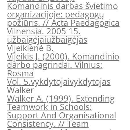
Komandinis darbas švietimo
organizacijoje: pedagogų
požiūris. // Acta Paedagogica
Vilnensia. 2005 15.
užbaigėjai
užbaigėjas
Vijeikienė B.
Vijeikis J. (2000). Komandinio
darbo pagrindai. Vilnius:
Rosma
Vol. 5.
vykdytojai
vykdytojas
Walker
Walker A. (1999). Extending
Teamwork in Schools:
Support And Organisational
Consistency. // Team