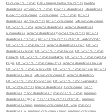
kainuoja draudimas
,
kiek kainuoja kasko draudimas
,
kredito
draudimas
,
krovinio draudimas
,
kroviniu draudimas
,
l draudimas
,
laidavimo draudimas
,
ld draudimas
,
ldraudimas
,
letuvos
draudimas
,
liet draudimas
,
lietuvo draudimas
,
lietuvos darudimas
,
lietuvos draudima
,
lietuvos draudimas
,
lietuvos draudimas
automobiliui
,
lietuvos draudimas gyvybes draudimas
,
lietuvos
draudimas internetu
,
lietuvos draudimas internetu automobilio
,
lietuvos draudimas kainos
,
lietuvos draudimas kasko
,
lietuvos
draudimas kaunas
,
lietuvos draudimas kaune
,
lietuvos draudimas
klaipeda
,
lietuvos draudimas kontaktai
,
lietuvos draudimas pagalba
kelyje
,
lietuvos draudimas panevezys
,
lietuvos draudimas siauliai
,
lietuvos draudimas skaiciuokle
,
lietuvos draudimas vilniuje
,
lietuvos
draudimas vilnius
,
lietuvos draudimas.lt
,
lietuvos draudimo
,
lietuvos draudimo kompanijos
,
lietuvos draudimo skaiciuokle
,
lietuvosdraudimas
,
lituvos draudimas
,
lt draudimas
,
mano
draudimas
,
mano draudimas.lt
,
masinos draudimas
,
masinos
draudimas anglijoje
,
masinos draudimas internetu
,
masinos
draudimas kainos
,
masinos draudimas lietuvoje
,
masinos
draudimas uk
,
masinos draudimo kainos
,
masinos draudimo