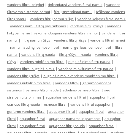
vandens filtrai kokybei
|
tinkamiausi vandens filtrai namui
|
vandens
filtravimo sistemos namui
|
filtrų sprendimai namui
|
ieškome vandens
filtrų namui
|
vandens filtrų namui rūšys
|
vandens kokybei filtrai namui
|
vandens namui filtrų pasirinkimas
|
vandens filtrų rtūšys
|
vandens
kokybei name
|
rekomenduojami vandens filtrai namui
|
vandens filtrai
namui
|
filtrų namui rūšys
|
vandens filtrų rūšys
|
vandens filtrai namui
|
namui naudingi osmoso filtrai
|
namui geriausi osmoso filtrai
|
filtrai
namui
|
vandens filtrų nauda
|
filtrų rūšys ir nauda
|
vandens filtrų
rūšys
|
vandens minkštinimo filtrai
|
nugeležinimo filtrų nauda
|
vandens filtrai nugeležinimui
|
vandens minkštinimo filtrų nauda
|
vandens filtrų rūšys
|
nugeležinimo ir vandens monkštinimo filtrai
|
vandens nukalkinimo filtrai
|
vandens filtrai
|
geriamo vandens
sistemos
|
osmoso filtrų nauda
|
atbulinio osmoso filtrai
|
seo
straipsniu talpinimas
|
aquaphor vandens filtrai
|
aquaphor filtrai
|
osmoso filtrų nauda
|
osmoso filtrai
|
vandens filtrai aquaphor
|
geriamo vandens filtrai
|
aquaphor filtrai
|
aquaphor filtrai
|
aquaphor
filtrai
|
aquaphor filtrai
|
aquaphor namams ir pramonei
|
aquaphor
filtrai
|
aquaphor filtrai
|
aquaphor filtrų nauda
|
aquaphor filtrai
|
aquapgor filtrai ir nauda
|
aquaphor filtrai
|
aquaphor filtrai
|
vandens