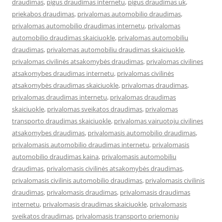
draudimas
,
pigus draudimas internetu
,
pigus draudimas uk
,
priekabos draudimas
,
privalomas automobilio draudimas
,
privalomas automobilio draudimas internetu
,
privalomas
automobilio draudimas skaiciuokle
,
privalomas automobiliu
draudimas
,
privalomas automobiliu draudimas skaiciuokle
,
privalomas civilinės atsakomybės draudimas
,
privalomas civilines
atsakomybes draudimas internetu
,
privalomas civilinės
atsakomybės draudimas skaiciuokle
,
privalomas draudimas
,
privalomas draudimas internetu
,
privalomas draudimas
skaiciuokle
,
privalomas sveikatos draudimas
,
privalomas
transporto draudimas skaiciuokle
,
privalomas vairuotoju civilines
atsakomybes draudimas
,
privalomasis automobilio draudimas
,
privalomasis automobilio draudimas internetu
,
privalomasis
automobilio draudimas kaina
,
privalomasis automobiliu
draudimas
,
privalomasis civilinės atsakomybės draudimas
,
privalomasis civilinis automobilio draudimas
,
privalomasis civilinis
draudimas
,
privalomasis draudimas
,
privalomasis draudimas
internetu
,
privalomasis draudimas skaiciuokle
,
privalomasis
sveikatos draudimas
,
privalomasis transporto priemonių