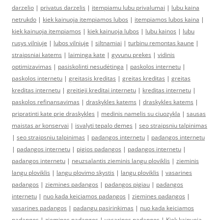
darzelio
|
privatus darzelis
|
itempiamu lubu privalumai
|
lubu kaina
netrukdo
|
kiek kainuoja itempiamos lubos
|
itempiamos lubos kaina
|
kiek kainuoja itempiamos
|
kiek kainuoja lubos
|
lubu kainos
|
lubu
rusys vilniuje
|
lubos vilniuje
|
siltnamiai
|
turbinu remontas kaune
|
straipsniai katems
|
laiminga kate
|
gyvunu prekes
|
vidinis
optimizavimas
|
pasiskolinti nesudėtinga
|
paskolos internetu
|
paskolos internetu
|
greitasis kreditas
|
greitas kreditas
|
greitas
kreditas internetu
|
greitieji kreditai internetu
|
kreditas internetu
|
paskolos refinansavimas
|
draskykles katems
|
draskykles katems
|
pripratinti kate prie draskykles
|
medinis namelis su ciuozykla
|
sausas
maistas ar konservai
|
isvalyti tepalo demes
|
seo straipsniu talpinimas
|
seo straipsniu talpinimas
|
padangos internetu
|
padangos internetu
|
padangos internetu
|
pigios padangos
|
padangos internetu
|
padangos internetu
|
neuzsalantis zieminis langu ploviklis
|
zieminis
langu ploviklis
|
langu plovimo skystis
|
langu ploviklis
|
vasarines
padangos
|
ziemines padangos
|
padangos pigiau
|
padangos
internetu
|
nuo kada keiciamos padangos
|
ziemines padangos
|
vasarines padangos
|
padangu pasirinkimas
|
nuo kada keiciamos
padangos
|
ziemines padangos
|
vasarines padangos
|
Kiek kainuoja