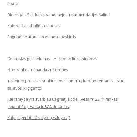
atvejai
Didelis geležies kiekis vandenyje – rekomendacijos šalinti
Kaip veikia atbulinis osmosas
Pagrindinė atbulinio osmoso paskirtis
Geriausias pasirinkimas – Automobilių supirkimas
Nuotraukos ir spauda ant drobės
Tekinimo procesas sunkiųjų mechanizmų komponentams – Nuo
žaliavos iki giganto
Kai ramybė yra svarbiau už greitį, kodėl „Vezam123.lt“ renkasi
pedantišką tvarką ir BCA draudimą
Kaip pagerinti užsakymų valdymą?