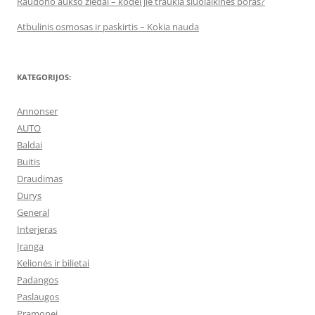
Raudono aukso žiedai – kodėl jie traukia šiuolaikines poras?
Atbulinis osmosas ir paskirtis – Kokia nauda
KATEGORIJOS:
Annonser
AUTO
Baldai
Buitis
Draudimas
Durys
General
Interjeras
Įranga
Kelionės ir bilietai
Padangos
Paslaugos
Pramonei