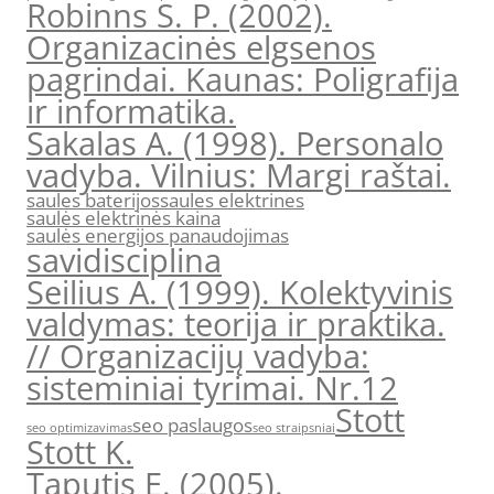
Robinns S. P. (2002).
Organizacinės elgsenos
pagrindai. Kaunas: Poligrafija
ir informatika.
Sakalas A. (1998). Personalo
vadyba. Vilnius: Margi raštai.
saules baterijos
saules elektrines
saulės elektrinės kaina
saulės energijos panaudojimas
savidisciplina
Seilius A. (1999). Kolektyvinis
valdymas: teorija ir praktika.
// Organizacijų vadyba:
sisteminiai tyrimai. Nr.12
Stott
seo paslaugos
seo optimizavimas
seo straipsniai
Stott K.
Taputis E. (2005).