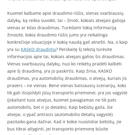
Kuomet kalbame apie draudimo rūšis, vienas svarbiausių
dalykų, ką reikia suvokti, tai – žinoti, kokiais atvejais galioja
vienas ar kitas draudimas. Turėdami tokią informaciją
žinosite, kokia draudimo rūšis jums yra reikalinga
konkrečioje situacijoje ir kokią naudą gali atnešti. Na, o kaip
yra su
KASKO draudimu
? Perskaitę šį tekstą turėsite
informacijos apie tai, kokiais atvejais galios šis draudimas.
Vienas svarbiausių dalykų, nuo ko reikėtų pradėti kalbėti
apie šį draudimą, yra jo paskirtis. Kaip žinia, KASKO
draudimas, yra automobilių draudimas, o atvejų, kuriais jis
pravers – ne vienas. Bene vienas baisiausių scenarijų, koks
tik gali išsipildyti jūsų transporto priemonei, yra jos vagystė
(įskaitant tuos atvejus, kuomet pavagiamas ne tik pats
automobilis, bet ir jo detalės). Kaip bebūtų gaila, šie
atvejai, o ypač antrasis (automobilio detalių vagystė)
pasitaiko gana dažnai. Kad ir kokie nuostoliai bebūtų, jie
bus tikrai atlyginti, jei transporto priemonę būsite