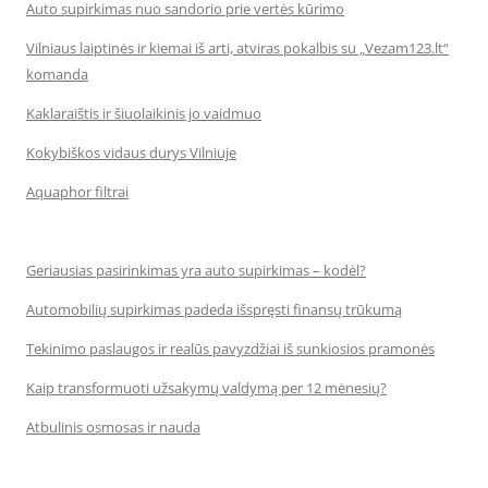
Auto supirkimas nuo sandorio prie vertės kūrimo
Vilniaus laiptinės ir kiemai iš arti, atviras pokalbis su „Vezam123.lt“
komanda
Kaklaraištis ir šiuolaikinis jo vaidmuo
Kokybiškos vidaus durys Vilniuje
Aquaphor filtrai
Geriausias pasirinkimas yra auto supirkimas – kodėl?
Automobilių supirkimas padeda išspręsti finansų trūkumą
Tekinimo paslaugos ir realūs pavyzdžiai iš sunkiosios pramonės
Kaip transformuoti užsakymų valdymą per 12 mėnesių?
Atbulinis osmosas ir nauda