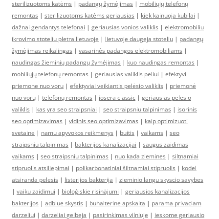
sterilizuotoms katėms
|
padangų žymėjimas
|
mobiliųjų telefonų
remontas
|
sterilizuotoms katėms geriausias
|
kiek kainuoja kubilai
|
dažnai gendantys telefonai
|
geriausias vonios valiklis
|
elektromobiliu
ikrovimo stoteliu pletra lietuvoje
|
lietuvoje daugeja stoteliu
|
padangų
žymėjimas reikalingas
|
vasarinės padangos elektromobiliams
|
naudingas žieminių padangų žymėjimas
|
kuo naudingas remontas
|
mobiliųjų telefonų remontas
|
geriausias valiklis peliui
|
efektyvi
priemone nuo voru
|
efektyviai veikiantis pelėsio valiklis
|
priemonė
nuo vorų
|
telefonų remontas
|
josera classic
|
geriausias pelesio
valiklis
|
kas yra seo straipsniai
|
seo straipsniu talpinimas
|
isorinis
seo optimizavimas
|
vidinis seo optimizavimas
|
kaip optimizuoti
svetaine
|
namu apyvokos reikmenys
|
buitis
|
vaikams
|
seo
straipsniu talpinimas
|
bakterijos kanalizacijai
|
saugus zaidimas
vaikams
|
seo straipsniu talpinimas
|
nuo kada ziemines
|
siltnamiai
stipruolis atsiliepimai
|
polikarbonatiniai šiltnamiai stipruolis
|
kodel
atsiranda pelesis
|
listerijos bakterija
|
zieminio langu skyscio savybes
|
vaiku zaidimui
|
bioloģiskie risinājumi
|
geriausios kanalizacijos
bakterijos
|
adblue skystis
|
buhalterine apskaita
|
parama privaciam
darzeliui
|
darzeliai gelbeja
|
pasirinkimas vilniuje
|
ieskome geriausio