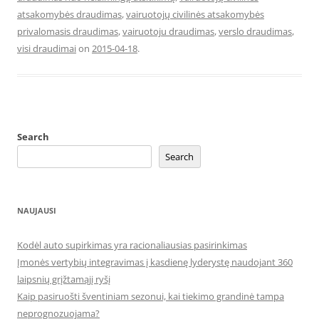
atsakomybės draudimas
,
vairuotojų civilinės atsakomybės
privalomasis draudimas
,
vairuotoju draudimas
,
verslo draudimas
,
visi draudimai
on
2015-04-18
.
Search
Search
NAUJAUSI
Kodėl auto supirkimas yra racionaliausias pasirinkimas
Įmonės vertybių integravimas į kasdienę lyderystę naudojant 360
laipsnių grįžtamąjį ryšį
Kaip pasiruošti šventiniam sezonui, kai tiekimo grandinė tampa
neprognozuojama?