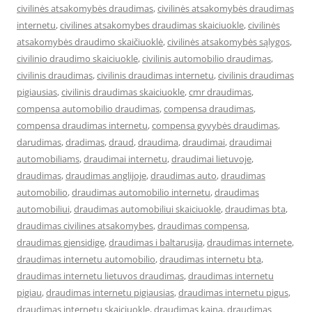
civilinės atsakomybės draudimas
,
civilinės atsakomybės draudimas
internetu
,
civilines atsakomybes draudimas skaiciuokle
,
civilinės
atsakomybės draudimo skaičiuoklė
,
civilinės atsakomybės sąlygos
,
civilinio draudimo skaiciuokle
,
civilinis automobilio draudimas
,
civilinis draudimas
,
civilinis draudimas internetu
,
civilinis draudimas
pigiausias
,
civilinis draudimas skaiciuokle
,
cmr draudimas
,
compensa automobilio draudimas
,
compensa draudimas
,
compensa draudimas internetu
,
compensa gyvybės draudimas
,
darudimas
,
dradimas
,
draud
,
draudima
,
draudimai
,
draudimai
automobiliams
,
draudimai internetu
,
draudimai lietuvoje
,
draudimas
,
draudimas anglijoje
,
draudimas auto
,
draudimas
automobilio
,
draudimas automobilio internetu
,
draudimas
automobiliui
,
draudimas automobiliui skaiciuokle
,
draudimas bta
,
draudimas civilines atsakomybes
,
draudimas compensa
,
draudimas gjensidige
,
draudimas i baltarusija
,
draudimas internete
,
draudimas internetu automobilio
,
draudimas internetu bta
,
draudimas internetu lietuvos draudimas
,
draudimas internetu
pigiau
,
draudimas internetu pigiausias
,
draudimas internetu pigus
,
draudimas internetu skaiciuokle
,
draudimas kaina
,
draudimas