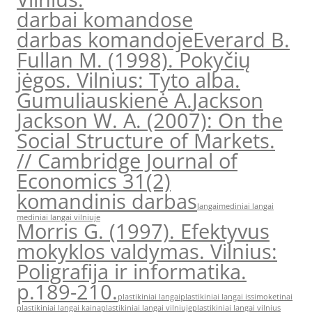
darbai komandose
darbas komandoje
Everard B.
Fullan M. (1998). Pokyčių
jėgos. Vilnius: Tyto alba.
Gumuliauskienė A.
Jackson
Jackson W. A. (2007): On the
Social Structure of Markets.
// Cambridge Journal of
Economics 31(2)
komandinis darbas
langai
mediniai langai
mediniai langai vilniuje
Morris G. (1997). Efektyvus
mokyklos valdymas. Vilnius:
Poligrafija ir informatika.
p.189-210.
plastikiniai langai
plastikiniai langai issimoketinai
plastikiniai langai kaina
plastikiniai langai vilniuje
plastikiniai langai vilnius