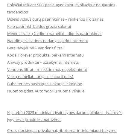
Pokyčiai teikiant SEO paslaugas: kainų evoliucija ir naujausios
tendencijos
Didelis vidaus durų pasirinkimas – rankenos ir dizainas
Kaip pasirinkti baldus grožio salonui
Mediniai vaikų žaidimo nameliai – didelis pasirinkimas
Naudinga vasarines padangas pirkti internetu
Gerai savijautai – vandens filtrai
Kodėl Forever produktai perkami internetu
Amway produktai – užsakymai internetu
Vandens filtrai – minkštinimui, nugeležinimui
Vaikų nameliai – ar galiu sukurti pats?
Buhalterinės paslaugos. Lokacija ir kokybė
Nuomos gidas. Automobilių nuoma Vilniuje
Ką stebėti 2025 m. siekiant įvairialypės darbo aplinkos – Įvairovės,
lygybės ir įtraukties matavimai
Cross-dockingas: privalumai, ribotumai ir tinkamiausi taikymo