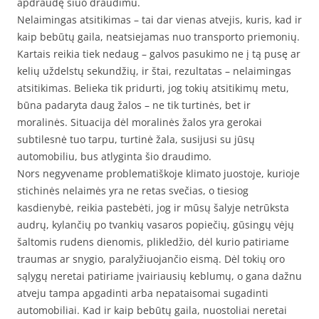
apdraudę šiuo draudimu.
Nelaimingas atsitikimas – tai dar vienas atvejis, kuris, kad ir
kaip bebūtų gaila, neatsiejamas nuo transporto priemonių.
Kartais reikia tiek nedaug – galvos pasukimo ne į tą pusę ar
kelių uždelstų sekundžių, ir štai, rezultatas – nelaimingas
atsitikimas. Belieka tik pridurti, jog tokių atsitikimų metu,
būna padaryta daug žalos – ne tik turtinės, bet ir
moralinės. Situacija dėl moralinės žalos yra gerokai
subtilesnė tuo tarpu, turtinė žala, susijusi su jūsų
automobiliu, bus atlyginta šio draudimo.
Nors negyvename problematiškoje klimato juostoje, kurioje
stichinės nelaimės yra ne retas svečias, o tiesiog
kasdienybė, reikia pastebėti, jog ir mūsų šalyje netrūksta
audrų, kylančių po tvankių vasaros popiečių, gūsingų vėjų
šaltomis rudens dienomis, plikledžio, dėl kurio patiriame
traumas ar snygio, paralyžiuojančio eismą. Dėl tokių oro
sąlygų neretai patiriame įvairiausių keblumų, o gana dažnu
atveju tampa apgadinti arba nepataisomai sugadinti
automobiliai. Kad ir kaip bebūtų gaila, nuostoliai neretai