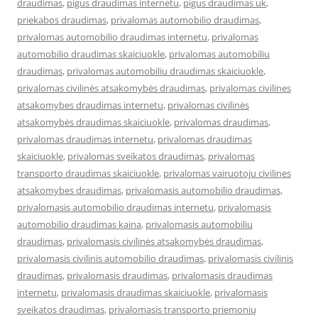
draudimas
,
pigus draudimas internetu
,
pigus draudimas uk
,
priekabos draudimas
,
privalomas automobilio draudimas
,
privalomas automobilio draudimas internetu
,
privalomas
automobilio draudimas skaiciuokle
,
privalomas automobiliu
draudimas
,
privalomas automobiliu draudimas skaiciuokle
,
privalomas civilinės atsakomybės draudimas
,
privalomas civilines
atsakomybes draudimas internetu
,
privalomas civilinės
atsakomybės draudimas skaiciuokle
,
privalomas draudimas
,
privalomas draudimas internetu
,
privalomas draudimas
skaiciuokle
,
privalomas sveikatos draudimas
,
privalomas
transporto draudimas skaiciuokle
,
privalomas vairuotoju civilines
atsakomybes draudimas
,
privalomasis automobilio draudimas
,
privalomasis automobilio draudimas internetu
,
privalomasis
automobilio draudimas kaina
,
privalomasis automobiliu
draudimas
,
privalomasis civilinės atsakomybės draudimas
,
privalomasis civilinis automobilio draudimas
,
privalomasis civilinis
draudimas
,
privalomasis draudimas
,
privalomasis draudimas
internetu
,
privalomasis draudimas skaiciuokle
,
privalomasis
sveikatos draudimas
,
privalomasis transporto priemonių