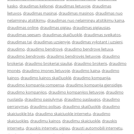
kasko
,
draudimas kelionei
,
draudimas lietuvoje
,
draudimas
lietuvos
,
draudimas masinai
,
draudimas masinos
,
draudimas nuo
nelaimingų atsitikimų
,
draudimas nuo nelaimingų atsitikimų kaina
,
draudimas online
,
draudimas pigiau
,
draudimas pigiausias
,
draudimas seesam
,
draudimas skaičiuoklė
,
draudimas sveikatos
,
draudimas tai
,
draudimas uzsienyje
,
draudimas vykstant i uzsieni
,
draudimo
,
draudimo bendrovė
,
draudimo bendrove lietuva
,
draudimo bendrovės
,
draudimo bendrovės lietuvoje
,
draudimo
brokeriai
,
draudimo brokeriai siauliai
,
draudimo brokeris
,
draudimo
įmonės
,
draudimo imones lietuvoje
,
draudimo kaina
,
draudimo
kainos
,
draudimo kainos skaičiuoklė
,
draudimo kompanija
,
draudimo kompanija compensa
,
draudimo kompanija gjensidige
,
draudimo kompanijos
,
draudimo kompanijos lietuvoje
,
draudimo
nuolaida
,
draudimo pasiulymai
,
draudimo paslaugos
,
draudimo
perrasymas
,
draudimo polisas
,
draudimo skaičiuoklė
,
draudimo
skaiciuokle bta
,
draudimo skaiciuokle internetu
,
draudimo
skaiciuokles
,
draudimu kainos
,
draudimu skaiciuokle
,
drauskis
internetu
,
drauskis internetu pigiau
,
drausti automobili internetu
,