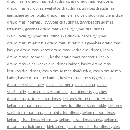
drudimas
,
e draudimas
,
edraudimas
,
eta draudimas
,
europinis
draudimas
,
europinis sveikatos draudimas
,
givybes draudimas
,
gjensidige automobilio draudimas
,
gjensidige draudimas
,
gjensidige
draudimas internetu
,
gyvybės draudimas
,
gyvybes draudimas
internetu
,
gyvybes draudimas kaina
,
gyvybes draudimas
skaiciuokle
,
gyvybes draudimo skaiciuokle
,
hansa gyvybės
draudimas
,
investicinis draudimas
,
investicinis gyvybės draudimas
,
kas yra draudimas
,
kasco draudimas
,
kasko draudimas
,
kasko
draudimas automobiliui
,
kasko draudimas internetu
,
kasko
draudimas kaina
,
kasko draudimas kainos
,
kasko draudimas
lietuvos draudimas
,
kasko draudimas skaičiuoklė
,
kasko draudimo
kaina
,
kasko draudimo kainos
,
kasko draudimo salygos
,
kasko
draudimo skaičiuoklė
,
kasko internetu
,
kasko kaina
,
kasko
skaičiuoklė
,
kaupiamasis draudimas
,
kaupiamasis gyvybės
draudimas
,
kelionės draudimas
,
kelionės draudimas internetu
,
keliones draudimas kaina
,
keliones draudimas skaiciuokle
,
keliones
sveikatos draudimas
,
kelioninis draudimas
,
kelioniu draudimas
,
kelionių draudimas internetu
,
kelionių draudimas kaina
,
kelioniu
draudimas skaiciuokle
,
kiek kainuoja automobilio draudimas
,
kiek