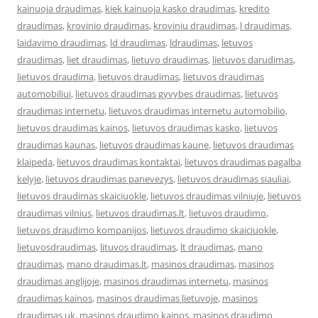
kainuoja draudimas
,
kiek kainuoja kasko draudimas
,
kredito
draudimas
,
krovinio draudimas
,
kroviniu draudimas
,
l draudimas
,
laidavimo draudimas
,
ld draudimas
,
ldraudimas
,
letuvos
draudimas
,
liet draudimas
,
lietuvo draudimas
,
lietuvos darudimas
,
lietuvos draudima
,
lietuvos draudimas
,
lietuvos draudimas
automobiliui
,
lietuvos draudimas gyvybes draudimas
,
lietuvos
draudimas internetu
,
lietuvos draudimas internetu automobilio
,
lietuvos draudimas kainos
,
lietuvos draudimas kasko
,
lietuvos
draudimas kaunas
,
lietuvos draudimas kaune
,
lietuvos draudimas
klaipeda
,
lietuvos draudimas kontaktai
,
lietuvos draudimas pagalba
kelyje
,
lietuvos draudimas panevezys
,
lietuvos draudimas siauliai
,
lietuvos draudimas skaiciuokle
,
lietuvos draudimas vilniuje
,
lietuvos
draudimas vilnius
,
lietuvos draudimas.lt
,
lietuvos draudimo
,
lietuvos draudimo kompanijos
,
lietuvos draudimo skaiciuokle
,
lietuvosdraudimas
,
lituvos draudimas
,
lt draudimas
,
mano
draudimas
,
mano draudimas.lt
,
masinos draudimas
,
masinos
draudimas anglijoje
,
masinos draudimas internetu
,
masinos
draudimas kainos
,
masinos draudimas lietuvoje
,
masinos
draudimas uk
,
masinos draudimo kainos
,
masinos draudimo