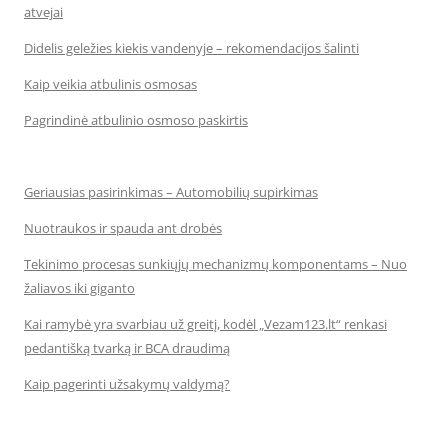
atvejai
Didelis geležies kiekis vandenyje – rekomendacijos šalinti
Kaip veikia atbulinis osmosas
Pagrindinė atbulinio osmoso paskirtis
Geriausias pasirinkimas – Automobilių supirkimas
Nuotraukos ir spauda ant drobės
Tekinimo procesas sunkiųjų mechanizmų komponentams – Nuo
žaliavos iki giganto
Kai ramybė yra svarbiau už greitį, kodėl „Vezam123.lt“ renkasi
pedantišką tvarką ir BCA draudimą
Kaip pagerinti užsakymų valdymą?