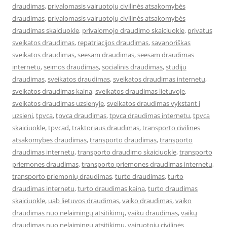
draudimas
,
privalomasis vairuotojų civilinės atsakomybės
draudimas
,
privalomasis vairuotojų civilinės atsakomybės
draudimas skaiciuokle
,
privalomojo draudimo skaiciuokle
,
privatus
sveikatos draudimas
,
repatriacijos draudimas
,
savanoriškas
sveikatos draudimas
,
seesam draudimas
,
seesam draudimas
internetu
,
seimos draudimas
,
socialinis draudimas
,
studiju
draudimas
,
sveikatos draudimas
,
sveikatos draudimas internetu
,
sveikatos draudimas kaina
,
sveikatos draudimas lietuvoje
,
sveikatos draudimas uzsienyje
,
sveikatos draudimas vykstant i
uzsieni
,
tpvca
,
tpvca draudimas
,
tpvca draudimas internetu
,
tpvca
skaiciuokle
,
tpvcad
,
traktoriaus draudimas
,
transporto civilines
atsakomybes draudimas
,
transporto draudimas
,
transporto
draudimas internetu
,
transporto draudimo skaiciuokle
,
transporto
priemones draudimas
,
transporto priemones draudimas internetu
,
transporto priemonių draudimas
,
turto draudimas
,
turto
draudimas internetu
,
turto draudimas kaina
,
turto draudimas
skaiciuokle
,
uab lietuvos draudimas
,
vaiko draudimas
,
vaiko
draudimas nuo nelaimingų atsitikimų
,
vaiku draudimas
,
vaikų
draudimas nuo nelaimingų atsitikimų
,
vairuotojų civilinės