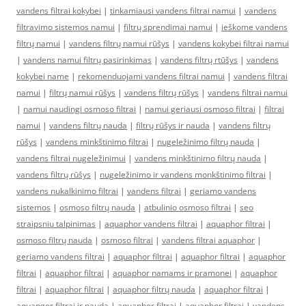
vandens filtrai kokybei
|
tinkamiausi vandens filtrai namui
|
vandens
filtravimo sistemos namui
|
filtrų sprendimai namui
|
ieškome vandens
filtrų namui
|
vandens filtrų namui rūšys
|
vandens kokybei filtrai namui
|
vandens namui filtrų pasirinkimas
|
vandens filtrų rtūšys
|
vandens
kokybei name
|
rekomenduojami vandens filtrai namui
|
vandens filtrai
namui
|
filtrų namui rūšys
|
vandens filtrų rūšys
|
vandens filtrai namui
|
namui naudingi osmoso filtrai
|
namui geriausi osmoso filtrai
|
filtrai
namui
|
vandens filtrų nauda
|
filtrų rūšys ir nauda
|
vandens filtrų
rūšys
|
vandens minkštinimo filtrai
|
nugeležinimo filtrų nauda
|
vandens filtrai nugeležinimui
|
vandens minkštinimo filtrų nauda
|
vandens filtrų rūšys
|
nugeležinimo ir vandens monkštinimo filtrai
|
vandens nukalkinimo filtrai
|
vandens filtrai
|
geriamo vandens
sistemos
|
osmoso filtrų nauda
|
atbulinio osmoso filtrai
|
seo
straipsniu talpinimas
|
aquaphor vandens filtrai
|
aquaphor filtrai
|
osmoso filtrų nauda
|
osmoso filtrai
|
vandens filtrai aquaphor
|
geriamo vandens filtrai
|
aquaphor filtrai
|
aquaphor filtrai
|
aquaphor
filtrai
|
aquaphor filtrai
|
aquaphor namams ir pramonei
|
aquaphor
filtrai
|
aquaphor filtrai
|
aquaphor filtrų nauda
|
aquaphor filtrai
|
aquapgor filtrai ir nauda
|
aquaphor filtrai
|
aquaphor filtrai
|
vandens