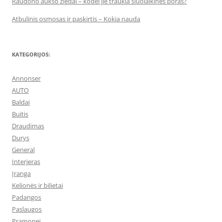
Raudono aukso žiedai – kodėl jie traukia šiuolaikines poras?
Atbulinis osmosas ir paskirtis – Kokia nauda
KATEGORIJOS:
Annonser
AUTO
Baldai
Buitis
Draudimas
Durys
General
Interjeras
Įranga
Kelionės ir bilietai
Padangos
Paslaugos
Pramonei