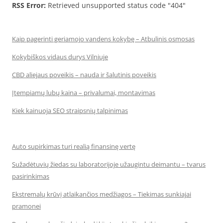
RSS Error:
Retrieved unsupported status code "404"
Kaip pagerinti geriamojo vandens kokybę – Atbulinis osmosas
Kokybiškos vidaus durys Vilniuje
CBD aliejaus poveikis – nauda ir šalutinis poveikis
Įtempiamų lubų kaina – privalumai, montavimas
Kiek kainuoja SEO straipsnių talpinimas
Auto supirkimas turi realią finansinę vertę
Sužadėtuvių žiedas su laboratorijoje užaugintu deimantu – tvarus
pasirinkimas
Ekstremalų krūvį atlaikančios medžiagos – Tiekimas sunkiajai
pramonei