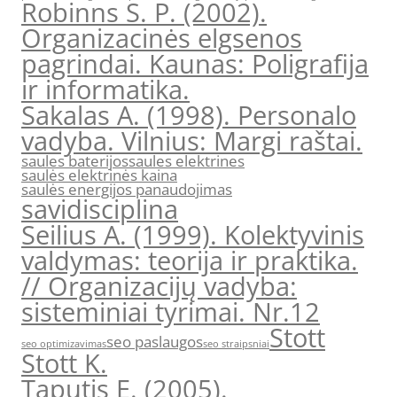
Robinns S. P. (2002).
Organizacinės elgsenos
pagrindai. Kaunas: Poligrafija
ir informatika.
Sakalas A. (1998). Personalo
vadyba. Vilnius: Margi raštai.
saules baterijos
saules elektrines
saulės elektrinės kaina
saulės energijos panaudojimas
savidisciplina
Seilius A. (1999). Kolektyvinis
valdymas: teorija ir praktika.
// Organizacijų vadyba:
sisteminiai tyrimai. Nr.12
Stott
seo paslaugos
seo optimizavimas
seo straipsniai
Stott K.
Taputis E. (2005).