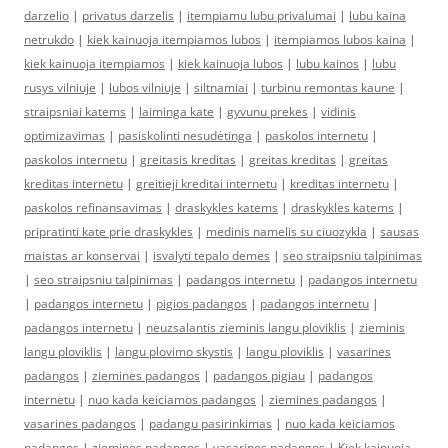
darzelio
|
privatus darzelis
|
itempiamu lubu privalumai
|
lubu kaina
netrukdo
|
kiek kainuoja itempiamos lubos
|
itempiamos lubos kaina
|
kiek kainuoja itempiamos
|
kiek kainuoja lubos
|
lubu kainos
|
lubu
rusys vilniuje
|
lubos vilniuje
|
siltnamiai
|
turbinu remontas kaune
|
straipsniai katems
|
laiminga kate
|
gyvunu prekes
|
vidinis
optimizavimas
|
pasiskolinti nesudėtinga
|
paskolos internetu
|
paskolos internetu
|
greitasis kreditas
|
greitas kreditas
|
greitas
kreditas internetu
|
greitieji kreditai internetu
|
kreditas internetu
|
paskolos refinansavimas
|
draskykles katems
|
draskykles katems
|
pripratinti kate prie draskykles
|
medinis namelis su ciuozykla
|
sausas
maistas ar konservai
|
isvalyti tepalo demes
|
seo straipsniu talpinimas
|
seo straipsniu talpinimas
|
padangos internetu
|
padangos internetu
|
padangos internetu
|
pigios padangos
|
padangos internetu
|
padangos internetu
|
neuzsalantis zieminis langu ploviklis
|
zieminis
langu ploviklis
|
langu plovimo skystis
|
langu ploviklis
|
vasarines
padangos
|
ziemines padangos
|
padangos pigiau
|
padangos
internetu
|
nuo kada keiciamos padangos
|
ziemines padangos
|
vasarines padangos
|
padangu pasirinkimas
|
nuo kada keiciamos
padangos
|
ziemines padangos
|
vasarines padangos
|
Kiek kainuoja