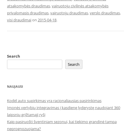
atsakomybės draudimas
,
vairuotojų civilinės atsakomybės
privalomasis draudimas
,
vairuotoju draudimas
,
verslo draudimas
,
visi draudimai
on
2015-04-18
.
Search
Search
NAUJAUSI
Kodėl auto supirkimas yra racionaliausias pasirinkimas
Įmonės vertybių integravimas į kasdienę lyderystę naudojant 360
laipsnių grįžtamąjį ryšį
Kaip pasiruošti šventiniam sezonui, kai tiekimo grandinė tampa
neprognozuojama?