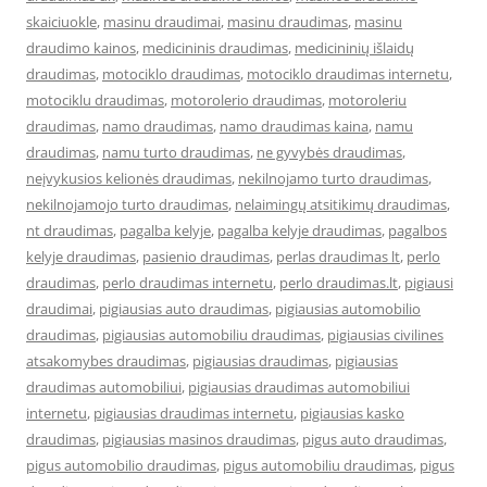
skaiciuokle
,
masinu draudimai
,
masinu draudimas
,
masinu
draudimo kainos
,
medicininis draudimas
,
medicininių išlaidų
draudimas
,
motociklo draudimas
,
motociklo draudimas internetu
,
motociklu draudimas
,
motorolerio draudimas
,
motoroleriu
draudimas
,
namo draudimas
,
namo draudimas kaina
,
namu
draudimas
,
namu turto draudimas
,
ne gyvybės draudimas
,
neįvykusios kelionės draudimas
,
nekilnojamo turto draudimas
,
nekilnojamojo turto draudimas
,
nelaimingų atsitikimų draudimas
,
nt draudimas
,
pagalba kelyje
,
pagalba kelyje draudimas
,
pagalbos
kelyje draudimas
,
pasienio draudimas
,
perlas draudimas lt
,
perlo
draudimas
,
perlo draudimas internetu
,
perlo draudimas.lt
,
pigiausi
draudimai
,
pigiausias auto draudimas
,
pigiausias automobilio
draudimas
,
pigiausias automobiliu draudimas
,
pigiausias civilines
atsakomybes draudimas
,
pigiausias draudimas
,
pigiausias
draudimas automobiliui
,
pigiausias draudimas automobiliui
internetu
,
pigiausias draudimas internetu
,
pigiausias kasko
draudimas
,
pigiausias masinos draudimas
,
pigus auto draudimas
,
pigus automobilio draudimas
,
pigus automobiliu draudimas
,
pigus