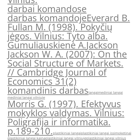
darbai komandose
darbas komandoje
Everard B.
Fullan M. (1998). Pokyčių
jėgos. Vilnius: Tyto alba.
Gumuliauskienė A.
Jackson
Jackson W. A. (2007): On the
Social Structure of Markets.
// Cambridge Journal of
Economics 31(2)
komandinis darbas
langai
mediniai langai
mediniai langai vilniuje
Morris G. (1997). Efektyvus
mokyklos valdymas. Vilnius:
Poligrafija ir informatika.
p.189-210.
plastikiniai langai
plastikiniai langai issimoketinai
plastikiniai langai kaina
plastikiniai langai vilniuje
plastikiniai langai vilnius