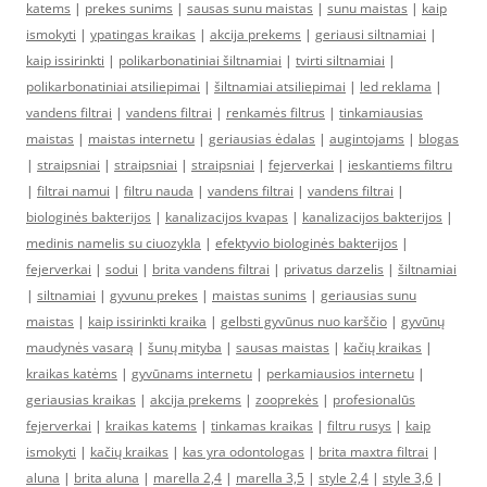
katems
|
prekes sunims
|
sausas sunu maistas
|
sunu maistas
|
kaip
ismokyti
|
ypatingas kraikas
|
akcija prekems
|
geriausi siltnamiai
|
kaip issirinkti
|
polikarbonatiniai šiltnamiai
|
tvirti siltnamiai
|
polikarbonatiniai atsiliepimai
|
šiltnamiai atsiliepimai
|
led reklama
|
vandens filtrai
|
vandens filtrai
|
renkamės filtrus
|
tinkamiausias
maistas
|
maistas internetu
|
geriausias ėdalas
|
augintojams
|
blogas
|
straipsniai
|
straipsniai
|
straipsniai
|
fejerverkai
|
ieskantiems filtru
|
filtrai namui
|
filtru nauda
|
vandens filtrai
|
vandens filtrai
|
biologinės bakterijos
|
kanalizacijos kvapas
|
kanalizacijos bakterijos
|
medinis namelis su ciuozykla
|
efektyvio biologinės bakterijos
|
fejerverkai
|
sodui
|
brita vandens filtrai
|
privatus darzelis
|
šiltnamiai
|
siltnamiai
|
gyvunu prekes
|
maistas sunims
|
geriausias sunu
maistas
|
kaip issirinkti kraika
|
gelbsti gyvūnus nuo karščio
|
gyvūnų
maudynės vasarą
|
šunų mityba
|
sausas maistas
|
kačių kraikas
|
kraikas katėms
|
gyvūnams internetu
|
perkamiausios internetu
|
geriausias kraikas
|
akcija prekems
|
zooprekės
|
profesionalūs
fejerverkai
|
kraikas katems
|
tinkamas kraikas
|
filtru rusys
|
kaip
ismokyti
|
kačių kraikas
|
kas yra odontologas
|
brita maxtra filtrai
|
aluna
|
brita aluna
|
marella 2,4
|
marella 3,5
|
style 2,4
|
style 3,6
|