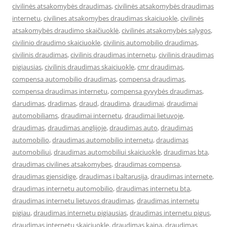
civilinės atsakomybės draudimas
,
civilinės atsakomybės draudimas
internetu
,
civilines atsakomybes draudimas skaiciuokle
,
civilinės
atsakomybės draudimo skaičiuoklė
,
civilinės atsakomybės sąlygos
,
civilinio draudimo skaiciuokle
,
civilinis automobilio draudimas
,
civilinis draudimas
,
civilinis draudimas internetu
,
civilinis draudimas
pigiausias
,
civilinis draudimas skaiciuokle
,
cmr draudimas
,
compensa automobilio draudimas
,
compensa draudimas
,
compensa draudimas internetu
,
compensa gyvybės draudimas
,
darudimas
,
dradimas
,
draud
,
draudima
,
draudimai
,
draudimai
automobiliams
,
draudimai internetu
,
draudimai lietuvoje
,
draudimas
,
draudimas anglijoje
,
draudimas auto
,
draudimas
automobilio
,
draudimas automobilio internetu
,
draudimas
automobiliui
,
draudimas automobiliui skaiciuokle
,
draudimas bta
,
draudimas civilines atsakomybes
,
draudimas compensa
,
draudimas gjensidige
,
draudimas i baltarusija
,
draudimas internete
,
draudimas internetu automobilio
,
draudimas internetu bta
,
draudimas internetu lietuvos draudimas
,
draudimas internetu
pigiau
,
draudimas internetu pigiausias
,
draudimas internetu pigus
,
draudimas internetu skaiciuokle
,
draudimas kaina
,
draudimas