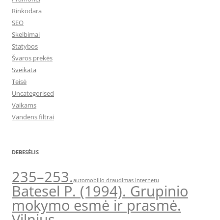
Rinkodara
SEO
Skelbimai
Statybos
Švaros prekės
Sveikata
Teisė
Uncategorised
Vaikams
Vandens filtrai
DEBESĖLIS
235–253.
automobilio draudimas internetu
Batesel P. (1994). Grupinio
mokymo esmė ir prasmė.
Vilnius.