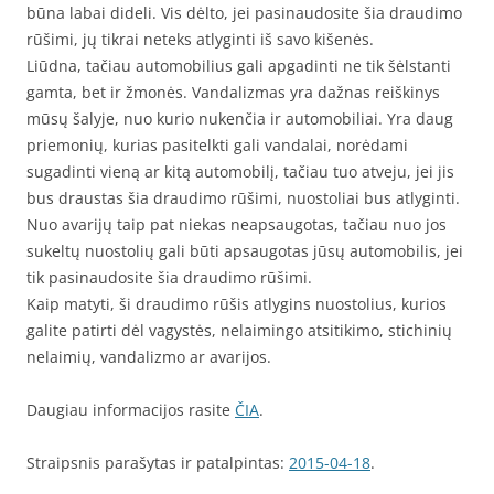
būna labai dideli. Vis dėlto, jei pasinaudosite šia draudimo
rūšimi, jų tikrai neteks atlyginti iš savo kišenės.
Liūdna, tačiau automobilius gali apgadinti ne tik šėlstanti
gamta, bet ir žmonės. Vandalizmas yra dažnas reiškinys
mūsų šalyje, nuo kurio nukenčia ir automobiliai. Yra daug
priemonių, kurias pasitelkti gali vandalai, norėdami
sugadinti vieną ar kitą automobilį, tačiau tuo atveju, jei jis
bus draustas šia draudimo rūšimi, nuostoliai bus atlyginti.
Nuo avarijų taip pat niekas neapsaugotas, tačiau nuo jos
sukeltų nuostolių gali būti apsaugotas jūsų automobilis, jei
tik pasinaudosite šia draudimo rūšimi.
Kaip matyti, ši draudimo rūšis atlygins nuostolius, kurios
galite patirti dėl vagystės, nelaimingo atsitikimo, stichinių
nelaimių, vandalizmo ar avarijos.
Daugiau informacijos rasite
ČIA
.
Straipsnis parašytas ir patalpintas:
2015-04-18
.