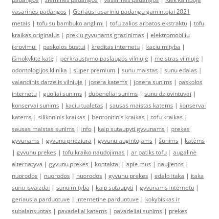
vasarines padangos
|
Geriausi asariniu padangu gamintojai 2021
metais
|
tofu su bambuko anglimi
|
tofu zalios arbatos ekstraktu
|
tofu
kraikas originalus
|
prekiu gyvunams grazinimas
|
elektromobiliu
ikrovimui
|
paskolos bustui
|
kreditas internetu
|
kaciu mityba
|
išmokykite katę
|
perkraustymo paslaugos vilniuje
|
meistras vilniuje
|
odontologijos klinika
|
super premium
|
sunu maistas
|
sunu edalas
|
valandinis darzelis vilniuje
|
josera katems
|
josera sunims
|
paskolos
internetu
|
guoliai sunims
|
dubeneliai sunims
|
sunu dziovintuvai
|
konservai sunims
|
kaciu tualetas
|
sausas maistas katems
|
konservai
katems
|
silikoninis kraikas
|
bentonitinis kraikas
|
tofu kraikas
|
sausas maistas sunims
|
info
|
kaip sutaupyti gyvunams
|
prekes
gyvunams
|
gyvunu prieziura
|
gyvunu augintojams
|
šunims
|
katėms
|
gyvunu prekes
|
tofu kraiko naudojimas
|
ar patiks tofu
|
augalinė
alternatyva
|
gyvunu prekes
|
kontaktai
|
apie mus
|
naujienos
|
nuorodos
|
nuorodos
|
nuorodos
|
gyvunu prekes
|
edalo itaka
|
itaka
sunu isvaizdai
|
sunu mityba
|
kaip sutaupyti
|
gyvunams internetu
|
geriausia parduotuve
|
internetine parduotuve
|
kokybiskas ir
subalansuotas
|
pavadeliai katems
|
pavadeliai sunims
|
prekes