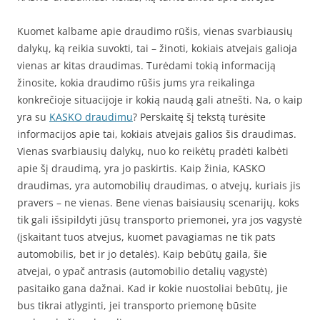
Kuomet kalbame apie draudimo rūšis, vienas svarbiausių
dalykų, ką reikia suvokti, tai – žinoti, kokiais atvejais galioja
vienas ar kitas draudimas. Turėdami tokią informaciją
žinosite, kokia draudimo rūšis jums yra reikalinga
konkrečioje situacijoje ir kokią naudą gali atnešti. Na, o kaip
yra su
KASKO draudimu
? Perskaitę šį tekstą turėsite
informacijos apie tai, kokiais atvejais galios šis draudimas.
Vienas svarbiausių dalykų, nuo ko reikėtų pradėti kalbėti
apie šį draudimą, yra jo paskirtis. Kaip žinia, KASKO
draudimas, yra automobilių draudimas, o atvejų, kuriais jis
pravers – ne vienas. Bene vienas baisiausių scenarijų, koks
tik gali išsipildyti jūsų transporto priemonei, yra jos vagystė
(įskaitant tuos atvejus, kuomet pavagiamas ne tik pats
automobilis, bet ir jo detalės). Kaip bebūtų gaila, šie
atvejai, o ypač antrasis (automobilio detalių vagystė)
pasitaiko gana dažnai. Kad ir kokie nuostoliai bebūtų, jie
bus tikrai atlyginti, jei transporto priemonę būsite