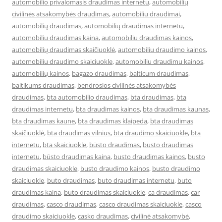
automobilio privalomasis draudimas internetu
,
automobilių
civilinės atsakomybės draudimas
,
automobiliu draudimai
,
automobilių draudimas
,
automobilių draudimas internetu
,
automobiliu draudimas kaina
,
automobiliu draudimas kainos
,
automobilių draudimas skaičiuoklė
,
automobiliu draudimo kainos
,
automobiliu draudimo skaiciuokle
,
automobiliu draudimu kainos
,
automobilių kainos
,
bagazo draudimas
,
balticum draudimas
,
baltikums draudimas
,
bendrosios civilinės atsakomybės
draudimas
,
bta automobilio draudimas
,
bta draudimas
,
bta
draudimas internetu
,
bta draudimas kainos
,
bta draudimas kaunas
,
bta draudimas kaune
,
bta draudimas klaipeda
,
bta draudimas
skaičiuoklė
,
bta draudimas vilnius
,
bta draudimo skaiciuokle
,
bta
internetu
,
bta skaiciuokle
,
būsto draudimas
,
busto draudimas
internetu
,
būsto draudimas kaina
,
busto draudimas kainos
,
busto
draudimas skaiciuokle
,
busto draudimo kainos
,
busto draudimo
skaiciuokle
,
buto draudimas
,
buto draudimas internetu
,
buto
draudimas kaina
,
buto draudimas skaiciuokle
,
ca draudimas
,
car
draudimas
,
casco draudimas
,
casco draudimas skaiciuokle
,
casco
draudimo skaiciuokle
,
casko draudimas
,
civilinė atsakomybė
,