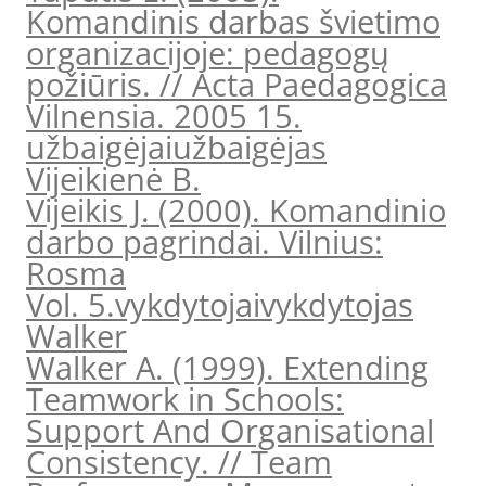
Komandinis darbas švietimo
organizacijoje: pedagogų
požiūris. // Acta Paedagogica
Vilnensia. 2005 15.
užbaigėjai
užbaigėjas
Vijeikienė B.
Vijeikis J. (2000). Komandinio
darbo pagrindai. Vilnius:
Rosma
Vol. 5.
vykdytojai
vykdytojas
Walker
Walker A. (1999). Extending
Teamwork in Schools:
Support And Organisational
Consistency. // Team