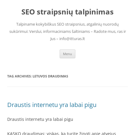
Skip
to
SEO straipsnių talpinimas
content
Talpiname kokybiškus SEO straipsnius, atgalinių nuorodų
sukūrimui: Verslui, informaciniams šaltiniams – Radote mus, ras ir
Jus – info@itturas.lt
Menu
TAG ARCHIVES:
LETUVOS DRAUDIMAS
Draustis internetu yra labai pigu
Draustis internetu yra labai pigu
KASKO draudimas: viskas, ką turite žinoti apie atvejus