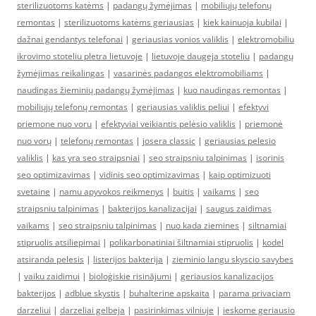
sterilizuotoms katėms
|
padangų žymėjimas
|
mobiliųjų telefonų
remontas
|
sterilizuotoms katėms geriausias
|
kiek kainuoja kubilai
|
dažnai gendantys telefonai
|
geriausias vonios valiklis
|
elektromobiliu
ikrovimo stoteliu pletra lietuvoje
|
lietuvoje daugeja stoteliu
|
padangų
žymėjimas reikalingas
|
vasarinės padangos elektromobiliams
|
naudingas žieminių padangų žymėjimas
|
kuo naudingas remontas
|
mobiliųjų telefonų remontas
|
geriausias valiklis peliui
|
efektyvi
priemone nuo voru
|
efektyviai veikiantis pelėsio valiklis
|
priemonė
nuo vorų
|
telefonų remontas
|
josera classic
|
geriausias pelesio
valiklis
|
kas yra seo straipsniai
|
seo straipsniu talpinimas
|
isorinis
seo optimizavimas
|
vidinis seo optimizavimas
|
kaip optimizuoti
svetaine
|
namu apyvokos reikmenys
|
buitis
|
vaikams
|
seo
straipsniu talpinimas
|
bakterijos kanalizacijai
|
saugus zaidimas
vaikams
|
seo straipsniu talpinimas
|
nuo kada ziemines
|
siltnamiai
stipruolis atsiliepimai
|
polikarbonatiniai šiltnamiai stipruolis
|
kodel
atsiranda pelesis
|
listerijos bakterija
|
zieminio langu skyscio savybes
|
vaiku zaidimui
|
bioloģiskie risinājumi
|
geriausios kanalizacijos
bakterijos
|
adblue skystis
|
buhalterine apskaita
|
parama privaciam
darzeliui
|
darzeliai gelbeja
|
pasirinkimas vilniuje
|
ieskome geriausio