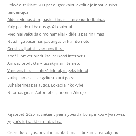
Pokyčiai teikiant SEO paslaugas: kainų evoliucija ir naujausios
tendencijos
Didelis vidaus durų pasirinkimas – rankenos ir dizainas
Kaip pasirinkti baldus grožio salonui
Mediniai vaikų žaidimo nameliai – didelis pasirinkimas
Naudinga vasarines padangas pirkti internetu
Gerai savijautai – vandens filtrai
Kodėl Forever produktai perkami internetu
Amway produktai – užsakymai internetu
Vandens filtrai – minkštinimui, nugeležinimui
Vaikų nameliai – ar galiu sukurti pats?
Buhalterinės paslaugos. Lokacija ir kokybė
Nuomos gidas. Automobilių nuoma Vilniuje
Ką stebėti 2025 m. siekiant įvairialypės darbo aplinkos – Įvairovės,
lygybės ir įtraukties matavimai
Cross-dockingas: privalumai, ribotumai ir tinkamiausi taikymo