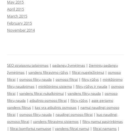
May 2015
April 2015
March 2015
February 2015
November 2014
SEO straipsniu talpinimas
|
padangų žymėjimas
|
žieminių padangų
žymėjimas
|
vandens filtravimo rūšys
|
filtrai nugeležinimui
|
osmoso
filtrai
|
osmoso filtrų nauda
|
osmoso filtrai
|
filtrų rūšys
|
minkštinimo
filtrų naudojimas
|
minkštinimo sistema
|
filtrų rūšys ir nauda
|
osmoso
filtrai
|
vandens filtrai nukalkinimui
|
vandens filtrų nauda
|
osmoso
filtrų nauda
|
atbulinio osmoso filtrai
|
filtrų rūšys
|
apie geriamo
vandens filtrus
|
kas yra atbulinis osmosas
|
namui naudingi osmoso
filtrai
|
osmoso filtrų nauda
|
naudingi osmoso filtrai
|
kuo naudingi
osmoso filtrai
|
vandens filtravimo sistemos
|
filtrų namui pasirinkimas
|
filtrai komfortui namuose
|
vandens filtrai namui
|
filtrai namams
|