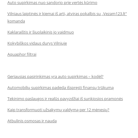
Auto supirkimas nuo sandorio prie vertės kūrimo
Vilniaus laiptinės ir kiemai iš arti, atviras pokalbis su „Vezam123.lt“
komanda
Kaklaraištis ir šiuolaikinis jo vaidmuo
Kokybiškos vidaus durys Vilniuje
Aquaphor filtrai
Geriausias pasirinkimas yra auto supirkimas – kodėl?
Automobilių supirkimas padeda išspręsti finansų trūkumą
Tekinimo paslaugos ir realūs pavyzdžiai iš sunkiosios pramonės
Kaip transformuoti užsakymų valdymą per 12 mėnesių?
Atbulinis osmosas ir nauda