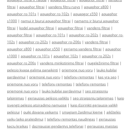
filtrai
|
aquaphor filtrai
|
vandens filtru rusys
|
aquaphor s800
|
aquaphor ro-101s
|
aquaphor ro-102s
|
aquapgor s550
|
aquaphor
s1000
|
namui ir biurui aquaphor filtrai
|
namams ir biurui aquaphor
filtrai
|
kodel aquaphor filtrai
|
aquaphor filtrai
|
vandens filtrai
|
aquaphor filtrai
|
aquaphor ro-101s
|
aquaphor ro-202s
|
aquaphor ro-
102s
|
aquaphor ro-202s
|
aquaphor ro-206s
|
vandens filtrai
|
aquaphor s800
|
aquaphor s550
|
geriamo vandens filtrai
|
aquaphor
s1000
|
aquaphor ro 101s
|
aquaphor 102s
|
aquaphor ro 202s
|
aquaphor ro 206s
|
vandens minkstinimo filtrai
|
nugeležinimo filtrai
|
pelesio kvapa galima panaikinti
|
priemone nuo voru
|
lauko kubilai
pardavimui
|
priemonė nuo vorų
|
telefonų remontas
|
kas yra seo
|
priemone nuo voru
|
telefonų remontas
|
telefonų remontas
|
priemonė nuo vorų
|
lauko kubilai pardavimui
|
seo straipsniu
talpinimas
|
geriausias pelėsio valiklis
|
seo straipsniu talpinimas
|
kaip
isvengti pelesio atsiradimo namuose
|
kaip išsirinkti geriausią valiklį
pelėsiui
|
puiki dovana vaikams
|
smagiam žaidimui kieme
|
aikštelės
vaikų laiko praleidimui
|
telefonų remontas naudingas
|
geriausias
kaciu kraikas
|
dazniausiai gendantys telefonai
|
geriausias maistas