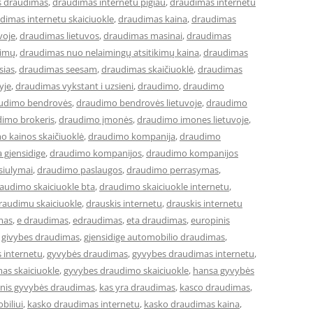
s draudimas
,
draudimas internetu pigiau
,
draudimas internetu
dimas internetu skaiciuokle
,
draudimas kaina
,
draudimas
voje
,
draudimas lietuvos
,
draudimas masinai
,
draudimas
kimų
,
draudimas nuo nelaimingų atsitikimų kaina
,
draudimas
sias
,
draudimas seesam
,
draudimas skaičiuoklė
,
draudimas
yje
,
draudimas vykstant i uzsieni
,
draudimo
,
draudimo
udimo bendrovės
,
draudimo bendrovės lietuvoje
,
draudimo
imo brokeris
,
draudimo įmonės
,
draudimo imones lietuvoje
,
o kainos skaičiuoklė
,
draudimo kompanija
,
draudimo
 gjensidige
,
draudimo kompanijos
,
draudimo kompanijos
siulymai
,
draudimo paslaugos
,
draudimo perrasymas
,
audimo skaiciuokle bta
,
draudimo skaiciuokle internetu
,
raudimu skaiciuokle
,
drauskis internetu
,
drauskis internetu
mas
,
e draudimas
,
edraudimas
,
eta draudimas
,
europinis
,
givybes draudimas
,
gjensidige automobilio draudimas
,
 internetu
,
gyvybės draudimas
,
gyvybes draudimas internetu
,
as skaiciuokle
,
gyvybes draudimo skaiciuokle
,
hansa gyvybės
cinis gyvybės draudimas
,
kas yra draudimas
,
kasco draudimas
,
biliui
,
kasko draudimas internetu
,
kasko draudimas kaina
,