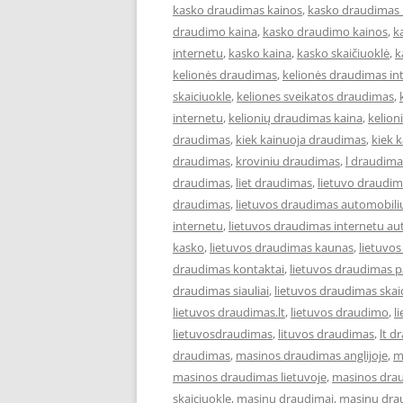
kasko draudimas kainos
,
kasko draudimas 
draudimo kaina
,
kasko draudimo kainos
,
k
internetu
,
kasko kaina
,
kasko skaičiuoklė
,
k
kelionės draudimas
,
kelionės draudimas in
skaiciuokle
,
keliones sveikatos draudimas
,
internetu
,
kelionių draudimas kaina
,
kelion
draudimas
,
kiek kainuoja draudimas
,
kiek 
draudimas
,
kroviniu draudimas
,
l draudima
draudimas
,
liet draudimas
,
lietuvo draudi
draudimas
,
lietuvos draudimas automobili
internetu
,
lietuvos draudimas internetu au
kasko
,
lietuvos draudimas kaunas
,
lietuvo
draudimas kontaktai
,
lietuvos draudimas p
draudimas siauliai
,
lietuvos draudimas skai
lietuvos draudimas.lt
,
lietuvos draudimo
,
l
lietuvosdraudimas
,
lituvos draudimas
,
lt d
draudimas
,
masinos draudimas anglijoje
,
m
masinos draudimas lietuvoje
,
masinos dra
skaiciuokle
,
masinu draudimai
,
masinu dra