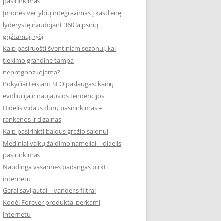
pasirinkimas
Įmonės vertybių integravimas į kasdienę
lyderystę naudojant 360 laipsnių
grįžtamąjį ryšį
Kaip pasiruošti šventiniam sezonui, kai
tiekimo grandinė tampa
neprognozuojama?
Pokyčiai teikiant SEO paslaugas: kainų
evoliucija ir naujausios tendencijos
Didelis vidaus durų pasirinkimas –
rankenos ir dizainas
Kaip pasirinkti baldus grožio salonui
Mediniai vaikų žaidimo nameliai – didelis
pasirinkimas
Naudinga vasarines padangas pirkti
internetu
Gerai savijautai – vandens filtrai
Kodėl Forever produktai perkami
internetu