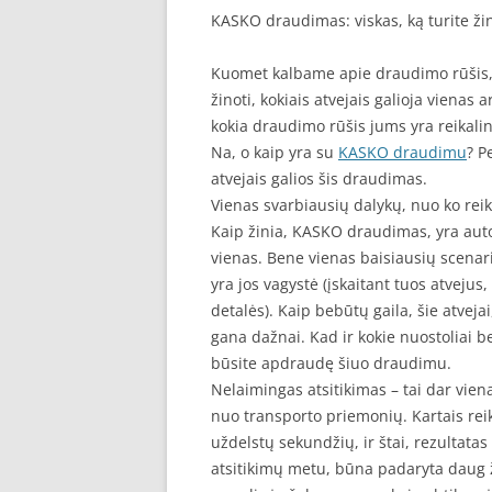
KASKO draudimas: viskas, ką turite žin
Kuomet kalbame apie draudimo rūšis, vi
žinoti, kokiais atvejais galioja vienas
kokia draudimo rūšis jums yra reikaling
Na, o kaip yra su
KASKO draudimu
? P
atvejais galios šis draudimas.
Vienas svarbiausių dalykų, nuo ko reikė
Kaip žinia, KASKO draudimas, yra auto
vienas. Bene vienas baisiausių scenarij
yra jos vagystė (įskaitant tuos atvejus
detalės). Kaip bebūtų gaila, šie atveja
gana dažnai. Kad ir kokie nuostoliai be
būsite apdraudę šiuo draudimu.
Nelaimingas atsitikimas – tai dar viena
nuo transporto priemonių. Kartais reik
uždelstų sekundžių, ir štai, rezultatas 
atsitikimų metu, būna padaryta daug žal