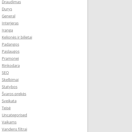
Draudimas
Durys
General
Interjeras
Įranga
Kelionės ir bilietai
Padangos
Paslaugos
Pramonei
Rinkodara
SEO
Skelbimai
Statybos
Švaros prekės
Sveikata
Teisė
Uncategorised
Vaikams
Vandens filtrai