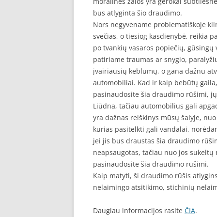
moralinės žalos yra gerokai subtilesnė 
bus atlyginta šio draudimo.
Nors negyvename problematiškoje klima
svečias, o tiesiog kasdienybė, reikia p
po tvankių vasaros popiečių, gūsingų v
patiriame traumas ar snygio, paralyžiu
įvairiausių keblumų, o gana dažnu at
automobiliai. Kad ir kaip bebūtų gaila, 
pasinaudosite šia draudimo rūšimi, jų t
Liūdna, tačiau automobilius gali apgad
yra dažnas reiškinys mūsų šalyje, nuo
kurias pasitelkti gali vandalai, norėda
jei jis bus draustas šia draudimo rūšim
neapsaugotas, tačiau nuo jos sukeltų n
pasinaudosite šia draudimo rūšimi.
Kaip matyti, ši draudimo rūšis atlygins
nelaimingo atsitikimo, stichinių nelai
Daugiau informacijos rasite
ČIA
.