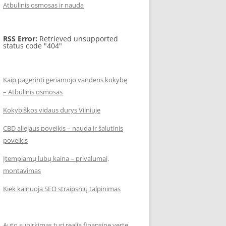
Atbulinis osmosas ir nauda
RSS Error:
Retrieved unsupported
status code "404"
Kaip pagerinti geriamojo vandens kokybę
– Atbulinis osmosas
Kokybiškos vidaus durys Vilniuje
CBD aliejaus poveikis – nauda ir šalutinis
poveikis
Įtempiamų lubų kaina – privalumai,
montavimas
Kiek kainuoja SEO straipsnių talpinimas
Auto supirkimas turi realią finansinę vertę