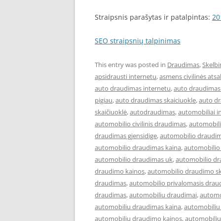
Straipsnis parašytas ir patalpintas:
20
SEO straipsnių talpinimas
This entry was posted in
Draudimas
,
Skelbi
apsidrausti internetu
,
asmens civilinės at
auto draudimas internetu
,
auto draudimas 
pigiau
,
auto draudimas skaiciuokle
,
auto d
skaičiuoklė
,
autodraudimas
,
automobiliai i
automobilio civilinis draudimas
,
automobil
draudimas gjensidige
,
automobilio draudim
automobilio draudimas kaina
,
automobilio
automobilio draudimas uk
,
automobilio dr
draudimo kainos
,
automobilio draudimo sk
draudimas
,
automobilio privalomasis drau
draudimas
,
automobiliu draudimai
,
automo
automobiliu draudimas kaina
,
automobiliu
automobiliu draudimo kainos
,
automobiliu