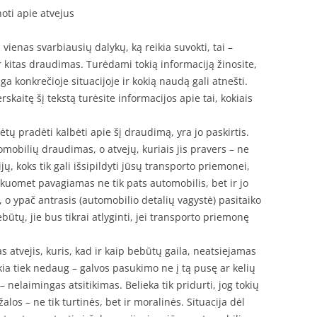
oti apie atvejus
enas svarbiausių dalykų, ką reikia suvokti, tai –
 ar kitas draudimas. Turėdami tokią informaciją žinosite,
a konkrečioje situacijoje ir kokią naudą gali atnešti.
erskaitę šį tekstą turėsite informacijos apie tai, kokiais
tų pradėti kalbėti apie šį draudimą, yra jo paskirtis.
mobilių draudimas, o atvejų, kuriais jis pravers – ne
ų, koks tik gali išsipildyti jūsų transporto priemonei,
, kuomet pavagiamas ne tik pats automobilis, bet ir jo
i, o ypač antrasis (automobilio detalių vagystė) pasitaiko
būtų, jie bus tikrai atlyginti, jei transporto priemonę
s atvejis, kuris, kad ir kaip bebūtų gaila, neatsiejamas
ia tiek nedaug – galvos pasukimo ne į tą pusę ar kelių
– nelaimingas atsitikimas. Belieka tik pridurti, jog tokių
os – ne tik turtinės, bet ir moralinės. Situacija dėl