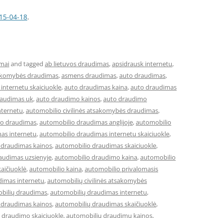
15-04-18
.
mai
and tagged
ab lietuvos draudimas
,
apsidrausk internetu
,
sakomybės draudimas
,
asmens draudimas
,
auto draudimas
,
internetu skaiciuokle
,
auto draudimas kaina
,
auto draudimas
raudimas uk
,
auto draudimo kainos
,
auto draudimo
nternetu
,
automobilio civilinės atsakomybės draudimas
,
io draudimas
,
automobilio draudimas anglijoje
,
automobilio
as internetu
,
automobilio draudimas internetu skaiciuokle
,
 draudimas kainos
,
automobilio draudimas skaiciuokle
,
audimas uzsienyje
,
automobilio draudimo kaina
,
automobilio
aičiuoklė
,
automobilio kaina
,
automobilio privalomasis
dimas internetu
,
automobilių civilinės atsakomybės
bilių draudimas
,
automobilių draudimas internetu
,
 draudimas kainos
,
automobilių draudimas skaičiuoklė
,
 draudimo skaiciuokle
,
automobiliu draudimu kainos
,