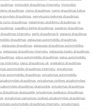
draudimas
,
motociklo draudimas internetu
,
motociklu
leriu draudimas
,
namo draudimas
,
namo draudimas kaina
,
ne gyvybės draudimas
,
neįvykusios kelionės draudimas
,
jo turto draudimas
,
nelaimingų atsitikimų draudimas
,
nt
draudimas
,
pagalbos kelyje draudimas
,
pasienio draudimas
,
 draudimas internetu
,
perlo draudimas.lt
,
pigiausi draudimai
,
omobilio draudimas
,
pigiausias automobiliu draudimas
,
s
,
pigiausias draudimas
,
pigiausias draudimas automobiliui
,
tu
,
pigiausias draudimas internetu
,
pigiausias kasko draudimas
,
draudimas
,
pigus automobilio draudimas
,
pigus automobiliu
mas internetu
,
pigus draudimas uk
,
priekabos draudimas
,
omas automobilio draudimas internetu
,
privalomas
omas automobiliu draudimas
,
privalomas automobiliu
ės atsakomybės draudimas
,
privalomas civilines atsakomybes
 atsakomybės draudimas skaiciuokle
,
privalomas draudimas
,
s draudimas skaiciuokle
,
privalomas sveikatos draudimas
,
kle
,
privalomas vairuotoju civilines atsakomybes draudimas
,
lomasis automobilio draudimas internetu
,
privalomasis