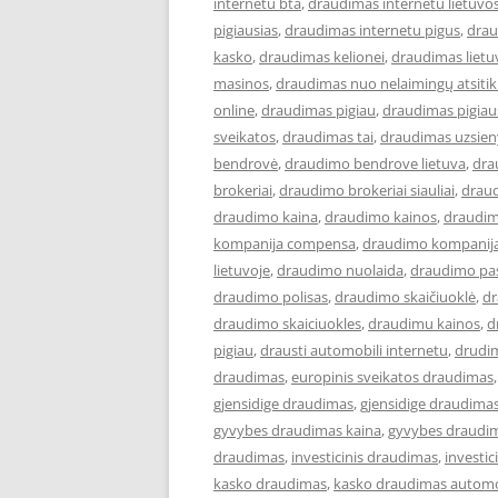
internetu bta
,
draudimas internetu lietuvo
pigiausias
,
draudimas internetu pigus
,
drau
kasko
,
draudimas kelionei
,
draudimas lietu
masinos
,
draudimas nuo nelaimingų atsiti
online
,
draudimas pigiau
,
draudimas pigiau
sveikatos
,
draudimas tai
,
draudimas uzsien
bendrovė
,
draudimo bendrove lietuva
,
dra
brokeriai
,
draudimo brokeriai siauliai
,
draud
draudimo kaina
,
draudimo kainos
,
draudim
kompanija compensa
,
draudimo kompanija
lietuvoje
,
draudimo nuolaida
,
draudimo pa
draudimo polisas
,
draudimo skaičiuoklė
,
dr
draudimo skaiciuokles
,
draudimu kainos
,
d
pigiau
,
drausti automobili internetu
,
drudi
draudimas
,
europinis sveikatos draudimas
gjensidige draudimas
,
gjensidige draudimas
gyvybes draudimas kaina
,
gyvybes draudim
draudimas
,
investicinis draudimas
,
investi
kasko draudimas
,
kasko draudimas automo