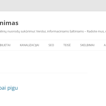
inimas
inių nuorodų sukūrimui: Verslui, informaciniams šaltiniams – Radote mus, ras
BILIETAI
KANALIZACIJAI
SEO
TEISĖ
SKELBIMAI
A
bai pigu