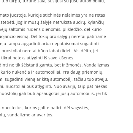
tuo tarpu, turtinė žala, susijusi su jūsų automobiliu,
to juostoje, kurioje stichinės nelaimės yra ne retas
astebėti, jog ir mūsų šalyje netrūksta audrų, kylančių
ėjų šaltomis rudens dienomis, plikledžio, dėl kurio
ojančio eismą. Dėl tokių oro sąlygų neretai patiriame
veju tampa apgadinti arba nepataisomai sugadinti
nuostoliai neretai būna labai dideli. Vis dėlto, jei
ikrai neteks atlyginti iš savo kišenės.
inti ne tik šėlstanti gamta, bet ir žmonės. Vandalizmas
 kurio nukenčia ir automobiliai. Yra daug priemonių,
mi sugadinti vieną ar kitą automobilį, tačiau tuo atveju,
i, nuostoliai bus atlyginti. Nuo avarijų taip pat niekas
uostolių gali būti apsaugotas jūsų automobilis, jei tik
 nuostolius, kurios galite patirti dėl vagystės,
mių, vandalizmo ar avarijos.