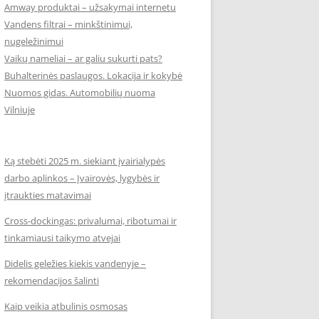
Amway produktai – užsakymai internetu
Vandens filtrai – minkštinimui,
nugeležinimui
Vaikų nameliai – ar galiu sukurti pats?
Buhalterinės paslaugos. Lokacija ir kokybė
Nuomos gidas. Automobilių nuoma
Vilniuje
Ką stebėti 2025 m. siekiant įvairialypės
darbo aplinkos – Įvairovės, lygybės ir
įtraukties matavimai
Cross-dockingas: privalumai, ribotumai ir
tinkamiausi taikymo atvejai
Didelis geležies kiekis vandenyje –
rekomendacijos šalinti
Kaip veikia atbulinis osmosas