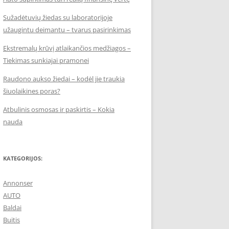
Sužadėtuvių žiedas su laboratorijoje
užaugintu deimantu – tvarus pasirinkimas
Ekstremalų krūvį atlaikančios medžiagos –
Tiekimas sunkiajai pramonei
Raudono aukso žiedai – kodėl jie traukia
šiuolaikines poras?
Atbulinis osmosas ir paskirtis – Kokia
nauda
KATEGORIJOS:
Annonser
AUTO
Baldai
Buitis