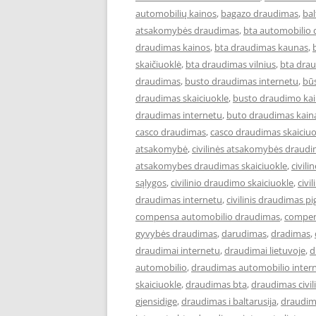
automobilių kainos
,
bagazo draudimas
,
ba
atsakomybės draudimas
,
bta automobilio
draudimas kainos
,
bta draudimas kaunas
,
skaičiuoklė
,
bta draudimas vilnius
,
bta drau
draudimas
,
busto draudimas internetu
,
bū
draudimas skaiciuokle
,
busto draudimo ka
draudimas internetu
,
buto draudimas kain
casco draudimas
,
casco draudimas skaiciuo
atsakomybė
,
civilinės atsakomybės draud
atsakomybes draudimas skaiciuokle
,
civil
sąlygos
,
civilinio draudimo skaiciuokle
,
civi
draudimas internetu
,
civilinis draudimas pi
compensa automobilio draudimas
,
compen
gyvybės draudimas
,
darudimas
,
dradimas
,
draudimai internetu
,
draudimai lietuvoje
,
d
automobilio
,
draudimas automobilio inter
skaiciuokle
,
draudimas bta
,
draudimas civi
gjensidige
,
draudimas i baltarusija
,
draudim