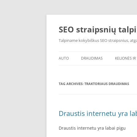
Skip
to
content
SEO straipsnių talp
Talpiname kokybiškus SEO straipsnius, atgal
AUTO
DRAUDIMAS
KELIONĖS IR 
TAG ARCHIVES:
TRAKTORIAUS DRAUDIMAS
Draustis internetu yra la
Draustis internetu yra labai pigu