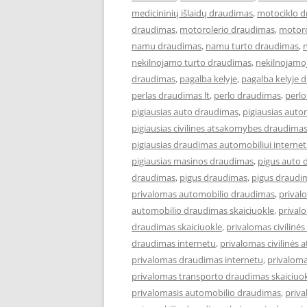
medicininių išlaidų draudimas
,
motociklo 
draudimas
,
motorolerio draudimas
,
motoro
namu draudimas
,
namu turto draudimas
,
nekilnojamo turto draudimas
,
nekilnojamo
draudimas
,
pagalba kelyje
,
pagalba kelyje 
perlas draudimas lt
,
perlo draudimas
,
perlo
pigiausias auto draudimas
,
pigiausias aut
pigiausias civilines atsakomybes draudima
pigiausias draudimas automobiliui interne
pigiausias masinos draudimas
,
pigus auto 
draudimas
,
pigus draudimas
,
pigus draudi
privalomas automobilio draudimas
,
prival
automobilio draudimas skaiciuokle
,
prival
draudimas skaiciuokle
,
privalomas civilin
draudimas internetu
,
privalomas civilinės
privalomas draudimas internetu
,
privaloma
privalomas transporto draudimas skaiciuo
privalomasis automobilio draudimas
,
priva