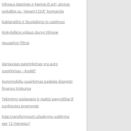
Vilniaus laiptinės ir kiemai iš arti, atviras
pokalbis su „Vezam123.lt“ komanda
Kaklaraištis ir šiuolaikinis jo vaidmuo
Kokybiškos vidaus durys Vilniuje
Aquaphor filtrai
Geriausias pasirinkimas yra auto
supirkimas – kodėl?
Automobilių supirkimas padeda išspręsti
finansų trūkumą
Tekinimo paslaugos ir realūs pavyzdžiai iš
sunkiosios pramonės
Kaip transformuoti užsakymų valdymą
per 12 mėnesių?