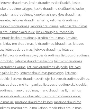
lietuvos draudimas
,
kasko draudimas skaičiuoklė
,
kasko
asko draudimo salygos
,
kasko draudimo skaičiuoklė
,
kasko
aupiamasis draudimas
,
kaupiamasis gyvybės draudimas
,
ternetu
,
keliones draudimas kaina
,
keliones draudimas
kelioninis draudimas
,
kelioniu draudimas
,
kelionių draudimas
iu draudimas skaiciuokle
,
kiek kainuoja automobilio
kainuoja kasko draudimas
,
kredito draudimas
,
krovinio
s
,
laidavimo draudimas
,
ld draudimas
,
ldraudimas
,
letuvos
mas
,
lietuvos darudimas
,
lietuvos draudima
,
lietuvos
ui
,
lietuvos draudimas gyvybes draudimas
,
lietuvos draudimas
tomobilio
,
lietuvos draudimas kainos
,
lietuvos draudimas
s draudimas kaune
,
lietuvos draudimas klaipeda
,
lietuvos
agalba kelyje
,
lietuvos draudimas panevezys
,
lietuvos
ciuokle
,
lietuvos draudimas vilniuje
,
lietuvos draudimas vilnius
,
ietuvos draudimo kompanijos
,
lietuvos draudimo skaiciuokle
,
raudimas
,
mano draudimas
,
mano draudimas.lt
,
masinos
asinos draudimas internetu
,
masinos draudimas kainos
,
udimas uk
,
masinos draudimo kainos
,
masinos draudimo
udimas
,
masinu draudimo kainos
,
medicininis draudimas
,