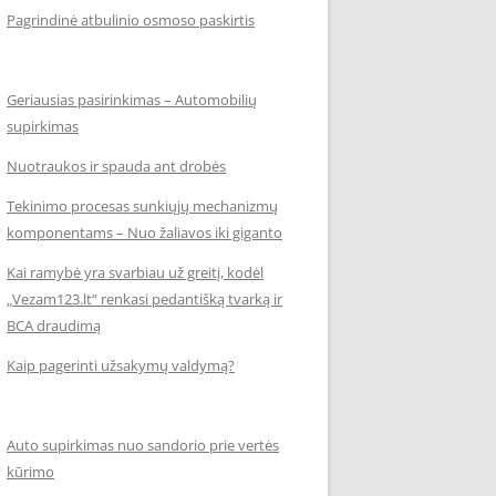
Pagrindinė atbulinio osmoso paskirtis
Geriausias pasirinkimas – Automobilių
supirkimas
Nuotraukos ir spauda ant drobės
Tekinimo procesas sunkiųjų mechanizmų
komponentams – Nuo žaliavos iki giganto
Kai ramybė yra svarbiau už greitį, kodėl
„Vezam123.lt“ renkasi pedantišką tvarką ir
BCA draudimą
Kaip pagerinti užsakymų valdymą?
Auto supirkimas nuo sandorio prie vertės
kūrimo