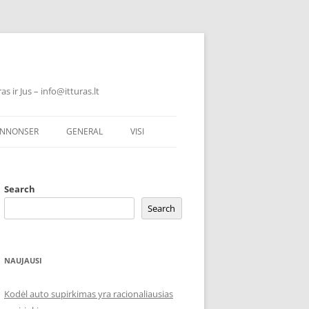
 ir Jus – info@itturas.lt
NNONSER
GENERAL
VISI
Search
Search
NAUJAUSI
Kodėl auto supirkimas yra racionaliausias