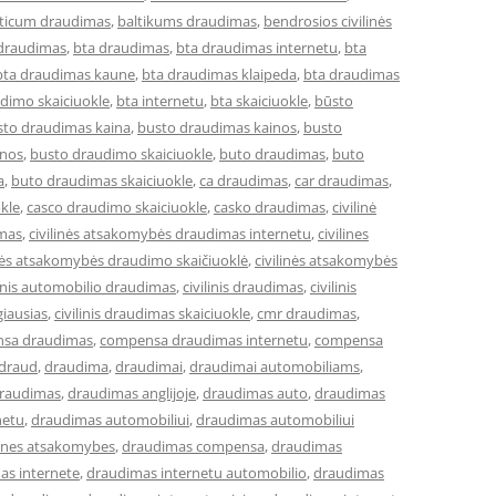
lticum draudimas
,
baltikums draudimas
,
bendrosios civilinės
 draudimas
,
bta draudimas
,
bta draudimas internetu
,
bta
bta draudimas kaune
,
bta draudimas klaipeda
,
bta draudimas
dimo skaiciuokle
,
bta internetu
,
bta skaiciuokle
,
būsto
sto draudimas kaina
,
busto draudimas kainos
,
busto
inos
,
busto draudimo skaiciuokle
,
buto draudimas
,
buto
a
,
buto draudimas skaiciuokle
,
ca draudimas
,
car draudimas
,
kle
,
casco draudimo skaiciuokle
,
casko draudimas
,
civilinė
imas
,
civilinės atsakomybės draudimas internetu
,
civilines
inės atsakomybės draudimo skaičiuoklė
,
civilinės atsakomybės
linis automobilio draudimas
,
civilinis draudimas
,
civilinis
giausias
,
civilinis draudimas skaiciuokle
,
cmr draudimas
,
sa draudimas
,
compensa draudimas internetu
,
compensa
draud
,
draudima
,
draudimai
,
draudimai automobiliams
,
raudimas
,
draudimas anglijoje
,
draudimas auto
,
draudimas
netu
,
draudimas automobiliui
,
draudimas automobiliui
lines atsakomybes
,
draudimas compensa
,
draudimas
as internete
,
draudimas internetu automobilio
,
draudimas