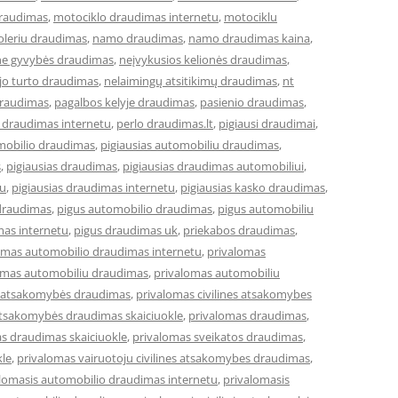
draudimas
,
motociklo draudimas internetu
,
motociklu
leriu draudimas
,
namo draudimas
,
namo draudimas kaina
,
ne gyvybės draudimas
,
neįvykusios kelionės draudimas
,
jo turto draudimas
,
nelaimingų atsitikimų draudimas
,
nt
draudimas
,
pagalbos kelyje draudimas
,
pasienio draudimas
,
 draudimas internetu
,
perlo draudimas.lt
,
pigiausi draudimai
,
omobilio draudimas
,
pigiausias automobiliu draudimas
,
s
,
pigiausias draudimas
,
pigiausias draudimas automobiliui
,
tu
,
pigiausias draudimas internetu
,
pigiausias kasko draudimas
,
draudimas
,
pigus automobilio draudimas
,
pigus automobiliu
mas internetu
,
pigus draudimas uk
,
priekabos draudimas
,
omas automobilio draudimas internetu
,
privalomas
omas automobiliu draudimas
,
privalomas automobiliu
ės atsakomybės draudimas
,
privalomas civilines atsakomybes
 atsakomybės draudimas skaiciuokle
,
privalomas draudimas
,
s draudimas skaiciuokle
,
privalomas sveikatos draudimas
,
kle
,
privalomas vairuotoju civilines atsakomybes draudimas
,
lomasis automobilio draudimas internetu
,
privalomasis