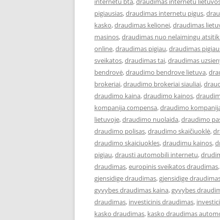
internetu bta
,
draudimas internetu lietuvo
pigiausias
,
draudimas internetu pigus
,
drau
kasko
,
draudimas kelionei
,
draudimas lietu
masinos
,
draudimas nuo nelaimingų atsiti
online
,
draudimas pigiau
,
draudimas pigiau
sveikatos
,
draudimas tai
,
draudimas uzsien
bendrovė
,
draudimo bendrove lietuva
,
dra
brokeriai
,
draudimo brokeriai siauliai
,
draud
draudimo kaina
,
draudimo kainos
,
draudim
kompanija compensa
,
draudimo kompanija
lietuvoje
,
draudimo nuolaida
,
draudimo pa
draudimo polisas
,
draudimo skaičiuoklė
,
dr
draudimo skaiciuokles
,
draudimu kainos
,
d
pigiau
,
drausti automobili internetu
,
drudi
draudimas
,
europinis sveikatos draudimas
gjensidige draudimas
,
gjensidige draudimas
gyvybes draudimas kaina
,
gyvybes draudim
draudimas
,
investicinis draudimas
,
investi
kasko draudimas
,
kasko draudimas automo