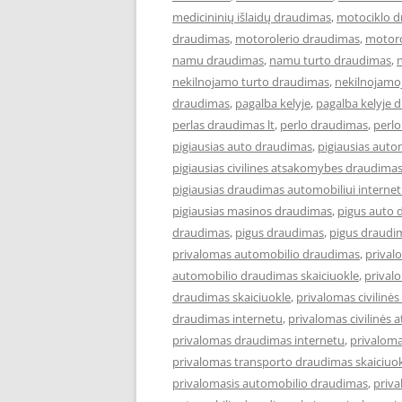
medicininių išlaidų draudimas
,
motociklo 
draudimas
,
motorolerio draudimas
,
motoro
namu draudimas
,
namu turto draudimas
,
nekilnojamo turto draudimas
,
nekilnojamo
draudimas
,
pagalba kelyje
,
pagalba kelyje 
perlas draudimas lt
,
perlo draudimas
,
perlo
pigiausias auto draudimas
,
pigiausias aut
pigiausias civilines atsakomybes draudima
pigiausias draudimas automobiliui interne
pigiausias masinos draudimas
,
pigus auto 
draudimas
,
pigus draudimas
,
pigus draudi
privalomas automobilio draudimas
,
prival
automobilio draudimas skaiciuokle
,
prival
draudimas skaiciuokle
,
privalomas civilin
draudimas internetu
,
privalomas civilinės
privalomas draudimas internetu
,
privaloma
privalomas transporto draudimas skaiciuo
privalomasis automobilio draudimas
,
priva