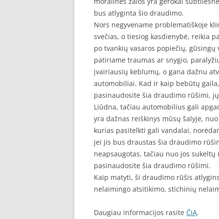
moralinės žalos yra gerokai subtilesnė 
bus atlyginta šio draudimo.
Nors negyvename problematiškoje klima
svečias, o tiesiog kasdienybė, reikia p
po tvankių vasaros popiečių, gūsingų v
patiriame traumas ar snygio, paralyžiu
įvairiausių keblumų, o gana dažnu at
automobiliai. Kad ir kaip bebūtų gaila, 
pasinaudosite šia draudimo rūšimi, jų t
Liūdna, tačiau automobilius gali apgad
yra dažnas reiškinys mūsų šalyje, nuo
kurias pasitelkti gali vandalai, norėda
jei jis bus draustas šia draudimo rūšim
neapsaugotas, tačiau nuo jos sukeltų n
pasinaudosite šia draudimo rūšimi.
Kaip matyti, ši draudimo rūšis atlygins
nelaimingo atsitikimo, stichinių nelai
Daugiau informacijos rasite
ČIA
.