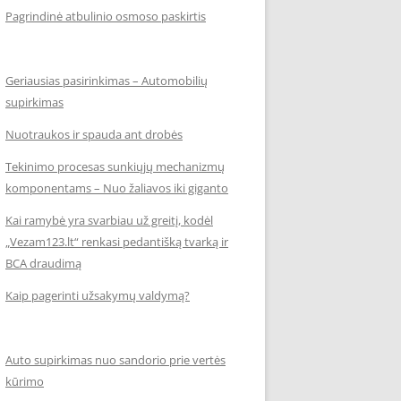
Pagrindinė atbulinio osmoso paskirtis
Geriausias pasirinkimas – Automobilių
supirkimas
Nuotraukos ir spauda ant drobės
Tekinimo procesas sunkiųjų mechanizmų
komponentams – Nuo žaliavos iki giganto
Kai ramybė yra svarbiau už greitį, kodėl
„Vezam123.lt“ renkasi pedantišką tvarką ir
BCA draudimą
Kaip pagerinti užsakymų valdymą?
Auto supirkimas nuo sandorio prie vertės
kūrimo