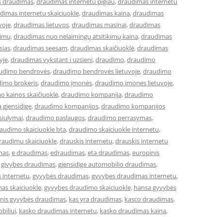
s draudimas
,
draudimas internetu pigiau
,
draudimas internetu
dimas internetu skaiciuokle
,
draudimas kaina
,
draudimas
voje
,
draudimas lietuvos
,
draudimas masinai
,
draudimas
kimų
,
draudimas nuo nelaimingų atsitikimų kaina
,
draudimas
sias
,
draudimas seesam
,
draudimas skaičiuoklė
,
draudimas
yje
,
draudimas vykstant i uzsieni
,
draudimo
,
draudimo
udimo bendrovės
,
draudimo bendrovės lietuvoje
,
draudimo
imo brokeris
,
draudimo įmonės
,
draudimo imones lietuvoje
,
o kainos skaičiuoklė
,
draudimo kompanija
,
draudimo
 gjensidige
,
draudimo kompanijos
,
draudimo kompanijos
siulymai
,
draudimo paslaugos
,
draudimo perrasymas
,
audimo skaiciuokle bta
,
draudimo skaiciuokle internetu
,
raudimu skaiciuokle
,
drauskis internetu
,
drauskis internetu
mas
,
e draudimas
,
edraudimas
,
eta draudimas
,
europinis
,
givybes draudimas
,
gjensidige automobilio draudimas
,
 internetu
,
gyvybės draudimas
,
gyvybes draudimas internetu
,
as skaiciuokle
,
gyvybes draudimo skaiciuokle
,
hansa gyvybės
cinis gyvybės draudimas
,
kas yra draudimas
,
kasco draudimas
,
biliui
,
kasko draudimas internetu
,
kasko draudimas kaina
,