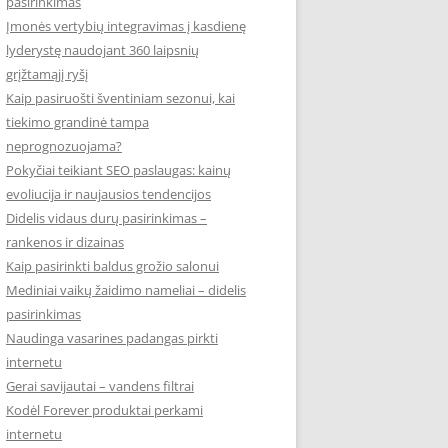
pasirinkimas
Įmonės vertybių integravimas į kasdienę
lyderystę naudojant 360 laipsnių
grįžtamąjį ryšį
Kaip pasiruošti šventiniam sezonui, kai
tiekimo grandinė tampa
neprognozuojama?
Pokyčiai teikiant SEO paslaugas: kainų
evoliucija ir naujausios tendencijos
Didelis vidaus durų pasirinkimas –
rankenos ir dizainas
Kaip pasirinkti baldus grožio salonui
Mediniai vaikų žaidimo nameliai – didelis
pasirinkimas
Naudinga vasarines padangas pirkti
internetu
Gerai savijautai – vandens filtrai
Kodėl Forever produktai perkami
internetu