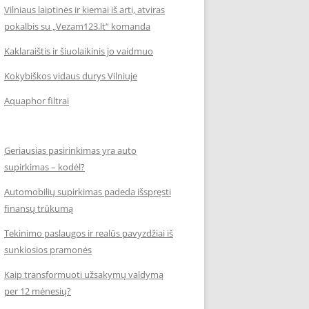
Vilniaus laiptinės ir kiemai iš arti, atviras
pokalbis su „Vezam123.lt“ komanda
Kaklaraištis ir šiuolaikinis jo vaidmuo
Kokybiškos vidaus durys Vilniuje
Aquaphor filtrai
Geriausias pasirinkimas yra auto
supirkimas – kodėl?
Automobilių supirkimas padeda išspręsti
finansų trūkumą
Tekinimo paslaugos ir realūs pavyzdžiai iš
sunkiosios pramonės
Kaip transformuoti užsakymų valdymą
per 12 mėnesių?