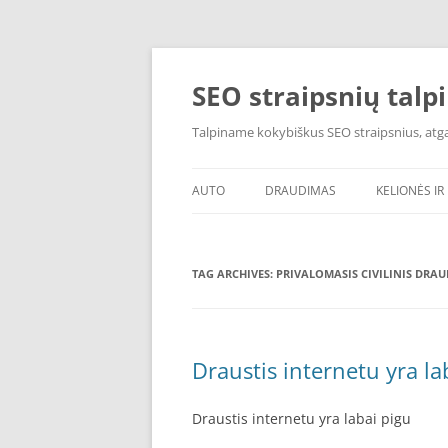
Skip
to
content
SEO straipsnių talp
Talpiname kokybiškus SEO straipsnius, atgal
AUTO
DRAUDIMAS
KELIONĖS IR 
TAG ARCHIVES:
PRIVALOMASIS CIVILINIS DRA
Draustis internetu yra la
Draustis internetu yra labai pigu