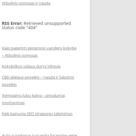
Atbulinis osmosas ir nauda
RSS Error:
Retrieved unsupported
status code "404"
Kaip pagerinti geriamojo vandens kokybę
– Atbulinis osmosas
Kokybiškos vidaus durys Vilniuje
CBD aliejaus poveikis – nauda ir šalutinis
poveikis
Įtempiamų lubų kaina – privalumai,
montavimas
Kiek kainuoja SEO straipsnių talpinimas
Auto supirkimas turi realią finansinę vertę