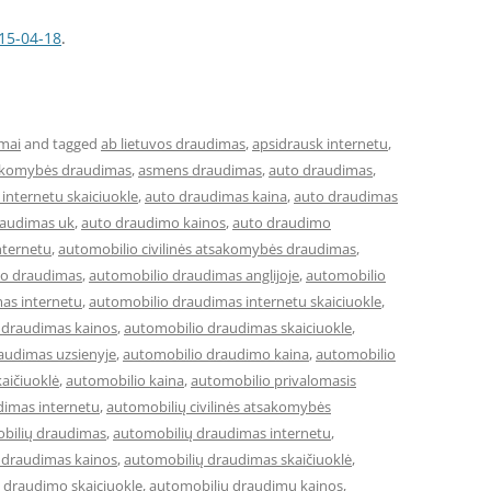
15-04-18
.
mai
and tagged
ab lietuvos draudimas
,
apsidrausk internetu
,
sakomybės draudimas
,
asmens draudimas
,
auto draudimas
,
internetu skaiciuokle
,
auto draudimas kaina
,
auto draudimas
raudimas uk
,
auto draudimo kainos
,
auto draudimo
nternetu
,
automobilio civilinės atsakomybės draudimas
,
io draudimas
,
automobilio draudimas anglijoje
,
automobilio
as internetu
,
automobilio draudimas internetu skaiciuokle
,
 draudimas kainos
,
automobilio draudimas skaiciuokle
,
audimas uzsienyje
,
automobilio draudimo kaina
,
automobilio
aičiuoklė
,
automobilio kaina
,
automobilio privalomasis
dimas internetu
,
automobilių civilinės atsakomybės
bilių draudimas
,
automobilių draudimas internetu
,
 draudimas kainos
,
automobilių draudimas skaičiuoklė
,
 draudimo skaiciuokle
,
automobiliu draudimu kainos
,