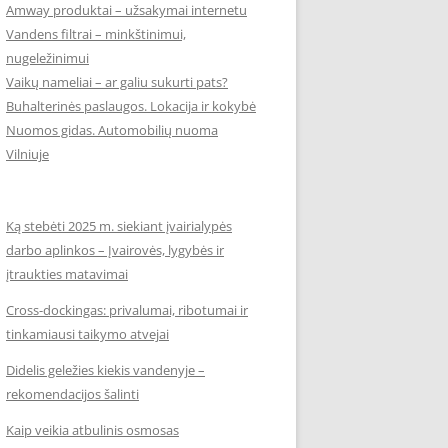
Amway produktai – užsakymai internetu
Vandens filtrai – minkštinimui,
nugeležinimui
Vaikų nameliai – ar galiu sukurti pats?
Buhalterinės paslaugos. Lokacija ir kokybė
Nuomos gidas. Automobilių nuoma
Vilniuje
Ką stebėti 2025 m. siekiant įvairialypės
darbo aplinkos – Įvairovės, lygybės ir
įtraukties matavimai
Cross-dockingas: privalumai, ribotumai ir
tinkamiausi taikymo atvejai
Didelis geležies kiekis vandenyje –
rekomendacijos šalinti
Kaip veikia atbulinis osmosas