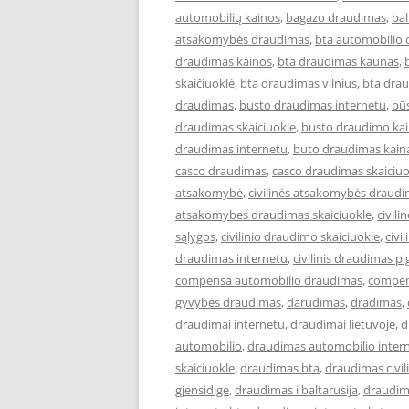
automobilių kainos
,
bagazo draudimas
,
ba
atsakomybės draudimas
,
bta automobilio
draudimas kainos
,
bta draudimas kaunas
,
skaičiuoklė
,
bta draudimas vilnius
,
bta drau
draudimas
,
busto draudimas internetu
,
bū
draudimas skaiciuokle
,
busto draudimo ka
draudimas internetu
,
buto draudimas kain
casco draudimas
,
casco draudimas skaiciuo
atsakomybė
,
civilinės atsakomybės draud
atsakomybes draudimas skaiciuokle
,
civil
sąlygos
,
civilinio draudimo skaiciuokle
,
civi
draudimas internetu
,
civilinis draudimas pi
compensa automobilio draudimas
,
compen
gyvybės draudimas
,
darudimas
,
dradimas
,
draudimai internetu
,
draudimai lietuvoje
,
d
automobilio
,
draudimas automobilio inter
skaiciuokle
,
draudimas bta
,
draudimas civi
gjensidige
,
draudimas i baltarusija
,
draudim