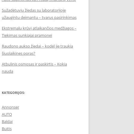
Sužadėtuvių žiedas su laboratorijoje
užaugintu deimantu – tvarus pasirinkimas
Ekstremalų krūvį atlaikančios medžiagos –
Tiekimas sunkiajai pramonei
Raudono aukso žiedai – kodėl jie traukia
šiuolaikines poras?
Atbulinis osmosas ir paskirtis – Kokia
nauda
KATEGORIJOS:
Annonser
AUTO
Baldai
Buitis