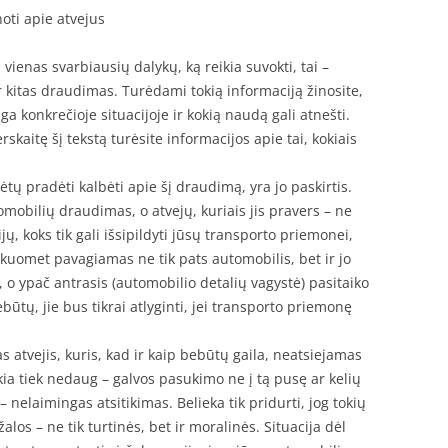
oti apie atvejus
enas svarbiausių dalykų, ką reikia suvokti, tai –
 ar kitas draudimas. Turėdami tokią informaciją žinosite,
a konkrečioje situacijoje ir kokią naudą gali atnešti.
erskaitę šį tekstą turėsite informacijos apie tai, kokiais
tų pradėti kalbėti apie šį draudimą, yra jo paskirtis.
mobilių draudimas, o atvejų, kuriais jis pravers – ne
ų, koks tik gali išsipildyti jūsų transporto priemonei,
, kuomet pavagiamas ne tik pats automobilis, bet ir jo
i, o ypač antrasis (automobilio detalių vagystė) pasitaiko
būtų, jie bus tikrai atlyginti, jei transporto priemonę
s atvejis, kuris, kad ir kaip bebūtų gaila, neatsiejamas
ia tiek nedaug – galvos pasukimo ne į tą pusę ar kelių
– nelaimingas atsitikimas. Belieka tik pridurti, jog tokių
os – ne tik turtinės, bet ir moralinės. Situacija dėl