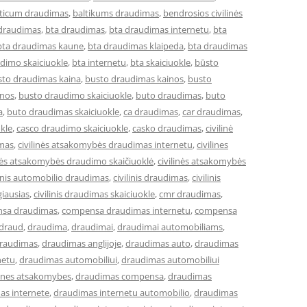
lticum draudimas
,
baltikums draudimas
,
bendrosios civilinės
 draudimas
,
bta draudimas
,
bta draudimas internetu
,
bta
bta draudimas kaune
,
bta draudimas klaipeda
,
bta draudimas
dimo skaiciuokle
,
bta internetu
,
bta skaiciuokle
,
būsto
sto draudimas kaina
,
busto draudimas kainos
,
busto
inos
,
busto draudimo skaiciuokle
,
buto draudimas
,
buto
a
,
buto draudimas skaiciuokle
,
ca draudimas
,
car draudimas
,
kle
,
casco draudimo skaiciuokle
,
casko draudimas
,
civilinė
imas
,
civilinės atsakomybės draudimas internetu
,
civilines
inės atsakomybės draudimo skaičiuoklė
,
civilinės atsakomybės
linis automobilio draudimas
,
civilinis draudimas
,
civilinis
giausias
,
civilinis draudimas skaiciuokle
,
cmr draudimas
,
sa draudimas
,
compensa draudimas internetu
,
compensa
draud
,
draudima
,
draudimai
,
draudimai automobiliams
,
raudimas
,
draudimas anglijoje
,
draudimas auto
,
draudimas
netu
,
draudimas automobiliui
,
draudimas automobiliui
lines atsakomybes
,
draudimas compensa
,
draudimas
as internete
,
draudimas internetu automobilio
,
draudimas