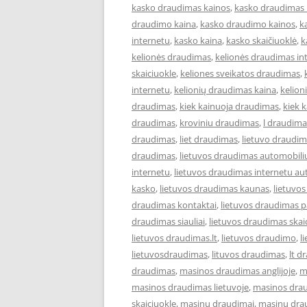
kasko draudimas kainos
,
kasko draudimas 
draudimo kaina
,
kasko draudimo kainos
,
k
internetu
,
kasko kaina
,
kasko skaičiuoklė
,
k
kelionės draudimas
,
kelionės draudimas in
skaiciuokle
,
keliones sveikatos draudimas
,
internetu
,
kelionių draudimas kaina
,
kelion
draudimas
,
kiek kainuoja draudimas
,
kiek 
draudimas
,
kroviniu draudimas
,
l draudima
draudimas
,
liet draudimas
,
lietuvo draudi
draudimas
,
lietuvos draudimas automobili
internetu
,
lietuvos draudimas internetu au
kasko
,
lietuvos draudimas kaunas
,
lietuvo
draudimas kontaktai
,
lietuvos draudimas p
draudimas siauliai
,
lietuvos draudimas skai
lietuvos draudimas.lt
,
lietuvos draudimo
,
l
lietuvosdraudimas
,
lituvos draudimas
,
lt d
draudimas
,
masinos draudimas anglijoje
,
m
masinos draudimas lietuvoje
,
masinos dra
skaiciuokle
,
masinu draudimai
,
masinu dra