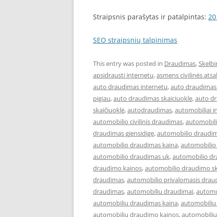
Straipsnis parašytas ir patalpintas:
20
SEO straipsnių talpinimas
This entry was posted in
Draudimas
,
Skelbi
apsidrausti internetu
,
asmens civilinės at
auto draudimas internetu
,
auto draudimas 
pigiau
,
auto draudimas skaiciuokle
,
auto d
skaičiuoklė
,
autodraudimas
,
automobiliai i
automobilio civilinis draudimas
,
automobil
draudimas gjensidige
,
automobilio draudim
automobilio draudimas kaina
,
automobilio
automobilio draudimas uk
,
automobilio dr
draudimo kainos
,
automobilio draudimo sk
draudimas
,
automobilio privalomasis drau
draudimas
,
automobiliu draudimai
,
automo
automobiliu draudimas kaina
,
automobiliu
automobiliu draudimo kainos
,
automobiliu