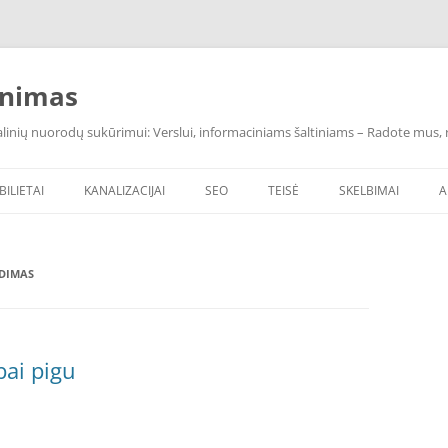
inimas
inių nuorodų sukūrimui: Verslui, informaciniams šaltiniams – Radote mus, ras
BILIETAI
KANALIZACIJAI
SEO
TEISĖ
SKELBIMAI
A
UDIMAS
bai pigu