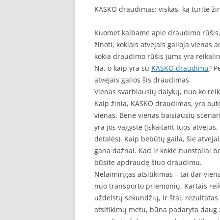
KASKO draudimas: viskas, ką turite žin
Kuomet kalbame apie draudimo rūšis, vi
žinoti, kokiais atvejais galioja vienas
kokia draudimo rūšis jums yra reikaling
Na, o kaip yra su
KASKO draudimu
? P
atvejais galios šis draudimas.
Vienas svarbiausių dalykų, nuo ko reikė
Kaip žinia, KASKO draudimas, yra auto
vienas. Bene vienas baisiausių scenarij
yra jos vagystė (įskaitant tuos atvejus
detalės). Kaip bebūtų gaila, šie atveja
gana dažnai. Kad ir kokie nuostoliai be
būsite apdraudę šiuo draudimu.
Nelaimingas atsitikimas – tai dar viena
nuo transporto priemonių. Kartais reik
uždelstų sekundžių, ir štai, rezultatas 
atsitikimų metu, būna padaryta daug žal