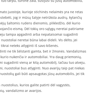
tuo tarpu, turtinė žala, susijusi su jūsų automobiliu,
to juostoje, kurioje stichinės nelaimės yra ne retas
astebėti, jog ir mūsų šalyje netrūksta audrų, kylančių
ėjų šaltomis rudens dienomis, plikledžio, dėl kurio
ojančio eismą. Dėl tokių oro sąlygų neretai patiriame
veju tampa apgadinti arba nepataisomai sugadinti
nuostoliai neretai būna labai dideli. Vis dėlto, jei
ikrai neteks atlyginti iš savo kišenės.
inti ne tik šėlstanti gamta, bet ir žmonės. Vandalizmas
 kurio nukenčia ir automobiliai. Yra daug priemonių,
mi sugadinti vieną ar kitą automobilį, tačiau tuo atveju,
i, nuostoliai bus atlyginti. Nuo avarijų taip pat niekas
uostolių gali būti apsaugotas jūsų automobilis, jei tik
 nuostolius, kurios galite patirti dėl vagystės,
mių, vandalizmo ar avarijos.