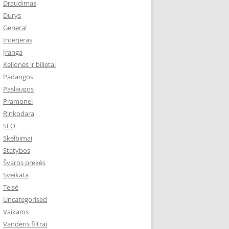
Draudimas
Durys
General
Interjeras
Įranga
Kelionės ir bilietai
Padangos
Paslaugos
Pramonei
Rinkodara
SEO
Skelbimai
Statybos
Švaros prekės
Sveikata
Teisė
Uncategorised
Vaikams
Vandens filtrai