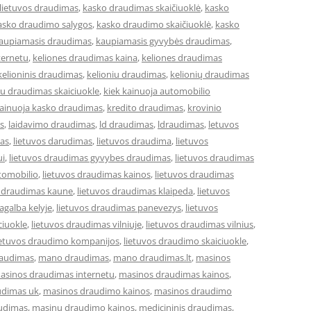
lietuvos draudimas
,
kasko draudimas skaičiuoklė
,
kasko
asko draudimo salygos
,
kasko draudimo skaičiuoklė
,
kasko
aupiamasis draudimas
,
kaupiamasis gyvybės draudimas
,
ternetu
,
keliones draudimas kaina
,
keliones draudimas
kelioninis draudimas
,
kelioniu draudimas
,
kelionių draudimas
iu draudimas skaiciuokle
,
kiek kainuoja automobilio
kainuoja kasko draudimas
,
kredito draudimas
,
krovinio
s
,
laidavimo draudimas
,
ld draudimas
,
ldraudimas
,
letuvos
mas
,
lietuvos darudimas
,
lietuvos draudima
,
lietuvos
ui
,
lietuvos draudimas gyvybes draudimas
,
lietuvos draudimas
tomobilio
,
lietuvos draudimas kainos
,
lietuvos draudimas
s draudimas kaune
,
lietuvos draudimas klaipeda
,
lietuvos
agalba kelyje
,
lietuvos draudimas panevezys
,
lietuvos
ciuokle
,
lietuvos draudimas vilniuje
,
lietuvos draudimas vilnius
,
ietuvos draudimo kompanijos
,
lietuvos draudimo skaiciuokle
,
raudimas
,
mano draudimas
,
mano draudimas.lt
,
masinos
asinos draudimas internetu
,
masinos draudimas kainos
,
udimas uk
,
masinos draudimo kainos
,
masinos draudimo
udimas
,
masinu draudimo kainos
,
medicininis draudimas
,