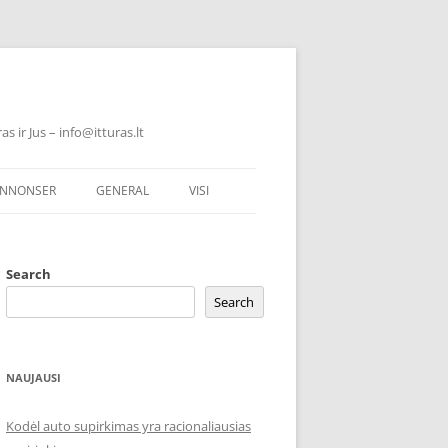
 ir Jus – info@itturas.lt
NNONSER
GENERAL
VISI
Search
Search
NAUJAUSI
Kodėl auto supirkimas yra racionaliausias