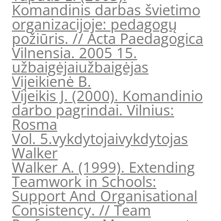
Komandinis darbas švietimo
organizacijoje: pedagogų
požiūris. // Acta Paedagogica
Vilnensia. 2005 15.
užbaigėjai
užbaigėjas
Vijeikienė B.
Vijeikis J. (2000). Komandinio
darbo pagrindai. Vilnius:
Rosma
Vol. 5.
vykdytojai
vykdytojas
Walker
Walker A. (1999). Extending
Teamwork in Schools:
Support And Organisational
Consistency. // Team