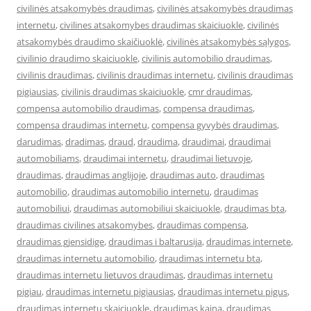
civilinės atsakomybės draudimas
,
civilinės atsakomybės draudimas
internetu
,
civilines atsakomybes draudimas skaiciuokle
,
civilinės
atsakomybės draudimo skaičiuoklė
,
civilinės atsakomybės sąlygos
,
civilinio draudimo skaiciuokle
,
civilinis automobilio draudimas
,
civilinis draudimas
,
civilinis draudimas internetu
,
civilinis draudimas
pigiausias
,
civilinis draudimas skaiciuokle
,
cmr draudimas
,
compensa automobilio draudimas
,
compensa draudimas
,
compensa draudimas internetu
,
compensa gyvybės draudimas
,
darudimas
,
dradimas
,
draud
,
draudima
,
draudimai
,
draudimai
automobiliams
,
draudimai internetu
,
draudimai lietuvoje
,
draudimas
,
draudimas anglijoje
,
draudimas auto
,
draudimas
automobilio
,
draudimas automobilio internetu
,
draudimas
automobiliui
,
draudimas automobiliui skaiciuokle
,
draudimas bta
,
draudimas civilines atsakomybes
,
draudimas compensa
,
draudimas gjensidige
,
draudimas i baltarusija
,
draudimas internete
,
draudimas internetu automobilio
,
draudimas internetu bta
,
draudimas internetu lietuvos draudimas
,
draudimas internetu
pigiau
,
draudimas internetu pigiausias
,
draudimas internetu pigus
,
draudimas internetu skaiciuokle
,
draudimas kaina
,
draudimas