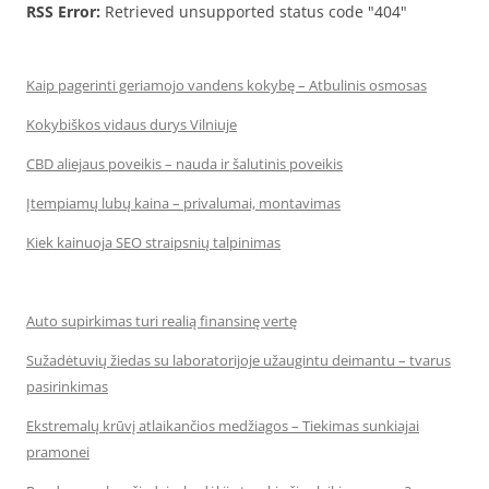
RSS Error:
Retrieved unsupported status code "404"
Kaip pagerinti geriamojo vandens kokybę – Atbulinis osmosas
Kokybiškos vidaus durys Vilniuje
CBD aliejaus poveikis – nauda ir šalutinis poveikis
Įtempiamų lubų kaina – privalumai, montavimas
Kiek kainuoja SEO straipsnių talpinimas
Auto supirkimas turi realią finansinę vertę
Sužadėtuvių žiedas su laboratorijoje užaugintu deimantu – tvarus
pasirinkimas
Ekstremalų krūvį atlaikančios medžiagos – Tiekimas sunkiajai
pramonei