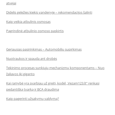
atvejai
Didelis geležies kiekis vandenyje – rekomendacijos šalinti
Kaip veikia atbulinis osmosas
Pagrindinė atbulinio osmoso paskirtis
Geriausias pasirinkimas – Automobilių supirkimas
Nuotraukos ir spauda ant drobės
Tekinimo procesas sunkiųjų mechanizmų komponentams – Nuo
žaliavos iki giganto
Kai ramybė yra svarbiau už greitį, kodėl „Vezam123.lt“ renkasi
pedantišką tvarką ir BCA draudimą
Kaip pagerinti užsakymų valdymą?