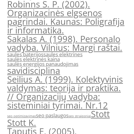
Robinns S. P. (2002).
Organizacinės elgsenos
pagrindai. Kaunas: Poligrafija
ir informatika.
Sakalas A. (1998). Personalo
vadyba. Vilnius: Margi raštai.
saules baterijos
saules elektrines
saulės elektrinės kaina
saulės energijos panaudojimas
savidisciplina
Seilius A. (1999). Kolektyvinis
valdymas: teorija ir praktika.
// Organizacijų vadyba:
sisteminiai tyrimai. Nr.12
Stott
seo paslaugos
seo optimizavimas
seo straipsniai
Stott K.
Taputis E. (2005).