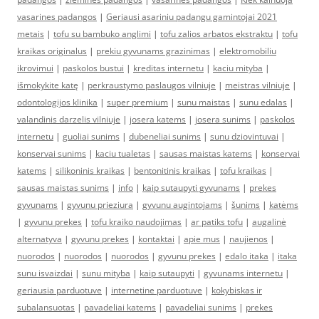
vasarines padangos
|
Geriausi asariniu padangu gamintojai 2021
metais
|
tofu su bambuko anglimi
|
tofu zalios arbatos ekstraktu
|
tofu
kraikas originalus
|
prekiu gyvunams grazinimas
|
elektromobiliu
ikrovimui
|
paskolos bustui
|
kreditas internetu
|
kaciu mityba
|
išmokykite katę
|
perkraustymo paslaugos vilniuje
|
meistras vilniuje
|
odontologijos klinika
|
super premium
|
sunu maistas
|
sunu edalas
|
valandinis darzelis vilniuje
|
josera katems
|
josera sunims
|
paskolos
internetu
|
guoliai sunims
|
dubeneliai sunims
|
sunu dziovintuvai
|
konservai sunims
|
kaciu tualetas
|
sausas maistas katems
|
konservai
katems
|
silikoninis kraikas
|
bentonitinis kraikas
|
tofu kraikas
|
sausas maistas sunims
|
info
|
kaip sutaupyti gyvunams
|
prekes
gyvunams
|
gyvunu prieziura
|
gyvunu augintojams
|
šunims
|
katėms
|
gyvunu prekes
|
tofu kraiko naudojimas
|
ar patiks tofu
|
augalinė
alternatyva
|
gyvunu prekes
|
kontaktai
|
apie mus
|
naujienos
|
nuorodos
|
nuorodos
|
nuorodos
|
gyvunu prekes
|
edalo itaka
|
itaka
sunu isvaizdai
|
sunu mityba
|
kaip sutaupyti
|
gyvunams internetu
|
geriausia parduotuve
|
internetine parduotuve
|
kokybiskas ir
subalansuotas
|
pavadeliai katems
|
pavadeliai sunims
|
prekes