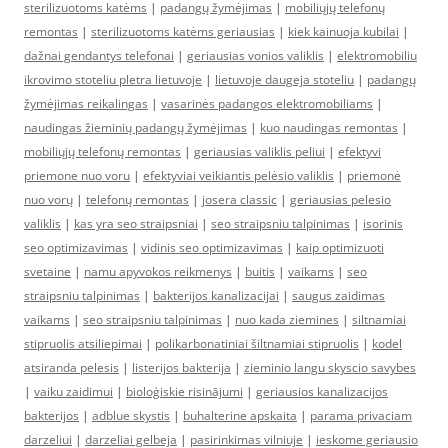
sterilizuotoms katėms
|
padangų žymėjimas
|
mobiliųjų telefonų
remontas
|
sterilizuotoms katėms geriausias
|
kiek kainuoja kubilai
|
dažnai gendantys telefonai
|
geriausias vonios valiklis
|
elektromobiliu
ikrovimo stoteliu pletra lietuvoje
|
lietuvoje daugeja stoteliu
|
padangų
žymėjimas reikalingas
|
vasarinės padangos elektromobiliams
|
naudingas žieminių padangų žymėjimas
|
kuo naudingas remontas
|
mobiliųjų telefonų remontas
|
geriausias valiklis peliui
|
efektyvi
priemone nuo voru
|
efektyviai veikiantis pelėsio valiklis
|
priemonė
nuo vorų
|
telefonų remontas
|
josera classic
|
geriausias pelesio
valiklis
|
kas yra seo straipsniai
|
seo straipsniu talpinimas
|
isorinis
seo optimizavimas
|
vidinis seo optimizavimas
|
kaip optimizuoti
svetaine
|
namu apyvokos reikmenys
|
buitis
|
vaikams
|
seo
straipsniu talpinimas
|
bakterijos kanalizacijai
|
saugus zaidimas
vaikams
|
seo straipsniu talpinimas
|
nuo kada ziemines
|
siltnamiai
stipruolis atsiliepimai
|
polikarbonatiniai šiltnamiai stipruolis
|
kodel
atsiranda pelesis
|
listerijos bakterija
|
zieminio langu skyscio savybes
|
vaiku zaidimui
|
bioloģiskie risinājumi
|
geriausios kanalizacijos
bakterijos
|
adblue skystis
|
buhalterine apskaita
|
parama privaciam
darzeliui
|
darzeliai gelbeja
|
pasirinkimas vilniuje
|
ieskome geriausio