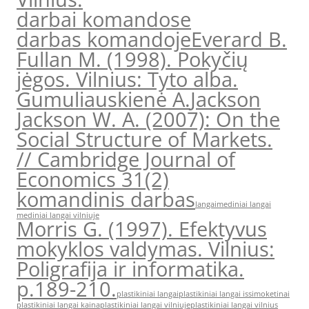
darbai komandose
darbas komandoje
Everard B.
Fullan M. (1998). Pokyčių
jėgos. Vilnius: Tyto alba.
Gumuliauskienė A.
Jackson
Jackson W. A. (2007): On the
Social Structure of Markets.
// Cambridge Journal of
Economics 31(2)
komandinis darbas
langai
mediniai langai
mediniai langai vilniuje
Morris G. (1997). Efektyvus
mokyklos valdymas. Vilnius:
Poligrafija ir informatika.
p.189-210.
plastikiniai langai
plastikiniai langai issimoketinai
plastikiniai langai kaina
plastikiniai langai vilniuje
plastikiniai langai vilnius