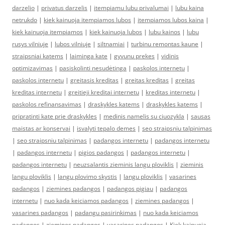
darzelio
|
privatus darzelis
|
itempiamu lubu privalumai
|
lubu kaina
netrukdo
|
kiek kainuoja itempiamos lubos
|
itempiamos lubos kaina
|
kiek kainuoja itempiamos
|
kiek kainuoja lubos
|
lubu kainos
|
lubu
rusys vilniuje
|
lubos vilniuje
|
siltnamiai
|
turbinu remontas kaune
|
straipsniai katems
|
laiminga kate
|
gyvunu prekes
|
vidinis
optimizavimas
|
pasiskolinti nesudėtinga
|
paskolos internetu
|
paskolos internetu
|
greitasis kreditas
|
greitas kreditas
|
greitas
kreditas internetu
|
greitieji kreditai internetu
|
kreditas internetu
|
paskolos refinansavimas
|
draskykles katems
|
draskykles katems
|
pripratinti kate prie draskykles
|
medinis namelis su ciuozykla
|
sausas
maistas ar konservai
|
isvalyti tepalo demes
|
seo straipsniu talpinimas
|
seo straipsniu talpinimas
|
padangos internetu
|
padangos internetu
|
padangos internetu
|
pigios padangos
|
padangos internetu
|
padangos internetu
|
neuzsalantis zieminis langu ploviklis
|
zieminis
langu ploviklis
|
langu plovimo skystis
|
langu ploviklis
|
vasarines
padangos
|
ziemines padangos
|
padangos pigiau
|
padangos
internetu
|
nuo kada keiciamos padangos
|
ziemines padangos
|
vasarines padangos
|
padangu pasirinkimas
|
nuo kada keiciamos
padangos
|
ziemines padangos
|
vasarines padangos
|
Kiek kainuoja