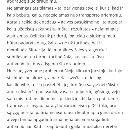
apdraudę šiuo draudimu.
Nelaimingas atsitikimas – tai dar vienas atvejis, kuris, kad ir
kaip bebūtų gaila, neatsiejamas nuo transporto priemonių.
Kartais reikia tiek nedaug – galvos pasukimo ne į tą pusę ar
kelių uždelstų sekundžių, ir štai, rezultatas – nelaimingas
atsitikimas. Belieka tik pridurti, jog tokių atsitikimų metu,
būna padaryta daug žalos – ne tik turtinės, bet ir
moralinės. Situacija dėl moralinės žalos yra gerokai
subtilesnė tuo tarpu, turtinė žala, susijusi su jūsų
automobiliu, bus atlyginta šio draudimo.
Nors negyvename problematiškoje klimato juostoje, kurioje
stichinės nelaimės yra ne retas svečias, o tiesiog
kasdienybė, reikia pastebėti, jog ir mūsų šalyje netrūksta
audrų, kylančių po tvankių vasaros popiečių, gūsingų vėjų
šaltomis rudens dienomis, plikledžio, dėl kurio patiriame
traumas ar snygio, paralyžiuojančio eismą. Dėl tokių oro
sąlygų neretai patiriame įvairiausių keblumų, o gana dažnu
atveju tampa apgadinti arba nepataisomai sugadinti
automobiliai. Kad ir kaip bebūtų gaila, nuostoliai neretai