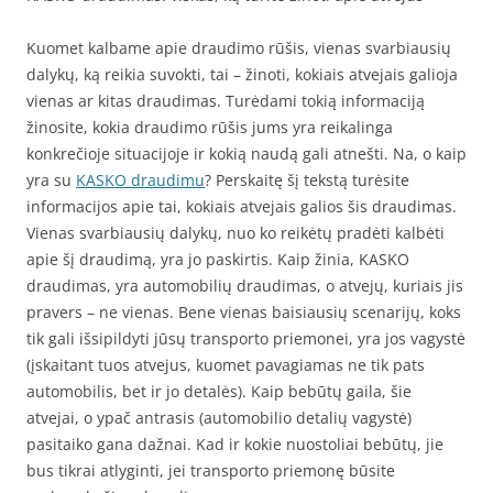
Kuomet kalbame apie draudimo rūšis, vienas svarbiausių
dalykų, ką reikia suvokti, tai – žinoti, kokiais atvejais galioja
vienas ar kitas draudimas. Turėdami tokią informaciją
žinosite, kokia draudimo rūšis jums yra reikalinga
konkrečioje situacijoje ir kokią naudą gali atnešti. Na, o kaip
yra su
KASKO draudimu
? Perskaitę šį tekstą turėsite
informacijos apie tai, kokiais atvejais galios šis draudimas.
Vienas svarbiausių dalykų, nuo ko reikėtų pradėti kalbėti
apie šį draudimą, yra jo paskirtis. Kaip žinia, KASKO
draudimas, yra automobilių draudimas, o atvejų, kuriais jis
pravers – ne vienas. Bene vienas baisiausių scenarijų, koks
tik gali išsipildyti jūsų transporto priemonei, yra jos vagystė
(įskaitant tuos atvejus, kuomet pavagiamas ne tik pats
automobilis, bet ir jo detalės). Kaip bebūtų gaila, šie
atvejai, o ypač antrasis (automobilio detalių vagystė)
pasitaiko gana dažnai. Kad ir kokie nuostoliai bebūtų, jie
bus tikrai atlyginti, jei transporto priemonę būsite