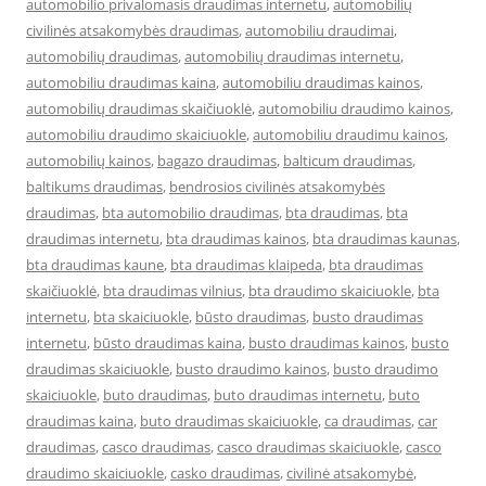
automobilio privalomasis draudimas internetu
,
automobilių
civilinės atsakomybės draudimas
,
automobiliu draudimai
,
automobilių draudimas
,
automobilių draudimas internetu
,
automobiliu draudimas kaina
,
automobiliu draudimas kainos
,
automobilių draudimas skaičiuoklė
,
automobiliu draudimo kainos
,
automobiliu draudimo skaiciuokle
,
automobiliu draudimu kainos
,
automobilių kainos
,
bagazo draudimas
,
balticum draudimas
,
baltikums draudimas
,
bendrosios civilinės atsakomybės
draudimas
,
bta automobilio draudimas
,
bta draudimas
,
bta
draudimas internetu
,
bta draudimas kainos
,
bta draudimas kaunas
,
bta draudimas kaune
,
bta draudimas klaipeda
,
bta draudimas
skaičiuoklė
,
bta draudimas vilnius
,
bta draudimo skaiciuokle
,
bta
internetu
,
bta skaiciuokle
,
būsto draudimas
,
busto draudimas
internetu
,
būsto draudimas kaina
,
busto draudimas kainos
,
busto
draudimas skaiciuokle
,
busto draudimo kainos
,
busto draudimo
skaiciuokle
,
buto draudimas
,
buto draudimas internetu
,
buto
draudimas kaina
,
buto draudimas skaiciuokle
,
ca draudimas
,
car
draudimas
,
casco draudimas
,
casco draudimas skaiciuokle
,
casco
draudimo skaiciuokle
,
casko draudimas
,
civilinė atsakomybė
,