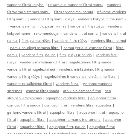
vandens filtrai kokybei
|
tinkamiausi vandens filtrai namui
|
vandens
filtravimo sistemos namui
|
filtrų sprendimai namui
|
ieškome vandens
filtrų namui
|
vandens filtrų namui rūšys
|
vandens kokybei filtrai namui
|
vandens namui filtrų pasirinkimas
|
vandens filtrų rtūšys
|
vandens
kokybei name
|
rekomenduojami vandens filtrai namui
|
vandens filtrai
namui
|
filtrų namui rūšys
|
vandens filtrų rūšys
|
vandens filtrai namui
|
namui naudingi osmoso filtrai
|
namui geriausi osmoso filtrai
|
filtrai
namui
|
vandens filtrų nauda
|
filtrų rūšys ir nauda
|
vandens filtrų
rūšys
|
vandens minkštinimo filtrai
|
nugeležinimo filtrų nauda
|
vandens filtrai nugeležinimui
|
vandens minkštinimo filtrų nauda
|
vandens filtrų rūšys
|
nugeležinimo ir vandens monkštinimo filtrai
|
vandens nukalkinimo filtrai
|
vandens filtrai
|
geriamo vandens
sistemos
|
osmoso filtrų nauda
|
atbulinio osmoso filtrai
|
seo
straipsniu talpinimas
|
aquaphor vandens filtrai
|
aquaphor filtrai
|
osmoso filtrų nauda
|
osmoso filtrai
|
vandens filtrai aquaphor
|
geriamo vandens filtrai
|
aquaphor filtrai
|
aquaphor filtrai
|
aquaphor
filtrai
|
aquaphor filtrai
|
aquaphor namams ir pramonei
|
aquaphor
filtrai
|
aquaphor filtrai
|
aquaphor filtrų nauda
|
aquaphor filtrai
|
aquapgor filtrai ir nauda
|
aquaphor filtrai
|
aquaphor filtrai
|
vandens