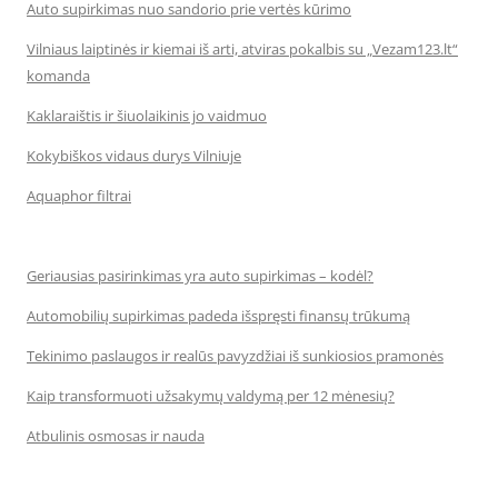
Auto supirkimas nuo sandorio prie vertės kūrimo
Vilniaus laiptinės ir kiemai iš arti, atviras pokalbis su „Vezam123.lt“
komanda
Kaklaraištis ir šiuolaikinis jo vaidmuo
Kokybiškos vidaus durys Vilniuje
Aquaphor filtrai
Geriausias pasirinkimas yra auto supirkimas – kodėl?
Automobilių supirkimas padeda išspręsti finansų trūkumą
Tekinimo paslaugos ir realūs pavyzdžiai iš sunkiosios pramonės
Kaip transformuoti užsakymų valdymą per 12 mėnesių?
Atbulinis osmosas ir nauda