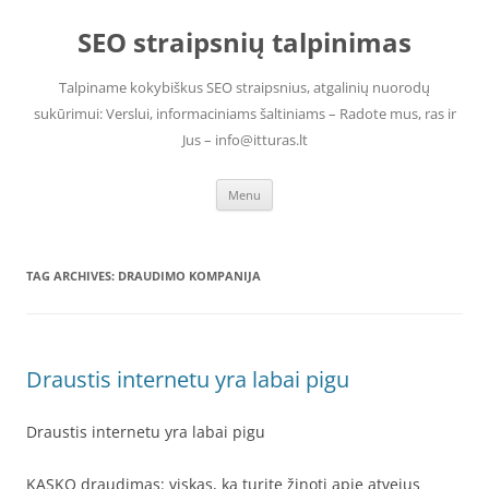
Skip
to
SEO straipsnių talpinimas
content
Talpiname kokybiškus SEO straipsnius, atgalinių nuorodų
sukūrimui: Verslui, informaciniams šaltiniams – Radote mus, ras ir
Jus – info@itturas.lt
Menu
TAG ARCHIVES:
DRAUDIMO KOMPANIJA
Draustis internetu yra labai pigu
Draustis internetu yra labai pigu
KASKO draudimas: viskas, ką turite žinoti apie atvejus