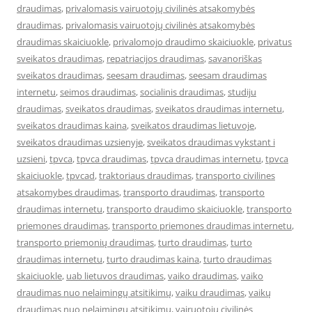
draudimas
,
privalomasis vairuotojų civilinės atsakomybės
draudimas
,
privalomasis vairuotojų civilinės atsakomybės
draudimas skaiciuokle
,
privalomojo draudimo skaiciuokle
,
privatus
sveikatos draudimas
,
repatriacijos draudimas
,
savanoriškas
sveikatos draudimas
,
seesam draudimas
,
seesam draudimas
internetu
,
seimos draudimas
,
socialinis draudimas
,
studiju
draudimas
,
sveikatos draudimas
,
sveikatos draudimas internetu
,
sveikatos draudimas kaina
,
sveikatos draudimas lietuvoje
,
sveikatos draudimas uzsienyje
,
sveikatos draudimas vykstant i
uzsieni
,
tpvca
,
tpvca draudimas
,
tpvca draudimas internetu
,
tpvca
skaiciuokle
,
tpvcad
,
traktoriaus draudimas
,
transporto civilines
atsakomybes draudimas
,
transporto draudimas
,
transporto
draudimas internetu
,
transporto draudimo skaiciuokle
,
transporto
priemones draudimas
,
transporto priemones draudimas internetu
,
transporto priemonių draudimas
,
turto draudimas
,
turto
draudimas internetu
,
turto draudimas kaina
,
turto draudimas
skaiciuokle
,
uab lietuvos draudimas
,
vaiko draudimas
,
vaiko
draudimas nuo nelaimingų atsitikimų
,
vaiku draudimas
,
vaikų
draudimas nuo nelaimingų atsitikimų
,
vairuotojų civilinės