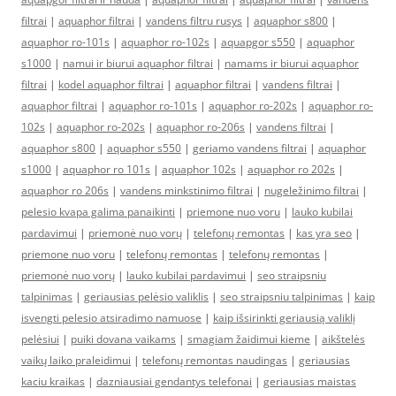
filtrai
|
aquaphor filtrai
|
vandens filtru rusys
|
aquaphor s800
|
aquaphor ro-101s
|
aquaphor ro-102s
|
aquapgor s550
|
aquaphor
s1000
|
namui ir biurui aquaphor filtrai
|
namams ir biurui aquaphor
filtrai
|
kodel aquaphor filtrai
|
aquaphor filtrai
|
vandens filtrai
|
aquaphor filtrai
|
aquaphor ro-101s
|
aquaphor ro-202s
|
aquaphor ro-
102s
|
aquaphor ro-202s
|
aquaphor ro-206s
|
vandens filtrai
|
aquaphor s800
|
aquaphor s550
|
geriamo vandens filtrai
|
aquaphor
s1000
|
aquaphor ro 101s
|
aquaphor 102s
|
aquaphor ro 202s
|
aquaphor ro 206s
|
vandens minkstinimo filtrai
|
nugeležinimo filtrai
|
pelesio kvapa galima panaikinti
|
priemone nuo voru
|
lauko kubilai
pardavimui
|
priemonė nuo vorų
|
telefonų remontas
|
kas yra seo
|
priemone nuo voru
|
telefonų remontas
|
telefonų remontas
|
priemonė nuo vorų
|
lauko kubilai pardavimui
|
seo straipsniu
talpinimas
|
geriausias pelėsio valiklis
|
seo straipsniu talpinimas
|
kaip
isvengti pelesio atsiradimo namuose
|
kaip išsirinkti geriausią valiklį
pelėsiui
|
puiki dovana vaikams
|
smagiam žaidimui kieme
|
aikštelės
vaikų laiko praleidimui
|
telefonų remontas naudingas
|
geriausias
kaciu kraikas
|
dazniausiai gendantys telefonai
|
geriausias maistas