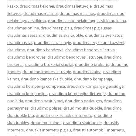
kasko
,
draudimas kelionei
,
draudimas lietuvoje
,
draudimas
lietuvos
,
draudimas masinai
,
draudimas masinos
,
draudimas nuo
nelaimingų atsitikimų
,
draudimas nuo nelaimingų atsitikimų kaina
,
draudimas online
,
draudimas pigiau
,
draudimas pigiausias
,
draudimas seesam
,
draudimas skaičiuoklė
,
draudimas sveikatos
,
draudimas tai
,
draudimas uzsienyje
,
draudimas vykstant i uzsieni
,
draudimo
,
draudimo bendrovė
,
draudimo bendrove lietuva
,
draudimo bendrovės
,
draudimo bendrovės lietuvoje
,
draudimo
brokeriai
,
draudimo brokeriai siauliai
,
draudimo brokeris
,
draudimo
įmonės
,
draudimo imones lietuvoje
,
draudimo kaina
,
draudimo
kainos
,
draudimo kainos skaičiuoklė
,
draudimo kompanija
,
draudimo kompanija compensa
,
draudimo kompanija gjensidige
,
draudimo kompanijos
,
draudimo kompanijos lietuvoje
,
draudimo
nuolaida
,
draudimo pasiulymai
,
draudimo paslaugos
,
draudimo
perrasymas
,
draudimo polisas
,
draudimo skaičiuoklė
,
draudimo
skaiciuokle bta
,
draudimo skaiciuokle internetu
,
draudimo
skaiciuokles
,
draudimu kainos
,
draudimu skaiciuokle
,
drauskis
internetu
,
drauskis internetu pigiau
,
drausti automobili internetu
,