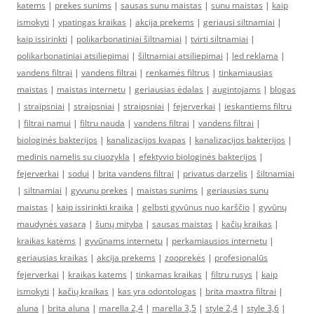
katems
|
prekes sunims
|
sausas sunu maistas
|
sunu maistas
|
kaip
ismokyti
|
ypatingas kraikas
|
akcija prekems
|
geriausi siltnamiai
|
kaip issirinkti
|
polikarbonatiniai šiltnamiai
|
tvirti siltnamiai
|
polikarbonatiniai atsiliepimai
|
šiltnamiai atsiliepimai
|
led reklama
|
vandens filtrai
|
vandens filtrai
|
renkamės filtrus
|
tinkamiausias
maistas
|
maistas internetu
|
geriausias ėdalas
|
augintojams
|
blogas
|
straipsniai
|
straipsniai
|
straipsniai
|
fejerverkai
|
ieskantiems filtru
|
filtrai namui
|
filtru nauda
|
vandens filtrai
|
vandens filtrai
|
biologinės bakterijos
|
kanalizacijos kvapas
|
kanalizacijos bakterijos
|
medinis namelis su ciuozykla
|
efektyvio biologinės bakterijos
|
fejerverkai
|
sodui
|
brita vandens filtrai
|
privatus darzelis
|
šiltnamiai
|
siltnamiai
|
gyvunu prekes
|
maistas sunims
|
geriausias sunu
maistas
|
kaip issirinkti kraika
|
gelbsti gyvūnus nuo karščio
|
gyvūnų
maudynės vasarą
|
šunų mityba
|
sausas maistas
|
kačių kraikas
|
kraikas katėms
|
gyvūnams internetu
|
perkamiausios internetu
|
geriausias kraikas
|
akcija prekems
|
zooprekės
|
profesionalūs
fejerverkai
|
kraikas katems
|
tinkamas kraikas
|
filtru rusys
|
kaip
ismokyti
|
kačių kraikas
|
kas yra odontologas
|
brita maxtra filtrai
|
aluna
|
brita aluna
|
marella 2,4
|
marella 3,5
|
style 2,4
|
style 3,6
|