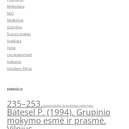
Rinkodara
SEO
Skelbimai
Statybos
Švaros prekės
Sveikata
Teisė
Uncategorised
Vaikams
Vandens filtrai
DEBESĖLIS
235–253.
automobilio draudimas internetu
Batesel P. (1994). Grupinio
mokymo esmė ir prasmė.
Vilnius.