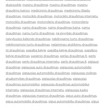
skaiciuokle
,
masinu draudimai
,
masinu draudimas
,
masinu
draudimo kainos
,
medicininis draudimas
,
medicininių išlaidų
draudimas
,
motociklo draudimas
,
motociklo draudimas internetu
,
motociklu draudimas
,
motorolerio draudimas
,
motoroleriu
draudimas
,
namo draudimas
,
namo draudimas kaina
,
namu
draudimas
,
namu turto draudimas
,
ne gyvybės draudimas
,
neįvykusios kelionės draudimas
,
nekilnojamo turto draudimas
,
nekilnojamojo turto draudimas
,
nelaimingų atsitikimų draudimas
,
nt draudimas
,
pagalba kelyje
,
pagalba kelyje draudimas
,
pagalbos
kelyje draudimas
,
pasienio draudimas
,
perlas draudimas lt
,
perlo
draudimas
,
perlo draudimas internetu
,
perlo draudimas.lt
,
pigiausi
draudimai
,
pigiausias auto draudimas
,
pigiausias automobilio
draudimas
,
pigiausias automobiliu draudimas
,
pigiausias civilines
atsakomybes draudimas
,
pigiausias draudimas
,
pigiausias
draudimas automobiliui
,
pigiausias draudimas automobiliui
internetu
,
pigiausias draudimas internetu
,
pigiausias kasko
draudimas
,
pigiausias masinos draudimas
,
pigus auto draudimas
,
pigus automobilio draudimas
,
pigus automobiliu draudimas
,
pigus