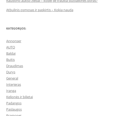
Raudono aukso žiedai – kodėl jie traukia šiuolaikines poras?
Atbulinis osmosas ir paskirtis – Kokia nauda
KATEGORIJOS:
Annonser
AUTO
Baldai
Buitis
Draudimas
Durys
General
Interjeras
Įranga
Kelionės ir bilietai
Padangos
Paslaugos
Pramonei