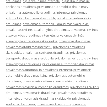
draudimas
,
pigus draudimas internetu
,
pigus draudimas uk
,
priekabos draudimas
,
privalomas automobilio draudimas
,
privalomas automobilio draudimas internetu
,
privalomas
automobilio draudimas skaiciuokle
,
privalomas automobiliu
draudimas
,
privalomas automobiliu draudimas skaiciuokle
,
privalomas civilinės atsakomybės draudimas
,
privalomas civilines
atsakomybes draudimas internetu
,
privalomas civilinės
atsakomybės draudimas skaiciuokle
,
privalomas draudimas
,
privalomas draudimas internetu
,
privalomas draudimas
skaiciuokle
,
privalomas sveikatos draudimas
,
privalomas
transporto draudimas skaiciuokle
,
privalomas vairuotoju civilines
atsakomybes draudimas
,
privalomasis automobilio draudimas
,
privalomasis automobilio draudimas internetu
,
privalomasis
automobilio draudimas kaina
,
privalomasis automobiliu
draudimas
,
privalomasis civilinės atsakomybės draudimas
,
privalomasis civilinis automobilio draudimas
,
privalomasis civilinis
draudimas
,
privalomasis draudimas
,
privalomasis draudimas
internetu
,
privalomasis draudimas skaiciuokle
,
privalomasis
sveikatos draudimas
,
privalomasis transporto priemonių