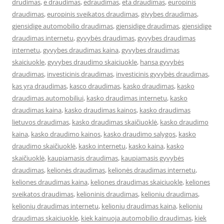
drudimas
,
e draudimas
,
edraudimas
,
eta draudimas
,
europinis
draudimas
,
europinis sveikatos draudimas
,
givybes draudimas
,
gjensidige automobilio draudimas
,
gjensidige draudimas
,
gjensidige
draudimas internetu
,
gyvybės draudimas
,
gyvybes draudimas
internetu
,
gyvybes draudimas kaina
,
gyvybes draudimas
skaiciuokle
,
gyvybes draudimo skaiciuokle
,
hansa gyvybės
draudimas
,
investicinis draudimas
,
investicinis gyvybės draudimas
,
kas yra draudimas
,
kasco draudimas
,
kasko draudimas
,
kasko
draudimas automobiliui
,
kasko draudimas internetu
,
kasko
draudimas kaina
,
kasko draudimas kainos
,
kasko draudimas
lietuvos draudimas
,
kasko draudimas skaičiuoklė
,
kasko draudimo
kaina
,
kasko draudimo kainos
,
kasko draudimo salygos
,
kasko
draudimo skaičiuoklė
,
kasko internetu
,
kasko kaina
,
kasko
skaičiuoklė
,
kaupiamasis draudimas
,
kaupiamasis gyvybės
draudimas
,
kelionės draudimas
,
kelionės draudimas internetu
,
keliones draudimas kaina
,
keliones draudimas skaiciuokle
,
keliones
sveikatos draudimas
,
kelioninis draudimas
,
kelioniu draudimas
,
kelionių draudimas internetu
,
kelionių draudimas kaina
,
kelioniu
draudimas skaiciuokle
,
kiek kainuoja automobilio draudimas
,
kiek