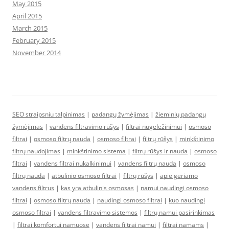
May 2015
April 2015
March 2015
February 2015
November 2014
SEO straipsniu talpinimas
|
padangų žymėjimas
|
žieminių padangų
žymėjimas
|
vandens filtravimo rūšys
|
filtrai nugeležinimui
|
osmoso
filtrai
|
osmoso filtrų nauda
|
osmoso filtrai
|
filtrų rūšys
|
minkštinimo
filtrų naudojimas
|
minkštinimo sistema
|
filtrų rūšys ir nauda
|
osmoso
filtrai
|
vandens filtrai nukalkinimui
|
vandens filtrų nauda
|
osmoso
filtrų nauda
|
atbulinio osmoso filtrai
|
filtrų rūšys
|
apie geriamo
vandens filtrus
|
kas yra atbulinis osmosas
|
namui naudingi osmoso
filtrai
|
osmoso filtrų nauda
|
naudingi osmoso filtrai
|
kuo naudingi
osmoso filtrai
|
vandens filtravimo sistemos
|
filtrų namui pasirinkimas
|
filtrai komfortui namuose
|
vandens filtrai namui
|
filtrai namams
|