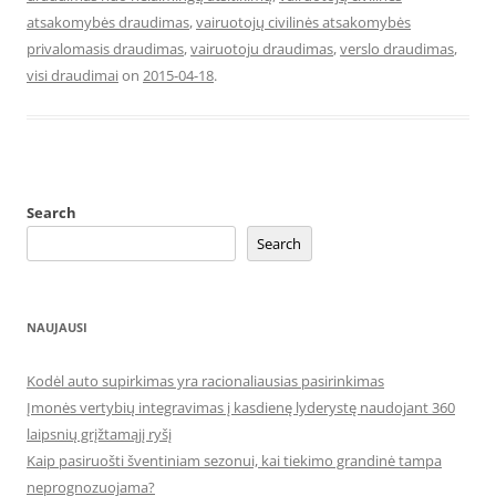
atsakomybės draudimas
,
vairuotojų civilinės atsakomybės
privalomasis draudimas
,
vairuotoju draudimas
,
verslo draudimas
,
visi draudimai
on
2015-04-18
.
Search
Search
NAUJAUSI
Kodėl auto supirkimas yra racionaliausias pasirinkimas
Įmonės vertybių integravimas į kasdienę lyderystę naudojant 360
laipsnių grįžtamąjį ryšį
Kaip pasiruošti šventiniam sezonui, kai tiekimo grandinė tampa
neprognozuojama?