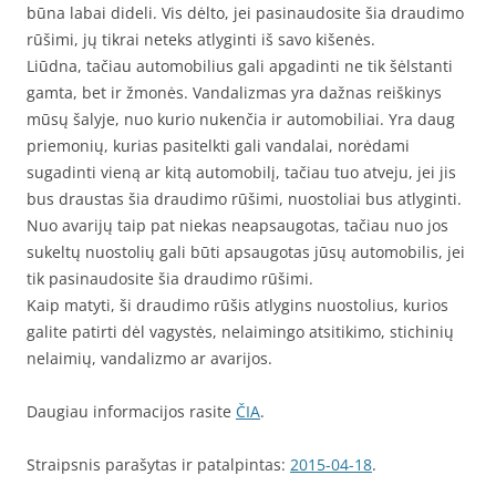
būna labai dideli. Vis dėlto, jei pasinaudosite šia draudimo
rūšimi, jų tikrai neteks atlyginti iš savo kišenės.
Liūdna, tačiau automobilius gali apgadinti ne tik šėlstanti
gamta, bet ir žmonės. Vandalizmas yra dažnas reiškinys
mūsų šalyje, nuo kurio nukenčia ir automobiliai. Yra daug
priemonių, kurias pasitelkti gali vandalai, norėdami
sugadinti vieną ar kitą automobilį, tačiau tuo atveju, jei jis
bus draustas šia draudimo rūšimi, nuostoliai bus atlyginti.
Nuo avarijų taip pat niekas neapsaugotas, tačiau nuo jos
sukeltų nuostolių gali būti apsaugotas jūsų automobilis, jei
tik pasinaudosite šia draudimo rūšimi.
Kaip matyti, ši draudimo rūšis atlygins nuostolius, kurios
galite patirti dėl vagystės, nelaimingo atsitikimo, stichinių
nelaimių, vandalizmo ar avarijos.
Daugiau informacijos rasite
ČIA
.
Straipsnis parašytas ir patalpintas:
2015-04-18
.