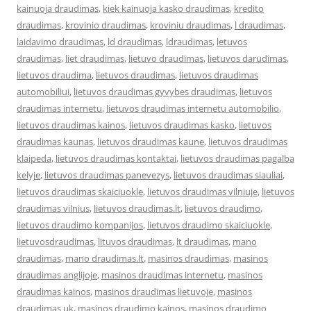
kainuoja draudimas
,
kiek kainuoja kasko draudimas
,
kredito
draudimas
,
krovinio draudimas
,
kroviniu draudimas
,
l draudimas
,
laidavimo draudimas
,
ld draudimas
,
ldraudimas
,
letuvos
draudimas
,
liet draudimas
,
lietuvo draudimas
,
lietuvos darudimas
,
lietuvos draudima
,
lietuvos draudimas
,
lietuvos draudimas
automobiliui
,
lietuvos draudimas gyvybes draudimas
,
lietuvos
draudimas internetu
,
lietuvos draudimas internetu automobilio
,
lietuvos draudimas kainos
,
lietuvos draudimas kasko
,
lietuvos
draudimas kaunas
,
lietuvos draudimas kaune
,
lietuvos draudimas
klaipeda
,
lietuvos draudimas kontaktai
,
lietuvos draudimas pagalba
kelyje
,
lietuvos draudimas panevezys
,
lietuvos draudimas siauliai
,
lietuvos draudimas skaiciuokle
,
lietuvos draudimas vilniuje
,
lietuvos
draudimas vilnius
,
lietuvos draudimas.lt
,
lietuvos draudimo
,
lietuvos draudimo kompanijos
,
lietuvos draudimo skaiciuokle
,
lietuvosdraudimas
,
lituvos draudimas
,
lt draudimas
,
mano
draudimas
,
mano draudimas.lt
,
masinos draudimas
,
masinos
draudimas anglijoje
,
masinos draudimas internetu
,
masinos
draudimas kainos
,
masinos draudimas lietuvoje
,
masinos
draudimas uk
,
masinos draudimo kainos
,
masinos draudimo