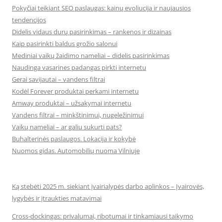
Pokyčiai teikiant SEO paslaugas: kainų evoliucija ir naujausios
tendencijos
Didelis vidaus durų pasirinkimas – rankenos ir dizainas
Kaip pasirinkti baldus grožio salonui
Mediniai vaikų žaidimo nameliai – didelis pasirinkimas
Naudinga vasarines padangas pirkti internetu
Gerai savijautai – vandens filtrai
Kodėl Forever produktai perkami internetu
Amway produktai – užsakymai internetu
Vandens filtrai – minkštinimui, nugeležinimui
Vaikų nameliai – ar galiu sukurti pats?
Buhalterinės paslaugos. Lokacija ir kokybė
Nuomos gidas. Automobilių nuoma Vilniuje
Ką stebėti 2025 m. siekiant įvairialypės darbo aplinkos – Įvairovės,
lygybės ir įtraukties matavimai
Cross-dockingas: privalumai, ribotumai ir tinkamiausi taikymo