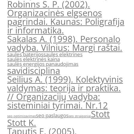
Robinns S. P. (2002).
Organizacinės elgsenos
pagrindai. Kaunas: Poligrafija
ir informatika.
Sakalas A. (1998). Personalo
vadyba. Vilnius: Margi raštai.
saules baterijos
saules elektrines
saulės elektrinės kaina
saulės energijos panaudojimas
savidisciplina
Seilius A. (1999). Kolektyvinis
valdymas: teorija ir praktika.
// Organizacijų vadyba:
sisteminiai tyrimai. Nr.12
Stott
seo paslaugos
seo optimizavimas
seo straipsniai
Stott K.
Taputis E. (2005).