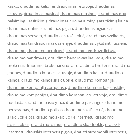
kasko
,
draudimas kelionei
,
draudimas lietuvoje
,
draudimas
lietuvos
,
draudimas masinai
,
draudimas masinos
,
draudimas nuo
nelaimingų atsitikimų
,
draudimas nuo nelaimingų atsitikimų kaina
,
draudimas online
,
draudimas pigiau
,
draudimas pigiausias
,
draudimas seesam
,
draudimas skaičiuoklė
,
draudimas sveikatos
,
draudimas tai
,
draudimas uzsienyje
,
draudimas vykstant i uzsieni
,
draudimo
,
draudimo bendrovė
,
draudimo bendrove lietuva
,
draudimo bendrovės
,
draudimo bendrovės lietuvoje
,
draudimo
brokeriai
,
draudimo brokeriai siauliai
,
draudimo brokeris
,
draudimo
įmonės
,
draudimo imones lietuvoje
,
draudimo kaina
,
draudimo
kainos
,
draudimo kainos skaičiuoklė
,
draudimo kompanija
,
draudimo kompanija compensa
,
draudimo kompanija gjensidige
,
draudimo kompanijos
,
draudimo kompanijos lietuvoje
,
draudimo
nuolaida
,
draudimo pasiulymai
,
draudimo paslaugos
,
draudimo
perrasymas
,
draudimo polisas
,
draudimo skaičiuoklė
,
draudimo
skaiciuokle bta
,
draudimo skaiciuokle internetu
,
draudimo
skaiciuokles
,
draudimu kainos
,
draudimu skaiciuokle
,
drauskis
internetu
,
drauskis internetu pigiau
,
drausti automobili internetu
,