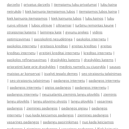
darzelio
|
privatus darzelis
|
itempiamu lubu privalumai
|
lubu kaina
netrukdo
|
kiek kainuoja itempiamos lubos
|
itempiamos lubos kaina
|
kiek kainuoja itempiamos
|
kiek kainuoja lubos
|
lubu kainos
|
lubu
rusys vilniuje
|
lubos vilniuje
|
siltnamiai
|
turbinu remontas kaune
|
straipsniai katems
|
laiminga kate
|
gyvunu prekes
|
vidinis
optimizavimas
|
pasiskolinti nesudėtinga
|
paskolos internetu
|
paskolos internetu
|
greitasis kreditas
|
greitas kreditas
|
greitas
kreditas internetu
|
greitieji kreditai internetu
|
kreditas internetu
|
paskolos refinansavimas
|
draskykles katems
|
draskykles katems
|
pripratinti kate prie draskykles
|
medinis namelis su ciuozykla
|
sausas
maistas ar konservai
|
isvalyti tepalo demes
|
seo straipsniu talpinimas
|
seo straipsniu talpinimas
|
padangos internetu
|
padangos internetu
|
padangos internetu
|
pigios padangos
|
padangos internetu
|
padangos internetu
|
neuzsalantis zieminis langu ploviklis
|
zieminis
langu ploviklis
|
langu plovimo skystis
|
langu ploviklis
|
vasarines
padangos
|
ziemines padangos
|
padangos pigiau
|
padangos
internetu
|
nuo kada keiciamos padangos
|
ziemines padangos
|
vasarines padangos
|
padangu pasirinkimas
|
nuo kada keiciamos
padangos
|
ziemines padangos
|
vasarines padangos
|
Kiek kainuoja