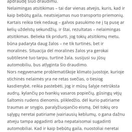
apdraudę šiuo draudimu.
Nelaimingas atsitikimas – tai dar vienas atvejis, kuris, kad ir
kaip bebūtų gaila, neatsiejamas nuo transporto priemonių.
Kartais reikia tiek nedaug – galvos pasukimo ne į tą pusę ar
kelių uždelstų sekundžių, ir štai, rezultatas – nelaimingas
atsitikimas. Belieka tik pridurti, jog tokių atsitikimų metu,
būna padaryta daug žalos – ne tik turtinės, bet ir
moralinės. Situacija dėl moralinės žalos yra gerokai
subtilesnė tuo tarpu, turtinė žala, susijusi su jūsų
automobiliu, bus atlyginta šio draudimo.
Nors negyvename problematiškoje klimato juostoje, kurioje
stichinės nelaimės yra ne retas svečias, o tiesiog
kasdienybė, reikia pastebėti, jog ir mūsų šalyje netrūksta
audrų, kylančių po tvankių vasaros popiečių, gūsingų vėjų
šaltomis rudens dienomis, plikledžio, dėl kurio patiriame
traumas ar snygio, paralyžiuojančio eismą. Dėl tokių oro
sąlygų neretai patiriame įvairiausių keblumų, o gana dažnu
atveju tampa apgadinti arba nepataisomai sugadinti
automobiliai. Kad ir kaip bebūtų gaila, nuostoliai neretai