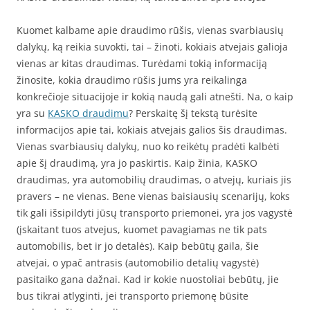
Kuomet kalbame apie draudimo rūšis, vienas svarbiausių
dalykų, ką reikia suvokti, tai – žinoti, kokiais atvejais galioja
vienas ar kitas draudimas. Turėdami tokią informaciją
žinosite, kokia draudimo rūšis jums yra reikalinga
konkrečioje situacijoje ir kokią naudą gali atnešti. Na, o kaip
yra su
KASKO draudimu
? Perskaitę šį tekstą turėsite
informacijos apie tai, kokiais atvejais galios šis draudimas.
Vienas svarbiausių dalykų, nuo ko reikėtų pradėti kalbėti
apie šį draudimą, yra jo paskirtis. Kaip žinia, KASKO
draudimas, yra automobilių draudimas, o atvejų, kuriais jis
pravers – ne vienas. Bene vienas baisiausių scenarijų, koks
tik gali išsipildyti jūsų transporto priemonei, yra jos vagystė
(įskaitant tuos atvejus, kuomet pavagiamas ne tik pats
automobilis, bet ir jo detalės). Kaip bebūtų gaila, šie
atvejai, o ypač antrasis (automobilio detalių vagystė)
pasitaiko gana dažnai. Kad ir kokie nuostoliai bebūtų, jie
bus tikrai atlyginti, jei transporto priemonę būsite