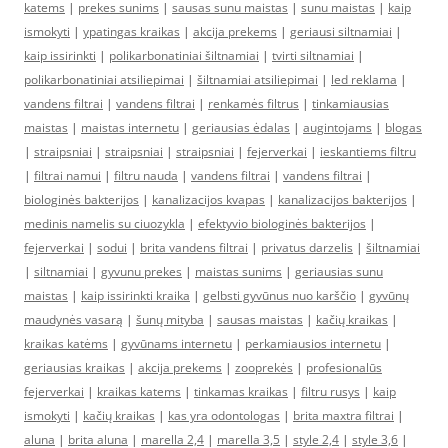
katems
|
prekes sunims
|
sausas sunu maistas
|
sunu maistas
|
kaip
ismokyti
|
ypatingas kraikas
|
akcija prekems
|
geriausi siltnamiai
|
kaip issirinkti
|
polikarbonatiniai šiltnamiai
|
tvirti siltnamiai
|
polikarbonatiniai atsiliepimai
|
šiltnamiai atsiliepimai
|
led reklama
|
vandens filtrai
|
vandens filtrai
|
renkamės filtrus
|
tinkamiausias
maistas
|
maistas internetu
|
geriausias ėdalas
|
augintojams
|
blogas
|
straipsniai
|
straipsniai
|
straipsniai
|
fejerverkai
|
ieskantiems filtru
|
filtrai namui
|
filtru nauda
|
vandens filtrai
|
vandens filtrai
|
biologinės bakterijos
|
kanalizacijos kvapas
|
kanalizacijos bakterijos
|
medinis namelis su ciuozykla
|
efektyvio biologinės bakterijos
|
fejerverkai
|
sodui
|
brita vandens filtrai
|
privatus darzelis
|
šiltnamiai
|
siltnamiai
|
gyvunu prekes
|
maistas sunims
|
geriausias sunu
maistas
|
kaip issirinkti kraika
|
gelbsti gyvūnus nuo karščio
|
gyvūnų
maudynės vasarą
|
šunų mityba
|
sausas maistas
|
kačių kraikas
|
kraikas katėms
|
gyvūnams internetu
|
perkamiausios internetu
|
geriausias kraikas
|
akcija prekems
|
zooprekės
|
profesionalūs
fejerverkai
|
kraikas katems
|
tinkamas kraikas
|
filtru rusys
|
kaip
ismokyti
|
kačių kraikas
|
kas yra odontologas
|
brita maxtra filtrai
|
aluna
|
brita aluna
|
marella 2,4
|
marella 3,5
|
style 2,4
|
style 3,6
|