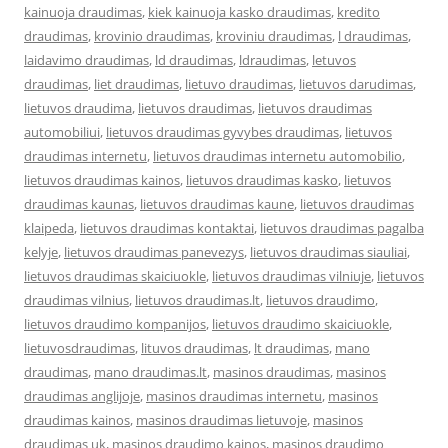
kainuoja draudimas
,
kiek kainuoja kasko draudimas
,
kredito
draudimas
,
krovinio draudimas
,
kroviniu draudimas
,
l draudimas
,
laidavimo draudimas
,
ld draudimas
,
ldraudimas
,
letuvos
draudimas
,
liet draudimas
,
lietuvo draudimas
,
lietuvos darudimas
,
lietuvos draudima
,
lietuvos draudimas
,
lietuvos draudimas
automobiliui
,
lietuvos draudimas gyvybes draudimas
,
lietuvos
draudimas internetu
,
lietuvos draudimas internetu automobilio
,
lietuvos draudimas kainos
,
lietuvos draudimas kasko
,
lietuvos
draudimas kaunas
,
lietuvos draudimas kaune
,
lietuvos draudimas
klaipeda
,
lietuvos draudimas kontaktai
,
lietuvos draudimas pagalba
kelyje
,
lietuvos draudimas panevezys
,
lietuvos draudimas siauliai
,
lietuvos draudimas skaiciuokle
,
lietuvos draudimas vilniuje
,
lietuvos
draudimas vilnius
,
lietuvos draudimas.lt
,
lietuvos draudimo
,
lietuvos draudimo kompanijos
,
lietuvos draudimo skaiciuokle
,
lietuvosdraudimas
,
lituvos draudimas
,
lt draudimas
,
mano
draudimas
,
mano draudimas.lt
,
masinos draudimas
,
masinos
draudimas anglijoje
,
masinos draudimas internetu
,
masinos
draudimas kainos
,
masinos draudimas lietuvoje
,
masinos
draudimas uk
,
masinos draudimo kainos
,
masinos draudimo