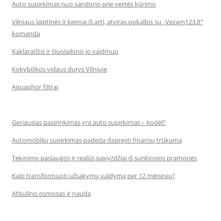
Auto supirkimas nuo sandorio prie vertės kūrimo
Vilniaus laiptinės ir kiemai iš arti, atviras pokalbis su „Vezam123.lt“
komanda
Kaklaraištis ir šiuolaikinis jo vaidmuo
Kokybiškos vidaus durys Vilniuje
Aquaphor filtrai
Geriausias pasirinkimas yra auto supirkimas – kodėl?
Automobilių supirkimas padeda išspręsti finansų trūkumą
Tekinimo paslaugos ir realūs pavyzdžiai iš sunkiosios pramonės
Kaip transformuoti užsakymų valdymą per 12 mėnesių?
Atbulinis osmosas ir nauda