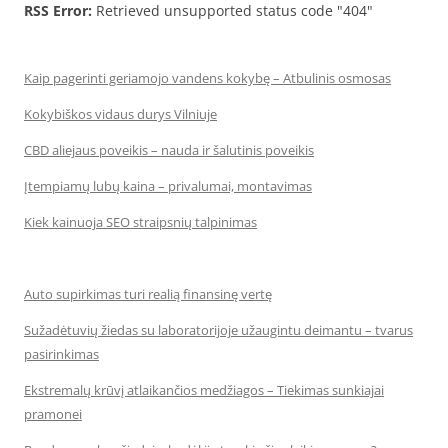
RSS Error:
Retrieved unsupported status code "404"
Kaip pagerinti geriamojo vandens kokybę – Atbulinis osmosas
Kokybiškos vidaus durys Vilniuje
CBD aliejaus poveikis – nauda ir šalutinis poveikis
Įtempiamų lubų kaina – privalumai, montavimas
Kiek kainuoja SEO straipsnių talpinimas
Auto supirkimas turi realią finansinę vertę
Sužadėtuvių žiedas su laboratorijoje užaugintu deimantu – tvarus
pasirinkimas
Ekstremalų krūvį atlaikančios medžiagos – Tiekimas sunkiajai
pramonei