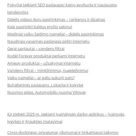
Pokyčiai teikiant SEO paslaugas: kainų evoliucija ir naujausios
tendencijos
Didelis vidaus durų pasirinkimas – rankenos ir dizainas
Kaip pasirinkti baldus grožio salonui
Mediniai vaikų žaidimo nameliai – didelis pasirinkimas
Naudinga vasarines padangas pirkti internetu
Gerai savijautai – vandens filtrai
Kodėl Forever produktai perkami internetu
Amway produktai – užsakymai internetu
Vandens filtrai – minkštinimui, nugeležinimui
Vaikų nameliai – ar galiu sukurti pats?
Buhalterinės paslaugos. Lokacija ir kokybė
Nuomos gidas. Automobilių nuoma Vilniuje
Ką stebėti 2025 m. siekiant įvairialypės darbo aplinkos – Įvairovės,
lygybės ir įtraukties matavimai
Cross-dockingas: privalumai, ribotumai ir tinkamiausi taikymo