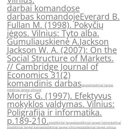
darbai komandose
darbas komandoje
Everard B.
Fullan M. (1998). Pokyčių
jėgos. Vilnius: Tyto alba.
Gumuliauskienė A.
Jackson
Jackson W. A. (2007): On the
Social Structure of Markets.
// Cambridge Journal of
Economics 31(2)
komandinis darbas
langai
mediniai langai
mediniai langai vilniuje
Morris G. (1997). Efektyvus
mokyklos valdymas. Vilnius:
Poligrafija ir informatika.
p.189-210.
plastikiniai langai
plastikiniai langai issimoketinai
plastikiniai langai kaina
plastikiniai langai vilniuje
plastikiniai langai vilnius