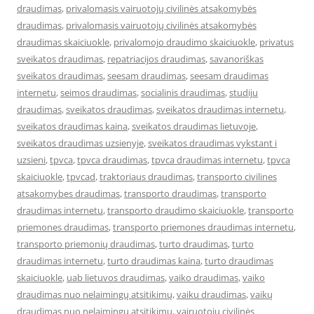
draudimas
,
privalomasis vairuotojų civilinės atsakomybės
draudimas
,
privalomasis vairuotojų civilinės atsakomybės
draudimas skaiciuokle
,
privalomojo draudimo skaiciuokle
,
privatus
sveikatos draudimas
,
repatriacijos draudimas
,
savanoriškas
sveikatos draudimas
,
seesam draudimas
,
seesam draudimas
internetu
,
seimos draudimas
,
socialinis draudimas
,
studiju
draudimas
,
sveikatos draudimas
,
sveikatos draudimas internetu
,
sveikatos draudimas kaina
,
sveikatos draudimas lietuvoje
,
sveikatos draudimas uzsienyje
,
sveikatos draudimas vykstant i
uzsieni
,
tpvca
,
tpvca draudimas
,
tpvca draudimas internetu
,
tpvca
skaiciuokle
,
tpvcad
,
traktoriaus draudimas
,
transporto civilines
atsakomybes draudimas
,
transporto draudimas
,
transporto
draudimas internetu
,
transporto draudimo skaiciuokle
,
transporto
priemones draudimas
,
transporto priemones draudimas internetu
,
transporto priemonių draudimas
,
turto draudimas
,
turto
draudimas internetu
,
turto draudimas kaina
,
turto draudimas
skaiciuokle
,
uab lietuvos draudimas
,
vaiko draudimas
,
vaiko
draudimas nuo nelaimingų atsitikimų
,
vaiku draudimas
,
vaikų
draudimas nuo nelaimingų atsitikimų
,
vairuotojų civilinės