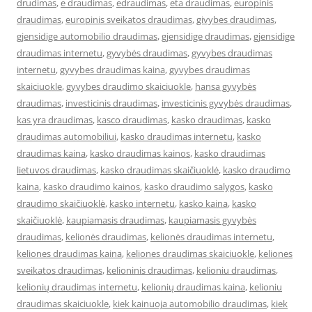
drudimas
,
e draudimas
,
edraudimas
,
eta draudimas
,
europinis
draudimas
,
europinis sveikatos draudimas
,
givybes draudimas
,
gjensidige automobilio draudimas
,
gjensidige draudimas
,
gjensidige
draudimas internetu
,
gyvybės draudimas
,
gyvybes draudimas
internetu
,
gyvybes draudimas kaina
,
gyvybes draudimas
skaiciuokle
,
gyvybes draudimo skaiciuokle
,
hansa gyvybės
draudimas
,
investicinis draudimas
,
investicinis gyvybės draudimas
,
kas yra draudimas
,
kasco draudimas
,
kasko draudimas
,
kasko
draudimas automobiliui
,
kasko draudimas internetu
,
kasko
draudimas kaina
,
kasko draudimas kainos
,
kasko draudimas
lietuvos draudimas
,
kasko draudimas skaičiuoklė
,
kasko draudimo
kaina
,
kasko draudimo kainos
,
kasko draudimo salygos
,
kasko
draudimo skaičiuoklė
,
kasko internetu
,
kasko kaina
,
kasko
skaičiuoklė
,
kaupiamasis draudimas
,
kaupiamasis gyvybės
draudimas
,
kelionės draudimas
,
kelionės draudimas internetu
,
keliones draudimas kaina
,
keliones draudimas skaiciuokle
,
keliones
sveikatos draudimas
,
kelioninis draudimas
,
kelioniu draudimas
,
kelionių draudimas internetu
,
kelionių draudimas kaina
,
kelioniu
draudimas skaiciuokle
,
kiek kainuoja automobilio draudimas
,
kiek