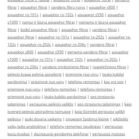
filtrai
|
aquaphor filtrai
|
vandens filtru rusys
|
aquaphor s800
|
aquaphor ro-101s
|
aquaphor ro-102s
|
aquapgor s550
|
aquaphor
s1000
|
namui ir biurui aquaphor filtrai
|
namams ir biurui aquaphor
filtrai
|
kodel aquaphor filtrai
|
aquaphor filtrai
|
vandens filtrai
|
aquaphor filtrai
|
aquaphor ro-101s
|
aquaphor ro-202s
|
aquaphor ro-
102s
|
aquaphor ro-202s
|
aquaphor ro-206s
|
vandens filtrai
|
aquaphor s800
|
aquaphor s550
|
geriamo vandens filtrai
|
aquaphor
s1000
|
aquaphor ro 101s
|
aquaphor 102s
|
aquaphor ro 202s
|
aquaphor ro 206s
|
vandens minkstinimo filtrai
|
nugeležinimo filtrai
|
pelesio kvapa galima panaikinti
|
priemone nuo voru
|
lauko kubilai
pardavimui
|
priemonė nuo vorų
|
telefonų remontas
|
kas yra seo
|
priemone nuo voru
|
telefonų remontas
|
telefonų remontas
|
priemonė nuo vorų
|
lauko kubilai pardavimui
|
seo straipsniu
talpinimas
|
geriausias pelėsio valiklis
|
seo straipsniu talpinimas
|
kaip
isvengti pelesio atsiradimo namuose
|
kaip išsirinkti geriausią valiklį
pelėsiui
|
puiki dovana vaikams
|
smagiam žaidimui kieme
|
aikštelės
vaikų laiko praleidimui
|
telefonų remontas naudingas
|
geriausias
kaciu kraikas
|
dazniausiai gendantys telefonai
|
geriausias maistas