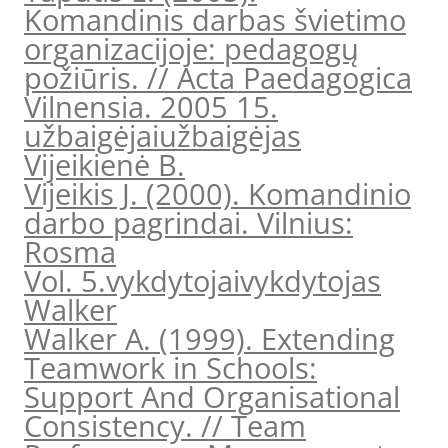
Komandinis darbas švietimo
organizacijoje: pedagogų
požiūris. // Acta Paedagogica
Vilnensia. 2005 15.
užbaigėjai
užbaigėjas
Vijeikienė B.
Vijeikis J. (2000). Komandinio
darbo pagrindai. Vilnius:
Rosma
Vol. 5.
vykdytojai
vykdytojas
Walker
Walker A. (1999). Extending
Teamwork in Schools:
Support And Organisational
Consistency. // Team