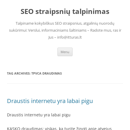
Skip
to
SEO straipsnių talpinimas
content
Talpiname kokybiškus SEO straipsnius, atgalinių nuorodų
sukūrimui: Verslui, informaciniams šaltiniams – Radote mus, ras ir
Jus – info@itturas.lt
Menu
TAG ARCHIVES:
TPVCA DRAUDIMAS
Draustis internetu yra labai pigu
Draustis internetu yra labai pigu
KASKO draudimas: viskas, ką turite žinoti apie atvejus