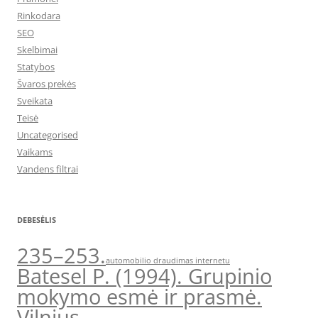
Rinkodara
SEO
Skelbimai
Statybos
Švaros prekės
Sveikata
Teisė
Uncategorised
Vaikams
Vandens filtrai
DEBESĖLIS
235–253.
automobilio draudimas internetu
Batesel P. (1994). Grupinio
mokymo esmė ir prasmė.
Vilnius.