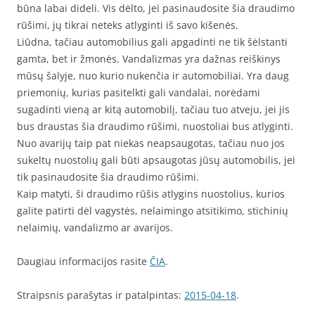
būna labai dideli. Vis dėlto, jei pasinaudosite šia draudimo
rūšimi, jų tikrai neteks atlyginti iš savo kišenės.
Liūdna, tačiau automobilius gali apgadinti ne tik šėlstanti
gamta, bet ir žmonės. Vandalizmas yra dažnas reiškinys
mūsų šalyje, nuo kurio nukenčia ir automobiliai. Yra daug
priemonių, kurias pasitelkti gali vandalai, norėdami
sugadinti vieną ar kitą automobilį, tačiau tuo atveju, jei jis
bus draustas šia draudimo rūšimi, nuostoliai bus atlyginti.
Nuo avarijų taip pat niekas neapsaugotas, tačiau nuo jos
sukeltų nuostolių gali būti apsaugotas jūsų automobilis, jei
tik pasinaudosite šia draudimo rūšimi.
Kaip matyti, ši draudimo rūšis atlygins nuostolius, kurios
galite patirti dėl vagystės, nelaimingo atsitikimo, stichinių
nelaimių, vandalizmo ar avarijos.
Daugiau informacijos rasite
ČIA
.
Straipsnis parašytas ir patalpintas:
2015-04-18
.