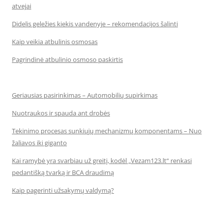
atvejai
Didelis geležies kiekis vandenyje – rekomendacijos šalinti
Kaip veikia atbulinis osmosas
Pagrindinė atbulinio osmoso paskirtis
Geriausias pasirinkimas – Automobilių supirkimas
Nuotraukos ir spauda ant drobės
Tekinimo procesas sunkiųjų mechanizmų komponentams – Nuo
žaliavos iki giganto
Kai ramybė yra svarbiau už greitį, kodėl „Vezam123.lt“ renkasi
pedantišką tvarką ir BCA draudimą
Kaip pagerinti užsakymų valdymą?