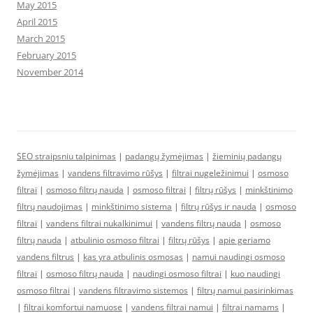
May 2015
April 2015
March 2015
February 2015
November 2014
SEO straipsniu talpinimas
|
padangų žymėjimas
|
žieminių padangų
žymėjimas
|
vandens filtravimo rūšys
|
filtrai nugeležinimui
|
osmoso
filtrai
|
osmoso filtrų nauda
|
osmoso filtrai
|
filtrų rūšys
|
minkštinimo
filtrų naudojimas
|
minkštinimo sistema
|
filtrų rūšys ir nauda
|
osmoso
filtrai
|
vandens filtrai nukalkinimui
|
vandens filtrų nauda
|
osmoso
filtrų nauda
|
atbulinio osmoso filtrai
|
filtrų rūšys
|
apie geriamo
vandens filtrus
|
kas yra atbulinis osmosas
|
namui naudingi osmoso
filtrai
|
osmoso filtrų nauda
|
naudingi osmoso filtrai
|
kuo naudingi
osmoso filtrai
|
vandens filtravimo sistemos
|
filtrų namui pasirinkimas
|
filtrai komfortui namuose
|
vandens filtrai namui
|
filtrai namams
|