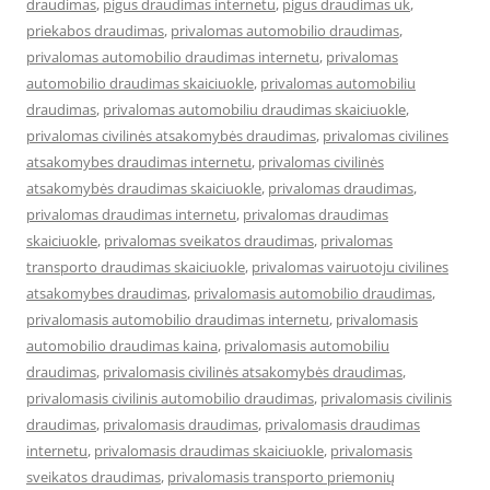
draudimas
,
pigus draudimas internetu
,
pigus draudimas uk
,
priekabos draudimas
,
privalomas automobilio draudimas
,
privalomas automobilio draudimas internetu
,
privalomas
automobilio draudimas skaiciuokle
,
privalomas automobiliu
draudimas
,
privalomas automobiliu draudimas skaiciuokle
,
privalomas civilinės atsakomybės draudimas
,
privalomas civilines
atsakomybes draudimas internetu
,
privalomas civilinės
atsakomybės draudimas skaiciuokle
,
privalomas draudimas
,
privalomas draudimas internetu
,
privalomas draudimas
skaiciuokle
,
privalomas sveikatos draudimas
,
privalomas
transporto draudimas skaiciuokle
,
privalomas vairuotoju civilines
atsakomybes draudimas
,
privalomasis automobilio draudimas
,
privalomasis automobilio draudimas internetu
,
privalomasis
automobilio draudimas kaina
,
privalomasis automobiliu
draudimas
,
privalomasis civilinės atsakomybės draudimas
,
privalomasis civilinis automobilio draudimas
,
privalomasis civilinis
draudimas
,
privalomasis draudimas
,
privalomasis draudimas
internetu
,
privalomasis draudimas skaiciuokle
,
privalomasis
sveikatos draudimas
,
privalomasis transporto priemonių