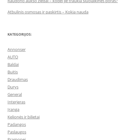
Raudono aukso žiedai – kodėl jie traukia šiuolaikines poras?
Atbulinis osmosas ir paskirtis – Kokia nauda
KATEGORIJOS:
Annonser
AUTO
Baldai
Buitis
Draudimas
Durys
General
Interjeras
Įranga
Kelionės ir bilietai
Padangos
Paslaugos
Pramonei