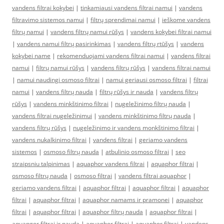
vandens filtrai kokybei
|
tinkamiausi vandens filtrai namui
|
vandens
filtravimo sistemos namui
|
filtrų sprendimai namui
|
ieškome vandens
filtrų namui
|
vandens filtrų namui rūšys
|
vandens kokybei filtrai namui
|
vandens namui filtrų pasirinkimas
|
vandens filtrų rtūšys
|
vandens
kokybei name
|
rekomenduojami vandens filtrai namui
|
vandens filtrai
namui
|
filtrų namui rūšys
|
vandens filtrų rūšys
|
vandens filtrai namui
|
namui naudingi osmoso filtrai
|
namui geriausi osmoso filtrai
|
filtrai
namui
|
vandens filtrų nauda
|
filtrų rūšys ir nauda
|
vandens filtrų
rūšys
|
vandens minkštinimo filtrai
|
nugeležinimo filtrų nauda
|
vandens filtrai nugeležinimui
|
vandens minkštinimo filtrų nauda
|
vandens filtrų rūšys
|
nugeležinimo ir vandens monkštinimo filtrai
|
vandens nukalkinimo filtrai
|
vandens filtrai
|
geriamo vandens
sistemos
|
osmoso filtrų nauda
|
atbulinio osmoso filtrai
|
seo
straipsniu talpinimas
|
aquaphor vandens filtrai
|
aquaphor filtrai
|
osmoso filtrų nauda
|
osmoso filtrai
|
vandens filtrai aquaphor
|
geriamo vandens filtrai
|
aquaphor filtrai
|
aquaphor filtrai
|
aquaphor
filtrai
|
aquaphor filtrai
|
aquaphor namams ir pramonei
|
aquaphor
filtrai
|
aquaphor filtrai
|
aquaphor filtrų nauda
|
aquaphor filtrai
|
aquapgor filtrai ir nauda
|
aquaphor filtrai
|
aquaphor filtrai
|
vandens