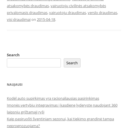
atsakomybės draudimas
,
vairuotojų civilinės atsakomybės
privalomasis draudimas
,
vairuotoju draudimas
,
verslo draudimas
,
visi draudimai
on
2015-04-18
.
Search
Search
NAUJAUSI
Kodėl auto supirkimas yra racionaliausias pasirinkimas
Įmonės vertybių integravimas į kasdienę lyderystę naudojant 360
laipsnių grįžtamąjį ryšį
Kaip pasiruošti šventiniam sezonui, kai tiekimo grandinė tampa
neprognozuojama?