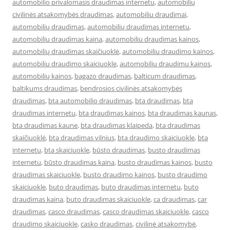
automobilio privalomasis draudimas internetu
,
automobilių
civilinės atsakomybės draudimas
,
automobiliu draudimai
,
automobilių draudimas
,
automobilių draudimas internetu
,
automobiliu draudimas kaina
,
automobiliu draudimas kainos
,
automobilių draudimas skaičiuoklė
,
automobiliu draudimo kainos
,
automobiliu draudimo skaiciuokle
,
automobiliu draudimu kainos
,
automobilių kainos
,
bagazo draudimas
,
balticum draudimas
,
baltikums draudimas
,
bendrosios civilinės atsakomybės
draudimas
,
bta automobilio draudimas
,
bta draudimas
,
bta
draudimas internetu
,
bta draudimas kainos
,
bta draudimas kaunas
,
bta draudimas kaune
,
bta draudimas klaipeda
,
bta draudimas
skaičiuoklė
,
bta draudimas vilnius
,
bta draudimo skaiciuokle
,
bta
internetu
,
bta skaiciuokle
,
būsto draudimas
,
busto draudimas
internetu
,
būsto draudimas kaina
,
busto draudimas kainos
,
busto
draudimas skaiciuokle
,
busto draudimo kainos
,
busto draudimo
skaiciuokle
,
buto draudimas
,
buto draudimas internetu
,
buto
draudimas kaina
,
buto draudimas skaiciuokle
,
ca draudimas
,
car
draudimas
,
casco draudimas
,
casco draudimas skaiciuokle
,
casco
draudimo skaiciuokle
,
casko draudimas
,
civilinė atsakomybė
,