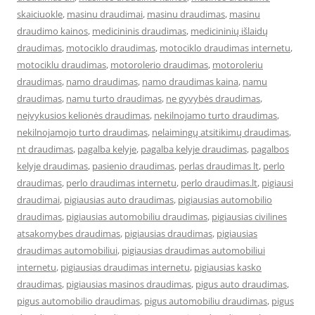
skaiciuokle
,
masinu draudimai
,
masinu draudimas
,
masinu
draudimo kainos
,
medicininis draudimas
,
medicininių išlaidų
draudimas
,
motociklo draudimas
,
motociklo draudimas internetu
,
motociklu draudimas
,
motorolerio draudimas
,
motoroleriu
draudimas
,
namo draudimas
,
namo draudimas kaina
,
namu
draudimas
,
namu turto draudimas
,
ne gyvybės draudimas
,
neįvykusios kelionės draudimas
,
nekilnojamo turto draudimas
,
nekilnojamojo turto draudimas
,
nelaimingų atsitikimų draudimas
,
nt draudimas
,
pagalba kelyje
,
pagalba kelyje draudimas
,
pagalbos
kelyje draudimas
,
pasienio draudimas
,
perlas draudimas lt
,
perlo
draudimas
,
perlo draudimas internetu
,
perlo draudimas.lt
,
pigiausi
draudimai
,
pigiausias auto draudimas
,
pigiausias automobilio
draudimas
,
pigiausias automobiliu draudimas
,
pigiausias civilines
atsakomybes draudimas
,
pigiausias draudimas
,
pigiausias
draudimas automobiliui
,
pigiausias draudimas automobiliui
internetu
,
pigiausias draudimas internetu
,
pigiausias kasko
draudimas
,
pigiausias masinos draudimas
,
pigus auto draudimas
,
pigus automobilio draudimas
,
pigus automobiliu draudimas
,
pigus