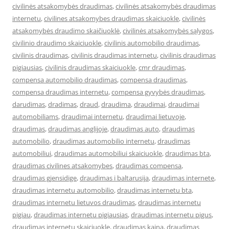
civilinės atsakomybės draudimas
,
civilinės atsakomybės draudimas
internetu
,
civilines atsakomybes draudimas skaiciuokle
,
civilinės
atsakomybės draudimo skaičiuoklė
,
civilinės atsakomybės sąlygos
,
civilinio draudimo skaiciuokle
,
civilinis automobilio draudimas
,
civilinis draudimas
,
civilinis draudimas internetu
,
civilinis draudimas
pigiausias
,
civilinis draudimas skaiciuokle
,
cmr draudimas
,
compensa automobilio draudimas
,
compensa draudimas
,
compensa draudimas internetu
,
compensa gyvybės draudimas
,
darudimas
,
dradimas
,
draud
,
draudima
,
draudimai
,
draudimai
automobiliams
,
draudimai internetu
,
draudimai lietuvoje
,
draudimas
,
draudimas anglijoje
,
draudimas auto
,
draudimas
automobilio
,
draudimas automobilio internetu
,
draudimas
automobiliui
,
draudimas automobiliui skaiciuokle
,
draudimas bta
,
draudimas civilines atsakomybes
,
draudimas compensa
,
draudimas gjensidige
,
draudimas i baltarusija
,
draudimas internete
,
draudimas internetu automobilio
,
draudimas internetu bta
,
draudimas internetu lietuvos draudimas
,
draudimas internetu
pigiau
,
draudimas internetu pigiausias
,
draudimas internetu pigus
,
draudimas internetu skaiciuokle
,
draudimas kaina
,
draudimas