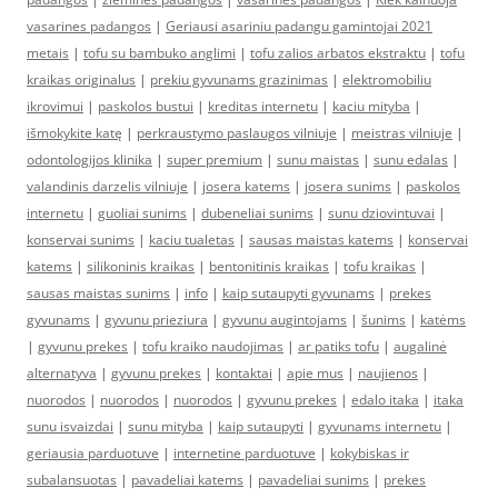
vasarines padangos
|
Geriausi asariniu padangu gamintojai 2021
metais
|
tofu su bambuko anglimi
|
tofu zalios arbatos ekstraktu
|
tofu
kraikas originalus
|
prekiu gyvunams grazinimas
|
elektromobiliu
ikrovimui
|
paskolos bustui
|
kreditas internetu
|
kaciu mityba
|
išmokykite katę
|
perkraustymo paslaugos vilniuje
|
meistras vilniuje
|
odontologijos klinika
|
super premium
|
sunu maistas
|
sunu edalas
|
valandinis darzelis vilniuje
|
josera katems
|
josera sunims
|
paskolos
internetu
|
guoliai sunims
|
dubeneliai sunims
|
sunu dziovintuvai
|
konservai sunims
|
kaciu tualetas
|
sausas maistas katems
|
konservai
katems
|
silikoninis kraikas
|
bentonitinis kraikas
|
tofu kraikas
|
sausas maistas sunims
|
info
|
kaip sutaupyti gyvunams
|
prekes
gyvunams
|
gyvunu prieziura
|
gyvunu augintojams
|
šunims
|
katėms
|
gyvunu prekes
|
tofu kraiko naudojimas
|
ar patiks tofu
|
augalinė
alternatyva
|
gyvunu prekes
|
kontaktai
|
apie mus
|
naujienos
|
nuorodos
|
nuorodos
|
nuorodos
|
gyvunu prekes
|
edalo itaka
|
itaka
sunu isvaizdai
|
sunu mityba
|
kaip sutaupyti
|
gyvunams internetu
|
geriausia parduotuve
|
internetine parduotuve
|
kokybiskas ir
subalansuotas
|
pavadeliai katems
|
pavadeliai sunims
|
prekes