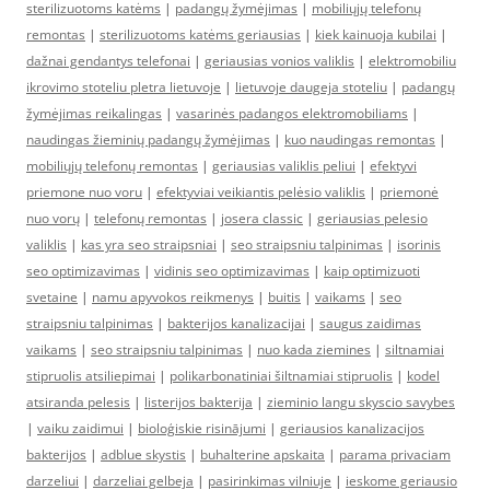
sterilizuotoms katėms
|
padangų žymėjimas
|
mobiliųjų telefonų
remontas
|
sterilizuotoms katėms geriausias
|
kiek kainuoja kubilai
|
dažnai gendantys telefonai
|
geriausias vonios valiklis
|
elektromobiliu
ikrovimo stoteliu pletra lietuvoje
|
lietuvoje daugeja stoteliu
|
padangų
žymėjimas reikalingas
|
vasarinės padangos elektromobiliams
|
naudingas žieminių padangų žymėjimas
|
kuo naudingas remontas
|
mobiliųjų telefonų remontas
|
geriausias valiklis peliui
|
efektyvi
priemone nuo voru
|
efektyviai veikiantis pelėsio valiklis
|
priemonė
nuo vorų
|
telefonų remontas
|
josera classic
|
geriausias pelesio
valiklis
|
kas yra seo straipsniai
|
seo straipsniu talpinimas
|
isorinis
seo optimizavimas
|
vidinis seo optimizavimas
|
kaip optimizuoti
svetaine
|
namu apyvokos reikmenys
|
buitis
|
vaikams
|
seo
straipsniu talpinimas
|
bakterijos kanalizacijai
|
saugus zaidimas
vaikams
|
seo straipsniu talpinimas
|
nuo kada ziemines
|
siltnamiai
stipruolis atsiliepimai
|
polikarbonatiniai šiltnamiai stipruolis
|
kodel
atsiranda pelesis
|
listerijos bakterija
|
zieminio langu skyscio savybes
|
vaiku zaidimui
|
bioloģiskie risinājumi
|
geriausios kanalizacijos
bakterijos
|
adblue skystis
|
buhalterine apskaita
|
parama privaciam
darzeliui
|
darzeliai gelbeja
|
pasirinkimas vilniuje
|
ieskome geriausio