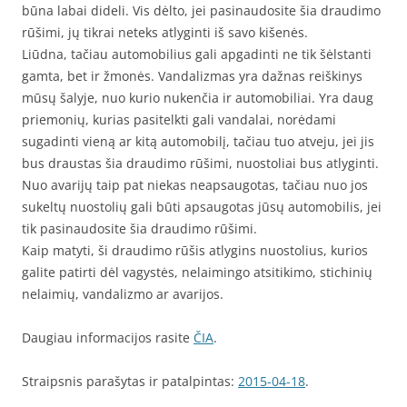
būna labai dideli. Vis dėlto, jei pasinaudosite šia draudimo
rūšimi, jų tikrai neteks atlyginti iš savo kišenės.
Liūdna, tačiau automobilius gali apgadinti ne tik šėlstanti
gamta, bet ir žmonės. Vandalizmas yra dažnas reiškinys
mūsų šalyje, nuo kurio nukenčia ir automobiliai. Yra daug
priemonių, kurias pasitelkti gali vandalai, norėdami
sugadinti vieną ar kitą automobilį, tačiau tuo atveju, jei jis
bus draustas šia draudimo rūšimi, nuostoliai bus atlyginti.
Nuo avarijų taip pat niekas neapsaugotas, tačiau nuo jos
sukeltų nuostolių gali būti apsaugotas jūsų automobilis, jei
tik pasinaudosite šia draudimo rūšimi.
Kaip matyti, ši draudimo rūšis atlygins nuostolius, kurios
galite patirti dėl vagystės, nelaimingo atsitikimo, stichinių
nelaimių, vandalizmo ar avarijos.
Daugiau informacijos rasite
ČIA
.
Straipsnis parašytas ir patalpintas:
2015-04-18
.