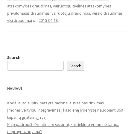
atsakomybės draudimas
,
vairuotojų civilinės atsakomybės
privalomasis draudimas
,
vairuotoju draudimas
,
verslo draudimas
,
visi draudimai
on
2015-04-18
.
Search
Search
NAUJAUSI
Kodėl auto supirkimas yra racionaliausias pasirinkimas
Įmonės vertybių integravimas į kasdienę lyderystę naudojant 360
laipsnių grįžtamąjį ryšį
Kaip pasiruošti šventiniam sezonui, kai tiekimo grandinė tampa
neprognozuojama?