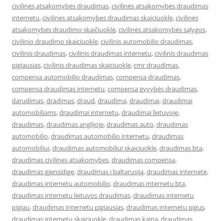
civilinės atsakomybės draudimas
,
civilinės atsakomybės draudimas
internetu
,
civilines atsakomybes draudimas skaiciuokle
,
civilinės
atsakomybės draudimo skaičiuoklė
,
civilinės atsakomybės sąlygos
,
civilinio draudimo skaiciuokle
,
civilinis automobilio draudimas
,
civilinis draudimas
,
civilinis draudimas internetu
,
civilinis draudimas
pigiausias
,
civilinis draudimas skaiciuokle
,
cmr draudimas
,
compensa automobilio draudimas
,
compensa draudimas
,
compensa draudimas internetu
,
compensa gyvybės draudimas
,
darudimas
,
dradimas
,
draud
,
draudima
,
draudimai
,
draudimai
automobiliams
,
draudimai internetu
,
draudimai lietuvoje
,
draudimas
,
draudimas anglijoje
,
draudimas auto
,
draudimas
automobilio
,
draudimas automobilio internetu
,
draudimas
automobiliui
,
draudimas automobiliui skaiciuokle
,
draudimas bta
,
draudimas civilines atsakomybes
,
draudimas compensa
,
draudimas gjensidige
,
draudimas i baltarusija
,
draudimas internete
,
draudimas internetu automobilio
,
draudimas internetu bta
,
draudimas internetu lietuvos draudimas
,
draudimas internetu
pigiau
,
draudimas internetu pigiausias
,
draudimas internetu pigus
,
draudimas internetu skaiciuokle
,
draudimas kaina
,
draudimas