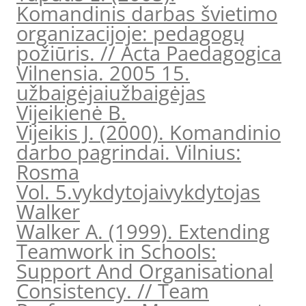
Komandinis darbas švietimo
organizacijoje: pedagogų
požiūris. // Acta Paedagogica
Vilnensia. 2005 15.
užbaigėjai
užbaigėjas
Vijeikienė B.
Vijeikis J. (2000). Komandinio
darbo pagrindai. Vilnius:
Rosma
Vol. 5.
vykdytojai
vykdytojas
Walker
Walker A. (1999). Extending
Teamwork in Schools:
Support And Organisational
Consistency. // Team