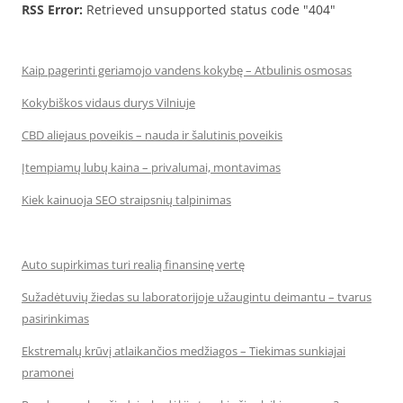
RSS Error:
Retrieved unsupported status code "404"
Kaip pagerinti geriamojo vandens kokybę – Atbulinis osmosas
Kokybiškos vidaus durys Vilniuje
CBD aliejaus poveikis – nauda ir šalutinis poveikis
Įtempiamų lubų kaina – privalumai, montavimas
Kiek kainuoja SEO straipsnių talpinimas
Auto supirkimas turi realią finansinę vertę
Sužadėtuvių žiedas su laboratorijoje užaugintu deimantu – tvarus
pasirinkimas
Ekstremalų krūvį atlaikančios medžiagos – Tiekimas sunkiajai
pramonei