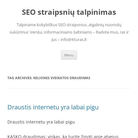
Skip
to
SEO straipsnių talpinimas
content
Talpiname kokybiškus SEO straipsnius, atgalinių nuorodų
sukūrimui: Verslui, informaciniams šaltiniams – Radote mus, ras ir
Jus – info@itturas.lt
Menu
TAG ARCHIVES:
KELIONES SVEIKATOS DRAUDIMAS
Draustis internetu yra labai pigu
Draustis internetu yra labai pigu
KASKO draudimas: viskas, ką turite žinoti apie atvejus