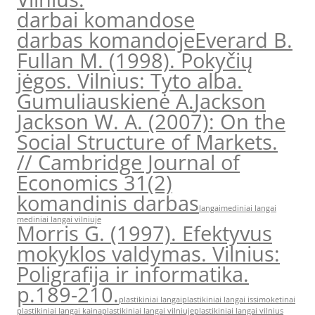
darbai komandose
darbas komandoje
Everard B.
Fullan M. (1998). Pokyčių
jėgos. Vilnius: Tyto alba.
Gumuliauskienė A.
Jackson
Jackson W. A. (2007): On the
Social Structure of Markets.
// Cambridge Journal of
Economics 31(2)
komandinis darbas
langai
mediniai langai
mediniai langai vilniuje
Morris G. (1997). Efektyvus
mokyklos valdymas. Vilnius:
Poligrafija ir informatika.
p.189-210.
plastikiniai langai
plastikiniai langai issimoketinai
plastikiniai langai kaina
plastikiniai langai vilniuje
plastikiniai langai vilnius