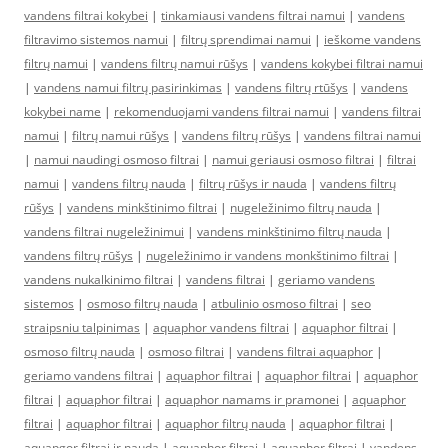
vandens filtrai kokybei
|
tinkamiausi vandens filtrai namui
|
vandens
filtravimo sistemos namui
|
filtrų sprendimai namui
|
ieškome vandens
filtrų namui
|
vandens filtrų namui rūšys
|
vandens kokybei filtrai namui
|
vandens namui filtrų pasirinkimas
|
vandens filtrų rtūšys
|
vandens
kokybei name
|
rekomenduojami vandens filtrai namui
|
vandens filtrai
namui
|
filtrų namui rūšys
|
vandens filtrų rūšys
|
vandens filtrai namui
|
namui naudingi osmoso filtrai
|
namui geriausi osmoso filtrai
|
filtrai
namui
|
vandens filtrų nauda
|
filtrų rūšys ir nauda
|
vandens filtrų
rūšys
|
vandens minkštinimo filtrai
|
nugeležinimo filtrų nauda
|
vandens filtrai nugeležinimui
|
vandens minkštinimo filtrų nauda
|
vandens filtrų rūšys
|
nugeležinimo ir vandens monkštinimo filtrai
|
vandens nukalkinimo filtrai
|
vandens filtrai
|
geriamo vandens
sistemos
|
osmoso filtrų nauda
|
atbulinio osmoso filtrai
|
seo
straipsniu talpinimas
|
aquaphor vandens filtrai
|
aquaphor filtrai
|
osmoso filtrų nauda
|
osmoso filtrai
|
vandens filtrai aquaphor
|
geriamo vandens filtrai
|
aquaphor filtrai
|
aquaphor filtrai
|
aquaphor
filtrai
|
aquaphor filtrai
|
aquaphor namams ir pramonei
|
aquaphor
filtrai
|
aquaphor filtrai
|
aquaphor filtrų nauda
|
aquaphor filtrai
|
aquapgor filtrai ir nauda
|
aquaphor filtrai
|
aquaphor filtrai
|
vandens