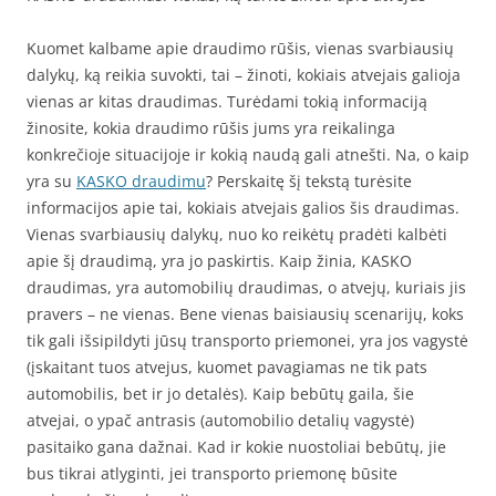
Kuomet kalbame apie draudimo rūšis, vienas svarbiausių
dalykų, ką reikia suvokti, tai – žinoti, kokiais atvejais galioja
vienas ar kitas draudimas. Turėdami tokią informaciją
žinosite, kokia draudimo rūšis jums yra reikalinga
konkrečioje situacijoje ir kokią naudą gali atnešti. Na, o kaip
yra su
KASKO draudimu
? Perskaitę šį tekstą turėsite
informacijos apie tai, kokiais atvejais galios šis draudimas.
Vienas svarbiausių dalykų, nuo ko reikėtų pradėti kalbėti
apie šį draudimą, yra jo paskirtis. Kaip žinia, KASKO
draudimas, yra automobilių draudimas, o atvejų, kuriais jis
pravers – ne vienas. Bene vienas baisiausių scenarijų, koks
tik gali išsipildyti jūsų transporto priemonei, yra jos vagystė
(įskaitant tuos atvejus, kuomet pavagiamas ne tik pats
automobilis, bet ir jo detalės). Kaip bebūtų gaila, šie
atvejai, o ypač antrasis (automobilio detalių vagystė)
pasitaiko gana dažnai. Kad ir kokie nuostoliai bebūtų, jie
bus tikrai atlyginti, jei transporto priemonę būsite