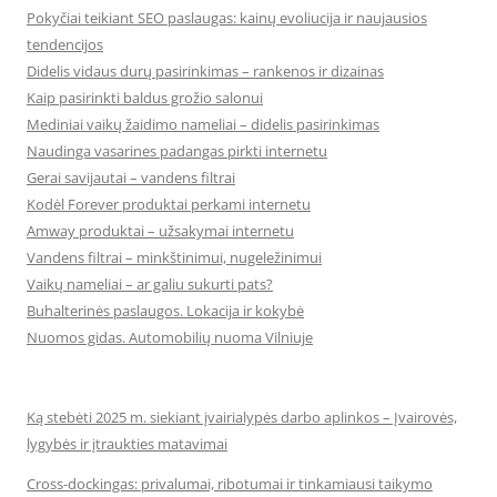
Pokyčiai teikiant SEO paslaugas: kainų evoliucija ir naujausios
tendencijos
Didelis vidaus durų pasirinkimas – rankenos ir dizainas
Kaip pasirinkti baldus grožio salonui
Mediniai vaikų žaidimo nameliai – didelis pasirinkimas
Naudinga vasarines padangas pirkti internetu
Gerai savijautai – vandens filtrai
Kodėl Forever produktai perkami internetu
Amway produktai – užsakymai internetu
Vandens filtrai – minkštinimui, nugeležinimui
Vaikų nameliai – ar galiu sukurti pats?
Buhalterinės paslaugos. Lokacija ir kokybė
Nuomos gidas. Automobilių nuoma Vilniuje
Ką stebėti 2025 m. siekiant įvairialypės darbo aplinkos – Įvairovės,
lygybės ir įtraukties matavimai
Cross-dockingas: privalumai, ribotumai ir tinkamiausi taikymo