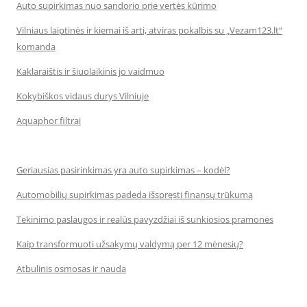
Auto supirkimas nuo sandorio prie vertės kūrimo
Vilniaus laiptinės ir kiemai iš arti, atviras pokalbis su „Vezam123.lt“
komanda
Kaklaraištis ir šiuolaikinis jo vaidmuo
Kokybiškos vidaus durys Vilniuje
Aquaphor filtrai
Geriausias pasirinkimas yra auto supirkimas – kodėl?
Automobilių supirkimas padeda išspręsti finansų trūkumą
Tekinimo paslaugos ir realūs pavyzdžiai iš sunkiosios pramonės
Kaip transformuoti užsakymų valdymą per 12 mėnesių?
Atbulinis osmosas ir nauda