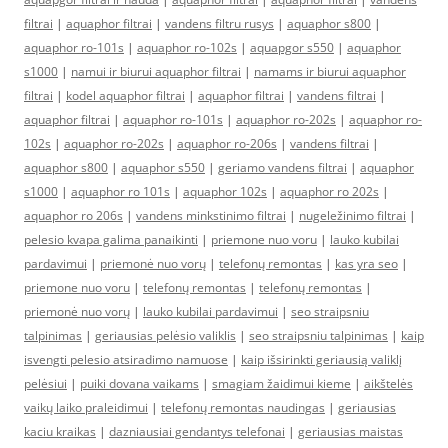
filtrai
|
aquaphor filtrai
|
vandens filtru rusys
|
aquaphor s800
|
aquaphor ro-101s
|
aquaphor ro-102s
|
aquapgor s550
|
aquaphor
s1000
|
namui ir biurui aquaphor filtrai
|
namams ir biurui aquaphor
filtrai
|
kodel aquaphor filtrai
|
aquaphor filtrai
|
vandens filtrai
|
aquaphor filtrai
|
aquaphor ro-101s
|
aquaphor ro-202s
|
aquaphor ro-
102s
|
aquaphor ro-202s
|
aquaphor ro-206s
|
vandens filtrai
|
aquaphor s800
|
aquaphor s550
|
geriamo vandens filtrai
|
aquaphor
s1000
|
aquaphor ro 101s
|
aquaphor 102s
|
aquaphor ro 202s
|
aquaphor ro 206s
|
vandens minkstinimo filtrai
|
nugeležinimo filtrai
|
pelesio kvapa galima panaikinti
|
priemone nuo voru
|
lauko kubilai
pardavimui
|
priemonė nuo vorų
|
telefonų remontas
|
kas yra seo
|
priemone nuo voru
|
telefonų remontas
|
telefonų remontas
|
priemonė nuo vorų
|
lauko kubilai pardavimui
|
seo straipsniu
talpinimas
|
geriausias pelėsio valiklis
|
seo straipsniu talpinimas
|
kaip
isvengti pelesio atsiradimo namuose
|
kaip išsirinkti geriausią valiklį
pelėsiui
|
puiki dovana vaikams
|
smagiam žaidimui kieme
|
aikštelės
vaikų laiko praleidimui
|
telefonų remontas naudingas
|
geriausias
kaciu kraikas
|
dazniausiai gendantys telefonai
|
geriausias maistas