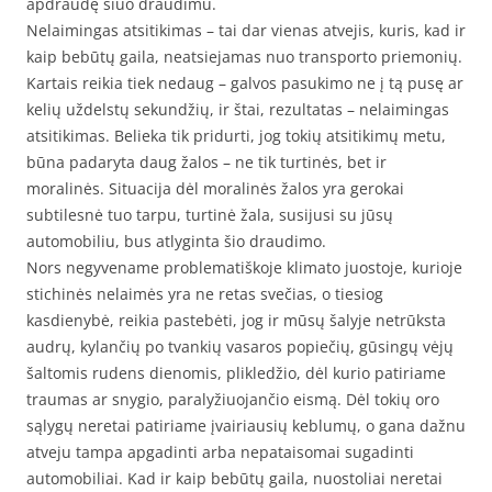
apdraudę šiuo draudimu.
Nelaimingas atsitikimas – tai dar vienas atvejis, kuris, kad ir
kaip bebūtų gaila, neatsiejamas nuo transporto priemonių.
Kartais reikia tiek nedaug – galvos pasukimo ne į tą pusę ar
kelių uždelstų sekundžių, ir štai, rezultatas – nelaimingas
atsitikimas. Belieka tik pridurti, jog tokių atsitikimų metu,
būna padaryta daug žalos – ne tik turtinės, bet ir
moralinės. Situacija dėl moralinės žalos yra gerokai
subtilesnė tuo tarpu, turtinė žala, susijusi su jūsų
automobiliu, bus atlyginta šio draudimo.
Nors negyvename problematiškoje klimato juostoje, kurioje
stichinės nelaimės yra ne retas svečias, o tiesiog
kasdienybė, reikia pastebėti, jog ir mūsų šalyje netrūksta
audrų, kylančių po tvankių vasaros popiečių, gūsingų vėjų
šaltomis rudens dienomis, plikledžio, dėl kurio patiriame
traumas ar snygio, paralyžiuojančio eismą. Dėl tokių oro
sąlygų neretai patiriame įvairiausių keblumų, o gana dažnu
atveju tampa apgadinti arba nepataisomai sugadinti
automobiliai. Kad ir kaip bebūtų gaila, nuostoliai neretai