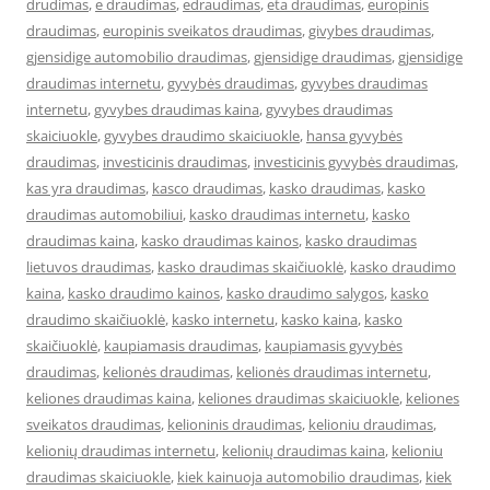
drudimas
,
e draudimas
,
edraudimas
,
eta draudimas
,
europinis
draudimas
,
europinis sveikatos draudimas
,
givybes draudimas
,
gjensidige automobilio draudimas
,
gjensidige draudimas
,
gjensidige
draudimas internetu
,
gyvybės draudimas
,
gyvybes draudimas
internetu
,
gyvybes draudimas kaina
,
gyvybes draudimas
skaiciuokle
,
gyvybes draudimo skaiciuokle
,
hansa gyvybės
draudimas
,
investicinis draudimas
,
investicinis gyvybės draudimas
,
kas yra draudimas
,
kasco draudimas
,
kasko draudimas
,
kasko
draudimas automobiliui
,
kasko draudimas internetu
,
kasko
draudimas kaina
,
kasko draudimas kainos
,
kasko draudimas
lietuvos draudimas
,
kasko draudimas skaičiuoklė
,
kasko draudimo
kaina
,
kasko draudimo kainos
,
kasko draudimo salygos
,
kasko
draudimo skaičiuoklė
,
kasko internetu
,
kasko kaina
,
kasko
skaičiuoklė
,
kaupiamasis draudimas
,
kaupiamasis gyvybės
draudimas
,
kelionės draudimas
,
kelionės draudimas internetu
,
keliones draudimas kaina
,
keliones draudimas skaiciuokle
,
keliones
sveikatos draudimas
,
kelioninis draudimas
,
kelioniu draudimas
,
kelionių draudimas internetu
,
kelionių draudimas kaina
,
kelioniu
draudimas skaiciuokle
,
kiek kainuoja automobilio draudimas
,
kiek