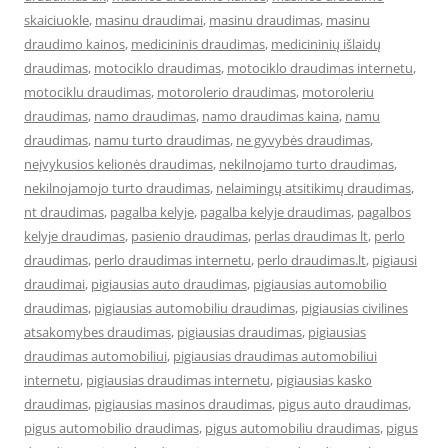
skaiciuokle
,
masinu draudimai
,
masinu draudimas
,
masinu
draudimo kainos
,
medicininis draudimas
,
medicininių išlaidų
draudimas
,
motociklo draudimas
,
motociklo draudimas internetu
,
motociklu draudimas
,
motorolerio draudimas
,
motoroleriu
draudimas
,
namo draudimas
,
namo draudimas kaina
,
namu
draudimas
,
namu turto draudimas
,
ne gyvybės draudimas
,
neįvykusios kelionės draudimas
,
nekilnojamo turto draudimas
,
nekilnojamojo turto draudimas
,
nelaimingų atsitikimų draudimas
,
nt draudimas
,
pagalba kelyje
,
pagalba kelyje draudimas
,
pagalbos
kelyje draudimas
,
pasienio draudimas
,
perlas draudimas lt
,
perlo
draudimas
,
perlo draudimas internetu
,
perlo draudimas.lt
,
pigiausi
draudimai
,
pigiausias auto draudimas
,
pigiausias automobilio
draudimas
,
pigiausias automobiliu draudimas
,
pigiausias civilines
atsakomybes draudimas
,
pigiausias draudimas
,
pigiausias
draudimas automobiliui
,
pigiausias draudimas automobiliui
internetu
,
pigiausias draudimas internetu
,
pigiausias kasko
draudimas
,
pigiausias masinos draudimas
,
pigus auto draudimas
,
pigus automobilio draudimas
,
pigus automobiliu draudimas
,
pigus