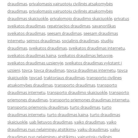
draudimas
,
privalomasis vairuotojų civilinės atsakomybės
draudimas
,
privalomasis vairuotojų civilinės atsakomybės
draudimas skaiciuokle
,
privalomojo draudimo skaiciuokle
,
privatus
sveikatos draudimas
,
repatriacijos draudimas
,
savanoriškas
sveikatos draudimas
,
seesam draudimas
,
seesam draudimas
internetu
,
seimos draudimas
,
socialinis draudimas
,
studiju
draudimas
,
sveikatos draudimas
,
sveikatos draudimas internetu
,
sveikatos draudimas kaina
,
sveikatos draudimas lietuvoje
,
sveikatos draudimas uzsienyje
,
sveikatos draudimas vykstant i
uzsieni
,
tpvca
,
tpvca draudimas
,
tpvca draudimas internetu
,
tpvca
skaiciuokle
,
tpvcad
,
traktoriaus draudimas
,
transporto civilines
atsakomybes draudimas
,
transporto draudimas
,
transporto
draudimas internetu
,
transporto draudimo skaiciuokle
,
transporto
priemones draudimas
,
transporto priemones draudimas internetu
,
transporto priemonių draudimas
,
turto draudimas
,
turto
draudimas internetu
,
turto draudimas kaina
,
turto draudimas
skaiciuokle
,
uab lietuvos draudimas
,
vaiko draudimas
,
vaiko
draudimas nuo nelaimingų atsitikimų
,
vaiku draudimas
,
vaikų
draudimas nuo nelaimingų atsitikimų
,
vairuotojų civilinės