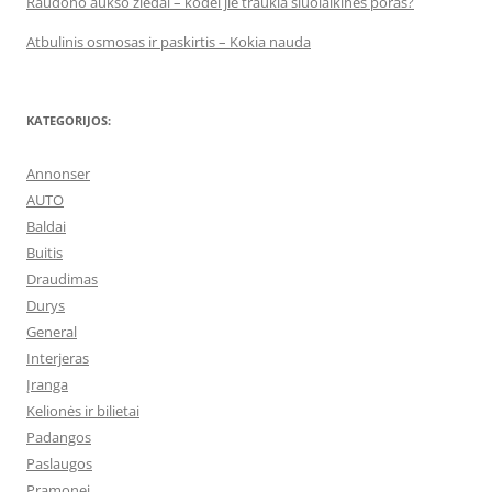
Raudono aukso žiedai – kodėl jie traukia šiuolaikines poras?
Atbulinis osmosas ir paskirtis – Kokia nauda
KATEGORIJOS:
Annonser
AUTO
Baldai
Buitis
Draudimas
Durys
General
Interjeras
Įranga
Kelionės ir bilietai
Padangos
Paslaugos
Pramonei