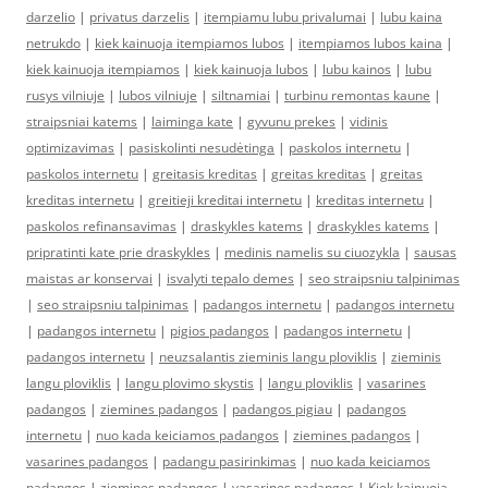
darzelio
|
privatus darzelis
|
itempiamu lubu privalumai
|
lubu kaina
netrukdo
|
kiek kainuoja itempiamos lubos
|
itempiamos lubos kaina
|
kiek kainuoja itempiamos
|
kiek kainuoja lubos
|
lubu kainos
|
lubu
rusys vilniuje
|
lubos vilniuje
|
siltnamiai
|
turbinu remontas kaune
|
straipsniai katems
|
laiminga kate
|
gyvunu prekes
|
vidinis
optimizavimas
|
pasiskolinti nesudėtinga
|
paskolos internetu
|
paskolos internetu
|
greitasis kreditas
|
greitas kreditas
|
greitas
kreditas internetu
|
greitieji kreditai internetu
|
kreditas internetu
|
paskolos refinansavimas
|
draskykles katems
|
draskykles katems
|
pripratinti kate prie draskykles
|
medinis namelis su ciuozykla
|
sausas
maistas ar konservai
|
isvalyti tepalo demes
|
seo straipsniu talpinimas
|
seo straipsniu talpinimas
|
padangos internetu
|
padangos internetu
|
padangos internetu
|
pigios padangos
|
padangos internetu
|
padangos internetu
|
neuzsalantis zieminis langu ploviklis
|
zieminis
langu ploviklis
|
langu plovimo skystis
|
langu ploviklis
|
vasarines
padangos
|
ziemines padangos
|
padangos pigiau
|
padangos
internetu
|
nuo kada keiciamos padangos
|
ziemines padangos
|
vasarines padangos
|
padangu pasirinkimas
|
nuo kada keiciamos
padangos
|
ziemines padangos
|
vasarines padangos
|
Kiek kainuoja