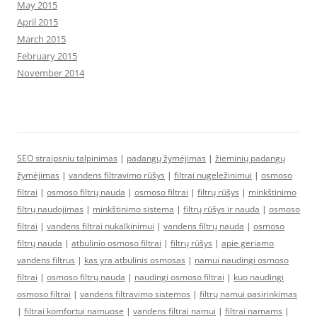
May 2015
April 2015
March 2015
February 2015
November 2014
SEO straipsniu talpinimas
|
padangų žymėjimas
|
žieminių padangų
žymėjimas
|
vandens filtravimo rūšys
|
filtrai nugeležinimui
|
osmoso
filtrai
|
osmoso filtrų nauda
|
osmoso filtrai
|
filtrų rūšys
|
minkštinimo
filtrų naudojimas
|
minkštinimo sistema
|
filtrų rūšys ir nauda
|
osmoso
filtrai
|
vandens filtrai nukalkinimui
|
vandens filtrų nauda
|
osmoso
filtrų nauda
|
atbulinio osmoso filtrai
|
filtrų rūšys
|
apie geriamo
vandens filtrus
|
kas yra atbulinis osmosas
|
namui naudingi osmoso
filtrai
|
osmoso filtrų nauda
|
naudingi osmoso filtrai
|
kuo naudingi
osmoso filtrai
|
vandens filtravimo sistemos
|
filtrų namui pasirinkimas
|
filtrai komfortui namuose
|
vandens filtrai namui
|
filtrai namams
|