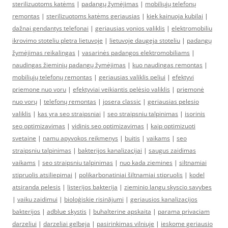
sterilizuotoms katėms
|
padangų žymėjimas
|
mobiliųjų telefonų
remontas
|
sterilizuotoms katėms geriausias
|
kiek kainuoja kubilai
|
dažnai gendantys telefonai
|
geriausias vonios valiklis
|
elektromobiliu
ikrovimo stoteliu pletra lietuvoje
|
lietuvoje daugeja stoteliu
|
padangų
žymėjimas reikalingas
|
vasarinės padangos elektromobiliams
|
naudingas žieminių padangų žymėjimas
|
kuo naudingas remontas
|
mobiliųjų telefonų remontas
|
geriausias valiklis peliui
|
efektyvi
priemone nuo voru
|
efektyviai veikiantis pelėsio valiklis
|
priemonė
nuo vorų
|
telefonų remontas
|
josera classic
|
geriausias pelesio
valiklis
|
kas yra seo straipsniai
|
seo straipsniu talpinimas
|
isorinis
seo optimizavimas
|
vidinis seo optimizavimas
|
kaip optimizuoti
svetaine
|
namu apyvokos reikmenys
|
buitis
|
vaikams
|
seo
straipsniu talpinimas
|
bakterijos kanalizacijai
|
saugus zaidimas
vaikams
|
seo straipsniu talpinimas
|
nuo kada ziemines
|
siltnamiai
stipruolis atsiliepimai
|
polikarbonatiniai šiltnamiai stipruolis
|
kodel
atsiranda pelesis
|
listerijos bakterija
|
zieminio langu skyscio savybes
|
vaiku zaidimui
|
bioloģiskie risinājumi
|
geriausios kanalizacijos
bakterijos
|
adblue skystis
|
buhalterine apskaita
|
parama privaciam
darzeliui
|
darzeliai gelbeja
|
pasirinkimas vilniuje
|
ieskome geriausio