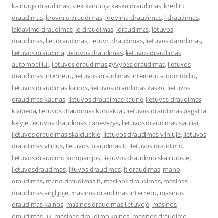
kainuoja draudimas
,
kiek kainuoja kasko draudimas
,
kredito
draudimas
,
krovinio draudimas
,
kroviniu draudimas
,
l draudimas
,
laidavimo draudimas
,
ld draudimas
,
ldraudimas
,
letuvos
draudimas
,
liet draudimas
,
lietuvo draudimas
,
lietuvos darudimas
,
lietuvos draudima
,
lietuvos draudimas
,
lietuvos draudimas
automobiliui
,
lietuvos draudimas gyvybes draudimas
,
lietuvos
draudimas internetu
,
lietuvos draudimas internetu automobilio
,
lietuvos draudimas kainos
,
lietuvos draudimas kasko
,
lietuvos
draudimas kaunas
,
lietuvos draudimas kaune
,
lietuvos draudimas
klaipeda
,
lietuvos draudimas kontaktai
,
lietuvos draudimas pagalba
kelyje
,
lietuvos draudimas panevezys
,
lietuvos draudimas siauliai
,
lietuvos draudimas skaiciuokle
,
lietuvos draudimas vilniuje
,
lietuvos
draudimas vilnius
,
lietuvos draudimas.lt
,
lietuvos draudimo
,
lietuvos draudimo kompanijos
,
lietuvos draudimo skaiciuokle
,
lietuvosdraudimas
,
lituvos draudimas
,
lt draudimas
,
mano
draudimas
,
mano draudimas.lt
,
masinos draudimas
,
masinos
draudimas anglijoje
,
masinos draudimas internetu
,
masinos
draudimas kainos
,
masinos draudimas lietuvoje
,
masinos
draudimas uk
,
masinos draudimo kainos
,
masinos draudimo