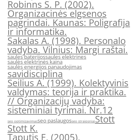
Robinns S. P. (2002).
Organizacinės elgsenos
pagrindai. Kaunas: Poligrafija
ir informatika.
Sakalas A. (1998). Personalo
vadyba. Vilnius: Margi raštai.
saules baterijos
saules elektrines
saulės elektrinės kaina
saulės energijos panaudojimas
savidisciplina
Seilius A. (1999). Kolektyvinis
valdymas: teorija ir praktika.
// Organizacijų vadyba:
sisteminiai tyrimai. Nr.12
Stott
seo paslaugos
seo optimizavimas
seo straipsniai
Stott K.
Taputis E. (2005).