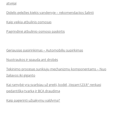
atvejai
Didelis geležies kiekis vandenyje – rekomendacijos šalinti
Kaip veikia atbulinis osmosas
Pagrindinė atbulinio osmoso paskirtis
Geriausias pasirinkimas – Automobilių supirkimas
Nuotraukos ir spauda ant drobės
Tekinimo procesas sunkiųjų mechanizmų komponentams – Nuo
žaliavos iki giganto
Kai ramybė yra svarbiau už greitį, kodėl „Vezam123.lt“ renkasi
pedantišką tvarką ir BCA draudimą
Kaip pagerinti užsakymų valdymą?