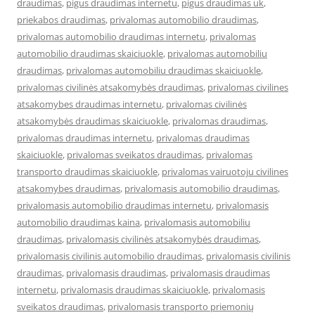
draudimas
,
pigus draudimas internetu
,
pigus draudimas uk
,
priekabos draudimas
,
privalomas automobilio draudimas
,
privalomas automobilio draudimas internetu
,
privalomas
automobilio draudimas skaiciuokle
,
privalomas automobiliu
draudimas
,
privalomas automobiliu draudimas skaiciuokle
,
privalomas civilinės atsakomybės draudimas
,
privalomas civilines
atsakomybes draudimas internetu
,
privalomas civilinės
atsakomybės draudimas skaiciuokle
,
privalomas draudimas
,
privalomas draudimas internetu
,
privalomas draudimas
skaiciuokle
,
privalomas sveikatos draudimas
,
privalomas
transporto draudimas skaiciuokle
,
privalomas vairuotoju civilines
atsakomybes draudimas
,
privalomasis automobilio draudimas
,
privalomasis automobilio draudimas internetu
,
privalomasis
automobilio draudimas kaina
,
privalomasis automobiliu
draudimas
,
privalomasis civilinės atsakomybės draudimas
,
privalomasis civilinis automobilio draudimas
,
privalomasis civilinis
draudimas
,
privalomasis draudimas
,
privalomasis draudimas
internetu
,
privalomasis draudimas skaiciuokle
,
privalomasis
sveikatos draudimas
,
privalomasis transporto priemonių