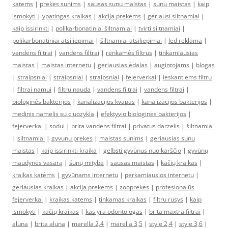
katems
|
prekes sunims
|
sausas sunu maistas
|
sunu maistas
|
kaip
ismokyti
|
ypatingas kraikas
|
akcija prekems
|
geriausi siltnamiai
|
kaip issirinkti
|
polikarbonatiniai šiltnamiai
|
tvirti siltnamiai
|
polikarbonatiniai atsiliepimai
|
šiltnamiai atsiliepimai
|
led reklama
|
vandens filtrai
|
vandens filtrai
|
renkamės filtrus
|
tinkamiausias
maistas
|
maistas internetu
|
geriausias ėdalas
|
augintojams
|
blogas
|
straipsniai
|
straipsniai
|
straipsniai
|
fejerverkai
|
ieskantiems filtru
|
filtrai namui
|
filtru nauda
|
vandens filtrai
|
vandens filtrai
|
biologinės bakterijos
|
kanalizacijos kvapas
|
kanalizacijos bakterijos
|
medinis namelis su ciuozykla
|
efektyvio biologinės bakterijos
|
fejerverkai
|
sodui
|
brita vandens filtrai
|
privatus darzelis
|
šiltnamiai
|
siltnamiai
|
gyvunu prekes
|
maistas sunims
|
geriausias sunu
maistas
|
kaip issirinkti kraika
|
gelbsti gyvūnus nuo karščio
|
gyvūnų
maudynės vasarą
|
šunų mityba
|
sausas maistas
|
kačių kraikas
|
kraikas katėms
|
gyvūnams internetu
|
perkamiausios internetu
|
geriausias kraikas
|
akcija prekems
|
zooprekės
|
profesionalūs
fejerverkai
|
kraikas katems
|
tinkamas kraikas
|
filtru rusys
|
kaip
ismokyti
|
kačių kraikas
|
kas yra odontologas
|
brita maxtra filtrai
|
aluna
|
brita aluna
|
marella 2,4
|
marella 3,5
|
style 2,4
|
style 3,6
|