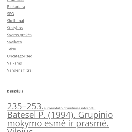
Rinkodara
SEO
Skelbimai
Statybos
Švaros prekės
Sveikata
Teisė
Uncategorised
Vaikams
Vandens filtrai
DEBESĖLIS
235–253.
automobilio draudimas internetu
Batesel P. (1994). Grupinio
mokymo esmė ir prasmė.
Vilnius.