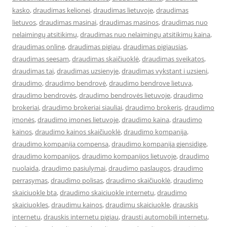
kasko
,
draudimas kelionei
,
draudimas lietuvoje
,
draudimas
lietuvos
,
draudimas masinai
,
draudimas masinos
,
draudimas nuo
nelaimingų atsitikimų
,
draudimas nuo nelaimingų atsitikimų kaina
,
draudimas online
,
draudimas pigiau
,
draudimas pigiausias
,
draudimas seesam
,
draudimas skaičiuoklė
,
draudimas sveikatos
,
draudimas tai
,
draudimas uzsienyje
,
draudimas vykstant i uzsieni
,
draudimo
,
draudimo bendrovė
,
draudimo bendrove lietuva
,
draudimo bendrovės
,
draudimo bendrovės lietuvoje
,
draudimo
brokeriai
,
draudimo brokeriai siauliai
,
draudimo brokeris
,
draudimo
įmonės
,
draudimo imones lietuvoje
,
draudimo kaina
,
draudimo
kainos
,
draudimo kainos skaičiuoklė
,
draudimo kompanija
,
draudimo kompanija compensa
,
draudimo kompanija gjensidige
,
draudimo kompanijos
,
draudimo kompanijos lietuvoje
,
draudimo
nuolaida
,
draudimo pasiulymai
,
draudimo paslaugos
,
draudimo
perrasymas
,
draudimo polisas
,
draudimo skaičiuoklė
,
draudimo
skaiciuokle bta
,
draudimo skaiciuokle internetu
,
draudimo
skaiciuokles
,
draudimu kainos
,
draudimu skaiciuokle
,
drauskis
internetu
,
drauskis internetu pigiau
,
drausti automobili internetu
,