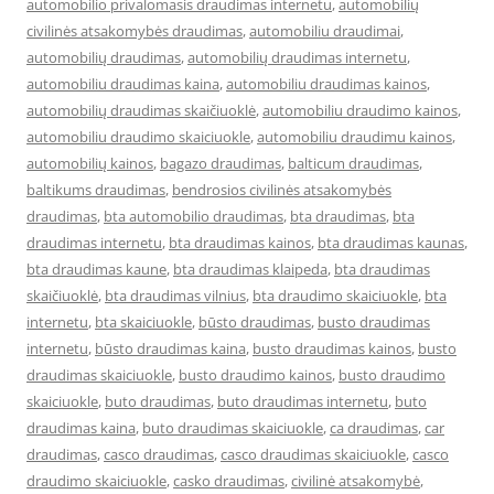
automobilio privalomasis draudimas internetu
,
automobilių
civilinės atsakomybės draudimas
,
automobiliu draudimai
,
automobilių draudimas
,
automobilių draudimas internetu
,
automobiliu draudimas kaina
,
automobiliu draudimas kainos
,
automobilių draudimas skaičiuoklė
,
automobiliu draudimo kainos
,
automobiliu draudimo skaiciuokle
,
automobiliu draudimu kainos
,
automobilių kainos
,
bagazo draudimas
,
balticum draudimas
,
baltikums draudimas
,
bendrosios civilinės atsakomybės
draudimas
,
bta automobilio draudimas
,
bta draudimas
,
bta
draudimas internetu
,
bta draudimas kainos
,
bta draudimas kaunas
,
bta draudimas kaune
,
bta draudimas klaipeda
,
bta draudimas
skaičiuoklė
,
bta draudimas vilnius
,
bta draudimo skaiciuokle
,
bta
internetu
,
bta skaiciuokle
,
būsto draudimas
,
busto draudimas
internetu
,
būsto draudimas kaina
,
busto draudimas kainos
,
busto
draudimas skaiciuokle
,
busto draudimo kainos
,
busto draudimo
skaiciuokle
,
buto draudimas
,
buto draudimas internetu
,
buto
draudimas kaina
,
buto draudimas skaiciuokle
,
ca draudimas
,
car
draudimas
,
casco draudimas
,
casco draudimas skaiciuokle
,
casco
draudimo skaiciuokle
,
casko draudimas
,
civilinė atsakomybė
,