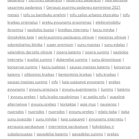
vasarines padangos
|
Geriausi asariniu padangu gamintojai 2021
metais
|
tofu su bambuko anglimi
|
tofu zalios arbatos ekstraktu
|
tofu
kraikas originalus
|
prekiu gyvunams grazinimas
|
elektromobiliu
ikrovimui
|
paskolos bustui
|
kreditas internetu
|
kaciu mityba
|
išmokykite katę
|
perkraustymo paslaugos vilniuje
|
meistras vilniuje
|
odontologijos klinika
|
super premium
|
sunu maistas
|
sunu edalas
|
valandinis darzelis vilniuje
|
josera katems
|
josera sunims
|
paskolos
internetu
|
guoliai sunims
|
dubeneliai sunims
|
sunu dziovintuvai
|
konservai sunims
|
kaciu tualetas
|
sausas maistas katems
|
konservai
katems
|
silikoninis kraikas
|
bentonitinis kraikas
|
tofu kraikas
|
sausas maistas sunims
|
info
|
kaip sutaupyti gyvunams
|
prekes
gyvunams
|
gyvunu prieziura
|
gyvunu augintojams
|
šunims
|
katėms
|
gyvunu prekes
|
tofu kraiko naudojimas
|
ar patiks tofu
|
augalinė
alternatyva
|
gyvunu prekes
|
kontaktai
|
apie mus
|
naujienos
|
nuorodos
|
nuorodos
|
nuorodos
|
gyvunu prekes
|
edalo itaka
|
itaka
sunu isvaizdai
|
sunu mityba
|
kaip sutaupyti
|
gyvunams internetu
|
geriausia parduotuve
|
internetine parduotuve
|
kokybiskas ir
subalansuotas
|
pavadeliai katems
|
pavadeliai sunims
|
prekes