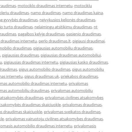
draudimas
,
motociklo draudimas internetu
,
motociklu
leriu draudimas
,
namo draudimas
,
namo draudimas kaina
,
ne gyvybės draudimas
,
neįvykusios kelionės draudimas
,
jo turto draudimas
,
nelaimingų atsitikimų draudimas
,
nt
draudimas
,
pagalbos kelyje draudimas
,
pasienio draudimas
,
 draudimas internetu
,
perlo draudimas.lt
,
pigiausi draudimai
,
omobilio draudimas
,
pigiausias automobiliu draudimas
,
s
,
pigiausias draudimas
,
pigiausias draudimas automobiliui
,
tu
,
pigiausias draudimas internetu
,
pigiausias kasko draudimas
,
draudimas
,
pigus automobilio draudimas
,
pigus automobiliu
mas internetu
,
pigus draudimas uk
,
priekabos draudimas
,
omas automobilio draudimas internetu
,
privalomas
omas automobiliu draudimas
,
privalomas automobiliu
ės atsakomybės draudimas
,
privalomas civilines atsakomybes
 atsakomybės draudimas skaiciuokle
,
privalomas draudimas
,
s draudimas skaiciuokle
,
privalomas sveikatos draudimas
,
kle
,
privalomas vairuotoju civilines atsakomybes draudimas
,
lomasis automobilio draudimas internetu
,
privalomasis