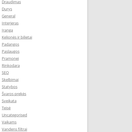
Draudimas
Durys
General
Interjeras
Įranga
Kelionės ir bilietai
Padangos
Paslaugos
Pramonei
Rinkodara
SEO
Skelbimai
Statybos
Švaros prekės
Sveikata
Teisė
Uncategorised
Vaikams
Vandens filtrai