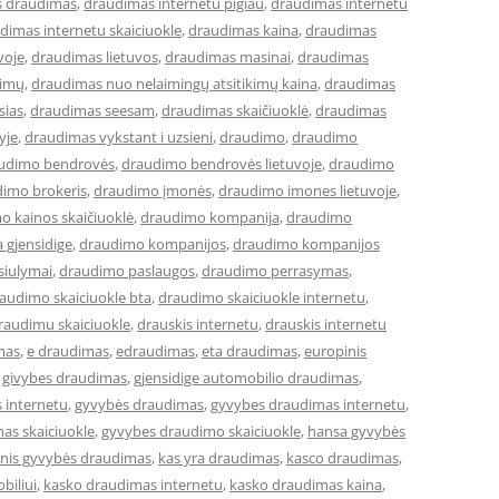
s draudimas
,
draudimas internetu pigiau
,
draudimas internetu
dimas internetu skaiciuokle
,
draudimas kaina
,
draudimas
voje
,
draudimas lietuvos
,
draudimas masinai
,
draudimas
kimų
,
draudimas nuo nelaimingų atsitikimų kaina
,
draudimas
sias
,
draudimas seesam
,
draudimas skaičiuoklė
,
draudimas
yje
,
draudimas vykstant i uzsieni
,
draudimo
,
draudimo
udimo bendrovės
,
draudimo bendrovės lietuvoje
,
draudimo
imo brokeris
,
draudimo įmonės
,
draudimo imones lietuvoje
,
o kainos skaičiuoklė
,
draudimo kompanija
,
draudimo
 gjensidige
,
draudimo kompanijos
,
draudimo kompanijos
siulymai
,
draudimo paslaugos
,
draudimo perrasymas
,
audimo skaiciuokle bta
,
draudimo skaiciuokle internetu
,
raudimu skaiciuokle
,
drauskis internetu
,
drauskis internetu
mas
,
e draudimas
,
edraudimas
,
eta draudimas
,
europinis
,
givybes draudimas
,
gjensidige automobilio draudimas
,
 internetu
,
gyvybės draudimas
,
gyvybes draudimas internetu
,
as skaiciuokle
,
gyvybes draudimo skaiciuokle
,
hansa gyvybės
cinis gyvybės draudimas
,
kas yra draudimas
,
kasco draudimas
,
biliui
,
kasko draudimas internetu
,
kasko draudimas kaina
,