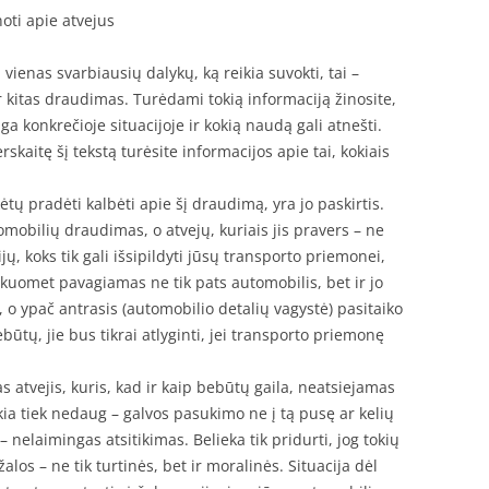
oti apie atvejus
enas svarbiausių dalykų, ką reikia suvokti, tai –
 ar kitas draudimas. Turėdami tokią informaciją žinosite,
a konkrečioje situacijoje ir kokią naudą gali atnešti.
erskaitę šį tekstą turėsite informacijos apie tai, kokiais
tų pradėti kalbėti apie šį draudimą, yra jo paskirtis.
mobilių draudimas, o atvejų, kuriais jis pravers – ne
ų, koks tik gali išsipildyti jūsų transporto priemonei,
, kuomet pavagiamas ne tik pats automobilis, bet ir jo
i, o ypač antrasis (automobilio detalių vagystė) pasitaiko
būtų, jie bus tikrai atlyginti, jei transporto priemonę
s atvejis, kuris, kad ir kaip bebūtų gaila, neatsiejamas
ia tiek nedaug – galvos pasukimo ne į tą pusę ar kelių
– nelaimingas atsitikimas. Belieka tik pridurti, jog tokių
os – ne tik turtinės, bet ir moralinės. Situacija dėl