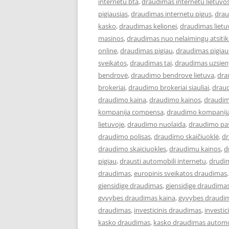
internetu bta
,
draudimas internetu lietuvo
pigiausias
,
draudimas internetu pigus
,
drau
kasko
,
draudimas kelionei
,
draudimas lietu
masinos
,
draudimas nuo nelaimingų atsiti
online
,
draudimas pigiau
,
draudimas pigiau
sveikatos
,
draudimas tai
,
draudimas uzsien
bendrovė
,
draudimo bendrove lietuva
,
dra
brokeriai
,
draudimo brokeriai siauliai
,
draud
draudimo kaina
,
draudimo kainos
,
draudim
kompanija compensa
,
draudimo kompanija
lietuvoje
,
draudimo nuolaida
,
draudimo pa
draudimo polisas
,
draudimo skaičiuoklė
,
dr
draudimo skaiciuokles
,
draudimu kainos
,
d
pigiau
,
drausti automobili internetu
,
drudi
draudimas
,
europinis sveikatos draudimas
gjensidige draudimas
,
gjensidige draudimas
gyvybes draudimas kaina
,
gyvybes draudim
draudimas
,
investicinis draudimas
,
investi
kasko draudimas
,
kasko draudimas automo