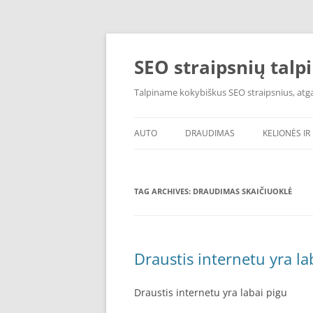
Skip
to
content
SEO straipsnių talp
Talpiname kokybiškus SEO straipsnius, atgal
AUTO
DRAUDIMAS
KELIONĖS IR 
TAG ARCHIVES:
DRAUDIMAS SKAIČIUOKLĖ
Draustis internetu yra la
Draustis internetu yra labai pigu