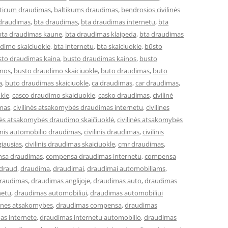
lticum draudimas
,
baltikums draudimas
,
bendrosios civilinės
 draudimas
,
bta draudimas
,
bta draudimas internetu
,
bta
bta draudimas kaune
,
bta draudimas klaipeda
,
bta draudimas
dimo skaiciuokle
,
bta internetu
,
bta skaiciuokle
,
būsto
sto draudimas kaina
,
busto draudimas kainos
,
busto
inos
,
busto draudimo skaiciuokle
,
buto draudimas
,
buto
a
,
buto draudimas skaiciuokle
,
ca draudimas
,
car draudimas
,
kle
,
casco draudimo skaiciuokle
,
casko draudimas
,
civilinė
imas
,
civilinės atsakomybės draudimas internetu
,
civilines
inės atsakomybės draudimo skaičiuoklė
,
civilinės atsakomybės
linis automobilio draudimas
,
civilinis draudimas
,
civilinis
giausias
,
civilinis draudimas skaiciuokle
,
cmr draudimas
,
sa draudimas
,
compensa draudimas internetu
,
compensa
draud
,
draudima
,
draudimai
,
draudimai automobiliams
,
raudimas
,
draudimas anglijoje
,
draudimas auto
,
draudimas
netu
,
draudimas automobiliui
,
draudimas automobiliui
lines atsakomybes
,
draudimas compensa
,
draudimas
as internete
,
draudimas internetu automobilio
,
draudimas