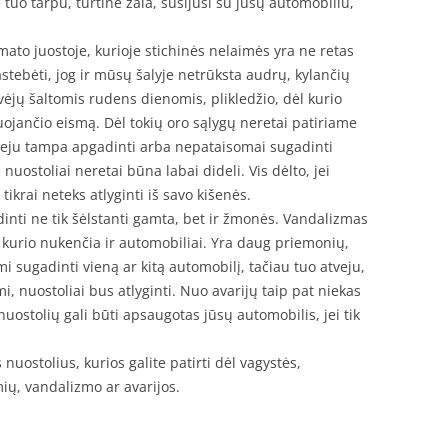
tuo tarpu, turtinė žala, susijusi su jūsų automobiliu,
to juostoje, kurioje stichinės nelaimės yra ne retas
astebėti, jog ir mūsų šalyje netrūksta audrų, kylančių
ėjų šaltomis rudens dienomis, plikledžio, dėl kurio
ojančio eismą. Dėl tokių oro sąlygų neretai patiriame
veju tampa apgadinti arba nepataisomai sugadinti
nuostoliai neretai būna labai dideli. Vis dėlto, jei
ikrai neteks atlyginti iš savo kišenės.
inti ne tik šėlstanti gamta, bet ir žmonės. Vandalizmas
 kurio nukenčia ir automobiliai. Yra daug priemonių,
mi sugadinti vieną ar kitą automobilį, tačiau tuo atveju,
i, nuostoliai bus atlyginti. Nuo avarijų taip pat niekas
uostolių gali būti apsaugotas jūsų automobilis, jei tik
 nuostolius, kurios galite patirti dėl vagystės,
mių, vandalizmo ar avarijos.