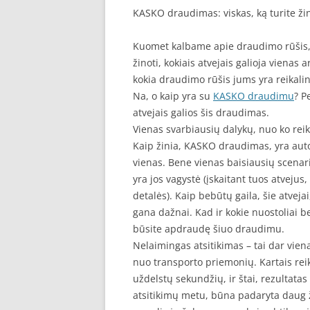
KASKO draudimas: viskas, ką turite žin
Kuomet kalbame apie draudimo rūšis, vi
žinoti, kokiais atvejais galioja vienas
kokia draudimo rūšis jums yra reikaling
Na, o kaip yra su
KASKO draudimu
? P
atvejais galios šis draudimas.
Vienas svarbiausių dalykų, nuo ko reikė
Kaip žinia, KASKO draudimas, yra auto
vienas. Bene vienas baisiausių scenarij
yra jos vagystė (įskaitant tuos atvejus
detalės). Kaip bebūtų gaila, šie atveja
gana dažnai. Kad ir kokie nuostoliai be
būsite apdraudę šiuo draudimu.
Nelaimingas atsitikimas – tai dar viena
nuo transporto priemonių. Kartais reik
uždelstų sekundžių, ir štai, rezultatas 
atsitikimų metu, būna padaryta daug žal