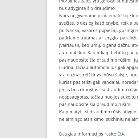
moralinės žalos yra gerokai subtilesnė 
bus atlyginta šio draudimo.
Nors negyvename problematiškoje klima
svečias, o tiesiog kasdienybė, reikia p
po tvankių vasaros popiečių, gūsingų v
patiriame traumas ar snygio, paralyžiu
įvairiausių keblumų, o gana dažnu at
automobiliai. Kad ir kaip bebūtų gaila, 
pasinaudosite šia draudimo rūšimi, jų t
Liūdna, tačiau automobilius gali apgad
yra dažnas reiškinys mūsų šalyje, nuo
kurias pasitelkti gali vandalai, norėda
jei jis bus draustas šia draudimo rūšim
neapsaugotas, tačiau nuo jos sukeltų n
pasinaudosite šia draudimo rūšimi.
Kaip matyti, ši draudimo rūšis atlygins
nelaimingo atsitikimo, stichinių nelai
Daugiau informacijos rasite
ČIA
.