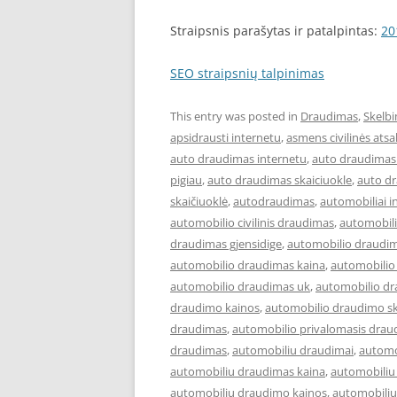
Straipsnis parašytas ir patalpintas:
20
SEO straipsnių talpinimas
This entry was posted in
Draudimas
,
Skelbi
apsidrausti internetu
,
asmens civilinės at
auto draudimas internetu
,
auto draudimas 
pigiau
,
auto draudimas skaiciuokle
,
auto d
skaičiuoklė
,
autodraudimas
,
automobiliai i
automobilio civilinis draudimas
,
automobil
draudimas gjensidige
,
automobilio draudim
automobilio draudimas kaina
,
automobilio
automobilio draudimas uk
,
automobilio dr
draudimo kainos
,
automobilio draudimo sk
draudimas
,
automobilio privalomasis drau
draudimas
,
automobiliu draudimai
,
automo
automobiliu draudimas kaina
,
automobiliu
automobiliu draudimo kainos
,
automobiliu