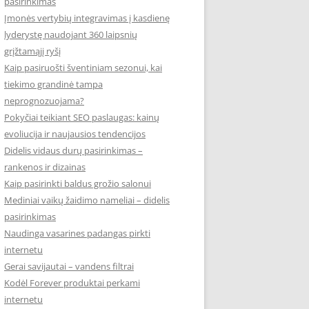
pasirinkimas
Įmonės vertybių integravimas į kasdienę
lyderystę naudojant 360 laipsnių
grįžtamąjį ryšį
Kaip pasiruošti šventiniam sezonui, kai
tiekimo grandinė tampa
neprognozuojama?
Pokyčiai teikiant SEO paslaugas: kainų
evoliucija ir naujausios tendencijos
Didelis vidaus durų pasirinkimas –
rankenos ir dizainas
Kaip pasirinkti baldus grožio salonui
Mediniai vaikų žaidimo nameliai – didelis
pasirinkimas
Naudinga vasarines padangas pirkti
internetu
Gerai savijautai – vandens filtrai
Kodėl Forever produktai perkami
internetu