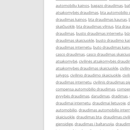
automobilių kainos
,
bagazo draudimas
,
ba
atsakomybės draudimas
,
bta automobilio
draudimas kainos
,
bta draudimas kaunas
,
skaičiuoklė
,
bta draudimas vilnius
,
bta drau
draudimas
,
busto draudimas internetu
,
bū
draudimas skaiciuokle
,
busto draudimo ka
draudimas internetu
,
buto draudimas kain
casco draudimas
,
casco draudimas skaiciuo
atsakomybė
,
civilinės atsakomybės draud
atsakomybes draudimas skaiciuokle
,
civil
sąlygos
,
civilinio draudimo skaiciuokle
,
civi
draudimas internetu
,
civilinis draudimas pi
compensa automobilio draudimas
,
compen
gyvybės draudimas
,
darudimas
,
dradimas
,
draudimai internetu
,
draudimai lietuvoje
,
d
automobilio
,
draudimas automobilio inter
skaiciuokle
,
draudimas bta
,
draudimas civi
gjensidige
,
draudimas i baltarusija
,
draudim