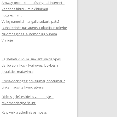
Amway produktai – užsakymai internetu
Vandens filtrai – minkštinimui,
nugeležinimui
Vaikų nameliai – ar galiu sukurti pats?
Buhalterinės paslaugos. Lokacija ir kokybė
Nuomos gidas. Automobilių nuoma
Vilniuje
Ką stebėti 2025 m. siekiant įvairialypės
darbo aplinkos – Įvairovės, lygybės ir
įtraukties matavimai
Cross-dockingas: privalumai, ribotumai ir
tinkamiausi taikymo atvejai
Didelis geležies kiekis vandenyje –
rekomendacijos šalinti
Kaip veikia atbulinis osmosas