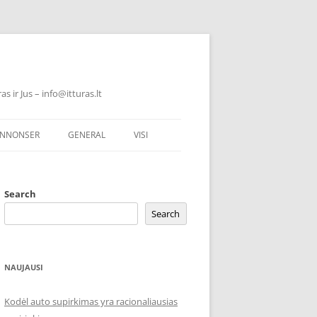
 ir Jus – info@itturas.lt
NNONSER
GENERAL
VISI
Search
Search
NAUJAUSI
Kodėl auto supirkimas yra racionaliausias