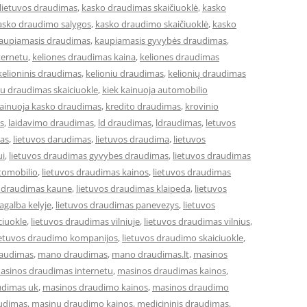
lietuvos draudimas
,
kasko draudimas skaičiuoklė
,
kasko
asko draudimo salygos
,
kasko draudimo skaičiuoklė
,
kasko
aupiamasis draudimas
,
kaupiamasis gyvybės draudimas
,
ternetu
,
keliones draudimas kaina
,
keliones draudimas
kelioninis draudimas
,
kelioniu draudimas
,
kelionių draudimas
iu draudimas skaiciuokle
,
kiek kainuoja automobilio
kainuoja kasko draudimas
,
kredito draudimas
,
krovinio
s
,
laidavimo draudimas
,
ld draudimas
,
ldraudimas
,
letuvos
mas
,
lietuvos darudimas
,
lietuvos draudima
,
lietuvos
ui
,
lietuvos draudimas gyvybes draudimas
,
lietuvos draudimas
tomobilio
,
lietuvos draudimas kainos
,
lietuvos draudimas
s draudimas kaune
,
lietuvos draudimas klaipeda
,
lietuvos
agalba kelyje
,
lietuvos draudimas panevezys
,
lietuvos
ciuokle
,
lietuvos draudimas vilniuje
,
lietuvos draudimas vilnius
,
ietuvos draudimo kompanijos
,
lietuvos draudimo skaiciuokle
,
raudimas
,
mano draudimas
,
mano draudimas.lt
,
masinos
asinos draudimas internetu
,
masinos draudimas kainos
,
udimas uk
,
masinos draudimo kainos
,
masinos draudimo
udimas
,
masinu draudimo kainos
,
medicininis draudimas
,