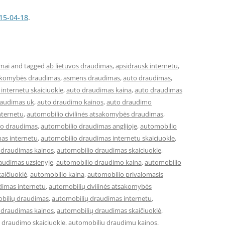
15-04-18
.
mai
and tagged
ab lietuvos draudimas
,
apsidrausk internetu
,
sakomybės draudimas
,
asmens draudimas
,
auto draudimas
,
internetu skaiciuokle
,
auto draudimas kaina
,
auto draudimas
raudimas uk
,
auto draudimo kainos
,
auto draudimo
nternetu
,
automobilio civilinės atsakomybės draudimas
,
io draudimas
,
automobilio draudimas anglijoje
,
automobilio
as internetu
,
automobilio draudimas internetu skaiciuokle
,
 draudimas kainos
,
automobilio draudimas skaiciuokle
,
audimas uzsienyje
,
automobilio draudimo kaina
,
automobilio
aičiuoklė
,
automobilio kaina
,
automobilio privalomasis
dimas internetu
,
automobilių civilinės atsakomybės
bilių draudimas
,
automobilių draudimas internetu
,
 draudimas kainos
,
automobilių draudimas skaičiuoklė
,
 draudimo skaiciuokle
,
automobiliu draudimu kainos
,