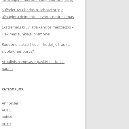
Sužadėtuvių žiedas su laboratorijoje
užaugintu deimantu – tvarus pasirinkimas
Ekstremalų krūvį atlaikančios medžiagos –
Tiekimas sunkiajai pramonei
Raudono aukso žiedai – kodėl jie traukia
šiuolaikines poras?
Atbulinis osmosas ir paskirtis – Kokia
nauda
KATEGORIJOS:
Annonser
AUTO
Baldai
Buitis