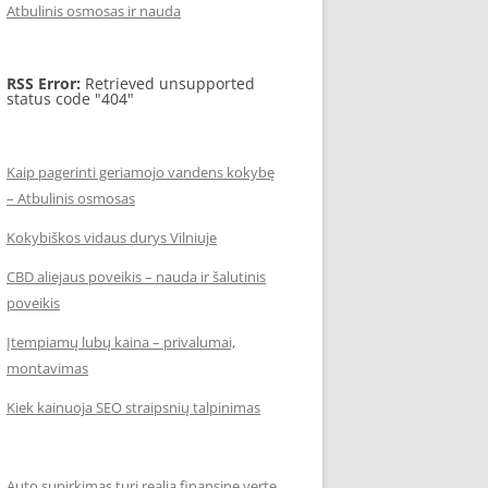
Atbulinis osmosas ir nauda
RSS Error:
Retrieved unsupported
status code "404"
Kaip pagerinti geriamojo vandens kokybę
– Atbulinis osmosas
Kokybiškos vidaus durys Vilniuje
CBD aliejaus poveikis – nauda ir šalutinis
poveikis
Įtempiamų lubų kaina – privalumai,
montavimas
Kiek kainuoja SEO straipsnių talpinimas
Auto supirkimas turi realią finansinę vertę