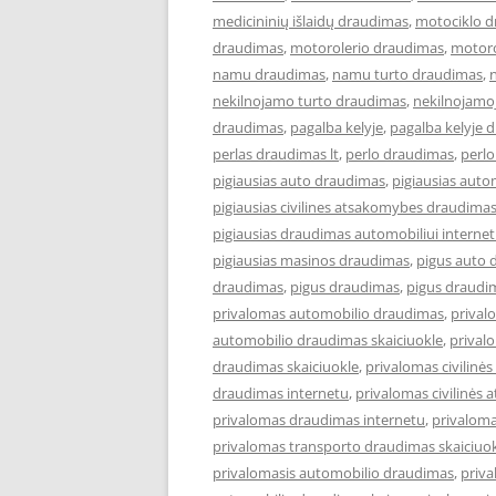
medicininių išlaidų draudimas
,
motociklo 
draudimas
,
motorolerio draudimas
,
motoro
namu draudimas
,
namu turto draudimas
,
nekilnojamo turto draudimas
,
nekilnojamo
draudimas
,
pagalba kelyje
,
pagalba kelyje 
perlas draudimas lt
,
perlo draudimas
,
perlo
pigiausias auto draudimas
,
pigiausias aut
pigiausias civilines atsakomybes draudima
pigiausias draudimas automobiliui interne
pigiausias masinos draudimas
,
pigus auto 
draudimas
,
pigus draudimas
,
pigus draudi
privalomas automobilio draudimas
,
prival
automobilio draudimas skaiciuokle
,
prival
draudimas skaiciuokle
,
privalomas civilin
draudimas internetu
,
privalomas civilinės
privalomas draudimas internetu
,
privaloma
privalomas transporto draudimas skaiciuo
privalomasis automobilio draudimas
,
priva