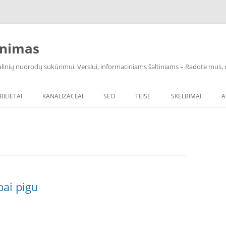
inimas
inių nuorodų sukūrimui: Verslui, informaciniams šaltiniams – Radote mus, ras
BILIETAI
KANALIZACIJAI
SEO
TEISĖ
SKELBIMAI
A
bai pigu