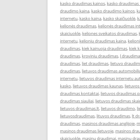
kasko draudimas kainos
,
kasko draudimas 
draudimo kaina
,
kasko draudimo kainos
,
k
internetu
,
kasko kaina
,
kasko skaičiuoklė
,
k
kelionės draudimas
,
kelionės draudimas in
skaiciuokle
,
keliones sveikatos draudimas
,
internetu
,
kelionių draudimas kaina
,
kelion
draudimas
,
kiek kainuoja draudimas
,
kiek 
draudimas
,
kroviniu draudimas
,
l draudima
draudimas
,
liet draudimas
,
lietuvo draudi
draudimas
,
lietuvos draudimas automobili
internetu
,
lietuvos draudimas internetu au
kasko
,
lietuvos draudimas kaunas
,
lietuvo
draudimas kontaktai
,
lietuvos draudimas p
draudimas siauliai
,
lietuvos draudimas skai
lietuvos draudimas.lt
,
lietuvos draudimo
,
l
lietuvosdraudimas
,
lituvos draudimas
,
lt d
draudimas
,
masinos draudimas anglijoje
,
m
masinos draudimas lietuvoje
,
masinos dra
skaiciuokle
,
masinu draudimai
,
masinu dra