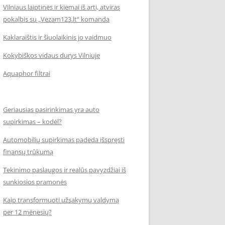
Vilniaus laiptinės ir kiemai iš arti, atviras
pokalbis su „Vezam123.lt“ komanda
Kaklaraištis ir šiuolaikinis jo vaidmuo
Kokybiškos vidaus durys Vilniuje
Aquaphor filtrai
Geriausias pasirinkimas yra auto
supirkimas – kodėl?
Automobilių supirkimas padeda išspręsti
finansų trūkumą
Tekinimo paslaugos ir realūs pavyzdžiai iš
sunkiosios pramonės
Kaip transformuoti užsakymų valdymą
per 12 mėnesių?