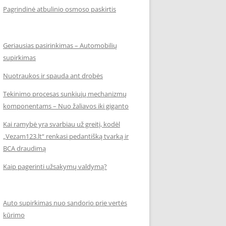
Pagrindinė atbulinio osmoso paskirtis
Geriausias pasirinkimas – Automobilių
supirkimas
Nuotraukos ir spauda ant drobės
Tekinimo procesas sunkiųjų mechanizmų
komponentams – Nuo žaliavos iki giganto
Kai ramybė yra svarbiau už greitį, kodėl
„Vezam123.lt“ renkasi pedantišką tvarką ir
BCA draudimą
Kaip pagerinti užsakymų valdymą?
Auto supirkimas nuo sandorio prie vertės
kūrimo