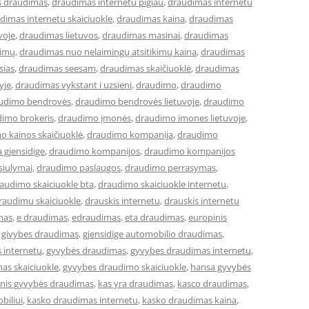
s draudimas
,
draudimas internetu pigiau
,
draudimas internetu
dimas internetu skaiciuokle
,
draudimas kaina
,
draudimas
voje
,
draudimas lietuvos
,
draudimas masinai
,
draudimas
kimų
,
draudimas nuo nelaimingų atsitikimų kaina
,
draudimas
sias
,
draudimas seesam
,
draudimas skaičiuoklė
,
draudimas
yje
,
draudimas vykstant i uzsieni
,
draudimo
,
draudimo
udimo bendrovės
,
draudimo bendrovės lietuvoje
,
draudimo
imo brokeris
,
draudimo įmonės
,
draudimo imones lietuvoje
,
o kainos skaičiuoklė
,
draudimo kompanija
,
draudimo
 gjensidige
,
draudimo kompanijos
,
draudimo kompanijos
siulymai
,
draudimo paslaugos
,
draudimo perrasymas
,
audimo skaiciuokle bta
,
draudimo skaiciuokle internetu
,
raudimu skaiciuokle
,
drauskis internetu
,
drauskis internetu
mas
,
e draudimas
,
edraudimas
,
eta draudimas
,
europinis
,
givybes draudimas
,
gjensidige automobilio draudimas
,
 internetu
,
gyvybės draudimas
,
gyvybes draudimas internetu
,
as skaiciuokle
,
gyvybes draudimo skaiciuokle
,
hansa gyvybės
cinis gyvybės draudimas
,
kas yra draudimas
,
kasco draudimas
,
biliui
,
kasko draudimas internetu
,
kasko draudimas kaina
,