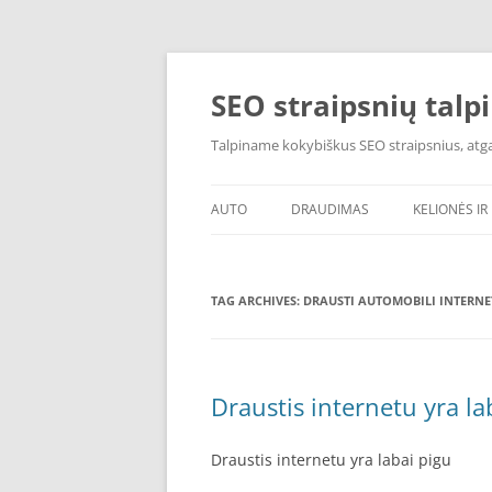
Skip
to
content
SEO straipsnių talp
Talpiname kokybiškus SEO straipsnius, atgal
AUTO
DRAUDIMAS
KELIONĖS IR 
TAG ARCHIVES:
DRAUSTI AUTOMOBILI INTERNE
Draustis internetu yra la
Draustis internetu yra labai pigu