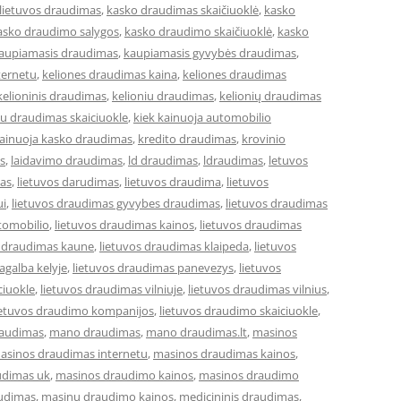
lietuvos draudimas
,
kasko draudimas skaičiuoklė
,
kasko
asko draudimo salygos
,
kasko draudimo skaičiuoklė
,
kasko
aupiamasis draudimas
,
kaupiamasis gyvybės draudimas
,
ternetu
,
keliones draudimas kaina
,
keliones draudimas
kelioninis draudimas
,
kelioniu draudimas
,
kelionių draudimas
iu draudimas skaiciuokle
,
kiek kainuoja automobilio
kainuoja kasko draudimas
,
kredito draudimas
,
krovinio
s
,
laidavimo draudimas
,
ld draudimas
,
ldraudimas
,
letuvos
mas
,
lietuvos darudimas
,
lietuvos draudima
,
lietuvos
ui
,
lietuvos draudimas gyvybes draudimas
,
lietuvos draudimas
tomobilio
,
lietuvos draudimas kainos
,
lietuvos draudimas
s draudimas kaune
,
lietuvos draudimas klaipeda
,
lietuvos
agalba kelyje
,
lietuvos draudimas panevezys
,
lietuvos
ciuokle
,
lietuvos draudimas vilniuje
,
lietuvos draudimas vilnius
,
ietuvos draudimo kompanijos
,
lietuvos draudimo skaiciuokle
,
raudimas
,
mano draudimas
,
mano draudimas.lt
,
masinos
asinos draudimas internetu
,
masinos draudimas kainos
,
udimas uk
,
masinos draudimo kainos
,
masinos draudimo
udimas
,
masinu draudimo kainos
,
medicininis draudimas
,