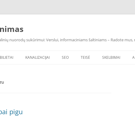
inimas
inių nuorodų sukūrimui: Verslui, informaciniams šaltiniams – Radote mus, ras
BILIETAI
KANALIZACIJAI
SEO
TEISĖ
SKELBIMAI
A
TU
bai pigu