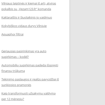
Vilniaus laiptinės ir kiemai iš arti, atviras
pokalbis su „Vezam123.lt“ komanda
Kaklaraištis ir šiuolaikinis jo vaidmuo
Kokybiškos vidaus durys Vilniuje
Aquaphor filtrai
Geriausias pasirinkimas yra auto
supirkimas – kodėl?
Automobilių supirkimas padeda išspręsti
finansų trūkumą
Tekinimo paslaugos ir realūs pavyzdžiai iš
sunkiosios pramonės
Kaip transformuoti užsakymų valdymą
per 12 mėnesių?