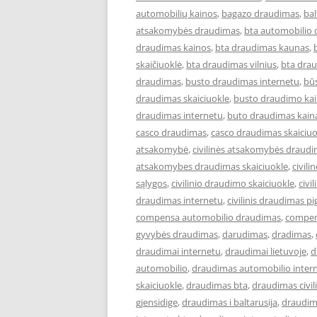
automobilių kainos
,
bagazo draudimas
,
ba
atsakomybės draudimas
,
bta automobilio
draudimas kainos
,
bta draudimas kaunas
,
skaičiuoklė
,
bta draudimas vilnius
,
bta drau
draudimas
,
busto draudimas internetu
,
bū
draudimas skaiciuokle
,
busto draudimo ka
draudimas internetu
,
buto draudimas kain
casco draudimas
,
casco draudimas skaiciuo
atsakomybė
,
civilinės atsakomybės draud
atsakomybes draudimas skaiciuokle
,
civil
sąlygos
,
civilinio draudimo skaiciuokle
,
civi
draudimas internetu
,
civilinis draudimas pi
compensa automobilio draudimas
,
compen
gyvybės draudimas
,
darudimas
,
dradimas
,
draudimai internetu
,
draudimai lietuvoje
,
d
automobilio
,
draudimas automobilio inter
skaiciuokle
,
draudimas bta
,
draudimas civi
gjensidige
,
draudimas i baltarusija
,
draudim