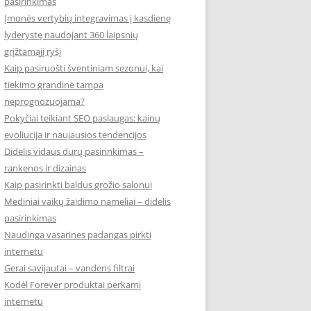
pasirinkimas
Įmonės vertybių integravimas į kasdienę
lyderystę naudojant 360 laipsnių
grįžtamąjį ryšį
Kaip pasiruošti šventiniam sezonui, kai
tiekimo grandinė tampa
neprognozuojama?
Pokyčiai teikiant SEO paslaugas: kainų
evoliucija ir naujausios tendencijos
Didelis vidaus durų pasirinkimas –
rankenos ir dizainas
Kaip pasirinkti baldus grožio salonui
Mediniai vaikų žaidimo nameliai – didelis
pasirinkimas
Naudinga vasarines padangas pirkti
internetu
Gerai savijautai – vandens filtrai
Kodėl Forever produktai perkami
internetu