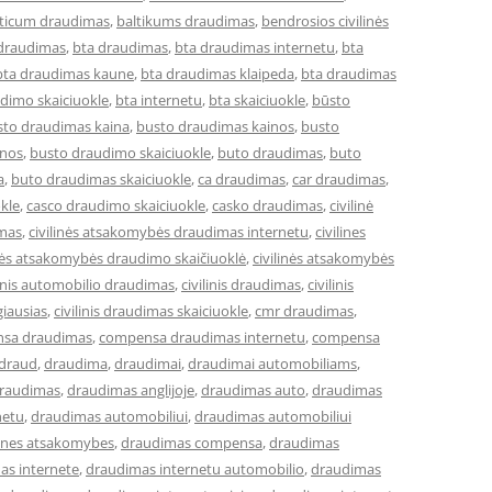
lticum draudimas
,
baltikums draudimas
,
bendrosios civilinės
 draudimas
,
bta draudimas
,
bta draudimas internetu
,
bta
bta draudimas kaune
,
bta draudimas klaipeda
,
bta draudimas
dimo skaiciuokle
,
bta internetu
,
bta skaiciuokle
,
būsto
sto draudimas kaina
,
busto draudimas kainos
,
busto
inos
,
busto draudimo skaiciuokle
,
buto draudimas
,
buto
a
,
buto draudimas skaiciuokle
,
ca draudimas
,
car draudimas
,
kle
,
casco draudimo skaiciuokle
,
casko draudimas
,
civilinė
imas
,
civilinės atsakomybės draudimas internetu
,
civilines
inės atsakomybės draudimo skaičiuoklė
,
civilinės atsakomybės
linis automobilio draudimas
,
civilinis draudimas
,
civilinis
giausias
,
civilinis draudimas skaiciuokle
,
cmr draudimas
,
sa draudimas
,
compensa draudimas internetu
,
compensa
draud
,
draudima
,
draudimai
,
draudimai automobiliams
,
raudimas
,
draudimas anglijoje
,
draudimas auto
,
draudimas
netu
,
draudimas automobiliui
,
draudimas automobiliui
lines atsakomybes
,
draudimas compensa
,
draudimas
as internete
,
draudimas internetu automobilio
,
draudimas