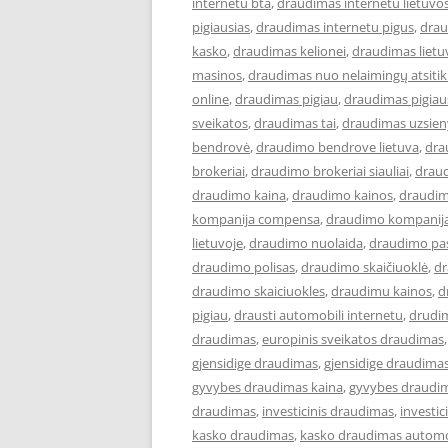
internetu bta
,
draudimas internetu lietuvo
pigiausias
,
draudimas internetu pigus
,
drau
kasko
,
draudimas kelionei
,
draudimas lietu
masinos
,
draudimas nuo nelaimingų atsiti
online
,
draudimas pigiau
,
draudimas pigiau
sveikatos
,
draudimas tai
,
draudimas uzsien
bendrovė
,
draudimo bendrove lietuva
,
dra
brokeriai
,
draudimo brokeriai siauliai
,
draud
draudimo kaina
,
draudimo kainos
,
draudim
kompanija compensa
,
draudimo kompanija
lietuvoje
,
draudimo nuolaida
,
draudimo pa
draudimo polisas
,
draudimo skaičiuoklė
,
dr
draudimo skaiciuokles
,
draudimu kainos
,
d
pigiau
,
drausti automobili internetu
,
drudi
draudimas
,
europinis sveikatos draudimas
gjensidige draudimas
,
gjensidige draudimas
gyvybes draudimas kaina
,
gyvybes draudim
draudimas
,
investicinis draudimas
,
investi
kasko draudimas
,
kasko draudimas automo