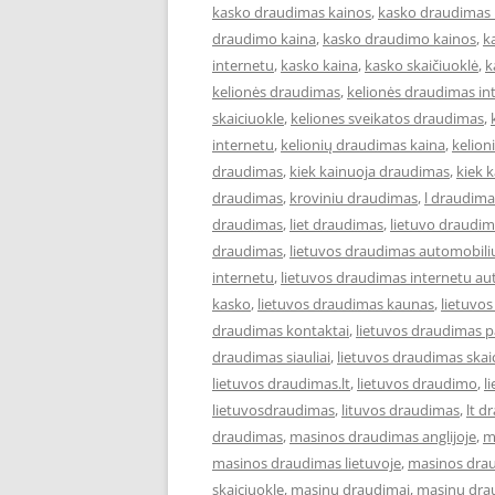
kasko draudimas kainos
,
kasko draudimas 
draudimo kaina
,
kasko draudimo kainos
,
k
internetu
,
kasko kaina
,
kasko skaičiuoklė
,
k
kelionės draudimas
,
kelionės draudimas in
skaiciuokle
,
keliones sveikatos draudimas
,
internetu
,
kelionių draudimas kaina
,
kelion
draudimas
,
kiek kainuoja draudimas
,
kiek 
draudimas
,
kroviniu draudimas
,
l draudima
draudimas
,
liet draudimas
,
lietuvo draudi
draudimas
,
lietuvos draudimas automobili
internetu
,
lietuvos draudimas internetu au
kasko
,
lietuvos draudimas kaunas
,
lietuvo
draudimas kontaktai
,
lietuvos draudimas p
draudimas siauliai
,
lietuvos draudimas skai
lietuvos draudimas.lt
,
lietuvos draudimo
,
l
lietuvosdraudimas
,
lituvos draudimas
,
lt d
draudimas
,
masinos draudimas anglijoje
,
m
masinos draudimas lietuvoje
,
masinos dra
skaiciuokle
,
masinu draudimai
,
masinu dra