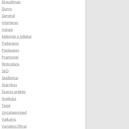
Draudimas
Durys
General
Interjeras
Įranga
Kelionės ir bilietai
Padangos
Paslaugos
Pramonei
Rinkodara
SEO
Skelbimai
Statybos
Švaros prekės
Sveikata
Teisė
Uncategorised
Vaikams
Vandens filtrai