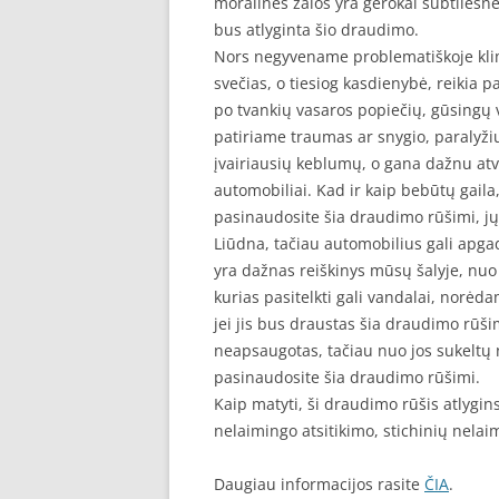
moralinės žalos yra gerokai subtilesnė 
bus atlyginta šio draudimo.
Nors negyvename problematiškoje klima
svečias, o tiesiog kasdienybė, reikia p
po tvankių vasaros popiečių, gūsingų v
patiriame traumas ar snygio, paralyžiu
įvairiausių keblumų, o gana dažnu at
automobiliai. Kad ir kaip bebūtų gaila, 
pasinaudosite šia draudimo rūšimi, jų t
Liūdna, tačiau automobilius gali apgad
yra dažnas reiškinys mūsų šalyje, nuo
kurias pasitelkti gali vandalai, norėda
jei jis bus draustas šia draudimo rūšim
neapsaugotas, tačiau nuo jos sukeltų n
pasinaudosite šia draudimo rūšimi.
Kaip matyti, ši draudimo rūšis atlygins
nelaimingo atsitikimo, stichinių nelai
Daugiau informacijos rasite
ČIA
.