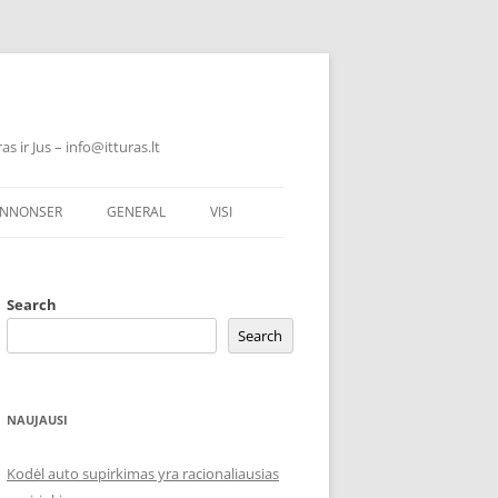
 ir Jus – info@itturas.lt
NNONSER
GENERAL
VISI
Search
Search
NAUJAUSI
Kodėl auto supirkimas yra racionaliausias