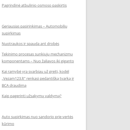
Pagrindinė atbulinio osmoso paskirtis
Geriausias pasirinkimas – Automobilių
supirkimas
Nuotraukos ir spauda ant drobės
Tekinimo procesas sunkiųjų mechanizmų
komponentams – Nuo žaliavos iki giganto
Kai ramybė yra svarbiau už greitį, kodėl
„Vezam123.lt“ renkasi pedantišką tvarką ir
BCA draudimą
Kaip pagerinti užsakymų valdymą?
Auto supirkimas nuo sandorio prie vertės
kūrimo