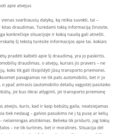
oti apie atvejus
enas svarbiausių dalykų, ką reikia suvokti, tai –
 ar kitas draudimas. Turėdami tokią informaciją žinosite,
a konkrečioje situacijoje ir kokią naudą gali atnešti.
erskaitę šį tekstą turėsite informacijos apie tai, kokiais
tų pradėti kalbėti apie šį draudimą, yra jo paskirtis.
mobilių draudimas, o atvejų, kuriais jis pravers – ne
ų, koks tik gali išsipildyti jūsų transporto priemonei,
, kuomet pavagiamas ne tik pats automobilis, bet ir jo
i, o ypač antrasis (automobilio detalių vagystė) pasitaiko
būtų, jie bus tikrai atlyginti, jei transporto priemonę
s atvejis, kuris, kad ir kaip bebūtų gaila, neatsiejamas
ia tiek nedaug – galvos pasukimo ne į tą pusę ar kelių
– nelaimingas atsitikimas. Belieka tik pridurti, jog tokių
os – ne tik turtinės, bet ir moralinės. Situacija dėl