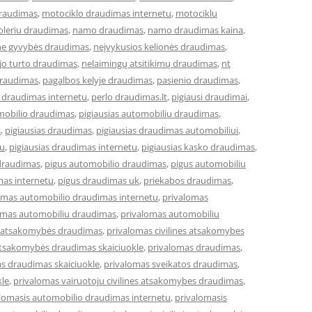
draudimas
,
motociklo draudimas internetu
,
motociklu
leriu draudimas
,
namo draudimas
,
namo draudimas kaina
,
ne gyvybės draudimas
,
neįvykusios kelionės draudimas
,
jo turto draudimas
,
nelaimingų atsitikimų draudimas
,
nt
draudimas
,
pagalbos kelyje draudimas
,
pasienio draudimas
,
 draudimas internetu
,
perlo draudimas.lt
,
pigiausi draudimai
,
omobilio draudimas
,
pigiausias automobiliu draudimas
,
s
,
pigiausias draudimas
,
pigiausias draudimas automobiliui
,
tu
,
pigiausias draudimas internetu
,
pigiausias kasko draudimas
,
draudimas
,
pigus automobilio draudimas
,
pigus automobiliu
mas internetu
,
pigus draudimas uk
,
priekabos draudimas
,
omas automobilio draudimas internetu
,
privalomas
omas automobiliu draudimas
,
privalomas automobiliu
ės atsakomybės draudimas
,
privalomas civilines atsakomybes
 atsakomybės draudimas skaiciuokle
,
privalomas draudimas
,
s draudimas skaiciuokle
,
privalomas sveikatos draudimas
,
kle
,
privalomas vairuotoju civilines atsakomybes draudimas
,
lomasis automobilio draudimas internetu
,
privalomasis