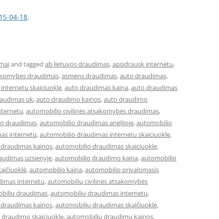
15-04-18
.
mai
and tagged
ab lietuvos draudimas
,
apsidrausk internetu
,
sakomybės draudimas
,
asmens draudimas
,
auto draudimas
,
internetu skaiciuokle
,
auto draudimas kaina
,
auto draudimas
raudimas uk
,
auto draudimo kainos
,
auto draudimo
nternetu
,
automobilio civilinės atsakomybės draudimas
,
io draudimas
,
automobilio draudimas anglijoje
,
automobilio
as internetu
,
automobilio draudimas internetu skaiciuokle
,
 draudimas kainos
,
automobilio draudimas skaiciuokle
,
audimas uzsienyje
,
automobilio draudimo kaina
,
automobilio
aičiuoklė
,
automobilio kaina
,
automobilio privalomasis
dimas internetu
,
automobilių civilinės atsakomybės
bilių draudimas
,
automobilių draudimas internetu
,
 draudimas kainos
,
automobilių draudimas skaičiuoklė
,
 draudimo skaiciuokle
,
automobiliu draudimu kainos
,