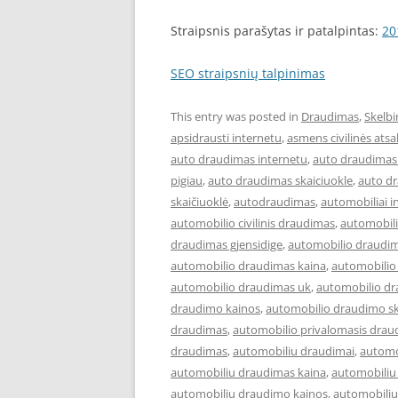
Straipsnis parašytas ir patalpintas:
20
SEO straipsnių talpinimas
This entry was posted in
Draudimas
,
Skelbi
apsidrausti internetu
,
asmens civilinės at
auto draudimas internetu
,
auto draudimas 
pigiau
,
auto draudimas skaiciuokle
,
auto d
skaičiuoklė
,
autodraudimas
,
automobiliai i
automobilio civilinis draudimas
,
automobil
draudimas gjensidige
,
automobilio draudim
automobilio draudimas kaina
,
automobilio
automobilio draudimas uk
,
automobilio dr
draudimo kainos
,
automobilio draudimo sk
draudimas
,
automobilio privalomasis drau
draudimas
,
automobiliu draudimai
,
automo
automobiliu draudimas kaina
,
automobiliu
automobiliu draudimo kainos
,
automobiliu