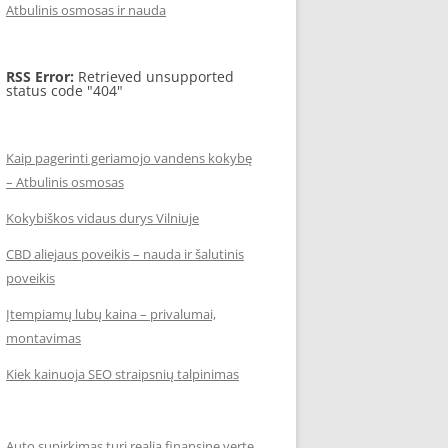
Atbulinis osmosas ir nauda
RSS Error:
Retrieved unsupported
status code "404"
Kaip pagerinti geriamojo vandens kokybę
– Atbulinis osmosas
Kokybiškos vidaus durys Vilniuje
CBD aliejaus poveikis – nauda ir šalutinis
poveikis
Įtempiamų lubų kaina – privalumai,
montavimas
Kiek kainuoja SEO straipsnių talpinimas
Auto supirkimas turi realią finansinę vertę