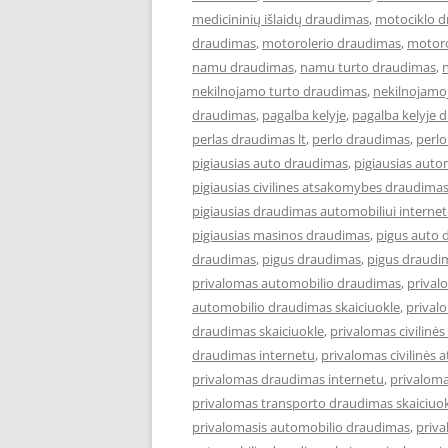
medicininių išlaidų draudimas
,
motociklo 
draudimas
,
motorolerio draudimas
,
motoro
namu draudimas
,
namu turto draudimas
,
nekilnojamo turto draudimas
,
nekilnojamo
draudimas
,
pagalba kelyje
,
pagalba kelyje 
perlas draudimas lt
,
perlo draudimas
,
perlo
pigiausias auto draudimas
,
pigiausias aut
pigiausias civilines atsakomybes draudima
pigiausias draudimas automobiliui interne
pigiausias masinos draudimas
,
pigus auto 
draudimas
,
pigus draudimas
,
pigus draudi
privalomas automobilio draudimas
,
prival
automobilio draudimas skaiciuokle
,
prival
draudimas skaiciuokle
,
privalomas civilin
draudimas internetu
,
privalomas civilinės
privalomas draudimas internetu
,
privaloma
privalomas transporto draudimas skaiciuo
privalomasis automobilio draudimas
,
priva