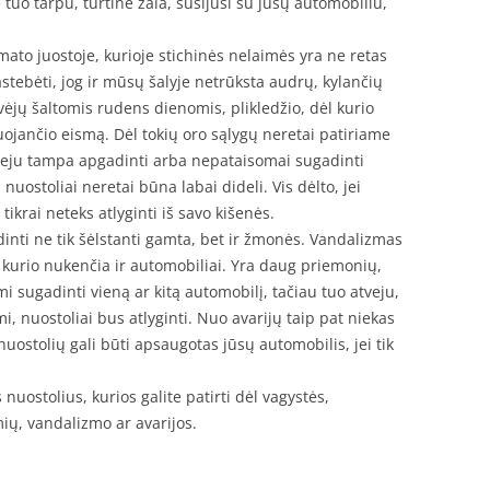
tuo tarpu, turtinė žala, susijusi su jūsų automobiliu,
to juostoje, kurioje stichinės nelaimės yra ne retas
astebėti, jog ir mūsų šalyje netrūksta audrų, kylančių
ėjų šaltomis rudens dienomis, plikledžio, dėl kurio
ojančio eismą. Dėl tokių oro sąlygų neretai patiriame
veju tampa apgadinti arba nepataisomai sugadinti
nuostoliai neretai būna labai dideli. Vis dėlto, jei
ikrai neteks atlyginti iš savo kišenės.
inti ne tik šėlstanti gamta, bet ir žmonės. Vandalizmas
 kurio nukenčia ir automobiliai. Yra daug priemonių,
mi sugadinti vieną ar kitą automobilį, tačiau tuo atveju,
i, nuostoliai bus atlyginti. Nuo avarijų taip pat niekas
uostolių gali būti apsaugotas jūsų automobilis, jei tik
 nuostolius, kurios galite patirti dėl vagystės,
mių, vandalizmo ar avarijos.