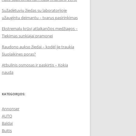
Sužadėtuvių žiedas su laboratorijoje
užaugintu deimantu – tvarus pasirinkimas
Ekstremalų krūvį atlaikančios medžiagos –
Tiekimas sunkiajai pramonei
Raudono aukso žiedai – kodėl jie traukia
šiuolaikines poras?
Atbulinis osmosas ir paskirtis – Kokia
nauda
KATEGORIJOS:
Annonser
AUTO
Baldai
Buitis