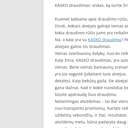
KASKO draudimas: viskas, ką turite žin
Kuomet kalbame apie draudimo rūšis, vi
žinoti, kokiais atvejais galioja vienas
kokia draudimo rūšis jums yra reikaling
Na, o kaip yra su
KASKO draudimu
? P
atvejais galios šis draudimas.
Vienas svarbiausių dalykų, nuo ko reikė
Kaip žinia, KASKO draudimas, yra auto
vienas. Bene vienas baisiausių scenarij
yra jos vagystė (įskaitant tuos atvejus
detalės). Kaip bebūtų gaila, šie atveja
gana dažnai. Kad ir kokie nuostoliai be
būsite apdraudę šiuo draudimu.
Nelaimingas atsitikimas – tai dar viena
nuo transporto priemonių. Kartais reik
uždelstų sekundžių, ir štai, rezultatas 
atsitikimų metu, būna padaryta daug žal