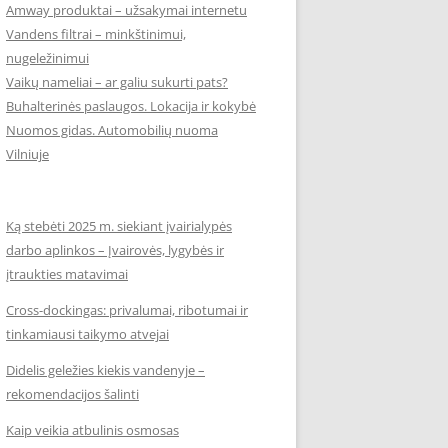
Amway produktai – užsakymai internetu
Vandens filtrai – minkštinimui,
nugeležinimui
Vaikų nameliai – ar galiu sukurti pats?
Buhalterinės paslaugos. Lokacija ir kokybė
Nuomos gidas. Automobilių nuoma
Vilniuje
Ką stebėti 2025 m. siekiant įvairialypės
darbo aplinkos – Įvairovės, lygybės ir
įtraukties matavimai
Cross-dockingas: privalumai, ribotumai ir
tinkamiausi taikymo atvejai
Didelis geležies kiekis vandenyje –
rekomendacijos šalinti
Kaip veikia atbulinis osmosas