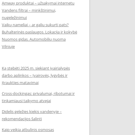
Amway produktai – užsakymai internetu
Vandens filtrai – minkštinimui,
nugeležinimui
Vaikų nameliai – ar galiu sukurti pats?
Buhalterinės paslaugos. Lokacija ir kokybė
Nuomos gidas. Automobilių nuoma
Vilniuje
Ką stebėti 2025 m. siekiant įvairialypės
darbo aplinkos – Įvairovės, lygybės ir
įtraukties matavimai
Cross-dockingas: privalumai, ribotumai ir
tinkamiausi taikymo atvejai
Didelis geležies kiekis vandenyje –
rekomendacijos šalinti
Kaip veikia atbulinis osmosas