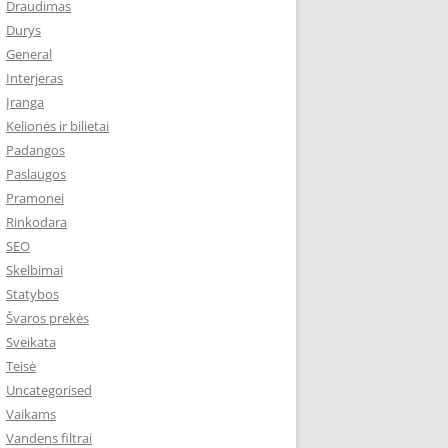
Draudimas
Durys
General
Interjeras
Įranga
Kelionės ir bilietai
Padangos
Paslaugos
Pramonei
Rinkodara
SEO
Skelbimai
Statybos
Švaros prekės
Sveikata
Teisė
Uncategorised
Vaikams
Vandens filtrai