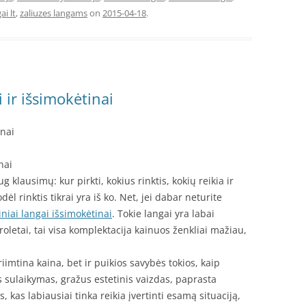
ai lt
,
zaliuzes langams
on
2015-04-18
.
 ir išsimokėtinai
inai
nai
 klausimų: kur pirkti, kokius rinktis, kokių reikia ir
ėl rinktis tikrai yra iš ko. Net, jei dabar neturite
iniai langai išsimokėtinai
. Tokie langai yra labai
 roletai, tai visa komplektacija kainuos ženkliai mažiau,
.
iimtina kaina, bet ir puikios savybės tokios, kaip
sulaikymas, gražus estetinis vaizdas, paprasta
s, kas labiausiai tinka reikia įvertinti esamą situaciją,