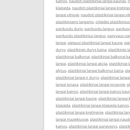
kainos
,
naudoti plastikiniai langai kaunas
,
n
klaipeda
,
naudoti plastikiniai langai kreting
langai vilniuje
,
naudoti plastikiniai langai vi
plastikiniams langams
,
orlaides plastikiniu
parduodu duris
,
parduodu langus
,
parduod
parduodu plastikinius langus
,
pasyvaus na
langai
,
pigiausi plastikiniai langai kaune
,
pig
durys
,
plastikinės durys kaina
,
plastikinės 
plastikiniai balkonai
,
plastikiniai balkonai k
langai
,
plastikiniai langai akcija
,
plastikiniai 
alytus
,
plastikiniai langai balkonui kaina
,
pl
plastikiniai langai ir durys
,
plastikiniai lang
langai jonava
,
plastikiniai langai jonavoje
,
pl
langai kainos
,
plastikiniai langai kainos kau
plastikiniai langai kaune
,
plastikiniai langai
klaipėda
,
plastikiniai langai klaipeda kainos
plastikiniai langai kretingoje
,
plastikiniai l
langai mazeikiuose
,
plastikiniai langai naud
kainos
,
plastikiniai langai panevezys
,
plastik