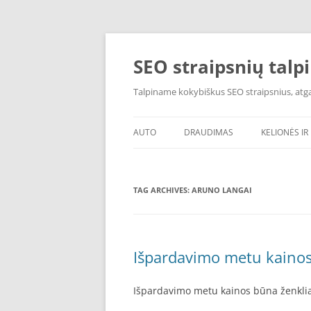
Skip
to
content
SEO straipsnių talp
Talpiname kokybiškus SEO straipsnius, atgal
AUTO
DRAUDIMAS
KELIONĖS IR 
TAG ARCHIVES:
ARUNO LANGAI
Išpardavimo metu kainos
Išpardavimo metu kainos būna ženkli