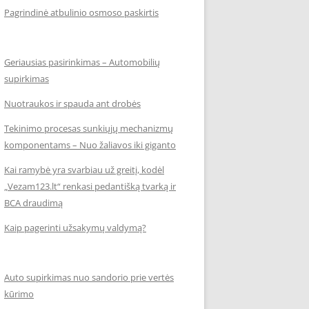
Pagrindinė atbulinio osmoso paskirtis
Geriausias pasirinkimas – Automobilių
supirkimas
Nuotraukos ir spauda ant drobės
Tekinimo procesas sunkiųjų mechanizmų
komponentams – Nuo žaliavos iki giganto
Kai ramybė yra svarbiau už greitį, kodėl
„Vezam123.lt“ renkasi pedantišką tvarką ir
BCA draudimą
Kaip pagerinti užsakymų valdymą?
Auto supirkimas nuo sandorio prie vertės
kūrimo