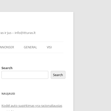
 ir Jus – info@itturas.lt
NNONSER
GENERAL
VISI
Search
Search
NAUJAUSI
Kodėl auto supirkimas yra racionaliausias