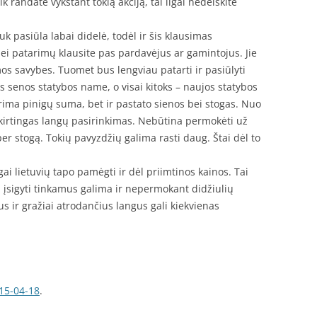
k randate vykstant tokią akciją, tai ilgai nedelskite
k pasiūla labai didelė, todėl ir šis klausimas
ei patarimų klausite pas pardavėjus ar gamintojus. Jie
mos savybes. Tuomet bus lengviau patarti ir pasiūlyti
s senos statybos name, o visai kitoks – naujos statybos
turima pinigų suma, bet ir pastato sienos bei stogas. Nuo
s skirtingas langų pasirinkimas. Nebūtina permokėti už
 per stogą. Tokių pavyzdžių galima rasti daug. Štai dėl to
angai lietuvių tapo pamėgti ir dėl priimtinos kainos. Tai
i, įsigyti tinkamus galima ir nepermokant didžiulių
 ir gražiai atrodančius langus gali kiekvienas
15-04-18
.