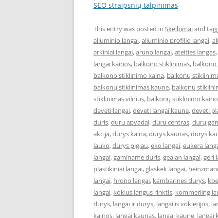
SEO straipsnių talpinimas
This entry was posted in
Skelbimai
and tag
aliuminio langai
,
aliuminio profilio langai
,
al
arkiniai langai
,
aruno langai
,
ateities langas
langai kainos
,
balkono stiklinimas
,
balkono 
balkono stiklinimo kaina
,
balkonų stiklinim
balkonų stiklinimas kaune
,
balkonų stiklini
stiklinimas vilnius
,
balkonų stiklinimo kaino
deveti langai
,
deveti langai kaune
,
deveti pl
duris
,
duru apvadai
,
duru centras
,
durų ga
akcija
,
durys kaina
,
durys kaunas
,
durys ka
lauko
,
durys pigiau
,
eko langai
,
eukera lang
langai
,
gaminame duris
,
gealan langai
,
geri 
plastikiniai langai
,
glaskek langai
,
heinzmann
langai
,
hrono langai
,
kambarines durys
,
kbe
langai
,
kokius langus rinktis
,
kommerling la
durys
,
langai ir durys
,
langai is vokietijos
,
la
kainos
,
langai kaunas
,
langai kaune
,
langai 