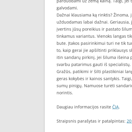
parduodami už žemą kainą. Taigi, jei ti
galvodami.
Dažnai klausiama ką rinktis? Žinoma, ju
užduodamas labai dažnai. Geriausia, j
įvertins jūsų poreikius ir pastato šilu
tinkamus variantus. Vienoks langas tik
bute. Įtakos pasirinkimui turi ne tik 
to, kaip gerai jie apšiltinti priklausy
itin sandarų pirkinį, jei šiluma išeina
svarbu patarimus gauti iš specialistų.
Gražūs, patikimi ir šilti plastikiniai l
geras kokybės ir kainos santykis. Taig
sumų pinigų. Namuose turėti sandarius
norintis.
Daugiau informacijos rasite
ČIA
.
Straipsnis parašytas ir patalpintas:
20