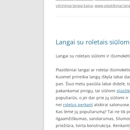
vitrininiai langai kaina
,
www plastikiniai lang
Langai su roletais siūlomi
Langai su roletais siūlomi ir išsimokėt
Plastikiniai langai ar roletai išsimokėti
Kuomet prireikia langų iškyla labai daug
pan. Šiuo metu pasiūla labai didelė, tod
pakankamai pinigų, tai siūlomi
plastik
populiarūs, o jei dar prie jų siūlomi ir
nei
roletus perkant
atskirai salonuose
Kas lėmė jų populiarumą? Tai ne tik pr
ilgaamžiškumas, sandarumas, šilumos 
priežiūra, tvirta konstrukcija. Renkanti