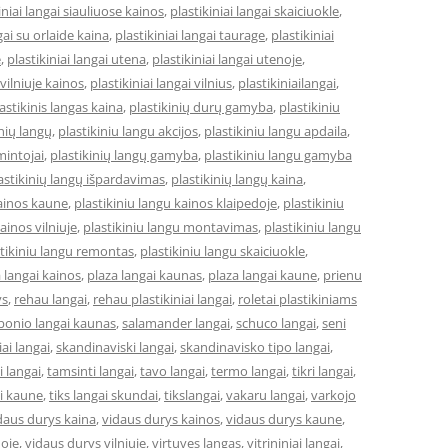
iniai langai siauliuose kainos
,
plastikiniai langai skaiciuokle
,
gai su orlaide kaina
,
plastikiniai langai taurage
,
plastikiniai
e
,
plastikiniai langai utena
,
plastikiniai langai utenoje
,
 vilniuje kainos
,
plastikiniai langai vilnius
,
plastikiniailangai
,
astikinis langas kaina
,
plastikinių durų gamyba
,
plastikiniu
inių langų
,
plastikiniu langu akcijos
,
plastikiniu langu apdaila
,
mintojai
,
plastikinių langų gamyba
,
plastikiniu langu gamyba
astikinių langų išpardavimas
,
plastikinių langų kaina
,
kainos kaune
,
plastikiniu langu kainos klaipedoje
,
plastikiniu
ainos vilniuje
,
plastikiniu langu montavimas
,
plastikiniu langu
stikiniu langu remontas
,
plastikiniu langu skaiciuokle
,
 langai kainos
,
plaza langai kaunas
,
plaza langai kaune
,
prienu
ys
,
rehau langai
,
rehau plastikiniai langai
,
roletai plastikiniams
bonio langai kaunas
,
salamander langai
,
schuco langai
,
seni
niai langai
,
skandinaviski langai
,
skandinavisko tipo langai
,
 langai
,
tamsinti langai
,
tavo langai
,
termo langai
,
tikri langai
,
ai kaune
,
tiks langai skundai
,
tikslangai
,
vakaru langai
,
varkojo
daus durys kaina
,
vidaus durys kainos
,
vidaus durys kaune
,
doje
,
vidaus durys vilniuje
,
virtuves langas
,
vitrininiai langai
,