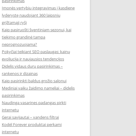
pasirinkimas
Įmonės vertybių integravimas į kasdienę
lyderystę naudojant 360 laipsnių
grįžtamąjį ryšį
Kaip pasiruošti šventiniam sezonui, kai
tiekimo grandinė tampa
neprognozuojama?
Pokyčiai teikiant SEO paslaugas: kainų
evoliucija ir naujausios tendencijos
Didelis vidaus durų pasirinkimas –
rankenos ir dizainas
Kaip pasirinkti baldus grožio salonui
Mediniai vaikų žaidimo nameliai – didelis
pasirinkimas
Naudinga vasarines padangas pirkti
internetu
Gerai savijautai – vandens filtrai
Kodėl Forever produktai perkami
internetu