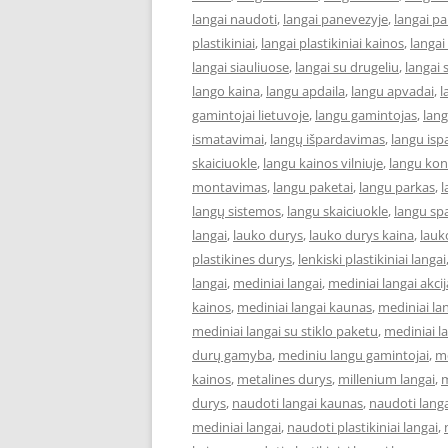
langai naudoti
,
langai panevezyje
,
langai p
plastikiniai
,
langai plastikiniai kainos
,
langai
langai siauliuose
,
langai su drugeliu
,
langai 
lango kaina
,
langu apdaila
,
langu apvadai
,
l
gamintojai lietuvoje
,
langu gamintojas
,
lan
ismatavimai
,
langų išpardavimas
,
langu isp
skaiciuokle
,
langu kainos vilniuje
,
langu kon
montavimas
,
langu paketai
,
langu parkas
,
l
langų sistemos
,
langu skaiciuokle
,
langu sp
langai
,
lauko durys
,
lauko durys kaina
,
lauk
plastikines durys
,
lenkiski plastikiniai langai
langai
,
mediniai langai
,
mediniai langai akcij
kainos
,
mediniai langai kaunas
,
mediniai la
mediniai langai su stiklo paketu
,
mediniai la
durų gamyba
,
mediniu langu gamintojai
,
m
kainos
,
metalines durys
,
millenium langai
,
m
durys
,
naudoti langai kaunas
,
naudoti lang
mediniai langai
,
naudoti plastikiniai langai
,