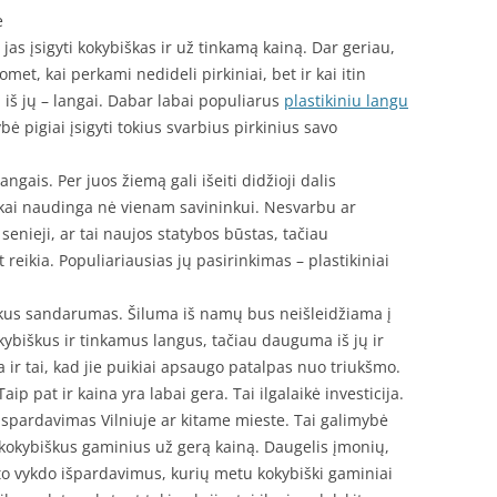
e
 jas įsigyti kokybiškas ir už tinkamą kainą. Dar geriau,
omet, kai perkami nedideli pirkiniai, bet ir kai itin
 iš jų – langai. Dabar labai populiarus
plastikiniu langu
ybė pigiai įsigyti tokius svarbius pirkinius savo
ngais. Per juos žiemą gali išeiti didžioji dalis
škai naudinga nė vienam savininkui. Nesvarbu ar
senieji, ar tai naujos statybos būstas, tačiau
reikia. Populiariausias jų pasirinkimas – plastikiniai
uikus sandarumas. Šiluma iš namų bus neišleidžiama į
okybiškus ir tinkamus langus, tačiau dauguma iš jų ir
 ir tai, kad jie puikiai apsaugo patalpas nuo triukšmo.
Taip pat ir kaina yra labai gera. Tai ilgalaikė investicija.
ispardavimas Vilniuje ar kitame mieste. Tai galimybė
r kokybiškus gaminius už gerą kainą. Daugelis įmonių,
rto vykdo išpardavimus, kurių metu kokybiški gaminiai