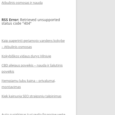
Atbulinis osmosas ir nauda
RSS Error:
Retrieved unsupported
status code "404"
Kaip pagerinti geriamojo vandens kokybę
– Atbulinis osmosas
Kokybiškos vidaus durys Vilniuje
CBD aliejaus poveikis – nauda ir šalutinis
poveikis
Įtempiamų lubų kaina – privalumai,
montavimas
Kiek kainuoja SEO straipsnių talpinimas
Auto supirkimas turi realią finansinę vertę