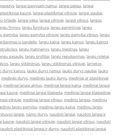
anevezys
,
langai pasyviam namui
,
langai pigiau
,
langai
 plastikiniai kaune
,
langai plastikiniai vilniuje
,
langai siauliai
,
su orlaide
,
langai veka
,
langai vilniuje
,
langai vilnius
,
langas
,
angu firmos
,
langu furnitura
,
langu gamintojai
,
langu
gų gamyba
,
langų gamyba vilniuje
,
langu gamyba vilnius
,
langu
ardavimas is sandelio
,
langu kaina
,
langų kainos
,
langu kainos
strukcijos
,
langu matmenys
,
langu meistras
,
langų
angu pasaulis
,
langu profiliai
,
langu reguliavimas
,
langu roletai
,
alvos
,
langų stiklinimas
,
langu stiklinimas vilniuje
,
larnetos
o durys kainos
,
lauko durys namui
,
lauko durys siauliai
,
lauko
,
medinės durys
,
medinės lauko durys
,
mediniai ar plastikiniai
a
,
mediniai langai alytus
,
mediniai langai kaina
,
mediniai langai
ngai kaune
,
mediniai langai klaipeda
,
mediniai langai klaipedoje
,
ngai vilniuje
,
mediniai langai vilnius
,
medinis langas
,
medinių
edinių langų gamyba
,
mediniu langu kaina
,
mediniu langu
ituvos langai
,
namo durys
,
naudoti langai
,
naudoti langai ir
ai kaune
,
naudoti langai vilniuje
,
naudoti langai vilnius
,
naudoti
naudoti plastikiniai langai ir durys
,
naudoti plastikiniai langai