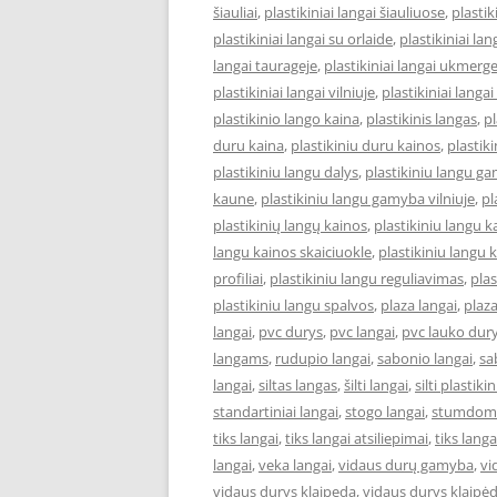
šiauliai
,
plastikiniai langai šiauliuose
,
plastik
plastikiniai langai su orlaide
,
plastikiniai lan
langai taurageje
,
plastikiniai langai ukmerg
plastikiniai langai vilniuje
,
plastikiniai langai
plastikinio lango kaina
,
plastikinis langas
,
pl
duru kaina
,
plastikiniu duru kainos
,
plastik
plastikiniu langu dalys
,
plastikiniu langu ga
kaune
,
plastikiniu langu gamyba vilniuje
,
pl
plastikinių langų kainos
,
plastikiniu langu 
langu kainos skaiciuokle
,
plastikiniu langu k
profiliai
,
plastikiniu langu reguliavimas
,
pla
plastikiniu langu spalvos
,
plaza langai
,
plaza
langai
,
pvc durys
,
pvc langai
,
pvc lauko dur
langams
,
rudupio langai
,
sabonio langai
,
sa
langai
,
siltas langas
,
šilti langai
,
silti plastiki
standartiniai langai
,
stogo langai
,
stumdomi
tiks langai
,
tiks langai atsiliepimai
,
tiks lang
langai
,
veka langai
,
vidaus durų gamyba
,
vi
vidaus durys klaipeda
,
vidaus durys klaipė