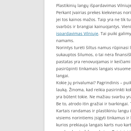
Plastikinių langų išpardavimas Vilniuj
Perkant įvairias prekes kiekvienas nori
jei tos kainos mažos. Taip yra ne tik tu
svarbūs ir brangiai kainuojantys. Vieni
ispardavimas Vilniuje
. Tai puiki galim
namams.
Norintys turėti šiltus namus rūpinasi la
sukauptos šilumos, o tai nėra finansi
pastatas yra renovuojamas ir keičiami 
pasirūpinti tinkamais langais visuomet 
langai.
Kokie jų privalumai? Pagrindinis – p
lauką. Žinoma, kad reikia pasirinkti k
yra būtent tokie. Ne mažiau svarbu yra
Be to, atrodo itin gražiai ir tvarkingai. 
Kartais randamas ir plastikiniu langu 
visiems norintiems įsigyti tinkamus i
kurios prekiauja langais karts nuo ka