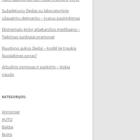
Sužadėtuvių žiedas su laboratorijoje
užaugintu deimantu – tvarus pasirinkimas
Ekstremalų krūvį atlaikančios medžiagos –
Tiekimas sunkiajai pramonei
Raudono aukso žiedai – kodėl jie traukia
šiuolaikines poras?
Atbulinis osmosas ir paskirtis – Kokia
nauda
KATEGORIJOS:
Annonser
AUTO
Baldai
Buitis