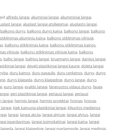
ged
alfredo langai
,
aliuminiai langai
,
aliumininiai langai
,
uplast langai
,
aluplast langai atsiliepimai
,
aluplasto langai
,
,
balkono durys
,
balkono durys kaina
,
balkono langai
,
balkono
stiklinimas aliuminiu kaina
,
balkono stiklinimas vilniuje
,
as
,
balkonų stiklinimas kaina
,
balkonu stiklinimas kainos
,
mas vilniuje
,
balkonų stiklinimas vilniuje kaina
,
balkonu
s
,
baltic langai
,
baltijos langai
,
brugmann langai
,
danijos langai
,
astikiniai langai
,
deveti plastikiniai langai kaune
,
doleta langai
,
myba
,
duru kainos
,
durų pasaulis
,
duru rankenos
,
durys
,
durys
une
,
durys klaipeda
,
durys klaipedoje
,
durys langai
,
durys
ai
,
euro langai
,
evaldo langai
,
faneruotos vidaus durys
,
fauga
langai
,
geri plastikiniai langai
,
geriausi langai
,
geriausi
 langai
,
hermio langai
,
hermio projektai
,
hronas
,
hronas
 langai
,
kiek kainuoja plastikiniai langai
,
klijuotos medienos
ngai
,
langai
,
langai akcija
,
langai alytuje
,
langai alytus
,
langai
ngai ispardavimas
,
langai issimoketinai
,
langai kaina
,
langai
klaipeda
,
langai klaipedoje
,
langai marijampole
,
langai mediniai
,