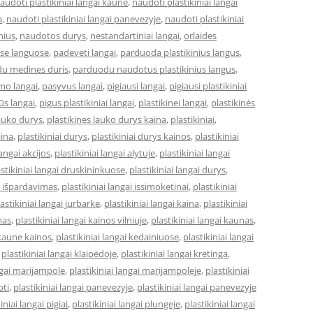
audoti plastikiniai langai kaune
,
naudoti plastikiniai langai
a
,
naudoti plastikiniai langai panevezyje
,
naudoti plastikiniai
lnius
,
naudotos durys
,
nestandartiniai langai
,
orlaides
ose languose
,
padeveti langai
,
parduoda plastikinius langus
,
u medines duris
,
parduodu naudotus plastikinius langus
,
mo langai
,
pasyvus langai
,
pigiausi langai
,
pigiausi plastikiniai
ūs langai
,
pigus plastikiniai langai
,
plastikinei langai
,
plastikinės
lauko durys
,
plastikines lauko durys kaina
,
plastikiniai
,
aina
,
plastikiniai durys
,
plastikiniai durys kainos
,
plastikiniai
langai akcijos
,
plastikiniai langai alytuje
,
plastikiniai langai
astikiniai langai druskininkuose
,
plastikiniai langai durys
,
ai išpardavimas
,
plastikiniai langai issimoketinai
,
plastikiniai
astikiniai langai jurbarke
,
plastikiniai langai kaina
,
plastikiniai
nas
,
plastikiniai langai kainos vilniuje
,
plastikiniai langai kaunas
,
 kaune kainos
,
plastikiniai langai kedainiuose
,
plastikiniai langai
,
plastikiniai langai klaipėdoje
,
plastikiniai langai kretinga
,
angai marijampole
,
plastikiniai langai marijampoleje
,
plastikiniai
oti
,
plastikiniai langai panevezyje
,
plastikiniai langai panevezyje
iniai langai pigiai
,
plastikiniai langai plungeje
,
plastikiniai langai