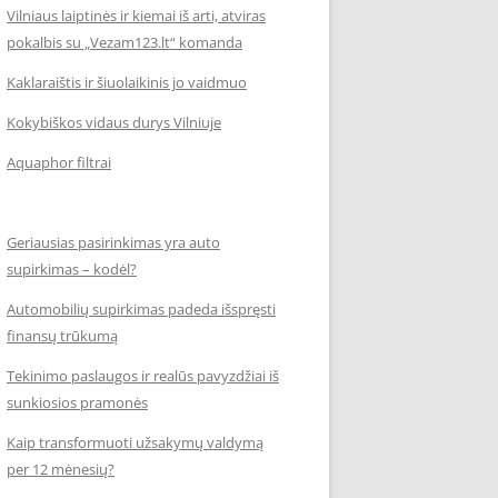
Vilniaus laiptinės ir kiemai iš arti, atviras
pokalbis su „Vezam123.lt“ komanda
Kaklaraištis ir šiuolaikinis jo vaidmuo
Kokybiškos vidaus durys Vilniuje
Aquaphor filtrai
Geriausias pasirinkimas yra auto
supirkimas – kodėl?
Automobilių supirkimas padeda išspręsti
finansų trūkumą
Tekinimo paslaugos ir realūs pavyzdžiai iš
sunkiosios pramonės
Kaip transformuoti užsakymų valdymą
per 12 mėnesių?