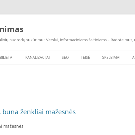
inimas
inių nuorodų sukūrimui: Verslui, informaciniams šaltiniams – Radote mus, ras
BILIETAI
KANALIZACIJAI
SEO
TEISĖ
SKELBIMAI
A
 būna ženkliai mažesnės
ai mažesnės