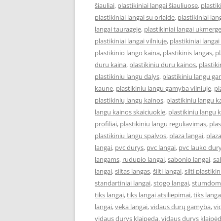
šiauliai
,
plastikiniai langai šiauliuose
,
plastik
plastikiniai langai su orlaide
,
plastikiniai lan
langai taurageje
,
plastikiniai langai ukmerg
plastikiniai langai vilniuje
,
plastikiniai langai
plastikinio lango kaina
,
plastikinis langas
,
pl
duru kaina
,
plastikiniu duru kainos
,
plastik
plastikiniu langu dalys
,
plastikiniu langu ga
kaune
,
plastikiniu langu gamyba vilniuje
,
pl
plastikinių langų kainos
,
plastikiniu langu 
langu kainos skaiciuokle
,
plastikiniu langu k
profiliai
,
plastikiniu langu reguliavimas
,
pla
plastikiniu langu spalvos
,
plaza langai
,
plaza
langai
,
pvc durys
,
pvc langai
,
pvc lauko dur
langams
,
rudupio langai
,
sabonio langai
,
sa
langai
,
siltas langas
,
šilti langai
,
silti plastiki
standartiniai langai
,
stogo langai
,
stumdomi
tiks langai
,
tiks langai atsiliepimai
,
tiks lang
langai
,
veka langai
,
vidaus durų gamyba
,
vi
vidaus durys klaipeda
,
vidaus durys klaipė