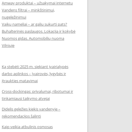
Amway produktai – užsakymai internetu
Vandens filtrai – minkštinimui,
nugeležinimui
Vaikų nameliai – ar galiu sukurti pats?
Buhalterinės paslaugos. Lokacija ir kokybė
Nuomos gidas. Automobilių nuoma
Vilniuje
Ką stebėti 2025 m. siekiant įvairialypės
darbo aplinkos – Įvairovės, lygybės ir
įtraukties matavimai
Cross-dockingas: privalumai, ribotumai ir
tinkamiausi taikymo atvejai
Didelis geležies kiekis vandenyje –
rekomendacijos šalinti
Kaip veikia atbulinis osmosas