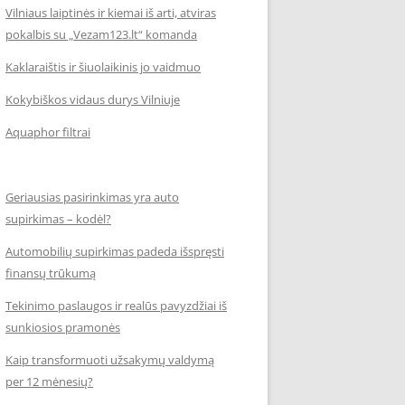
Vilniaus laiptinės ir kiemai iš arti, atviras
pokalbis su „Vezam123.lt“ komanda
Kaklaraištis ir šiuolaikinis jo vaidmuo
Kokybiškos vidaus durys Vilniuje
Aquaphor filtrai
Geriausias pasirinkimas yra auto
supirkimas – kodėl?
Automobilių supirkimas padeda išspręsti
finansų trūkumą
Tekinimo paslaugos ir realūs pavyzdžiai iš
sunkiosios pramonės
Kaip transformuoti užsakymų valdymą
per 12 mėnesių?