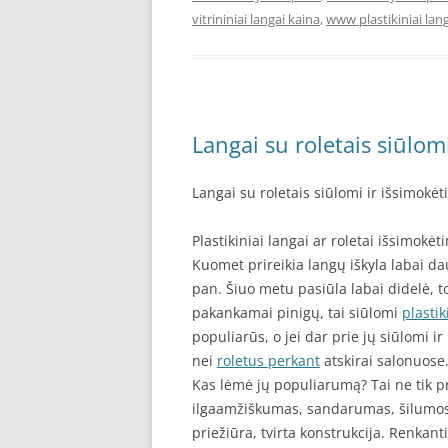
vitrininiai langai kaina
,
www plastikiniai lang
Langai su roletais siūlomi
Langai su roletais siūlomi ir išsimokėt
Plastikiniai langai ar roletai išsimokėti
Kuomet prireikia langų iškyla labai daug
pan. Šiuo metu pasiūla labai didelė, tod
pakankamai pinigų, tai siūlomi
plastik
populiarūs, o jei dar prie jų siūlomi ir
nei
roletus perkant
atskirai salonuose
Kas lėmė jų populiarumą? Tai ne tik pr
ilgaamžiškumas, sandarumas, šilumos 
priežiūra, tvirta konstrukcija. Renkanti