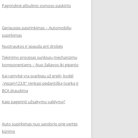
Pagrindinė atbulinio osmoso paskirtis
Geriausias pasirinkimas – Automobilių
supirkimas
Nuotraukos ir spauda ant drobės
Tekinimo procesas sunkiųjų mechanizmų
komponentams – Nuo žaliavos iki giganto
Kai ramybė yra svarbiau už greitį, kodėl
„Vezam123.lt“ renkasi pedantišką tvarką ir
BCA draudimą
Kaip pagerinti užsakymų valdymą?
Auto supirkimas nuo sandorio prie vertės
kūrimo