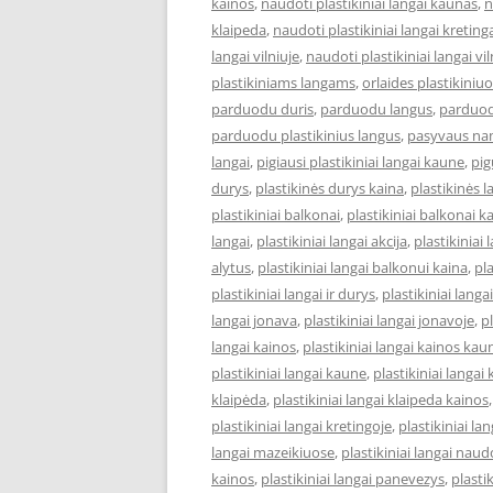
kainos
,
naudoti plastikiniai langai kaunas
,
n
klaipeda
,
naudoti plastikiniai langai kreting
langai vilniuje
,
naudoti plastikiniai langai vi
plastikiniams langams
,
orlaides plastikiniu
parduodu duris
,
parduodu langus
,
parduod
parduodu plastikinius langus
,
pasyvaus na
langai
,
pigiausi plastikiniai langai kaune
,
pig
durys
,
plastikinės durys kaina
,
plastikinės 
plastikiniai balkonai
,
plastikiniai balkonai k
langai
,
plastikiniai langai akcija
,
plastikiniai 
alytus
,
plastikiniai langai balkonui kaina
,
pl
plastikiniai langai ir durys
,
plastikiniai lang
langai jonava
,
plastikiniai langai jonavoje
,
pl
langai kainos
,
plastikiniai langai kainos kau
plastikiniai langai kaune
,
plastikiniai langai
klaipėda
,
plastikiniai langai klaipeda kainos
plastikiniai langai kretingoje
,
plastikiniai l
langai mazeikiuose
,
plastikiniai langai naud
kainos
,
plastikiniai langai panevezys
,
plastik