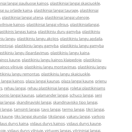
iniai langai siauliuose kainos
,
plastikiniai langai skaiciuokle
,
gai su orlaide kaina
,
plastikiniai langai taurage
,
plastikiniai
e
,
plastikiniai langai utena
,
plastikiniai langai utenoje
,
 vilniuje kainos
,
plastikiniai langai vilnius
,
plastikiniailangai
,
astikinis langas kaina
,
plastikinių durų gamyba
,
plastikiniu
inių langų
,
plastikiniu langu akcijos
,
plastikiniu langu apdaila
,
mintojai
,
plastikinių langų gamyba
,
plastikiniu langu gamyba
astikinių langų išpardavimas
,
plastikinių langų kaina
,
kainos kaune
,
plastikiniu langu kainos klaipedoje
,
plastikiniu
ainos vilniuje
,
plastikiniu langu montavimas
,
plastikiniu langu
stikiniu langu remontas
,
plastikiniu langu skaiciuokle
,
 langai kainos
,
plaza langai kaunas
,
plaza langai kaune
,
prienu
ys
,
rehau langai
,
rehau plastikiniai langai
,
roletai plastikiniams
bonio langai kaunas
,
salamander langai
,
schuco langai
,
seni
niai langai
,
skandinaviski langai
,
skandinavisko tipo langai
,
 langai
,
tamsinti langai
,
tavo langai
,
termo langai
,
tikri langai
,
ai kaune
,
tiks langai skundai
,
tikslangai
,
vakaru langai
,
varkojo
daus durys kaina
,
vidaus durys kainos
,
vidaus durys kaune
,
doje
,
vidaus durys vilniuje
,
virtuves langas
,
vitrininiai langai
,