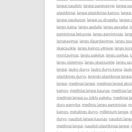
langai naudoti
,
langai panevezyje
,
langai p
plastikiniai
,
langai plastikiniai kainos
,
langai
langai siauliuose
,
langai su drugeliu
,
langai 
lango kaina
,
langu apdaila
,
langu apvadai
,
l
gamintojai lietuvoje
,
langu gamintojas
,
lan
ismatavimai
,
langų išpardavimas
,
langu isp
skaiciuokle
,
langu kainos vilniuje
,
langu kon
montavimas
,
langu paketai
,
langu parkas
,
l
langų sistemos
,
langu skaiciuokle
,
langu sp
langai
,
lauko durys
,
lauko durys kaina
,
lauk
plastikines durys
,
lenkiski plastikiniai langai
langai
,
mediniai langai
,
mediniai langai akcij
kainos
,
mediniai langai kaunas
,
mediniai la
mediniai langai su stiklo paketu
,
mediniai la
durų gamyba
,
mediniu langu gamintojai
,
m
kainos
,
metalines durys
,
millenium langai
,
m
durys
,
naudoti langai kaunas
,
naudoti lang
mediniai langai
,
naudoti plastikiniai langai
,