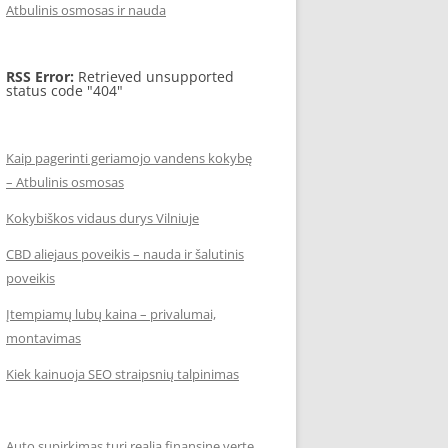
Atbulinis osmosas ir nauda
RSS Error:
Retrieved unsupported
status code "404"
Kaip pagerinti geriamojo vandens kokybę
– Atbulinis osmosas
Kokybiškos vidaus durys Vilniuje
CBD aliejaus poveikis – nauda ir šalutinis
poveikis
Įtempiamų lubų kaina – privalumai,
montavimas
Kiek kainuoja SEO straipsnių talpinimas
Auto supirkimas turi realią finansinę vertę