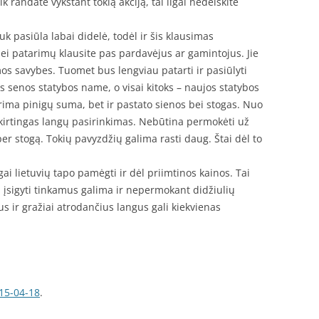
k randate vykstant tokią akciją, tai ilgai nedelskite
k pasiūla labai didelė, todėl ir šis klausimas
ei patarimų klausite pas pardavėjus ar gamintojus. Jie
mos savybes. Tuomet bus lengviau patarti ir pasiūlyti
s senos statybos name, o visai kitoks – naujos statybos
turima pinigų suma, bet ir pastato sienos bei stogas. Nuo
s skirtingas langų pasirinkimas. Nebūtina permokėti už
 per stogą. Tokių pavyzdžių galima rasti daug. Štai dėl to
angai lietuvių tapo pamėgti ir dėl priimtinos kainos. Tai
i, įsigyti tinkamus galima ir nepermokant didžiulių
 ir gražiai atrodančius langus gali kiekvienas
15-04-18
.