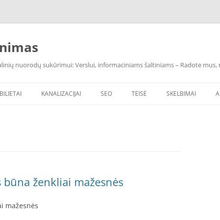
inimas
inių nuorodų sukūrimui: Verslui, informaciniams šaltiniams – Radote mus, ras
BILIETAI
KANALIZACIJAI
SEO
TEISĖ
SKELBIMAI
A
 būna ženkliai mažesnės
ai mažesnės