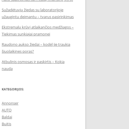
Sužadėtuvių žiedas su laboratorijoje
užaugintu deimantu – tvarus pasirinkimas
Ekstremalų krūvį atlaikančios medžiagos –
Tiekimas sunkiajai pramonei
Raudono aukso žiedai – kodėl jie traukia
šiuolaikines poras?
Atbulinis osmosas ir paskirtis – Kokia
nauda
KATEGORIJOS:
Annonser
AUTO
Baldai
Buitis