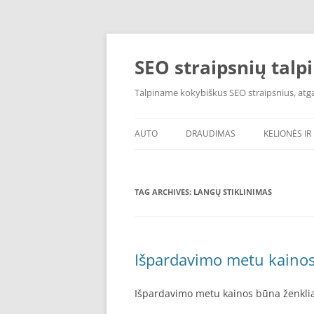
Skip
to
content
SEO straipsnių talp
Talpiname kokybiškus SEO straipsnius, atgal
AUTO
DRAUDIMAS
KELIONĖS IR 
TAG ARCHIVES:
LANGŲ STIKLINIMAS
Išpardavimo metu kainos
Išpardavimo metu kainos būna ženkli