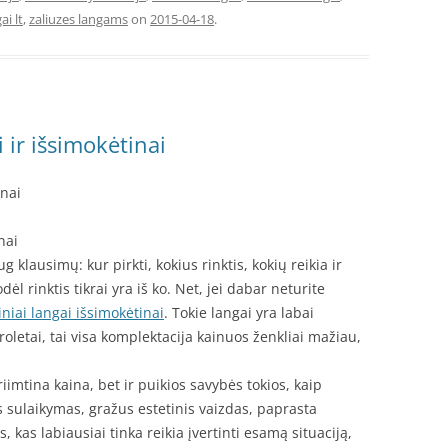
ai lt
,
zaliuzes langams
on
2015-04-18
.
 ir išsimokėtinai
inai
nai
 klausimų: kur pirkti, kokius rinktis, kokių reikia ir
ėl rinktis tikrai yra iš ko. Net, jei dabar neturite
iniai langai išsimokėtinai
. Tokie langai yra labai
 roletai, tai visa komplektacija kainuos ženkliai mažiau,
.
iimtina kaina, bet ir puikios savybės tokios, kaip
sulaikymas, gražus estetinis vaizdas, paprasta
s, kas labiausiai tinka reikia įvertinti esamą situaciją,