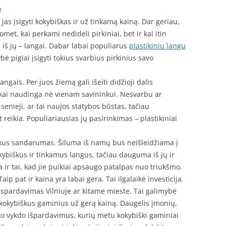
e
 jas įsigyti kokybiškas ir už tinkamą kainą. Dar geriau,
omet, kai perkami nedideli pirkiniai, bet ir kai itin
 iš jų – langai. Dabar labai populiarus
plastikiniu langu
ybė pigiai įsigyti tokius svarbius pirkinius savo
ngais. Per juos žiemą gali išeiti didžioji dalis
škai naudinga nė vienam savininkui. Nesvarbu ar
senieji, ar tai naujos statybos būstas, tačiau
reikia. Populiariausias jų pasirinkimas – plastikiniai
uikus sandarumas. Šiluma iš namų bus neišleidžiama į
okybiškus ir tinkamus langus, tačiau dauguma iš jų ir
 ir tai, kad jie puikiai apsaugo patalpas nuo triukšmo.
Taip pat ir kaina yra labai gera. Tai ilgalaikė investicija.
ispardavimas Vilniuje ar kitame mieste. Tai galimybė
r kokybiškus gaminius už gerą kainą. Daugelis įmonių,
rto vykdo išpardavimus, kurių metu kokybiški gaminiai