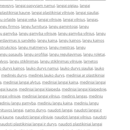
anevezys
,
langai pasyviam namui
,
langai pigiau
,
langai
 plastikiniai kaune
,
langai plastikiniai vilniuje
,
langai siauliai
,
su orlaide
,
langai veka
,
langai vilniuje
,
langai vilnius
,
langas
,
angu firmos
,
langu furnitura
,
langu gamintojai
,
langu
gų gamyba
,
langų gamyba vilniuje
,
langu gamyba vilnius
,
langu
ardavimas is sandelio
,
langu kaina
,
langų kainos
,
langu kainos
strukcijos
,
langu matmenys
,
langu meistras
,
langų
angu pasaulis
,
langu profiliai
,
langu reguliavimas
,
langu roletai
,
alvos
,
langų stiklinimas
,
langu stiklinimas vilniuje
,
larnetos
o durys kainos
,
lauko durys namui
,
lauko durys siauliai
,
lauko
,
medinės durys
,
medinės lauko durys
,
mediniai ar plastikiniai
a
,
mediniai langai alytus
,
mediniai langai kaina
,
mediniai langai
ngai kaune
,
mediniai langai klaipeda
,
mediniai langai klaipedoje
,
ngai vilniuje
,
mediniai langai vilnius
,
medinis langas
,
medinių
edinių langų gamyba
,
mediniu langu kaina
,
mediniu langu
ituvos langai
,
namo durys
,
naudoti langai
,
naudoti langai ir
ai kaune
,
naudoti langai vilniuje
,
naudoti langai vilnius
,
naudoti
naudoti plastikiniai langai ir durys
,
naudoti plastikiniai langai