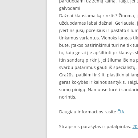
parduodami už žemą kainą. Taigi, jei ti
galvodami.
Dažnai klausiama ką rinktis? Žinoma, ju
užduodamas labai dažnai. Geriausia, j
įvertins jūsų poreikius ir pastato šilu
tinkamus variantus. Vienoks langas tik
bute. Įtakos pasirinkimui turi ne tik 
to, kaip gerai jie apšiltinti priklausy
itin sandarų pirkinį, jei šiluma išeina
svarbu patarimus gauti iš specialistų.
Gražūs, patikimi ir šilti plastikiniai l
geras kokybės ir kainos santykis. Taig
sumų pinigų. Namuose turėti sandarius
norintis.
Daugiau informacijos rasite
ČIA
.
Straipsnis parašytas ir patalpintas:
20