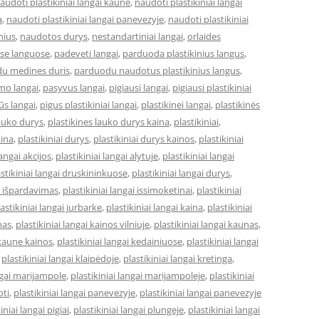
audoti plastikiniai langai kaune
,
naudoti plastikiniai langai
a
,
naudoti plastikiniai langai panevezyje
,
naudoti plastikiniai
lnius
,
naudotos durys
,
nestandartiniai langai
,
orlaides
ose languose
,
padeveti langai
,
parduoda plastikinius langus
,
u medines duris
,
parduodu naudotus plastikinius langus
,
mo langai
,
pasyvus langai
,
pigiausi langai
,
pigiausi plastikiniai
ūs langai
,
pigus plastikiniai langai
,
plastikinei langai
,
plastikinės
lauko durys
,
plastikines lauko durys kaina
,
plastikiniai
,
aina
,
plastikiniai durys
,
plastikiniai durys kainos
,
plastikiniai
langai akcijos
,
plastikiniai langai alytuje
,
plastikiniai langai
astikiniai langai druskininkuose
,
plastikiniai langai durys
,
ai išpardavimas
,
plastikiniai langai issimoketinai
,
plastikiniai
astikiniai langai jurbarke
,
plastikiniai langai kaina
,
plastikiniai
nas
,
plastikiniai langai kainos vilniuje
,
plastikiniai langai kaunas
,
 kaune kainos
,
plastikiniai langai kedainiuose
,
plastikiniai langai
,
plastikiniai langai klaipėdoje
,
plastikiniai langai kretinga
,
angai marijampole
,
plastikiniai langai marijampoleje
,
plastikiniai
oti
,
plastikiniai langai panevezyje
,
plastikiniai langai panevezyje
iniai langai pigiai
,
plastikiniai langai plungeje
,
plastikiniai langai