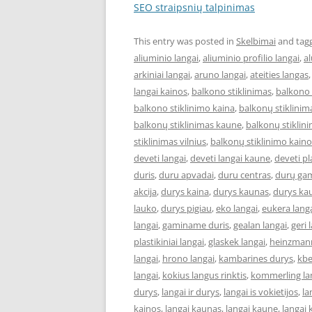
SEO straipsnių talpinimas
This entry was posted in
Skelbimai
and tag
aliuminio langai
,
aliuminio profilio langai
,
al
arkiniai langai
,
aruno langai
,
ateities langas
langai kainos
,
balkono stiklinimas
,
balkono 
balkono stiklinimo kaina
,
balkonų stiklinim
balkonų stiklinimas kaune
,
balkonų stiklini
stiklinimas vilnius
,
balkonų stiklinimo kaino
deveti langai
,
deveti langai kaune
,
deveti pl
duris
,
duru apvadai
,
duru centras
,
durų ga
akcija
,
durys kaina
,
durys kaunas
,
durys ka
lauko
,
durys pigiau
,
eko langai
,
eukera lang
langai
,
gaminame duris
,
gealan langai
,
geri 
plastikiniai langai
,
glaskek langai
,
heinzmann
langai
,
hrono langai
,
kambarines durys
,
kbe
langai
,
kokius langus rinktis
,
kommerling la
durys
,
langai ir durys
,
langai is vokietijos
,
la
kainos
,
langai kaunas
,
langai kaune
,
langai 