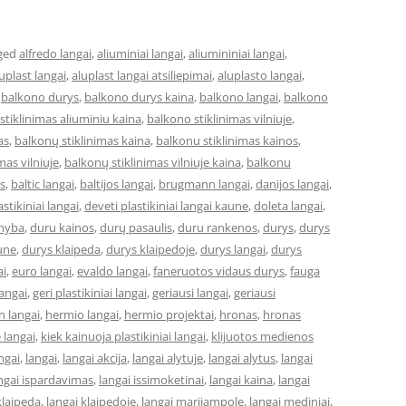
ged
alfredo langai
,
aliuminiai langai
,
aliumininiai langai
,
uplast langai
,
aluplast langai atsiliepimai
,
aluplasto langai
,
,
balkono durys
,
balkono durys kaina
,
balkono langai
,
balkono
stiklinimas aliuminiu kaina
,
balkono stiklinimas vilniuje
,
as
,
balkonų stiklinimas kaina
,
balkonu stiklinimas kainos
,
mas vilniuje
,
balkonų stiklinimas vilniuje kaina
,
balkonu
s
,
baltic langai
,
baltijos langai
,
brugmann langai
,
danijos langai
,
astikiniai langai
,
deveti plastikiniai langai kaune
,
doleta langai
,
myba
,
duru kainos
,
durų pasaulis
,
duru rankenos
,
durys
,
durys
une
,
durys klaipeda
,
durys klaipedoje
,
durys langai
,
durys
ai
,
euro langai
,
evaldo langai
,
faneruotos vidaus durys
,
fauga
langai
,
geri plastikiniai langai
,
geriausi langai
,
geriausi
 langai
,
hermio langai
,
hermio projektai
,
hronas
,
hronas
 langai
,
kiek kainuoja plastikiniai langai
,
klijuotos medienos
ngai
,
langai
,
langai akcija
,
langai alytuje
,
langai alytus
,
langai
ngai ispardavimas
,
langai issimoketinai
,
langai kaina
,
langai
klaipeda
,
langai klaipedoje
,
langai marijampole
,
langai mediniai
,