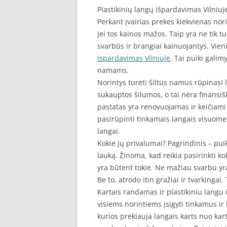
Plastikinių langų išpardavimas Vilniuj
Perkant įvairias prekes kiekvienas nori
jei tos kainos mažos. Taip yra ne tik tu
svarbūs ir brangiai kainuojantys. Vieni
ispardavimas Vilniuje
. Tai puiki galim
namams.
Norintys turėti šiltus namus rūpinasi la
sukauptos šilumos, o tai nėra finansi
pastatas yra renovuojamas ir keičiami 
pasirūpinti tinkamais langais visuomet 
langai.
Kokie jų privalumai? Pagrindinis – p
lauką. Žinoma, kad reikia pasirinkti k
yra būtent tokie. Ne mažiau svarbu yra
Be to, atrodo itin gražiai ir tvarkingai. 
Kartais randamas ir plastikiniu langu 
visiems norintiems įsigyti tinkamus i
kurios prekiauja langais karts nuo ka