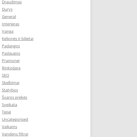
Draudimas
Durys
General
Interjeras
Įranga
Kelionės ir bilietai
Padangos
Paslaugos
Pramonei
Rinkodara
SEO
Skelbimai
Statybos
Švaros prekės
Sveikata
Teisė
Uncategorised
Vaikams
Vandens filtrai