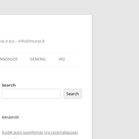
 ir Jus – info@itturas.lt
NNONSER
GENERAL
VISI
Search
Search
NAUJAUSI
Kodėl auto supirkimas yra racionaliausias