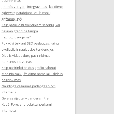
pasirinkimas
Įmonės vertybių integravimas į kasdienę
lyderystę naudojant 360 laipsnių
grįžtamąjį ryšį
Kaip pasiruošti šventiniam sezonui, kai
tiekimo grandinė tampa
neprognozuojama?
Pokyčiai teikiant SEO paslaugas: kainų
evoliucija ir naujausios tendencijos
Didelis vidaus durų pasirinkimas –
rankenos ir dizainas
Kaip pasirinkti baldus grožio salonui
Mediniai vaikų žaidimo nameliai – didelis
pasirinkimas
Naudinga vasarines padangas pirkti
internetu
Gerai savijautai – vandens filtrai
Kodėl Forever produktai perkami
internetu