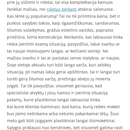
prie jų siūlomi ir roletai, tai visa komplektacija kainuos
ženkliai mažiau, nei
roletus perkant
atskirai salonuose.
Kas lėmė jų populiarumą? Tai ne tik priimtina kaina, bet ir
puikios savybės tokios, kaip ilgaamžiškumas, sandarumas,
šilumos sulaikymas, gražus estetinis vaizdas, paprasta
priežiūra, tvirta konstrukcija. Renkantis, kas labiausiai tinka
reikia įvertinti esamą situaciją, pavyzdžiui, labai svarbu ar
tai naujai montuojami langai, ar keičiami senieji. Ne
mažiau svarbu ir tai ar pastatas senos statybos, ar naujos.
Šioje vietoje aktualu turi būti lango varža, kuri atitiktų
situaciją. Jei namas labai gerai apšiltintas, tai ir langai turi
turėti gerą šilumos varžą, priešingu atveju jų neverta
įsigyti. Tai tik pavyzdžiai, visuomet geriausia, kad
specialistai atvyktų į jūsų namus ir įvertinę situaciją
patartų, kurie plastikiniai langai labiausiai tinka.
Kai kurie klientai baiminasi, kad kaina, kurią reikės mokėti
bus jiems netinkama arba neturės pakankamai lėšų. Šiuo
metu gali būti įsigyjami plastikiniai langai išsimokėtinai.
Sąlygos priklauso nuo bendrovės, bet visuomet galima rasti