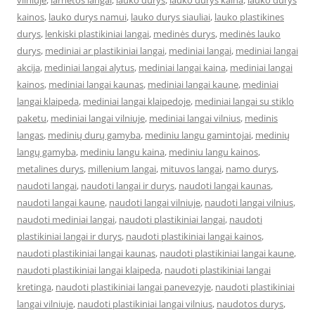
vilniuje
,
larnetos langai
,
lauko durys
,
lauko durys kaina
,
lauko durys
kainos
,
lauko durys namui
,
lauko durys siauliai
,
lauko plastikines
durys
,
lenkiski plastikiniai langai
,
medinės durys
,
medinės lauko
durys
,
mediniai ar plastikiniai langai
,
mediniai langai
,
mediniai langai
akcija
,
mediniai langai alytus
,
mediniai langai kaina
,
mediniai langai
kainos
,
mediniai langai kaunas
,
mediniai langai kaune
,
mediniai
langai klaipeda
,
mediniai langai klaipedoje
,
mediniai langai su stiklo
paketu
,
mediniai langai vilniuje
,
mediniai langai vilnius
,
medinis
langas
,
medinių durų gamyba
,
mediniu langu gamintojai
,
medinių
langų gamyba
,
mediniu langu kaina
,
mediniu langu kainos
,
metalines durys
,
millenium langai
,
mituvos langai
,
namo durys
,
naudoti langai
,
naudoti langai ir durys
,
naudoti langai kaunas
,
naudoti langai kaune
,
naudoti langai vilniuje
,
naudoti langai vilnius
,
naudoti mediniai langai
,
naudoti plastikiniai langai
,
naudoti
plastikiniai langai ir durys
,
naudoti plastikiniai langai kainos
,
naudoti plastikiniai langai kaunas
,
naudoti plastikiniai langai kaune
,
naudoti plastikiniai langai klaipeda
,
naudoti plastikiniai langai
kretinga
,
naudoti plastikiniai langai panevezyje
,
naudoti plastikiniai
langai vilniuje
,
naudoti plastikiniai langai vilnius
,
naudotos durys
,