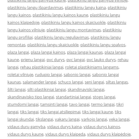
plastikiniu langu gamyba kaune
,
plastikiniu langu gamyba vilniuje
,
plastikinių langų išpardavimas
,
plastikinių langų kaina
,
plastikinių
langų kainos
,
plastikiniu langu kainos kaune
,
plastikiniu langu
kainos klaipedoje
,
plastikiniu langu kainos skaiciuokle
,
plastikiniu
langu kainos vilniuje
,
plastikiniu langu montavimas
,
plastikiniu
langu profiliai
,
plastikiniu langu reguliavimas
,
plastikiniu langu
remontas
,
plastikiniu langu skaiciuokle
,
plastikiniu langu spalvos
,
plaza langai
,
plaza langai kainos
,
plaza langai kaunas
,
plaza langai
kaune
,
prienu langai
,
pvc durys
,
pvc langai
,
pvc lauko durys
,
rehau
langai
,
rehau plastikiniai langai
,
roletai plastikiniams langams
,
roletai vilniuje
,
rudupio langai
,
sabonio langai
,
sabonio langai
kaunas
,
salamander langai
,
schuco langai
,
seni langai
,
siltas langas
,
šilti langai
,
silti plastikiniai langai
,
skandinaviski langai
,
skandinavisko tipo langai
,
standartiniai langai
,
stogo langai
,
stumdomi langai
,
tamsinti langai
,
tavo langai
,
termo langai
,
tikri
langai
,
tiks langai
,
tiks langai atsiliepimai
,
tiks langai kaune
,
tiks
langai skundai
,
tikslangai
,
vakaru langai
,
varkojo langai
,
veka langai
,
vidaus durų gamyba
,
vidaus durys kaina
,
vidaus durys kainos
,
vidaus durys kaune
,
vidaus durys klaipeda
,
vidaus durys klaipėdoje
,