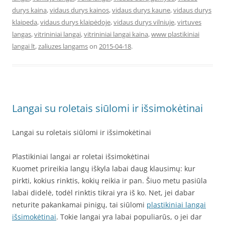
durys kaina
,
vidaus durys kainos
,
vidaus durys kaune
,
vidaus durys
klaipeda
,
vidaus durys klaipėdoje
,
vidaus durys vilniuje
,
virtuves
langas
,
vitrininiai langai
,
vitrininiai langai kaina
,
www plastikiniai
langai lt
,
zaliuzes langams
on
2015-04-18
.
Langai su roletais siūlomi ir išsimokėtinai
Langai su roletais siūlomi ir išsimokėtinai
Plastikiniai langai ar roletai išsimokėtinai
Kuomet prireikia langų iškyla labai daug klausimų: kur
pirkti, kokius rinktis, kokių reikia ir pan. Šiuo metu pasiūla
labai didelė, todėl rinktis tikrai yra iš ko. Net, jei dabar
neturite pakankamai pinigų, tai siūlomi
plastikiniai langai
išsimokėtinai
. Tokie langai yra labai populiarūs, o jei dar