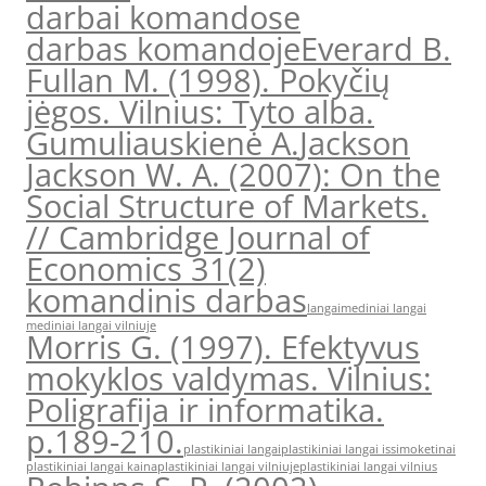
darbai komandose
darbas komandoje
Everard B.
Fullan M. (1998). Pokyčių
jėgos. Vilnius: Tyto alba.
Gumuliauskienė A.
Jackson
Jackson W. A. (2007): On the
Social Structure of Markets.
// Cambridge Journal of
Economics 31(2)
komandinis darbas
langai
mediniai langai
mediniai langai vilniuje
Morris G. (1997). Efektyvus
mokyklos valdymas. Vilnius:
Poligrafija ir informatika.
p.189-210.
plastikiniai langai
plastikiniai langai issimoketinai
plastikiniai langai kaina
plastikiniai langai vilniuje
plastikiniai langai vilnius