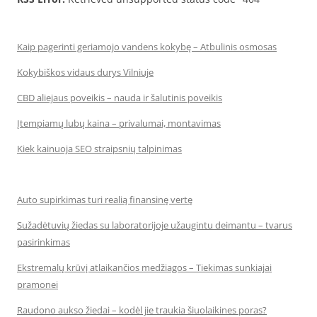
Kaip pagerinti geriamojo vandens kokybę – Atbulinis osmosas
Kokybiškos vidaus durys Vilniuje
CBD aliejaus poveikis – nauda ir šalutinis poveikis
Įtempiamų lubų kaina – privalumai, montavimas
Kiek kainuoja SEO straipsnių talpinimas
Auto supirkimas turi realią finansinę vertę
Sužadėtuvių žiedas su laboratorijoje užaugintu deimantu – tvarus
pasirinkimas
Ekstremalų krūvį atlaikančios medžiagos – Tiekimas sunkiajai
pramonei
Raudono aukso žiedai – kodėl jie traukia šiuolaikines poras?