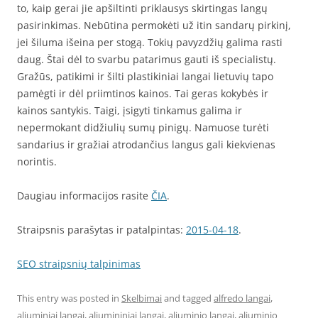
to, kaip gerai jie apšiltinti priklausys skirtingas langų
pasirinkimas. Nebūtina permokėti už itin sandarų pirkinį,
jei šiluma išeina per stogą. Tokių pavyzdžių galima rasti
daug. Štai dėl to svarbu patarimus gauti iš specialistų.
Gražūs, patikimi ir šilti plastikiniai langai lietuvių tapo
pamėgti ir dėl priimtinos kainos. Tai geras kokybės ir
kainos santykis. Taigi, įsigyti tinkamus galima ir
nepermokant didžiulių sumų pinigų. Namuose turėti
sandarius ir gražiai atrodančius langus gali kiekvienas
norintis.
Daugiau informacijos rasite
ČIA
.
Straipsnis parašytas ir patalpintas:
2015-04-18
.
SEO straipsnių talpinimas
This entry was posted in
Skelbimai
and tagged
alfredo langai
,
aliuminiai langai
,
aliumininiai langai
,
aliuminio langai
,
aliuminio