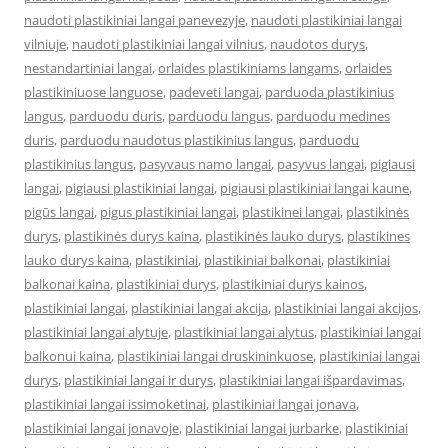
naudoti plastikiniai langai panevezyje
,
naudoti plastikiniai langai
vilniuje
,
naudoti plastikiniai langai vilnius
,
naudotos durys
,
nestandartiniai langai
,
orlaides plastikiniams langams
,
orlaides
plastikiniuose languose
,
padeveti langai
,
parduoda plastikinius
langus
,
parduodu duris
,
parduodu langus
,
parduodu medines
duris
,
parduodu naudotus plastikinius langus
,
parduodu
plastikinius langus
,
pasyvaus namo langai
,
pasyvus langai
,
pigiausi
langai
,
pigiausi plastikiniai langai
,
pigiausi plastikiniai langai kaune
,
pigūs langai
,
pigus plastikiniai langai
,
plastikinei langai
,
plastikinės
durys
,
plastikinės durys kaina
,
plastikinės lauko durys
,
plastikines
lauko durys kaina
,
plastikiniai
,
plastikiniai balkonai
,
plastikiniai
balkonai kaina
,
plastikiniai durys
,
plastikiniai durys kainos
,
plastikiniai langai
,
plastikiniai langai akcija
,
plastikiniai langai akcijos
,
plastikiniai langai alytuje
,
plastikiniai langai alytus
,
plastikiniai langai
balkonui kaina
,
plastikiniai langai druskininkuose
,
plastikiniai langai
durys
,
plastikiniai langai ir durys
,
plastikiniai langai išpardavimas
,
plastikiniai langai issimoketinai
,
plastikiniai langai jonava
,
plastikiniai langai jonavoje
,
plastikiniai langai jurbarke
,
plastikiniai