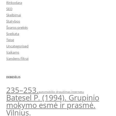
Rinkodara
SEO
Skelbimai
Statybos
Švaros prekės
Sveikata
Teisė
Uncategorised
Vaikams
Vandens filtrai
DEBESĖLIS
235–253.
automobilio draudimas internetu
Batesel P. (1994). Grupinio
mokymo esmė ir prasmė.
Vilnius.