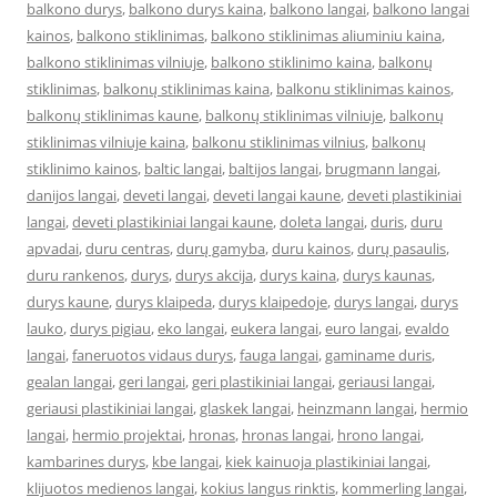
balkono durys
,
balkono durys kaina
,
balkono langai
,
balkono langai
kainos
,
balkono stiklinimas
,
balkono stiklinimas aliuminiu kaina
,
balkono stiklinimas vilniuje
,
balkono stiklinimo kaina
,
balkonų
stiklinimas
,
balkonų stiklinimas kaina
,
balkonu stiklinimas kainos
,
balkonų stiklinimas kaune
,
balkonų stiklinimas vilniuje
,
balkonų
stiklinimas vilniuje kaina
,
balkonu stiklinimas vilnius
,
balkonų
stiklinimo kainos
,
baltic langai
,
baltijos langai
,
brugmann langai
,
danijos langai
,
deveti langai
,
deveti langai kaune
,
deveti plastikiniai
langai
,
deveti plastikiniai langai kaune
,
doleta langai
,
duris
,
duru
apvadai
,
duru centras
,
durų gamyba
,
duru kainos
,
durų pasaulis
,
duru rankenos
,
durys
,
durys akcija
,
durys kaina
,
durys kaunas
,
durys kaune
,
durys klaipeda
,
durys klaipedoje
,
durys langai
,
durys
lauko
,
durys pigiau
,
eko langai
,
eukera langai
,
euro langai
,
evaldo
langai
,
faneruotos vidaus durys
,
fauga langai
,
gaminame duris
,
gealan langai
,
geri langai
,
geri plastikiniai langai
,
geriausi langai
,
geriausi plastikiniai langai
,
glaskek langai
,
heinzmann langai
,
hermio
langai
,
hermio projektai
,
hronas
,
hronas langai
,
hrono langai
,
kambarines durys
,
kbe langai
,
kiek kainuoja plastikiniai langai
,
klijuotos medienos langai
,
kokius langus rinktis
,
kommerling langai
,