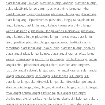
plastikiniu langu akcijos
,
plastikiniu langu apdaila
,
plastikiniu langu
dalys
,
plastikiniu langu gamintojai
,
plastikinių langų gamyba
,
plastikiniu langu gamyba kaune
,
plastikiniu langu gamyba vilniuje
,
plastikinių langų išpardavimas
,
plastikinių langų kaina
,
plastikinių
langų kainos
,
plastikiniu langu kainos kaune
,
plastikiniu langu
kainos klaipedoje
,
plastikiniu langu kainos skaiciuokle
,
plastikiniu
langu kainos vilniuje
,
plastikiniu langu montavimas
,
plastikiniu
langu profiliai
,
plastikiniu langu reguliavimas
,
plastikiniu langu
remontas
,
plastikiniu langu skaiciuokle
,
plastikiniu langu spalvos
,
plaza langai
,
plaza langai kainos
,
plaza langai kaunas
,
plaza langai
kaune
,
prienu langai
,
pvc durys
,
pvc langai
,
pvc lauko durys
,
rehau
langai
,
rehau plastikiniai langai
,
roletai plastikiniams langams
,
rudupio langai
,
sabonio langai
,
sabonio langai kaunas
,
salamander
langai
,
schuco langai
,
seni langai
,
siltas langas
,
šilti langai
,
silti
plastikiniai langai
,
skandinaviski langai
,
skandinavisko tipo langai
,
standartiniai langai
,
stogo langai
,
stumdomi langai
,
tamsinti langai
,
tavo langai
,
termo langai
,
tikri langai
,
tiks langai
,
tiks langai
atsiliepimai
,
tiks langai kaune
,
tiks langai skundai
,
tikslangai
,
vakaru
langai
,
varkojo langai
,
veka langai
,
vidaus durų gamyba
,
vidaus