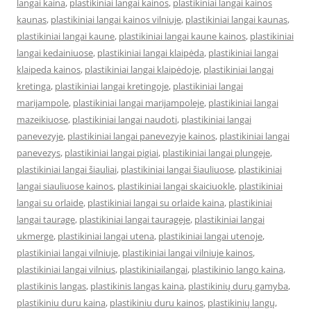
langai kaina
,
plastikiniai langai kainos
,
plastikiniai langai kainos
kaunas
,
plastikiniai langai kainos vilniuje
,
plastikiniai langai kaunas
,
plastikiniai langai kaune
,
plastikiniai langai kaune kainos
,
plastikiniai
langai kedainiuose
,
plastikiniai langai klaipėda
,
plastikiniai langai
klaipeda kainos
,
plastikiniai langai klaipėdoje
,
plastikiniai langai
kretinga
,
plastikiniai langai kretingoje
,
plastikiniai langai
marijampole
,
plastikiniai langai marijampoleje
,
plastikiniai langai
mazeikiuose
,
plastikiniai langai naudoti
,
plastikiniai langai
panevezyje
,
plastikiniai langai panevezyje kainos
,
plastikiniai langai
panevezys
,
plastikiniai langai pigiai
,
plastikiniai langai plungeje
,
plastikiniai langai šiauliai
,
plastikiniai langai šiauliuose
,
plastikiniai
langai siauliuose kainos
,
plastikiniai langai skaiciuokle
,
plastikiniai
langai su orlaide
,
plastikiniai langai su orlaide kaina
,
plastikiniai
langai taurage
,
plastikiniai langai taurageje
,
plastikiniai langai
ukmerge
,
plastikiniai langai utena
,
plastikiniai langai utenoje
,
plastikiniai langai vilniuje
,
plastikiniai langai vilniuje kainos
,
plastikiniai langai vilnius
,
plastikiniailangai
,
plastikinio lango kaina
,
plastikinis langas
,
plastikinis langas kaina
,
plastikinių durų gamyba
,
plastikiniu duru kaina
,
plastikiniu duru kainos
,
plastikinių langų
,