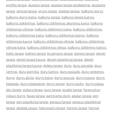
profilio langai
,
aluplast langai
,
aluplast langai atsiliepimai
,
aluplasto
langai
,
arkiniai langai
,
aruno langai
,
ateities langas
,
balkono durys
,
balkono durys kaina
,
balkono langai
,
balkono langai kainos
,
balkono stiklinimas
,
balkono stiklinimas aliuminiu kaina
,
balkono
stiklinimas vilniuje
,
balkono stiklinimo kaina
,
balkonų stiklinimas
,
balkonų stiklinimas kaina
,
balkonu stiklinimas kainos
,
balkonų
stiklinimas kaune
,
balkonų stiklinimas vilniuje
,
balkonų stiklinimas
vilniuje kaina
,
balkonu stiklinimas vilnius
,
balkonų stiklinimo kainos
,
baltic langai
,
baltijos langai
,
brugmann langai
,
danijos langai
,
deveti
langai
,
deveti langai kaune
,
deveti plastikiniai langai
,
deveti
plastikiniai langai kaune
,
doleta langai
,
duris
,
duru apvadai
,
duru
centras
,
durų gamyba
,
duru kainos
,
durų pasaulis
,
duru rankenos
,
durys
,
durys akcija
,
durys kaina
,
durys kaunas
,
durys kaune
,
durys
klaipeda
,
durys klaipedoje
,
durys langai
,
durys lauko
,
durys pigiau
,
eko langai
,
eukera langai
,
euro langai
,
evaldo langai
,
faneruotos
vidaus durys
,
fauga langai
,
gaminame duris
,
gealan langai
,
geri
langai
,
geri plastikiniai langai
,
geriausi langai
,
geriausi plastikiniai
langai
,
glaskek langai
,
heinzmann langai
,
hermio langai
,
hermio