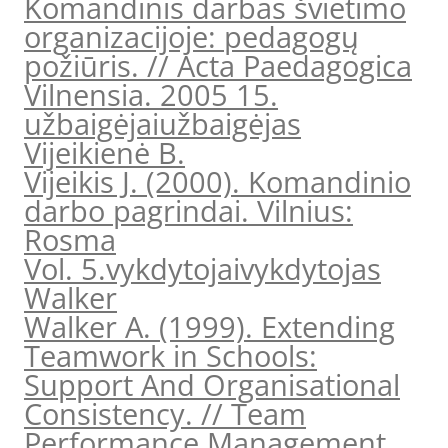
Komandinis darbas švietimo
organizacijoje: pedagogų
požiūris. // Acta Paedagogica
Vilnensia. 2005 15.
užbaigėjai
užbaigėjas
Vijeikienė B.
Vijeikis J. (2000). Komandinio
darbo pagrindai. Vilnius:
Rosma
Vol. 5.
vykdytojai
vykdytojas
Walker
Walker A. (1999). Extending
Teamwork in Schools:
Support And Organisational
Consistency. // Team
Performance Management