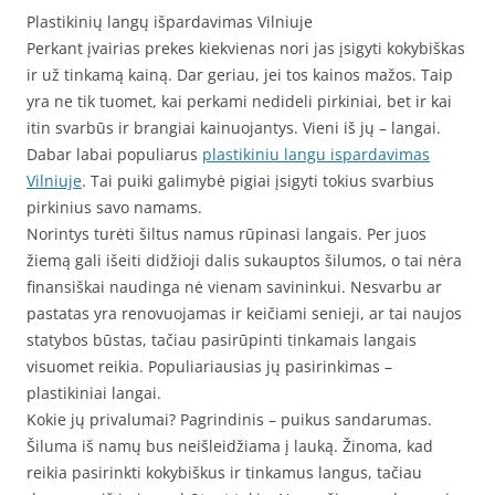
Plastikinių langų išpardavimas Vilniuje
Perkant įvairias prekes kiekvienas nori jas įsigyti kokybiškas
ir už tinkamą kainą. Dar geriau, jei tos kainos mažos. Taip
yra ne tik tuomet, kai perkami nedideli pirkiniai, bet ir kai
itin svarbūs ir brangiai kainuojantys. Vieni iš jų – langai.
Dabar labai populiarus
plastikiniu langu ispardavimas
Vilniuje
. Tai puiki galimybė pigiai įsigyti tokius svarbius
pirkinius savo namams.
Norintys turėti šiltus namus rūpinasi langais. Per juos
žiemą gali išeiti didžioji dalis sukauptos šilumos, o tai nėra
finansiškai naudinga nė vienam savininkui. Nesvarbu ar
pastatas yra renovuojamas ir keičiami senieji, ar tai naujos
statybos būstas, tačiau pasirūpinti tinkamais langais
visuomet reikia. Populiariausias jų pasirinkimas –
plastikiniai langai.
Kokie jų privalumai? Pagrindinis – puikus sandarumas.
Šiluma iš namų bus neišleidžiama į lauką. Žinoma, kad
reikia pasirinkti kokybiškus ir tinkamus langus, tačiau