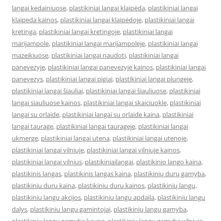
langai kedainiuose
,
plastikiniai langai klaipėda
,
plastikiniai langai
klaipeda kainos
,
plastikiniai langai klaipėdoje
,
plastikiniai langai
kretinga
,
plastikiniai langai kretingoje
,
plastikiniai langai
marijampole
,
plastikiniai langai marijampoleje
,
plastikiniai langai
mazeikiuose
,
plastikiniai langai naudoti
,
plastikiniai langai
panevezyje
,
plastikiniai langai panevezyje kainos
,
plastikiniai langai
panevezys
,
plastikiniai langai pigiai
,
plastikiniai langai plungeje
,
plastikiniai langai šiauliai
,
plastikiniai langai šiauliuose
,
plastikiniai
langai siauliuose kainos
,
plastikiniai langai skaiciuokle
,
plastikiniai
langai su orlaide
,
plastikiniai langai su orlaide kaina
,
plastikiniai
langai taurage
,
plastikiniai langai taurageje
,
plastikiniai langai
ukmerge
,
plastikiniai langai utena
,
plastikiniai langai utenoje
,
plastikiniai langai vilniuje
,
plastikiniai langai vilniuje kainos
,
plastikiniai langai vilnius
,
plastikiniailangai
,
plastikinio lango kaina
,
plastikinis langas
,
plastikinis langas kaina
,
plastikinių durų gamyba
,
plastikiniu duru kaina
,
plastikiniu duru kainos
,
plastikinių langų
,
plastikiniu langu akcijos
,
plastikiniu langu apdaila
,
plastikiniu langu
dalys
,
plastikiniu langu gamintojai
,
plastikinių langų gamyba
,