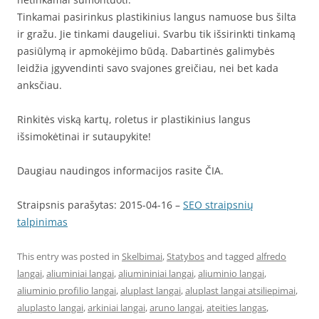
Tinkamai pasirinkus plastikinius langus namuose bus šilta
ir gražu. Jie tinkami daugeliui. Svarbu tik išsirinkti tinkamą
pasiūlymą ir apmokėjimo būdą. Dabartinės galimybės
leidžia įgyvendinti savo svajones greičiau, nei bet kada
anksčiau.
Rinkitės viską kartų, roletus ir plastikinius langus
išsimokėtinai ir sutaupykite!
Daugiau naudingos informacijos rasite ČIA.
Straipsnis parašytas: 2015-04-16 –
SEO straipsnių
talpinimas
This entry was posted in
Skelbimai
,
Statybos
and tagged
alfredo
langai
,
aliuminiai langai
,
aliumininiai langai
,
aliuminio langai
,
aliuminio profilio langai
,
aluplast langai
,
aluplast langai atsiliepimai
,
aluplasto langai
,
arkiniai langai
,
aruno langai
,
ateities langas
,