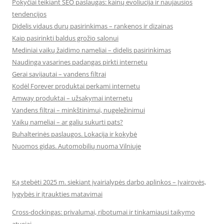
Pokyčiai teikiant SEO paslaugas: kainų evoliucija ir naujausios
tendencijos
Didelis vidaus durų pasirinkimas – rankenos ir dizainas
Kaip pasirinkti baldus grožio salonui
Mediniai vaikų žaidimo nameliai – didelis pasirinkimas
Naudinga vasarines padangas pirkti internetu
Gerai savijautai – vandens filtrai
Kodėl Forever produktai perkami internetu
Amway produktai – užsakymai internetu
Vandens filtrai – minkštinimui, nugeležinimui
Vaikų nameliai – ar galiu sukurti pats?
Buhalterinės paslaugos. Lokacija ir kokybė
Nuomos gidas. Automobilių nuoma Vilniuje
Ką stebėti 2025 m. siekiant įvairialypės darbo aplinkos – Įvairovės,
lygybės ir įtraukties matavimai
Cross-dockingas: privalumai, ribotumai ir tinkamiausi taikymo