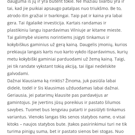
dauguma iš jų ir yra būtent tokie. Ne mažiau svarbu yra ir
tai, kad jie puikiai apsaugo patalpas nuo triukšmo. Be to,
atrodo itin gražiai ir tvarkingai. Taip pat ir kaina yra labai
gera. Tai ilgalaikė investicija. Kartais randamas ir
plastikiniu langu ispardavimas Vilniuje ar kitame mieste.
Tai galimybė visiems norintiems įsigyti tinkamus ir
kokybiškus gaminius už gerą kainą. Daugelis įmonių, kurios
prekiauja langais karts nuo karto vykdo išpardavimus, kurių
metu kokybiški gaminiai parduodami už žemą kainą. Taigi,
jei tik randate vykstant tokią akciją, tai ilgai nedelskite
galvodami.
Dažnai klausiama ką rinktis? Žinoma, juk pasiūla labai
didelė, todėl ir šis klausimas užduodamas labai dažnai.
Geriausia, jei patarimų klausite pas pardavėjus ar
gamintojus. Jie įvertins jūsų poreikius ir pastato šilumos
savybes. Tuomet bus lengviau patarti ir pasiūlyti tinkamus
variantus. Vienoks langas tiks senos statybos name, o visai
kitoks – naujos statybos bute. Įtakos pasirinkimui turi ne tik
turima pinigų suma, bet ir pastato sienos bei stogas. Nuo