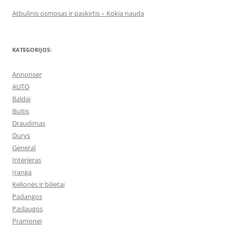
Atbulinis osmosas ir paskirtis – Kokia nauda
KATEGORIJOS:
Annonser
AUTO
Baldai
Buitis
Draudimas
Durys
General
Interjeras
Įranga
Kelionės ir bilietai
Padangos
Paslaugos
Pramonei