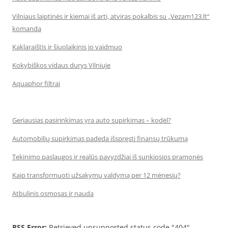
Vilniaus laiptinės ir kiemai iš arti, atviras pokalbis su „Vezam123.lt“
komanda
Kaklaraištis ir šiuolaikinis jo vaidmuo
Kokybiškos vidaus durys Vilniuje
Aquaphor filtrai
Geriausias pasirinkimas yra auto supirkimas – kodėl?
Automobilių supirkimas padeda išspręsti finansų trūkumą
Tekinimo paslaugos ir realūs pavyzdžiai iš sunkiosios pramonės
Kaip transformuoti užsakymų valdymą per 12 mėnesių?
Atbulinis osmosas ir nauda
RSS Error:
Retrieved unsupported status code "404"