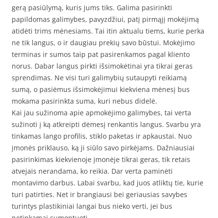
gerą pasiūlymą, kuris jums tiks. Galima pasirinkti
papildomas galimybes, pavyzdžiui, patį pirmąjį mokėjimą
atidėti trims mėnesiams. Tai itin aktualu tiems, kurie perka
ne tik langus, o ir daugiau prekių savo būstui. Mokėjimo
terminas ir sumos taip pat pasirenkamos pagal kliento
norus. Dabar langus pirkti išsimokėtinai yra tikrai geras
sprendimas. Ne visi turi galimybių sutaupyti reikiamą
sumą, o pasiėmus išsimokėjimui kiekviena mėnesį bus
mokama pasirinkta suma, kuri nebus didelė.
Kai jau sužinoma apie apmokėjimo galimybes, tai verta
sužinoti į ką atkreipti dėmesį renkantis langus. Svarbu yra
tinkamas lango profilis, stiklo paketas ir apkaustai. Nuo
įmonės priklauso, ką ji siūlo savo pirkėjams. Dažniausiai
pasirinkimas kiekvienoje įmonėje tikrai geras, tik retais
atvejais nerandama, ko reikia. Dar verta paminėti
montavimo darbus. Labai svarbu, kad juos atliktų tie, kurie
turi patirties. Net ir brangiausi bei geriausias savybes
turintys plastikiniai langai bus nieko verti, jei bus
netinkamai sumontuoti.