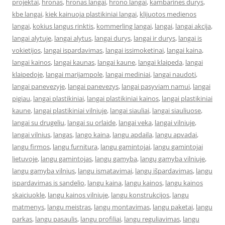
projektai
,
hronas
,
hronas langai
,
hrono langai
,
kambarines durys
,
kbe langai
,
kiek kainuoja plastikiniai langai
,
klijuotos medienos
langai
,
kokius langus rinktis
,
kommerling langai
,
langai
,
langai akcija
,
langai alytuje
,
langai alytus
,
langai durys
,
langai ir durys
,
langai is
vokietijos
,
langai ispardavimas
,
langai issimoketinai
,
langai kaina
,
langai kainos
,
langai kaunas
,
langai kaune
,
langai klaipeda
,
langai
klaipedoje
,
langai marijampole
,
langai mediniai
,
langai naudoti
,
langai panevezyje
,
langai panevezys
,
langai pasyviam namui
,
langai
pigiau
,
langai plastikiniai
,
langai plastikiniai kainos
,
langai plastikiniai
kaune
,
langai plastikiniai vilniuje
,
langai siauliai
,
langai siauliuose
,
langai su drugeliu
,
langai su orlaide
,
langai veka
,
langai vilniuje
,
langai vilnius
,
langas
,
lango kaina
,
langu apdaila
,
langu apvadai
,
langu firmos
,
langu furnitura
,
langu gamintojai
,
langu gamintojai
lietuvoje
,
langu gamintojas
,
langų gamyba
,
langų gamyba vilniuje
,
langu gamyba vilnius
,
langu ismatavimai
,
langų išpardavimas
,
langu
ispardavimas is sandelio
,
langu kaina
,
langų kainos
,
langu kainos
skaiciuokle
,
langu kainos vilniuje
,
langu konstrukcijos
,
langu
matmenys
,
langu meistras
,
langų montavimas
,
langu paketai
,
langu
parkas
,
langu pasaulis
,
langu profiliai
,
langu reguliavimas
,
langu