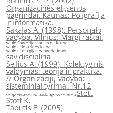
Robinns S. P. (2002).
Organizacinės elgsenos
pagrindai. Kaunas: Poligrafija
ir informatika.
Sakalas A. (1998). Personalo
vadyba. Vilnius: Margi raštai.
saules baterijos
saules elektrines
saulės elektrinės kaina
saulės energijos panaudojimas
savidisciplina
Seilius A. (1999). Kolektyvinis
valdymas: teorija ir praktika.
// Organizacijų vadyba:
sisteminiai tyrimai. Nr.12
Stott
seo paslaugos
seo optimizavimas
seo straipsniai
Stott K.
Taputis E. (2005).