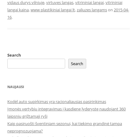
vidaus durys vilniuje
,
virtuves langas
,
vitrininiai langai
,
vitrininiai
langai kaina
,
www plastikiniai langai lt
,
zaliuzes langams
on
2015-04-
16
.
Search
Search
NAUJAUSI
Kodėl auto supirkimas yra racionaliausias pasirinkimas
Įmonės vertybių integravimas į kasdienę lyderystę naudojant 360
laipsnių grįžtamąjį ryšį
Kaip pasiruošti šventiniam sezonui, kai tiekimo grandinė tampa
neprognozuojama?