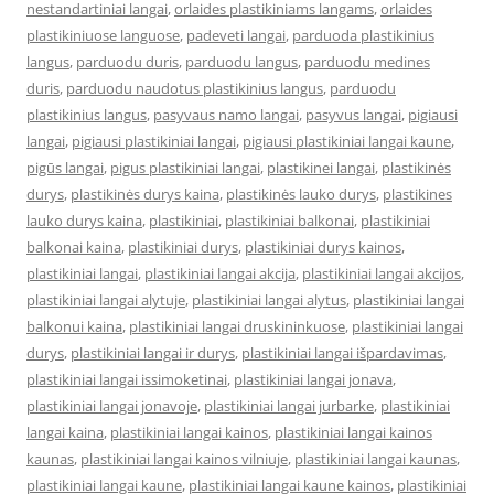
nestandartiniai langai
,
orlaides plastikiniams langams
,
orlaides
plastikiniuose languose
,
padeveti langai
,
parduoda plastikinius
langus
,
parduodu duris
,
parduodu langus
,
parduodu medines
duris
,
parduodu naudotus plastikinius langus
,
parduodu
plastikinius langus
,
pasyvaus namo langai
,
pasyvus langai
,
pigiausi
langai
,
pigiausi plastikiniai langai
,
pigiausi plastikiniai langai kaune
,
pigūs langai
,
pigus plastikiniai langai
,
plastikinei langai
,
plastikinės
durys
,
plastikinės durys kaina
,
plastikinės lauko durys
,
plastikines
lauko durys kaina
,
plastikiniai
,
plastikiniai balkonai
,
plastikiniai
balkonai kaina
,
plastikiniai durys
,
plastikiniai durys kainos
,
plastikiniai langai
,
plastikiniai langai akcija
,
plastikiniai langai akcijos
,
plastikiniai langai alytuje
,
plastikiniai langai alytus
,
plastikiniai langai
balkonui kaina
,
plastikiniai langai druskininkuose
,
plastikiniai langai
durys
,
plastikiniai langai ir durys
,
plastikiniai langai išpardavimas
,
plastikiniai langai issimoketinai
,
plastikiniai langai jonava
,
plastikiniai langai jonavoje
,
plastikiniai langai jurbarke
,
plastikiniai
langai kaina
,
plastikiniai langai kainos
,
plastikiniai langai kainos
kaunas
,
plastikiniai langai kainos vilniuje
,
plastikiniai langai kaunas
,
plastikiniai langai kaune
,
plastikiniai langai kaune kainos
,
plastikiniai