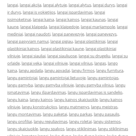
langai
,
langai akcija
,
langai alytuje
,
langai alytus
,
langai durys
,
langai
ir durys
,
langai is vokietijos
,
langai ispardavimas
,
langai
issimoketinai
,
langai kaina
,
langai kainos
,
langai kaunas
,
langai
kaune
,
langai klaipeda
,
langai klaipedoje
,
langai marijampole
,
langai
mediniai
,
langai naudoti
,
langai panevezyje
,
langai panevezys
,
langai pasyviam namui
,
langai pigiau
,
langai plastikiniai
,
langai
plastikiniai kainos
,
langai plastikiniai kaune
,
langai plastikiniai
vilniuje
,
langai siauliai
,
langai siauliuose
,
langai su drugeliu
,
langai su
orlaide
,
langai veka
,
langai vilniuje
,
langai vilnius
,
langas
,
lango
kaina
,
langu apdaila
,
langu apvadai
,
langu firmos
,
langu furnitura
,
langu gamintojai
,
langu gamintojai lietuvoje
,
langu gamintojas
,
langų gamyba
,
langų gamyba vilniuje
,
langu gamyba vilnius
,
langu
ismatavimai
,
langų išpardavimas
,
langu ispardavimas is sandelio
,
langu kaina
,
langų kainos
,
langu kainos skaiciuokle
,
langu kainos
vilniuje
,
langu konstrukcijos
,
langu matmenys
,
langu meistras
,
langų montavimas
,
langu paketai
,
langu parkas
,
langu pasaulis
,
langu profiliai
,
langu reguliavimas
,
langu roletai
,
langų sistemos
,
langu skaiciuokle
,
langu spalvos
,
langų stiklinimas
,
langu stiklinimas