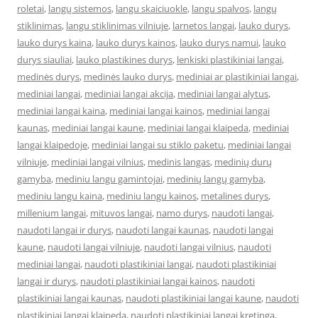
roletai
,
langų sistemos
,
langu skaiciuokle
,
langu spalvos
,
langų
stiklinimas
,
langu stiklinimas vilniuje
,
larnetos langai
,
lauko durys
,
lauko durys kaina
,
lauko durys kainos
,
lauko durys namui
,
lauko
durys siauliai
,
lauko plastikines durys
,
lenkiski plastikiniai langai
,
medinės durys
,
medinės lauko durys
,
mediniai ar plastikiniai langai
,
mediniai langai
,
mediniai langai akcija
,
mediniai langai alytus
,
mediniai langai kaina
,
mediniai langai kainos
,
mediniai langai
kaunas
,
mediniai langai kaune
,
mediniai langai klaipeda
,
mediniai
langai klaipedoje
,
mediniai langai su stiklo paketu
,
mediniai langai
vilniuje
,
mediniai langai vilnius
,
medinis langas
,
medinių durų
gamyba
,
mediniu langu gamintojai
,
medinių langų gamyba
,
mediniu langu kaina
,
mediniu langu kainos
,
metalines durys
,
millenium langai
,
mituvos langai
,
namo durys
,
naudoti langai
,
naudoti langai ir durys
,
naudoti langai kaunas
,
naudoti langai
kaune
,
naudoti langai vilniuje
,
naudoti langai vilnius
,
naudoti
mediniai langai
,
naudoti plastikiniai langai
,
naudoti plastikiniai
langai ir durys
,
naudoti plastikiniai langai kainos
,
naudoti
plastikiniai langai kaunas
,
naudoti plastikiniai langai kaune
,
naudoti
plastikiniai langai klaipeda
,
naudoti plastikiniai langai kretinga
,