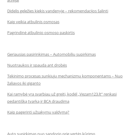
atvejai
Didelis geležies kiekis vandenyje – rekomendacijos šalinti
Kaip veikia atbulinis osmosas
Pagrindinė atbulinio osmoso paskirtis
Geriausias pasirinkimas – Automobilių supirkimas
Nuotraukos ir spauda ant drobės
Tekinimo procesas sunkiųjų mechanizmų komponentams – Nuo
žaliavos iki giganto
Kai ramybė yra svarbiau už greitį, kodėl „Vezam123.lt“ renkasi
pedantišką tvarką ir BCA draudimą
Kaip pagerinti užsakymų valdymą?
Auto supirkimas nuo sandorio prie vertės kūrimo