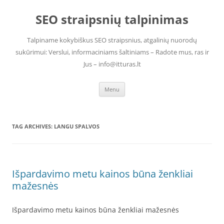
Skip
to
SEO straipsnių talpinimas
content
Talpiname kokybiškus SEO straipsnius, atgalinių nuorodų
sukūrimui: Verslui, informaciniams šaltiniams – Radote mus, ras ir
Jus – info@itturas.lt
Menu
TAG ARCHIVES:
LANGU SPALVOS
Išpardavimo metu kainos būna ženkliai
mažesnės
Išpardavimo metu kainos būna ženkliai mažesnės