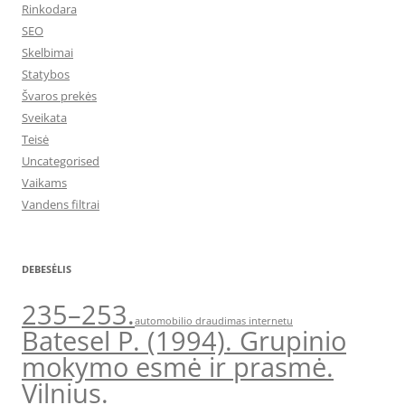
Rinkodara
SEO
Skelbimai
Statybos
Švaros prekės
Sveikata
Teisė
Uncategorised
Vaikams
Vandens filtrai
DEBESĖLIS
235–253.
automobilio draudimas internetu
Batesel P. (1994). Grupinio
mokymo esmė ir prasmė.
Vilnius.