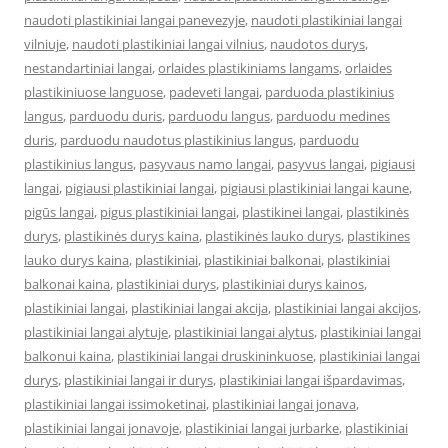
naudoti plastikiniai langai panevezyje
,
naudoti plastikiniai langai
vilniuje
,
naudoti plastikiniai langai vilnius
,
naudotos durys
,
nestandartiniai langai
,
orlaides plastikiniams langams
,
orlaides
plastikiniuose languose
,
padeveti langai
,
parduoda plastikinius
langus
,
parduodu duris
,
parduodu langus
,
parduodu medines
duris
,
parduodu naudotus plastikinius langus
,
parduodu
plastikinius langus
,
pasyvaus namo langai
,
pasyvus langai
,
pigiausi
langai
,
pigiausi plastikiniai langai
,
pigiausi plastikiniai langai kaune
,
pigūs langai
,
pigus plastikiniai langai
,
plastikinei langai
,
plastikinės
durys
,
plastikinės durys kaina
,
plastikinės lauko durys
,
plastikines
lauko durys kaina
,
plastikiniai
,
plastikiniai balkonai
,
plastikiniai
balkonai kaina
,
plastikiniai durys
,
plastikiniai durys kainos
,
plastikiniai langai
,
plastikiniai langai akcija
,
plastikiniai langai akcijos
,
plastikiniai langai alytuje
,
plastikiniai langai alytus
,
plastikiniai langai
balkonui kaina
,
plastikiniai langai druskininkuose
,
plastikiniai langai
durys
,
plastikiniai langai ir durys
,
plastikiniai langai išpardavimas
,
plastikiniai langai issimoketinai
,
plastikiniai langai jonava
,
plastikiniai langai jonavoje
,
plastikiniai langai jurbarke
,
plastikiniai