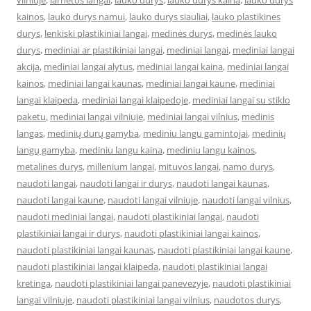
vilniuje
,
larnetos langai
,
lauko durys
,
lauko durys kaina
,
lauko durys
kainos
,
lauko durys namui
,
lauko durys siauliai
,
lauko plastikines
durys
,
lenkiski plastikiniai langai
,
medinės durys
,
medinės lauko
durys
,
mediniai ar plastikiniai langai
,
mediniai langai
,
mediniai langai
akcija
,
mediniai langai alytus
,
mediniai langai kaina
,
mediniai langai
kainos
,
mediniai langai kaunas
,
mediniai langai kaune
,
mediniai
langai klaipeda
,
mediniai langai klaipedoje
,
mediniai langai su stiklo
paketu
,
mediniai langai vilniuje
,
mediniai langai vilnius
,
medinis
langas
,
medinių durų gamyba
,
mediniu langu gamintojai
,
medinių
langų gamyba
,
mediniu langu kaina
,
mediniu langu kainos
,
metalines durys
,
millenium langai
,
mituvos langai
,
namo durys
,
naudoti langai
,
naudoti langai ir durys
,
naudoti langai kaunas
,
naudoti langai kaune
,
naudoti langai vilniuje
,
naudoti langai vilnius
,
naudoti mediniai langai
,
naudoti plastikiniai langai
,
naudoti
plastikiniai langai ir durys
,
naudoti plastikiniai langai kainos
,
naudoti plastikiniai langai kaunas
,
naudoti plastikiniai langai kaune
,
naudoti plastikiniai langai klaipeda
,
naudoti plastikiniai langai
kretinga
,
naudoti plastikiniai langai panevezyje
,
naudoti plastikiniai
langai vilniuje
,
naudoti plastikiniai langai vilnius
,
naudotos durys
,