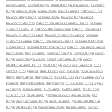
profilio langai
,
aluplast langai
,
aluplast langai atsiliepimai
,
aluplasto
langai
,
arkiniai langai
,
aruno langai
,
ateities langas
,
balkono durys
,
balkono durys kaina
,
balkono langai
,
balkono langai kainos
,
balkono stiklinimas
,
balkono stiklinimas aliuminiu kaina
,
balkono
stiklinimas vilniuje
,
balkono stiklinimo kaina
,
balkonų stiklinimas
,
balkonų stiklinimas kaina
,
balkonu stiklinimas kainos
,
balkonų
stiklinimas kaune
,
balkonų stiklinimas vilniuje
,
balkonų stiklinimas
vilniuje kaina
,
balkonu stiklinimas vilnius
,
balkonų stiklinimo kainos
,
baltic langai
,
baltijos langai
,
brugmann langai
,
danijos langai
,
deveti
langai
,
deveti langai kaune
,
deveti plastikiniai langai
,
deveti
plastikiniai langai kaune
,
doleta langai
,
duris
,
duru apvadai
,
duru
centras
,
durų gamyba
,
duru kainos
,
durų pasaulis
,
duru rankenos
,
durys
,
durys akcija
,
durys kaina
,
durys kaunas
,
durys kaune
,
durys
klaipeda
,
durys klaipedoje
,
durys langai
,
durys lauko
,
durys pigiau
,
eko langai
,
eukera langai
,
euro langai
,
evaldo langai
,
faneruotos
vidaus durys
,
fauga langai
,
gaminame duris
,
gealan langai
,
geri
langai
,
geri plastikiniai langai
,
geriausi langai
,
geriausi plastikiniai
langai
,
glaskek langai
,
heinzmann langai
,
hermio langai
,
hermio