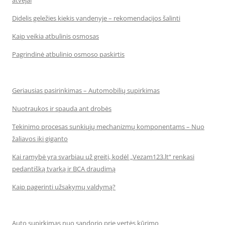
atvejai
Didelis geležies kiekis vandenyje – rekomendacijos šalinti
Kaip veikia atbulinis osmosas
Pagrindinė atbulinio osmoso paskirtis
Geriausias pasirinkimas – Automobilių supirkimas
Nuotraukos ir spauda ant drobės
Tekinimo procesas sunkiųjų mechanizmų komponentams – Nuo
žaliavos iki giganto
Kai ramybė yra svarbiau už greitį, kodėl „Vezam123.lt“ renkasi
pedantišką tvarką ir BCA draudimą
Kaip pagerinti užsakymų valdymą?
Auto supirkimas nuo sandorio prie vertės kūrimo