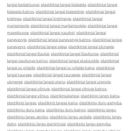
langai kedainiuose
,
plastikiniai langai klaipėda
,
plastikiniai langai
klaipeda kainos
,
plastikiniai langai klaipėdoje
,
plastikiniai langai
kretinga
,
plastikiniai langai kretingoje
,
plastikiniai langai
marijampole
,
plastikiniai langai marijampoleje
,
plastikiniai langai
mazeikiuose
,
plastikiniai langai naudoti
,
plastikiniai langai
panevezyje
,
plastikiniai langai panevezyje kainos
,
plastikiniai langai
panevezys
,
plastikiniai langai pigiai
,
plastikiniai langai plungeje
,
plastikiniai langai šiauliai
,
plastikiniai langai šiauliuose
,
plastikiniai
langai siauliuose kainos
,
plastikiniai langai skaiciuokle
,
plastikiniai
langai su orlaide
,
plastikiniai langai su orlaide kaina
,
plastikiniai
langai taurage
,
plastikiniai langai taurageje
,
plastikiniai langai
ukmerge
,
plastikiniai langai utena
,
plastikiniai langai utenoje
,
plastikiniai langai vilniuje
,
plastikiniai langai vilniuje kainos
,
plastikiniai langai vilnius
,
plastikiniailangai
,
plastikinio lango kaina
,
plastikinis langas
,
plastikinis langas kaina
,
plastikinių durų gamyba
,
plastikiniu duru kaina
,
plastikiniu duru kainos
,
plastikinių langų
,
plastikiniu langu akcijos
,
plastikiniu langu apdaila
,
plastikiniu langu
dalys
,
plastikiniu langu gamintojai
,
plastikinių langų gamyba
,