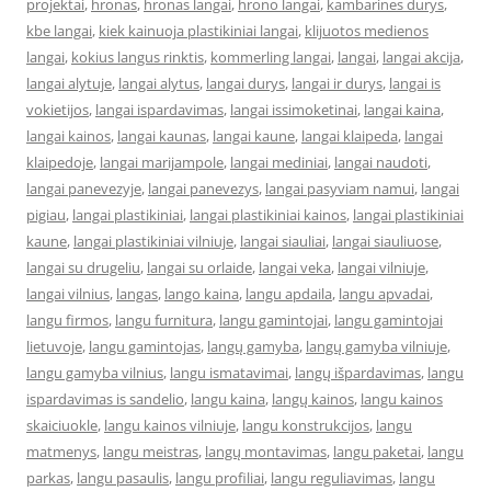
projektai
,
hronas
,
hronas langai
,
hrono langai
,
kambarines durys
,
kbe langai
,
kiek kainuoja plastikiniai langai
,
klijuotos medienos
langai
,
kokius langus rinktis
,
kommerling langai
,
langai
,
langai akcija
,
langai alytuje
,
langai alytus
,
langai durys
,
langai ir durys
,
langai is
vokietijos
,
langai ispardavimas
,
langai issimoketinai
,
langai kaina
,
langai kainos
,
langai kaunas
,
langai kaune
,
langai klaipeda
,
langai
klaipedoje
,
langai marijampole
,
langai mediniai
,
langai naudoti
,
langai panevezyje
,
langai panevezys
,
langai pasyviam namui
,
langai
pigiau
,
langai plastikiniai
,
langai plastikiniai kainos
,
langai plastikiniai
kaune
,
langai plastikiniai vilniuje
,
langai siauliai
,
langai siauliuose
,
langai su drugeliu
,
langai su orlaide
,
langai veka
,
langai vilniuje
,
langai vilnius
,
langas
,
lango kaina
,
langu apdaila
,
langu apvadai
,
langu firmos
,
langu furnitura
,
langu gamintojai
,
langu gamintojai
lietuvoje
,
langu gamintojas
,
langų gamyba
,
langų gamyba vilniuje
,
langu gamyba vilnius
,
langu ismatavimai
,
langų išpardavimas
,
langu
ispardavimas is sandelio
,
langu kaina
,
langų kainos
,
langu kainos
skaiciuokle
,
langu kainos vilniuje
,
langu konstrukcijos
,
langu
matmenys
,
langu meistras
,
langų montavimas
,
langu paketai
,
langu
parkas
,
langu pasaulis
,
langu profiliai
,
langu reguliavimas
,
langu