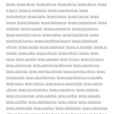
langai
,
langai akcija
,
langai alytuje
,
langai alytus
,
langai durys
,
langai
ir durys
,
langai is vokietijos
,
langai ispardavimas
,
langai
issimoketinai
,
langai kaina
,
langai kainos
,
langai kaunas
,
langai
kaune
,
langai klaipeda
,
langai klaipedoje
,
langai marijampole
,
langai
mediniai
,
langai naudoti
,
langai panevezyje
,
langai panevezys
,
langai pasyviam namui
,
langai pigiau
,
langai plastikiniai
,
langai
plastikiniai kainos
,
langai plastikiniai kaune
,
langai plastikiniai
vilniuje
,
langai siauliai
,
langai siauliuose
,
langai su drugeliu
,
langai su
orlaide
,
langai veka
,
langai vilniuje
,
langai vilnius
,
langas
,
lango
kaina
,
langu apdaila
,
langu apvadai
,
langu firmos
,
langu furnitura
,
langu gamintojai
,
langu gamintojai lietuvoje
,
langu gamintojas
,
langų gamyba
,
langų gamyba vilniuje
,
langu gamyba vilnius
,
langu
ismatavimai
,
langų išpardavimas
,
langu ispardavimas is sandelio
,
langu kaina
,
langų kainos
,
langu kainos skaiciuokle
,
langu kainos
vilniuje
,
langu konstrukcijos
,
langu matmenys
,
langu meistras
,
langų montavimas
,
langu paketai
,
langu parkas
,
langu pasaulis
,
langu profiliai
,
langu reguliavimas
,
langu roletai
,
langų sistemos
,
langu skaiciuokle
,
langu spalvos
,
langų stiklinimas
,
langu stiklinimas