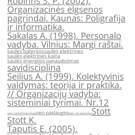
Robinns S. P. (2002).
Organizacinės elgsenos
pagrindai. Kaunas: Poligrafija
ir informatika.
Sakalas A. (1998). Personalo
vadyba. Vilnius: Margi raštai.
saules baterijos
saules elektrines
saulės elektrinės kaina
saulės energijos panaudojimas
savidisciplina
Seilius A. (1999). Kolektyvinis
valdymas: teorija ir praktika.
// Organizacijų vadyba:
sisteminiai tyrimai. Nr.12
Stott
seo paslaugos
seo optimizavimas
seo straipsniai
Stott K.
Taputis E. (2005).