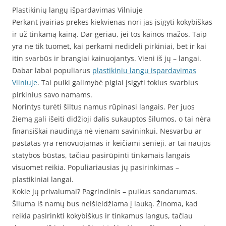
Plastikinių langų išpardavimas Vilniuje
Perkant įvairias prekes kiekvienas nori jas įsigyti kokybiškas
ir už tinkamą kainą. Dar geriau, jei tos kainos mažos. Taip
yra ne tik tuomet, kai perkami nedideli pirkiniai, bet ir kai
itin svarbūs ir brangiai kainuojantys. Vieni iš jų – langai.
Dabar labai populiarus
plastikiniu langu ispardavimas
Vilniuje
. Tai puiki galimybė pigiai įsigyti tokius svarbius
pirkinius savo namams.
Norintys turėti šiltus namus rūpinasi langais. Per juos
žiemą gali išeiti didžioji dalis sukauptos šilumos, o tai nėra
finansiškai naudinga nė vienam savininkui. Nesvarbu ar
pastatas yra renovuojamas ir keičiami senieji, ar tai naujos
statybos būstas, tačiau pasirūpinti tinkamais langais
visuomet reikia. Populiariausias jų pasirinkimas –
plastikiniai langai.
Kokie jų privalumai? Pagrindinis – puikus sandarumas.
Šiluma iš namų bus neišleidžiama į lauką. Žinoma, kad
reikia pasirinkti kokybiškus ir tinkamus langus, tačiau