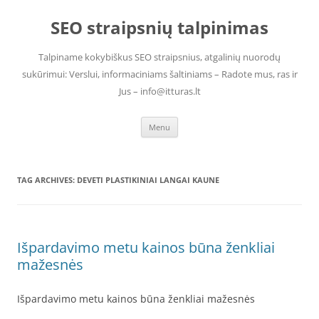
Skip
to
SEO straipsnių talpinimas
content
Talpiname kokybiškus SEO straipsnius, atgalinių nuorodų
sukūrimui: Verslui, informaciniams šaltiniams – Radote mus, ras ir
Jus – info@itturas.lt
Menu
TAG ARCHIVES:
DEVETI PLASTIKINIAI LANGAI KAUNE
Išpardavimo metu kainos būna ženkliai
mažesnės
Išpardavimo metu kainos būna ženkliai mažesnės