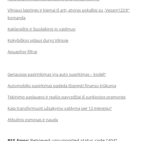
Vilniaus laiptinės ir kiemai iš arti, atviras pokalbis su „Vezam123.lt“
komanda
Kaklaraištis ir šiuolaikinis jo vaidmuo
Kokybiškos vidaus durys Vilniuje
Aquaphor filtrai
Geriausias pasirinkimas yra auto supirkimas – kodėl?
Automobilių supirkimas padeda išspręsti finansų trūkumą
Tekinimo paslaugos ir realūs pavyzdžiai iš sunkiosios pramonės
Kaip transformuoti užsakymų valdymą per 12 mėnesių?
Atbulinis osmosas ir nauda
RSS Error:
Retrieved unsupported status code "404"