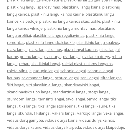
plastikiniu langu gamyba kaune
,
plastikiniu langu gamyba vilniuje
,
plastikinių langų išpardavimas
,
plastikinių langų kaina
,
plastikinių
langų kainos
,
plastikiniu langu kainos kaune
,
plastikiniu langu
kainos klaipedoje
,
plastikiniu langu kainos skaiciuokle
,
plastikiniu
langu kainos vilniuje
,
plastikiniu langu montavimas
,
plastikiniu
langu profiliai
,
plastikiniu langu reguliavimas
,
plastikiniu langu
remontas
,
plastikiniu langu skaiciuokle
,
plastikiniu langu spalvos
,
plaza langai
,
plaza langai kainos
,
plaza langai kaunas
,
plaza langai
kaune
,
prienu langai
,
pvc durys
,
pvc langai
,
pvc lauko durys
,
rehau
langai
,
rehau plastikiniai langai
,
roletai plastikiniams langams
,
roletai vilniuje
,
rudupio langai
,
sabonio langai
,
sabonio langai
kaunas
,
salamander langai
,
schuco langai
,
seni langai
,
siltas langas
,
šilti langai
,
silti plastikiniai langai
,
skandinaviski langai
,
skandinavisko tipo langai
,
standartiniai langai
,
stogo langai
,
stumdomi langai
,
tamsinti langai
,
tavo langai
,
termo langai
,
tikri
langai
,
tiks langai
,
tiks langai atsiliepimai
,
tiks langai kaune
,
tiks
langai skundai
,
tikslangai
,
vakaru langai
,
varkojo langai
,
veka langai
,
vidaus durų gamyba
,
vidaus durys kaina
,
vidaus durys kainos
,
vidaus durys kaune
,
vidaus durys klaipeda
,
vidaus durys klaipėdoje
,