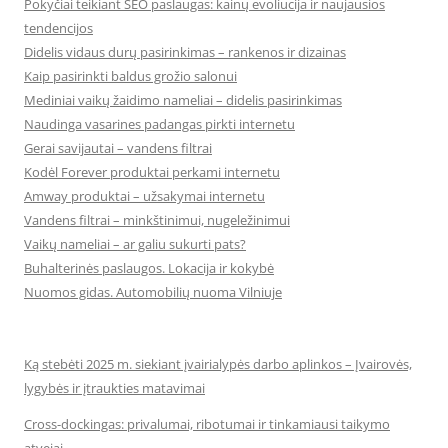
Pokyčiai teikiant SEO paslaugas: kainų evoliucija ir naujausios
tendencijos
Didelis vidaus durų pasirinkimas – rankenos ir dizainas
Kaip pasirinkti baldus grožio salonui
Mediniai vaikų žaidimo nameliai – didelis pasirinkimas
Naudinga vasarines padangas pirkti internetu
Gerai savijautai – vandens filtrai
Kodėl Forever produktai perkami internetu
Amway produktai – užsakymai internetu
Vandens filtrai – minkštinimui, nugeležinimui
Vaikų nameliai – ar galiu sukurti pats?
Buhalterinės paslaugos. Lokacija ir kokybė
Nuomos gidas. Automobilių nuoma Vilniuje
Ką stebėti 2025 m. siekiant įvairialypės darbo aplinkos – Įvairovės,
lygybės ir įtraukties matavimai
Cross-dockingas: privalumai, ribotumai ir tinkamiausi taikymo