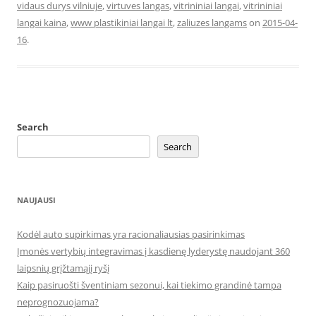
vidaus durys vilniuje
,
virtuves langas
,
vitrininiai langai
,
vitrininiai
langai kaina
,
www plastikiniai langai lt
,
zaliuzes langams
on
2015-04-
16
.
Search
Search
NAUJAUSI
Kodėl auto supirkimas yra racionaliausias pasirinkimas
Įmonės vertybių integravimas į kasdienę lyderystę naudojant 360
laipsnių grįžtamąjį ryšį
Kaip pasiruošti šventiniam sezonui, kai tiekimo grandinė tampa
neprognozuojama?