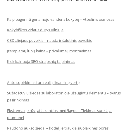
Kaip pagerinti geriamojo vandens kokybę – Atbulinis osmosas
Kokybiškos vidaus durys Vilniuje
CBD aliejaus poveikis – nauda ir šalutinis poveikis
Įtempiamų lubų kaina – privalumai, montavimas
Kiek kainuoja SEO straipsnių talpinimas
Auto supirkimas turi realią finansinę vertę
Sužadėtuvių žiedas su laboratorijoje užaugintu deimantu – tvarus
pasirinkimas
Ekstremalų krūvį atlaikančios medžiagos – Tiekimas sunkiajai
pramonei
Raudono aukso žiedai – kodėl jie traukia šiuolaikines poras?