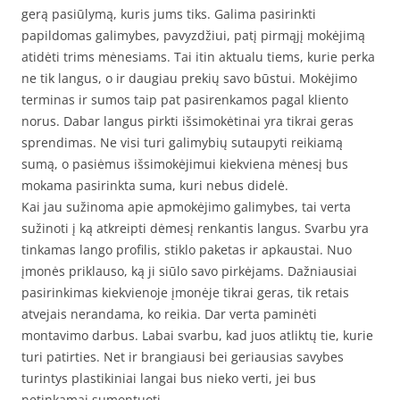
gerą pasiūlymą, kuris jums tiks. Galima pasirinkti
papildomas galimybes, pavyzdžiui, patį pirmąjį mokėjimą
atidėti trims mėnesiams. Tai itin aktualu tiems, kurie perka
ne tik langus, o ir daugiau prekių savo būstui. Mokėjimo
terminas ir sumos taip pat pasirenkamos pagal kliento
norus. Dabar langus pirkti išsimokėtinai yra tikrai geras
sprendimas. Ne visi turi galimybių sutaupyti reikiamą
sumą, o pasiėmus išsimokėjimui kiekviena mėnesį bus
mokama pasirinkta suma, kuri nebus didelė.
Kai jau sužinoma apie apmokėjimo galimybes, tai verta
sužinoti į ką atkreipti dėmesį renkantis langus. Svarbu yra
tinkamas lango profilis, stiklo paketas ir apkaustai. Nuo
įmonės priklauso, ką ji siūlo savo pirkėjams. Dažniausiai
pasirinkimas kiekvienoje įmonėje tikrai geras, tik retais
atvejais nerandama, ko reikia. Dar verta paminėti
montavimo darbus. Labai svarbu, kad juos atliktų tie, kurie
turi patirties. Net ir brangiausi bei geriausias savybes
turintys plastikiniai langai bus nieko verti, jei bus
netinkamai sumontuoti.