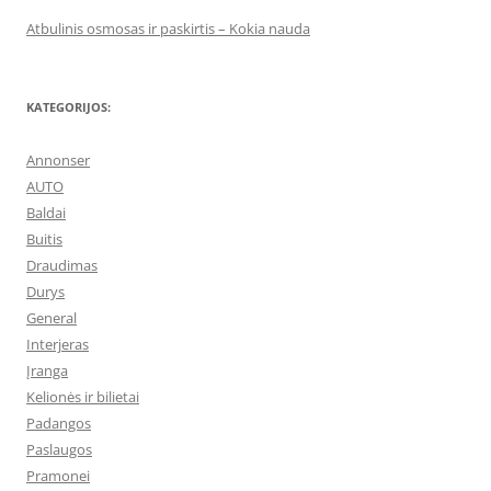
Atbulinis osmosas ir paskirtis – Kokia nauda
KATEGORIJOS:
Annonser
AUTO
Baldai
Buitis
Draudimas
Durys
General
Interjeras
Įranga
Kelionės ir bilietai
Padangos
Paslaugos
Pramonei