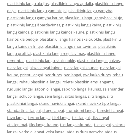
plastikiniu langu akcijos
,
plastikiniu langu apdaila
,
plastikiniu langu
dalys
,
plastikiniu langu gamintojai
,
plastikinių langų gamyba
,
plastikiniu langu gamyba kaune
,
plastikiniu langu gamyba vilniuje
,
plastikinių langų išpardavimas
,
plastikinių langų kaina
,
plastikinių
langų kainos
,
plastikiniu langu kainos kaune
,
plastikiniu langu
kainos klaipedoje
,
plastikiniu langu kainos skaiciuokle
,
plastikiniu
langu kainos vilniuje
,
plastikiniu langu montavimas
,
plastikiniu
langu profiliai
,
plastikiniu langu reguliavimas
,
plastikiniu langu
remontas
,
plastikiniu langu skaiciuokle
,
plastikiniu langu spalvos
,
plaza langai
,
plaza langai kainos
,
plaza langai kaunas
,
plaza langai
kaune
,
prienu langai
,
pvc durys
,
pvc langai
,
pvc lauko durys
,
rehau
langai
,
rehau plastikiniai langai
,
roletai plastikiniams langams
,
rudupio langai
,
sabonio langai
,
sabonio langai kaunas
,
salamander
langai
,
schuco langai
,
seni langai
,
siltas langas
,
šilti langai
,
silti
plastikiniai langai
,
skandinaviski langai
,
skandinavisko tipo langai
,
standartiniai langai
,
stogo langai
,
stumdomi langai
,
tamsinti langai
,
tavo langai
,
termo langai
,
tikri langai
,
tiks langai
,
tiks langai
atsiliepimai
,
tiks langai kaune
,
tiks langai skundai
,
tikslangai
,
vakaru
langai
,
varkojo langai
,
veka langai
,
vidaus durų gamyba
,
vidaus