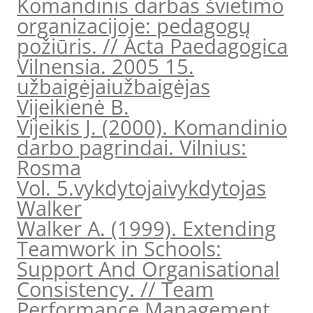
Komandinis darbas švietimo
organizacijoje: pedagogų
požiūris. // Acta Paedagogica
Vilnensia. 2005 15.
užbaigėjai
užbaigėjas
Vijeikienė B.
Vijeikis J. (2000). Komandinio
darbo pagrindai. Vilnius:
Rosma
Vol. 5.
vykdytojai
vykdytojas
Walker
Walker A. (1999). Extending
Teamwork in Schools:
Support And Organisational
Consistency. // Team
Performance Management