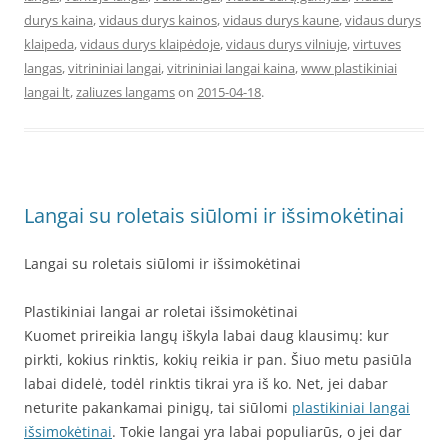
durys kaina
,
vidaus durys kainos
,
vidaus durys kaune
,
vidaus durys
klaipeda
,
vidaus durys klaipėdoje
,
vidaus durys vilniuje
,
virtuves
langas
,
vitrininiai langai
,
vitrininiai langai kaina
,
www plastikiniai
langai lt
,
zaliuzes langams
on
2015-04-18
.
Langai su roletais siūlomi ir išsimokėtinai
Langai su roletais siūlomi ir išsimokėtinai
Plastikiniai langai ar roletai išsimokėtinai
Kuomet prireikia langų iškyla labai daug klausimų: kur
pirkti, kokius rinktis, kokių reikia ir pan. Šiuo metu pasiūla
labai didelė, todėl rinktis tikrai yra iš ko. Net, jei dabar
neturite pakankamai pinigų, tai siūlomi
plastikiniai langai
išsimokėtinai
. Tokie langai yra labai populiarūs, o jei dar