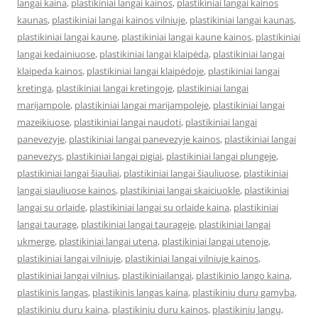
langai kaina
,
plastikiniai langai kainos
,
plastikiniai langai kainos
kaunas
,
plastikiniai langai kainos vilniuje
,
plastikiniai langai kaunas
,
plastikiniai langai kaune
,
plastikiniai langai kaune kainos
,
plastikiniai
langai kedainiuose
,
plastikiniai langai klaipėda
,
plastikiniai langai
klaipeda kainos
,
plastikiniai langai klaipėdoje
,
plastikiniai langai
kretinga
,
plastikiniai langai kretingoje
,
plastikiniai langai
marijampole
,
plastikiniai langai marijampoleje
,
plastikiniai langai
mazeikiuose
,
plastikiniai langai naudoti
,
plastikiniai langai
panevezyje
,
plastikiniai langai panevezyje kainos
,
plastikiniai langai
panevezys
,
plastikiniai langai pigiai
,
plastikiniai langai plungeje
,
plastikiniai langai šiauliai
,
plastikiniai langai šiauliuose
,
plastikiniai
langai siauliuose kainos
,
plastikiniai langai skaiciuokle
,
plastikiniai
langai su orlaide
,
plastikiniai langai su orlaide kaina
,
plastikiniai
langai taurage
,
plastikiniai langai taurageje
,
plastikiniai langai
ukmerge
,
plastikiniai langai utena
,
plastikiniai langai utenoje
,
plastikiniai langai vilniuje
,
plastikiniai langai vilniuje kainos
,
plastikiniai langai vilnius
,
plastikiniailangai
,
plastikinio lango kaina
,
plastikinis langas
,
plastikinis langas kaina
,
plastikinių durų gamyba
,
plastikiniu duru kaina
,
plastikiniu duru kainos
,
plastikinių langų
,