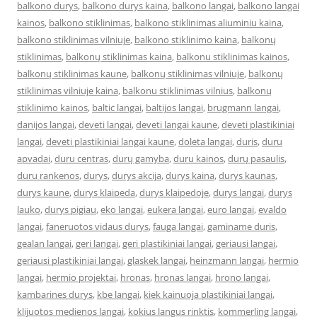
balkono durys
,
balkono durys kaina
,
balkono langai
,
balkono langai
kainos
,
balkono stiklinimas
,
balkono stiklinimas aliuminiu kaina
,
balkono stiklinimas vilniuje
,
balkono stiklinimo kaina
,
balkonų
stiklinimas
,
balkonų stiklinimas kaina
,
balkonu stiklinimas kainos
,
balkonų stiklinimas kaune
,
balkonų stiklinimas vilniuje
,
balkonų
stiklinimas vilniuje kaina
,
balkonu stiklinimas vilnius
,
balkonų
stiklinimo kainos
,
baltic langai
,
baltijos langai
,
brugmann langai
,
danijos langai
,
deveti langai
,
deveti langai kaune
,
deveti plastikiniai
langai
,
deveti plastikiniai langai kaune
,
doleta langai
,
duris
,
duru
apvadai
,
duru centras
,
durų gamyba
,
duru kainos
,
durų pasaulis
,
duru rankenos
,
durys
,
durys akcija
,
durys kaina
,
durys kaunas
,
durys kaune
,
durys klaipeda
,
durys klaipedoje
,
durys langai
,
durys
lauko
,
durys pigiau
,
eko langai
,
eukera langai
,
euro langai
,
evaldo
langai
,
faneruotos vidaus durys
,
fauga langai
,
gaminame duris
,
gealan langai
,
geri langai
,
geri plastikiniai langai
,
geriausi langai
,
geriausi plastikiniai langai
,
glaskek langai
,
heinzmann langai
,
hermio
langai
,
hermio projektai
,
hronas
,
hronas langai
,
hrono langai
,
kambarines durys
,
kbe langai
,
kiek kainuoja plastikiniai langai
,
klijuotos medienos langai
,
kokius langus rinktis
,
kommerling langai
,