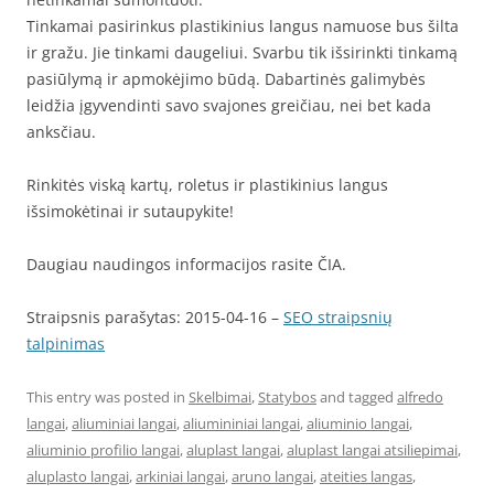
Tinkamai pasirinkus plastikinius langus namuose bus šilta
ir gražu. Jie tinkami daugeliui. Svarbu tik išsirinkti tinkamą
pasiūlymą ir apmokėjimo būdą. Dabartinės galimybės
leidžia įgyvendinti savo svajones greičiau, nei bet kada
anksčiau.
Rinkitės viską kartų, roletus ir plastikinius langus
išsimokėtinai ir sutaupykite!
Daugiau naudingos informacijos rasite ČIA.
Straipsnis parašytas: 2015-04-16 –
SEO straipsnių
talpinimas
This entry was posted in
Skelbimai
,
Statybos
and tagged
alfredo
langai
,
aliuminiai langai
,
aliumininiai langai
,
aliuminio langai
,
aliuminio profilio langai
,
aluplast langai
,
aluplast langai atsiliepimai
,
aluplasto langai
,
arkiniai langai
,
aruno langai
,
ateities langas
,