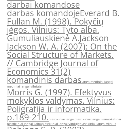
darbai komandose
darbas komandoje
Everard B.
Fullan M. (1998). Pokyčių
jėgos. Vilnius: Tyto alba.
Gumuliauskienė A.
Jackson
Jackson W. A. (2007): On the
Social Structure of Markets.
// Cambridge Journal of
Economics 31(2)
komandinis darbas
langai
mediniai langai
mediniai langai vilniuje
Morris G. (1997). Efektyvus
mokyklos valdymas. Vilnius:
Poligrafija ir informatika.
p.189-210.
plastikiniai langai
plastikiniai langai issimoketinai
plastikiniai langai kaina
plastikiniai langai vilniuje
plastikiniai langai vilnius