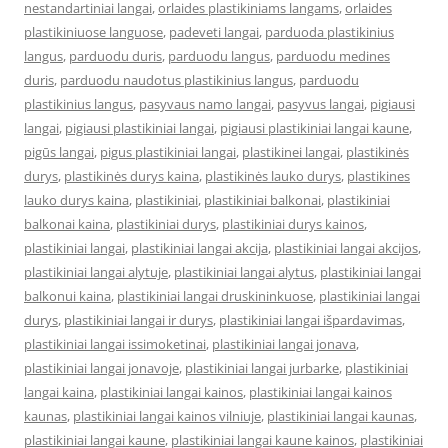
nestandartiniai langai
,
orlaides plastikiniams langams
,
orlaides
plastikiniuose languose
,
padeveti langai
,
parduoda plastikinius
langus
,
parduodu duris
,
parduodu langus
,
parduodu medines
duris
,
parduodu naudotus plastikinius langus
,
parduodu
plastikinius langus
,
pasyvaus namo langai
,
pasyvus langai
,
pigiausi
langai
,
pigiausi plastikiniai langai
,
pigiausi plastikiniai langai kaune
,
pigūs langai
,
pigus plastikiniai langai
,
plastikinei langai
,
plastikinės
durys
,
plastikinės durys kaina
,
plastikinės lauko durys
,
plastikines
lauko durys kaina
,
plastikiniai
,
plastikiniai balkonai
,
plastikiniai
balkonai kaina
,
plastikiniai durys
,
plastikiniai durys kainos
,
plastikiniai langai
,
plastikiniai langai akcija
,
plastikiniai langai akcijos
,
plastikiniai langai alytuje
,
plastikiniai langai alytus
,
plastikiniai langai
balkonui kaina
,
plastikiniai langai druskininkuose
,
plastikiniai langai
durys
,
plastikiniai langai ir durys
,
plastikiniai langai išpardavimas
,
plastikiniai langai issimoketinai
,
plastikiniai langai jonava
,
plastikiniai langai jonavoje
,
plastikiniai langai jurbarke
,
plastikiniai
langai kaina
,
plastikiniai langai kainos
,
plastikiniai langai kainos
kaunas
,
plastikiniai langai kainos vilniuje
,
plastikiniai langai kaunas
,
plastikiniai langai kaune
,
plastikiniai langai kaune kainos
,
plastikiniai