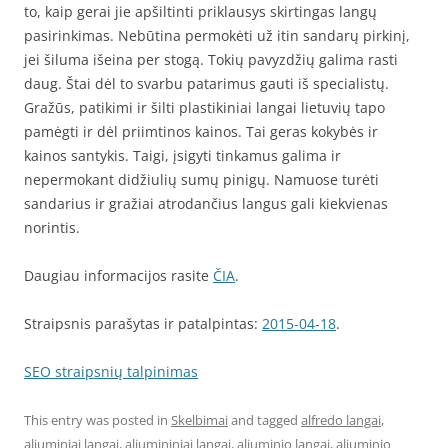
to, kaip gerai jie apšiltinti priklausys skirtingas langų
pasirinkimas. Nebūtina permokėti už itin sandarų pirkinį,
jei šiluma išeina per stogą. Tokių pavyzdžių galima rasti
daug. Štai dėl to svarbu patarimus gauti iš specialistų.
Gražūs, patikimi ir šilti plastikiniai langai lietuvių tapo
pamėgti ir dėl priimtinos kainos. Tai geras kokybės ir
kainos santykis. Taigi, įsigyti tinkamus galima ir
nepermokant didžiulių sumų pinigų. Namuose turėti
sandarius ir gražiai atrodančius langus gali kiekvienas
norintis.
Daugiau informacijos rasite
ČIA
.
Straipsnis parašytas ir patalpintas:
2015-04-18
.
SEO straipsnių talpinimas
This entry was posted in
Skelbimai
and tagged
alfredo langai
,
aliuminiai langai
,
aliumininiai langai
,
aliuminio langai
,
aliuminio