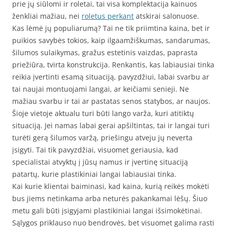
prie jų siūlomi ir roletai, tai visa komplektacija kainuos
ženkliai mažiau, nei
roletus perkant
atskirai salonuose.
Kas lėmė jų populiarumą? Tai ne tik priimtina kaina, bet ir
puikios savybės tokios, kaip ilgaamžiškumas, sandarumas,
šilumos sulaikymas, gražus estetinis vaizdas, paprasta
priežiūra, tvirta konstrukcija. Renkantis, kas labiausiai tinka
reikia įvertinti esamą situaciją, pavyzdžiui, labai svarbu ar
tai naujai montuojami langai, ar keičiami senieji. Ne
mažiau svarbu ir tai ar pastatas senos statybos, ar naujos.
Šioje vietoje aktualu turi būti lango varža, kuri atitiktų
situaciją. Jei namas labai gerai apšiltintas, tai ir langai turi
turėti gerą šilumos varžą, priešingu atveju jų neverta
įsigyti. Tai tik pavyzdžiai, visuomet geriausia, kad
specialistai atvyktų į jūsų namus ir įvertinę situaciją
patartų, kurie plastikiniai langai labiausiai tinka.
Kai kurie klientai baiminasi, kad kaina, kurią reikės mokėti
bus jiems netinkama arba neturės pakankamai lėšų. Šiuo
metu gali būti įsigyjami plastikiniai langai išsimokėtinai.
Sąlygos priklauso nuo bendrovės, bet visuomet galima rasti