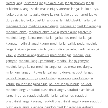
roletai
,
langų sistemos
,
langu skaiciuokle
,
langu spalvos
,
langų
stiklinimas
,
langu stiklinimas vilniuje
,
larnetos langai
,
lauko durys
,
lauko durys kaina
,
lauko durys kainos
,
lauko durys namui
,
lauko
durys siauliai
,
lauko plastikines durys
,
lenkiski plastikiniai langai
,
medinės durys
,
medinės lauko durys
,
mediniai ar plastikiniai langai
,
mediniai langai
,
mediniai langai akcija
,
mediniai langai alytus
,
mediniai langai kaina
,
mediniai langai kainos
,
mediniai langai
kaunas
,
mediniai langai kaune
,
mediniai langai klaipeda
,
mediniai
langai klaipedoje
,
mediniai langai su stiklo paketu
,
mediniai langai
vilniuje
,
mediniai langai vilnius
,
medinis langas
,
medinių durų
gamyba
,
mediniu langu gamintojai
,
medinių langų gamyba
,
mediniu langu kaina
,
mediniu langu kainos
,
metalines durys
,
millenium langai
,
mituvos langai
,
namo durys
,
naudoti langai
,
naudoti langai ir durys
,
naudoti langai kaunas
,
naudoti langai
kaune
,
naudoti langai vilniuje
,
naudoti langai vilnius
,
naudoti
mediniai langai
,
naudoti plastikiniai langai
,
naudoti plastikiniai
langai ir durys
,
naudoti plastikiniai langai kainos
,
naudoti
plastikiniai langai kaunas
,
naudoti plastikiniai langai kaune
,
naudoti
plastikiniai langai klaipeda
,
naudoti plastikiniai langai kretinga
,