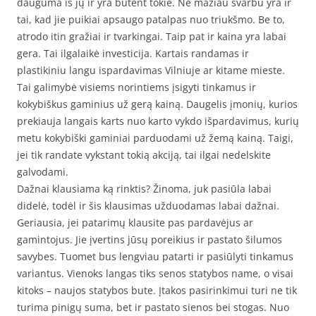
dauguma iš jų ir yra būtent tokie. Ne mažiau svarbu yra ir
tai, kad jie puikiai apsaugo patalpas nuo triukšmo. Be to,
atrodo itin gražiai ir tvarkingai. Taip pat ir kaina yra labai
gera. Tai ilgalaikė investicija. Kartais randamas ir
plastikiniu langu ispardavimas Vilniuje ar kitame mieste.
Tai galimybė visiems norintiems įsigyti tinkamus ir
kokybiškus gaminius už gerą kainą. Daugelis įmonių, kurios
prekiauja langais karts nuo karto vykdo išpardavimus, kurių
metu kokybiški gaminiai parduodami už žemą kainą. Taigi,
jei tik randate vykstant tokią akciją, tai ilgai nedelskite
galvodami.
Dažnai klausiama ką rinktis? Žinoma, juk pasiūla labai
didelė, todėl ir šis klausimas užduodamas labai dažnai.
Geriausia, jei patarimų klausite pas pardavėjus ar
gamintojus. Jie įvertins jūsų poreikius ir pastato šilumos
savybes. Tuomet bus lengviau patarti ir pasiūlyti tinkamus
variantus. Vienoks langas tiks senos statybos name, o visai
kitoks – naujos statybos bute. Įtakos pasirinkimui turi ne tik
turima pinigų suma, bet ir pastato sienos bei stogas. Nuo