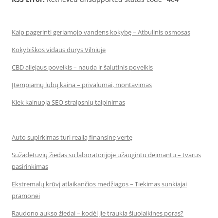
Kaip pagerinti geriamojo vandens kokybę – Atbulinis osmosas
Kokybiškos vidaus durys Vilniuje
CBD aliejaus poveikis – nauda ir šalutinis poveikis
Įtempiamų lubų kaina – privalumai, montavimas
Kiek kainuoja SEO straipsnių talpinimas
Auto supirkimas turi realią finansinę vertę
Sužadėtuvių žiedas su laboratorijoje užaugintu deimantu – tvarus
pasirinkimas
Ekstremalų krūvį atlaikančios medžiagos – Tiekimas sunkiajai
pramonei
Raudono aukso žiedai – kodėl jie traukia šiuolaikines poras?