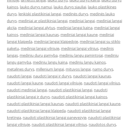
vilniuje
,
larnetos langai
,
lauko durys
,
lauko durys kaina
,
lauko durys
kainos
,
lauko durys namui
,
lauko durys siauliai
,
lauko plastikines
durys
,
lenkiski plastikiniai langai
,
medinės durys
,
medinės lauko
durys
,
mediniai ar plastikiniai langai
,
mediniai langai
,
mediniai langai
akcija
,
mediniai langai alytus
,
mediniai langai kaina
,
mediniai langai
kainos
,
mediniai langai kaunas
,
mediniai langai kaune
,
mediniai
langai klaipeda
,
mediniai langai klaipedoje
,
mediniai langai su stiklo
paketu
,
mediniai langai vilniuje
,
mediniai langai vilnius
,
medinis
langas
,
medinių durų gamyba
,
mediniu langu gamintojai
,
medinių
langų gamyba
,
mediniu langu kaina
,
mediniu langu kainos
,
metalines durys
,
millenium langai
,
mituvos langai
,
namo durys
,
naudoti langai
,
naudoti langai ir durys
,
naudoti langai kaunas
,
naudoti langai kaune
,
naudoti langai vilniuje
,
naudoti langai vilnius
,
naudoti mediniai langai
,
naudoti plastikiniai langai
,
naudoti
plastikiniai langai ir durys
,
naudoti plastikiniai langai kainos
,
naudoti plastikiniai langai kaunas
,
naudoti plastikiniai langai kaune
,
naudoti plastikiniai langai klaipeda
,
naudoti plastikiniai langai
kretinga
,
naudoti plastikiniai langai panevezyje
,
naudoti plastikiniai
langai vilniuje
,
naudoti plastikiniai langai vilnius
,
naudotos durys
,