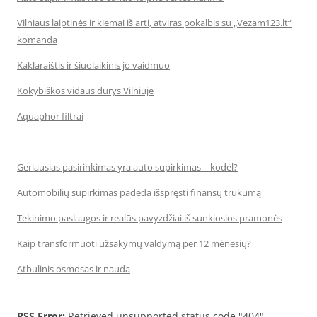
Vilniaus laiptinės ir kiemai iš arti, atviras pokalbis su „Vezam123.lt“
komanda
Kaklaraištis ir šiuolaikinis jo vaidmuo
Kokybiškos vidaus durys Vilniuje
Aquaphor filtrai
Geriausias pasirinkimas yra auto supirkimas – kodėl?
Automobilių supirkimas padeda išspręsti finansų trūkumą
Tekinimo paslaugos ir realūs pavyzdžiai iš sunkiosios pramonės
Kaip transformuoti užsakymų valdymą per 12 mėnesių?
Atbulinis osmosas ir nauda
RSS Error:
Retrieved unsupported status code "404"