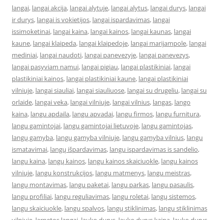
langai
,
langai akcija
,
langai alytuje
,
langai alytus
,
langai durys
,
langai
ir durys
,
langai is vokietijos
,
langai ispardavimas
,
langai
issimoketinai
,
langai kaina
,
langai kainos
,
langai kaunas
,
langai
kaune
,
langai klaipeda
,
langai klaipedoje
,
langai marijampole
,
langai
mediniai
,
langai naudoti
,
langai panevezyje
,
langai panevezys
,
langai pasyviam namui
,
langai pigiau
,
langai plastikiniai
,
langai
plastikiniai kainos
,
langai plastikiniai kaune
,
langai plastikiniai
vilniuje
,
langai siauliai
,
langai siauliuose
,
langai su drugeliu
,
langai su
orlaide
,
langai veka
,
langai vilniuje
,
langai vilnius
,
langas
,
lango
kaina
,
langu apdaila
,
langu apvadai
,
langu firmos
,
langu furnitura
,
langu gamintojai
,
langu gamintojai lietuvoje
,
langu gamintojas
,
langų gamyba
,
langų gamyba vilniuje
,
langu gamyba vilnius
,
langu
ismatavimai
,
langų išpardavimas
,
langu ispardavimas is sandelio
,
langu kaina
,
langų kainos
,
langu kainos skaiciuokle
,
langu kainos
vilniuje
,
langu konstrukcijos
,
langu matmenys
,
langu meistras
,
langų montavimas
,
langu paketai
,
langu parkas
,
langu pasaulis
,
langu profiliai
,
langu reguliavimas
,
langu roletai
,
langų sistemos
,
langu skaiciuokle
,
langu spalvos
,
langų stiklinimas
,
langu stiklinimas