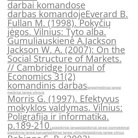
darbai komandose
darbas komandoje
Everard B.
Fullan M. (1998). Pokyčių
jėgos. Vilnius: Tyto alba.
Gumuliauskienė A.
Jackson
Jackson W. A. (2007): On the
Social Structure of Markets.
// Cambridge Journal of
Economics 31(2)
komandinis darbas
langai
mediniai langai
mediniai langai vilniuje
Morris G. (1997). Efektyvus
mokyklos valdymas. Vilnius:
Poligrafija ir informatika.
p.189-210.
plastikiniai langai
plastikiniai langai issimoketinai
plastikiniai langai kaina
plastikiniai langai vilniuje
plastikiniai langai vilnius