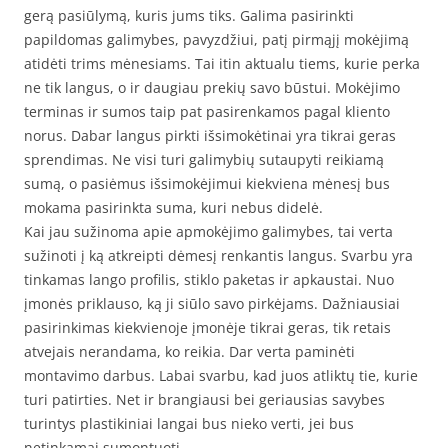
gerą pasiūlymą, kuris jums tiks. Galima pasirinkti
papildomas galimybes, pavyzdžiui, patį pirmąjį mokėjimą
atidėti trims mėnesiams. Tai itin aktualu tiems, kurie perka
ne tik langus, o ir daugiau prekių savo būstui. Mokėjimo
terminas ir sumos taip pat pasirenkamos pagal kliento
norus. Dabar langus pirkti išsimokėtinai yra tikrai geras
sprendimas. Ne visi turi galimybių sutaupyti reikiamą
sumą, o pasiėmus išsimokėjimui kiekviena mėnesį bus
mokama pasirinkta suma, kuri nebus didelė.
Kai jau sužinoma apie apmokėjimo galimybes, tai verta
sužinoti į ką atkreipti dėmesį renkantis langus. Svarbu yra
tinkamas lango profilis, stiklo paketas ir apkaustai. Nuo
įmonės priklauso, ką ji siūlo savo pirkėjams. Dažniausiai
pasirinkimas kiekvienoje įmonėje tikrai geras, tik retais
atvejais nerandama, ko reikia. Dar verta paminėti
montavimo darbus. Labai svarbu, kad juos atliktų tie, kurie
turi patirties. Net ir brangiausi bei geriausias savybes
turintys plastikiniai langai bus nieko verti, jei bus
netinkamai sumontuoti.