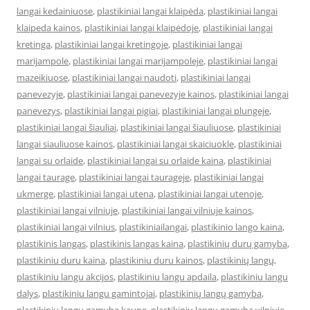
langai kedainiuose
,
plastikiniai langai klaipėda
,
plastikiniai langai
klaipeda kainos
,
plastikiniai langai klaipėdoje
,
plastikiniai langai
kretinga
,
plastikiniai langai kretingoje
,
plastikiniai langai
marijampole
,
plastikiniai langai marijampoleje
,
plastikiniai langai
mazeikiuose
,
plastikiniai langai naudoti
,
plastikiniai langai
panevezyje
,
plastikiniai langai panevezyje kainos
,
plastikiniai langai
panevezys
,
plastikiniai langai pigiai
,
plastikiniai langai plungeje
,
plastikiniai langai šiauliai
,
plastikiniai langai šiauliuose
,
plastikiniai
langai siauliuose kainos
,
plastikiniai langai skaiciuokle
,
plastikiniai
langai su orlaide
,
plastikiniai langai su orlaide kaina
,
plastikiniai
langai taurage
,
plastikiniai langai taurageje
,
plastikiniai langai
ukmerge
,
plastikiniai langai utena
,
plastikiniai langai utenoje
,
plastikiniai langai vilniuje
,
plastikiniai langai vilniuje kainos
,
plastikiniai langai vilnius
,
plastikiniailangai
,
plastikinio lango kaina
,
plastikinis langas
,
plastikinis langas kaina
,
plastikinių durų gamyba
,
plastikiniu duru kaina
,
plastikiniu duru kainos
,
plastikinių langų
,
plastikiniu langu akcijos
,
plastikiniu langu apdaila
,
plastikiniu langu
dalys
,
plastikiniu langu gamintojai
,
plastikinių langų gamyba
,