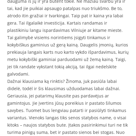
dauguma iš jų ir yra būtent tokie. Ne mažiau svarbu yra ir
tai, kad jie puikiai apsaugo patalpas nuo triukšmo. Be to,
atrodo itin gražiai ir tvarkingai. Taip pat ir kaina yra labai
gera. Tai ilgalaikė investicija. Kartais randamas ir
plastikiniu langu ispardavimas Vilniuje ar kitame mieste.
Tai galimybė visiems norintiems įsigyti tinkamus ir
kokybiškus gaminius už gerą kainą. Daugelis įmonių, kurios
prekiauja langais karts nuo karto vykdo išpardavimus, kurių
metu kokybiški gaminiai parduodami už žemą kainą. Taigi,
jei tik randate vykstant tokią akciją, tai ilgai nedelskite
galvodami.
Dažnai klausiama ką rinktis? Žinoma, juk pasiūla labai
didelė, todėl ir šis klausimas užduodamas labai dažnai.
Geriausia, jei patarimų klausite pas pardavėjus ar
gamintojus. Jie įvertins jūsų poreikius ir pastato šilumos
savybes. Tuomet bus lengviau patarti ir pasiūlyti tinkamus
variantus. Vienoks langas tiks senos statybos name, o visai
kitoks – naujos statybos bute. Įtakos pasirinkimui turi ne tik
turima pinigų suma, bet ir pastato sienos bei stogas. Nuo