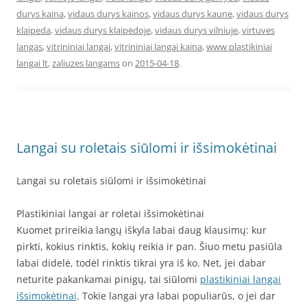
durys kaina
,
vidaus durys kainos
,
vidaus durys kaune
,
vidaus durys
klaipeda
,
vidaus durys klaipėdoje
,
vidaus durys vilniuje
,
virtuves
langas
,
vitrininiai langai
,
vitrininiai langai kaina
,
www plastikiniai
langai lt
,
zaliuzes langams
on
2015-04-18
.
Langai su roletais siūlomi ir išsimokėtinai
Langai su roletais siūlomi ir išsimokėtinai
Plastikiniai langai ar roletai išsimokėtinai
Kuomet prireikia langų iškyla labai daug klausimų: kur
pirkti, kokius rinktis, kokių reikia ir pan. Šiuo metu pasiūla
labai didelė, todėl rinktis tikrai yra iš ko. Net, jei dabar
neturite pakankamai pinigų, tai siūlomi
plastikiniai langai
išsimokėtinai
. Tokie langai yra labai populiarūs, o jei dar