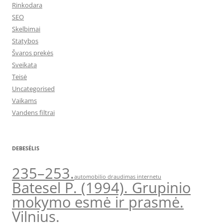
Rinkodara
SEO
Skelbimai
Statybos
Švaros prekės
Sveikata
Teisė
Uncategorised
Vaikams
Vandens filtrai
DEBESĖLIS
235–253.
automobilio draudimas internetu
Batesel P. (1994). Grupinio
mokymo esmė ir prasmė.
Vilnius.