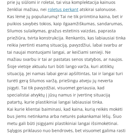
prie jų siūlomi ir roletai, tai visa komplektacija kainuos
ženkliai mažiau, nei
roletus perkant
atskirai salonuose.
Kas lėmė jų populiarumą? Tai ne tik priimtina kaina, bet ir
puikios savybės tokios, kaip ilgaamžiškumas, sandarumas,
šilumos sulaikymas, gražus estetinis vaizdas, paprasta
priežiūra, tvirta konstrukcija. Renkantis, kas labiausiai tinka
reikia įvertinti esamą situaciją, pavyzdžiui, labai svarbu ar
tai naujai montuojami langai, ar keičiami senieji. Ne
mažiau svarbu ir tai ar pastatas senos statybos, ar naujos.
Šioje vietoje aktualu turi būti lango varža, kuri atitiktų
situaciją. Jei namas labai gerai apšiltintas, tai ir langai turi
turėti gerą šilumos varžą, priešingu atveju jų neverta
įsigyti. Tai tik pavyzdžiai, visuomet geriausia, kad
specialistai atvyktų į jūsų namus ir įvertinę situaciją
patartų, kurie plastikiniai langai labiausiai tinka.
Kai kurie klientai baiminasi, kad kaina, kurią reikės mokėti
bus jiems netinkama arba neturės pakankamai lėšų. Šiuo
metu gali būti įsigyjami plastikiniai langai išsimokėtinai.
Sąlygos priklauso nuo bendrovės, bet visuomet galima rasti