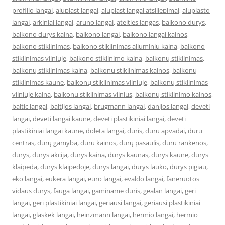
profilio langai
,
aluplast langai
,
aluplast langai atsiliepimai
,
aluplasto
langai
,
arkiniai langai
,
aruno langai
,
ateities langas
,
balkono durys
,
balkono durys kaina
,
balkono langai
,
balkono langai kainos
,
balkono stiklinimas
,
balkono stiklinimas aliuminiu kaina
,
balkono
stiklinimas vilniuje
,
balkono stiklinimo kaina
,
balkonų stiklinimas
,
balkonų stiklinimas kaina
,
balkonu stiklinimas kainos
,
balkonų
stiklinimas kaune
,
balkonų stiklinimas vilniuje
,
balkonų stiklinimas
vilniuje kaina
,
balkonu stiklinimas vilnius
,
balkonų stiklinimo kainos
,
baltic langai
,
baltijos langai
,
brugmann langai
,
danijos langai
,
deveti
langai
,
deveti langai kaune
,
deveti plastikiniai langai
,
deveti
plastikiniai langai kaune
,
doleta langai
,
duris
,
duru apvadai
,
duru
centras
,
durų gamyba
,
duru kainos
,
durų pasaulis
,
duru rankenos
,
durys
,
durys akcija
,
durys kaina
,
durys kaunas
,
durys kaune
,
durys
klaipeda
,
durys klaipedoje
,
durys langai
,
durys lauko
,
durys pigiau
,
eko langai
,
eukera langai
,
euro langai
,
evaldo langai
,
faneruotos
vidaus durys
,
fauga langai
,
gaminame duris
,
gealan langai
,
geri
langai
,
geri plastikiniai langai
,
geriausi langai
,
geriausi plastikiniai
langai
,
glaskek langai
,
heinzmann langai
,
hermio langai
,
hermio