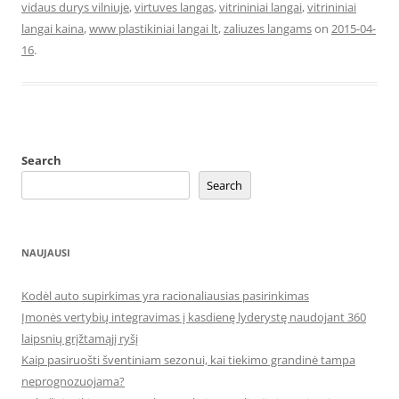
vidaus durys vilniuje
,
virtuves langas
,
vitrininiai langai
,
vitrininiai
langai kaina
,
www plastikiniai langai lt
,
zaliuzes langams
on
2015-04-
16
.
Search
Search
NAUJAUSI
Kodėl auto supirkimas yra racionaliausias pasirinkimas
Įmonės vertybių integravimas į kasdienę lyderystę naudojant 360
laipsnių grįžtamąjį ryšį
Kaip pasiruošti šventiniam sezonui, kai tiekimo grandinė tampa
neprognozuojama?