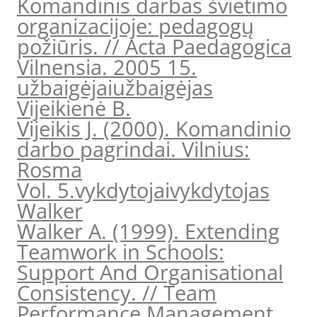
Komandinis darbas švietimo
organizacijoje: pedagogų
požiūris. // Acta Paedagogica
Vilnensia. 2005 15.
užbaigėjai
užbaigėjas
Vijeikienė B.
Vijeikis J. (2000). Komandinio
darbo pagrindai. Vilnius:
Rosma
Vol. 5.
vykdytojai
vykdytojas
Walker
Walker A. (1999). Extending
Teamwork in Schools:
Support And Organisational
Consistency. // Team
Performance Management