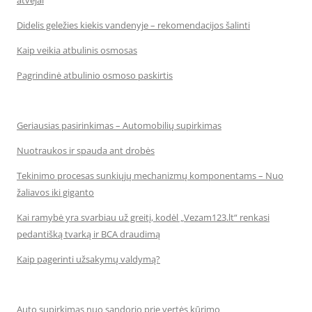
atvejai
Didelis geležies kiekis vandenyje – rekomendacijos šalinti
Kaip veikia atbulinis osmosas
Pagrindinė atbulinio osmoso paskirtis
Geriausias pasirinkimas – Automobilių supirkimas
Nuotraukos ir spauda ant drobės
Tekinimo procesas sunkiųjų mechanizmų komponentams – Nuo
žaliavos iki giganto
Kai ramybė yra svarbiau už greitį, kodėl „Vezam123.lt“ renkasi
pedantišką tvarką ir BCA draudimą
Kaip pagerinti užsakymų valdymą?
Auto supirkimas nuo sandorio prie vertės kūrimo