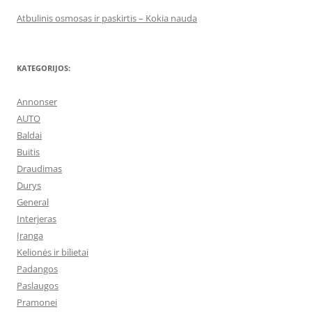
Atbulinis osmosas ir paskirtis – Kokia nauda
KATEGORIJOS:
Annonser
AUTO
Baldai
Buitis
Draudimas
Durys
General
Interjeras
Įranga
Kelionės ir bilietai
Padangos
Paslaugos
Pramonei