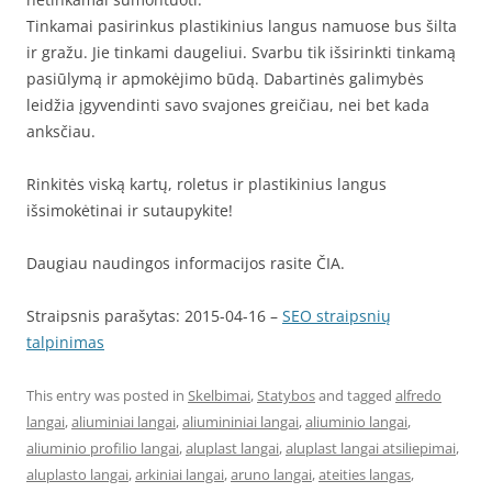
Tinkamai pasirinkus plastikinius langus namuose bus šilta
ir gražu. Jie tinkami daugeliui. Svarbu tik išsirinkti tinkamą
pasiūlymą ir apmokėjimo būdą. Dabartinės galimybės
leidžia įgyvendinti savo svajones greičiau, nei bet kada
anksčiau.
Rinkitės viską kartų, roletus ir plastikinius langus
išsimokėtinai ir sutaupykite!
Daugiau naudingos informacijos rasite ČIA.
Straipsnis parašytas: 2015-04-16 –
SEO straipsnių
talpinimas
This entry was posted in
Skelbimai
,
Statybos
and tagged
alfredo
langai
,
aliuminiai langai
,
aliumininiai langai
,
aliuminio langai
,
aliuminio profilio langai
,
aluplast langai
,
aluplast langai atsiliepimai
,
aluplasto langai
,
arkiniai langai
,
aruno langai
,
ateities langas
,