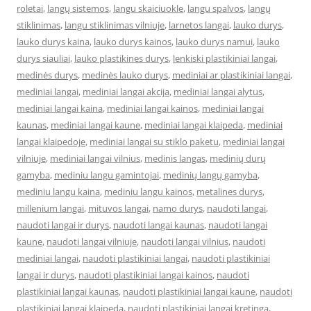
roletai
,
langų sistemos
,
langu skaiciuokle
,
langu spalvos
,
langų
stiklinimas
,
langu stiklinimas vilniuje
,
larnetos langai
,
lauko durys
,
lauko durys kaina
,
lauko durys kainos
,
lauko durys namui
,
lauko
durys siauliai
,
lauko plastikines durys
,
lenkiski plastikiniai langai
,
medinės durys
,
medinės lauko durys
,
mediniai ar plastikiniai langai
,
mediniai langai
,
mediniai langai akcija
,
mediniai langai alytus
,
mediniai langai kaina
,
mediniai langai kainos
,
mediniai langai
kaunas
,
mediniai langai kaune
,
mediniai langai klaipeda
,
mediniai
langai klaipedoje
,
mediniai langai su stiklo paketu
,
mediniai langai
vilniuje
,
mediniai langai vilnius
,
medinis langas
,
medinių durų
gamyba
,
mediniu langu gamintojai
,
medinių langų gamyba
,
mediniu langu kaina
,
mediniu langu kainos
,
metalines durys
,
millenium langai
,
mituvos langai
,
namo durys
,
naudoti langai
,
naudoti langai ir durys
,
naudoti langai kaunas
,
naudoti langai
kaune
,
naudoti langai vilniuje
,
naudoti langai vilnius
,
naudoti
mediniai langai
,
naudoti plastikiniai langai
,
naudoti plastikiniai
langai ir durys
,
naudoti plastikiniai langai kainos
,
naudoti
plastikiniai langai kaunas
,
naudoti plastikiniai langai kaune
,
naudoti
plastikiniai langai klaipeda
,
naudoti plastikiniai langai kretinga
,