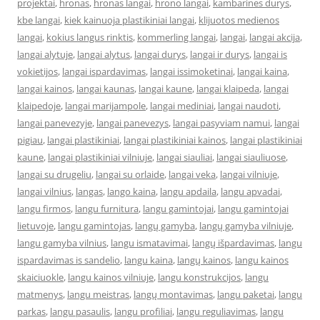
projektai
,
hronas
,
hronas langai
,
hrono langai
,
kambarines durys
,
kbe langai
,
kiek kainuoja plastikiniai langai
,
klijuotos medienos
langai
,
kokius langus rinktis
,
kommerling langai
,
langai
,
langai akcija
,
langai alytuje
,
langai alytus
,
langai durys
,
langai ir durys
,
langai is
vokietijos
,
langai ispardavimas
,
langai issimoketinai
,
langai kaina
,
langai kainos
,
langai kaunas
,
langai kaune
,
langai klaipeda
,
langai
klaipedoje
,
langai marijampole
,
langai mediniai
,
langai naudoti
,
langai panevezyje
,
langai panevezys
,
langai pasyviam namui
,
langai
pigiau
,
langai plastikiniai
,
langai plastikiniai kainos
,
langai plastikiniai
kaune
,
langai plastikiniai vilniuje
,
langai siauliai
,
langai siauliuose
,
langai su drugeliu
,
langai su orlaide
,
langai veka
,
langai vilniuje
,
langai vilnius
,
langas
,
lango kaina
,
langu apdaila
,
langu apvadai
,
langu firmos
,
langu furnitura
,
langu gamintojai
,
langu gamintojai
lietuvoje
,
langu gamintojas
,
langų gamyba
,
langų gamyba vilniuje
,
langu gamyba vilnius
,
langu ismatavimai
,
langų išpardavimas
,
langu
ispardavimas is sandelio
,
langu kaina
,
langų kainos
,
langu kainos
skaiciuokle
,
langu kainos vilniuje
,
langu konstrukcijos
,
langu
matmenys
,
langu meistras
,
langų montavimas
,
langu paketai
,
langu
parkas
,
langu pasaulis
,
langu profiliai
,
langu reguliavimas
,
langu