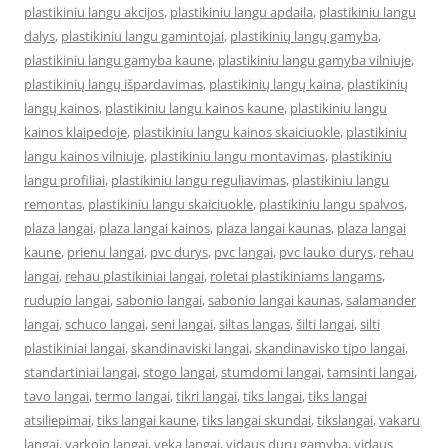
plastikiniu langu akcijos
,
plastikiniu langu apdaila
,
plastikiniu langu
dalys
,
plastikiniu langu gamintojai
,
plastikinių langų gamyba
,
plastikiniu langu gamyba kaune
,
plastikiniu langu gamyba vilniuje
,
plastikinių langų išpardavimas
,
plastikinių langų kaina
,
plastikinių
langų kainos
,
plastikiniu langu kainos kaune
,
plastikiniu langu
kainos klaipedoje
,
plastikiniu langu kainos skaiciuokle
,
plastikiniu
langu kainos vilniuje
,
plastikiniu langu montavimas
,
plastikiniu
langu profiliai
,
plastikiniu langu reguliavimas
,
plastikiniu langu
remontas
,
plastikiniu langu skaiciuokle
,
plastikiniu langu spalvos
,
plaza langai
,
plaza langai kainos
,
plaza langai kaunas
,
plaza langai
kaune
,
prienu langai
,
pvc durys
,
pvc langai
,
pvc lauko durys
,
rehau
langai
,
rehau plastikiniai langai
,
roletai plastikiniams langams
,
rudupio langai
,
sabonio langai
,
sabonio langai kaunas
,
salamander
langai
,
schuco langai
,
seni langai
,
siltas langas
,
šilti langai
,
silti
plastikiniai langai
,
skandinaviski langai
,
skandinavisko tipo langai
,
standartiniai langai
,
stogo langai
,
stumdomi langai
,
tamsinti langai
,
tavo langai
,
termo langai
,
tikri langai
,
tiks langai
,
tiks langai
atsiliepimai
,
tiks langai kaune
,
tiks langai skundai
,
tikslangai
,
vakaru
langai
,
varkojo langai
,
veka langai
,
vidaus durų gamyba
,
vidaus