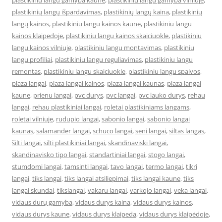
plastikiniu langu gamyba kaune
,
plastikiniu langu gamyba vilniuje
,
plastikinių langų išpardavimas
,
plastikinių langų kaina
,
plastikinių
langų kainos
,
plastikiniu langu kainos kaune
,
plastikiniu langu
kainos klaipedoje
,
plastikiniu langu kainos skaiciuokle
,
plastikiniu
langu kainos vilniuje
,
plastikiniu langu montavimas
,
plastikiniu
langu profiliai
,
plastikiniu langu reguliavimas
,
plastikiniu langu
remontas
,
plastikiniu langu skaiciuokle
,
plastikiniu langu spalvos
,
plaza langai
,
plaza langai kainos
,
plaza langai kaunas
,
plaza langai
kaune
,
prienu langai
,
pvc durys
,
pvc langai
,
pvc lauko durys
,
rehau
langai
,
rehau plastikiniai langai
,
roletai plastikiniams langams
,
roletai vilniuje
,
rudupio langai
,
sabonio langai
,
sabonio langai
kaunas
,
salamander langai
,
schuco langai
,
seni langai
,
siltas langas
,
šilti langai
,
silti plastikiniai langai
,
skandinaviski langai
,
skandinavisko tipo langai
,
standartiniai langai
,
stogo langai
,
stumdomi langai
,
tamsinti langai
,
tavo langai
,
termo langai
,
tikri
langai
,
tiks langai
,
tiks langai atsiliepimai
,
tiks langai kaune
,
tiks
langai skundai
,
tikslangai
,
vakaru langai
,
varkojo langai
,
veka langai
,
vidaus durų gamyba
,
vidaus durys kaina
,
vidaus durys kainos
,
vidaus durys kaune
,
vidaus durys klaipeda
,
vidaus durys klaipėdoje
,