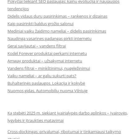
Pokyčiai teikiant SEO paslaugas: kainų evoliucija ir naujausios
tendencijos
Didelis vidaus durų pasirinkimas – rankenos ir dizainas
Kaip pasirinkti baldus grožio salonui
Mediniai vaikų žaidimo nameliai – didelis pasirinkimas
Naudinga vasarines padangas pirkti internetu
Gerai savijautai – vandens filtrai
Kodėl Forever produktai perkami internetu
Amway produktai – užsakymai internetu
Vandens filtrai – minkštinimui, nugeležinimui
Vaikų nameliai – ar galiu sukurti pats?
Buhalterinės paslaugos. Lokacija ir kokybė
Nuomos gidas. Automobilių nuoma Vilniuje
Ką stebėti 2025 m. siekiant įvairialypės darbo aplinkos – Įvairovės,
lygybės ir įtraukties matavimai
Cross-dockingas: privalumai, ribotumai ir tinkamiausi taikymo