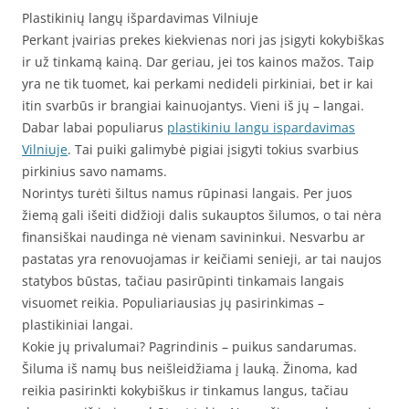
Plastikinių langų išpardavimas Vilniuje
Perkant įvairias prekes kiekvienas nori jas įsigyti kokybiškas
ir už tinkamą kainą. Dar geriau, jei tos kainos mažos. Taip
yra ne tik tuomet, kai perkami nedideli pirkiniai, bet ir kai
itin svarbūs ir brangiai kainuojantys. Vieni iš jų – langai.
Dabar labai populiarus
plastikiniu langu ispardavimas
Vilniuje
. Tai puiki galimybė pigiai įsigyti tokius svarbius
pirkinius savo namams.
Norintys turėti šiltus namus rūpinasi langais. Per juos
žiemą gali išeiti didžioji dalis sukauptos šilumos, o tai nėra
finansiškai naudinga nė vienam savininkui. Nesvarbu ar
pastatas yra renovuojamas ir keičiami senieji, ar tai naujos
statybos būstas, tačiau pasirūpinti tinkamais langais
visuomet reikia. Populiariausias jų pasirinkimas –
plastikiniai langai.
Kokie jų privalumai? Pagrindinis – puikus sandarumas.
Šiluma iš namų bus neišleidžiama į lauką. Žinoma, kad
reikia pasirinkti kokybiškus ir tinkamus langus, tačiau