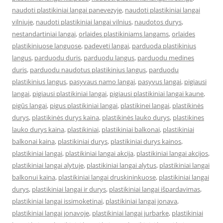
naudoti plastikiniai langai panevezyje
,
naudoti plastikiniai langai
vilniuje
,
naudoti plastikiniai langai vilnius
,
naudotos durys
,
nestandartiniai langai
,
orlaides plastikiniams langams
,
orlaides
plastikiniuose languose
,
padeveti langai
,
parduoda plastikinius
langus
,
parduodu duris
,
parduodu langus
,
parduodu medines
duris
,
parduodu naudotus plastikinius langus
,
parduodu
plastikinius langus
,
pasyvaus namo langai
,
pasyvus langai
,
pigiausi
langai
,
pigiausi plastikiniai langai
,
pigiausi plastikiniai langai kaune
,
pigūs langai
,
pigus plastikiniai langai
,
plastikinei langai
,
plastikinės
durys
,
plastikinės durys kaina
,
plastikinės lauko durys
,
plastikines
lauko durys kaina
,
plastikiniai
,
plastikiniai balkonai
,
plastikiniai
balkonai kaina
,
plastikiniai durys
,
plastikiniai durys kainos
,
plastikiniai langai
,
plastikiniai langai akcija
,
plastikiniai langai akcijos
,
plastikiniai langai alytuje
,
plastikiniai langai alytus
,
plastikiniai langai
balkonui kaina
,
plastikiniai langai druskininkuose
,
plastikiniai langai
durys
,
plastikiniai langai ir durys
,
plastikiniai langai išpardavimas
,
plastikiniai langai issimoketinai
,
plastikiniai langai jonava
,
plastikiniai langai jonavoje
,
plastikiniai langai jurbarke
,
plastikiniai