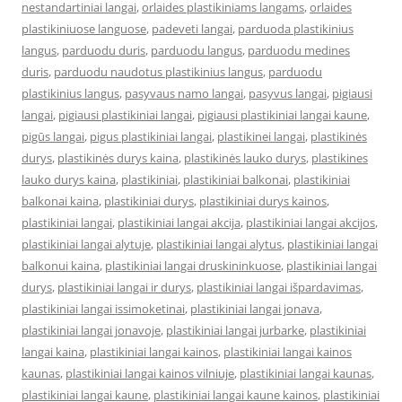
nestandartiniai langai
,
orlaides plastikiniams langams
,
orlaides
plastikiniuose languose
,
padeveti langai
,
parduoda plastikinius
langus
,
parduodu duris
,
parduodu langus
,
parduodu medines
duris
,
parduodu naudotus plastikinius langus
,
parduodu
plastikinius langus
,
pasyvaus namo langai
,
pasyvus langai
,
pigiausi
langai
,
pigiausi plastikiniai langai
,
pigiausi plastikiniai langai kaune
,
pigūs langai
,
pigus plastikiniai langai
,
plastikinei langai
,
plastikinės
durys
,
plastikinės durys kaina
,
plastikinės lauko durys
,
plastikines
lauko durys kaina
,
plastikiniai
,
plastikiniai balkonai
,
plastikiniai
balkonai kaina
,
plastikiniai durys
,
plastikiniai durys kainos
,
plastikiniai langai
,
plastikiniai langai akcija
,
plastikiniai langai akcijos
,
plastikiniai langai alytuje
,
plastikiniai langai alytus
,
plastikiniai langai
balkonui kaina
,
plastikiniai langai druskininkuose
,
plastikiniai langai
durys
,
plastikiniai langai ir durys
,
plastikiniai langai išpardavimas
,
plastikiniai langai issimoketinai
,
plastikiniai langai jonava
,
plastikiniai langai jonavoje
,
plastikiniai langai jurbarke
,
plastikiniai
langai kaina
,
plastikiniai langai kainos
,
plastikiniai langai kainos
kaunas
,
plastikiniai langai kainos vilniuje
,
plastikiniai langai kaunas
,
plastikiniai langai kaune
,
plastikiniai langai kaune kainos
,
plastikiniai