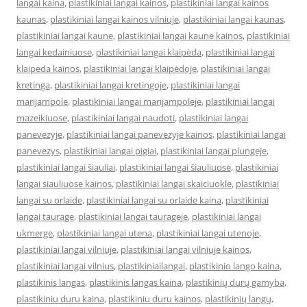
langai kaina
,
plastikiniai langai kainos
,
plastikiniai langai kainos
kaunas
,
plastikiniai langai kainos vilniuje
,
plastikiniai langai kaunas
,
plastikiniai langai kaune
,
plastikiniai langai kaune kainos
,
plastikiniai
langai kedainiuose
,
plastikiniai langai klaipėda
,
plastikiniai langai
klaipeda kainos
,
plastikiniai langai klaipėdoje
,
plastikiniai langai
kretinga
,
plastikiniai langai kretingoje
,
plastikiniai langai
marijampole
,
plastikiniai langai marijampoleje
,
plastikiniai langai
mazeikiuose
,
plastikiniai langai naudoti
,
plastikiniai langai
panevezyje
,
plastikiniai langai panevezyje kainos
,
plastikiniai langai
panevezys
,
plastikiniai langai pigiai
,
plastikiniai langai plungeje
,
plastikiniai langai šiauliai
,
plastikiniai langai šiauliuose
,
plastikiniai
langai siauliuose kainos
,
plastikiniai langai skaiciuokle
,
plastikiniai
langai su orlaide
,
plastikiniai langai su orlaide kaina
,
plastikiniai
langai taurage
,
plastikiniai langai taurageje
,
plastikiniai langai
ukmerge
,
plastikiniai langai utena
,
plastikiniai langai utenoje
,
plastikiniai langai vilniuje
,
plastikiniai langai vilniuje kainos
,
plastikiniai langai vilnius
,
plastikiniailangai
,
plastikinio lango kaina
,
plastikinis langas
,
plastikinis langas kaina
,
plastikinių durų gamyba
,
plastikiniu duru kaina
,
plastikiniu duru kainos
,
plastikinių langų
,