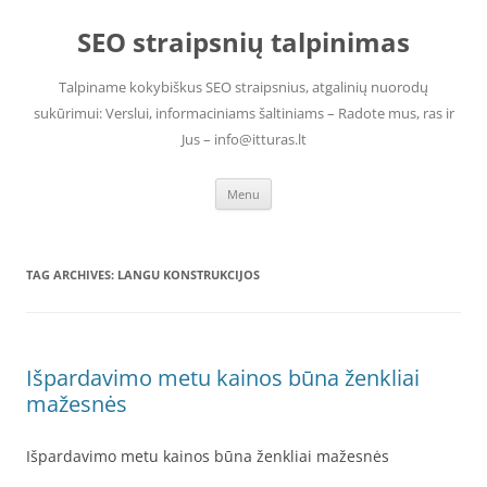
Skip
to
SEO straipsnių talpinimas
content
Talpiname kokybiškus SEO straipsnius, atgalinių nuorodų
sukūrimui: Verslui, informaciniams šaltiniams – Radote mus, ras ir
Jus – info@itturas.lt
Menu
TAG ARCHIVES:
LANGU KONSTRUKCIJOS
Išpardavimo metu kainos būna ženkliai
mažesnės
Išpardavimo metu kainos būna ženkliai mažesnės