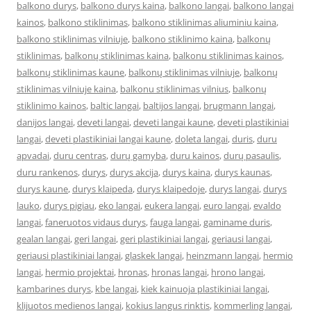
balkono durys
,
balkono durys kaina
,
balkono langai
,
balkono langai
kainos
,
balkono stiklinimas
,
balkono stiklinimas aliuminiu kaina
,
balkono stiklinimas vilniuje
,
balkono stiklinimo kaina
,
balkonų
stiklinimas
,
balkonų stiklinimas kaina
,
balkonu stiklinimas kainos
,
balkonų stiklinimas kaune
,
balkonų stiklinimas vilniuje
,
balkonų
stiklinimas vilniuje kaina
,
balkonu stiklinimas vilnius
,
balkonų
stiklinimo kainos
,
baltic langai
,
baltijos langai
,
brugmann langai
,
danijos langai
,
deveti langai
,
deveti langai kaune
,
deveti plastikiniai
langai
,
deveti plastikiniai langai kaune
,
doleta langai
,
duris
,
duru
apvadai
,
duru centras
,
durų gamyba
,
duru kainos
,
durų pasaulis
,
duru rankenos
,
durys
,
durys akcija
,
durys kaina
,
durys kaunas
,
durys kaune
,
durys klaipeda
,
durys klaipedoje
,
durys langai
,
durys
lauko
,
durys pigiau
,
eko langai
,
eukera langai
,
euro langai
,
evaldo
langai
,
faneruotos vidaus durys
,
fauga langai
,
gaminame duris
,
gealan langai
,
geri langai
,
geri plastikiniai langai
,
geriausi langai
,
geriausi plastikiniai langai
,
glaskek langai
,
heinzmann langai
,
hermio
langai
,
hermio projektai
,
hronas
,
hronas langai
,
hrono langai
,
kambarines durys
,
kbe langai
,
kiek kainuoja plastikiniai langai
,
klijuotos medienos langai
,
kokius langus rinktis
,
kommerling langai
,