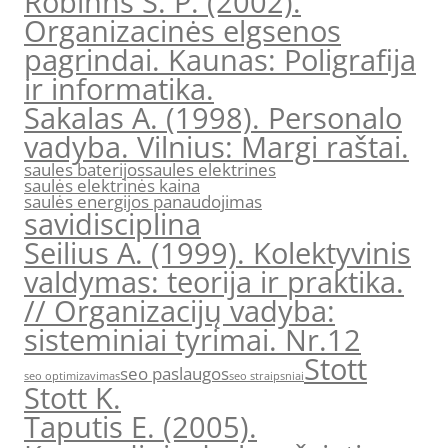
Robinns S. P. (2002).
Organizacinės elgsenos
pagrindai. Kaunas: Poligrafija
ir informatika.
Sakalas A. (1998). Personalo
vadyba. Vilnius: Margi raštai.
saules baterijos
saules elektrines
saulės elektrinės kaina
saulės energijos panaudojimas
savidisciplina
Seilius A. (1999). Kolektyvinis
valdymas: teorija ir praktika.
// Organizacijų vadyba:
sisteminiai tyrimai. Nr.12
Stott
seo paslaugos
seo optimizavimas
seo straipsniai
Stott K.
Taputis E. (2005).