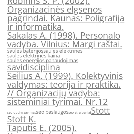
Robinns S. P. (2002).
Organizacinės elgsenos
pagrindai. Kaunas: Poligrafija
ir informatika.
Sakalas A. (1998). Personalo
vadyba. Vilnius: Margi raštai.
saules baterijos
saules elektrines
saulės elektrinės kaina
saulės energijos panaudojimas
savidisciplina
Seilius A. (1999). Kolektyvinis
valdymas: teorija ir praktika.
// Organizacijų vadyba:
sisteminiai tyrimai. Nr.12
Stott
seo paslaugos
seo optimizavimas
seo straipsniai
Stott K.
Taputis E. (2005).