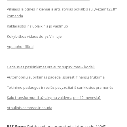
Vilniaus laiptinės ir kiemai iš arti, atviras pokalbis su „Vezam123.lt“
komanda
Kaklaraištis ir šiuolaikinis jo vaidmuo
Kokybiškos vidaus durys Vilniuje
Aquaphor filtrai
Geriausias pasirinkimas yra auto supirkimas – kodėl?
Automobilių supirkimas padeda išspręsti finansų trūkumą
Tekinimo paslaugos ir realūs pavyzdžiai iš sunkiosios pramonės
Kaip transformuoti užsakymų valdymą per 12 mėnesių?
Atbulinis osmosas ir nauda
RSS Error:
Retrieved unsupported status code "404"