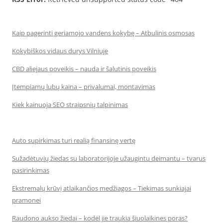
Kaip pagerinti geriamojo vandens kokybę – Atbulinis osmosas
Kokybiškos vidaus durys Vilniuje
CBD aliejaus poveikis – nauda ir šalutinis poveikis
Įtempiamų lubų kaina – privalumai, montavimas
Kiek kainuoja SEO straipsnių talpinimas
Auto supirkimas turi realią finansinę vertę
Sužadėtuvių žiedas su laboratorijoje užaugintu deimantu – tvarus
pasirinkimas
Ekstremalų krūvį atlaikančios medžiagos – Tiekimas sunkiajai
pramonei
Raudono aukso žiedai – kodėl jie traukia šiuolaikines poras?