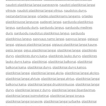
naudoti plastikiniai langai panevezyje
,
naudoti plastikiniai langai
vilniuje
,
naudoti plastikiniai langai vilnius
,
naudotos durys
,
nestandartiniai langai
,
orlaides plastikiniams langams
,
orlaides
plastikiniuose languose
,
padeveti langai
,
parduoda plastikinius
langus
,
parduodu duris
,
parduodu langus
,
parduodu medines
duris
,
parduodu naudotus plastikinius langus
,
parduodu
plastikinius langus
,
pasyvaus namo langai
,
pasyvus langai
,
pigiausi
langai
,
pigiausi plastikiniai langai
,
pigiausi plastikiniai langai kaune
,
pigūs langai
,
pigus plastikiniai langai
,
plastikinei langai
,
plastikinės
durys
,
plastikinės durys kaina
,
plastikinės lauko durys
,
plastikines
lauko durys kaina
,
plastikiniai
,
plastikiniai balkonai
,
plastikiniai
balkonai kaina
,
plastikiniai durys
,
plastikiniai durys kainos
,
plastikiniai langai
,
plastikiniai langai akcija
,
plastikiniai langai akcijos
,
plastikiniai langai alytuje
,
plastikiniai langai alytus
,
plastikiniai langai
balkonui kaina
,
plastikiniai langai druskininkuose
,
plastikiniai langai
durys
,
plastikiniai langai ir durys
,
plastikiniai langai išpardavimas
,
plastikiniai langai issimoketinai
,
plastikiniai langai jonava
,
plastikiniai langai jonavoje
,
plastikiniai langai jurbarke
,
plastikiniai