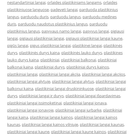
nestandartiniai langai
,
orlaides plastikiniams langams
,
orlaides
plastikiniuose languose
,
padeveti langai
,
parduoda plastikinius
langus
,
parduodu duris
,
parduodu langus
,
parduodu medines
duris
,
parduodu naudotus plastikinius langus
,
parduodu
plastikinius langus
,
pasyvaus namo langai
,
pasyvus langai
,
pigiausi
langai
,
pigiausi plastikiniai langai
,
pigiausi plastikiniai langai kaune
,
pigūs langai
,
pigus plastikiniai langai
,
plastikinei langai
,
plastikinės
durys
,
plastikinės durys kaina
,
plastikinės lauko durys
,
plastikines
lauko durys kaina
,
plastikiniai
,
plastikiniai balkonai
,
plastikiniai
balkonai kaina
,
plastikiniai durys
,
plastikiniai durys kainos
,
plastikiniai langai
,
plastikiniai langai akcija
,
plastikiniai langai akcijos
,
plastikiniai langai alytuje
,
plastikiniai langai alytus
,
plastikiniai langai
balkonui kaina
,
plastikiniai langai druskininkuose
,
plastikiniai langai
durys
,
plastikiniai langai ir durys
,
plastikiniai langai išpardavimas
,
plastikiniai langai issimoketinai
,
plastikiniai langai jonava
,
plastikiniai langai jonavoje
,
plastikiniai langai jurbarke
,
plastikiniai
langai kaina
,
plastikiniai langai kainos
,
plastikiniai langai kainos
kaunas
,
plastikiniai langai kainos vilniuje
,
plastikiniai langai kaunas
,
plastikiniai langai kaune
,
plastikiniai langai kaune kainos
,
plastikiniai