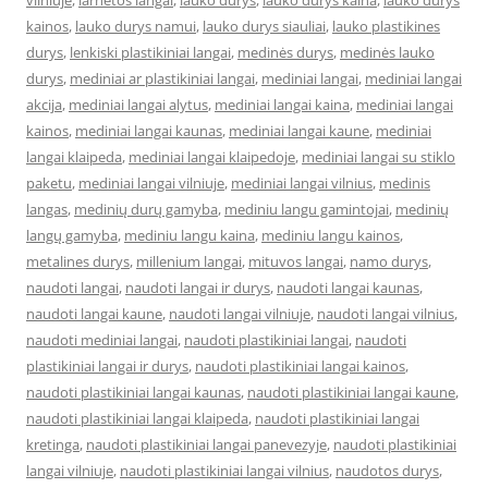
vilniuje
,
larnetos langai
,
lauko durys
,
lauko durys kaina
,
lauko durys
kainos
,
lauko durys namui
,
lauko durys siauliai
,
lauko plastikines
durys
,
lenkiski plastikiniai langai
,
medinės durys
,
medinės lauko
durys
,
mediniai ar plastikiniai langai
,
mediniai langai
,
mediniai langai
akcija
,
mediniai langai alytus
,
mediniai langai kaina
,
mediniai langai
kainos
,
mediniai langai kaunas
,
mediniai langai kaune
,
mediniai
langai klaipeda
,
mediniai langai klaipedoje
,
mediniai langai su stiklo
paketu
,
mediniai langai vilniuje
,
mediniai langai vilnius
,
medinis
langas
,
medinių durų gamyba
,
mediniu langu gamintojai
,
medinių
langų gamyba
,
mediniu langu kaina
,
mediniu langu kainos
,
metalines durys
,
millenium langai
,
mituvos langai
,
namo durys
,
naudoti langai
,
naudoti langai ir durys
,
naudoti langai kaunas
,
naudoti langai kaune
,
naudoti langai vilniuje
,
naudoti langai vilnius
,
naudoti mediniai langai
,
naudoti plastikiniai langai
,
naudoti
plastikiniai langai ir durys
,
naudoti plastikiniai langai kainos
,
naudoti plastikiniai langai kaunas
,
naudoti plastikiniai langai kaune
,
naudoti plastikiniai langai klaipeda
,
naudoti plastikiniai langai
kretinga
,
naudoti plastikiniai langai panevezyje
,
naudoti plastikiniai
langai vilniuje
,
naudoti plastikiniai langai vilnius
,
naudotos durys
,