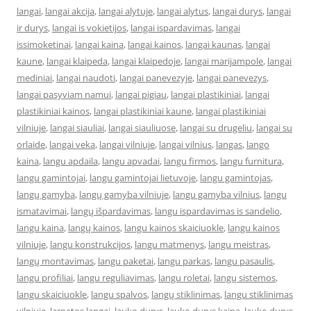
langai
,
langai akcija
,
langai alytuje
,
langai alytus
,
langai durys
,
langai
ir durys
,
langai is vokietijos
,
langai ispardavimas
,
langai
issimoketinai
,
langai kaina
,
langai kainos
,
langai kaunas
,
langai
kaune
,
langai klaipeda
,
langai klaipedoje
,
langai marijampole
,
langai
mediniai
,
langai naudoti
,
langai panevezyje
,
langai panevezys
,
langai pasyviam namui
,
langai pigiau
,
langai plastikiniai
,
langai
plastikiniai kainos
,
langai plastikiniai kaune
,
langai plastikiniai
vilniuje
,
langai siauliai
,
langai siauliuose
,
langai su drugeliu
,
langai su
orlaide
,
langai veka
,
langai vilniuje
,
langai vilnius
,
langas
,
lango
kaina
,
langu apdaila
,
langu apvadai
,
langu firmos
,
langu furnitura
,
langu gamintojai
,
langu gamintojai lietuvoje
,
langu gamintojas
,
langų gamyba
,
langų gamyba vilniuje
,
langu gamyba vilnius
,
langu
ismatavimai
,
langų išpardavimas
,
langu ispardavimas is sandelio
,
langu kaina
,
langų kainos
,
langu kainos skaiciuokle
,
langu kainos
vilniuje
,
langu konstrukcijos
,
langu matmenys
,
langu meistras
,
langų montavimas
,
langu paketai
,
langu parkas
,
langu pasaulis
,
langu profiliai
,
langu reguliavimas
,
langu roletai
,
langų sistemos
,
langu skaiciuokle
,
langu spalvos
,
langų stiklinimas
,
langu stiklinimas