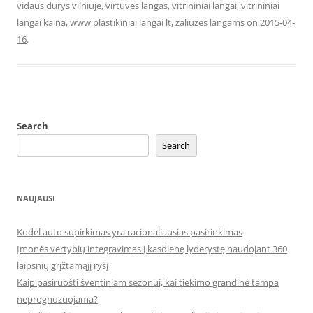
vidaus durys vilniuje
,
virtuves langas
,
vitrininiai langai
,
vitrininiai
langai kaina
,
www plastikiniai langai lt
,
zaliuzes langams
on
2015-04-
16
.
Search
Search
NAUJAUSI
Kodėl auto supirkimas yra racionaliausias pasirinkimas
Įmonės vertybių integravimas į kasdienę lyderystę naudojant 360
laipsnių grįžtamąjį ryšį
Kaip pasiruošti šventiniam sezonui, kai tiekimo grandinė tampa
neprognozuojama?