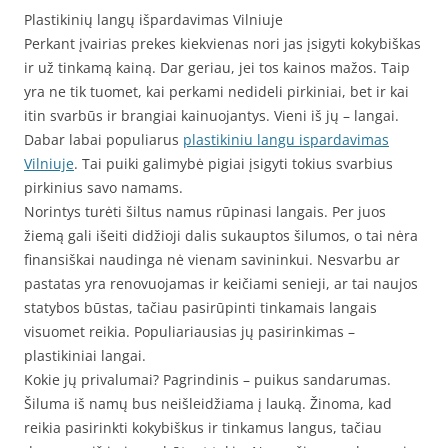
Plastikinių langų išpardavimas Vilniuje
Perkant įvairias prekes kiekvienas nori jas įsigyti kokybiškas
ir už tinkamą kainą. Dar geriau, jei tos kainos mažos. Taip
yra ne tik tuomet, kai perkami nedideli pirkiniai, bet ir kai
itin svarbūs ir brangiai kainuojantys. Vieni iš jų – langai.
Dabar labai populiarus
plastikiniu langu ispardavimas
Vilniuje
. Tai puiki galimybė pigiai įsigyti tokius svarbius
pirkinius savo namams.
Norintys turėti šiltus namus rūpinasi langais. Per juos
žiemą gali išeiti didžioji dalis sukauptos šilumos, o tai nėra
finansiškai naudinga nė vienam savininkui. Nesvarbu ar
pastatas yra renovuojamas ir keičiami senieji, ar tai naujos
statybos būstas, tačiau pasirūpinti tinkamais langais
visuomet reikia. Populiariausias jų pasirinkimas –
plastikiniai langai.
Kokie jų privalumai? Pagrindinis – puikus sandarumas.
Šiluma iš namų bus neišleidžiama į lauką. Žinoma, kad
reikia pasirinkti kokybiškus ir tinkamus langus, tačiau