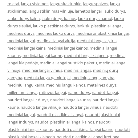
roletai
,
langų sistemos
,
langu skaiciuokle
,
langu spalvos
,
langų
stiklinimas
,
langu stiklinimas vilniuje
,
larnetos langai
,
lauko durys
,
lauko durys kaina
,
lauko durys kainos
,
lauko durys namui
,
lauko
durys siauliai
,
lauko plastikines durys
,
lenkiski plastikiniai langai
,
medinės durys
,
medinės lauko durys
,
mediniai ar plastikiniai langai
,
mediniai langai
,
mediniai langai akcija
,
mediniai langai alytus
,
mediniai langai kaina
,
mediniai langai kainos
,
mediniai langai
kaunas
,
mediniai langai kaune
,
mediniai langai klaipeda
,
mediniai
langai klaipedoje
,
mediniai langai su stiklo paketu
,
mediniai langai
vilniuje
,
mediniai langai vilnius
,
medinis langas
,
medinių durų
gamyba
,
mediniu langu gamintojai
,
medinių langų gamyba
,
mediniu langu kaina
,
mediniu langu kainos
,
metalines durys
,
millenium langai
,
mituvos langai
,
namo durys
,
naudoti langai
,
naudoti langai ir durys
,
naudoti langai kaunas
,
naudoti langai
kaune
,
naudoti langai vilniuje
,
naudoti langai vilnius
,
naudoti
mediniai langai
,
naudoti plastikiniai langai
,
naudoti plastikiniai
langai ir durys
,
naudoti plastikiniai langai kainos
,
naudoti
plastikiniai langai kaunas
,
naudoti plastikiniai langai kaune
,
naudoti
plastikiniai langai klaipeda
,
naudoti plastikiniai langai kretinga
,