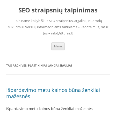
Skip
to
SEO straipsnių talpinimas
content
Talpiname kokybiškus SEO straipsnius, atgalinių nuorodų
sukūrimui: Verslui, informaciniams šaltiniams – Radote mus, ras ir
Jus – info@itturas.lt
Menu
TAG ARCHIVES:
PLASTIKINIAI LANGAI ŠIAULIAI
Išpardavimo metu kainos būna ženkliai
mažesnės
Išpardavimo metu kainos būna ženkliai mažesnės