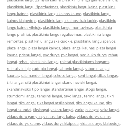
plastikiniu langu gamyba kaune
,
plastikiniu langu gamyba vilniuje
,
plastikinių langų išpardavimas
,
plastikinių langų kaina
,
plastikinių
langų kainos
,
plastikiniu langu kainos kaune
,
plastikiniu langu
kainos klaipedoje
,
plastikiniu langu kainos skaiciuokle
,
plastikiniu
langu kainos vilniuje
,
plastikiniu langu montavimas
,
plastikiniu
langu profiliai
,
plastikiniu langu reguliavimas
,
plastikiniu langu
remontas
,
plastikiniu langu skaiciuokle
,
plastikiniu langu spalvos
,
plaza langai
,
plaza langai kainos
,
plaza langai kaunas
,
plaza langai
kaune
,
prienu langai
,
pvc durys
,
pvc langai
,
pvc lauko durys
,
rehau
langai
,
rehau plastikiniai langai
,
roletai plastikiniams langams
,
roletai vilniuje
,
rudupio langai
,
sabonio langai
,
sabonio langai
kaunas
,
salamander langai
,
schuco langai
,
seni langai
,
siltas langas
,
šilti langai
,
silti plastikiniai langai
,
skandinaviski langai
,
skandinavisko tipo langai
,
standartiniai langai
,
stogo langai
,
stumdomi langai
,
tamsinti langai
,
tavo langai
,
termo langai
,
tikri
langai
,
tiks langai
,
tiks langai atsiliepimai
,
tiks langai kaune
,
tiks
langai skundai
,
tikslangai
,
vakaru langai
,
varkojo langai
,
veka langai
,
vidaus durų gamyba
,
vidaus durys kaina
,
vidaus durys kainos
,
vidaus durys kaune
,
vidaus durys klaipeda
,
vidaus durys klaipėdoje
,