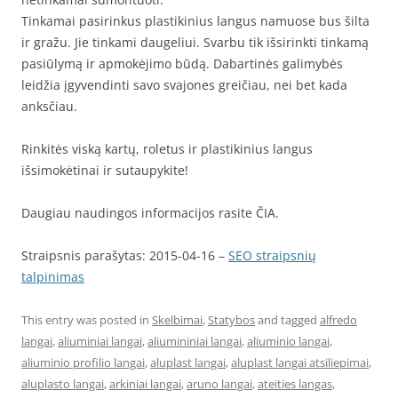
Tinkamai pasirinkus plastikinius langus namuose bus šilta
ir gražu. Jie tinkami daugeliui. Svarbu tik išsirinkti tinkamą
pasiūlymą ir apmokėjimo būdą. Dabartinės galimybės
leidžia įgyvendinti savo svajones greičiau, nei bet kada
anksčiau.
Rinkitės viską kartų, roletus ir plastikinius langus
išsimokėtinai ir sutaupykite!
Daugiau naudingos informacijos rasite ČIA.
Straipsnis parašytas: 2015-04-16 –
SEO straipsnių
talpinimas
This entry was posted in
Skelbimai
,
Statybos
and tagged
alfredo
langai
,
aliuminiai langai
,
aliumininiai langai
,
aliuminio langai
,
aliuminio profilio langai
,
aluplast langai
,
aluplast langai atsiliepimai
,
aluplasto langai
,
arkiniai langai
,
aruno langai
,
ateities langas
,