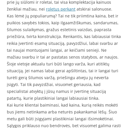
prie jų siūlomi ir roletai, tai visa komplektacija kainuos
ženkliai mažiau, nei
roletus perkant
atskirai salonuose.
Kas lėmė jų populiarumą? Tai ne tik priimtina kaina, bet ir
puikios savybės tokios, kaip ilgaamžiškumas, sandarumas,
šilumos sulaikymas, gražus estetinis vaizdas, paprasta
priežiūra, tvirta konstrukcija. Renkantis, kas labiausiai tinka
reikia įvertinti esamą situaciją, pavyzdžiui, labai svarbu ar
tai naujai montuojami langai, ar keičiami senieji. Ne
mažiau svarbu ir tai ar pastatas senos statybos, ar naujos.
Šioje vietoje aktualu turi būti lango varža, kuri atitiktų
situaciją. Jei namas labai gerai apšiltintas, tai ir langai turi
turėti gerą šilumos varžą, priešingu atveju jų neverta
įsigyti. Tai tik pavyzdžiai, visuomet geriausia, kad
specialistai atvyktų į jūsų namus ir įvertinę situaciją
patartų, kurie plastikiniai langai labiausiai tinka.
Kai kurie klientai baiminasi, kad kaina, kurią reikės mokėti
bus jiems netinkama arba neturės pakankamai lėšų. Šiuo
metu gali būti įsigyjami plastikiniai langai išsimokėtinai.
Sąlygos priklauso nuo bendrovės, bet visuomet galima rasti