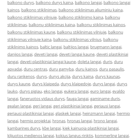
balkono durys
,
balkono durys kaina
,
balkono langai
,
balkono langai
kainos
,
balkono stiklinimas
,
balkono stiklinimas aliuminiu kaina
,
balkono stiklinimas vilniuje
,
balkono stiklinimo kaina
,
balkonų
stiklinimas
,
balkonų stiklinimas kaina
,
balkonu stiklinimas kainos
,
balkonų stiklinimas kaune
,
balkonų stiklinimas vilniuje
,
balkonų
stiklinimas vilniuje kaina
,
balkonu stiklinimas vilnius
,
balkonų
stiklinimo kainos
,
baltic langai
,
baltijos langai
,
brugmann langai
,
danijos langai
,
deveti langai
,
deveti langai kaune
,
deveti plastikiniai
langai
,
deveti plastikiniai langai kaune
,
doleta langai
,
duris
,
duru
apvadai
,
duru centras
,
durų gamyba
,
duru kainos
,
durų pasaulis
,
duru rankenos
,
durys
,
durys akcija
,
durys kaina
,
durys kaunas
,
durys kaune
,
durys klaipeda
,
durys klaipedoje
,
durys langai
,
durys
lauko
,
durys pigiau
,
eko langai
,
eukera langai
,
euro langai
,
evaldo
langai
,
faneruotos vidaus durys
,
fauga langai
,
gaminame duris
,
gealan langai
,
geri langai
,
geri plastikiniai langai
,
geriausi langai
,
geriausi plastikiniai langai
,
glaskek langai
,
heinzmann langai
,
hermio
langai
,
hermio projektai
,
hronas
,
hronas langai
,
hrono langai
,
kambarines durys
,
kbe langai
,
kiek kainuoja plastikiniai langai
,
klijuotos medienos langai
,
kokius langus rinktis
,
kommerling langai
,