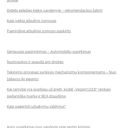
atvejai
Didelis geležies kiekis vandenyje – rekomendacijos šalinti
Kaip veikia atbulinis osmosas
Pagrindinė atbulinio osmoso paskirtis
Geriausias pasirinkimas – Automobilių supirkimas
Nuotraukos ir spauda ant drobės
Tekinimo procesas sunkiųjų mechanizmų komponentams – Nuo
žaliavos iki giganto
Kai ramybė yra svarbiau už greitį, kodėl „Vezam123.lt“ renkasi
pedantišką tvarką ir BCA draudimą
Kaip pagerinti užsakymų valdymą?
Auto supirkimas nuo sandorio prie vertės kūrimo