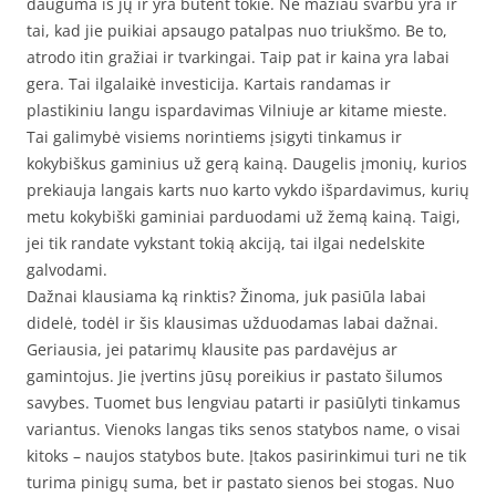
dauguma iš jų ir yra būtent tokie. Ne mažiau svarbu yra ir
tai, kad jie puikiai apsaugo patalpas nuo triukšmo. Be to,
atrodo itin gražiai ir tvarkingai. Taip pat ir kaina yra labai
gera. Tai ilgalaikė investicija. Kartais randamas ir
plastikiniu langu ispardavimas Vilniuje ar kitame mieste.
Tai galimybė visiems norintiems įsigyti tinkamus ir
kokybiškus gaminius už gerą kainą. Daugelis įmonių, kurios
prekiauja langais karts nuo karto vykdo išpardavimus, kurių
metu kokybiški gaminiai parduodami už žemą kainą. Taigi,
jei tik randate vykstant tokią akciją, tai ilgai nedelskite
galvodami.
Dažnai klausiama ką rinktis? Žinoma, juk pasiūla labai
didelė, todėl ir šis klausimas užduodamas labai dažnai.
Geriausia, jei patarimų klausite pas pardavėjus ar
gamintojus. Jie įvertins jūsų poreikius ir pastato šilumos
savybes. Tuomet bus lengviau patarti ir pasiūlyti tinkamus
variantus. Vienoks langas tiks senos statybos name, o visai
kitoks – naujos statybos bute. Įtakos pasirinkimui turi ne tik
turima pinigų suma, bet ir pastato sienos bei stogas. Nuo