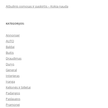
Atbulinis osmosas ir paskirtis – Kokia nauda
KATEGORIJOS:
Annonser
AUTO
Baldai
Buitis
Draudimas
Durys
General
Interjeras
Įranga
Kelionės ir bilietai
Padangos
Paslaugos
Pramonei