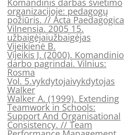
Komandinis darbas švietimo
organizacijoje: pedagogų
požiūris. // Acta Paedagogica
Vilnensia. 2005 15.
užbaigėjai
užbaigėjas
Vijeikienė B.
Vijeikis J. (2000). Komandinio
darbo pagrindai. Vilnius:
Rosma
Vol. 5.
vykdytojai
vykdytojas
Walker
Walker A. (1999). Extending
Teamwork in Schools:
Support And Organisational
Consistency. // Team
Performance Management