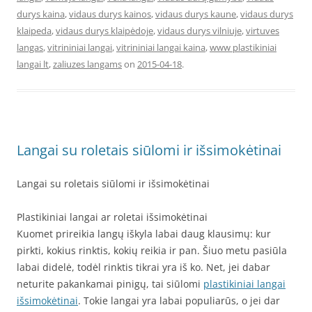
durys kaina
,
vidaus durys kainos
,
vidaus durys kaune
,
vidaus durys
klaipeda
,
vidaus durys klaipėdoje
,
vidaus durys vilniuje
,
virtuves
langas
,
vitrininiai langai
,
vitrininiai langai kaina
,
www plastikiniai
langai lt
,
zaliuzes langams
on
2015-04-18
.
Langai su roletais siūlomi ir išsimokėtinai
Langai su roletais siūlomi ir išsimokėtinai
Plastikiniai langai ar roletai išsimokėtinai
Kuomet prireikia langų iškyla labai daug klausimų: kur
pirkti, kokius rinktis, kokių reikia ir pan. Šiuo metu pasiūla
labai didelė, todėl rinktis tikrai yra iš ko. Net, jei dabar
neturite pakankamai pinigų, tai siūlomi
plastikiniai langai
išsimokėtinai
. Tokie langai yra labai populiarūs, o jei dar