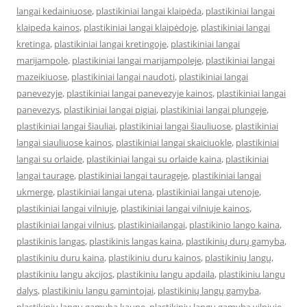
langai kedainiuose
,
plastikiniai langai klaipėda
,
plastikiniai langai
klaipeda kainos
,
plastikiniai langai klaipėdoje
,
plastikiniai langai
kretinga
,
plastikiniai langai kretingoje
,
plastikiniai langai
marijampole
,
plastikiniai langai marijampoleje
,
plastikiniai langai
mazeikiuose
,
plastikiniai langai naudoti
,
plastikiniai langai
panevezyje
,
plastikiniai langai panevezyje kainos
,
plastikiniai langai
panevezys
,
plastikiniai langai pigiai
,
plastikiniai langai plungeje
,
plastikiniai langai šiauliai
,
plastikiniai langai šiauliuose
,
plastikiniai
langai siauliuose kainos
,
plastikiniai langai skaiciuokle
,
plastikiniai
langai su orlaide
,
plastikiniai langai su orlaide kaina
,
plastikiniai
langai taurage
,
plastikiniai langai taurageje
,
plastikiniai langai
ukmerge
,
plastikiniai langai utena
,
plastikiniai langai utenoje
,
plastikiniai langai vilniuje
,
plastikiniai langai vilniuje kainos
,
plastikiniai langai vilnius
,
plastikiniailangai
,
plastikinio lango kaina
,
plastikinis langas
,
plastikinis langas kaina
,
plastikinių durų gamyba
,
plastikiniu duru kaina
,
plastikiniu duru kainos
,
plastikinių langų
,
plastikiniu langu akcijos
,
plastikiniu langu apdaila
,
plastikiniu langu
dalys
,
plastikiniu langu gamintojai
,
plastikinių langų gamyba
,