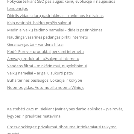
Pokyčiai teikiant SEO paslaugas: kainų evoliucija ir naujausios
tendencijos
Didelis vidaus durų pasirinkimas – rankenos ir dizainas
Kaip pasirinkti baldus grožio salonui
Mediniai vaikų žaidimo nameliai – didelis pasirinkimas
Naudinga vasarines padangas pirkti internetu
Gerai savijautai – vandens filtrai
Kodėl Forever produktai perkami internetu
Amway produktai – užsakymai internetu
Vandens filtrai – minkštinimui, nugeležinimui
Vaikų nameliai – ar galiu sukurti pats?
Buhalterinės paslaugos. Lokacija ir kokybė
Nuomos gidas. Automobilių nuoma Vilniuje
Ką stebėti 2025 m. siekiant įvairialypės darbo aplinkos – Įvairovės,
lygybės ir įtraukties matavimai
Cross-dockingas: privalumai, ribotumai ir tinkamiausi taikymo