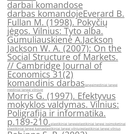
darbai komandose
darbas komandoje
Everard B.
Fullan M. (1998). Pokyčių
jėgos. Vilnius: Tyto alba.
Gumuliauskienė A.
Jackson
Jackson W. A. (2007): On the
Social Structure of Markets.
// Cambridge Journal of
Economics 31(2)
komandinis darbas
langai
mediniai langai
mediniai langai vilniuje
Morris G. (1997). Efektyvus
mokyklos valdymas. Vilnius:
Poligrafija ir informatika.
p.189-210.
plastikiniai langai
plastikiniai langai issimoketinai
plastikiniai langai kaina
plastikiniai langai vilniuje
plastikiniai langai vilnius