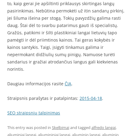
to, kaip gerai jie apšiltinti priklausys skirtingas langų
pasirinkimas. Nebūtina permokėti už itin sandarų pirkinį,
jei šiluma išeina per stogą. Tokių pavyzdžių galima rasti
daug. Štai dėl to svarbu patarimus gauti iš specialistų.
Gražūs, patikimi ir šilti plastikiniai langai lietuvių tapo
pamėgti ir dėl priimtinos kainos. Tai geras kokybės ir
kainos santykis. Taigi, įsigyti tinkamus galima ir
nepermokant didžiulių sumų pinigų. Namuose turėti
sandarius ir gražiai atrodančius langus gali kiekvienas
norintis.
Daugiau informacijos rasite
ČIA
.
Straipsnis parašytas ir patalpintas:
2015-04-18
.
SEO straipsnių talpinimas
This entry was posted in
Skelbimai
and tagged
alfredo langai
,
aliuminiai langai
,
aliumininiai langai
,
aliuminio langai
,
aliuminio