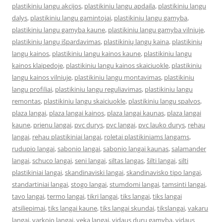
plastikiniu langu akcijos
,
plastikiniu langu apdaila
,
plastikiniu langu
dalys
,
plastikiniu langu gamintojai
,
plastikinių langų gamyba
,
plastikiniu langu gamyba kaune
,
plastikiniu langu gamyba vilniuje
,
plastikinių langų išpardavimas
,
plastikinių langų kaina
,
plastikinių
langų kainos
,
plastikiniu langu kainos kaune
,
plastikiniu langu
kainos klaipedoje
,
plastikiniu langu kainos skaiciuokle
,
plastikiniu
langu kainos vilniuje
,
plastikiniu langu montavimas
,
plastikiniu
langu profiliai
,
plastikiniu langu reguliavimas
,
plastikiniu langu
remontas
,
plastikiniu langu skaiciuokle
,
plastikiniu langu spalvos
,
plaza langai
,
plaza langai kainos
,
plaza langai kaunas
,
plaza langai
kaune
,
prienu langai
,
pvc durys
,
pvc langai
,
pvc lauko durys
,
rehau
langai
,
rehau plastikiniai langai
,
roletai plastikiniams langams
,
rudupio langai
,
sabonio langai
,
sabonio langai kaunas
,
salamander
langai
,
schuco langai
,
seni langai
,
siltas langas
,
šilti langai
,
silti
plastikiniai langai
,
skandinaviski langai
,
skandinavisko tipo langai
,
standartiniai langai
,
stogo langai
,
stumdomi langai
,
tamsinti langai
,
tavo langai
,
termo langai
,
tikri langai
,
tiks langai
,
tiks langai
atsiliepimai
,
tiks langai kaune
,
tiks langai skundai
,
tikslangai
,
vakaru
langai
,
varkojo langai
,
veka langai
,
vidaus durų gamyba
,
vidaus