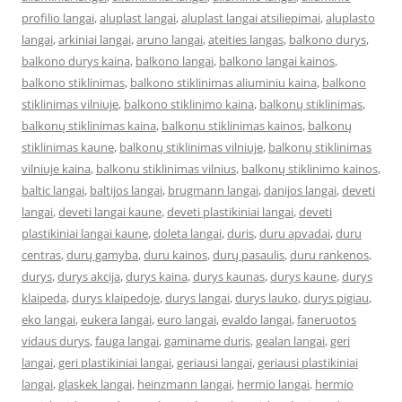
profilio langai
,
aluplast langai
,
aluplast langai atsiliepimai
,
aluplasto
langai
,
arkiniai langai
,
aruno langai
,
ateities langas
,
balkono durys
,
balkono durys kaina
,
balkono langai
,
balkono langai kainos
,
balkono stiklinimas
,
balkono stiklinimas aliuminiu kaina
,
balkono
stiklinimas vilniuje
,
balkono stiklinimo kaina
,
balkonų stiklinimas
,
balkonų stiklinimas kaina
,
balkonu stiklinimas kainos
,
balkonų
stiklinimas kaune
,
balkonų stiklinimas vilniuje
,
balkonų stiklinimas
vilniuje kaina
,
balkonu stiklinimas vilnius
,
balkonų stiklinimo kainos
,
baltic langai
,
baltijos langai
,
brugmann langai
,
danijos langai
,
deveti
langai
,
deveti langai kaune
,
deveti plastikiniai langai
,
deveti
plastikiniai langai kaune
,
doleta langai
,
duris
,
duru apvadai
,
duru
centras
,
durų gamyba
,
duru kainos
,
durų pasaulis
,
duru rankenos
,
durys
,
durys akcija
,
durys kaina
,
durys kaunas
,
durys kaune
,
durys
klaipeda
,
durys klaipedoje
,
durys langai
,
durys lauko
,
durys pigiau
,
eko langai
,
eukera langai
,
euro langai
,
evaldo langai
,
faneruotos
vidaus durys
,
fauga langai
,
gaminame duris
,
gealan langai
,
geri
langai
,
geri plastikiniai langai
,
geriausi langai
,
geriausi plastikiniai
langai
,
glaskek langai
,
heinzmann langai
,
hermio langai
,
hermio