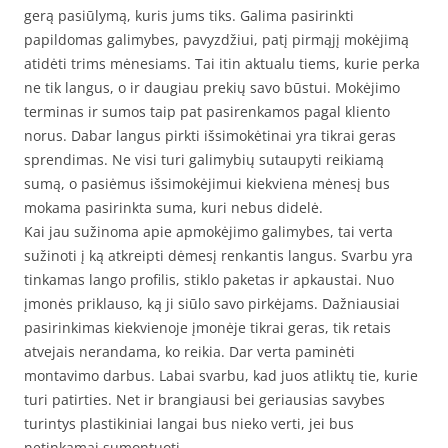
gerą pasiūlymą, kuris jums tiks. Galima pasirinkti
papildomas galimybes, pavyzdžiui, patį pirmąjį mokėjimą
atidėti trims mėnesiams. Tai itin aktualu tiems, kurie perka
ne tik langus, o ir daugiau prekių savo būstui. Mokėjimo
terminas ir sumos taip pat pasirenkamos pagal kliento
norus. Dabar langus pirkti išsimokėtinai yra tikrai geras
sprendimas. Ne visi turi galimybių sutaupyti reikiamą
sumą, o pasiėmus išsimokėjimui kiekviena mėnesį bus
mokama pasirinkta suma, kuri nebus didelė.
Kai jau sužinoma apie apmokėjimo galimybes, tai verta
sužinoti į ką atkreipti dėmesį renkantis langus. Svarbu yra
tinkamas lango profilis, stiklo paketas ir apkaustai. Nuo
įmonės priklauso, ką ji siūlo savo pirkėjams. Dažniausiai
pasirinkimas kiekvienoje įmonėje tikrai geras, tik retais
atvejais nerandama, ko reikia. Dar verta paminėti
montavimo darbus. Labai svarbu, kad juos atliktų tie, kurie
turi patirties. Net ir brangiausi bei geriausias savybes
turintys plastikiniai langai bus nieko verti, jei bus
netinkamai sumontuoti.