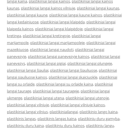
langai kaina
,
plastikiniai langai kainos
,
plastikiniai langai kainos
kaunas
,
plastikiniai langai kainos vilniuje
,
plastikiniai langai kaunas
,
plastikiniai langai kaune
,
plastikiniai langai kaune kainos
,
plastikiniai
langai kedainiuose
,
plastikiniai langai klaipėda
,
plastikiniai langai
klaipeda kainos
,
plastikiniai langai klaipėdoje
,
plastikiniai langai
kretinga
,
plastikiniai langai kretingoje
,
plastikiniai langai
marijampole
,
plastikiniai langai marijampoleje
,
plastikiniai langai
mazeikiuose
,
plastikiniai langai naudoti
,
plastikiniai langai
panevezyje
,
plastikiniai langai panevezyje kainos
,
plastikiniai langai
panevezys
,
plastikiniai langai pigiai
,
plastikiniai langai plungeje
,
plastikiniai langai šiauliai
,
plastikiniai langai šiauliuose
,
plastikiniai
langai siauliuose kainos
,
plastikiniai langai skaiciuokle
,
plastikiniai
langai su orlaide
,
plastikiniai langai su orlaide kaina
,
plastikiniai
langai taurage
,
plastikiniai langai taurageje
,
plastikiniai langai
ukmerge
,
plastikiniai langai utena
,
plastikiniai langai utenoje
,
plastikiniai langai vilniuje
,
plastikiniai langai vilniuje kainos
,
plastikiniai langai vilnius
,
plastikiniailangai
,
plastikinio lango kaina
,
plastikinis langas
,
plastikinis langas kaina
,
plastikinių durų gamyba
,
plastikiniu duru kaina
,
plastikiniu duru kainos
,
plastikinių langų
,