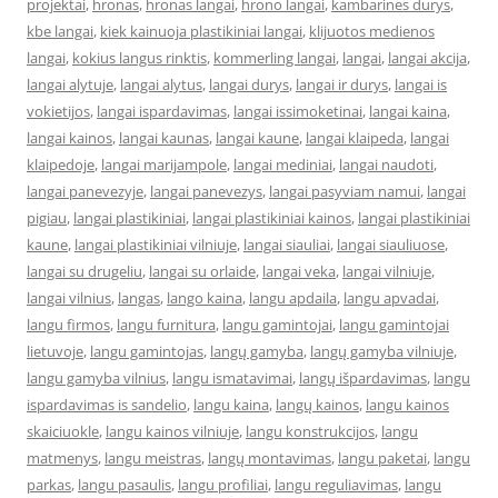
projektai
,
hronas
,
hronas langai
,
hrono langai
,
kambarines durys
,
kbe langai
,
kiek kainuoja plastikiniai langai
,
klijuotos medienos
langai
,
kokius langus rinktis
,
kommerling langai
,
langai
,
langai akcija
,
langai alytuje
,
langai alytus
,
langai durys
,
langai ir durys
,
langai is
vokietijos
,
langai ispardavimas
,
langai issimoketinai
,
langai kaina
,
langai kainos
,
langai kaunas
,
langai kaune
,
langai klaipeda
,
langai
klaipedoje
,
langai marijampole
,
langai mediniai
,
langai naudoti
,
langai panevezyje
,
langai panevezys
,
langai pasyviam namui
,
langai
pigiau
,
langai plastikiniai
,
langai plastikiniai kainos
,
langai plastikiniai
kaune
,
langai plastikiniai vilniuje
,
langai siauliai
,
langai siauliuose
,
langai su drugeliu
,
langai su orlaide
,
langai veka
,
langai vilniuje
,
langai vilnius
,
langas
,
lango kaina
,
langu apdaila
,
langu apvadai
,
langu firmos
,
langu furnitura
,
langu gamintojai
,
langu gamintojai
lietuvoje
,
langu gamintojas
,
langų gamyba
,
langų gamyba vilniuje
,
langu gamyba vilnius
,
langu ismatavimai
,
langų išpardavimas
,
langu
ispardavimas is sandelio
,
langu kaina
,
langų kainos
,
langu kainos
skaiciuokle
,
langu kainos vilniuje
,
langu konstrukcijos
,
langu
matmenys
,
langu meistras
,
langų montavimas
,
langu paketai
,
langu
parkas
,
langu pasaulis
,
langu profiliai
,
langu reguliavimas
,
langu