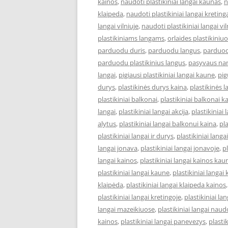
kainos
,
naudoti plastikiniai langai kaunas
,
n
klaipeda
,
naudoti plastikiniai langai kreting
langai vilniuje
,
naudoti plastikiniai langai vi
plastikiniams langams
,
orlaides plastikiniu
parduodu duris
,
parduodu langus
,
parduod
parduodu plastikinius langus
,
pasyvaus na
langai
,
pigiausi plastikiniai langai kaune
,
pig
durys
,
plastikinės durys kaina
,
plastikinės 
plastikiniai balkonai
,
plastikiniai balkonai k
langai
,
plastikiniai langai akcija
,
plastikiniai 
alytus
,
plastikiniai langai balkonui kaina
,
pl
plastikiniai langai ir durys
,
plastikiniai lang
langai jonava
,
plastikiniai langai jonavoje
,
pl
langai kainos
,
plastikiniai langai kainos kau
plastikiniai langai kaune
,
plastikiniai langai
klaipėda
,
plastikiniai langai klaipeda kainos
plastikiniai langai kretingoje
,
plastikiniai l
langai mazeikiuose
,
plastikiniai langai naud
kainos
,
plastikiniai langai panevezys
,
plastik