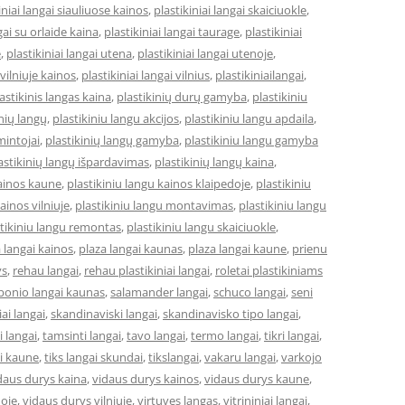
iniai langai siauliuose kainos
,
plastikiniai langai skaiciuokle
,
gai su orlaide kaina
,
plastikiniai langai taurage
,
plastikiniai
e
,
plastikiniai langai utena
,
plastikiniai langai utenoje
,
 vilniuje kainos
,
plastikiniai langai vilnius
,
plastikiniailangai
,
astikinis langas kaina
,
plastikinių durų gamyba
,
plastikiniu
inių langų
,
plastikiniu langu akcijos
,
plastikiniu langu apdaila
,
mintojai
,
plastikinių langų gamyba
,
plastikiniu langu gamyba
astikinių langų išpardavimas
,
plastikinių langų kaina
,
kainos kaune
,
plastikiniu langu kainos klaipedoje
,
plastikiniu
ainos vilniuje
,
plastikiniu langu montavimas
,
plastikiniu langu
stikiniu langu remontas
,
plastikiniu langu skaiciuokle
,
 langai kainos
,
plaza langai kaunas
,
plaza langai kaune
,
prienu
ys
,
rehau langai
,
rehau plastikiniai langai
,
roletai plastikiniams
bonio langai kaunas
,
salamander langai
,
schuco langai
,
seni
niai langai
,
skandinaviski langai
,
skandinavisko tipo langai
,
 langai
,
tamsinti langai
,
tavo langai
,
termo langai
,
tikri langai
,
ai kaune
,
tiks langai skundai
,
tikslangai
,
vakaru langai
,
varkojo
daus durys kaina
,
vidaus durys kainos
,
vidaus durys kaune
,
doje
,
vidaus durys vilniuje
,
virtuves langas
,
vitrininiai langai
,