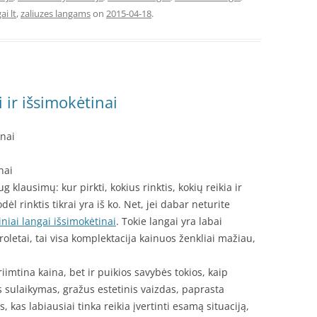
ai lt
,
zaliuzes langams
on
2015-04-18
.
 ir išsimokėtinai
inai
nai
 klausimų: kur pirkti, kokius rinktis, kokių reikia ir
ėl rinktis tikrai yra iš ko. Net, jei dabar neturite
iniai langai išsimokėtinai
. Tokie langai yra labai
 roletai, tai visa komplektacija kainuos ženkliai mažiau,
.
iimtina kaina, bet ir puikios savybės tokios, kaip
sulaikymas, gražus estetinis vaizdas, paprasta
s, kas labiausiai tinka reikia įvertinti esamą situaciją,