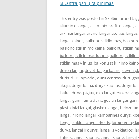
SEO straipsnių talpinimas
This entry was posted in
Skelbimai
and tag
aliuminio langai
,
aliuminio profilio langai
,
al
arkiniai langai
,
aruno langai
,
ateities langas
langai kainos
,
balkono stiklinimas
,
balkono 
balkono stiklinimo kaina
,
balkonų stiklinim
balkonų stiklinimas kaune
,
balkonų stiklini
stiklinimas vilnius
,
balkonų stiklinimo kaino
deveti langai
,
deveti langai kaune
,
deveti pl
duris
,
duru apvadai
,
duru centras
,
durų ga
akcija
,
durys kaina
,
durys kaunas
,
durys ka
lauko
,
durys pigiau
,
eko langai
,
eukera lang
langai
,
gaminame duris
,
gealan langai
,
geri 
plastikiniai langai
,
glaskek langai
,
heinzmann
langai
,
hrono langai
,
kambarines durys
,
kbe
langai
,
kokius langus rinktis
,
kommerling la
durys
,
langai ir durys
,
langai is vokietijos
,
la
kainos
,
langai kaunas
,
langai kaune
,
langai 