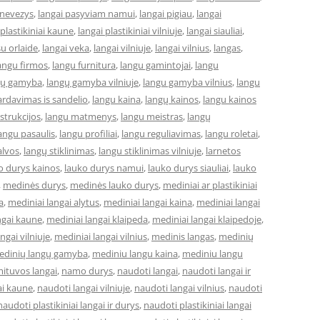
anevezys
,
langai pasyviam namui
,
langai pigiau
,
langai
 plastikiniai kaune
,
langai plastikiniai vilniuje
,
langai siauliai
,
su orlaide
,
langai veka
,
langai vilniuje
,
langai vilnius
,
langas
,
angu firmos
,
langu furnitura
,
langu gamintojai
,
langu
gų gamyba
,
langų gamyba vilniuje
,
langu gamyba vilnius
,
langu
ardavimas is sandelio
,
langu kaina
,
langų kainos
,
langu kainos
strukcijos
,
langu matmenys
,
langu meistras
,
langų
angu pasaulis
,
langu profiliai
,
langu reguliavimas
,
langu roletai
,
alvos
,
langų stiklinimas
,
langu stiklinimas vilniuje
,
larnetos
o durys kainos
,
lauko durys namui
,
lauko durys siauliai
,
lauko
,
medinės durys
,
medinės lauko durys
,
mediniai ar plastikiniai
a
,
mediniai langai alytus
,
mediniai langai kaina
,
mediniai langai
ngai kaune
,
mediniai langai klaipeda
,
mediniai langai klaipedoje
,
ngai vilniuje
,
mediniai langai vilnius
,
medinis langas
,
medinių
edinių langų gamyba
,
mediniu langu kaina
,
mediniu langu
ituvos langai
,
namo durys
,
naudoti langai
,
naudoti langai ir
ai kaune
,
naudoti langai vilniuje
,
naudoti langai vilnius
,
naudoti
naudoti plastikiniai langai ir durys
,
naudoti plastikiniai langai