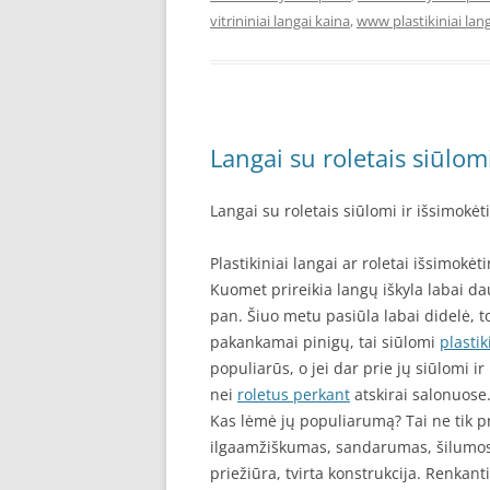
vitrininiai langai kaina
,
www plastikiniai lang
Langai su roletais siūlomi
Langai su roletais siūlomi ir išsimokėt
Plastikiniai langai ar roletai išsimokėti
Kuomet prireikia langų iškyla labai daug
pan. Šiuo metu pasiūla labai didelė, tod
pakankamai pinigų, tai siūlomi
plastik
populiarūs, o jei dar prie jų siūlomi ir
nei
roletus perkant
atskirai salonuose
Kas lėmė jų populiarumą? Tai ne tik pr
ilgaamžiškumas, sandarumas, šilumos 
priežiūra, tvirta konstrukcija. Renkanti