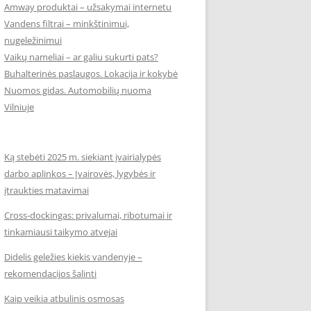
Amway produktai – užsakymai internetu
Vandens filtrai – minkštinimui,
nugeležinimui
Vaikų nameliai – ar galiu sukurti pats?
Buhalterinės paslaugos. Lokacija ir kokybė
Nuomos gidas. Automobilių nuoma
Vilniuje
Ką stebėti 2025 m. siekiant įvairialypės
darbo aplinkos – Įvairovės, lygybės ir
įtraukties matavimai
Cross-dockingas: privalumai, ribotumai ir
tinkamiausi taikymo atvejai
Didelis geležies kiekis vandenyje –
rekomendacijos šalinti
Kaip veikia atbulinis osmosas