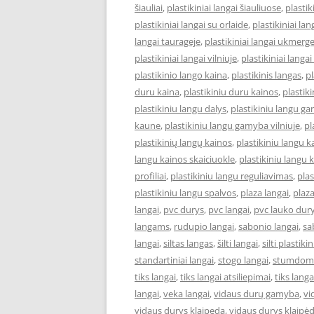
šiauliai
,
plastikiniai langai šiauliuose
,
plastik
plastikiniai langai su orlaide
,
plastikiniai lan
langai taurageje
,
plastikiniai langai ukmerg
plastikiniai langai vilniuje
,
plastikiniai langai
plastikinio lango kaina
,
plastikinis langas
,
pl
duru kaina
,
plastikiniu duru kainos
,
plastik
plastikiniu langu dalys
,
plastikiniu langu ga
kaune
,
plastikiniu langu gamyba vilniuje
,
pl
plastikinių langų kainos
,
plastikiniu langu 
langu kainos skaiciuokle
,
plastikiniu langu k
profiliai
,
plastikiniu langu reguliavimas
,
pla
plastikiniu langu spalvos
,
plaza langai
,
plaza
langai
,
pvc durys
,
pvc langai
,
pvc lauko dur
langams
,
rudupio langai
,
sabonio langai
,
sa
langai
,
siltas langas
,
šilti langai
,
silti plastiki
standartiniai langai
,
stogo langai
,
stumdomi
tiks langai
,
tiks langai atsiliepimai
,
tiks lang
langai
,
veka langai
,
vidaus durų gamyba
,
vi
vidaus durys klaipeda
,
vidaus durys klaipė