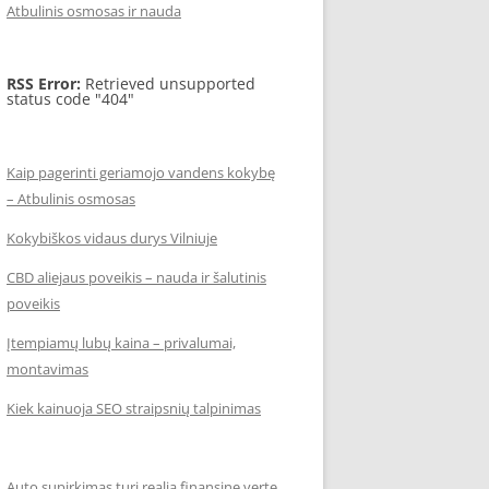
Atbulinis osmosas ir nauda
RSS Error:
Retrieved unsupported
status code "404"
Kaip pagerinti geriamojo vandens kokybę
– Atbulinis osmosas
Kokybiškos vidaus durys Vilniuje
CBD aliejaus poveikis – nauda ir šalutinis
poveikis
Įtempiamų lubų kaina – privalumai,
montavimas
Kiek kainuoja SEO straipsnių talpinimas
Auto supirkimas turi realią finansinę vertę