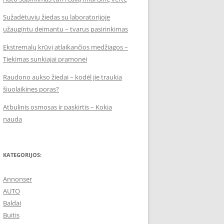
Sužadėtuvių žiedas su laboratorijoje
užaugintu deimantu – tvarus pasirinkimas
Ekstremalų krūvį atlaikančios medžiagos –
Tiekimas sunkiajai pramonei
Raudono aukso žiedai – kodėl jie traukia
šiuolaikines poras?
Atbulinis osmosas ir paskirtis – Kokia
nauda
KATEGORIJOS:
Annonser
AUTO
Baldai
Buitis