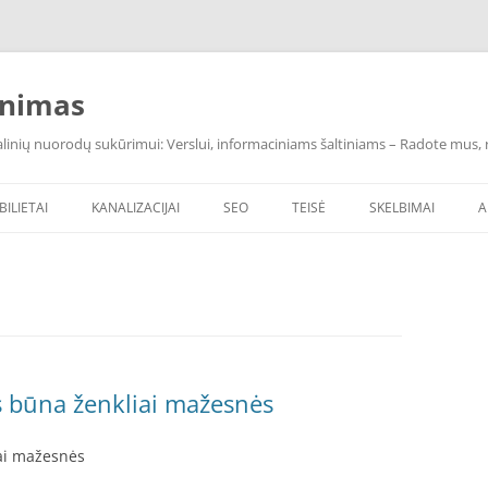
inimas
inių nuorodų sukūrimui: Verslui, informaciniams šaltiniams – Radote mus, ras
BILIETAI
KANALIZACIJAI
SEO
TEISĖ
SKELBIMAI
A
 būna ženkliai mažesnės
ai mažesnės