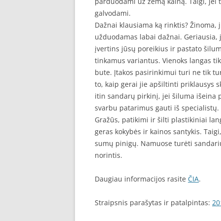
parduodami už žemą kainą. Taigi, jei ti
galvodami.
Dažnai klausiama ką rinktis? Žinoma, ju
užduodamas labai dažnai. Geriausia, j
įvertins jūsų poreikius ir pastato šilu
tinkamus variantus. Vienoks langas tik
bute. Įtakos pasirinkimui turi ne tik 
to, kaip gerai jie apšiltinti priklausy
itin sandarų pirkinį, jei šiluma išeina
svarbu patarimus gauti iš specialistų.
Gražūs, patikimi ir šilti plastikiniai l
geras kokybės ir kainos santykis. Taig
sumų pinigų. Namuose turėti sandarius
norintis.
Daugiau informacijos rasite
ČIA
.
Straipsnis parašytas ir patalpintas:
20