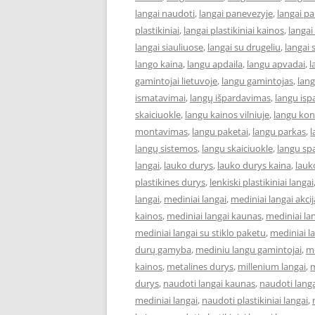
langai naudoti
,
langai panevezyje
,
langai p
plastikiniai
,
langai plastikiniai kainos
,
langai
langai siauliuose
,
langai su drugeliu
,
langai 
lango kaina
,
langu apdaila
,
langu apvadai
,
l
gamintojai lietuvoje
,
langu gamintojas
,
lan
ismatavimai
,
langų išpardavimas
,
langu isp
skaiciuokle
,
langu kainos vilniuje
,
langu kon
montavimas
,
langu paketai
,
langu parkas
,
l
langų sistemos
,
langu skaiciuokle
,
langu sp
langai
,
lauko durys
,
lauko durys kaina
,
lauk
plastikines durys
,
lenkiski plastikiniai langai
langai
,
mediniai langai
,
mediniai langai akcij
kainos
,
mediniai langai kaunas
,
mediniai la
mediniai langai su stiklo paketu
,
mediniai la
durų gamyba
,
mediniu langu gamintojai
,
m
kainos
,
metalines durys
,
millenium langai
,
m
durys
,
naudoti langai kaunas
,
naudoti lang
mediniai langai
,
naudoti plastikiniai langai
,