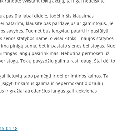
k randate vykstant tokią akciją, tai ilgai nedelskite
k pasiūla labai didelė, todėl ir šis klausimas
ei patarimų klausite pas pardavėjus ar gamintojus. Jie
mos savybes. Tuomet bus lengviau patarti ir pasiūlyti
s senos statybos name, o visai kitoks – naujos statybos
turima pinigų suma, bet ir pastato sienos bei stogas. Nuo
s skirtingas langų pasirinkimas. Nebūtina permokėti už
 per stogą. Tokių pavyzdžių galima rasti daug. Štai dėl to
angai lietuvių tapo pamėgti ir dėl priimtinos kainos. Tai
i, įsigyti tinkamus galima ir nepermokant didžiulių
 ir gražiai atrodančius langus gali kiekvienas
15-04-18
.