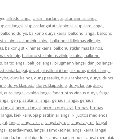
ged
alfredo langai
,
aliuminiai langai
,
aliumininiai langai
,
uplast langai
,
aluplast langai atsiliepimai
,
aluplasto langai
,
,
balkono durys
,
balkono durys kaina
,
balkono langai
,
balkono
stiklinimas aliuminiu kaina
,
balkono stiklinimas vilniuje
,
as
,
balkonų stiklinimas kaina
,
balkonu stiklinimas kainos
,
mas vilniuje
,
balkonų stiklinimas vilniuje kaina
,
balkonu
s
,
baltic langai
,
baltijos langai
,
brugmann langai
,
danijos langai
,
astikiniai langai
,
deveti plastikiniai langai kaune
,
doleta langai
,
myba
,
duru kainos
,
durų pasaulis
,
duru rankenos
,
durys
,
durys
une
,
durys klaipeda
,
durys klaipedoje
,
durys langai
,
durys
ai
,
euro langai
,
evaldo langai
,
faneruotos vidaus durys
,
fauga
langai
,
geri plastikiniai langai
,
geriausi langai
,
geriausi
 langai
,
hermio langai
,
hermio projektai
,
hronas
,
hronas
 langai
,
kiek kainuoja plastikiniai langai
,
klijuotos medienos
ngai
,
langai
,
langai akcija
,
langai alytuje
,
langai alytus
,
langai
ngai ispardavimas
,
langai issimoketinai
,
langai kaina
,
langai
klaipeda
,
langai klaipedoje
,
langai marijampole
,
langai mediniai
,