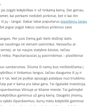
e
 jas įsigyti kokybiškas ir už tinkamą kainą. Dar geriau,
omet, kai perkami nedideli pirkiniai, bet ir kai itin
 iš jų – langai. Dabar labai populiarus
plastikiniu langu
ybė pigiai įsigyti tokius svarbius pirkinius savo
ngais. Per juos žiemą gali išeiti didžioji dalis
škai naudinga nė vienam savininkui. Nesvarbu ar
senieji, ar tai naujos statybos būstas, tačiau
reikia. Populiariausias jų pasirinkimas – plastikiniai
uikus sandarumas. Šiluma iš namų bus neišleidžiama į
okybiškus ir tinkamus langus, tačiau dauguma iš jų ir
 ir tai, kad jie puikiai apsaugo patalpas nuo triukšmo.
Taip pat ir kaina yra labai gera. Tai ilgalaikė investicija.
ispardavimas Vilniuje ar kitame mieste. Tai galimybė
r kokybiškus gaminius už gerą kainą. Daugelis įmonių,
rto vykdo išpardavimus, kurių metu kokybiški gaminiai