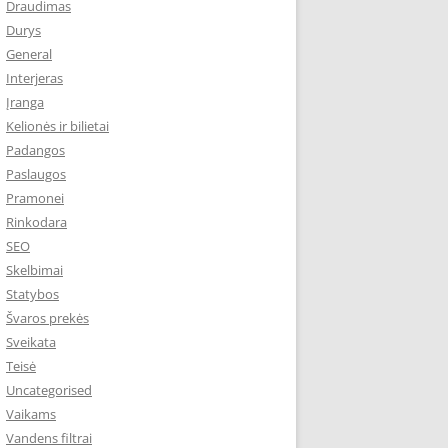
Draudimas
Durys
General
Interjeras
Įranga
Kelionės ir bilietai
Padangos
Paslaugos
Pramonei
Rinkodara
SEO
Skelbimai
Statybos
Švaros prekės
Sveikata
Teisė
Uncategorised
Vaikams
Vandens filtrai