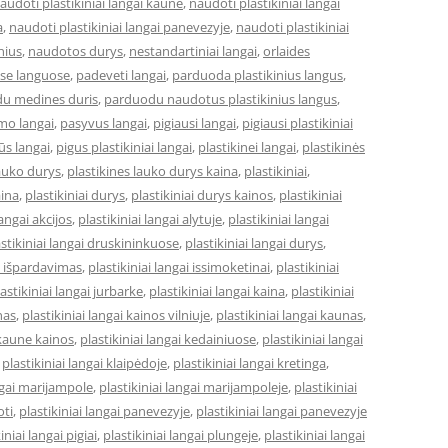
audoti plastikiniai langai kaune
,
naudoti plastikiniai langai
a
,
naudoti plastikiniai langai panevezyje
,
naudoti plastikiniai
lnius
,
naudotos durys
,
nestandartiniai langai
,
orlaides
ose languose
,
padeveti langai
,
parduoda plastikinius langus
,
u medines duris
,
parduodu naudotus plastikinius langus
,
mo langai
,
pasyvus langai
,
pigiausi langai
,
pigiausi plastikiniai
ūs langai
,
pigus plastikiniai langai
,
plastikinei langai
,
plastikinės
lauko durys
,
plastikines lauko durys kaina
,
plastikiniai
,
aina
,
plastikiniai durys
,
plastikiniai durys kainos
,
plastikiniai
langai akcijos
,
plastikiniai langai alytuje
,
plastikiniai langai
astikiniai langai druskininkuose
,
plastikiniai langai durys
,
ai išpardavimas
,
plastikiniai langai issimoketinai
,
plastikiniai
astikiniai langai jurbarke
,
plastikiniai langai kaina
,
plastikiniai
nas
,
plastikiniai langai kainos vilniuje
,
plastikiniai langai kaunas
,
 kaune kainos
,
plastikiniai langai kedainiuose
,
plastikiniai langai
,
plastikiniai langai klaipėdoje
,
plastikiniai langai kretinga
,
angai marijampole
,
plastikiniai langai marijampoleje
,
plastikiniai
oti
,
plastikiniai langai panevezyje
,
plastikiniai langai panevezyje
iniai langai pigiai
,
plastikiniai langai plungeje
,
plastikiniai langai