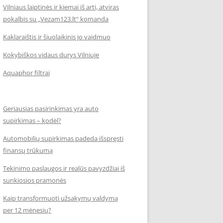
Vilniaus laiptinės ir kiemai iš arti, atviras
pokalbis su „Vezam123.lt“ komanda
Kaklaraištis ir šiuolaikinis jo vaidmuo
Kokybiškos vidaus durys Vilniuje
Aquaphor filtrai
Geriausias pasirinkimas yra auto
supirkimas – kodėl?
Automobilių supirkimas padeda išspręsti
finansų trūkumą
Tekinimo paslaugos ir realūs pavyzdžiai iš
sunkiosios pramonės
Kaip transformuoti užsakymų valdymą
per 12 mėnesių?