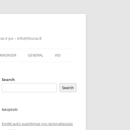
 ir Jus – info@itturas.lt
NNONSER
GENERAL
VISI
Search
Search
NAUJAUSI
Kodėl auto supirkimas yra racionaliausias