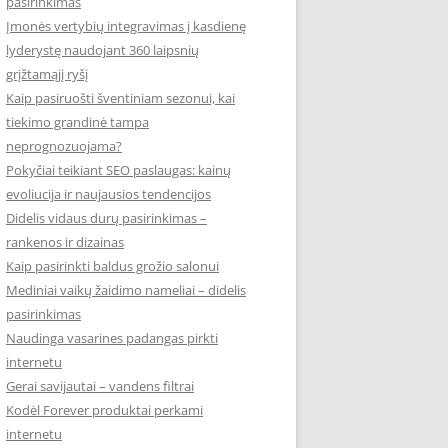
pasirinkimas
Įmonės vertybių integravimas į kasdienę
lyderystę naudojant 360 laipsnių
grįžtamąjį ryšį
Kaip pasiruošti šventiniam sezonui, kai
tiekimo grandinė tampa
neprognozuojama?
Pokyčiai teikiant SEO paslaugas: kainų
evoliucija ir naujausios tendencijos
Didelis vidaus durų pasirinkimas –
rankenos ir dizainas
Kaip pasirinkti baldus grožio salonui
Mediniai vaikų žaidimo nameliai – didelis
pasirinkimas
Naudinga vasarines padangas pirkti
internetu
Gerai savijautai – vandens filtrai
Kodėl Forever produktai perkami
internetu