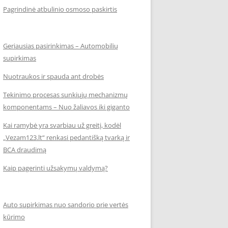
Pagrindinė atbulinio osmoso paskirtis
Geriausias pasirinkimas – Automobilių
supirkimas
Nuotraukos ir spauda ant drobės
Tekinimo procesas sunkiųjų mechanizmų
komponentams – Nuo žaliavos iki giganto
Kai ramybė yra svarbiau už greitį, kodėl
„Vezam123.lt“ renkasi pedantišką tvarką ir
BCA draudimą
Kaip pagerinti užsakymų valdymą?
Auto supirkimas nuo sandorio prie vertės
kūrimo