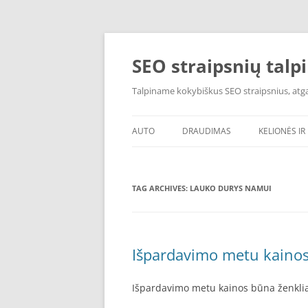
Skip
to
content
SEO straipsnių talp
Talpiname kokybiškus SEO straipsnius, atgal
AUTO
DRAUDIMAS
KELIONĖS IR 
TAG ARCHIVES:
LAUKO DURYS NAMUI
Išpardavimo metu kainos
Išpardavimo metu kainos būna ženkli