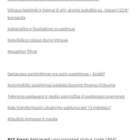
Vilniaus laiptinės ir kiemai iš arti, atviras pokalbis su „Vezam123.lt“
komanda
Kaklaraištis ir šiuolaikinis jo vaidmuo
Kokybiškos vidaus durys Vilniuje
Aquaphor filtrai
Geriausias pasirinkimas yra auto supirkimas – kodėl?
Automobilių supirkimas padeda išspręsti finansų trūkumą
Tekinimo paslaugos ir realūs pavyzdžiai iš sunkiosios pramonės
Kaip transformuoti užsakymų valdymą per 12 mėnesių?
Atbulinis osmosas ir nauda
RSS Error:
Retrieved unsupported status code "404"