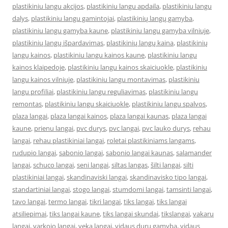
plastikiniu langu akcijos
,
plastikiniu langu apdaila
,
plastikiniu langu
dalys
,
plastikiniu langu gamintojai
,
plastikinių langų gamyba
,
plastikiniu langu gamyba kaune
,
plastikiniu langu gamyba vilniuje
,
plastikinių langų išpardavimas
,
plastikinių langų kaina
,
plastikinių
langų kainos
,
plastikiniu langu kainos kaune
,
plastikiniu langu
kainos klaipedoje
,
plastikiniu langu kainos skaiciuokle
,
plastikiniu
langu kainos vilniuje
,
plastikiniu langu montavimas
,
plastikiniu
langu profiliai
,
plastikiniu langu reguliavimas
,
plastikiniu langu
remontas
,
plastikiniu langu skaiciuokle
,
plastikiniu langu spalvos
,
plaza langai
,
plaza langai kainos
,
plaza langai kaunas
,
plaza langai
kaune
,
prienu langai
,
pvc durys
,
pvc langai
,
pvc lauko durys
,
rehau
langai
,
rehau plastikiniai langai
,
roletai plastikiniams langams
,
rudupio langai
,
sabonio langai
,
sabonio langai kaunas
,
salamander
langai
,
schuco langai
,
seni langai
,
siltas langas
,
šilti langai
,
silti
plastikiniai langai
,
skandinaviski langai
,
skandinavisko tipo langai
,
standartiniai langai
,
stogo langai
,
stumdomi langai
,
tamsinti langai
,
tavo langai
,
termo langai
,
tikri langai
,
tiks langai
,
tiks langai
atsiliepimai
,
tiks langai kaune
,
tiks langai skundai
,
tikslangai
,
vakaru
langai
,
varkojo langai
,
veka langai
,
vidaus durų gamyba
,
vidaus