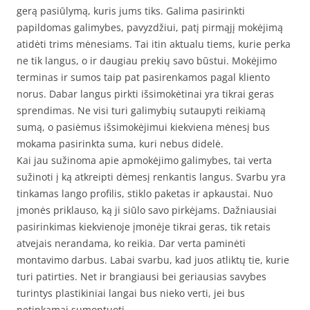
gerą pasiūlymą, kuris jums tiks. Galima pasirinkti
papildomas galimybes, pavyzdžiui, patį pirmąjį mokėjimą
atidėti trims mėnesiams. Tai itin aktualu tiems, kurie perka
ne tik langus, o ir daugiau prekių savo būstui. Mokėjimo
terminas ir sumos taip pat pasirenkamos pagal kliento
norus. Dabar langus pirkti išsimokėtinai yra tikrai geras
sprendimas. Ne visi turi galimybių sutaupyti reikiamą
sumą, o pasiėmus išsimokėjimui kiekviena mėnesį bus
mokama pasirinkta suma, kuri nebus didelė.
Kai jau sužinoma apie apmokėjimo galimybes, tai verta
sužinoti į ką atkreipti dėmesį renkantis langus. Svarbu yra
tinkamas lango profilis, stiklo paketas ir apkaustai. Nuo
įmonės priklauso, ką ji siūlo savo pirkėjams. Dažniausiai
pasirinkimas kiekvienoje įmonėje tikrai geras, tik retais
atvejais nerandama, ko reikia. Dar verta paminėti
montavimo darbus. Labai svarbu, kad juos atliktų tie, kurie
turi patirties. Net ir brangiausi bei geriausias savybes
turintys plastikiniai langai bus nieko verti, jei bus
netinkamai sumontuoti.