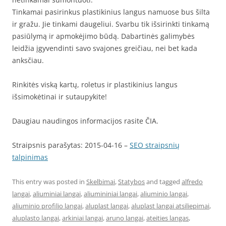
Tinkamai pasirinkus plastikinius langus namuose bus šilta
ir gražu. Jie tinkami daugeliui. Svarbu tik išsirinkti tinkamą
pasiūlymą ir apmokėjimo būdą. Dabartinės galimybės
leidžia įgyvendinti savo svajones greičiau, nei bet kada
anksčiau.
Rinkitės viską kartų, roletus ir plastikinius langus
išsimokėtinai ir sutaupykite!
Daugiau naudingos informacijos rasite ČIA.
Straipsnis parašytas: 2015-04-16 –
SEO straipsnių
talpinimas
This entry was posted in
Skelbimai
,
Statybos
and tagged
alfredo
langai
,
aliuminiai langai
,
aliumininiai langai
,
aliuminio langai
,
aliuminio profilio langai
,
aluplast langai
,
aluplast langai atsiliepimai
,
aluplasto langai
,
arkiniai langai
,
aruno langai
,
ateities langas
,