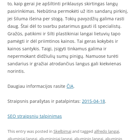
to, kaip gerai jie apšiltinti priklausys skirtingas langų
pasirinkimas. Nebūtina permokėti už itin sandarų pirkinį,
jei šiluma išeina per stogą. Tokių pavyzdžių galima rasti
daug. Štai dėl to svarbu patarimus gauti iš specialistų.
Gražūs, patikimi ir šilti plastikiniai langai lietuvių tapo
pamėgti ir dėl priimtinos kainos. Tai geras kokybės ir
kainos santykis. Taigi, įsigyti tinkamus galima ir
nepermokant didžiulių sumų pinigų. Namuose turėti
sandarius ir gražiai atrodančius langus gali kiekvienas
norintis.
Daugiau informacijos rasite
ČIA
.
Straipsnis parašytas ir patalpintas:
2015-04-18
.
SEO straipsnių talpinimas
This entry was posted in
Skelbimai
and tagged
alfredo langai
,
aliuminiai langai
,
aliumininiai langai
,
aliuminio langai
,
aliuminio