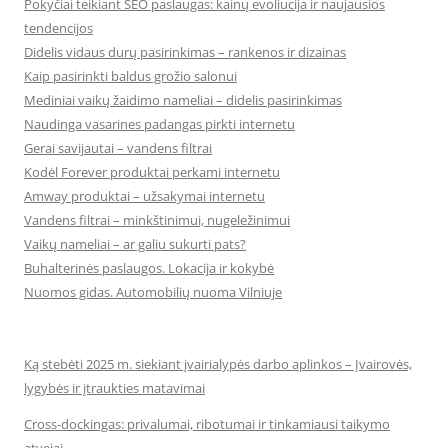
Pokyčiai teikiant SEO paslaugas: kainų evoliucija ir naujausios
tendencijos
Didelis vidaus durų pasirinkimas – rankenos ir dizainas
Kaip pasirinkti baldus grožio salonui
Mediniai vaikų žaidimo nameliai – didelis pasirinkimas
Naudinga vasarines padangas pirkti internetu
Gerai savijautai – vandens filtrai
Kodėl Forever produktai perkami internetu
Amway produktai – užsakymai internetu
Vandens filtrai – minkštinimui, nugeležinimui
Vaikų nameliai – ar galiu sukurti pats?
Buhalterinės paslaugos. Lokacija ir kokybė
Nuomos gidas. Automobilių nuoma Vilniuje
Ką stebėti 2025 m. siekiant įvairialypės darbo aplinkos – Įvairovės,
lygybės ir įtraukties matavimai
Cross-dockingas: privalumai, ribotumai ir tinkamiausi taikymo