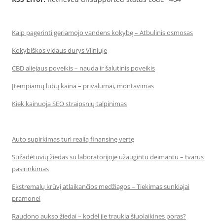
Kaip pagerinti geriamojo vandens kokybę – Atbulinis osmosas
Kokybiškos vidaus durys Vilniuje
CBD aliejaus poveikis – nauda ir šalutinis poveikis
Įtempiamų lubų kaina – privalumai, montavimas
Kiek kainuoja SEO straipsnių talpinimas
Auto supirkimas turi realią finansinę vertę
Sužadėtuvių žiedas su laboratorijoje užaugintu deimantu – tvarus
pasirinkimas
Ekstremalų krūvį atlaikančios medžiagos – Tiekimas sunkiajai
pramonei
Raudono aukso žiedai – kodėl jie traukia šiuolaikines poras?