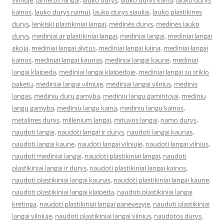
vilniuje
,
larnetos langai
,
lauko durys
,
lauko durys kaina
,
lauko durys
kainos
,
lauko durys namui
,
lauko durys siauliai
,
lauko plastikines
durys
,
lenkiski plastikiniai langai
,
medinės durys
,
medinės lauko
durys
,
mediniai ar plastikiniai langai
,
mediniai langai
,
mediniai langai
akcija
,
mediniai langai alytus
,
mediniai langai kaina
,
mediniai langai
kainos
,
mediniai langai kaunas
,
mediniai langai kaune
,
mediniai
langai klaipeda
,
mediniai langai klaipedoje
,
mediniai langai su stiklo
paketu
,
mediniai langai vilniuje
,
mediniai langai vilnius
,
medinis
langas
,
medinių durų gamyba
,
mediniu langu gamintojai
,
medinių
langų gamyba
,
mediniu langu kaina
,
mediniu langu kainos
,
metalines durys
,
millenium langai
,
mituvos langai
,
namo durys
,
naudoti langai
,
naudoti langai ir durys
,
naudoti langai kaunas
,
naudoti langai kaune
,
naudoti langai vilniuje
,
naudoti langai vilnius
,
naudoti mediniai langai
,
naudoti plastikiniai langai
,
naudoti
plastikiniai langai ir durys
,
naudoti plastikiniai langai kainos
,
naudoti plastikiniai langai kaunas
,
naudoti plastikiniai langai kaune
,
naudoti plastikiniai langai klaipeda
,
naudoti plastikiniai langai
kretinga
,
naudoti plastikiniai langai panevezyje
,
naudoti plastikiniai
langai vilniuje
,
naudoti plastikiniai langai vilnius
,
naudotos durys
,