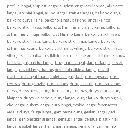
profilio langai
,
aluplast langai
,
aluplast langai atsiliepimai
,
aluplasto
langai
,
arkiniai langai
,
aruno langai
,
ateities langas
,
balkono durys
,
balkono durys kaina
,
balkono langai
,
balkono langai kainos
,
balkono stiklinimas
,
balkono stiklinimas aliuminiu kaina
,
balkono
stiklinimas vilniuje
,
balkono stiklinimo kaina
,
balkonų stiklinimas
,
balkonų stiklinimas kaina
,
balkonu stiklinimas kainos
,
balkonų
stiklinimas kaune
,
balkonų stiklinimas vilniuje
,
balkonų stiklinimas
vilniuje kaina
,
balkonu stiklinimas vilnius
,
balkonų stiklinimo kainos
,
baltic langai
,
baltijos langai
,
brugmann langai
,
danijos langai
,
deveti
langai
,
deveti langai kaune
,
deveti plastikiniai langai
,
deveti
plastikiniai langai kaune
,
doleta langai
,
duris
,
duru apvadai
,
duru
centras
,
durų gamyba
,
duru kainos
,
durų pasaulis
,
duru rankenos
,
durys
,
durys akcija
,
durys kaina
,
durys kaunas
,
durys kaune
,
durys
klaipeda
,
durys klaipedoje
,
durys langai
,
durys lauko
,
durys pigiau
,
eko langai
,
eukera langai
,
euro langai
,
evaldo langai
,
faneruotos
vidaus durys
,
fauga langai
,
gaminame duris
,
gealan langai
,
geri
langai
,
geri plastikiniai langai
,
geriausi langai
,
geriausi plastikiniai
langai
,
glaskek langai
,
heinzmann langai
,
hermio langai
,
hermio