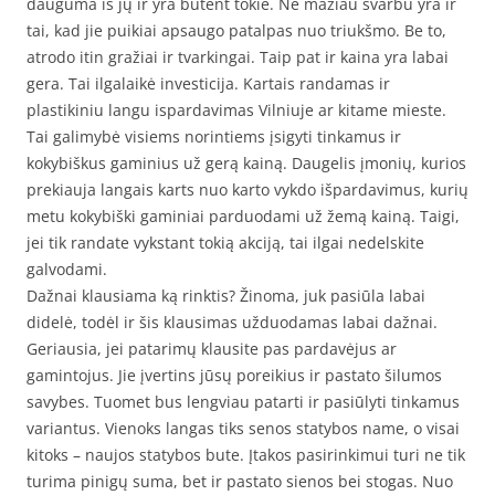
dauguma iš jų ir yra būtent tokie. Ne mažiau svarbu yra ir
tai, kad jie puikiai apsaugo patalpas nuo triukšmo. Be to,
atrodo itin gražiai ir tvarkingai. Taip pat ir kaina yra labai
gera. Tai ilgalaikė investicija. Kartais randamas ir
plastikiniu langu ispardavimas Vilniuje ar kitame mieste.
Tai galimybė visiems norintiems įsigyti tinkamus ir
kokybiškus gaminius už gerą kainą. Daugelis įmonių, kurios
prekiauja langais karts nuo karto vykdo išpardavimus, kurių
metu kokybiški gaminiai parduodami už žemą kainą. Taigi,
jei tik randate vykstant tokią akciją, tai ilgai nedelskite
galvodami.
Dažnai klausiama ką rinktis? Žinoma, juk pasiūla labai
didelė, todėl ir šis klausimas užduodamas labai dažnai.
Geriausia, jei patarimų klausite pas pardavėjus ar
gamintojus. Jie įvertins jūsų poreikius ir pastato šilumos
savybes. Tuomet bus lengviau patarti ir pasiūlyti tinkamus
variantus. Vienoks langas tiks senos statybos name, o visai
kitoks – naujos statybos bute. Įtakos pasirinkimui turi ne tik
turima pinigų suma, bet ir pastato sienos bei stogas. Nuo