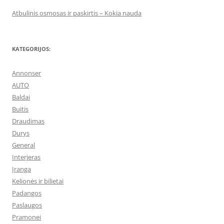
Atbulinis osmosas ir paskirtis – Kokia nauda
KATEGORIJOS:
Annonser
AUTO
Baldai
Buitis
Draudimas
Durys
General
Interjeras
Įranga
Kelionės ir bilietai
Padangos
Paslaugos
Pramonei