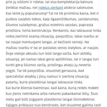
prie jų siūlomi ir roletai, tai visa komplektacija kainuos
ženkliai mažiau, nei
roletus perkant
atskirai salonuose.
Kas lėmė jų populiarumą? Tai ne tik priimtina kaina, bet ir
puikios savybės tokios, kaip ilgaamžiškumas, sandarumas,
šilumos sulaikymas, gražus estetinis vaizdas, paprasta
priežiūra, tvirta konstrukcija. Renkantis, kas labiausiai tinka
reikia įvertinti esamą situaciją, pavyzdžiui, labai svarbu ar
tai naujai montuojami langai, ar keičiami senieji. Ne
mažiau svarbu ir tai ar pastatas senos statybos, ar naujos.
Šioje vietoje aktualu turi būti lango varža, kuri atitiktų
situaciją. Jei namas labai gerai apšiltintas, tai ir langai turi
turėti gerą šilumos varžą, priešingu atveju jų neverta
įsigyti. Tai tik pavyzdžiai, visuomet geriausia, kad
specialistai atvyktų į jūsų namus ir įvertinę situaciją
patartų, kurie plastikiniai langai labiausiai tinka.
Kai kurie klientai baiminasi, kad kaina, kurią reikės mokėti
bus jiems netinkama arba neturės pakankamai lėšų. Šiuo
metu gali būti įsigyjami plastikiniai langai išsimokėtinai.
Sąlygos priklauso nuo bendrovės, bet visuomet galima rasti