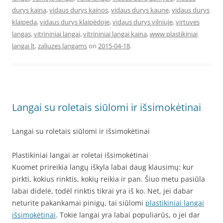
durys kaina
,
vidaus durys kainos
,
vidaus durys kaune
,
vidaus durys
klaipeda
,
vidaus durys klaipėdoje
,
vidaus durys vilniuje
,
virtuves
langas
,
vitrininiai langai
,
vitrininiai langai kaina
,
www plastikiniai
langai lt
,
zaliuzes langams
on
2015-04-18
.
Langai su roletais siūlomi ir išsimokėtinai
Langai su roletais siūlomi ir išsimokėtinai
Plastikiniai langai ar roletai išsimokėtinai
Kuomet prireikia langų iškyla labai daug klausimų: kur
pirkti, kokius rinktis, kokių reikia ir pan. Šiuo metu pasiūla
labai didelė, todėl rinktis tikrai yra iš ko. Net, jei dabar
neturite pakankamai pinigų, tai siūlomi
plastikiniai langai
išsimokėtinai
. Tokie langai yra labai populiarūs, o jei dar