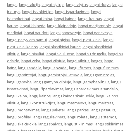
langai
,
langai akcija
,
langai alytuje
,
langai alytus
,
langai durys
,
langai
ir durys
,
langai is vokietijos
,
langai ispardavimas
,
langai
issimoketinai
,
langai kaina
,
langai kainos
,
langai kaunas
,
langai
kaune
,
langai klaipeda
,
langai klaipedoje
,
langai marijampole
,
langai
mediniai
,
langai naudoti
,
langai panevezyje
,
langai panevezys
,
langai pasyviam namui
,
langai pigiau
,
langai plastikiniai
,
langai
plastikiniai kainos
,
langai plastikiniai kaune
,
langai plastikiniai
vilniuje
,
langai siauliai
,
langai siauliuose
,
langai su drugeliu
,
langai su
orlaide
,
langai veka
,
langai vilniuje
,
langai vilnius
,
langas
,
lango
kaina
,
langu apdaila
,
langu apvadai
,
langu firmos
,
langu furnitura
,
langu gamintojai
,
langu gamintojai lietuvoje
,
langu gamintojas
,
langų gamyba
,
langų gamyba vilniuje
,
langu gamyba vilnius
,
langu
ismatavimai
,
langų išpardavimas
,
langu ispardavimas is sandelio
,
langu kaina
,
langų kainos
,
langu kainos skaiciuokle
,
langu kainos
vilniuje
,
langu konstrukcijos
,
langu matmenys
,
langu meistras
,
langų montavimas
,
langu paketai
,
langu parkas
,
langu pasaulis
,
langu profiliai
,
langu reguliavimas
,
langu roletai
,
langų sistemos
,
langu skaiciuokle
,
langu spalvos
,
langų stiklinimas
,
langu stiklinimas