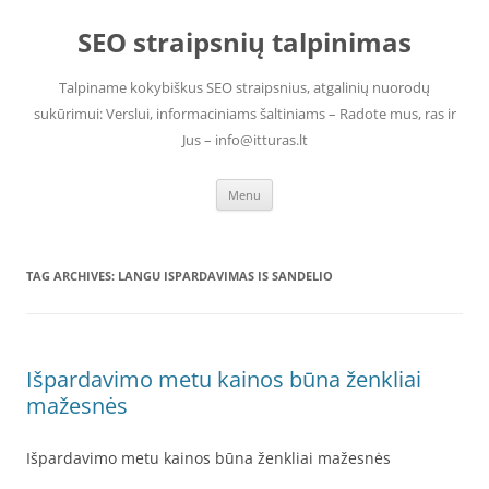
Skip
to
SEO straipsnių talpinimas
content
Talpiname kokybiškus SEO straipsnius, atgalinių nuorodų
sukūrimui: Verslui, informaciniams šaltiniams – Radote mus, ras ir
Jus – info@itturas.lt
Menu
TAG ARCHIVES:
LANGU ISPARDAVIMAS IS SANDELIO
Išpardavimo metu kainos būna ženkliai
mažesnės
Išpardavimo metu kainos būna ženkliai mažesnės