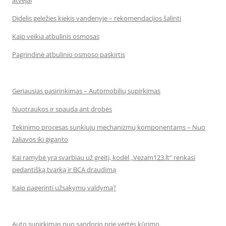
atvejai
Didelis geležies kiekis vandenyje – rekomendacijos šalinti
Kaip veikia atbulinis osmosas
Pagrindinė atbulinio osmoso paskirtis
Geriausias pasirinkimas – Automobilių supirkimas
Nuotraukos ir spauda ant drobės
Tekinimo procesas sunkiųjų mechanizmų komponentams – Nuo
žaliavos iki giganto
Kai ramybė yra svarbiau už greitį, kodėl „Vezam123.lt“ renkasi
pedantišką tvarką ir BCA draudimą
Kaip pagerinti užsakymų valdymą?
Auto supirkimas nuo sandorio prie vertės kūrimo