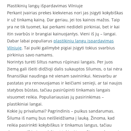
Plastikinių langų išpardavimas Vilniuje
Perkant įvairias prekes kiekvienas nori jas įsigyti kokybiškas
ir už tinkamą kainą. Dar geriau, jei tos kainos mažos. Taip
yra ne tik tuomet, kai perkami nedideli pirkiniai, bet ir kai
itin svarbūs ir brangiai kainuojantys. Vieni iš jų – langai.
Dabar labai populiarus
plastikiniu langu ispardavimas
Vilniuje
. Tai puiki galimybė pigiai įsigyti tokius svarbius
pirkinius savo namams.
Norintys turėti šiltus namus rūpinasi langais. Per juos
žiemą gali išeiti didžioji dalis sukauptos šilumos, o tai nėra
finansiškai naudinga nė vienam savininkui. Nesvarbu ar
pastatas yra renovuojamas ir keičiami senieji, ar tai naujos
statybos būstas, tačiau pasirūpinti tinkamais langais
visuomet reikia. Populiariausias jų pasirinkimas –
plastikiniai langai.
Kokie jų privalumai? Pagrindinis – puikus sandarumas.
Šiluma iš namų bus neišleidžiama į lauką. Žinoma, kad
reikia pasirinkti kokybiškus ir tinkamus langus, tačiau