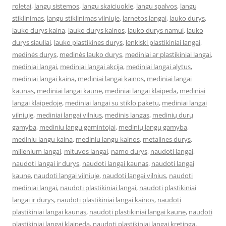
roletai
,
langų sistemos
,
langu skaiciuokle
,
langu spalvos
,
langų
stiklinimas
,
langu stiklinimas vilniuje
,
larnetos langai
,
lauko durys
,
lauko durys kaina
,
lauko durys kainos
,
lauko durys namui
,
lauko
durys siauliai
,
lauko plastikines durys
,
lenkiski plastikiniai langai
,
medinės durys
,
medinės lauko durys
,
mediniai ar plastikiniai langai
,
mediniai langai
,
mediniai langai akcija
,
mediniai langai alytus
,
mediniai langai kaina
,
mediniai langai kainos
,
mediniai langai
kaunas
,
mediniai langai kaune
,
mediniai langai klaipeda
,
mediniai
langai klaipedoje
,
mediniai langai su stiklo paketu
,
mediniai langai
vilniuje
,
mediniai langai vilnius
,
medinis langas
,
medinių durų
gamyba
,
mediniu langu gamintojai
,
medinių langų gamyba
,
mediniu langu kaina
,
mediniu langu kainos
,
metalines durys
,
millenium langai
,
mituvos langai
,
namo durys
,
naudoti langai
,
naudoti langai ir durys
,
naudoti langai kaunas
,
naudoti langai
kaune
,
naudoti langai vilniuje
,
naudoti langai vilnius
,
naudoti
mediniai langai
,
naudoti plastikiniai langai
,
naudoti plastikiniai
langai ir durys
,
naudoti plastikiniai langai kainos
,
naudoti
plastikiniai langai kaunas
,
naudoti plastikiniai langai kaune
,
naudoti
plastikiniai langai klaipeda
,
naudoti plastikiniai langai kretinga
,