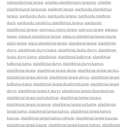
nestandartiniai langai
,
orlaides plastikiniams langams
,
orlaides
plastikiniuose languose
,
padeveti langai
,
parduoda plastikinius
langus
,
parduodu duris
,
parduodu langus
,
parduodu medines
duris
,
parduodu naudotus plastikinius langus
,
parduodu
plastikinius langus
,
pasyvaus namo langai
,
pasyvus langai
,
pigiausi
langai
,
pigiausi plastikiniai langai
,
pigiausi plastikiniai langai kaune
,
pigūs langai
,
pigus plastikiniai langai
,
plastikinei langai
,
plastikinės
durys
,
plastikinės durys kaina
,
plastikinės lauko durys
,
plastikines
lauko durys kaina
,
plastikiniai
,
plastikiniai balkonai
,
plastikiniai
balkonai kaina
,
plastikiniai durys
,
plastikiniai durys kainos
,
plastikiniai langai
,
plastikiniai langai akcija
,
plastikiniai langai akcijos
,
plastikiniai langai alytuje
,
plastikiniai langai alytus
,
plastikiniai langai
balkonui kaina
,
plastikiniai langai druskininkuose
,
plastikiniai langai
durys
,
plastikiniai langai ir durys
,
plastikiniai langai išpardavimas
,
plastikiniai langai issimoketinai
,
plastikiniai langai jonava
,
plastikiniai langai jonavoje
,
plastikiniai langai jurbarke
,
plastikiniai
langai kaina
,
plastikiniai langai kainos
,
plastikiniai langai kainos
kaunas
,
plastikiniai langai kainos vilniuje
,
plastikiniai langai kaunas
,
plastikiniai langai kaune
,
plastikiniai langai kaune kainos
,
plastikiniai