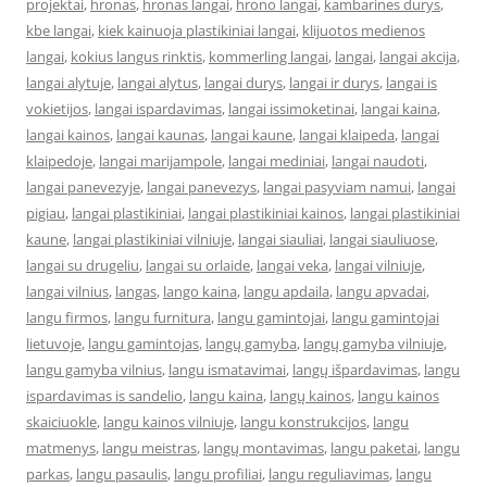
projektai
,
hronas
,
hronas langai
,
hrono langai
,
kambarines durys
,
kbe langai
,
kiek kainuoja plastikiniai langai
,
klijuotos medienos
langai
,
kokius langus rinktis
,
kommerling langai
,
langai
,
langai akcija
,
langai alytuje
,
langai alytus
,
langai durys
,
langai ir durys
,
langai is
vokietijos
,
langai ispardavimas
,
langai issimoketinai
,
langai kaina
,
langai kainos
,
langai kaunas
,
langai kaune
,
langai klaipeda
,
langai
klaipedoje
,
langai marijampole
,
langai mediniai
,
langai naudoti
,
langai panevezyje
,
langai panevezys
,
langai pasyviam namui
,
langai
pigiau
,
langai plastikiniai
,
langai plastikiniai kainos
,
langai plastikiniai
kaune
,
langai plastikiniai vilniuje
,
langai siauliai
,
langai siauliuose
,
langai su drugeliu
,
langai su orlaide
,
langai veka
,
langai vilniuje
,
langai vilnius
,
langas
,
lango kaina
,
langu apdaila
,
langu apvadai
,
langu firmos
,
langu furnitura
,
langu gamintojai
,
langu gamintojai
lietuvoje
,
langu gamintojas
,
langų gamyba
,
langų gamyba vilniuje
,
langu gamyba vilnius
,
langu ismatavimai
,
langų išpardavimas
,
langu
ispardavimas is sandelio
,
langu kaina
,
langų kainos
,
langu kainos
skaiciuokle
,
langu kainos vilniuje
,
langu konstrukcijos
,
langu
matmenys
,
langu meistras
,
langų montavimas
,
langu paketai
,
langu
parkas
,
langu pasaulis
,
langu profiliai
,
langu reguliavimas
,
langu