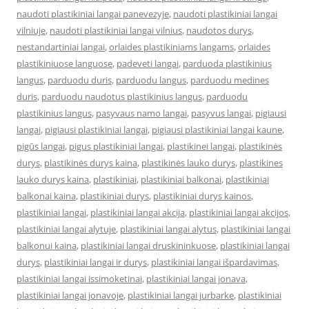
naudoti plastikiniai langai panevezyje
,
naudoti plastikiniai langai
vilniuje
,
naudoti plastikiniai langai vilnius
,
naudotos durys
,
nestandartiniai langai
,
orlaides plastikiniams langams
,
orlaides
plastikiniuose languose
,
padeveti langai
,
parduoda plastikinius
langus
,
parduodu duris
,
parduodu langus
,
parduodu medines
duris
,
parduodu naudotus plastikinius langus
,
parduodu
plastikinius langus
,
pasyvaus namo langai
,
pasyvus langai
,
pigiausi
langai
,
pigiausi plastikiniai langai
,
pigiausi plastikiniai langai kaune
,
pigūs langai
,
pigus plastikiniai langai
,
plastikinei langai
,
plastikinės
durys
,
plastikinės durys kaina
,
plastikinės lauko durys
,
plastikines
lauko durys kaina
,
plastikiniai
,
plastikiniai balkonai
,
plastikiniai
balkonai kaina
,
plastikiniai durys
,
plastikiniai durys kainos
,
plastikiniai langai
,
plastikiniai langai akcija
,
plastikiniai langai akcijos
,
plastikiniai langai alytuje
,
plastikiniai langai alytus
,
plastikiniai langai
balkonui kaina
,
plastikiniai langai druskininkuose
,
plastikiniai langai
durys
,
plastikiniai langai ir durys
,
plastikiniai langai išpardavimas
,
plastikiniai langai issimoketinai
,
plastikiniai langai jonava
,
plastikiniai langai jonavoje
,
plastikiniai langai jurbarke
,
plastikiniai