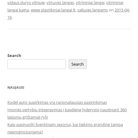
vidaus durys vilniuje
,
virtuves langas
,
vitrininiai langai
,
vitrininiai
langai kaina
,
www plastikiniai langai lt
,
zaliuzes langams
on
2015-04-
16
.
Search
Search
NAUJAUSI
Kodėl auto supirkimas yra racionaliausias pasirinkimas
Įmonės vertybių integravimas į kasdienę lyderystę naudojant 360
laipsnių grįžtamąjį ryšį
Kaip pasiruošti šventiniam sezonui, kai tiekimo grandinė tampa
neprognozuojama?