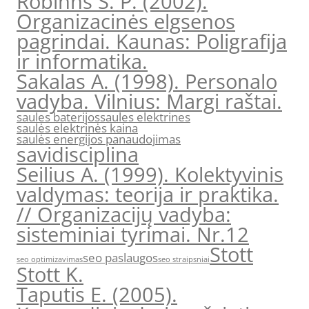
Robinns S. P. (2002).
Organizacinės elgsenos
pagrindai. Kaunas: Poligrafija
ir informatika.
Sakalas A. (1998). Personalo
vadyba. Vilnius: Margi raštai.
saules baterijos
saules elektrines
saulės elektrinės kaina
saulės energijos panaudojimas
savidisciplina
Seilius A. (1999). Kolektyvinis
valdymas: teorija ir praktika.
// Organizacijų vadyba:
sisteminiai tyrimai. Nr.12
Stott
seo paslaugos
seo optimizavimas
seo straipsniai
Stott K.
Taputis E. (2005).