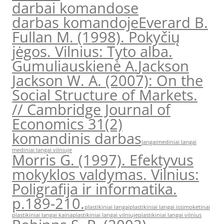
darbai komandose
darbas komandoje
Everard B.
Fullan M. (1998). Pokyčių
jėgos. Vilnius: Tyto alba.
Gumuliauskienė A.
Jackson
Jackson W. A. (2007): On the
Social Structure of Markets.
// Cambridge Journal of
Economics 31(2)
komandinis darbas
langai
mediniai langai
mediniai langai vilniuje
Morris G. (1997). Efektyvus
mokyklos valdymas. Vilnius:
Poligrafija ir informatika.
p.189-210.
plastikiniai langai
plastikiniai langai issimoketinai
plastikiniai langai kaina
plastikiniai langai vilniuje
plastikiniai langai vilnius