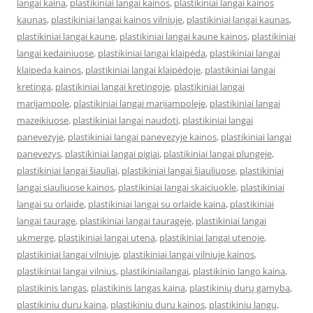
langai kaina
,
plastikiniai langai kainos
,
plastikiniai langai kainos
kaunas
,
plastikiniai langai kainos vilniuje
,
plastikiniai langai kaunas
,
plastikiniai langai kaune
,
plastikiniai langai kaune kainos
,
plastikiniai
langai kedainiuose
,
plastikiniai langai klaipėda
,
plastikiniai langai
klaipeda kainos
,
plastikiniai langai klaipėdoje
,
plastikiniai langai
kretinga
,
plastikiniai langai kretingoje
,
plastikiniai langai
marijampole
,
plastikiniai langai marijampoleje
,
plastikiniai langai
mazeikiuose
,
plastikiniai langai naudoti
,
plastikiniai langai
panevezyje
,
plastikiniai langai panevezyje kainos
,
plastikiniai langai
panevezys
,
plastikiniai langai pigiai
,
plastikiniai langai plungeje
,
plastikiniai langai šiauliai
,
plastikiniai langai šiauliuose
,
plastikiniai
langai siauliuose kainos
,
plastikiniai langai skaiciuokle
,
plastikiniai
langai su orlaide
,
plastikiniai langai su orlaide kaina
,
plastikiniai
langai taurage
,
plastikiniai langai taurageje
,
plastikiniai langai
ukmerge
,
plastikiniai langai utena
,
plastikiniai langai utenoje
,
plastikiniai langai vilniuje
,
plastikiniai langai vilniuje kainos
,
plastikiniai langai vilnius
,
plastikiniailangai
,
plastikinio lango kaina
,
plastikinis langas
,
plastikinis langas kaina
,
plastikinių durų gamyba
,
plastikiniu duru kaina
,
plastikiniu duru kainos
,
plastikinių langų
,