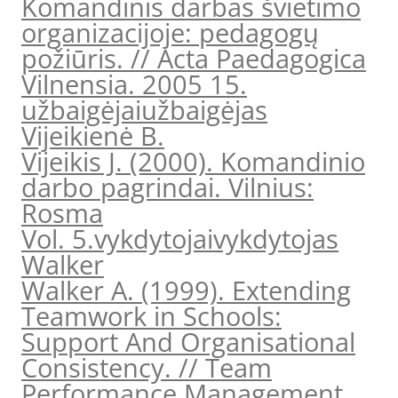
Komandinis darbas švietimo
organizacijoje: pedagogų
požiūris. // Acta Paedagogica
Vilnensia. 2005 15.
užbaigėjai
užbaigėjas
Vijeikienė B.
Vijeikis J. (2000). Komandinio
darbo pagrindai. Vilnius:
Rosma
Vol. 5.
vykdytojai
vykdytojas
Walker
Walker A. (1999). Extending
Teamwork in Schools:
Support And Organisational
Consistency. // Team
Performance Management