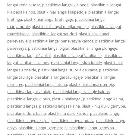
langai kedainiuose
,
plastikiniai langai klaipėda
,
plastikiniai langai
klaipeda kainos
,
plastikiniai langai klaipėdoje
,
plastikiniai langai
kretinga
,
plastikiniai langai kretingoje
,
plastikiniai langai
marijampole
,
plastikiniai langai marijampoleje
,
plastikiniai langai
mazeikiuose
,
plastikiniai langai naudoti
,
plastikiniai langai
panevezyje
,
plastikiniai langai panevezyje kainos
,
plastikiniai langai
panevezys
,
plastikiniai langai pigiai
,
plastikiniai langai plungeje
,
plastikiniai langai šiauliai
,
plastikiniai langai šiauliuose
,
plastikiniai
langai siauliuose kainos
,
plastikiniai langai skaiciuokle
,
plastikiniai
langai su orlaide
,
plastikiniai langai su orlaide kaina
,
plastikiniai
langai taurage
,
plastikiniai langai taurageje
,
plastikiniai langai
ukmerge
,
plastikiniai langai utena
,
plastikiniai langai utenoje
,
plastikiniai langai vilniuje
,
plastikiniai langai vilniuje kainos
,
plastikiniai langai vilnius
,
plastikiniailangai
,
plastikinio lango kaina
,
plastikinis langas
,
plastikinis langas kaina
,
plastikinių durų gamyba
,
plastikiniu duru kaina
,
plastikiniu duru kainos
,
plastikinių langų
,
plastikiniu langu akcijos
,
plastikiniu langu apdaila
,
plastikiniu langu
dalys
,
plastikiniu langu gamintojai
,
plastikinių langų gamyba
,