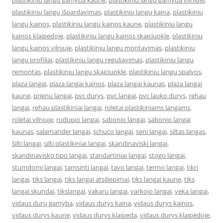
plastikiniu langu gamyba kaune
,
plastikiniu langu gamyba vilniuje
,
plastikinių langų išpardavimas
,
plastikinių langų kaina
,
plastikinių
langų kainos
,
plastikiniu langu kainos kaune
,
plastikiniu langu
kainos klaipedoje
,
plastikiniu langu kainos skaiciuokle
,
plastikiniu
langu kainos vilniuje
,
plastikiniu langu montavimas
,
plastikiniu
langu profiliai
,
plastikiniu langu reguliavimas
,
plastikiniu langu
remontas
,
plastikiniu langu skaiciuokle
,
plastikiniu langu spalvos
,
plaza langai
,
plaza langai kainos
,
plaza langai kaunas
,
plaza langai
kaune
,
prienu langai
,
pvc durys
,
pvc langai
,
pvc lauko durys
,
rehau
langai
,
rehau plastikiniai langai
,
roletai plastikiniams langams
,
roletai vilniuje
,
rudupio langai
,
sabonio langai
,
sabonio langai
kaunas
,
salamander langai
,
schuco langai
,
seni langai
,
siltas langas
,
šilti langai
,
silti plastikiniai langai
,
skandinaviski langai
,
skandinavisko tipo langai
,
standartiniai langai
,
stogo langai
,
stumdomi langai
,
tamsinti langai
,
tavo langai
,
termo langai
,
tikri
langai
,
tiks langai
,
tiks langai atsiliepimai
,
tiks langai kaune
,
tiks
langai skundai
,
tikslangai
,
vakaru langai
,
varkojo langai
,
veka langai
,
vidaus durų gamyba
,
vidaus durys kaina
,
vidaus durys kainos
,
vidaus durys kaune
,
vidaus durys klaipeda
,
vidaus durys klaipėdoje
,