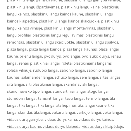
plastikiniu langu gamyba kaune
,
plastikiniu langu gamyba vilniuje
,
plastikinių langų išpardavimas
,
plastikinių langų kaina
,
plastikinių
langų kainos
,
plastikiniu langu kainos kaune
,
plastikiniu langu
kainos klaipedoje
,
plastikiniu langu kainos skaiciuokle
,
plastikiniu
langu kainos vilniuje
,
plastikiniu langu montavimas
,
plastikiniu
langu profiliai
,
plastikiniu langu reguliavimas
,
plastikiniu langu
remontas
,
plastikiniu langu skaiciuokle
,
plastikiniu langu spalvos
,
plaza langai
,
plaza langai kainos
,
plaza langai kaunas
,
plaza langai
kaune
,
prienu langai
,
pvc durys
,
pvc langai
,
pvc lauko durys
,
rehau
langai
,
rehau plastikiniai langai
,
roletai plastikiniams langams
,
roletai vilniuje
,
rudupio langai
,
sabonio langai
,
sabonio langai
kaunas
,
salamander langai
,
schuco langai
,
seni langai
,
siltas langas
,
šilti langai
,
silti plastikiniai langai
,
skandinaviski langai
,
skandinavisko tipo langai
,
standartiniai langai
,
stogo langai
,
stumdomi langai
,
tamsinti langai
,
tavo langai
,
termo langai
,
tikri
langai
,
tiks langai
,
tiks langai atsiliepimai
,
tiks langai kaune
,
tiks
langai skundai
,
tikslangai
,
vakaru langai
,
varkojo langai
,
veka langai
,
vidaus durų gamyba
,
vidaus durys kaina
,
vidaus durys kainos
,
vidaus durys kaune
,
vidaus durys klaipeda
,
vidaus durys klaipėdoje
,