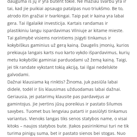
dauguma iš jų ir yra būtent tokie. Ne mažiau svarbu yra ir
tai, kad jie puikiai apsaugo patalpas nuo triukšmo. Be to,
atrodo itin gražiai ir tvarkingai. Taip pat ir kaina yra labai
gera. Tai ilgalaikė investicija. Kartais randamas ir
plastikiniu langu ispardavimas Vilniuje ar kitame mieste.
Tai galimybė visiems norintiems įsigyti tinkamus ir
kokybiškus gaminius už gerą kainą. Daugelis įmonių, kurios
prekiauja langais karts nuo karto vykdo išpardavimus, kurių
metu kokybiški gaminiai parduodami už žemą kainą. Taigi,
jei tik randate vykstant tokią akciją, tai ilgai nedelskite
galvodami.
Dažnai klausiama ką rinktis? Žinoma, juk pasiūla labai
didelė, todėl ir šis klausimas užduodamas labai dažnai.
Geriausia, jei patarimų klausite pas pardavėjus ar
gamintojus. Jie įvertins jūsų poreikius ir pastato šilumos
savybes. Tuomet bus lengviau patarti ir pasiūlyti tinkamus
variantus. Vienoks langas tiks senos statybos name, o visai
kitoks – naujos statybos bute. Įtakos pasirinkimui turi ne tik
turima pinigų suma, bet ir pastato sienos bei stogas. Nuo