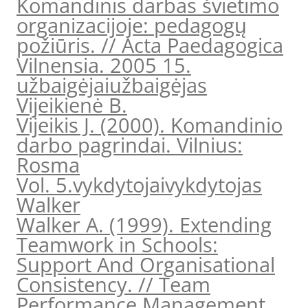
Komandinis darbas švietimo
organizacijoje: pedagogų
požiūris. // Acta Paedagogica
Vilnensia. 2005 15.
užbaigėjai
užbaigėjas
Vijeikienė B.
Vijeikis J. (2000). Komandinio
darbo pagrindai. Vilnius:
Rosma
Vol. 5.
vykdytojai
vykdytojas
Walker
Walker A. (1999). Extending
Teamwork in Schools:
Support And Organisational
Consistency. // Team
Performance Management