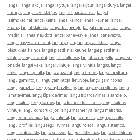
langai
,
langai akcija
,
langai alytuje
,
langai alytus
,
langai durys
,
langai
ir durys
,
langai is vokietijos
,
langai ispardavimas
,
langai
issimoketinai
,
langai kaina
,
langai kainos
,
langai kaunas
,
langai
kaune
,
langai klaipeda
,
langai klaipedoje
,
langai marijampole
,
langai
mediniai
,
langai naudoti
,
langai panevezyje
,
langai panevezys
,
langai pasyviam namui
,
langai pigiau
,
langai plastikiniai
,
langai
plastikiniai kainos
,
langai plastikiniai kaune
,
langai plastikiniai
vilniuje
,
langai siauliai
,
langai siauliuose
,
langai su drugeliu
,
langai su
orlaide
,
langai veka
,
langai vilniuje
,
langai vilnius
,
langas
,
lango
kaina
,
langu apdaila
,
langu apvadai
,
langu firmos
,
langu furnitura
,
langu gamintojai
,
langu gamintojai lietuvoje
,
langu gamintojas
,
langų gamyba
,
langų gamyba vilniuje
,
langu gamyba vilnius
,
langu
ismatavimai
,
langų išpardavimas
,
langu ispardavimas is sandelio
,
langu kaina
,
langų kainos
,
langu kainos skaiciuokle
,
langu kainos
vilniuje
,
langu konstrukcijos
,
langu matmenys
,
langu meistras
,
langų montavimas
,
langu paketai
,
langu parkas
,
langu pasaulis
,
langu profiliai
,
langu reguliavimas
,
langu roletai
,
langų sistemos
,
langu skaiciuokle
,
langu spalvos
,
langų stiklinimas
,
langu stiklinimas