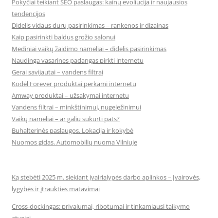
Pokyčiai teikiant SEO paslaugas: kainų evoliucija ir naujausios
tendencijos
Didelis vidaus durų pasirinkimas – rankenos ir dizainas
Kaip pasirinkti baldus grožio salonui
Mediniai vaikų žaidimo nameliai – didelis pasirinkimas
Naudinga vasarines padangas pirkti internetu
Gerai savijautai – vandens filtrai
Kodėl Forever produktai perkami internetu
Amway produktai – užsakymai internetu
Vandens filtrai – minkštinimui, nugeležinimui
Vaikų nameliai – ar galiu sukurti pats?
Buhalterinės paslaugos. Lokacija ir kokybė
Nuomos gidas. Automobilių nuoma Vilniuje
Ką stebėti 2025 m. siekiant įvairialypės darbo aplinkos – Įvairovės,
lygybės ir įtraukties matavimai
Cross-dockingas: privalumai, ribotumai ir tinkamiausi taikymo