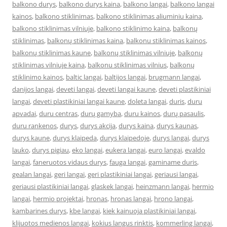
balkono durys
,
balkono durys kaina
,
balkono langai
,
balkono langai
kainos
,
balkono stiklinimas
,
balkono stiklinimas aliuminiu kaina
,
balkono stiklinimas vilniuje
,
balkono stiklinimo kaina
,
balkonų
stiklinimas
,
balkonų stiklinimas kaina
,
balkonu stiklinimas kainos
,
balkonų stiklinimas kaune
,
balkonų stiklinimas vilniuje
,
balkonų
stiklinimas vilniuje kaina
,
balkonu stiklinimas vilnius
,
balkonų
stiklinimo kainos
,
baltic langai
,
baltijos langai
,
brugmann langai
,
danijos langai
,
deveti langai
,
deveti langai kaune
,
deveti plastikiniai
langai
,
deveti plastikiniai langai kaune
,
doleta langai
,
duris
,
duru
apvadai
,
duru centras
,
durų gamyba
,
duru kainos
,
durų pasaulis
,
duru rankenos
,
durys
,
durys akcija
,
durys kaina
,
durys kaunas
,
durys kaune
,
durys klaipeda
,
durys klaipedoje
,
durys langai
,
durys
lauko
,
durys pigiau
,
eko langai
,
eukera langai
,
euro langai
,
evaldo
langai
,
faneruotos vidaus durys
,
fauga langai
,
gaminame duris
,
gealan langai
,
geri langai
,
geri plastikiniai langai
,
geriausi langai
,
geriausi plastikiniai langai
,
glaskek langai
,
heinzmann langai
,
hermio
langai
,
hermio projektai
,
hronas
,
hronas langai
,
hrono langai
,
kambarines durys
,
kbe langai
,
kiek kainuoja plastikiniai langai
,
klijuotos medienos langai
,
kokius langus rinktis
,
kommerling langai
,