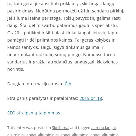
to, kaip gerai jie apšiltinti priklausys skirtingas langų
pasirinkimas. Nebūtina permokėti už itin sandarų pirkinį,
jei šiluma išeina per stogą. Tokių pavyzdžių galima rasti
daug. Štai dėl to svarbu patarimus gauti iš specialistų.
Gražūs, patikimi ir šilti plastikiniai langai lietuvių tapo
pamėgti ir dėl priimtinos kainos. Tai geras kokybės ir
kainos santykis. Taigi, įsigyti tinkamus galima ir
nepermokant didžiulių sumų pinigų. Namuose turėti
sandarius ir gražiai atrodančius langus gali kiekvienas
norintis.
Daugiau informacijos rasite
ČIA
.
Straipsnis parašytas ir patalpintas:
2015-04-18
.
SEO straipsnių talpinimas
This entry was posted in
Skelbimai
and tagged
alfredo langai
,
aliuminiai langai
,
aliumininiai langai
,
aliuminio langai
,
aliuminio