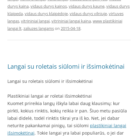
durys kaina
,
vidaus durys kainos
,
vidaus durys kaune
,
vidaus durys
klaipeda
,
vidaus durys klaipėdoje
,
vidaus durys vilniuje
,
virtuves
langas
,
vitrininiai langai
,
vitrininiai langai kaina
,
www plastikiniai
langai lt
,
zaliuzes langams
on
2015-04-18
.
Langai su roletais siūlomi ir išsimokėtinai
Langai su roletais siūlomi ir išsimokėtinai
Plastikiniai langai ar roletai išsimokėtinai
Kuomet prireikia langų iškyla labai daug klausimų: kur
pirkti, kokius rinktis, kokių reikia ir pan. Šiuo metu pasiūla
labai didelė, todėl rinktis tikrai yra iš ko. Net, jei dabar
neturite pakankamai pinigų, tai siūlomi
plastikiniai langai
išsimokėtinai
. Tokie langai yra labai populiarūs, o jei dar