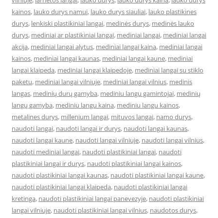
vilniuje
,
larnetos langai
,
lauko durys
,
lauko durys kaina
,
lauko durys
kainos
,
lauko durys namui
,
lauko durys siauliai
,
lauko plastikines
durys
,
lenkiski plastikiniai langai
,
medinės durys
,
medinės lauko
durys
,
mediniai ar plastikiniai langai
,
mediniai langai
,
mediniai langai
akcija
,
mediniai langai alytus
,
mediniai langai kaina
,
mediniai langai
kainos
,
mediniai langai kaunas
,
mediniai langai kaune
,
mediniai
langai klaipeda
,
mediniai langai klaipedoje
,
mediniai langai su stiklo
paketu
,
mediniai langai vilniuje
,
mediniai langai vilnius
,
medinis
langas
,
medinių durų gamyba
,
mediniu langu gamintojai
,
medinių
langų gamyba
,
mediniu langu kaina
,
mediniu langu kainos
,
metalines durys
,
millenium langai
,
mituvos langai
,
namo durys
,
naudoti langai
,
naudoti langai ir durys
,
naudoti langai kaunas
,
naudoti langai kaune
,
naudoti langai vilniuje
,
naudoti langai vilnius
,
naudoti mediniai langai
,
naudoti plastikiniai langai
,
naudoti
plastikiniai langai ir durys
,
naudoti plastikiniai langai kainos
,
naudoti plastikiniai langai kaunas
,
naudoti plastikiniai langai kaune
,
naudoti plastikiniai langai klaipeda
,
naudoti plastikiniai langai
kretinga
,
naudoti plastikiniai langai panevezyje
,
naudoti plastikiniai
langai vilniuje
,
naudoti plastikiniai langai vilnius
,
naudotos durys
,