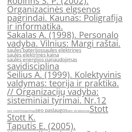
Robinns S. P. (2002).
Organizacinės elgsenos
pagrindai. Kaunas: Poligrafija
ir informatika.
Sakalas A. (1998). Personalo
vadyba. Vilnius: Margi raštai.
saules baterijos
saules elektrines
saulės elektrinės kaina
saulės energijos panaudojimas
savidisciplina
Seilius A. (1999). Kolektyvinis
valdymas: teorija ir praktika.
// Organizacijų vadyba:
sisteminiai tyrimai. Nr.12
Stott
seo paslaugos
seo optimizavimas
seo straipsniai
Stott K.
Taputis E. (2005).