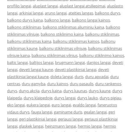
profilio langai
,
aluplast langai
,
aluplast langai atsiliepimai
,
aluplasto
langai
,
arkiniai langai
,
aruno langai
,
ateities langas
,
balkono durys
,
balkono durys kaina
,
balkono langai
,
balkono langai kainos
,
balkono stiklinimas
,
balkono stiklinimas aliuminiu kaina
,
balkono
stiklinimas vilniuje
,
balkono stiklinimo kaina
,
balkonų stiklinimas
,
balkonų stiklinimas kaina
,
balkonu stiklinimas kainos
,
balkonų
stiklinimas kaune
,
balkonų stiklinimas vilniuje
,
balkonų stiklinimas
vilniuje kaina
,
balkonu stiklinimas vilnius
,
balkonų stiklinimo kainos
,
baltic langai
,
baltijos langai
,
brugmann langai
,
danijos langai
,
deveti
langai
,
deveti langai kaune
,
deveti plastikiniai langai
,
deveti
plastikiniai langai kaune
,
doleta langai
,
duris
,
duru apvadai
,
duru
centras
,
durų gamyba
,
duru kainos
,
durų pasaulis
,
duru rankenos
,
durys
,
durys akcija
,
durys kaina
,
durys kaunas
,
durys kaune
,
durys
klaipeda
,
durys klaipedoje
,
durys langai
,
durys lauko
,
durys pigiau
,
eko langai
,
eukera langai
,
euro langai
,
evaldo langai
,
faneruotos
vidaus durys
,
fauga langai
,
gaminame duris
,
gealan langai
,
geri
langai
,
geri plastikiniai langai
,
geriausi langai
,
geriausi plastikiniai
langai
,
glaskek langai
,
heinzmann langai
,
hermio langai
,
hermio