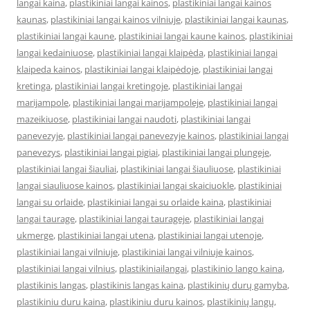
langai kaina
,
plastikiniai langai kainos
,
plastikiniai langai kainos
kaunas
,
plastikiniai langai kainos vilniuje
,
plastikiniai langai kaunas
,
plastikiniai langai kaune
,
plastikiniai langai kaune kainos
,
plastikiniai
langai kedainiuose
,
plastikiniai langai klaipėda
,
plastikiniai langai
klaipeda kainos
,
plastikiniai langai klaipėdoje
,
plastikiniai langai
kretinga
,
plastikiniai langai kretingoje
,
plastikiniai langai
marijampole
,
plastikiniai langai marijampoleje
,
plastikiniai langai
mazeikiuose
,
plastikiniai langai naudoti
,
plastikiniai langai
panevezyje
,
plastikiniai langai panevezyje kainos
,
plastikiniai langai
panevezys
,
plastikiniai langai pigiai
,
plastikiniai langai plungeje
,
plastikiniai langai šiauliai
,
plastikiniai langai šiauliuose
,
plastikiniai
langai siauliuose kainos
,
plastikiniai langai skaiciuokle
,
plastikiniai
langai su orlaide
,
plastikiniai langai su orlaide kaina
,
plastikiniai
langai taurage
,
plastikiniai langai taurageje
,
plastikiniai langai
ukmerge
,
plastikiniai langai utena
,
plastikiniai langai utenoje
,
plastikiniai langai vilniuje
,
plastikiniai langai vilniuje kainos
,
plastikiniai langai vilnius
,
plastikiniailangai
,
plastikinio lango kaina
,
plastikinis langas
,
plastikinis langas kaina
,
plastikinių durų gamyba
,
plastikiniu duru kaina
,
plastikiniu duru kainos
,
plastikinių langų
,