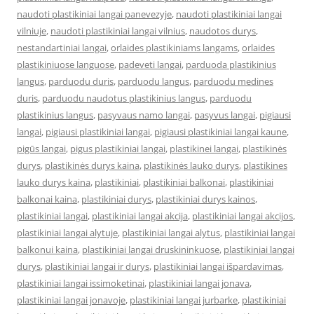
naudoti plastikiniai langai panevezyje
,
naudoti plastikiniai langai
vilniuje
,
naudoti plastikiniai langai vilnius
,
naudotos durys
,
nestandartiniai langai
,
orlaides plastikiniams langams
,
orlaides
plastikiniuose languose
,
padeveti langai
,
parduoda plastikinius
langus
,
parduodu duris
,
parduodu langus
,
parduodu medines
duris
,
parduodu naudotus plastikinius langus
,
parduodu
plastikinius langus
,
pasyvaus namo langai
,
pasyvus langai
,
pigiausi
langai
,
pigiausi plastikiniai langai
,
pigiausi plastikiniai langai kaune
,
pigūs langai
,
pigus plastikiniai langai
,
plastikinei langai
,
plastikinės
durys
,
plastikinės durys kaina
,
plastikinės lauko durys
,
plastikines
lauko durys kaina
,
plastikiniai
,
plastikiniai balkonai
,
plastikiniai
balkonai kaina
,
plastikiniai durys
,
plastikiniai durys kainos
,
plastikiniai langai
,
plastikiniai langai akcija
,
plastikiniai langai akcijos
,
plastikiniai langai alytuje
,
plastikiniai langai alytus
,
plastikiniai langai
balkonui kaina
,
plastikiniai langai druskininkuose
,
plastikiniai langai
durys
,
plastikiniai langai ir durys
,
plastikiniai langai išpardavimas
,
plastikiniai langai issimoketinai
,
plastikiniai langai jonava
,
plastikiniai langai jonavoje
,
plastikiniai langai jurbarke
,
plastikiniai