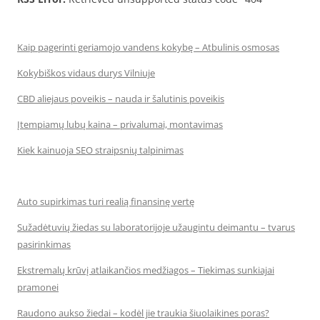
Kaip pagerinti geriamojo vandens kokybę – Atbulinis osmosas
Kokybiškos vidaus durys Vilniuje
CBD aliejaus poveikis – nauda ir šalutinis poveikis
Įtempiamų lubų kaina – privalumai, montavimas
Kiek kainuoja SEO straipsnių talpinimas
Auto supirkimas turi realią finansinę vertę
Sužadėtuvių žiedas su laboratorijoje užaugintu deimantu – tvarus
pasirinkimas
Ekstremalų krūvį atlaikančios medžiagos – Tiekimas sunkiajai
pramonei
Raudono aukso žiedai – kodėl jie traukia šiuolaikines poras?