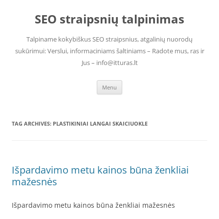
Skip
to
SEO straipsnių talpinimas
content
Talpiname kokybiškus SEO straipsnius, atgalinių nuorodų
sukūrimui: Verslui, informaciniams šaltiniams – Radote mus, ras ir
Jus – info@itturas.lt
Menu
TAG ARCHIVES:
PLASTIKINIAI LANGAI SKAICIUOKLE
Išpardavimo metu kainos būna ženkliai
mažesnės
Išpardavimo metu kainos būna ženkliai mažesnės