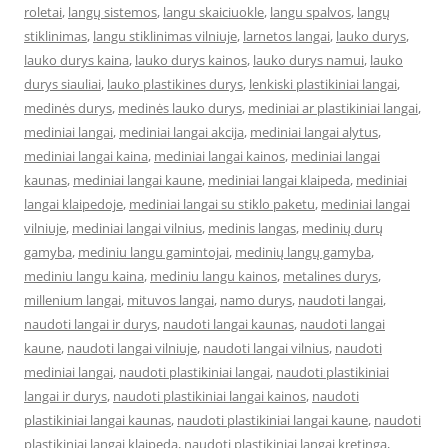
roletai
,
langų sistemos
,
langu skaiciuokle
,
langu spalvos
,
langų
stiklinimas
,
langu stiklinimas vilniuje
,
larnetos langai
,
lauko durys
,
lauko durys kaina
,
lauko durys kainos
,
lauko durys namui
,
lauko
durys siauliai
,
lauko plastikines durys
,
lenkiski plastikiniai langai
,
medinės durys
,
medinės lauko durys
,
mediniai ar plastikiniai langai
,
mediniai langai
,
mediniai langai akcija
,
mediniai langai alytus
,
mediniai langai kaina
,
mediniai langai kainos
,
mediniai langai
kaunas
,
mediniai langai kaune
,
mediniai langai klaipeda
,
mediniai
langai klaipedoje
,
mediniai langai su stiklo paketu
,
mediniai langai
vilniuje
,
mediniai langai vilnius
,
medinis langas
,
medinių durų
gamyba
,
mediniu langu gamintojai
,
medinių langų gamyba
,
mediniu langu kaina
,
mediniu langu kainos
,
metalines durys
,
millenium langai
,
mituvos langai
,
namo durys
,
naudoti langai
,
naudoti langai ir durys
,
naudoti langai kaunas
,
naudoti langai
kaune
,
naudoti langai vilniuje
,
naudoti langai vilnius
,
naudoti
mediniai langai
,
naudoti plastikiniai langai
,
naudoti plastikiniai
langai ir durys
,
naudoti plastikiniai langai kainos
,
naudoti
plastikiniai langai kaunas
,
naudoti plastikiniai langai kaune
,
naudoti
plastikiniai langai klaipeda
,
naudoti plastikiniai langai kretinga
,