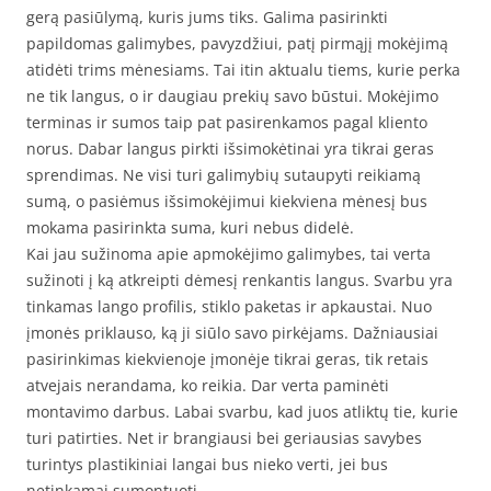
gerą pasiūlymą, kuris jums tiks. Galima pasirinkti
papildomas galimybes, pavyzdžiui, patį pirmąjį mokėjimą
atidėti trims mėnesiams. Tai itin aktualu tiems, kurie perka
ne tik langus, o ir daugiau prekių savo būstui. Mokėjimo
terminas ir sumos taip pat pasirenkamos pagal kliento
norus. Dabar langus pirkti išsimokėtinai yra tikrai geras
sprendimas. Ne visi turi galimybių sutaupyti reikiamą
sumą, o pasiėmus išsimokėjimui kiekviena mėnesį bus
mokama pasirinkta suma, kuri nebus didelė.
Kai jau sužinoma apie apmokėjimo galimybes, tai verta
sužinoti į ką atkreipti dėmesį renkantis langus. Svarbu yra
tinkamas lango profilis, stiklo paketas ir apkaustai. Nuo
įmonės priklauso, ką ji siūlo savo pirkėjams. Dažniausiai
pasirinkimas kiekvienoje įmonėje tikrai geras, tik retais
atvejais nerandama, ko reikia. Dar verta paminėti
montavimo darbus. Labai svarbu, kad juos atliktų tie, kurie
turi patirties. Net ir brangiausi bei geriausias savybes
turintys plastikiniai langai bus nieko verti, jei bus
netinkamai sumontuoti.