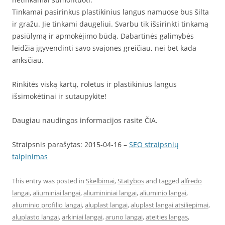
Tinkamai pasirinkus plastikinius langus namuose bus šilta
ir gražu. Jie tinkami daugeliui. Svarbu tik išsirinkti tinkamą
pasiūlymą ir apmokėjimo būdą. Dabartinės galimybės
leidžia įgyvendinti savo svajones greičiau, nei bet kada
anksčiau.
Rinkitės viską kartų, roletus ir plastikinius langus
išsimokėtinai ir sutaupykite!
Daugiau naudingos informacijos rasite ČIA.
Straipsnis parašytas: 2015-04-16 –
SEO straipsnių
talpinimas
This entry was posted in
Skelbimai
,
Statybos
and tagged
alfredo
langai
,
aliuminiai langai
,
aliumininiai langai
,
aliuminio langai
,
aliuminio profilio langai
,
aluplast langai
,
aluplast langai atsiliepimai
,
aluplasto langai
,
arkiniai langai
,
aruno langai
,
ateities langas
,