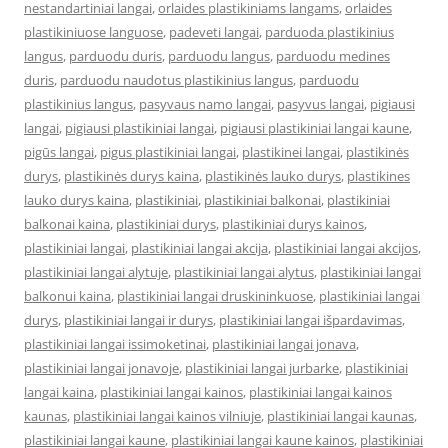
nestandartiniai langai
,
orlaides plastikiniams langams
,
orlaides
plastikiniuose languose
,
padeveti langai
,
parduoda plastikinius
langus
,
parduodu duris
,
parduodu langus
,
parduodu medines
duris
,
parduodu naudotus plastikinius langus
,
parduodu
plastikinius langus
,
pasyvaus namo langai
,
pasyvus langai
,
pigiausi
langai
,
pigiausi plastikiniai langai
,
pigiausi plastikiniai langai kaune
,
pigūs langai
,
pigus plastikiniai langai
,
plastikinei langai
,
plastikinės
durys
,
plastikinės durys kaina
,
plastikinės lauko durys
,
plastikines
lauko durys kaina
,
plastikiniai
,
plastikiniai balkonai
,
plastikiniai
balkonai kaina
,
plastikiniai durys
,
plastikiniai durys kainos
,
plastikiniai langai
,
plastikiniai langai akcija
,
plastikiniai langai akcijos
,
plastikiniai langai alytuje
,
plastikiniai langai alytus
,
plastikiniai langai
balkonui kaina
,
plastikiniai langai druskininkuose
,
plastikiniai langai
durys
,
plastikiniai langai ir durys
,
plastikiniai langai išpardavimas
,
plastikiniai langai issimoketinai
,
plastikiniai langai jonava
,
plastikiniai langai jonavoje
,
plastikiniai langai jurbarke
,
plastikiniai
langai kaina
,
plastikiniai langai kainos
,
plastikiniai langai kainos
kaunas
,
plastikiniai langai kainos vilniuje
,
plastikiniai langai kaunas
,
plastikiniai langai kaune
,
plastikiniai langai kaune kainos
,
plastikiniai