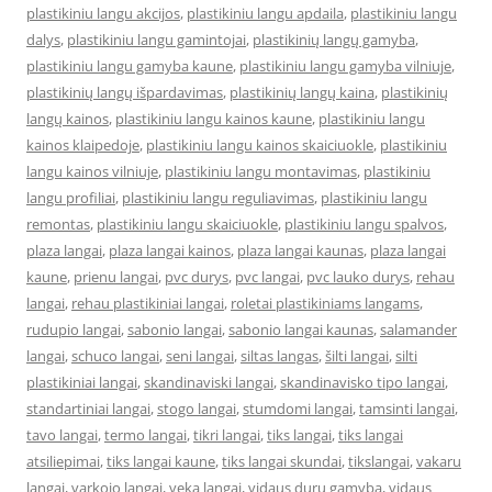
plastikiniu langu akcijos
,
plastikiniu langu apdaila
,
plastikiniu langu
dalys
,
plastikiniu langu gamintojai
,
plastikinių langų gamyba
,
plastikiniu langu gamyba kaune
,
plastikiniu langu gamyba vilniuje
,
plastikinių langų išpardavimas
,
plastikinių langų kaina
,
plastikinių
langų kainos
,
plastikiniu langu kainos kaune
,
plastikiniu langu
kainos klaipedoje
,
plastikiniu langu kainos skaiciuokle
,
plastikiniu
langu kainos vilniuje
,
plastikiniu langu montavimas
,
plastikiniu
langu profiliai
,
plastikiniu langu reguliavimas
,
plastikiniu langu
remontas
,
plastikiniu langu skaiciuokle
,
plastikiniu langu spalvos
,
plaza langai
,
plaza langai kainos
,
plaza langai kaunas
,
plaza langai
kaune
,
prienu langai
,
pvc durys
,
pvc langai
,
pvc lauko durys
,
rehau
langai
,
rehau plastikiniai langai
,
roletai plastikiniams langams
,
rudupio langai
,
sabonio langai
,
sabonio langai kaunas
,
salamander
langai
,
schuco langai
,
seni langai
,
siltas langas
,
šilti langai
,
silti
plastikiniai langai
,
skandinaviski langai
,
skandinavisko tipo langai
,
standartiniai langai
,
stogo langai
,
stumdomi langai
,
tamsinti langai
,
tavo langai
,
termo langai
,
tikri langai
,
tiks langai
,
tiks langai
atsiliepimai
,
tiks langai kaune
,
tiks langai skundai
,
tikslangai
,
vakaru
langai
,
varkojo langai
,
veka langai
,
vidaus durų gamyba
,
vidaus