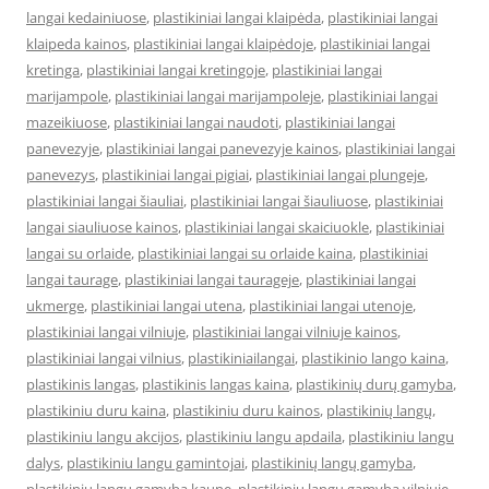
langai kedainiuose
,
plastikiniai langai klaipėda
,
plastikiniai langai
klaipeda kainos
,
plastikiniai langai klaipėdoje
,
plastikiniai langai
kretinga
,
plastikiniai langai kretingoje
,
plastikiniai langai
marijampole
,
plastikiniai langai marijampoleje
,
plastikiniai langai
mazeikiuose
,
plastikiniai langai naudoti
,
plastikiniai langai
panevezyje
,
plastikiniai langai panevezyje kainos
,
plastikiniai langai
panevezys
,
plastikiniai langai pigiai
,
plastikiniai langai plungeje
,
plastikiniai langai šiauliai
,
plastikiniai langai šiauliuose
,
plastikiniai
langai siauliuose kainos
,
plastikiniai langai skaiciuokle
,
plastikiniai
langai su orlaide
,
plastikiniai langai su orlaide kaina
,
plastikiniai
langai taurage
,
plastikiniai langai taurageje
,
plastikiniai langai
ukmerge
,
plastikiniai langai utena
,
plastikiniai langai utenoje
,
plastikiniai langai vilniuje
,
plastikiniai langai vilniuje kainos
,
plastikiniai langai vilnius
,
plastikiniailangai
,
plastikinio lango kaina
,
plastikinis langas
,
plastikinis langas kaina
,
plastikinių durų gamyba
,
plastikiniu duru kaina
,
plastikiniu duru kainos
,
plastikinių langų
,
plastikiniu langu akcijos
,
plastikiniu langu apdaila
,
plastikiniu langu
dalys
,
plastikiniu langu gamintojai
,
plastikinių langų gamyba
,