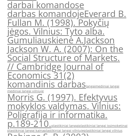
darbai komandose
darbas komandoje
Everard B.
Fullan M. (1998). Pokyčių
jėgos. Vilnius: Tyto alba.
Gumuliauskienė A.
Jackson
Jackson W. A. (2007): On the
Social Structure of Markets.
// Cambridge Journal of
Economics 31(2)
komandinis darbas
langai
mediniai langai
mediniai langai vilniuje
Morris G. (1997). Efektyvus
mokyklos valdymas. Vilnius:
Poligrafija ir informatika.
p.189-210.
plastikiniai langai
plastikiniai langai issimoketinai
plastikiniai langai kaina
plastikiniai langai vilniuje
plastikiniai langai vilnius