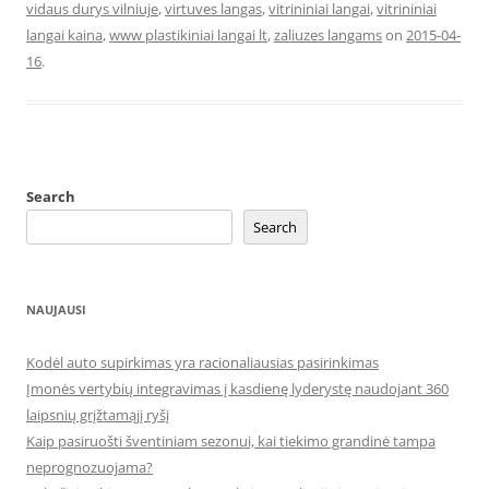
vidaus durys vilniuje
,
virtuves langas
,
vitrininiai langai
,
vitrininiai
langai kaina
,
www plastikiniai langai lt
,
zaliuzes langams
on
2015-04-
16
.
Search
Search
NAUJAUSI
Kodėl auto supirkimas yra racionaliausias pasirinkimas
Įmonės vertybių integravimas į kasdienę lyderystę naudojant 360
laipsnių grįžtamąjį ryšį
Kaip pasiruošti šventiniam sezonui, kai tiekimo grandinė tampa
neprognozuojama?