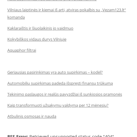
Vilniaus laiptinės ir kiemai iš arti, atviras pokalbis su „Vezam123.lt“
komanda
Kaklaraištis ir šiuolaikinis jo vaidmuo
Kokybiškos vidaus durys Vilniuje
Aquaphor filtrai
Geriausias pasirinkimas yra auto supirkimas – kodėl?
Automobilių supirkimas padeda išspręsti finansų trūkumą
Tekinimo paslaugos ir realūs pavyzdžiai iš sunkiosios pramonės
Kaip transformuoti užsakymų valdymą per 12 mėnesių?
Atbulinis osmosas ir nauda
RSS Error:
Retrieved unsupported status code "404"