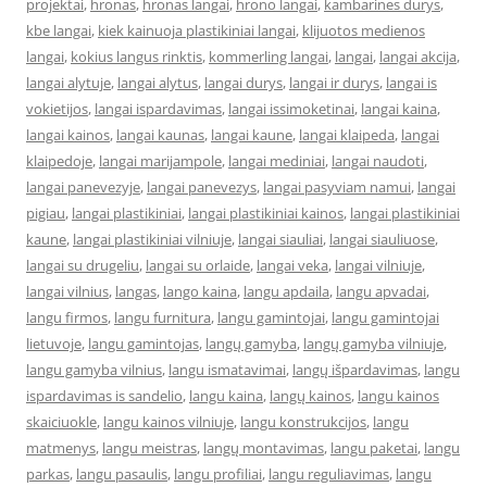
projektai
,
hronas
,
hronas langai
,
hrono langai
,
kambarines durys
,
kbe langai
,
kiek kainuoja plastikiniai langai
,
klijuotos medienos
langai
,
kokius langus rinktis
,
kommerling langai
,
langai
,
langai akcija
,
langai alytuje
,
langai alytus
,
langai durys
,
langai ir durys
,
langai is
vokietijos
,
langai ispardavimas
,
langai issimoketinai
,
langai kaina
,
langai kainos
,
langai kaunas
,
langai kaune
,
langai klaipeda
,
langai
klaipedoje
,
langai marijampole
,
langai mediniai
,
langai naudoti
,
langai panevezyje
,
langai panevezys
,
langai pasyviam namui
,
langai
pigiau
,
langai plastikiniai
,
langai plastikiniai kainos
,
langai plastikiniai
kaune
,
langai plastikiniai vilniuje
,
langai siauliai
,
langai siauliuose
,
langai su drugeliu
,
langai su orlaide
,
langai veka
,
langai vilniuje
,
langai vilnius
,
langas
,
lango kaina
,
langu apdaila
,
langu apvadai
,
langu firmos
,
langu furnitura
,
langu gamintojai
,
langu gamintojai
lietuvoje
,
langu gamintojas
,
langų gamyba
,
langų gamyba vilniuje
,
langu gamyba vilnius
,
langu ismatavimai
,
langų išpardavimas
,
langu
ispardavimas is sandelio
,
langu kaina
,
langų kainos
,
langu kainos
skaiciuokle
,
langu kainos vilniuje
,
langu konstrukcijos
,
langu
matmenys
,
langu meistras
,
langų montavimas
,
langu paketai
,
langu
parkas
,
langu pasaulis
,
langu profiliai
,
langu reguliavimas
,
langu