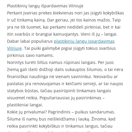
Plastikinių langų išpardavimas Vilniuje
Perkant įvairias prekes kiekvienas nori jas įsigyti kokybiškas
ir už tinkamą kainą. Dar geriau, jei tos kainos mažos. Taip
yra ne tik tuomet, kai perkami nedideli pirkiniai, bet ir kai
itin svarbūs ir brangiai kainuojantys. Vieni iš jų – langai.
Dabar labai populiarus
plastikiniu langu ispardavimas
Vilniuje
. Tai puiki galimybė pigiai įsigyti tokius svarbius
pirkinius savo namams.
Norintys turėti šiltus namus rūpinasi langais. Per juos
žiemą gali išeiti didžioji dalis sukauptos šilumos, o tai nėra
finansiškai naudinga nė vienam savininkui. Nesvarbu ar
pastatas yra renovuojamas ir keičiami senieji, ar tai naujos
statybos būstas, tačiau pasirūpinti tinkamais langais
visuomet reikia. Populiariausias jų pasirinkimas –
plastikiniai langai.
Kokie jų privalumai? Pagrindinis – puikus sandarumas.
Šiluma iš namų bus neišleidžiama į lauką. Žinoma, kad
reikia pasirinkti kokybiškus ir tinkamus langus, tačiau