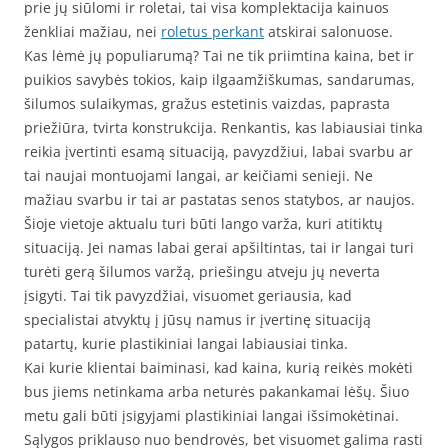
prie jų siūlomi ir roletai, tai visa komplektacija kainuos
ženkliai mažiau, nei
roletus perkant
atskirai salonuose.
Kas lėmė jų populiarumą? Tai ne tik priimtina kaina, bet ir
puikios savybės tokios, kaip ilgaamžiškumas, sandarumas,
šilumos sulaikymas, gražus estetinis vaizdas, paprasta
priežiūra, tvirta konstrukcija. Renkantis, kas labiausiai tinka
reikia įvertinti esamą situaciją, pavyzdžiui, labai svarbu ar
tai naujai montuojami langai, ar keičiami senieji. Ne
mažiau svarbu ir tai ar pastatas senos statybos, ar naujos.
Šioje vietoje aktualu turi būti lango varža, kuri atitiktų
situaciją. Jei namas labai gerai apšiltintas, tai ir langai turi
turėti gerą šilumos varžą, priešingu atveju jų neverta
įsigyti. Tai tik pavyzdžiai, visuomet geriausia, kad
specialistai atvyktų į jūsų namus ir įvertinę situaciją
patartų, kurie plastikiniai langai labiausiai tinka.
Kai kurie klientai baiminasi, kad kaina, kurią reikės mokėti
bus jiems netinkama arba neturės pakankamai lėšų. Šiuo
metu gali būti įsigyjami plastikiniai langai išsimokėtinai.
Sąlygos priklauso nuo bendrovės, bet visuomet galima rasti