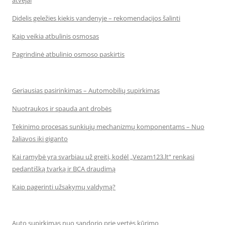
atvejai
Didelis geležies kiekis vandenyje – rekomendacijos šalinti
Kaip veikia atbulinis osmosas
Pagrindinė atbulinio osmoso paskirtis
Geriausias pasirinkimas – Automobilių supirkimas
Nuotraukos ir spauda ant drobės
Tekinimo procesas sunkiųjų mechanizmų komponentams – Nuo
žaliavos iki giganto
Kai ramybė yra svarbiau už greitį, kodėl „Vezam123.lt“ renkasi
pedantišką tvarką ir BCA draudimą
Kaip pagerinti užsakymų valdymą?
Auto supirkimas nuo sandorio prie vertės kūrimo