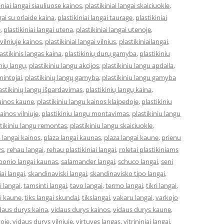
iniai langai siauliuose kainos
,
plastikiniai langai skaiciuokle
,
gai su orlaide kaina
,
plastikiniai langai taurage
,
plastikiniai
e
,
plastikiniai langai utena
,
plastikiniai langai utenoje
,
 vilniuje kainos
,
plastikiniai langai vilnius
,
plastikiniailangai
,
astikinis langas kaina
,
plastikinių durų gamyba
,
plastikiniu
inių langų
,
plastikiniu langu akcijos
,
plastikiniu langu apdaila
,
mintojai
,
plastikinių langų gamyba
,
plastikiniu langu gamyba
astikinių langų išpardavimas
,
plastikinių langų kaina
,
kainos kaune
,
plastikiniu langu kainos klaipedoje
,
plastikiniu
ainos vilniuje
,
plastikiniu langu montavimas
,
plastikiniu langu
stikiniu langu remontas
,
plastikiniu langu skaiciuokle
,
 langai kainos
,
plaza langai kaunas
,
plaza langai kaune
,
prienu
ys
,
rehau langai
,
rehau plastikiniai langai
,
roletai plastikiniams
bonio langai kaunas
,
salamander langai
,
schuco langai
,
seni
niai langai
,
skandinaviski langai
,
skandinavisko tipo langai
,
 langai
,
tamsinti langai
,
tavo langai
,
termo langai
,
tikri langai
,
ai kaune
,
tiks langai skundai
,
tikslangai
,
vakaru langai
,
varkojo
daus durys kaina
,
vidaus durys kainos
,
vidaus durys kaune
,
doje
,
vidaus durys vilniuje
,
virtuves langas
,
vitrininiai langai
,