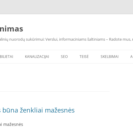
inimas
inių nuorodų sukūrimui: Verslui, informaciniams šaltiniams – Radote mus, ras
BILIETAI
KANALIZACIJAI
SEO
TEISĖ
SKELBIMAI
A
 būna ženkliai mažesnės
ai mažesnės