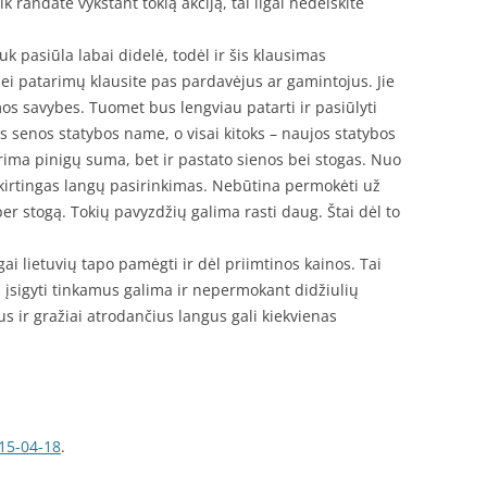
k randate vykstant tokią akciją, tai ilgai nedelskite
k pasiūla labai didelė, todėl ir šis klausimas
ei patarimų klausite pas pardavėjus ar gamintojus. Jie
mos savybes. Tuomet bus lengviau patarti ir pasiūlyti
s senos statybos name, o visai kitoks – naujos statybos
turima pinigų suma, bet ir pastato sienos bei stogas. Nuo
s skirtingas langų pasirinkimas. Nebūtina permokėti už
 per stogą. Tokių pavyzdžių galima rasti daug. Štai dėl to
angai lietuvių tapo pamėgti ir dėl priimtinos kainos. Tai
i, įsigyti tinkamus galima ir nepermokant didžiulių
 ir gražiai atrodančius langus gali kiekvienas
15-04-18
.