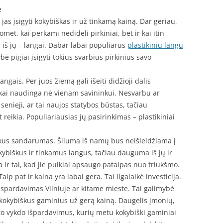
e
 jas įsigyti kokybiškas ir už tinkamą kainą. Dar geriau,
omet, kai perkami nedideli pirkiniai, bet ir kai itin
 iš jų – langai. Dabar labai populiarus
plastikiniu langu
ybė pigiai įsigyti tokius svarbius pirkinius savo
ngais. Per juos žiemą gali išeiti didžioji dalis
škai naudinga nė vienam savininkui. Nesvarbu ar
senieji, ar tai naujos statybos būstas, tačiau
reikia. Populiariausias jų pasirinkimas – plastikiniai
uikus sandarumas. Šiluma iš namų bus neišleidžiama į
okybiškus ir tinkamus langus, tačiau dauguma iš jų ir
 ir tai, kad jie puikiai apsaugo patalpas nuo triukšmo.
Taip pat ir kaina yra labai gera. Tai ilgalaikė investicija.
ispardavimas Vilniuje ar kitame mieste. Tai galimybė
r kokybiškus gaminius už gerą kainą. Daugelis įmonių,
rto vykdo išpardavimus, kurių metu kokybiški gaminiai