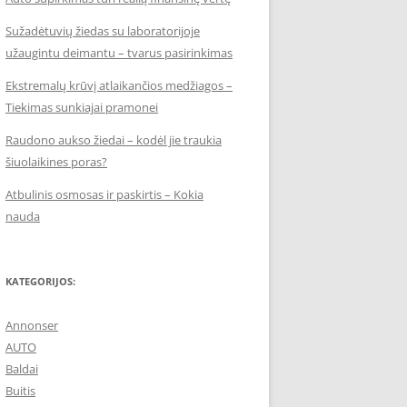
Sužadėtuvių žiedas su laboratorijoje
užaugintu deimantu – tvarus pasirinkimas
Ekstremalų krūvį atlaikančios medžiagos –
Tiekimas sunkiajai pramonei
Raudono aukso žiedai – kodėl jie traukia
šiuolaikines poras?
Atbulinis osmosas ir paskirtis – Kokia
nauda
KATEGORIJOS:
Annonser
AUTO
Baldai
Buitis