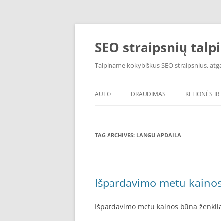
Skip
to
content
SEO straipsnių talp
Talpiname kokybiškus SEO straipsnius, atgal
AUTO
DRAUDIMAS
KELIONĖS IR 
TAG ARCHIVES:
LANGU APDAILA
Išpardavimo metu kainos
Išpardavimo metu kainos būna ženkli