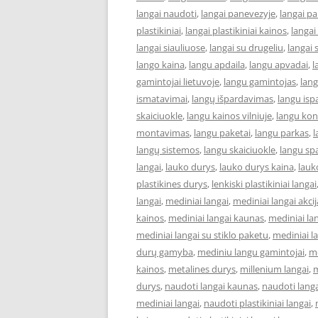
langai naudoti
,
langai panevezyje
,
langai p
plastikiniai
,
langai plastikiniai kainos
,
langai
langai siauliuose
,
langai su drugeliu
,
langai 
lango kaina
,
langu apdaila
,
langu apvadai
,
l
gamintojai lietuvoje
,
langu gamintojas
,
lan
ismatavimai
,
langų išpardavimas
,
langu isp
skaiciuokle
,
langu kainos vilniuje
,
langu kon
montavimas
,
langu paketai
,
langu parkas
,
l
langų sistemos
,
langu skaiciuokle
,
langu sp
langai
,
lauko durys
,
lauko durys kaina
,
lauk
plastikines durys
,
lenkiski plastikiniai langai
langai
,
mediniai langai
,
mediniai langai akcij
kainos
,
mediniai langai kaunas
,
mediniai la
mediniai langai su stiklo paketu
,
mediniai la
durų gamyba
,
mediniu langu gamintojai
,
m
kainos
,
metalines durys
,
millenium langai
,
m
durys
,
naudoti langai kaunas
,
naudoti lang
mediniai langai
,
naudoti plastikiniai langai
,