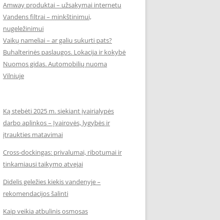
Amway produktai – užsakymai internetu
Vandens filtrai – minkštinimui,
nugeležinimui
Vaikų nameliai – ar galiu sukurti pats?
Buhalterinės paslaugos. Lokacija ir kokybė
Nuomos gidas. Automobilių nuoma
Vilniuje
Ką stebėti 2025 m. siekiant įvairialypės
darbo aplinkos – Įvairovės, lygybės ir
įtraukties matavimai
Cross-dockingas: privalumai, ribotumai ir
tinkamiausi taikymo atvejai
Didelis geležies kiekis vandenyje –
rekomendacijos šalinti
Kaip veikia atbulinis osmosas