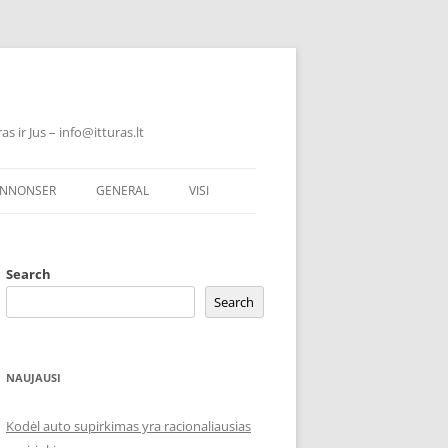
 ir Jus – info@itturas.lt
NNONSER
GENERAL
VISI
Search
Search
NAUJAUSI
Kodėl auto supirkimas yra racionaliausias