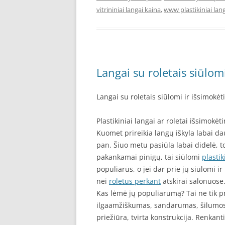
vitrininiai langai kaina
,
www plastikiniai lang
Langai su roletais siūlomi
Langai su roletais siūlomi ir išsimokėt
Plastikiniai langai ar roletai išsimokėti
Kuomet prireikia langų iškyla labai daug
pan. Šiuo metu pasiūla labai didelė, tod
pakankamai pinigų, tai siūlomi
plastik
populiarūs, o jei dar prie jų siūlomi ir
nei
roletus perkant
atskirai salonuose
Kas lėmė jų populiarumą? Tai ne tik pr
ilgaamžiškumas, sandarumas, šilumos 
priežiūra, tvirta konstrukcija. Renkanti