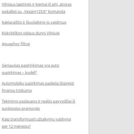
Vilniaus laiptinės ir kiemai iš arti, atviras
pokalbis su „Vezam123.lt“ komanda
Kaklaraištis ir šiuolaikinis jo vaidmuo
Kokybiškos vidaus durys Vilniuje
Aquaphor filtrai
Geriausias pasirinkimas yra auto
supirkimas – kodėl?
Automobilių supirkimas padeda išspręsti
finansų trūkumą
Tekinimo paslaugos ir realūs pavyzdžiai iš
sunkiosios pramonės
Kaip transformuoti užsakymų valdymą
per 12 mėnesių?