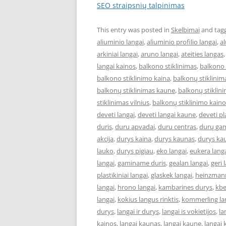
SEO straipsnių talpinimas
This entry was posted in
Skelbimai
and tag
aliuminio langai
,
aliuminio profilio langai
,
al
arkiniai langai
,
aruno langai
,
ateities langas
langai kainos
,
balkono stiklinimas
,
balkono 
balkono stiklinimo kaina
,
balkonų stiklinim
balkonų stiklinimas kaune
,
balkonų stiklini
stiklinimas vilnius
,
balkonų stiklinimo kaino
deveti langai
,
deveti langai kaune
,
deveti pl
duris
,
duru apvadai
,
duru centras
,
durų ga
akcija
,
durys kaina
,
durys kaunas
,
durys ka
lauko
,
durys pigiau
,
eko langai
,
eukera lang
langai
,
gaminame duris
,
gealan langai
,
geri 
plastikiniai langai
,
glaskek langai
,
heinzmann
langai
,
hrono langai
,
kambarines durys
,
kbe
langai
,
kokius langus rinktis
,
kommerling la
durys
,
langai ir durys
,
langai is vokietijos
,
la
kainos
,
langai kaunas
,
langai kaune
,
langai 