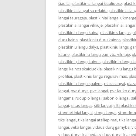
šiauliai
,
plastikiniai langai šiauliuose
,
plastik
plastikiniai langai su orlaide
,
plastikiniai lan
langai taurageje
,
plastikiniai langai ukmerg
plastikiniai langai vilniuje
,
plastikiniai langai
plastikinio lango kaina
,
plastikinis langas
,
pl
duru kaina
,
plastikiniu duru kainos
,
plastik
plastikiniu langu dalys
,
plastikiniu langu ga
kaune
,
plastikiniu langu gamyba vilniuje
,
pl
plastikinių langų kainos
,
plastikiniu langu 
langu kainos skaiciuokle
,
plastikiniu langu k
profiliai
,
plastikiniu langu reguliavimas
,
pla
plastikiniu langu spalvos
,
plaza langai
,
plaza
langai
,
pvc durys
,
pvc langai
,
pvc lauko dur
langams
,
rudupio langai
,
sabonio langai
,
sa
langai
,
siltas langas
,
šilti langai
,
silti plastiki
standartiniai langai
,
stogo langai
,
stumdomi
tiks langai
,
tiks langai atsiliepimai
,
tiks lang
langai
,
veka langai
,
vidaus durų gamyba
,
vi
vidaus durys klaipeda
,
vidaus durys klaipė