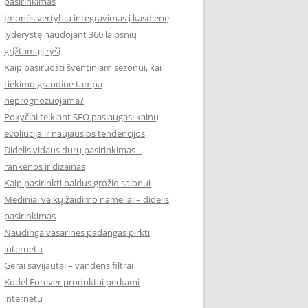
pasirinkimas
Įmonės vertybių integravimas į kasdienę
lyderystę naudojant 360 laipsnių
grįžtamąjį ryšį
Kaip pasiruošti šventiniam sezonui, kai
tiekimo grandinė tampa
neprognozuojama?
Pokyčiai teikiant SEO paslaugas: kainų
evoliucija ir naujausios tendencijos
Didelis vidaus durų pasirinkimas –
rankenos ir dizainas
Kaip pasirinkti baldus grožio salonui
Mediniai vaikų žaidimo nameliai – didelis
pasirinkimas
Naudinga vasarines padangas pirkti
internetu
Gerai savijautai – vandens filtrai
Kodėl Forever produktai perkami
internetu