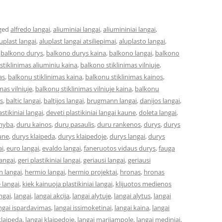
ged
alfredo langai
,
aliuminiai langai
,
aliumininiai langai
,
uplast langai
,
aluplast langai atsiliepimai
,
aluplasto langai
,
,
balkono durys
,
balkono durys kaina
,
balkono langai
,
balkono
stiklinimas aliuminiu kaina
,
balkono stiklinimas vilniuje
,
as
,
balkonų stiklinimas kaina
,
balkonu stiklinimas kainos
,
mas vilniuje
,
balkonų stiklinimas vilniuje kaina
,
balkonu
s
,
baltic langai
,
baltijos langai
,
brugmann langai
,
danijos langai
,
astikiniai langai
,
deveti plastikiniai langai kaune
,
doleta langai
,
myba
,
duru kainos
,
durų pasaulis
,
duru rankenos
,
durys
,
durys
une
,
durys klaipeda
,
durys klaipedoje
,
durys langai
,
durys
ai
,
euro langai
,
evaldo langai
,
faneruotos vidaus durys
,
fauga
langai
,
geri plastikiniai langai
,
geriausi langai
,
geriausi
 langai
,
hermio langai
,
hermio projektai
,
hronas
,
hronas
 langai
,
kiek kainuoja plastikiniai langai
,
klijuotos medienos
ngai
,
langai
,
langai akcija
,
langai alytuje
,
langai alytus
,
langai
ngai ispardavimas
,
langai issimoketinai
,
langai kaina
,
langai
klaipeda
,
langai klaipedoje
,
langai marijampole
,
langai mediniai
,