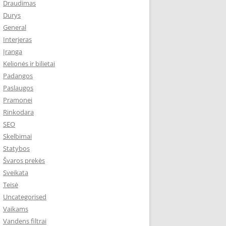
Draudimas
Durys
General
Interjeras
Įranga
Kelionės ir bilietai
Padangos
Paslaugos
Pramonei
Rinkodara
SEO
Skelbimai
Statybos
Švaros prekės
Sveikata
Teisė
Uncategorised
Vaikams
Vandens filtrai