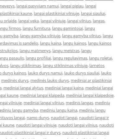
anevezys
,
langai pasyviam namui
,
langai pigiau
,
langai
 plastikiniai kaune
,
langai plastikiniai vilniuje
,
langai siauliai
,
su orlaide
,
langai veka
,
langai vilniuje
,
langai vilnius
,
langas
,
angu firmos
,
langu furnitura
,
langu gamintojai
,
langu
gų gamyba
,
langų gamyba vilniuje
,
langu gamyba vilnius
,
langu
ardavimas is sandelio
,
langu kaina
,
langų kainos
,
langu kainos
strukcijos
,
langu matmenys
,
langu meistras
,
langų
angu pasaulis
,
langu profiliai
,
langu reguliavimas
,
langu roletai
,
alvos
,
langų stiklinimas
,
langu stiklinimas vilniuje
,
larnetos
o durys kainos
,
lauko durys namui
,
lauko durys siauliai
,
lauko
,
medinės durys
,
medinės lauko durys
,
mediniai ar plastikiniai
a
,
mediniai langai alytus
,
mediniai langai kaina
,
mediniai langai
ngai kaune
,
mediniai langai klaipeda
,
mediniai langai klaipedoje
,
ngai vilniuje
,
mediniai langai vilnius
,
medinis langas
,
medinių
edinių langų gamyba
,
mediniu langu kaina
,
mediniu langu
ituvos langai
,
namo durys
,
naudoti langai
,
naudoti langai ir
ai kaune
,
naudoti langai vilniuje
,
naudoti langai vilnius
,
naudoti
naudoti plastikiniai langai ir durys
,
naudoti plastikiniai langai