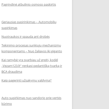
Pagrindinė atbulinio osmoso paskirtis
Geriausias pasirinkimas – Automobilių
supirkimas
Nuotraukos ir spauda ant drobės
Tekinimo procesas sunkiųjų mechanizmų
komponentams – Nuo žaliavos iki giganto
Kai ramybė yra svarbiau už greitį, kodėl
„Vezam123.lt“ renkasi pedantišką tvarką ir
BCA draudimą
Kaip pagerinti užsakymų valdymą?
Auto supirkimas nuo sandorio prie vertės
kūrimo