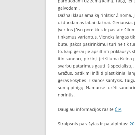
parduodami už žemą kainą. Taigi, jei ti
galvodami.
Dažnai klausiama ką rinktis? Žinoma, ju
užduodamas labai dažnai. Geriausia, j
įvertins jūsų poreikius ir pastato šilu
tinkamus variantus. Vienoks langas tik
bute. Įtakos pasirinkimui turi ne tik 
to, kaip gerai jie apšiltinti priklausy
itin sandarų pirkinį, jei šiluma išeina
svarbu patarimus gauti iš specialistų.
Gražūs, patikimi ir šilti plastikiniai l
geras kokybės ir kainos santykis. Taig
sumų pinigų. Namuose turėti sandarius
norintis.
Daugiau informacijos rasite
ČIA
.
Straipsnis parašytas ir patalpintas:
20