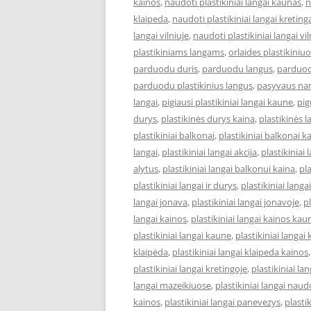
kainos
,
naudoti plastikiniai langai kaunas
,
n
klaipeda
,
naudoti plastikiniai langai kreting
langai vilniuje
,
naudoti plastikiniai langai vi
plastikiniams langams
,
orlaides plastikiniu
parduodu duris
,
parduodu langus
,
parduod
parduodu plastikinius langus
,
pasyvaus na
langai
,
pigiausi plastikiniai langai kaune
,
pig
durys
,
plastikinės durys kaina
,
plastikinės 
plastikiniai balkonai
,
plastikiniai balkonai k
langai
,
plastikiniai langai akcija
,
plastikiniai 
alytus
,
plastikiniai langai balkonui kaina
,
pl
plastikiniai langai ir durys
,
plastikiniai lang
langai jonava
,
plastikiniai langai jonavoje
,
pl
langai kainos
,
plastikiniai langai kainos kau
plastikiniai langai kaune
,
plastikiniai langai
klaipėda
,
plastikiniai langai klaipeda kainos
plastikiniai langai kretingoje
,
plastikiniai l
langai mazeikiuose
,
plastikiniai langai naud
kainos
,
plastikiniai langai panevezys
,
plastik