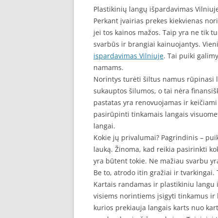
Plastikinių langų išpardavimas Vilniuj
Perkant įvairias prekes kiekvienas nori
jei tos kainos mažos. Taip yra ne tik tu
svarbūs ir brangiai kainuojantys. Vieni
ispardavimas Vilniuje
. Tai puiki galim
namams.
Norintys turėti šiltus namus rūpinasi la
sukauptos šilumos, o tai nėra finansi
pastatas yra renovuojamas ir keičiami 
pasirūpinti tinkamais langais visuomet 
langai.
Kokie jų privalumai? Pagrindinis – p
lauką. Žinoma, kad reikia pasirinkti k
yra būtent tokie. Ne mažiau svarbu yra
Be to, atrodo itin gražiai ir tvarkingai. 
Kartais randamas ir plastikiniu langu 
visiems norintiems įsigyti tinkamus i
kurios prekiauja langais karts nuo ka