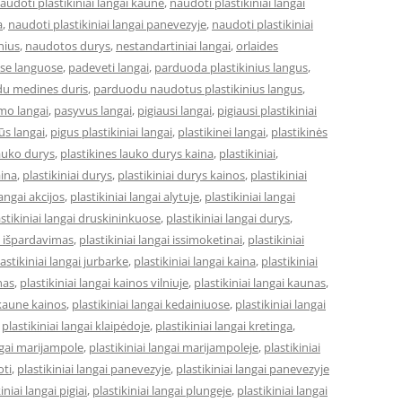
audoti plastikiniai langai kaune
,
naudoti plastikiniai langai
a
,
naudoti plastikiniai langai panevezyje
,
naudoti plastikiniai
lnius
,
naudotos durys
,
nestandartiniai langai
,
orlaides
ose languose
,
padeveti langai
,
parduoda plastikinius langus
,
u medines duris
,
parduodu naudotus plastikinius langus
,
mo langai
,
pasyvus langai
,
pigiausi langai
,
pigiausi plastikiniai
ūs langai
,
pigus plastikiniai langai
,
plastikinei langai
,
plastikinės
lauko durys
,
plastikines lauko durys kaina
,
plastikiniai
,
aina
,
plastikiniai durys
,
plastikiniai durys kainos
,
plastikiniai
langai akcijos
,
plastikiniai langai alytuje
,
plastikiniai langai
astikiniai langai druskininkuose
,
plastikiniai langai durys
,
ai išpardavimas
,
plastikiniai langai issimoketinai
,
plastikiniai
astikiniai langai jurbarke
,
plastikiniai langai kaina
,
plastikiniai
nas
,
plastikiniai langai kainos vilniuje
,
plastikiniai langai kaunas
,
 kaune kainos
,
plastikiniai langai kedainiuose
,
plastikiniai langai
,
plastikiniai langai klaipėdoje
,
plastikiniai langai kretinga
,
angai marijampole
,
plastikiniai langai marijampoleje
,
plastikiniai
oti
,
plastikiniai langai panevezyje
,
plastikiniai langai panevezyje
iniai langai pigiai
,
plastikiniai langai plungeje
,
plastikiniai langai