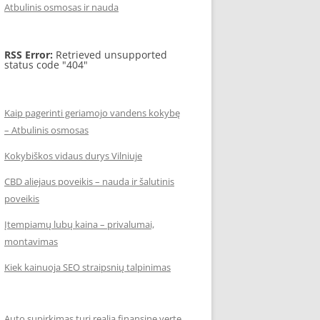
Atbulinis osmosas ir nauda
RSS Error:
Retrieved unsupported
status code "404"
Kaip pagerinti geriamojo vandens kokybę
– Atbulinis osmosas
Kokybiškos vidaus durys Vilniuje
CBD aliejaus poveikis – nauda ir šalutinis
poveikis
Įtempiamų lubų kaina – privalumai,
montavimas
Kiek kainuoja SEO straipsnių talpinimas
Auto supirkimas turi realią finansinę vertę