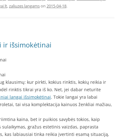
ai lt
,
zaliuzes langams
on
2015-04-18
.
 ir išsimokėtinai
inai
nai
 klausimų: kur pirkti, kokius rinktis, kokių reikia ir
ėl rinktis tikrai yra iš ko. Net, jei dabar neturite
iniai langai išsimokėtinai
. Tokie langai yra labai
 roletai, tai visa komplektacija kainuos ženkliai mažiau,
.
iimtina kaina, bet ir puikios savybės tokios, kaip
sulaikymas, gražus estetinis vaizdas, paprasta
s, kas labiausiai tinka reikia įvertinti esamą situaciją,