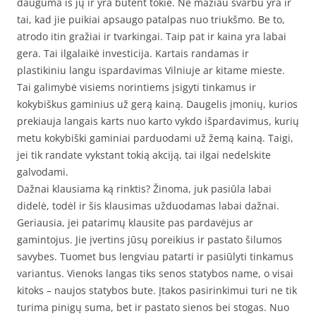
dauguma iš jų ir yra būtent tokie. Ne mažiau svarbu yra ir
tai, kad jie puikiai apsaugo patalpas nuo triukšmo. Be to,
atrodo itin gražiai ir tvarkingai. Taip pat ir kaina yra labai
gera. Tai ilgalaikė investicija. Kartais randamas ir
plastikiniu langu ispardavimas Vilniuje ar kitame mieste.
Tai galimybė visiems norintiems įsigyti tinkamus ir
kokybiškus gaminius už gerą kainą. Daugelis įmonių, kurios
prekiauja langais karts nuo karto vykdo išpardavimus, kurių
metu kokybiški gaminiai parduodami už žemą kainą. Taigi,
jei tik randate vykstant tokią akciją, tai ilgai nedelskite
galvodami.
Dažnai klausiama ką rinktis? Žinoma, juk pasiūla labai
didelė, todėl ir šis klausimas užduodamas labai dažnai.
Geriausia, jei patarimų klausite pas pardavėjus ar
gamintojus. Jie įvertins jūsų poreikius ir pastato šilumos
savybes. Tuomet bus lengviau patarti ir pasiūlyti tinkamus
variantus. Vienoks langas tiks senos statybos name, o visai
kitoks – naujos statybos bute. Įtakos pasirinkimui turi ne tik
turima pinigų suma, bet ir pastato sienos bei stogas. Nuo