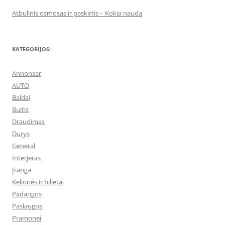
Atbulinis osmosas ir paskirtis – Kokia nauda
KATEGORIJOS:
Annonser
AUTO
Baldai
Buitis
Draudimas
Durys
General
Interjeras
Įranga
Kelionės ir bilietai
Padangos
Paslaugos
Pramonei