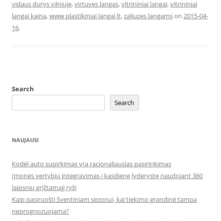
vidaus durys vilniuje
,
virtuves langas
,
vitrininiai langai
,
vitrininiai
langai kaina
,
www plastikiniai langai lt
,
zaliuzes langams
on
2015-04-
16
.
Search
Search
NAUJAUSI
Kodėl auto supirkimas yra racionaliausias pasirinkimas
Įmonės vertybių integravimas į kasdienę lyderystę naudojant 360
laipsnių grįžtamąjį ryšį
Kaip pasiruošti šventiniam sezonui, kai tiekimo grandinė tampa
neprognozuojama?