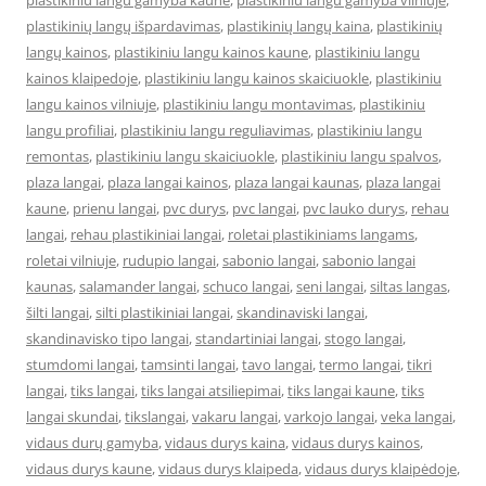
plastikiniu langu gamyba kaune
,
plastikiniu langu gamyba vilniuje
,
plastikinių langų išpardavimas
,
plastikinių langų kaina
,
plastikinių
langų kainos
,
plastikiniu langu kainos kaune
,
plastikiniu langu
kainos klaipedoje
,
plastikiniu langu kainos skaiciuokle
,
plastikiniu
langu kainos vilniuje
,
plastikiniu langu montavimas
,
plastikiniu
langu profiliai
,
plastikiniu langu reguliavimas
,
plastikiniu langu
remontas
,
plastikiniu langu skaiciuokle
,
plastikiniu langu spalvos
,
plaza langai
,
plaza langai kainos
,
plaza langai kaunas
,
plaza langai
kaune
,
prienu langai
,
pvc durys
,
pvc langai
,
pvc lauko durys
,
rehau
langai
,
rehau plastikiniai langai
,
roletai plastikiniams langams
,
roletai vilniuje
,
rudupio langai
,
sabonio langai
,
sabonio langai
kaunas
,
salamander langai
,
schuco langai
,
seni langai
,
siltas langas
,
šilti langai
,
silti plastikiniai langai
,
skandinaviski langai
,
skandinavisko tipo langai
,
standartiniai langai
,
stogo langai
,
stumdomi langai
,
tamsinti langai
,
tavo langai
,
termo langai
,
tikri
langai
,
tiks langai
,
tiks langai atsiliepimai
,
tiks langai kaune
,
tiks
langai skundai
,
tikslangai
,
vakaru langai
,
varkojo langai
,
veka langai
,
vidaus durų gamyba
,
vidaus durys kaina
,
vidaus durys kainos
,
vidaus durys kaune
,
vidaus durys klaipeda
,
vidaus durys klaipėdoje
,