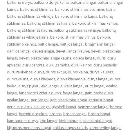
balkono durys
,
balkono durys kaina
,
balkono langai
,
balkono langai
kainos
,
balkono stiklinimas
,
balkono stiklinimas aliuminiu kaina
,
balkono stiklinimas vilniuje
,
balkono stiklinimo kaina
,
balkonų
stiklinimas
,
balkonų stiklinimas kaina
,
balkonu stiklinimas kainos
,
balkonų stiklinimas kaune
,
balkonų stiklinimas vilniuje
,
balkonų
stiklinimas vilniuje kaina
,
balkonu stiklinimas vilnius
,
balkonų
stiklinimo kainos
,
baltic langai
,
baltijos langai
,
brugmann langai
,
danijos langai
,
deveti langai
,
deveti langai kaune
,
deveti plastikiniai
langai
,
deveti plastikiniai langai kaune
,
doleta langai
,
duris
,
duru
apvadai
,
duru centras
,
durų gamyba
,
duru kainos
,
durų pasaulis
,
duru rankenos
,
durys
,
durys akcija
,
durys kaina
,
durys kaunas
,
durys kaune
,
durys klaipeda
,
durys klaipedoje
,
durys langai
,
durys
lauko
,
durys pigiau
,
eko langai
,
eukera langai
,
euro langai
,
evaldo
langai
,
faneruotos vidaus durys
,
fauga langai
,
gaminame duris
,
gealan langai
,
geri langai
,
geri plastikiniai langai
,
geriausi langai
,
geriausi plastikiniai langai
,
glaskek langai
,
heinzmann langai
,
hermio
langai
,
hermio projektai
,
hronas
,
hronas langai
,
hrono langai
,
kambarines durys
,
kbe langai
,
kiek kainuoja plastikiniai langai
,
klijuotos medienos langai
,
kokius langus rinktis
,
kommerling langai
,