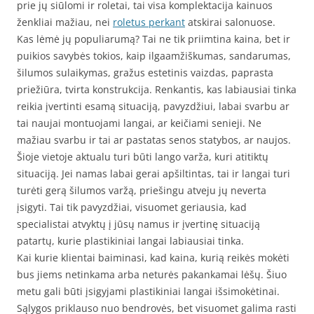
prie jų siūlomi ir roletai, tai visa komplektacija kainuos
ženkliai mažiau, nei
roletus perkant
atskirai salonuose.
Kas lėmė jų populiarumą? Tai ne tik priimtina kaina, bet ir
puikios savybės tokios, kaip ilgaamžiškumas, sandarumas,
šilumos sulaikymas, gražus estetinis vaizdas, paprasta
priežiūra, tvirta konstrukcija. Renkantis, kas labiausiai tinka
reikia įvertinti esamą situaciją, pavyzdžiui, labai svarbu ar
tai naujai montuojami langai, ar keičiami senieji. Ne
mažiau svarbu ir tai ar pastatas senos statybos, ar naujos.
Šioje vietoje aktualu turi būti lango varža, kuri atitiktų
situaciją. Jei namas labai gerai apšiltintas, tai ir langai turi
turėti gerą šilumos varžą, priešingu atveju jų neverta
įsigyti. Tai tik pavyzdžiai, visuomet geriausia, kad
specialistai atvyktų į jūsų namus ir įvertinę situaciją
patartų, kurie plastikiniai langai labiausiai tinka.
Kai kurie klientai baiminasi, kad kaina, kurią reikės mokėti
bus jiems netinkama arba neturės pakankamai lėšų. Šiuo
metu gali būti įsigyjami plastikiniai langai išsimokėtinai.
Sąlygos priklauso nuo bendrovės, bet visuomet galima rasti