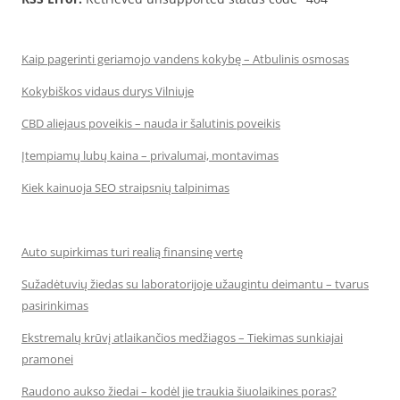
Kaip pagerinti geriamojo vandens kokybę – Atbulinis osmosas
Kokybiškos vidaus durys Vilniuje
CBD aliejaus poveikis – nauda ir šalutinis poveikis
Įtempiamų lubų kaina – privalumai, montavimas
Kiek kainuoja SEO straipsnių talpinimas
Auto supirkimas turi realią finansinę vertę
Sužadėtuvių žiedas su laboratorijoje užaugintu deimantu – tvarus
pasirinkimas
Ekstremalų krūvį atlaikančios medžiagos – Tiekimas sunkiajai
pramonei
Raudono aukso žiedai – kodėl jie traukia šiuolaikines poras?