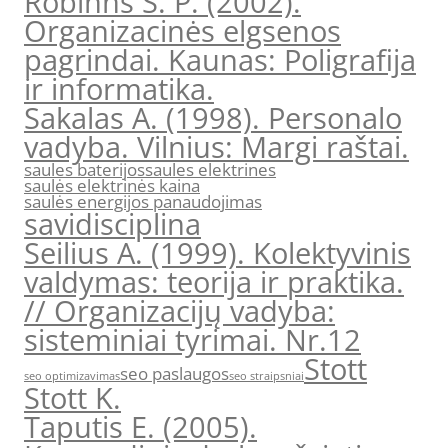
Robinns S. P. (2002).
Organizacinės elgsenos
pagrindai. Kaunas: Poligrafija
ir informatika.
Sakalas A. (1998). Personalo
vadyba. Vilnius: Margi raštai.
saules baterijos
saules elektrines
saulės elektrinės kaina
saulės energijos panaudojimas
savidisciplina
Seilius A. (1999). Kolektyvinis
valdymas: teorija ir praktika.
// Organizacijų vadyba:
sisteminiai tyrimai. Nr.12
Stott
seo paslaugos
seo optimizavimas
seo straipsniai
Stott K.
Taputis E. (2005).