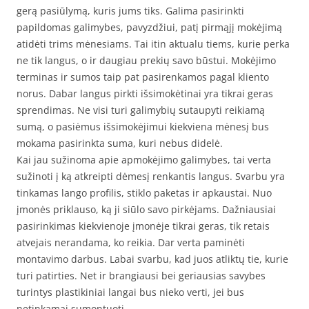
gerą pasiūlymą, kuris jums tiks. Galima pasirinkti
papildomas galimybes, pavyzdžiui, patį pirmąjį mokėjimą
atidėti trims mėnesiams. Tai itin aktualu tiems, kurie perka
ne tik langus, o ir daugiau prekių savo būstui. Mokėjimo
terminas ir sumos taip pat pasirenkamos pagal kliento
norus. Dabar langus pirkti išsimokėtinai yra tikrai geras
sprendimas. Ne visi turi galimybių sutaupyti reikiamą
sumą, o pasiėmus išsimokėjimui kiekviena mėnesį bus
mokama pasirinkta suma, kuri nebus didelė.
Kai jau sužinoma apie apmokėjimo galimybes, tai verta
sužinoti į ką atkreipti dėmesį renkantis langus. Svarbu yra
tinkamas lango profilis, stiklo paketas ir apkaustai. Nuo
įmonės priklauso, ką ji siūlo savo pirkėjams. Dažniausiai
pasirinkimas kiekvienoje įmonėje tikrai geras, tik retais
atvejais nerandama, ko reikia. Dar verta paminėti
montavimo darbus. Labai svarbu, kad juos atliktų tie, kurie
turi patirties. Net ir brangiausi bei geriausias savybes
turintys plastikiniai langai bus nieko verti, jei bus
netinkamai sumontuoti.