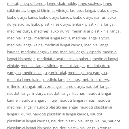
roletai
,
langų sistemos
,
langu skaiciuokle
,
langu spalvos
,
langų
stiklinimas
,
langu stiklinimas vilniuje
,
larnetos langai
,
lauko durys
,
lauko durys kaina
,
lauko durys kainos
,
lauko durys namui
,
lauko
durys siauliai
,
lauko plastikines durys
,
lenkiski plastikiniai langai
,
medinės durys
,
medinės lauko durys
,
mediniai ar plastikiniai langai
,
mediniai langai
,
mediniai langai akcija
,
mediniai langai alytus
,
mediniai langai kaina
,
mediniai langai kainos
,
mediniai langai
kaunas
,
mediniai langai kaune
,
mediniai langai klaipeda
,
mediniai
langai klaipedoje
,
mediniai langai su stiklo paketu
,
mediniai langai
vilniuje
,
mediniai langai vilnius
,
medinis langas
,
medinių durų
gamyba
,
mediniu langu gamintojai
,
medinių langų gamyba
,
mediniu langu kaina
,
mediniu langu kainos
,
metalines durys
,
millenium langai
,
mituvos langai
,
namo durys
,
naudoti langai
,
naudoti langai ir durys
,
naudoti langai kaunas
,
naudoti langai
kaune
,
naudoti langai vilniuje
,
naudoti langai vilnius
,
naudoti
mediniai langai
,
naudoti plastikiniai langai
,
naudoti plastikiniai
langai ir durys
,
naudoti plastikiniai langai kainos
,
naudoti
plastikiniai langai kaunas
,
naudoti plastikiniai langai kaune
,
naudoti
plastikiniai langai klaipeda
,
naudoti plastikiniai langai kretinga
,