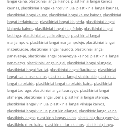
langai kaina
,
plastikiniai langai kainos
,
plastikiniai langai kainos
kaunas
,
plastikiniai langai kainos vilniuje
,
plastikiniai langai kaunas
,
plastikiniai langai kaune
,
plastikiniai langai kaune kainos
,
plastikiniai
langai kedainiuose
,
plastikiniai langai klaipėda
,
plastikiniai langai
klaipeda kainos
,
plastikiniai langai klaipėdoje
,
plastikiniai langai
kretinga
,
plastikiniai langai kretingoje
,
plastikiniai langai
marijampole
,
plastikiniai langai marijampoleje
,
plastikiniai langai
mazeikiuose
,
plastikiniai langai naudoti
,
plastikiniai langai
panevezyje
,
plastikiniai langai panevezyje kainos
,
plastikiniai langai
panevezys
,
plastikiniai langai pigiai
,
plastikiniai langai plungeje
,
plastikiniai langai šiauliai
,
plastikiniai langai šiauliuose
,
plastikiniai
langai siauliuose kainos
,
plastikiniai langai skaiciuokle
,
plastikiniai
langai su orlaide
,
plastikiniai langai su orlaide kaina
,
plastikiniai
langai taurage
,
plastikiniai langai taurageje
,
plastikiniai langai
ukmerge
,
plastikiniai langai utena
,
plastikiniai langai utenoje
,
plastikiniai langai vilniuje
,
plastikiniai langai vilniuje kainos
,
plastikiniai langai vilnius
,
plastikiniailangai
,
plastikinio lango kaina
,
plastikinis langas
,
plastikinis langas kaina
,
plastikinių durų gamyba
,
plastikiniu duru kaina
,
plastikiniu duru kainos
,
plastikinių langų
,