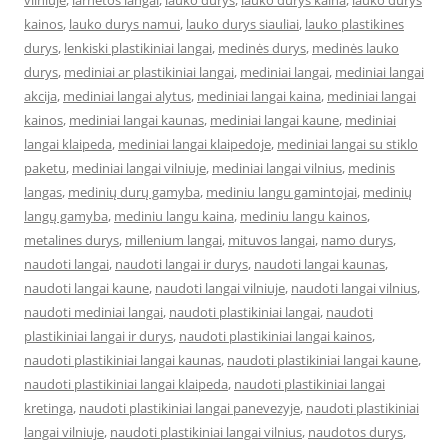
vilniuje
,
larnetos langai
,
lauko durys
,
lauko durys kaina
,
lauko durys
kainos
,
lauko durys namui
,
lauko durys siauliai
,
lauko plastikines
durys
,
lenkiski plastikiniai langai
,
medinės durys
,
medinės lauko
durys
,
mediniai ar plastikiniai langai
,
mediniai langai
,
mediniai langai
akcija
,
mediniai langai alytus
,
mediniai langai kaina
,
mediniai langai
kainos
,
mediniai langai kaunas
,
mediniai langai kaune
,
mediniai
langai klaipeda
,
mediniai langai klaipedoje
,
mediniai langai su stiklo
paketu
,
mediniai langai vilniuje
,
mediniai langai vilnius
,
medinis
langas
,
medinių durų gamyba
,
mediniu langu gamintojai
,
medinių
langų gamyba
,
mediniu langu kaina
,
mediniu langu kainos
,
metalines durys
,
millenium langai
,
mituvos langai
,
namo durys
,
naudoti langai
,
naudoti langai ir durys
,
naudoti langai kaunas
,
naudoti langai kaune
,
naudoti langai vilniuje
,
naudoti langai vilnius
,
naudoti mediniai langai
,
naudoti plastikiniai langai
,
naudoti
plastikiniai langai ir durys
,
naudoti plastikiniai langai kainos
,
naudoti plastikiniai langai kaunas
,
naudoti plastikiniai langai kaune
,
naudoti plastikiniai langai klaipeda
,
naudoti plastikiniai langai
kretinga
,
naudoti plastikiniai langai panevezyje
,
naudoti plastikiniai
langai vilniuje
,
naudoti plastikiniai langai vilnius
,
naudotos durys
,