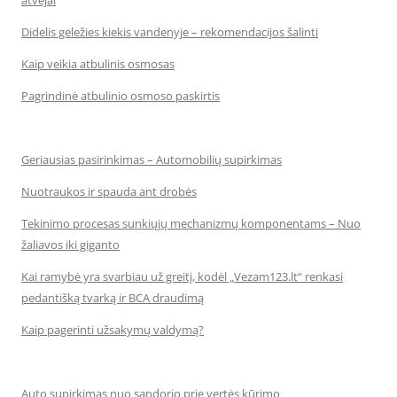
atvejai
Didelis geležies kiekis vandenyje – rekomendacijos šalinti
Kaip veikia atbulinis osmosas
Pagrindinė atbulinio osmoso paskirtis
Geriausias pasirinkimas – Automobilių supirkimas
Nuotraukos ir spauda ant drobės
Tekinimo procesas sunkiųjų mechanizmų komponentams – Nuo
žaliavos iki giganto
Kai ramybė yra svarbiau už greitį, kodėl „Vezam123.lt“ renkasi
pedantišką tvarką ir BCA draudimą
Kaip pagerinti užsakymų valdymą?
Auto supirkimas nuo sandorio prie vertės kūrimo