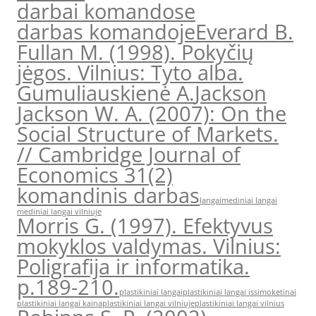
darbai komandose
darbas komandoje
Everard B.
Fullan M. (1998). Pokyčių
jėgos. Vilnius: Tyto alba.
Gumuliauskienė A.
Jackson
Jackson W. A. (2007): On the
Social Structure of Markets.
// Cambridge Journal of
Economics 31(2)
komandinis darbas
langai
mediniai langai
mediniai langai vilniuje
Morris G. (1997). Efektyvus
mokyklos valdymas. Vilnius:
Poligrafija ir informatika.
p.189-210.
plastikiniai langai
plastikiniai langai issimoketinai
plastikiniai langai kaina
plastikiniai langai vilniuje
plastikiniai langai vilnius