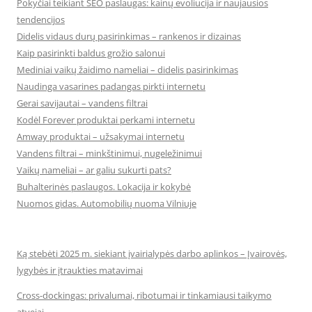
Pokyčiai teikiant SEO paslaugas: kainų evoliucija ir naujausios
tendencijos
Didelis vidaus durų pasirinkimas – rankenos ir dizainas
Kaip pasirinkti baldus grožio salonui
Mediniai vaikų žaidimo nameliai – didelis pasirinkimas
Naudinga vasarines padangas pirkti internetu
Gerai savijautai – vandens filtrai
Kodėl Forever produktai perkami internetu
Amway produktai – užsakymai internetu
Vandens filtrai – minkštinimui, nugeležinimui
Vaikų nameliai – ar galiu sukurti pats?
Buhalterinės paslaugos. Lokacija ir kokybė
Nuomos gidas. Automobilių nuoma Vilniuje
Ką stebėti 2025 m. siekiant įvairialypės darbo aplinkos – Įvairovės,
lygybės ir įtraukties matavimai
Cross-dockingas: privalumai, ribotumai ir tinkamiausi taikymo