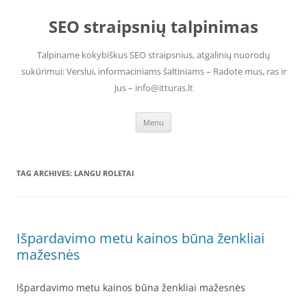
Skip
to
SEO straipsnių talpinimas
content
Talpiname kokybiškus SEO straipsnius, atgalinių nuorodų
sukūrimui: Verslui, informaciniams šaltiniams – Radote mus, ras ir
Jus – info@itturas.lt
Menu
TAG ARCHIVES:
LANGU ROLETAI
Išpardavimo metu kainos būna ženkliai
mažesnės
Išpardavimo metu kainos būna ženkliai mažesnės