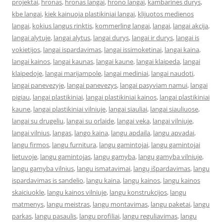
projektai
,
hronas
,
hronas langai
,
hrono langai
,
kambarines durys
,
kbe langai
,
kiek kainuoja plastikiniai langai
,
klijuotos medienos
langai
,
kokius langus rinktis
,
kommerling langai
,
langai
,
langai akcija
,
langai alytuje
,
langai alytus
,
langai durys
,
langai ir durys
,
langai is
vokietijos
,
langai ispardavimas
,
langai issimoketinai
,
langai kaina
,
langai kainos
,
langai kaunas
,
langai kaune
,
langai klaipeda
,
langai
klaipedoje
,
langai marijampole
,
langai mediniai
,
langai naudoti
,
langai panevezyje
,
langai panevezys
,
langai pasyviam namui
,
langai
pigiau
,
langai plastikiniai
,
langai plastikiniai kainos
,
langai plastikiniai
kaune
,
langai plastikiniai vilniuje
,
langai siauliai
,
langai siauliuose
,
langai su drugeliu
,
langai su orlaide
,
langai veka
,
langai vilniuje
,
langai vilnius
,
langas
,
lango kaina
,
langu apdaila
,
langu apvadai
,
langu firmos
,
langu furnitura
,
langu gamintojai
,
langu gamintojai
lietuvoje
,
langu gamintojas
,
langų gamyba
,
langų gamyba vilniuje
,
langu gamyba vilnius
,
langu ismatavimai
,
langų išpardavimas
,
langu
ispardavimas is sandelio
,
langu kaina
,
langų kainos
,
langu kainos
skaiciuokle
,
langu kainos vilniuje
,
langu konstrukcijos
,
langu
matmenys
,
langu meistras
,
langų montavimas
,
langu paketai
,
langu
parkas
,
langu pasaulis
,
langu profiliai
,
langu reguliavimas
,
langu