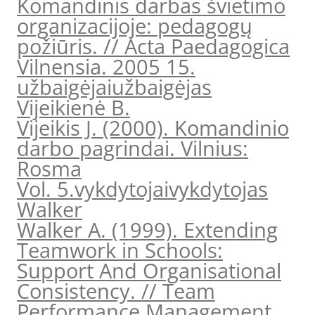
Komandinis darbas švietimo
organizacijoje: pedagogų
požiūris. // Acta Paedagogica
Vilnensia. 2005 15.
užbaigėjai
užbaigėjas
Vijeikienė B.
Vijeikis J. (2000). Komandinio
darbo pagrindai. Vilnius:
Rosma
Vol. 5.
vykdytojai
vykdytojas
Walker
Walker A. (1999). Extending
Teamwork in Schools:
Support And Organisational
Consistency. // Team
Performance Management