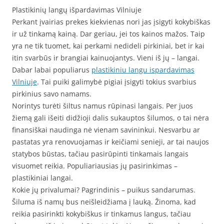
Plastikinių langų išpardavimas Vilniuje
Perkant įvairias prekes kiekvienas nori jas įsigyti kokybiškas
ir už tinkamą kainą. Dar geriau, jei tos kainos mažos. Taip
yra ne tik tuomet, kai perkami nedideli pirkiniai, bet ir kai
itin svarbūs ir brangiai kainuojantys. Vieni iš jų – langai.
Dabar labai populiarus
plastikiniu langu ispardavimas
Vilniuje
. Tai puiki galimybė pigiai įsigyti tokius svarbius
pirkinius savo namams.
Norintys turėti šiltus namus rūpinasi langais. Per juos
žiemą gali išeiti didžioji dalis sukauptos šilumos, o tai nėra
finansiškai naudinga nė vienam savininkui. Nesvarbu ar
pastatas yra renovuojamas ir keičiami senieji, ar tai naujos
statybos būstas, tačiau pasirūpinti tinkamais langais
visuomet reikia. Populiariausias jų pasirinkimas –
plastikiniai langai.
Kokie jų privalumai? Pagrindinis – puikus sandarumas.
Šiluma iš namų bus neišleidžiama į lauką. Žinoma, kad
reikia pasirinkti kokybiškus ir tinkamus langus, tačiau