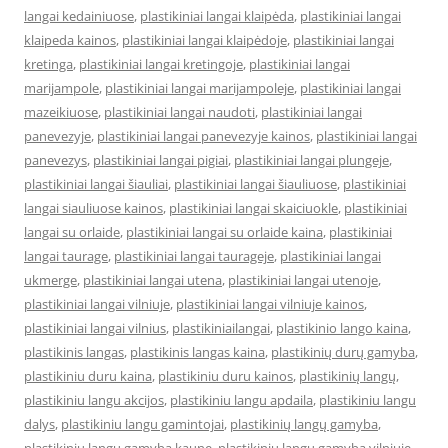
langai kedainiuose
,
plastikiniai langai klaipėda
,
plastikiniai langai
klaipeda kainos
,
plastikiniai langai klaipėdoje
,
plastikiniai langai
kretinga
,
plastikiniai langai kretingoje
,
plastikiniai langai
marijampole
,
plastikiniai langai marijampoleje
,
plastikiniai langai
mazeikiuose
,
plastikiniai langai naudoti
,
plastikiniai langai
panevezyje
,
plastikiniai langai panevezyje kainos
,
plastikiniai langai
panevezys
,
plastikiniai langai pigiai
,
plastikiniai langai plungeje
,
plastikiniai langai šiauliai
,
plastikiniai langai šiauliuose
,
plastikiniai
langai siauliuose kainos
,
plastikiniai langai skaiciuokle
,
plastikiniai
langai su orlaide
,
plastikiniai langai su orlaide kaina
,
plastikiniai
langai taurage
,
plastikiniai langai taurageje
,
plastikiniai langai
ukmerge
,
plastikiniai langai utena
,
plastikiniai langai utenoje
,
plastikiniai langai vilniuje
,
plastikiniai langai vilniuje kainos
,
plastikiniai langai vilnius
,
plastikiniailangai
,
plastikinio lango kaina
,
plastikinis langas
,
plastikinis langas kaina
,
plastikinių durų gamyba
,
plastikiniu duru kaina
,
plastikiniu duru kainos
,
plastikinių langų
,
plastikiniu langu akcijos
,
plastikiniu langu apdaila
,
plastikiniu langu
dalys
,
plastikiniu langu gamintojai
,
plastikinių langų gamyba
,