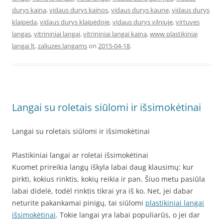
durys kaina
,
vidaus durys kainos
,
vidaus durys kaune
,
vidaus durys
klaipeda
,
vidaus durys klaipėdoje
,
vidaus durys vilniuje
,
virtuves
langas
,
vitrininiai langai
,
vitrininiai langai kaina
,
www plastikiniai
langai lt
,
zaliuzes langams
on
2015-04-18
.
Langai su roletais siūlomi ir išsimokėtinai
Langai su roletais siūlomi ir išsimokėtinai
Plastikiniai langai ar roletai išsimokėtinai
Kuomet prireikia langų iškyla labai daug klausimų: kur
pirkti, kokius rinktis, kokių reikia ir pan. Šiuo metu pasiūla
labai didelė, todėl rinktis tikrai yra iš ko. Net, jei dabar
neturite pakankamai pinigų, tai siūlomi
plastikiniai langai
išsimokėtinai
. Tokie langai yra labai populiarūs, o jei dar