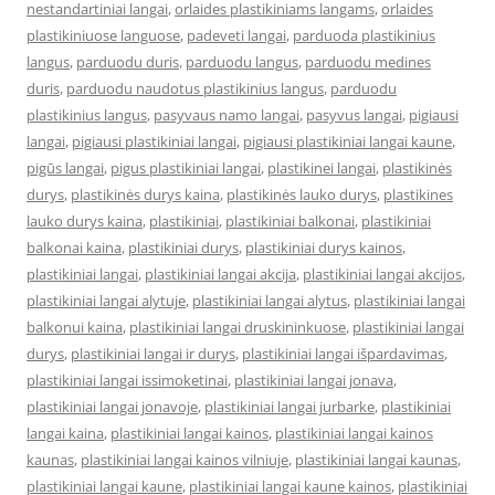
nestandartiniai langai
,
orlaides plastikiniams langams
,
orlaides
plastikiniuose languose
,
padeveti langai
,
parduoda plastikinius
langus
,
parduodu duris
,
parduodu langus
,
parduodu medines
duris
,
parduodu naudotus plastikinius langus
,
parduodu
plastikinius langus
,
pasyvaus namo langai
,
pasyvus langai
,
pigiausi
langai
,
pigiausi plastikiniai langai
,
pigiausi plastikiniai langai kaune
,
pigūs langai
,
pigus plastikiniai langai
,
plastikinei langai
,
plastikinės
durys
,
plastikinės durys kaina
,
plastikinės lauko durys
,
plastikines
lauko durys kaina
,
plastikiniai
,
plastikiniai balkonai
,
plastikiniai
balkonai kaina
,
plastikiniai durys
,
plastikiniai durys kainos
,
plastikiniai langai
,
plastikiniai langai akcija
,
plastikiniai langai akcijos
,
plastikiniai langai alytuje
,
plastikiniai langai alytus
,
plastikiniai langai
balkonui kaina
,
plastikiniai langai druskininkuose
,
plastikiniai langai
durys
,
plastikiniai langai ir durys
,
plastikiniai langai išpardavimas
,
plastikiniai langai issimoketinai
,
plastikiniai langai jonava
,
plastikiniai langai jonavoje
,
plastikiniai langai jurbarke
,
plastikiniai
langai kaina
,
plastikiniai langai kainos
,
plastikiniai langai kainos
kaunas
,
plastikiniai langai kainos vilniuje
,
plastikiniai langai kaunas
,
plastikiniai langai kaune
,
plastikiniai langai kaune kainos
,
plastikiniai