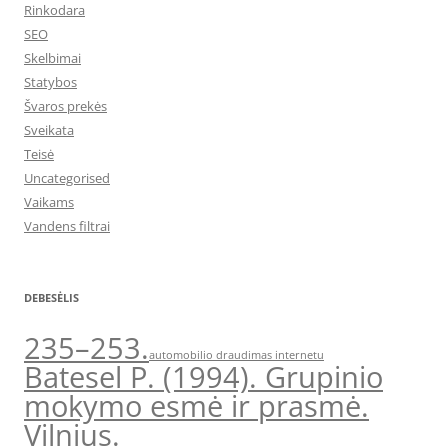
Rinkodara
SEO
Skelbimai
Statybos
Švaros prekės
Sveikata
Teisė
Uncategorised
Vaikams
Vandens filtrai
DEBESĖLIS
235–253.
automobilio draudimas internetu
Batesel P. (1994). Grupinio
mokymo esmė ir prasmė.
Vilnius.