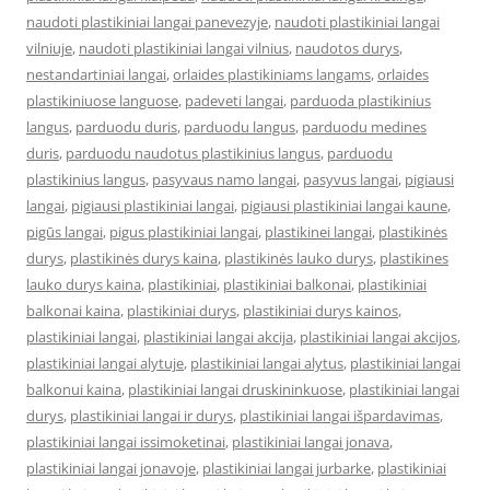
naudoti plastikiniai langai panevezyje
,
naudoti plastikiniai langai
vilniuje
,
naudoti plastikiniai langai vilnius
,
naudotos durys
,
nestandartiniai langai
,
orlaides plastikiniams langams
,
orlaides
plastikiniuose languose
,
padeveti langai
,
parduoda plastikinius
langus
,
parduodu duris
,
parduodu langus
,
parduodu medines
duris
,
parduodu naudotus plastikinius langus
,
parduodu
plastikinius langus
,
pasyvaus namo langai
,
pasyvus langai
,
pigiausi
langai
,
pigiausi plastikiniai langai
,
pigiausi plastikiniai langai kaune
,
pigūs langai
,
pigus plastikiniai langai
,
plastikinei langai
,
plastikinės
durys
,
plastikinės durys kaina
,
plastikinės lauko durys
,
plastikines
lauko durys kaina
,
plastikiniai
,
plastikiniai balkonai
,
plastikiniai
balkonai kaina
,
plastikiniai durys
,
plastikiniai durys kainos
,
plastikiniai langai
,
plastikiniai langai akcija
,
plastikiniai langai akcijos
,
plastikiniai langai alytuje
,
plastikiniai langai alytus
,
plastikiniai langai
balkonui kaina
,
plastikiniai langai druskininkuose
,
plastikiniai langai
durys
,
plastikiniai langai ir durys
,
plastikiniai langai išpardavimas
,
plastikiniai langai issimoketinai
,
plastikiniai langai jonava
,
plastikiniai langai jonavoje
,
plastikiniai langai jurbarke
,
plastikiniai