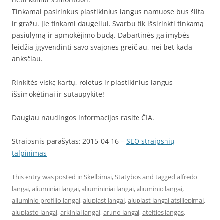
Tinkamai pasirinkus plastikinius langus namuose bus šilta
ir gražu. Jie tinkami daugeliui. Svarbu tik išsirinkti tinkamą
pasiūlymą ir apmokėjimo būdą. Dabartinės galimybės
leidžia įgyvendinti savo svajones greičiau, nei bet kada
anksčiau.
Rinkitės viską kartų, roletus ir plastikinius langus
išsimokėtinai ir sutaupykite!
Daugiau naudingos informacijos rasite ČIA.
Straipsnis parašytas: 2015-04-16 –
SEO straipsnių
talpinimas
This entry was posted in
Skelbimai
,
Statybos
and tagged
alfredo
langai
,
aliuminiai langai
,
aliumininiai langai
,
aliuminio langai
,
aliuminio profilio langai
,
aluplast langai
,
aluplast langai atsiliepimai
,
aluplasto langai
,
arkiniai langai
,
aruno langai
,
ateities langas
,