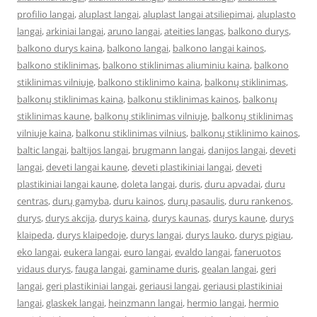
profilio langai
,
aluplast langai
,
aluplast langai atsiliepimai
,
aluplasto
langai
,
arkiniai langai
,
aruno langai
,
ateities langas
,
balkono durys
,
balkono durys kaina
,
balkono langai
,
balkono langai kainos
,
balkono stiklinimas
,
balkono stiklinimas aliuminiu kaina
,
balkono
stiklinimas vilniuje
,
balkono stiklinimo kaina
,
balkonų stiklinimas
,
balkonų stiklinimas kaina
,
balkonu stiklinimas kainos
,
balkonų
stiklinimas kaune
,
balkonų stiklinimas vilniuje
,
balkonų stiklinimas
vilniuje kaina
,
balkonu stiklinimas vilnius
,
balkonų stiklinimo kainos
,
baltic langai
,
baltijos langai
,
brugmann langai
,
danijos langai
,
deveti
langai
,
deveti langai kaune
,
deveti plastikiniai langai
,
deveti
plastikiniai langai kaune
,
doleta langai
,
duris
,
duru apvadai
,
duru
centras
,
durų gamyba
,
duru kainos
,
durų pasaulis
,
duru rankenos
,
durys
,
durys akcija
,
durys kaina
,
durys kaunas
,
durys kaune
,
durys
klaipeda
,
durys klaipedoje
,
durys langai
,
durys lauko
,
durys pigiau
,
eko langai
,
eukera langai
,
euro langai
,
evaldo langai
,
faneruotos
vidaus durys
,
fauga langai
,
gaminame duris
,
gealan langai
,
geri
langai
,
geri plastikiniai langai
,
geriausi langai
,
geriausi plastikiniai
langai
,
glaskek langai
,
heinzmann langai
,
hermio langai
,
hermio