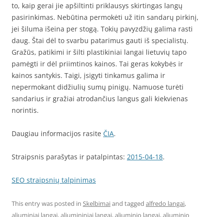
to, kaip gerai jie apšiltinti priklausys skirtingas langų
pasirinkimas. Nebūtina permokėti už itin sandarų pirkinį,
jei šiluma išeina per stogą. Tokių pavyzdžių galima rasti
daug. Štai dėl to svarbu patarimus gauti iš specialistų.
Gražūs, patikimi ir šilti plastikiniai langai lietuvių tapo
pamėgti ir dėl priimtinos kainos. Tai geras kokybės ir
kainos santykis. Taigi, įsigyti tinkamus galima ir
nepermokant didžiulių sumų pinigų. Namuose turėti
sandarius ir gražiai atrodančius langus gali kiekvienas
norintis.
Daugiau informacijos rasite
ČIA
.
Straipsnis parašytas ir patalpintas:
2015-04-18
.
SEO straipsnių talpinimas
This entry was posted in
Skelbimai
and tagged
alfredo langai
,
aliuminiai langai
,
aliumininiai langai
,
aliuminio langai
,
aliuminio