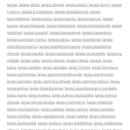
langai
,
langai akcija
,
langai alytuje
,
langai alytus
,
langai durys
,
langai
ir durys
,
langai is vokietijos
,
langai ispardavimas
,
langai
issimoketinai
,
langai kaina
,
langai kainos
,
langai kaunas
,
langai
kaune
,
langai klaipeda
,
langai klaipedoje
,
langai marijampole
,
langai
mediniai
,
langai naudoti
,
langai panevezyje
,
langai panevezys
,
langai pasyviam namui
,
langai pigiau
,
langai plastikiniai
,
langai
plastikiniai kainos
,
langai plastikiniai kaune
,
langai plastikiniai
vilniuje
,
langai siauliai
,
langai siauliuose
,
langai su drugeliu
,
langai su
orlaide
,
langai veka
,
langai vilniuje
,
langai vilnius
,
langas
,
lango
kaina
,
langu apdaila
,
langu apvadai
,
langu firmos
,
langu furnitura
,
langu gamintojai
,
langu gamintojai lietuvoje
,
langu gamintojas
,
langų gamyba
,
langų gamyba vilniuje
,
langu gamyba vilnius
,
langu
ismatavimai
,
langų išpardavimas
,
langu ispardavimas is sandelio
,
langu kaina
,
langų kainos
,
langu kainos skaiciuokle
,
langu kainos
vilniuje
,
langu konstrukcijos
,
langu matmenys
,
langu meistras
,
langų montavimas
,
langu paketai
,
langu parkas
,
langu pasaulis
,
langu profiliai
,
langu reguliavimas
,
langu roletai
,
langų sistemos
,
langu skaiciuokle
,
langu spalvos
,
langų stiklinimas
,
langu stiklinimas