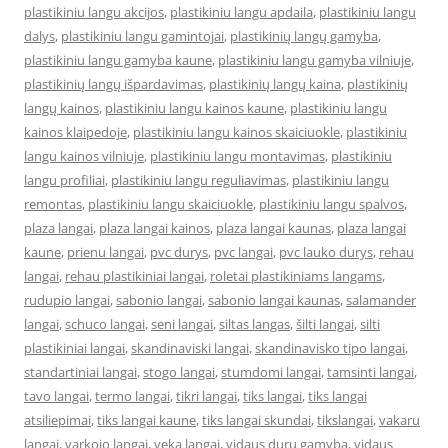
plastikiniu langu akcijos
,
plastikiniu langu apdaila
,
plastikiniu langu
dalys
,
plastikiniu langu gamintojai
,
plastikinių langų gamyba
,
plastikiniu langu gamyba kaune
,
plastikiniu langu gamyba vilniuje
,
plastikinių langų išpardavimas
,
plastikinių langų kaina
,
plastikinių
langų kainos
,
plastikiniu langu kainos kaune
,
plastikiniu langu
kainos klaipedoje
,
plastikiniu langu kainos skaiciuokle
,
plastikiniu
langu kainos vilniuje
,
plastikiniu langu montavimas
,
plastikiniu
langu profiliai
,
plastikiniu langu reguliavimas
,
plastikiniu langu
remontas
,
plastikiniu langu skaiciuokle
,
plastikiniu langu spalvos
,
plaza langai
,
plaza langai kainos
,
plaza langai kaunas
,
plaza langai
kaune
,
prienu langai
,
pvc durys
,
pvc langai
,
pvc lauko durys
,
rehau
langai
,
rehau plastikiniai langai
,
roletai plastikiniams langams
,
rudupio langai
,
sabonio langai
,
sabonio langai kaunas
,
salamander
langai
,
schuco langai
,
seni langai
,
siltas langas
,
šilti langai
,
silti
plastikiniai langai
,
skandinaviski langai
,
skandinavisko tipo langai
,
standartiniai langai
,
stogo langai
,
stumdomi langai
,
tamsinti langai
,
tavo langai
,
termo langai
,
tikri langai
,
tiks langai
,
tiks langai
atsiliepimai
,
tiks langai kaune
,
tiks langai skundai
,
tikslangai
,
vakaru
langai
,
varkojo langai
,
veka langai
,
vidaus durų gamyba
,
vidaus