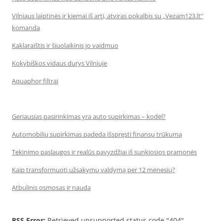
Vilniaus laiptinės ir kiemai iš arti, atviras pokalbis su „Vezam123.lt“
komanda
Kaklaraištis ir šiuolaikinis jo vaidmuo
Kokybiškos vidaus durys Vilniuje
Aquaphor filtrai
Geriausias pasirinkimas yra auto supirkimas – kodėl?
Automobilių supirkimas padeda išspręsti finansų trūkumą
Tekinimo paslaugos ir realūs pavyzdžiai iš sunkiosios pramonės
Kaip transformuoti užsakymų valdymą per 12 mėnesių?
Atbulinis osmosas ir nauda
RSS Error:
Retrieved unsupported status code "404"