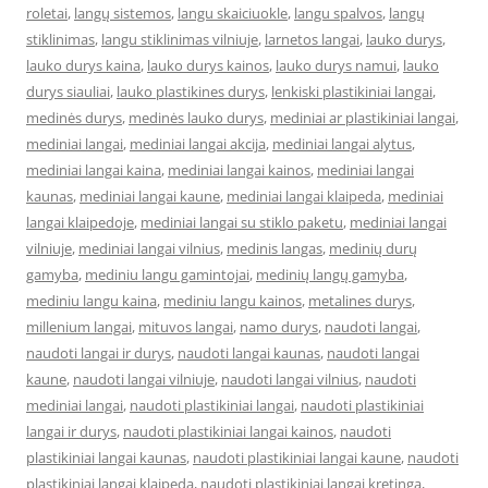
roletai
,
langų sistemos
,
langu skaiciuokle
,
langu spalvos
,
langų
stiklinimas
,
langu stiklinimas vilniuje
,
larnetos langai
,
lauko durys
,
lauko durys kaina
,
lauko durys kainos
,
lauko durys namui
,
lauko
durys siauliai
,
lauko plastikines durys
,
lenkiski plastikiniai langai
,
medinės durys
,
medinės lauko durys
,
mediniai ar plastikiniai langai
,
mediniai langai
,
mediniai langai akcija
,
mediniai langai alytus
,
mediniai langai kaina
,
mediniai langai kainos
,
mediniai langai
kaunas
,
mediniai langai kaune
,
mediniai langai klaipeda
,
mediniai
langai klaipedoje
,
mediniai langai su stiklo paketu
,
mediniai langai
vilniuje
,
mediniai langai vilnius
,
medinis langas
,
medinių durų
gamyba
,
mediniu langu gamintojai
,
medinių langų gamyba
,
mediniu langu kaina
,
mediniu langu kainos
,
metalines durys
,
millenium langai
,
mituvos langai
,
namo durys
,
naudoti langai
,
naudoti langai ir durys
,
naudoti langai kaunas
,
naudoti langai
kaune
,
naudoti langai vilniuje
,
naudoti langai vilnius
,
naudoti
mediniai langai
,
naudoti plastikiniai langai
,
naudoti plastikiniai
langai ir durys
,
naudoti plastikiniai langai kainos
,
naudoti
plastikiniai langai kaunas
,
naudoti plastikiniai langai kaune
,
naudoti
plastikiniai langai klaipeda
,
naudoti plastikiniai langai kretinga
,