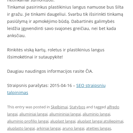
Tinkamai pasirinkus plastikinius langus namuose bus šilta
ir gražu. Jie tinkami daugeliui. Svarbu tik išsirinkti tinkamą
pasiūlymą ir apmokėjimo būdą. Dabartinės galimybės
leidžia įgyvendinti savo svajones greičiau, nei bet kada
anksčiau.
Rinkitės viską kartų, roletus ir plastikinius langus
išsimokėtinai ir sutaupykite!
Daugiau naudingos informacijos rasite ČIA.
Straipsnis parašytas: 2015-04-16 –
SEO straipsnių
talpinimas
This entry was posted in
Skelbimai
,
Statybos
and tagged
alfredo
langai
,
aliuminiai langai
,
aliumininiai langai
,
aliuminio langai
,
aliuminio profilio langai
,
aluplast langai
,
aluplast langai atsiliepimai
,
aluplasto langai
,
arkiniai langai
,
aruno langai
,
ateities langas
,