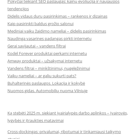
Pokyčiai teikiant SEO paslaugas: kainų evoliucija ir naujausios
tendencijos
Didelis vidaus durų pasirinkimas – rankenos ir dizainas
Kaip pasirinkti baldus grožio salonui
Mediniai vaikų žaidimo nameliai – didelis pasirinkimas
Naudinga vasarines padangas pirkti internetu
Gerai savijautai – vandens filtrai
Kodėl Forever produktai perkami internetu
Amway produktai – užsakymai internetu
Vandens filtrai – minkštinimui, nugeležinimui
Vaikų nameliai – ar galiu sukurti pats?
Buhalterinės paslaugos. Lokacija ir kokybė
Nuomos gidas. Automobilių nuoma Vilniuje
Ką stebėti 2025 m. siekiant įvairialypės darbo aplinkos – Įvairovės,
lygybės ir įtraukties matavimai
Cross-dockingas: privalumai, ribotumai ir tinkamiausi taikymo