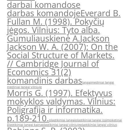
darbai komandose
darbas komandoje
Everard B.
Fullan M. (1998). Pokyčių
jėgos. Vilnius: Tyto alba.
Gumuliauskienė A.
Jackson
Jackson W. A. (2007): On the
Social Structure of Markets.
// Cambridge Journal of
Economics 31(2)
komandinis darbas
langai
mediniai langai
mediniai langai vilniuje
Morris G. (1997). Efektyvus
mokyklos valdymas. Vilnius:
Poligrafija ir informatika.
p.189-210.
plastikiniai langai
plastikiniai langai issimoketinai
plastikiniai langai kaina
plastikiniai langai vilniuje
plastikiniai langai vilnius