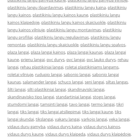
plastikiniu langu gamyba kaune
,
plastikiniu langu gamyba vilniuje
,
plastikinių langų išpardavimas
,
plastikinių langų kaina
,
plastikinių
langų kainos
,
plastikiniu langu kainos kaune
,
plastikiniu langu
kainos klaipedoje
,
plastikiniu langu kainos skaiciuokle
,
plastikiniu
langu kainos vilniuje
,
plastikiniu langu montavimas
,
plastikiniu
langu profiliai
,
plastikiniu langu reguliavimas
,
plastikiniu langu
remontas
,
plastikiniu langu skaiciuokle
,
plastikiniu langu spalvos
,
plaza langai
,
plaza langai kainos
,
plaza langai kaunas
,
plaza langai
kaune
,
prienu langai
,
pvc durys
,
pvc langai
,
pvc lauko durys
,
rehau
langai
,
rehau plastikiniai langai
,
roletai plastikiniams langams
,
roletai vilniuje
,
rudupio langai
,
sabonio langai
,
sabonio langai
kaunas
,
salamander langai
,
schuco langai
,
seni langai
,
siltas langas
,
šilti langai
,
silti plastikiniai langai
,
skandinaviski langai
,
skandinavisko tipo langai
,
standartiniai langai
,
stogo langai
,
stumdomi langai
,
tamsinti langai
,
tavo langai
,
termo langai
,
tikri
langai
,
tiks langai
,
tiks langai atsiliepimai
,
tiks langai kaune
,
tiks
langai skundai
,
tikslangai
,
vakaru langai
,
varkojo langai
,
veka langai
,
vidaus durų gamyba
,
vidaus durys kaina
,
vidaus durys kainos
,
vidaus durys kaune
,
vidaus durys klaipeda
,
vidaus durys klaipėdoje
,