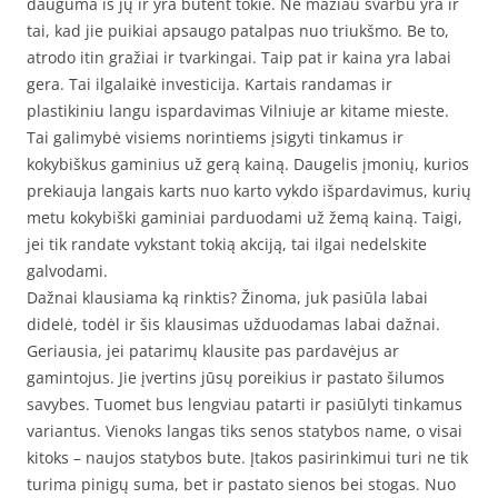
dauguma iš jų ir yra būtent tokie. Ne mažiau svarbu yra ir
tai, kad jie puikiai apsaugo patalpas nuo triukšmo. Be to,
atrodo itin gražiai ir tvarkingai. Taip pat ir kaina yra labai
gera. Tai ilgalaikė investicija. Kartais randamas ir
plastikiniu langu ispardavimas Vilniuje ar kitame mieste.
Tai galimybė visiems norintiems įsigyti tinkamus ir
kokybiškus gaminius už gerą kainą. Daugelis įmonių, kurios
prekiauja langais karts nuo karto vykdo išpardavimus, kurių
metu kokybiški gaminiai parduodami už žemą kainą. Taigi,
jei tik randate vykstant tokią akciją, tai ilgai nedelskite
galvodami.
Dažnai klausiama ką rinktis? Žinoma, juk pasiūla labai
didelė, todėl ir šis klausimas užduodamas labai dažnai.
Geriausia, jei patarimų klausite pas pardavėjus ar
gamintojus. Jie įvertins jūsų poreikius ir pastato šilumos
savybes. Tuomet bus lengviau patarti ir pasiūlyti tinkamus
variantus. Vienoks langas tiks senos statybos name, o visai
kitoks – naujos statybos bute. Įtakos pasirinkimui turi ne tik
turima pinigų suma, bet ir pastato sienos bei stogas. Nuo