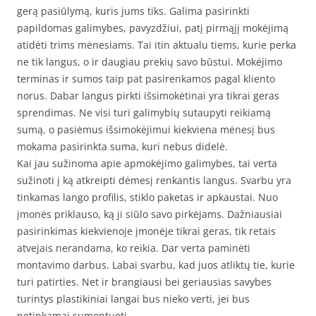
gerą pasiūlymą, kuris jums tiks. Galima pasirinkti
papildomas galimybes, pavyzdžiui, patį pirmąjį mokėjimą
atidėti trims mėnesiams. Tai itin aktualu tiems, kurie perka
ne tik langus, o ir daugiau prekių savo būstui. Mokėjimo
terminas ir sumos taip pat pasirenkamos pagal kliento
norus. Dabar langus pirkti išsimokėtinai yra tikrai geras
sprendimas. Ne visi turi galimybių sutaupyti reikiamą
sumą, o pasiėmus išsimokėjimui kiekviena mėnesį bus
mokama pasirinkta suma, kuri nebus didelė.
Kai jau sužinoma apie apmokėjimo galimybes, tai verta
sužinoti į ką atkreipti dėmesį renkantis langus. Svarbu yra
tinkamas lango profilis, stiklo paketas ir apkaustai. Nuo
įmonės priklauso, ką ji siūlo savo pirkėjams. Dažniausiai
pasirinkimas kiekvienoje įmonėje tikrai geras, tik retais
atvejais nerandama, ko reikia. Dar verta paminėti
montavimo darbus. Labai svarbu, kad juos atliktų tie, kurie
turi patirties. Net ir brangiausi bei geriausias savybes
turintys plastikiniai langai bus nieko verti, jei bus
netinkamai sumontuoti.