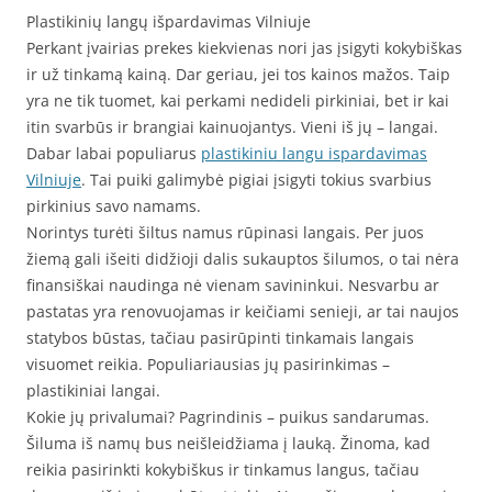
Plastikinių langų išpardavimas Vilniuje
Perkant įvairias prekes kiekvienas nori jas įsigyti kokybiškas
ir už tinkamą kainą. Dar geriau, jei tos kainos mažos. Taip
yra ne tik tuomet, kai perkami nedideli pirkiniai, bet ir kai
itin svarbūs ir brangiai kainuojantys. Vieni iš jų – langai.
Dabar labai populiarus
plastikiniu langu ispardavimas
Vilniuje
. Tai puiki galimybė pigiai įsigyti tokius svarbius
pirkinius savo namams.
Norintys turėti šiltus namus rūpinasi langais. Per juos
žiemą gali išeiti didžioji dalis sukauptos šilumos, o tai nėra
finansiškai naudinga nė vienam savininkui. Nesvarbu ar
pastatas yra renovuojamas ir keičiami senieji, ar tai naujos
statybos būstas, tačiau pasirūpinti tinkamais langais
visuomet reikia. Populiariausias jų pasirinkimas –
plastikiniai langai.
Kokie jų privalumai? Pagrindinis – puikus sandarumas.
Šiluma iš namų bus neišleidžiama į lauką. Žinoma, kad
reikia pasirinkti kokybiškus ir tinkamus langus, tačiau