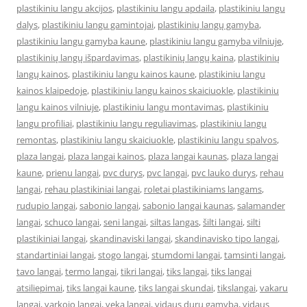
plastikiniu langu akcijos
,
plastikiniu langu apdaila
,
plastikiniu langu
dalys
,
plastikiniu langu gamintojai
,
plastikinių langų gamyba
,
plastikiniu langu gamyba kaune
,
plastikiniu langu gamyba vilniuje
,
plastikinių langų išpardavimas
,
plastikinių langų kaina
,
plastikinių
langų kainos
,
plastikiniu langu kainos kaune
,
plastikiniu langu
kainos klaipedoje
,
plastikiniu langu kainos skaiciuokle
,
plastikiniu
langu kainos vilniuje
,
plastikiniu langu montavimas
,
plastikiniu
langu profiliai
,
plastikiniu langu reguliavimas
,
plastikiniu langu
remontas
,
plastikiniu langu skaiciuokle
,
plastikiniu langu spalvos
,
plaza langai
,
plaza langai kainos
,
plaza langai kaunas
,
plaza langai
kaune
,
prienu langai
,
pvc durys
,
pvc langai
,
pvc lauko durys
,
rehau
langai
,
rehau plastikiniai langai
,
roletai plastikiniams langams
,
rudupio langai
,
sabonio langai
,
sabonio langai kaunas
,
salamander
langai
,
schuco langai
,
seni langai
,
siltas langas
,
šilti langai
,
silti
plastikiniai langai
,
skandinaviski langai
,
skandinavisko tipo langai
,
standartiniai langai
,
stogo langai
,
stumdomi langai
,
tamsinti langai
,
tavo langai
,
termo langai
,
tikri langai
,
tiks langai
,
tiks langai
atsiliepimai
,
tiks langai kaune
,
tiks langai skundai
,
tikslangai
,
vakaru
langai
,
varkojo langai
,
veka langai
,
vidaus durų gamyba
,
vidaus