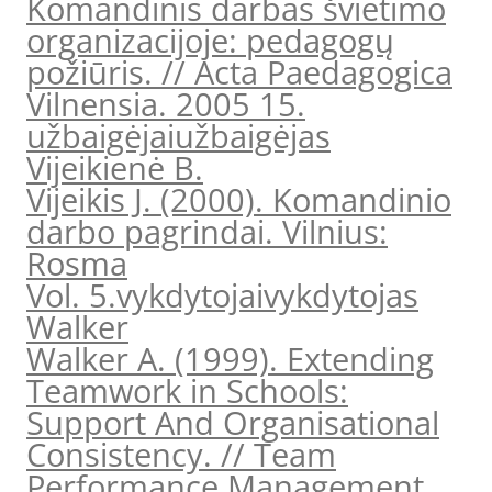
Komandinis darbas švietimo
organizacijoje: pedagogų
požiūris. // Acta Paedagogica
Vilnensia. 2005 15.
užbaigėjai
užbaigėjas
Vijeikienė B.
Vijeikis J. (2000). Komandinio
darbo pagrindai. Vilnius:
Rosma
Vol. 5.
vykdytojai
vykdytojas
Walker
Walker A. (1999). Extending
Teamwork in Schools:
Support And Organisational
Consistency. // Team
Performance Management