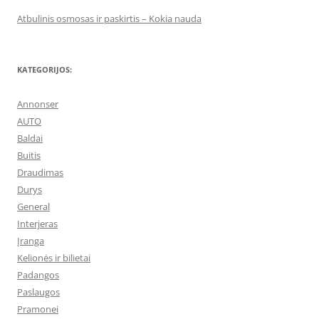
Atbulinis osmosas ir paskirtis – Kokia nauda
KATEGORIJOS:
Annonser
AUTO
Baldai
Buitis
Draudimas
Durys
General
Interjeras
Įranga
Kelionės ir bilietai
Padangos
Paslaugos
Pramonei