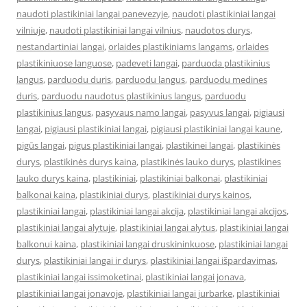
naudoti plastikiniai langai panevezyje
,
naudoti plastikiniai langai
vilniuje
,
naudoti plastikiniai langai vilnius
,
naudotos durys
,
nestandartiniai langai
,
orlaides plastikiniams langams
,
orlaides
plastikiniuose languose
,
padeveti langai
,
parduoda plastikinius
langus
,
parduodu duris
,
parduodu langus
,
parduodu medines
duris
,
parduodu naudotus plastikinius langus
,
parduodu
plastikinius langus
,
pasyvaus namo langai
,
pasyvus langai
,
pigiausi
langai
,
pigiausi plastikiniai langai
,
pigiausi plastikiniai langai kaune
,
pigūs langai
,
pigus plastikiniai langai
,
plastikinei langai
,
plastikinės
durys
,
plastikinės durys kaina
,
plastikinės lauko durys
,
plastikines
lauko durys kaina
,
plastikiniai
,
plastikiniai balkonai
,
plastikiniai
balkonai kaina
,
plastikiniai durys
,
plastikiniai durys kainos
,
plastikiniai langai
,
plastikiniai langai akcija
,
plastikiniai langai akcijos
,
plastikiniai langai alytuje
,
plastikiniai langai alytus
,
plastikiniai langai
balkonui kaina
,
plastikiniai langai druskininkuose
,
plastikiniai langai
durys
,
plastikiniai langai ir durys
,
plastikiniai langai išpardavimas
,
plastikiniai langai issimoketinai
,
plastikiniai langai jonava
,
plastikiniai langai jonavoje
,
plastikiniai langai jurbarke
,
plastikiniai