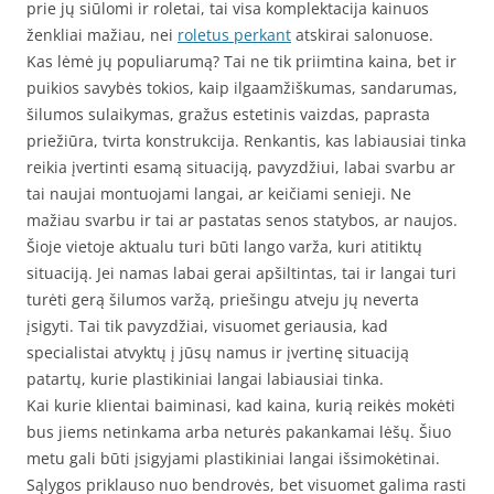
prie jų siūlomi ir roletai, tai visa komplektacija kainuos
ženkliai mažiau, nei
roletus perkant
atskirai salonuose.
Kas lėmė jų populiarumą? Tai ne tik priimtina kaina, bet ir
puikios savybės tokios, kaip ilgaamžiškumas, sandarumas,
šilumos sulaikymas, gražus estetinis vaizdas, paprasta
priežiūra, tvirta konstrukcija. Renkantis, kas labiausiai tinka
reikia įvertinti esamą situaciją, pavyzdžiui, labai svarbu ar
tai naujai montuojami langai, ar keičiami senieji. Ne
mažiau svarbu ir tai ar pastatas senos statybos, ar naujos.
Šioje vietoje aktualu turi būti lango varža, kuri atitiktų
situaciją. Jei namas labai gerai apšiltintas, tai ir langai turi
turėti gerą šilumos varžą, priešingu atveju jų neverta
įsigyti. Tai tik pavyzdžiai, visuomet geriausia, kad
specialistai atvyktų į jūsų namus ir įvertinę situaciją
patartų, kurie plastikiniai langai labiausiai tinka.
Kai kurie klientai baiminasi, kad kaina, kurią reikės mokėti
bus jiems netinkama arba neturės pakankamai lėšų. Šiuo
metu gali būti įsigyjami plastikiniai langai išsimokėtinai.
Sąlygos priklauso nuo bendrovės, bet visuomet galima rasti