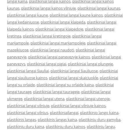
langai kaina
,
plastikiniai langai kainos
,
plastikiniai langai kainos
kaunas
,
plastikiniai langai kainos vilniuje
,
plastikiniai langai kaunas
,
plastikiniai langai kaune
,
plastikiniai langai kaune kainos
,
plastikiniai
langai kedainiuose
,
plastikiniai langai klaipėda
,
plastikiniai langai
klaipeda kainos
,
plastikiniai langai klaipėdoje
,
plastikiniai langai
kretinga
,
plastikiniai langai kretingoje
,
plastikiniai langai
marijampole
,
plastikiniai langai marijampoleje
,
plastikiniai langai
mazeikiuose
,
plastikiniai langai naudoti
,
plastikiniai langai
panevezyje
,
plastikiniai langai panevezyje kainos
,
plastikiniai langai
panevezys
,
plastikiniai langai pigiai
,
plastikiniai langai plungeje
,
plastikiniai langai šiauliai
,
plastikiniai langai šiauliuose
,
plastikiniai
langai siauliuose kainos
,
plastikiniai langai skaiciuokle
,
plastikiniai
langai su orlaide
,
plastikiniai langai su orlaide kaina
,
plastikiniai
langai taurage
,
plastikiniai langai taurageje
,
plastikiniai langai
ukmerge
,
plastikiniai langai utena
,
plastikiniai langai utenoje
,
plastikiniai langai vilniuje
,
plastikiniai langai vilniuje kainos
,
plastikiniai langai vilnius
,
plastikiniailangai
,
plastikinio lango kaina
,
plastikinis langas
,
plastikinis langas kaina
,
plastikinių durų gamyba
,
plastikiniu duru kaina
,
plastikiniu duru kainos
,
plastikinių langų
,