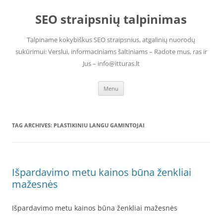
Skip
to
SEO straipsnių talpinimas
content
Talpiname kokybiškus SEO straipsnius, atgalinių nuorodų
sukūrimui: Verslui, informaciniams šaltiniams – Radote mus, ras ir
Jus – info@itturas.lt
Menu
TAG ARCHIVES:
PLASTIKINIU LANGU GAMINTOJAI
Išpardavimo metu kainos būna ženkliai
mažesnės
Išpardavimo metu kainos būna ženkliai mažesnės