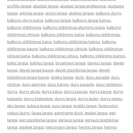
profilio langai
,
aluplast langai
,
aluplast langai atsiliepimai
,
aluplasto
langai
,
arkiniai langai
,
aruno langai
,
ateities langas
,
balkono durys
,
balkono durys kaina
,
balkono langai
,
balkono langai kainos
,
balkono stiklinimas
,
balkono stiklinimas aliuminiu kaina
,
balkono
stiklinimas vilniuje
,
balkono stiklinimo kaina
,
balkonų stiklinimas
,
balkonų stiklinimas kaina
,
balkonu stiklinimas kainos
,
balkonų
stiklinimas kaune
,
balkonų stiklinimas vilniuje
,
balkonų stiklinimas
vilniuje kaina
,
balkonu stiklinimas vilnius
,
balkonų stiklinimo kainos
,
baltic langai
,
baltijos langai
,
brugmann langai
,
danijos langai
,
deveti
langai
,
deveti langai kaune
,
deveti plastikiniai langai
,
deveti
plastikiniai langai kaune
,
doleta langai
,
duris
,
duru apvadai
,
duru
centras
,
durų gamyba
,
duru kainos
,
durų pasaulis
,
duru rankenos
,
durys
,
durys akcija
,
durys kaina
,
durys kaunas
,
durys kaune
,
durys
klaipeda
,
durys klaipedoje
,
durys langai
,
durys lauko
,
durys pigiau
,
eko langai
,
eukera langai
,
euro langai
,
evaldo langai
,
faneruotos
vidaus durys
,
fauga langai
,
gaminame duris
,
gealan langai
,
geri
langai
,
geri plastikiniai langai
,
geriausi langai
,
geriausi plastikiniai
langai
,
glaskek langai
,
heinzmann langai
,
hermio langai
,
hermio