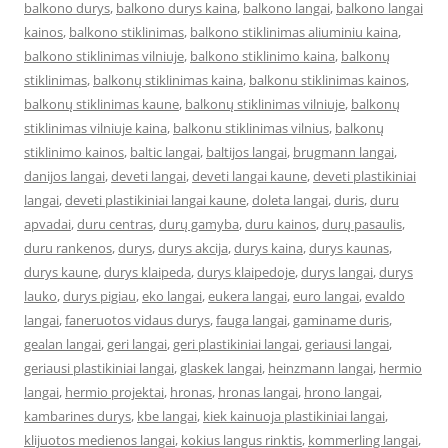
balkono durys
,
balkono durys kaina
,
balkono langai
,
balkono langai
kainos
,
balkono stiklinimas
,
balkono stiklinimas aliuminiu kaina
,
balkono stiklinimas vilniuje
,
balkono stiklinimo kaina
,
balkonų
stiklinimas
,
balkonų stiklinimas kaina
,
balkonu stiklinimas kainos
,
balkonų stiklinimas kaune
,
balkonų stiklinimas vilniuje
,
balkonų
stiklinimas vilniuje kaina
,
balkonu stiklinimas vilnius
,
balkonų
stiklinimo kainos
,
baltic langai
,
baltijos langai
,
brugmann langai
,
danijos langai
,
deveti langai
,
deveti langai kaune
,
deveti plastikiniai
langai
,
deveti plastikiniai langai kaune
,
doleta langai
,
duris
,
duru
apvadai
,
duru centras
,
durų gamyba
,
duru kainos
,
durų pasaulis
,
duru rankenos
,
durys
,
durys akcija
,
durys kaina
,
durys kaunas
,
durys kaune
,
durys klaipeda
,
durys klaipedoje
,
durys langai
,
durys
lauko
,
durys pigiau
,
eko langai
,
eukera langai
,
euro langai
,
evaldo
langai
,
faneruotos vidaus durys
,
fauga langai
,
gaminame duris
,
gealan langai
,
geri langai
,
geri plastikiniai langai
,
geriausi langai
,
geriausi plastikiniai langai
,
glaskek langai
,
heinzmann langai
,
hermio
langai
,
hermio projektai
,
hronas
,
hronas langai
,
hrono langai
,
kambarines durys
,
kbe langai
,
kiek kainuoja plastikiniai langai
,
klijuotos medienos langai
,
kokius langus rinktis
,
kommerling langai
,