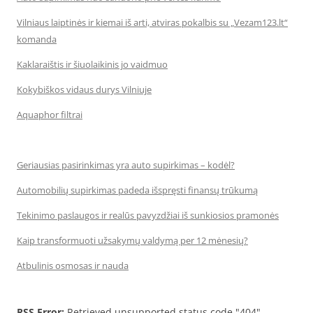
Vilniaus laiptinės ir kiemai iš arti, atviras pokalbis su „Vezam123.lt“
komanda
Kaklaraištis ir šiuolaikinis jo vaidmuo
Kokybiškos vidaus durys Vilniuje
Aquaphor filtrai
Geriausias pasirinkimas yra auto supirkimas – kodėl?
Automobilių supirkimas padeda išspręsti finansų trūkumą
Tekinimo paslaugos ir realūs pavyzdžiai iš sunkiosios pramonės
Kaip transformuoti užsakymų valdymą per 12 mėnesių?
Atbulinis osmosas ir nauda
RSS Error:
Retrieved unsupported status code "404"