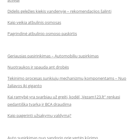
atvejai
Didelis geležies kiekis vandenyje – rekomendacijos šalinti
Kaip veikia atbulinis osmosas
Pagrindinė atbulinio osmoso paskirtis
Geriausias pasirinkimas – Automobilių supirkimas
Nuotraukos ir spauda ant drobės
Tekinimo procesas sunkiųjų mechanizmų komponentams – Nuo
žaliavos iki giganto
Kai ramybė yra svarbiau už greitį, kodėl „Vezam123.lt“ renkasi
pedantišką tvarką ir BCA draudimą
Kaip pagerinti užsakymų valdymą?
Auto supirkimas nuo sandorio prie vertės kūrimo