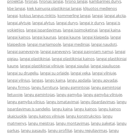
projektai
,
hronas
,
hronas langai
,
hrono langai
,
kambarines durys
,
kbe langai
,
kiek kainuoja plastikiniai langai
,
klijuotos medienos
langai
,
kokius langus rinktis
,
kommerling langai
,
langai
,
langai akcija
,
langai alytuje
,
langai alytus
,
langai durys
,
langai ir durys
,
langai is
vokietijos
,
langai ispardavimas
,
langai issimoketinai
,
langai kaina
,
langai kainos
,
langai kaunas
,
langai kaune
,
langai klaipeda
,
langai
klaipedoje
,
langai marijampole
,
langai mediniai
,
langai naudoti
,
langai panevezyje
,
langai panevezys
,
langai pasyviam namui
,
langai
pigiau
,
langai plastikiniai
,
langai plastikiniai kainos
,
langai plastikiniai
kaune
,
langai plastikiniai vilniuje
,
langai siauliai
,
langai siauliuose
,
langai su drugeliu
,
langai su orlaide
,
langai veka
,
langai vilniuje
,
langai vilnius
,
langas
,
lango kaina
,
langu apdaila
,
langu apvadai
,
langu firmos
,
langu furnitura
,
langu gamintojai
,
langu gamintojai
lietuvoje
,
langu gamintojas
,
langų gamyba
,
langų gamyba vilniuje
,
langu gamyba vilnius
,
langu ismatavimai
,
langų išpardavimas
,
langu
ispardavimas is sandelio
,
langu kaina
,
langų kainos
,
langu kainos
skaiciuokle
,
langu kainos vilniuje
,
langu konstrukcijos
,
langu
matmenys
,
langu meistras
,
langų montavimas
,
langu paketai
,
langu
parkas
,
langu pasaulis
,
langu profiliai
,
langu reguliavimas
,
langu