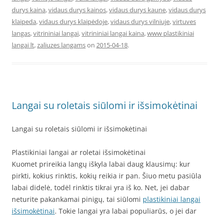
durys kaina
,
vidaus durys kainos
,
vidaus durys kaune
,
vidaus durys
klaipeda
,
vidaus durys klaipėdoje
,
vidaus durys vilniuje
,
virtuves
langas
,
vitrininiai langai
,
vitrininiai langai kaina
,
www plastikiniai
langai lt
,
zaliuzes langams
on
2015-04-18
.
Langai su roletais siūlomi ir išsimokėtinai
Langai su roletais siūlomi ir išsimokėtinai
Plastikiniai langai ar roletai išsimokėtinai
Kuomet prireikia langų iškyla labai daug klausimų: kur
pirkti, kokius rinktis, kokių reikia ir pan. Šiuo metu pasiūla
labai didelė, todėl rinktis tikrai yra iš ko. Net, jei dabar
neturite pakankamai pinigų, tai siūlomi
plastikiniai langai
išsimokėtinai
. Tokie langai yra labai populiarūs, o jei dar