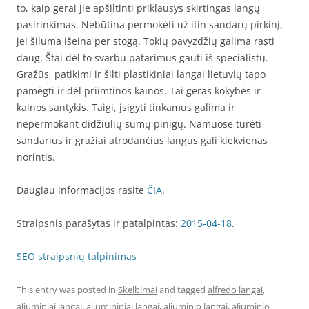
to, kaip gerai jie apšiltinti priklausys skirtingas langų
pasirinkimas. Nebūtina permokėti už itin sandarų pirkinį,
jei šiluma išeina per stogą. Tokių pavyzdžių galima rasti
daug. Štai dėl to svarbu patarimus gauti iš specialistų.
Gražūs, patikimi ir šilti plastikiniai langai lietuvių tapo
pamėgti ir dėl priimtinos kainos. Tai geras kokybės ir
kainos santykis. Taigi, įsigyti tinkamus galima ir
nepermokant didžiulių sumų pinigų. Namuose turėti
sandarius ir gražiai atrodančius langus gali kiekvienas
norintis.
Daugiau informacijos rasite
ČIA
.
Straipsnis parašytas ir patalpintas:
2015-04-18
.
SEO straipsnių talpinimas
This entry was posted in
Skelbimai
and tagged
alfredo langai
,
aliuminiai langai
,
aliumininiai langai
,
aliuminio langai
,
aliuminio