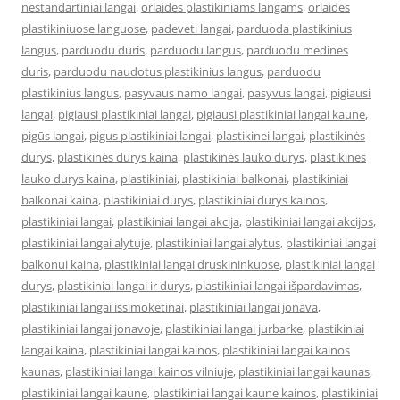
nestandartiniai langai
,
orlaides plastikiniams langams
,
orlaides
plastikiniuose languose
,
padeveti langai
,
parduoda plastikinius
langus
,
parduodu duris
,
parduodu langus
,
parduodu medines
duris
,
parduodu naudotus plastikinius langus
,
parduodu
plastikinius langus
,
pasyvaus namo langai
,
pasyvus langai
,
pigiausi
langai
,
pigiausi plastikiniai langai
,
pigiausi plastikiniai langai kaune
,
pigūs langai
,
pigus plastikiniai langai
,
plastikinei langai
,
plastikinės
durys
,
plastikinės durys kaina
,
plastikinės lauko durys
,
plastikines
lauko durys kaina
,
plastikiniai
,
plastikiniai balkonai
,
plastikiniai
balkonai kaina
,
plastikiniai durys
,
plastikiniai durys kainos
,
plastikiniai langai
,
plastikiniai langai akcija
,
plastikiniai langai akcijos
,
plastikiniai langai alytuje
,
plastikiniai langai alytus
,
plastikiniai langai
balkonui kaina
,
plastikiniai langai druskininkuose
,
plastikiniai langai
durys
,
plastikiniai langai ir durys
,
plastikiniai langai išpardavimas
,
plastikiniai langai issimoketinai
,
plastikiniai langai jonava
,
plastikiniai langai jonavoje
,
plastikiniai langai jurbarke
,
plastikiniai
langai kaina
,
plastikiniai langai kainos
,
plastikiniai langai kainos
kaunas
,
plastikiniai langai kainos vilniuje
,
plastikiniai langai kaunas
,
plastikiniai langai kaune
,
plastikiniai langai kaune kainos
,
plastikiniai