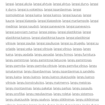
langai
,
langai akcija
,
langai alytuje
,
langai alytus
,
langai durys
,
langai
ir durys
,
langai is vokietijos
,
langai ispardavimas
,
langai
issimoketinai
,
langai kaina
,
langai kainos
,
langai kaunas
,
langai
kaune
,
langai klaipeda
,
langai klaipedoje
,
langai marijampole
,
langai
mediniai
,
langai naudoti
,
langai panevezyje
,
langai panevezys
,
langai pasyviam namui
,
langai pigiau
,
langai plastikiniai
,
langai
plastikiniai kainos
,
langai plastikiniai kaune
,
langai plastikiniai
vilniuje
,
langai siauliai
,
langai siauliuose
,
langai su drugeliu
,
langai su
orlaide
,
langai veka
,
langai vilniuje
,
langai vilnius
,
langas
,
lango
kaina
,
langu apdaila
,
langu apvadai
,
langu firmos
,
langu furnitura
,
langu gamintojai
,
langu gamintojai lietuvoje
,
langu gamintojas
,
langų gamyba
,
langų gamyba vilniuje
,
langu gamyba vilnius
,
langu
ismatavimai
,
langų išpardavimas
,
langu ispardavimas is sandelio
,
langu kaina
,
langų kainos
,
langu kainos skaiciuokle
,
langu kainos
vilniuje
,
langu konstrukcijos
,
langu matmenys
,
langu meistras
,
langų montavimas
,
langu paketai
,
langu parkas
,
langu pasaulis
,
langu profiliai
,
langu reguliavimas
,
langu roletai
,
langų sistemos
,
langu skaiciuokle
,
langu spalvos
,
langų stiklinimas
,
langu stiklinimas