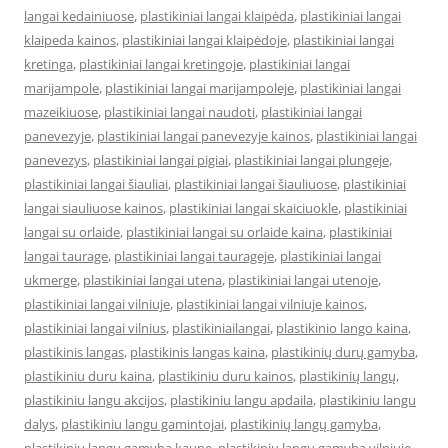
langai kedainiuose
,
plastikiniai langai klaipėda
,
plastikiniai langai
klaipeda kainos
,
plastikiniai langai klaipėdoje
,
plastikiniai langai
kretinga
,
plastikiniai langai kretingoje
,
plastikiniai langai
marijampole
,
plastikiniai langai marijampoleje
,
plastikiniai langai
mazeikiuose
,
plastikiniai langai naudoti
,
plastikiniai langai
panevezyje
,
plastikiniai langai panevezyje kainos
,
plastikiniai langai
panevezys
,
plastikiniai langai pigiai
,
plastikiniai langai plungeje
,
plastikiniai langai šiauliai
,
plastikiniai langai šiauliuose
,
plastikiniai
langai siauliuose kainos
,
plastikiniai langai skaiciuokle
,
plastikiniai
langai su orlaide
,
plastikiniai langai su orlaide kaina
,
plastikiniai
langai taurage
,
plastikiniai langai taurageje
,
plastikiniai langai
ukmerge
,
plastikiniai langai utena
,
plastikiniai langai utenoje
,
plastikiniai langai vilniuje
,
plastikiniai langai vilniuje kainos
,
plastikiniai langai vilnius
,
plastikiniailangai
,
plastikinio lango kaina
,
plastikinis langas
,
plastikinis langas kaina
,
plastikinių durų gamyba
,
plastikiniu duru kaina
,
plastikiniu duru kainos
,
plastikinių langų
,
plastikiniu langu akcijos
,
plastikiniu langu apdaila
,
plastikiniu langu
dalys
,
plastikiniu langu gamintojai
,
plastikinių langų gamyba
,