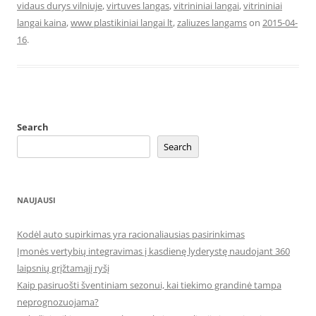
vidaus durys vilniuje
,
virtuves langas
,
vitrininiai langai
,
vitrininiai
langai kaina
,
www plastikiniai langai lt
,
zaliuzes langams
on
2015-04-
16
.
Search
Search
NAUJAUSI
Kodėl auto supirkimas yra racionaliausias pasirinkimas
Įmonės vertybių integravimas į kasdienę lyderystę naudojant 360
laipsnių grįžtamąjį ryšį
Kaip pasiruošti šventiniam sezonui, kai tiekimo grandinė tampa
neprognozuojama?