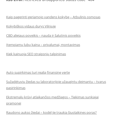
Kaip pagerinti geriamojo vandens kokybę – Atbulinis osmosas
Kokybiškos vidaus durys Vilniuje
CBD aliejaus poveikis – nauda ir šalutinis poveikis
Įtempiamų lubų kaina – privalumai, montavimas
Kiek kainuoja SEO straipsnių talpinimas
Auto supirkimas turi realią finansinę vertę
Sužadėtuvių žiedas su laboratorijoje užaugintu deimantu – tvarus
pasirinkimas
Ekstremalų krūvį atlaikančios medžiagos – Tiekimas sunkiajai
pramonei
Raudono aukso žiedai – kodėl jie traukia šiuolaikines poras?