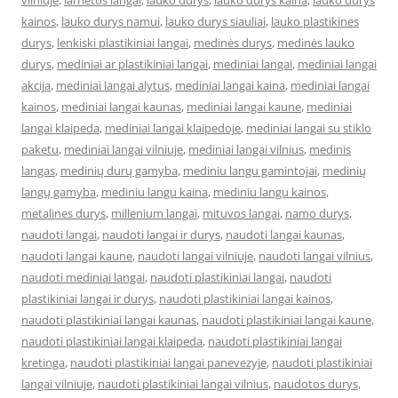
vilniuje
,
larnetos langai
,
lauko durys
,
lauko durys kaina
,
lauko durys
kainos
,
lauko durys namui
,
lauko durys siauliai
,
lauko plastikines
durys
,
lenkiski plastikiniai langai
,
medinės durys
,
medinės lauko
durys
,
mediniai ar plastikiniai langai
,
mediniai langai
,
mediniai langai
akcija
,
mediniai langai alytus
,
mediniai langai kaina
,
mediniai langai
kainos
,
mediniai langai kaunas
,
mediniai langai kaune
,
mediniai
langai klaipeda
,
mediniai langai klaipedoje
,
mediniai langai su stiklo
paketu
,
mediniai langai vilniuje
,
mediniai langai vilnius
,
medinis
langas
,
medinių durų gamyba
,
mediniu langu gamintojai
,
medinių
langų gamyba
,
mediniu langu kaina
,
mediniu langu kainos
,
metalines durys
,
millenium langai
,
mituvos langai
,
namo durys
,
naudoti langai
,
naudoti langai ir durys
,
naudoti langai kaunas
,
naudoti langai kaune
,
naudoti langai vilniuje
,
naudoti langai vilnius
,
naudoti mediniai langai
,
naudoti plastikiniai langai
,
naudoti
plastikiniai langai ir durys
,
naudoti plastikiniai langai kainos
,
naudoti plastikiniai langai kaunas
,
naudoti plastikiniai langai kaune
,
naudoti plastikiniai langai klaipeda
,
naudoti plastikiniai langai
kretinga
,
naudoti plastikiniai langai panevezyje
,
naudoti plastikiniai
langai vilniuje
,
naudoti plastikiniai langai vilnius
,
naudotos durys
,