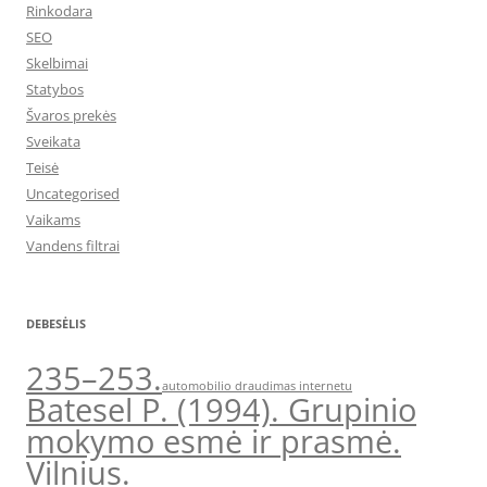
Rinkodara
SEO
Skelbimai
Statybos
Švaros prekės
Sveikata
Teisė
Uncategorised
Vaikams
Vandens filtrai
DEBESĖLIS
235–253.
automobilio draudimas internetu
Batesel P. (1994). Grupinio
mokymo esmė ir prasmė.
Vilnius.