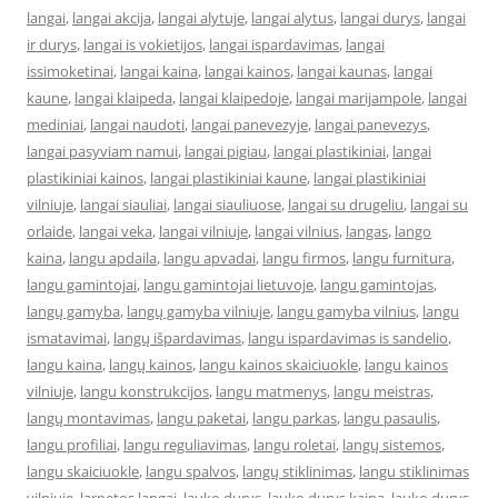
langai
,
langai akcija
,
langai alytuje
,
langai alytus
,
langai durys
,
langai
ir durys
,
langai is vokietijos
,
langai ispardavimas
,
langai
issimoketinai
,
langai kaina
,
langai kainos
,
langai kaunas
,
langai
kaune
,
langai klaipeda
,
langai klaipedoje
,
langai marijampole
,
langai
mediniai
,
langai naudoti
,
langai panevezyje
,
langai panevezys
,
langai pasyviam namui
,
langai pigiau
,
langai plastikiniai
,
langai
plastikiniai kainos
,
langai plastikiniai kaune
,
langai plastikiniai
vilniuje
,
langai siauliai
,
langai siauliuose
,
langai su drugeliu
,
langai su
orlaide
,
langai veka
,
langai vilniuje
,
langai vilnius
,
langas
,
lango
kaina
,
langu apdaila
,
langu apvadai
,
langu firmos
,
langu furnitura
,
langu gamintojai
,
langu gamintojai lietuvoje
,
langu gamintojas
,
langų gamyba
,
langų gamyba vilniuje
,
langu gamyba vilnius
,
langu
ismatavimai
,
langų išpardavimas
,
langu ispardavimas is sandelio
,
langu kaina
,
langų kainos
,
langu kainos skaiciuokle
,
langu kainos
vilniuje
,
langu konstrukcijos
,
langu matmenys
,
langu meistras
,
langų montavimas
,
langu paketai
,
langu parkas
,
langu pasaulis
,
langu profiliai
,
langu reguliavimas
,
langu roletai
,
langų sistemos
,
langu skaiciuokle
,
langu spalvos
,
langų stiklinimas
,
langu stiklinimas