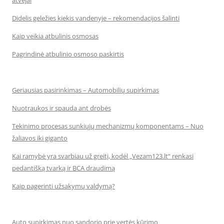
atvejai
Didelis geležies kiekis vandenyje – rekomendacijos šalinti
Kaip veikia atbulinis osmosas
Pagrindinė atbulinio osmoso paskirtis
Geriausias pasirinkimas – Automobilių supirkimas
Nuotraukos ir spauda ant drobės
Tekinimo procesas sunkiųjų mechanizmų komponentams – Nuo
žaliavos iki giganto
Kai ramybė yra svarbiau už greitį, kodėl „Vezam123.lt“ renkasi
pedantišką tvarką ir BCA draudimą
Kaip pagerinti užsakymų valdymą?
Auto supirkimas nuo sandorio prie vertės kūrimo