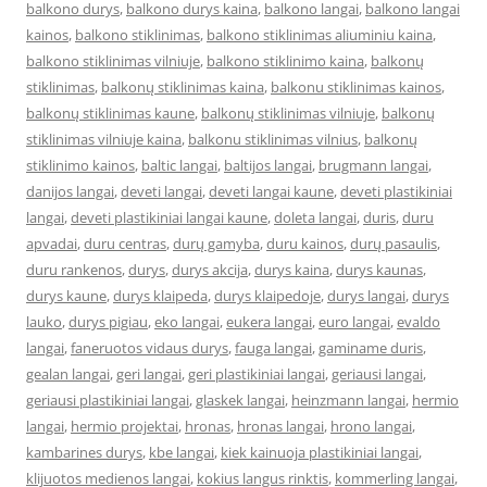
balkono durys
,
balkono durys kaina
,
balkono langai
,
balkono langai
kainos
,
balkono stiklinimas
,
balkono stiklinimas aliuminiu kaina
,
balkono stiklinimas vilniuje
,
balkono stiklinimo kaina
,
balkonų
stiklinimas
,
balkonų stiklinimas kaina
,
balkonu stiklinimas kainos
,
balkonų stiklinimas kaune
,
balkonų stiklinimas vilniuje
,
balkonų
stiklinimas vilniuje kaina
,
balkonu stiklinimas vilnius
,
balkonų
stiklinimo kainos
,
baltic langai
,
baltijos langai
,
brugmann langai
,
danijos langai
,
deveti langai
,
deveti langai kaune
,
deveti plastikiniai
langai
,
deveti plastikiniai langai kaune
,
doleta langai
,
duris
,
duru
apvadai
,
duru centras
,
durų gamyba
,
duru kainos
,
durų pasaulis
,
duru rankenos
,
durys
,
durys akcija
,
durys kaina
,
durys kaunas
,
durys kaune
,
durys klaipeda
,
durys klaipedoje
,
durys langai
,
durys
lauko
,
durys pigiau
,
eko langai
,
eukera langai
,
euro langai
,
evaldo
langai
,
faneruotos vidaus durys
,
fauga langai
,
gaminame duris
,
gealan langai
,
geri langai
,
geri plastikiniai langai
,
geriausi langai
,
geriausi plastikiniai langai
,
glaskek langai
,
heinzmann langai
,
hermio
langai
,
hermio projektai
,
hronas
,
hronas langai
,
hrono langai
,
kambarines durys
,
kbe langai
,
kiek kainuoja plastikiniai langai
,
klijuotos medienos langai
,
kokius langus rinktis
,
kommerling langai
,