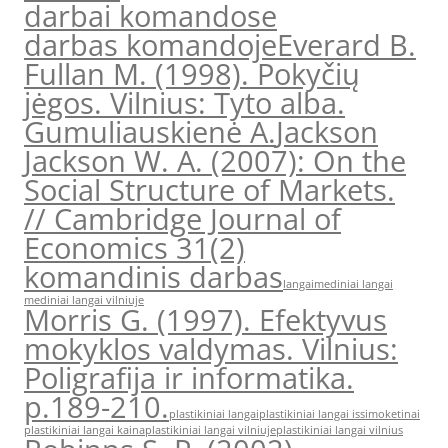
darbai komandose
darbas komandoje
Everard B.
Fullan M. (1998). Pokyčių
jėgos. Vilnius: Tyto alba.
Gumuliauskienė A.
Jackson
Jackson W. A. (2007): On the
Social Structure of Markets.
// Cambridge Journal of
Economics 31(2)
komandinis darbas
langai
mediniai langai
mediniai langai vilniuje
Morris G. (1997). Efektyvus
mokyklos valdymas. Vilnius:
Poligrafija ir informatika.
p.189-210.
plastikiniai langai
plastikiniai langai issimoketinai
plastikiniai langai kaina
plastikiniai langai vilniuje
plastikiniai langai vilnius