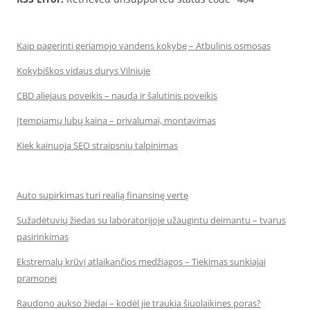
Kaip pagerinti geriamojo vandens kokybę – Atbulinis osmosas
Kokybiškos vidaus durys Vilniuje
CBD aliejaus poveikis – nauda ir šalutinis poveikis
Įtempiamų lubų kaina – privalumai, montavimas
Kiek kainuoja SEO straipsnių talpinimas
Auto supirkimas turi realią finansinę vertę
Sužadėtuvių žiedas su laboratorijoje užaugintu deimantu – tvarus
pasirinkimas
Ekstremalų krūvį atlaikančios medžiagos – Tiekimas sunkiajai
pramonei
Raudono aukso žiedai – kodėl jie traukia šiuolaikines poras?