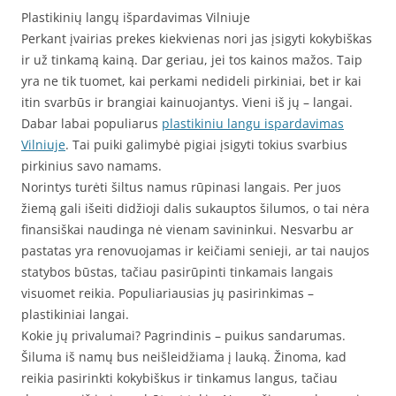
Plastikinių langų išpardavimas Vilniuje
Perkant įvairias prekes kiekvienas nori jas įsigyti kokybiškas
ir už tinkamą kainą. Dar geriau, jei tos kainos mažos. Taip
yra ne tik tuomet, kai perkami nedideli pirkiniai, bet ir kai
itin svarbūs ir brangiai kainuojantys. Vieni iš jų – langai.
Dabar labai populiarus
plastikiniu langu ispardavimas
Vilniuje
. Tai puiki galimybė pigiai įsigyti tokius svarbius
pirkinius savo namams.
Norintys turėti šiltus namus rūpinasi langais. Per juos
žiemą gali išeiti didžioji dalis sukauptos šilumos, o tai nėra
finansiškai naudinga nė vienam savininkui. Nesvarbu ar
pastatas yra renovuojamas ir keičiami senieji, ar tai naujos
statybos būstas, tačiau pasirūpinti tinkamais langais
visuomet reikia. Populiariausias jų pasirinkimas –
plastikiniai langai.
Kokie jų privalumai? Pagrindinis – puikus sandarumas.
Šiluma iš namų bus neišleidžiama į lauką. Žinoma, kad
reikia pasirinkti kokybiškus ir tinkamus langus, tačiau