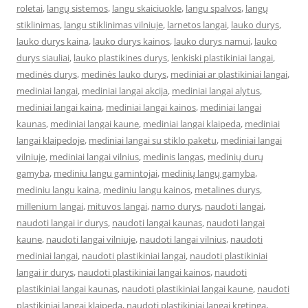
roletai
,
langų sistemos
,
langu skaiciuokle
,
langu spalvos
,
langų
stiklinimas
,
langu stiklinimas vilniuje
,
larnetos langai
,
lauko durys
,
lauko durys kaina
,
lauko durys kainos
,
lauko durys namui
,
lauko
durys siauliai
,
lauko plastikines durys
,
lenkiski plastikiniai langai
,
medinės durys
,
medinės lauko durys
,
mediniai ar plastikiniai langai
,
mediniai langai
,
mediniai langai akcija
,
mediniai langai alytus
,
mediniai langai kaina
,
mediniai langai kainos
,
mediniai langai
kaunas
,
mediniai langai kaune
,
mediniai langai klaipeda
,
mediniai
langai klaipedoje
,
mediniai langai su stiklo paketu
,
mediniai langai
vilniuje
,
mediniai langai vilnius
,
medinis langas
,
medinių durų
gamyba
,
mediniu langu gamintojai
,
medinių langų gamyba
,
mediniu langu kaina
,
mediniu langu kainos
,
metalines durys
,
millenium langai
,
mituvos langai
,
namo durys
,
naudoti langai
,
naudoti langai ir durys
,
naudoti langai kaunas
,
naudoti langai
kaune
,
naudoti langai vilniuje
,
naudoti langai vilnius
,
naudoti
mediniai langai
,
naudoti plastikiniai langai
,
naudoti plastikiniai
langai ir durys
,
naudoti plastikiniai langai kainos
,
naudoti
plastikiniai langai kaunas
,
naudoti plastikiniai langai kaune
,
naudoti
plastikiniai langai klaipeda
,
naudoti plastikiniai langai kretinga
,