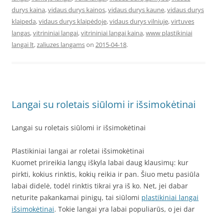
durys kaina
,
vidaus durys kainos
,
vidaus durys kaune
,
vidaus durys
klaipeda
,
vidaus durys klaipėdoje
,
vidaus durys vilniuje
,
virtuves
langas
,
vitrininiai langai
,
vitrininiai langai kaina
,
www plastikiniai
langai lt
,
zaliuzes langams
on
2015-04-18
.
Langai su roletais siūlomi ir išsimokėtinai
Langai su roletais siūlomi ir išsimokėtinai
Plastikiniai langai ar roletai išsimokėtinai
Kuomet prireikia langų iškyla labai daug klausimų: kur
pirkti, kokius rinktis, kokių reikia ir pan. Šiuo metu pasiūla
labai didelė, todėl rinktis tikrai yra iš ko. Net, jei dabar
neturite pakankamai pinigų, tai siūlomi
plastikiniai langai
išsimokėtinai
. Tokie langai yra labai populiarūs, o jei dar