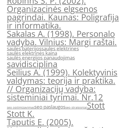
Robinns S. P. (2002).
Organizacinės elgsenos
pagrindai. Kaunas: Poligrafija
ir informatika.
Sakalas A. (1998). Personalo
vadyba. Vilnius: Margi raštai.
saules baterijos
saules elektrines
saulės elektrinės kaina
saulės energijos panaudojimas
savidisciplina
Seilius A. (1999). Kolektyvinis
valdymas: teorija ir praktika.
// Organizacijų vadyba:
sisteminiai tyrimai. Nr.12
Stott
seo paslaugos
seo optimizavimas
seo straipsniai
Stott K.
Taputis E. (2005).