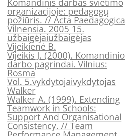
Komandinis darbas švietimo
organizacijoje: pedagogų
požiūris. // Acta Paedagogica
Vilnensia. 2005 15.
užbaigėjai
užbaigėjas
Vijeikienė B.
Vijeikis J. (2000). Komandinio
darbo pagrindai. Vilnius:
Rosma
Vol. 5.
vykdytojai
vykdytojas
Walker
Walker A. (1999). Extending
Teamwork in Schools:
Support And Organisational
Consistency. // Team
Performance Management