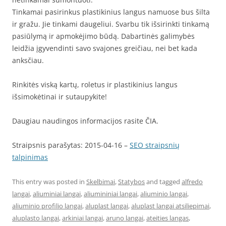
Tinkamai pasirinkus plastikinius langus namuose bus šilta
ir gražu. Jie tinkami daugeliui. Svarbu tik išsirinkti tinkamą
pasiūlymą ir apmokėjimo būdą. Dabartinės galimybės
leidžia įgyvendinti savo svajones greičiau, nei bet kada
anksčiau.
Rinkitės viską kartų, roletus ir plastikinius langus
išsimokėtinai ir sutaupykite!
Daugiau naudingos informacijos rasite ČIA.
Straipsnis parašytas: 2015-04-16 –
SEO straipsnių
talpinimas
This entry was posted in
Skelbimai
,
Statybos
and tagged
alfredo
langai
,
aliuminiai langai
,
aliumininiai langai
,
aliuminio langai
,
aliuminio profilio langai
,
aluplast langai
,
aluplast langai atsiliepimai
,
aluplasto langai
,
arkiniai langai
,
aruno langai
,
ateities langas
,