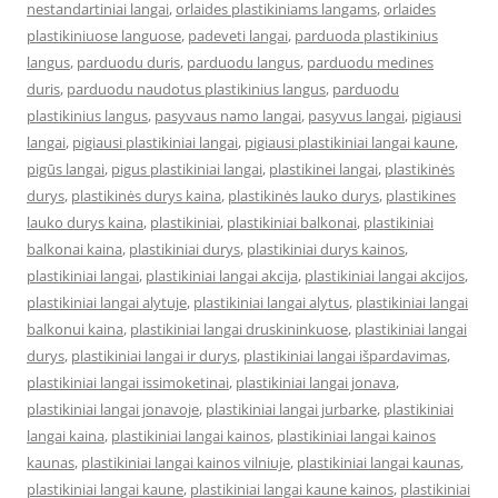
nestandartiniai langai
,
orlaides plastikiniams langams
,
orlaides
plastikiniuose languose
,
padeveti langai
,
parduoda plastikinius
langus
,
parduodu duris
,
parduodu langus
,
parduodu medines
duris
,
parduodu naudotus plastikinius langus
,
parduodu
plastikinius langus
,
pasyvaus namo langai
,
pasyvus langai
,
pigiausi
langai
,
pigiausi plastikiniai langai
,
pigiausi plastikiniai langai kaune
,
pigūs langai
,
pigus plastikiniai langai
,
plastikinei langai
,
plastikinės
durys
,
plastikinės durys kaina
,
plastikinės lauko durys
,
plastikines
lauko durys kaina
,
plastikiniai
,
plastikiniai balkonai
,
plastikiniai
balkonai kaina
,
plastikiniai durys
,
plastikiniai durys kainos
,
plastikiniai langai
,
plastikiniai langai akcija
,
plastikiniai langai akcijos
,
plastikiniai langai alytuje
,
plastikiniai langai alytus
,
plastikiniai langai
balkonui kaina
,
plastikiniai langai druskininkuose
,
plastikiniai langai
durys
,
plastikiniai langai ir durys
,
plastikiniai langai išpardavimas
,
plastikiniai langai issimoketinai
,
plastikiniai langai jonava
,
plastikiniai langai jonavoje
,
plastikiniai langai jurbarke
,
plastikiniai
langai kaina
,
plastikiniai langai kainos
,
plastikiniai langai kainos
kaunas
,
plastikiniai langai kainos vilniuje
,
plastikiniai langai kaunas
,
plastikiniai langai kaune
,
plastikiniai langai kaune kainos
,
plastikiniai