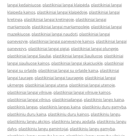
langai kedainiuose
,
plastikiniai langai klaipėda
,
plastikiniai langai
klaipeda kainos
,
plastikiniai langai klaipėdoje
,
plastikiniai langai
kretinga
,
plastikiniai langai kretingoje
,
plastikiniai langai
marijampole
,
plastikiniai langai marijampoleje
,
plastikiniai langai
mazeikiuose
,
plastikiniai langai naudoti
,
plastikiniai langai
panevezyje
,
plastikiniai langai panevezyje kainos
,
plastikiniai langai
panevezys
,
plastikiniai langai pigiai
,
plastikiniai langai plungeje
,
plastikiniai langai šiauliai
,
plastikiniai langai šiauliuose
,
plastikiniai
langai siauliuose kainos
,
plastikiniai langai skaiciuokle
,
plastikiniai
langai su orlaide
,
plastikiniai langai su orlaide kaina
,
plastikiniai
langai taurage
,
plastikiniai langai taurageje
,
plastikiniai langai
ukmerge
,
plastikiniai langai utena
,
plastikiniai langai utenoje
,
plastikiniai langai vilniuje
,
plastikiniai langai vilniuje kainos
,
plastikiniai langai vilnius
,
plastikiniailangai
,
plastikinio lango kaina
,
plastikinis langas
,
plastikinis langas kaina
,
plastikinių durų gamyba
,
plastikiniu duru kaina
,
plastikiniu duru kainos
,
plastikinių langų
,
plastikiniu langu akcijos
,
plastikiniu langu apdaila
,
plastikiniu langu
dalys
,
plastikiniu langu gamintojai
,
plastikinių langų gamyba
,