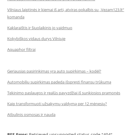
Vilniaus laiptinės ir kiemai iš arti, atviras pokalbis su „Vezam123.lt“
komanda
Kaklaraištis ir šiuolaikinis jo vaidmuo
Kokybiškos vidaus durys Vilniuje
Aquaphor filtrai
Geriausias pasirinkimas yra auto supirkimas – kodėl?
Automobilių supirkimas padeda išspręsti finansų trūkumą
Tekinimo paslaugos ir realūs pavyzdžiai iš sunkiosios pramonės
Kaip transformuoti užsakymų valdymą per 12 mėnesių?
Atbulinis osmosas ir nauda
RSS Error:
Retrieved unsupported status code "404"