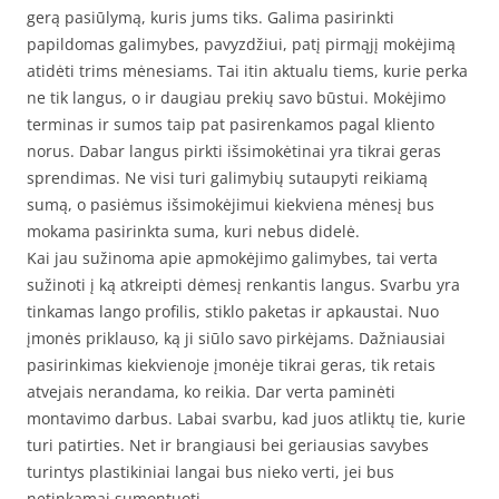
gerą pasiūlymą, kuris jums tiks. Galima pasirinkti
papildomas galimybes, pavyzdžiui, patį pirmąjį mokėjimą
atidėti trims mėnesiams. Tai itin aktualu tiems, kurie perka
ne tik langus, o ir daugiau prekių savo būstui. Mokėjimo
terminas ir sumos taip pat pasirenkamos pagal kliento
norus. Dabar langus pirkti išsimokėtinai yra tikrai geras
sprendimas. Ne visi turi galimybių sutaupyti reikiamą
sumą, o pasiėmus išsimokėjimui kiekviena mėnesį bus
mokama pasirinkta suma, kuri nebus didelė.
Kai jau sužinoma apie apmokėjimo galimybes, tai verta
sužinoti į ką atkreipti dėmesį renkantis langus. Svarbu yra
tinkamas lango profilis, stiklo paketas ir apkaustai. Nuo
įmonės priklauso, ką ji siūlo savo pirkėjams. Dažniausiai
pasirinkimas kiekvienoje įmonėje tikrai geras, tik retais
atvejais nerandama, ko reikia. Dar verta paminėti
montavimo darbus. Labai svarbu, kad juos atliktų tie, kurie
turi patirties. Net ir brangiausi bei geriausias savybes
turintys plastikiniai langai bus nieko verti, jei bus
netinkamai sumontuoti.