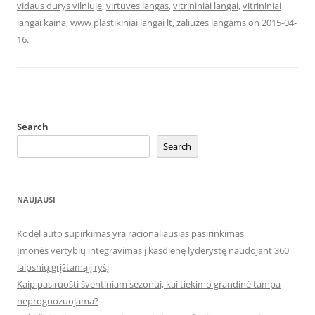
vidaus durys vilniuje
,
virtuves langas
,
vitrininiai langai
,
vitrininiai
langai kaina
,
www plastikiniai langai lt
,
zaliuzes langams
on
2015-04-
16
.
Search
Search
NAUJAUSI
Kodėl auto supirkimas yra racionaliausias pasirinkimas
Įmonės vertybių integravimas į kasdienę lyderystę naudojant 360
laipsnių grįžtamąjį ryšį
Kaip pasiruošti šventiniam sezonui, kai tiekimo grandinė tampa
neprognozuojama?