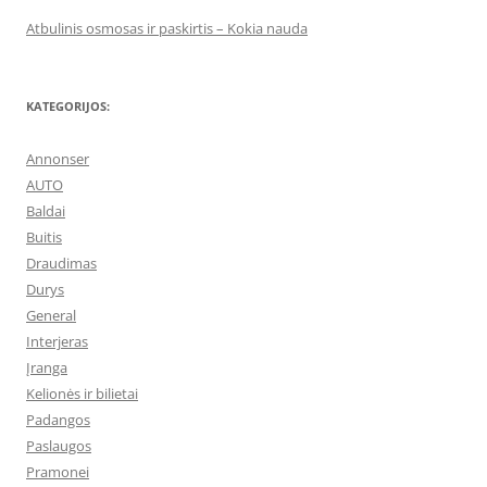
Atbulinis osmosas ir paskirtis – Kokia nauda
KATEGORIJOS:
Annonser
AUTO
Baldai
Buitis
Draudimas
Durys
General
Interjeras
Įranga
Kelionės ir bilietai
Padangos
Paslaugos
Pramonei