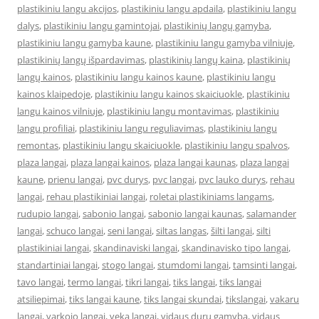
plastikiniu langu akcijos
,
plastikiniu langu apdaila
,
plastikiniu langu
dalys
,
plastikiniu langu gamintojai
,
plastikinių langų gamyba
,
plastikiniu langu gamyba kaune
,
plastikiniu langu gamyba vilniuje
,
plastikinių langų išpardavimas
,
plastikinių langų kaina
,
plastikinių
langų kainos
,
plastikiniu langu kainos kaune
,
plastikiniu langu
kainos klaipedoje
,
plastikiniu langu kainos skaiciuokle
,
plastikiniu
langu kainos vilniuje
,
plastikiniu langu montavimas
,
plastikiniu
langu profiliai
,
plastikiniu langu reguliavimas
,
plastikiniu langu
remontas
,
plastikiniu langu skaiciuokle
,
plastikiniu langu spalvos
,
plaza langai
,
plaza langai kainos
,
plaza langai kaunas
,
plaza langai
kaune
,
prienu langai
,
pvc durys
,
pvc langai
,
pvc lauko durys
,
rehau
langai
,
rehau plastikiniai langai
,
roletai plastikiniams langams
,
rudupio langai
,
sabonio langai
,
sabonio langai kaunas
,
salamander
langai
,
schuco langai
,
seni langai
,
siltas langas
,
šilti langai
,
silti
plastikiniai langai
,
skandinaviski langai
,
skandinavisko tipo langai
,
standartiniai langai
,
stogo langai
,
stumdomi langai
,
tamsinti langai
,
tavo langai
,
termo langai
,
tikri langai
,
tiks langai
,
tiks langai
atsiliepimai
,
tiks langai kaune
,
tiks langai skundai
,
tikslangai
,
vakaru
langai
,
varkojo langai
,
veka langai
,
vidaus durų gamyba
,
vidaus