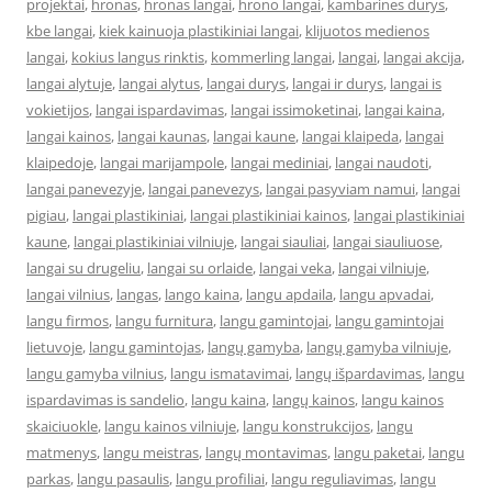
projektai
,
hronas
,
hronas langai
,
hrono langai
,
kambarines durys
,
kbe langai
,
kiek kainuoja plastikiniai langai
,
klijuotos medienos
langai
,
kokius langus rinktis
,
kommerling langai
,
langai
,
langai akcija
,
langai alytuje
,
langai alytus
,
langai durys
,
langai ir durys
,
langai is
vokietijos
,
langai ispardavimas
,
langai issimoketinai
,
langai kaina
,
langai kainos
,
langai kaunas
,
langai kaune
,
langai klaipeda
,
langai
klaipedoje
,
langai marijampole
,
langai mediniai
,
langai naudoti
,
langai panevezyje
,
langai panevezys
,
langai pasyviam namui
,
langai
pigiau
,
langai plastikiniai
,
langai plastikiniai kainos
,
langai plastikiniai
kaune
,
langai plastikiniai vilniuje
,
langai siauliai
,
langai siauliuose
,
langai su drugeliu
,
langai su orlaide
,
langai veka
,
langai vilniuje
,
langai vilnius
,
langas
,
lango kaina
,
langu apdaila
,
langu apvadai
,
langu firmos
,
langu furnitura
,
langu gamintojai
,
langu gamintojai
lietuvoje
,
langu gamintojas
,
langų gamyba
,
langų gamyba vilniuje
,
langu gamyba vilnius
,
langu ismatavimai
,
langų išpardavimas
,
langu
ispardavimas is sandelio
,
langu kaina
,
langų kainos
,
langu kainos
skaiciuokle
,
langu kainos vilniuje
,
langu konstrukcijos
,
langu
matmenys
,
langu meistras
,
langų montavimas
,
langu paketai
,
langu
parkas
,
langu pasaulis
,
langu profiliai
,
langu reguliavimas
,
langu