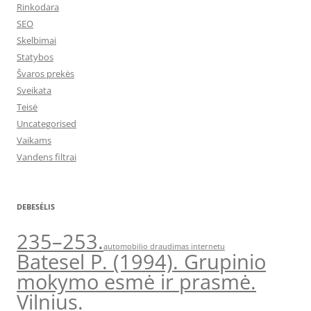
Rinkodara
SEO
Skelbimai
Statybos
Švaros prekės
Sveikata
Teisė
Uncategorised
Vaikams
Vandens filtrai
DEBESĖLIS
235–253.
automobilio draudimas internetu
Batesel P. (1994). Grupinio
mokymo esmė ir prasmė.
Vilnius.