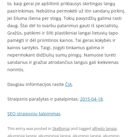
to, kaip gerai jie apšiltinti priklausys skirtingas langų
pasirinkimas. Nebūtina permokėti už itin sandarų pirkinį,
jei šiluma išeina per stogą. Tokių pavyzdžių galima rasti
daug. Štai dėl to svarbu patarimus gauti iš specialistų.
Gražūs, patikimi ir šilti plastikiniai langai lietuvių tapo
pamėgti ir dėl priimtinos kainos. Tai geras kokybės ir
kainos santykis. Taigi, įsigyti tinkamus galima ir
nepermokant didžiulių sumų pinigų. Namuose turėti
sandarius ir gražiai atrodančius langus gali kiekvienas
norintis.
Daugiau informacijos rasite
ČIA
.
Straipsnis parašytas ir patalpintas:
2015-04-18
.
SEO straipsnių talpinimas
This entry was posted in
Skelbimai
and tagged
alfredo langai
,
aliuminiai langai
,
aliumininiai langai
,
aliuminio langai
,
aliuminio