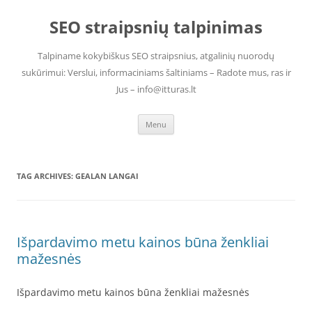
Skip
to
SEO straipsnių talpinimas
content
Talpiname kokybiškus SEO straipsnius, atgalinių nuorodų
sukūrimui: Verslui, informaciniams šaltiniams – Radote mus, ras ir
Jus – info@itturas.lt
Menu
TAG ARCHIVES:
GEALAN LANGAI
Išpardavimo metu kainos būna ženkliai
mažesnės
Išpardavimo metu kainos būna ženkliai mažesnės