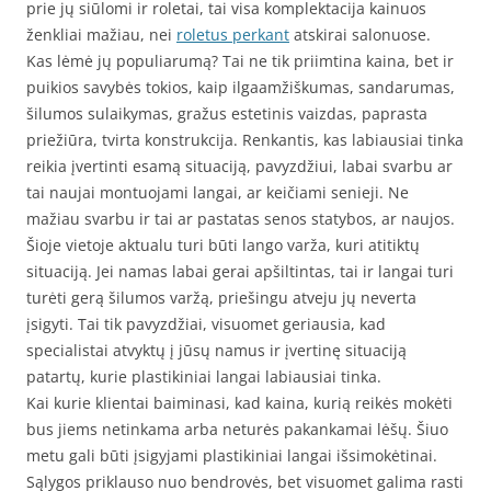
prie jų siūlomi ir roletai, tai visa komplektacija kainuos
ženkliai mažiau, nei
roletus perkant
atskirai salonuose.
Kas lėmė jų populiarumą? Tai ne tik priimtina kaina, bet ir
puikios savybės tokios, kaip ilgaamžiškumas, sandarumas,
šilumos sulaikymas, gražus estetinis vaizdas, paprasta
priežiūra, tvirta konstrukcija. Renkantis, kas labiausiai tinka
reikia įvertinti esamą situaciją, pavyzdžiui, labai svarbu ar
tai naujai montuojami langai, ar keičiami senieji. Ne
mažiau svarbu ir tai ar pastatas senos statybos, ar naujos.
Šioje vietoje aktualu turi būti lango varža, kuri atitiktų
situaciją. Jei namas labai gerai apšiltintas, tai ir langai turi
turėti gerą šilumos varžą, priešingu atveju jų neverta
įsigyti. Tai tik pavyzdžiai, visuomet geriausia, kad
specialistai atvyktų į jūsų namus ir įvertinę situaciją
patartų, kurie plastikiniai langai labiausiai tinka.
Kai kurie klientai baiminasi, kad kaina, kurią reikės mokėti
bus jiems netinkama arba neturės pakankamai lėšų. Šiuo
metu gali būti įsigyjami plastikiniai langai išsimokėtinai.
Sąlygos priklauso nuo bendrovės, bet visuomet galima rasti