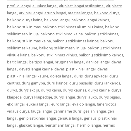
profilio langai
,
aluplast langai
,
aluplast langai atsiliepimai
,
aluplasto
langai
,
arkiniai langai
,
aruno langai
,
ateities langas
,
balkono durys
,
balkono durys kaina
,
balkono langai
,
balkono langai kainos
,
balkono stiklinimas
,
balkono stiklinimas aliuminiu kaina
,
balkono
stiklinimas vilniuje
,
balkono stiklinimo kaina
,
balkonų stiklinimas
,
balkonų stiklinimas kaina
,
balkonu stiklinimas kainos
,
balkonų
stiklinimas kaune
,
balkonų stiklinimas vilniuje
,
balkonų stiklinimas
vilniuje kaina
,
balkonu stiklinimas vilnius
,
balkonų stiklinimo kainos
,
baltic langai
,
baltijos langai
,
brugmann langai
,
danijos langai
,
deveti
langai
,
deveti langai kaune
,
deveti plastikiniai langai
,
deveti
plastikiniai langai kaune
,
doleta langai
,
duris
,
duru apvadai
,
duru
centras
,
durų gamyba
,
duru kainos
,
durų pasaulis
,
duru rankenos
,
durys
,
durys akcija
,
durys kaina
,
durys kaunas
,
durys kaune
,
durys
klaipeda
,
durys klaipedoje
,
durys langai
,
durys lauko
,
durys pigiau
,
eko langai
,
eukera langai
,
euro langai
,
evaldo langai
,
faneruotos
vidaus durys
,
fauga langai
,
gaminame duris
,
gealan langai
,
geri
langai
,
geri plastikiniai langai
,
geriausi langai
,
geriausi plastikiniai
langai
,
glaskek langai
,
heinzmann langai
,
hermio langai
,
hermio