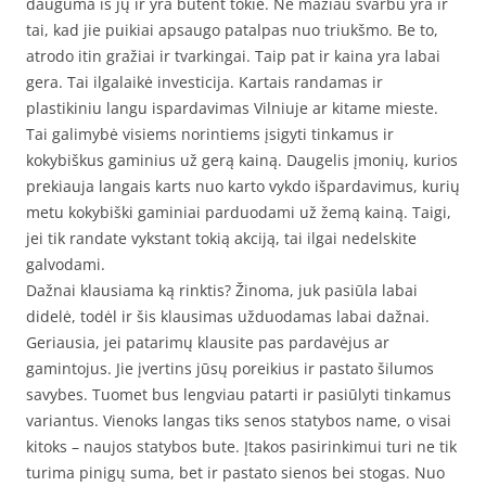
dauguma iš jų ir yra būtent tokie. Ne mažiau svarbu yra ir
tai, kad jie puikiai apsaugo patalpas nuo triukšmo. Be to,
atrodo itin gražiai ir tvarkingai. Taip pat ir kaina yra labai
gera. Tai ilgalaikė investicija. Kartais randamas ir
plastikiniu langu ispardavimas Vilniuje ar kitame mieste.
Tai galimybė visiems norintiems įsigyti tinkamus ir
kokybiškus gaminius už gerą kainą. Daugelis įmonių, kurios
prekiauja langais karts nuo karto vykdo išpardavimus, kurių
metu kokybiški gaminiai parduodami už žemą kainą. Taigi,
jei tik randate vykstant tokią akciją, tai ilgai nedelskite
galvodami.
Dažnai klausiama ką rinktis? Žinoma, juk pasiūla labai
didelė, todėl ir šis klausimas užduodamas labai dažnai.
Geriausia, jei patarimų klausite pas pardavėjus ar
gamintojus. Jie įvertins jūsų poreikius ir pastato šilumos
savybes. Tuomet bus lengviau patarti ir pasiūlyti tinkamus
variantus. Vienoks langas tiks senos statybos name, o visai
kitoks – naujos statybos bute. Įtakos pasirinkimui turi ne tik
turima pinigų suma, bet ir pastato sienos bei stogas. Nuo