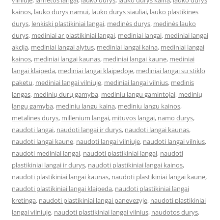
vilniuje
,
larnetos langai
,
lauko durys
,
lauko durys kaina
,
lauko durys
kainos
,
lauko durys namui
,
lauko durys siauliai
,
lauko plastikines
durys
,
lenkiski plastikiniai langai
,
medinės durys
,
medinės lauko
durys
,
mediniai ar plastikiniai langai
,
mediniai langai
,
mediniai langai
akcija
,
mediniai langai alytus
,
mediniai langai kaina
,
mediniai langai
kainos
,
mediniai langai kaunas
,
mediniai langai kaune
,
mediniai
langai klaipeda
,
mediniai langai klaipedoje
,
mediniai langai su stiklo
paketu
,
mediniai langai vilniuje
,
mediniai langai vilnius
,
medinis
langas
,
medinių durų gamyba
,
mediniu langu gamintojai
,
medinių
langų gamyba
,
mediniu langu kaina
,
mediniu langu kainos
,
metalines durys
,
millenium langai
,
mituvos langai
,
namo durys
,
naudoti langai
,
naudoti langai ir durys
,
naudoti langai kaunas
,
naudoti langai kaune
,
naudoti langai vilniuje
,
naudoti langai vilnius
,
naudoti mediniai langai
,
naudoti plastikiniai langai
,
naudoti
plastikiniai langai ir durys
,
naudoti plastikiniai langai kainos
,
naudoti plastikiniai langai kaunas
,
naudoti plastikiniai langai kaune
,
naudoti plastikiniai langai klaipeda
,
naudoti plastikiniai langai
kretinga
,
naudoti plastikiniai langai panevezyje
,
naudoti plastikiniai
langai vilniuje
,
naudoti plastikiniai langai vilnius
,
naudotos durys
,