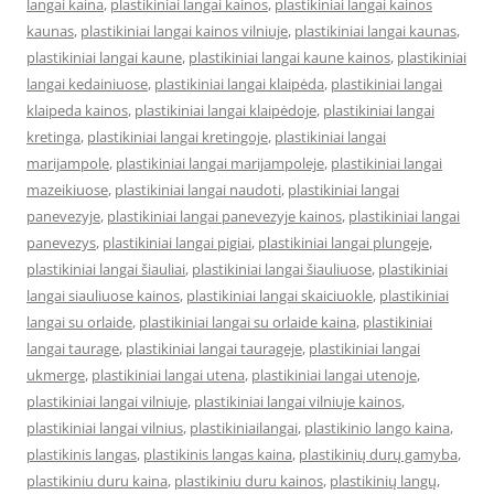
langai kaina
,
plastikiniai langai kainos
,
plastikiniai langai kainos
kaunas
,
plastikiniai langai kainos vilniuje
,
plastikiniai langai kaunas
,
plastikiniai langai kaune
,
plastikiniai langai kaune kainos
,
plastikiniai
langai kedainiuose
,
plastikiniai langai klaipėda
,
plastikiniai langai
klaipeda kainos
,
plastikiniai langai klaipėdoje
,
plastikiniai langai
kretinga
,
plastikiniai langai kretingoje
,
plastikiniai langai
marijampole
,
plastikiniai langai marijampoleje
,
plastikiniai langai
mazeikiuose
,
plastikiniai langai naudoti
,
plastikiniai langai
panevezyje
,
plastikiniai langai panevezyje kainos
,
plastikiniai langai
panevezys
,
plastikiniai langai pigiai
,
plastikiniai langai plungeje
,
plastikiniai langai šiauliai
,
plastikiniai langai šiauliuose
,
plastikiniai
langai siauliuose kainos
,
plastikiniai langai skaiciuokle
,
plastikiniai
langai su orlaide
,
plastikiniai langai su orlaide kaina
,
plastikiniai
langai taurage
,
plastikiniai langai taurageje
,
plastikiniai langai
ukmerge
,
plastikiniai langai utena
,
plastikiniai langai utenoje
,
plastikiniai langai vilniuje
,
plastikiniai langai vilniuje kainos
,
plastikiniai langai vilnius
,
plastikiniailangai
,
plastikinio lango kaina
,
plastikinis langas
,
plastikinis langas kaina
,
plastikinių durų gamyba
,
plastikiniu duru kaina
,
plastikiniu duru kainos
,
plastikinių langų
,