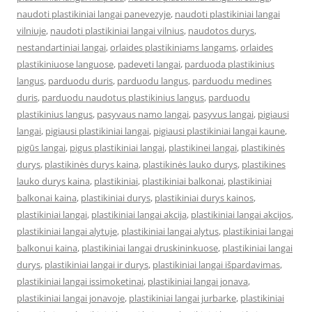
naudoti plastikiniai langai panevezyje
,
naudoti plastikiniai langai
vilniuje
,
naudoti plastikiniai langai vilnius
,
naudotos durys
,
nestandartiniai langai
,
orlaides plastikiniams langams
,
orlaides
plastikiniuose languose
,
padeveti langai
,
parduoda plastikinius
langus
,
parduodu duris
,
parduodu langus
,
parduodu medines
duris
,
parduodu naudotus plastikinius langus
,
parduodu
plastikinius langus
,
pasyvaus namo langai
,
pasyvus langai
,
pigiausi
langai
,
pigiausi plastikiniai langai
,
pigiausi plastikiniai langai kaune
,
pigūs langai
,
pigus plastikiniai langai
,
plastikinei langai
,
plastikinės
durys
,
plastikinės durys kaina
,
plastikinės lauko durys
,
plastikines
lauko durys kaina
,
plastikiniai
,
plastikiniai balkonai
,
plastikiniai
balkonai kaina
,
plastikiniai durys
,
plastikiniai durys kainos
,
plastikiniai langai
,
plastikiniai langai akcija
,
plastikiniai langai akcijos
,
plastikiniai langai alytuje
,
plastikiniai langai alytus
,
plastikiniai langai
balkonui kaina
,
plastikiniai langai druskininkuose
,
plastikiniai langai
durys
,
plastikiniai langai ir durys
,
plastikiniai langai išpardavimas
,
plastikiniai langai issimoketinai
,
plastikiniai langai jonava
,
plastikiniai langai jonavoje
,
plastikiniai langai jurbarke
,
plastikiniai