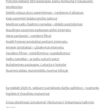
Pokyčiai teikiant SEO paslaugas: kainų evoliucija ir naujausios
tendencijos
Didelis vidaus durų pasirinkimas – rankenos ir dizainas
Kaip pasirinkti baldus grožio salonui
Mediniai vaikų žaidimo nameliai – didelis pasirinkimas
Naudinga vasarines padangas pirkti internetu
Gerai savijautai – vandens filtrai
Kodėl Forever produktai perkami internetu
Amway produktai – užsakymai internetu
Vandens filtrai – minkštinimui, nugeležinimui
Vaikų nameliai – ar galiu sukurti pats?
Buhalterinės paslaugos. Lokacija ir kokybė
Nuomos gidas. Automobilių nuoma Vilniuje
Ką stebėti 2025 m. siekiant įvairialypės darbo aplinkos – Įvairovės,
lygybės ir įtraukties matavimai
Cross-dockingas: privalumai, ribotumai ir tinkamiausi taikymo