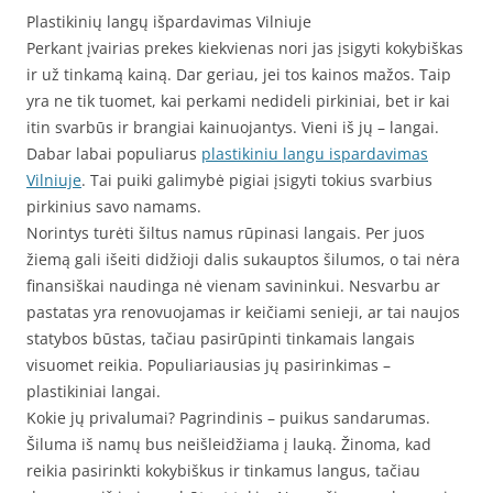
Plastikinių langų išpardavimas Vilniuje
Perkant įvairias prekes kiekvienas nori jas įsigyti kokybiškas
ir už tinkamą kainą. Dar geriau, jei tos kainos mažos. Taip
yra ne tik tuomet, kai perkami nedideli pirkiniai, bet ir kai
itin svarbūs ir brangiai kainuojantys. Vieni iš jų – langai.
Dabar labai populiarus
plastikiniu langu ispardavimas
Vilniuje
. Tai puiki galimybė pigiai įsigyti tokius svarbius
pirkinius savo namams.
Norintys turėti šiltus namus rūpinasi langais. Per juos
žiemą gali išeiti didžioji dalis sukauptos šilumos, o tai nėra
finansiškai naudinga nė vienam savininkui. Nesvarbu ar
pastatas yra renovuojamas ir keičiami senieji, ar tai naujos
statybos būstas, tačiau pasirūpinti tinkamais langais
visuomet reikia. Populiariausias jų pasirinkimas –
plastikiniai langai.
Kokie jų privalumai? Pagrindinis – puikus sandarumas.
Šiluma iš namų bus neišleidžiama į lauką. Žinoma, kad
reikia pasirinkti kokybiškus ir tinkamus langus, tačiau