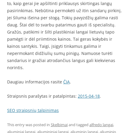
to, kaip gerai jie apšiltinti priklausys skirtingas langų
pasirinkimas. Nebūtina permokėti už itin sandarų pirkinį,
jei šiluma išeina per stogą. Tokių pavyzdžių galima rasti
daug. Štai dėl to svarbu patarimus gauti iš specialistų.
Gražūs, patikimi ir šilti plastikiniai langai lietuvių tapo
pamėgti ir dėl priimtinos kainos. Tai geras kokybės ir
kainos santykis. Taigi, įsigyti tinkamus galima ir
nepermokant didžiulių sumų pinigų. Namuose turėti
sandarius ir gražiai atrodančius langus gali kiekvienas
norintis.
Daugiau informacijos rasite
ČIA
.
Straipsnis parašytas ir patalpintas:
2015-04-18
.
SEO straipsnių talpinimas
This entry was posted in
Skelbimai
and tagged
alfredo langai
,
aliuminiai langai
,
aliumininiai langai
,
aliuminio langai
,
aliuminio