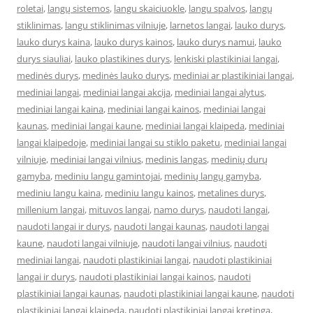
roletai
,
langų sistemos
,
langu skaiciuokle
,
langu spalvos
,
langų
stiklinimas
,
langu stiklinimas vilniuje
,
larnetos langai
,
lauko durys
,
lauko durys kaina
,
lauko durys kainos
,
lauko durys namui
,
lauko
durys siauliai
,
lauko plastikines durys
,
lenkiski plastikiniai langai
,
medinės durys
,
medinės lauko durys
,
mediniai ar plastikiniai langai
,
mediniai langai
,
mediniai langai akcija
,
mediniai langai alytus
,
mediniai langai kaina
,
mediniai langai kainos
,
mediniai langai
kaunas
,
mediniai langai kaune
,
mediniai langai klaipeda
,
mediniai
langai klaipedoje
,
mediniai langai su stiklo paketu
,
mediniai langai
vilniuje
,
mediniai langai vilnius
,
medinis langas
,
medinių durų
gamyba
,
mediniu langu gamintojai
,
medinių langų gamyba
,
mediniu langu kaina
,
mediniu langu kainos
,
metalines durys
,
millenium langai
,
mituvos langai
,
namo durys
,
naudoti langai
,
naudoti langai ir durys
,
naudoti langai kaunas
,
naudoti langai
kaune
,
naudoti langai vilniuje
,
naudoti langai vilnius
,
naudoti
mediniai langai
,
naudoti plastikiniai langai
,
naudoti plastikiniai
langai ir durys
,
naudoti plastikiniai langai kainos
,
naudoti
plastikiniai langai kaunas
,
naudoti plastikiniai langai kaune
,
naudoti
plastikiniai langai klaipeda
,
naudoti plastikiniai langai kretinga
,