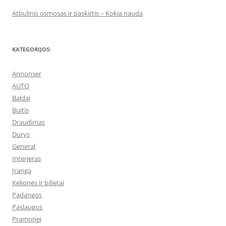
Atbulinis osmosas ir paskirtis – Kokia nauda
KATEGORIJOS:
Annonser
AUTO
Baldai
Buitis
Draudimas
Durys
General
Interjeras
Įranga
Kelionės ir bilietai
Padangos
Paslaugos
Pramonei