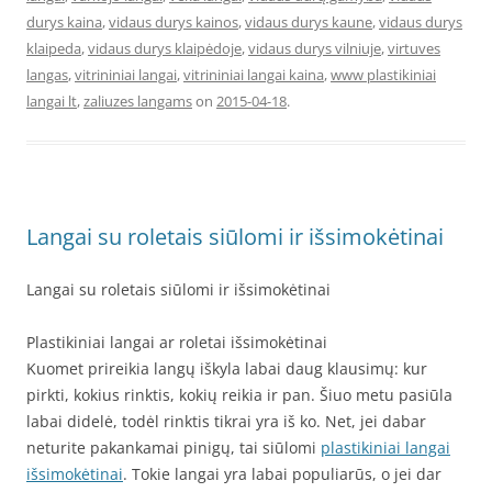
durys kaina
,
vidaus durys kainos
,
vidaus durys kaune
,
vidaus durys
klaipeda
,
vidaus durys klaipėdoje
,
vidaus durys vilniuje
,
virtuves
langas
,
vitrininiai langai
,
vitrininiai langai kaina
,
www plastikiniai
langai lt
,
zaliuzes langams
on
2015-04-18
.
Langai su roletais siūlomi ir išsimokėtinai
Langai su roletais siūlomi ir išsimokėtinai
Plastikiniai langai ar roletai išsimokėtinai
Kuomet prireikia langų iškyla labai daug klausimų: kur
pirkti, kokius rinktis, kokių reikia ir pan. Šiuo metu pasiūla
labai didelė, todėl rinktis tikrai yra iš ko. Net, jei dabar
neturite pakankamai pinigų, tai siūlomi
plastikiniai langai
išsimokėtinai
. Tokie langai yra labai populiarūs, o jei dar