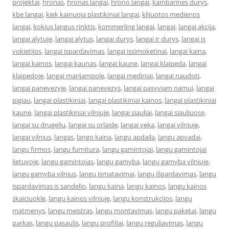
projektai
,
hronas
,
hronas langai
,
hrono langai
,
kambarines durys
,
kbe langai
,
kiek kainuoja plastikiniai langai
,
klijuotos medienos
langai
,
kokius langus rinktis
,
kommerling langai
,
langai
,
langai akcija
,
langai alytuje
,
langai alytus
,
langai durys
,
langai ir durys
,
langai is
vokietijos
,
langai ispardavimas
,
langai issimoketinai
,
langai kaina
,
langai kainos
,
langai kaunas
,
langai kaune
,
langai klaipeda
,
langai
klaipedoje
,
langai marijampole
,
langai mediniai
,
langai naudoti
,
langai panevezyje
,
langai panevezys
,
langai pasyviam namui
,
langai
pigiau
,
langai plastikiniai
,
langai plastikiniai kainos
,
langai plastikiniai
kaune
,
langai plastikiniai vilniuje
,
langai siauliai
,
langai siauliuose
,
langai su drugeliu
,
langai su orlaide
,
langai veka
,
langai vilniuje
,
langai vilnius
,
langas
,
lango kaina
,
langu apdaila
,
langu apvadai
,
langu firmos
,
langu furnitura
,
langu gamintojai
,
langu gamintojai
lietuvoje
,
langu gamintojas
,
langų gamyba
,
langų gamyba vilniuje
,
langu gamyba vilnius
,
langu ismatavimai
,
langų išpardavimas
,
langu
ispardavimas is sandelio
,
langu kaina
,
langų kainos
,
langu kainos
skaiciuokle
,
langu kainos vilniuje
,
langu konstrukcijos
,
langu
matmenys
,
langu meistras
,
langų montavimas
,
langu paketai
,
langu
parkas
,
langu pasaulis
,
langu profiliai
,
langu reguliavimas
,
langu