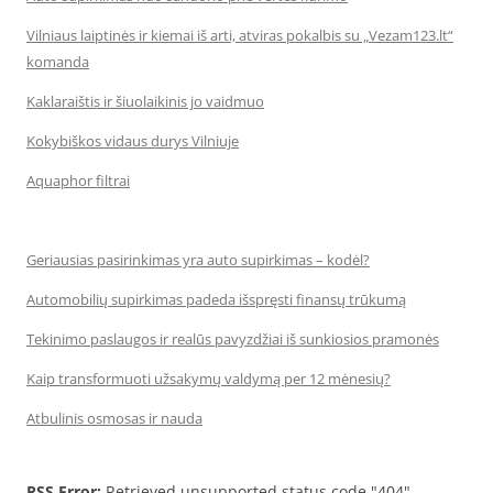
Vilniaus laiptinės ir kiemai iš arti, atviras pokalbis su „Vezam123.lt“
komanda
Kaklaraištis ir šiuolaikinis jo vaidmuo
Kokybiškos vidaus durys Vilniuje
Aquaphor filtrai
Geriausias pasirinkimas yra auto supirkimas – kodėl?
Automobilių supirkimas padeda išspręsti finansų trūkumą
Tekinimo paslaugos ir realūs pavyzdžiai iš sunkiosios pramonės
Kaip transformuoti užsakymų valdymą per 12 mėnesių?
Atbulinis osmosas ir nauda
RSS Error:
Retrieved unsupported status code "404"