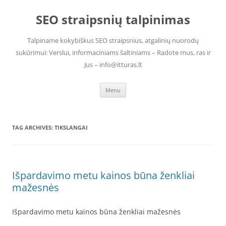
Skip
to
SEO straipsnių talpinimas
content
Talpiname kokybiškus SEO straipsnius, atgalinių nuorodų
sukūrimui: Verslui, informaciniams šaltiniams – Radote mus, ras ir
Jus – info@itturas.lt
Menu
TAG ARCHIVES:
TIKSLANGAI
Išpardavimo metu kainos būna ženkliai
mažesnės
Išpardavimo metu kainos būna ženkliai mažesnės