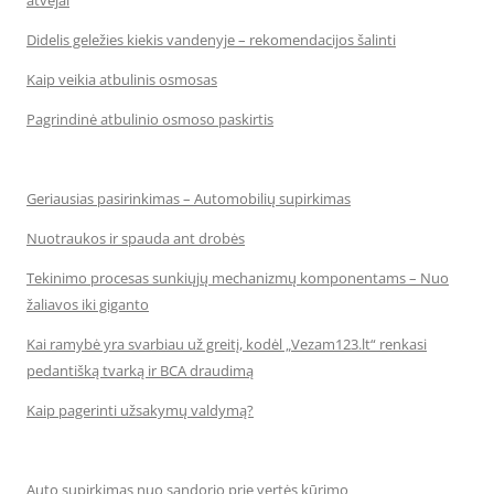
atvejai
Didelis geležies kiekis vandenyje – rekomendacijos šalinti
Kaip veikia atbulinis osmosas
Pagrindinė atbulinio osmoso paskirtis
Geriausias pasirinkimas – Automobilių supirkimas
Nuotraukos ir spauda ant drobės
Tekinimo procesas sunkiųjų mechanizmų komponentams – Nuo
žaliavos iki giganto
Kai ramybė yra svarbiau už greitį, kodėl „Vezam123.lt“ renkasi
pedantišką tvarką ir BCA draudimą
Kaip pagerinti užsakymų valdymą?
Auto supirkimas nuo sandorio prie vertės kūrimo