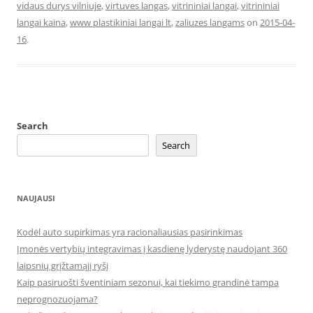
vidaus durys vilniuje
,
virtuves langas
,
vitrininiai langai
,
vitrininiai
langai kaina
,
www plastikiniai langai lt
,
zaliuzes langams
on
2015-04-
16
.
Search
Search
NAUJAUSI
Kodėl auto supirkimas yra racionaliausias pasirinkimas
Įmonės vertybių integravimas į kasdienę lyderystę naudojant 360
laipsnių grįžtamąjį ryšį
Kaip pasiruošti šventiniam sezonui, kai tiekimo grandinė tampa
neprognozuojama?