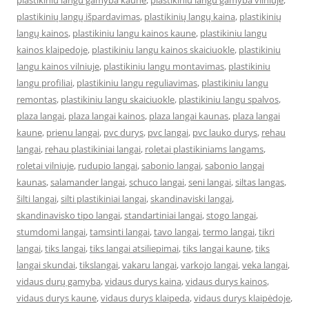
plastikiniu langu gamyba kaune
,
plastikiniu langu gamyba vilniuje
,
plastikinių langų išpardavimas
,
plastikinių langų kaina
,
plastikinių
langų kainos
,
plastikiniu langu kainos kaune
,
plastikiniu langu
kainos klaipedoje
,
plastikiniu langu kainos skaiciuokle
,
plastikiniu
langu kainos vilniuje
,
plastikiniu langu montavimas
,
plastikiniu
langu profiliai
,
plastikiniu langu reguliavimas
,
plastikiniu langu
remontas
,
plastikiniu langu skaiciuokle
,
plastikiniu langu spalvos
,
plaza langai
,
plaza langai kainos
,
plaza langai kaunas
,
plaza langai
kaune
,
prienu langai
,
pvc durys
,
pvc langai
,
pvc lauko durys
,
rehau
langai
,
rehau plastikiniai langai
,
roletai plastikiniams langams
,
roletai vilniuje
,
rudupio langai
,
sabonio langai
,
sabonio langai
kaunas
,
salamander langai
,
schuco langai
,
seni langai
,
siltas langas
,
šilti langai
,
silti plastikiniai langai
,
skandinaviski langai
,
skandinavisko tipo langai
,
standartiniai langai
,
stogo langai
,
stumdomi langai
,
tamsinti langai
,
tavo langai
,
termo langai
,
tikri
langai
,
tiks langai
,
tiks langai atsiliepimai
,
tiks langai kaune
,
tiks
langai skundai
,
tikslangai
,
vakaru langai
,
varkojo langai
,
veka langai
,
vidaus durų gamyba
,
vidaus durys kaina
,
vidaus durys kainos
,
vidaus durys kaune
,
vidaus durys klaipeda
,
vidaus durys klaipėdoje
,