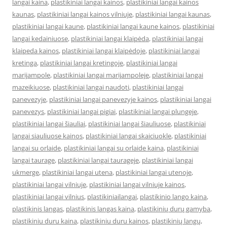
langai kaina
,
plastikiniai langai kainos
,
plastikiniai langai kainos
kaunas
,
plastikiniai langai kainos vilniuje
,
plastikiniai langai kaunas
,
plastikiniai langai kaune
,
plastikiniai langai kaune kainos
,
plastikiniai
langai kedainiuose
,
plastikiniai langai klaipėda
,
plastikiniai langai
klaipeda kainos
,
plastikiniai langai klaipėdoje
,
plastikiniai langai
kretinga
,
plastikiniai langai kretingoje
,
plastikiniai langai
marijampole
,
plastikiniai langai marijampoleje
,
plastikiniai langai
mazeikiuose
,
plastikiniai langai naudoti
,
plastikiniai langai
panevezyje
,
plastikiniai langai panevezyje kainos
,
plastikiniai langai
panevezys
,
plastikiniai langai pigiai
,
plastikiniai langai plungeje
,
plastikiniai langai šiauliai
,
plastikiniai langai šiauliuose
,
plastikiniai
langai siauliuose kainos
,
plastikiniai langai skaiciuokle
,
plastikiniai
langai su orlaide
,
plastikiniai langai su orlaide kaina
,
plastikiniai
langai taurage
,
plastikiniai langai taurageje
,
plastikiniai langai
ukmerge
,
plastikiniai langai utena
,
plastikiniai langai utenoje
,
plastikiniai langai vilniuje
,
plastikiniai langai vilniuje kainos
,
plastikiniai langai vilnius
,
plastikiniailangai
,
plastikinio lango kaina
,
plastikinis langas
,
plastikinis langas kaina
,
plastikinių durų gamyba
,
plastikiniu duru kaina
,
plastikiniu duru kainos
,
plastikinių langų
,