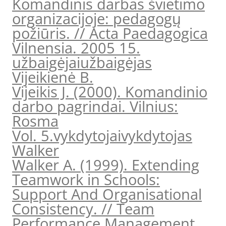
Komandinis darbas švietimo
organizacijoje: pedagogų
požiūris. // Acta Paedagogica
Vilnensia. 2005 15.
užbaigėjai
užbaigėjas
Vijeikienė B.
Vijeikis J. (2000). Komandinio
darbo pagrindai. Vilnius:
Rosma
Vol. 5.
vykdytojai
vykdytojas
Walker
Walker A. (1999). Extending
Teamwork in Schools:
Support And Organisational
Consistency. // Team
Performance Management