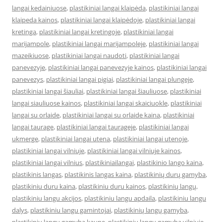
langai kedainiuose
,
plastikiniai langai klaipėda
,
plastikiniai langai
klaipeda kainos
,
plastikiniai langai klaipėdoje
,
plastikiniai langai
kretinga
,
plastikiniai langai kretingoje
,
plastikiniai langai
marijampole
,
plastikiniai langai marijampoleje
,
plastikiniai langai
mazeikiuose
,
plastikiniai langai naudoti
,
plastikiniai langai
panevezyje
,
plastikiniai langai panevezyje kainos
,
plastikiniai langai
panevezys
,
plastikiniai langai pigiai
,
plastikiniai langai plungeje
,
plastikiniai langai šiauliai
,
plastikiniai langai šiauliuose
,
plastikiniai
langai siauliuose kainos
,
plastikiniai langai skaiciuokle
,
plastikiniai
langai su orlaide
,
plastikiniai langai su orlaide kaina
,
plastikiniai
langai taurage
,
plastikiniai langai taurageje
,
plastikiniai langai
ukmerge
,
plastikiniai langai utena
,
plastikiniai langai utenoje
,
plastikiniai langai vilniuje
,
plastikiniai langai vilniuje kainos
,
plastikiniai langai vilnius
,
plastikiniailangai
,
plastikinio lango kaina
,
plastikinis langas
,
plastikinis langas kaina
,
plastikinių durų gamyba
,
plastikiniu duru kaina
,
plastikiniu duru kainos
,
plastikinių langų
,
plastikiniu langu akcijos
,
plastikiniu langu apdaila
,
plastikiniu langu
dalys
,
plastikiniu langu gamintojai
,
plastikinių langų gamyba
,