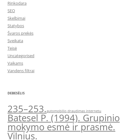
Rinkodara
SEO
Skelbimai
Statybos
Švaros prekės
Sveikata
Teisė
Uncategorised
Vaikams
Vandens filtrai
DEBESĖLIS
235–253.
automobilio draudimas internetu
Batesel P. (1994). Grupinio
mokymo esmė ir prasmė.
Vilnius.