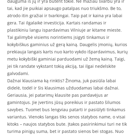
dauguma iš jų ir yra būtent tokie. Ne mažiau svarbu yra ir
tai, kad jie puikiai apsaugo patalpas nuo triukšmo. Be to,
atrodo itin gražiai ir tvarkingai. Taip pat ir kaina yra labai
gera. Tai ilgalaikė investicija. Kartais randamas ir
plastikiniu langu ispardavimas Vilniuje ar kitame mieste.
Tai galimybė visiems norintiems įsigyti tinkamus ir
kokybiškus gaminius už gerą kainą. Daugelis įmonių, kurios
prekiauja langais karts nuo karto vykdo išpardavimus, kurių
metu kokybiški gaminiai parduodami už žemą kainą. Taigi,
jei tik randate vykstant tokią akciją, tai ilgai nedelskite
galvodami.
Dažnai klausiama ką rinktis? Žinoma, juk pasiūla labai
didelė, todėl ir šis klausimas užduodamas labai dažnai.
Geriausia, jei patarimų klausite pas pardavėjus ar
gamintojus. Jie įvertins jūsų poreikius ir pastato šilumos
savybes. Tuomet bus lengviau patarti ir pasiūlyti tinkamus
variantus. Vienoks langas tiks senos statybos name, o visai
kitoks – naujos statybos bute. Įtakos pasirinkimui turi ne tik
turima pinigų suma, bet ir pastato sienos bei stogas. Nuo