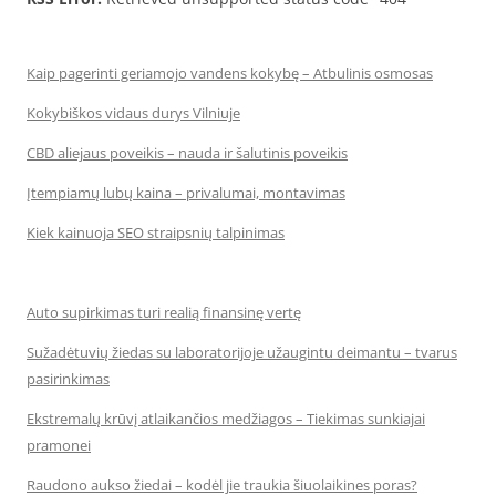
Kaip pagerinti geriamojo vandens kokybę – Atbulinis osmosas
Kokybiškos vidaus durys Vilniuje
CBD aliejaus poveikis – nauda ir šalutinis poveikis
Įtempiamų lubų kaina – privalumai, montavimas
Kiek kainuoja SEO straipsnių talpinimas
Auto supirkimas turi realią finansinę vertę
Sužadėtuvių žiedas su laboratorijoje užaugintu deimantu – tvarus
pasirinkimas
Ekstremalų krūvį atlaikančios medžiagos – Tiekimas sunkiajai
pramonei
Raudono aukso žiedai – kodėl jie traukia šiuolaikines poras?