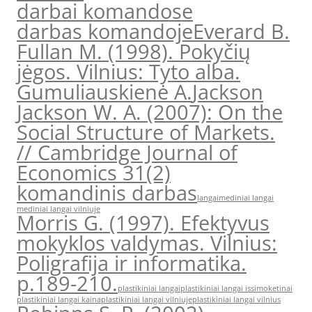
darbai komandose
darbas komandoje
Everard B.
Fullan M. (1998). Pokyčių
jėgos. Vilnius: Tyto alba.
Gumuliauskienė A.
Jackson
Jackson W. A. (2007): On the
Social Structure of Markets.
// Cambridge Journal of
Economics 31(2)
komandinis darbas
langai
mediniai langai
mediniai langai vilniuje
Morris G. (1997). Efektyvus
mokyklos valdymas. Vilnius:
Poligrafija ir informatika.
p.189-210.
plastikiniai langai
plastikiniai langai issimoketinai
plastikiniai langai kaina
plastikiniai langai vilniuje
plastikiniai langai vilnius