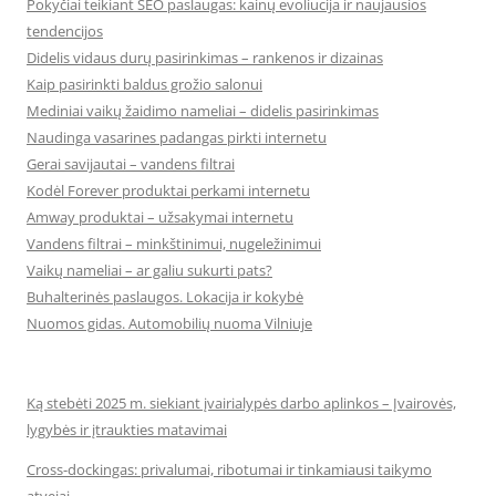
Pokyčiai teikiant SEO paslaugas: kainų evoliucija ir naujausios
tendencijos
Didelis vidaus durų pasirinkimas – rankenos ir dizainas
Kaip pasirinkti baldus grožio salonui
Mediniai vaikų žaidimo nameliai – didelis pasirinkimas
Naudinga vasarines padangas pirkti internetu
Gerai savijautai – vandens filtrai
Kodėl Forever produktai perkami internetu
Amway produktai – užsakymai internetu
Vandens filtrai – minkštinimui, nugeležinimui
Vaikų nameliai – ar galiu sukurti pats?
Buhalterinės paslaugos. Lokacija ir kokybė
Nuomos gidas. Automobilių nuoma Vilniuje
Ką stebėti 2025 m. siekiant įvairialypės darbo aplinkos – Įvairovės,
lygybės ir įtraukties matavimai
Cross-dockingas: privalumai, ribotumai ir tinkamiausi taikymo