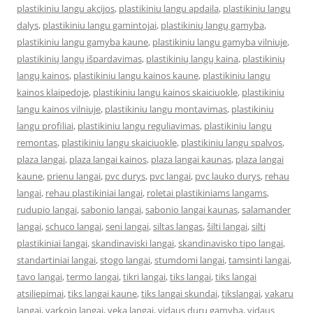
plastikiniu langu akcijos
,
plastikiniu langu apdaila
,
plastikiniu langu
dalys
,
plastikiniu langu gamintojai
,
plastikinių langų gamyba
,
plastikiniu langu gamyba kaune
,
plastikiniu langu gamyba vilniuje
,
plastikinių langų išpardavimas
,
plastikinių langų kaina
,
plastikinių
langų kainos
,
plastikiniu langu kainos kaune
,
plastikiniu langu
kainos klaipedoje
,
plastikiniu langu kainos skaiciuokle
,
plastikiniu
langu kainos vilniuje
,
plastikiniu langu montavimas
,
plastikiniu
langu profiliai
,
plastikiniu langu reguliavimas
,
plastikiniu langu
remontas
,
plastikiniu langu skaiciuokle
,
plastikiniu langu spalvos
,
plaza langai
,
plaza langai kainos
,
plaza langai kaunas
,
plaza langai
kaune
,
prienu langai
,
pvc durys
,
pvc langai
,
pvc lauko durys
,
rehau
langai
,
rehau plastikiniai langai
,
roletai plastikiniams langams
,
rudupio langai
,
sabonio langai
,
sabonio langai kaunas
,
salamander
langai
,
schuco langai
,
seni langai
,
siltas langas
,
šilti langai
,
silti
plastikiniai langai
,
skandinaviski langai
,
skandinavisko tipo langai
,
standartiniai langai
,
stogo langai
,
stumdomi langai
,
tamsinti langai
,
tavo langai
,
termo langai
,
tikri langai
,
tiks langai
,
tiks langai
atsiliepimai
,
tiks langai kaune
,
tiks langai skundai
,
tikslangai
,
vakaru
langai
,
varkojo langai
,
veka langai
,
vidaus durų gamyba
,
vidaus