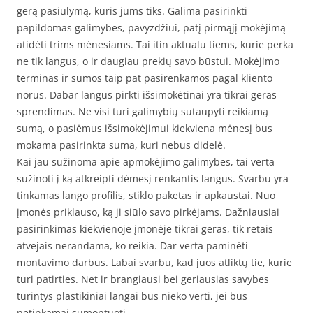
gerą pasiūlymą, kuris jums tiks. Galima pasirinkti
papildomas galimybes, pavyzdžiui, patį pirmąjį mokėjimą
atidėti trims mėnesiams. Tai itin aktualu tiems, kurie perka
ne tik langus, o ir daugiau prekių savo būstui. Mokėjimo
terminas ir sumos taip pat pasirenkamos pagal kliento
norus. Dabar langus pirkti išsimokėtinai yra tikrai geras
sprendimas. Ne visi turi galimybių sutaupyti reikiamą
sumą, o pasiėmus išsimokėjimui kiekviena mėnesį bus
mokama pasirinkta suma, kuri nebus didelė.
Kai jau sužinoma apie apmokėjimo galimybes, tai verta
sužinoti į ką atkreipti dėmesį renkantis langus. Svarbu yra
tinkamas lango profilis, stiklo paketas ir apkaustai. Nuo
įmonės priklauso, ką ji siūlo savo pirkėjams. Dažniausiai
pasirinkimas kiekvienoje įmonėje tikrai geras, tik retais
atvejais nerandama, ko reikia. Dar verta paminėti
montavimo darbus. Labai svarbu, kad juos atliktų tie, kurie
turi patirties. Net ir brangiausi bei geriausias savybes
turintys plastikiniai langai bus nieko verti, jei bus
netinkamai sumontuoti.