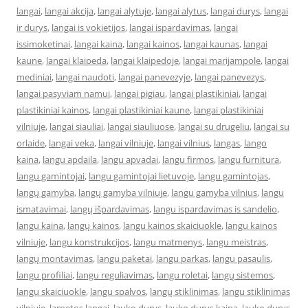
langai
,
langai akcija
,
langai alytuje
,
langai alytus
,
langai durys
,
langai
ir durys
,
langai is vokietijos
,
langai ispardavimas
,
langai
issimoketinai
,
langai kaina
,
langai kainos
,
langai kaunas
,
langai
kaune
,
langai klaipeda
,
langai klaipedoje
,
langai marijampole
,
langai
mediniai
,
langai naudoti
,
langai panevezyje
,
langai panevezys
,
langai pasyviam namui
,
langai pigiau
,
langai plastikiniai
,
langai
plastikiniai kainos
,
langai plastikiniai kaune
,
langai plastikiniai
vilniuje
,
langai siauliai
,
langai siauliuose
,
langai su drugeliu
,
langai su
orlaide
,
langai veka
,
langai vilniuje
,
langai vilnius
,
langas
,
lango
kaina
,
langu apdaila
,
langu apvadai
,
langu firmos
,
langu furnitura
,
langu gamintojai
,
langu gamintojai lietuvoje
,
langu gamintojas
,
langų gamyba
,
langų gamyba vilniuje
,
langu gamyba vilnius
,
langu
ismatavimai
,
langų išpardavimas
,
langu ispardavimas is sandelio
,
langu kaina
,
langų kainos
,
langu kainos skaiciuokle
,
langu kainos
vilniuje
,
langu konstrukcijos
,
langu matmenys
,
langu meistras
,
langų montavimas
,
langu paketai
,
langu parkas
,
langu pasaulis
,
langu profiliai
,
langu reguliavimas
,
langu roletai
,
langų sistemos
,
langu skaiciuokle
,
langu spalvos
,
langų stiklinimas
,
langu stiklinimas