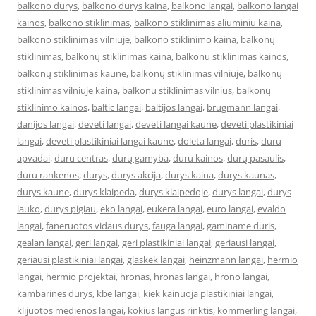
balkono durys
,
balkono durys kaina
,
balkono langai
,
balkono langai
kainos
,
balkono stiklinimas
,
balkono stiklinimas aliuminiu kaina
,
balkono stiklinimas vilniuje
,
balkono stiklinimo kaina
,
balkonų
stiklinimas
,
balkonų stiklinimas kaina
,
balkonu stiklinimas kainos
,
balkonų stiklinimas kaune
,
balkonų stiklinimas vilniuje
,
balkonų
stiklinimas vilniuje kaina
,
balkonu stiklinimas vilnius
,
balkonų
stiklinimo kainos
,
baltic langai
,
baltijos langai
,
brugmann langai
,
danijos langai
,
deveti langai
,
deveti langai kaune
,
deveti plastikiniai
langai
,
deveti plastikiniai langai kaune
,
doleta langai
,
duris
,
duru
apvadai
,
duru centras
,
durų gamyba
,
duru kainos
,
durų pasaulis
,
duru rankenos
,
durys
,
durys akcija
,
durys kaina
,
durys kaunas
,
durys kaune
,
durys klaipeda
,
durys klaipedoje
,
durys langai
,
durys
lauko
,
durys pigiau
,
eko langai
,
eukera langai
,
euro langai
,
evaldo
langai
,
faneruotos vidaus durys
,
fauga langai
,
gaminame duris
,
gealan langai
,
geri langai
,
geri plastikiniai langai
,
geriausi langai
,
geriausi plastikiniai langai
,
glaskek langai
,
heinzmann langai
,
hermio
langai
,
hermio projektai
,
hronas
,
hronas langai
,
hrono langai
,
kambarines durys
,
kbe langai
,
kiek kainuoja plastikiniai langai
,
klijuotos medienos langai
,
kokius langus rinktis
,
kommerling langai
,