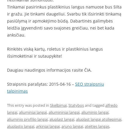
Tinkamai pasirinkus plastikinius langus namuose bus šilta
ir gražu. Jie tinkami daugeliui. Svarbu tik išsirinkti tinkamą
pasiūlymą ir apmokėjimo būdą. Dabartinės galimybės
leidžia įgyvendinti savo svajones greičiau, nei bet kada
anksčiau.
Rinkitės viską kartų, roletus ir plastikinius langus
išsimokėtinai ir sutaupykite!
Daugiau naudingos informacijos rasite ČIA.
Straipsnis parašytas: 2015-04-16 –
SEO straipsnių
talpinimas
This entry was posted in
Skelbimai
,
Statybos
and tagged
alfredo
langai
,
aliuminiai langai
,
aliumininiai langai
,
aliuminio langai
,
aliuminio profilio langai
,
aluplast langai
,
aluplast langai atsiliepimai
,
aluplasto langai
,
arkiniai langai
,
aruno langai
,
ateities langas
,