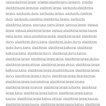
nestandartiniai langai
,
orlaides plastikiniams langams
,
orlaides
plastikiniuose languose
,
padeveti langai
,
parduoda plastikinius
langus
,
parduodu duris
,
parduodu langus
,
parduodu medines
duris
,
parduodu naudotus plastikinius langus
,
parduodu
plastikinius langus
,
pasyvaus namo langai
,
pasyvus langai
,
pigiausi
langai
,
pigiausi plastikiniai langai
,
pigiausi plastikiniai langai kaune
,
pigūs langai
,
pigus plastikiniai langai
,
plastikinei langai
,
plastikinės
durys
,
plastikinės durys kaina
,
plastikinės lauko durys
,
plastikines
lauko durys kaina
,
plastikiniai
,
plastikiniai balkonai
,
plastikiniai
balkonai kaina
,
plastikiniai durys
,
plastikiniai durys kainos
,
plastikiniai langai
,
plastikiniai langai akcija
,
plastikiniai langai akcijos
,
plastikiniai langai alytuje
,
plastikiniai langai alytus
,
plastikiniai langai
balkonui kaina
,
plastikiniai langai druskininkuose
,
plastikiniai langai
durys
,
plastikiniai langai ir durys
,
plastikiniai langai išpardavimas
,
plastikiniai langai issimoketinai
,
plastikiniai langai jonava
,
plastikiniai langai jonavoje
,
plastikiniai langai jurbarke
,
plastikiniai
langai kaina
,
plastikiniai langai kainos
,
plastikiniai langai kainos
kaunas
,
plastikiniai langai kainos vilniuje
,
plastikiniai langai kaunas
,
plastikiniai langai kaune
,
plastikiniai langai kaune kainos
,
plastikiniai