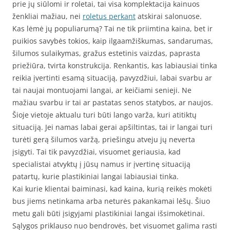
prie jų siūlomi ir roletai, tai visa komplektacija kainuos
ženkliai mažiau, nei
roletus perkant
atskirai salonuose.
Kas lėmė jų populiarumą? Tai ne tik priimtina kaina, bet ir
puikios savybės tokios, kaip ilgaamžiškumas, sandarumas,
šilumos sulaikymas, gražus estetinis vaizdas, paprasta
priežiūra, tvirta konstrukcija. Renkantis, kas labiausiai tinka
reikia įvertinti esamą situaciją, pavyzdžiui, labai svarbu ar
tai naujai montuojami langai, ar keičiami senieji. Ne
mažiau svarbu ir tai ar pastatas senos statybos, ar naujos.
Šioje vietoje aktualu turi būti lango varža, kuri atitiktų
situaciją. Jei namas labai gerai apšiltintas, tai ir langai turi
turėti gerą šilumos varžą, priešingu atveju jų neverta
įsigyti. Tai tik pavyzdžiai, visuomet geriausia, kad
specialistai atvyktų į jūsų namus ir įvertinę situaciją
patartų, kurie plastikiniai langai labiausiai tinka.
Kai kurie klientai baiminasi, kad kaina, kurią reikės mokėti
bus jiems netinkama arba neturės pakankamai lėšų. Šiuo
metu gali būti įsigyjami plastikiniai langai išsimokėtinai.
Sąlygos priklauso nuo bendrovės, bet visuomet galima rasti