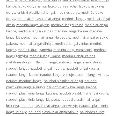
vilniuje
,
larnetos langai
,
lauko durys
,
lauko durys kaina
,
lauko durys
kainos
,
lauko durys namui
,
lauko durys siauliai
,
lauko plastikines
durys
,
lenkiski plastikiniai langai
,
medinės durys
,
medinės lauko
durys
,
mediniai ar plastikiniai langai
,
mediniai langai
,
mediniai langai
akcija
,
mediniai langai alytus
,
mediniai langai kaina
,
mediniai langai
kainos
,
mediniai langai kaunas
,
mediniai langai kaune
,
mediniai
langai klaipeda
,
mediniai langai klaipedoje
,
mediniai langai su stiklo
paketu
,
mediniai langai vilniuje
,
mediniai langai vilnius
,
medinis
langas
,
medinių durų gamyba
,
mediniu langu gamintojai
,
medinių
langų gamyba
,
mediniu langu kaina
,
mediniu langu kainos
,
metalines durys
,
millenium langai
,
mituvos langai
,
namo durys
,
naudoti langai
,
naudoti langai ir durys
,
naudoti langai kaunas
,
naudoti langai kaune
,
naudoti langai vilniuje
,
naudoti langai vilnius
,
naudoti mediniai langai
,
naudoti plastikiniai langai
,
naudoti
plastikiniai langai ir durys
,
naudoti plastikiniai langai kainos
,
naudoti plastikiniai langai kaunas
,
naudoti plastikiniai langai kaune
,
naudoti plastikiniai langai klaipeda
,
naudoti plastikiniai langai
kretinga
,
naudoti plastikiniai langai panevezyje
,
naudoti plastikiniai
langai vilniuje
,
naudoti plastikiniai langai vilnius
,
naudotos durys
,