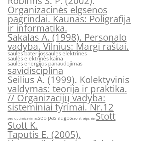
Robinns S. P. (2002).
Organizacinės elgsenos
pagrindai. Kaunas: Poligrafija
ir informatika.
Sakalas A. (1998). Personalo
vadyba. Vilnius: Margi raštai.
saules baterijos
saules elektrines
saulės elektrinės kaina
saulės energijos panaudojimas
savidisciplina
Seilius A. (1999). Kolektyvinis
valdymas: teorija ir praktika.
// Organizacijų vadyba:
sisteminiai tyrimai. Nr.12
Stott
seo paslaugos
seo optimizavimas
seo straipsniai
Stott K.
Taputis E. (2005).