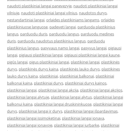
naudoti plastikiniai langai panevezyje
,
naudoti plastikiniai langai
vilniuje
,
naudoti plastikiniai langai vilnius
,
naudotos durys
,
nestandartiniai langai
,
orlaides plastikiniams langams
,
orlaides
plastikiniuose languose
,
padeveti langai
,
parduoda plastikinius
langus
,
parduodu duris
,
parduodu langus
,
parduodu medines
duris
,
parduodu naudotus plastikinius langus
,
parduodu
plastikinius langus
,
pasyvaus namo langai
,
pasyvus langai
,
pigiausi
langai
,
pigiausi plastikiniai langai
,
pigiausi plastikiniai langai kaune
,
pigūs langai
,
pigus plastikiniai langai
,
plastikinei langai
,
plastikinės
durys
,
plastikinės durys kaina
,
plastikinės lauko durys
,
plastikines
lauko durys kaina
,
plastikiniai
,
plastikiniai balkonai
,
plastikiniai
balkonai kaina
,
plastikiniai durys
,
plastikiniai durys kainos
,
plastikiniai langai
,
plastikiniai langai akcija
,
plastikiniai langai akcijos
,
plastikiniai langai alytuje
,
plastikiniai langai alytus
,
plastikiniai langai
balkonui kaina
,
plastikiniai langai druskininkuose
,
plastikiniai langai
durys
,
plastikiniai langai ir durys
,
plastikiniai langai išpardavimas
,
plastikiniai langai issimoketinai
,
plastikiniai langai jonava
,
plastikiniai langai jonavoje
,
plastikiniai langai jurbarke
,
plastikiniai