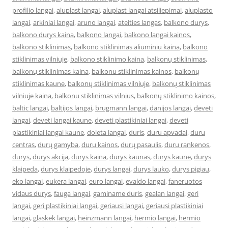
profilio langai
,
aluplast langai
,
aluplast langai atsiliepimai
,
aluplasto
langai
,
arkiniai langai
,
aruno langai
,
ateities langas
,
balkono durys
,
balkono durys kaina
,
balkono langai
,
balkono langai kainos
,
balkono stiklinimas
,
balkono stiklinimas aliuminiu kaina
,
balkono
stiklinimas vilniuje
,
balkono stiklinimo kaina
,
balkonų stiklinimas
,
balkonų stiklinimas kaina
,
balkonu stiklinimas kainos
,
balkonų
stiklinimas kaune
,
balkonų stiklinimas vilniuje
,
balkonų stiklinimas
vilniuje kaina
,
balkonu stiklinimas vilnius
,
balkonų stiklinimo kainos
,
baltic langai
,
baltijos langai
,
brugmann langai
,
danijos langai
,
deveti
langai
,
deveti langai kaune
,
deveti plastikiniai langai
,
deveti
plastikiniai langai kaune
,
doleta langai
,
duris
,
duru apvadai
,
duru
centras
,
durų gamyba
,
duru kainos
,
durų pasaulis
,
duru rankenos
,
durys
,
durys akcija
,
durys kaina
,
durys kaunas
,
durys kaune
,
durys
klaipeda
,
durys klaipedoje
,
durys langai
,
durys lauko
,
durys pigiau
,
eko langai
,
eukera langai
,
euro langai
,
evaldo langai
,
faneruotos
vidaus durys
,
fauga langai
,
gaminame duris
,
gealan langai
,
geri
langai
,
geri plastikiniai langai
,
geriausi langai
,
geriausi plastikiniai
langai
,
glaskek langai
,
heinzmann langai
,
hermio langai
,
hermio