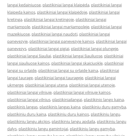
langai kedainiuose
,
plastikiniai langai klaipėda
,
plastikiniai langai
klaipeda kainos
,
plastikiniai langai klaipėdoje
,
plastikiniai langai
kretinga
,
plastikiniai langai kretingoje
,
plastikiniai langai
marijampole
,
plastikiniai langai marijampoleje
,
plastikiniai langai
mazeikiuose
,
plastikiniai langai naudoti
,
plastikiniai langai
panevezyje
,
plastikiniai langai panevezyje kainos
,
plastikiniai langai
panevezys
,
plastikiniai langai pigiai
,
plastikiniai langai plungeje
,
plastikiniai langai šiauliai
,
plastikiniai langai šiauliuose
,
plastikiniai
langai siauliuose kainos
,
plastikiniai langai skaiciuokle
,
plastikiniai
langai su orlaide
,
plastikiniai langai su orlaide kaina
,
plastikiniai
langai taurage
,
plastikiniai langai taurageje
,
plastikiniai langai
ukmerge
,
plastikiniai langai utena
,
plastikiniai langai utenoje
,
plastikiniai langai vilniuje
,
plastikiniai langai vilniuje kainos
,
plastikiniai langai vilnius
,
plastikiniailangai
,
plastikinio lango kaina
,
plastikinis langas
,
plastikinis langas kaina
,
plastikinių durų gamyba
,
plastikiniu duru kaina
,
plastikiniu duru kainos
,
plastikinių langų
,
plastikiniu langu akcijos
,
plastikiniu langu apdaila
,
plastikiniu langu
dalys
,
plastikiniu langu gamintojai
,
plastikinių langų gamyba
,