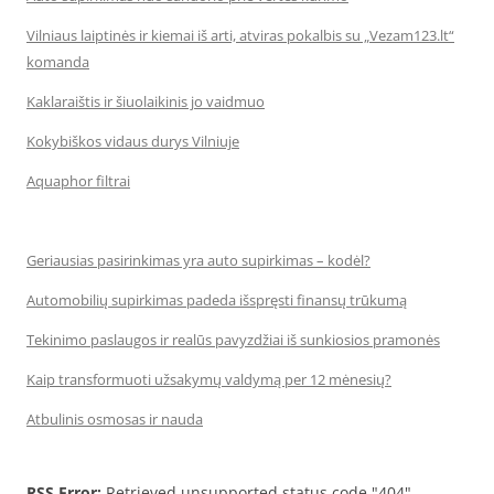
Vilniaus laiptinės ir kiemai iš arti, atviras pokalbis su „Vezam123.lt“
komanda
Kaklaraištis ir šiuolaikinis jo vaidmuo
Kokybiškos vidaus durys Vilniuje
Aquaphor filtrai
Geriausias pasirinkimas yra auto supirkimas – kodėl?
Automobilių supirkimas padeda išspręsti finansų trūkumą
Tekinimo paslaugos ir realūs pavyzdžiai iš sunkiosios pramonės
Kaip transformuoti užsakymų valdymą per 12 mėnesių?
Atbulinis osmosas ir nauda
RSS Error:
Retrieved unsupported status code "404"