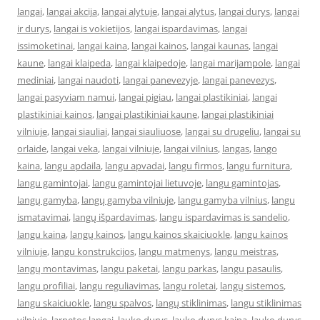
langai
,
langai akcija
,
langai alytuje
,
langai alytus
,
langai durys
,
langai
ir durys
,
langai is vokietijos
,
langai ispardavimas
,
langai
issimoketinai
,
langai kaina
,
langai kainos
,
langai kaunas
,
langai
kaune
,
langai klaipeda
,
langai klaipedoje
,
langai marijampole
,
langai
mediniai
,
langai naudoti
,
langai panevezyje
,
langai panevezys
,
langai pasyviam namui
,
langai pigiau
,
langai plastikiniai
,
langai
plastikiniai kainos
,
langai plastikiniai kaune
,
langai plastikiniai
vilniuje
,
langai siauliai
,
langai siauliuose
,
langai su drugeliu
,
langai su
orlaide
,
langai veka
,
langai vilniuje
,
langai vilnius
,
langas
,
lango
kaina
,
langu apdaila
,
langu apvadai
,
langu firmos
,
langu furnitura
,
langu gamintojai
,
langu gamintojai lietuvoje
,
langu gamintojas
,
langų gamyba
,
langų gamyba vilniuje
,
langu gamyba vilnius
,
langu
ismatavimai
,
langų išpardavimas
,
langu ispardavimas is sandelio
,
langu kaina
,
langų kainos
,
langu kainos skaiciuokle
,
langu kainos
vilniuje
,
langu konstrukcijos
,
langu matmenys
,
langu meistras
,
langų montavimas
,
langu paketai
,
langu parkas
,
langu pasaulis
,
langu profiliai
,
langu reguliavimas
,
langu roletai
,
langų sistemos
,
langu skaiciuokle
,
langu spalvos
,
langų stiklinimas
,
langu stiklinimas