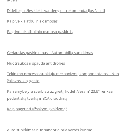
atvejai
Didelis geležies kiekis vandenyje – rekomendacijos šalinti
Kaip veikia atbulinis osmosas
Pagrindinė atbulinio osmoso paskirtis
Geriausias pasirinkimas – Automobilių supirkimas
Nuotraukos ir spauda ant drobės
Tekinimo procesas sunkiųjų mechanizmų komponentams – Nuo
žaliavos iki giganto
Kai ramybė yra svarbiau už greitį, kodėl „Vezam123.lt“ renkasi
pedantišką tvarką ir BCA draudimą
Kaip pagerinti užsakymų valdymą?
Auto supirkimas nuo sandorio prie vertės kūrimo