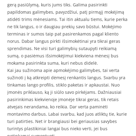
gerą pasiūlymą, kuris jums tiks. Galima pasirinkti
papildomas galimybes, pavyzdžiui, patį pirmąjį mokėjimą
atidėti trims mėnesiams. Tai itin aktualu tiems, kurie perka
ne tik langus, o ir daugiau prekių savo būstui. Mokėjimo
terminas ir sumos taip pat pasirenkamos pagal kliento
norus. Dabar langus pirkti išsimokėtinai yra tikrai geras
sprendimas. Ne visi turi galimybių sutaupyti reikiamą
sumą, o pasiėmus išsimokėjimui kiekviena mėnesį bus
mokama pasirinkta suma, kuri nebus didelė.
Kai jau sužinoma apie apmokėjimo galimybes, tai verta
sužinoti į ką atkreipti dėmesį renkantis langus. Svarbu yra
tinkamas lango profilis, stiklo paketas ir apkaustai. Nuo
įmonės priklauso, ką ji siūlo savo pirkėjams. Dažniausiai
pasirinkimas kiekvienoje įmonėje tikrai geras, tik retais
atvejais nerandama, ko reikia. Dar verta paminėti
montavimo darbus. Labai svarbu, kad juos atliktų tie, kurie
turi patirties. Net ir brangiausi bei geriausias savybes
turintys plastikiniai langai bus nieko verti, jei bus
netinkamai sumontuoti.