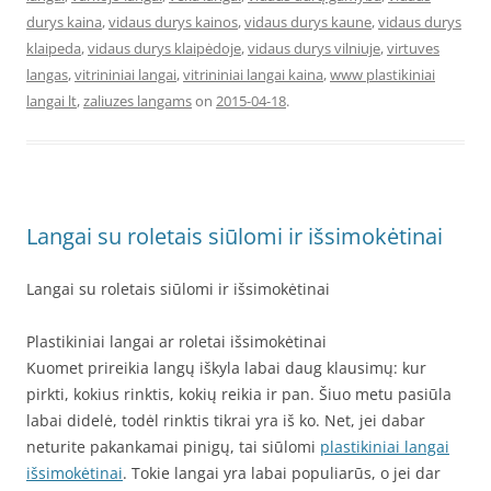
durys kaina
,
vidaus durys kainos
,
vidaus durys kaune
,
vidaus durys
klaipeda
,
vidaus durys klaipėdoje
,
vidaus durys vilniuje
,
virtuves
langas
,
vitrininiai langai
,
vitrininiai langai kaina
,
www plastikiniai
langai lt
,
zaliuzes langams
on
2015-04-18
.
Langai su roletais siūlomi ir išsimokėtinai
Langai su roletais siūlomi ir išsimokėtinai
Plastikiniai langai ar roletai išsimokėtinai
Kuomet prireikia langų iškyla labai daug klausimų: kur
pirkti, kokius rinktis, kokių reikia ir pan. Šiuo metu pasiūla
labai didelė, todėl rinktis tikrai yra iš ko. Net, jei dabar
neturite pakankamai pinigų, tai siūlomi
plastikiniai langai
išsimokėtinai
. Tokie langai yra labai populiarūs, o jei dar