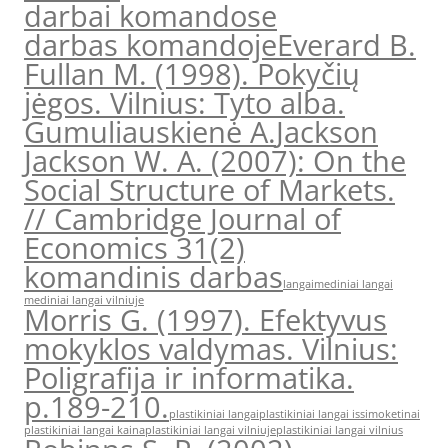
darbai komandose
darbas komandoje
Everard B.
Fullan M. (1998). Pokyčių
jėgos. Vilnius: Tyto alba.
Gumuliauskienė A.
Jackson
Jackson W. A. (2007): On the
Social Structure of Markets.
// Cambridge Journal of
Economics 31(2)
komandinis darbas
langai
mediniai langai
mediniai langai vilniuje
Morris G. (1997). Efektyvus
mokyklos valdymas. Vilnius:
Poligrafija ir informatika.
p.189-210.
plastikiniai langai
plastikiniai langai issimoketinai
plastikiniai langai kaina
plastikiniai langai vilniuje
plastikiniai langai vilnius