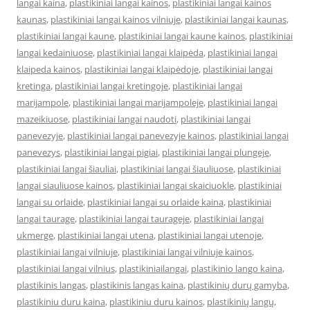
langai kaina
,
plastikiniai langai kainos
,
plastikiniai langai kainos
kaunas
,
plastikiniai langai kainos vilniuje
,
plastikiniai langai kaunas
,
plastikiniai langai kaune
,
plastikiniai langai kaune kainos
,
plastikiniai
langai kedainiuose
,
plastikiniai langai klaipėda
,
plastikiniai langai
klaipeda kainos
,
plastikiniai langai klaipėdoje
,
plastikiniai langai
kretinga
,
plastikiniai langai kretingoje
,
plastikiniai langai
marijampole
,
plastikiniai langai marijampoleje
,
plastikiniai langai
mazeikiuose
,
plastikiniai langai naudoti
,
plastikiniai langai
panevezyje
,
plastikiniai langai panevezyje kainos
,
plastikiniai langai
panevezys
,
plastikiniai langai pigiai
,
plastikiniai langai plungeje
,
plastikiniai langai šiauliai
,
plastikiniai langai šiauliuose
,
plastikiniai
langai siauliuose kainos
,
plastikiniai langai skaiciuokle
,
plastikiniai
langai su orlaide
,
plastikiniai langai su orlaide kaina
,
plastikiniai
langai taurage
,
plastikiniai langai taurageje
,
plastikiniai langai
ukmerge
,
plastikiniai langai utena
,
plastikiniai langai utenoje
,
plastikiniai langai vilniuje
,
plastikiniai langai vilniuje kainos
,
plastikiniai langai vilnius
,
plastikiniailangai
,
plastikinio lango kaina
,
plastikinis langas
,
plastikinis langas kaina
,
plastikinių durų gamyba
,
plastikiniu duru kaina
,
plastikiniu duru kainos
,
plastikinių langų
,