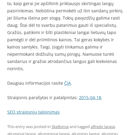
to, kaip gerai jie apšiltinti priklausys skirtingas langų
pasirinkimas. Nebūtina permokėti už itin sandarų pirkinį,
jei šiluma išeina per stogą. Tokių pavyzdžių galima rasti
daug. Štai dėl to svarbu patarimus gauti iš specialistų.
Gražūs, patikimi ir šilti plastikiniai langai lietuvių tapo
pamėgti ir dėl priimtinos kainos. Tai geras kokybės ir
kainos santykis. Taigi, įsigyti tinkamus galima ir
nepermokant didžiulių sumų pinigų. Namuose turėti
sandarius ir gražiai atrodančius langus gali kiekvienas
norintis.
Daugiau informacijos rasite
ČIA
.
Straipsnis parašytas ir patalpintas:
2015-04-18
.
SEO straipsnių talpinimas
This entry was posted in
Skelbimai
and tagged
alfredo langai
,
aliuminiai langai
,
aliumininiai langai
,
aliuminio langai
,
aliuminio