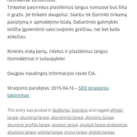
Tinkamai pasirinkus plastikinius langus namuose bus šilta
ir gražu. Jie tinkami daugeliui. Svarbu tik išsirinkti tinkamą
pasiūlymą ir apmokėjimo būdą. Dabartinės galimybės
leidžia įgyvendinti savo svajones greičiau, nei bet kada
anksčiau.
Rinkitės viską kartų, roletus ir plastikinius langus
išsimokėtinai ir sutaupykite!
Daugiau naudingos informacijos rasite ČIA.
Straipsnis parašytas: 2015-04-16 –
SEO straipsnių
talpinimas
This entry was posted in
Skelbimai
,
Statybos
and tagged
alfredo
langai
,
aliuminiai langai
,
aliumininiai langai
,
aliuminio langai
,
aliuminio profilio langai
,
aluplast langai
,
aluplast langai atsiliepimai
,
aluplasto langai
,
arkiniai langai
,
aruno langai
,
ateities langas
,