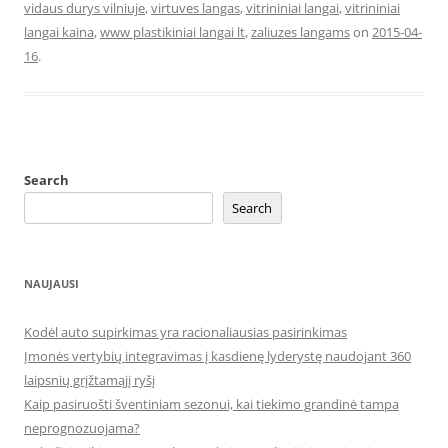
vidaus durys vilniuje
,
virtuves langas
,
vitrininiai langai
,
vitrininiai
langai kaina
,
www plastikiniai langai lt
,
zaliuzes langams
on
2015-04-
16
.
Search
Search
NAUJAUSI
Kodėl auto supirkimas yra racionaliausias pasirinkimas
Įmonės vertybių integravimas į kasdienę lyderystę naudojant 360
laipsnių grįžtamąjį ryšį
Kaip pasiruošti šventiniam sezonui, kai tiekimo grandinė tampa
neprognozuojama?