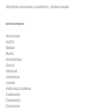
Atbulinis osmosas ir paskirtis – Kokia nauda
KATEGORIJOS:
Annonser
AUTO
Baldai
Buitis
Draudimas
Durys
General
Interjeras
Įranga
Kelionės ir bilietai
Padangos
Paslaugos
Pramonei