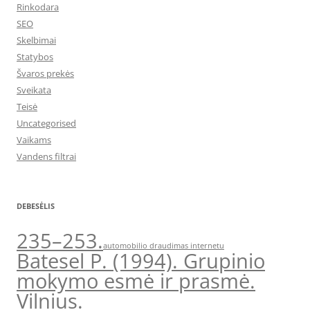
Rinkodara
SEO
Skelbimai
Statybos
Švaros prekės
Sveikata
Teisė
Uncategorised
Vaikams
Vandens filtrai
DEBESĖLIS
235–253.
automobilio draudimas internetu
Batesel P. (1994). Grupinio
mokymo esmė ir prasmė.
Vilnius.