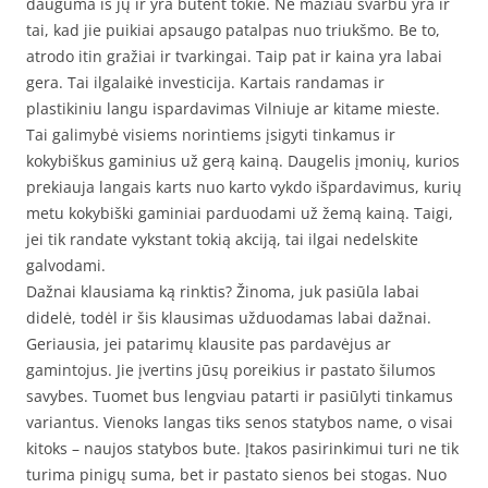
dauguma iš jų ir yra būtent tokie. Ne mažiau svarbu yra ir
tai, kad jie puikiai apsaugo patalpas nuo triukšmo. Be to,
atrodo itin gražiai ir tvarkingai. Taip pat ir kaina yra labai
gera. Tai ilgalaikė investicija. Kartais randamas ir
plastikiniu langu ispardavimas Vilniuje ar kitame mieste.
Tai galimybė visiems norintiems įsigyti tinkamus ir
kokybiškus gaminius už gerą kainą. Daugelis įmonių, kurios
prekiauja langais karts nuo karto vykdo išpardavimus, kurių
metu kokybiški gaminiai parduodami už žemą kainą. Taigi,
jei tik randate vykstant tokią akciją, tai ilgai nedelskite
galvodami.
Dažnai klausiama ką rinktis? Žinoma, juk pasiūla labai
didelė, todėl ir šis klausimas užduodamas labai dažnai.
Geriausia, jei patarimų klausite pas pardavėjus ar
gamintojus. Jie įvertins jūsų poreikius ir pastato šilumos
savybes. Tuomet bus lengviau patarti ir pasiūlyti tinkamus
variantus. Vienoks langas tiks senos statybos name, o visai
kitoks – naujos statybos bute. Įtakos pasirinkimui turi ne tik
turima pinigų suma, bet ir pastato sienos bei stogas. Nuo