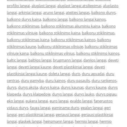
profilio langai
,
aluplast langai
,
aluplast langai atsiliepimai
,
aluplasto
langai
,
arkiniai langai
,
aruno langai
,
ateities langas
,
balkono durys
,
balkono durys kaina
,
balkono langai
,
balkono langai kainos
,
balkono stiklinimas
,
balkono stiklinimas aliuminiu kaina
,
balkono
stiklinimas vilniuje
,
balkono stiklinimo kaina
,
balkonų stiklinimas
,
balkonų stiklinimas kaina
,
balkonu stiklinimas kainos
,
balkonų
stiklinimas kaune
,
balkonų stiklinimas vilniuje
,
balkonų stiklinimas
vilniuje kaina
,
balkonu stiklinimas vilnius
,
balkonų stiklinimo kainos
,
baltic langai
,
baltijos langai
,
brugmann langai
,
danijos langai
,
deveti
langai
,
deveti langai kaune
,
deveti plastikiniai langai
,
deveti
plastikiniai langai kaune
,
doleta langai
,
duris
,
duru apvadai
,
duru
centras
,
durų gamyba
,
duru kainos
,
durų pasaulis
,
duru rankenos
,
durys
,
durys akcija
,
durys kaina
,
durys kaunas
,
durys kaune
,
durys
klaipeda
,
durys klaipedoje
,
durys langai
,
durys lauko
,
durys pigiau
,
eko langai
,
eukera langai
,
euro langai
,
evaldo langai
,
faneruotos
vidaus durys
,
fauga langai
,
gaminame duris
,
gealan langai
,
geri
langai
,
geri plastikiniai langai
,
geriausi langai
,
geriausi plastikiniai
langai
,
glaskek langai
,
heinzmann langai
,
hermio langai
,
hermio