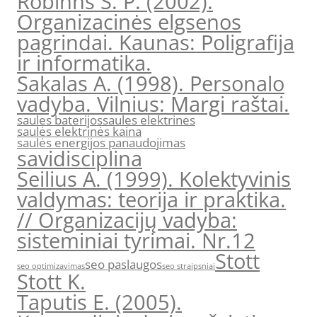
Robinns S. P. (2002).
Organizacinės elgsenos
pagrindai. Kaunas: Poligrafija
ir informatika.
Sakalas A. (1998). Personalo
vadyba. Vilnius: Margi raštai.
saules baterijos
saules elektrines
saulės elektrinės kaina
saulės energijos panaudojimas
savidisciplina
Seilius A. (1999). Kolektyvinis
valdymas: teorija ir praktika.
// Organizacijų vadyba:
sisteminiai tyrimai. Nr.12
Stott
seo paslaugos
seo optimizavimas
seo straipsniai
Stott K.
Taputis E. (2005).