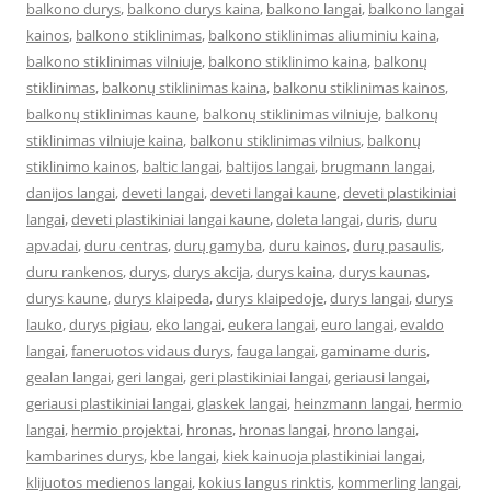
balkono durys
,
balkono durys kaina
,
balkono langai
,
balkono langai
kainos
,
balkono stiklinimas
,
balkono stiklinimas aliuminiu kaina
,
balkono stiklinimas vilniuje
,
balkono stiklinimo kaina
,
balkonų
stiklinimas
,
balkonų stiklinimas kaina
,
balkonu stiklinimas kainos
,
balkonų stiklinimas kaune
,
balkonų stiklinimas vilniuje
,
balkonų
stiklinimas vilniuje kaina
,
balkonu stiklinimas vilnius
,
balkonų
stiklinimo kainos
,
baltic langai
,
baltijos langai
,
brugmann langai
,
danijos langai
,
deveti langai
,
deveti langai kaune
,
deveti plastikiniai
langai
,
deveti plastikiniai langai kaune
,
doleta langai
,
duris
,
duru
apvadai
,
duru centras
,
durų gamyba
,
duru kainos
,
durų pasaulis
,
duru rankenos
,
durys
,
durys akcija
,
durys kaina
,
durys kaunas
,
durys kaune
,
durys klaipeda
,
durys klaipedoje
,
durys langai
,
durys
lauko
,
durys pigiau
,
eko langai
,
eukera langai
,
euro langai
,
evaldo
langai
,
faneruotos vidaus durys
,
fauga langai
,
gaminame duris
,
gealan langai
,
geri langai
,
geri plastikiniai langai
,
geriausi langai
,
geriausi plastikiniai langai
,
glaskek langai
,
heinzmann langai
,
hermio
langai
,
hermio projektai
,
hronas
,
hronas langai
,
hrono langai
,
kambarines durys
,
kbe langai
,
kiek kainuoja plastikiniai langai
,
klijuotos medienos langai
,
kokius langus rinktis
,
kommerling langai
,