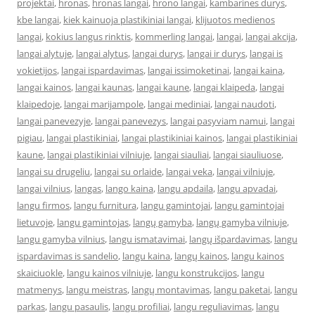
projektai
,
hronas
,
hronas langai
,
hrono langai
,
kambarines durys
,
kbe langai
,
kiek kainuoja plastikiniai langai
,
klijuotos medienos
langai
,
kokius langus rinktis
,
kommerling langai
,
langai
,
langai akcija
,
langai alytuje
,
langai alytus
,
langai durys
,
langai ir durys
,
langai is
vokietijos
,
langai ispardavimas
,
langai issimoketinai
,
langai kaina
,
langai kainos
,
langai kaunas
,
langai kaune
,
langai klaipeda
,
langai
klaipedoje
,
langai marijampole
,
langai mediniai
,
langai naudoti
,
langai panevezyje
,
langai panevezys
,
langai pasyviam namui
,
langai
pigiau
,
langai plastikiniai
,
langai plastikiniai kainos
,
langai plastikiniai
kaune
,
langai plastikiniai vilniuje
,
langai siauliai
,
langai siauliuose
,
langai su drugeliu
,
langai su orlaide
,
langai veka
,
langai vilniuje
,
langai vilnius
,
langas
,
lango kaina
,
langu apdaila
,
langu apvadai
,
langu firmos
,
langu furnitura
,
langu gamintojai
,
langu gamintojai
lietuvoje
,
langu gamintojas
,
langų gamyba
,
langų gamyba vilniuje
,
langu gamyba vilnius
,
langu ismatavimai
,
langų išpardavimas
,
langu
ispardavimas is sandelio
,
langu kaina
,
langų kainos
,
langu kainos
skaiciuokle
,
langu kainos vilniuje
,
langu konstrukcijos
,
langu
matmenys
,
langu meistras
,
langų montavimas
,
langu paketai
,
langu
parkas
,
langu pasaulis
,
langu profiliai
,
langu reguliavimas
,
langu