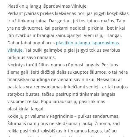
Plastikinių langų išpardavimas Vilniuje
Perkant įvairias prekes kiekvienas nori jas įsigyti kokybiškas
ir už tinkamą kainą. Dar geriau, jei tos kainos mažos. Taip
yra ne tik tuomet, kai perkami nedideli pirkiniai, bet ir kai
itin svarbūs ir brangiai kainuojantys. Vieni iš jų – langai.
Dabar labai populiarus
plastikiniu langu ispardavimas
Vilniuje
. Tai puiki galimybė pigiai įsigyti tokius svarbius
pirkinius savo namams.
Norintys turėti šiltus namus rūpinasi langais. Per juos
žiemą gali išeiti didžioji dalis sukauptos šilumos, o tai nėra
finansiškai naudinga nė vienam savininkui. Nesvarbu ar
pastatas yra renovuojamas ir keičiami senieji, ar tai naujos
statybos būstas, tačiau pasirūpinti tinkamais langais
visuomet reikia. Populiariausias jų pasirinkimas –
plastikiniai langai.
Kokie jų privalumai? Pagrindinis – puikus sandarumas.
Šiluma iš namų bus neišleidžiama į lauką. Žinoma, kad
reikia pasirinkti kokybiškus ir tinkamus langus, tačiau