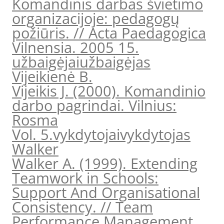
Komandinis darbas švietimo
organizacijoje: pedagogų
požiūris. // Acta Paedagogica
Vilnensia. 2005 15.
užbaigėjai
užbaigėjas
Vijeikienė B.
Vijeikis J. (2000). Komandinio
darbo pagrindai. Vilnius:
Rosma
Vol. 5.
vykdytojai
vykdytojas
Walker
Walker A. (1999). Extending
Teamwork in Schools:
Support And Organisational
Consistency. // Team
Performance Management