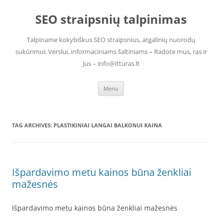
Skip
to
SEO straipsnių talpinimas
content
Talpiname kokybiškus SEO straipsnius, atgalinių nuorodų
sukūrimui: Verslui, informaciniams šaltiniams – Radote mus, ras ir
Jus – info@itturas.lt
Menu
TAG ARCHIVES:
PLASTIKINIAI LANGAI BALKONUI KAINA
Išpardavimo metu kainos būna ženkliai
mažesnės
Išpardavimo metu kainos būna ženkliai mažesnės