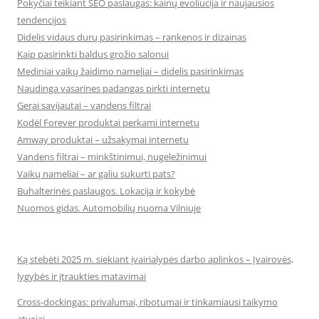
Pokyčiai teikiant SEO paslaugas: kainų evoliucija ir naujausios
tendencijos
Didelis vidaus durų pasirinkimas – rankenos ir dizainas
Kaip pasirinkti baldus grožio salonui
Mediniai vaikų žaidimo nameliai – didelis pasirinkimas
Naudinga vasarines padangas pirkti internetu
Gerai savijautai – vandens filtrai
Kodėl Forever produktai perkami internetu
Amway produktai – užsakymai internetu
Vandens filtrai – minkštinimui, nugeležinimui
Vaikų nameliai – ar galiu sukurti pats?
Buhalterinės paslaugos. Lokacija ir kokybė
Nuomos gidas. Automobilių nuoma Vilniuje
Ką stebėti 2025 m. siekiant įvairialypės darbo aplinkos – Įvairovės,
lygybės ir įtraukties matavimai
Cross-dockingas: privalumai, ribotumai ir tinkamiausi taikymo