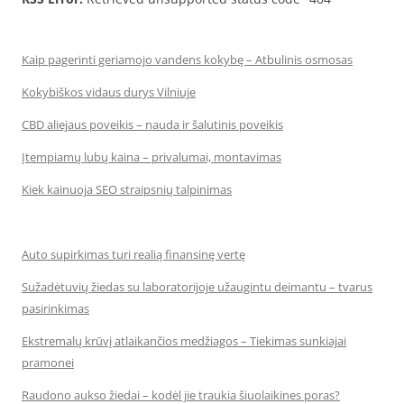
Kaip pagerinti geriamojo vandens kokybę – Atbulinis osmosas
Kokybiškos vidaus durys Vilniuje
CBD aliejaus poveikis – nauda ir šalutinis poveikis
Įtempiamų lubų kaina – privalumai, montavimas
Kiek kainuoja SEO straipsnių talpinimas
Auto supirkimas turi realią finansinę vertę
Sužadėtuvių žiedas su laboratorijoje užaugintu deimantu – tvarus
pasirinkimas
Ekstremalų krūvį atlaikančios medžiagos – Tiekimas sunkiajai
pramonei
Raudono aukso žiedai – kodėl jie traukia šiuolaikines poras?