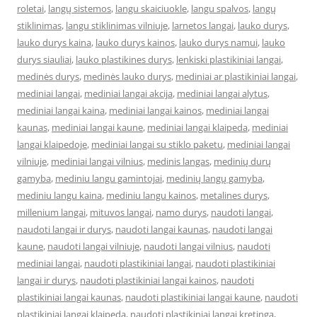
roletai
,
langų sistemos
,
langu skaiciuokle
,
langu spalvos
,
langų
stiklinimas
,
langu stiklinimas vilniuje
,
larnetos langai
,
lauko durys
,
lauko durys kaina
,
lauko durys kainos
,
lauko durys namui
,
lauko
durys siauliai
,
lauko plastikines durys
,
lenkiski plastikiniai langai
,
medinės durys
,
medinės lauko durys
,
mediniai ar plastikiniai langai
,
mediniai langai
,
mediniai langai akcija
,
mediniai langai alytus
,
mediniai langai kaina
,
mediniai langai kainos
,
mediniai langai
kaunas
,
mediniai langai kaune
,
mediniai langai klaipeda
,
mediniai
langai klaipedoje
,
mediniai langai su stiklo paketu
,
mediniai langai
vilniuje
,
mediniai langai vilnius
,
medinis langas
,
medinių durų
gamyba
,
mediniu langu gamintojai
,
medinių langų gamyba
,
mediniu langu kaina
,
mediniu langu kainos
,
metalines durys
,
millenium langai
,
mituvos langai
,
namo durys
,
naudoti langai
,
naudoti langai ir durys
,
naudoti langai kaunas
,
naudoti langai
kaune
,
naudoti langai vilniuje
,
naudoti langai vilnius
,
naudoti
mediniai langai
,
naudoti plastikiniai langai
,
naudoti plastikiniai
langai ir durys
,
naudoti plastikiniai langai kainos
,
naudoti
plastikiniai langai kaunas
,
naudoti plastikiniai langai kaune
,
naudoti
plastikiniai langai klaipeda
,
naudoti plastikiniai langai kretinga
,