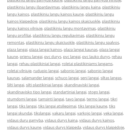
plastikiniu langu gamyba kaune
,
plastikiniu langu gamyba vilniuje
,
plastikinių langų išpardavimas
,
plastikinių langų kaina
,
plastikinių
langų kainos
,
plastikiniu langu kainos kaune
,
plastikiniu langu
kainos klaipedoje
,
plastikiniu langu kainos skaiciuokle
,
plastikiniu
langu kainos vilniuje
,
plastikiniu langu montavimas
,
plastikiniu
langu profiliai
,
plastikiniu langu reguliavimas
,
plastikiniu langu
remontas
,
plastikiniu langu skaiciuokle
,
plastikiniu langu spalvos
,
plaza langai
,
plaza langai kainos
,
plaza langai kaunas
,
plaza langai
kaune
,
prienu langai
,
pvc durys
,
pvc langai
,
pvc lauko durys
,
rehau
langai
,
rehau plastikiniai langai
,
roletai plastikiniams langams
,
roletai vilniuje
,
rudupio langai
,
sabonio langai
,
sabonio langai
kaunas
,
salamander langai
,
schuco langai
,
seni langai
,
siltas langas
,
šilti langai
,
silti plastikiniai langai
,
skandinaviski langai
,
skandinavisko tipo langai
,
standartiniai langai
,
stogo langai
,
stumdomi langai
,
tamsinti langai
,
tavo langai
,
termo langai
,
tikri
langai
,
tiks langai
,
tiks langai atsiliepimai
,
tiks langai kaune
,
tiks
langai skundai
,
tikslangai
,
vakaru langai
,
varkojo langai
,
veka langai
,
vidaus durų gamyba
,
vidaus durys kaina
,
vidaus durys kainos
,
vidaus durys kaune
,
vidaus durys klaipeda
,
vidaus durys klaipėdoje
,