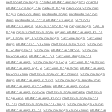
nestandartiniai langai
,
orlaides plastikiniams langams
,
orlaides
plastikiniuose languose
,
padeveti langai
,
parduoda plastikinius
langus
,
parduodu duris
,
parduodu langus
,
parduodu medines
duris
,
parduodu naudotus plastikinius langus
,
parduodu
plastikinius langus
,
pasyvaus namo langai
,
pasyvus langai
,
pigiausi
langai
,
pigiausi plastikiniai langai
,
pigiausi plastikiniai langai kaune
,
pigūs langai
,
pigus plastikiniai langai
,
plastikinei langai
,
plastikinės
durys
,
plastikinės durys kaina
,
plastikinės lauko durys
,
plastikines
lauko durys kaina
,
plastikiniai
,
plastikiniai balkonai
,
plastikiniai
balkonai kaina
,
plastikiniai durys
,
plastikiniai durys kainos
,
plastikiniai langai
,
plastikiniai langai akcija
,
plastikiniai langai akcijos
,
plastikiniai langai alytuje
,
plastikiniai langai alytus
,
plastikiniai langai
balkonui kaina
,
plastikiniai langai druskininkuose
,
plastikiniai langai
durys
,
plastikiniai langai ir durys
,
plastikiniai langai išpardavimas
,
plastikiniai langai issimoketinai
,
plastikiniai langai jonava
,
plastikiniai langai jonavoje
,
plastikiniai langai jurbarke
,
plastikiniai
langai kaina
,
plastikiniai langai kainos
,
plastikiniai langai kainos
kaunas
,
plastikiniai langai kainos vilniuje
,
plastikiniai langai kaunas
,
plastikiniai langai kaune
,
plastikiniai langai kaune kainos
,
plastikiniai