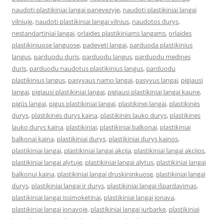
naudoti plastikiniai langai panevezyje
,
naudoti plastikiniai langai
vilniuje
,
naudoti plastikiniai langai vilnius
,
naudotos durys
,
nestandartiniai langai
,
orlaides plastikiniams langams
,
orlaides
plastikiniuose languose
,
padeveti langai
,
parduoda plastikinius
langus
,
parduodu duris
,
parduodu langus
,
parduodu medines
duris
,
parduodu naudotus plastikinius langus
,
parduodu
plastikinius langus
,
pasyvaus namo langai
,
pasyvus langai
,
pigiausi
langai
,
pigiausi plastikiniai langai
,
pigiausi plastikiniai langai kaune
,
pigūs langai
,
pigus plastikiniai langai
,
plastikinei langai
,
plastikinės
durys
,
plastikinės durys kaina
,
plastikinės lauko durys
,
plastikines
lauko durys kaina
,
plastikiniai
,
plastikiniai balkonai
,
plastikiniai
balkonai kaina
,
plastikiniai durys
,
plastikiniai durys kainos
,
plastikiniai langai
,
plastikiniai langai akcija
,
plastikiniai langai akcijos
,
plastikiniai langai alytuje
,
plastikiniai langai alytus
,
plastikiniai langai
balkonui kaina
,
plastikiniai langai druskininkuose
,
plastikiniai langai
durys
,
plastikiniai langai ir durys
,
plastikiniai langai išpardavimas
,
plastikiniai langai issimoketinai
,
plastikiniai langai jonava
,
plastikiniai langai jonavoje
,
plastikiniai langai jurbarke
,
plastikiniai