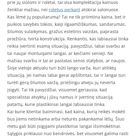
prie jų siūlomi ir roletai, tai visa komplektacija kainuos
ženkliai mažiau, nei
roletus perkant
atskirai salonuose.
Kas lėmė jų populiarumą? Tai ne tik priimtina kaina, bet ir
puikios savybės tokios, kaip ilgaamžiškumas, sandarumas,
šilumos sulaikymas, gražus estetinis vaizdas, paprasta
priežiūra, tvirta konstrukcija. Renkantis, kas labiausiai tinka
reikia įvertinti esamą situaciją, pavyzdžiui, labai svarbu ar
tai naujai montuojami langai, ar keičiami senieji. Ne
mažiau svarbu ir tai ar pastatas senos statybos, ar naujos.
Šioje vietoje aktualu turi būti lango varža, kuri atitiktų
situaciją. Jei namas labai gerai apšiltintas, tai ir langai turi
turėti gerą šilumos varžą, priešingu atveju jų neverta
įsigyti. Tai tik pavyzdžiai, visuomet geriausia, kad
specialistai atvyktų į jūsų namus ir įvertinę situaciją
patartų, kurie plastikiniai langai labiausiai tinka.
Kai kurie klientai baiminasi, kad kaina, kurią reikės mokėti
bus jiems netinkama arba neturės pakankamai lėšų. Šiuo
metu gali būti įsigyjami plastikiniai langai išsimokėtinai.
Sąlygos priklauso nuo bendrovės, bet visuomet galima rasti