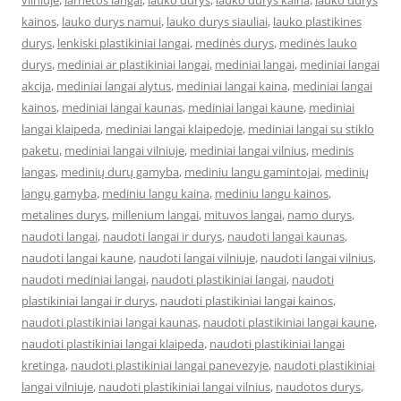
vilniuje
,
larnetos langai
,
lauko durys
,
lauko durys kaina
,
lauko durys
kainos
,
lauko durys namui
,
lauko durys siauliai
,
lauko plastikines
durys
,
lenkiski plastikiniai langai
,
medinės durys
,
medinės lauko
durys
,
mediniai ar plastikiniai langai
,
mediniai langai
,
mediniai langai
akcija
,
mediniai langai alytus
,
mediniai langai kaina
,
mediniai langai
kainos
,
mediniai langai kaunas
,
mediniai langai kaune
,
mediniai
langai klaipeda
,
mediniai langai klaipedoje
,
mediniai langai su stiklo
paketu
,
mediniai langai vilniuje
,
mediniai langai vilnius
,
medinis
langas
,
medinių durų gamyba
,
mediniu langu gamintojai
,
medinių
langų gamyba
,
mediniu langu kaina
,
mediniu langu kainos
,
metalines durys
,
millenium langai
,
mituvos langai
,
namo durys
,
naudoti langai
,
naudoti langai ir durys
,
naudoti langai kaunas
,
naudoti langai kaune
,
naudoti langai vilniuje
,
naudoti langai vilnius
,
naudoti mediniai langai
,
naudoti plastikiniai langai
,
naudoti
plastikiniai langai ir durys
,
naudoti plastikiniai langai kainos
,
naudoti plastikiniai langai kaunas
,
naudoti plastikiniai langai kaune
,
naudoti plastikiniai langai klaipeda
,
naudoti plastikiniai langai
kretinga
,
naudoti plastikiniai langai panevezyje
,
naudoti plastikiniai
langai vilniuje
,
naudoti plastikiniai langai vilnius
,
naudotos durys
,