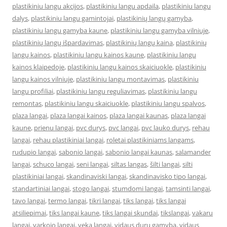
plastikiniu langu akcijos
,
plastikiniu langu apdaila
,
plastikiniu langu
dalys
,
plastikiniu langu gamintojai
,
plastikinių langų gamyba
,
plastikiniu langu gamyba kaune
,
plastikiniu langu gamyba vilniuje
,
plastikinių langų išpardavimas
,
plastikinių langų kaina
,
plastikinių
langų kainos
,
plastikiniu langu kainos kaune
,
plastikiniu langu
kainos klaipedoje
,
plastikiniu langu kainos skaiciuokle
,
plastikiniu
langu kainos vilniuje
,
plastikiniu langu montavimas
,
plastikiniu
langu profiliai
,
plastikiniu langu reguliavimas
,
plastikiniu langu
remontas
,
plastikiniu langu skaiciuokle
,
plastikiniu langu spalvos
,
plaza langai
,
plaza langai kainos
,
plaza langai kaunas
,
plaza langai
kaune
,
prienu langai
,
pvc durys
,
pvc langai
,
pvc lauko durys
,
rehau
langai
,
rehau plastikiniai langai
,
roletai plastikiniams langams
,
rudupio langai
,
sabonio langai
,
sabonio langai kaunas
,
salamander
langai
,
schuco langai
,
seni langai
,
siltas langas
,
šilti langai
,
silti
plastikiniai langai
,
skandinaviski langai
,
skandinavisko tipo langai
,
standartiniai langai
,
stogo langai
,
stumdomi langai
,
tamsinti langai
,
tavo langai
,
termo langai
,
tikri langai
,
tiks langai
,
tiks langai
atsiliepimai
,
tiks langai kaune
,
tiks langai skundai
,
tikslangai
,
vakaru
langai
,
varkojo langai
,
veka langai
,
vidaus durų gamyba
,
vidaus